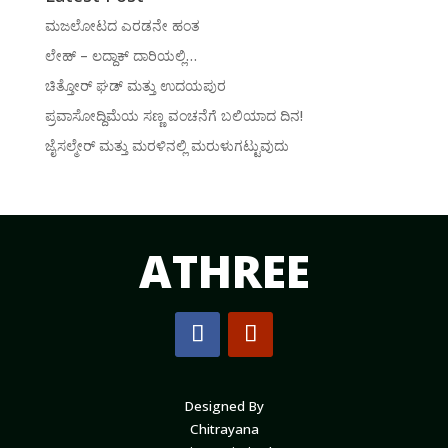
ಮಜಲೋಟದ ಎರಡನೇ ಹಂತ
ಲೇಹ್ – ಲದ್ದಾಕ್ ದಾರಿಯಲ್ಲಿ…
ಚಿತ್ತೋರ್ ಘಡ್ ಮತ್ತು ಉದಯಪುರ
ಪ್ರವಾಸೋದ್ದಿಮೆಯ ಸಣ್ಣ ವಂಚನೆಗೆ ಬಲಿಯಾದ ದಿನ!
ಜೈಸಲ್ಮೇರ್ ಮತ್ತು ಮರಳಿನಲ್ಲಿ ಮರುಳುಗಟ್ಟುವುದು
ATHREE
Designed By
Chitrayana