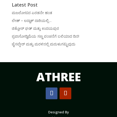
Latest Post
ಮಜಲೋಟದ ಎರಡನೇ ಹಂತ
ಲೇಹ್ – ಲದ್ದಾಕ್ ದಾರಿಯಲ್ಲಿ…
ಚಿತ್ತೋರ್ ಘಡ್ ಮತ್ತು ಉದಯಪುರ
ಪ್ರವಾಸೋದ್ದಿಮೆಯ ಸಣ್ಣ ವಂಚನೆಗೆ ಬಲಿಯಾದ ದಿನ!
ಜೈಸಲ್ಮೇರ್ ಮತ್ತು ಮರಳಿನಲ್ಲಿ ಮರುಳುಗಟ್ಟುವುದು
ATHREE
Designed By