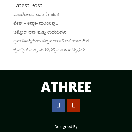
Latest Post
ಮಜಲೋಟದ ಎರಡನೇ ಹಂತ
ಲೇಹ್ – ಲದ್ದಾಕ್ ದಾರಿಯಲ್ಲಿ…
ಚಿತ್ತೋರ್ ಘಡ್ ಮತ್ತು ಉದಯಪುರ
ಪ್ರವಾಸೋದ್ದಿಮೆಯ ಸಣ್ಣ ವಂಚನೆಗೆ ಬಲಿಯಾದ ದಿನ!
ಜೈಸಲ್ಮೇರ್ ಮತ್ತು ಮರಳಿನಲ್ಲಿ ಮರುಳುಗಟ್ಟುವುದು
ATHREE
Designed By