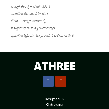
ಲದ್ದಾಕ್ ಕೇಂದ್ರ – ಲೇಹ್ ದರ್ಶನ
ಮಜಲೋಟದ ಎರಡನೇ ಹಂತ
ಲೇಹ್ – ಲದ್ದಾಕ್ ದಾರಿಯಲ್ಲಿ…
ಚಿತ್ತೋರ್ ಘಡ್ ಮತ್ತು ಉದಯಪುರ
ಪ್ರವಾಸೋದ್ದಿಮೆಯ ಸಣ್ಣ ವಂಚನೆಗೆ ಬಲಿಯಾದ ದಿನ!
ATHREE
Designed By
Chitrayana