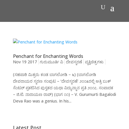
Penchant for Enchanting Words
Nov 19 2017
ಗುರುಮೂರ್ತಿ ವಿ
ದೇವಸ್ಮರಣೆ
ವ್ಯಕ್ತಿಚಿತ್ರಗಳು
(ಸಹಪಾಠಿ ಮಿತ್ರರು ಕಂಡ ಬಾಗಲೋಡಿ – ೬) (ಬಾಗಲೋಡಿ
ದೇವರಾಯರ ಸ್ಮರಣ ಸಂಪುಟ – ‘ದೇವಸ್ಮರಣೆ’ ೨೦೦೩ರಲ್ಲಿ ಅತ್ರಿ ಬುಕ್
ಸೆಂಟರ್ ಪ್ರಕಟಿಸಿದ ಪುಸ್ತಕದ ಯಥಾ ವಿದ್ಯುನ್ಮಾನ ಪ್ರತಿ ೨೦೧೭. ಸಂಪಾದಕ
– ಜಿ.ಟಿ. ನಾರಾಯಣ ರಾವ್) (ಭಾಗ ೧೧) – V. Gurumurti Bagalodi
Deva Rao was a genius. In his...
Latest Post