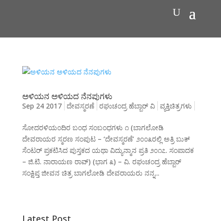
ಅಳಿಯನ ಅಳಿಯದ ನೆನಪುಗಳು
Sep 24 2017
ದೇವಸ್ಮರಣೆ
ರಘುಚಂದ್ರ ಹೆಬ್ಬಾರ್ ವಿ
ವ್ಯಕ್ತಿಚಿತ್ರಗಳು
ಸೋದರಳಿಯಂದಿರ ಬಂಧ ಸಂಬಂಧಗಳು ೧ (ಬಾಗಲೋಡಿ
ದೇವರಾಯರ ಸ್ಮರಣ ಸಂಪುಟ – ‘ದೇವಸ್ಮರಣೆ’ ೨೦೦೩ರಲ್ಲಿ ಅತ್ರಿ ಬುಕ್
ಸೆಂಟರ್ ಪ್ರಕಟಿಸಿದ ಪುಸ್ತಕದ ಯಥಾ ವಿದ್ಯುನ್ಮಾನ ಪ್ರತಿ ೨೦೧೭. ಸಂಪಾದಕ
– ಜಿ.ಟಿ. ನಾರಾಯಣ ರಾವ್) (ಭಾಗ ೩) – ವಿ. ರಘುಚಂದ್ರ ಹೆಬ್ಬಾರ್
ಸಂಕ್ಷಿಪ್ತ ಜೀವನ ಚಿತ್ರ ಬಾಗಲೋಡಿ ದೇವರಾಯರು ನನ್ನ...
Latest Post