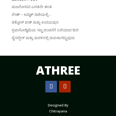
ಮಜಲೋಟದ ಎರಡನೇ ಹಂತ
ಲೇಹ್ – ಲದ್ದಾಕ್ ದಾರಿಯಲ್ಲಿ…
ಚಿತ್ತೋರ್ ಘಡ್ ಮತ್ತು ಉದಯಪುರ
ಪ್ರವಾಸೋದ್ದಿಮೆಯ ಸಣ್ಣ ವಂಚನೆಗೆ ಬಲಿಯಾದ ದಿನ!
ಜೈಸಲ್ಮೇರ್ ಮತ್ತು ಮರಳಿನಲ್ಲಿ ಮರುಳುಗಟ್ಟುವುದು
ATHREE
Designed By
Chitrayana