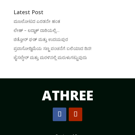
Latest Post
ಮಜಲೋಟದ ಎರಡನೇ ಹಂತ
ಲೇಹ್ – ಲದ್ದಾಕ್ ದಾರಿಯಲ್ಲಿ…
ಚಿತ್ತೋರ್ ಘಡ್ ಮತ್ತು ಉದಯಪುರ
ಪ್ರವಾಸೋದ್ದಿಮೆಯ ಸಣ್ಣ ವಂಚನೆಗೆ ಬಲಿಯಾದ ದಿನ!
ಜೈಸಲ್ಮೇರ್ ಮತ್ತು ಮರಳಿನಲ್ಲಿ ಮರುಳುಗಟ್ಟುವುದು
ATHREE