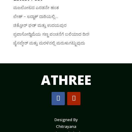
ಮಜಲೋಟದ ಎರಡನೇ ಹಂತ
ಲೇಹ್ – ಲದ್ದಾಕ್ ದಾರಿಯಲ್ಲಿ…
ಚಿತ್ತೋರ್ ಘಡ್ ಮತ್ತು ಉದಯಪುರ
ಪ್ರವಾಸೋದ್ದಿಮೆಯ ಸಣ್ಣ ವಂಚನೆಗೆ ಬಲಿಯಾದ ದಿನ!
ಜೈಸಲ್ಮೇರ್ ಮತ್ತು ಮರಳಿನಲ್ಲಿ ಮರುಳುಗಟ್ಟುವುದು
ATHREE
Designed By
Chitrayana