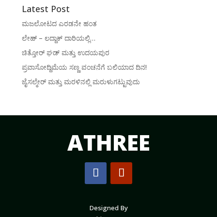
Latest Post
ಮಜಲೋಟದ ಎರಡನೇ ಹಂತ
ಲೇಹ್ – ಲದ್ದಾಕ್ ದಾರಿಯಲ್ಲಿ…
ಚಿತ್ತೋರ್ ಘಡ್ ಮತ್ತು ಉದಯಪುರ
ಪ್ರವಾಸೋದ್ದಿಮೆಯ ಸಣ್ಣ ವಂಚನೆಗೆ ಬಲಿಯಾದ ದಿನ!
ಜೈಸಲ್ಮೇರ್ ಮತ್ತು ಮರಳಿನಲ್ಲಿ ಮರುಳುಗಟ್ಟುವುದು
ATHREE
Designed By