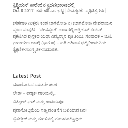
ಕ್ರಿಶ್ಚಿಯನ್ ಕಾಲೇಜಿನ ಕ್ವಥನಭಾಂಡದಲ್ಲಿ
Oct 8 2017
ಕುಶಿ ಹರಿದಾಸ ಭಟ್ಟ
ದೇವಸ್ಮರಣೆ
ವ್ಯಕ್ತಿಚಿತ್ರಗಳು
(ಸಹಪಾಠಿ ಮಿತ್ರರು ಕಂಡ ಬಾಗಲೋಡಿ ೧) (ಬಾಗಲೋಡಿ ದೇವರಾಯರ
ಸ್ಮರಣ ಸಂಪುಟ – ‘ದೇವಸ್ಮರಣೆ’ ೨೦೦೩ರಲ್ಲಿ ಅತ್ರಿ ಬುಕ್ ಸೆಂಟರ್
ಪ್ರಕಟಿಸಿದ ಪುಸ್ತಕದ ಯಥಾ ವಿದ್ಯುನ್ಮಾನ ಪ್ರತಿ ೨೦೧೭. ಸಂಪಾದಕ – ಜಿ.ಟಿ.
ನಾರಾಯಣ ರಾವ್) (ಭಾಗ ೫) – ಕುಶಿ ಹರಿದಾಸ ಭಟ್ಟ [ಉಡುಪಿಯ
ಶೈಕ್ಷಣಿಕ-ಸಾಂಸ್ಕೃತಿಕ-ಸಾಮಾಜಿಕ...
Latest Post
ಮಜಲೋಟದ ಎರಡನೇ ಹಂತ
ಲೇಹ್ – ಲದ್ದಾಕ್ ದಾರಿಯಲ್ಲಿ…
ಚಿತ್ತೋರ್ ಘಡ್ ಮತ್ತು ಉದಯಪುರ
ಪ್ರವಾಸೋದ್ದಿಮೆಯ ಸಣ್ಣ ವಂಚನೆಗೆ ಬಲಿಯಾದ ದಿನ!
ಜೈಸಲ್ಮೇರ್ ಮತ್ತು ಮರಳಿನಲ್ಲಿ ಮರುಳುಗಟ್ಟುವುದು