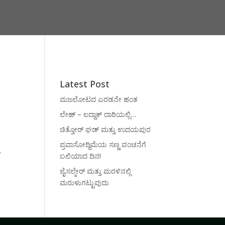
Latest Post
ಮಜಲೋಟದ ಎರಡನೇ ಹಂತ
ಲೇಹ್ – ಲದ್ದಾಕ್ ದಾರಿಯಲ್ಲಿ…
ಚಿತ್ತೋರ್ ಘಡ್ ಮತ್ತು ಉದಯಪುರ
ಪ್ರವಾಸೋದ್ದಿಮೆಯ ಸಣ್ಣ ವಂಚನೆಗೆ
ಬಲಿಯಾದ ದಿನ!
ಜೈಸಲ್ಮೇರ್ ಮತ್ತು ಮರಳಿನಲ್ಲಿ
ಮರುಳುಗಟ್ಟುವುದು