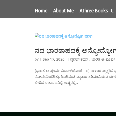
Home
About Me
Athree Books
ನವ ಭಾರತಾಹವಕ್ಕೆ ಅನ್ಯೋದ್ಯೋಗ
by
|
Sep 17, 2020
|
ಪ್ರವಾಸ ಕಥನ
,
ಭಾರತ ಅ-ಪೂರ್
(ಭಾರತ ಅ-ಪೂರ್ವ ಕರಾವಳಿಯೋಟ – ೧) ೧೯೯೦ರ ಪ್ರಾಕೃತಿಕ 
ಮೊಳಕೆಯೊಡೆದಿತ್ತು. ಹಿಂದಿನಂತೆ ವ್ಯಾಪಾರ ಕಡಿಮೆಯಿರುವ ಬೇಸ
ಬೇಡಿಕೆ ಇಡುವವನಿದ್ದೆ. ಅಷ್ಟರಲ್ಲಿ...