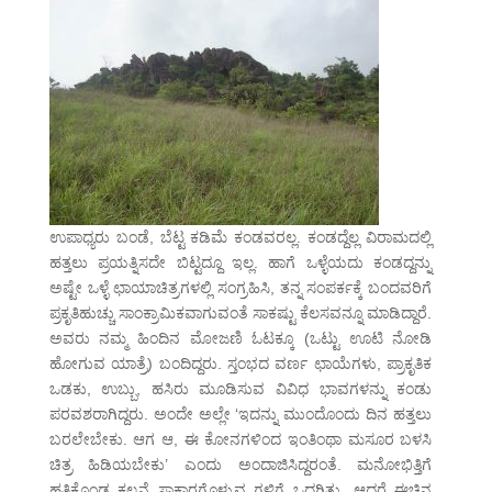
ಉಪಾಧ್ಯರು ಬಂಡೆ, ಬೆಟ್ಟ ಕಡಿಮೆ ಕಂಡವರಲ್ಲ. ಕಂಡದ್ದೆಲ್ಲ ವಿರಾಮದಲ್ಲಿ
ಹತ್ತಲು ಪ್ರಯತ್ನಿಸದೇ ಬಿಟ್ಟದ್ದೂ ಇಲ್ಲ. ಹಾಗೆ ಒಳ್ಳೆಯದು ಕಂಡದ್ದನ್ನು
ಅಷ್ಟೇ ಒಳ್ಳೆ ಛಾಯಾಚಿತ್ರಗಳಲ್ಲಿ ಸಂಗ್ರಹಿಸಿ, ತನ್ನ ಸಂಪರ್ಕಕ್ಕೆ ಬಂದವರಿಗೆ
ಪ್ರಕೃತಿಹುಚ್ಚು ಸಾಂಕ್ರಾಮಿಕವಾಗುವಂತೆ ಸಾಕಷ್ಟು ಕೆಲಸವನ್ನೂ ಮಾಡಿದ್ದಾರೆ.
ಅವರು ನಮ್ಮ ಹಿಂದಿನ ಮೋಜಣಿ ಓಟಕ್ಕೂ (ಒಟ್ಟು ಊಟಿ ನೋಡಿ
ಹೋಗುವ ಯಾತ್ರೆ) ಬಂದಿದ್ದರು. ಸ್ತಂಭದ ವರ್ಣ ಛಾಯೆಗಳು, ಪ್ರಾಕೃತಿಕ
ಒಡಕು, ಉಬ್ಬು, ಹಸಿರು ಮೂಡಿಸುವ ವಿವಿಧ ಭಾವಗಳನ್ನು ಕಂಡು
ಪರವಶರಾಗಿದ್ದರು. ಅಂದೇ ಅಲ್ಲೇ ‘ಇದನ್ನು ಮುಂದೊಂದು ದಿನ ಹತ್ತಲು
ಬರಲೇಬೇಕು. ಆಗ ಆ, ಈ ಕೋನಗಳಿಂದ ಇಂತಿಂಥಾ ಮಸೂರ ಬಳಸಿ
ಚಿತ್ರ ಹಿಡಿಯಬೇಕು’ ಎಂದು ಅಂದಾಜಿಸಿದ್ದರಂತೆ. ಮನೋಭಿತ್ತಿಗೆ
ಹತ್ತಿಕೊಂಡ ಕಲ್ಪನೆ ಸಾಕಾರಗೊಳ್ಳುವ ಗಳಿಗೆ ಒದಗಿತ್ತು. ಆದರೆ ಈಚಿನ