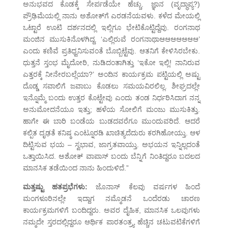
ಅನುಭವದ ಕೊಡಕ್ಕೆ ಸೇರ್ಪಡೆಯೇ ಹೆಚ್ಚು. ಜ್ಞಾನ (ವೃದ್ಧಾಪ್ಯ?)
ಪ್ರೌಢಿಮೆಯಲ್ಲಿ ನಾನು ಅಶೋಕ್‌ಗೆ ಎರಡನೆಯವಳು. ಕಳೆದ ಮೇಯಲ್ಲಿ
ಒಟ್ಟಾರೆ ಊಟಿ ದರ್ಶನದಲ್ಲಿ ಇಲ್ಲಿಗೂ ಭೇಟಿಕೊಟ್ಟಿದ್ದೆವು. ರಂಗನಾಥ
ಮಂಜಿನ ಮುಸುಕಿನೊಳಗಿದ್ದ. ‘ಎಲ್ಲಿರುವೆ ರಂಗನಾಥಾಆಆಆಆಆಆಆ’
ಎಂದು ಕಣಿವೆ ಪ್ರತಿಧ್ವನಿಸುವಂತೆ ಬೊಬ್ಬಿಟ್ಟೆವು. ಆತನಿಗೆ ಕೇಳಿಸಿರಬೇಕು.
ಧುತ್ತನೆ ಸ್ತಂಭ ಮೈದೋರಿ, ನುಡಿದಂತಾಗಿತ್ತು ‘ಇಕೋ ಇಲ್ಲಿ! ನಾನಿರುವ
ಎತ್ತರಕ್ಕೆ ನೀನೇರಬಲ್ಲೆಯಾ?’ ಅಂದಿನ ಕಾರ್ಯಕ್ರಮ ಪಟ್ಟಿಯಲ್ಲಿ ಅಷ್ಟು
ದೊಡ್ಡ ಸವಾಲಿಗೆ ಜವಾಬು ಕೊಡಲು ಸಮಯವಿರಲಿಲ್ಲ. ಶೀಘ್ರದಲ್ಲೇ
ಇನ್ನೊಮ್ಮೆ ಬಂದು ಉತ್ತರ ಕೊಟ್ಟೇವು ಎಂದು ತಂಡ ನಿರ್ಧರಿಸಿದಾಗ ನನ್ನ
ಅನುಮೋದನೆಯೂ ಇತ್ತು; ಹಳೆಯ ಸೋಲಿಗೆ ಮಂಜು ಮುಸುಕಿತ್ತು.
ಹಾಗೇ ಈ ಬಾರಿ ಬಂಡೆಯ ಬುಡದವರೆಗೂ ಮುಂದುವರಿದೆ. ಆದರೆ
ಕಲ್ಪಿತ ದೃಢತೆ ಕನಿಷ್ಠ ಎಂಟ್ನೂರಡಿ ಖಾಚಿತ್ಯದೆದುರು ಕರಗಿಹೋಯ್ತು. ಆಳ
ದಿಟ್ಟಿಸುವ ಭಯ – ಸ್ವಭಾವ, ಜಾಗ್ರತವಾಯ್ತು. ಅಭಯನ ಇನ್ನಿಲ್ಲದಂತೆ
ಒತ್ತಾಯಿಸಿದ. ಅಶೋಕ್ ವಾಪಾಸ್ ಬಂದು ಬೆನ್ನಿಗೆ ನಿಂತಿದ್ದರೂ ಬದಲದ
ಮಾನಸಿಕ ತಡೆಯಿಂದ ನಾನು ಹಿಂದುಳಿದೆ.”
ಮತ್ತಷ್ಟು ಹತಪ್ರಭೆಗಳು:
ಜೊನಾಸ್ ಕೆಲವು ವರ್ಷಗಳ ಹಿಂದೆ
ಮಂಗಳೂರಿನಲ್ಲೇ ಇದ್ದಾಗ ನಮ್ಮೊಡನೆ ಒಂದೆರಡು ಚಾರಣ
ಕಾರ್ಯಕ್ರಮಗಳಿಗೆ ಬಂದಿದ್ದರು. ಅವರ ದೈಹಿಕ, ಮಾನಸಿಕ ಒಲವುಗಳು
ನಮ್ಮದೇ ಸ್ತರದಲ್ಲಿದ್ದರೂ ಆರ್ಥಿಕ ಪಾರತಂತ್ರ್ಯ ಹೆಚ್ಚಿನ ಚಟುವಟಿಕೆಗಳಿಗೆ