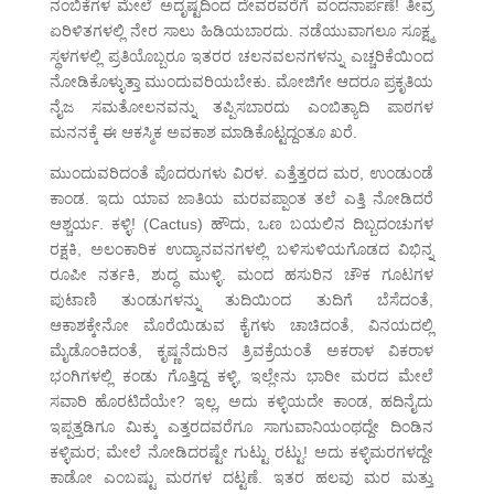
ನಂಬಿಕೆಗಳ ಮೇಲೆ ಅದೃಷ್ಟದಿಂದ ದೇವರವರೆಗೆ ವಂದನಾರ್ಪಣೆ! ತೀವ್ರ
ಏರಿಳಿತಗಳಲ್ಲಿ ನೇರ ಸಾಲು ಹಿಡಿಯಬಾರದು. ನಡೆಯುವಾಗಲೂ ಸೂಕ್ಷ್ಮ
ಸ್ಥಳಗಳಲ್ಲಿ ಪ್ರತಿಯೊಬ್ಬರೂ ಇತರರ ಚಲನವಲನಗಳನ್ನು ಎಚ್ಚರಿಕೆಯಿಂದ
ನೋಡಿಕೊಳ್ಳುತ್ತಾ ಮುಂದುವರಿಯಬೇಕು. ಮೋಜಿಗೇ ಆದರೂ ಪ್ರಕೃತಿಯ
ನೈಜ ಸಮತೋಲನವನ್ನು ತಪ್ಪಿಸಬಾರದು ಎಂಬಿತ್ಯಾದಿ ಪಾಠಗಳ
ಮನನಕ್ಕೆ ಈ ಆಕಸ್ಮಿಕ ಅವಕಾಶ ಮಾಡಿಕೊಟ್ಟದ್ದಂತೂ ಖರೆ.
ಮುಂದುವರಿದಂತೆ ಪೊದರುಗಳು ವಿರಳ. ಎತ್ತೆತ್ತರದ ಮರ, ಉಂಡುಂಡೆ
ಕಾಂಡ. ಇದು ಯಾವ ಜಾತಿಯ ಮರವಪ್ಪಾಂತ ತಲೆ ಎತ್ತಿ ನೋಡಿದರೆ
ಆಶ್ಚರ್ಯ. ಕಳ್ಳಿ! (Cactus) ಹೌದು, ಒಣ ಬಯಲಿನ ದಿಬ್ಬದಂಚುಗಳ
ರಕ್ಷಕಿ, ಅಲಂಕಾರಿಕ ಉದ್ಯಾನವನಗಳಲ್ಲಿ ಬಳಿಸುಳಿಯಗೊಡದ ವಿಭಿನ್ನ
ರೂಪೀ ನರ್ತಕಿ, ಶುದ್ಧ ಮುಳ್ಳಿ. ಮಂದ ಹಸುರಿನ ಚೌಕ ಗೂಟಗಳ
ಪುಟಾಣಿ ತುಂಡುಗಳನ್ನು ತುದಿಯಿಂದ ತುದಿಗೆ ಬೆಸೆದಂತೆ,
ಆಕಾಶಕ್ಕೇನೋ ಮೊರೆಯಿಡುವ ಕೈಗಳು ಚಾಚಿದಂತೆ, ವಿನಯದಲ್ಲಿ
ಮೈಡೊಂಕಿದಂತೆ, ಕೃಷ್ಣನೆದುರಿನ ತ್ರಿವಕ್ರೆಯಂತೆ ಅಕರಾಳ ವಿಕರಾಳ
ಭಂಗಿಗಳಲ್ಲಿ ಕಂಡು ಗೊತ್ತಿದ್ದ ಕಳ್ಳಿ, ಇಲ್ಲೇನು ಭಾರೀ ಮರದ ಮೇಲೆ
ಸವಾರಿ ಹೊರಟಿದೆಯೇ? ಇಲ್ಲ, ಅದು ಕಳ್ಳಿಯದೇ ಕಾಂಡ, ಹದಿನೈದು
ಇಪ್ಪತ್ತಡಿಗೂ ಮಿಕ್ಕು ಎತ್ತರದವರೆಗೂ ಸಾಗುವಾನಿಯಂಥದ್ದೇ ದಿಂಡಿನ
ಕಳ್ಳಿಮರ; ಮೇಲೆ ನೋಡಿದರಷ್ಟೇ ಗುಟ್ಟು ರಟ್ಟು! ಅದು ಕಳ್ಳಿಮರಗಳದ್ದೇ
ಕಾಡೋ ಎಂಬಷ್ಟು ಮರಗಳ ದಟ್ಟಣೆ. ಇತರ ಹಲವು ಮರ ಮತ್ತು