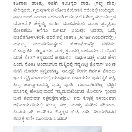
ಕಡಿವಾಣ ಹಾಕಿತ್ತು. ಈಚೆಗೆ ಕರಿಚಿನ್ನದ ನಾಡು (ಗಲ್ಫ್ ದೇಶ)
ಸೇರಿದ್ದವರು, ಗೃಹಸ್ಥನಾಗುವ ಯೋಚನೆಯೊಡನೆ ರಜೆಯಲ್ಲಿ ಬಂದಿದ್ದರು.
ನಾನು ಊಟಿ ಎಂದಾಗ ಸಹಜವಾಗಿ ಅವರ ತಲೆ ಓಡಿದ್ದು ಮಧುಚಂದ್ರದ
ಯೋಜನೆಗೆ! ಹೆಚ್ಚೆಚ್ಚು ಚಾರಣ ಮಾಡಬೇಕೆಂಬ ಮೂಲ ಪ್ರವೃತ್ತಿಯ
ಪೋಷಣೆಯ ಆಸೆಗೂ ಮಿಗಿಲಾಗಿ ಭಯವೂ ಇವರನ್ನು ಒಮ್ಮೆ
ವಿಚಲಿತಗೊಳಿಸಿತಂತೆ. ಆದರೆ ಇಲ್ಲಿ ಜಾಣಾ’s (Jonas’ ಎಂಬರ್ಥದಲ್ಲಿ?)
ಮನಸ್ಸು ಮದುವೆಯೋತ್ತರದ ಯೋಜನೆಯನ್ನೇ ಬೆಳೆಸಿತು.
ಬಿಡುವುಂಟು. ಸಣ್ಣ ಖರ್ಚು ಮತ್ತು ಶ್ರಮದಲ್ಲಿ ಸಾಹಸಾನುಭವ ದಕ್ಕಿದರೆ
ಯಾಕೆ ಬೇಡ? ಕಷ್ಟವಾದರೆ ಹತ್ತದುಳಿದ. ಮಧುಚಂದ್ರಕ್ಕೆ ಊಟಿ ಹೇಗೆ
ಎಂದು ನೋಡಿ ಅಂದಾಜಿಸುವ ಮಟ್ಟದಲ್ಲಿ ನಷ್ಟವಿಲ್ಲ! ಜೊನಾಸ್ ಇಂಗಿತ
ನನಗೆ ಮೊದಲೇ ಸ್ಪಷ್ಟವಾಗಿತ್ತು. ಸಾಲದ್ದಕ್ಕೆ ಕೆಲವೇ ದಿನಗಳ ಮೊದಲು
ಇವರ ವೃತ್ತಿ ಸಂಬಂಧದಲ್ಲಿ ಯಾವುದೋ ರಾಸಾಯನಿಕ ಇವರ ಕೈಗೆ ಹತ್ತಿ,
ತೀವ್ರ ಹುಣ್ಣುಗಳಾದದ್ದು ಇನ್ನೂ ಪೂರ್ತಿ ಗುಣವಾಗಿರಲಿಲ್ಲ. ಭಟ್ಟರ
ಮಾತಿನಲ್ಲಿ ಹೇಳುವುದಾದರೆ “ಮೃದುಪಾಣಿಯಾದ ಜೋನಾಸ್ ಸ್ತಂಭದ
ಬುಡ ತಲಪುವಾಗ ರಕ್ತಹಸ್ತನಾಗಿದ್ದರು.” ಇದು ಕೊಳ್ಳಕ್ಕೆ ಇಳಿಯುವಾಗ
ಅನಿವಾರ್ಯತೆಯಲ್ಲಿ ಹುಲ್ಲು, ಕಲ್ಲು, ಮುಳ್ಳು ಸವರಿದ ಪರಿಣಾಮ.
ಕೊನೆಯದಾಗಿ ಅವರಿಗೂ ಔನ್ನತ್ಯದ ಭೀತಿ ಕಾಡಿ, ಹಿಂದುಳಿದವರ
ತಂಡಕ್ಕೆ ತಾನೇ ಮುಂದಾಳು ಎಂದರು!