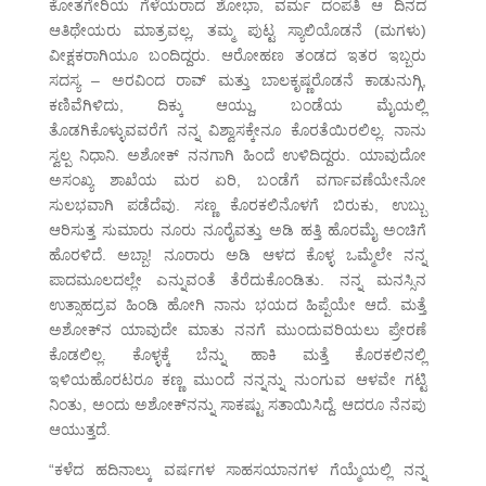
ಕೋತಗೇರಿಯ ಗೆಳೆಯರಾದ ಶೋಭಾ, ವರ್ಮ ದಂಪತಿ ಆ ದಿನದ
ಆತಿಥೇಯರು ಮಾತ್ರವಲ್ಲ, ತಮ್ಮ ಪುಟ್ಟ ಸ್ಯಾಲಿಯೊಡನೆ (ಮಗಳು)
ವೀಕ್ಷಕರಾಗಿಯೂ ಬಂದಿದ್ದರು. ಆರೋಹಣ ತಂಡದ ಇತರ ಇಬ್ಬರು
ಸದಸ್ಯ – ಅರವಿಂದ ರಾವ್ ಮತ್ತು ಬಾಲಕೃಷ್ಣರೊಡನೆ ಕಾಡುನುಗ್ಗಿ,
ಕಣಿವೆಗಿಳಿದು, ದಿಕ್ಕು ಆಯ್ದು, ಬಂಡೆಯ ಮೈಯಲ್ಲಿ
ತೊಡಗಿಕೊಳ್ಳುವವರೆಗೆ ನನ್ನ ವಿಶ್ವಾಸಕ್ಕೇನೂ ಕೊರತೆಯಿರಲಿಲ್ಲ. ನಾನು
ಸ್ವಲ್ಪ ನಿಧಾನಿ. ಅಶೋಕ್ ನನಗಾಗಿ ಹಿಂದೆ ಉಳಿದಿದ್ದರು. ಯಾವುದೋ
ಅಸಂಖ್ಯ ಶಾಖೆಯ ಮರ ಏರಿ, ಬಂಡೆಗೆ ವರ್ಗಾವಣೆಯೇನೋ
ಸುಲಭವಾಗಿ ಪಡೆದೆವು. ಸಣ್ಣ ಕೊರಕಲಿನೊಳಗೆ ಬಿರುಕು, ಉಬ್ಬು
ಆರಿಸುತ್ತ ಸುಮಾರು ನೂರು ನೂರೈವತ್ತು ಅಡಿ ಹತ್ತಿ ಹೊರಮೈ ಅಂಚಿಗೆ
ಹೊರಳಿದೆ. ಅಬ್ಬಾ! ನೂರಾರು ಅಡಿ ಆಳದ ಕೊಳ್ಳ ಒಮ್ಮೆಲೇ ನನ್ನ
ಪಾದಮೂಲದಲ್ಲೇ ಎನ್ನುವಂತೆ ತೆರೆದುಕೊಂಡಿತು. ನನ್ನ ಮನಸ್ಸಿನ
ಉತ್ಸಾಹದ್ರವ ಹಿಂಡಿ ಹೋಗಿ ನಾನು ಭಯದ ಹಿಪ್ಪೆಯೇ ಆದೆ. ಮತ್ತೆ
ಅಶೋಕ್‌ನ ಯಾವುದೇ ಮಾತು ನನಗೆ ಮುಂದುವರಿಯಲು ಪ್ರೇರಣೆ
ಕೊಡಲಿಲ್ಲ. ಕೊಳ್ಳಕ್ಕೆ ಬೆನ್ನು ಹಾಕಿ ಮತ್ತೆ ಕೊರಕಲಿನಲ್ಲಿ
ಇಳಿಯಹೊರಟರೂ ಕಣ್ಣ ಮುಂದೆ ನನ್ನನ್ನು ನುಂಗುವ ಆಳವೇ ಗಟ್ಟಿ
ನಿಂತು, ಅಂದು ಅಶೋಕ್‌ನನ್ನು ಸಾಕಷ್ಟು ಸತಾಯಿಸಿದ್ದೆ. ಆದರೂ ನೆನಪು
ಆಯುತ್ತದೆ.
“ಕಳೆದ ಹದಿನಾಲ್ಕು ವರ್ಷಗಳ ಸಾಹಸಯಾನಗಳ ಗೆಯ್ಮೆಯಲ್ಲಿ ನನ್ನ