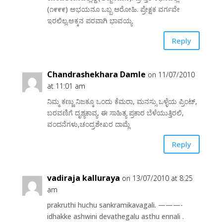
(೧೯೯೯) ಅಭಯನೂ ಒಬ್ಬ ಆರೋಹಿ. ಪ್ರೇಕ್ಷಕ ವರ್ಗವೇ
ಇರಲಿಲ್ಲ.ಅಕ್ಕನ ಪರವಾಗಿ ಭಾವಯ್ಯ
Reply
Chandrashekhara Damle
on 11/07/2010
at 11:01 am
ನಿಮ್ಮ ಕಣ್ಣು ನಿಜಕ್ಕೂ ಒಂದು ಕೆಮರಾ, ಮನಸ್ಸು ಒಳ್ಳೆಯ ಪ್ರಿಂಟ್,
ಬರವಣಿಗೆ ದೃಶ್ಯಕಾವ್ಯ. ಈ ಸಾಹಿತ್ಯ ಪ್ರಕಾರ ಬೆಳೆಯುತ್ತಿರಲಿ,
ವಂದನೆಗಳು,ಚಂದ್ರಶೇಖರ ದಾಮ್ಲೆ
Reply
vadiraja kalluraya
on 13/07/2010 at 8:25
am
prakruthi huchu sankramikavagali. ———-
idhakke ashwini devathegalu asthu ennali .