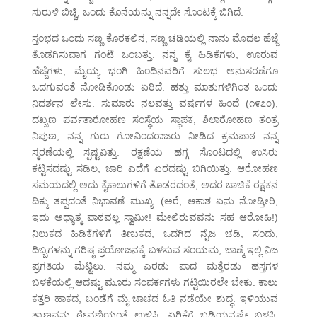
ಸುರುಳಿ ಬಿಚ್ಚಿ, ಒಂದು ಕೊನೆಯನ್ನು ನನ್ನದೇ ಸೊಂಟಕ್ಕೆ ಬಿಗಿದೆ.
ಸ್ತಂಭದ ಒಂದು ಸಣ್ಣ ಕೊರಕಲಿನ, ಸಣ್ಣ ಚಡಿಯಲ್ಲಿ ನಾನು ಮೊದಲ ಹೆಜ್ಜೆ
ತೊಡಗಿಸುವಾಗ ಗಂಟೆ ಒಂಬತ್ತು. ನನ್ನ ಕೈ ಹಿಡಿಕೆಗಳು, ಊರುವ
ಹೆಜ್ಜೆಗಳು, ಮೈಯ್ಯ ಭಂಗಿ ಹಿಂದಿನವರಿಗೆ ಸುಲಭ ಅನುಸರಣೆಗೂ
ಒದಗುವಂತೆ ನೋಡಿಕೊಂಡು ಏರಿದೆ. ಹತ್ತು ಮಾತುಗಳಿಗಿಂತ ಒಂದು
ನಿದರ್ಶನ ಲೇಸು. ಸುಮಾರು ನಲವತ್ತು ವರ್ಷಗಳ ಹಿಂದೆ (೧೯೭೦),
ದಖ್ಖಣ ಪರ್ವತಾರೋಹಣ ಸಂಸ್ಥೆಯ ಸ್ಥಾಪಕ, ಶಿಲಾರೋಹಣ ತಂತ್ರ
ನಿಪುಣ, ನನ್ನ ಗುರು ಗೋವಿಂದರಾಜರು ನೀಡಿದ ಕ್ರಮಪಾಠ ನನ್ನ
ಸ್ಮರಣೆಯಲ್ಲಿ ಸ್ಪಷ್ಟವಿತ್ತು. ರಕ್ಷಣೆಯ ಹಗ್ಗ ಸೊಂಟದಲ್ಲಿ ಉಸಿರು
ಕಟ್ಟಿಸದಷ್ಟು ಸಡಿಲ, ಜಾರಿ ಎದೆಗೆ ಏರದಷ್ಟು ಬಿಗಿಯಿತ್ತು. ಆರೋಹಣ
ಸಮಯದಲ್ಲಿ ಅದು ಕೈಕಾಲುಗಳಿಗೆ ತೊಡರದಂತೆ, ಅದರ ಚಾಚಿಕೆ ರಕ್ಷಕನ
ದಿಕ್ಕು ತಪ್ಪದಂತೆ ನಿಭಾವಣೆ ಮುಖ್ಯ. (ಅರೆ, ಆಕಾಶ ಏನು ನೋಡ್ತೀರಿ,
ಇದು ಅಧ್ಯಾತ್ಮ ಪಾಠವಲ್ಲ ಸ್ವಾಮೀ! ಮೇಲಿರುವವನು ಸಹ ಆರೋಹಿ!)
ನಿಲುಕದ ಹಿಡಿಕೆಗಳಿಗೆ ತಿಣುಕದ, ಒದಗಿದ ನೈಜ ಚಡಿ, ಸಂದು,
ದಿಬ್ಬಗಳನ್ನು ಗರಿಷ್ಠ ಪ್ರಯೋಜನಕ್ಕೆ ಬಳಸುವ ಸಂಯಮ, ಜಾಣ್ಮೆ ಇಲ್ಲಿ ನಿಜ
ಪ್ರಗತಿಯ ಮೆಟ್ಟಿಲು. ನಮ್ಮ ಎರಡು ಪಾದ ಮತ್ತೆರಡು ಹಸ್ತಗಳ
ಬಳಕೆಯಲ್ಲಿ ಆದಷ್ಟು ಮೂರು ಸಂಪರ್ಕಗಳು ಗಟ್ಟಿಯಿರಲೇ ಬೇಕು. ಕಾಲು
ಕತ್ತರಿ ಹಾಕದ, ಬಂಡೆಗೆ ಮೈ ಚಾಚದ ಓತಿ ನಡೆಯೇ ಶುದ್ಧ. ಇಳಿಯುವ
ತ್ರಾಣವನ್ನು ಠೇವಣಿಯಂತೆ ಉಳಿಸಿ, ಏರಿಕೆಗೆ ಬಡ್ಡಿಯನ್ನಷ್ಟೇ ಬಳಸಿ.