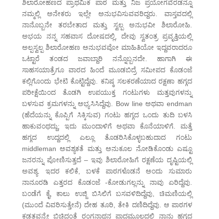
ಶಿಲಾರೋಹಣದ ಪ್ರಾಥಮಿಕ ಪಾಠ ಮತ್ತು ನಿಜ ಪ್ರಯೋಗವೆರಡನ್ನೂ
ನಮ್ಮಲ್ಲಿ ಅನೇಕರು ಇಲ್ಲೇ ಅನುಭವಿಸುವವರಿದ್ದರು. ವಾಸ್ತವದಲ್ಲಿ
ನಾನೊಬ್ಬನೇ ತರಬೇತಾದ ಮತ್ತು ಸ್ವಲ್ಪ ಅನುಭವೀ ಶಿಲಾರೋಹಿ.
ಅಭಯ ನನ್ನ ಸಹವಾಸ ದೋಷದಲ್ಲಿ, ದೇವು ಸ್ವತಂತ್ರ ಪ್ರವೃತ್ತಿಯಲ್ಲಿ
ಅಲ್ಪಸ್ವಲ್ಪ ಶಿಲಾರೋಹಣ ಅನುಭವವೋ ಮಾಹಿತಿಯೋ ಇದ್ದವರಾದರೂ
ಒಟ್ಟಾರೆ ತಂಡದ ಜವಾಬ್ದಾರಿ ನನ್ನೊಬ್ಬನದೇ. ಹಾಗಾಗಿ ಈ
ಸಾಹಸಯಾತ್ರೆಗೂ ವಾರದ ಹಿಂದೆ ಮೂಡಬಿದ್ರೆ ಸಮೀಪದ ಕೊಡಂಜೆ
ಕಲ್ಲಿಗೊಂದು ಭೇಟಿ ಕೊಟ್ಟಿದ್ದೆವು. ಕನಿಷ್ಠ ಸಲಕರಣೆಯಾದ ರಕ್ಷಣಾ ಹಗ್ಗದ
ಪರೀಕ್ಷೆಯಿಂದ ತೊಡಗಿ ಉಪಯುಕ್ತ ಗಂಟುಗಳು ಮತ್ತವುಗಳನ್ನು
ಬಳಸುವ ಕ್ರಮಗಳನ್ನು ಅಭ್ಯಸಿಸಿದ್ದೆವು. Bow line ಅಥವಾ endman
(ಹೆದೆಯನ್ನು ಕೊಪ್ಪಿಗೆ ಸಿಕ್ಕಿಸುವ) ಗಂಟು ಹಗ್ಗದ ಒಂದು ತುದಿ ಬಳಸಿ
ಹಾಕುವಂಥದ್ದು; ಇದು ಮುಂದಾಳಿಗೆ ಅಥವಾ ಕೊನೆಯಾಳಿಗೆ. ಮತ್ತೆ
ಹಗ್ಗದ ಉದ್ದದಲ್ಲಿ ಎಲ್ಲೂ ತೊಡರಿಸಿಕೊಳ್ಳಬಹುದಾದ ಗಂಟು
middleman ಅವಶ್ಯಕತೆ ಮತ್ತು ಅನುಕೂಲ ನೋಡಿಕೊಂಡು ಎಷ್ಟೂ
ಜನರನ್ನು ಪೋಣಿಸುತ್ತದೆ – ಇವು ಶಿಲಾರೋಹಿಗೆ ರಕ್ಷಣೆಯ ದೃಷ್ಟಿಯಲ್ಲಿ
ಅವಶ್ಯ. ಇದರ ಕಲಿಕೆ, ಬಳಕೆ ಪಾಠಗಳೊಡನೆ ಅಂದು ಸುಮಾರು
ನಾನೂರಡಿ ಎತ್ತರದ ಕೊಡಂಜೆ -ಕೋಡುಗಲ್ಲನ್ನು ನಾವು ಏರಿದ್ದೆವು.
ಬಂಡೆಗೆ ಕೈ, ಕಾಲು ಉಜ್ಜಿ ಬಿಸಿಲಿಗೆ ಬಸವಳಿದಿದ್ದೆವು, ಚಿಮಣಿಯಲ್ಲಿ
(ಮುಂದೆ ವಿವರಿಸುತ್ತೇನೆ) ದೇಹ ತೂರಿ, ತೇಕಿ ದಣಿದಿದ್ದೆವು. ಆ ಪಾಠಗಳ
ಕಡತವನ್ನೇ ಬಿಚ್ಚಿದಂತೆ ರಂಗನಾಥನ ಪಾದಮೂಲದಲ್ಲಿ ನಾನು ಹಗ್ಗದ