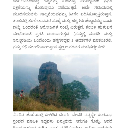
ದಾಖಲಿಸಿಕೊಳುತ್ತಾ ಹಗ್ಗವನ್ನು ಕೊಡುತ್ತಾ ಪರೋಕ್ಷವಾಗಿ ನನಗೆ
ರಕ್ಷಣೆಯನ್ನು ಕೊಡುವುದೂ ನಡೆಯುತ್ತದೆ. ಅದೇ ಸಮಯದಲ್ಲಿ
ಮೂರನೆಯವನು ನಾಲ್ಕನೆಯವನನ್ನು ಹೀಗೇ ಏರಿಸಿಕೊಳ್ಳುತ್ತಿರುತ್ತಾನೆ.
ತಂಡದಲ್ಲಿ ತರಬೇತಾದವರ ಸಂಖ್ಯೆ ಮತ್ತು ಹಗ್ಗಗಳು ಹೆಚ್ಚಾದಷ್ಟೂ ಒಂದು
ಬಿಟ್ಟು ಒಂದರಂತೆ ಆರೋಹಿಗಳ ಸಂಖ್ಯೆ ಏರುತ್ತದೆ, ಕಂಬಳಿ ಹುಳುವಿನ
ಚಲನೆಯಂತೆ ಪ್ರಗತಿ ಚುರುಕಾಗುತ್ತದೆ. (ನಮ್ಮಲ್ಲಿ ನೂರಡಿ ಮತ್ತು
ಇನ್ನೂರಡಿಯ ಒಂದೊಂದು ಹಗ್ಗಗಳಿದ್ದವು.) ಆದರ್ಶಗಳ ಮಾತಂತಿರಲಿ,
ನಮ್ಮ ಕಥೆ ಮುಂದೇನಾಯ್ತೂಂತ ಸ್ವಲ್ಪ ಅವರವರ ಮಾತಿನಲ್ಲೇ ಕೇಳಿ.
ನೆನಪಿನ ಹೊರೆಯಲ್ಲಿ ಬಳಲಿದ ದೇವಕಿ: ದೇವಕಿ ನನ್ನಷ್ಟೇ ರಂಗನಾಥ
ಸ್ತಂಭದ ಮಾಹಿತಿ ಇದ್ದವಳು ಎನ್ನುವುದು ನಿಮಗೂ ಗೊತ್ತು. ಆದರೆ
ಶಿಲಾರೋಹಣದ ತುಡಿತ ಮಾತ್ರ ವ್ಯತಿರಿಕ್ತವಾಗಿತ್ತು. ಆಕೆಯ ಉಜಿರೆಯ