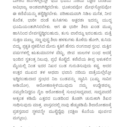
ಮೀರಿದ ದಿನಗಳಲ್ಲೆಲ್ಲೋ ಇದು ಭವಾನಿ ನದಿಯ ದಕ್ಷಿಣ ದಂಡೆಯ
ಅವಿಭಾಜ್ಯ ಅಂಶವಾಗಿದ್ದಿರಬೇಕು. ಭೂಕಂಪವೋ ಮೇಘಸ್ಫೋಟವೋ
ಈ ಕಣಿವೆಯನ್ನು ತಟ್ಟಿದ್ದಿರಬೇಕು. ಪರಿಣಾಮವಾಗಿ ಸಿಡಿಲ ಮಸೆತ, ನೀರ
ಕೊರೆತ, ಭಾರೀ ದಂಡೆ ಕುಸಿತಗಳು ಅಕ್ಷರಶಃ ಇದನ್ನು ಯುದ್ಧ
ಭೂಮಿಯಂತಾಗಿಸಿರಬೇಕು. ಆಗ ಈ ಭಾರೀ ಶಿಲಾ ಖಂಡ ಮುಖ್ಯ
ಹಾಸಿನಿಂದ ಬೇರ್ಪಟ್ಟದ್ದಿರಬಹುದು, ತುಸು ವಾಲಿದ್ದೂ ಇರಬಹುದು. ಮತ್ತೆ
ಸುತ್ತಣ ಮಣ್ಣು, ಸಣ್ಣ ಪುಟ್ಟ ಶಿಲಾ ಹಳಕುಗಳು ತೊಳೆದು ಹೋಗಿ, ಕುಸಿದು
ಬಿದ್ದು, ಪ್ರಕೃತಿ ಪ್ರಕಟಿಸಿದ ಮೇರು ಕೃತಿಗೆ ಹೆಸರು ರಂಗನಾಥ ಸ್ತಂಭ. ಮತ್ತಿನ
ವರ್ಷಗಳಲ್ಲಿ ಋತುಮಾನಗಳ ಪೆಟ್ಟು, ಜೀವ ಜಾಲಗಳ ಬಂಧ ಅದಕ್ಕೆ
ಇಂದಿನ ಸ್ವತಂತ್ರ ನಿಲುವು, ಪ್ರಭೆ ಕೊಟ್ಟಿದೆ. ಕಣಿವೆಯ ತೀವ್ರ ಇಳುಕಲಿನ
ಮೈಯಲ್ಲಿ ನಿಂತ ಇದರ ನಿಖರ ಬುಡ ಗುರುತಿಸುವುದು ಕಷ್ಟ. ಅದರ
ಉತ್ತರ ಮುಖದ ತಳ ಅಥವಾ ಭವಾನಿ ನದಿಯ ಪಾತ್ರೆಯಲ್ಲೆಲ್ಲೋ
ಇದ್ದಿರಬಹುದಾದ ಸ್ತಂಭದ ನಿಜ ಬುಡವನ್ನು ಸ್ಥಾಪಿಸಿ (ಎಷ್ಟು ಸಾವಿರ
ಅಡಿಯೋ), ಆರೋಹಣಕ್ಕಿಳಿಯುವುದು ನಮ್ಮ ಉದ್ದೇಶವಲ್ಲ.
ನಮ್ಮದೇನಿದ್ದರೂ ನೈಜ ಆರೋಹಣಕ್ಕೆ ಸುಲಭಸಾಧ್ಯವಾದ, ಸಾಧ್ಯವಾದರೆ
ಅತ್ಯಂತ ಕಡಿಮೆ ಎತ್ತರದ ಬುಡದಿಂದ ತೊಡಗಿ ಚುರುಕಾಗಿ ಶಿಖರ
ಸಾಧಿಸುವುದು ಮಾತ್ರ. ವಾಸ್ತವದಲ್ಲಿ ನಾವು ಹೆಚ್ಚುಕಡಿಮೆ ಶಿಲಾರೋಹಣಕ್ಕೆ
ಪ್ರಶಸ್ತವಾದ ಸ್ಥಳವನ್ನೇ ಮುಟ್ಟಿದ್ದೆವು (ದಕ್ಷಿಣ ಕೊನೆಯ ಪೂರ್ವದ
ಮಗ್ಗುಲು).