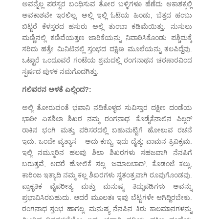
ಅವನ್ನೆಲ್ಲ ಪರಸ್ಪರ ಬಂಧಿಸುವ ತೋರ ಬಳ್ಳಿಗಳೂ ಹೆಣೆದು ಆಕಾಶಕ್ಕಲ್ಲಿ
ಅವಕಾಶವೇ ಇರಲಿಲ್ಲ. ಅಲ್ಲಿ ಇಲ್ಲಿ ಓಟೆಯ ಹಿಂಡು, ಬೆತ್ತದ ಹಂಬು
ಬಿಟ್ಟರೆ ಕೆಳಸ್ತರದ ಹಸುರು ಅಲ್ಲಿ ತುಂಬಾ ಕಡಿಮೆಯಿತ್ತು. ನುಸುಲು
ಮಣ್ಣಿನಲ್ಲಿ ಕಣಿವೆಯತ್ತಣ ಜಾರಿಕೆಯನ್ನು ನಿವಾರಿಸಿಕೊಂಡು ಪಶ್ಚಿಮಕ್ಕೆ
ಸರಿದು ಹತ್ತೇ ಮಿನಿಟಿನಲ್ಲಿ ಸ್ತಂಭದ ದಕ್ಷಿಣ ಮೂಲೆಯನ್ನು ತಲಪಿದ್ದೆವು.
ಒಟ್ಟಾರೆ ಒಂದೂವರೆ ಗಂಟೆಯ ಶ್ರಮದಲ್ಲಿ ರಂಗನಾಥನ ಚರಣಾರವಿಂದ
ಸ್ಪರ್ಷದ ಪುಳಕ ನಮಗೊದಗಿತ್ತು.
ಗಲಿವರನ ಅಳತೆ ಎಲ್ಲಿಂದ?:
ಅಲ್ಲಿ ತೋರುವಂತೆ ಭವಾನಿ ನದಿಕೊಳ್ಳದ ಸುವಿಸ್ತಾರ ದಕ್ಷಿಣ ದಂಡೆಯ
ಭಾರೀ ಏಕಶಿಲಾ ಶಿಖರ ನಮ್ಮ ರಂಗನಾಥ. ಕೊಡೈಕೆನಾಲಿನ ಪಿಲ್ಲರ್
ರಾಕಿನ ಭಂಗಿ ಮತ್ತು ಪರಿಸರದಲ್ಲಿ ಬಹುಮಟ್ಟಿಗೆ ಹೋಲುವ ರಚನೆ
ಇದು. ಒಂದೇ ವ್ಯತ್ಯಾಸ – ಅದು ಕುಬ್ಜ, ಇದು ದೈತ್ಯ; ವಾಮನ ತ್ರಿವಿಕ್ರಮ.
ಇಲ್ಲಿ ನಮ್ಮೂರಿನ ಹಲವು ಶಿಲಾ ಶಿಖರಗಳು ಸಹಜವಾಗಿ ನೆನಪಿಗೆ
ಬರುತ್ತವೆ, ಆದರೆ ಹೋಲಿಕೆ ಸಲ್ಲ. ಜಮಾಲಬಾದ್, ಕೊಡಂಜೆ ಕಲ್ಲು,
ಕಾರಿಂಜ ಇತ್ಯಾದಿ ನಮ್ಮ ಕಲ್ಲ ಶಿಖರಗಳು ಸ್ವತಂತ್ರವಾಗಿ ರೂಪುಗೊಂಡವು.
ಪ್ರಾಕೃತಿಕ ವೈಪರೀತ್ಯ ಮತ್ತು ಮನುಷ್ಯ ತಿದ್ದುಪಡಿಗಳು ಅವನ್ನು
ಪ್ರಭಾವಿಸಿರಬಹುದು. ಆದರೆ ಮೂಲತಃ ಇವು ಬೆಟ್ಟಗಳೇ ಆಗಿದ್ದಿರಬೇಕು.
ರಂಗನಾಥ ಸ್ತಂಭ ಹಾಗಲ್ಲ. ಮನುಷ್ಯ ನೆನಪಿನ ಕಿರು ಕಾಲಮಾನಗಳನ್ನು