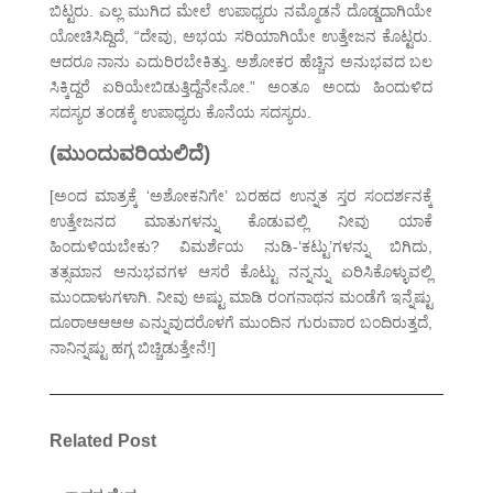
ಬಿಟ್ಟರು. ಎಲ್ಲ ಮುಗಿದ ಮೇಲೆ ಉಪಾಧ್ಯರು ನಮ್ಮೊಡನೆ ದೊಡ್ಡದಾಗಿಯೇ
ಯೋಚಿಸಿದ್ದಿದೆ, “ದೇವು, ಅಭಯ ಸರಿಯಾಗಿಯೇ ಉತ್ತೇಜನ ಕೊಟ್ಟರು.
ಆದರೂ ನಾನು ಎದುರಿರಬೇಕಿತ್ತು. ಅಶೋಕರ ಹೆಚ್ಚಿನ ಅನುಭವದ ಬಲ
ಸಿಕ್ಕಿದ್ದರೆ ಏರಿಯೇಬಿಡುತ್ತಿದ್ದೆನೇನೋ.” ಅಂತೂ ಅಂದು ಹಿಂದುಳಿದ
ಸದಸ್ಯರ ತಂಡಕ್ಕೆ ಉಪಾಧ್ಯರು ಕೊನೆಯ ಸದಸ್ಯರು.
(ಮುಂದುವರಿಯಲಿದೆ)
[ಅಂದ ಮಾತ್ರಕ್ಕೆ ‘ಅಶೋಕನಿಗೇ’ ಬರಹದ ಉನ್ನತ ಸ್ತರ ಸಂದರ್ಶನಕ್ಕೆ
ಉತ್ತೇಜನದ ಮಾತುಗಳನ್ನು ಕೊಡುವಲ್ಲಿ ನೀವು ಯಾಕೆ
ಹಿಂದುಳಿಯಬೇಕು? ವಿಮರ್ಶೆಯ ನುಡಿ-‘ಕಟ್ಟು’ಗಳನ್ನು ಬಿಗಿದು,
ತತ್ಸಮಾನ ಅನುಭವಗಳ ಆಸರೆ ಕೊಟ್ಟು ನನ್ನನ್ನು ಏರಿಸಿಕೊಳ್ಳುವಲ್ಲಿ
ಮುಂದಾಳುಗಳಾಗಿ. ನೀವು ಅಷ್ಟು ಮಾಡಿ ರಂಗನಾಥನ ಮಂಡೆಗೆ ಇನ್ನೆಷ್ಟು
ದೂರಾಆಆಆಆ ಎನ್ನುವುದರೊಳಗೆ ಮುಂದಿನ ಗುರುವಾರ ಬಂದಿರುತ್ತದೆ,
ನಾನಿನ್ನಷ್ಟು ಹಗ್ಗ ಬಿಚ್ಚಿಡುತ್ತೇನೆ!]
Related Post