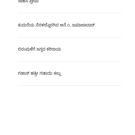
ಸಾಹಸ ಪ್ರೇಮ
ಕುದುರೆಯ ನೆರಳಲ್ಲೊರಗಿದ ಆನೆ ೧. ಜಮಾಲಾಬಾದ್
ಬಿರುಮಳೆಗೆ ಜಗ್ಗದ ಕರಿರಾಯ
ಗಡಾನ್ ಹತ್ರೀ ಗಡಾಯಿ ಕಲ್ಲು