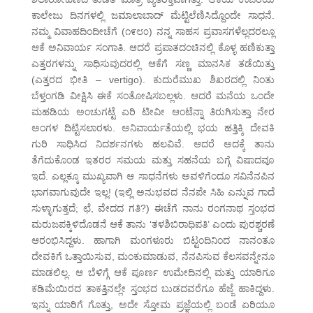
ಕಾಲೇಜು ದಿನಗಳಲ್ಲಿ ಜಮಾಲಾಬಾದ್ ಮೆಟ್ಟಿಲೆಣಿಸಿದ್ದೊಂದೇ ಸಾಧನೆ.
ನಮ್ಮ ವಿವಾಹದಿಂದೀಚೆಗೆ (೧೯೮೦) ನನ್ನ ಸಾಹಸ ಪ್ರವಾಸಗಳೆಲ್ಲದರಲ್ಲೂ
ಆಕೆ ಅನಿವಾರ್ಯ ಸಂಗಾತಿ. ಆದರೆ ಪ್ರಪಾತದಂಚಿನಲ್ಲಿ ಕೊಳ್ಳ ಹಣಿಕುತ್ತಾ
ಎತ್ತರಗಳನ್ನು ಸಾಧಿಸುವುದರಲ್ಲಿ ಆಕೆಗೆ ಸಣ್ಣ ಮಾನಸಿಕ ತಡೆಯಿತ್ತು
(ಎತ್ತರದ ಭೀತಿ – vertigo). ಕುದುರೆಮುಖ ಶಿಖರದಲ್ಲಿ ನಿಂತು
ಬೆಳ್ತಂಗಡಿ ವೀಕ್ಷಿಸಿ ಈಕೆ ಸಂತೋಷಿಸಬಲ್ಲಳು. ಆದರೆ ಮನೆಯ ಒಂದೇ
ಮಹಡಿಯ ಅಂಚುಗಟ್ಟೆ ಏರಿ ಟೀವೀ ಆಂಟೆನ್ನಾ ತಿರುಗಿಸುತ್ತಾ ನೇರ
ಅಂಗಳ ದಿಟ್ಟಿಸಲಾರಳು. ಅನಿವಾರ್ಯತೆಯಲ್ಲಿ ಭಯ ಹತ್ತಿಕ್ಕಿ ದೇವಕಿ
ಗುರಿ ಸಾಧಿಸಿದ ನಿದರ್ಶನಗಳು ಹಲವಿವೆ. ಆದರೆ ಅದಕ್ಕೆ ತಾನು
ತೆಗೆದುಕೊಂಡ ಇತರರ ಸಮಯ ಮತ್ತು ಸಹನೆಯ ಬಗ್ಗೆ ವಿಷಾದವೂ
ಇದೆ. ಎಲ್ಲಕ್ಕೂ ಮುಖ್ಯವಾಗಿ ಆ ಸಾಧನೆಗಳು ಅವಳಿಗೆಂದೂ ಸವಿನೆನಪಿನ
ಭಾಗವಾಗುವುದೇ ಇಲ್ಲ! (ಇಲ್ಲಿ ಅನುಭವದ ನೆನಪೇ ಸಿಹಿ ಎನ್ನುವ ಗಾದೆ
ಸುಳ್ಳಾಗುತ್ತದೆ; ಛೆ, ವೇದದ ಗತಿ?) ಈಚೆಗೆ ನಾನು ರಂಗನಾಥ ಸ್ತಂಭದ
ಮರುಜಪಕ್ಕಿಳಿದೊಡನೆ ಆಕೆ ತಾನು ‘ತಳಶಿಬಿರಾಧಿಪತಿ’ ಎಂದು ಪುರಶ್ಚರಣೆ
ಆರಂಭಿಸಿದ್ದಳು. ಹಾಗಾಗಿ ಮಂಗಳೂರು ಬಿಟ್ಟಂದಿನಿಂದ ನಾನಂತೂ
ದೇವಕಿಗೆ ಒತ್ತಾಯಿಸುವ, ಮಂಕುಮಾಡುವ, ನೆನಪಿಸುವ ಕೆಲಸವನ್ನೇನೂ
ಮಾಡಲಿಲ್ಲ. ಆ ಬೆಳಿಗ್ಗೆ ಆಕೆ ಪೂರ್ಣ ಉಮೇದಿನಲ್ಲಿ ಮತ್ತು ಯಾರಿಗೂ
ಕಡಿಮೆಯಿರದ ತಾಕತ್ತಿನಲ್ಲೇ ಸ್ತಂಭದ ಬುಡದವರೆಗೂ ಹೆಜ್ಜೆ ಹಾಕಿದ್ದಳು.
ಇನ್ನು ಯಾರಿಗೆ ಗೊತ್ತು, ಅದೇ ಸ್ತೋಮ ಪ್ರಜ್ಞೆಯಲ್ಲಿ ಬಂಡೆ ಏರಿಯೂ