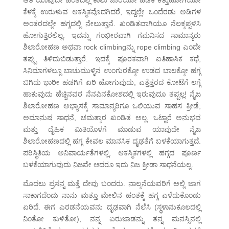
ಆತ ಯಾವುದೇ ಹಂತದಲ್ಲಿ ಕಾಲು ಜಾರಿಯೋ ಹಿಡಿಕೆ ಕಿತ್ತುಹೋಗಿಯೋ
ಕೆಳಕ್ಕೆ ಉರುಳುವ ಆಕಸ್ಮಿಕವೊದಗಿದರೆ, ಇದ್ದಲ್ಲೇ ಒಂದೆರಡು ಅಡಿಗಳ
ಅಂತರದಲ್ಲೇ ಹಗ್ಗದಲ್ಲಿ ನೇಲುತ್ತಾನೆ. ಖಂಡಿತವಾಗಿಯೂ ನೆಲಕ್ಕಪ್ಪಳಿಸಿ
ಹೋಗುತ್ತಿರಲಿಲ್ಲ. ಇದನ್ನು ಗಂಭೀರವಾಗಿ ಗಮನಿಸದ ಸಾಮಾನ್ಯರು
ಶಿಲಾರೋಹಣ ಅಥವಾ rock climbingನ್ನು rope climbing ಎಂದೇ
ತಪ್ಪು ತಿಳಿದುಬಿಡುತ್ತಾರೆ. ಇದಕ್ಕೆ ಪೂರಕವಾಗಿ ಐತಿಹಾಸಿಕ ಕಥೆ,
ಸಿನಿಮಾಗಳಲ್ಲೂ ಬಾಚುಮುಳ್ಳಿನ ಉಂಗುರಕ್ಕೋ ಉಡದ ಬಾಲಕ್ಕೋ ಹಗ್ಗ
ಬಿಗಿದು ಭಾರೀ ಹಡಗಿಗೆ ಏರಿ ಹೋಗುವುದು, ಎತ್ತೆತ್ತರದ ಕೋಟೆಗೆ ಲಗ್ಗೆ
ಹಾಕುವುದು ಹೆಚ್ಚಿನವರ ನೆನಪಿನಕೋಶದಲ್ಲಿ ಇರುವುದೂ ತಪ್ಪಲ್ಲ! ನೈಜ
ಶಿಲಾರೋಹಣ ಅಭ್ಯಾಸಕ್ಕೆ ಸಾಮಾನ್ಯರಿಗೂ ಒಲಿಯುವ ಸಾಹಸ ಕ್ರೀಡೆ;
ಅಮಾನುಷ ಸಾಧನೆ, ಚಮತ್ಕಾರ ಖಂಡಿತ ಅಲ್ಲ. ಒಟ್ಟಾರೆ ಅನುಭವ
ಮತ್ತು ದೈಹಿಕ ಮಿತಿಯೊಳಗೆ ಮಾಡುವ ಯಾವುದೇ ನೈಜ
ಶಿಲಾರೋಹಣದಲ್ಲಿ ಹಗ್ಗ ಕೇವಲ ಮಾನಸಿಕ ದೃಢತೆಗೆ ಬಳಕೆಯಾಗುತ್ತದೆ.
ಪರಿಸ್ಥಿತಿಯ ಅನಿವಾರ್ಯತೆಗಳಲ್ಲಿ, ಆಕಸ್ಮಿಕಗಳಲ್ಲಿ ಹಗ್ಗದ ಪೂರ್ಣ
ಬಳಕೆಯಾಗುವುದು ನಿಜವೇ ಆದರೂ ಇದು ನಿಜ ಕ್ರೀಡಾ ಸಾಧನೆಯಲ್ಲ.
ಮೊದಲು ಪ್ರಸನ್ನ ಮತ್ತೆ ದೇವು ಬಂದರು. ನಾಲ್ಕನೆಯವರಿಗೆ ಅಲ್ಲಿ ಜಾಗ
ಸಾಕಾಗದೆಂದು ನಾನು ಮತ್ತೂ ಮೇಲಿನ ಹಂತಕ್ಕೆ ಹಗ್ಗ ಎಳೆದುಕೊಂಡು
ಏರಿದೆ. ಈಗ ಎರಡನೆಯವನು ದೃಢವಾಗಿ ನೆಲೆಸಿ (ಸ್ಥಳಾನುಕೂಲದಲ್ಲಿ
ನಿಂತೋ ಕುಳಿತೋ), ನನ್ನ ಏರುಜಾಡನ್ನು ತನ್ನ ಮನಸ್ಸಿನಲ್ಲಿ