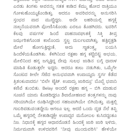
ಎರಡು ತಿಂಗಳು ಅವರನ್ನು ಸತತ ಕಾಡಿದ ಕೆಮ್ಮು ಹೋದ ರಾತ್ರಿಯೂ
ಗೋಳುಹೊಯ್ದುಕೊಂಡಿತ್ತು. ಆದರೂ ಅವರಿವರನ್ನು ಅನುಸರಿಸಿ
ಸ್ತಂಭದ ಪಾದ ಮುಟ್ಟಿದ್ದರು. ಅದೇ ಲಹರಿಯಲ್ಲಿ ಹಗ್ಗಕ್ಕೆ
ನಾಲ್ಕನೆಯವರಾಗಿ ಪೋಣಿಸಿಕೊಂಡು ಏರಲೂ ತೊಡಗಿದರು. ಇವರಿಗೆ
ಕೆಲವು ವರ್ಷಗಳ ಹಿಂದೆ ವಾಹನಾಪಘಾತಕ್ಕೆ ಸಿಕ್ಕಿ ತೀವ್ರ
ಜರ್ಝರಿತಗೊಂಡ ಕಾಲೊಂದು ಸ್ವಲ್ಪ ದುರ್ಬಲವಾಗಿತ್ತು. ಹತ್ತಿಪ್ಪತ್ತಡಿ
ಮೇಲೆ ಹೋಗುತ್ತಿದ್ದಂತೆ, ಅದು ಸ್ವಾತಂತ್ರ್ಯ ಬಯಸಿ
ಹಿಂದೆಳೆಯತೊಡಗಿತು. ಕೆಳಗಿನಿಂದ ರಕ್ಷಣಾ ಹಗ್ಗ ಕಟ್ಟಿಬಿಟ್ಟ ಅಭಯ,
ಮೇಲಿನಿಂದ ಹಗ್ಗ ಜಗ್ಗುತ್ತಿದ್ದ ದೇವು ಸುಲಭ ಜಾಡಿನ ಬಗ್ಗೆ ಧಾರಾಳ
ಮಾಹಿತಿ ಕೊಡುತ್ತಲೇ ಇದ್ದರು. ಆದರೂ ಕಾಲು ನಡುಗಿತು, ಒಮ್ಮೆಗೇ
ಸೊಂಟದ ಕೀಲೇ ಸೆಟೆದ ಅನುಭವವಾಗಿ ಉಪಾಯ್ದರು ಸ್ವರ್ಗ ಕೆಡೆದ
ತ್ರಿಶಂಕುವಾದರು! “ಬಿಲೇ ಟೈಟ್. ಉಪಾದ್ರು ಜಾರಿದ್ರೂ” ಬೊಬ್ಬೆ ಭವಾನಿ
ಕಣಿವೆ ತುಂಬಿತು. Belay ಅಂದರೆ ರಕ್ಷಣಾ ಹಗ್ಗ – ಬಿಗಿ ಮಾಡುವ
ಸೂಚನೆ ಯಾರು ಕೊಡದಿದ್ದರೂ ಶಿಲಾರೋಹಣದ ತಂತ್ರಗಳನ್ನು ನಾವು
ಸರಿಯಾಗಿಯೇ ರೂಢಿಸಿದ್ದರಿಂದ ಸಹಜವಾಗಿಯೇ ಬಿಗಿಯಿತ್ತು. ಮತ್ತಲ್ಲಿ
ಗಾಬರಿಪಡುವಂತದ್ದೇನು ಆಗಲೂ ಇಲ್ಲ. ಆದರೆ ಒಂದು ದೃಢ ನೆಲೆ ತಪ್ಪಿ
ಒಮ್ಮೆ ಹಗ್ಗದಲ್ಲಿ ನೇತಾಡಿದ್ದಕ್ಕೇ ಉಪಾಧ್ಯರ ಮನೋಬಲ ಕುಸಿದದ್ದಂತೂ
ನಿಜ. ನಿಧಾನಕ್ಕೆ ಹಗ್ಗದ ಆಧಾರದೊಡನೆ ಹಿಂದಕ್ಕೆ ಜಾರಿ ಜಾರಿ ಇಳಿದು,
ನಿರ್ಮಮವಾಗಿ ಉಳಿದವರಿಗೆ “ನೀವು ಮುಂದುವರಿಸಿ” ಹೇಳಿಯೇ