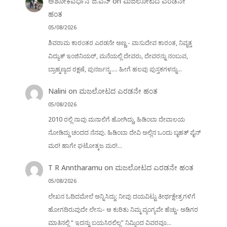
ಅಶೋಕವರ್ಧನ ಜಿ.ಎನ್
on
ಮಜಲೋಟದ ಎರಡನೇ
ಹಂತ
05/08/2026
ಶಿವರಾಮ ಕಾರಂತರ ಎರಡನೇ ಅಣ್ಣ - ವಾಸುದೇವ ಕಾರಂತ, ನಿವೃತ್ತ
ವಿದ್ಯುತ್ ಇಂಜಿನಿಯರ್, ಮನೆಯಲ್ಲಿ ದೇವರು, ದೇವರನ್ನು ನಂಬುವ,
ಬ್ರಾಹ್ಮಣ್ಯದ ರಕ್ಷಣೆ, ಪುನರ್ಜನ್ಮ..... ಹೀಗೆ ಹಲವು ಪುಸ್ತಕಗಳನ್ನು…
Nalini
on
ಮಜಲೋಟದ ಎರಡನೇ ಹಂತ
05/08/2026
2010 ರಲ್ಲಿ ನಾವು ಮನಾಲಿಗೆ ಹೋಗಿದ್ದು, ಹಿಡಿಂಬಾ ದೇವಾಲಯ
ನೋಡಿದ್ದು ಚಂದದ ನೆನಪು. ಹಿಡಿಂಬಾ ದೇವಿ ಅಲ್ಲಿನ ಒಂದು ಬೃಹತ್ ಪೈನ್
ಮರ! ಹಾಗೇ ಘಟೋತ್ಕಜ ಮರ!…
T R Anntharamu
on
ಮಜಲೋಟದ ಎರಡನೇ ಹಂತ
05/08/2026
ಲೇಖನ ಓದಿದಮೇಲೆ ಅನ್ನಿಸಿದ್ದು: ನೀವು ದಯವಿಟ್ಟು ತೀರ್ಥಕ್ಷೇತ್ರಗಳಿಗೆ
ಹೋಗದಿರುವುದೇ ಲೇಸು- ಆ ಕುರಿತು ನಿಮ್ಮ ವ್ಯಂಗ್ಯವೇ ಹೆಚ್ಚು- ಅಡಿಗರ
ಮಾತಿನಲ್ಲಿ “ ಇದನ್ನು ಬಯಸಿರಲಿಲ್ಲ” ನಿಮ್ಮಿಂದ ವಿವರವೂ…