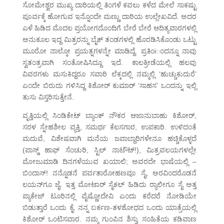
ಸೋಮೇಶ್ವರ ಮುಖ್ಯ ದಾರಿಯಲ್ಲಿ ತಿಂಗಳೆ ಕವಲು ಕಳೆದ ಮೇಲೆ ಸಾಕಷ್ಟು
ಪೂರ್ವಕ್ಕೆ ಹೋಗುವ ಇನ್ನೊಂದೇ ಮಣ್ಣು ದಾರಿಯ ಉಲ್ಲೇಖವಿದೆ. ಅದರ
ಎಳೆ ಹಿಡಿದ ಮೊದಲ ಪ್ರಯೋಗದೊಂದಿಗೆ ಬೇರೆ ಬೇರೆ ಆದಿತ್ಯವಾರಗಳಲ್ಲಿ
ಅನುಕೂಲ ಇದ್ದ ಮಿತ್ರರನ್ನು ಬೈಕ್ ತಂಡಗಳಲ್ಲಿ ಹೊರಡಿಸಿಕೊಂಡು ಒಟ್ಟು
ಮೂರೋ ನಾಲ್ಕೋ ಪ್ರಯತ್ನಗಳನ್ನೇ ಮಾಡಿದ್ದೆ. ಪ್ರತಿಂiಂದನ್ನೂ ನಾವು
ಸ್ವತಂತ್ರವಾಗಿ ಸಂತೋಷಿಸಿದ್ದೂ ಇದೆ. ಕಾಲಕ್ರೀಡೆಯಲ್ಲಿ ಹಲವು
ವಿವರಗಳು ಮಸುಕಿದ್ದರೂ ಸವಾರಿ ಲೆಕ್ಕದಲ್ಲಿ ನಮ್ಮಲ್ಲಿ ‘ಹುಚ್ಚುಕುದುರೆ’
ಎಂದೇ ಬಿರುದು ಗಳಿಸಿದ್ದ ಕಿಶೋರ್ ಕುಮಾರ್ ‘ಸಾಹಸ’ ಒಂದನ್ನು ಇಲ್ಲಿ
ತುಸು ವಿಸ್ತರಿಸುತ್ತೇನೆ.
ವೃತ್ತಿಯಲ್ಲಿ ಸಿಂಡಿಕೇಟ್ ಬ್ಯಾಂಕ್ ನೌಕರ ಆಜಾನುಬಾಹು ಕಿಶೋರ್,
ಸರಳ ಸ್ನೇಹಶೀಲ ವ್ಯಕ್ತಿ, ಸಮರ್ಥ ಕೆಲಸಗಾರ, ಉಪಕಾರಿ. ಉಳಿದಂತೆ
ಮದುವೆ, ವಿಶೇಷವಾಗಿ ಮನೆಯ ಜವಾಬ್ದಾರಿಗಳೇನೂ ಹಚ್ಚಿಕೊಳ್ಳದೆ
(ಪಾಸ್ಡ್ ಹಾಫ್ ಸೆಂಚುರಿ, ಸ್ಟಿಲ್ ನಾಟೌಟ್!), ಮಿತ್ರವಲಯಗಳಲ್ಲೇ
ಮೋಜುಮಾಡಿ ದಿನಗಳೆಯುವ ಖಯಾಲಿ; ಅವರದೇ ಭಾಷೆಯಲ್ಲಿ –
ಬಿಂದಾಸ್! ನನ್ನೊಡನೆ ಪರ್ವತಾರೋಹಣವೂ ಸೈ, ಅರವಿಂದರೊಡನೆ
ಲಯನ್‌ಗೂ ಜೈ. ಇತ್ತ ಮೋಟಾರ್ ಸೈಕಲ್ ಹಿಡಿದು ರ‍್ಯಾಲೀಗೂ ಸೈ ಅತ್ತ
ಪ್ಯಾಕೇಜ್ ಟೂರಿನಲ್ಲಿ ವೈಷ್ಣೋದೇವಿ ಎಂದು ಕರೆದರೆ ನೋಡಿಯೇ
ಬಿಡುತ್ತಾರೆ ಒಂದು ಕೈ. ನನ್ನ ಬರ್ಕಣ-ತಳಶೋಧದ ಒಂದು ಯಾತ್ರೆಯಲ್ಲಿ
ಕಿಶೋರ್ ಒಂಟಿಸವಾರ. ನಮ್ಮ ಗುಂಪಿನ ಶಿಸ್ತು ಸಂಹಿತೆಯ ಕಡಿವಾಣ