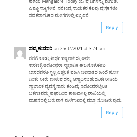
ಹಳೆಯ Mangalore Today ಯ ಪುಟಗಳನ್ನು ಮಗುಚಿ,
ಎಷ್ಟೂ ಸಾಕ್ಶಿಗಳಿವೆ. ನರೇಂದ್ರ ನಾಯಕರ ಕೆಲವು ಪುಸ್ತಕಗಳೂ
ನವಕರ್ನಾಟಕದ ಮಳಿಗೆಗಳಲ್ಲಿ ಲಭ್ಯವಿವೆ.
Reply
ಪದ್ಮ ಕುಮಾರಿ
on 26/07/2021 at 3:24 pm
ನನಗೆ ಕೂಡ್ಲು ತೀರ್ಥ ಇಷ್ಟವಾಗಿದ್ದು ಅದೇ
ಕಾರಣಕ್ಕೆ.ಅದೊಂಥರಾ ಸ್ವಾಭಾವಿಕ ಈಜುಕೊಳ.ಈಜು
ಬಾರದವರೂ ಸ್ವಲ್ಪ ಎಚ್ಚರಿಕೆ ವಹಿಸಿ ಜಲಪಾತದ ಹಿಂದೆ ಹೋಗಿ
ನಿಂತು ನೀರು ಬೀಳುವುದನ್ನು ಆಸ್ವಾದಿಸಬಹುದು.ಈ ರೀತಿಯ
ಸ್ವಾಭಾವಿಕ ವ್ಯವಸ್ಥೆ ನಾನು ಕಂಡಿದ್ದು ಇದೊಂದರಲ್ಲೇ.ಆ
ಬರ್ಕಣವನ್ನು ಹತ್ತಿರದಿಂದ ಕಾಣಲಾಗಿಲ್ಲ.ಘಾಟಿಯಲ್ಲಿ
ವಾಹನದಲ್ಲಿ ಬರುವಾಗ ಮಳೆಗಾಲದಲ್ಲಿ ಮಾತ್ರ ನೋಡಿರುವುದು.
Reply