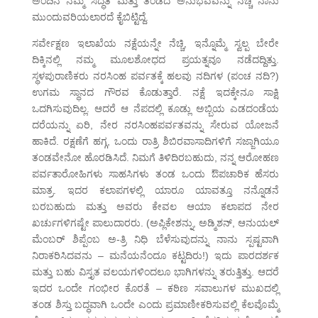
ಅಂದಿನ ನಮ್ಮ ಸಿದ್ಧತೆ ಮತ್ತು ತಂಡದ ಅನುಭವವನ್ನು ನೆಚ್ಚಿ ನಾನು
ಮುಂದುವರಿಯಲಾರದೆ ಕೈಬಿಟ್ಟಿದ್ದೆ.
ಸರ್ವೇಕ್ಷಣ ಇಲಾಖೆಯ ನಕ್ಷೆಯನ್ನೇ ನೆಚ್ಚಿ, ಇನ್ನೊಮ್ಮೆ ಸ್ವಲ್ಪ ಬೇರೇ
ದಿಕ್ಕಿನಲ್ಲಿ ನಮ್ಮ ಮೂಲಶೋಧದ ಪ್ರಯತ್ನವೂ ನಡೆದದ್ದಿತ್ತು.
ಸ್ಥಳಪುರಾಣಿಕರು ನರಸಿಂಹ ಪರ್ವತಕ್ಕೆ ಹಲವು ನದಿಗಳ (ಪಂಚ ನದಿ?)
ಉಗಮ ಸ್ಥಾನದ ಗೌರವ ಕೊಡುತ್ತಾರೆ. ನಕ್ಷೆ ಇದಕ್ಕೇನೂ ಸಾಕ್ಷಿ
ಒದಗಿಸುವುದಿಲ್ಲ. ಆದರೆ ಆ ನೆಪದಲ್ಲಿ ಕೂಡ್ಲು ಅಬ್ಬಿಯ ಎಡದಂಡೆಯ
ದರೆಯನ್ನು ಏರಿ, ನೇರ ನರಸಿಂಹಪರ್ವತವನ್ನು ಸೇರುವ ಯೋಜನೆ
ಹಾಕಿದೆ. ರಕ್ಷಣೆಗೆ ಹಗ್ಗ, ಒಂದು ರಾತ್ರಿ ಶಿಬಿರವಾಸಾದಿಗಳಿಗೆ ಸಜ್ಜಾಗಿಯೂ
ತಂಡವೇನೋ ಹೊರಡಿಸಿದೆ. ನಿಮಗೆ ತಿಳಿದಿರಬಹುದು, ನನ್ನ ಆರೋಹಣ
ಪರ್ವತಾರೋಹಿಗಳು ಸಾಹಸಿಗಳು ತಂಡ ಒಂದು ಔಪಚಾರಿಕ ಹೆಸರು
ಮಾತ್ರ. ಇದರ ಕಲಾಪಗಳಲ್ಲಿ ಯಾರೂ ಯಾವತ್ತೂ ನನ್ನೊಡನೆ
ಬರಬಹುದು ಮತ್ತು ಅವರು ಕೇವಲ ಆಯಾ ಕಲಾಪದ ನೇರ
ಖರ್ಚುಗಳಿಗಷ್ಟೇ ಪಾಲುದಾರರು. (ಅಪ್ಲಿಕೇಶನ್ನು, ಅಡ್ಮಿಶನ್, ಆನುಯಲ್
ಮೆಂಬರ್ ಶಿಪ್ಪೆಂಬ ಅ-ತ್ರಿ ನಿಧಿ ಬೆಳೆಸುವುದನ್ನು ನಾನು ಸ್ಪಷ್ಟವಾಗಿ
ನಿರಾಕರಿಸಿದವನು – ಮನೆಯನೆಂದೂ ಕಟ್ಟದಿರು!) ಇದು ಪಾರದರ್ಶಕ
ಮತ್ತು ಬಹು ವಿಸ್ತೃತ ವಲಯಗಳಿಂದಲೂ ಭಾಗಿಗಳನ್ನು ತರುತ್ತಿತ್ತು. ಆದರೆ
ಇದರ ಒಂದೇ ಗಂಭೀರ ಕೊರತೆ – ಕಠಿಣ ಸವಾಲುಗಳ ಮುಖದಲ್ಲಿ
ತಂಡ ಶಿಸ್ತು ಬದ್ಧವಾಗಿ ಒಂದೇ ಎಂದು ಪ್ರಮಾಣೀಕರಿಸುವಲ್ಲಿ ಕೆಲವೊಮ್ಮೆ