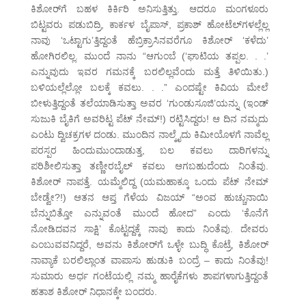
ಕಿಶೋರ್‌ಗೆ ಬಹಳ ಕಿರ್ಕಿರಿ ಅನಿಸುತ್ತಿತ್ತು. ಆದರೂ ಮಂಗಳೂರು
ಬಿಟ್ಟವರು ಪಡುಬಿದ್ರಿ, ಕಾರ್ಕಳ ಬೈಪಾಸ್, ಪ್ರಕಾಶ್ ಹೋಟೆಲ್‌ಗಳಲ್ಲೆಲ್ಲ
ನಾವು ‘ಒಟ್ಟಾಗು’ತ್ತಿದ್ದಂತೆ ಹೆಬ್ರಿಕ್ರಾಸಿನವರೆಗೂ ಕಿಶೋರ್ ‘ಕಳೆದು’
ಹೋಗಿರಲಿಲ್ಲ. ಮುಂದೆ ನಾನು “ಆಗುಂಬೆ (‘ಘಾಟಿಯ ತಪ್ಪಲ. . .’
ಎನ್ನುವುದು ಇವರ ಗಮನಕ್ಕೆ ಬರಲಿಲ್ಲವೆಂದು ಮತ್ತೆ ತಿಳಿಯಿತು.)
ಬಳಿಯಲ್ಲೆಲ್ಲೋ ಬಲಕ್ಕೆ ಕವಲು. . .” ಎಂದಷ್ಟೇ ಕಿವಿಯ ಮೇಲೆ
ಬೀಳುತ್ತಿದ್ದಂತೆ ತಲೆಯಾಡಿಸುತ್ತಾ ಅವರ ‘ಗುಂಡುಸೂಜಿ’ಯನ್ನು (ಇಂಡ್
ಸುಜುಕಿ ಬೈಕಿಗೆ ಅವರಿಟ್ಟ ಪೆಟ್ ನೇಮ್!) ರಟ್ಟಿಸಿದ್ದರು! ಆ ದಿನ ನಮ್ಮದು
ಎಂಟು ದ್ವಿಚಕ್ರಗಳ ದಂಡು. ಮುಂದಿನ ನಾಲ್ಕೈದು ಕಿಮೀಯೊಳಗೆ ನಾವೆಲ್ಲ
ಪರಸ್ಪರ ಹಿಂದುಮುಂದಾಡುತ್ತ, ಬಲ ಕವಲು ದಾರಿಗಳನ್ನು
ಪರಿಶೀಲಿಸುತ್ತಾ ತಣ್ಣೀರಬೈಲ್ ಕವಲು ಆಗಬಹುದೆಂದು ನಿಂತೆವು.
ಕಿಶೋರ್ ನಾಪತ್ತೆ. ಯಮ್ಮೆಲಿದ್ದ (ಯಮಹಾಕ್ಕೂ ಒಂದು ಪೆಟ್ ನೇಮ್
ಬೇಡ್ವೇ?!) ಆತನ ಆಪ್ತ ಗೆಳೆಯ ವಿಜಯ್ “ಅಂವ ಹುಚ್ಚುನಾಯಿ
ಬೆನ್ನುಬಿತ್ತೋ ಎನ್ನುವಂತೆ ಮುಂದೆ ಹೋದ” ಎಂದು ‘ಕೊನೆಗೆ
ನೋಡಿದವನ ಸಾಕ್ಷಿ’ ಕೊಟ್ಟದ್ದಕ್ಕೆ ನಾವು ಕಾದು ನಿಂತೆವು. ದೇವರು
ಎಂಬುವವನಿದ್ದರೆ, ಅವನು ಕಿಶೋರ್‌ಗೆ ಒಳ್ಳೇ ಬುದ್ಧಿ ಕೊಟ್ರೆ, ಕಿಶೋರ್
ನಾವ್ಯಾಕೆ ಬರಲಿಲ್ಲಾಂತ ವಾಪಾಸು ಹುಡುಕಿ ಬಂದ್ರೆ – ಕಾದು ನಿಂತೆವು!
ಸುಮಾರು ಅರ್ಧ ಗಂಟೆಯಲ್ಲಿ ನಮ್ಮ ಹಾರೈಕೆಗಳು ಶಾಪಗಳಾಗುತ್ತಿದ್ದಂತೆ
ಹತಾಶ ಕಿಶೋರ್ ನಿಧಾನಕ್ಕೇ ಬಂದರು.