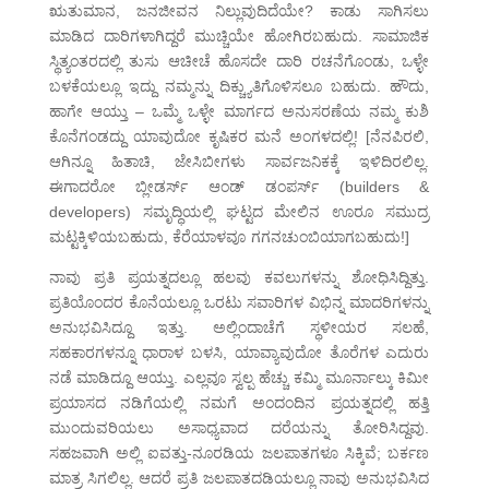
ಋತುಮಾನ, ಜನಜೀವನ ನಿಲ್ಲುವುದಿದೆಯೇ? ಕಾಡು ಸಾಗಿಸಲು
ಮಾಡಿದ ದಾರಿಗಳಾಗಿದ್ದರೆ ಮುಚ್ಚಿಯೇ ಹೋಗಿರಬಹುದು. ಸಾಮಾಜಿಕ
ಸ್ಥಿತ್ಯಂತರದಲ್ಲಿ ತುಸು ಆಚೀಚೆ ಹೊಸದೇ ದಾರಿ ರಚನೆಗೊಂಡು, ಒಳ್ಳೇ
ಬಳಕೆಯಲ್ಲೂ ಇದ್ದು ನಮ್ಮನ್ನು ದಿಕ್ಚ್ಯುತಿಗೊಳಿಸಲೂ ಬಹುದು. ಹೌದು,
ಹಾಗೇ ಆಯ್ತು – ಒಮ್ಮೆ ಒಳ್ಳೇ ಮಾರ್ಗದ ಅನುಸರಣೆಯ ನಮ್ಮ ಕುಶಿ
ಕೊನೆಗಂಡದ್ದು ಯಾವುದೋ ಕೃಷಿಕರ ಮನೆ ಅಂಗಳದಲ್ಲಿ! [ನೆನಪಿರಲಿ,
ಆಗಿನ್ನೂ ಹಿತಾಚಿ, ಜೇಸಿಬೀಗಳು ಸಾರ್ವಜನಿಕಕ್ಕೆ ಇಳಿದಿರಲಿಲ್ಲ.
ಈಗಾದರೋ ಬ್ಲೀಡರ್ಸ್ ಆಂಡ್ ಡಂಪರ್ಸ್ (builders &
developers) ಸಮೃದ್ಧಿಯಲ್ಲಿ ಘಟ್ಟದ ಮೇಲಿನ ಊರೂ ಸಮುದ್ರ
ಮಟ್ಟಕ್ಕಿಳಿಯಬಹುದು, ಕೆರೆಯಾಳವೂ ಗಗನಚುಂಬಿಯಾಗಬಹುದು!]
ನಾವು ಪ್ರತಿ ಪ್ರಯತ್ನದಲ್ಲೂ ಹಲವು ಕವಲುಗಳನ್ನು ಶೋಧಿಸಿದ್ದಿತ್ತು.
ಪ್ರತಿಯೊಂದರ ಕೊನೆಯಲ್ಲೂ ಒರಟು ಸವಾರಿಗಳ ವಿಭಿನ್ನ ಮಾದರಿಗಳನ್ನು
ಅನುಭವಿಸಿದ್ದೂ ಇತ್ತು. ಅಲ್ಲಿಂದಾಚೆಗೆ ಸ್ಥಳೀಯರ ಸಲಹೆ,
ಸಹಕಾರಗಳನ್ನೂ ಧಾರಾಳ ಬಳಸಿ, ಯಾವ್ಯಾವುದೋ ತೊರೆಗಳ ಎದುರು
ನಡೆ ಮಾಡಿದ್ದೂ ಆಯ್ತು. ಎಲ್ಲವೂ ಸ್ವಲ್ಪ ಹೆಚ್ಚು ಕಮ್ಮಿ ಮೂರ್ನಾಲ್ಕು ಕಿಮೀ
ಪ್ರಯಾಸದ ನಡಿಗೆಯಲ್ಲಿ ನಮಗೆ ಅಂದಂದಿನ ಪ್ರಯತ್ನದಲ್ಲಿ ಹತ್ತಿ
ಮುಂದುವರಿಯಲು ಅಸಾಧ್ಯವಾದ ದರೆಯನ್ನು ತೋರಿಸಿದ್ದವು.
ಸಹಜವಾಗಿ ಅಲ್ಲಿ ಐವತ್ತು-ನೂರಡಿಯ ಜಲಪಾತಗಳೂ ಸಿಕ್ಕಿವೆ; ಬರ್ಕಣ
ಮಾತ್ರ ಸಿಗಲಿಲ್ಲ. ಆದರೆ ಪ್ರತಿ ಜಲಪಾತದಡಿಯಲ್ಲೂ ನಾವು ಅನುಭವಿಸಿದ