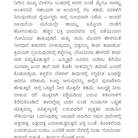
ನೀರಿನ ಮುಖ್ಯ ಬೀಳಿಗೂ ಬುಡದಲ್ಲಿ ಅದರ ಬಂಡೆ ಮೈಗೂ ಸಾಕಷ್ಟು
ಅಂತರವಿದೆ. ಸಹಜವಾಗಿ ಆ ಅಂಚಿನಲ್ಲಿ ನೆಲ ಕಡಿಮೆ ಸವಕಳಿಗೆ
ಸಿಗುವುದರಿಂದ ಧೈರ್ಯಸ್ಥರು ಅಲ್ಲಿ ಸುಲಭವಾಗಿ ನಡೆದು – ಅಂದರೆ
ಜಲಧಾರೆಯ ಮರೆಯಲ್ಲೇ ಹಾಯ್ದು, ಇನ್ನೊಂದು ದಂಡೆಗೆ
ಹೋಗಬಹುದು. ಹೆಚ್ಚಿನ ಭಕ್ತಿ ಭಾವದವರು ಇಲ್ಲಿ ನಡೆಯುವಾಗ
‘ಗೋವಿಂದಾ’ ಹಾಕುವುದಿದೆ. ಮತ್ತು ನಾನು ಮೊದಲೇ ಹೇಳಿದಂತೆ
ನೀರಧಾರೆ ತಡವರಿಸಿ ಬೀಳುವುದನ್ನು ‘ಭಕ್ತನನ್ನು ತೀರ್ಥ ಕಾಪಾಡುವ’
ಕ್ರಮವಾಗಿ ಗ್ರಹಿಸುವುದರಲ್ಲಿ ತಪ್ಪೇನಿಲ್ಲ. (ಗೋವಿಂದಾ ಹೇಳಿದರೆ ತೀರ್ಥ
ದಾರಿ ಬಿಟ್ಟುಕೊಡುತ್ತದೆ – ಎನ್ನುತ್ತದೆ ಜನಪದ. ಬಾಗಿಲು ತೆರೆಯೇ
ಸೂಸಮ್ಮಾ ಎಂದ ಹಾಗೆ ದಾರಿ ಕೊಡೇ ಸೀತಮ್ಮಾ?) ತಮಾಷೆ ಎಂದರೆ
ಕೊಡಚಾದ್ರಿಯ ತಪ್ಪಲಿನ ಬೆಳಕಲ್ ತೀರ್ಧದಲ್ಲಿ ಸನ್ನಿವೇಶ ಇಂಥದ್ದೇ
ಆದರೂ ಪರಿಣಾಮ ಉಲ್ಟಾ ಆಗುವುದನ್ನು ಅಲ್ಲಿನ ಪುರಾಣಿಕರು
ಹೇಳುತ್ತಾರೆ. ಅಲ್ಲಿ ಒಟ್ಟಾರೆ ನೀರ ಮೊತ್ತವೇ ಕಡಿಮೆ, ಸಾಲದ್ದಕ್ಕೆ ನೀರು
ಬೀಳುವ ದರೆ ಮುಕ್ತವಾಗಿ ಪಶ್ಚಿಮದಿಂದ ಬರುವ ಕಡಲಗಾಳಿಗೆ
ತೆರೆದುಕೊಂಡಿದೆ. ತಳದಲ್ಲೆಲ್ಲಾ ಭಾರೀ ಬಂಡೆ ಗುಂಡುಗಳ ಒಟ್ಟಣೆ
ಮಾತ್ರವಿದ್ದು, ಪವಿತ್ರಸ್ನಾನಕ್ಕೆ ಬರುವವರಿಗೆ ಪ್ರಾಕೃತಿಕ ಮಡುವಿನ
ಸೌಕರ್ಯವೂ ಒದಗುವುದಿಲ್ಲ. ಜಲಧಾರೆ ಚದುರಿದ ಸಪುರ ಧಾರೆಗಳಲ್ಲಿ
ಅತ್ತಿಂದಿತ್ತ, ಇತ್ತಿಂದತ್ತ ಎರಚಾಡುತ್ತಿರುತ್ತದೆ. ಭಕ್ತ ಬಂಡೆ, ಕೊರಕಲೆಂದು
ಬಸವಳಿಯುವ ಬದಲು, ಒಂದೆಡೆ ಅದರ ನೆರಳಲ್ಲಿ ನಿಂತು ‘ಗೋವಿಂದಾ’
ಹಾಕಿದರೆ ಸಾಕಂತೆ – ‘ತೀರ್ಥ’ದ ಪ್ರೋಕ್ಷಣೆ ಖಾತ್ರಿ!