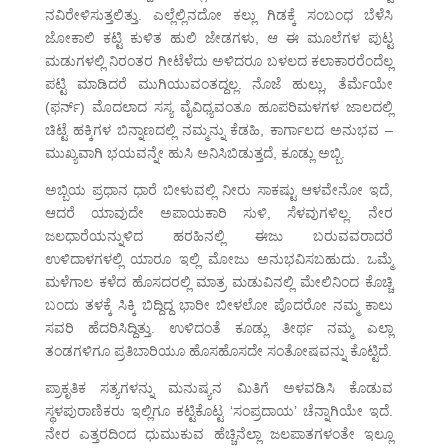
ನವಿರೇಳಿಸುತ್ತಲಿತ್ತು. ಎಲ್ಲೆಲ್ಲಿನದೋ ಕಲ್ಲು ಗಿಡಕ್ಕೆ ಸಂಬಂಧ ಬೆಳೆಸಿ
ಜೋಕಾಲಿ ಕಟ್ಟಿ ಕುಳಿತ ಹುಲಿ ಜೇಡಗಳು, ಆ ಈ ಮೂಲೆಗಳ ಪುಟ್ಟ
ಮಡುಗಳಲ್ಲಿ ನಿರಂತರ ಗೀಟೆಳೆದು ಅಳಿದರೂ ಬಳಲದ ಕಲಾಕಾರರೆಂದೆಲ್ಲ
ಪಟ್ಟಿ ಮಾಡಿದರೆ ಮುಗಿಯುವಂತದ್ದಲ್ಲ. ನೊಜೆ ಹುಲ್ಲು, ತೆರ್ಮೆಯೇ
(ಫರ್ನ್) ಮೊದಲಾದ ಸಸ್ಯ ವೈವಿಧ್ಯವಂತೂ ಹೂಪರಿಮಳಗಳ ಜಾಲದಲ್ಲಿ
ಚಿಟ್ಟೆ ಹಕ್ಕಿಗಳ ಬಿನ್ನಾಣದಲ್ಲಿ ನಮ್ಮನ್ನು ಕೆಡಹಿ, ಕಾರ್ಗಾಲದ ಅನುಭವ –
ಮುಖ್ಯವಾಗಿ ಭಯವನ್ನೇ ಹುಸಿ ಅನಿಸಿಬಿಡುತ್ತದೆ, ಕೂಡ್ಲು ಅಬ್ಬಿ.
ಅಬ್ಬಿಯ ಪ್ರಧಾನ ಧಾರೆ ಬೀಳುವಲ್ಲಿ ನೀರು ಸಾಕಷ್ಟು ಆಳವೇನೋ ಇದೆ,
ಆದರೆ ಯಾವುದೇ ಅಪಾಯಕಾರಿ ಸುಳಿ, ಸೆಳವುಗಳಿಲ್ಲ. ನೇರ
ಜಲಧಾರೆಯನ್ನುಳಿದ ಹರಹಿನಲ್ಲಿ ಈಜು ಬರುವವರಾದರೆ
ಉಳಿದಾಳಗಳಲ್ಲಿ ಯಾರೂ ಇಲ್ಲಿ ಮೋಜು ಅನುಭವಿಸಬಹುದು. ಒಮ್ಮೆ
ಮಳೆಗಾಲ ಕಳೆದ ಹೊಸದರಲ್ಲಿ ಮಾತ್ರ ಮಡುವಿನಲ್ಲಿ ಮೇಲಿನಿಂದ ಕೊಚ್ಚಿ
ಬಂದು ತಳಕ್ಕೆ ಸಿಕ್ಕಿ ಬಿದ್ದಿದ್ದ ಭಾರೀ ಬೀಳಲೋ ಪೊದರೋ ನಮ್ಮ ಕಾಲು
ಸವರಿ ಹೆದರಿಸಿದ್ದಿತ್ತು. ಉಳಿದಂತೆ ಕೂಡ್ಲು ತೀರ್ಥ ನಮ್ಮ ಎಲ್ಲಾ
ತಂಡಗಳಿಗೂ ಪ್ರತಿಬಾರಿಯೂ ಹೊಸಹೊಸದೇ ಸಂತೋಷವನ್ನು ಕೊಟ್ಟಿದೆ.
ಪ್ರಾಕೃತಿಕ ಸತ್ಯಗಳನ್ನು ಮನುಷ್ಯನ ಮಿತಿಗೆ ಅಳವಡಿಸಿ ಕೊಡುವ
ಸ್ಥಳಪುರಾಣಿಕರು ಇಲ್ಲಿಗೂ ಕಟ್ಟಿಕೊಟ್ಟ ‘ಸಂಪ್ರದಾಯ’ ಚೆನ್ನಾಗಿಯೇ ಇದೆ.
ನೇರ ಎತ್ತರದಿಂದ ಧುಮುಕುವ ಹೆಚ್ಚಿನೆಲ್ಲಾ ಜಲಪಾತಗಳಂತೇ ಇಲ್ಲೂ