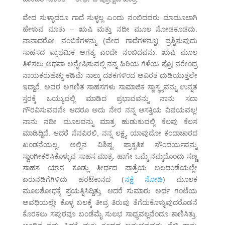
ವೇದ ಸುಳ್ಳಾದರೂ ಗಾದೆ ಸುಳ್ಳಲ್ಲ ಎಂದು ನಂಬಿದವರು ಮಾಮೂಲಾಗಿ
ಹೇಳುವ ಮಾತು – ಋಷಿ ಮತ್ತು ನದೀ ಮೂಲ ನೋಡಕೂಡದು.
ನಾನಾದರೋ ನಂಬಿಕೆಗಳನ್ನು (ವೇದ ಗಾದೆಗಳನ್ನೂ) ಪ್ರಶ್ನಿಸುವುದು
ಸಾಹಸದ ಪ್ರಾಥಮಿಕ ಅಗತ್ಯ ಎಂದೇ ನಂಬಿದವನು. ಋಷಿ ಮೂಲ
ತಿಳಿಸಲು ಅಥವಾ ಅನ್ವೇಷಿಸುವಲ್ಲಿ ನನ್ನ ಹಿರಿಯ ಗೆಳೆಯ ಪ್ರೊ| ನರೇಂದ್ರ
ನಾಯಕರುಹೆಚ್ಚು ಕಡಿಮೆ ನಾಲ್ಕು ದಶಕಗಳಿಂದ ಅವಿರತ ದುಡಿಯುತ್ತಲೇ
ಇದ್ದಾರೆ. ಅವರ ಅಗಣಿತ ಸಾಹಸಗಳು ಸಾಮಾಜಿಕ ಸ್ವಾಸ್ಥ್ಯವನ್ನು ಉನ್ನತ
ಸ್ತರಕ್ಕೆ ಒಯ್ಯುವಲ್ಲಿ ಮಾಡಿದ ಪ್ರಭಾವವನ್ನು ನಾನು ಸದಾ
ಗೌರವಿಸುವವನೇ ಆದರೂ ಅದು ನೇರ ನನ್ನ ಆಸಕ್ತಿಯ ವಿಷಯವಲ್ಲ!
ನಾನು ನದೀ ಮೂಲವನ್ನು ಮಾತ್ರ ಹುಡುಕುವಲ್ಲಿ ಕೆಲವು ಕೆಲಸ
ಮಾಡಿದ್ದಿದೆ. ಆದರೆ ನೆನಪಿರಲಿ, ನನ್ನ ಲಕ್ಷ್ಯ ಯಾವುದೋ ಕಂದಾಚಾರದ
ಖಂಡನೆಯಲ್ಲ, ಅಲ್ಲಿನ ವಿಶಿಷ್ಟ ಪ್ರಾಕೃತಿಕ ಸೌಂದರ್ಯವನ್ನು
ಸ್ವಾಂಗೀಕರಿಸಿಕೊಳ್ಳುವ ಸಾಹಸ ಮಾತ್ರ. ಹಾಗೇ ಒಮ್ಮೆ ನಮ್ಮದೊಂದು ಸಣ್ಣ
ಸಾಹಸ ಯಾನ ಕೂಡ್ಲು ತೀರ್ಥದ ಪಾತ್ರೆಯ ಬಲದಂಡೆಯಲ್ಲೇ
ಏರುನಡಿಗೆಗಿಳಿದು ಹರಟೆಕಾನದ (
ನಕ್ಷೆ ನೋಡಿ
) ಮೂಲಕ
ಮೂಲಶೋಧಕ್ಕೆ ಪ್ರಯತ್ನಿಸಿದ್ದಿತ್ತು. ಆದರೆ ಸುಮಾರು ಅರ್ಧ ಗಂಟೆಯ
ಅವಧಿಯಲ್ಲೇ ಕೊಳ್ಳ ಬಲಕ್ಕೆ ತೀವ್ರ ತಿರುವು ತೆಗೆದುಕೊಳ್ಳುವುದರೊಡನೆ
ಕೊರಕಲು ಸಪುರವೂ ಬಂಡೆಮೈ ಸುಲಭ ಸಾಧ್ಯವಲ್ಲವೆಂದೂ ಕಾಣಿಸಿತ್ತು.