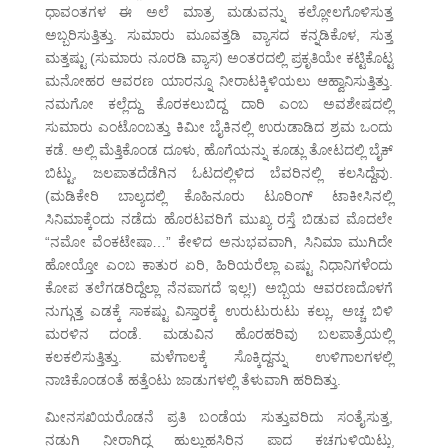
ಧಾವಂತಗಳ ಈ ಅಲೆ ಮಾತ್ರ ಮಡುವನ್ನು ಕಲ್ಲೋಲಗೊಳಿಸುತ್ತ
ಅಬ್ಬರಿಸುತ್ತಿತ್ತು. ಸುಮಾರು ಮೂವತ್ತಡಿ ವ್ಯಾಸದ ಕನ್ನಡಿಕೊಳ, ಸುತ್ತ
ಮತ್ತಷ್ಟು (ಸುಮಾರು ನೂರಡಿ ವ್ಯಾಸ) ಅಂತರದಲ್ಲಿ ಪ್ರಕೃತಿಯೇ ಕಟ್ಟಿಕೊಟ್ಟ
ಮನೋಹರ ಆವರಣ ಯಾರನ್ನೂ ನೀರಾಟಕ್ಕಿಳಿಯಲು ಆಹ್ವಾನಿಸುತ್ತಿತ್ತು.
ನಮಗೋ ಕಲ್ಲೆದ್ದು ಕೊರಕಲುಬಿದ್ದ ದಾರಿ ಎಂಬ ಅವಶೇಷದಲ್ಲಿ
ಸುಮಾರು ಎಂಟೊಂಬತ್ತು ಕಿಮೀ ಬೈಕಿನಲ್ಲಿ ಉರುಡಾಡಿದ ಶ್ರಮ ಒಂದು
ಕಡೆ. ಅಲ್ಲಿ ಮೆತ್ತಿಕೊಂಡ ದೂಳು, ಹೊಗೆಯನ್ನು ಕೂಡ್ಲು ತೋಟದಲ್ಲಿ ಬೈಕ್
ಬಿಟ್ಟು, ಜಲಪಾತದೆಡೆಗಿನ ಓಟದಲ್ಲಿಳಿದ ಬೆವರಿನಲ್ಲಿ ಕಲಸಿದ್ದೆವು.
(ಮಡಿಕೇರಿ ಬಾಲ್ಯದಲ್ಲಿ ಕೊಹಿನೂರು ಟೂರಿಂಗ್ ಟಾಕೀಸಿನಲ್ಲಿ
ಸಿನಿಮಾಕ್ಕೆಂದು ನಡೆದು ಹೊರಟವರಿಗೆ ಮುಖ್ಯ ರಸ್ತೆ ಬಿಡುವ ಮೊದಲೇ
“ನಮೋ ವೆಂಕಟೇಷಾ…” ಕೇಳಿದ ಅನುಭವವಾಗಿ, ಸಿನಿಮಾ ಮುಗಿದೇ
ಹೋಯ್ತೋ ಎಂಬ ಕಾತುರ ಏರಿ, ಹಿರಿಯರೆಲ್ಲಾ ಎಷ್ಟು ನಿಧಾನಿಗಳೆಂದು
ಕೋಪ ತಲೆಗಡರಿದ್ದೆಲ್ಲಾ ನೆನಪಾಗದೆ ಇಲ್ಲ!) ಅಬ್ಬಿಯ ಆವರಣದೊಳಗೆ
ನುಗ್ಗುತ್ತ ಎಡಕ್ಕೆ ಸಾಕಷ್ಟು ವಿಸ್ತಾರಕ್ಕೆ ಉರುಟುರುಟು ಕಲ್ಲು, ಅಚ್ಚ ಬಿಳಿ
ಮರಳಿನ ದಂಡೆ. ಮಡುವಿನ ಹೊರಹರಿವು ಬಲಪಾತ್ರೆಯಲ್ಲಿ
ಕಲಕಲಿಸುತ್ತಿತ್ತು. ಮಳೆಗಾಲಕ್ಕೆ ಸೊಕ್ಕಿದ್ದನ್ನು ಉಳಿಗಾಲಗಳಲ್ಲಿ
ನಾಚಿಕೊಂಡಂತೆ ಹತ್ತೆಂಟು ಜಾಡುಗಳಲ್ಲಿ ತೆಳುವಾಗಿ ಹರಿದಿತ್ತು.
ಮೀನಸಖಿಯರೊಡನೆ ಪ್ರತಿ ಬಂಡೆಯ ಸುತ್ತುವರಿದು ಸಂತೈಸುತ್ತ,
ನಡುಗಿ ನೀರಾಗಿದ್ದ ಹುಲ್ಲುಹಸಿರಿನ ಪಾದ ಕಚಗುಳಿಯಿಟ್ಟು