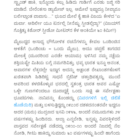
ಸ್ಟ್ಯಾಂಡ್ ಹಾಕಿ, ಇನ್ನೊಂದು ಕಲ್ಲು ಹಿಡಿದು ಗಾರ್ಡಿಗೆ ಎರಡು ಜಜ್ಜಿ ಸರಿ
ಮಾಡಿದೆ. ಬೇರೆಂತಸಾ ಡ್ಯಾಮೇಜ್ ಇಲ್ಲ. ಆಮೇಲೆ ಇಷ್ಟಾದ್ರೂ ನೀವ್ಯಾರೂ
ಬರ್ಲಿಲ್ಲಾಂತ ವಾಪಾಸು…” ಭುಜದ ಮೇಲೆ ಕೈ ಹಾಕಿ ವಿಜಯ ಕೇಳಿದ “ಏ
ಮರ್ಲಾ. ಅದಿರ್ಲೀ ಯೂ ಟರ್ನಲ್ಲಿ ನೀನೆಷ್ಟು ಸ್ಪೀಡಲ್ಲಿದ್ಯಾ?” (ವಿಜಯ್‌ಗೆ
ಗೊತ್ತಿತ್ತು ಕಿಶೋರ್ ಸ್ಪೀಡೋ ಮೀಟರ್‌ನ ಕೆಳ ಅಂಕಿಯೇ ೬೦ ಕಿಮೀ!!)
ಮೈಲುದ್ದದ ಅಸಾಧ್ಯ ಭೌಗೋಳಿಕ ರಚನೆಗಳನ್ನು ಕೇವಲ ಒಂದಿಂಚಿನ
ಅಳತೆಗೆ (ಒಂದಿಂಚು = ಒಂದು ಮೈಲು), ಅದೂ ಚಪ್ಪಟೆ ಕಾಗದದ
ಮೇಲಕ್ಕೆ (ಮೂರರಿಂದ ಎರಡೇ ಆಯಾಮ) ಇಳಿಸಿದ ನಮ್ಮ ನಕ್ಷೆಯ
ಶಕ್ತಿಯಷ್ಟೇ ಮಿತಿಯ ಬಗ್ಗೆ ನಮಗರಿವಿತ್ತು. ಭವ್ಯ ಭಾರತ ಇನ್ನೂ ಅನಂತ,
ಅಪಾರಗಳ ಲೆಕ್ಕದಲ್ಲೇ ಇದ್ದಾಗ ಅದನ್ನು ಅಕ್ಷಾಂಶ ರೇಖಾಂಶಗಳೊಳಗೆ
ಖಚಿತವಾಗಿ ಹಿಡಿದಿಟ್ಟ ಸಾಧನೆ ಬ್ರಿಟಿಷ್ ಚಕ್ರಾಧಿಪತ್ಯದ್ದು. ಮುಂದೆ
ಅವರಿಂದ ಕಳಚಿಕೊಳ್ಳುವ ಭರದಲ್ಲಿ ಸ್ವತಂತ್ರ ಭಾರತ ಅವರ ಎಷ್ಟೋ
ಒಳ್ಳೇ ಗುಣಗಳಿಂದಲೂ ದೂರಾದ್ದಕ್ಕೆ ಒಂದು ಸಾಕ್ಷಿ ಈ ಸರ್ವೇಕ್ಷಣಾ
ಭೂಪಟಗಳು. ನಾನಿವನ್ನು ಕೊಂಡದ್ದು (
ವಿವರಗಳಿಗೆ ಇಲ್ಲಿ ಚಿಟಿಕೆ
ಹೊಡೆಯಿರಿ
) ಮತ್ತು ಬಳಸುತ್ತಿದ್ದದ್ದು ೧೯೭೦ರ ದಶಕದನಂತರವೇ ಇದ್ದರೂ
ಅದರ (ಮರು) ಮುದ್ರಣದ ಇಸವಿ ೧೯೪೬, ಅಂದರೆ ನಮೂದುಗಳು ೨೪
ವರ್ಷಗಳಷ್ಟು ಹಿಂದಿನದು. ಅಬ್ಬಾ ಎನ್ನಬೇಡಿ, ಇನ್ನಷ್ಟು ವಿವರಕ್ಕಿಳಿದರೆ
ವಾಸ್ತವದ ಸರ್ವೇಕ್ಷಣೆ ನಡೆದದ್ದು ೧೯೧೦-೧೧ ಅಂದರೆ ನಿಜದಲ್ಲಿ ನೆಲ
ನೋಡಿ, ಗೀಟು ಹಾಕಿದ್ದು ಸುಮಾರು ೬೦ ವರ್ಷಗಳಷ್ಟು ಹಿಂದೆ! ಹಾಗೆಂದು