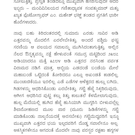
ಸೋಲುತ್ತಿತ್ತು. ಪ್ರಸ್ತುತ ತಂಡದಲ್ಲೂ ಮುಖ್ಯವಾಗಿ ಹೆಸರಿಸುವುದೇ ಆದರೆ
ಇಬ್ಬರು – ಮಂವಿವಿನಿಲಯದ ಗಣಿತಾಧ್ಯಾಪಕ ಸಂಪತ್ಕುಮಾರ್ ಮತ್ತು
ಖ್ಯಾತ ಫೊಟೋಗ್ರಾಫರ್ ಎಂ. ಮಹೇಶ್ ಭಟ್ಟ್ ತಂಡದ ಪ್ರಗತಿಗೆ ಭಾರೀ
ಹೊರೆಗಳಾದರು.
ನಾವು ಬಹು ಕಿರಿದಂತರದಲ್ಲಿ ಸುಮಾರು ಎರಡು ಸಾವಿರ ಅಡಿ
ಎತ್ತರವನ್ನು ಮೊದಲಿಗೆ ಏರಲೇಬೇಕಿತ್ತು. ಅಂದರೆ ಪಶ್ಚಿಮ ಘಟ್ಟ
ಸರಣಿಯ ಆ ವಲಯದ ಸವಾಲನ್ನು ಮುಗಿಸಿದಂತಾಗುತ್ತಿತ್ತು. ಅಲ್ಲಿನ
ನೆಲದ ಔನ್ನತ್ಯವನ್ನು ನಕ್ಷೆ ಹೇಳುವಂತೆ ಸಮುದ್ರ ಮಟ್ಟದಿಂದ ೨೩೮೭
ಅಡಿಯಾದರೂ ಮತ್ತೆ ೩೭೮೪ ಅಡಿ ಎತ್ತರದ ನರಸಿಂಹ ಪರ್ವತ
ವಿರಾಮದ ನಡಿಗೆ ಮಾತ್ರ. ಅಬ್ಬಿಯ ಎಡದಂಡೆ ಬಂಡೆಯ ಮೇಲೆ
ಮಹಾಬಂಡೆ ಒಟ್ಟಿದಂತೆ ತೋರಿದರೂ ಎಲ್ಲೂ ಅಖಂಡತೆ ಕಾಡಲಿಲ್ಲ,
ಮುಂಚಾಚಿಕೆಯೂ ಇರಲಿಲ್ಲ. ಎಡೆ ಎಡೆಗಳ ಆಳೆತ್ತರದ ಹುಲ್ಲು ಬಗಿದು,
ಗಿಡಗಳನ್ನು ಆಧರಿಸಿಕೊಂಡು ಏರಬೇಕಿತ್ತು. ಗಟ್ಟಿ ಹೆಜ್ಜೆ ಸಿಕ್ಕದಿರುವುದು,
ಆಗೀಗ ಆಧರಿಸಿದ ಪುಟ್ಟ ಕಲ್ಲು ಕಿತ್ತು ಕಾಲುತಲೆ ಕೆಳಮೇಲಾಗುವುದು,
ಹುಲ್ಲ ಮೆದೆಯಲ್ಲಿ ಹುಗಿದ ಹೆಜ್ಜೆ ಹುಸಿಯಾಗಿ ಮುಗ್ಗರಿಸಿ ಬೀಳುವಲ್ಲೆಲ್ಲ
ಶಿಲಾರೋಹಣದ ಮೂಲ ಪಾಠ (ಮೂರು ಹಿಡಿಕೆಗಳನ್ನು ಗಟ್ಟಿ
ಮಾಡಿಕೊಂಡು ನಾಲ್ಕನೆಯದಕ್ಕೆ ಅರಸಬೇಕು) ಗಟ್ಟಿಯಿದ್ದವರಿಗೆ ಇನ್ನೂ
ಮುಖ್ಯವಾಗಿ ಎತ್ತರದ ಭಯ ಇಲ್ಲದವರಿಗೆ ದೊಡ್ಡ ಸವಾಲೇನೂ ಅಲ್ಲ.
ಆಕಸ್ಮಿಕಗಳೇನೂ ಆಗದಂತೆ ಮೊದಲೇ ನಾವು ಪರಸ್ಪರ ರಕ್ಷಣಾ ಹಗ್ಗಗಳ