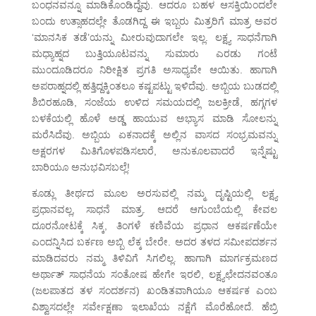
ಬಂಧನವನ್ನೂ ಮಾಡಿಕೊಂಡಿದ್ದೆವು. ಆದರೂ ಬಹಳ ಆಸಕ್ತಿಯಿಂದಲೇ
ಬಂದು ಉತ್ಸಾಹದಲ್ಲೇ ತೊಡಗಿದ್ದ ಈ ಇಬ್ಬರು ಮಿತ್ರರಿಗೆ ಮಾತ್ರ ಅವರ
‘ಮಾನಸಿಕ ತಡೆ’ಯನ್ನು ಮೀರುವುದಾಗಲೇ ಇಲ್ಲ. ಲಕ್ಷ್ಯ ಸಾಧನೆಗಾಗಿ
ಮಧ್ಯಾಹ್ನದ ಬುತ್ತಿಯೂಟವನ್ನು ಸುಮಾರು ಎರಡು ಗಂಟೆ
ಮುಂದೂಡಿದರೂ ನಿರೀಕ್ಷಿತ ಪ್ರಗತಿ ಅಸಾಧ್ಯವೇ ಆಯಿತು. ಹಾಗಾಗಿ
ಅಪರಾಹ್ನದಲ್ಲಿ ಹತ್ತಿದ್ದಕ್ಕಿಂತಲೂ ಕಷ್ಟಪಟ್ಟು ಇಳಿದೆವು. ಅಬ್ಬಿಯ ಬುಡದಲ್ಲಿ
ಶಿಬಿರಹೂಡಿ, ಸಂಜೆಯ ಉಳಿದ ಸಮಯದಲ್ಲಿ ಜಲಕ್ರೀಡೆ, ಹಗ್ಗಗಳ
ಬಳಕೆಯಲ್ಲಿ ಹೊಳೆ ಅಡ್ಡ ಹಾಯುವ ಅಭ್ಯಾಸ ಮಾಡಿ ಸೋಲನ್ನು
ಮರೆಸಿದೆವು. ಅಬ್ಬಿಯ ಏಕನಾದಕ್ಕೆ ಅಲ್ಲಿನ ವಾಸದ ಸಂಭ್ರಮವನ್ನು
ಅಕ್ಷರಗಳ ಮಿತಿಗೊಳಪಡಿಸಲಾರೆ, ಅನುಕೂಲವಾದರೆ ಇನ್ನೆಷ್ಟು
ಬಾರಿಯೂ ಅನುಭವಿಸಬಲ್ಲೆ!
ಕೂಡ್ಲು ತೀರ್ಥದ ಮೂಲ ಅರಸುವಲ್ಲಿ ನಮ್ಮ ದೃಷ್ಟಿಯಲ್ಲಿ ಲಕ್ಷ್ಯ
ಪ್ರಧಾನವಲ್ಲ, ಸಾಧನೆ ಮಾತ್ರ. ಆದರೆ ಆಗುಂಬೆಯಲ್ಲಿ ಕೇವಲ
ದೂರನೋಟಕ್ಕೆ ಸಿಕ್ಕ, ತಿಂಗಳೆ ಕಣಿವೆಯ ಪ್ರಧಾನ ಆಕರ್ಷಣೆಯೇ
ಎಂದನ್ನಿಸಿದ ಬರ್ಕಣ ಅಬ್ಬಿ ಲೆಕ್ಕ ಬೇರೇ. ಅದರ ತಳದ ಸಮೀಪದರ್ಶನ
ಮಾಡಿದವರು ನಮ್ಮ ತಿಳಿವಿಗೆ ಸಿಗಲಿಲ್ಲ. ಹಾಗಾಗಿ ಮಾರ್ಗಕ್ರಮಣದ
ಅರ್ಥಾತ್ ಸಾಧನೆಯ ಸಂತೋಷ ಹೇಗೇ ಇರಲಿ, ಲಕ್ಷ್ಯಛೇದನವಂತೂ
(ಜಲಪಾತದ ತಳ ಸಂದರ್ಶನ) ಖಂಡಿತವಾಗಿಯೂ ಆಕರ್ಷಕ ಎಂಬ
ವಿಶ್ವಾಸದಲ್ಲೇ ಸರ್ವೇಕ್ಷಣಾ ಇಲಾಖೆಯ ನಕ್ಷೆಗೆ ಮೊರೆಹೋದೆ. ಹೆಬ್ರಿ