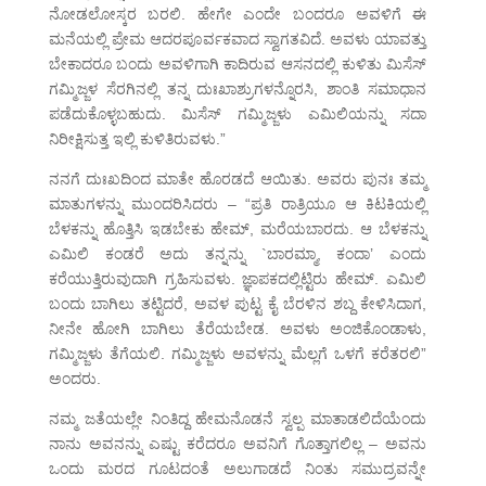
ನೋಡಲೋಸ್ಕರ ಬರಲಿ. ಹೇಗೇ ಎಂದೇ ಬಂದರೂ ಅವಳಿಗೆ ಈ
ಮನೆಯಲ್ಲಿ ಪ್ರೇಮ ಆದರಪೂರ್ವಕವಾದ ಸ್ವಾಗತವಿದೆ. ಅವಳು ಯಾವತ್ತು
ಬೇಕಾದರೂ ಬಂದು ಅವಳಿಗಾಗಿ ಕಾದಿರುವ ಆಸನದಲ್ಲಿ ಕುಳಿತು ಮಿಸೆಸ್
ಗಮ್ಮಿಜ್ಜಳ ಸೆರಗಿನಲ್ಲಿ ತನ್ನ ದುಃಖಾಶ್ರುಗಳನ್ನೊರಸಿ, ಶಾಂತಿ ಸಮಾಧಾನ
ಪಡೆದುಕೊಳ್ಳಬಹುದು. ಮಿಸೆಸ್ ಗಮ್ಮಿಜ್ಜಳು ಎಮಿಲಿಯನ್ನು ಸದಾ
ನಿರೀಕ್ಷಿಸುತ್ತ ಇಲ್ಲಿ ಕುಳಿತಿರುವಳು.”
ನನಗೆ ದುಃಖದಿಂದ ಮಾತೇ ಹೊರಡದೆ ಆಯಿತು. ಅವರು ಪುನಃ ತಮ್ಮ
ಮಾತುಗಳನ್ನು ಮುಂದರಿಸಿದರು – “ಪ್ರತಿ ರಾತ್ರಿಯೂ ಆ ಕಿಟಕಿಯಲ್ಲಿ
ಬೆಳಕನ್ನು ಹೊತ್ತಿಸಿ ಇಡಬೇಕು ಹೇಮ್, ಮರೆಯಬಾರದು. ಆ ಬೆಳಕನ್ನು
ಎಮಿಲಿ ಕಂಡರೆ ಅದು ತನ್ನನ್ನು `ಬಾರಮ್ಮಾ, ಕಂದಾ’ ಎಂದು
ಕರೆಯುತ್ತಿರುವುದಾಗಿ ಗ್ರಹಿಸುವಳು. ಜ್ಞಾಪಕದಲ್ಲಿಟ್ಟಿರು ಹೇಮ್. ಎಮಿಲಿ
ಬಂದು ಬಾಗಿಲು ತಟ್ಟಿದರೆ, ಅವಳ ಪುಟ್ಟ ಕೈ ಬೆರಳಿನ ಶಬ್ದ ಕೇಳಿಸಿದಾಗ,
ನೀನೇ ಹೋಗಿ ಬಾಗಿಲು ತೆರೆಯಬೇಡ. ಅವಳು ಅಂಜಿಕೊಂಡಾಳು,
ಗಮ್ಮಿಜ್ಜಳು ತೆಗೆಯಲಿ. ಗಮ್ಮಿಜ್ಜಳು ಅವಳನ್ನು ಮೆಲ್ಲಗೆ ಒಳಗೆ ಕರೆತರಲಿ”
ಅಂದರು.
ನಮ್ಮ ಜತೆಯಲ್ಲೇ ನಿಂತಿದ್ದ ಹೇಮನೊಡನೆ ಸ್ವಲ್ಪ ಮಾತಾಡಲಿದೆಯೆಂದು
ನಾನು ಅವನನ್ನು ಎಷ್ಟು ಕರೆದರೂ ಅವನಿಗೆ ಗೊತ್ತಾಗಲಿಲ್ಲ – ಅವನು
ಒಂದು ಮರದ ಗೂಟದಂತೆ ಅಲುಗಾಡದೆ ನಿಂತು ಸಮುದ್ರವನ್ನೇ