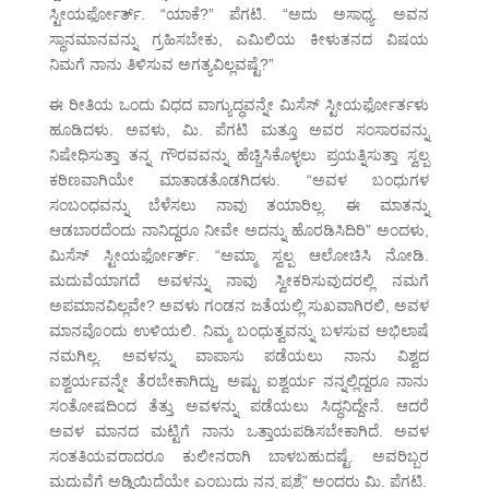
ಸ್ಟೀಯರ್ಫೋರ್ತ್. “ಯಾಕೆ?” ಪೆಗಟಿ. “ಅದು ಅಸಾಧ್ಯ. ಅವನ
ಸ್ಥಾನಮಾನವನ್ನು ಗ್ರಹಿಸಬೇಕು, ಎಮಿಲಿಯ ಕೀಳುತನದ ವಿಷಯ
ನಿಮಗೆ ನಾನು ತಿಳಿಸುವ ಅಗತ್ಯವಿಲ್ಲವಷ್ಟೆ?”
ಈ ರೀತಿಯ ಒಂದು ವಿಧದ ವಾಗ್ಯುದ್ಧವನ್ನೇ ಮಿಸೆಸ್ ಸ್ಟೀಯರ್ಫೋರ್ತಳು
ಹೂಡಿದಳು. ಅವಳು, ಮಿ. ಪೆಗಟಿ ಮತ್ತೂ ಅವರ ಸಂಸಾರವನ್ನು
ನಿಷೇಧಿಸುತ್ತಾ ತನ್ನ ಗೌರವವನ್ನು ಹೆಚ್ಚಿಸಿಕೊಳ್ಳಲು ಪ್ರಯತ್ನಿಸುತ್ತಾ ಸ್ವಲ್ಪ
ಕಠಿಣವಾಗಿಯೇ ಮಾತಾಡತೊಡಗಿದಳು. “ಅವಳ ಬಂಧುಗಳ
ಸಂಬಂಧವನ್ನು ಬೆಳೆಸಲು ನಾವು ತಯಾರಿಲ್ಲ. ಈ ಮಾತನ್ನು
ಆಡಬಾರದೆಂದು ನಾನಿದ್ದರೂ ನೀವೇ ಅದನ್ನು ಹೊರಡಿಸಿದಿರಿ” ಅಂದಳು,
ಮಿಸೆಸ್ ಸ್ಟೀಯರ್ಫೋರ್ತ್. “ಅಮ್ಮಾ ಸ್ವಲ್ಪ ಆಲೋಚಿಸಿ ನೋಡಿ.
ಮದುವೆಯಾಗದೆ ಅವಳನ್ನು ನಾವು ಸ್ವೀಕರಿಸುವುದರಲ್ಲಿ ನಮಗೆ
ಅಪಮಾನವಿಲ್ಲವೇ? ಅವಳು ಗಂಡನ ಜತೆಯಲ್ಲಿ ಸುಖವಾಗಿರಲಿ, ಅವಳ
ಮಾನವೊಂದು ಉಳಿಯಲಿ. ನಿಮ್ಮ ಬಂಧುತ್ವವನ್ನು ಬಳಸುವ ಅಭಿಲಾಷೆ
ನಮಗಿಲ್ಲ. ಅವಳನ್ನು ವಾಪಾಸು ಪಡೆಯಲು ನಾನು ವಿಶ್ವದ
ಐಶ್ವರ್ಯವನ್ನೇ ತೆರಬೇಕಾಗಿದ್ದು, ಅಷ್ಟು ಐಶ್ವರ್ಯ ನನ್ನಲ್ಲಿದ್ದರೂ ನಾನು
ಸಂತೋಷದಿಂದ ತೆತ್ತು ಅವಳನ್ನು ಪಡೆಯಲು ಸಿದ್ಧನಿದ್ದೇನೆ. ಆದರೆ
ಅವಳ ಮಾನದ ಮಟ್ಟಿಗೆ ನಾನು ಒತ್ತಾಯಪಡಿಸಬೇಕಾಗಿದೆ. ಅವಳ
ಸಂತತಿಯವರಾದರೂ ಕುಲೀನರಾಗಿ ಬಾಳಬಹುದಷ್ಟೆ. ಅವರಿಬ್ಬರ
ಮದುವೆಗೆ ಅಡ್ಡಿಯಿದೆಯೇ ಎಂಬುದು ನನ್ನ ಪ್ರಶ್ನೆ” ಅಂದರು ಮಿ. ಪೆಗಟಿ.