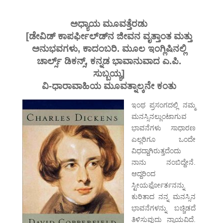
ಅಧ್ಯಾಯ ಮೂವತ್ತೆರಡು
[ಡೇವಿಡ್ ಕಾಪರ್ಫೀಲ್ಡ್‍ನ ಜೀವನ ವೃತ್ತಾಂತ ಮತ್ತು
ಅನುಭವಗಳು, ಕಾದಂಬರಿ. ಮೂಲ ಇಂಗ್ಲಿಷಿನಲ್ಲಿ
ಚಾರ್ಲ್ಸ್ ಡಿಕನ್ಸ್, ಕನ್ನಡ ಭಾವಾನುವಾದ ಎ.ಪಿ.
ಸುಬ್ಬಯ್ಯ]
ವಿ-ಧಾರಾವಾಹಿಯ ಮೂವತ್ನಾಲ್ಕನೇ ಕಂತು
ಇಂಥ ಪ್ರಸಂಗದಲ್ಲಿ ನಮ್ಮ
ಮನಸ್ಸಿನಲ್ಲುಂಟಾಗುವ
ಭಾವನೆಗಳು ಸಾಧಾರಣ
ಎಲ್ಲರಿಗೂ ಒಂದೇ
ವಿಧದ್ದಾಗಿರುತ್ತದೆಂದು
ನಾನು ನಂಬಿದ್ದೇನೆ.
ಆದ್ದರಿಂದ
ಸ್ಟೀಯರ್ಫೋರ್ತನನ್ನು
ಕುರಿತಾದ ನನ್ನ ಮನಸ್ಸಿನ
ಭಾವನೆಗಳನ್ನು ಬಚ್ಚಿಡದೆ
ತಿಳಿಸುವುದು ನ್ಯಾಯವಿದೆ.