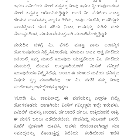
ಜನರು ಎಮಿಲಿಯ ಮೇಲೆ ತಪ್ಪನ್ನೂ ಕೆಲವು ಜನರು ಸ್ಟೀಯರ್ಫೋರ್ತನ
ಮೇಲೆ ತಪ್ಪನ್ನೂ ಆರೋಪಿಸುತ್ತಿದ್ದರು. ಆದರೆ ಮಿ. ಪೆಗಟಿಯ ಮತ್ತೂ
ಹೇಮನ ದುಃಖವನ್ನು ಎಲ್ಲರೂ ತಿಳಿದು, ತಾವೂ ದುಃಖಿಸಿ, ಅವರಿಬ್ಬರು
ಕಾಣಸಿಕ್ಕಿದಾಗ ದೂರ ಸರಿದು ನಿಂತು, ಅವರನ್ನು ಕುರಿತು ಬಹು
ಮೆದುಸ್ವರದಿಂದ, ಮರ್ಯಾದೆಯುಕ್ತವಾಗಿ ಮಾತಾಡಿಕೊಳ್ಳುತ್ತಿದ್ದರು.
ಮರುದಿನ ಬೆಳಗ್ಗೆ ಮಿ. ಪೆಗಟಿ ಮತ್ತೂ ನಾನು ಲಂಡನ್ನಿಗೆ
ಹೋಗುವುದೆಂದು ನಿಶ್ಚೈಸಿಕೊಂಡೆವು. ಹೇಮನು ಅವನ ಅತ್ತೆ ಪೆಗಟಿಯ
ಜತೆಯಲ್ಲಿ ಇನ್ನು ಮುಂದೆ ಇರುವುದು ಯುಕ್ತವೆಂದೂ ಮಿ. ಪೆಗಟಿಯ
ಮನೆಯಲ್ಲಿ ಹೇಮನ ಉಸ್ತುವಾರಿಯೊಳಗೆ ಮಿಸೆಸ್ ಗಮ್ಮಿಜ್
ಇರುವುದೆಂದೂ ನಿಶ್ಚೈಸಿದೆವು. ಅಂತೂ ಈ ದುಃಖದ ಮನೆಯ ಭವಿಷ್ಯದ
ವಿಷಯ ಸ್ವಲ್ಪ ಮಾತಾಡಿದೆವು. ಆಗ ಮಿ. ಪೆಗಟಿ ತಮ್ಮ ಕೆಲವು
ಸಲಹೆಗಳನ್ನು ಅನುಜ್ಞೆಗಳನ್ನೂ ಇತ್ತರು.
“ನೋಡಿ ಮಿ. ಕಾಪರ್ಫೀಲ್ಡ್, ಈ ಮನೆಯನ್ನು ಎಲ್ಲರೂ ಬಿಟ್ಟು
ಹೋಗಕೂಡದು. ಹಾಗಾಗಿಯೇ ಮಿಸೆಸ್ ಗಮ್ಮಿಜ್ಜಳೂ ಇಲ್ಲೇ ಇರುವಳು.
ಎಮಿಲಿಗೆ ಮನಸ್ಸು ಬಂದಾಗ, ಹಗಲಾದರೆ ಹಗಲು, ರಾತ್ರಿಯಾದರೆ ರಾತ್ರಿ,
ಈ ಮನೆಗೆ ಬರಲು ಎಡೆಯಿರಬೇಕು. ಜೀವವಿದ್ದು ಸುಖವಾಗಿ ಬರಲಿ.
ಕೊನೆಗೆ ಪ್ರೇತವಾಗಿ ದುಃಖಿಸಿ, ಅವಳು ಜೀವಂತವಾಗಿದ್ದಾಗ ಸದಾ
ಸಮುದ್ರವನ್ನು ನೋಡುತ್ತಿದ್ದ ಕಿಟಕಿಯ ಕಂಡಿಯಿಂದ ಇಣಿಕಿ