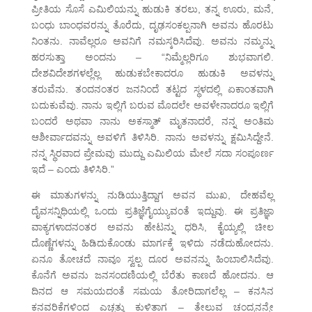
ಪ್ರೀತಿಯ ಸೊಸೆ ಎಮಿಲಿಯನ್ನು ಹುಡುಕಿ ತರಲು, ತನ್ನ ಊರು, ಮನೆ,
ಬಂಧು ಬಾಂಧವರನ್ನು ತೊರೆದು, ದೃಢಸಂಕಲ್ಪನಾಗಿ ಅವನು ಹೊರಟು
ನಿಂತನು. ನಾವೆಲ್ಲರೂ ಅವನಿಗೆ ನಮಸ್ಕರಿಸಿದೆವು. ಅವನು ನಮ್ಮನ್ನು
ಹರಸುತ್ತಾ ಅಂದನು – “ನಿಮ್ಮೆಲ್ಲರಿಗೂ ಶುಭವಾಗಲಿ.
ದೇಶವಿದೇಶಗಳಲ್ಲೆಲ್ಲ ಹುಡುಕಬೇಕಾದರೂ ಹುಡುಕಿ ಅವಳನ್ನು
ತರುವೆನು. ತಂದನಂತರ ಜನನಿಂದೆ ತಟ್ಟದ ಸ್ಥಳದಲ್ಲಿ ಏಕಾಂತವಾಗಿ
ಬದುಕುವೆವು. ನಾನು ಇಲ್ಲಿಗೆ ಬರುವ ಮೊದಲೇ ಅವಳೇನಾದರೂ ಇಲ್ಲಿಗೆ
ಬಂದರೆ ಅಥವಾ ನಾನು ಅಕಸ್ಮಾತ್ ಮೃತನಾದರೆ, ನನ್ನ ಅಂತಿಮ
ಆಶೀರ್ವಾದವನ್ನು ಅವಳಿಗೆ ತಿಳಿಸಿರಿ. ನಾನು ಅವಳನ್ನು ಕ್ಷಮಿಸಿದ್ದೇನೆ.
ನನ್ನ ಸ್ಥಿರವಾದ ಪ್ರೇಮವು ಮುದ್ದು ಎಮಿಲಿಯ ಮೇಲೆ ಸದಾ ಸಂಪೂರ್ಣ
ಇದೆ – ಎಂದು ತಿಳಿಸಿರಿ.”
ಈ ಮಾತುಗಳನ್ನು ನುಡಿಯುತ್ತಿದ್ದಾಗ ಅವನ ಮುಖ, ದೇಹವೆಲ್ಲ
ದೈವಸನ್ನಿಧಿಯಲ್ಲಿ ಒಂದು ಪ್ರತಿಜ್ಞೆಗೈಯ್ಯುವಂತೆ ಇದ್ದುವು. ಈ ಪ್ರತಿಜ್ಞಾ
ವಾಕ್ಯಗಳಾದನಂತರ ಅವನು ಹೇಟನ್ನು ಧರಿಸಿ, ಕೈಯ್ಯಲ್ಲಿ ಚೀಲ
ದೊಣ್ಣೆಗಳನ್ನು ಹಿಡಿದುಕೊಂಡು ಮಾರ್ಗಕ್ಕೆ ಇಳಿದು ನಡೆದುಹೋದನು.
ಏನೂ ತೋಚದೆ ನಾವೂ ಸ್ವಲ್ಪ ದೂರ ಅವನನ್ನು ಹಿಂಬಾಲಿಸಿದೆವು.
ಕೊನೆಗೆ ಅವನು ಜನಸಂದಣಿಯಲ್ಲಿ ಬೆರೆತು ಕಾಣದೆ ಹೋದನು. ಆ
ದಿನದ ಆ ಸಮಯದಂತೆ ಸಮಯ ತೋರಿದಾಗಲೆಲ್ಲ – ಕನಸಿನ
ಕನವರಿಕೆಗಳಿಂದ ಎಚ್ಚತ್ತು ಕುಳಿತಾಗ – ತೇಲುವ ಚಂದ್ರನನ್ನೇ