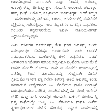
ಅಂಗವಿಲಕ್ಷಣದ ಕಾರಣವಾಗಿ ಎಲ್ಲರ ನಿಂದನೆ, ಅಪಹಾಸ್ಯ,
ಕುತಂತ್ರಗಳನ್ನು ಸಹಿಸುತ್ತಾ ಕ್ಷೌರ, ಸಂಧಾನ, ಅಲಂಕಾರ, ಚಮತ್ಕಾರ,
ಹಾಸ್ಯ, ನಟನೆ, ವಿನೋದ, ಠಕ್ಕುಗಳಿಂದ ಜೀವಿಸುತ್ತಿದ್ದಳು. ಆದರೆ ಸದ್ಗುಣ
– ದುರ್ಗುಣಗಳನ್ನು ವಿವೇಚಿಸಿ, ಅರಿತು, ಅತಿರೇಕಗಳಲ್ಲಿ ಪ್ರವೇಶಿಸದೆ
ವೃತ್ತಿಯನ್ನು ಸಾಗಿಸುತ್ತಿದ್ದಳು. ಅಂಗನ್ಯೂನತೆಗೂ ಮನಸ್ಸಿನ ನ್ಯೂನತೆಗೂ
ಸಂಬಂಧ ಕಲ್ಪಿಸಬಾರದೆಂದು ಇವಳು ದುಃಖಯುತವಾಗಿ
ವಿಜ್ಞಾಪಿಸಿಕೊಳ್ಳುತ್ತಿದ್ದಳು.
ಮಿಸ್ ಮೌಚರಳ ಮಾತುಗಳನ್ನು ಕೇಳಿ ನನಗೆ ಅವಳನ್ನು ಕುರಿತು
ಸಮಾಧಾನವೂ ಕನಿಕರವೂ ಉಂಟಾಯಿತು. ನಾನು ಅವಳಿಗೆ
ಸಮಾಧಾನಕರವಾದ ಮಾತುಗಳನ್ನು ಹೇಳಿ ಸಂತೈಸಿದೆನು. ನಮಗೆ
ಅವಳಿಂದ ಆಗಬೇಕಾದ ಸಹಾಯ ಸದ್ಯ ಏನೂ ಇಲ್ಲವೆಂದು ಅಂದ ಮೇಲೆ
ಅವಳು ಹೊರಟು ಹೋದಳು. ನಾನು ಈ ಮೊದಲೇ ಯಾರ್ಮತ್ತಿನಲ್ಲಿ
ನಡೆದಿದ್ದ ಕೆಲವು ವರ್ತಮಾನವನ್ನು ಸೂಕ್ಷ್ಮವಾಗಿ ಮಿಸೆಸ್
ಸ್ಟೀಯರ್ಫೋರ್ತಳಿಗೆ ಪತ್ರ ಬರೆದು ತಿಳಿಸಿದ್ದೆ. ಅಲ್ಲದೆ ಅವಳನ್ನು ಕಂಡು
ಮಾತಾಡುವ ಉದ್ದೇಶದಿಂದ ಮಿ. ಪೆಗಟಿಯೂ ನಾನೂ ಲಂಡನ್ನಿಗೆ
ಬರುವುದಾಗಿಯೂ ಬರೆದಿದ್ದೆ. ಮರುದಿನ ಬೆಳಗ್ಗೆ ಮಿ. ಪೆಗಟಿ, ಬಾರ್ಕಿಸ್
ಪೆಗಟಿ ಮತ್ತು ನಾನು ಲಂಡನ್ನಿಗೆ ಹೋದೆವು. ಬಾರ್ಕಿಸ್ ಪೆಗಟಿಯನ್ನು
ನನ್ನ ಮನೆಯಲ್ಲೇ ಬಿಟ್ಟು, ಮಿ. ಪೆಗಟಿಯೂ ನಾನೂ ಮಿಸೆಸ್
ಸ್ಟೀಯರ್ಫೋರ್ತಳ ಮನೆಗೆ ಹೋದೆವು. ಪ್ರಕೃತದ ಸಂದರ್ಭದಲ್ಲಿ