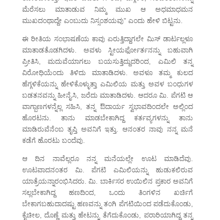
ಮೆರೆಸಲು ಮಾತಾಡುವ ನಿಮ್ಮ ಮುಖ ಆ ಅಧಮಾಧಮನ
ಮುಖದಂಥಾದ್ದೇ ಎಂಬುದು ನಿಸ್ಸಂಶಯವು” ಎಂದು ಹೇಳಿ ಬಿಟ್ಟನು.
ಈ ರೀತಿಯ ಸಂಭಾಷಣೆಯ ಕಾವು ಏರುತ್ತಿದ್ದಾಗಲೇ ಮಿಸ್ ಡಾರ್ಟಲ್ಲಳೂ
ಮಾತಾಡತೊಡಗಿದಳು. ಅವಳು ಸ್ಟೀಯರ್ಫೋರ್ತನನ್ನು ಬಹುವಾಗಿ
ಪ್ರೀತಿಸಿ, ಮದುವೆಯಾಗಲು ಬಯಸುತ್ತಿದ್ದುದರಿಂದ, ಎಮಿಲಿ ತನ್ನ
ವಿರೋಧಿಯೆಂದು ತಿಳಿದು ಮಾತಾಡಿದಳು. ಅವಳೂ ತಮ್ಮ ಕುಲದ
ಹೆಗ್ಗಳಿಕೆಯನ್ನು ಹೇಳಿಕೊಳ್ಳುತ್ತಾ ಎಮಿಲಿಯ ಮತ್ತು ಅವಳ ಬಂಧುಗಳ
ಬಡತನವನ್ನು ಹೀನೈಸಿ, ಜರೆದು ಮಾತಾಡಿದಳು. ಆದರೂ ಮಿ. ಪೆಗಟಿ ಆ
ವಾಗ್ಬಾಣಗಳನ್ನೆಲ್ಲ ಸಹಿಸಿ, ತನ್ನ ಔದಾರ್ಯ ಸ್ವಭಾವದಿಂದಲೇ ಅಲ್ಲಿಂದ
ಹೊರಟನು. ತಾನು ಮಾಡಬೇಕಾಗಿದ್ದ ಕರ್ತವ್ಯಗಳನ್ನು ತಾನು
ಮಾಡಿರುವೆನೆಂಬ ತೃಪ್ತಿ ಅವನಿಗೆ ಇತ್ತು. ಆನಂತರ ನಾವು ನನ್ನ ಮನೆ
ಕಡೆಗೆ ಹೊರಟು ಬಂದೆವು.
ಆ ದಿನ ನಾವೆಲ್ಲರೂ ನನ್ನ ಮನೆಯಲ್ಲೇ ಊಟ ಮಾಡಿದೆವು.
ಊಟವಾದನಂತರ ಮಿ. ಪೆಗಟಿ ಎಮಿಲಿಯನ್ನು ಹುಡುಕಲಿರುವ
ಯಾತ್ರೆಯನ್ನಾರಂಭಿಸಿದರು. ಮಿ. ಬಾರ್ಕಿಸರ ಉಯಿಲಿನ ಪ್ರಕಾರ ಅವನಿಗೆ
ಸಲ್ಲಬೇಕಾಗಿದ್ದ ಹಣದಿಂದ, ಒಂದು ತಿಂಗಳಿನ ಖರ್ಚಿಗೆ
ಬೇಕಾಗಬಹುದಾದಷ್ಟು ಹಣವನ್ನು ತಂಗಿ ಪೆಗಟಿಯಿಂದ ಪಡೆದುಕೊಂಡು,
ಕೈಚೀಲ, ದೊಣ್ಣೆ ಮತ್ತು ಹೇಟನ್ನು ತೆಗೆದುಕೊಂಡು, ಪರಾರಿಯಾಗಿದ್ದ ತನ್ನ