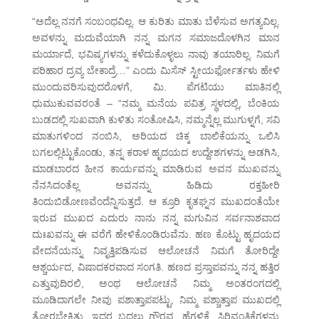
“ಅದೆಲ್ಲ ನನಗೆ ಸಂಬಂಧವಿಲ್ಲ. ಆ ಕುರಿತು ಮಾತು ಬೆಳೆಸುವ ಅಗತ್ಯವಿಲ್ಲ.
ಅವಳನ್ನು ಮದುವೆಯಾಗಿ ನನ್ನ ಮಗನ ಸಮಾಜದೊಳಗಿನ ಮಾನ
ಮರ್ಯಾದೆ, ಭವಿಷ್ಯಗಳನ್ನು ಕಳೆದುಕೊಳ್ಳಲು ನಾವು ತಯಾರಿಲ್ಲ. ನಿಮಗೆ
ಪರಿಹಾರ ದ್ರವ್ಯ ಬೇಕಾದ್ರೆ…” ಎಂದು ಮಿಸೆಸ್ ಸ್ಟೀಯರ್ಫೋರ್ತಳು ಹೇಳಿ
ಮುಂದುವರಿಸುವುದರೊಳಗೆ, ಮಿ. ಪೆಗಟಿಯು ಮಾತಿನಲ್ಲಿ
ಧುಮುಕುವವರಂತೆ – “ನಮ್ಮ ಮನೆಯ ಪವಿತ್ರ ಸ್ಥಳದಲ್ಲಿ, ಬೆಂಕಿಯ
ಬುಡದಲ್ಲಿ ಸುಖವಾಗಿ ಕುಳಿತು ಸಂತೋಷಿಸಿ, ನಮ್ಮನ್ನೆಲ್ಲ ಮುಗುಳ್ನಗೆ, ಸವಿ
ಮಾತುಗಳಿಂದ ನಂಬಿಸಿ, ಅರಿಯದ ಚಿಕ್ಕ ಬಾಲಿಕೆಯನ್ನು ಒಲಿಸಿ
ಬಗಲಲ್ಲಿಟ್ಟುಕೊಂಡು, ತನ್ನ ಕರಾಳ ಹೃದಯದ ಉದ್ದೇಶಗಳನ್ನು ಅಡಗಿಸಿ,
ಮಾಡಬಾರದ ಹೀನ ಕಾರ್ಯವನ್ನು ಮಾಡಿರುವ ಅವನ ಮುಖವನ್ನು
ನೆನಸಿದಂತೆಲ್ಲ ಅವನನ್ನು ಹಿಡಿದು ರಕ್ತಹೀರಿ
ತಿಂದುಬಿಡೋಣವೆಂದೆನ್ನಿಸುತ್ತದೆ. ಆ ಕ್ರೂರಿ ಕೃತಘ್ನನ ಮುಖದಂತೆಯೇ
ಇರುವ ಮುಖದ ಎದುರು ನಾನು ನನ್ನ ಮಗುವಿನ ಸರ್ವನಾಶವಾದ
ದುಃಖವನ್ನು ಈ ವರೆಗೆ ಹೇಳಿಕೊಂಡಿರುವೆನು. ಹಣ ಕೊಟ್ಟು ಹೃದಯದ
ವೇದನೆಯನ್ನು ನಿವೃತ್ತಿಪಡಿಸುವ ಆಲೋಚನೆ ನಿಮಗೆ ತೋರಿದ್ದೇ
ಆಶ್ಚರ್ಯದ, ವಿಷಾದಕರವಾದ ಸಂಗತಿ. ಹಣದ ಪ್ರಸ್ತಾಪವನ್ನು ನನ್ನ ಹತ್ತಿರ
ಎತ್ತುವುದಿರಲಿ, ಅಂಥ ಆಲೋಚನೆ ನಿಮ್ಮ ಅಂತರಂಗದಲ್ಲಿ
ಮೂಡಿದಾಗಲೇ ನೀವು ಪಶಾತ್ತಾಪಪಟ್ಟು, ನಿಮ್ಮ ಪಶ್ಚಾತ್ತಾಪ ಮುಖದಲ್ಲಿ
ತೋರಬೇಕಿತ್ತು. ಇದರ ಬದಲು ಗೌರವ, ಹೆಗ್ಗಳಿಕೆ, ಸಿರಿವಂತಿಕೆಗಳನ್ನು