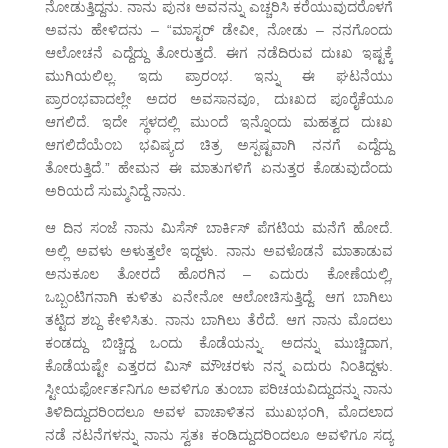
ನೋಡುತ್ತಿದ್ದನು. ನಾನು ಪುನಃ ಅವನನ್ನು ಎಚ್ಚರಿಸಿ ಕರೆಯುವುದರೊಳಗೆ
ಅವನು ಹೇಳಿದನು – “ಮಾಸ್ಟರ್ ಡೇವೀ, ನೋಡು – ನನಗೊಂದು
ಆಲೋಚನೆ ಎದ್ದೆದ್ದು ತೋರುತ್ತದೆ. ಈಗ ನಡೆದಿರುವ ದುಃಖ ಇಷ್ಟಕ್ಕೆ
ಮುಗಿಯಲಿಲ್ಲ. ಇದು ಪ್ರಾರಂಭ. ಇನ್ನು ಈ ಘಟನೆಯು
ಪ್ರಾರಂಭವಾದಲ್ಲೇ ಅದರ ಅವಸಾನವೂ, ದುಃಖದ ಪೂರೈಕೆಯೂ
ಆಗಲಿದೆ. ಇದೇ ಸ್ಥಳದಲ್ಲಿ ಮುಂದೆ ಇನ್ನೊಂದು ಮಹತ್ವದ ದುಃಖ
ಆಗಲಿದೆಯೆಂಬ ಭವಿಷ್ಯದ ಚಿತ್ರ ಅಸ್ಪಷ್ಟವಾಗಿ ನನಗೆ ಎದ್ದೆದ್ದು
ತೋರುತ್ತಿದೆ.” ಹೇಮನ ಈ ಮಾತುಗಳಿಗೆ ಏನುತ್ತರ ಕೊಡುವುದೆಂದು
ಅರಿಯದೆ ಸುಮ್ಮನಿದ್ದೆ ನಾನು.
ಆ ದಿನ ಸಂಜೆ ನಾನು ಮಿಸೆಸ್ ಬಾರ್ಕಿಸ್ ಪೆಗಟಿಯ ಮನೆಗೆ ಹೋದೆ.
ಅಲ್ಲಿ ಅವಳು ಅಳುತ್ತಲೇ ಇದ್ದಳು. ನಾನು ಅವಳೊಡನೆ ಮಾತಾಡುವ
ಅನುಕೂಲ ತೋರದೆ ಹೊರಗಿನ – ಎದುರು ಕೋಣೆಯಲ್ಲಿ,
ಒಬ್ಬಂಟಿಗನಾಗಿ ಕುಳಿತು ಏನೇನೋ ಆಲೋಚಿಸುತ್ತಿದ್ದೆ. ಆಗ ಬಾಗಿಲು
ತಟ್ಟಿದ ಶಬ್ದ ಕೇಳಿಸಿತು. ನಾನು ಬಾಗಿಲು ತೆರೆದೆ. ಆಗ ನಾನು ಮೊದಲು
ಕಂಡದ್ದು ಬಿಚ್ಚಿದ್ದ ಒಂದು ಕೊಡೆಯನ್ನು. ಅದನ್ನು ಮುಚ್ಚಿದಾಗ,
ಕೊಡೆಯಷ್ಟೇ ಎತ್ತರದ ಮಿಸ್ ಮೌಚರಳು ನನ್ನ ಎದುರು ನಿಂತಿದ್ದಳು.
ಸ್ಟೀಯರ್ಫೋರ್ತನಿಗೂ ಅವಳಿಗೂ ತುಂಬಾ ಪರಿಚಯವಿದ್ದುದನ್ನು ನಾನು
ತಿಳಿದಿದ್ದುದರಿಂದಲೂ ಅವಳ ವಾಚಾಳಿತನ ಮುಖಭಂಗಿ, ಮೊದಲಾದ
ನಡೆ ನಟನೆಗಳನ್ನು ನಾನು ಸ್ವತಃ ಕಂಡಿದ್ದುದರಿಂದಲೂ ಅವಳಿಗೂ ಸದ್ಯ