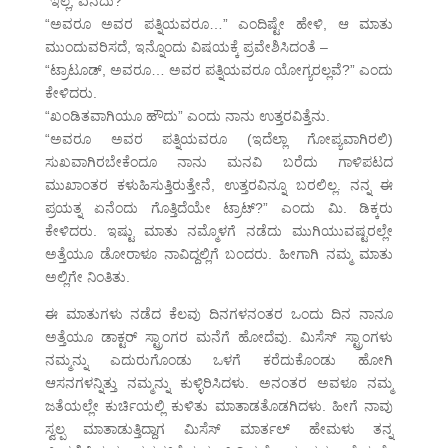
“ಇಲ್ಲ, ಏನದು?”
“ಅವರೂ ಅವರ ಪತ್ನಿಯವರೂ…” ಎಂದಿಷ್ಟೇ ಹೇಳಿ, ಆ ಮಾತು
ಮುಂದುವರಿಸದೆ, ಇನ್ನೊಂದು ವಿಷಯಕ್ಕೆ ಪ್ರವೇಶಿಸಿದಂತೆ –
“ಟ್ರಾಟೂಡ್, ಅವರೂ… ಅವರ ಪತ್ನಿಯವರೂ ಯೋಗ್ಯರಲ್ಲವೆ?” ಎಂದು
ಕೇಳಿದರು.
“ಖಂಡಿತವಾಗಿಯೂ ಹೌದು” ಎಂದು ನಾನು ಉತ್ತರವಿತ್ತೆನು.
“ಅವರೂ ಅವರ ಪತ್ನಿಯವರೂ (ಇದೆಲ್ಲಾ ಗೋಪ್ಯವಾಗಿರಲಿ)
ಸುಖವಾಗಿರಬೇಕೆಂದೂ ನಾನು ಮನವಿ ಬರೆದು ಗಾಳಿಪಟದ
ಮುಖಾಂತರ ಕಳುಹಿಸುತ್ತಿರುತ್ತೇನೆ, ಉತ್ತರವಿನ್ನೂ ಬರಲಿಲ್ಲ. ನನ್ನ ಈ
ಪ್ರಯತ್ನ ಏನೆಂದು ಗೊತ್ತಿದೆಯೇ ಟ್ರಾಟ್?” ಎಂದು ಮಿ. ಡಿಕ್ಕರು
ಕೇಳಿದರು. ಇಷ್ಟು ಮಾತು ನಮ್ಮೊಳಗೆ ನಡೆದು ಮುಗಿಯುವಷ್ಟರಲ್ಲೇ
ಅತ್ತೆಯೂ ಡೋರಾಳೂ ನಾವಿದ್ದಲ್ಲಿಗೆ ಬಂದರು. ಹೀಗಾಗಿ ನಮ್ಮ ಮಾತು
ಅಲ್ಲಿಗೇ ನಿಂತಿತು.
ಈ ಮಾತುಗಳು ನಡೆದ ಕೆಲವು ದಿನಗಳನಂತರ ಒಂದು ದಿನ ನಾನೂ
ಅತ್ತೆಯೂ ಡಾಕ್ಟರ್ ಸ್ಟ್ರಾಂಗರ ಮನೆಗೆ ಹೋದೆವು. ಮಿಸೆಸ್ ಸ್ಟ್ರಾಂಗಳು
ನಮ್ಮನ್ನು ಎದುರುಗೊಂಡು ಒಳಗೆ ಕರೆದುಕೊಂಡು ಹೋಗಿ
ಆಸನಗಳನ್ನಿತ್ತು ನಮ್ಮನ್ನು ಕುಳ್ಳಿರಿಸಿದಳು. ಅನಂತರ ಅವಳೂ ನಮ್ಮ
ಜತೆಯಲ್ಲೇ ಕುರ್ಚಿಯಲ್ಲಿ ಕುಳಿತು ಮಾತಾಡತೊಡಗಿದಳು. ಹೀಗೆ ನಾವು
ಸ್ವಲ್ಪ ಮಾತಾಡುತ್ತಿದ್ದಾಗ ಮಿಸೆಸ್ ಮಾರ್ತಲ್ ಹೇಮಳು ತನ್ನ