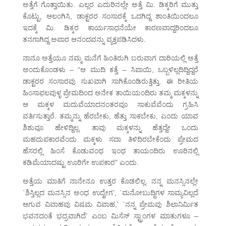
ಅತ್ತೆಗೆ ಗೊತ್ತಾಯಿತು. ಎಲ್ಲರ ಎದುರಿನಲ್ಲೇ ಅತ್ತೆ ಮಿ. ಡಿಕ್ಕರಿಗೆ ಮುತ್ತು
ಕೊಟ್ಟು, ಆಲಂಗಿಸಿ, ಡಾಕ್ಟರರ ಸಂಸಾರಕ್ಕೆ ಒದಗಿದ್ದ ಶಾಂತಿಯಿಂದಲೂ
ಇದಕ್ಕೆ ಮಿ. ಡಿಕ್ಕರ ಕಾರ್ಯಸಾಧನೆಯೇ ಕಾರಣವಾದ್ದರಿಂದಲೂ
ತನಗಾಗಿದ್ದ ಅಪಾರ ಆನಂದವನ್ನು ವ್ಯಕ್ತಪಡಿಸಿದಳು.
ನಾನೂ ಅತ್ತೆಯೂ ನಮ್ಮ ಮನೆಗೆ ಹಿಂತಿರುಗಿ ಬರುವಾಗ ದಾರಿಯಲ್ಲಿ ಅತ್ತೆ
ಅಂದುಕೊಂಡಳು – “ಆ ಮುದಿ ಕತ್ತೆ – ಸಿಪಾಯಿ, ಒಬ್ಬಳಿಲ್ಲದಿದ್ದಿದ್ದರೆ
ಡಾಕ್ಟರರ ಸಂಸಾರವು ಸುಖವಾಗಿ ಸಾಗಿಕೊಂಡಿರುತ್ತಿತ್ತು. ಈ ರೀತಿಯ
ಹಿಂಸಾಫಲವುಳ್ಳ ಪ್ರೇಮದಿಂದ ಅನೇಕ ತಾಯಿಯಂದಿರು ತಮ್ಮ ಮಕ್ಕಳನ್ನು
ಆ ಮಕ್ಕಳ ಮದುವೆಯಾದನಂತರವೂ ಸಾಕುವೆವೆಂದು ಗ್ರಹಿಸಿ
ವರ್ತಿಸುತ್ತಾರೆ. ತಮ್ಮನ್ನು ಹೆರಬೇಕು, ಹೆತ್ತು ಸಾಕಬೇಕು, ಎಂದು ಯಾವ
ಶಿಶುವೂ ಹೇಳಿದ್ದಿಲ್ಲ. ತಾವು ಮಕ್ಕಳನ್ನು ಹೆತ್ತದ್ದೇ ಒಂದು
ಮಹದುಪಕಾರವೆಂದು ಮಕ್ಕಳು ಸದಾ ತಿಳಿದಿರಬೇಕೆಂದು ಪ್ರೇಮದ
ಹೆಸರಲ್ಲಿ ಹಿಂಸೆ ಕೊಡುವಂಥ ಇಂಥ ತಾಯಂದಿರು ಊರಿನಲ್ಲಿ
ಕಡಿಮೆಯಾದಷ್ಟು ಊರಿಗೇ ಉಪಕಾರ” ಎಂದು.
ಅತ್ತೆಯ ಮಾತಿಗೆ ನಾನೇನೂ ಉತ್ತರ ಕೊಡಲಿಲ್ಲ. ನನ್ನ ಮನಸ್ಸಿನಲ್ಲೇ
`ಶಿಸ್ತಿಲ್ಲದ ಮನಸ್ಸಿನ ಅಂಧ ಉದ್ವೇಗ’, `ಮನೋಬುದ್ಧಿಗಳ ಸಾಮ್ಯವಿಲ್ಲದೆ
ಆಗುವ ವಿವಾಹವು ವಿಷಮ ವಿವಾಹ,’ `ನನ್ನ ಪ್ರೇಮವು ಶಿಲಾನಿರ್ಮಿತ
ಭವನದಂತೆ ಭದ್ರವಾಗಿದೆ’ ಎಂಬ ಮಿಸೆಸ್ ಸ್ಟ್ರಾಂಗಳ ಮಾತುಗಳೂ –