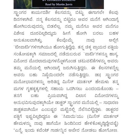
ಸ್ಟ್ರಾಂಗರ ಕಾರ್ಯದರ್ಶಿ ಕೆಲಸವನ್ನು ಬಿಟ್ಟು ಈಗಾಗಲೇ ಕೆಲವು
ದಿನಗಳಾಗಿವೆ. ನನ್ನ ಕೆಲಸವನ್ನು ಬಿಟ್ಟರೂ ಅವರ ಮನೆಗೆ ಆಗಿಂದಾಗ್ಗೆ
ಹೋಗಿಬರುವುದನ್ನು ಬಿಡಲಿಲ್ಲ. ನಮ್ಮ ಮನೆಗೂ ಅವರ ಮನೆಗೂ
ವಿಶೇಷ ದೂರವಿಲ್ಲದಿದ್ದುದು ಹೀಗೆ ಹೋಗಿ ಬರಲು ಬಹಳ
ಅನುಕೂಲವಾಗಿತ್ತು. ಕೆಲವೊಮ್ಮೆ ನಾವು ಅಲ್ಲಿಗೆ
`ಟೀಪಾರ್ಟಿ’ಗಳಿಗಾಗಿಯೂ ಹೋಗುತ್ತಿದ್ದೆವು. ತನ್ನ ಚಿಕ್ಕ ಪ್ರಾಯದ ಪತ್ನಿಯ
ಸಂತೋಷಕ್ಕಾಗಿ ಸಮಾಜದಲ್ಲಿ ನಡೆದುಬರುವ `ಪಾರ್ಟಿ’ಗಳನ್ನೂ ಹಾಸ್ಯ,
ವಿನೋದ ಮೊದಲಾದುವುಗಳನ್ನೊಳಗೊಂಡ ಚಟುವಟಿಕೆಗಳನ್ನು ಅವರು
ತಮ್ಮ ಮನೆಯಲ್ಲಿ ಆಗಿಂದಾಗ್ಗೆ ಜರುಗಿಸುತ್ತಿದ್ದರು. ಈ ಕೆಲಸಗಳನ್ನೆಲ್ಲ
ಅವರು ಬಹು ನಿಷ್ಠೆಯಿಂದಲೇ ನಡೆಸುತ್ತಿದ್ದರು. ಡಾ| ಸ್ಟ್ರಾಂಗರ
ಮನೋಭಾವಗಳನ್ನು ಅರಿತಿದ್ದ ಮಿಸೆಸ್ ಮಾರ್ತಲ್ ಹೇಮಳು ತನ್ನ
ಮಗಳ ಗೃಹಕೃತ್ಯಗಳಲ್ಲಿ ಸಹಾಯ ಒದಗಿಸಲು ಎಂದಂದುಕೊಂಡು –
ತನಗೆ ಬಹು ಪ್ರಿಯವಾಗಿದ್ದ ವಿಲಾಸ ವಿನೋದಗಳನ್ನು
ಅನುಭವಿಸುವುದಕ್ಕಾಗಿಯೇ ಡಾಕ್ಟರ್ ಸ್ಟ್ರಾಂಗರ ಮನೆಯಲ್ಲಿ – ಸಾಧಾರಣ
ಶಾಶ್ವತವಾಗಿಯೇ ಎಂಬಷ್ಟರ ಮಟ್ಟಿನಲ್ಲಿ ನೆಲೆಸಿಬಿಟ್ಟಿದ್ದಳು. ಡಾಕ್ಟರರ
ಪತ್ನಿಗೆ ಇಷ್ಟವಿಲ್ಲದಿದ್ದರೂ ಈ `ಸಿಪಾಯಿ’ಯು (ಮಿಸೆಸ್ ಮಾರ್ತಲ್
ಹೇಮಳನ್ನು ನಾವು ಹಾಗೆಯೇ ಹಿಂದಿನಿಂದ ಹೇಳಿಕೊಳ್ಳುದ್ದಿದ್ದೇವಷ್ಟೆ)
“ಎನ್ನೆ, ಇಂದು ಕವೆಂಟ್ ಗಾರ್ಡನ್ನಿನ ಅಪೇರ ನೋಡಲು ಹೋಗೋಣ.