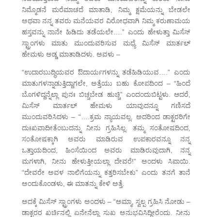
ನಿಮ್ಮೊಡನೆ ಮರೆಮಾಚದೆ ಮಾತಾಡಿ, ನಿಮ್ಮ ಕ್ಷಮೆಯನ್ನು ಬೇಡಲೇ
ಅಥವಾ ನನ್ನ ತವರು ಮನೆಯವರ ವಿರೋಧವಾಗಿ ನಿಮ್ಮ ಕರುಣಾಮಯ
ಹಸ್ತವನ್ನು ನಾನೇ ಹಿಡಿದು ತಡೆಯಲೇ….” ಎಂದು ಹೇಳುತ್ತಾ ಮಿಸೆಸ್
ಸ್ಟ್ರಾಂಗಳು ಮಾತು ಮುಂದುವರಿಸುವ ಮಧ್ಯೆ ಮಿಸೆಸ್ ಮಾರ್ತಲ್
ಹೇಮಳು ಅಡ್ಡ ಮಾತಾಡಿದಳು. ಅವಳು –
“ಉದಾರಬುದ್ಧಿಯವರ ಔದಾರ್ಯಗಳನ್ನು ತಡೆಹಿಡಿಯುವ….” ಎಂದು
ಮಾತುಗಳನ್ನಾಡುತ್ತಿದ್ದಾಗಲೇ, ಅತ್ತೆಯು ಬಹು ಕೋಪದಿಂದ – “ಹಿಂದೆ
ಬೊಗಳಿದ್ದನ್ನೆಲ್ಲಾ ಪುನಃ ಬಿಚ್ಚಬೇಡ ಹುಚ್ಚಿ” ಎಂದಂದುಬಿಟ್ಟಳು. ಆದರೆ,
ಮಿಸೆಸ್ ಮಾರ್ತಲ್ ಹೇಮಳು ಯಾವುದನ್ನೂ ಗಣಿಸದೆ
ಮುಂದುವರಿಸಿದಳು – “….ಕ್ರಮ ನ್ಯಾಯವಲ್ಲ. ಅದರಿಂದ ಡಾಕ್ಟರರಿಗೇ
ದುಃಖವಾದೀತೆಂಬುದನ್ನು ನೀನು ಗ್ರಹಿಸಿಲ್ಲ. ತಮ್ಮ ಸಂತೋಷದಿಂದ,
ಸಂತೋಷಕ್ಕಾಗಿ ಅವರು ಮಾಡಿರುವ ಉಪಕಾರವನ್ನೂ ನನ್ನ
ಒತ್ತಾಯದಿಂದ, ಹಿಂಸೆಯಿಂದ ಅವರು ಮಾಡಿರುವುದಾಗಿ, ನನ್ನ
ಮಗಳಾಗಿ, ನೀನು ಹೇಳುತ್ತೀಯಲ್ಲಾ ದೇವರೆ!” ಅಂದಳು ಸಿಪಾಯಿ.
“ದೇವರೇ ಅವಳ ನಾಲಿಗೆಯನ್ನು ಕತ್ತರಿಸಬೇಕು” ಎಂದು ತನಗೆ ತಾನೆ
ಅಂದುಕೊಂಡಳು, ಈ ಮಾತನ್ನು ಕೇಳಿ ಅತ್ತೆ.
ಅದಕ್ಕೆ ಮಿಸೆಸ್ ಸ್ಟ್ರಾಂಗಳು ಅಂದಳು – “ಅಮ್ಮಾ, ಸ್ವಲ್ಪ ಗ್ರಹಿಸಿ ನೋಡು –
ಡಾಕ್ಟರರ ಖರ್ಚಿನಲ್ಲಿ ಏನೇನೆಲ್ಲಾ ಸುಖ ಅನುಭವಿಸಿದ್ದೀರೆಂದು. ನೀನು