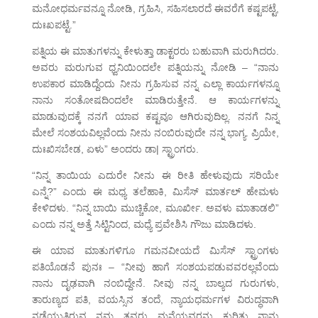
ಮನೋಧರ್ಮವನ್ನೂ ನೋಡಿ, ಗ್ರಹಿಸಿ, ಸಹಿಸಲಾರದೆ ಈವರೆಗೆ ಕಷ್ಟಪಟ್ಟೆ,
ದುಃಖಪಟ್ಟೆ.”
ಪತ್ನಿಯ ಈ ಮಾತುಗಳನ್ನು ಕೇಳುತ್ತಾ ಡಾಕ್ಟರರು ಬಹುವಾಗಿ ಮರುಗಿದರು.
ಅವರು ಮರುಗುವ ಧ್ವನಿಯಿಂದಲೇ ಪತ್ನಿಯನ್ನು ನೋಡಿ – “ನಾನು
ಉಪಕಾರ ಮಾಡಿದ್ದೆಂದು ನೀನು ಗ್ರಹಿಸುವ ನನ್ನ ಎಲ್ಲಾ ಕಾರ್ಯಗಳನ್ನೂ
ನಾನು ಸಂತೋಷದಿಂದಲೇ ಮಾಡಿರುತ್ತೇನೆ. ಆ ಕಾರ್ಯಗಳನ್ನು
ಮಾಡುವುದಕ್ಕೆ ನನಗೆ ಯಾವ ಕಷ್ಟವೂ ಆಗಿರುವುದಿಲ್ಲ. ನನಗೆ ನಿನ್ನ
ಮೇಲೆ ಸಂಶಯವಿಲ್ಲವೆಂದು ನೀನು ನಂಬಿರುವುದೇ ನನ್ನ ಭಾಗ್ಯ. ಪ್ರಿಯೇ,
ದುಃಖಿಸಬೇಡ, ಏಳು” ಅಂದರು ಡಾ| ಸ್ಟ್ರಾಂಗರು.
“ನಿನ್ನ ತಾಯಿಯ ಎದುರೇ ನೀನು ಈ ರೀತಿ ಹೇಳುವುದು ಸರಿಯೇ
ಎನ್ನೆ?” ಎಂದು ಈ ಮಧ್ಯ ತಲೆಹಾಕಿ, ಮಿಸೆಸ್ ಮಾರ್ತಲ್ ಹೇಮಳು
ಕೇಳಿದಳು. “ನಿನ್ನ ಬಾಯಿ ಮುಚ್ಚಿಕೋ, ಮೂರ್ಖೀ. ಅವಳು ಮಾತಾಡಲಿ”
ಎಂದು ನನ್ನ ಅತ್ತೆ ಸಿಟ್ಟಿನಿಂದ, ಮಧ್ಯೆ ಪ್ರವೇಶಿಸಿ ಗೌಜು ಮಾಡಿದಳು.
ಈ ಯಾವ ಮಾತುಗಳಿಗೂ ಗಮನವೀಯದೆ ಮಿಸೆಸ್ ಸ್ಟ್ರಾಂಗಳು
ಪತಿಯೊಡನೆ ಪುನಃ – “ನೀವು ಹಾಗೆ ಸಂಶಯಪಡುವವರಲ್ಲವೆಂದು
ನಾನು ದೃಢವಾಗಿ ನಂಬಿದ್ದೇನೆ. ನೀವು ನನ್ನ ಬಾಲ್ಯದ ಗುರುಗಳು,
ತಾರುಣ್ಯದ ಪತಿ, ವಯಸ್ಸಿನ ತಂದೆ, ನ್ಯಾಯಧರ್ಮಗಳ ವಿರುದ್ಧವಾಗಿ
ನಡೆಯುತ್ತಿರುವ ನಮ್ಮ ತವರು ಮನೆಯವರನ್ನು ಕುರಿತು ನಾನು