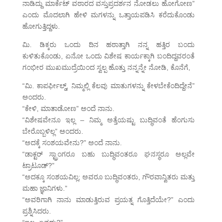
ನಾಡಿದ್ದು ಮಾರ್ಕೆಟ್ ವಠಾರದ ವಸ್ತುಪ್ರದರ್ಶನ ನೋಡಲು ಹೋಗೋಣ”
ಎಂದು ಮೊದಲಾಗಿ ಹೇಳಿ ಮಗಳನ್ನು ಒತ್ತಾಯಪಡಿಸಿ ಕರೆದುಕೊಂಡು
ಹೋಗುತ್ತಿದ್ದಳು.
ಮಿ. ಡಿಕ್ಕರು ಒಂದು ದಿನ ಹಠಾತ್ತಾಗಿ ನನ್ನ ಹತ್ತಿರ ಬಂದು
ಕುಳಿತುಕೊಂಡು, ಏನೋ ಒಂದು ವಿಶೇಷ ಕಾರ್ಯಕ್ಕಾಗಿ ಬಂದಿದ್ದವರಂತೆ
ಗಂಭೀರ ಮುಖಮುದ್ರೆಯಿಂದ ಸ್ವಲ್ಪ ಹೊತ್ತು ನನ್ನನ್ನೇ ನೋಡಿ, ಕೊನೆಗೆ,
“ಮಿ. ಕಾಪರ್ಫೀಲ್ಡ್, ನಿಮ್ಮಲ್ಲಿ ಕೆಲವು ಮಾತುಗಳನ್ನು ಕೇಳಬೇಕೆಂದಿದ್ದೇನೆ”
ಅಂದರು.
“ಕೇಳಿ, ಮಾತಾಡೋಣ” ಅಂದೆ ನಾನು.
“ವಿಶೇಷವೇನೂ ಇಲ್ಲ – ನಿಮ್ಮ ಅತ್ತೆಯಷ್ಟು ಬುದ್ಧಿವಂತೆ ಹೆಂಗುಸು
ಬೇರೊಬ್ಬಳಿಲ್ಲ” ಅಂದರು.
“ಅದಕ್ಕೆ ಸಂಶಯವೇನು?” ಅಂದೆ ನಾನು.
“ಡಾಕ್ಟರ್ ಸ್ಟ್ರಾಂಗರೂ ಬಹು ಬುದ್ಧಿವಂತರೂ ಘನಸ್ಥರೂ ಅಲ್ಲವೇ
ಟ್ರಾಟೂಡ್?”
“ಅದಕ್ಕೂ ಸಂಶಯವಿಲ್ಲ; ಅವರೂ ಬುದ್ಧಿವಂತರು, ಗೌರವಾನ್ವಿತರು ಮತ್ತು
ಮಹಾ ಜ್ಞಾನಿಗಳು.”
“ಅವರಿಗಾಗಿ ನಾನು ಮಾಡುತ್ತಿರುವ ಪ್ರಯತ್ನ ಗೊತ್ತಿದೆಯೇ?” ಎಂದು
ಪ್ರಶ್ನಿಸಿದರು.