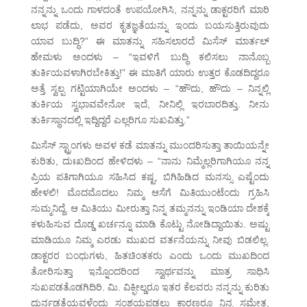
ನನ್ನನ್ನು ಒಂದು ಗಾಳದಂತೆ ಉಪಯೋಗಿಸಿ, ನನ್ನನ್ನು ಡಾಕ್ಟರರಿಗೆ ಮಾರಿ
ಲಾಭ ಪಡೆದು, ಅವರ ಕೃತಜ್ಞತೆಯನ್ನು ಇಂದು ಬಯಸುತ್ತಿರುವುದು
ಯಾವ ಬುದ್ಧಿ?” ಈ ಮಾತನ್ನು ಸಹಿಸಲಾರದೆ ಮಿಸೆಸ್ ಮಾರ್ತಲ್
ಹೇಮಳು ಅಂದಳು – “ಇವಳಿಗೆ ಬುದ್ಧಿ ಕಲಿಸಲು ನಾನೊಬ್ಬ
ತುರ್ಕಿಯವಳಾಗಿರಬೇಕಿತ್ತು!” ಈ ಮಾತಿಗೆ ಯಾರು ಉತ್ತರ ಕೊಡದಿದ್ದರೂ
ಅತ್ತೆ ಸ್ವಲ್ಪ ಗಟ್ಟಿಯಾಗಿಯೇ ಅಂದಳು – “ಹೌದು, ಹೌದು – ನಿನ್ನಲ್ಲಿ
ತುರ್ಕಿಯ ಸ್ವಭಾವವೇನೋ ಇದೆ, ನೀನಿಲ್ಲಿ ಇರಬಾರದಿತ್ತು. ನೀನು
ತುರ್ಕಿಸ್ಥಾನದಲ್ಲಿ ಇದ್ದಿದ್ದರೆ ಎಲ್ಲರಿಗೂ ಸುಖವಿತ್ತು.”
ಮಿಸೆಸ್ ಸ್ಟ್ರಾಂಗಳು ಅವಳ ಕಡೆ ಮಾತನ್ನು ಮುಂದರಿಸುತ್ತಾ ತಾಯಿಯನ್ನೇ
ಕುರಿತು, ದುಃಖದಿಂದ ಹೇಳಿದಳು – “ನಾನು ನಿಮ್ಮೆಲ್ಲರಿಗಾಗಿಯೂ ನನ್ನ
ಪ್ರಿಯ ಪತಿಗಾಗಿಯೂ ಸಹಿಸಿದ ಕಷ್ಟ, ಬಿಗಿಹಿಡಿದ ಮನಸ್ಸು ಎಷ್ಟೆಂದು
ಹೇಳಲಿ! ಮೊದಮೊದಲು ನಿಮ್ಮ ಆಸೆಗೆ ಮಿತಿಯುಂಟೆಂದು ಗ್ರಹಿಸಿ
ಸುಮ್ಮನಿದ್ದೆ. ಆ ಮಿತಿಯು ಮೀರುತ್ತಾ ನಿನ್ನ ತಮ್ಮನನ್ನು ಇಂಡಿಯಾ ದೇಶಕ್ಕೆ
ಕಳುಹಿಸುವ ದೊಡ್ಡ ಖರ್ಚನ್ನೂ ಮಾಡಿ ಕೊಟ್ಟು ನೋಡಿದ್ದಾಯಿತು. ಅಷ್ಟು
ಮಾಡಿಯೂ ನಿಮ್ಮ ಎರಡು ಮುಖದ ವರ್ತನೆಯನ್ನು ನೀವು ಬಿಡಲಿಲ್ಲ.
ಡಾಕ್ಟರರ ಬಂಧುಗಳು, ಹಿತಚಿಂತಕರು ಎಂದು ಒಂದು ಮುಖದಿಂದ
ತೋರಿಸುತ್ತಾ ಇನ್ನೊಂದರಿಂದ ಸ್ವಾರ್ಥವನ್ನು ಮಾತ್ರ ಸಾಧಿಸಿ
ಸುಖಪಡತೊಡಗಿದಿರಿ. ಮಿ. ವಿಕ್ಫೀಲ್ಡರೂ ಇತರ ಕೆಲವರು ನನ್ನನ್ನು ಕುರಿತು
ದುರ್ನಡತೆಯವಳೆಂದು ಸಂಶಯಪಡಲು ಕಾರಣರೂ ನಿನ್ನ ಸಮೇತ,