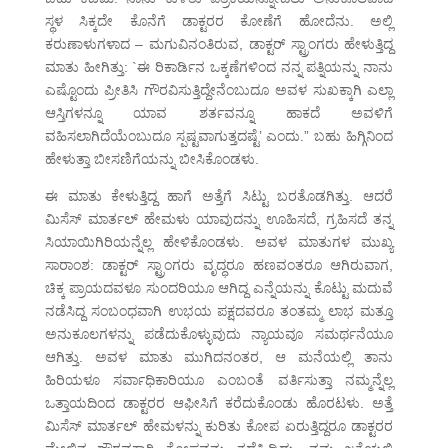
ಸ್ಥಳ ಸಿಕ್ಕದೇ ಕೊನೆಗೆ ಡಾಕ್ಟರರ ಕೋಣೆಗೆ ಹೋದೆನು. ಅಲ್ಲಿ
ಕರುಣಾಳುಗಳಾದ – ಮಗುವಿನಂತಿರುವ, ಡಾಕ್ಟರ್ ಸ್ಟ್ರಾಂಗರು ಹೇಳುತ್ತಿದ್ದ
ಮಾತು ಹೀಗಿತ್ತು: `ಈ ರಿಕಾರ್ಡಿನ ಒಕ್ಕಣೆಗಳಿಂದ ನನ್ನ ಪತ್ನಿಯನ್ನು ನಾನು
ಎಷ್ಟೊಂದು ಪ್ರೀತಿಸಿ ಗೌರವಿಸುತ್ತಿದ್ದೇನೆಂಬುದೂ ಅವಳ ಸುಖಕ್ಕಾಗಿ ಎಲ್ಲಾ
ಆಸ್ತಿಗಳನ್ನೂ ಯಾವ ಶರ್ತವನ್ನೂ ಹಾಕದೆ ಅವಳಿಗೆ
ವಹಿಸಲಾಗಿದೆಯೆಂಬುದೂ ಸ್ಪಷ್ಟವಾಗುತ್ತದಷ್ಟೆ’ ಎಂದು.” ಬಹು ಹಿಗ್ಗಿನಿಂದ
ಹೇಳುತ್ತಾ ಬೀಸಣಿಗೆಯನ್ನು ಬೀಸಿಕೊಂಡಳು.
ಈ ಮಾತು ಕೇಳುತ್ತಿದ್ದ ಹಾಗೆ ಅತ್ತೆಗೆ ಸಿಟ್ಟು ಬರತೊಡಗಿತ್ತು. ಆದರೆ
ಮಿಸೆಸ್ ಮಾರ್ತಲ್ ಹೇಮಳು ಯಾವುದನ್ನು ಊಹಿಸದೆ, ಗ್ರಹಿಸದೆ ತನ್ನ
ಸಿಯಾಯಿಗಿರಿಯನ್ನೆಲ್ಲ ಹೇಳಿಕೊಂಡಳು. ಅವಳ ಮಾತುಗಳ ಮುಖ್ಯ
ಸಾರಾಂಶ: ಡಾಕ್ಟರ್ ಸ್ಟ್ರಾಂಗರು ವೃದ್ಧರೂ ಹಣವಂತರೂ ಆಗಿರುವಾಗ,
ಚಿಕ್ಕ ಪ್ರಾಯದವಳೂ ಸುಂದರಿಯೂ ಆಗಿದ್ದ ಎನ್ನೆಯನ್ನು ಕೊಟ್ಟು ಮದುವೆ
ನಡೆಸಿದ್ದ ಸಂಬಂಧವಾಗಿ ಉಭಯ ಪಕ್ಷದವರೂ ತಂತಮ್ಮ ಲಾಭ ಮತ್ತೂ
ಅನುಕೂಲಗಳನ್ನು ಪಡೆದುಕೊಳ್ಳುವುದು ನ್ಯಾಯವೂ ಸಮರ್ಥನೆಯೂ
ಆಗಿತ್ತು. ಅವಳ ಮಾತು ಮುಗಿದನಂತರ, ಆ ಮನೆಯಲ್ಲಿ ತಾನು
ಹಿರಿಯಳೂ ಸರ್ವಾಧಿಕಾರಿಯೂ ಎಂಬಂತೆ ವರ್ತಿಸುತ್ತಾ ನಮ್ಮನ್ನೆಲ್ಲ
ಒತ್ತಾಯದಿಂದ ಡಾಕ್ಟರರ ಆಫೀಸಿಗೆ ಕರೆದುಕೊಂಡು ಹೊರಟಳು. ಅತ್ತೆ
ಮಿಸೆಸ್ ಮಾರ್ತಲ್ ಹೇಮಳನ್ನು ಕುರಿತು ಕೋಪ ಏರುತ್ತಿದ್ದರೂ ಡಾಕ್ಟರರ