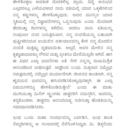
ಹೇಳಿಕೊಳ್ಳಲು ಅವಕಾಶ ದೊರಕಲಿಲ್ಲ. ಪ್ರಾಯ, ವಿದ್ಯೆ, ಅನುಭವ
ಎಲ್ಲದರಲ್ಲೂ ಎಳೆಯವಳಾದ ನಾನು ಪತಿಯಲ್ಲಿ ಯಾವ ಒಕ್ಕಣೆಗಳಿಂದ
ನನ್ನ ಕಷ್ಟಗಳನ್ನು ಹೇಳಿಕೊಳ್ಳುವುದು, ಅವರ ಮನಸ್ಸಿನ ಯಾವ
ಸ್ಥಿತಿಯಲ್ಲಿ ನನ್ನ ವಿಜ್ಞಾಪನೆಗಳನ್ನು ಒಪ್ಪಿಸುವುದು ಎಂದು ಮೊದಲಾಗಿ
ಹೆದರುತ್ತಾ ದಿನಗಳನ್ನು ಕಳೆದೆನು. ಆದರೂ ನಾನು ಪತಿಯನ್ನು
ಸಂಪೂರ್ಣ ನಂಬಿ ಬರುತ್ತಿರುವಾಗ, ನನ್ನ ನಂಬಿಕೆಯನ್ನು ಬಹುವಾಗಿ
ಪುಷ್ಟೀಕರಿಸಿರುವ ಉಯಿಲಿನ ವರ್ತಮಾನವನ್ನು ಕೇಳಿ ನನ್ನ ಮೊದಲಿನ
ನಂಬಿಕೆ ಮತ್ತಷ್ಟು ದೃಢವಾಯಿತು. ಅಲ್ಲದೆ, ಅವರ ಮೇಲಿನ ನನ್ನ
ಕೃತಜ್ಞತಾಭಾವಕ್ಕೂ ಗೌರವ ಮತ್ತು ಪ್ರೀತಿಗೂ ಮೇರೆಯಿಲ್ಲದೇ ಆಗಿದೆ. ಈಗ
ಈ ವಿಧದ ಎಲ್ಲಾ ಭಾವನೆಗಳು ಜತೆ ಸೇರಿ ನನ್ನನ್ನು ದುಃಖಮಿಶ್ರಿತ
ಆನಂದದಿಂದ ಬಾಧಿಸುತ್ತಿವೆ. ಆದ್ದರಿಂದ ಬಂಧು ಮಿತ್ರರಾದ ನಿಮ್ಮೆಲ್ಲರ
ಸಮಕ್ಷಮದಲ್ಲಿ, ನಮ್ಮೆಲ್ಲರ ಮರ್ಯಾದೆಗಾಗಿ, ಜೀವನದ ಶಾಂತಿಗಾಗಿ, ನನ್ನ
ಹೃದಯದ ಭಾರವನ್ನು ಹಗುರಪಡಿಸಿಕೊಳ್ಳುವುದಕ್ಕಾಗಿ, ಈ ಎಲ್ಲಾ
ವಿಷಯಗಳನ್ನೂ ಹೇಳಿಕೊಂಡಿರುತ್ತೇನೆ” ಎಂದು ಈ ಮಾತು
ಮುಗಿಯುತ್ತಾ ಮಿಸೆಸ್ ಸ್ಟ್ರಾಂಗಳು ಡಾಕ್ಟರರಿಗೆ ನಮಸ್ಕರಿಸಿ, ಅವರನ್ನು
ತಬ್ಬಿಕೊಂಡಳು. ಡಾಕ್ಟರರು ಆನಂದಬಾಷ್ಪ ಸುರಿಸುತ್ತಾ ಹೆಂಡತಿಯನ್ನು
ಸಮಾಧಾನಪಡಿಸಿದರು.
ಇಂಥ ಒಂದು ಮಹಾ ಸಂದರ್ಭವನ್ನು ಏರ್ಪಡಿಸಿ, ಇಂಥ ಶಾಂತಿ
ನೆಮ್ಮದಿಗಳನ್ನು ಆ ಸಂಸಾರದಲ್ಲಿ ನೆಲೆಗೊಳಿಸಿದ್ದುದು ಮಿ. ಡಿಕ್ಕರೆಂದು