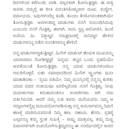
ದಿನಗಳಿಂದ ಕಳೆಗುಂದಿ, ಬಾಡಿ, ಮ್ಲಾನಳಾಗಿ ತೋರುತ್ತಿದ್ದಳು. ಈ ರಾತ್ರಿ
ಅವಳು ನಮ್ಮಲ್ಲಿ ಈ ರೀತಿ ವಿನಂತಿಸಿಕೊಳ್ಳುವಾಗ ದುಃಖ, ಉದ್ವೇಗ,
ಧರ್ಮಭಯ, ಇವುಗಳಿಂದೆಲ್ಲ ಕೂಡಿ, ತುಂಬಾ ತೇಜೋವಂತಳಾಗಿಯೇ
ತೋರುತ್ತಿದ್ದಳು. ಅವಳಂದಿದ್ದ ಮಾತುಗಳು ನನಗೆ ಸಂಬಂಧಿಸಿದುವು
ಎಂಬುದು ನನಗೆ ಗೊತ್ತಿತ್ತು. ಹಾಗಾಗಿ, ನಾನು ಸ್ವಲ್ಪ ಆಲೋಚಿಸಿ, ಹಿಂದೆ
ಉರೆಯ ಮಿ. ವಿಕ್ಫೀಲ್ಡರ ಸಮಕ್ಷಮದಲ್ಲಿ ನಾನಿದ್ದಾಗ ಹೇಳಿದ
ಮಾತುಗಳನ್ನೂ ನಡೆದ ಸಂಗತಿಗಳನ್ನೂ ಹೇಳಿದೆ.
ನನ್ನ ಮಾತುಗಳನ್ನಾಡುತ್ತಿದ್ದಾಗ, ಮಿಸೆಸ್ ಮಾರ್ತಲ್ ಹೇಮಳ ಮುಖವನ್ನು
ಯಾರಾದರೂ ನೋಡಿದ್ದಿದ್ದರೆ `ವಿಸ್ಮಯ’ ಶಬ್ದದ ಒಂದು ಪ್ರತಿಮೆಯೇ
ಅವಳೆಂಬಂತೆ ತೋರುತ್ತಿದ್ದಳು. ನನ್ನ ಯಾವ ಮಾತುಗಳಿಂದಲೂ
ಗಾಬರಿಗೊಳ್ಳದೆ, ಬಹು ಸಮಾಧಾನದಿಂದ ಮಿಸೆಸ್ ಸ್ಟ್ರಾಂಗಳು ಪುನಃ
ಮಾತಾಡಿದಳು – “ಪ್ರಿಯ ಪತಿಯೇ, ನಿಮ್ಮ ಮನಸ್ಸಿನಲ್ಲಿ ನನ್ನನ್ನು ಕುರಿತು
ಯಾವ ವಿಧದ ಸಂಶಯವೂ ಇರಲಿಲ್ಲವೆಂದು ನನಗೆ ಗೊತ್ತಿತ್ತು. ನೀವು
ದಯಾಳುಗಳೂ ಕರುಣಾವಂತರೂ ಉದಾರಿಗಳೂ ಆಗಿ ಸದಾ
ವರ್ತಿಸಿರುವಿರಿ. ಆದರೆ ನಮ್ಮ ಬಡ ತವರು ಮನೆಯವರು ನಿಮ್ಮ ಆ
ಸದ್ಗುಣಗಳನ್ನೆಲ್ಲ ದುರುಪಯೋಗಪಡಿಸುತ್ತಾ ನನ್ನ ಅನುರಾಗವನ್ನು ನಿಮಗೆ
ಹಣಕ್ಕೆ ಮಾರಿರುವವರಂತೆ ನಿಮ್ಮ ಹಣ, ಸಹಾಯ, ಹೆಸರು, ಪ್ರತಿಷ್ಠೆ
ಎಲ್ಲವನ್ನೂ ತಮ್ಮ ಸ್ವಂತ ಸುಖಕ್ಕೆ – ಅಷ್ಟು ಮಾತ್ರವಲ್ಲ, ತಮ್ಮ ದುಷ್ಟ
ವಿಲಾಸಗಳಿಗಾಗಿ ಉಪಯೋಗಿಸುತ್ತಿದ್ದುದನ್ನೂ ಈ ಸಂದರ್ಭದಲ್ಲಿನ ಅವರ