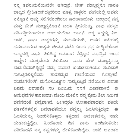
ನನ್ನ ತವರುಮನೆಯವರೇ ಆಗಿದ್ದಾರೆ. ಜೇಕ್ ಮಾಲ್ಡನ್ನನೂ ನಾನೂ
ಬಾಲ್ಯದ ಸ್ನೇಹಿತರಾಗಿದ್ದುದರಿಂದ ಮಾತ್ರ ಡಾಕ್ಟರರ ಮನೆಯಲ್ಲಿ ಅವನು
ನನ್ನೊಡನೆ ಅಷ್ಟು ಸಲಿಗೆಯಿಂದಿರಲು ಕಾರಣವಾಯಿತು. ಬಾಲ್ಯದಲ್ಲಿ ನನ್ನ
ಮತ್ತು ಜೇಕ್ ಮಾಲ್ಡನ್ನನೊಡನೆ ಬಹಳ ಪ್ರೀತಿಯಿತ್ತು. ನಾವು ಪರಸ್ಪರ
ಪತಿ-ಪತ್ನಿಯರಾದರೂ ಆಗಬಹುದೆಂಬ ಭಾವನೆ ಆಗ್ಗೆ ಇದ್ದದ್ದು ನಿಜ.
ಆದರೆ, ನಾನು ಡಾಕ್ಟರರನ್ನು ಮದುವೆಯಾಗಿ, ಅವರ ಜತೆಯಲ್ಲಿ
ಧರ್ಮಮಾರ್ಗದ ಉತ್ತಮ ಜೀವನ ನಡೆಸಿ ಬಂದು ನನ್ನ ಬುದ್ಧಿ ಬೆಳೆದಾಗ
ಬಾಲ್ಯದಲ್ಲಿ ನಾನು ತಿಳಿದಿದ್ದ ಅನುರಾಗ ಶಿಸ್ತಿಲ್ಲದ ಮನಸ್ಸಿನ ಅಂಧ
ಉದ್ವೇಗ ಮಾತ್ರವೆಂದು ತಿಳಿಯಿತು. ನಾನು ಜೇಕ್ ಮಾಲ್ಡನ್ನನನ್ನು
ಮದುವೆಯಾಗಿದ್ದಿದ್ದರೆ ನಮ್ಮ ಸಂಸಾರ ಖಂದಿತವಾಗಿಯೂ ಸುಖವಾಗಿ
ಸಾಗುತ್ತಿರಲಿಲ್ಲವೆಂದು ತಾರತಮ್ಯದ ಗಣನೆಯಿಂದ ಗೊತ್ತಾಗಿದೆ.
ದಂಪತಿಗಳೊಳಗೆ ಮನೋಬುದ್ಧಿಗಳ ಸಾಮ್ಯವಿಲ್ಲದೆ ನಡೆಯುವ ವಿವಾಹ
ವಿಷಮ ವಿವಾಹವೇ ಸರಿ ಎಂಬುದು ನನಗೆ ಖಚಿತವಾಗಿದೆ. ಈ
ಅನುಭವಗಳ ಕಾರಣವಾಗಿ ಪತಿಯ ಮೇಲಿನ ನನ್ನ ಪ್ರೇಮ ಶಿಲಾ ನಿರ್ಮಿತ
ಭವನದಂತೆ ಭದ್ರವಾಗಿದೆ. ಹೀಗಿದ್ದರೂ ಲೋಕಾಪವಾದವೂ ಪತಿಯ
ವರ್ತನೆಗಳಲ್ಲಿನ ಬದಲಾವಣೆಯೂ ನನ್ನನ್ನು ಹಿಂಸಿಸುತ್ತಿದ್ದುವು. ಈ
ಹಿಂಸೆಯನ್ನು ನಿವಾರಿಸಿಕೊಳ್ಳಲು ತಕ್ಕದಾದ ಅವಕಾಶವನ್ನು ನಾನು
ಹುಡುಕುತ್ತಿದ್ದೆನು. ಹಿಂದೊಂದು ದಿನ ನಾನು ಇಂದಿನಂತೆಯೇ
ಪತಿಯೊಡನೆ ನನ್ನ ಕಷ್ಟಗಳನ್ನು ಹೇಳಿಕೊಂಡಿದ್ದೆನು. ಆದರೆ ಅನಂತರ