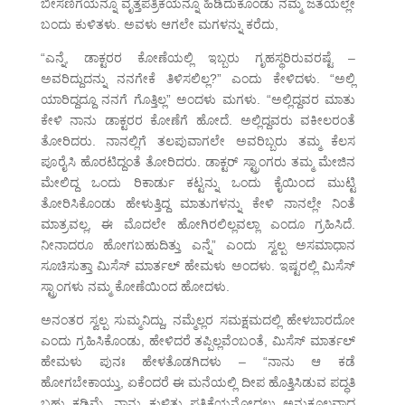
ಬೀಸಣಿಗೆಯನ್ನೂ ವೃತ್ತಪತ್ರಿಕೆಯನ್ನೂ ಹಿಡಿದುಕೊಂಡು ನಮ್ಮ ಜತೆಯಲ್ಲೇ
ಬಂದು ಕುಳಿತಳು. ಅವಳು ಆಗಲೇ ಮಗಳನ್ನು ಕರೆದು,
“ಎನ್ನೆ, ಡಾಕ್ಟರರ ಕೋಣೆಯಲ್ಲಿ ಇಬ್ಬರು ಗೃಹಸ್ಥರಿರುವರಷ್ಟೆ –
ಅವರಿದ್ದುದನ್ನು ನನಗೇಕೆ ತಿಳಿಸಲಿಲ್ಲ?” ಎಂದು ಕೇಳಿದಳು. “ಅಲ್ಲಿ
ಯಾರಿದ್ದದ್ದೂ ನನಗೆ ಗೊತ್ತಿಲ್ಲ” ಅಂದಳು ಮಗಳು. “ಅಲ್ಲಿದ್ದವರ ಮಾತು
ಕೇಳಿ ನಾನು ಡಾಕ್ಟರರ ಕೋಣೆಗೆ ಹೋದೆ. ಅಲ್ಲಿದ್ದವರು ವಕೀಲರಂತೆ
ತೋರಿದರು. ನಾನಲ್ಲಿಗೆ ತಲಪುವಾಗಲೇ ಅವರಿಬ್ಬರು ತಮ್ಮ ಕೆಲಸ
ಪೂರೈಸಿ ಹೊರಟಿದ್ದಂತೆ ತೋರಿದರು. ಡಾಕ್ಟರ್ ಸ್ಟ್ರಾಂಗರು ತಮ್ಮ ಮೇಜಿನ
ಮೇಲಿದ್ದ ಒಂದು ರಿಕಾರ್ಡು ಕಟ್ಟನ್ನು ಒಂದು ಕೈಯಿಂದ ಮುಟ್ಟಿ
ತೋರಿಸಿಕೊಂಡು ಹೇಳುತ್ತಿದ್ದ ಮಾತುಗಳನ್ನು ಕೇಳಿ ನಾನಲ್ಲೇ ನಿಂತೆ
ಮಾತ್ರವಲ್ಲ, ಈ ಮೊದಲೇ ಹೋಗಿರಲಿಲ್ಲವಲ್ಲಾ ಎಂದೂ ಗ್ರಹಿಸಿದೆ.
ನೀನಾದರೂ ಹೋಗಬಹುದಿತ್ತು ಎನ್ನೆ” ಎಂದು ಸ್ವಲ್ಪ ಅಸಮಾಧಾನ
ಸೂಚಿಸುತ್ತಾ ಮಿಸೆಸ್ ಮಾರ್ತಲ್ ಹೇಮಳು ಅಂದಳು. ಇಷ್ಟರಲ್ಲಿ ಮಿಸೆಸ್
ಸ್ಟ್ರಾಂಗಳು ನಮ್ಮ ಕೋಣೆಯಿಂದ ಹೋದಳು.
ಅನಂತರ ಸ್ವಲ್ಪ ಸುಮ್ಮನಿದ್ದು, ನಮ್ಮೆಲ್ಲರ ಸಮಕ್ಷಮದಲ್ಲಿ ಹೇಳಬಾರದೋ
ಎಂದು ಗ್ರಹಿಸಿಕೊಂಡು, ಹೇಳಿದರೆ ತಪ್ಪಿಲ್ಲವೆಂಬಂತೆ, ಮಿಸೆಸ್ ಮಾರ್ತಲ್
ಹೇಮಳು ಪುನಃ ಹೇಳತೊಡಗಿದಳು – “ನಾನು ಆ ಕಡೆ
ಹೋಗಬೇಕಾಯ್ತು, ಏಕೆಂದರೆ ಈ ಮನೆಯಲ್ಲಿ ದೀಪ ಹೊತ್ತಿಸಿಡುವ ಪದ್ಧತಿ
ಬಹು ಕಡಿಮೆ. ನಾನು ಕುಳಿತು ಪತ್ರಿಕೆಯನ್ನೋದಲು ಅನುಕೂಲವಾದ