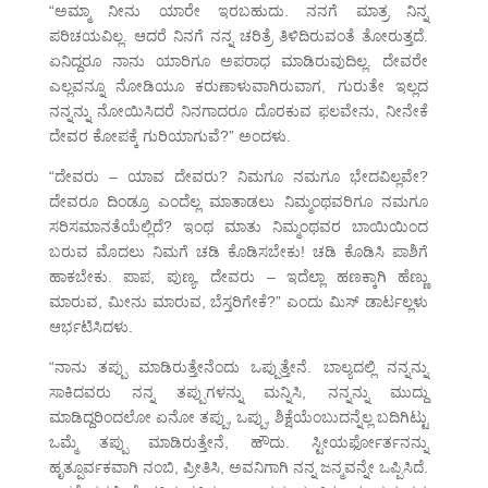
“ಅಮ್ಮಾ ನೀನು ಯಾರೇ ಇರಬಹುದು. ನನಗೆ ಮಾತ್ರ ನಿನ್ನ
ಪರಿಚಯವಿಲ್ಲ. ಆದರೆ ನಿನಗೆ ನನ್ನ ಚರಿತ್ರೆ ತಿಳಿದಿರುವಂತೆ ತೋರುತ್ತದೆ.
ಏನಿದ್ದರೂ ನಾನು ಯಾರಿಗೂ ಅಪರಾಧ ಮಾಡಿರುವುದಿಲ್ಲ. ದೇವರೇ
ಎಲ್ಲವನ್ನೂ ನೋಡಿಯೂ ಕರುಣಾಳುವಾಗಿರುವಾಗ, ಗುರುತೇ ಇಲ್ಲದ
ನನ್ನನ್ನು ನೋಯಿಸಿದರೆ ನಿನಗಾದರೂ ದೊರಕುವ ಫಲವೇನು, ನೀನೇಕೆ
ದೇವರ ಕೋಪಕ್ಕೆ ಗುರಿಯಾಗುವೆ?” ಅಂದಳು.
“ದೇವರು – ಯಾವ ದೇವರು? ನಿಮಗೂ ನಮಗೂ ಭೇದವಿಲ್ಲವೇ?
ದೇವರೂ ದಿಂಡ್ರೂ ಎಂದೆಲ್ಲ ಮಾತಾಡಲು ನಿಮ್ಮಂಥವರಿಗೂ ನಮಗೂ
ಸರಿಸಮಾನತೆಯೆಲ್ಲಿದೆ? ಇಂಥ ಮಾತು ನಿಮ್ಮಂಥವರ ಬಾಯಿಯಿಂದ
ಬರುವ ಮೊದಲು ನಿಮಗೆ ಚಡಿ ಕೊಡಿಸಬೇಕು! ಚಡಿ ಕೊಡಿಸಿ ಪಾಶಿಗೆ
ಹಾಕಬೇಕು. ಪಾಪ, ಪುಣ್ಯ, ದೇವರು – ಇದೆಲ್ಲಾ ಹಣಕ್ಕಾಗಿ ಹೆಣ್ಣು
ಮಾರುವ, ಮೀನು ಮಾರುವ, ಬೆಸ್ತರಿಗೇಕೆ?” ಎಂದು ಮಿಸ್ ಡಾರ್ಟಲ್ಲಳು
ಆರ್ಭಟಿಸಿದಳು.
“ನಾನು ತಪ್ಪು ಮಾಡಿರುತ್ತೇನೆಂದು ಒಪ್ಪುತ್ತೇನೆ. ಬಾಲ್ಯದಲ್ಲಿ ನನ್ನನ್ನು
ಸಾಕಿದವರು ನನ್ನ ತಪ್ಪುಗಳನ್ನು ಮನ್ನಿಸಿ, ನನ್ನನ್ನು ಮುದ್ದು
ಮಾಡಿದ್ದರಿಂದಲೋ ಏನೋ ತಪ್ಪು, ಒಪ್ಪು, ಶಿಕ್ಷೆಯೆಂಬುದನ್ನೆಲ್ಲ ಬದಿಗಿಟ್ಟು
ಒಮ್ಮೆ ತಪ್ಪು ಮಾಡಿರುತ್ತೇನೆ, ಹೌದು. ಸ್ಟೀಯರ್ಫೋರ್ತನನ್ನು
ಹೃತ್ಪೂರ್ವಕವಾಗಿ ನಂಬಿ, ಪ್ರೀತಿಸಿ, ಅವನಿಗಾಗಿ ನನ್ನ ಜನ್ಮವನ್ನೇ ಒಪ್ಪಿಸಿದೆ.