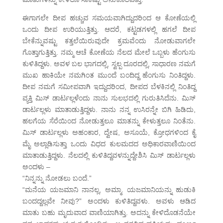
ಈಗಾಗಲೇ ದೀಪ ಹಚ್ಚುವ ಸಮಯವಾಗಿದ್ದುದರಿಂದ ಆ ಕೋಣೆಯಲ್ಲಿ
ಒಂದು ದೀಪ ಉರಿಯುತ್ತಿತ್ತು. ಆದರೆ, ಕಟ್ಟಡಗಳಲ್ಲಿ ಹಗಲೆ ದೀಪ
ಬೇಕೆನ್ನುವಷ್ಟು ಕತ್ತಲೆಯಿರುವುದೇ ಕ್ರಮವೆಂದು ನೋಡುವಾಗಲೇ
ಗೊತ್ತಾಗುತ್ತಿತ್ತು. ನಮ್ಮ ಆಚೆ ಕೋಣೆಯ ನೆಲದ ಮೇಲೆ ಒಬ್ಬಳು ಹೆಂಗುಸು
ಕುಳಿತಿದ್ದಳು. ಅವಳ ಬಲ ಭಾಗದಲ್ಲಿ, ಸ್ವಲ್ಪ ದೂರದಲ್ಲಿ, ಸಾಧಾರಣ ನಮಗೆ
ಮುಖ ಹಾಕಿಯೇ ನಮಗಿಂತ ಮುಂದೆ ಬಂದಿದ್ದ ಹೆಂಗುಸು ನಿಂತಿದ್ದಳು.
ದೀಪ ನಮಗೆ ಸಮೀಪವಾಗಿ ಇದ್ದುದರಿಂದ, ದೀಪದ ಬೆಳಕಿನಲ್ಲಿ ನಿಂತಿದ್ದ
ವ್ಯಕ್ತಿ ಮಿಸ್ ಡಾರ್ಟಲ್ಲಳೆಂದು ನಾನು ಸುಲಭದಲ್ಲಿ ಗುರುತಿಸಿದೆನು. ಮಿಸ್
ಡಾರ್ಟಲ್ಲಳು ಮಾತಾಡುತ್ತಿದ್ದಳು. ನಾನು ನನ್ನ ಉಸಿರನ್ನೇ ಬಿಗಿ ಹಿಡಿದು,
ಹಲಗೆಯ ಸೆರೆಯಿಂದ ನೋಡುತ್ತಲೂ ಮಾತನ್ನು ಕೇಳುತ್ತಲೂ ನಿಂತೆನು.
ಮಿಸ್ ಡಾರ್ಟಲ್ಲಳು ಅಹಂಕಾರ, ದ್ವೇಷ, ಅಸೂಯೆ, ಕ್ರೋಧಗಳಿಂದ ಕೈ
ಮೈ ಅಲ್ಲಾಡಿಸುತ್ತಾ ಒಂದು ವಿಧದ ಕುಲಮದದ ಅಧಿಕಾರವಾಣಿಯಿಂದ
ಮಾತಾಡುತ್ತಿದ್ದಳು. ನೆಲದಲ್ಲಿ ಕುಳಿತಿದ್ದವಳನ್ನುದ್ದೇಶಿಸಿ ಮಿಸ್ ಡಾರ್ಟಲ್ಲಳು
ಅಂದಳು –
“ನಿನ್ನನ್ನು ನೋಡಲು ಬಂದೆ.”
“ಮನೆಯ ಯಜಮಾನಿ ನಾನಲ್ಲ, ಅಮ್ಮಾ. ಯಜಮಾನಿಯನ್ನು ಹುಡುಕಿ
ಬಂದದ್ದಲ್ಲವೇ ನೀವು?” ಅಂದಳು ಕುಳಿತಿದ್ದವಳು. ಅವಳು ಆಡಿದ
ಮಾತು ಬಹು ಮೃದುವಾದ ವಾಣಿಯಾಗಿತ್ತು. ಅದನ್ನು ಕೇಳಿದೊಡನೆಯೇ