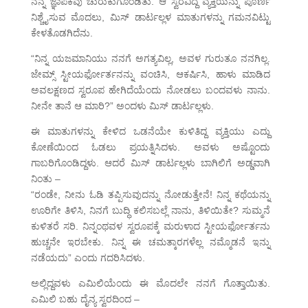
ನನ್ನ ಜ್ಞಾಪಕವು ಚುರುಕುಗೊಂಡಿತು. ಆ ಸ್ವರವಿದ್ದ ವ್ಯಕ್ತಿಯನ್ನು ಪೂರ್ಣ
ನಿಶ್ಚೈಸುವ ಮೊದಲು, ಮಿಸ್ ಡಾರ್ಟಲ್ಲಳ ಮಾತುಗಳನ್ನು ಗಮನವಿಟ್ಟು
ಕೇಳತೊಡಗಿದೆನು.
“ನಿನ್ನ ಯಜಮಾನಿಯು ನನಗೆ ಅಗತ್ಯವಿಲ್ಲ, ಅವಳ ಗುರುತೂ ನನಗಿಲ್ಲ.
ಜೇಮ್ಸ್ ಸ್ಟೀಯರ್ಫೋರ್ತನನ್ನು ವಂಚಿಸಿ, ಆಕರ್ಷಿಸಿ, ಹಾಳು ಮಾಡಿದ
ಅವಲಕ್ಷಣದ ಸ್ವರೂಪ ಹೇಗಿದೆಯೆಂದು ನೋಡಲು ಬಂದವಳು ನಾನು.
ನೀನೇ ತಾನೆ ಆ ಮಾರಿ?” ಅಂದಳು ಮಿಸ್ ಡಾರ್ಟಲ್ಲಳು.
ಈ ಮಾತುಗಳನ್ನು ಕೇಳಿದ ಒಡನೆಯೇ ಕುಳಿತಿದ್ದ ವ್ಯಕ್ತಿಯು ಎದ್ದು
ಕೋಣೆಯಿಂದ ಓಡಲು ಪ್ರಯತ್ನಿಸಿದಳು. ಅವಳು ಅಷ್ಟೊಂದು
ಗಾಬರಿಗೊಂಡಿದ್ದಳು. ಆದರೆ ಮಿಸ್ ಡಾರ್ಟಲ್ಲಳು ಬಾಗಿಲಿಗೆ ಅಡ್ಡವಾಗಿ
ನಿಂತು –
“ರಂಡೇ, ನೀನು ಓಡಿ ತಪ್ಪಿಸುವುದನ್ನು ನೋಡುತ್ತೇನೆ! ನಿನ್ನ ಕಥೆಯನ್ನು
ಊರಿಗೇ ತಿಳಿಸಿ, ನಿನಗೆ ಬುದ್ಧಿ ಕಲಿಸಬಲ್ಲೆ ನಾನು, ತಿಳಿಯಿತೇ? ಸುಮ್ಮನೆ
ಕುಳಿತರೆ ಸರಿ. ನಿನ್ನಂಥವಳ ಸ್ವರೂಪಕ್ಕೆ ಮರುಳಾದ ಸ್ಟೀಯರ್ಫೋರ್ತನು
ಹುಚ್ಚನೇ ಇರಬೇಕು. ನಿನ್ನ ಈ ಚಮತ್ಕಾರಗಳೆಲ್ಲ ನಮ್ಮೊಡನೆ ಇನ್ನು
ನಡೆಯದು” ಎಂದು ಗದರಿಸಿದಳು.
ಅಲ್ಲಿದ್ದವಳು ಎಮಿಲಿಯೆಂದು ಈ ಮೊದಲೇ ನನಗೆ ಗೊತ್ತಾಯಿತು.
ಎಮಿಲಿ ಬಹು ದೈನ್ಯ ಸ್ವರದಿಂದ –