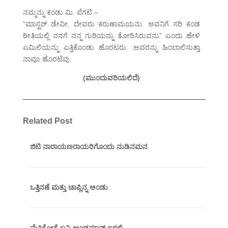
ನಮ್ಮನ್ನು ಕಂಡು ಮಿ. ಪೆಗಟಿ –
“ಮಾಸ್ಟರ್ ಡೇವೀ, ದೇವರು ಕರುಣಾಮಯನು. ಅವನಿಗೆ ಸರಿ ಕಂಡ
ರೀತಿಯಲ್ಲಿ ನನಗೆ ನನ್ನ ಗುರಿಯನ್ನು ತೋರಿಸಿರುವನು” ಎಂದು ಹೇಳಿ
ಎಮಿಲಿಯನ್ನು ಎತ್ತಿಕೊಂಡು ಹೊರಟರು. ಅವರನ್ನು ಹಿಂಬಾಲಿಸುತ್ತಾ
ನಾವೂ ಹೊರಟೆವು.
(ಮುಂದುವರಿಯಲಿದೆ)
Related Post
ಜಿಟಿ ನಾರಾಯಣರಾಯರಿಗೊಂದು ನುಡಿನಮನ
ಒತ್ತಿನಣೆ ಮತ್ತು ಚಾಪ್ಲಿನ್ನ ಅಂಡು