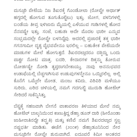
ಮಸ್ಸೂರಿ ಪೇಟೆಯ ನಿಜ ಶಿಖರಕ್ಕೆ ಗೊಂಡೋಲಾ (ರೋಪ್ವೇ ಅರ್ಥಾತ್
ಹಗ್ಗದಲ್ಲಿ ಹೋಗುವ ತೂಗುತೊಟ್ಟಿಲು) ಇತ್ತು. ಜೋಗ, ಪಳನಿಗಳಲ್ಲಿ
ಬಂಡೆಯ ತೀವ್ರ ಇಳಿಜಾರು ಮೈಯಲ್ಲಿ ಎಳೆಯುವ ಗಾಡಿಗಳಲ್ಲಿ ಹೋದ
ನೆನಪಷ್ಟೇ ಇತ್ತು. ಸಂಜೆ, ಬಹುಶಃ ಅದೇ ಮೊದಲ ಭಾರೀ ಎನ್ನುವ
ಸಂಭ್ರಮದಲ್ಲೇ ರೋಪ್ವೇ ಬಳಸಿದ್ದೆವು. ಅದರಲ್ಲಿ ಪ್ರಚಾರಕ್ಕೆ ತಕ್ಕ ಭಾರೀ
ಗಗನಗಾಮೀ ದೃಶ್ಯ ವೈಭವವೇನೂ ಇರಲಿಲ್ಲ – ಬಹುತೇಕ ಪೇಟೆಯದೇ
ಮಾಡುಗಳ ಮೇಲೆ ಹೋಗುತ್ತದೆ. ಶಿಖರದಲ್ಲಾದರೂ ದಕ್ಕಿದ್ದು ಒಂದು
ಪಾರ್ಶ್ವ ನೋಟ ಮಾತ್ರ. ಬದರಿ, ಕೇದಾರಗಳ ದಿಕ್ಕನ್ನು ತೋರುವ
ಬೋರ್ಡಷ್ಟೇ ನೋಡಿ ತೃಪ್ತರಾಗಬೇಕಾಯ್ತು. ನಾವು ಅನನುಭವದ
ಉಡಾಫೆಯಲ್ಲಿ ಬೆಚ್ಚಗಾಗಿಸುವ ಉಡುಪುಗಳನ್ನೇನೂ ಒಯ್ದಿರಲಿಲ್ಲ. ಅಲ್ಲಿ
ಕೊನೆಗೆ ಒಮ್ಮೆಲೇ ಮೋಡ, ಮಂಜು ಕವಿದು, ಪಿರಿಪಿರಿ ಮಳೆಯೂ
ಸುರಿದು, ಏರಿದ ಚಳಿಯಲ್ಲಿ, ನಮಗೆ ಗದಗುಟ್ಟಿ ಮುದುಡಿ ಹೋಟೆಲ್
ಸೇರಿದರೆ ಸಾಕೆನ್ನಿಸಿತ್ತು.
ಬೆಟ್ಟಕ್ಕೆ ಸಹಜವಾಗಿ ಬೇಗನೆ ವಾತಾವರಣ ತಿಳಿಯಾದ ಮೇಲೆ ನಮ್ಮ
ಹೋಟೆಲ್ ಬಾಲ್ಕನಿಯಿಂದ ಕಾಣುತ್ತಿದ್ದ ಡೆಹ್ರಾ ಡೂನ್ ದಾರಿ (ಹೀರೊಂಡಾ
ಜಾಹೀರಾತಿನದ್ದೇ ತದ್ಪ್ರತಿ) ಮತ್ತು ಕಣಿವೆ ನಮಗೆ ಶಿಖರದಲ್ಲಾದ ಸ್ವಲ್ಪ
ನಷ್ಟಭರ್ತಿ ಮಾಡಿತು. ಈಚೆಗೆ (೨೦೧೯) ಡೆಹ್ರಾಡೂನಿನಿಂದ ನೇರ
ಮಸ್ಸೂರಿಗೇ ರೋಪ್ವೇ ಶುರುವಾಗಿದೆ. ಐದೂವರೆ ಕಿಮೀ ಅಂತರದ