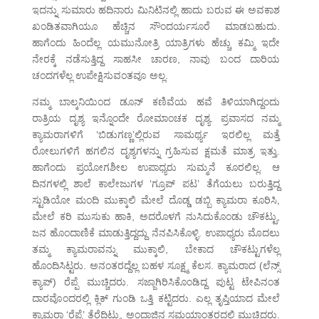
ಇದನ್ನು ಸುಮಾರು ಹದಿನಾರು ಮಿನಿಟಿನಲ್ಲಿ ಹಾದು ಬರುವ ಈ ಅವಕಾಶ
ಖಂಡಿತವಾಗಿಯೂ ಹೆಚ್ಚಿನ ಸೌಂದರ್ಯಸೂರೆ ಮಾಡಬಹುದು.
ಹಾಗೆಂದು ಹಿಂದೆಲ್ಲ ಯಮುನೋತ್ರಿ ಯಾತ್ರಿಗಳು ಹೆಚ್ಚು ಕಮ್ಮಿ ಇದೇ
ನೇರಕ್ಕೆ ನಡೆಸುತ್ತಿದ್ದ ಸಾಹಸೀ ಚಾರಣ, ನಾವು ಬಂದ ದಾರಿಯ
ಚಂದಗಳೆಲ್ಲ ಉಪೇಕ್ಷಿಸುವಂತವೂ ಅಲ್ಲ.
ನಮ್ಮ ಬಾಲ್ಕನಿಯಿಂದ ಡೂನ್ ಕಣಿವೆಯ ಹವೆ ತಿಳಿಯಾಗಿದ್ದಂದು
ರಾತ್ರಿಯ ದೃಶ್ಯ ಇನ್ನೊಂದೇ ರೋಮಾಂಚಕ ದೃಶ್ಯ. ಪ್ರವಾಸದ ನಮ್ಮ
ಕ್ಯಾಮರಾಗಳಿಗೆ ‘ಬಿಡುಗಣ್ಣ’ಲ್ಲಿರುವ ಸಾಮರ್ಥ್ಯ ಇರಲಿಲ್ಲ ಮತ್ತೆ
ರೋಲುಗಳಿಗೆ ಹಗಲಿನ ದೃಶ್ಯಗಳನ್ನು ಗ್ರಹಿಸುವ ಕ್ಷಮತೆ ಮಾತ್ರ ಇತ್ತು.
ಹಾಗೆಂದು ಪ್ರಯೋಗಶೀಲ ಉಪಾಧ್ಯರು ಸುಮ್ಮನೆ ಕೂರಲಿಲ್ಲ. ಆ
ದಿನಗಳಲ್ಲಿ ಶಾಲೆ ಕಾಲೇಜುಗಳ ‘ಗ್ರೂಪ್ ಪಟ’ ತೆಗೆಯಲು ಬರುತ್ತಿದ್ದ
ಸ್ಟುಡಿಯೋ ಮಂದಿ ಮುಕ್ಕಾಲಿ ಮೇಲೆ ದೊಡ್ಡ ಡಬ್ಬಿ ಕ್ಯಾಮರಾ ಕೂರಿಸಿ,
ಮೇಲೆ ಕರಿ ಮುಸುಕು ಹಾಕಿ, ಅದರೊಳಗೆ ನುಸಿದುಕೊಂಡು ಚೌಕಟ್ಟು,
ಜನ ಹೊಂದಾಣಿಕೆ ಮಾಡುತ್ತಿದ್ದದ್ದು ನೆನಪಿಸಿಕೊಳ್ಳಿ. ಉಪಾಧ್ಯರು ಮೊದಲು
ತಮ್ಮ ಕ್ಯಾಮರಾವನ್ನು ಮುಕ್ಕಾಲಿ, ಬೇಕಾದ ಚೌಕಟ್ಟುಗಳೆಲ್ಲ
ಹೊಂದಿಸಿಟ್ಟರು. ಅನಂತರದ್ದೆಲ್ಲ ಬಹಳ ಸೂಕ್ಷ್ಮ ಕೆಲಸ. ಕ್ಯಾಮರಾದ (ಲೆನ್ಸ್
ಕ್ಯಾಪ್) ರೆಪ್ಪೆ ಮುಚ್ಚಿದರು. ಸಜ್ಜಾಗಿರಿಸಿಕೊಂಡಿದ್ದ ಪುಟ್ಟ ಟೇಪಿನಂತ
ದಾರವೊಂದರಲ್ಲಿ ಕ್ಲಿಕ್ ಗುಂಡಿ ಒತ್ತಿ ಕಟ್ಟಿದರು. ಎಲ್ಲ ತೃಪ್ತಿಯಾದ ಮೇಲೆ
ಕ್ಯಾಮರಾ ‘ರೆಪ್ಪೆ’ ತೆರೆದಿಟ್ಟು, ಅಂದಾಜಿನ ಸಮಯಾಂತರದಲ್ಲಿ ಮುಚ್ಚಿದರು.