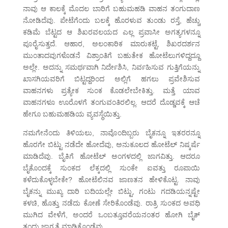
ನಾವು ಆ ಕಾಲಕ್ಕೆ ಮೊದಲ ಬಾರಿಗೆ ಬಹುಮಹಡಿ ವಾಹನ ತಂಗುದಾಣ
ನೋಡಿದೆವು. ಪೇಟೆಗೆಂದು ಬಲಕ್ಕೆ ಹೊರಳುವ ತುಂಡು ರಸ್ತೆ, ಹೆಚ್ಚು
ಕಡಿಮೆ ಬೆಟ್ಟದ ಆ ಶಿಖರವಲಯದ ಎಲ್ಲ ಪ್ರವಾಸೀ ಅಗತ್ಯಗಳನ್ನೂ
ಪೂರೈಸುತ್ತದೆ. ಆಹಾರ, ಅಲಂಕಾರಿಕ ಮಾರುಕಟ್ಟೆ, ಶಿಖರದರ್ಶನ
ಮುಂತಾದವುಗಳೊಡನೆ ವಿಶ್ರಾಂತಿಗೆ ಬಹುತೇಕ ಹೋಟೆಲುಗಳಿದ್ದದ್ದೂ
ಅಲ್ಲೇ. ಅದನ್ನು ಸಮರ್ಥವಾಗಿ ನಿರ್ದೇಶಿಸಿ, ನಿರ್ವಹಿಸುವ ಗುತ್ತಿಗೆಯನ್ನು
ಖಾಸಗಿಯವರಿಗೆ ಬಿಟ್ಟದ್ದರಿಂದ ಅಲ್ಲಿಗೆ ಹಗಲು ಪ್ರವೇಶಿಸುವ
ವಾಹನಗಳು ಪ್ರತ್ಯೇಕ ಸುಂಕ ಕೊಡಲೇಬೇಕಿತ್ತು. ಮತ್ತೆ ಯಾವ
ವಾಹನಗಳೂ ಊರೊಳಗೆ ತಂಗುವಂತಿರಲಿಲ್ಲ. ಆದರೆ ದೊಡ್ಡವಕ್ಕೆ ಆಚೆ
ಹೇಗೂ ಬಹುಮಹಡಿಯ ವ್ಯವಸ್ಥೆಯಿತ್ತು.
ನಮಗೇನೆಂದು ತಿಳಿಯಲು, ನಾವೊಂದಿಬ್ಬರು ಬೈಕನ್ನೂ ಇತರರನ್ನೂ
ಹೊರಗೇ ಬಿಟ್ಟು ನಡೆದೇ ಹೋದೆವು, ಅನುಕೂಲದ ಹೋಟೆಲ್ ನಿಷ್ಕರ್ಷೆ
ಮಾಡಿದೆವು. ಬೈಕಿಗೆ ಹೋಟೆಲ್ ಅಂಗಳದಲ್ಲಿ ಜಾಗವಿತ್ತು. ಆದರೂ
ಬೈಕೊಂದಕ್ಕೆ ಸುಂಕದ ಲೆಕ್ಕದಲ್ಲಿ ಸುಂಕೇ ಐವತ್ತು ರೂಪಾಯಿ
ಕಳೆದುಕೊಳ್ಳಬೇಕೇ? ಹೋಟೆಲಿನವ ಜಾಣತನ ಹೇಳಿಕೊಟ್ಟ. ನಾವು
ಬೈಕನ್ನು ಮುಖ್ಯ ದಾರಿ ಬದಿಯಲ್ಲೇ ಬಿಟ್ಟು, ಗಂಟು ಗದಡಿಯನ್ನಷ್ಟೇ
ಕಳಚಿ, ಹೊತ್ತು ನಡೆದು ಕೋಣೆ ಸೇರಿಕೊಂಡೆವು. ರಾತ್ರಿ ಸುಂಕದ ಅವಧಿ
ಮುಗಿದ ವೇಳೆಗೆ, ಅಂದರೆ ಒಂಬತ್ತೂವರೆಯನಂತರ ಹೋಗಿ ಬೈಕ್
ತಂದು ಜಾಗ್ರತೆ ಮಾಡಿಕೊಂಡೆವು.