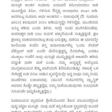
ಮಸ್ಸೂರಿ ಅಂತರ ಸುಮಾರು ಐದೂವರೆ ಕಿಮೀಯಾದರೂ ದಾರಿ
ಮೂವತ್ತೈದು ಕಿಮೀ, ಗಳಿಸುವ ಔನ್ನತ್ಯ ಅಸಾಧಾರಣ ೫೭೩೦ ಅಡಿ.
ಅದರಲ್ಲೂ ಸುಮಾರು ಅರ್ಧ ಅಂತರದ – ರಾಜಾಪುರಕ್ಕೆ (ಔ. ಸುಮಾರು
೩೫೭೦) ತಲಪುವಾಗ ೨೧೦೦ ಅಡಿಯನ್ನಷ್ಟೇ ಗಳಿಸಿದ್ದೆವು. ಮುಂದಿನದು
ಇನ್ನೂ ಕಡಿದು ಎಂದು ತಿಳಿದು, ಅಲ್ಲೇ ಊಟ ಮುಗಿಸಿಕೊಂಡೆವು.
ಅಪರಾಹ್ನದ ದಾರಿ ಬಲು ಸುರುಳಿ ಚಕ್ಕುಲಿಯಂತೆ ಸುತ್ತುತ್ತಿದ್ದಂತೆ, ಕ್ಷಣ
ಕ್ಷಣಕ್ಕೂ ವಾತಾವರಣದಲ್ಲೂ ತಂಪು ಏರುತ್ತಿತ್ತು. ದಾರಿಯ ಈ ಭಾಗವನ್ನೇ
ಹೀರೊಂಡಾ ಕಂಪೆನಿ ತನ್ನ ಜಾಹೀರಾತುಗಳೆಲ್ಲ ‘ಒಂದು ಲೀಟರ್
ಪೆಟ್ರೋಲ್ ದಾರಿ’ ಎಂದೇ ಮೆರೆಸುತ್ತಿದ್ದದ್ದು ನೆನಪಾಗಿತ್ತು. ಎರಡೂ
ಮುಕ್ಕಾಲು ಗಂಟೆಗೆ ನಾವು ಮಸ್ಸೂರಿ ಮುಟ್ಟುತ್ತಿದ್ದಂತೆ ಆಕಾಶವೇ ಹರಿದು
ಬಿದ್ದಂತೆ ಭಾರೀ ಮಳೆ ಬಂತು. ನಮ್ಮ ಅದೃಷ್ಟಕ್ಕೆ ಅಲ್ಲೊಂದು
ಮುದ್ರಣಾಲಯದ ಶೆಡ್ಡು ಖಾಲಿಯಾಗಿ ತೆರೆದುಕೊಂಡಿತ್ತು! ಸಕಾಲಕ್ಕೆ ಒಳ
ಸೇರಿದ್ದಕ್ಕೆ ಉರಿ ಬಿಸಿಲ ನಾಡಿನ ವ್ಯವಸ್ಥೆಯಲ್ಲೇ ಇದ್ದ ನಾವೂ ನಮ್ಮ ಗಂಟು
ಮೂಟೆಗಳೂ ಬಚಾವಾದವು. (ಮುಂದೆ ಗಂಟುಗಳಿಗೆಲ್ಲ ಪ್ಲ್ಯಾಸ್ಟಿಕ್
ಆವರಣ ಕೊಟ್ಟೇ ಕಟ್ಟುತ್ತಿದ್ದೆವು, ನಮ್ಮ ಮಳೆಯುಡುಪುಗಳು ಸುಲಭವಾಗಿ
ಸಿಗುವಂತೇ ಇಟ್ಟುಕೊಳ್ಳುತ್ತಿದ್ದೆವು.)
ಹಿಮಾಲಯದ ಪ್ರಾಥಮಿಕ ಶ್ರೇಣಿಯೊಂದರ ಶಿಖರ ವಲಯದಲ್ಲಿರುವ
ಪುಟ್ಟ ಪಟ್ಟಣ ಮಸ್ಸೂರಿ. ನಾವು ಮಳೆ ತಪ್ಪಿಸಿಕೊಂಡ ಸ್ವಲ್ಪದರಲ್ಲೇ ಅಂದರೆ