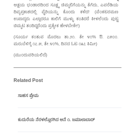
ಅಕ್ಷಯ ಭಂಡಾರದಿಂದ ಸೂಕ್ಷ್ಮ ಚಿಮ್ಮಟಿಗೆಯನ್ನು ತೆಗೆದು, ಎವರೆಡಿಯ
ದಿವ್ಯಪ್ರಕಾಶದಲ್ಲಿ ವೈರಿಯನ್ನು ಕೊಂದು ಕಳೆದ! (ವೆಂಕಟರಮಣ
ಉಪಾದ್ಯರು ಎಲ್ಲಾದರೂ ಕಾಲಿಗೆ ಮುಳ್ಳು ಕಂತಿದರೆ ಕೀಳಲೆಂದು ಪುಟ್ಟ
ಚಿಮ್ಮಟ ತಂದಿದ್ದರೆಂದು ಪ್ರತ್ಯೇಕ ಹೇಳಬೇಕೇ!)
(ಸೂರ್ಯ ಕಂತುವ ಮೊದಲು ತಾ.೨೧. ತೇ ೪೧% ಔ. ೭೫೦೦.
ಮರುಬೆಳಿಗ್ಗೆ ೧೭.೫, ತೇ.೪೦%, ದಿನದ ಓಟ ೧೩೭ ಕಿಮೀ)
(ಮುಂದುವರಿಯಲಿದೆ)
Related Post
ಸಾಹಸ ಪ್ರೇಮ
ಕುದುರೆಯ ನೆರಳಲ್ಲೊರಗಿದ ಆನೆ ೧. ಜಮಾಲಾಬಾದ್