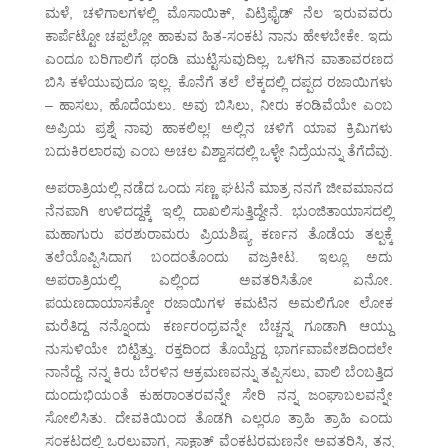
ಮಳೆ, ಚಳಿಗಾಲಗಳಲ್ಲಿ ಮೊಸಾಯಿಕ್, ವಿಟ್ರಿಫೈಡ್ ನೆಲ ಇರುವವರು
ಕಾರ್ಪೆಟ್ಟೋ ಚಪ್ಪಲ್ಲೋ ಹಾಕುವ ಹಿತ-ಸಂಕಟ ನಾನು ಹೇಳಬೇಕೇ. ಇದು
ಎಂದೂ ಬರಿಗಾಲಿಗೆ ಥಂಡಿ ಮುಟ್ಟಿಸುವುದಿಲ್ಲ, ಒಳಗಿನ ವಾತಾವರಣದ
ಬಿಸಿ ಕಳೆಯುವುದೂ ಇಲ್ಲ. ಕೊನೆಗೆ ತಲೆ ಲೆಕ್ಕದಲ್ಲಿ ದಪ್ಪದ ರಜಾಯಿಗಳು
– ಹಾಸಲು, ಹೊದೆಯಲು. ಅವು ಬಿಸಿಲು, ನೀರು ಕಂಡಿವೆಯೇ ಎಂಬ
ಅಪ್ರಿಯ ಪ್ರಶ್ನೆ ನಾವು ಹಾಕಲಿಲ್ಲ! ಅಲ್ಲಿನ ಚಳಿಗೆ ಯಾವ ಕ್ರಿಮಿಗಳು
ಬದುಕಿರಲಾರವು ಎಂಬ ಅಚಲ ವಿಶ್ವಾಸದಲ್ಲಿ ಒಳ್ಳೇ ನಿದ್ರೆಯನ್ನು ತೆಗೆದೆವು.
ಅಪರಾತ್ರಿಯಲ್ಲಿ ನಡೆದ ಒಂದು ಸಣ್ಣ ಘಟನೆ ಮಾತ್ರ ನನಗೆ ಜೀವಮಾನದ
ನೆನಪಾಗಿ ಉಳಿದದ್ದಕ್ಕೆ ಇಲ್ಲಿ ದಾಖಲಿಸುತ್ತಿದ್ದೇನೆ. ಭುಂಜಿತಾಯಾಸದಲ್ಲಿ
ಮಹಾಗುರು ಪರಶುರಾಮರು ಪ್ರಿಯಶಿಷ್ಯ ಕರ್ಣನ ತೊಡೆಯ ತಲ್ಪಕ್ಕೆ
ತಲೆಯೊಪ್ಪಿಸಿದಾಗ ಬಂದಂತೊಂದು ವಜ್ರಕೀಟ. ಇಲ್ಲೂ ಅದು
ಅಪರಾತ್ರಿಯಲ್ಲಿ ಎಲ್ಲಿಂದ ಅವತರಿಸಿತೋ ಏನೋ.
ಪಯಣದಾಯಾಸಕ್ಕೋ ರಜಾಯಿಗಳ ಕಮಟಿನ ಅಮಲಿಗೋ ಲೋಕ
ಮರೆತಿದ್ದ ನನ್ನೊಂದು ಕರ್ಣರಂಧ್ರವನ್ನೇ ಬೆಚ್ಚನ್ನ ಗೂಡಾಗಿ ಆಯ್ದು
ನುಸುಳಿಯೇ ಬಿಟ್ಟಿತ್ತು. ರಕ್ತದಿಂದ ತೊಯ್ದೆದ್ದ ಭಾರ್ಗವಾವೇಶದಿಂದಲೇ
ನಾನೆದ್ದೆ. ನನ್ನ ಕಿರು ಬೆರಳಿನ ಆಕ್ರಮಣವನ್ನು ತಪ್ಪಿಸಲು, ವಾಲಿ ಬೆಂಬತ್ತಿದ
ದುಂದುಭಿಯಂತೆ ಕುಹರಾಂತರವನ್ನೇ ಸೇರಿ ನನ್ನ ಜಂಘಾಬಲವನ್ನೇ
ಸೋಲಿಸಿತು. ದೇವಕಿಯಿಂದ ತೊಡಗಿ ಎಲ್ಲರೂ ತ್ರಾಹಿ ತ್ರಾಹಿ ಎಂದು
ಸಂಕಟದಲ್ಲಿ ಒರಲುವಾಗ, ಸಾಕ್ಷಾತ್ ವೆಂಕಟರಮಣನೇ ಅವತರಿಸಿ, ತನ್ನ