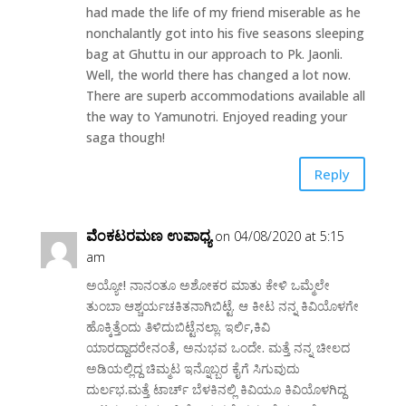
had made the life of my friend miserable as he
nonchalantly got into his five seasons sleeping
bag at Ghuttu in our approach to Pk. Jaonli.
Well, the world there has changed a lot now.
There are superb accommodations available all
the way to Yamunotri. Enjoyed reading your
saga though!
Reply
ವೆಂಕಟರಮಣ ಉಪಾಧ್ಯ
on 04/08/2020 at 5:15
am
ಅಯ್ಯೋ! ನಾನಂತೂ ಅಶೋಕರ ಮಾತು ಕೇಳಿ ಒಮ್ಮೆಲೇ
ತುಂಬಾ ಆಶ್ಚರ್ಯಚಕಿತನಾಗಿಬಿಟ್ಟೆ. ಆ ಕೀಟ ನನ್ನ ಕಿವಿಯೊಳಗೇ
ಹೊಕ್ಕಿತ್ತೆಂದು ತಿಳಿದುಬಿಟ್ಟೆನಲ್ಲಾ. ಇರ್ಲಿ,ಕಿವಿ
ಯಾರದ್ದಾದರೇನಂತೆ, ಅನುಭವ ಒಂದೇ. ಮತ್ತೆ ನನ್ನ ಚೀಲದ
ಅಡಿಯಲ್ಲಿದ್ದ ಚಿಮ್ಮಟ ಇನ್ನೊಬ್ಬರ ಕೈಗೆ ಸಿಗುವುದು
ದುರ್ಲಭ.ಮತ್ತೆ ಟಾರ್ಚ್ ಬೆಳಕಿನಲ್ಲಿ ಕಿವಿಯೂ ಕಿವಿಯೊಳಗಿದ್ದ