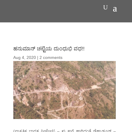
ಹನುಮಾನ್ ಚಟ್ಟಿಯ ದುಂಧುಭಿ ವಧ!!
Aug 4, 2020
|
2 comments
(ಪ್ರಾಕೃತಿಕ ಭಾರತ ಸೀಳೋಟ – ೯) ಕಾಗೆ ಹಾರಿದಂತೆ ಡೆಹ್ರಾಡೂನ್ –