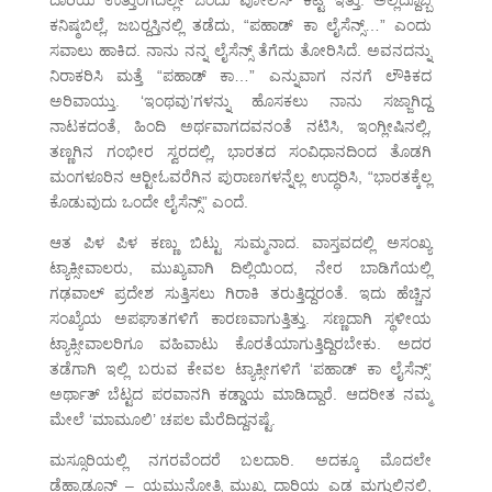
ದಾರಿಯ ಉತ್ತುಂಗದಲ್ಲೇ ಒಂದು ಪೋಲಿಸ್ ಕಟ್ಟೆ ಇತ್ತು. ಅಲ್ಲಿದ್ದೊಬ್ಬ
ಕನಿಷ್ಠಬಿಲ್ಲೆ, ಜಬರ್‍ದಸ್ತಿನಲ್ಲಿ ತಡೆದು, “ಪಹಾಡ್ ಕಾ ಲೈಸೆನ್ಸ್…” ಎಂದು
ಸವಾಲು ಹಾಕಿದ. ನಾನು ನನ್ನ ಲೈಸೆನ್ಸ್ ತೆಗೆದು ತೋರಿಸಿದೆ. ಅವನದನ್ನು
ನಿರಾಕರಿಸಿ ಮತ್ತೆ “ಪಹಾಡ್ ಕಾ…” ಎನ್ನುವಾಗ ನನಗೆ ಲೌಕಿಕದ
ಅರಿವಾಯ್ತು. ‘ಇಂಥವು’ಗಳನ್ನು ಹೊಸಕಲು ನಾನು ಸಜ್ಜಾಗಿದ್ದ
ನಾಟಕದಂತೆ, ಹಿಂದಿ ಅರ್ಥವಾಗದವನಂತೆ ನಟಿಸಿ, ಇಂಗ್ಲೀಷಿನಲ್ಲಿ,
ತಣ್ಣಗಿನ ಗಂಭೀರ ಸ್ವರದಲ್ಲಿ, ಭಾರತದ ಸಂವಿಧಾನದಿಂದ ತೊಡಗಿ
ಮಂಗಳೂರಿನ ಆರ್‍ಟೀಓವರೆಗಿನ ಪುರಾಣಗಳನ್ನೆಲ್ಲ ಉದ್ಧರಿಸಿ, “ಭಾರತಕ್ಕೆಲ್ಲ
ಕೊಡುವುದು ಒಂದೇ ಲೈಸೆನ್ಸ್” ಎಂದೆ.
ಆತ ಪಿಳ ಪಿಳ ಕಣ್ಣು ಬಿಟ್ಟು ಸುಮ್ಮನಾದ. ವಾಸ್ತವದಲ್ಲಿ ಅಸಂಖ್ಯ
ಟ್ಯಾಕ್ಸೀವಾಲರು, ಮುಖ್ಯವಾಗಿ ದಿಲ್ಲಿಯಿಂದ, ನೇರ ಬಾಡಿಗೆಯಲ್ಲಿ
ಗಢವಾಲ್ ಪ್ರದೇಶ ಸುತ್ತಿಸಲು ಗಿರಾಕಿ ತರುತ್ತಿದ್ದರಂತೆ. ಇದು ಹೆಚ್ಚಿನ
ಸಂಖ್ಯೆಯ ಅಪಘಾತಗಳಿಗೆ ಕಾರಣವಾಗುತ್ತಿತ್ತು. ಸಣ್ಣದಾಗಿ ಸ್ಥಳೀಯ
ಟ್ಯಾಕ್ಸೀವಾಲರಿಗೂ ವಹಿವಾಟು ಕೊರತೆಯಾಗುತ್ತಿದ್ದಿರಬೇಕು. ಅದರ
ತಡೆಗಾಗಿ ಇಲ್ಲಿ ಬರುವ ಕೇವಲ ಟ್ಯಾಕ್ಸೀಗಳಿಗೆ ‘ಪಹಾಡ್ ಕಾ ಲೈಸೆನ್ಸ್’
ಅರ್ಥಾತ್ ಬೆಟ್ಟದ ಪರವಾನಗಿ ಕಡ್ಡಾಯ ಮಾಡಿದ್ದಾರೆ. ಆದರೀತ ನಮ್ಮ
ಮೇಲೆ ‘ಮಾಮೂಲಿ’ ಚಪಲ ಮೆರೆದಿದ್ದನಷ್ಟೆ.
ಮಸ್ಸೂರಿಯಲ್ಲಿ ನಗರವೆಂದರೆ ಬಲದಾರಿ. ಅದಕ್ಕೂ ಮೊದಲೇ
ಡೆಹ್ರಾಡೂನ್ – ಯಮುನೋತ್ರಿ ಮುಖ್ಯ ದಾರಿಯ ಎಡ ಮಗ್ಗುಲಿನಲ್ಲಿ,