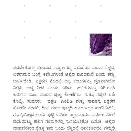
ಸಮಶೀತೋಷ್ಣ ವಲಯದ ನಮ್ಮ ಅರಣ್ಯ ಇಲಾಖೆಯ ದುಂದು ವೆಚ್ಚದ,
ಐಶರಾಮದ ಬಂಗ್ಲೆ, ಕಛೇರಿಗಳಂತೆ ಅಲ್ಲಿನ ಮರದಮನೆ ಎಂದು ತಪ್ಪು
ಭಾವಿಸಬೇಡಿ. ಎತ್ತರದ ನೆಲದಲ್ಲಿ ದಪ್ಪ ಕಂಬಗಳನ್ನು ದೃಢವಾಗಿಯೇ
ನಿಲ್ಲಿಸಿ, ಅಡ್ಡ ನೀಟ ಪಕಾಸು ಬಡಿದು, ಹಲಿಗೆಗಳನ್ನು ಬಿಗಿಯಾಗಿ
ಕೂರಿಸಿದ ಸಾಲು ಸಾಲಾದ ಪುಟ್ಟ ಕೋಣೆಗಳು. ಸುತ್ತೂ ಸಪುರ ಓಣಿ
ಕೊಟ್ಟು, ಸುಮಾರು ಹತ್ತಡಿ, ಎಂಟಡಿ ಮತ್ತು ಸಾಮಾನ್ಯ ಎತ್ತರದ
ಖೋಲೀ ಎಂದರೆ, ದೀಪ ಮಂಚ ಇತ್ಯಾದಿ ಏನೂ ಇಲ್ಲದ ಖಾಲಿ! ಕಿಟಕಿ,
ಗವಾಕ್ಷಿಯಿಲ್ಲದ ಒಂದು ಪುಟ್ಟ ಬಾಗಿಲು. ಪ್ರಾಣವಾಯು ವಾಸಿಗಳ ಮೇಲೆ
ದಯೆಯಿಟ್ಟು ಹಲಿಗೆ ಸಂದುಗಳಲ್ಲಿ ನುಸಿಯುತ್ತಿತ್ತೋ ಏನೋ! ಅಲ್ಲಿನ
ವಾತಾವರಣದ ಶೈತ್ಯಕ್ಕೆ ಇದು ಒಂದು ಲೆಕ್ಕದಲ್ಲಿ ಅನುಕೂಲವೇ. ನಮ್ಮಲ್ಲಿ