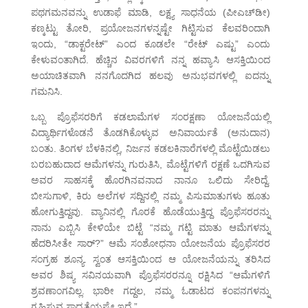
ಪಥಗಮನವನ್ನು ಉಡಾಫೆ ಮಾಡಿ, ಲಕ್ಷ್ಯ ಸಾಧನೆಯ (ಪೀಎಚ್‌ಡೀ)
ಕಣ್ಕಟ್ಟು ತೋರಿ, ಪ್ರಯೋಜನಗಳನ್ನಷ್ಟೇ ಗಿಟ್ಟಿಸುವ ಕೆಲವರಿಂದಾಗಿ
ಇಂದು, “ಡಾಕ್ಟರೇಟ್” ಎಂದ ಕೂಡಲೇ “ರೇಟ್ ಎಷ್ಟು” ಎಂದು
ಕೇಳುವಂತಾಗಿದೆ. ಹೆಚ್ಚಿನ ವಿವರಗಳಿಗೆ ನನ್ನ ಹವ್ಯಾಸಿ ಆಸಕ್ತಿಯಿಂದ
ಅಯಾಚಿತವಾಗಿ ನನಗೊದಗಿದ ಹಲವು ಅನುಭವಗಳಲ್ಲಿ ಐದನ್ನು
ಗಮನಿಸಿ.
ಒಬ್ಬ ಪ್ರೊಫೆಸರರಿಗೆ ಕಡಲಾಮೆಗಳ ಸಂರಕ್ಷಣಾ ಯೋಜನೆಯಲ್ಲಿ
ವಿದ್ಯಾರ್ಥಿಗಳೊಡನೆ ತೊಡಗಿಕೊಳ್ಳುವ ಅನಿವಾರ್ಯತೆ (ಅನುದಾನ)
ಬಂತು. ತಿಂಗಳ ಬೆಳಕಿನಲ್ಲಿ, ನಿರ್ಜನ ಕಡಲಕಿನಾರೆಗಳಲ್ಲಿ ಮೊಟ್ಟೆಯಿಡಲು
ಬರಬಹುದಾದ ಆಮೆಗಳನ್ನು ಗುರುತಿಸಿ, ಮೊಟ್ಟೆಗಳಿಗೆ ರಕ್ಷಣೆ ಒದಗಿಸುವ
ಅವರ ಸಾಹಸಕ್ಕೆ ಹೊರಗಿನವನಾದ ನಾನೂ ಒಲಿದು ಸೇರಿದ್ದೆ.
ಬೀಸುಗಾಳಿ, ಕಿರು ಅಲೆಗಳ ಸದ್ದಿನಲ್ಲಿ ನಮ್ಮ ಪಿಸುಮಾತುಗಳು ಹೂತು
ಹೋಗುತ್ತಿದ್ದವು. ವ್ಯಾನಿನಲ್ಲಿ ಗೊರಕೆ ಹೊಡೆಯುತ್ತಿದ್ದ ಪ್ರೊಫೆಸರರನ್ನು
ನಾನು ಎಬ್ಬಿಸಿ ಕೇಳಿಯೇ ಬಿಟ್ಟೆ “ನಮ್ಮ ಗಟ್ಟಿ ಮಾತು ಆಮೆಗಳನ್ನು
ಹೆದರಿಸೀತೇ ಸಾರ್?” ಆಮೆ ಸಂಶೋಧನಾ ಯೋಜನೆಯ ಪ್ರೊಫೆಸರರ
ಸಂಗ್ರಹ ಶೂನ್ಯ. ಸ್ವಂತ ಆಸಕ್ತಿಯಿಂದ ಆ ಯೋಜನೆಯನ್ನು ತರಿಸಿದ
ಅವರ ಶಿಷ್ಯ ಸವಿನಯವಾಗಿ ಪ್ರೊಫೆಸರರನ್ನೂ ರಕ್ಷಿಸಿದ “ಆಮೆಗಳಿಗೆ
ಶ್ರವಣಾಂಗವಿಲ್ಲ. ಭಾರೀ ಗದ್ದಲ, ನಮ್ಮ ಓಡಾಟದ ಕಂಪನಗಳನ್ನು
ಗ್ರಹಿಸುವ ಸಾಧ್ಯತೆಯಷ್ಟೇ ಇದೆ.”