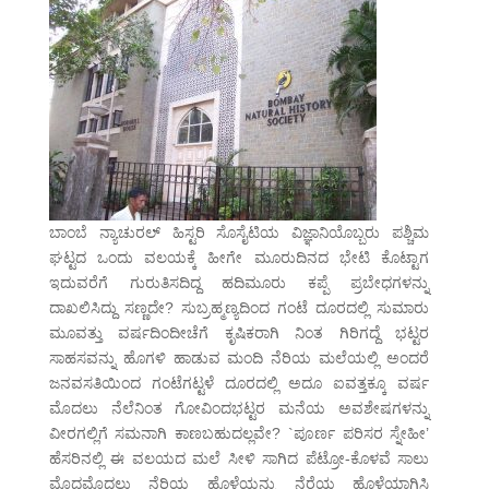
ಬಾಂಬೆ ನ್ಯಾಚುರಲ್ ಹಿಸ್ಟರಿ ಸೊಸೈಟಿಯ ವಿಜ್ಞಾನಿಯೊಬ್ಬರು ಪಶ್ಚಿಮ
ಘಟ್ಟದ ಒಂದು ವಲಯಕ್ಕೆ ಹೀಗೇ ಮೂರುದಿನದ ಭೇಟಿ ಕೊಟ್ಟಾಗ
ಇದುವರೆಗೆ ಗುರುತಿಸದಿದ್ದ ಹದಿಮೂರು ಕಪ್ಪೆ ಪ್ರಬೇಧಗಳನ್ನು
ದಾಖಲಿಸಿದ್ದು ಸಣ್ಣದೇ? ಸುಬ್ರಹ್ಮಣ್ಯದಿಂದ ಗಂಟೆ ದೂರದಲ್ಲಿ ಸುಮಾರು
ಮೂವತ್ತು ವರ್ಷದಿಂದೀಚೆಗೆ ಕೃಷಿಕರಾಗಿ ನಿಂತ ಗಿರಿಗದ್ದೆ ಭಟ್ಟರ
ಸಾಹಸವನ್ನು ಹೊಗಳಿ ಹಾಡುವ ಮಂದಿ ನೆರಿಯ ಮಲೆಯಲ್ಲಿ ಅಂದರೆ
ಜನವಸತಿಯಿಂದ ಗಂಟೆಗಟ್ಟಳೆ ದೂರದಲ್ಲಿ ಅದೂ ಐವತ್ತಕ್ಕೂ ವರ್ಷ
ಮೊದಲು ನೆಲೆನಿಂತ ಗೋವಿಂದಭಟ್ಟರ ಮನೆಯ ಅವಶೇಷಗಳನ್ನು
ವೀರಗಲ್ಲಿಗೆ ಸಮನಾಗಿ ಕಾಣಬಹುದಲ್ಲವೇ? `ಪೂರ್ಣ ಪರಿಸರ ಸ್ನೇಹೀ’
ಹೆಸರಿನಲ್ಲಿ ಈ ವಲಯದ ಮಲೆ ಸೀಳಿ ಸಾಗಿದ ಪೆಟ್ರೋ-ಕೊಳವೆ ಸಾಲು
ಮೊದಮೊದಲು ನೆರಿಯ ಹೊಳೆಯನ್ನು ನೆರೆಯ ಹೊಳೆಯಾಗಿಸಿ