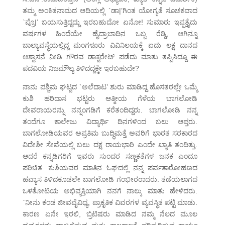
ತಮ್ಮ ಅಂಕಿತನಾಮದ ಆದಿಯಲ್ಲಿ `ಡಾ|’ಗಿಂತ ಯೋಗ್ಯತೆ ಸೂಚಕವಾದ
`ಪ್ರೊ|’ ಬಯಸುತ್ತಿದ್ದದ್ದು ಇರಬಹುದೋ ಏನೋ! ಸುಮಾರು ಇಪ್ಪತ್ತೈದು
ವರ್ಷಗಳ ಹಿಂದೆಯೇ ಹೈದ್ರಾಬಾದಿನ ಒಬ್ಬ ರೆಡ್ಡಿ, ಆಗಿನ್ನೂ
ಬಾಲ್ಯಾವಸ್ಥೆಯಲ್ಲಿದ್ದ ಮಂಗಳೂರು ವಿವಿನಿಲಯಕ್ಕೆ ಐದು ಲಕ್ಷ ದಾನದ
ಆಶ್ವಾಸನೆ ನೀಡಿ ಗೌರವ ಡಾಕ್ಟರೇಟ್ ಪಡೆದು ಮಾತು ತಪ್ಪಿಸಿದ್ದೂ ಈ
ಪದವಿಯ ನಿಜಮೌಲ್ಯ ತಿಳಿದದ್ದಕ್ಕೇ ಇರಬಹುದೇ?
ನಾನು ಪಶ್ಚಿಮ ಘಟ್ಟದ `ಅಲೆದಾಟ’ ಶುರು ಮಾಡಿದ್ದ ಹೊಸತರಲ್ಲೇ ಒಮ್ಮೆ
ಕುಶಿ ಹರಿದಾಸ ಭಟ್ಟರು ಆತ್ಮೀಯ ಗೆಳೆಯ ಬಾಗಲೋಡಿ
ದೇವರಾಯರನ್ನು ನನ್ನಂಗಡಿಗೆ ಕರೆತಂದಿದ್ದರು. ಬಾಗಲೋಡಿ ನನ್ನ
ತಂದೆಗೂ ಕಾಲೇಜು ವಿದ್ಯಾರ್ಥಿ ದಿನಗಳಿಂದ ಬಲು ಆಪ್ತರು.
ಬಾಗಲೋಡಿಯವರ ಅಪ್ರತಿಮ ಬುದ್ಧಿಮತ್ತೆ ಅವರಿಗೆ ಭಾರತ ಸರಕಾರದ
ವಿದೇಶೀ ಸೇವೆಯಲ್ಲಿ ಬಲು ದಕ್ಷ ರಾಯಭಾರಿ ಎಂದೇ ಖ್ಯಾತಿ ತಂದಿತ್ತು.
ಆದರೆ ಕನ್ನಡಿಗರಿಗೆ ಇವರು ಸುಂದರ ಸಣ್ಣಕತೆಗಳ ಜನಕ ಎಂದೂ
ಪರಿಚಿತ. ಕುಶಿಯವರ ಮಾತಿನ ಓಘದಲ್ಲಿ ನನ್ನ ಪರ್ವತಾರೋಹಣದ
ಹವ್ಯಾಸ ತಿಳಿದಕೂಡಲೇ ಬಾಗಲೋಡಿ ಗಂಭೀರರಾದರು. ತಡೆಯಲಾಗದ
ಒಳತೋಟಿಯ ಅಭಿವ್ಯಕ್ತಿಯಾಗಿ ನನಗೆ ನಾಲ್ಕು ಮಾತು ಹೇಳಿದರು.
`ನೀನು ಕಂಡ ಜೀವವೈವಿಧ್ಯ, ಪ್ರಾಕೃತಿಕ ವಿವರಗಳ ವ್ಯವಸ್ಥಿತ ಪಟ್ಟಿ ಮಾಡು.
ಕಾರಣ ಏನೇ ಇರಲಿ, ಬ್ರಿಟಿಷರು ಮಾಡಿದ ನಮ್ಮ ನೆಲದ ಮೂಲ