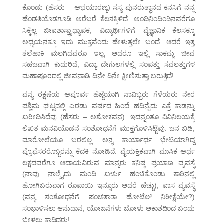
ಕೊಂಡು (ಹೆಸರು – ಅಭಯಾರಣ್ಯ) ಸಸ್ಯ ಪುನರುತ್ಥಾನದ ಕನಸಿಗೆ ನನ್ನ
ಹೆಂಡತಿಯೊಡಗೂಡಿ ಅರೆಬರೆ ಕೆಲಸಕ್ಕಿಳಿದೆ. ಅಂದಿನಿಂದಿಂದಿನವರೆಗೂ
ಸಿಕ್ಕೆಲ್ಲ ಜೀವಶಾಸ್ತ್ರಾಧ್ಯಾಪಕ, ವಿದ್ಯಾರ್ಥಿಗಳಿಗೆ ವೈಜ್ಞಾನಿಕ ಕೆಲಸಕ್ಕೂ
ಅಧ್ಯಯನಕ್ಕೂ ಇದು ಮುಕ್ತವೆಂದು ಹೇಳುತ್ತಲೇ ಬಂದೆ. ಆದರೆ ಇತ್ತ
ತಲೆಹಾಕಿ ಮಲಗಿದವರೂ ಇಲ್ಲ. ಆದರೂ ಇಲ್ಲಿ ಸಾಕಷ್ಟು ಜೀವ
ಸಹಜವಾಗಿ ಕುದುರಿದೆ, ವಿದ್ಯಾ ದೇಗುಲಗಳಲ್ಲಿ ಸಂಪತ್ತು ಸವಲತ್ತುಗಳ
ಮಹಾಪೂರದಲ್ಲಿ ಜೀವನಾಡಿ ದಿನೇ ದಿನೇ ಕ್ಷೀಣಿಸುತ್ತಾ ಬರುತ್ತಿದೆ!
ವನ್ಯ ರಕ್ಷಣೆಯ ಅಪೂರ್ವ ಹೆಜ್ಜೆಯಾಗಿ ನಾವಿಬ್ಬರು ಗೆಳೆಯರು ನೇರ
ಪಶ್ಚಿಮ ಘಟ್ಟದಲ್ಲಿ ಎರಡು ವರ್ಷದ ಹಿಂದೆ ಹದಿನೈದು ಎಕ್ರೆ ಕಾಡನ್ನು
ಖರೀದಿಸಿದೆವು (ಹೆಸರು – ಅಶೋಕವನ). ಇದನ್ನಂತೂ ವಿವಿನಿಲಯಕ್ಕೆ
ಲಿಖಿತ ಮನವಿಯೊಡನೆ ಸಂಶೋಧನೆಗೆ ಮುಕ್ತಗೊಳಿಸಿಟ್ಟೆವು. ಜನ ಬಿಡಿ,
ಮಾರೋಲೆಯೂ ಬರಲಿಲ್ಲ. ಅನ್ಯ ಕಾರ್ಯಾರ್ಥ ಭೇಟಿಯಾಗಿದ್ದ
ಪ್ರೊಫೆಸರರೊಬ್ಬರನ್ನು ಕೆದಕಿ ನೋಡಿದೆ. ವೈಯಕ್ತಿಕವಾಗಿ ಮಾಸಿಕ ಅರ್ಧ
ಲಕ್ಷದವರೆಗೂ ಆದಾಯವಿರುವ ಮಾನ್ಯರು ಕನಿಷ್ಠ ಪ್ರಯಾಣ ವ್ಯವಸ್ಥೆ
(ನಾವು ನಾಲ್ಕೈದು ಮಂದಿ ಖರ್ಚು ಹಂಚಿಕೊಂಡು ಕಾರಿನಲ್ಲಿ
ಹೋಗಿಬರುವಾಗ ರೂಪಾಯಿ ಇನ್ನೂರು ಆದರೆ ಹೆಚ್ಚು), ವಾಸ ವ್ಯವಸ್ಥೆ
(ವನ್ಯ ಸಂಶೋಧನೆಗೆ ಪಂಚತಾರಾ ಹೋಟೆಲ್ ನಿರೀಕ್ಷೆಯೇ?)
ಸಂಭಾಳಿಸಲು ಆನುದಾನ, ಯೋಜನೆಗಳು ಬೋಳು ಆಕಾಶದಿಂದ ಬಂದು
ಬೀಳಲು ಕಾದಿದ್ದರು!