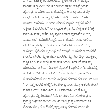
ನನಸಾಗಲಿ!ಚಿಕ್ಕ ಉದಾಹರಣೆ:ನನ್ನ ಅಮೇರಿಕನ್ ಮಿತ್ರನ
ಮಗಳು ತನ್ನ ಎಂಟನೇ ತರಗತಿಯ ಕ್ಲಾಸ್ ಅಸೈನ್ಮೆಂಟ್‌ಗೆ
ಪ್ರಬಂಧ. ಆ ಮಗು ಕರ್ನಾಟಕದಲ್ಲಿ ನಶಿಸುತ್ತಾ ಇರುವ ಶ್ರೀ
ಗಂಧದ ಮರದ ಉತ್ಪಾದನೆ ಹೇಗೆ ಹೆಚ್ಚಿಸ ಬಹುದು? ಹೇಗೆ
ಕಾಪಾಡ ಬಹುದು? ಗಂಧದ ಮರದ ವ್ಯಾಪಕ ಕಳ್ಳತನ ಹೇಗೆ
ಇತ್ತೀಚೆಗೆ ಬೆಳೆಯಿತು? ಈ ವ್ಯಾಪಕ ಕಳ್ಳತನದ ಬಗ್ಗೆ ಆಕೆಗೆ ಸಿಕ್ಕ
ಮಾಹಿತಿ ಮತ್ತು ಆಕೆಗೆ ಸಿಕ್ಕ ಪೂರಕವಾದ ಪುರಾವೆಗಳ ಬಗ್ಗೆ
ಕೂಡಾ ಆಕೆ ನಮೂದಿಸಿದ್ದಾಳೆ. ಕರ್ನಾಟಕದ ಗಂಧದ ಬೆಳೆಯ
ಪುನರುತ್ಥಾನವನ್ನು ಹೇಗೆ ಮಾಡಬಹುದು? – ಎಂಬ ಬಗ್ಗೆ
ಇನ್ನೂರು ಪುಟಗಳ ಪ್ರಬಂಧ ಬರೆದಿದ್ದಾಳೆ. ಆ ಮಗು ಇದುವರೆಗೆ
ಗಂಧದ ಮರವನ್ನು ಅಥವಾ ಭಾರತವನ್ನು ನೋಡಿಲ್ಲ. ಇದಕ್ಕೆಲ್ಲಾ
ಸ್ಪೂರ್ತಿ? ಅವಳ ಅನ್ವೇಷಣಾ ಕುತೂಹಲ. ಸದಾ ಹೊಸತನ್ನು
ಹುಡುಕುವ ಆಕೆಯ ಗೂಗಲ್ ಮೈಂಡ್ ! ಕ್ಯಾಲಿಫೋರ್ನಿಯಾದಲ್ಲಿ
ಕುಳಿತ ಆ ಬಿಳಿಯ ಮಗುವಿಗೆ “ಆಕೆಯ ತಂದೆ ಭಾರತದಿಂದ
ಕೊಂಡುಹೋದ ಎರಡಿಂಚು ಎತ್ತರದ ಗಂಧದ ಗಣಪನ ಮೂರ್ತಿ
” ಈ ಬಗ್ಗೆ ಕಾಳಜಿ ಹುಟ್ಟಿಸಿತಂತೆ!ಆ ಪ್ರಬಂಧವನ್ನು ಆಕೆಯ ತಂದೆ
ನನಗೆ ಓದಲು ಕಳುಹಿಸಿದ. ಓದಿ ಶಹಬಾಸ್‌ಗಿರಿ ಕೊಟ್ಟು
ಪ್ರಬಂಧವನ್ನು ಹಿಂತಿರುಗಿಸಿದೆ. ಆ ಮಗುವಿನ ಸಂಶೋಧನಾ
ಪ್ರವೃತ್ತಿ ಅನುಕರಣೀಯ ಅಲ್ಲವೆ?ಇಲ್ಲಿ ನನ್ನ ಅಸಹಾಯಕತೆ
ನೋಡಿ:ನಮ್ಮ ತೋಟದಲ್ಲಿ ಇದ್ದ ಎಲ್ಲಾ ಗಂಧದ ಮರಗಳು