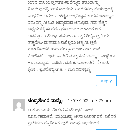
ಯಾವ ದಾರಿಯಲ್ಲಿ ಸಾಗಬಹುದೆನ್ನುವ ಹಾದಿಯನ್ನು
ತೋರುವುದಕ್ಕೆ, ಸಂಶೋಧನೆಯ ವಿವರಗಳನ್ನು ಹೇಳುವುದಕ್ಕೆ
ಇಂಥ ನಿಜ ಅನುಭವ ಹೆಚ್ಹಿನ ಆತ್ಮವಿಶ್ವಾಸ ತಂದುಕೊಡಬಲ್ಲದು.
ಇದು ನನ್ನ ಸೀಮಿತ ಅದ್ಯಾಪನದ ಅನುಭವ. ಸದಾ ಹೆಚ್ಚಿನ
ಅಧ್ಯಯನಕ್ಕೆ ಈ ಪದವಿ ನೂಕುಬಲ ಒದಗಿಸಿದರೆ ಆಗ
ಅದಕ್ಕೊಂದು ಶೋಭೆ. ಸಮಾಜ ಏನನ್ನು ನಿರೀಕ್ಷಿಸುತ್ತದೆಂದು
ಡಾಕ್ಟರೇಟ್ ಮಹಾಮಹಿಮರೆಲ್ಲರೂ ಅತ್ಮ ನಿರೀಕ್ಷಣೆ
ಮಾಡಿಕೊಂಡರೆ ತುಸು ಪರಿಸ್ಥಿತಿ ಸುಧಾರಿಸೀತು. ಹಾಗೆ
ನೋಡಿದರೆ – ಇದು ಇವರಿಗೆ ಮಾತ್ರ ಸೀಮಿತವಲ್ಲ – ಎಲ್ಲರಿಗೂ
– ಉಪಾಧ್ಯಾಯ, ಸಾಹಿತಿ , ವರ್ತಕ, ರಾಜಕಾರಣಿ, ನೇತಾರ,
ಕೃಷಿಕ .. ಪ್ರತಿಯೊಬ್ಬನಿಗೂ. – ಎ.ಪಿ.ರಾಧಾಕೃಷ್ಣ
Reply
ಚಂದ್ರಶೇಖರ ದಾಮ್ಲೆ
on 17/03/2009 at 3:25 pm
ಸಂಶೋಧನೆಯ ಮೇಲಿನ ಸಂಶೋಧನೆ ಬಹಳ
ಮಾರ್ಮಿಕವಾಗಿದೆ. ಇನ್ನೊಂದಿಷ್ಟು ಆಳದ ವಿಚಾರಗಳಿವೆ. ಬರೆದರೆ
ಪ್ರಕಟಿಸಲು ಪತ್ರಿಕೆಗಳಿಗೆ ಪುಟ ಸಾಲವು.ಅಭಿನಂದನೆ.