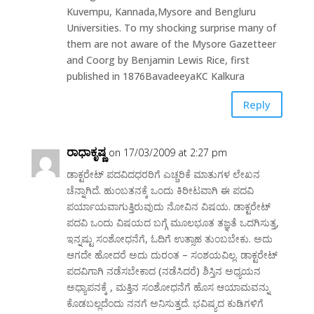
Kuvempu, Kannada,Mysore and Bengluru
Universities. To my shocking surprise many of
them are not aware of the Mysore Gazetteer
and Coorg by Benjamin Lewis Rice, first
published in 1876BavadeeyaKC Kalkura
Reply
ರಾಧಾಕೃಷ್ಣ
on 17/03/2009 at 2:27 pm
ಡಾಕ್ಟರೇಟ್ ಪದವಿದಧರರಿಗೆ ಎಚ್ಚರಿಕೆ ಮಾತುಗಳ ಲೇಖನ
ಚೆನ್ನಾಗಿದೆ. ಹುಂಬತನಕ್ಕೆ ಒಂದು ಕಿರೀಟವಾಗಿ ಈ ಪದವಿ
ಪರ್ಯಾಯವಾಗುತ್ತಿರುವುದು ನೋವಿನ ವಿಷಯ. ಡಾಕ್ಟರೇಟ್
ಪದವಿ ಒಂದು ವಿಷಯದ ಬಗ್ಗೆ ಮೂಲಭೂತ ತಜ್ಞತೆ ಒದಗಿಸುತ್ತ,
ಇನ್ನಷ್ಟು ಸಂಶೋಧನೆಗೆ, ಓದಿಗೆ ಉತ್ಸಾಹ ತುಂಬಬೇಕು. ಅದು
ಆಗದೇ ಹೋದರೆ ಅದು ದುರಂತ – ಸಂಶಯವಿಲ್ಲ. ಡಾಕ್ಟರೇಟ್
ಪದವಿಗಾಗಿ ನಡೆಸಬೇಕಾದ (ನಡೆಸಿದರೆ) ಶಿಸ್ತಿನ ಅಧ್ಯಯನ
ಅಧ್ಯಾಪನಕ್ಕೆ , ಮತ್ತಿನ ಸಂಶೋಧನೆಗೆ ಹೊಸ ಆಯಾಮವನ್ನು
ಕೊಡಬಲ್ಲದೆಂದು ನನಗೆ ಅನಿಸುತ್ತದೆ. ಭವಿಷ್ಯದ ಕುಡಿಗಳಿಗೆ