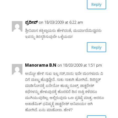
Reply
ಪ್ರದೀಪ್
on 18/03/2009 at 6:22 am
ಶ್ರೀನಿವಾಸ ಕಕ್ಕಿಲ್ಲಾಯರು ಹೇಳಿದಂತೆ, ಮರ್ಯಾದೆಯಿದ್ದವರು
ಇವನ್ನು ತಿರಸ್ಕರಿಸುವುದೇ ಒಳ್ಳೆಯದು!
Reply
Manorama B.N
on 18/03/2009 at 1:51 pm
ಅಯ್ಯೋ ಹೇಳಿ ಸುಖ ಇಲ್ಲ ಸರ್,ನಾನು ಇದೇ ಮಂಗಳೂರು ವಿ
ವಿಗೆ ಮಣ್ಣು ಹೊತ್ತಿದ್ದೇನೆ. ಸಾಕು ಸಾಕಾಗಿ ಹೋಗಿದೆ.. ರಿಜಿಸ್ಟರ್
ಮಾಡಿಸೋದಕ್ಕೆ ಏನೇನೋ ಹುಚ್ಚು ರೂಲ್ಸ್. ಡಾಕ್ಟರೇಟ್
ಕಥೆಗಳನ್ನು ಹೇಳುವುದಕ್ಕೆ ಹೊರಟರೆ ದಿನ ರಾತ್ರಿ ಕಳೆದರೂ
ಮುಗಿಯುವುದಿಲ್ಲ. ಅಲ್ಲಿರುವುದು ಒಣ ಪ್ರತಿಷ್ಠೆ ಮಾತ್ರ. ಆದರೂ
ಅಕಾಡೆಮಿಕ್ ಭವಿಷ್ಯಕ್ಕೆ ಡಾಕ್ಟರೇಟ್ ಅನಿವಾರ್ಯ ಆಗಿ
ಹೋಗಿದೆ. ಏನು ಮಾಡೋಣ. ಹೇಳಿ?