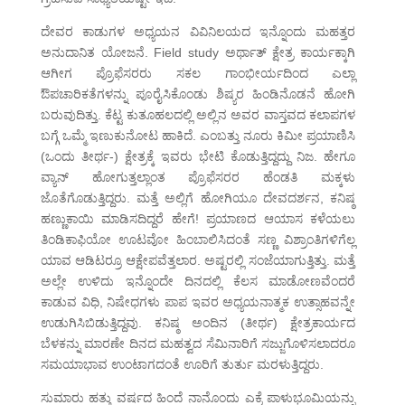
ದೇವರ ಕಾಡುಗಳ ಅಧ್ಯಯನ ವಿವಿನಿಲಯದ ಇನ್ನೊಂದು ಮಹತ್ತರ
ಅನುದಾನಿತ ಯೋಜನೆ. Field study ಅರ್ಥಾತ್ ಕ್ಷೇತ್ರ ಕಾರ್ಯಕ್ಕಾಗಿ
ಆಗೀಗ ಪ್ರೊಫೆಸರರು ಸಕಲ ಗಾಂಭೀರ್ಯದಿಂದ ಎಲ್ಲಾ
ಔಪಚಾರಿಕತೆಗಳನ್ನು ಪೂರೈಸಿಕೊಂಡು ಶಿಷ್ಯರ ಹಿಂಡಿನೊಡನೆ ಹೋಗಿ
ಬರುವುದಿತ್ತು. ಕೆಟ್ಟ ಕುತೂಹಲದಲ್ಲಿ ಅಲ್ಲಿನ ಅವರ ವಾಸ್ತವದ ಕಲಾಪಗಳ
ಬಗ್ಗೆ ಒಮ್ಮೆ ಇಣುಕುನೋಟ ಹಾಕಿದೆ. ಎಂಬತ್ತು ನೂರು ಕಿಮೀ ಪ್ರಯಾಣಿಸಿ
(ಒಂದು ತೀರ್ಥ-) ಕ್ಷೇತ್ರಕ್ಕೆ ಇವರು ಭೇಟಿ ಕೊಡುತ್ತಿದ್ದದ್ದು ನಿಜ. ಹೇಗೂ
ವ್ಯಾನ್ ಹೋಗುತ್ತಲ್ಲಾಂತ ಪ್ರೊಫೆಸರರ ಹೆಂಡತಿ ಮಕ್ಕಳು
ಜೊತೆಗೊಡುತ್ತಿದ್ದರು. ಮತ್ತೆ ಅಲ್ಲಿಗೆ ಹೋಗಿಯೂ ದೇವದರ್ಶನ, ಕನಿಷ್ಠ
ಹಣ್ಣುಕಾಯಿ ಮಾಡಿಸದಿದ್ದರೆ ಹೇಗೆ! ಪ್ರಯಾಣದ ಆಯಾಸ ಕಳೆಯಲು
ತಿಂಡಿಕಾಫಿಯೋ ಊಟವೋ ಹಿಂಬಾಲಿಸಿದಂತೆ ಸಣ್ಣ ವಿಶ್ರಾಂತಿಗಳಿಗೆಲ್ಲ
ಯಾವ ಆಡಿಟರ್ರೂ ಆಕ್ಷೇಪವೆತ್ತಲಾರ. ಅಷ್ಟರಲ್ಲಿ ಸಂಜೆಯಾಗುತ್ತಿತ್ತು. ಮತ್ತೆ
ಅಲ್ಲೇ ಉಳಿದು ಇನ್ನೊಂದೇ ದಿನದಲ್ಲಿ ಕೆಲಸ ಮಾಡೋಣವೆಂದರೆ
ಕಾಡುವ ವಿಧಿ, ನಿಷೇಧಗಳು ಪಾಪ ಇವರ ಅಧ್ಯಯನಾತ್ಮಕ ಉತ್ಸಾಹವನ್ನೇ
ಉಡುಗಿಸಿಬಿಡುತ್ತಿದ್ದವು. ಕನಿಷ್ಠ ಅಂದಿನ (ತೀರ್ಥ) ಕ್ಷೇತ್ರಕಾರ್ಯದ
ಬೆಳಕನ್ನು ಮಾರಣೇ ದಿನದ ಮಹತ್ವದ ಸೆಮಿನಾರಿಗೆ ಸಜ್ಜುಗೊಳಿಸಲಾದರೂ
ಸಮಯಾಭಾವ ಉಂಟಾಗದಂತೆ ಊರಿಗೆ ತುರ್ತು ಮರಳುತ್ತಿದ್ದರು.
ಸುಮಾರು ಹತ್ತು ವರ್ಷದ ಹಿಂದೆ ನಾನೊಂದು ಎಕ್ರೆ ಪಾಳುಭೂಮಿಯನ್ನು