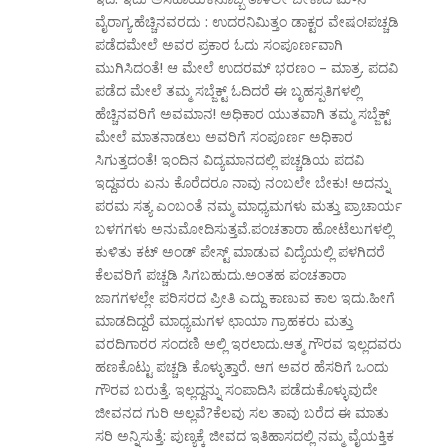
ವೈರಾಗ್ಯ.ಹೆಚ್ಚಿನವರದು : ಉದರನಿಮಿತ್ತಂ ಡಾಕ್ಟರ ವೇಷಂ!ಪಚ್ಚಡಿ
ಪಡೆದಮೇಲೆ ಅವರ ಪ್ರಕಾರ ಓದು ಸಂಪೂರ್ಣವಾಗಿ
ಮುಗಿಸಿದಂತೆ! ಆ ಮೇಲೆ ಉದರಮ್ ಭರಣಂ – ಮಾತ್ರ. ಪದವಿ
ಪಡೆದ ಮೇಲೆ ತಮ್ಮ ಸಬ್ಜೆಕ್ಟ್ ಓದಿದರೆ ಈ ಬೃಹಸ್ಪತಿಗಳಲ್ಲಿ
ಹೆಚ್ಚಿನವರಿಗೆ ಅವಮಾನ! ಅಧಿಕಾರ ಯುತವಾಗಿ ತಮ್ಮ ಸಬ್ಜೆಕ್ಟ್
ಮೇಲೆ ಮಾತನಾಡಲು ಅವರಿಗೆ ಸಂಪೂರ್ಣ ಅಧಿಕಾರ
ಸಿಗುತ್ತದಂತೆ! ಇಂದಿನ ವಿದ್ಯಮಾನದಲ್ಲಿ ಪಚ್ಚಡಿಯ ಪದವಿ
ಇದ್ದವರು ಏನು ಕೊರೆದರೂ ನಾವು ನಂಬಲೇ ಬೇಕು! ಅದನ್ನು
ಪರಮ ಸತ್ಯ ಎಂಬಂತೆ ನಮ್ಮ ಮಾಧ್ಯಮಗಳು ಮತ್ತು ಪ್ರಾಚಾರ್ಯ
ಬಳಗಗಳು ಅನುಮೋದಿಸುತ್ತವೆ.ಪಂಚತಾರಾ ಹೋಟೆಲುಗಳಲ್ಲಿ
ಕುಳಿತು ಕಟ್ ಅಂಡ್ ಪೇಸ್ಟ್ ಮಾಡುವ ವಿದ್ಯೆಯಲ್ಲಿ ಪಳಗಿದರೆ
ಕೆಲವರಿಗೆ ಪಚ್ಚಡಿ ಸಿಗಬಹುದು.ಅಂತಹ ಪಂಚತಾರಾ
ಜಾಗಗಳಲ್ಲೇ ಪರಿಸರದ ಪ್ರೀತಿ ಎದ್ದು ಕಾಣುವ ಕಾಲ ಇದು.ಹೀಗೆ
ಮಾಡದಿದ್ದರೆ ಮಾಧ್ಯಮಗಳ ಛಾಯಾ ಗ್ರಾಹಕರು ಮತ್ತು
ವರದಿಗಾರರ ಸಂದಣಿ ಅಲ್ಲಿ ಇರಲಾದು.ಆತ್ಮ ಗೌರವ ಇಲ್ಲದವರು
ಹಣಕೊಟ್ಟು ಪಚ್ಚಡಿ ಕೊಳ್ಳುತ್ತಾರೆ. ಆಗ ಅವರ ಹೆಸರಿಗೆ ಒಂದು
ಗೌರವ ಬರುತ್ತೆ. ಇಲ್ಲದ್ದನ್ನು ಸಂಪಾದಿಸಿ ಪಡೆದುಕೊಳ್ಳುವುದೇ
ಜೀವನದ ಗುರಿ ಅಲ್ಲವೆ?ಕೆಲವು ಸಲ ತಾವು ಬರೆದ ಈ ಮಾತು
ಸರಿ ಅನ್ನಿಸುತ್ತೆ: ಪುಣ್ಯಕ್ಕೆ ಜೀವದ ಇತಿಹಾಸದಲ್ಲಿ ನಮ್ಮ ವೈಯಕ್ತಿಕ