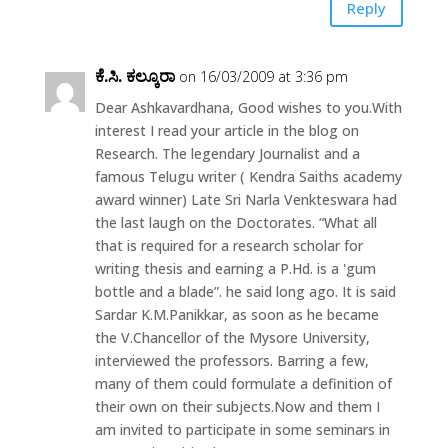
Reply
ಕೆ.ಸಿ. ಕಲ್ಕೂರಾ
on 16/03/2009 at 3:36 pm
Dear Ashkavardhana, Good wishes to you.With
interest I read your article in the blog on
Research. The legendary Journalist and a
famous Telugu writer ( Kendra Saiths academy
award winner) Late Sri Narla Venkteswara had
the last laugh on the Doctorates. “What all
that is required for a research scholar for
writing thesis and earning a P.Hd. is a 'gum
bottle and a blade”. he said long ago. It is said
Sardar K.M.Panikkar, as soon as he became
the V.Chancellor of the Mysore University,
interviewed the professors. Barring a few,
many of them could formulate a definition of
their own on their subjects.Now and them I
am invited to participate in some seminars in