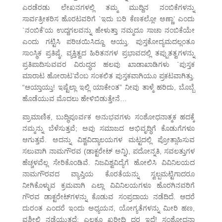
ಎರಡೆರಡು ಲೇಖನಗಳಲ್ಲಿ ತಮ್ಮ ಮುದ್ದಿನ ನಂಬಿಕೆಗಳನ್ನು
ಸಾರ್ವತ್ರೀಕರಿಸ ಹೊರಟವರಿಗೆ `ಇದು ಬರಿ ಕೆಣಕಲ್ಲೋ ಅಣ್ಣಾ’ ಎಂದು
`ನಂಬಿಕೆ’ಯ ಉದ್ದಗಲವನ್ನು ಹೇಳುತ್ತಾ ನಮ್ಮದೂ ಸಾಚಾ ನಂಬಿಕೆಯೇ
ಎಂದು ಗಟ್ಟಿಸಿ ಪರಿಚಯಿಸಿದ್ದೂ ಆಯ್ತು. ಪುಸ್ತಕೋದ್ಯಮದಲ್ಲಂತೂ
ಸಾಂಸ್ಥಿಕ ಪ್ರತಿಷ್ಠೆ, ವ್ಯಕ್ತಿತ್ವದ ಹಿರಿತನಗಳ ಪ್ರಭಾವದಲ್ಲಿ ತಪ್ಪುತತ್ವಗಳನ್ನು
ಪ್ರತಿಪಾದಿಸುವವರ ವಿರುದ್ಧದ ಹಲವು ಖಾಡಾಖಾಡಿಗಳು `ಪುಸ್ತಕ
ಮಾರಾಟ ಹೋರಾಟ’ವೆಂಬ ಸಂಕಲಿತ ಪುಸ್ತಕವಾಗಿಯೂ ಪ್ರಕಟವಾಗಿತ್ತು.
“ಆಯ್ತಾಯ್ತು! ಇಷ್ಟೆಲ್ಲಾ ಇಲ್ಲಿ ಯಾಕೇಂತ” ನೀವು ತಾಳ್ಮೆ ಹರಿದು, ಬೊಬ್ಬೆ
ಹೊಡೆಯುವ ಮೊದಲು ಹೇಳಿಬಿಡುತ್ತೇನೆ…
ಪ್ರಾಮಾಣಿಕ, ಬುದ್ಧಿಪೂರ್ವಕ ಅನುಭವಗಳು ಸಂಶೋಧನಾತ್ಮಕ ಹದಕ್ಕೆ
ನಮ್ಮನ್ನು ಬೆಳೆಸುತ್ತವೆ; ಅವು ಸಮಾಜದ ಅಭಿವೃದ್ಧಿಗೆ ಕೊಡುಗೆಗಳೂ
ಆಗುತ್ತವೆ. ಅದನ್ನು ವಿಶ್ವವಿದ್ಯಾಲಯಗಳ ಮಟ್ಟದಲ್ಲಿ ಪ್ರೋತ್ಸಾಹಿಸುವ
ಸಲುವಾಗಿ ನಾಮಗೌರವ (ಡಾಕ್ಟರೇಟ್ ಅನ್ನಿ), ಪದೋನ್ನತಿ, ಸವಲತ್ತುಗಳ
ಹೆಚ್ಚಳವೆಲ್ಲ ಸೇರಿಕೊಂಡಿವೆ. ನಿಜವಿಶ್ವವಿದ್ಯೆಗೆ ಹೋಲಿಸಿ ವಿವಿನಿಲಯದ
ನಾಮಗೌರವದ ವ್ಯಾಪ್ತಿಯ ಕೊರತೆಯನ್ನು ಸ್ವಲ್ಪಮಟ್ಟಿಗಾದರೂ
ನೀಗಿಕೊಳ್ಳುವ ಕ್ರಮವಾಗಿ ಎಲ್ಲಾ ವಿವಿನಿಲಯಗಳೂ ಹೊರಗಿನವರಿಗೆ
ಗೌರವ ಡಾಕ್ಟರೇಟ್‌ಗಳನ್ನು ಕೊಡುವ ಸಂಪ್ರದಾಯ ನಡೆದಿದೆ. ಆದರೆ
ದುರಂತ ಎಂದರೆ ಇಂದು ಅಧ್ಯಯನ, ಯೋಗ್ಯತೆಗಳನ್ನು ಮೀರಿ ಹಣ,
ವಶೀಲಿ ನಡೆಯುತ್ತದೆ; ಎಲ್ಲಕ್ಕೂ ಖರೀದಿ ದರ ಇದೆ! ಸಂಶೋಧನಾ