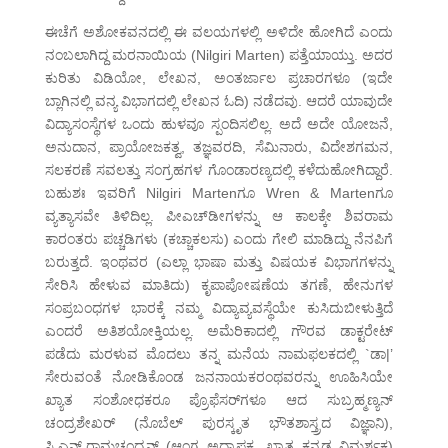
ಈಚೆಗೆ ಅಶೋಕವನದಲ್ಲಿ ಈ ವಲಯಗಳಲ್ಲಿ ಅಳಿದೇ ಹೋಗಿದೆ ಎಂದು
ನಂಬಲಾಗಿದ್ದ ಮರನಾಯಿಯ (Nilgiri Marten) ಪತ್ತೆಯಾಯ್ತು. ಅದರ
ಕುರಿತು ವಿಡಿಯೋ, ಲೇಖನ, ಅಂತರ್ಜಾಲ ಪ್ರಚಾರಗಳೂ (ಇದೇ
ಬ್ಲಾಗಿನಲ್ಲಿ ವನ್ಯ ವಿಭಾಗದಲ್ಲಿ ಲೇಖನ ಓದಿ) ನಡೆದವು. ಆದರೆ ಯಾವುದೇ
ವಿದ್ಯಾಸಂಸ್ಥೆಗಳ ಒಂದು ಹುಳವೂ ಸ್ಪಂದಿಸಲಿಲ್ಲ. ಅದೆ ಅದೇ ಯೋಜನೆ,
ಅನುದಾನ, ಪ್ರಾಯೋಜಕತ್ವ, ತಜ್ಞವರದಿ, ಸೆಮಿನಾರು, ವಿದೇಶಗಮನ,
ಸಲಕರಣೆ ಸವಲತ್ತು ಸಂಗ್ರಹಗಳ ಗೊಂಡಾರಣ್ಯದಲ್ಲಿ ಕಳೆದುಹೋಗಿದ್ದಾರೆ.
ಬಹುಶಃ ಇವರಿಗೆ Nilgiri Martenಗೂ Wren & Martenಗೂ
ವ್ಯತ್ಯಾಸವೇ ತಿಳಿದಿಲ್ಲ. ಪೀಎಚ್‌ಡೀಗಳನ್ನು ಆ ಕಾಲಕ್ಕೇ ಶಿವರಾಮ
ಕಾರಂತರು ಪಚ್ಚಡಿಗಳು (ಕಚ್ಚಾಕಲಸು) ಎಂದು ಗೇಲಿ ಮಾಡಿದ್ದು ನೆನಪಿಗೆ
ಬರುತ್ತದೆ. ಇಂಥವರ (ಎಲ್ಲಾ ಭಾಷಾ ಮತ್ತು ವಿಷಯಕ ವಿಭಾಗಗಳನ್ನು
ಸೇರಿಸಿ ಹೇಳುವ ಮಾತಿದು) ಕೃಪಾಪೋಷಣೆಯ ತಗಣೆ, ಹೇನುಗಳ
ಸಂಪ್ರಬಂಧಗಳ ಭಾರಕ್ಕೆ ನಮ್ಮ ವಿದ್ಯಾವ್ಯವಸ್ಥೆಯೇ ಕುಸಿದುಬೀಳುತ್ತಿದೆ
ಎಂದರೆ ಅತಿಶಯೋಕ್ತಿಯಲ್ಲ. ಅಮೆರಿಕಾದಲ್ಲಿ ಗೌರವ ಡಾಕ್ಟರೇಟ್
ಪಡೆದು ಮರಳುವ ಮೊದಲು ತನ್ನ ಮನೆಯ ನಾಮಫಲಕದಲ್ಲಿ `ಡಾ|’
ಸೇರುವಂತೆ ನೋಡಿಕೊಂಡ ಜನನಾಯಕರಂಥವರನ್ನು ಊಹಿಸಿಯೇ
ಖ್ಯಾತ ಸಂಶೋಧಕರೂ ಪ್ರೊಫೆಸರ್‌ಗಳೂ ಆದ ಸುಬ್ರಹ್ಮಣ್ಯನ್
ಚಂದ್ರಶೇಖರ್ (ನೊಬೆಲ್ ಪುರಸ್ಕೃತ ಭೌತಶಾಸ್ತ್ರದ ವಿಜ್ಞಾನಿ),
ಸಿ.ಎನ್.ರಾಮಚಂದ್ರನ್ (ಆಂಗ್ಲ ಅಧ್ಯಾಪಕ, ಖ್ಯಾತ ಕನ್ನಡ ವಿಮರ್ಶಕ)