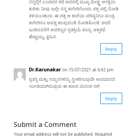
ನನ್ನಲ್ಲಿಗೆ ಬಂದವರ ಕಥೆ ಅವರಲ್ಲಿ ಮುಖ್ಯ ಮೇಶ್ಟ್ರ ಆಸಕ್ತಿಯ
ಕುರಿತು ನೀವು ಇಲ್ಲೇ ನನ್ನ ಕಾಗೇರಿಗೊಂದು ಪತ್ರ ದಲ್ಲಿ ನೋಡಿ
ತಿಳಿಯಬಹುದು. ಈ ಪತ್ರ ಆ ಶಾಲೆಯ ವರಿಷ್ಠನಿಗೂ ಮಂತ್ರಿ
ಕಾಗೇರಿಗೂ ಅವಶ್ಯ ತಲಪುವಂತೆ ನೋಡಿಕೊಂಡೆ. ಆದರೆ
ಇಂದಿನವರೆಗೆ ಅವರಿಬ್ಬರ ಪ್ರತಿಕ್ರಿಯೆ ಶೂನ್ಯ. ಆತ್ಮಕಥೆ
ಹೆಚ್ಚಾಯ್ತು, ಕ್ಷಮಿಸಿ
Reply
Dr.Karunakar
on 15/07/2021 at 6:42 pm
ಪ್ರಶಸ್ತಿ ಮತ್ತು ಸನ್ಮಾನಗಳನ್ನು ಸ್ವೀಕರಿಸುವುದೇ ಅವಮಾನದ
ಸಂಗತಿಯಾಗಿರುವುದು ಈ ಕಾಲದ ದುರಂತ ಸರ್.
Reply
Submit a Comment
Your email address will not be published.
Required