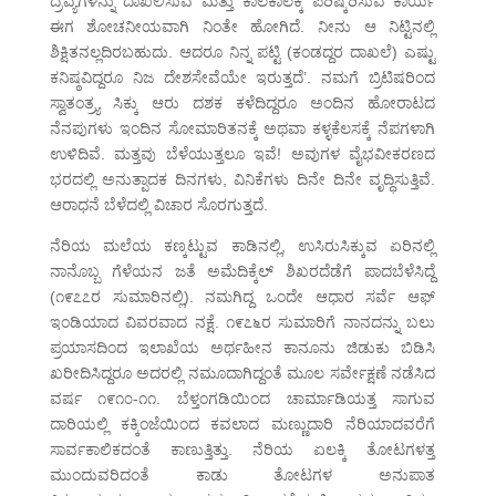
ದ್ರವ್ಯಗಳನ್ನು ದಾಖಲಿಸುವ ಮತ್ತು ಕಾಲಕಾಲಕ್ಕೆ ಪರಿಷ್ಕರಿಸುವ ಕಾರ್ಯ
ಈಗ ಶೋಚನೀಯವಾಗಿ ನಿಂತೇ ಹೋಗಿದೆ. ನೀನು ಆ ನಿಟ್ಟಿನಲ್ಲಿ
ಶಿಕ್ಷಿತನಲ್ಲದಿರಬಹುದು. ಆದರೂ ನಿನ್ನ ಪಟ್ಟಿ (ಕಂಡದ್ದರ ದಾಖಲೆ) ಎಷ್ಟು
ಕನಿಷ್ಠವಿದ್ದರೂ ನಿಜ ದೇಶಸೇವೆಯೇ ಇರುತ್ತದೆ’. ನಮಗೆ ಬ್ರಿಟಿಷರಿಂದ
ಸ್ವಾತಂತ್ರ್ಯ ಸಿಕ್ಕು ಆರು ದಶಕ ಕಳೆದಿದ್ದರೂ ಅಂದಿನ ಹೋರಾಟದ
ನೆನಪುಗಳು ಇಂದಿನ ಸೋಮಾರಿತನಕ್ಕೆ ಅಥವಾ ಕಳ್ಳಕೆಲಸಕ್ಕೆ ನೆಪಗಳಾಗಿ
ಉಳಿದಿವೆ. ಮತ್ತವು ಬೆಳೆಯುತ್ತಲೂ ಇವೆ! ಅವುಗಳ ವೈಭವೀಕರಣದ
ಭರದಲ್ಲಿ ಅನುತ್ಪಾದಕ ದಿನಗಳು, ವಿನಿಕೆಗಳು ದಿನೇ ದಿನೇ ವೃದ್ಧಿಸುತ್ತಿವೆ.
ಆರಾಧನೆ ಬೆಳೆದಲ್ಲಿ ವಿಚಾರ ಸೊರಗುತ್ತದೆ.
ನೆರಿಯ ಮಲೆಯ ಕಣ್ಕಟ್ಟುವ ಕಾಡಿನಲ್ಲಿ, ಉಸಿರುಸಿಕ್ಕುವ ಏರಿನಲ್ಲಿ
ನಾನೊಬ್ಬ ಗೆಳೆಯನ ಜತೆ ಅಮೆದಿಕ್ಕೆಲ್ ಶಿಖರದೆಡೆಗೆ ಪಾದಬೆಳೆಸಿದ್ದೆ
(೧೯೭೭ರ ಸುಮಾರಿನಲ್ಲಿ). ನಮಗಿದ್ದ ಒಂದೇ ಆಧಾರ ಸರ್ವೆ ಆಫ್
ಇಂಡಿಯಾದ ವಿವರವಾದ ನಕ್ಷೆ. ೧೯೭೬ರ ಸುಮಾರಿಗೆ ನಾನದನ್ನು ಬಲು
ಪ್ರಯಾಸದಿಂದ ಇಲಾಖೆಯ ಅರ್ಥಹೀನ ಕಾನೂನು ಜಿಡುಕು ಬಿಡಿಸಿ
ಖರೀದಿಸಿದ್ದರೂ ಅದರಲ್ಲಿ ನಮೂದಾಗಿದ್ದಂತೆ ಮೂಲ ಸರ್ವೇಕ್ಷಣೆ ನಡೆಸಿದ
ವರ್ಷ ೧೯೧೦-೧೧. ಬೆಳ್ತಂಗಡಿಯಿಂದ ಚಾರ್ಮಾಡಿಯತ್ತ ಸಾಗುವ
ದಾರಿಯಲ್ಲಿ ಕಕ್ಕಿಂಜೆಯಿಂದ ಕವಲಾದ ಮಣ್ಣುದಾರಿ ನೆರಿಯಾದವರೆಗೆ
ಸಾರ್ವಕಾಲಿಕದಂತೆ ಕಾಣುತ್ತಿತ್ತು. ನೆರಿಯ ಏಲಕ್ಕಿ ತೋಟಗಳತ್ತ
ಮುಂದುವರಿದಂತೆ ಕಾಡು ತೋಟಗಳ ಅನುಪಾತ