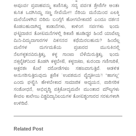
ಅಪೂರ್ವ ಪ್ರವಾಹವನ್ನು ಕಾಣಿಸಿತ್ತು. ಸದ್ಯ ಪರ್ವತ ಶ್ರೇಣಿಗೇ ಅಂತಃ
ಕುಸಿತ ಒದಗಿಸಿದ್ದು ಸಣ್ಣ ಸೇವೆಯೇ!! ನೆರಿಯ ಮನೆಯಿಂದ ಏಲಕ್ಕಿ
ಮಲೆಯೊಳಗಿನ ಬಿದಿರು ಬಂಗ್ಲೆಗೆ ಹೋಗಬೇಕಾದರೆ ಎಂದೂ ದರ್ಶನ
ಕೊಡಬಹುದಾಗಿದ್ದ ಕಾಡಾನೆಗಳು, ಕಾಳಿಂಗ ಸರ್ಪಗಳು ಇಂದು
ಘಟ್ಟದಾಚಿನ ತೋಟಮನೆಗಳಲ್ಲಿ ಠಿಕಾಣಿ ಹೂಡಿದ್ದರ ಹಿಂದೆ ಯಾವೆಲ್ಲಾ
ಮಿನಿ-ವಿದ್ಯುದಾಗಾರಗಳ ವಿಕಸನದ ಕಥೆಯಿರಬಹುದು? ಹಿಂದೆಲ್ಲ
ಮಲೆಗಳ ದುರ್ಗಮತೆಯ ಪ್ರಚಾರದ ಮುಸುಕಿನಲ್ಲಿ
ನೆಲಗಳ್ಳತನವಿರುತ್ತಿತ್ತು, ಕಳ್ಳ ಗಾಂಜಾ ಬೆಳೆಯಿರುತ್ತಿತ್ತು. ಇಂದು
ನಕ್ಸಲೈಟ್‌ನಿಂದ ತೊಡಗಿ ಕಳ್ಳಬೇಟೆ, ಕಳ್ಳನಾಟಾ, ಕುರಂದಾ ಗಣಿಗಾರಿಕೆ,
ಅಕ್ಷರಶಃ ಕೊಲೆ ದರೋಡೆಗಳೂ ಸಹಜವಾಗುತ್ತಿವೆ. ಆಡಳಿತ
ಅನುಸರಿಸುತ್ತಿರುವುದು ಕ್ಷಣಿಕ `ಉಪಶಮನ ವೈದ್ಯಕೀಯ’! “ಹಾಗಲ್ಲ”
ಎಂದು ಘಟ್ಟಿಸಿ ಹೇಳಬೇಕಾದ ಸಾಮಾಜಿಕ ಅಧ್ಯಯನ, ಪಾರಿಸರಿಕ
ಸಂಶೋಧನೆ, ಅಭಿವೃದ್ಧಿ ಪತ್ರಿಕೋದ್ಯಮವೇ ಮುಂತಾದ ಮೌಲ್ಯಗಳು
ಕೇವಲ ಕಾಲೇಜು ವಿಶ್ವವಿದ್ಯಾನಿಲಯಗಳ ತೋಟಶೃಂಗಾರದ ಸರಕುಗಳಾಗಿ
ಉಳಿದಿವೆ.
Related Post