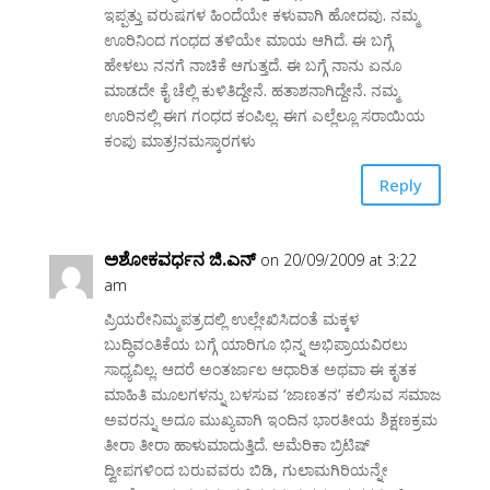
ಇಪ್ಪತ್ತು ವರುಷಗಳ ಹಿಂದೆಯೇ ಕಳುವಾಗಿ ಹೋದವು. ನಮ್ಮ
ಊರಿನಿಂದ ಗಂಧದ ತಳಿಯೇ ಮಾಯ ಆಗಿದೆ. ಈ ಬಗ್ಗೆ
ಹೇಳಲು ನನಗೆ ನಾಚಿಕೆ ಆಗುತ್ತದೆ. ಈ ಬಗ್ಗೆ ನಾನು ಏನೂ
ಮಾಡದೇ ಕೈ ಚೆಲ್ಲಿ ಕುಳಿತಿದ್ದೇನೆ. ಹತಾಶನಾಗಿದ್ದೇನೆ. ನಮ್ಮ
ಊರಿನಲ್ಲಿ ಈಗ ಗಂಧದ ಕಂಪಿಲ್ಲ. ಈಗ ಎಲ್ಲೆಲ್ಲೂ ಸರಾಯಿಯ
ಕಂಪು ಮಾತ್ರ!ನಮಸ್ಕಾರಗಳು
Reply
ಅಶೋಕವರ್ಧನ ಜಿ.ಎನ್
on 20/09/2009 at 3:22
am
ಪ್ರಿಯರೇನಿಮ್ಮಪತ್ರದಲ್ಲಿ ಉಲ್ಲೇಖಿಸಿದಂತೆ ಮಕ್ಕಳ
ಬುದ್ಧಿವಂತಿಕೆಯ ಬಗ್ಗೆ ಯಾರಿಗೂ ಭಿನ್ನ ಅಭಿಪ್ರಾಯವಿರಲು
ಸಾಧ್ಯವಿಲ್ಲ. ಆದರೆ ಅಂತರ್ಜಾಲ ಆಧಾರಿತ ಅಥವಾ ಈ ಕೃತಕ
ಮಾಹಿತಿ ಮೂಲಗಳನ್ನು ಬಳಸುವ ‘ಜಾಣತನ’ ಕಲಿಸುವ ಸಮಾಜ
ಅವರನ್ನು ಅದೂ ಮುಖ್ಯವಾಗಿ ಇಂದಿನ ಭಾರತೀಯ ಶಿಕ್ಷಣಕ್ರಮ
ತೀರಾ ತೀರಾ ಹಾಳುಮಾದುತ್ತಿದೆ. ಅಮೆರಿಕಾ ಬ್ರಿಟಿಷ್
ದ್ವೀಪಗಳಿಂದ ಬರುವವರು ಬಿಡಿ, ಗುಲಾಮಗಿರಿಯನ್ನೇ