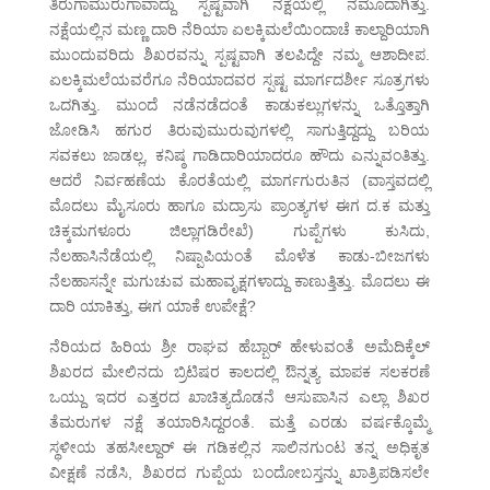
ತಿರುಗಾಮುರುಗಾವಾದ್ದು ಸ್ಪಷ್ಟವಾಗಿ ನಕ್ಷೆಯಲ್ಲಿ ನಮೂದಾಗಿತ್ತು.
ನಕ್ಷೆಯಲ್ಲಿನ ಮಣ್ಣ ದಾರಿ ನೆರಿಯಾ ಏಲಕ್ಕಿಮಲೆಯಿಂದಾಚೆ ಕಾಲ್ದಾರಿಯಾಗಿ
ಮುಂದುವರಿದು ಶಿಖರವನ್ನು ಸ್ಪಷ್ಟವಾಗಿ ತಲಪಿದ್ದೇ ನಮ್ಮ ಆಶಾದೀಪ.
ಏಲಕ್ಕಿಮಲೆಯವರೆಗೂ ನೆರಿಯಾದವರ ಸ್ಪಷ್ಟ ಮಾರ್ಗದರ್ಶೀ ಸೂತ್ರಗಳು
ಒದಗಿತ್ತು. ಮುಂದೆ ನಡೆನಡೆದಂತೆ ಕಾಡುಕಲ್ಲುಗಳನ್ನು ಒತ್ತೊತ್ತಾಗಿ
ಜೋಡಿಸಿ ಹಗುರ ತಿರುವುಮುರುವುಗಳಲ್ಲಿ ಸಾಗುತ್ತಿದ್ದದ್ದು ಬರಿಯ
ಸವಕಲು ಜಾಡಲ್ಲ, ಕನಿಷ್ಠ ಗಾಡಿದಾರಿಯಾದರೂ ಹೌದು ಎನ್ನುವಂತಿತ್ತು.
ಆದರೆ ನಿರ್ವಹಣೆಯ ಕೊರತೆಯಲ್ಲಿ ಮಾರ್ಗಗುರುತಿನ (ವಾಸ್ತವದಲ್ಲಿ
ಮೊದಲು ಮೈಸೂರು ಹಾಗೂ ಮದ್ರಾಸು ಪ್ರಾಂತ್ಯಗಳ ಈಗ ದ.ಕ ಮತ್ತು
ಚಿಕ್ಕಮಗಳೂರು ಜಿಲ್ಲಾಗಡಿರೇಖೆ) ಗುಪ್ಪೆಗಳು ಕುಸಿದು,
ನೆಲಹಾಸಿನೆಡೆಯಲ್ಲಿ ನಿಷ್ಪಾಪಿಯಂತೆ ಮೊಳೆತ ಕಾಡು-ಬೀಜಗಳು
ನೆಲಹಾಸನ್ನೇ ಮಗುಚುವ ಮಹಾವೃಕ್ಷಗಳಾದ್ದು ಕಾಣುತ್ತಿತ್ತು. ಮೊದಲು ಈ
ದಾರಿ ಯಾಕಿತ್ತು, ಈಗ ಯಾಕೆ ಉಪೇಕ್ಷೆ?
ನೆರಿಯದ ಹಿರಿಯ ಶ್ರೀ ರಾಘವ ಹೆಬ್ಬಾರ್ ಹೇಳುವಂತೆ ಅಮೆದಿಕ್ಕೆಲ್
ಶಿಖರದ ಮೇಲಿನದು ಬ್ರಿಟಿಷರ ಕಾಲದಲ್ಲಿ ಔನ್ನತ್ಯ ಮಾಪಕ ಸಲಕರಣೆ
ಒಯ್ದು ಇದರ ಎತ್ತರದ ಖಾಚಿತ್ಯದೊಡನೆ ಆಸುಪಾಸಿನ ಎಲ್ಲಾ ಶಿಖರ
ತೆಮರುಗಳ ನಕ್ಷೆ ತಯಾರಿಸಿದ್ದರಂತೆ. ಮತ್ತೆ ಎರಡು ವರ್ಷಕ್ಕೊಮ್ಮೆ
ಸ್ಥಳೀಯ ತಹಸೀಲ್ದಾರ್ ಈ ಗಡಿಕಲ್ಲಿನ ಸಾಲಿನಗುಂಟ ತನ್ನ ಅಧಿಕೃತ
ವೀಕ್ಷಣೆ ನಡೆಸಿ, ಶಿಖರದ ಗುಪ್ಪೆಯ ಬಂದೋಬಸ್ತನ್ನು ಖಾತ್ರಿಪಡಿಸಲೇ