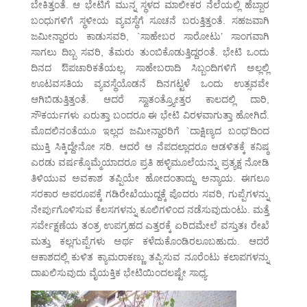
ಬೇಕಿತ್ತಂತೆ. ಆ ಭೇಟಿಗೆ ಮುನ್ನ ಸ್ಥಳದ ಮಾಲೀಕರ ನೆಲೆಯಲ್ಲಿ ಹೆಬ್ಬಾರ
ಬಂಧುಗಳಿಗೆ ಸ್ಥಳೀಯ ವ್ಯವಸ್ಥೆಗೆ ಸೂಚನೆ ಬರುತ್ತಿತ್ತಂತೆ. ಸಹಜವಾಗಿ
ಜಮೀನ್ದಾರರು ಕಾಡುಸವರಿ, `ಸಾಹೇಬರ ಸಾರೋಟು’ ಸಾಂಗವಾಗಿ
ಸಾಗಲು ದಿಬ್ಬ ಸವರಿ, ತೆಮರು ತುಂಬಿಕೊಡುತ್ತಿದ್ದರಂತೆ. ಭೇಟಿ ಒಂದು
ದಿನದ ಔಪಚಾರಿಕತೆಯಲ್ಲ, ಸಾಹೇಬರಾದಿ ಸಿಬ್ಬಂದಿಗಳಿಗೆ ಅಲ್ಲಲ್ಲಿ
ಊಟವಸತಿಯ ವ್ಯವಸ್ಥೆಯೊಡನೆ ದಿನಗಟ್ಟಳೆ ಒಂದು ಉತ್ಸವವೇ
ಆಗಿಬಿಡುತ್ತಿತ್ತಂತೆ. ಆದರೆ ಸ್ವಾತಂತ್ರ್ಯೋತ್ತರ ಕಾಲದಲ್ಲಿ ದಾರಿ,
ಸೌಕರ್ಯಗಳು ಏರುತ್ತಾ ಬಂದರೂ ಈ ಭೇಟಿ ವಿರಳವಾಗುತ್ತಾ ಹೋಗಿದೆ.
ಮೊದಲಿನಂತೆಯೂ ಇಲ್ಲದ ಜಮೀನ್ದಾರರಿಗೆ `ದಾಕ್ಷಿಣ್ಯದ ಬಂಧ’ದಿಂದ
ಮುಕ್ತಿ ಸಿಕ್ಕಿದ್ದೇನೋ ಸರಿ. ಆದರೆ ಆ ನೆಪದಲ್ಲಾದರೂ ಆಡಳಿತಕ್ಕೆ ಕನಿಷ್ಠ
ಎರಡು ವರ್ಷಕ್ಕೊಮ್ಮೆಯಾದರೂ ಪ್ರತಿ ಹಳ್ಳಿಮೂಲೆಯನ್ನು ಪ್ರತ್ಯಕ್ಷ ನೋಡಿ
ತಿಳಿಯುವ ಅವಕಾಶ ತಪ್ಪಿಯೇ ಹೋದಂತಾದ್ದು ಅನ್ಯಾಯ. ಈಗಲೂ
ಸರಕಾರ ಅಪರೂಪಕ್ಕೆ ಗಡಿರೇಖೆಯುದ್ದಕ್ಕೆ ಪೊದರು ಸವರಿ, ಗುಪ್ಪೆಗಳನ್ನು
ನೇರ್ಪುಗೊಳಿಸುವ ಕೆಲಸಗಳನ್ನು ಕೂಲಿಗಳಿಂದ ನಡೆಸುವುದುಂಟು. ಮತ್ತೆ
ಸರ್ವೇಕ್ಷಣೆಯ ತಂತ್ರ ಉಪಗ್ರಹದ ಎತ್ತರಕ್ಕೆ ಏರಿದಮೇಲೆ ವಸ್ತುತಃ ರೇಖೆ
ಮತ್ತು ಕಲ್ಲಗುಪ್ಪೆಗಳು ಅರ್ಥ ಕಳೆದುಕೊಂಡಿರಲೂಬಹುದು. ಆದರೆ
ಆಕಾಶದಲ್ಲಿ ಕುಳಿತ ಕ್ಯಾಮರಾಕಣ್ಣು ತಪ್ಪಿಸುವ ನೂರೆಂಟು ಕಲಾಪಗಳನ್ನು
ದಾಖಲಿಸುವುದು ವೈಯಕ್ತಿಕ ಭೇಟಿಯಿಂದಲಷ್ಟೇ ಸಾಧ್ಯ.