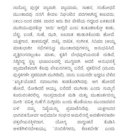
ನಾನೊಬ್ಬ ಪುಸ್ತಕ ವ್ಯಾಪಾರಿ. ವ್ಯಾಯಾಮ, ಸಾಹಸ, ಸಂಶೋಧನೆ
ಮುಂತಾದವು ನನಗೆ ಕೇವಲ ನಿಘಂಟಿನ ಪದಗಳಾಗಿದ್ದ ಕಾಲವದು;
೧೯೭೦-೮೦ರ ದಶಕ. ವಾರದ ಆರು ದಿನ ಪೇಟೆಯ ಗದ್ದಲದ ಏಕತಾನತೆ
ಮುರಿಯುವುದಕ್ಕೋ `ಅದು’ ಅಲ್ಲಿದೆ ಎಂಬ ಕುತೂಹಲಕ್ಕೋ ಕಾಡು,
ಬೆಟ್ಟ, ಬಂಡೆ, ಗುಹೆ, ಝರಿ, ಜಲಪಾತ ಹುಡುಕಿಕೊಂಡು ಹೋದೆ.
ಯಕ್ಷಗಾನ, ತಾಳಮದ್ದಳೆ, ನಾಟ್ಯ, ನಾಟಕ, ಸಂಗೀತ, ಸಿನಿಮಾ (ಆಯ್ದ
ಮಾತುಭಾರೀ ಸಭೆಗಳನ್ನೂ) ಮುಂತಾದವುಗಳನ್ನು ಅನುಭವಿಸಿದೆ.
ವೃತ್ತಿರಂಗದಲ್ಲಂತೂ ಮಾತು, ಕೃತಿಗೆ ಬೇಧವುಳಿಯದಂತೆ ದುಡಿದೆ,
ಸಿದ್ಧಿಸಿದ್ದ ಸ್ವಲ್ಪ ಭಾಷಾಬಲದಲ್ಲಿ ಮುಗ್ಧವಾಗಿ ಆದರೆ ಅನುಭವಕ್ಕೆ
ಪ್ರಾಮಾಣಿಕವಾಗಿ ಕೆಲವು ಲೇಖನಗಳನ್ನು ಬರೆದೆ, ಪ್ರಕಟಿಸಿದೆ (ಮೂರು
ಪುಸ್ತಕಗಳೇ ಪ್ರಕಟವಾಗಿ ಮುಗಿದಿವೆ). ನಾನು ಬಯಸದೇ ಇದ್ದರೂ ಬೆಳೆದ
`ಖ್ಯಾತಿ’ಯೊಡನೆ ಸವಾಲುಗಳು ಕಾಡತೊಡಗಿದವು. ಆಗ ಹೋದರೆ
ಹೋದೆ, ನೋಡಿದರೆ ಆಯ್ತು, ಬರೆದರೆ ಮುಗೀತು ಎಂದು ಸುಮ್ಮನೆ
ಕೂರುವಂತಿರಲಿಲ್ಲ. ಸಾಂಪ್ರದಾಯಿಕ ಮಡಿ ಮತ್ತು ಮುಹೂರ್ತವನ್ನು
ಮೀರಿ `ಪವಿತ್ರ ಗುಹೆ’ಗೆ ನುಗ್ಗಿದರು ಎಂದು ಹೊಡೆಯಲು ಮುಂದಾದವರ
ಬಳಿ ನಮ್ಮ ನಿಷ್ಠೆಯನ್ನು ಪ್ರಮಾಣಿಸಿದೆವು. ಯಕ್ಷಗಾನದ
ಭಾಗವತನೋರ್ವ ಅಭಿಮಾನೀ ಸಂಘದ ಅಮಲಿನಲ್ಲಿ ಅವಹೇಳನಕಾರೀ
ಪತ್ರಲೇಖನಕ್ಕಿಳಿದಾಗ, ಯೋಗ್ಯ ವಾಗ್ದಂಡನೆ ಕೊಡಿಸಿ
ಅಳತೆಗಿಳಿಸಬೇಕಾಯ್ತು. `ನಂಬಿಕೆಗಳನ್ನು ಕೆಣಕಬೇಡಿ’ ಎಂದು