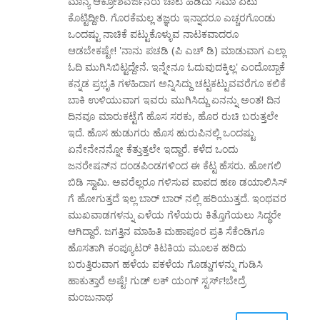
ಮಾನ್ಯ ಆಕ್ರೋಶವರ್ಜನರು ಚಾಟಿ ಹಿಡಿದು ಸಮಾ ಏಟು
ಕೊಟ್ಟಿದ್ದೀರಿ. ಗೊರಕೆಮಲ್ಲ ತಜ್ಞರು ಇನ್ನಾದರೂ ಎಚ್ಚರಗೊಂಡು
ಒಂದಷ್ಟು ನಾಚಿಕೆ ಪಟ್ಟುಕೊಳ್ಳುವ ನಾಟಕವಾದರೂ
ಆಡಬೇಕಷ್ಟೇ! 'ನಾನು ಪಚಡಿ (ಪಿ ಎಚ್ ಡಿ) ಮಾಡುವಾಗ ಎಲ್ಲಾ
ಓದಿ ಮುಗಿಸಿಬಿಟ್ಟದ್ದೇನೆ. ಇನ್ನೇನೂ ಓದುವುದಕ್ಕಿಲ್ಲ' ಎಂದೊಬ್ಬಾಕೆ
ಕನ್ನಡ ಪ್ರಭೃತಿ ಗಳಹಿದಾಗ ಅನ್ನಿಸಿದ್ದು ಚಟ್ಟಕಟ್ಟುವವರೆಗೂ ಕಲಿಕೆ
ಬಾಕಿ ಉಳಿಯುವಾಗ ಇವರು ಮುಗಿಸಿದ್ದು ಏನನ್ನು ಅಂತ! ದಿನ
ದಿನವೂ ಮಾರುಕಟ್ಟೆಗೆ ಹೊಸ ಸರಕು, ಹೊರ ರುಚಿ ಬರುತ್ತಲೇ
ಇದೆ. ಹೊಸ ಹುಡುಗರು ಹೊಸ ಹುರುಪಿನಲ್ಲಿ ಒಂದಷ್ಟು
ಏನೇನೇನನ್ನೋ ಕೆತ್ತುತ್ತಲೇ ಇದ್ದಾರೆ. ಕಳೆದ ಒಂದು
ಜನರೇಷನ್‍ನ ದಂಡಪಿಂಡಗಳಿಂದ ಈ ಕೆಟ್ಟ ಹೆಸರು. ಹೋಗಲಿ
ಬಿಡಿ ಸ್ವಾಮಿ. ಅವರೆಲ್ಲರೂ ಗಳಿಸುವ ಪಾಪದ ಹಣ ಡಯಾಲಿಸಿಸ್
ಗೆ ಹೋಗುತ್ತದೆ ಇಲ್ಲ ಬಾರ್ ಬಾರ್ ನಲ್ಲಿ ಹರಿಯುತ್ತದೆ. ಇಂಥವರ
ಮುಖವಾಡಗಳನ್ನು ಎಳೆಯ ಗೆಳೆಯರು ಕಿತ್ತೊಗೆಯಲು ಸಿದ್ಧರೇ
ಆಗಿದ್ದಾರೆ. ಜಗತ್ತಿನ ಮಾಹಿತಿ ಮಹಾಪೂರ ಪ್ರತಿ ಸೆಕೆಂಡಿಗೂ
ಹೊಸತಾಗಿ ಕಂಪ್ಯೂಟರ್ ಕಿಟಕಿಯ ಮೂಲಕ ಹರಿದು
ಬರುತ್ತಿರುವಾಗ ಹಳೆಯ ಪಕಳೆಯ ಗೊಡ್ಡುಗಳನ್ನು ಗುಡಿಸಿ
ಹಾಕುತ್ತಾರೆ ಅಷ್ಟೆ! ಗುಡ್ ಲಕ್ ಯಂಗ್ ಸ್ಟರ್ಸ್!ಬೇದ್ರೆ
ಮಂಜುನಾಥ