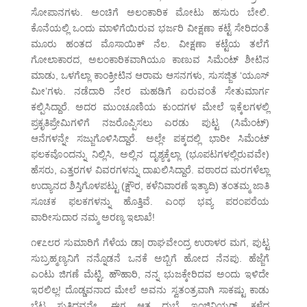
ಸೋಪಾನಗಳು. ಅಂಚಿಗೆ ಅಲಂಕಾರಿಕ ಮೋಟು ಹಸುರು ಬೇಲಿ.
ಕೊನೆಯಲ್ಲಿ ಒಂದು ಮಾಳಿಗೆಯಿರುವ ಭರ್ಜರಿ ವೀಕ್ಷಣಾ ಕಟ್ಟೆ ಸೇರಿದಂತೆ
ಮೂರು ಹಂತದ ಮೊಸಾಯಿಕ್ ನೆಲ. ವೀಕ್ಷಣಾ ಕಟ್ಟೆಯ ತಲೆಗೆ
ಗೋಲಾಕಾರದ, ಅಲಂಕಾರಿಕವಾಗಿಯೂ ಕಾಣುವ ಸಿಮೆಂಟ್ ಶೀಟಿನ
ಮಾಡು, ಒಳಗೆಲ್ಲಾ ಕಾಂಕ್ರೀಟಿನ ಆರಾಮ ಆಸನಗಳು, ಸುಸಜ್ಜಿತ ‘ಯೂಸ್
ಮೀ’ಗಳು. ನಡೆದಾರಿ ನೇರ ಮಹಡಿಗೆ ಏರುವಂತೆ ಸೇತುಮಾರ್ಗ
ಕಲ್ಪಿಸಿದ್ದಾರೆ. ಅದರ ಮುಂಚೂಣಿಯ ಕುಂದಗಳ ಮೇಲೆ ಇಕ್ಕೆಲಗಳಲ್ಲಿ
ಪ್ರಕೃತಿಪ್ರೇಮಿಗಳಿಗೆ ನಜರೊಪ್ಪಿಸಲು ಎರಡು ಪುಟ್ಟ (ಸಿಮೆಂಟ್)
ಆನೆಗಳನ್ನೇ ಸಜ್ಜುಗೊಳಿಸಿದ್ದಾರೆ. ಅಲ್ಲೇ ಪಕ್ಕದಲ್ಲಿ ಭಾರೀ ಸಿಮೆಂಟ್
ಫಲಕವೊಂದನ್ನು ನಿಲ್ಲಿಸಿ, ಅಲ್ಲಿನ ದೃಶ್ಯಕ್ಕೆಲ್ಲಾ (ಭೂಪಟಗಳಲ್ಲಿರುವವೇ)
ಹೆಸರು, ಎತ್ತರಗಳ ವಿವರಗಳನ್ನು ದಾಖಲಿಸಿದ್ದಾರೆ. ವಠಾರದ ಮರಗಳೆಲ್ಲಾ
ಉದ್ಯಾನದ ಶಿಸ್ತಿಗೊಳಪಟ್ಟು (ಕ್ಷೌರ, ಕಳೆನಿವಾರಣೆ ಇತ್ಯಾದಿ) ತಂತಮ್ಮ ಜಾತಿ
ಸೂಚಕ ಫಲಕಗಳನ್ನು ಹೊತ್ತಿವೆ. ಎಂಥ ಭವ್ಯ ಪರಂಪರೆಯ
ವಾರೀಸುದಾರ ನಮ್ಮ ಅರಣ್ಯ ಇಲಾಖೆ!
೧೯೭೮ರ ಸುಮಾರಿಗೆ ಗೆಳೆಯ ಡಾ| ರಾಘವೇಂದ್ರ ಉರಾಳರ ಮಗ, ಪುಟ್ಟ
ಸುಬ್ರಹ್ಮಣ್ಯನಿಗೆ ನನ್ನೊಡನೆ ಒನಕೆ ಅಬ್ಬಿಗೆ ಹೋದ ನೆನಪು. ಹೆಜ್ಜೆಗೆ
ಎಂಟು ಜಿಗಣೆ ಮೆಟ್ಟಿ, ಹೌಹಾರಿ, ನನ್ನ ಭುಜಕ್ಕೇರಿದವ ಅಂದು ಇಳಿದೇ
ಇರಲಿಲ್ಲ! ದೊಡ್ಡವನಾದ ಮೇಲೆ ಅವನು ಸ್ವತಂತ್ರವಾಗಿ ಸಾಕಷ್ಟು ಕಾಡು
ಬೆಟ್ಟ ಸುತ್ತಿದವನೇ. ಈಗ ಆತ ದುಬೈ ಇಂಜಿನಿಯರ್. ಕಳೆದ