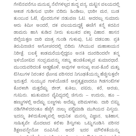
ಗೇಟಿನವರೆಗೂ ಮನುಷ್ಯ ನೆಲೆಗಳಿಲ್ಲದ ಶುದ್ಧ ವನ್ಯ. ಮಟ್ಟಸ ವಲಯದಲ್ಲಿ
ಆಕಾಶ ಗುಡಿಸುವ ಭಾರೀ ಬಿದಿರು ಹಿಂಡಿಲು, ಭಾರೀ ಮರ, ಬುಡ
ತುಂಬುವ ಓಟೆ, ಪೊದರುಗಳ ನಡುವಣ ಓಟ. ಅದರಲ್ಲು ಸುಮಾರು
ಆರು ಕಿಮೀ ಅಂದರೆ, ದಕ ವಲಯದುದ್ದಕ್ಕೆ ಈಚೆಗೆ ಕನ್ನೆ ಕದಪಿನ
ಡಾಮರು ಹಾಸಿ ಕುಡಿದ ನೀರು ಕುಲುಕದ ಪಕ್ಕಾ ವಿಹಾರ. ಹಾಸನ
ಜಿಲ್ಲೆಯತ್ತಣ ದಾರಿ ಮಾತ್ರ ಗುಂಡಿ ಗುಳುಪು, ಓಟ ದಡಬಡಾ. ಪ್ರತಿ
ತಿರುವಿನಾಚಿನ ಅಗೋಚರದಲ್ಲಿ ಬಿದಿರು ಸಿಗಿಯುವ ಮಹಾಕಾಯನ
ನಿರೀಕ್ಷೆ. ಬಲಕ್ಕೆ ಕಾಡಮರೆಯಲ್ಲಿದ್ದರೂ ಅನತಿ ದೂರದಿಂದಲೇ ತನ್ನ
ಇಳಿಯೋಟದ ಸಂಭ್ರಮವನ್ನು ಸಶಬ್ದ ಹಂಚಿಕೊಳ್ಳುವ ಕುಮಾರಧಾರೆ.
ಮುಂದುವರಿದಂತೆ ಅಡ್ಡಹೊಳೆ, ಅವುಗಳ ಅಸಂಖ್ಯ ಉಪ-ತೊರೆ ಮತ್ತು
ಟಿಸಿಲುಗಳ ನಿರಂತರ ಘೋಷ ಪರಿಸರದ ನಿಗೂಢತೆಯನ್ನು ಹೆಚ್ಚಿಸುತ್ತಲೇ
ಇರುತ್ತದೆ. ಸುಯ್ಯುವ ಗಾಳಿಯೊಡನೆ ಅಪ್ರತ್ಯಕ್ಷವಾದರೂ ಗಿಡಗಂಟಿಗಳ
ಕೊರಳಾಗಿ ಮತ್ತದೆಷ್ಟು ಜೀರ್, ಕುಕಿಲು, ವಟರು, ಕರೆ, ಅರಚು,
ಗುಟುರು. ಋತುಮಾನ ವೈವಿಧ್ಯದಲ್ಲಿ ಚಿಗುರು – ಉದುರು, ಹೂ –
ಹಣ್ಣುಗಳಲ್ಲಿ ಅದೆಷ್ಟು ಬಣ್ಣಗಳು ಅದೆಷ್ಟು ಪರಿಮಳಗಳು. ದಾರಿ ಬಿಟ್ಟು
ನಡಿಗೆಗಿಳಿದರಂತೂ ಹೆಜ್ಜೆಗೆ ನಾಲ್ಕು ಪಟ್ಟಿಮಾಡಿ ಮುಗಿಯದ ವಿಸ್ಮಯ.
ಇದನ್ನು ತಿಳಿದುಕೊಳ್ಳುವಲ್ಲಿ ಆಧುನಿಕ ಮನಸ್ಸು ವಿಜ್ಞಾನ, ಇತಿಹಾಸ,
ಸಾಹಿತ್ಯವೇ ಮೊದಲಾದ ಕಲಿಕಾ ಶಿಸ್ತುಗಳು ಒಟ್ಟುಗೂಡಿಸಿ ಪರಿಸರ
ಶಿಕ್ಷಣವನ್ನೇನೋ ರೂಪಿಸಿವೆ. ಆದರೆ ಇದರ ಮೌಲಿಕತೆಯನ್ನು