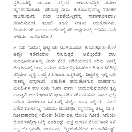
ಗ್ರಹಿಸುವಲ್ಲಿ ಅಂದಾಜು ತಪ್ಪಿದರೆ ತಳಬುಳಂಕೆನ್ನಿಸಿ ಸಚೇಲ
ಸ್ನಾನವಾಗಬಹುದು; ಪರಿಶುದ್ಧ ನೀರು ಕುಡಿಯುವುದನ್ನು ನಿರಂತರ
ಸಾಧಿಸಬಹುದು! ಇಂಥ ಬವಣೆಯೆಲ್ಲವನ್ನು ‘ಸಾರ್ವಕಾಲಿಕವಾಗಿ’
ನಿವಾರಿಸುವಂತೆ ಇಲಾಖೆ ತೂಗು ಸೇತುವೆ ಸಜ್ಜುಗೊಳಿಸಿತು.
ಕೊನೆಯದಾಗಿ ಎದುರು ದಂಡೆಯಲ್ಲಿ ಪಶಿ ಅಧ್ಯಯನಕ್ಕೆ ಆಧುನಿಕ ವಸತಿ
ಸೌಕರ್ಯ; ಡಾರ್ಮಿಟರೀಸ್.
೨. ದಾರಿ ಸಾಮಾನ್ಯ ಘಟ್ಟ ಏರಿ ಮುಗಿಯುವಾಗ ಕುಮಾರಧಾರಾ ಹೊಳೆ
ಅಷ್ಟೇ ಕಣಿವೆಯಾಳ ಸೇರಿರುತ್ತದೆ. ಅಲ್ಲೊಂದೆಡೆ ದಾರಿ
ಮರಪೊದರುಗಳನ್ನು ಮೀರಿ ನೇರ ಕಣಿವೆಯಂಚಿಗೆ ಸರಿದು ಎಡಕ್ಕೆ
ಹೊರಳುವಲ್ಲಿ ಬಲಕ್ಕೆ ಕುಮಾರ ಪರ್ವತದೆತ್ತರದವೆರೆಗೂ ದಿಗಂತ ತೆರೆದಿಟ್ಟ
ಸನ್ನಿವೇಶ. ದೃಷ್ಟಿ ಎಡಕ್ಕೆ ತಿರುಗಿದರೂ ಕನ್ನಡಿಕಲ್ಲಿನ ದಿಟ್ಟಚಿತ್ರ. ಇಲ್ಲಿ ದಾರಿ
ಸಾಕಷ್ಟು ವಿಸ್ತಾರವಿದೆ, ಬಹುತೇಕ ಹಾದುಹೋಗುವ ವಾಹನಗಳು
ಮಿನಿಟುಗಳ ಕಾಲ ನಿಂತು “ಓಹ್! ವಾವ್!!” ಉದುರಿಸುವುದರಲ್ಲೇ ತೃಪ್ತಿ
ಪಡುತ್ತವೆ. ಆದರೆ ಇಲಾಖೆಗೆ ಇಲ್ಲೂ ಪಶಿ ಪಸರಿಸುವ ತವಕ. ಎಡದ ಪುಟ್ಟ
ದರೆಯ ಮೇಲೇರಲು ಓರೆಯಲ್ಲಿ ಮೆಟ್ಟಿಲ ಸಾಲು ಕಟ್ಟಿದರು. ಮೇಲೆ
ಏಣಿನ ಗೋಣನ್ನು ಸುಮಾರು ಮೂವತ್ತಡಿ ವ್ಯಾಸದಷ್ಟು ತಟ್ಟು ಮಾಡಿ,
ಗೋಲಾಕಾರದಲ್ಲಿ ಸಿಮೆಂಟ್ ಶೀಟಿನ ಛತ್ರಿ, ಮೋಟು ಗೋಡೆ, ಸಿಮೆಂಟ್
ಬೆಂಚುಗಳನ್ನೆಲ್ಲಾ ಒಟ್ಟು ಮಾಡಿದ್ದಾರೆ. ಮತ್ತೆ ಅಂಚಿನ ನೆಲದ ‘ಕಾಡು ಕಸ’
ಎಲ್ಲ ಚೊಕ್ಕಮಾಡಿ, ಲಂಟಾನಾ, ಕ್ರೋಟನ್‌ಗಳಿಂದ ಅಲಂಕರಿಸಿದ್ದಾರೆ.