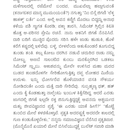
ಮಳೆಗಾಲದಲ್ಲಿ ರಜೆಮೇಲೆ ಬಂದವ, ಮುಖವೆಲ್ಲಾ ಹಲ್ಲಾಗುವಂತೆ
(ಕರ್ನಾಟಕದ ಮಾನ್ಯ ಮುಮಂಯಂತೆ?) ನಗುತ್ತಾ “ನಿಂ ಬಿಸ್ಲೆ ಜಿಗಣಿ ‘ಲೆಕ್ಕ
ಹಾಕಕ್ಕ್’ ಬರ್ತೆ” ಎಂದ. ಅಲ್ಲಿ ಅವನ ಕಣ್ಣಿಗೆ ಮೊದಲು ಬಿದ್ದದ್ದು ಅನಾಥ
ಕಳೆಯ ಪಶಿ ಸ್ವಾಗತ ಕೊಠಡಿ; ಪಕ್ಕಾ ತಾರಸಿ, ಸಿಮೆಂಟ್ ಗ್ರಿಲ್ಲಿನ ಕಿಟಕಿ
ಹೊತ್ತ ಅ-ಪರಿಸರ ಪ್ರೇಮಿ ರಚನೆ. ನಾನು ಆತನಿಗೆ ಜಿಗಣೆ ನೆನಪಿಸಿದೆ.
ದಾರಿ ಬದಿಗೆ ಮುಚ್ಚಿದ ಪೊದರು ಸರಿಸಿ ಹಳೇ ಜಾಡು ಹುಡುಕಿ, ಹೊಳೆ
ಕರೆಗೆ ಕಷ್ಟದಲ್ಲಿ ಇಳಿದೆವು. ಬಳ್ಳಿ, ಬೀಳಲೆಂದು ಆತುಕೊಂಡರೆ ತೂಗುಬಿದ್ದ
ತುಂಡು ತಂತಿ. ಕಲ್ಲು ಕೋಲು ದರಗಿನ ನಡುವೆ ಚದುರಿದ ರಾಡು ನಟ್ಟು
ಬೋಲ್ಟು. ಅಣಬೆ ಸಾಲಂಟಿದ ಕುಂಬು ಮರಕ್ಕೊರಗಿದ ಒಡಕಲು
ಸಿಮೆಂಟ್ ಸ್ಲ್ಯಾಬು. ಆಕಾಶವನ್ನು ಮೇಲೇ ಉಳಿಸಿದ ಮಹಾ ಮರದ
ಬುಡದ ಕಾಂಡದೊಳಗೇ ಸೇರಿಹೋಗುತ್ತಿತ್ತು ದಪ್ಪ ಲೋಹದ ಮಿಣಿಯ
ಉರುಳು. ಇನ್ನು ಭೋರ್ಗರೆವ ಹೊಳೆಯಾಚಿನ ವಸತಿ ಸೌಕರ್ಯ
ನೋಡಿದಂತೇ ಎಂದು ಮತ್ತೆ ದಾರಿ ಸೇರಿದೆವು. ಸುಬ್ರಹ್ಮಣ್ಯ ಥತ್, ಹತ್
ಎಂದು ಕೈ ಕೊಡಹುತ್ತಾ ನಾಲ್ಕೆಂಟು ಇಂಬುಳ ಕಿತ್ತೆಸೆದಿದ್ದ. ಆದರೆ ಎರಡು
ಜಾಗದಲ್ಲಿ ಜಿಗಣೆ ಇಲ್ಲದೇ ರಕ್ತ ಜಿನುಗುತ್ತಿದ್ದದ್ದಕ್ಕೆ ಅವನದು ಆಶ್ಚರ್ಯದ
ಮತ್ತು ಜೀವವಿಜ್ಞಾನದ ಪ್ರಶ್ನೆ, “ಈ ಎರಡು ಯಾಕೆ ಹೀಗೆ?” “ಹೊಟ್ಟೆ
ತುಂಬಿದ ಮೇಲೆ ಕಳಚಿಕೊಳ್ತಾವೆ. ಪ್ರಕೃತಿ ಅದರಷ್ಟಕ್ಕೆ ಅದರದೇ ಕಾಲದಲ್ಲಿ
ಗುಣ ಕಂಡುಕೊಳ್ಳಬೇಕು,” ನನ್ನದು ಸಮಾಜವಿಜ್ಞಾನ ಬೆರೆಸಿದ ಪ್ರಕೃತಿಪಾಠ.
(ಮೊನ್ನೆಮೊನೆ ಖಯಾಲಿ ಮೇಲೆ ಬಿಸಿಲೆಯುದ್ದಕ್ಕೆ ಬುಲೆಟ್ ಸವಾರಿ ಮಾಡಿ