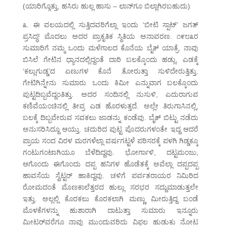
(ಯಾರಿಗ್ಗೊತ್ತು, ಹಸಿರು ಹುಲ್ಲ ಹಾಸು – ಲಾನ್‌ಗೂ ಬಿಲ್ಲಾಗಿರಬಹುದು)
೩. ಈ ವಲಯದಲ್ಲಿ ಸುತ್ತಿದವರಿಗೆಲ್ಲಾ ಇಂದು ‘ಬೀಟಿ ಸ್ಪಾಟ್’ ಜಗತ್
ಪ್ರಸಿದ್ಧ! ಮೊದಲು ಅದರ ಪ್ರಾಕೃತಿಕ ಸ್ಥಿತಿಯ ಅನಾವರಣ. ೧೯೮೩ರ
ಸುಮಾರಿಗೆ ನಮ್ಮ ಒಂದು ಮಳೆಗಾಲದ ಕೊನೆಯ ಬೈಕ್ ಯಾತ್ರೆ. ನಾವು
ಬಿಸಿಲೆ ಗೇಟಿನ ಧ್ಯಾನದಲ್ಲಿದ್ದಂತೆ ದಾರಿ ಬಲಕ್ಕೊಂದು ಹಡ್ಲು, ಎಡಕ್ಕೆ
‘ಕಲ್ಲುಗುಡ್ಡ’ದ ಏಣುಗಳ ಕೊನೆ ತೋರುತ್ತಾ ಸುಳಿದೇರುತ್ತಿತ್ತು.
ಗೇಟಿಗಿನ್ನೇನು ಸುಮಾರು ಒಂದು ಕಿಮೀ ಎನ್ನುವಾಗ ಬಲಕ್ಕೊಂದು
ಪುಟ್ಟದಿಬ್ಬವೆದ್ದಂತಿತ್ತು. ಅದರ ಸಂದಿನಲ್ಲಿ ನುಸುಳಿ, ಎದುರಾಗುವ
ಕಣಿವೆಯಂಚಿನಲ್ಲಿ ತೀವ್ರ ಎಡ ಹೊರಳುತ್ತದೆ. ಅಲ್ಲೇ ತಿರುಗಾಸಿನಲ್ಲಿ,
ಬಲಕ್ಕೆ ದಿಬ್ಬವೇರುವ ಸವಕಲು ಜಾಡನ್ನು ಕಂಡೆವು. ಬೈಕ್ ಬಿಟ್ಟು ನಡೆದು
ಅನುಸರಿಸಿದ್ದೂ ಆಯ್ತು. ಚದುರಿದ ಪುಟ್ಟ ಪೊದರುಗಳಂತೇ ಇದ್ದ ಆದರೆ
ಪ್ರಾಯ ಸಂದ ವಿರಳ ಮರಗಳೆಲ್ಲಾ ವರ್ಷಗಟ್ಟಳೆ ಪರಿಸರಕ್ಕೆ ಪಳಗಿ ಗಿಡ್ಡಕ್ಕೂ
ಗಂಟುಗಂಟಾಗಿಯೂ ಬೆಳೆದಿದ್ದವು. ಭೋರ್ಗಾಳಿ, ದಟ್ಟಮಂಜು,
ಆಗೊಂದು ಈಗೊಂದು ದಪ್ಪ ಹನಿಗಳ ಹೊಡೆತಕ್ಕೆ ಅವೆಲ್ಲಾ ದಪ್ಪದಪ್ಪ
ಹಾವಸೆಯ ಸ್ವೆಟ್ಟರ್ ಹಾಕಿದ್ದವು. ಚಳಿಗೆ ಪರ್ವತರಾಯರ ನಿಮಿರಿದ
ರೋಮದಂತೆ ಮೊಣಕಾಲೆತ್ತರದ ಹುಲ್ಲು ಸರಭರ ಸದ್ದುಮಾಡುತ್ತಲೇ
ಇತ್ತು. ಅಲ್ಲಲ್ಲಿ ಕೊರಕಲು ಕೊರಕಲಾಗಿ ಮಣ್ಣು ಮೀರುತ್ತಿದ್ದ ಬಂಡೆ
ಮೊಳಕೆಗಳನ್ನು ಹುಶಾರಾಗಿ ದಾಟುತ್ತಾ ಸುಮಾರು ಇನ್ನೂರು
ಮೀಟರ್‌ವರೆಗೂ ನಾವು ಮುಂದುವರಿದು ವಿಫಲ ಹುಡುಕು ನೋಟ