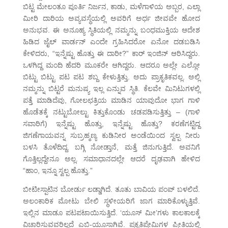
ಬಿಟ್ಟ ಮೇಲಂತೂ ಪೂರ್ತಿ ನಿರ್ಜನ, ಕಾಡು, ಮಳೆಗಾಳಿಯ ಅಬ್ಬರ, ಎಲ್ಲಾ
ಮೀರಿ ದಾರಿಯ ಅವ್ಯವಸ್ಥೆಯಲ್ಲಿ ಅವರಿಗೆ ಅರ್ಧ ಜೀವವೇ ಹೋದ
ಅನುಭವ. ಈ ಅನೂಹ್ಯ ಸ್ಥಿತಿಯಲ್ಲಿ ನಮ್ಮನ್ನು ಬಂಧಮುಕ್ತಿಯ ಆದೇಶ
ಹಿಡಿದ ಜೈಲ್ ವಾರ್ಡನ್ ಎಂದೇ ಗ್ರಹಿಸಿದರೋ ಏನೋ ದಡಬಡಿಸಿ
ಕೇಳಿದರು, “ಇನ್ನೆಷ್ಟು ಹೊತ್ತು ಈ ದಾರೀ?” ಕಾರ್ ಇಂಜಿನ್ ಆರಿಸಿದ್ದರು.
ಒಳಗಿದ್ದ ಮಂದಿ ಹೆದರಿ ಮೂಕರೇ ಆಗಿದ್ದರು. ಆದರೂ ಅಲ್ಲೇ ಎಲ್ಲೋ
ಬಿಟ್ಟು ಬಿಟ್ಟು ಪಟ ಪಟ ಶಬ್ದ ಕೇಳುತ್ತಿತ್ತು. ಅದು ಪ್ರಾಕೃತಿಕವಲ್ಲ. ಅಲ್ಲಿ
ನಮ್ಮನ್ನು ಬಿಟ್ಟರೆ ಮನುಷ್ಯ ಇಲ್ಲ ಎನ್ನುವ ಸ್ಥಿತಿ. ಕೆಲವೇ ಮಿನಿಟುಗಳಲ್ಲಿ
ಪತ್ತೆ ಮಾಡಿದೆವು, ಗೋಲಛತ್ರಿಯ ಮಾಡಿನ ಯಾವುದೋ ಭಾಗ ಗಾಳಿ
ಹೊಡೆತಕ್ಕೆ ನಟ್ಟುಬೋಲ್ಟು ಕಿತ್ತುಕೊಂಡು ಚಡಪಡಿಸುತ್ತಿತ್ತು – (ಗಾಳಿ
ಸವಾರಿಗೆ) ಇನ್ನೆಷ್ಟು ಹೊತ್ತು, ಇನ್ನೆಷ್ಟು ಹೊತ್ತು? ಕರಣೆಗಟ್ಟಿದ್ದ
ಜಿಗಣೆಗಾಯವನ್ನ ಸುಬ್ರಹ್ಮಣ್ಯ ಕುಡಿನೀರ ಅಂಡೆಯಿಂದ ಸ್ವಲ್ಪ ನೀರು
ಬಳಸಿ ತೊಳೆದಿದ್ದ. ಬಗ್ಗಿ ನೋಡ್ತಾನೆ, ಮತ್ತೆ ಜಿನುಗುತ್ತಿದೆ. ಅವನಿಗೆ
ಗೊತ್ತಿಲ್ಲದ್ದೇನೂ ಅಲ್ಲ. ಸಮಾಧಾನದಲ್ಲೇ ಆದರೆ ದೃಢವಾಗಿ ಹೇಳಿದ
“ಹಾಂ, ಇನ್ನೂ ಸ್ವಲ್ಪ ಹೊತ್ತು.”
ಬೀಟೀಸ್ಪಾಟಿನ ಬೋರ್ಡು ಲಡ್ಡಾಗಿದೆ. ತೂತು ಬಾವಿಯ ಪಂಪ್ ಬಳಲಿದೆ.
ಅಲಂಕಾರಿಕ ಮೋಟು ಬೇಲಿ ಸ್ಥಳೀಯರಿಗೆ ಜಾಗ ಮಾರಿಕೊಳ್ಳುತ್ತಿವೆ.
ಇಲ್ಲಿನ ಮಾಡೂ ಪಟಪಟಾಯಿಸುತ್ತಿದೆ. ‘ಯೂಸ್ ಮೀ’ಗಳು ಕಾಲಕಾಲಕ್ಕೆ
ವಿಚಾರಿಸುವವರಿಲ್ಲದೆ ಎಬಿ-ಯೂಸಾಗಿವೆ. ಪ್ರಕೃತಿಪ್ರೇಮಿಗಳ ಪ್ರೀತಿಯಲ್ಲಿ