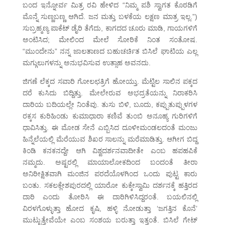
ಬಂದ ಇನ್ನೋರ್ವ ಮಿತ್ರ ರವಿ ಹೇಳಿದ “ನಿಮ್ಮ ಪಶಿ ಸ್ವಾಗತ ಕೊಠಡಿಗೆ
ಮೊನ್ನೆ ಸುಣ್ಣಬಣ್ಣ ಆಗಿದೆ. ಜನ ಮತ್ತು ಬಳಕೆಯ ಲಕ್ಷಣ ಮಾತ್ರ ಇಲ್ಲ.”)
ಸುಬ್ರಹ್ಮಣ್ಯ ಪಾಕೆಟ್ ಡೈರಿ ತೆಗೆದು, ಕಾಗದದ ಚೂರು ಮಾಡಿ, ಗಾಯಗಳಿಗೆ
ಅಂಟಿಸಿದ; ಮೇಲಿಂದ ಮೇಲೆ ಸೋರಿಕೆ ನಿಂತ ಸಂತೋಷ.
“ಮುಂದೇನು” ನನ್ನ ಜಾಲತಾಣದ ಬಹುಚರ್ಚಿತ ಬಿಸಿಲೆ ಘಾಟಿಯ ಎಲ್ಲ
ಮಗ್ಗುಲುಗಳನ್ನು ಅನುಭವಿಸುವ ಉತ್ಸಾಹ ಅವನದು.
ಜಿಗಣೆ ಲೆಕ್ಕದ ಸವಾರಿ ಗೋಲಛತ್ರಿಗೆ ಹೋಯ್ತು. ಮೆಟ್ಟಿಲ ಸಾಲಿನ ಪಕ್ಕದ
ದರೆ ಕುಸಿದು ಬಿದ್ದಿತ್ತು. ಮೇಲೇರುವ ಅಭದ್ರತೆಯನ್ನು ನಿರಾಕರಿಸಿ
ದಾರಿಯ ಬದಿಯಲ್ಲೇ ನಿಂತೆವು. ತುಸು ಬಿಳಿ, ಬೂದು, ಕಪ್ಪುತುಪ್ಪುಳಗಳ
ರಕ್ಕಸ ಕುರಿಹಿಂಡು ಕುಮಾಧಾರಾ ಕಣಿವೆ ತುಂಬಿ ಅನೂಹ್ಯ ಗುರಿಗಳಿಗೆ
ಧಾವಿಸಿತ್ತು. ಈ ಮೋಡ ಸೇನೆ ಎಬ್ಬಿಸಿದ ದೂಳೀಮಂಡಲದಂತೆ ಮಂಜು
ಹಿನ್ನೆಲೆಯಲ್ಲಿ ಮೆರೆಯುವ ಶಿಖರ ಸಾಲನ್ನು ಮರೆಮಾಡಿತ್ತು. ಆಗೀಗ ಬಿದ್ದ
ಕಿಂಡಿ ಕನಕನದ್ದೇ ಆಗಿ ವಿಶ್ವದರ್ಶನವಾದೀತೇ ಎಂಬ ಹಪಹಪಿಕೆ
ನಮ್ಮದು. ಅಷ್ಟರಲ್ಲಿ ಮಾಯಾಲೋಕದಿಂದ ಬಂದಂತೆ ತೀರಾ
ಅನಿರೀಕ್ಷಿತವಾಗಿ ಮಂಜಿನ ಪರದೆಯೊಳಗಿಂದ ಒಂದು ಪುಟ್ಟ ಕಾರು
ಬಂತು. ಸಕಲಕ್ಲೇಶಪುರದಲ್ಲಿ ಯಾರೋ ಕುಕ್ಕೇಸ್ವಾಮಿ ದರ್ಶನಕ್ಕೆ ಹತ್ತಿರದ
ದಾರಿ ಎಂದು ತೋರಿಸಿ ಈ ದಾರಿಗಿಳಿಸಿದ್ದರಂತೆ. ಬಯಲಿನಲ್ಲಿ
ವಿರಳಗೊಳ್ಳುತ್ತಾ ಹೋದ ಕೃಷಿ, ಹಳ್ಳಿ ನೋಡುತ್ತಾ ‘ಜಗತ್ತಿನ ಕೊನೆ’
ಮುಟ್ಟುತ್ತೇವೆಯೇ ಎಂಬ ಸಂಶಯ ಬರುತ್ತಾ ಇತ್ತಂತೆ. ಬಿಸಿಲೆ ಗೇಟ್