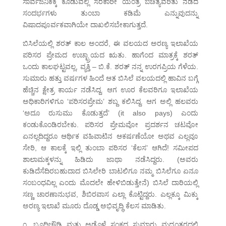
ಸಾರ್ವಜನಿಕಕ್ಕೆ ಕೊಡುವಲ್ಲಿ ಸರಕಾರೀ ಯಂತ್ರ ಔಚಿತ್ಯವರಿತು ನಡೆದ
ಸಂದರ್ಭಗಳು ತುಂಬಾ ಕಡಿಮೆ ಎನ್ನುವುದನ್ನು
ವಿಷಾದಪೂರ್ವಕವಾಗಿಯೇ ದಾಖಲಿಸಬೇಕಾಗುತ್ತದೆ.
ಬಿಸಿಲೆಯಲ್ಲಿ ಶರತ್ ಕಾಲ ಅಂದರೆ, ಈ ವಲಯದ ಅರಣ್ಯ ಇಲಾಖೆಯ
ಪರಿಸರ ಪ್ರೇಮದ ಉಚ್ಛ್ರಾಯದ ಋತು. ಹಾಗೆಂದ ಮಾತ್ರಕ್ಕೆ ಶರತ್
ಒಂದು ಕಾಲಘಟ್ಟವಲ್ಲ, ವ್ಯಕ್ತಿ – ಬಿ.ಕೆ. ಶರತ್ ನನ್ನ ಉರಗಪ್ರಿಯ ಗೆಳೆಯ.
ಸುಮಾರು ಹತ್ತು ವರ್ಷಗಳ ಹಿಂದೆ ಆತ ಬಿಸಿಲೆ ವಲಯದಲ್ಲಿ ಹಾವಿನ ಬಗ್ಗೆ
ಹೆಚ್ಚಿನ ಕ್ಷೇತ್ರ ಕಾರ್ಯ ನಡೆಸಿದ್ದ. ಆಗ ಊರ ಕೆಲವರಿಗೂ ಇಲಾಖೆಯ
ಅಧಿಕಾರಿಗಳಿಗೂ ‘ಪರಿಸರಪ್ರೇಮ’ ಶಬ್ದ ಕಲಿಸಿದ್ದ. ಆಗ ಅಲ್ಲಿ ಹಲವರು
‘ಅದೂ ರುಸುಮು ಕೊಡುತ್ತದೆ’ (it also pays) ಎಂದು
ಕಂಡುಕೊಂಡಿರಬೇಕು. ಪರಿಸರ ಪ್ರೇಮವೋ ಪ್ರದರ್ಶನ ಚಟವೋ
ಏನಲ್ಲದಿದ್ದರೂ ಆರ್ಥಿಕ ವಹಿವಾಟಿನ ಆಕರ್ಷಣೆಯೋ ಅಥವ ಎಲ್ಲವೂ
ಸೇರಿ, ಆ ಕಾಲಕ್ಕೆ ಇಲ್ಲಿ ತುಂಬಾ ಪರಿಸರ ‘ಕೆಲಸ’ ಆಗಿದೆ! ಸಮೀಪದ
ಶಾಲಾಮಕ್ಕಳನ್ನು ಹಿಡಿದು ಜಾಥಾ ನಡೆಸಿದ್ದರು. (ಅವರು
ಕುಡಿದೆಸೆದಿರಬಹುದಾದ ಬಿಸಿಲೇರಿ ಬಾಟಲಿಗೂ ನಮ್ಮ ಬಿಸಿಲೆಗೂ ಏನೂ
ಸಂಬಂಧವಿಲ್ಲ ಎಂದು ಮೊದಲೇ ಹೇಳಿಬಿಡುತ್ತೇನೆ) ಬಿಸಿಲೆ ದಾರಿಯಲ್ಲಿ
ಸಣ್ಣ ಚಾರಣಾನುಭವ, ಶಿಬಿರವಾಸ ಎಲ್ಲಾ ಕೊಟ್ಟಿದ್ದರು. ಎಲ್ಲಕ್ಕೂ ಮಿಕ್ಕು
ಅರಣ್ಯ ಇಲಾಖೆ ಮೂರು ದೊಡ್ಡ ಅಭಿವೃದ್ಧಿ ಕೆಲಸ ಮಾಡಿತು.
೧. ಬೂದಿಚೌಡಿ ಮತ್ತು ಅಡ್ಡೊಳೆ ಸಂಕದ ಸುಮಾರು ಮಧ್ಯಂತರದಲ್ಲಿ