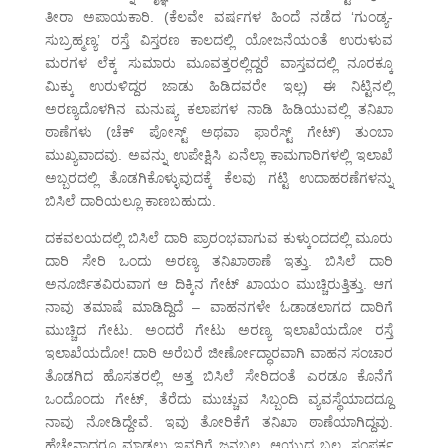
ತೀರಾ ಅಪಾಯಕಾರಿ. (ಕೆಲವೇ ವರ್ಷಗಳ ಹಿಂದೆ ನಡೆದ ‘ಗುಂಡ್ಯ-
ಸುಬ್ರಹ್ಮಣ್ಯ’ ರಸ್ತೆ ವಿಸ್ತರಣ ಕಾಲದಲ್ಲಿ ಯೋಜನೆಯಂತೆ ಉರುಳುವ
ಮರಗಳ ಲೆಕ್ಕ ಸುಮಾರು ಮೂವತ್ತರಲ್ಲಿದ್ದರೆ ವಾಸ್ತವದಲ್ಲಿ ನೂರಕ್ಕೂ
ಮಿಕ್ಕು ಉರುಳಿದ್ದರ ಜಾಡು ಹಿಡಿದವರೇ ಇಲ್ಲ) ಈ ನಿಟ್ಟಿನಲ್ಲಿ
ಅರಣ್ಯದೊಳಗಿನ ಮನುಷ್ಯ ಕಲಾಪಗಳ ನಾಡಿ ಹಿಡಿಯುವಲ್ಲಿ ತನಿಖಾ
ಠಾಣೆಗಳು (ಚೆಕ್ ಪೋಸ್ಟ್ ಅಥವಾ ಫಾರೆಸ್ಟ್ ಗೇಟ್) ತುಂಬಾ
ಮುಖ್ಯವಾದವು. ಅವನ್ನು ಉಪೇಕ್ಷಿಸಿ ಏನೆಲ್ಲಾ ಕಾಮಗಾರಿಗಳಲ್ಲಿ ಇಲಾಖೆ
ಅಬ್ಬರದಲ್ಲಿ ತೊಡಗಿಕೊಳ್ಳುವುದಕ್ಕೆ ಕೆಲವು ಗಟ್ಟಿ ಉದಾಹರಣೆಗಳನ್ನು
ಬಿಸಿಲೆ ದಾರಿಯಲ್ಲೂ ಕಾಣಬಹುದು.
ದಕವಲಯದಲ್ಲಿ ಬಿಸಿಲೆ ದಾರಿ ಪ್ರಾರಂಭವಾಗುವ ಕುಳ್ಕುಂದದಲ್ಲಿ ಮೂರು
ದಾರಿ ಸೇರಿ ಒಂದು ಅರಣ್ಯ ತನಿಖಾಠಾಣೆ ಇತ್ತು. ಬಿಸಿಲೆ ದಾರಿ
ಅನೂರ್ಜಿತವಿರುವಾಗ ಆ ದಿಕ್ಕಿನ ಗೇಟ್ ಖಾಯಂ ಮುಚ್ಚಿರುತ್ತಿತ್ತು. ಆಗ
ನಾವು ತಮಾಷೆ ಮಾಡಿದ್ದಿದೆ – ವಾಹನಗಳೇ ಓಡಾಡಲಾಗದ ದಾರಿಗೆ
ಮುಚ್ಚಿದ ಗೇಟು. ಅಂದರೆ ಗೇಟು ಅರಣ್ಯ ಇಲಾಖೆಯದೋ ರಸ್ತೆ
ಇಲಾಖೆಯದೋ! ದಾರಿ ಅರೆಬರೆ ಜೀರ್ಣೋದ್ಧಾರವಾಗಿ ವಾಹನ ಸಂಚಾರ
ತೊಡಗಿದ ಹೊಸತರಲ್ಲಿ ಅತ್ತ ಬಿಸಿಲೆ ಸೇರಿದಂತೆ ಎರಡೂ ಕೊನೆಗೆ
ಒಂದೊಂದು ಗೇಟ್, ತೆರೆದು ಮುಚ್ಚುವ ಸಿಬ್ಬಂದಿ ವ್ಯವಸ್ಥೆಯಾದದ್ದೂ
ನಾವು ನೋಡಿದ್ದೇವೆ. ಇವು ತೋರಿಕೆಗೆ ತನಿಖಾ ಠಾಣೆಯಾಗಿದ್ದವು.
ಹೆಚ್ಚೇನಾದರೂ ಮಾಡಲು ಇವರಿಗೆ ಜನಬಲ, ಆಯುಧ ಬಲ, ಸಂಪರ್ಕ