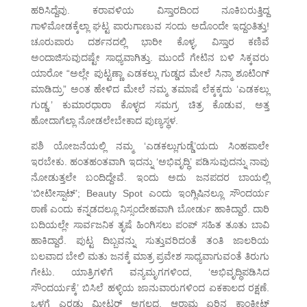
ಹರಿಸಿದ್ದೆವು. ಕರಾವಳಿಯ ವಿಸ್ತಾರದಿಂದ ನೂಕಿಬರುತ್ತಿದ್ದ
ಗಾಳಿಮೋಡಕ್ಕೆಲ್ಲಾ ಘಟ್ಟ ಪಾರುಗಾಣುವ ಸಂದು ಅದೊಂದೇ ಇದ್ದಂತಿತ್ತು!
ಚೂರುಪಾರು ದರ್ಶನದಲ್ಲಿ ಭಾರೀ ಕೊಳ್ಳ, ವಿಸ್ತಾರ ಕಣಿವೆ
ಅಂದಾಜಿಸುವುದಷ್ಟೇ ಸಾಧ್ಯವಾಗಿತ್ತು. ಮುಂದೆ ಗೇಟಿನ ಬಳಿ ಸಿಕ್ಕವರು
ಯಾರೋ “ಅಲ್ಲೇ ಪುಟ್ಟಣ್ಣಾ ಎಡಕಲ್ಲು ಗುಡ್ಡದ ಮೇಲೆ ಸಿನ್ಮಾ ಶೂಟಿಂಗ್
ಮಾಡಿದ್ರು” ಅಂತ ಹೇಳಿದ ಮೇಲೆ ನಮ್ಮ ತಮಾಷೆ ಲೆಕ್ಕಕ್ಕದು ‘ಎಡಕಲ್ಲು
ಗುಡ್ಡ.’ ಕುಮಾರಧಾರಾ ಕೊಳ್ಳದ ಸಮಗ್ರ ಚಿತ್ರ ಕೊಡುವ, ಅತ್ತ
ಹೋದಾಗೆಲ್ಲಾ ನೋಡಲೇಬೇಕಾದ ಪುಣ್ಯಸ್ಥಳ.
ಪಶಿ ಯೋಜನೆಯಲ್ಲಿ ನಮ್ಮ ‘ಎಡಕಲ್ಲುಗುಡ್ಡೆ’ಯದು ಸಿಂಹಪಾಲೇ
ಇರಬೇಕು. ಹಂತಹಂತವಾಗಿ ಇದನ್ನು ‘ಅಭಿವೃದ್ಧಿ’ ಪಡಿಸುವುದನ್ನು ನಾವು
ನೋಡುತ್ತಲೇ ಬಂದಿದ್ದೇವೆ. ಇಂದು ಅದು ಜನಪದರ ಬಾಯಲ್ಲಿ
‘ಬೀಟೀಸ್ಪಾಟ್’; Beauty Spot ಎಂದು ಇಂಗ್ಲಿಷಿನಲ್ಲೂ ಸೌಂದರ್ಯ
ಠಾಣೆ ಎಂದು ಕನ್ನಡದಲ್ಲೂ ನಿಸ್ಸಂದೇಹವಾಗಿ ಬೋರ್ಡು ಹಾಕಿದ್ದಾರೆ. ದಾರಿ
ಬದಿಯಲ್ಲೇ ಸಾರ್ವಜನಿಕ ತೃಷೆ ಹಿಂಗಿಸಲು ಪಂಪ್ ಸಹಿತ ತೂತು ಬಾವಿ
ಹಾಕಿದ್ದಾರೆ. ಪುಟ್ಟ ದಿಬ್ಬವನ್ನು ಸುತ್ತುವರಿದಂತೆ ತಂತಿ ಜಾಲರಿಯ
ಬಲವಾದ ಬೇಲಿ ಮತು ಜನಕ್ಕೆ ಮಾತ್ರ ಪ್ರವೇಶ ಸಾಧ್ಯವಾಗುವಂತೆ ತಿರುಗು
ಗೇಟು. ಯಾತ್ರಿಗಳಿಗೆ ವನ್ಯಮೃಗಗಳಿಂದ, ‘ಅಭಿವೃದ್ಧಿಪಡಿಸಿದ
ಸೌಂದರ್ಯಕ್ಕೆ’ ಬಿಸಿಲೆ ಹಳ್ಳಿಯ ಜಾನುವಾರುಗಳಿಂದ ಏಕಕಾಲದ ರಕ್ಷಣೆ.
ಒಳಗೆ ಎರಡು ಮೀಟರ್ ಅಗಲದ, ಆರಾಮ ಏರಿನ ಕಾಂಕ್ರೀಟ್