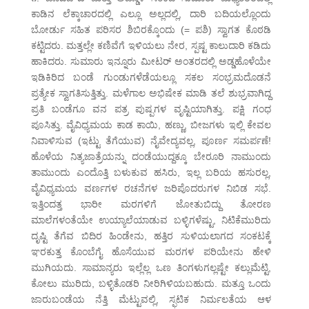
ಕಾಡಿನ ಲೆಕ್ಕಾಚಾರದಲ್ಲಿ ಎಲ್ಲೂ ಅಲ್ಲದಲ್ಲಿ, ದಾರಿ ಬದಿಯಲ್ಲೊಂದು
ಬೋರ್ಡು ಸಹಿತ ಪರಿಸರ ಶಿಬಿರಕ್ಕೊಂದು (= ಪಶಿ) ಸ್ವಾಗತ ಕೊಠಡಿ
ಕಟ್ಟಿದರು. ಮತ್ತಲ್ಲೇ ಕಣಿವೆಗೆ ಇಳಿಯಲು ನೇರ, ಸ್ಪಷ್ಟ ಕಾಲುದಾರಿ ಕಡಿದು
ಹಾಕಿದರು. ಸುಮಾರು ಇನ್ನೂರು ಮೀಟರ್ ಅಂತರದಲ್ಲಿ ಅಡ್ಡಹೊಳೆಯೇ
ಇಡಿಕಿರಿದ ಬಂಡೆ ಗುಂಡುಗಳೆಡೆಯಲ್ಲೂ ಸಕಲ ಸಂಭ್ರಮದೊಡನೆ
ಪ್ರತ್ಯೇಕ ಸ್ವಾಗತಿಸುತ್ತಿತ್ತು. ಮಳೆಗಾಲ ಅಭಿಷೇಕ ಮಾಡಿ ತಲೆ ಶುಭ್ರವಾಗಿದ್ದ
ಪ್ರತಿ ಬಂಡೆಗೂ ವನ ಪತ್ರ ಪುಷ್ಪಗಳ ವೃಷ್ಟಿಯಾಗಿತ್ತು. ಪಕ್ಷಿ ಗಂಧ
ಪೂಸಿತ್ತು. ವೈವಿಧ್ಯಮಯ ಕಾಡ ಕಾಯಿ, ಹಣ್ಣು, ಬೀಜಗಳು ಇಲ್ಲಿ ಕೇವಲ
ನಿವಾಳಿಸುವ (ಇಟ್ಟು ತೆಗೆಯುವ) ನೈವೇದ್ಯವಲ್ಲ, ಪೂರ್ಣ ಸಮರ್ಪಣೆ!
ಹೊಳೆಯ ನಿತ್ಯಜಾತ್ರೆಯನ್ನು ದಂಡೆಯುದ್ದಕ್ಕೂ ಬೇರೂರಿ ನಾಮುಂದು
ತಾಮುಂದು ಎಂದೊತ್ತಿ ಬಳುಕುವ ಹಸಿರು, ಇಲ್ಲ ಬರಿಯ ಹಸುರಲ್ಲ,
ವೈವಿಧ್ಯಮಯ ವರ್ಣಗಳ ರಚನೆಗಳ ಜರಿಪೊದರುಗಳ ನಿಬಿಡ ಸಭೆ.
ಇತ್ತಿಂದತ್ತ ಭಾರೀ ಮರಗಳಿಗೆ ಜೋತುಬಿದ್ದು ತೋರಣ
ಮಾಲೆಗಳಂತೆಯೇ ಉಯ್ಯಾಲೆಯಾಡುವ ಬಳ್ಳಿಗಳೆಷ್ಟು, ನಿಟಿಕೆಮುರಿದು
ದೃಷ್ಟಿ ತೆಗೆವ ಬಿದಿರ ಹಿಂಡೇನು, ಹತ್ತಿರ ಸುಳಿಯಲಾಗದ ಸಂಕಟಕ್ಕೆ
ಞರಕುತ್ತ ಕೊಂಬೆಗೈ ಹೊಸೆಯುವ ಮರಗಳ ಪರಿಯೇನು ಹೇಳಿ
ಮುಗಿಯದು. ಸಾಮಾನ್ಯರು ಇಲ್ಲೆಲ್ಲ ಒಣ ತಿಂಗಳುಗಲ್ಲಷ್ಟೇ ಕಲ್ಲುಮೆಟ್ಟಿ,
ಕೋಲು ಮುರಿದು, ಬಳ್ಳಿತೊಡರಿ ನೀರಿಗಿಳಿಯಬಹುದು. ಮತ್ತೂ ಒಂದು
ಜಾರುಬಂಡೆಯ ನೆತ್ತಿ ಮೆಟ್ಟುವಲ್ಲಿ, ಸ್ಫಟಿಕ ನಿರ್ಮಲತೆಯ ಆಳ