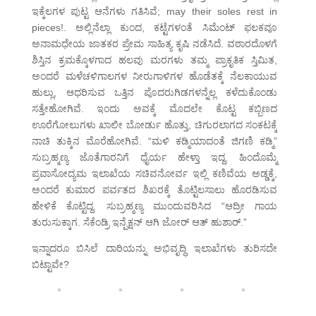
ಇಕ್ಕೆಲಗಳ ಪುಟ್ಟ ಆನೆಗಳು ಗತಿಸಿವೆ; may their soles rest in
pieces!. ಅಲ್ಲಿನೆಲ್ಲಾ ಕುಂದ, ಕಟ್ಟೆಗಳಂತೆ ಸಿಮೆಂಟ್ ಫಲಕವೂ
ಅನಾಮಧೇಯ ಜಾತಕರ ಪ್ರೇಮ ಸಾಹಿತ್ಯ ಕೃಷಿ ನಡೆಸಿದೆ. ವಠಾರದೊಳಗೆ
ಶಿಸ್ತಿನ ಕ್ರಮಕ್ಕೊಳಗಾದ ಹಲವು ಮರಗಳು ತಮ್ಮ ಪ್ರಾಕೃತಿಕ ಸ್ತಿಮಿತ,
ಅಂದರೆ ಮಳೆಚಳಿಗಾಲಗಳ ನೀರುಗಾಳಿಗಳ ಹೊಡೆತಕ್ಕೆ ನೆಲಕಾಯುವ
ಹುಲ್ಲು, ಆಧರಿಸುವ ಒತ್ತಿನ ಪೊದರುಗಿಡಗಳನ್ನೆಲ್ಲ ಕಳೆದುಕೊಂಡು
ಸತ್ತೇಹೋಗಿವೆ. ಇಂದು ಅವಕ್ಕೆ ಮೊದಲೇ ಕೊಟ್ಟ ಕಬ್ಬಿಣದ
ಊರೆಗೋಲುಗಳು ಖಾಲೀ ಬೋರ್ಡು ಹೊತ್ತು, ಚಿಗುರಲಾಗದ ಸಂಕಟಕ್ಕೆ
ನಾಚಿ ತುಕ್ಕಿನ ಮೊರೆಹೋಗಿವೆ. “ಮಳಿ ಕಡ್ಮಿಯಾದಂತೆ ಜಿಗಣಿ ಕಡ್ಮಿ”
ಸುಬ್ರಹ್ಮಣ್ಯ ಜೊತೆಗಾರನಿಗೆ ಧೈರ್ಯ ಹೇಳ್ತಾ ಇದ್ದ. ಹಿಂದೊಮ್ಮೆ
ಪ್ರವಾಸೋದ್ಯಮ ಇಲಾಖೆಯ ಸಚಿವನೋರ್ವ ಇಲ್ಲಿ ಕಣಿವೆಯ ಅಡ್ಡಕ್ಕೆ,
ಅಂದರೆ ಕುಮಾರ ಪರ್ವತದ ಶಿಖರಕ್ಕೆ ತೊಟ್ಟಿಲಸಾಲು ಹೊರಡಿಸುವ
ಹೇಳಿಕೆ ಕೊಟ್ಟಿದ್ದ. ಸುಬ್ರಹ್ಮಣ್ಯ ಮುಂದುವರಿಸಿದ “ಆದ್ರೀ ಗಾಯ
ತುರುಸುಕ್ಕಾಗ. ಸೆಕೆಂಡ್ರಿ ಇನ್ಪೆಕ್ಷನ್ ಆಗಿ ಜೋರ್ ಆತ್ ಹುಶಾರ್.”
ಇನ್ನಾದರೂ ಬಿಸಿಲೆ ದಾರಿಯನ್ನು ಅಭಿವೃದ್ಧಿ ಇಲಾಖೆಗಳು ತುರಿಸದೇ
ಬಿಟ್ಟಾವೇ?