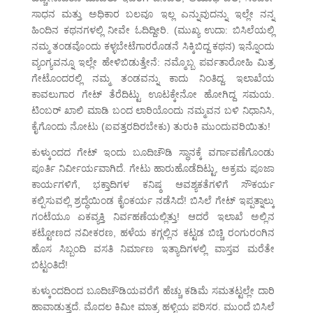
ಸಾಧನ ಮತ್ತು ಅಧಿಕಾರ ಬಲವೂ ಇಲ್ಲ ಎನ್ನುವುದನ್ನು ಇಲ್ಲೇ ನನ್ನ
ಹಿಂದಿನ ಕಥನಗಳಲ್ಲಿ ನೀವೇ ಓದಿದ್ದೀರಿ. (ಮುಖ್ಯ ಉದಾ: ಬಿಸಿಲೆಯಲ್ಲಿ
ನಮ್ಮ ತಂಡವೊಂದು ಕಳ್ಳಬೇಟೆಗಾರರೊಡನೆ ಸಿಕ್ಕಿಬಿದ್ದ ಕಥನ) ಇನ್ನೊಂದು
ವ್ಯಂಗ್ಯವನ್ನೂ ಇಲ್ಲೇ ಹೇಳಿಬಿಡುತ್ತೇನೆ: ನಮ್ಮೊಬ್ಬ ಪರ್ವತಾರೋಹಿ ಮಿತ್ರ
ಗೇಟೊಂದರಲ್ಲಿ ನಮ್ಮ ತಂಡವನ್ನು ಕಾದು ನಿಂತಿದ್ದ. ಇಲಾಖೆಯ
ಕಾವಲುಗಾರ ಗೇಟ್ ತೆರೆದಿಟ್ಟು ಊಟಕ್ಕೇನೋ ಹೋಗಿದ್ದ ಸಮಯ.
ಟಿಂಬರ್ ಖಾಲಿ ಮಾಡಿ ಬಂದ ಲಾರಿಯೊಂದು ನಮ್ಮವನ ಬಳಿ ನಿಧಾನಿಸಿ,
ಕೈಗೊಂದು ನೋಟು (ಐವತ್ತರದಿರಬೇಕು) ತುರುಕಿ ಮುಂದುವರಿಯಿತು!
ಕುಳ್ಕುಂದದ ಗೇಟ್ ಇಂದು ಬೂದಿಚೌಡಿ ಸ್ಥಾನಕ್ಕೆ ವರ್ಗಾವಣೆಗೊಂಡು
ಪೂರ್ತಿ ನಿರ್ವೀರ್ಯವಾಗಿದೆ. ಗೇಟು ಹಾರುಹೊಡೆದಿಟ್ಟು, ಅಕ್ರಮ ಪೂಜಾ
ಕಾರ್ಯಗಳಿಗೆ, ಭಕ್ತಾದಿಗಳ ಕನಿಷ್ಠ ಆವಶ್ಯಕತೆಗಳಿಗೆ ಸೌಕರ್ಯ
ಕಲ್ಪಿಸುವಲ್ಲಿ ಶ್ರದ್ಧೆಯಿಂಡ ಕೈಂಕರ್ಯ ನಡೆಸಿದೆ! ಬಿಸಿಲೆ ಗೇಟ್ ಇಪ್ಪತ್ನಾಲ್ಕು
ಗಂಟೆಯೂ ಏಕವ್ಯಕ್ತಿ ನಿರ್ವಹಣೆಯಲ್ಲಿತ್ತು! ಆದರೆ ಇಲಾಖೆ ಅಲ್ಲಿನ
ಕಟ್ಟೋಣದ ನವೀಕರಣ, ಹಳೆಯ ಕಗ್ಗಲ್ಲಿನ ಕಟ್ಟಡ ಬಿಚ್ಚಿ ರಂಗುರಂಗಿನ
ಹೊಸ ಸಿಬ್ಬಂದಿ ವಸತಿ ನಿರ್ಮಾಣ ಇತ್ಯಾದಿಗಳಲ್ಲಿ ವಾಸ್ತವ ಮರೆತೇ
ಬಿಟ್ಟಂತಿದೆ!
ಕುಳ್ಕುಂದದಿಂದ ಬೂದಿಚೌಡಿಯವರೆಗೆ ಹೆಚ್ಚು ಕಡಿಮೆ ಸಮತಟ್ಟಲ್ಲೇ ದಾರಿ
ಹಾವಾಡುತ್ತದೆ. ಮೊದಲ ಕಿಮೀ ಮಾತ್ರ ಹಳ್ಳಿಯ ಪರಿಸರ. ಮುಂದೆ ಬಿಸಿಲೆ