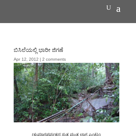
ಬಿಸಿಲೆಯಲ್ಲಿ ಭಾರೀ ಜಿಗಣೆ
Apr 12, 2012
|
2 comments
(ಕುಮಾರಪರ್ವತದ ಸುತ್ತ ಮುತ್ತ ಭಾಗ ಎಂಟು)