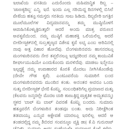
ಇಲಾಖೆಯ ವಸತಿಯ ಎದುರೊಂದು ಮಹಿಮಾನ್ವಿತ ದಿಬ್ಬ –
‘ಚಾಣಕ್ಯದಿಬ್ಬ’ ಎನ್ನಿ, ಇದೆ. ಇಂದು ಎಲ್ಲ ಸರಿಯಿದ್ದ ದಿನಗಳಲ್ಲಿ ಬಿಸಿಲೆ
ಪೇಟೆಯ ಹತ್ತೂ ಸಮಸ್ತರು ಸರತಿಯ ಸಾಲು ಹಿಡಿದು, ದಿಬ್ಬವೇರಿ ಜಗತ್ತಿನ
ಮೂಲೆಮೂಲೆಗಳ ವಿದ್ಯಮಾನವನ್ನು ತಮ್ಮ ಮುಷ್ಠಿಯೊಳಗೆ
ಆವಾಹಿಸಿಕೊಳ್ಳುತ್ತಿರುತ್ತಾರೆ! ಆದರೆ ಅಂದು ಮಾತ್ರ ವರುಣನ
ಅವಕೃಪೆಯಿಂದ, ನಮ್ಮ ಮುಷ್ಠಿಗೆ ಮಹಾಶಕ್ತಿ ಒಲಿಯಲಿಲ್ಲ. ಆದರೆ
ಬೀಟೀಸ್ಪಾಟ್‌ನಲ್ಲಿ ಸುಬ್ರಹ್ಮಣ್ಯದ ವಿಶೇಷ ಕೃಪೆ ಲಭ್ಯ ಎಂಬ ಅರಿವಿನಲ್ಲಿ
ನಾವು ಅತ್ತ ವಿಹಾರ ಹೋದೆವು. ಬೆಂಗಳೂರಿನವರು ಹಾಸನದಲ್ಲೂ
ಮಂಗಳೂರಿನವರು ನೇರ ತಪ್ಪಲಿನಲ್ಲೂ ಇದ್ದುದರಿಂದ ನಮ್ಮ ಕಾಯುವಿಕೆ
ದೀರ್ಘಾಯುಷಿಯೇ ಎಂದುಕೊಂದು ಮರಳಿದೆವು. ಮಾಡಲು ಇನ್ನೇನೂ
ಇಲ್ಲದ್ದಕ್ಕೆ ನಮ್ಮ ಉಪಾಹಾರದ ಕೊರತೆ ಮೊದಲು ನೀಗಿಸಿಕೊಂಡೆವು
(ದೇವೇ ಗೌಡ ಕೃಪೆ). ಎಂಟೂವರೆಯ ಸುಮಾರಿಗೆ ಬಂದ
ಮಂಗಳೂರಿನವರದು ಮುಂದಿನ ಕಂತು. ಅನಂತರ ಅವರೂ ಒಂದು
ಸುತ್ತು ಬೀಟೀಸ್ಪಾಟ್ ಭೇಟಿ ಕೊಟ್ಟು, ಸಂಬಂಧಿತರಿಗೆಲ್ಲ ಪ್ರಯಾಣದ ಮತ್ತು
(ಕೆಲವರು ಜನ್ಮದಲ್ಲೇ ಮೊದಲ ಬಾರಿ ಕಾಣುತ್ತಿದ್ದ ಪ್ರಾಕೃತಿಕ ಅದ್ಭುತವನ್ನು)
ಸ್ಥಳದ ‘ಬಾಲ್ ಟು ಬಾಲ್’ ವಿವರಣೆ ಕೊಟ್ಟು ಬಂದರು. ಸುಮಾರು
ಹತ್ತೂವರೆಗೆ ಬೆಂಗಳೂರಿನ ತಂಡವೂ ಬಂತು. ಅದು ನಿರೀಕ್ಷೆಗಿಂತ
ತಡವಾಯ್ತು ಎನ್ನುವ ಆಕ್ಷೇಪಣೆ ಯಾರಲ್ಲೂ ಇರಲಿಲ್ಲ. ಆದರೆ ಆ
ತಂಡದಲ್ಲಿದ್ದ ನಮ್ಮ ಶಿಬಿರದ ಸಂಪನ್ಮೂಲ ವ್ಯಕ್ತಿ ಡಾ| ಕೆ.ವಿ ಗುರುರಾಜ್
(ಕೆವಿಜಿ), ಸುಮಾರು ಅರ್ಧ ಗಂಟೆಯಲ್ಲೇ ಪ್ರಯಾಣದ ಕೊಳೆ ಕಳೆದು,