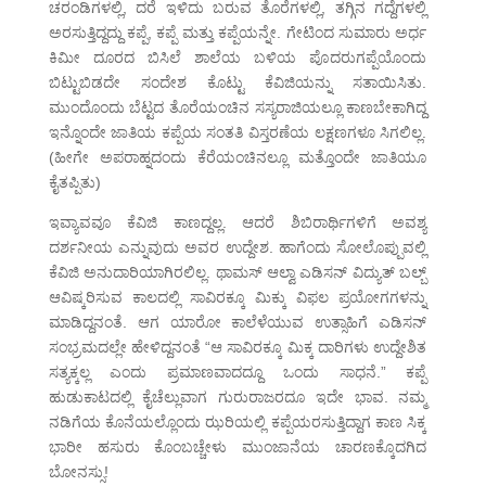
ಚರಂಡಿಗಳಲ್ಲಿ, ದರೆ ಇಳಿದು ಬರುವ ತೊರೆಗಳಲ್ಲಿ, ತಗ್ಗಿನ ಗದ್ದೆಗಳಲ್ಲಿ
ಅರಸುತ್ತಿದ್ದದ್ದು ಕಪ್ಪೆ, ಕಪ್ಪೆ ಮತ್ತು ಕಪ್ಪೆಯನ್ನೇ. ಗೇಟಿಂದ ಸುಮಾರು ಅರ್ಧ
ಕಿಮೀ ದೂರದ ಬಿಸಿಲೆ ಶಾಲೆಯ ಬಳಿಯ ಪೊದರುಗಪ್ಪೆಯೊಂದು
ಬಿಟ್ಟುಬಿಡದೇ ಸಂದೇಶ ಕೊಟ್ಟು ಕೆವಿಜಿಯನ್ನು ಸತಾಯಿಸಿತು.
ಮುಂದೊಂದು ಬೆಟ್ಟದ ತೊರೆಯಂಚಿನ ಸಸ್ಯರಾಜಿಯಲ್ಲೂ ಕಾಣಬೇಕಾಗಿದ್ದ
ಇನ್ನೊಂದೇ ಜಾತಿಯ ಕಪ್ಪೆಯ ಸಂತತಿ ವಿಸ್ತರಣೆಯ ಲಕ್ಷಣಗಳೂ ಸಿಗಲಿಲ್ಲ.
(ಹೀಗೇ ಅಪರಾಹ್ನದಂದು ಕೆರೆಯಂಚಿನಲ್ಲೂ ಮತ್ತೊಂದೇ ಜಾತಿಯೂ
ಕೈತಪ್ಪಿತು)
ಇವ್ಯಾವವೂ ಕೆವಿಜಿ ಕಾಣದ್ದಲ್ಲ. ಆದರೆ ಶಿಬಿರಾರ್ಥಿಗಳಿಗೆ ಅವಶ್ಯ
ದರ್ಶನೀಯ ಎನ್ನುವುದು ಅವರ ಉದ್ದೇಶ. ಹಾಗೆಂದು ಸೋಲೊಪ್ಪುವಲ್ಲಿ
ಕೆವಿಜಿ ಅನುದಾರಿಯಾಗಿರಲಿಲ್ಲ. ಥಾಮಸ್ ಆಲ್ವಾ ಎಡಿಸನ್ ವಿದ್ಯುತ್ ಬಲ್ಬ್
ಆವಿಷ್ಕರಿಸುವ ಕಾಲದಲ್ಲಿ ಸಾವಿರಕ್ಕೂ ಮಿಕ್ಕು ವಿಫಲ ಪ್ರಯೋಗಗಳನ್ನು
ಮಾಡಿದ್ದನಂತೆ. ಆಗ ಯಾರೋ ಕಾಲೆಳೆಯುವ ಉತ್ಸಾಹಿಗೆ ಎಡಿಸನ್
ಸಂಭ್ರಮದಲ್ಲೇ ಹೇಳಿದ್ದನಂತೆ “ಆ ಸಾವಿರಕ್ಕೂ ಮಿಕ್ಕ ದಾರಿಗಳು ಉದ್ದೇಶಿತ
ಸತ್ಯಕ್ಕಲ್ಲ ಎಂದು ಪ್ರಮಾಣವಾದದ್ದೂ ಒಂದು ಸಾಧನೆ.” ಕಪ್ಪೆ
ಹುಡುಕಾಟದಲ್ಲಿ ಕೈಚೆಲ್ಲುವಾಗ ಗುರುರಾಜರದೂ ಇದೇ ಭಾವ. ನಮ್ಮ
ನಡಿಗೆಯ ಕೊನೆಯಲ್ಲೊಂದು ಝರಿಯಲ್ಲಿ ಕಪ್ಪೆಯರಸುತ್ತಿದ್ದಾಗ ಕಾಣ ಸಿಕ್ಕ
ಭಾರೀ ಹಸುರು ಕೊಂಬಚ್ಚೇಳು ಮುಂಜಾನೆಯ ಚಾರಣಕ್ಕೊದಗಿದ
ಬೋನಸ್ಸು!