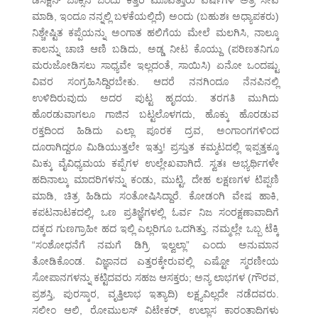
ಡಿಸೆಕ್ಷನ್ ಬಾಕ್ಸಿನ ಒಂದು ಕತ್ತರಿ ಮೂವತ್ತಾರು ವರ್ಷಗಳ ಅತ್ರಿ ಸೇವೆ
ಮಾಡಿ, ಇಂದೂ ನನ್ನಲ್ಲಿ ಬಳಕೆಯಲ್ಲಿದೆ) ಅಂದು (ಬಹುಶಃ ಅಧ್ಯಾಪಕರು)
ನಿಶ್ಚೇಷ್ಟಿತ ಕಪ್ಪೆಯನ್ನು ಅಂಗಾತ ಹಲಿಗೆಯ ಮೇಲೆ ಮಲಗಿಸಿ, ನಾಲ್ಕೂ
ಕಾಲನ್ನು ಚಾಚಿ ಆಣಿ ಬಡಿದು, ಅಡ್ಡ ನೀಟ ಕೊಯ್ದು (ಪರಿಣತನಿಗೂ
ಮರುಜೋಡಿಸಲು ಸಾಧ್ಯವೇ ಇಲ್ಲದಂತೆ, ಸಾಯಿಸಿ) ಏನೋ ಒಂದಷ್ಟು
ವಿವರ ಸಂಗ್ರಹಿಸಿದ್ದಿರಬೇಕು. ಆದರೆ ನನಗಿಂದೂ ನೆನಪಿನಲ್ಲಿ
ಉಳಿದಿರುವುದು ಅದರ ಪುಟ್ಟ ಹೃದಯ. ತರಗತಿ ಮುಗಿದು
ಹೊರಡುವಾಗಲೂ ಗಾಜಿನ ಬಟ್ಟಲೊಳಗದು, ಹೊಕ್ಕು ಹೊರಡುವ
ರಕ್ತದಿಂದ ಹಿಡಿದು ಎಲ್ಲಾ ಪೂರಕ ದ್ರವ, ಅಂಗಾಂಗಗಳಿಂದ
ದೂರಾಗಿದ್ದರೂ ಮಿಡಿಯುತ್ತಲೇ ಇತ್ತು! ಪ್ರಸ್ತುತ ಕಮ್ಮಟದಲ್ಲಿ ಇಪ್ಪತ್ತಕ್ಕೂ
ಮಿಕ್ಕು ವೈವಿಧ್ಯಮಯ ಕಪ್ಪೆಗಳ ಉಲ್ಲೇಖವಾಗಿದೆ. ಸ್ವತಃ ಅಭ್ಯರ್ಥಿಗಳೇ
ಹದಿನಾಲ್ಕು ಮಾದರಿಗಳನ್ನು ಕಂಡು, ಮುಟ್ಟಿ, ದೇಹ ಲಕ್ಷಣಗಳ ಟಿಪ್ಪಣಿ
ಮಾಡಿ, ಚಿತ್ರ ಹಿಡಿದು ಸಂತೋಷಿಸಿದ್ದಾರೆ. ಕೋಡಂಗಿ ವೇಷ ಹಾಕಿ,
ಕಪಟನಾಟಕದಲ್ಲಿ, ಒಣ ಪ್ರತಿಜ್ಞೆಗಳಲ್ಲಿ ಓರ್ವ ನಿಜ ಸಂರಕ್ಷಣಾವಾದಿಗೆ
ದಕ್ಕದ ಗುಣಗ್ರಾಹೀ ಹದ ಇಲ್ಲಿ ಎಲ್ಲರಿಗೂ ಒದಗಿತ್ತು. ನಮ್ಮಲ್ಲೇ ಒಬ್ಬ ಟೆಕ್ಕಿ
“ಸಂಶೋಧನೆಗೆ ನಮಗೆ ಡಿಗ್ರಿ ಇಲ್ವಲ್ಲಾ” ಎಂದು ಅನುಮಾನ
ತೋಡಿಕೊಂಡ. ವಿಜ್ಞಾನದ ಎತ್ತರಕ್ಕೇರುವಲ್ಲಿ ಎಷ್ಟೋ ಸ್ಮರಣೀಯ
ಸೋಪಾನಗಳನ್ನು ಕಟ್ಟಿದವರು ಸಹಜ ಆಸಕ್ತರು; ಅನ್ಯ ಲಾಭಗಳ (ಗೌರವ,
ಪ್ರಶಸ್ತಿ, ಪುರಸ್ಕಾರ, ವೃತ್ತಿಲಾಭ ಇತ್ಯಾದಿ) ಲಕ್ಷ್ಯವಿಲ್ಲದೇ ನಡೆದವರು.
ಸಲೀಂ ಆಲಿ, ರೋಮುಲಸ್ ವಿಟೇಕರ್, ಉಲ್ಲಾಸ ಕಾರಂತಾದಿಗಳು