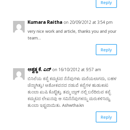
Reply
Kumara Raitha
on 20/09/2012 at 3:54 pm
very nice work and article, thanks you and your
team…
Reply
ಅಶ್ವತ್ಥ ಕೆ. ಎನ್
on 16/10/2012 at 9:57 am
ಬಿಸಿಲೆಯ ಕಪ್ಪೆ ಕಮ್ಮಟದ ನೆನೆಪುಗಳು ಮರೆಯಲಾಗದು, ಬಹಳ
ಚೆನ್ನಾಗಿತ್ತು.! ಅಶೋಕವನದ ನಡುವೆ ಕಪ್ಪೆಗಳ ಹುಡುಕಾಟ
ತುಂಬಾ ಖುಷಿ ಕೊಟ್ಟಿತ್ತು. ತಮ್ಮ ಬ್ಲಾಗ್ ನಲ್ಲಿ ಬರೆದಿರುವ ಕಪ್ಪೆ
ಕಮ್ಮಟದ ಲೇಖನವು ಆ ಸವಿನೆನೆಪುಗಳನ್ನು ಮರುಕಳಿಸಿದ್ದು.
ತುಂಬಾ ಇಷ್ಟವಾಯಿತು. Ashwtha.kn
Reply