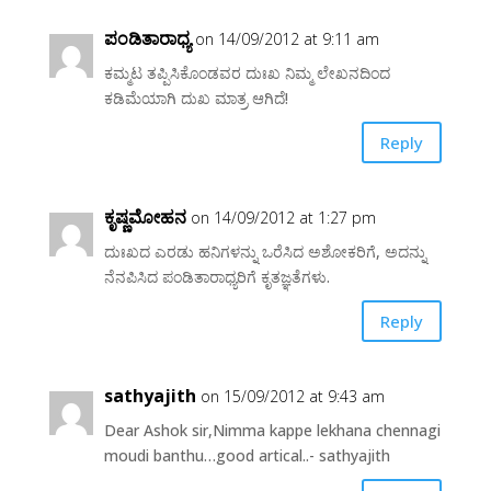
ಪಂಡಿತಾರಾಧ್ಯ
on 14/09/2012 at 9:11 am
ಕಮ್ಮಟ ತಪ್ಪಿಸಿಕೊಂಡವರ ದುಃಖ ನಿಮ್ಮ ಲೇಖನದಿಂದ
ಕಡಿಮೆಯಾಗಿ ದುಖ ಮಾತ್ರ ಆಗಿದೆ!
Reply
ಕೃಷ್ಣಮೋಹನ
on 14/09/2012 at 1:27 pm
ದುಃಖದ ಎರಡು ಹನಿಗಳನ್ನು ಒರೆಸಿದ ಅಶೋಕರಿಗೆ, ಅದನ್ನು
ನೆನಪಿಸಿದ ಪಂಡಿತಾರಾಧ್ಯರಿಗೆ ಕೃತಜ್ಞತೆಗಳು.
Reply
sathyajith
on 15/09/2012 at 9:43 am
Dear Ashok sir,Nimma kappe lekhana chennagi
moudi banthu…good artical..- sathyajith