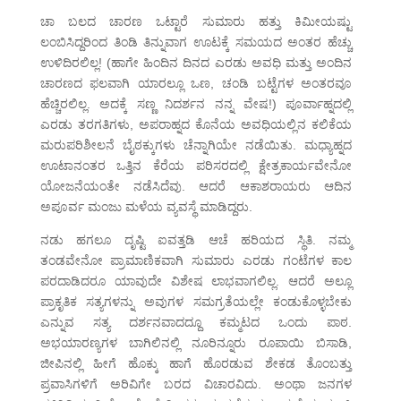
ಚಾ ಬಲದ ಚಾರಣ ಒಟ್ಟಾರೆ ಸುಮಾರು ಹತ್ತು ಕಿಮೀಯಷ್ಟು
ಲಂಬಿಸಿದ್ದರಿಂದ ತಿಂಡಿ ತಿನ್ನುವಾಗ ಊಟಕ್ಕೆ ಸಮಯದ ಅಂತರ ಹೆಚ್ಚು
ಉಳಿದಿರಲಿಲ್ಲ! (ಹಾಗೇ ಹಿಂದಿನ ದಿನದ ಎರಡು ಅವಧಿ ಮತ್ತು ಅಂದಿನ
ಚಾರಣದ ಫಲವಾಗಿ ಯಾರಲ್ಲೂ ಒಣ, ಚಂಡಿ ಬಟ್ಟೆಗಳ ಅಂತರವೂ
ಹೆಚ್ಚಿರಲಿಲ್ಲ. ಅದಕ್ಕೆ ಸಣ್ಣ ನಿದರ್ಶನ ನನ್ನ ವೇಷ!) ಪೂರ್ವಾಹ್ನದಲ್ಲಿ
ಎರಡು ತರಗತಿಗಳು, ಅಪರಾಹ್ನದ ಕೊನೆಯ ಅವಧಿಯಲ್ಲಿನ ಕಲಿಕೆಯ
ಮರುಪರಿಶೀಲನೆ ಬೈಠಕ್ಕುಗಳು ಚೆನ್ನಾಗಿಯೇ ನಡೆಯಿತು. ಮಧ್ಯಾಹ್ನದ
ಊಟಾನಂತರ ಒತ್ತಿನ ಕೆರೆಯ ಪರಿಸರದಲ್ಲಿ ಕ್ಷೇತ್ರಕಾರ್ಯವೇನೋ
ಯೋಜನೆಯಂತೇ ನಡೆಸಿದೆವು. ಆದರೆ ಆಕಾಶರಾಯರು ಆದಿನ
ಅಪೂರ್ವ ಮಂಜು ಮಳೆಯ ವ್ಯವಸ್ಥೆ ಮಾಡಿದ್ದರು.
ನಡು ಹಗಲೂ ದೃಷ್ಟಿ ಐವತ್ತಡಿ ಆಚೆ ಹರಿಯದ ಸ್ಥಿತಿ. ನಮ್ಮ
ತಂಡವೇನೋ ಪ್ರಾಮಾಣಿಕವಾಗಿ ಸುಮಾರು ಎರಡು ಗಂಟೆಗಳ ಕಾಲ
ಪರದಾಡಿದರೂ ಯಾವುದೇ ವಿಶೇಷ ಲಾಭವಾಗಲಿಲ್ಲ. ಆದರೆ ಅಲ್ಲೂ
ಪ್ರಾಕೃತಿಕ ಸತ್ಯಗಳನ್ನು ಅವುಗಳ ಸಮಗ್ರತೆಯಲ್ಲೇ ಕಂಡುಕೊಳ್ಳಬೇಕು
ಎನ್ನುವ ಸತ್ಯ ದರ್ಶನವಾದದ್ದೂ ಕಮ್ಮಟದ ಒಂದು ಪಾಠ.
ಅಭಯಾರಣ್ಯಗಳ ಬಾಗಿಲಿನಲ್ಲಿ ನೂರಿನ್ನೂರು ರೂಪಾಯಿ ಬಿಸಾಡಿ,
ಜೀಪಿನಲ್ಲಿ ಹೀಗೆ ಹೊಕ್ಕು ಹಾಗೆ ಹೊರಡುವ ಶೇಕಡ ತೊಂಬತ್ತು
ಪ್ರವಾಸಿಗಳಿಗೆ ಅರಿವಿಗೇ ಬರದ ವಿಚಾರವಿದು. ಅಂಥಾ ಜನಗಳ