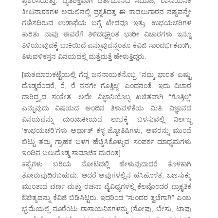
ಪ್ರಶಂಸೆಯಿತ್ತು. ವ್ಯತಿರಿಕ್ತವಾಗಿ ವರ್ತಮಾನದ ಸಮಾಜ, ರಾಸಾಯನಿಕ
ಕೀಟನಾಶಕಗಳ ಅಮಲಿನಲ್ಲಿ ಪ್ರಕೃತಿದತ್ತ ಈ ಕಾವಲುಗಾರನ ನಷ್ಟವನ್ನೇ
ಗಣಿಸದಿರುವ ಉಡಾಫೆಯ ಬಗ್ಗೆ ಖೇದವೂ ಇತ್ತು. ಉಭಯಚರಿಗಳ
ಕುರಿತು ನಾವು ಈವರೆಗೆ ತಿಳಿದದ್ದಕ್ಕಿಂತ ಭಾರೀ ವಿಚಾರಗಳು ಇನ್ನೂ
ತಿಳಿಯುವುದಕ್ಕೆ ಬಾಕಿಯಿದೆ ಎನ್ನುವುದನ್ನಂತೂ ಕೆವಿಜಿ ಸಾಂದರ್ಭಿಕವಾಗಿ,
ತಿಳುವಳಿಕಸ್ತನ ವಿನಯದಲ್ಲಿ ಮತ್ತೆಮತ್ತೆ ಹೇಳುತ್ತಿದ್ದರು.
[ಮತಮಾರುಕಟ್ಟೆಯಲ್ಲಿ ಗೆದ್ದ ಜನನಾಯಕನೊಬ್ಬ “ನಮ್ಮ ಭಾರತ ಎಷ್ಟು
ದೊಡ್ಡದೆಂದರೆ, ರೆ, ರೆ ನನಗೇ ಗೊತ್ತಿಲ್ಲ” ಎಂದನಂತೆ. ಇದು ವಿಚಾರ
ದಾರಿದ್ರ್ಯದ ಸಂಕೇತ. ಅದೇ ವಿಜ್ಞಾನಿಯೊಬ್ಬ ಖಚಿತವಾಗಿ “ಗೊತ್ತಿಲ್ಲ”
ಎನ್ನುವುದು ವಿಷಯದ ಅಂದಿನ ತಿಳುವಳಿಕೆಯ ಮಿತಿ. ವಿಜ್ಞಾನದ
ವಿನಯವನ್ನು ದುರಾಜಕೀಯದ ಲಾಭಕ್ಕೆ ಬಳಸುವಲ್ಲಿ ನಿರ್ಲಜ್ಜ
‘ಉಭಯಚರಿ’ಗಳು ಅರ್ಥಾತ್ ಕಳ್ಳ ಜ್ಯೋತಿಷಿಗಳು, ಅವರನ್ನು ಮುಂದೆ
ಬಿಟ್ಟು ತಮ್ಮ ಗ್ರಾಹಕ ಬಳಗ ಹೆಚ್ಚಿಸಿಕೊಳ್ಳುವ ಸಂಪರ್ಕ ಮಾಧ್ಯಮಗಳು
ಇಂದಿನ ಬಲುದೊಡ್ಡ ಸಾಮಾಜಿಕ ದುರಂತ]
ಕಪ್ಪೆಗಳು ಬರಿಯ ನೋಟದಲ್ಲಿ ಹೇಳುವುದಾದರೆ ಕೊಳಕಾಗಿ
ತೋರುವುದಿರಬಹುದು. ಆದರೆ ಅವುಗಳಲ್ಲಿನ ಹಸಿಹೊಳೆತ, ಒಣಸುಕ್ಕು
ಮುಂತಾದ ವರ್ಣ ಮತ್ತು ರಚನಾ ವೈವಿಧ್ಯಗಳಲ್ಲಿ ಕೆಲವೊಂದರ ಪ್ರಾಕೃತಿಕ
ಔಚಿತ್ಯವನ್ನು ಕೆವಿಜಿ ಬಿಡಿಸಿಟ್ಟರು. ಇದರಿಂದ “ಸುಂದರ ತ್ವಚೆಗಾಗಿ” ಎಂಬ
ಭ್ರಮೆಯಲ್ಲಿ ನೂರೆಂಟು ರಾಸಾಯನಿಕಗಳನ್ನು (ಸೋಪು, ಬೇಸು, ಟಾಪು