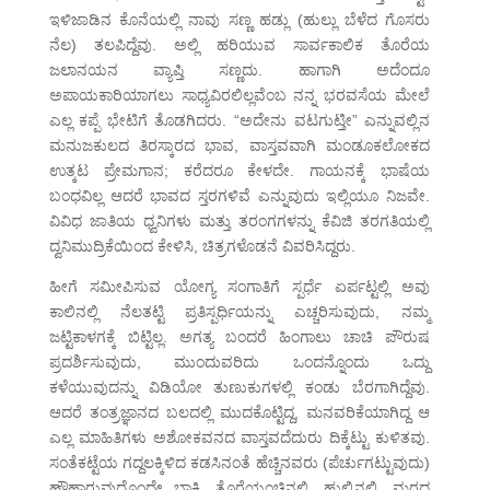
ಇಳಿಜಾಡಿನ ಕೊನೆಯಲ್ಲಿ ನಾವು ಸಣ್ಣ ಹಡ್ಲು (ಹುಲ್ಲು ಬೆಳೆದ ಗೊಸರು
ನೆಲ) ತಲಪಿದ್ದೆವು. ಅಲ್ಲಿ ಹರಿಯುವ ಸಾರ್ವಕಾಲಿಕ ತೊರೆಯ
ಜಲಾನಯನ ವ್ಯಾಪ್ತಿ ಸಣ್ಣದು. ಹಾಗಾಗಿ ಅದೆಂದೂ
ಅಪಾಯಕಾರಿಯಾಗಲು ಸಾಧ್ಯವಿರಲಿಲ್ಲವೆಂಬ ನನ್ನ ಭರವಸೆಯ ಮೇಲೆ
ಎಲ್ಲ ಕಪ್ಪೆ ಭೇಟಿಗೆ ತೊಡಗಿದರು. “ಅದೇನು ವಟಗುಟ್ತೀ” ಎನ್ನುವಲ್ಲಿನ
ಮನುಜಕುಲದ ತಿರಸ್ಕಾರದ ಭಾವ, ವಾಸ್ತವವಾಗಿ ಮಂಡೂಕಲೋಕದ
ಉತ್ಕಟ ಪ್ರೇಮಗಾನ; ಕರೆದರೂ ಕೇಳದೇ. ಗಾಯನಕ್ಕೆ ಭಾಷೆಯ
ಬಂಧವಿಲ್ಲ ಆದರೆ ಭಾವದ ಸ್ತರಗಳಿವೆ ಎನ್ನುವುದು ಇಲ್ಲಿಯೂ ನಿಜವೇ.
ವಿವಿಧ ಜಾತಿಯ ಧ್ವನಿಗಳು ಮತ್ತು ತರಂಗಗಳನ್ನು ಕೆವಿಜಿ ತರಗತಿಯಲ್ಲಿ
ದ್ವನಿಮುದ್ರಿಕೆಯಿಂದ ಕೇಳಿಸಿ, ಚಿತ್ರಗಳೊಡನೆ ವಿವರಿಸಿದ್ದರು.
ಹೀಗೆ ಸಮೀಪಿಸುವ ಯೋಗ್ಯ ಸಂಗಾತಿಗೆ ಸ್ಪರ್ಧೆ ಏರ್ಪಟ್ಟಲ್ಲಿ ಅವು
ಕಾಲಿನಲ್ಲಿ ನೆಲತಟ್ಟಿ ಪ್ರತಿಸ್ಪರ್ಧಿಯನ್ನು ಎಚ್ಚರಿಸುವುದು, ನಮ್ಮ
ಜಟ್ಟಿಕಾಳಗಕ್ಕೆ ಬಿಟ್ಟಿಲ್ಲ. ಅಗತ್ಯ ಬಂದರೆ ಹಿಂಗಾಲು ಚಾಚಿ ಪೌರುಷ
ಪ್ರದರ್ಶಿಸುವುದು, ಮುಂದುವರಿದು ಒಂದನ್ನೊಂದು ಒದ್ದು
ಕಳೆಯುವುದನ್ನು ವಿಡಿಯೋ ತುಣುಕುಗಳಲ್ಲಿ ಕಂಡು ಬೆರಗಾಗಿದ್ದೆವು.
ಆದರೆ ತಂತ್ರಜ್ಞಾನದ ಬಲದಲ್ಲಿ ಮುದಕೊಟ್ಟಿದ್ದ, ಮನವರಿಕೆಯಾಗಿದ್ದ ಆ
ಎಲ್ಲ ಮಾಹಿತಿಗಳು ಅಶೋಕವನದ ವಾಸ್ತವದೆದುರು ದಿಕ್ಕೆಟ್ಟು ಕುಳಿತವು.
ಸಂತೆಕಟ್ಟೆಯ ಗದ್ದಲಕ್ಕಿಳಿದ ಕಡಸಿನಂತೆ ಹೆಚ್ಚಿನವರು (ಪೆರ್ಚುಗಟ್ಟುವುದು)
ಹೌಹಾರುವುದೊಂದೇ ಬಾಕಿ. ತೊರೆಯಂಚಿನಲ್ಲಿ, ಹುಲ್ಲಿನಲ್ಲಿ, ಮರದ