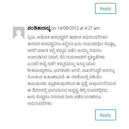
Reply
ಪಂಡಿತಾರಾಧ್ಯ
on 14/09/2012 at 4:27 am
ಪ್ರಿಯ ಅಶೋಕ ಅರಭಟ್ಟರಿಗೆ ಹಾರ್ದಿಕ ಅಭಿನಂದನೆಗಳು!
ಶಾಸನದ ಅರಭಟ್ಟನಿಗೂ ಕಪ್ಪೆಗೂ ಏನು ಸಂಬಂಧವೋ ಗೊತ್ತಿಲ್ಲ.
ಆದರೆ ಸಾರ್ಥಕ ಕಪ್ಪೆ ಕಮ್ಮಟ ನಡೆಸಿ ಅದನ್ನು ನಮಗೂ
ಉಣಬಡಿಸಿದ ನಿಮಗೆ, ಕೆವಿ ಗುರುರಾಜರಿಗೆ ಕೃತಜ್ಞತೆಗಳು
ಎಂದರೆ ಅಷ್ಟೆ ಸಾಕೆ? ಕಮ್ಮಟವನ್ನು ಇನ್ನೂ ಯಾವ
ರೀತಿಯಲ್ಲಾದರೂ, ಭಾಗಶಃವೇ ಇರಲಿ, ದಾಖಲಿಸಿದ್ದರೆ ಅವನ್ನೂ
ನೋಡುವ ಕುತೂಹಲವಿದೆ. ಈ ಸರಣಿಯಲ್ಲಿ ವಿಡಿಯೊ
ತುಣುಕುಗಳು ಇಲ್ಲದಿರುವುದರಿಂದ ಈ ಪ್ರಶ್ನೆ. ಅಪೂರ್ವವೆನಿಸುವ
ಈ ಶಿಬಿರದಲ್ಲಿ ಭಾಗವಹಿಸಿದ ಅದೃಷ್ಟ-ಡಿಗ್ರಿ ರೂಪದಲ್ಲಿರದ,
ಕಾಸು ಕೊಟ್ಟರೂ ಸಿಗದಂಥ ನೀರು ಪಡೆದ-ವಂತರಿಗೂ
ಅಭಿನಂದನೆಗಳು.
Reply