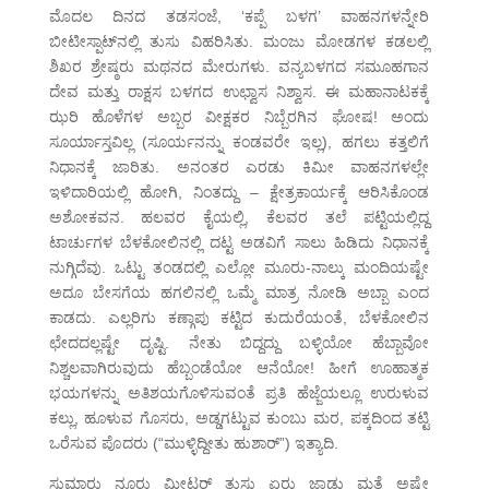
ಮೊದಲ ದಿನದ ತಡಸಂಜೆ, ‘ಕಪ್ಪೆ ಬಳಗ’ ವಾಹನಗಳನ್ನೇರಿ
ಬೀಟೀಸ್ಪಾಟ್‌ನಲ್ಲಿ ತುಸು ವಿಹರಿಸಿತು. ಮಂಜು ಮೋಡಗಳ ಕಡಲಲ್ಲಿ
ಶಿಖರ ಶ್ರೇಷ್ಠರು ಮಥನದ ಮೇರುಗಳು. ವನ್ಯಬಳಗದ ಸಮೂಹಗಾನ
ದೇವ ಮತ್ತು ರಾಕ್ಷಸ ಬಳಗದ ಉಛ್ವಾಸ ನಿಶ್ವಾಸ. ಈ ಮಹಾನಾಟಕಕ್ಕೆ
ಝರಿ ಹೊಳೆಗಳ ಅಬ್ಬರ ವೀಕ್ಷಕರ ನಿಬ್ಬೆರಗಿನ ಘೋಷ! ಅಂದು
ಸೂರ್ಯಾಸ್ತವಿಲ್ಲ (ಸೂರ್ಯನನ್ನು ಕಂಡವರೇ ಇಲ್ಲ), ಹಗಲು ಕತ್ತಲಿಗೆ
ನಿಧಾನಕ್ಕೆ ಜಾರಿತು. ಅನಂತರ ಎರಡು ಕಿಮೀ ವಾಹನಗಳಲ್ಲೇ
ಇಳಿದಾರಿಯಲ್ಲಿ ಹೋಗಿ, ನಿಂತದ್ದು – ಕ್ಷೇತ್ರಕಾರ್ಯಕ್ಕೆ ಆರಿಸಿಕೊಂಡ
ಅಶೋಕವನ. ಹಲವರ ಕೈಯಲ್ಲಿ, ಕೆಲವರ ತಲೆ ಪಟ್ಟಿಯಲ್ಲಿದ್ದ
ಟಾರ್ಚುಗಳ ಬೆಳಕೋಲಿನಲ್ಲಿ ದಟ್ಟ ಅಡವಿಗೆ ಸಾಲು ಹಿಡಿದು ನಿಧಾನಕ್ಕೆ
ನುಗ್ಗಿದೆವು. ಒಟ್ಟು ತಂಡದಲ್ಲಿ ಎಲ್ಲೋ ಮೂರು-ನಾಲ್ಕು ಮಂದಿಯಷ್ಟೇ
ಅದೂ ಬೇಸಗೆಯ ಹಗಲಿನಲ್ಲಿ ಒಮ್ಮೆ ಮಾತ್ರ ನೋಡಿ ಅಬ್ಬಾ ಎಂದ
ಕಾಡದು. ಎಲ್ಲರಿಗು ಕಣ್ಗಾಪು ಕಟ್ಟಿದ ಕುದುರೆಯಂತೆ, ಬೆಳಕೋಲಿನ
ಛೇದದಲ್ಲಷ್ಟೇ ದೃಷ್ಟಿ. ನೇತು ಬಿದ್ದದ್ದು ಬಳ್ಳಿಯೋ ಹೆಬ್ಬಾವೋ
ನಿಶ್ಚಲವಾಗಿರುವುದು ಹೆಬ್ಬಂಡೆಯೋ ಆನೆಯೋ! ಹೀಗೆ ಊಹಾತ್ಮಕ
ಭಯಗಳನ್ನು ಅತಿಶಯಗೊಳಿಸುವಂತೆ ಪ್ರತಿ ಹೆಜ್ಜೆಯಲ್ಲೂ ಉರುಳುವ
ಕಲ್ಲು, ಹೂಳುವ ಗೊಸರು, ಅಡ್ಡಗಟ್ಟುವ ಕುಂಬು ಮರ, ಪಕ್ಕದಿಂದ ತಟ್ಟಿ
ಒರೆಸುವ ಪೊದರು (“ಮುಳ್ಳಿದ್ದೀತು ಹುಶಾರ್”) ಇತ್ಯಾದಿ.
ಸುಮಾರು ನೂರು ಮೀಟರ್ ತುಸು ಏರು ಜಾಡು ಮತ್ತೆ ಅಷ್ಟೇ