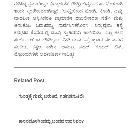
ಗಳಿಸಿದ್ದ ಪ್ರಮಾಣೀಕೃತ ವಿದ್ಯಾರ್ಹತೆಗೆ (ಡಿಗ್ರಿ) ಭಿನ್ನವಾದ ಸಾಧನೆಗಳಿಗಾಗಿ
ಇಂದು ಸ್ಮರಣೀಯರಾಗಿದ್ದಾರೆ. ‘ಆಸಕ್ತಿಯಿಂದ ಹೋಗಿ, ನೋಡಿ, ಎಷ್ಟು
ಪ್ರಾಥಮಿಕ ಅನ್ನಿಸಿದರೂ ಪ್ರಾಮಾಣಿಕ ದಾಖಲೀಕರಣ ನಡೆಸಿ ಮತ್ತು
ಅನುಕೂಲ ಒದಗಿದಷ್ಟು ಸಾರ್ವಜನಿಕಗೊಳಿಸಿ’ ಎನ್ನುವುದು ಕಪ್ಪೆ
ಕಮ್ಮಟದ ಕೊನೆಯಲ್ಲಿ ಮುಖ್ಯ ಶ್ರುತಿಯಾಗಿ ಉಳಿಯಿತು. ಎಲ್ಲ ಜೀವ
ಸಂಬಂಧಗಳಿಂದ ಕಡಿದಿಟ್ಟರೂ ಮಿಡಿಯುವ ಕಪ್ಪೆ ಹೃದಯವೇ ನಮಗೆ
ಸಂಕೇತ, ಕತ್ತಲ ಕಾಡಿನ ಅಸಂಖ್ಯ ವಟರ್, ಗೊಟರ್, ಟಿಕ್,
ಟ್ರೋಂಯ್‌ಗಳು ಅರ್ಥಪೂರ್ಣ ಸಾಹಿತ್ಯ!
Related Post
ಗುಂಡ್ಯಕ್ಕೆ ಗುಮ್ಮ ಬರುತಿದೆ, ಗಡಗಡೆನುತಿದೆ!
ಕಾನನದೊಳಗಿಂದೆದ್ದು ಬಂದವನಾವನಿವಂ?