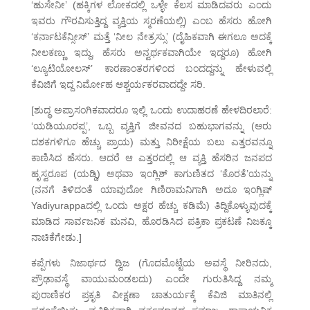
‘ಹುಸೇನೀ’ (ಹಕ್ಕಿಗಳ ಲೋಕದಲ್ಲಿ ಒಳ್ಳೇ ಕೆಲಸ ಮಾಡಿದವರು ಎಂದು
ಇವರು ಗೌರವಿಸುತ್ತಿದ್ದ ವ್ಯಕ್ತಿಯ ಸ್ಮರಣೆಯಲ್ಲಿ) ಎಂಬ ಹೆಸರು ಹೋಗಿ
‘ಕರ್ನಾಟಕೆನ್ಸೀಸ್’ ಮತ್ತೆ ‘ನೀಲ ನೇತ್ರಸ್ಸು’ (ದೈಹಿಕವಾಗಿ ಈಗಲೂ ಅದಕ್ಕೆ
ನೀಲಕಣ್ಣು ಇದ್ದು, ಹೆಸರು ಅನ್ವರ್ಥಕವಾಗಿಯೇ ಇದ್ದರೂ) ಹೋಗಿ
‘ಲ್ಯೂಟಿಯೋಲಸ್’ ಕಾರಣಾಂತರಗಳಿಂದ ಬಂದದ್ದನ್ನು ಹೇಳುವಲ್ಲಿ
ಕೆವಿಜಿಗೆ ಇದ್ದ ನಿರ್ಮೋಹ ಆಶ್ಚರ್ಯಕರವಾದದ್ದೇ ಸರಿ.
[ಶುದ್ಧ ಅಪ್ರಾಸಂಗಿಕವಾದರೂ ಇಲ್ಲಿ ಒಂದು ಉದಾಹರಣೆ ಹೇಳದಿರಲಾರೆ:
‘ಯಡಿಯೂರಪ್ಪ’, ಒಬ್ಬ ವ್ಯಕ್ತಿಗೆ ಜೀವನದ ಬಹುಭಾಗವನ್ನು (ಆರು
ದಶಕಗಳಿಗೂ ಹೆಚ್ಚು ಪ್ರಾಯ) ಮತ್ತು ನಿರೀಕ್ಷೆಯ ಬಲು ಎತ್ತರವನ್ನೂ
ಕಾಣಿಸಿದ ಹೆಸರು. ಆದರೆ ಆ ಎತ್ತರದಲ್ಲಿ ಆ ವ್ಯಕ್ತಿ ಹೆಸರಿನ ಜನಪದ
ಹೃಸ್ವರೂಪ (ಯಡ್ಡಿ) ಅಥವಾ ಇಂಗ್ಲಿಶ್ ಕಾಗುಣಿತದ ‘ಕೊರತೆ’ಯನ್ನು
(ನನಗೆ ತಿಳಿದಂತೆ ಯಾವುದೋ ಗಿಣಿರಾಮನಿಗಾಗಿ ಅದೂ ಇಂಗ್ಲಿಷ್
Yadiyurappaದಲ್ಲಿ ಒಂದು ಅಕ್ಷರ ಹೆಚ್ಚು ಕಡಿಮೆ) ತಿದ್ದಿಕೊಳ್ಳುವುದಕ್ಕೆ
ಮಾಡಿದ ಸಾರ್ವಜನಿಕ ಮನವಿ, ಹೊರಡಿಸಿದ ಪತ್ರಿಕಾ ಪ್ರಕಟಣೆ ನಿಜಕ್ಕೂ
ನಾಚಿಕೆಗೇಡು.]
ಕಪ್ಪೆಗಳು ನಿಜಾರ್ಥದ ದ್ವಿಜ (ಗೊದಮೊಟ್ಟೆಯ ಅವಸ್ಥೆ ನೀರಿನದು,
ಪ್ರೌಢಾವಸ್ಥೆ ವಾಯುಮಂಡಲದು) ಎಂದೇ ಗುರುತಿಸಿದ್ದ ನಮ್ಮ
ಪುರಾಣಿಕರ ಪ್ರಕೃತಿ ವೀಕ್ಷಣಾ ಚಾತುರ್ಯಕ್ಕೆ ಕೆವಿಜಿ ಮಾತಿನಲ್ಲಿ