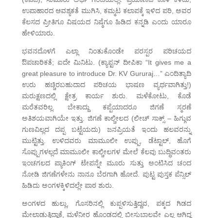
ಉಪಾಹಾರದ ಆವಶ್ಯಕತೆ ಮುಗಿಸಿ, ಕಮ್ಮಟ ಕಲಾಪಕ್ಕೆ ಇಳಿದ ಪರಿ, ಅವರ
ಕೆಲಸದ ಪ್ರೀತಿಗೂ ವಿಷಯದ ನಿಷ್ಠೆಗೂ ಹಿಡಿದ ಕನ್ನಡಿ ಎಂದು ಯಾರೂ
ಹೇಳಿಯಾರು.
ಭವನದೊಳಗೆ ಎಲ್ಲಾ ನಿಂತುಕೊಂಡೇ ಪರಸ್ಪರ ಪರಿಚಯದ
ಔಪಚಾರಿಕತೆ; ಐದೇ ಮಿನಿಟು. (ಕ್ಯಾಪ್ಟನ್ ದೀಪಿಕಾ “It gives me a
great pleasure to introduce Dr. KV Gururaj…” ಎಂದಿತ್ಯಾದಿ
ಉರು ಹಚ್ಚಿರಬಹುದಾದ ಪರಿಚಯ ಭಾಷಣ ವ್ಯರ್ಥವಾಗಿತ್ತು!)
ಮರುಕ್ಷಣದಲ್ಲಿ ಕ್ಷೇತ್ರ ಕಾರ್ಯ ಶುರು. ಮಳೆಕೋಟು, ಕೊಡೆ
ಮರೆತವರಿಲ್ಲ. ಬೇಕಾದ್ದು ಕಪ್ಪೆಯಾದರೂ ಜಿಗಣೆ ಸ್ಮರಣೆ
ಅತಿಶಯವಾಗಿಯೇ ಇತ್ತು. ಜಿಗಣೆ ಕಾಲ್ಚೀಲದ (ಲೀಚ್ ಸಾಕ್ಸ್ – ಹಿಗ್ಗುವ
ಗುಣವಿಲ್ಲದ ದಪ್ಪ ಬಟ್ಟೆಯದು) ಜನಪ್ರಿಯತೆ ಇಂದು ಹಲವರನ್ನು
ಮುಟ್ಟಿತ್ತು. ಉಳಿದವರು ಮಾಮೂಲೀ ಉಪ್ಪು, ಡೆಟ್ಟಾಲ್, ಹೊಗೆ
ಸೊಪ್ಪುಗಳಲ್ಲದೆ ಮಾಮೂಲೀ ಕಾಲ್ಚೀಲಗಳ ಮೇಲೆ ಕೆಲವು ಬುದ್ಧಿವಂತರು
ಇಂಚಗಲದ ಪ್ಯಾಕಿಂಗ್ ಟೇಪನ್ನೇ ಮೂರು ಸುತ್ತು ಅಂಟಿಸಿದ ಚಂದ
ನೋಡಿ ಜಿಗಣೆಗಳೇನು ನಾನೂ ಬೆರಗಾಗಿ ಹೋದೆ. ಪುಟ್ಟ ಪುಸ್ತಕ ಪೆನ್ಸಿಲ್
ಹಿಡಿದು ಅಂಗಳಕ್ಕಿಳಿದಲ್ಲೇ ಪಾಠ ಶುರು.
ಅಂಗಳದ ಹುಲ್ಲು, ಗೊಸರಿನಲ್ಲಿ ಕುಪ್ಪಳಿಸುತ್ತಿದ್ದವ, ಪಕ್ಕದ ಗಿಡದ
ಮೇಲಾಡುತ್ತಿದ್ದಾಕೆ, ಮಳೆನೀರ ಹೊಂಡದಲ್ಲಿ ಬೀಸುಬಾಲವೇ ಎಲ್ಲ ಆಗಿದ್ದ