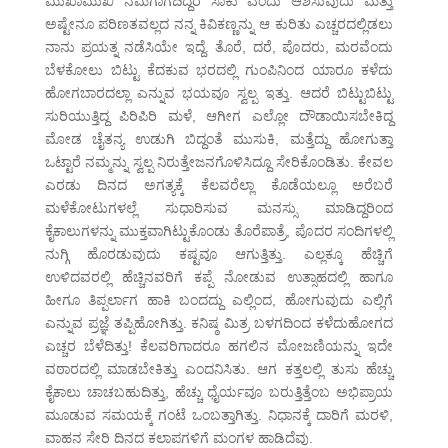
ಮುಖಾಮುಖಿ ನಮಗಾಗದಿದ್ದರೆ ಸಾಕು ಎಂದು ಆಶಿಸುವುದು ಮತ್ತು
ಅಷ್ಟೇನೂ ಪರಿಣತವಲ್ಲದ ನನ್ನ ಕಿವಿಕಣ್ಣನ್ನು ಆ ಕುರಿತು ಎಚ್ಚರದಲ್ಲಿಡಲು
ನಾನು ಪ್ರಯತ್ನ ನಡೆಸಿಯೇ ಇದ್ದೆ. ತೊರೆ, ದರೆ, ಪೊದರು, ಮರವೆಂದು
ಬೆಳಕೋಲು ಬಿಟ್ಟು ಕೆದಕುವ ಭರದಲ್ಲಿ ಗುಂಪಿನಿಂದ ಯಾರೂ ಕಳೆದು
ಹೋಗಬಾರದಲ್ಲಾ ಎನ್ನುವ ಭಯವೂ ಸ್ವಲ್ಪ ಇತ್ತು. ಆದರೆ ಬಿಟ್ಟುಬಿಟ್ಟು
ಸುರಿಯುತ್ತಿದ್ದ ಪಿರಿಪಿರಿ ಮಳೆ, ಆಗೀಗ ಎಲ್ಲೋ ದೌಡಾಯಿಸಬೇಕಿದ್ದ
ಮೋಡ ಚೈತನ್ಯ ಉಡುಗಿ ಬಿದ್ದಂತೆ ಮುಸುಕಿ, ಮತ್ತೆದ್ದು ಹೋಗುತ್ತಾ
ಒಟ್ಟಾರೆ ನಮ್ಮನ್ನು ಸ್ವಲ್ಪ ನಿರುತ್ತೇಜನಗೊಳಿಸಿದ್ದೂ ಸೇರಿಕೊಂಡಿತು. ಕೇವಲ
ಎರಡು ದಿನದ ಅಗತ್ಯಕ್ಕೆ ಕೆಲವರೆಲ್ಲಾ ಕೊಡೆಯಲ್ಲೂ ಅರೆಬರೆ
ಮಳೆಕೋಟುಗಳಲ್ಲೆ ಸುಧಾರಿಸುವ ಮನಸ್ಸು ಮಾಡಿದ್ದರಿಂದ
ಕೈಕಾಲುಗಳನ್ನು ಮುಕ್ತವಾಗಿಟ್ಟುಕೊಂಡು ತೊರೆಪಾತ್ರೆ, ಪೊದರ ಸಂದಿಗಳಲ್ಲಿ
ನುಗ್ಗಿ ಹೊರಡುವುದು ಕಷ್ಟವೂ ಆಗುತ್ತಿತ್ತು. ಎಲ್ಲಕ್ಕೂ ಹೆಚ್ಚಿಗೆ
ಉಳಿದವರಲ್ಲಿ ಹೆಚ್ಚಿನವರಿಗೆ ಕಪ್ಪೆ ನೋಡುವ ಉತ್ಸಾಹದಲ್ಲಿ ಹಾಗೂ
ಹೀಗೂ ತಿಪ್ಪರ್ಲಾಗ ಹಾಕಿ ಬಂದದ್ದು ಎಲ್ಲಿಂದ, ಹೋಗುವುದು ಎಲ್ಲಿಗೆ
ಎನ್ನುವ ಪ್ರಜ್ಞೆ ತಪ್ಪಿಹೋಗಿತ್ತು. ಕನಿಷ್ಠ ಮಿತ್ರ ಬಳಗದಿಂದ ಕಳೆದುಹೋಗದ
ಎಚ್ಚರ ಬೆಳೆದಿತ್ತು! ಕೆಲವರಿಗಾದರೂ ಹಗಲಿನ ಮೋಜಣಿಯನ್ನು ಇದೇ
ವಠಾರದಲ್ಲಿ ಮಾಡಬೇಕಿತ್ತು ಎಂದನಿಸಿತು. ಆಗ ಕತ್ತಲಲ್ಲಿ ತುಸು ಹೆಚ್ಚು
ಕೈಕಾಲು ಚಾಚಬಹುದಿತ್ತು, ಹೆಚ್ಚು ಧೈರ್ಯವೂ ಬರುತ್ತಿತ್ತೆಂಬ ಅಭಿಪ್ರಾಯ
ಮೂಡುವ ಸಮಯಕ್ಕೆ ಗಂಟೆ ಒಂಬತ್ತಾಗಿತ್ತು. ನಿಧಾನಕ್ಕೆ ದಾರಿಗೆ ಮರಳಿ,
ವಾಹನ ಸೇರಿ ದಿನದ ಕಲಾಪಗಳಿಗೆ ಮಂಗಳ ಹಾಡಿದೆವು.