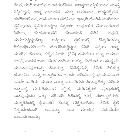
ಜೀವ, ಝರಿಯಂಚಿನ ಬಂಡೆಗಂಟಿದವ, ಜಲಸ್ತಂಭನಕ್ಕಿಳಿಯುವ ಮುನ್ನ
ಸಿಕ್ಕಿಬಿದ್ದವ, ಉದ್ದ ನಾಮದವ, ಸುಕ್ಕು ಚರ್ಮದವ, ಅಡ್ಡಗಣ್ಣಿನವ,
ಹಳದಿಗಾಲಿನವ, ಹುಸಿ ಮರಣ ನಟಿಸಿದವ ಇತ್ಯಾದಿ ಹೆಸರಿಸಿ ಮುಗಿಯದ
ವೈವಿಧ್ಯಗಳು ಕೈಸೆರೆಯಾದ್ದೆಲ್ಲಾ ಕಪ್ಪೆಗಳೇ. ಅವುಗಳಿಗೆ ನೋವಾಗದಂತೆ
ಹಿಡಿದು, ದೇಹವರ್ಣನೆಗೆ ಬೇಕಾದಂತೆ ಬಿಡಿಸಿ, ಕವುಚಿ,
ಮಗುಚುತ್ತಿದ್ದಂತೆಲ್ಲಾ ಆತ್ಮೀಯ ಶೈಲಿಯಲ್ಲಿ ಟಿಪ್ಪಣಿಗಳನ್ನು
ಶಿಬಿರಾರ್ಥಿಗಳಿಂದಲೇ ಹೊರಡಿಸುತ್ತಿದ್ದರು ಕೆವಿಜಿ. ಕಪ್ಪೆಯ ಉದ್ದ,
ಮೂಗಿನ ಡೊಂಕು, ಕಣ್ಣಿನ ಸೀಳು, (ಕಿವಿ) ತಮಟೆಯ ಬಣ್ಣ, ಚರ್ಮದ
ರಚನೆ, ಪಾದದ ಜಾಲ, ಬೆರಳ ತುದಿಯ ಉಬ್ಬು, ಕೆಳತೊಡೆಯ ಸೂಕ್ಷ್ಮವೇ
ಮುಂತಾದವುಗಳನ್ನು ತೋರುತ್ತ, ಔಚಿತ್ಯವನ್ನು ಕೆವಿಜಿ ತಿಳಿಸುತ್ತ
ಹೋದರು. ನಮ್ಮ ಉತ್ಸಾಹಿಗಳು ಒಂದೇ ಪರಿಸರದಲ್ಲಿ ಧುಮುಕುವಾಗ
ಒಂದೇ ಜಾತಿಯ ಮೂರು ನಾಲ್ಕು ಮಾದರಿಗಳು ಸಿಗುವುದಿತ್ತು. ಬರಿಯ
ಗಾತ್ರದಲ್ಲಿ ಗುರುತಿಸುವಾಗ ಪ್ರೌಢ, ಮರಿಗಪ್ಪೆಗಳ ವ್ಯತ್ಯಾಸದಲ್ಲಿ
ಎಡವುವುದೂ ಇತ್ತು. ಸರಿದಾರಿ ಹಿಡಿದಲ್ಲಿ ಭಲೆ, ಶಹಬ್ಬಾಸ್‌ಗಳೂ
ಮುಗ್ಗರಿಸಿದಲ್ಲಿ ಕೈಯಾಸರೆ ಕೊಟ್ಟು ಗಟ್ಟಿಗೊಳಿಸುವ ಕೆವಿಜಿ ಶೈಲಿ
ನಿಸ್ಸಂದೇಹವಾಗಿ ಅವರನ್ನು ಸದಾ ಗುಂಪಿನ ನಡುವೆಯೇ
ಕಾಣುವಂತಾಯ್ತು.