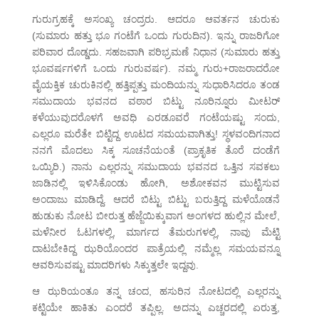
ಗುರುಗ್ರಹಕ್ಕೆ ಅಸಂಖ್ಯ ಚಂದ್ರರು. ಆದರೂ ಆವರ್ತನ ಚುರುಕು
(ಸುಮಾರು ಹತ್ತು ಭೂ ಗಂಟೆಗೆ ಒಂದು ಗುರುದಿನ). ಇನ್ನು ರಾಜರಿಗೋ
ಪರಿವಾರ ದೊಡ್ಡದು. ಸಹಜವಾಗಿ ಪರಿಭ್ರಮಣೆ ನಿಧಾನ (ಸುಮಾರು ಹತ್ತು
ಭೂವರ್ಷಗಳಿಗೆ ಒಂದು ಗುರುವರ್ಷ). ನಮ್ಮ ಗುರು+ರಾಜರಾದರೋ
ವೈಯಕ್ತಿಕ ಚುರುಕಿನಲ್ಲಿ ಹತ್ತಿಪ್ಪತ್ತು ಮಂದಿಯನ್ನು ಸುಧಾರಿಸಿದರೂ ತಂಡ
ಸಮುದಾಯ ಭವನದ ವಠಾರ ಬಿಟ್ಟು ನೂರಿನ್ನೂರು ಮೀಟರ್
ಕಳೆಯುವುದರೊಳಗೆ ಅವಧಿ ಎರಡೂವರೆ ಗಂಟೆಯಷ್ಟು ಸಂದು,
ಎಲ್ಲರೂ ಮರೆತೇ ಬಿಟ್ಟಿದ್ದ ಊಟದ ಸಮಯವಾಗಿತ್ತು! ಸ್ಥಳವಂದಿಗನಾದ
ನನಗೆ ಮೊದಲು ಸಿಕ್ಕ ಸೂಚನೆಯಂತೆ (ಪ್ರಾಕೃತಿಕ ತೊರೆ ದಂಡೆಗೆ
ಒಯ್ಯಿರಿ.) ನಾನು ಎಲ್ಲರನ್ನು ಸಮುದಾಯ ಭವನದ ಒತ್ತಿನ ಸವಕಲು
ಜಾಡಿನಲ್ಲಿ ಇಳಿಸಿಕೊಂಡು ಹೋಗಿ, ಅಶೋಕವನ ಮುಟ್ಟಿಸುವ
ಅಂದಾಜು ಮಾಡಿದ್ದೆ. ಆದರೆ ಬಿಟ್ಟು ಬಿಟ್ಟು ಬರುತ್ತಿದ್ದ ಮಳೆಯೊಡನೆ
ಹುಡುಕು ನೋಟ ಬೀರುತ್ತ ಹೆಜ್ಜೆಯಿಕ್ಕುವಾಗ ಅಂಗಳದ ಹುಲ್ಲಿನ ಮೇಲೆ,
ಮಳೆನೀರ ಓಟಗಳಲ್ಲಿ, ಮಾರ್ಗದ ತೆಮರುಗಳಲ್ಲಿ, ನಾವು ಮೆಟ್ಟಿ
ದಾಟಬೇಕಿದ್ದ ಝರಿಯೊಂದರ ಪಾತ್ರೆಯಲ್ಲಿ ನಮ್ಮೆಲ್ಲ ಸಮಯವನ್ನೂ
ಆವರಿಸುವಷ್ಟು ಮಾದರಿಗಳು ಸಿಕ್ಕುತ್ತಲೇ ಇದ್ದವು.
ಆ ಝರಿಯಂತೂ ತನ್ನ ಚಂದ, ಹಸುರಿನ ನೋಟದಲ್ಲಿ ಎಲ್ಲರನ್ನು
ಕಟ್ಟಿಯೇ ಹಾಕಿತು ಎಂದರೆ ತಪ್ಪಿಲ್ಲ. ಅದನ್ನು ಎಚ್ಚರದಲ್ಲಿ ಏರುತ್ತ,