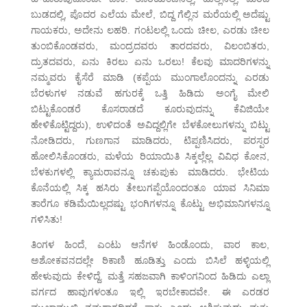
ಬುಡದಲ್ಲಿ, ಪೊದರ ಎಲೆಯ ಮೇಲೆ, ಬಿದ್ದ ಗೆಲ್ಲಿನ ಮರೆಯಲ್ಲಿ ಅದೆಷ್ಟು
ಗಾಯಕರು, ಅದೇನು ಲಹರಿ. ಗಂಟಲಲ್ಲಿ ಒಂದು ಚೀಲ, ಎರಡು ಚೀಲ
ತುಂಬಿಕೊಂಡವರು, ಮಂದ್ರದವರು ತಾರದವರು, ವಿಲಂಬಿತರು,
ದ್ರುತದವರು, ಏನು ಕಿರಲು ಏನು ಒರಲು! ಕೆಲವು ಮಾದರಿಗಳನ್ನು
ನಮ್ಮವರು ಕೈಸೆರೆ ಮಾಡಿ (ಕಪ್ಪೆಯ ಮುಂಗಾಲೊಂದನ್ನು ಎರಡು
ಬೆರಳುಗಳ ನಡುವೆ ಹಗುರಕ್ಕೆ ಒತ್ತಿ ಹಿಡಿದು ಅಂಗೈ ಮೇಲಿ
ಬಿಟ್ಟುಕೊಂಡರೆ ಕೊಸರಾಡದೆ ಕೂರುವುದನ್ನು ಕೆವಿಜಿಯೇ
ಹೇಳಿಕೊಟ್ಟಿದ್ದರು), ಉಳಿದಂತೆ ಅವಿದ್ದಲ್ಲಿಗೇ ಬೆಳಕೋಲುಗಳನ್ನು ಬಿಟ್ಟು
ನೋಡಿದರು, ಗುಣಗಾನ ಮಾಡಿದರು, ಟಿಪ್ಪಣಿಸಿದರು, ಪರಸ್ಪರ
ಹೋಲಿಸಿಕೊಂಡರು, ಮಳೆಯ ರಿಯಾಯಿತಿ ಸಿಕ್ಕಲ್ಲೆಲ್ಲ ವಿವಿಧ ಕೋನ,
ಬೆಳಕುಗಳಲ್ಲಿ ಕ್ಯಾಮರಾವನ್ನೂ ಚಕುಪುಕು ಮಾಡಿದರು. ಭೇಟಿಯ
ಕೊನೆಯಲ್ಲಿ ಸಿಕ್ಕ ಹಸಿರು ತೇಲುಗಪ್ಪೆಯೊಂದಂತೂ ಯಾವ ಸಿನಿಮಾ
ತಾರೆಗೂ ಕಡಿಮೆಯಿಲ್ಲದಷ್ಟು ಭಂಗಿಗಳನ್ನೂ ಕೊಟ್ಟು ಅಭಿಮಾನಿಗಳನ್ನೂ
ಗಳಿಸಿತು!
ತಿಂಗಳ ಹಿಂದೆ, ಎಂಟು ಆನೆಗಳ ಹಿಂಡೊಂದು, ವಾರ ಕಾಲ,
ಅಶೋಕವನದಲ್ಲೇ ಠಿಕಾಣಿ ಹೂಡಿತ್ತು ಎಂದು ಬಿಸಿಲೆ ಹಳ್ಳಿಯಲ್ಲಿ
ಹೇಳುವುದು ಕೇಳಿದ್ದೆ. ಮತ್ತೆ ಸಹಜವಾಗಿ ಕಾಳಿಂಗನಿಂದ ಹಿಡಿದು ಎಲ್ಲಾ
ವರ್ಗದ ಹಾವುಗಳಂತೂ ಇಲ್ಲಿ ಇರಬೇಕಾದವೇ. ಈ ಎರಡರ