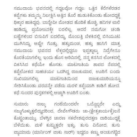
ಸಮುದಾಯ ಭವನದಲ್ಲಿ ಗದ್ದಲವೋ ಗದ್ದಲ. ಒತ್ತಿನ ಕೆರೆಗಳೆರಡರ
ಕಪ್ಪೆಗಳು ತಮ್ಮನ್ನು ನಿರ್ಲಕ್ಷಿಸಿ ಅತ್ತಿನ ತೊರೆ ಹುಡುಕಿಕೊಂಡು ಹೋದದ್ದಕ್ಕೆ
ಧಿಕ್ಕಾರ ಹಾಕಿದ್ದವು. ಬಾನ್ದೇವೀ ಮೋಡದ ಹೊದಿಕೆ ಹೊಚ್ಚಿ, ಹನಿಗಳ ಲಾಲಿ
ಹಾಡಿದ್ದು ಪ್ರಯೋಜನಕ್ಕೇ ಬರಲಿಲ್ಲ. ಆದರೆ ನಮಗೋ ಚಂಡಿ
ಬಟ್ಟೆಗಳಿಂದ ಬಿಸುಪಿಗೆ ಬದಲಿದ್ದು, ಮೊಂಬತ್ತಿ ಬೆಳಕಿನಲ್ಲಿ ಬಿಸಿಯೂಟ
ಮುಗಿಸಿದ್ದು ಅಷ್ಟೇ ಗೊತ್ತು. ಹತ್ತುಮಂಚ, ಹತ್ತು ಹಾಸಿಗೆ ಮಾತ್ರ
ಸಮುದಾಯ ಭವನದ ಲೆಕ್ಕದಲ್ಲಿದ್ದರೂ ಇಪ್ಪತ್ನಾಲ್ಕು ನಿದ್ರೆಗೇನೂ
ಕೊರತೆಯಾಗಲಿಲ್ಲ. ಇಂದು ಹೊಸ ಅರಿವಿನಲ್ಲಿ, ನನ್ನ ಕನಸಿನ ಲೋಕದಲ್ಲಿ
ವಿಕಸಿಸಿದ ಕಥೆಯೇ ಹೊಸತು. ಮಾಟಗಾತಿಯ ಶಾಪದ ನೆಪದಲ್ಲಿ
ಕಪ್ಪೆಲೋಕದ ಸಾಹಚರ್ಯ ಒದಗಿದ್ದ ರಾಜಕುಮಾರ, ಊರಿಗೆ ಬಂದು
ಸುಖಿಯಾಗಲಿಲ್ಲ. ಮಾಟಗಾತಿಯಿಂದ ರಾಜಕುಮಾರಿಯನ್ನೂ
ಸೇರಿಸಿಕೊಂಡು ವರವನ್ನೇ ಪಡೆದು ಮರಳಿ ಕಪ್ಪೆಯಾಗಿ ಕಾಡಿಗೆ ಹೋದ.
ಕಥೆ ಸುಂದರ ಪುಸ್ತಕಗಳಲ್ಲಿ ಅಚ್ಚಾಗಿ ಊರಿಗೆ ಬಂತು.
ಸುಮಾರು ನಾಲ್ಕು ಗಂಟೆಯಿಂದಲೇ ಒಬ್ಬೊಬ್ಬರೇ ಎದ್ದು
ಸಜ್ಜುಗೊಳ್ಳುತ್ತಲಿದ್ದುದರಿಂದ, ದೇವೇಗೌಡರು ಚಾ-(ಕ್ಷೇತ್ರಕಾರ್ಯಕ್ಕೆ)ಲನೆ
ಕೊಟ್ಟಂತಾಯ್ತು. ಬೆಳಗ್ಗಿನ ಚಾರಣ ಸಕಲೇಶಪುರದತ್ತಣ ದಾರಿಯುದ್ದಕ್ಕೆ
ಬೆಳೆಯಿತು. ಮಳೆ ಕುಟ್ಟುತ್ತಲೇ ಇತ್ತು. ತುಸು ವಿನೋದ, ತುಸು
ವ್ಯಾಯಾಮ (ಮಾರ್ನಿಂಗ್ ವಾಕು ಸಾರ್!) ಇದ್ದರೂ ಕಣ್ಣು ಅಂಚುಗಟ್ಟಿದ