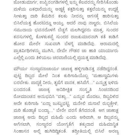
ಜೋಡುಮಾರ್ಗ, ಉಪ್ಪಿನಂಗಡಿಗಳಲ್ಲಿ ಇನ್ನು ಕೆಲವರನ್ನು ಸೇರಿಸಿಕೊಂಡು
ಮಳೆಯ ಏಕಧಾರೆಯನ್ನು ಅಡ್ಡಕ್ಕೆ ಕತ್ತರಿಸುತ್ತಾ ಕತ್ತಲೆಯನ್ನು ಉದ್ದಕ್ಕೆ
ಸೀಳುತ್ತಾ ದಾರಿ ತೆಮರಿನ ಕಲಕು ನೀರನ್ನು ಆಗಸಕ್ಕೆ ಹಾರಿಸುತ್ತಾ
ಬಿಸಿಲೆಯತ್ತ ಹೊರಟದ್ದೂ ಆಯ್ತು. ಆದರೆ ನಾವು ನಾಲ್ವರು, ಬಿಸಿಲೆಯ
ಸಮುದಾಯ ಭವನದೊಳಗೆ ಬೆಚ್ಚಗೆ ಮಲಗಿದ್ದವರು ಮಾತ್ರ, ಸುಂದರ
ಕನಸುಗಳಲ್ಲಿ, ಕೊಳಕುಕಪ್ಪೆ ಸುಂದರ ರಾಜಕುಮಾರನಾಗಿ ಕತೆ ಕಾಡಿಗೆ
ಹೋದ ಮೇಲೇ ಸುಖವಾಗಿ ಬೆಳಗ್ಗೆ ಮಾಡಿದೆವು. ಆರಾಮದಲ್ಲಿ
ಪ್ರಾತರ್ವಿಧಿಗಳನ್ನು ಮುಗಿಸಿ, ದೇವೇ ಗೌಡರ ಚಾ ಹಾಕಿ ಯಾರ್ಯಾರು
ಎಲ್ಲೆಲ್ಲಿ ಎಂದು ತಿಳಿಯಲು ಚರವಾಣಿಯಲ್ಲಿ ಪ್ರಯತ್ನ ಮಾಡಿದೆವು.
ಮೌರ್ಯ ಸಂಸ್ಥಾಪನಾಚಾರ್ಯ ಚಾಣಕ್ಯ ಹಳ್ಳಿಗಾಡಿನತ್ತ ನಡೆದಿದ್ದನಂತೆ.
ಪುಟ್ಟ ದಿಬ್ಬದ ಮೇಲೆ ನಿಂತ ಕುರಿಗಾಹಿಯೊಬ್ಬ “ಮಹಾಸ್ವಾಮಿಗಳು
ಬರಬೇಕು. ಪಾದ್ಯಕ್ಕೆ ನೀರು, ತೃಷೆಗೆ ಪಾನಕ, ಹಸಿವೆಗೆ…” ಎನ್ನುತ್ತ ಇಳಿದು
ಬಂದನಂತೆ. ಚಾಣಕ್ಯ ಅನಿರೀಕ್ಷಿತ ಸಂಸ್ಕೃತಿ ಸಿಂಚನದಿಂದ
ರೋಮಾಂಚನ ಅನುಭವಿಸಿ “ವತ್ಸಾ…” ಎನ್ನುವ ಮೊದಲು, ದಿಬ್ಬವಿಳಿದ
ಅದೇ ಕುರಿಗಾಹಿ “ಏನ್ಲಾ ಜುಟ್ಟುಭಟ್ಟ, ಮನೇಲಿ ಮಸಾಲೆ ರುಬ್ಬಕ್ಕೇಳಿ,
ಮರಿ ಹೊಡ್ಯಾಕೆ ಬಂದ್ಯಾ…” ಬೇರೇ ವರಸೆ ತೆಗೆದನಂತೆ. ಆಗ ಚಾಣಾಕ್ಷ
ಚಾಣಕ್ಯ ಅದು ದಿಬ್ಬದ ಮಹಿಮೆ ಎಂದು ಅರಿವಾಗಿ, ಆ ದಿಬ್ಬವನ್ನು
ಅಗೆಸಲಾಗಿ, ಸಂಸ್ಥಾನದ ಯೋಗ್ಯತೆಗೆ ತಕ್ಕುದಾದ ಮಹಿಮಾನ್ವಿತ
ಸಿಂಹಾಸನ ಅಲ್ಲಿ ಹುಗಿದಿದ್ದಿತಂತೆ. ತದ್ರೀತಿಯಲ್ಲಿ ಬಿಸಿಲೆ ಅರಣ್ಯ