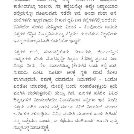
ಕಾಣಿಸಿದಾಗೆಲ್ಲಾ ‘ಜಾಣ’ರು ಸತ್ತ ಕಪ್ಪೆಯನ್ನೋ ಅಷ್ಟೇ ನಿಷ್ಪಾಪಿಯಾದ
ಹಲ್ಲಿಯನ್ನೋ ದೂಷಿಸುವುದು ನಡೆದೇ ಇದೆ. ಅಂಥಾ ಮಹಾ ಆನೆ,
ಹುಲಿಗಳಿಗೇ ಇಲ್ಲದ ನ್ಯಾಯ ಕೇಳುವ ಧ್ವನಿ ಬಡ ಕಪ್ಪೆಗಳಿಗೆಲ್ಲಿ ಬರಬೇಕು!
ಕೆವಿಜಿಯೇ ಹೇಳಿದ ಮತ್ತೊಂದು ವಿಚಾರ – ಕೆಲವೊಂದು ಜಾತಿಯ
ಕಪ್ಪೆಗಳ ಬೆನ್ನಿನ ವಿಷಸ್ರವಿಕೆಯನ್ನು ನೆಕ್ಕಿಯೇ ಗುರುತಿಸುವ ವಿಜ್ಞಾನಿಗಳು
ಇನ್ನೂ ಆರೋಗ್ಯಕರವಾಗಿ ಬದುಕಿಯೇ ಇದ್ದಾರೆ!]
ಕಪ್ಪೆಗಳ ಉಲಿ, ಸಂತಾನಕ್ರಿಯೆಯ ಕಲಾಪಗಳು, ಜೀವನಚಕ್ರದ
ಅದ್ಭುತಗಳು ಬೀಸು ನೋಟಕ್ಕಷ್ಟೇ ಸಿಕ್ಕರೂ ತೆರೆದಿಟ್ಟ ಪ್ರಪಂಚ ಬಲು
ವಿಸ್ತಾರ. ನೀರು, ನೆಲ, ಪಾತಾಳದಲ್ಲೂ (ಕೇರಳದ ಒಂದು ಕಪ್ಪೆ ಜಾತಿ,
ಸುಮಾರು ಎಂಟು ಮೀಟರ್ ಆಳಕ್ಕೆ ಸ್ವತಃ ಮಾಟೆ ತೋಡಿ
ವಾಸಿಸುತ್ತದಂತೆ. ವರ್ಷಕ್ಕೆ ಯಾವುದೋ ನಿಯತವೇಳೆ – ಒಂದೋ
ಎರಡೋ ಬಾರಿಮಾತ್ರ, ಮೇಲಕ್ಕೆ ಬಂದು ಸಂತಾನೋತ್ಪತ್ತಿಯ ಕ್ರಿಯೆ
ಮುಗಿಸಿ ಮರಳುತ್ತವಂತೆ) ಹುಲ್ಲು, ಗಿಡ, ಮರಗಳ ಹಸಿರಿನ ವಿವಿಧ
ಔನ್ನತ್ಯಗಳಿಗೆ ಮೀಸಲಾಗಿಯೇ ವಿಕಾಸಗೊಂಡ ಕಪ್ಪೆಗಳು ಇವೆ. ಹೀಗೇ
ಕಪ್ಪೆಯ ಕುರಿತ ಪಾಠದ ಮತ್ತೆ ಈಗಲೂ ಕೆವಿಜಿ ಮಿಂಚಂಚೆ ಮೂಲಕ
ಭಾಗಿಗಳಿಗೆ ಕಳಿಸುತ್ತಿರುವ ವಿವಿಧ ಮಾಹಿತಿ ಮೂಲಗಳ ಜಾಡು ಹಿಡಿದರೆ
ನನ್ನ ಪಾತ್ರೆಯೂ ಸಾಲದು, ಈ ಕಥೆಯೂ ಮುಗಿಯದು! ಹಾಗಾಗಿ ಇನ್ನು
ಸಜ್ಜುಗೊಳ್ಳಿ ನಿಶಾಚರತ್ವಕ್ಕೆ.