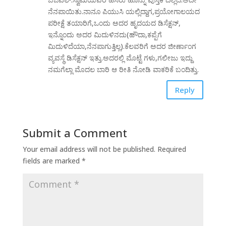
ನೆನಪಾಯಿತು.ನಾನೂ ಪಿಯುಸಿ ಯಲ್ಲಿದ್ದಾಗ,ಪ್ರಯೋಗಾಲಯದ
ಪರೀಕ್ಷೆ ತಯಾರಿಗೆ,ಒಂದು ಅದರ ಹೃದಯದ ಡಿಸೆಕ್ಷನ್,
ಇನ್ನೊಂದು ಅದರ ಮಿದುಳಿನದು(ಹೌದಾ,ಕಪ್ಪೆಗೆ
ಮಿದುಳಿದೆಯಾ,ನೆನಪಾಗುತ್ತಿಲ್ಲ).ಕೆಲವರಿಗೆ ಅದರ ಜೀರ್ಣಾಂಗ
ವ್ಯವಸ್ಥೆ ಡಿಸೆಕ್ಷನ್ ಇತ್ತು.ಅದರಲ್ಲಿ ಮೊಟ್ಟೆ ಗಳು,ಗಲೀಜು ಇದ್ದು
ನಮಗೆಲ್ಲಾ ಮೊದಲ ಬಾರಿ ಆ ರೀತಿ ನೋಡಿ ವಾಕರಿಕೆ ಬಂದಿತ್ತು.
Reply
Submit a Comment
Your email address will not be published.
Required
fields are marked
*