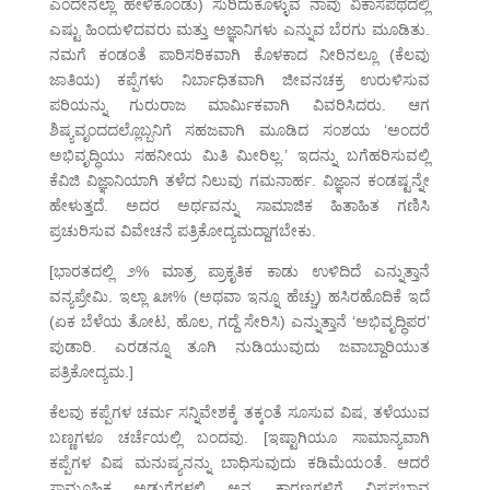
ಎಂದೇನೆಲ್ಲಾ ಹೇಳಿಕೊಂಡು) ಸುರಿದುಕೊಳ್ಳುವ ನಾವು ವಿಕಾಸಪಥದಲ್ಲಿ
ಎಷ್ಟು ಹಿಂದುಳಿದವರು ಮತ್ತು ಅಜ್ಞಾನಿಗಳು ಎನ್ನುವ ಬೆರಗು ಮೂಡಿತು.
ನಮಗೆ ಕಂಡಂತೆ ಪಾರಿಸರಿಕವಾಗಿ ಕೊಳಕಾದ ನೀರಿನಲ್ಲೂ (ಕೆಲವು
ಜಾತಿಯ) ಕಪ್ಪೆಗಳು ನಿರ್ಬಾಧಿತವಾಗಿ ಜೀವನಚಕ್ರ ಉರುಳಿಸುವ
ಪರಿಯನ್ನು ಗುರುರಾಜ ಮಾರ್ಮಿಕವಾಗಿ ವಿವರಿಸಿದರು. ಆಗ
ಶಿಷ್ಯವೃಂದದಲ್ಲೊಬ್ಬನಿಗೆ ಸಹಜವಾಗಿ ಮೂಡಿದ ಸಂಶಯ ‘ಅಂದರೆ
ಅಭಿವೃದ್ಧಿಯು ಸಹನೀಯ ಮಿತಿ ಮೀರಿಲ್ಲ.’ ಇದನ್ನು ಬಗೆಹರಿಸುವಲ್ಲಿ
ಕೆವಿಜಿ ವಿಜ್ಞಾನಿಯಾಗಿ ತಳೆದ ನಿಲುವು ಗಮನಾರ್ಹ. ವಿಜ್ಞಾನ ಕಂಡಷ್ಟನ್ನೇ
ಹೇಳುತ್ತದೆ. ಅದರ ಅರ್ಥವನ್ನು ಸಾಮಾಜಿಕ ಹಿತಾಹಿತ ಗಣಿಸಿ
ಪ್ರಚುರಿಸುವ ವಿವೇಚನೆ ಪತ್ರಿಕೋದ್ಯಮದ್ದಾಗಬೇಕು.
[ಭಾರತದಲ್ಲಿ ೨% ಮಾತ್ರ ಪ್ರಾಕೃತಿಕ ಕಾಡು ಉಳಿದಿದೆ ಎನ್ನುತ್ತಾನೆ
ವನ್ಯಪ್ರೇಮಿ. ಇಲ್ಲಾ ೩೫% (ಅಥವಾ ಇನ್ನೂ ಹೆಚ್ಚು) ಹಸಿರಹೊದಿಕೆ ಇದೆ
(ಏಕ ಬೆಳೆಯ ತೋಟ, ಹೊಲ, ಗದ್ದೆ ಸೇರಿಸಿ) ಎನ್ನುತ್ತಾನೆ ‘ಅಭಿವೃದ್ಧಿಪರ’
ಪುಡಾರಿ. ಎರಡನ್ನೂ ತೂಗಿ ನುಡಿಯುವುದು ಜವಾಬ್ದಾರಿಯುತ
ಪತ್ರಿಕೋದ್ಯಮ.]
ಕೆಲವು ಕಪ್ಪೆಗಳ ಚರ್ಮ ಸನ್ನಿವೇಶಕ್ಕೆ ತಕ್ಕಂತೆ ಸೂಸುವ ವಿಷ, ತಳೆಯುವ
ಬಣ್ಣಗಳೂ ಚರ್ಚೆಯಲ್ಲಿ ಬಂದವು. [ಇಷ್ಟಾಗಿಯೂ ಸಾಮಾನ್ಯವಾಗಿ
ಕಪ್ಪೆಗಳ ವಿಷ ಮನುಷ್ಯನನ್ನು ಬಾಧಿಸುವುದು ಕಡಿಮೆಯಂತೆ. ಆದರೆ
ಸಾಮೂಹಿಕ ಅಡುಗೆಗಳಲ್ಲಿ ಅನ್ಯ ಕಾರಣಗಳಿಗೆ ವಿಷಪ್ರಭಾವ