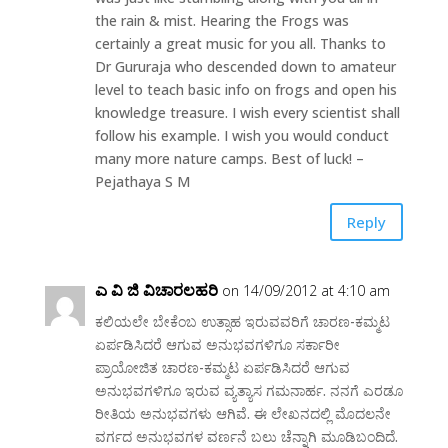
the rain & mist. Hearing the Frogs was
certainly a great music for you all. Thanks to
Dr Gururaja who descended down to amateur
level to teach basic info on frogs and open his
knowledge treasure. I wish every scientist shall
follow his example. I wish you would conduct
many more nature camps. Best of luck! –
Pejathaya S M
Reply
ಎ ವಿ ಜಿ ವಿಚಾರಲಹರಿ
on 14/09/2012 at 4:10 am
ಕಲಿಯಲೇ ಬೇಕೆಂಬ ಉತ್ಸಾಹ ಇರುವವರಿಗೆ ಚಾರಣ-ಕಮ್ಮಟ
ಏರ್ಪಡಿಸಿದರೆ ಆಗುವ ಅನುಭವಗಳಿಗೂ ಸರ್ಕಾರೀ
ಪ್ರಾಯೋಜಿತ ಚಾರಣ-ಕಮ್ಮಟ ಏರ್ಪಡಿಸಿದರೆ ಆಗುವ
ಅನುಭವಗಳಿಗೂ ಇರುವ ವ್ಯತ್ಯಾಸ ಗಮನಾರ್ಹ. ನನಗೆ ಎರಡೂ
ರೀತಿಯ ಅನುಭವಗಳು ಆಗಿವೆ. ಈ ಲೇಖನದಲ್ಲಿ ಮೊದಲನೇ
ವರ್ಗದ ಅನುಭವಗಳ ವರ್ಣನೆ ಬಲು ಚೆನ್ನಾಗಿ ಮೂಡಿಬಂದಿದೆ.