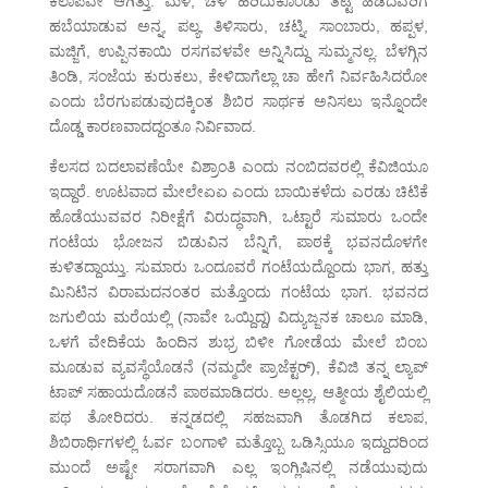
ಕಲಾಪವೇ ಆಗಿತ್ತು. ಮಳೆ, ಚಳಿ ಹರಿದುಕೊಂಡು ತಟ್ಟೆ ಹಿಡಿದವರಿಗೆ
ಹಬೆಯಾಡುವ ಅನ್ನ, ಪಲ್ಯ, ತಿಳಿಸಾರು, ಚಟ್ನಿ, ಸಾಂಬಾರು, ಹಪ್ಪಳ,
ಮಜ್ಜಿಗೆ, ಉಪ್ಪಿನಕಾಯಿ ರಸಗವಳವೇ ಅನ್ನಿಸಿದ್ದು ಸುಮ್ಮನಲ್ಲ. ಬೆಳಗ್ಗಿನ
ತಿಂಡಿ, ಸಂಜೆಯ ಕುರುಕಲು, ಕೇಳಿದಾಗೆಲ್ಲಾ ಚಾ ಹೇಗೆ ನಿರ್ವಹಿಸಿದರೋ
ಎಂದು ಬೆರಗುಪಡುವುದಕ್ಕಿಂತ ಶಿಬಿರ ಸಾರ್ಥಕ ಅನಿಸಲು ಇನ್ನೊಂದೇ
ದೊಡ್ಡ ಕಾರಣವಾದದ್ದಂತೂ ನಿರ್ವಿವಾದ.
ಕೆಲಸದ ಬದಲಾವಣೆಯೇ ವಿಶ್ರಾಂತಿ ಎಂದು ನಂಬಿದವರಲ್ಲಿ ಕೆವಿಜಿಯೂ
ಇದ್ದಾರೆ. ಊಟವಾದ ಮೇಲೇಏಏ ಎಂದು ಬಾಯಿಕಳೆದು ಎರಡು ಚಿಟಿಕೆ
ಹೊಡೆಯುವವರ ನಿರೀಕ್ಷೆಗೆ ವಿರುದ್ಧವಾಗಿ, ಒಟ್ಟಾರೆ ಸುಮಾರು ಒಂದೇ
ಗಂಟೆಯ ಭೋಜನ ಬಿಡುವಿನ ಬೆನ್ನಿಗೆ, ಪಾಠಕ್ಕೆ ಭವನದೊಳಗೇ
ಕುಳಿತದ್ದಾಯ್ತು. ಸುಮಾರು ಒಂದೂವರೆ ಗಂಟೆಯದ್ದೊಂದು ಭಾಗ, ಹತ್ತು
ಮಿನಿಟಿನ ವಿರಾಮದನಂತರ ಮತ್ತೊಂದು ಗಂಟೆಯ ಭಾಗ. ಭವನದ
ಜಗುಲಿಯ ಮರೆಯಲ್ಲಿ (ನಾವೇ ಒಯ್ದಿದ್ದ) ವಿದ್ಯುಜ್ಜನಕ ಚಾಲೂ ಮಾಡಿ,
ಒಳಗೆ ವೇದಿಕೆಯ ಹಿಂದಿನ ಶುಭ್ರ ಬಿಳೀ ಗೋಡೆಯ ಮೇಲೆ ಬಿಂಬ
ಮೂಡುವ ವ್ಯವಸ್ಥೆಯೊಡನೆ (ನಮ್ಮದೇ ಪ್ರಾಜೆಕ್ಟರ್), ಕೆವಿಜಿ ತನ್ನ ಲ್ಯಾಪ್
ಟಾಪ್ ಸಹಾಯದೊಡನೆ ಪಾಠಮಾಡಿದರು. ಅಲ್ಲಲ್ಲ, ಆತ್ಮೀಯ ಶೈಲಿಯಲ್ಲಿ
ಪಥ ತೋರಿದರು. ಕನ್ನಡದಲ್ಲಿ ಸಹಜವಾಗಿ ತೊಡಗಿದ ಕಲಾಪ,
ಶಿಬಿರಾರ್ಥಿಗಳಲ್ಲಿ ಓರ್ವ ಬಂಗಾಳಿ ಮತ್ತೊಬ್ಬ ಒಡಿಸ್ಸಿಯೂ ಇದ್ದುದರಿಂದ
ಮುಂದೆ ಅಷ್ಟೇ ಸರಾಗವಾಗಿ ಎಲ್ಲ ಇಂಗ್ಲಿಷಿನಲ್ಲಿ ನಡೆಯುವುದು