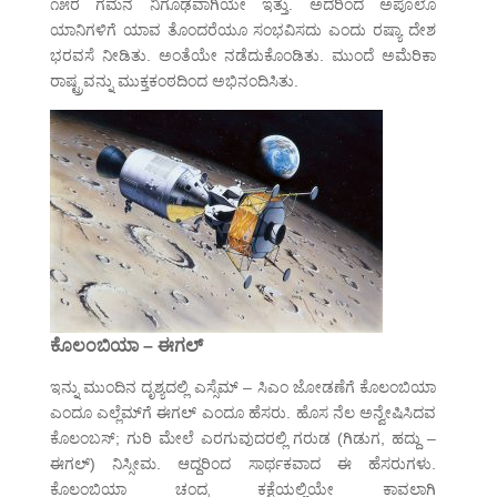
೧೫ರ ಗಮನ ನಿಗೂಢವಾಗಿಯೇ ಇತ್ತು. ಅದರಿಂದ ಅಪೊಲೊ
ಯಾನಿಗಳಿಗೆ ಯಾವ ತೊಂದರೆಯೂ ಸಂಭವಿಸದು ಎಂದು ರಷ್ಯಾ ದೇಶ
ಭರವಸೆ ನೀಡಿತು. ಅಂತೆಯೇ ನಡೆದುಕೊಂಡಿತು. ಮುಂದೆ ಅಮೆರಿಕಾ
ರಾಷ್ಟ್ರವನ್ನು ಮುಕ್ತಕಂಠದಿಂದ ಅಭಿನಂದಿಸಿತು.
ಕೊಲಂಬಿಯಾ – ಈಗಲ್
ಇನ್ನು ಮುಂದಿನ ದೃಶ್ಯದಲ್ಲಿ ಎಸ್ಸೆಮ್ – ಸಿಎಂ ಜೋಡಣೆಗೆ ಕೊಲಂಬಿಯಾ
ಎಂದೂ ಎಲ್ಲೆಮ್‌ಗೆ ಈಗಲ್ ಎಂದೂ ಹೆಸರು. ಹೊಸ ನೆಲ ಅನ್ವೇಷಿಸಿದವ
ಕೊಲಂಬಸ್; ಗುರಿ ಮೇಲೆ ಎರಗುವುದರಲ್ಲಿ ಗರುಡ (ಗಿಡುಗ, ಹದ್ದು –
ಈಗಲ್) ನಿಸ್ಸೀಮ. ಆದ್ದರಿಂದ ಸಾರ್ಥಕವಾದ ಈ ಹೆಸರುಗಳು.
ಕೊಲಂಬಿಯಾ ಚಂದ್ರ ಕಕ್ಷೆಯಲ್ಲಿಯೇ ಕಾವಲಾಗಿ