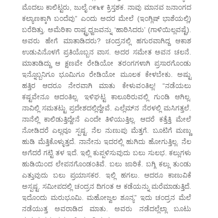
ಮೊದಲು ಕಾಲಿಟ್ಟರು, ಜುಲೈ ೧೯೬೯ ಕ್ರಿಸ್ತಶಕ. ನಾವು ಮಾನವ ಜನಾಂಗದ
ಕಲ್ಯಾಣಕ್ಕಾಗಿ ಬಂದೆವು” ಎಂದು ಅದರ ಮೇಲೆ (ಇಂಗ್ಲಿಷ್ ಭಾಶೆಯಲ್ಲಿ)
ಬರೆದಿತ್ತು. ಅಮೆರಿಕಾ ರಾಷ್ಟ್ರಧ್ವಜವನ್ನು ‘ಹಾರಿಸಿದರು’ (ಗಾಳಿಯಿಲ್ಲವಷ್ಟೆ).
ಅವರು ಹೇಗೆ ಮಾತಾಡಿದರು? ಚಂದ್ರನಲ್ಲಿ ಹಗುರವಾಗಿದ್ದ ಆಕಾಶ
ಉಡುಪಿನೊಳಗೆ ಪ್ರತಿಯೊಬ್ಬನ ವಾಸ. ಅದರ ಸಮೇತ ಅವನ ಚಲನೆ.
ಮಾತಾಡಿದ್ದು ಆ ಕ್ಷಣವೇ ರೇಡಿಯೋ ತರಂಗಗಳಾಗಿ ಪ್ರಸಾರಗೊಂಡು
ಇನ್ನೊಬ್ಬನಿಗೂ ಭೂಮಿಗೂ ರೇಡಿಯೋ ಮೂಲಕ ಕೇಳಬೇಕು. ಅಷ್ಟು
ಹತ್ತಿರ ಆದರೂ ನೇರವಾಗಿ ಮಾತು ಕೇಳುವಂತಿಲ್ಲ! “ನಡೆಯಲು
ಕಷ್ಟವೇನೂ ಆದಂತಿಲ್ಲ. ಇಳಿಘಟ್ಟ ಕಾಲೂರಿರುವಲ್ಲಿ ಗುಂಡಿ ಆಗಿಲ್ಲ.
ನಾವಿಲ್ಲಿ ಸಮತಟ್ಟು ಪ್ರದೇಶದಲ್ಲಿದ್ದೇವೆ. ಎಲ್ಲೆಮ್‌ನ ನೆರಳಲ್ಲಿ ಮಸಿಗತ್ತಲೆ.
ನಾನೆಲ್ಲಿ ಕಾಲಿಡುತ್ತಿದ್ದೇನೆ ಎಂದೇ ತಿಳಿಯುತ್ತಿಲ್ಲ. ಆದರೆ ಕತ್ತೆತ್ತಿ ಮೇಲೆ
ನೋಡಿದರೆ ಎಲ್ಲವೂ ಸ್ಪಷ್ಟ. ನೆಲ ನುಣುಪು ಮೆತ್ತಗೆ. ಬೂಟಿಗೆ ಮಣ್ಣು
ಹುಡಿ ಮೆತ್ತಿಕೊಳ್ಳುತ್ತದೆ. ನಾನೇನು ಇದರಲ್ಲಿ ಹುಗಿದು ಹೋಗುತ್ತಿಲ್ಲ. ನೆಲ
ಅಗೆದರೆ ಗಟ್ಟಿ ತಳ ಇದೆ. ಇಲ್ಲಿ ಕುಪ್ಪಳಿಸುವುದು ಬಲು ಸುಲಭ. ಕಲ್ಲುಗಳು
ಹುಡಿಯಿಂದ ಲೇಪನಗೊಂಡಂತಿವೆ. ಬಲು ಜಾರಿಕೆ. ಬಗ್ಗಿ ಕಲ್ಲು ತುಂಡು
ಎತ್ತುವುದು ಬಲು ಪ್ರಯಾಸಕರ. ಇಲ್ಲಿ ಹಗಲು. ಆದರೂ ಕಾಣುವಿಕೆ
ಅಸ್ಪಷ್ಟ. ಸಮೀಪದಲ್ಲಿ ಚಂದ್ರನ ದಿಗಂತ ಆ ಕಡೆಯನ್ನು ಮರೆಮಾಡುತ್ತಿದೆ.
ಇದೊಂದು ಮರುಭೂಮಿ. ಮಹೋಜ್ವಲ ಶೂನ್ಯ” ಇದು ಚಂದ್ರನ ಮೆಲೆ
ನಡೆಯುತ್ತ ಅವರಾಡಿದ ಮಾತು. ಅವರು ನಡೆದಲ್ಲೆಲ್ಲಾ ಬೂಟು