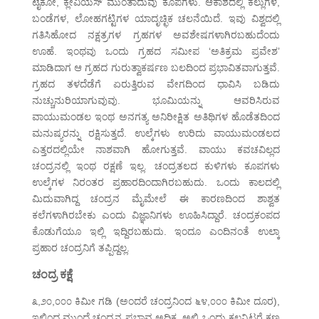
ಟೈಕೋ, ಕ್ಲೇವಿಯಸ್ ಮುಂತಾದುವು ಕೂಪಗಳು. ಆಕಾಶದಲ್ಲಿ ಕಲ್ಲುಗಳ,
ಬಂಡೆಗಳ, ಲೋಹಗಟ್ಟಿಗಳ ಯಾದೃಚ್ಛಿಕ ಚಲನೆಯಿದೆ. ಇವು ವಿಶ್ವದಲ್ಲಿ
ಗತಿಸಿಹೋದ ನಕ್ಷತ್ರಗಳ ಗ್ರಹಗಳ ಅವಶೇಷಗಳಾಗಿರಬಹುದೆಂದು
ಊಹೆ. ಇಂಥವು ಒಂದು ಗ್ರಹದ ಸಮೀಪ ‘ಅತಿಕ್ರಮ ಪ್ರವೇಶ’
ಮಾಡಿದಾಗ ಆ ಗ್ರಹದ ಗುರುತ್ವಾಕರ್ಷಣ ಬಲದಿಂದ ಪ್ರಭಾವಿತವಾಗುತ್ತವೆ.
ಗ್ರಹದ ತಳದೆಡೆಗೆ ಏರುತ್ತಿರುವ ವೇಗದಿಂದ ಧಾವಿಸಿ ಬಡಿದು
ನುಚ್ಚುನುರಿಯಾಗುವುವು. ಭೂಮಿಯನ್ನು ಆವರಿಸಿರುವ
ವಾಯುಮಂಡಲ ಇಂಥ ಅನಗತ್ಯ ಅನಿರೀಕ್ಷಿತ ಅತಿಥಿಗಳ ಹೊಡೆತದಿಂದ
ಮನುಷ್ಯರನ್ನು ರಕ್ಷಿಸುತ್ತದೆ. ಉಲ್ಕೆಗಳು ಉರಿದು ವಾಯುಮಂಡಲದ
ಎತ್ತರದಲ್ಲಿಯೇ ನಾಶವಾಗಿ ಹೋಗುತ್ತವೆ. ವಾಯು ಕವಚವಿಲ್ಲದ
ಚಂದ್ರನಲ್ಲಿ ಇಂಥ ರಕ್ಷಣೆ ಇಲ್ಲ. ಚಂದ್ರತಲದ ಕುಳಿಗಳು ಕೂಪಗಳು
ಉಲ್ಕೆಗಳ ನಿರಂತರ ಪ್ರಹಾರದಿಂದಾಗಿರಬಹುದು. ಒಂದು ಕಾಲದಲ್ಲಿ
ಮಿದುವಾಗಿದ್ದ ಚಂದ್ರನ ಮೈಮೇಲೆ ಈ ಕಾರಣದಿಂದ ಶಾಶ್ವತ
ಕಲೆಗಳಾಗಿರಬೇಕು ಎಂದು ವಿಜ್ಞಾನಿಗಳು ಊಹಿಸಿದ್ದಾರೆ. ಚಂದ್ರಕಂಪದ
ಕೊಡುಗೆಯೂ ಇಲ್ಲಿ ಇದ್ದಿರಬಹುದು. ಇಂದೂ ಎಂದಿನಂತೆ ಉಲ್ಕಾ
ಪ್ರಹಾರ ಚಂದ್ರನಿಗೆ ತಪ್ಪಿದ್ದಲ್ಲ.
ಚಂದ್ರ ಕಕ್ಷೆ
೩,೨೦,೦೦೦ ಕಿಮೀ ಗಡಿ (ಅಂದರೆ ಚಂದ್ರನಿಂದ ೬೪,೦೦೦ ಕಿಮೀ ದೂರ),
ಇಲ್ಲಿಂದ ಮುಂದೆ ಚಂದ್ರನ ಪ್ರಭಾವ ಅಧಿಕ. ಅಲ್ಲಿ ಒಂದು ಕಲ್ಲನ್ನಿಟ್ಟರೆ ಕ್ಷಣ