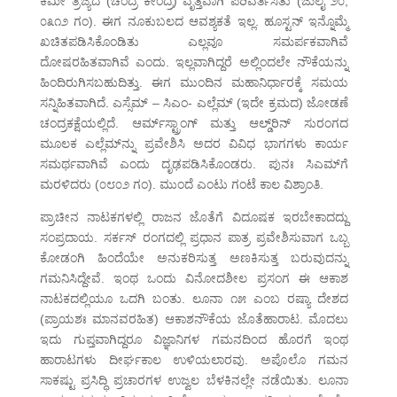
ಕಿಮೀ ತ್ರಿಜ್ಯದ (ಚಂದ್ರ ಕೇಂದ್ರ) ವೃತ್ತವಾಗಿ ಪರಿವರ್ತಿಸಿತು (ಜುಲೈ ೨೦,
೦೩೧೨ ಗಂ). ಈಗ ನೂಕುಬಲದ ಆವಶ್ಯಕತೆ ಇಲ್ಲ. ಹೂಸ್ಟನ್ ಇನ್ನೊಮ್ಮೆ
ಖಚಿತಪಡಿಸಿಕೊಂಡಿತು ಎಲ್ಲವೂ ಸಮರ್ಪಕವಾಗಿವೆ
ದೋಷರಹಿತವಾಗಿವೆ ಎಂದು. ಇಲ್ಲವಾಗಿದ್ದರೆ ಅಲ್ಲಿಂದಲೇ ನೌಕೆಯನ್ನು
ಹಿಂದಿರುಗಿಸಬಹುದಿತ್ತು. ಈಗ ಮುಂದಿನ ಮಹಾನಿರ್ಧಾರಕ್ಕೆ ಸಮಯ
ಸನ್ನಿಹಿತವಾಗಿದೆ. ಎಸ್ಸೆಮ್ – ಸಿಎಂ- ಎಲ್ಲೆಮ್ (ಇದೇ ಕ್ರಮದ) ಜೋಡಣೆ
ಚಂದ್ರಕಕ್ಷೆಯಲ್ಲಿದೆ. ಆರ್ಮ್‌ಸ್ಟ್ರಾಂಗ್ ಮತ್ತು ಆಲ್ಡ್‌ರಿನ್ ಸುರಂಗದ
ಮೂಲಕ ಎಲ್ಲೆಮ್‌ನ್ನು ಪ್ರವೇಶಿಸಿ ಅದರ ವಿವಿಧ ಭಾಗಗಳು ಕಾರ್ಯ
ಸಮರ್ಥವಾಗಿವೆ ಎಂದು ದೃಢಪಡಿಸಿಕೊಂಡರು. ಪುನಃ ಸಿಎಮ್‌ಗೆ
ಮರಳಿದರು (೦೮೦೨ ಗಂ). ಮುಂದೆ ಎಂಟು ಗಂಟೆ ಕಾಲ ವಿಶ್ರಾಂತಿ.
ಪ್ರಾಚೀನ ನಾಟಕಗಳಲ್ಲಿ ರಾಜನ ಜೊತೆಗೆ ವಿದೂಷಕ ಇರಬೇಕಾದದ್ದು
ಸಂಪ್ರದಾಯ. ಸರ್ಕಸ್ ರಂಗದಲ್ಲಿ ಪ್ರಧಾನ ಪಾತ್ರ ಪ್ರವೇಶಿಸುವಾಗ ಒಬ್ಬ
ಕೋಡಂಗಿ ಹಿಂದೆಯೇ ಅನುಕರಿಸುತ್ತ ಅಣಕಿಸುತ್ತ ಬರುವುದನ್ನು
ಗಮನಿಸಿದ್ದೇವೆ. ಇಂಥ ಒಂದು ವಿನೋದಶೀಲ ಪ್ರಸಂಗ ಈ ಆಕಾಶ
ನಾಟಕದಲ್ಲಿಯೂ ಒದಗಿ ಬಂತು. ಲೂನಾ ೧೫ ಎಂಬ ರಷ್ಯಾ ದೇಶದ
(ಪ್ರಾಯಶಃ ಮಾನವರಹಿತ) ಆಕಾಶನೌಕೆಯ ಜೊತೆಹಾರಾಟ. ಮೊದಲು
ಇದು ಗುಪ್ತವಾಗಿದ್ದರೂ ವಿಜ್ಞಾನಿಗಳ ಗಮನದಿಂದ ಹೊರಗೆ ಇಂಥ
ಹಾರಾಟಗಳು ದೀರ್ಘಕಾಲ ಉಳಿಯಲಾರವು. ಅಪೊಲೊ ಗಮನ
ಸಾಕಷ್ಟು ಪ್ರಸಿದ್ಧಿ ಪ್ರಚಾರಗಳ ಉಜ್ವಲ ಬೆಳಕಿನಲ್ಲೇ ನಡೆಯಿತು. ಲೂನಾ