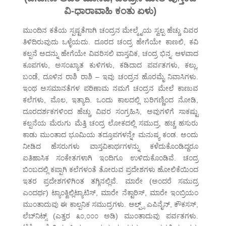
ವಿ-ಧಾರಾವಾಹಿ ಕಂತು ಏಳು)
ಮುಂದಿನ ಕತೆಯ ಸ್ಪಷ್ಟತೆಗಾಗಿ ಚಂದ್ರನ ಮೇಲ್ಮೈಯ ಸ್ವಲ್ಪ ಹೆಚ್ಚು ವಿವರ
ತಿಳಿದಿರುವುದು ಒಳ್ಳೆಯದು. ದೂರದ ಚಂದ್ರ ಹೇಗೆಯೇ ಕಾಣಲಿ, ಕವಿ
ಕಲ್ಪನೆ ಅದನ್ನು ಹೇಗೆಯೇ ವಿವರಿಸಲಿ ವಾಸ್ತವಿಕ, ಚಂದ್ರ ಭಿನ್ನ. ಆಳವಾದ
ಕೂಪಗಳು, ಅಸಂಖ್ಯಾತ ಕುಳಿಗಳು, ಕಡಿದಾದ ಪರ್ವತಗಳು, ಕಲ್ಲು,
ಬಂಡೆ, ದೂಳಿನ ರಾಶಿ ರಾಶಿ – ಇವು ಚಂದ್ರನ ಹೊರಮೈ ನಿವಾಸಿಗಳು.
ಇಂಥ ಅಸಮಾನತೆಗಳ ಪರಿಣಾಮ ನಮಗೆ ಚಂದ್ರನ ಮೇಲೆ ಕಾಣುವ
ಕಲೆಗಳು, ಮೊಲ, ಇತ್ಯಾದಿ. ಒಂದು ಕಾಲದಲ್ಲಿ ಬರಿಗಣ್ಣಿಂದ ನೋಡಿ,
ದೂರದರ್ಶಕಗಳಿಂದ ಹೆಚ್ಚು ವಿವರ ಸಂಗ್ರಹಿಸಿ, ಅವುಗಳಿಗೆ ಸಾಕಷ್ಟು
ಕಲ್ಪನೆಯ ಮೆರುಗು ಮೆತ್ತಿ ಚಂದ್ರ ಲೋಕದಲ್ಲಿ ಸಮುದ್ರ, ಹಚ್ಚ ಹಸುರು
ಕಾಡು ಮುಂತಾದ ಭೂಮಿಯ ತದ್ರೂಪಗಳನ್ನೇ ಮನುಷ್ಯ ಕಂಡ. ಅಂದು
ನೀಡಿದ ಹೆಸರುಗಳು ವಾಸ್ತವಿಕಾರ್ಥಗಳನ್ನು ಕಳೆದುಕೊಂಡಿದ್ದರೂ
ಐತಿಹಾಸಿಕ ಸಂಕೇತಗಳಾಗಿ ಇಂದಿಗೂ ಉಳಿದುಕೊಂಡಿವೆ. ಚಂದ್ರ
ಬಿಂಬದಲ್ಲಿ ಕಪ್ಪಾಗಿ ಕಲೆಗಳಂತೆ ತೋರುವ ಪ್ರದೇಶಗಳು ಹೋಲಿಕೆಯಿಂದ
ಇತರ ಪ್ರದೇಶಗಳಿಗಿಂತ ತಗ್ಗಿನಲ್ಲಿವೆ. ಮಾರೇ (ಅಂದರೆ ಸಮುದ್ರ
ಎಂದರ್ಥ) ಟ್ಯಾಂಕ್ವಿಲ್ಲಿಟ್ಯಾಟಿಸ್, ಮಾರೇ ನೆಕ್ಟಾರಿಸ್, ಮಾರೇ ಇಂಬ್ರಿಯಂ
ಮುಂತಾದುವು ಈ ಕಾಲ್ಪನಿಕ ಸಮುದ್ರಗಳು. ಆಲ್ಪ್ಸ್ ಎಪಿನೈನ್, ಕೌಕಸಸ್,
ಲೆಬ್‌ನಿಟ್ಸ್ (ಎತ್ತರ ೩೦,೦೦೦ ಅಡಿ) ಮುಂತಾದುವು ಪರ್ವತಗಳು.