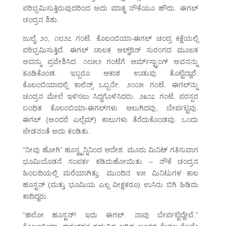
ಪರಿಭ್ರಮಿಸುತ್ತಿರುವುದರಿಂದ ಅದು ಮಾತೃ ನೌಕೆಯೂ ಹೌದು. ಈಗಲ್
ಚಂದ್ರನ ಶಿಶು.
ಜುಲೈ ೨೦, ೧೮೨೭ ಗಂಟೆ. ಕೊಲಂಬಿಯಾ-ಈಗಲ್ ಚಂದ್ರ ಕಕ್ಷೆಯಲ್ಲಿ
ಪರಿಭ್ರಮಿಸುತ್ತಿದೆ. ಈಗಲ್ ಚಾಲಕ ಆಲ್ಡ್‌ರಿನ್ ಸುರಂಗದ ಮೂಲಕ
ಅದನ್ನು ಪ್ರವೇಶಿಸಿದ. ೧೮೫೨ ಗಂಟೆಗೆ ಆರ್ಮ್‌ಸ್ಟ್ರಾಂಗ್ ಅವನನ್ನು
ಕೂಡಿಕೊಂಡ. ಇಬ್ಬರೂ ಆಕಾಶ ಉಡುಪು ತೊಟ್ಟಿದ್ದಾರೆ.
ಕೊಲಂಬಿಯಾದಲ್ಲಿ ಕಾಲಿನ್ಸ್ ಒಬ್ಬನೇ. ೨೧೦೫ ಗಂಟೆ. ಈಗಲ್‌ನ್ನು
ಚಂದ್ರನ ಮೇಲೆ ಇಳಿಸಲು ಸಿದ್ಧಗೊಳಿಸಿದರು. ೨೩೧೭ ಗಂಟೆ. ಪರಸ್ಪರ
ಬಂಧಿತ ಕೊಲಂಬಿಯಾ-ಈಗಲ್‌ಗಳು ಆಲುಗಿದವು, ಬೇರ್ಪಟ್ಟವು.
ಈಗಲ್ (ಅಂದರೆ ಎಲ್ಲೆಮ್) ಕಾಲುಗಳು ತೆರೆದುಕೊಂಡವು. ಒಂದು
ಜೇಡನಂತೆ ಅದು ಕಂಡಿತು.
“ನೀವು ಹೋಗಿ” ಹೂಸ್ವ್ಟನ್ನಿನಿಂದ ಆದೇಶ. ಮೂರು ಮಿನಿಟ್ ಗತಿಸುವಾಗ
ಭೂಮಿಯೊಡನೆ ಸಂಪರ್ಕ ಕಡಿದುಹೋಯಿತು – ನೌಕೆ ಚಂದ್ರನ
ಹಿಂಬದಿಯಲ್ಲಿ ಮರೆಯಾಗಿತ್ತು. ಮುಂದಿನ ೪೫ ಮಿನಿಟುಗಳ ಕಾಲ
ಹೂಸ್ಟನ್ (ಮತ್ತು ಭೂಮಿಯ ಎಲ್ಲ ವೀಕ್ಷಕರೂ) ಉಸಿರು ಬಿಗಿ ಹಿಡಿದು
ಕಾದಿದ್ದರು.
“ಹಲೋ ಹೂಸ್ಟನ್! ಇದು ಈಗಲ್. ನಾವು ಬೇರ್ಪಟ್ಟಿದ್ದೇವೆ.”