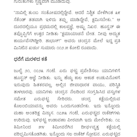
ಗುರುತುಗಳು ಸ್ಪಷ್ಟವಾಗಿ ಮೂಡಿದುವು.
“ನಾವಿಲ್ಲಿ ತುಂಬ ಸಂತೋಷದಲ್ಲಿದ್ದೇವೆ. ಆದರೆ ನಿಶ್ಚಿತ ವೇಳೆಗಿಂತ ೩೯
ಸೆಕೆಂಡ್ ತಡವಾಗಿ ಇಳಿದು ತಪ್ಪು ಮಾಡಿದ್ದೇವೆ, ಕ್ಷಮಿಸಬೇಕು.” ಆ
ದೂರದಲ್ಲಿಯೂ ಪ್ರಥಮದಲ್ಲಿ ಕಾಲಪ್ರಜ್ಞೆ, ಅಷ್ಟು ನಿಖರ. ಹೂಸ್ಟನ್ ಈ
ತಪ್ಪೊಪ್ಪಿಗೆಗೆ ಉತ್ತರ ನೀಡಿತು “ಕ್ಷಮಾಯಾಚನೆ ಬೇಡ. ನೀವು ಅದ್ಭುತ
ಕಾರ್ಯವೆಸಗಿದ್ದೀರಿ. ಶಾಭಾಸ್!” ಅವರು ಚಂದ್ರನ ಮೇಲೆ ಇದ್ದ ಪ್ರತಿ
ಮಿನಿಟಿನ ಖರ್ಚು ಸುಮಾರು ೧೧೨.೫ ಕೋಟಿ ರೂಪಾಯಿ.
ಧರೆಗೆ ಮರಳಿದ ಕತೆ
ಜುಲೈ ೨೧, ೧೦೨೩ ಗಂಟೆ. ಏರು ಘಟ್ಟ ಪ್ರವೇಶಿಸಲು ಯಾನಿಗಳಿಗೆ
ಹೂಸ್ಟನ್ ಆಜ್ಞೆ ನೀಡಿತು. ಇನ್ನು ಹೆಚ್ಚು ಕಾಲ ಆಕಾಶ ಉಡುಪಿನೊಳಗೆ
ಇರುವುದು ಹಿತಕರವಲ್ಲ, ಅಲ್ಲಿನ ಜೀವಾಧಾರಕ ವಾಯು, ಪರಿಸ್ಥಿತಿ
ತಾಳಲಾರವು. ಯಾನಿಗಳು ಚಂದ್ರನ ನೆಲದಿಂದ ಸಂಗ್ರಹಿಸಿದ ವಸ್ತುಗಳ
ಸಮೇತ ಏರುಘಟ್ಟ ಸೇರಿದರು. ಚಂದ್ರ ಕಕ್ಷೆಯಲ್ಲಿರುವ
ಕೊಲಂಬಿಯಾವನ್ನು ಅವರು ಒಂದುಗೂಡಬೇಕು. ಇದು ಇನ್ನೊಂದು
ಮಹಾ ಅಂತರಿಕ್ಷ ವಿನ್ಯಾಸ. ೧೭೫೩ ಗಂಟೆ, ಏರುಘಟ್ಟದ ರಾಕೆಟ್‌ಗಳು
ಉರಿದುವು. ಇಳಿಘಟ್ಟ ಉಡಾವಣಾ ಪೀಠವಾಗಿ ಇದು ಮೇಲೇರಿತು. ೧೭
ಕಿಮೀನಿಂದ ೫೪ ಕಿಮೀವರೆಗಿನ ದೀರ್ಘವೃತ್ತ ಕಕ್ಷೆಯಲ್ಲಿ
ಪರಿಭ್ರಮಿಸತೊಡಗಿತು. ಇನ್ನೊಂದು ಸಲ ರಾಕೆಟ್ ಸ್ಫೋಟನ. ಏರುಘಟ್ಟದ