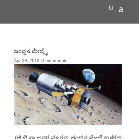
ಚಂದ್ರನ ಮೇಲ್ಮೈ
Apr 29, 2013
|
0 comments
(ಜಿ.ಟಿ.ನಾ ಅವರ ಮಾನವ, ಚಂದ್ರನ ಮೇಲೆ ಪುಸ್ತಕದ