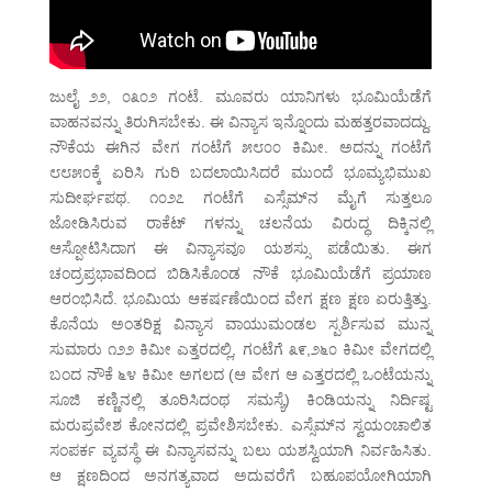
ಜುಲೈ ೨೨, ೦೩೦೨ ಗಂಟೆ. ಮೂವರು ಯಾನಿಗಳು ಭೂಮಿಯೆಡೆಗೆ
ವಾಹನವನ್ನು ತಿರುಗಿಸಬೇಕು. ಈ ವಿನ್ಯಾಸ ಇನ್ನೊಂದು ಮಹತ್ತರವಾದದ್ದು.
ನೌಕೆಯ ಈಗಿನ ವೇಗ ಗಂಟೆಗೆ ೫೮೦೦ ಕಿಮೀ. ಅದನ್ನು ಗಂಟೆಗೆ
೮೮೫೦ಕ್ಕೆ ಏರಿಸಿ ಗುರಿ ಬದಲಾಯಿಸಿದರೆ ಮುಂದೆ ಭೂಮ್ಯಭಿಮುಖ
ಸುದೀರ್ಘಪಥ. ೧೦೨೭ ಗಂಟೆಗೆ ಎಸ್ಸೆಮ್‌ನ ಮೈಗೆ ಸುತ್ತಲೂ
ಜೋಡಿಸಿರುವ ರಾಕೆಟ್ ಗಳನ್ನು ಚಲನೆಯ ವಿರುದ್ಧ ದಿಕ್ಕಿನಲ್ಲಿ
ಆಸ್ಪೋಟಿಸಿದಾಗ ಈ ವಿನ್ಯಾಸವೂ ಯಶಸ್ಸು ಪಡೆಯಿತು. ಈಗ
ಚಂದ್ರಪ್ರಭಾವದಿಂದ ಬಿಡಿಸಿಕೊಂಡ ನೌಕೆ ಭೂಮಿಯೆಡೆಗೆ ಪ್ರಯಾಣ
ಆರಂಭಿಸಿದೆ. ಭೂಮಿಯ ಆಕರ್ಷಣೆಯಿಂದ ವೇಗ ಕ್ಷಣ ಕ್ಷಣ ಏರುತ್ತಿತ್ತು.
ಕೊನೆಯ ಅಂತರಿಕ್ಷ ವಿನ್ಯಾಸ ವಾಯುಮಂಡಲ ಸ್ಪರ್ಶಿಸುವ ಮುನ್ನ
ಸುಮಾರು ೧೨೨ ಕಿಮೀ ಎತ್ತರದಲ್ಲಿ, ಗಂಟೆಗೆ ೩೯,೨೬೦ ಕಿಮೀ ವೇಗದಲ್ಲಿ
ಬಂದ ನೌಕೆ ೬೪ ಕಿಮೀ ಅಗಲದ (ಆ ವೇಗ ಆ ಎತ್ತರದಲ್ಲಿ ಒಂಟೆಯನ್ನು
ಸೂಜಿ ಕಣ್ಣಿನಲ್ಲಿ ತೂರಿಸಿದಂಥ ಸಮಸ್ಯೆ) ಕಿಂಡಿಯನ್ನು ನಿರ್ದಿಷ್ಟ
ಮರುಪ್ರವೇಶ ಕೋನದಲ್ಲಿ ಪ್ರವೇಶಿಸಬೇಕು. ಎಸ್ಸೆಮ್‌ನ ಸ್ವಯಂಚಾಲಿತ
ಸಂಪರ್ಕ ವ್ಯವಸ್ಥೆ ಈ ವಿನ್ಯಾಸವನ್ನು ಬಲು ಯಶಸ್ವಿಯಾಗಿ ನಿರ್ವಹಿಸಿತು.
ಆ ಕ್ಷಣದಿಂದ ಅನಗತ್ಯವಾದ ಅದುವರೆಗೆ ಬಹೂಪಯೋಗಿಯಾಗಿ