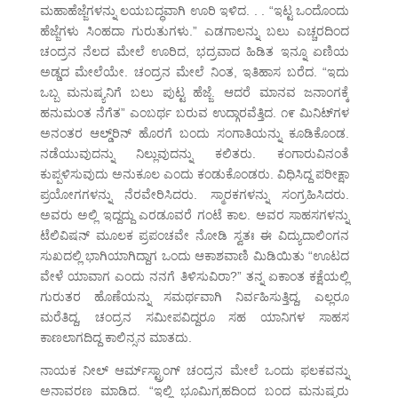
ಮಹಾಹೆಜ್ಜೆಗಳನ್ನು ಲಯಬದ್ಧವಾಗಿ ಊರಿ ಇಳಿದ. . . “ಇಟ್ಟ ಒಂದೊಂದು
ಹೆಜ್ಜೆಗಳು ಸಿಂಹದಾ ಗುರುತುಗಳು.” ಎಡಗಾಲನ್ನು ಬಲು ಎಚ್ಚರದಿಂದ
ಚಂದ್ರನ ನೆಲದ ಮೇಲೆ ಊರಿದ, ಭದ್ರವಾದ ಹಿಡಿತ ಇನ್ನೂ ಏಣಿಯ
ಅಡ್ಡದ ಮೇಲೆಯೇ. ಚಂದ್ರನ ಮೇಲೆ ನಿಂತ, ಇತಿಹಾಸ ಬರೆದ. “ಇದು
ಒಬ್ಬ ಮನುಷ್ಯನಿಗೆ ಬಲು ಪುಟ್ಟ ಹೆಜ್ಜೆ. ಆದರೆ ಮಾನವ ಜನಾಂಗಕ್ಕೆ
ಹನುಮಂತ ನೆಗೆತ” ಎಂಬರ್ಥ ಬರುವ ಉದ್ಗಾರವೆತ್ತಿದ. ೧೯ ಮಿನಿಟ್‌ಗಳ
ಅನಂತರ ಆಲ್ಡ್‌ರಿನ್ ಹೊರಗೆ ಬಂದು ಸಂಗಾತಿಯನ್ನು ಕೂಡಿಕೊಂಡ.
ನಡೆಯುವುದನ್ನು ನಿಲ್ಲುವುದನ್ನು ಕಲಿತರು. ಕಂಗಾರುವಿನಂತೆ
ಕುಪ್ಪಳಿಸುವುದು ಅನುಕೂಲ ಎಂದು ಕಂಡುಕೊಂಡರು. ವಿಧಿಸಿದ್ದ ಪರೀಕ್ಷಾ
ಪ್ರಯೋಗಗಳನ್ನು ನೆರವೇರಿಸಿದರು. ಸ್ಮಾರಕಗಳನ್ನು ಸಂಗ್ರಹಿಸಿದರು.
ಅವರು ಅಲ್ಲಿ ಇದ್ದದ್ದು ಎರಡೂವರೆ ಗಂಟೆ ಕಾಲ. ಅವರ ಸಾಹಸಗಳನ್ನು
ಟೆಲಿವಿಷನ್ ಮೂಲಕ ಪ್ರಪಂಚವೇ ನೋಡಿ ಸ್ವತಃ ಈ ವಿದ್ಯುದಾಲಿಂಗನ
ಸುಖದಲ್ಲಿ ಭಾಗಿಯಾಗಿದ್ದಾಗ ಒಂದು ಆಕಾಶವಾಣಿ ಮಿಡಿಯಿತು “ಊಟದ
ವೇಳೆ ಯಾವಾಗ ಎಂದು ನನಗೆ ತಿಳಿಸುವಿರಾ?” ತನ್ನ ಏಕಾಂತ ಕಕ್ಷೆಯಲ್ಲಿ
ಗುರುತರ ಹೊಣೆಯನ್ನು ಸಮರ್ಥವಾಗಿ ನಿರ್ವಹಿಸುತ್ತಿದ್ದ, ಎಲ್ಲರೂ
ಮರೆತಿದ್ದ, ಚಂದ್ರನ ಸಮೀಪವಿದ್ದರೂ ಸಹ ಯಾನಿಗಳ ಸಾಹಸ
ಕಾಣಲಾಗದಿದ್ದ ಕಾಲಿನ್ಸನ ಮಾತದು.
ನಾಯಕ ನೀಲ್ ಆರ್ಮ್‌ಸ್ಟ್ರಾಂಗ್ ಚಂದ್ರನ ಮೇಲೆ ಒಂದು ಫಲಕವನ್ನು
ಅನಾವರಣ ಮಾಡಿದ. “ಇಲ್ಲಿ ಭೂಮಿಗ್ರಹದಿಂದ ಬಂದ ಮನುಷ್ಯರು