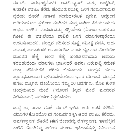
ಈಗಲ್‌ನ ಏರುಘಟ್ಟದೊಳಗೆ ಆರ್ಮ್‌ಸ್ಟ್ರಾಂಗ್ ಮತ್ತು ಆಲ್ಡ್‌ರಿನ್,
ಕೂಡಲೇ ಬಾಗಿಲು ತೆರೆದು ಹೊರಬರುವಂತಿಲ್ಲ. ಒಳಗೆ ಸಂಮರ್ದವಿರುವ
ಪ್ರದೇಶ; ಹೊರಗೆ ನಿರ್ವಾತ ಸಂಮರ್ದರಹಿತ ಪ್ರದೇಶ. ಆದ್ದರಿಂದ
ಅತಿಯಾದ ಬಲ ಪ್ರಯೋಗ ಮಾಡಿದರೆ ಮಾತ್ರ ಬಾಗಿಲು ತೆರೆಯಬಹುದು
ಅಥವಾ ಒಳಗಿನ ಸಂಮರ್ದವನ್ನು ತಗ್ಗಿಸಬೇಕು (ಸೋಡಾ ಬಾಟಲಿಯ
ಗೋಲಿ ಈ ಬಾಗಿಲೆಂದೂ ಬಾಟಲಿ ಒಳಗೆ ಯಾನಿಗಳಿದ್ದಾರೆಂದೂ
ಊಹಿಸಬಹುದು). ಚಂದ್ರನ ಪರಿಸರದ ಸೂಕ್ಷ್ಮ ಸಮೀಕ್ಷೆ ನಡೆಸಿ, ಅದು
ಮನುಷ್ಯ ಪಾದಾರ್ಪಣೆಗೆ ಅಪಾಯರಹಿತ ಎಂದು ದೃಢವಾದ ಮೇಲೆಯೇ
ಮುಂದಿನ ಹೆಜ್ಜೆ. ಅಂಥ ಹೆಜ್ಜೆ ಖಂಡಿತವಾಗಿಯೂ ಅಪಾಯ
ತರಬಹುದೆಂದು ಯಾನಿಗಳು ಭಾವಿಸಿದರೆ ಅವರು ಏರುಘಟ್ಟ ಸಮೇತ
ಮಾತೃ ನೌಕೆಯೆಡೆಗೆ ಜಿಗಿದು ಬಿಡಬಹುದು. ಚಂದ್ರನ ಹಗಲು
ಪ್ರಾರಂಭವಾಗುವಾಗ ಇಳಿಯಬೇಕೆಂಬುದು ಇವರ ಯೋಜನೆ. ಚಂದ್ರನ
ಹಗಲು ರಾತ್ರಿಗಳು ಪ್ರತಿಯೊಂದೂ ನಮ್ಮ ೧೪ ದಿವಸಗಳು. ಮೊಲ ಕುಳಿತ
ಚಂದ್ರಮುಖದ ಮೇಲೆ (“ಮೊಲದ ಶಿಲ್ಪದ ಮೇಲೆ ಮಂದಿರವ
ನಿಲಿಸುವನು”) ಕಾಲಿಡಲು ನಿಶ್ಚಯಿಸಿದರು.
ಜುಲೈ ೨೧, ೦೮೨೭ ಗಂಟೆ. ಈಗಲ್ ಇಳಿದು ಆರು ಗಂಟೆ ಕಳೆದಿವೆ.
ಯಾನಿಗಳ ಕೋಶದೊಳಗಿನ ಸಂಮರ್ದ ತಗ್ಗಿಸಿ ಅದರ ಬಾಗಿಲು ತೆರೆದರು.
ಆರ್ಮ್‌ಸ್ಟ್ರಾಂಗ್ ಹೊರಟ (ಈಗ ಬೇಕಾದದ್ದು ಲೆಗ್‌ಸ್ಟ್ರಾಂಗ್). ಇಳಿಘಟ್ಟದ
ಕಾಲಿಗೆ ಜೋಡಿಸಿದ್ದ ಏಣಿಯ ಮೂಲಕ ಇತಿಹಾಸವನ್ನು ನಿರ್ಮಿಸುವ