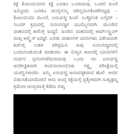
ಕಕ್ಷೆ ಕೊಲಂಬಿಯಾದ ಕಕ್ಷೆ ಎರಡೂ ಒಂದಾದುವು, ಒಂದರ ಹಿಂದೆ
ಇನ್ನೊಂದು ಎರಡೂ ಚಂದ್ರನನ್ನು ಪರಿಭ್ರಮಿಸತೊಡಗಿದ್ದುವು –
ಕೊಲಂಬಿಯಾ ಮುಂದೆ, ಏರುಘಟ್ಟ ಹಿಂದೆ. ಬುದ್ಧಿವಂತ ಎಸ್ಸೆಮ್ –
ಸಿಎಮ್ ಕ್ರಮದಲ್ಲಿ, ಸುರಂಗದ್ವಾರ ಮುಮ್ಮೊಗವಾಗಿ. ಮುಂದಿನ
ವಾಹನದಲ್ಲಿ ಕಾಲಿನ್ಸ್ ಇದ್ದಾನೆ; ಹಿಂದಿನ ವಾಹನದಲ್ಲಿ ಆರ್ಮ್‌ಸ್ಟ್ರಾಂಗ್
ಮತ್ತು ಆಲ್ಡ್ರಿನ್ ಇದ್ದಾರೆ. ಎರಡು ವಾಹನಗಳ ಯಾನಿಗಳೂ, ವಿಶೇಷವಾಗಿ
ಕಾಲಿನ್ಸ್, ಬಹಳ ಪರಿಶ್ರಮಿಸಿ ಅವು ಸುರಂಗದ್ವಾರದಲ್ಲಿ
ಒಂದುಗೂಡುವಂತೆ ಮಾಡಿದರು. ಈ ವಿನ್ಯಾಸ ಕಾಲದಲ್ಲಿ ಯಾನಿಗಳಿಗೆ
ದುರ್ಧರ ಪ್ರಸಂಗಗಳೆದುರಾದುವು. ಒಂದು ಸಲ ಏರುಘಟ್ಟ
ಅನಿರೀಕ್ಷಿತವಾಗಿ ಕಂಪಿಸಲರಾಂಭಿಸಿತು. ಸತ್ತ್ವ ಪರೀಕ್ಷೆಯಲ್ಲಿ
ಯಶಸ್ವಿಗಳಾದರು. ಇನ್ನು ಏರುಘಟ್ಟ ಅನಾವಶ್ಯಕವಾದ ಹೊರೆ. ಅದರ
ಬಿಡುಗಡೆಯಾದೊಡನೆ ಅದು ಚಂದ್ರ ಕಕ್ಷೆಯಲ್ಲಿ ಪ್ರತ್ಯೇಕವಾಗಿ ಸುತ್ತುತ್ತಿದ್ದು
ಕ್ರಮೇಣ ಚಂದ್ರತಲಕ್ಕೆ ಕೆಡೆದು ಬಿತ್ತು.