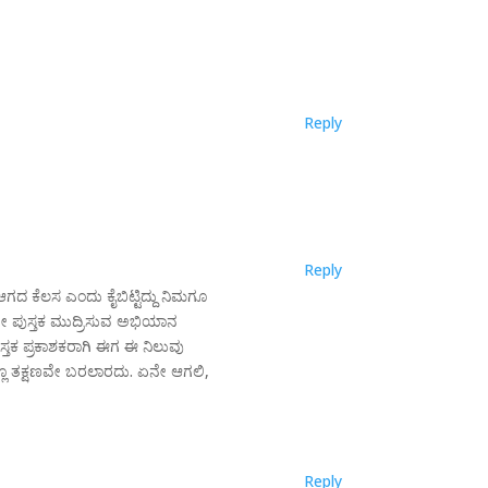
Reply
Reply
ಆಗದ ಕೆಲಸ ಎಂದು ಕೈಬಿಟ್ಟಿದ್ದು ನಿಮಗೂ
್ರವೇ ಪುಸ್ತಕ ಮುದ್ರಿಸುವ ಅಭಿಯಾನ
ತಕ ಪ್ರಕಾಶಕರಾಗಿ ಈಗ ಈ ನಿಲುವು
್ಲರಲ್ಲೂ ತಕ್ಷಣವೇ ಬರಲಾರದು. ಏನೇ ಆಗಲಿ,
Reply