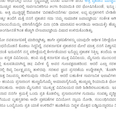
ಡು ಅರ್ಥದಲ್ಲಿ) ಎಂದು ಸ್ಪಷ್ಟವಾದ್ದಕ್ಕೆ ಎರಡು ವರ್ಷಗಳ ಹಿಂದೆ
ಅತ್ರಿ ಪ್ರಕಾಶನ ಮುಚ್ಚಿದೆ
ಮುಚ್ಚುವ ಕಾಲದಲ್ಲಿ ಸಾರ್ವಜನಿಕರಿಗೂ ೫೦% ರಿಯಾಯಿತಿ ದರ ಘೋಷಿಸಿಕೊಂಡೆ; ಇನ್ನೂ ನ
 ಅತ್ರಿ ಮುಚ್ಚಿದ್ದಕ್ಕೆ ಔಪಚಾರಿಕ ‘ವಿರಹವೇದನೆಗಳು’ ಧಾರಾಳ, ಲಭ್ಯ ಪುಸ್ತಕಗಳಿಗೆ ಬೇಡಿಕ
ಚಿತ್ತು! ತಂದೆಗೆ ಮತ್ತೆ ನನಗೆ ಪ್ರಕಾಶನ ಸದಾ ‘ನಮ್ಮ ಸಾಮಾಜಿಕ ಜವಾಬ್ದಾರಿಯ’ ಸಂಕೇತ ಆಗಿತ
ವಾವಲಂಬನೆಯನ್ನು ಪರಿಗಣಿಸಿದ್ದೆವೇ ವಿನಾ (ಬಿಡಿ ಮಾರಾಟದ ಅಂಗಡಿಯ ಆದಾಯಕ್ಕೆ) ಹೆಚ್ಚು
ಗೆ ‘ಅಂಗಹೀನತೆ’ಗಿಂತ ಹೆಚ್ಚಾಗಿ ಬೇಜವಾಬ್ದಾರಿಯ ವಿಷಾದ ಉಳಿದುಕೊಂಡಿತ್ತು.
ವಕರ್ನಾಟಕಕ್ಕೆ ಮಾರಿದ್ದಾಗಿತ್ತು. ಹಾಗೇ ಪ್ರಕಟಣೆಗಳನ್ನು ಯಾವುದೇ ಆರ್ಥಿಕ ನಿರೀಕ್ಷೆಯಿಲ್
ನೆಯೊಡನೆ ಕೊಡಲು ಸಿದ್ಧನಿದ್ದೆ. ನವಕರ್ನಾಟಕ ಪ್ರಕಾಶನದ ಮೇಲೆ ಮಾತ್ರ ನನಗೆ ವಿಶ್ವಾಸವಿತ
ೆ ಇದುವರೆಗೆ ನನ್ನ ಪರೀಕ್ಷೆಯಲ್ಲಿ ತೇರ್ಗಡೆಯಾದ ಇನ್ನೊಬ್ಬ ಪ್ರಕಾಶಕ ಸಿಕ್ಕಿಲ್ಲ. ತಂದೆಯ 
ು ಕನ್ನಡ ವಿವಿನಿಲಯ, ಹಂಪಿ ಮತ್ತೆ ಕರ್ನಾಟಕ ಮುಕ್ತ ವಿವಿನಿಲಯ, ಮೈಸೂರು ಮುಂಬಂದ
ಲಿ ಕುಲಪತಿಯಾಗಿದ್ದ ಡಾ| ವಿವೇಕ ರೈ ಅವರ ಗುಣಪಕ್ಷಪಾತದಿಂದ. ಆದರೆ ಎಲ್ಲಾ ಸರಕ
್ಯ ನಿರ್ಲಕ್ಷ್ಯವನ್ನು ತಾಳಿದವು. ಸರಕಾರ ಜ್ಞಾನ ಪ್ರಸರಣೆಯ ಉದ್ದೇಶಕ್ಕಾಗಿ, ‘ತೊಡಗಿ
ದಾತ್ತ ನಿಲುವನ್ನು ತಾಳಿರುವುದು ಸರಿಯೇ ಇದೆ. ಆದರೆ ಬಹುತೇಕ ಸಾರ್ವಜನಿಕ ಇಲಾಖೆಗಳ
ರಿ ಹಂಪಿಯ ಪ್ರಸಾರಾಂಗ ಹುಣ್ಣಮೆಗೊಮ್ಮೆ ಅಮಾವಾಸ್ಯೆಗೊಮ್ಮೆ ಹುಚ್ಚುಚ್ಚು ರಿಯಾಯಿತಿ ಘೋ
ಿರಬಹುದು. ಅಥವಾ ಮೈಸೂರಿನ ‘ಮುಕ್ಕುತ್ತ’ ವಿವಿನಿಲಯದ ದಾರಿ ಹಿಡಿದಿರಲೂಬಹುದು. ಇ
ಗೇ ಕ್ರಯಕ್ಕೆ ಒಂದು ಪ್ರತಿ ಕೊಡಲಿಲ್ಲ. ಪ್ರಸಾರಾಂಗಗಳ ಗುದಾಮು ಸಂಪತ್ತು ವೃದ್ಧಿರಸ
ೆಗೆಯುವ ಬೃಹಸ್ಪತಿಗಳು ಅದೇ ಪ್ರಕಟಣೆಗಳ ವಿನಿಯೋಗ ನ್ಯಾಯ ನೋಡಿ, ಸಂಬಂಧಿಸಿದವರನ
 ನಾಲ್ಕಾದರೂ ಒಂಬೈನೂರು ಪ್ರತಿ ಯಾಕೆ ಉಳಿದಿದೆ? ಹೂಡಿಕೆಯ ನಿವ್ವಳ ಮೊತ್ತದ ಬಡ್ಡಿಯನ್ನಾದರೂ ನ