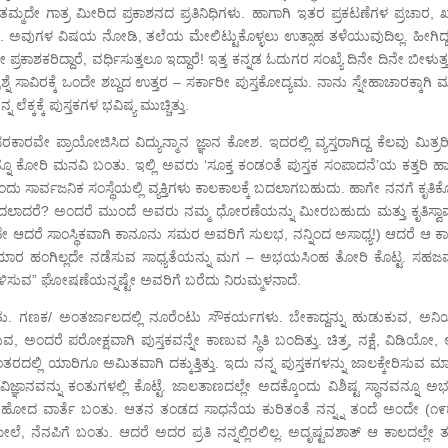
 ತಮ್ಮದೇ ಗಾತ್ರ ಮೀರಿದ ಪ್ರಕಾಶನದ ಪ್ರತಿನಿಧಿಗಳು. ಹಾಗಾಗಿ ಇತರ ಪ್ರಕಟಣೆಗಳ ಪ್ರಚಾರ, ಖ್
. ಅವುಗಳ ವಿಷಯ ನೋಡಿ, ತಲೆಯ ಮೇಲಿಟ್ಟುಕೊಳ್ಳಲು ಉತ್ಸಾಹ ತಳೆಯುವುದಿಲ್ಲ. ಹೀಗಿದ್
ಕಾಶಕರಿದ್ದಾರೆ, ವರ್ಧಿಸುತ್ತಲೂ ಇದ್ದಾರೆ! ಇತ್ತ ಕನ್ನಡ ಓದುಗರ ಸಂಖ್ಯೆ ದಿನೇ ದಿನೇ ಬೀಳುತ
್ನೆ ಸಾವಿರಕ್ಕೆ ಒಂದೇ ಶಬ್ದದ ಉತ್ತರ – ಸರ್ಕಾರೀ ಪುಸ್ತಕೋದ್ಯಮ. ನಾನು ಸ್ನೇಹಾಚಾರಕ್ಕಾಗಿ ಮ
ನ ಲೆಕ್ಕಕ್ಕೆ ಪುಸ್ತಕಗಳ ಭವಿಷ್ಯ ಮುಚ್ಚಿತ್ತು.
ರವೇ ಪ್ರಾಯೋಜಿಸಿದ ವಿದ್ಯುನ್ಮಾನ ಜ್ಞಾನ ಕೋಶ. ಇದರಲ್ಲಿ ವ್ಯಸ್ತರಾಗಿದ್ದ ಕೆಲವು ಮಿತ್ರ
್ನೂ ಕೋರಿ ಮನವಿ ಬಂತು. ಇಲ್ಲಿ ಅವರು ‘ಸೂಕ್ತ ಕಂಡಂತೆ ಪುಸ್ತಕ ಸಂಪಾದನೆ’ಯ ಕತ್ತರಿ ಹ
ಒಂದು ಸಾರ್ವಜನಿಕ ಸಂಸ್ಥೆಯಲ್ಲಿ ವ್ಯಕ್ತಿಗಳು ಕಾಲಕಾಲಕ್ಕೆ ಬದಲಾಗಬಹುದು. ಹಾಗೇ ನನಗೆ ಕೃತಿ
ದರೆ? ಅಂದರೆ ಮುಂದೆ ಅವರು ನಮ್ಮ ಧೋರಣೆಯನ್ನು ಮೀರಬಹುದು ಮತ್ತು ಕೃತಿಸ್ವಾಮ್ಯಕ
ಆದರೆ ಸಾಂಸ್ಥಿಕವಾಗಿ ಕಾನೂನು ಸಮರ ಅವರಿಗೆ ಸುಲಭ, ನನ್ನಿಂದ ಅಸಾಧ್ಯ!) ಆದರೆ ಆ ಕಾಲಕ
ು ಯಾರ ಹಂಗಿಲ್ಲದೇ ನಡೆಸುವ ಸಾಧ್ಯತೆಯನ್ನು ಮಗ – ಅಭಯಸಿಂಹ ತೋರಿ ಕೊಟ್ಟ. ಸಹಜವ
ತಗೊಳಿಸುವ” ಘೋಷಣೆಯನ್ನಷ್ಟೇ ಅವರಿಗೆ ಬರೆದು ನಿರುಮ್ಮಳನಾದೆ.
ು. ಗಣಕ/ ಅಂತರ್ಜಾಲದಲ್ಲಿ ನೂರೆಂಟು ಸೌಕರ್ಯಗಳು. ಬೇಕಾದ್ದನ್ನು ಹುಡುಕುವ, ಅನ
ಅಂದರೆ ಪರೋಕ್ಷವಾಗಿ ಪುಸ್ತಕವನ್ನೇ ಕಾಣುವ ಸ್ಥಿತಿ ಬಂದಿತ್ತು. ಚಿತ್ರ, ನಕ್ಷೆ, ವಿಡಿಯೋ, 
್ಲಿ ಯಾರಿಗೂ ಅಮಿತವಾಗಿ ದಕ್ಕುತ್ತಿತ್ತು. ಇದು ನನ್ನ ಪುಸ್ತಕಗಳನ್ನು ಜಾಲಕ್ಕೇರಿಸುವ ಮಾ
ಿಜ್ಞಾನವನ್ನು ಕಂತುಗಳಲ್ಲಿ ಕೊಟ್ಟೆ. ಜಾಲತಾಣದಲ್ಲೇ ಅದಕ್ಕೊಂದು ವಿಶಿಷ್ಟ ಸ್ಥಾನವನ್ನೂ
ಂಗ್ ತೀರಿಹೋದ ವಾರ್ತೆ ಬಂತು. ಆತನ ತಂಡದ ಸಾಧನೆಯ ಕುರಿತಂತೆ ನನ್ನ್ನ ತಂದೆ ಅಂದೇ (೧೯
ೇಲೆ, ನೆನಪಿಗೆ ಬಂತು. ಆದರೆ ಅದರ ಪ್ರತಿ ನನ್ನಲ್ಲಿರಲಿಲ್ಲ. ಅದೃಷ್ಟವಶಾತ್ ಆ ಕಾಲದಲ್ಲೇ 