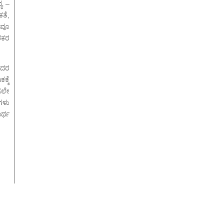
್ಯ –
ತೆ,
ಾದವೂ
ಶಕರ
ಂದರ
್ಕೆ
ಲೇ
ಗಳು
ರ್ಥ