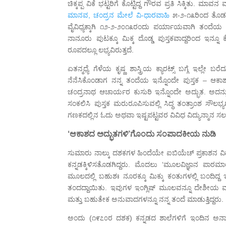
ಚಿಕ್ಕಪ್ಪ ವಿಕೆ ಭಟ್ಟರಿಗೆ ಕೊಟ್ಟಿದ್ದ ಗೌರವ ಪ್ರತಿ ಸಿಕ್ಕಿತು. 
ಮಾನವ, ಚಂದ್ರನ ಮೇಲೆ ವಿ-ಧಾರವಾಹಿ
೫-೨-೧೩ರಿಂದ ತೊಡಗಿಸ
ವೈವಿಧ್ಯಕ್ಕಾಗಿ ೧೨-೨-೨೦೧೩ರಂದು ಪರ್ಯಾಯವಾಗಿ ತಂದೆ
ನಾನೂರು ಪುಟಕ್ಕೂ ಮಿಕ್ಕ ದೊಡ್ಡ ಪುಸ್ತಕವಾದ್ದರಿಂದ ಇನ್ನ
ರೂಪದಲ್ಲೂ ಲಭ್ಯವಿರುತ್ತದೆ.
ಏತನ್ಮಧ್ಯೆ ಗೆಳೆಯ ಕೃಷ್ಣ ಶಾಸ್ತ್ರಿಯ ಕ್ಯಾರಟ್ಸ್ ಬಗ್ಗೆ ಇಲ್ಲ
ನೆನೆಸಿಕೊಂಡಾಗ ನನ್ನ ತಂದೆಯ ಇನ್ನೊಂದೇ ಪುಸ್ತಕ – ಆಕಾಶ
ಚಂದ್ರನಾಥ ಆಚಾರ್ಯರ ಕುಸುರಿ ಇನ್ನೊಂದೇ ಅದ್ಭುತ. ಅದ
ಸಂಕಲಿಸಿ ಪುಸ್ತಕ ಮರುರೂಪಿಸುವಲ್ಲಿ ಸಿದ್ಧ ತಂತ್ರಾಂಶ ಸೌಲಭ
ಗಣಕದಲ್ಲಿನ ಓದು ಅಥವಾ ಇಷ್ಟಪಟ್ಟವರ ವಿವಿಧ ವಿದ್ಯುನ್ಮಾನ ಸ
‘ಆಕಾಶದ ಅದ್ಭುತಗಳಿ’ಗೊಂದು ಸಂಪಾದಕೀಯ ನುಡಿ
ಸುಮಾರು ನಾಲ್ಕು ದಶಕಗಳ ಹಿಂದೆಯೇ ಐಬಿಯೆಚ್ ಪ್ರಕಾಶನ ವಿ
ಕನ್ನಡಕ್ಕಿಳಿಸತೊಡಗಿದ್ದರು. ಮೊದಲು ‘ಮೂಲವಿಜ್ಞಾನ ಪಾಠಮಾ
ಮೂಲದಲ್ಲಿ ಬಹುಶಃ ನೂರಕ್ಕೂ ಮಿಕ್ಕು ಕಂತುಗಳಲ್ಲಿ ಬಂದಿದ್ದ 
ತಂದದ್ದಾಯಿತು. ಇವುಗಳ ಇಂಗ್ಲಿಷ್ ಮೂಲವನ್ನೂ ದೇಶೀಯ ಮು
ಮತ್ತು ಬಹುತೇಕ ಅನುವಾದಗಳನ್ನೂ ನನ್ನ ತಂದೆ ಮಾಡುತ್ತಿದ್ದರು.
ಅಂದು (೧೯೭೦ರ ದಶಕ) ಕನ್ನಡದ ಶಾಲೆಗಳಿಗೆ ಇಂದಿನ ಅನಾಥ ಸ್ಥ