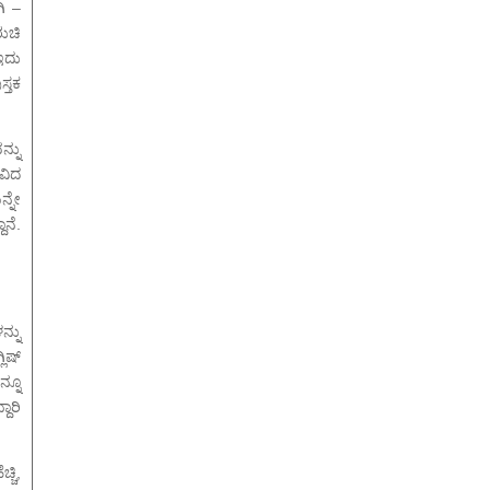
ಗಿ –
ುಚಿ
ಇದು
್ತಕ
ನ್ನು
ವಿದ
್ನೇ
ಾನೆ.
್ನು
ಿಷ್
್ನೂ
ಾರಿ
ಚಿ,