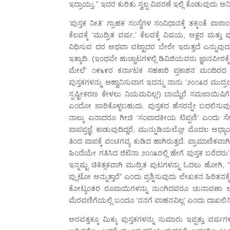
ಇದ್ರಾಯ್ತು.” ಇದರ ಕುರಿತು ಸ್ವಲ್ಪ ವಿವರಣೆ ಇಲ್ಲಿ ಕೊಡುವುದು ಅ
‘ಪುಸ್ತಕ ನೀತಿ’ ಗ್ರಾಹಕ ಸಂಸ್ಥೆಗಳ ಸಂವಿಧಾನಕ್ಕೆ ತಕ್ಕಂತೆ
ಕೆಲವಕ್ಕೆ ‘ಮುದ್ರಿತ ವರ್ಷ,’ ಕೆಲವಕ್ಕೆ ವಿಷಯ, ಅಕ್ಷರ ಮತ್ತು
ವಿಧಿಸುವ ದರ ಅಥವಾ ವಟ್ಟಾದರ ಬೇರೇ ಇರುತ್ತದೆ ಎನ್ನುವುದೂ
ಇತ್ಯಾದಿ. (ಇಂಥವೇ ಹುಚ್ಚಾಟಗಳಲ್ಲಿ ಡಿವಿಜಿಯವರು ಜ್ಞಾನಪೀಠಕ
ಮೇಲೆ’ ೧೯೬೯ರ ಕರ್ನಾಟಕ ಸಹಕಾರಿ ಪ್ರಕಾಶನ ಮಂದಿರದ ಪ್ರ
ಪುಸ್ತಕಗಳನ್ನು ಆಹ್ವಾನಿಸುವಾಗ ಇದನ್ನು ನಾನು ‘೨೦೧೩ರ ಮು
ಸ್ಪಷ್ಟೀಕರಣ ಕೇಳಲು ನಿಯಮವಿಲ್ಲ!) ಬಾಯ್ದೆರೆ ಸಮಜಾಯಿಷಿಗೆ 
ಎಂದೋ ಜಾರಿಕೊಳ್ಳಬಹುದು. ಪುಸ್ತಕದ ಹೆಸರನ್ನೇ ಬದಲಿಸುವು
ನಾಲ್ಕು ಏನಾದರೂ ಗೀಚಿ ‘ಸಂಪಾದಕೀಯ ಟಿಪ್ಪಣಿ’ ಎಂದು ಸ
ಪಾಪಪ್ರಜ್ಞೆ ಕಾಡುವುದಿದ್ದರೆ, ಮುನ್ನುಡಿಯಲ್ಲೋ ಮೊದಲ 
ತಿಂದ ಪಾಪಕ್ಕೆ ಪಂಚಗವ್ಯ ಕುಡಿದ ಹಾಗಿರುತ್ತದೆ. ಪ್ರಾಮಾಣಿಕ
ಹಿಂದೆಯೇ ಗತಿಸಿದ ಜಿಟಿನಾ ೨೦೧೩ರಲ್ಲಿ ಹೇಗೆ ಪುಸ್ತಕ ಬರೆದರ
ಇನ್ನಷ್ಟು ಚಿಕಿತ್ಸಕವಾಗಿ ಮುದ್ರಿತ ಪುಟಗಳನ್ನು ಓದಲು ಹೋಗ
ಪ್ಲುಟೋ ಅನ್ನುತ್ತಾರೆ” ಎಂದು ಪ್ರಶ್ನಿಸುವುದು ಲೇಖಕನ ಹಿರಿ
ಕೋಟ್ಯಂತರ ರೂಪಾಯಿಗಳನ್ನು ನುಂಗಿದವರೂ ಚುನಾವಣಾ ಆಯ
ಮೆರವಣಿಗೆಯಲ್ಲಿ ಬಂದೂ ‘ನನಗೆ ವಾಹನವಿಲ್ಲ’ ಎಂದು ದಾಖಲಿಸಿದ 
ಅರವತ್ತಕ್ಕೂ ಮಿಕ್ಕು ಪುಸ್ತಕಗಳನ್ನು ಸುಮಾರು ಇಪ್ಪತ್ತು ವರ್ಷಗಳ