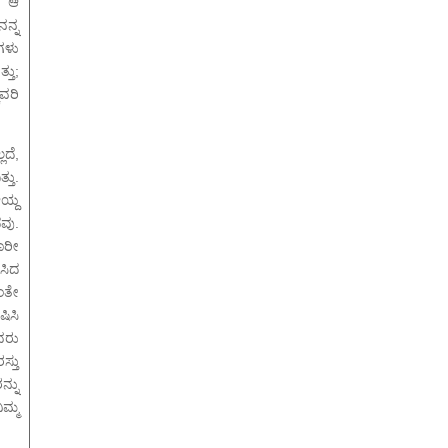
.
ಆ
ನ್ನ
ೆಗಳು
್ತು;
ವರಿ
ಲದೆ,
್ತು.
ಆಯ್ದ
ವು.
ಾರೀ
ಸಿದ
ಂತೇ
ಷಿಸಿ
ವರು
್ತು
್ನು
ಿಮ್ಮ