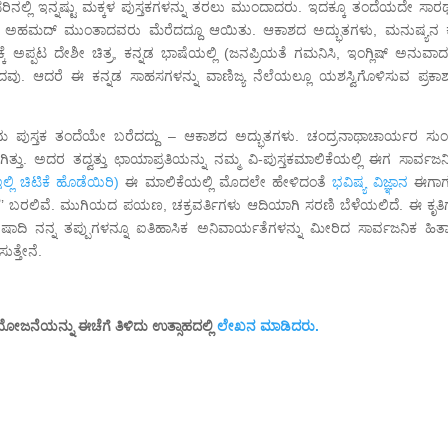
ಸರಿನಲ್ಲಿ ಇನ್ನಷ್ಟು ಮಕ್ಕಳ ಪುಸ್ತಕಗಳನ್ನು ತರಲು ಮುಂದಾದರು. ಇದಕ್ಕೂ ತಂದೆಯದೇ ಸಾರಥ
 ನಿಸಾರ್ ಅಹಮದ್ ಮುಂತಾದವರು ಮೆರೆದದ್ದೂ ಆಯಿತು. ಆಕಾಶದ ಅದ್ಭುತಗಳು, ಮನುಷ್ಯನ ಕ
ಕ್ಕೆ ಅಪ್ಪಟ ದೇಶೀ ಚಿತ್ರ, ಕನ್ನಡ ಭಾಷೆಯಲ್ಲಿ (ಜನಪ್ರಿಯತೆ ಗಮನಿಸಿ, ಇಂಗ್ಲಿಷ್ ಅನುವ
ಿದವು. ಆದರೆ ಈ ಕನ್ನಡ ಸಾಹಸಗಳನ್ನು ವಾಣಿಜ್ಯ ನೆಲೆಯಲ್ಲೂ ಯಶಸ್ವಿಗೊಳಿಸುವ ಪ್ರಕಾ
ಪ್ರಥಮ ಪುಸ್ತಕ ತಂದೆಯೇ ಬರೆದದ್ದು – ಆಕಾಶದ ಅದ್ಭುತಗಳು. ಚಂದ್ರನಾಥಾಚಾರ್ಯರ ಸು
. ಅದರ ತದ್ವತ್ತು ಛಾಯಾಪ್ರತಿಯನ್ನು ನಮ್ಮ ವಿ-ಪುಸ್ತಕಮಾಲಿಕೆಯಲ್ಲಿ ಈಗ ಸಾರ್ವಜನಿಕಕ
ಲ್ಲಿ ಚಿಟಿಕೆ ಹೊಡೆಯಿರಿ)
ಈ ಮಾಲಿಕೆಯಲ್ಲಿ ಮೊದಲೇ ಹೇಳಿದಂತೆ
ಭವಿಷ್ಯ ವಿಜ್ಞಾನ
ಈಗಾಗ
 ಮೇಲೆ’ ಬರಲಿವೆ. ಮುಗಿಯದ ಪಯಣ, ಚಕ್ರವರ್ತಿಗಳು ಆದಿಯಾಗಿ ಸರಣಿ ಬೆಳೆಯಲಿದೆ. ಈ ಕೃತಿ
ಿ ನನ್ನ ತಪ್ಪುಗಳನ್ನೂ ಐತಿಹಾಸಿಕ ಅನಿವಾರ್ಯತೆಗಳನ್ನು ಮೀರಿದ ಸಾರ್ವಜನಿಕ ಹಿತಾ
ುತ್ತೇನೆ.
 ಯೋಜನೆಯನ್ನು ಈಚೆಗೆ ತಿಳಿದು ಉತ್ಸಾಹದಲ್ಲಿ
ಲೇಖನ ಮಾಡಿದರು.