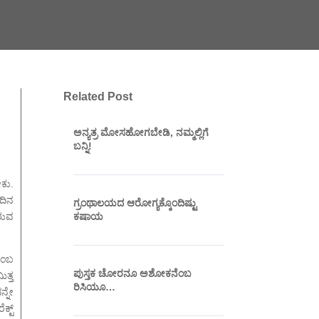
Related Post
ಅನ್ಯತ್ರ ಮೋಸಹೋಗಬೇಡಿ, ನಮ್ಮಲ್ಲಿಗೆ
ಬನ್ನಿ!
ೇಕು.
ಓದಿನ
ಗ್ರಂಥಾಲಯದ ಆರೋಗ್ಯಕ್ಕೊಂದಿಷ್ಟು
ಕಷಾಯ
ಿರುವ
ಎಂಬ
ಪುಸ್ತಕ ಚೋರನೂ ಅಶೋಕನೆಂಬ
ತ್ತ
ರಿಸಿಯೂ…
ನ್ನೇ
್ಟ್