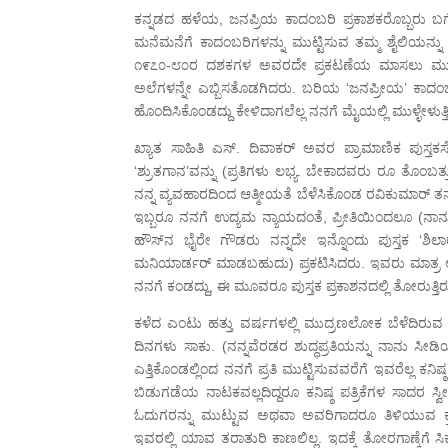
ಕನ್ನಡದ ಹಳೆಯ, ಜನಪ್ರಿಯ ಕಾದಂಬರಿ ಪ್ರಕಾಶಕರೊಬ್ಬರು ಬಗೆ ತ
ಮನೆಮನೆಗೆ ಕಾದಂಬರಿಗಳನ್ನು ಮುಟ್ಟಿಸುವ ತಮ್ಮ ಶೈಲಿಯನ್ನು ಬ
೧೯೭೦-೮೦ರ ದಶಕಗಳ ಅವರದೇ ಪ್ರಕಟಣೆಯ ಮಾಸಲು ಮುದ್ರಣಗಳ
ಅಲೆಗಳನ್ನೇ ಎಬ್ಬಿಸತೊಡಗಿದರು. ಬರಿಯ ‘ಜನಪ್ರೀಯ’ ಕಾದಂಬರಿಗ
ಹೊಂದಿಸಿಕೊಂಡದ್ದು ಕೇಳಿದಾಗಲೆಲ್ಲ ನನಗೆ ಮೈಯಲ್ಲಿ ಮುಳ್ಳೇಳುತ್ತಿ
ಖ್ಯಾತ ಸಾಹಿತಿ ಎಸ್. ದಿವಾಕರ್ ಅವರ ಪ್ರಾಮಾಣಿಕ ಪು
‘ಶ್ರುತಗಾನ’ವನ್ನು (ಪ್ರತಿಗಳು ಲಭ್ಯ. ಬೇಕಾದವರು ರೂ ತೊಂಬ
ನನ್ನ ವ್ಯವಹಾರದಿಂದ ಆತ್ಮೀಯತೆ ಬೆಳೆಸಿಕೊಂಡ ರವಿಕುಮಾರ್ ತನ
ಇಬ್ಬರೂ ನನಗೆ ಉದ್ಯಮ ನ್ಯಾಯದಂತೆ, ಪ್ರೀತಿಯಿಂದಲೂ (ನಾನು ಇಷ್
ಹೌಸ್‌ನ ಭೈರೇ ಗೌಡರು ನನ್ನದೇ ಇನ್ನೊಂದು ಪುಸ್ತಕ ‘ಶ
ಮನಿಯಾರ್ಡರ್ ಮಾಡಬಹುದು) ಪ್ರಕಟಿಸಿದರು. ಇವರು ಮಾತ್ರ ಅಸ್ಪಷ್
ನನಗೆ ಕಂಡದ್ದು, ಈ ಮೂವರೂ ಪುಸ್ತಕ ಪ್ರಕಾಶನದಲ್ಲಿ ತೋರುತ್ತಿರ
ಕಳೆದ ಎಂಟು ಹತ್ತು ವರ್ಷಗಳಲ್ಲಿ ಮುದ್ರಣಲೋಕ ಬೆಳೆದಿರು
ದಿನಗಳು ಸಾಕು. (ನನ್ನವೆರಡರ ಶುದ್ಧಪ್ರತಿಯನ್ನು ನಾನು ಸೀಡಿಯಲ
ಎತ್ತಿಕೊಂಡಲ್ಲಿಂದ ನನಗೆ ಪ್ರತಿ ಮುಟ್ಟಿಸುವವರೆಗೆ ಇವರೆಲ್ಲ ಕನ
ಬಿಡುಗಡೆಯ ನಾಟಕವಲ್ಲದಿದ್ದರೂ ಕನಿಷ್ಠ ಪತ್ರಿಕೆಗಳ ಸಾದರ ಸ್ವೀ
ಓದುಗರನ್ನು ಮುಟ್ಟುವ ಅಥವಾ ಅವರಿಗಾದರೂ ತಿಳಿಯುವ ಕ್ರಮ 
ಇವರಲ್ಲಿ ಯಾವ ತರಾತುರಿ ಕಾಣಲಿಲ್ಲ. ಇದಕ್ಕೆ ತೋರಗಾಣ್ಕೆಗೆ 