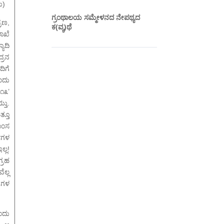
ು)
ಗ್ರಂಥಾಲಯ ಸಮ್ಮೇಳನದ ನೇಪಥ್ಯದ
್ರಣ,
ಕ(ವ್ಯ)ಥೆ
ಲಾಖೆ
ಾದಿ
ದ್ರನ
ಿಗೆ
ಂದು
೧೩’
ತು.
್ತೂ
ಾಂಸ
ಷಗಳ
್ಲ!
್ರಹ
ಲ್ಲ
ುಗಳ
!
ೆಂದು