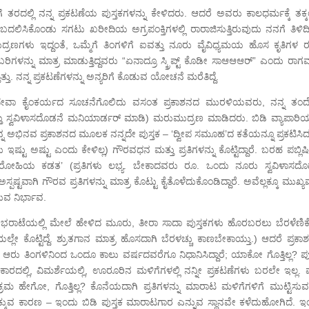
ರದಲ್ಲಿ ನನ್ನ ಪ್ರಕಟಣೆಯ ಪುಸ್ತಕಗಳನ್ನು ಕೇಳಿದರು. ಆದರೆ ಅವರು ಕಾಲಧರ್ಮಕ್ಕೆ ತಕ್ಕಂ
ದಲಿಸಿಕೊಂಡು ಸಗಟು ಖರೀದಿಯ ಅಗ್ರಪಂಕ್ತಿಗಳಲ್ಲಿ ರಾರಾಜಿಸುತ್ತಿರುವುದು ನನಗೆ ತಿಳಿದಿತ
ು ಇದ್ದಂತೆ, ಒಮ್ಮೆಗೆ ತಿಂಗಳಿಗೆ ಐವತ್ತು ನೂರು ವೈವಿಧ್ಯಮಯ ಹೊಸ ಕೃತಿಗಳ ರಕ
ಳನ್ನು ಮಾತ್ರ ಮಾಡುತ್ತಿದ್ದವರು “ಏನಾದ್ರೂ ಸ್ಕ್ರಿಪ್ಟ್ ಕೊಡೀ ಸಾಆಆಆರ್” ಎಂದು ರಾಗವನ
ತ್ತು. ನನ್ನ ಪ್ರಕಟಣೆಗಳನ್ನು ಅನ್ಯರಿಗೆ ಕೊಡುವ ಯೋಚನೆ ಮರೆತಿದ್ದೆ.
ಸ್ತಕಸೇವಾ ಕೈಂಕರ್ಯದ ಸೂಚನೆಗೊಲಿದು ವಸಂತ ಪ್ರಕಾಶನದ ಮುರಳಿಯವರು, ನನ್ನ ತಂ
ತ್ತು ಸ್ವವಿಳಾಸದೊಡನೆ ಮನಿಯಾರ್ಡರ್ ಮಾಡಿ) ಮರುಮುದ್ರಣ ಮಾಡಿದರು. ಬಿಡಿ ವ್ಯಾಪಾರಿಯ
್ನ ಅಭಿನವ ಪ್ರಕಾಶನದ ಮೂಲಕ ನನ್ನದೇ ಪುಸ್ತಕ – ‘ದ್ವೀಪ ಸಮೂಹ’ದ ಕತೆಯನ್ನೂ ಪ್ರಕಟಿಸಿದ
ಟು ಅಷ್ಟು ಎಂದು ಕೇಳಿಲ್ಲ) ಗೌರವಧನ ಮತ್ತು ಪ್ರತಿಗಳನ್ನು ಕೊಟ್ಟಿದ್ದಾರೆ. ಬರಹ ಪಬ್ಲಿಷ
ಿಲಾರೋಹಿಯ ಕಡತ’ (ಪ್ರತಿಗಳು ಲಭ್ಯ. ಬೇಕಾದವರು ರೂ. ಒಂದು ನೂರು ಸ್ವವಿಳಾಸದೊ
ಟವಾಗಿ ಗೌರವ ಪ್ರತಿಗಳನ್ನು ಮಾತ್ರ ಕೊಟ್ಟು ಕೈತೊಳೆದುಕೊಂಡಿದ್ದಾರೆ. ಅವೆಲ್ಲಕ್ಕೂ ಮುಖ್ಯ
ುವ ನಿರ್ಭಾವ.
ವ ಭರಾಟೆಯಲ್ಲಿ ಮೇಲೆ ಹೇಳಿದ ಮೂರು, ತೀರಾ ಸಾದಾ ಪುಸ್ತಕಗಳು ಹೊರಬರಲು ಬೆರಳೆಣಿ
್ಲೇ ಕೊಟ್ಟಿದ್ದೆ. ಶ್ರುತಗಾನ ಮಾತ್ರ ಹೊಸದಾಗಿ ಬೆರಳಚ್ಚು ಕಾಣಬೇಕಾಯ್ತು.) ಆದರೆ ಪ್ರಕಾಶನ
ಿಷ್ಠ ಆರು ತಿಂಗಳಿನಿಂದ ಒಂದೂ ಕಾಲು ವರ್ಷದವರೆಗೂ ನಿಧಾನಿಸಿದ್ದಾರೆ; ಯಾಕೋ ಗೊತ್ತಿಲ್ಲ? ಪು
ಕಾರದಲ್ಲಿ, ವಿಮರ್ಶೆಯಲ್ಲಿ, ಊರೂರಿನ ಮಳಿಗೆಗಳಲ್ಲಿ ನನ್ನೀ ಪ್ರಕಟಣೆಗಳು ಬರಲೇ ಇಲ್ಲ. ಮ
ಹೇಗೋ, ಗೊತ್ತಿಲ್ಲ? ಕೊನೆಯದಾಗಿ ಪ್ರತಿಗಳನ್ನು ಮಾರಾಟ ಮಳಿಗೆಗಳಿಗೆ ಮುಟ್ಟಿಸುವಲ
ಸಿಕ್ಕುವ ಕಾರಣ – ಇಂದು ಬಿಡಿ ಪುಸ್ತಕ ಮಾರಾಟಗಾರ ಎನ್ನುವ ಸ್ಥಾನವೇ ಕಳೆದುಹೋಗಿದೆ. ಇ