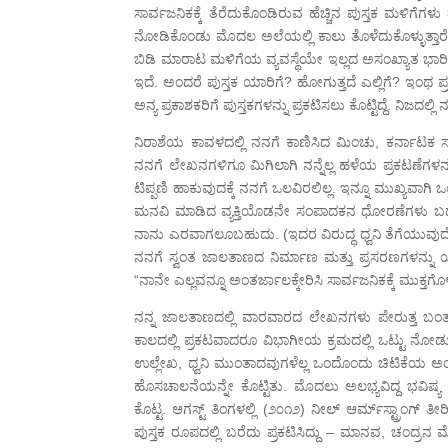
ಸಾರ್ವಜನಿಕಕ್ಕೆ ತೆರೆದುಕೊಂಡಿರುವ ಹೆಚ್ಚಿನ ಪುಸ್ತಕ ಮಳಿಗೆಗಳು
ನೋಡಿಕೊಂಡು ಮೊದಲ ಅಲೆಯಲ್ಲಿ ಕಾಲು ತೊಳೆದುಕೊಳ್ಳುತ್ತಾರೆ
ಬಿಡಿ ಮಾರಾಟ ಮಳಿಗೆಯ ವ್ಯವಸ್ಥೆಯೇ ಇಲ್ಲದ ಅಸಂಖ್ಯಾತ ಭಾರೀ ಪ್ರ
ಇದೆ. ಅಂದರೆ ಪುಸ್ತಕ ಯಾರಿಗೆ? ಹೋಗುತ್ತದೆ ಎಲ್ಲಿಗೆ? ಇಂಥ ಪ್ರಶ
ಅನ್ಯ ಪ್ರಕಾಶಕರಿಗೆ ಪುಸ್ತಕಗಳನ್ನು ಪ್ರಕಟಿಸಲು ಕೊಟ್ಟಿದ್ದೆ. ನಿಜದಲ್ಲಿ ನನ್
ನಿರಾಶೆಯ ಕಾವಳದಲ್ಲಿ ನನಗೆ ಕಾಣಿಸಿದ ಮಿಂಚು, ಕರ್ನಾಟಕ ಸರಕಾ
ನನಗೆ ಲೇಖನಗಳಿಗೂ ಮಿಗಿಲಾಗಿ ನನ್ನೆಲ್ಲ ಹಳೆಯ ಪ್ರಕಟಣೆಗಳನ
ಟಿಪ್ಪಣಿ ಹಾಕುವುದಕ್ಕೆ ನನಗೆ ಒಲವಿರಲಿಲ್ಲ. ಇನ್ನೂ ಮುಖ್ಯವಾಗಿ 
ಮನವಿ ಮಾಡಿದ ವ್ಯಕ್ತಿಯೊಡನೇ ಸಂಪಾದಕನ ಧೋರಣೆಗಳು ಬದಲಾ
ನಾನು ಎರವಾಗಲೂಬಹುದು. (ಇದರ ವಿರುದ್ಧ ಧ್ವನಿ ತೆಗೆಯುವುದೇ 
ನನಗೆ ಸ್ವಂತ ಜಾಲತಾಣದ ನಿರ್ಮಾಣ ಮತ್ತು ಪ್ರಸರಣಗಳನ್ನ
“ನಾನೇ ಎಲ್ಲವನ್ನೂ ಅಂತರ್ಜಾಲಕ್ಕೇರಿಸಿ ಸಾರ್ವಜನಿಕಕ್ಕೆ ಮುಕ್
ನನ್ನ ಜಾಲತಾಣದಲ್ಲಿ ವಾರವಾರದ ಲೇಖನಗಳು ಪೇರುತ್ತ ಬಂತ
ಕಾಲದಲ್ಲಿ ಪ್ರಕಟವಾದರೂ ವಿಭಾಗೀಯ ಕ್ರಮದಲ್ಲಿ ಒಟ್ಟು ನೋಡುವ, 
ಉಲ್ಲೇಖ, ಧ್ವನಿ ಮುಂತಾದವುಗಳೆಲ್ಲ ಒಂದೊಂದು ಚಿಟಿಕೆಯ ಅಂತರದಲ
ಹೊಸಚಾಲನೆಯನ್ನೇ ಕೊಟ್ಟಿತು. ಮೊದಲು ಅಲಭ್ಯವಿದ್ದ ಭವಿಷ್ಯ ವ
ಕೊಟ್ಟ. ಆಗಸ್ಟ್ ತಿಂಗಳಲ್ಲಿ (೨೦೧೨) ನೀಲ್ ಆರ್ಮ್‌ಸ್ಟ್ರಾ
ಪುಸ್ತಕ ರೂಪದಲ್ಲಿ ಬರೆದು ಪ್ರಕಟಿಸಿದ್ದು – ಮಾನವ, ಚಂದ್ರನ ಮ