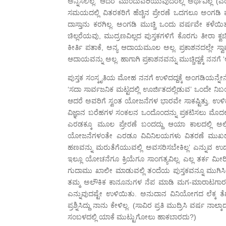
ಅನ್ನಿಸಲಿಲ್ಲ. ಆದರೆ ಮುಂದುವರಿಯುವುದರಲ್ಲಿ ಅರ್ಥವಿಲ್ಲ (ಎರ
ಸಮಯದಲ್ಲಿ ವಿತರಕರಿಗೆ ಹೆಚ್ಚಿನ ಪ್ರೇರಣೆ ಒದಗಲೂ ಅಂಗಡಿ 
ದಾಸ್ತಾನು ಕರಗಿಲ್ಲ. ಅಂಗಡಿ ಮುಚ್ಚಿ ಒಂದು ವರ್ಷವೇ ಕಳೆಯಿತು.
ಚಿಲ್ಲರೆಯವು, ಮುದ್ರಣವಿಲ್ಲದ ಪುಸ್ತಕಗಳಿಗೆ ಕೊರಗು ತೀರಾ ಕ್ವ
ಕೀರ್ತಿ ಪತಾಕೆ, ಅನ್ಯ ಆದಾಯಮೂಲ ಅಲ್ಲ. ಪ್ರಕಾಶನದಲ್ಲೇ ಸ್
ಆದಾಯವನ್ನು ಅಲ್ಲ. ಹಾಗಾಗಿ ಪ್ರಕಾಶನವನ್ನು ಮುಚ್ಚಿದ್ದಕ್ಕೆ ನನ
ಪುಸ್ತಕ ಸಂಸ್ಕೃತಿಯ ಮೋಹ ನನಗೆ ಉಳಿದದ್ದಕ್ಕೆ ಅಂಗಡಿಯನ್ನೇನೋ ನ
‘ಸದಾ ಸಾರ್ವಜನಿಕ ಮಟ್ಟದಲ್ಲಿ ಊರ್ಜಿತದಲ್ಲಿಡುವ’ ಒಂದೇ ನಿಬಂಧ
ಆದರೆ ಅವರಿಗೆ ಸ್ವಂತ ಯೋಜನೆಗಳ ಭಾರವೇ ಸಾಕಷ್ಟಿತ್ತು. ಉಳಿದಂತ
ವಿಜ್ಞಾನ ಬರೆಹಗಳ ಸಂಕಲನ ಒಂದೊಂದನ್ನು ಪ್ರಕಟಿಸಲು ಮೊದಲ
ಎರಡಕ್ಕೂ ಮೂಲ ಪ್ರೇರಣೆ ಬಂದದ್ದು ಆಯಾ ಕಾಲದಲ್ಲಿ ಅಲ್
ಯೋಜನೆಗಳಂತೇ ಎರಡೂ ವಿವಿನಿಲಯಗಳು ವಿತರಣೆ ಮುಖದಲ್ಲಿ ದಿವ
ಹಣವನ್ನು ಮರುತೆಗೆಯುವಲ್ಲಿ ಅವಸರಿಸಬೇಕಿಲ್ಲ’ ಎನ್ನುವ ಉ
ಇಲ್ಲೂ ಯೋಚನೆಗೂ ಕ್ರಿಯೆಗೂ ಸಾಂಗತ್ಯವಿಲ್ಲ. ಎಲ್ಲ ತರ್ಕ ಮೀ
ಗುದಾಮು ಖಾಲೀ ಮಾಡುವಲ್ಲಿ ತಂದೆಯ ಪುಸ್ತಕವನ್ನೂ ಮುಗಿಸ
ತಮ್ಮ ಅಲೌಕಿಕ ಕಾನೂನುಗಳ ನೆಪ ಮಾಡಿ ಮಗ-ಮಾರಾಟಗಾರನಾದ ನನ
ಎನ್ನುವುದಷ್ಟೇ ಉಳಿಯಿತು. ಅನುದಾನ ವಿನಿಯೋಗದ ಲೆಕ್ಕ ತ
ಪ್ರಶ್ನಿಸಿದ್ದು ನಾನು ಕೇಳಿಲ್ಲ. (ಸಾವಿರ ಪ್ರತಿ ಮುದ್ರಿಸಿ ವರ್ಷ
ಸಂಬಳದಲ್ಲಿ ಯಾಕೆ ಮುಟ್ಟುಗೋಲು ಹಾಕಬಾರದು?)