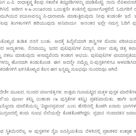
ಮಾವನ ಮಗ ಎ.ಪಿ. ರಾಧಾಕೃಷ್ಣ ಕೆಲವು ಸಕಾಲಿಕ ತಿದ್ದುಪಡಿಗಳನ್ನು ಮಾಡಿಕೊಟ್ಟ. ನಾನು ಲಿಪಿಕಾರನಾ
ಿದೆ. ಅದೀಗ ೪-೬-೨೦೧೩ರಂದು ಒಂಬತ್ತನೇ ಕಂತಿನಲ್ಲಿ ಪೂರ್ಣಗೊಳ್ಳಲಿದೆ. ಓದುಗರಿಗೆ ರ
ಯ ಮುಗಿಯದ ಪಯಣವನ್ನೂ ವಿ-ಧಾರಾವಾಹಿ ಮಾಡುತ್ತಿರುವುದು ನೀವು ಕಂಡಂತೇ ಇದೆ. 
ೂ ಕೆಲವು ತಿಂಗಳುಗಳಿಗೆ ಹರಿಯುವುದು ಅನಿವಾರ್ಯ. ಅನಂತರ ಇಲ್ಲೇ ಸಮಗ್ರ ಓದಿಗೆ ಪುಸ
ೇ ಬರೆದುಕೊಳ್ಳುವ ತುಡಿತ ನನಗೆ ಬಂತು. ಅದಕ್ಕೆ ಹಿನ್ನೆಲೆಯಾಗಿ ಶಾಸ್ತ್ರಿಗಳ ಮೊದಲ ಪರಿಚಯವ
ದ ಅದ್ಭುತಗಳು, ನೆನಪಾಯ್ತು. ಇದರ ಪುಟಪುಟಗಳ ವಿನ್ಯಾಸ, ವರ್ಣ ಮತ್ತು ಚಿತ್ರ ಕಲಾ
ನ್ನು ನಕಲು ಮಾಡುವುದು ಅಸಾಧ್ಯವೆಂದು ಕಂಡಾಗ ಅಭಯ, ಪುಟಪುಟಗಳ ಛಾಯಾಪ್ರತಿಯನ
್ಯಗಳನ್ನು ಹೊಸದಾಗಿ ಕಂಡುಕೊಂಡ. ಈಗ ಅದನ್ನೇ ನಮ್ಮೆಲ್ಲ ವಿ-ಪುಸ್ತಕಗಳಿಗೂ ಅಳವಡಿಸಿದ್ದ
ಲಕರಣೆಗಳಿಗೆ ಇಳಿಸಿಕೊಳ್ಳುವ ಕೆಲಸ ಈಗ ಇನ್ನಷ್ಟು ಸುಲಭವೂ ಸುಂದರವೂ ಆಗಿದೆ.
ದೇಶೀ ಮೂಲದ, ಸುಂದರ ವರ್ಣಚಿತ್ರಗಳ, ಉತ್ತಮ ಗುಣಮಟ್ಟದ ಮಕ್ಕಳ ಪುಸ್ತಕ ಮಾಲಿಕೆಗಳನ
ಲೆ’ಯ ಪೂರ್ಣ ಕಟ್ಟು (ಬಹುಶಃ ೧೬ ಪುಸ್ತಿಕೆಗಳ ಕಟ್ಟು) ಪ್ರಕಟವಾಯಿತು. ಹಾಗೇ ಇಂಗ್ಲ
ಇನ್ನೊಂದು ಮಾಲಿಕೆಯನ್ನು ‘ವಿಜ್ಞಾನಪ್ರಪಂಚ’ ಎಂಬ ಹೆಸರಿನಲ್ಲಿ ತೊಡಗಿ ಐದಾರು ಭಾಗಗಳನ
ದ್ರಣದಲ್ಲಿ ತಂದು ಸುಲಭ ಬೆಲೆಯಲ್ಲೇ ಕೊಡತೊಡಗಿದ್ದರು. ಪ್ರಧಾನ ಸಂಪಾದಕನ ಜವಾಬ್ದ
ಿತಿಯಿರಲಿಲ್ಲ. ಆ ಪುಸ್ತಕಗಳ ನೈಜ ಜನಪ್ರಿಯತೆಯ ಬೆಳಕಿನಲ್ಲಿ ಪ್ರಕಾಶಕರ ಉತ್ಸಾಹ ಹೆಚ್