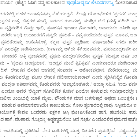
ನಿವಾರ್ಯ. (ಹೆಚ್ಚಿನ ಓದಿಗೆ ನನ್ನ ಜಾಲತಾಣದ
‘ಪುಸ್ತಕೋದ್ಯಮ’ ಲೇಖನಗಳನ್ನು
ನೋಡಬಹುದ
 ಪಾಠಾಂತರಗಳಲ್ಲಿ ಬಹಳ ಜಾಣತನವನ್ನು ಮೆರೆಯುತ್ತವೆ. ಕೆಲವು ಯೋಜನೆಗಳಿಗೆ ‘ಪ್ರಥಮ’ ಮುದ
 ಪುಸ್ತಕದ ಗಾತ್ರ, ಚಿತ್ರಗಳ ಸಂಖ್ಯೆ, ಕಾಗದದ ಗುಣಮಟ್ಟ, ಮುದ್ರಿತ ಬೆಲೆ (ಮತ್ತೆ ಖರೀದಿ ಇ
 ವೃತ್ತಿಪರರಿಗೆ ಗೊತ್ತೇ ಇದೆ), ಪ್ರಕಾಶಕನ ಇಲಾಖಾ ನೋಂದಣಿ, ಆದಾಯಕರ ರಸೀದಿ ಇತ್ಯ
್ಕೆ ಏರಲೇ ಇಲ್ಲ!) ಉದಾಹರಣೆಗೆ ನನ್ನದೇ ಪ್ರಕಟಣೆ – ನನ್ನ ತಂದೆಯದೇ ಪುಸ್ತಕ ‘ಮಾನವ, ಚಂ
ಕಟಣೆಯನ್ನು ಊಹಿಸಿಕೊಳ್ಳಿ. ಕನ್ನಡ ಪುಸ್ತಕ ಪ್ರಾಧಿಕಾರ ವರ್ಷಾಧಾರಿತ ಸಗಟು ಖರೀದ
ದ್ರಣ’ ಎಂದಷ್ಟೇ ಕಾಣಿಸಬಹುದು. (೧೯೬೯ನ್ನು ಅಗೆದು ತೆಗೆಯುವವರು, ಮರುಮುದ್ರಣವೇ ಎ
ಬೇಕಾದರೆ ‘ಅತ್ರಿ ಪ್ರಕಾಶನದಲ್ಲಿ ಪ್ರಥಮ ಮುದ್ರಣ’ವೆಂದೋ ಪ್ರಸ್ತುತ ‘ಮುದ್ರಣ ವರ್ಷ ೨೦
ದು – ‘ಪ್ರಥಮ ಚಂದ್ರಯಾನ’, ‘ಚಂದ್ರನ ಮೇಲೆ ತ್ರಿವಿಕ್ರಮ’ ಎಂದೇನಾದರೂ ಮಾಡಿದರಾಯ್
ೇರಿಸ್, ಲೇಖಕನ ಹೆಸರಿನ ಜಾಗದಲ್ಲಿ ಸಂಪಾದಕ – ಅಶೋಕವರ್ಧನ, ಮೆರೆದರಾಯ್ತು. ಮತ
ಅಧ್ಯಾಯ ತೊಡಗುವಲ್ಲೋ ಮೂಲ ಲೇಖಕ ಜಿಟಿನಾರಾಯಣರಾವ್ ಎಂದು ಸ್ಮರಿಸಿಬಿಟ್ಟರೆ ಗೋಮ
ವಾಗಿ ಮುದ್ರಣ ಇತಿಹಾಸವನ್ನು ಕೊಡುವವರು ‘ಅಪ್ರಾಯೋಗಿಕರು.’ ಆಯ್ಕಾ ಸಮಿತಿ, ‘ಐದು ವರ್
ು’ ಎಂದೋ ಅವರ ‘ಲಿವ್ವಿಂಗ್ ಸರ್ಪಿಟಿಕೆಟ್ ಕೊಡೀ’ ಎಂದೋ ಕೇಳುವುದು ಸಂವಿಧಾನದಲ್ಲೇ ಇಲ
ಿ, “ಜಿಟಿನಾ ೨೦೧೩ರಲ್ಲಿ ಯಾಕೆ ಮೈಲು, ಪೌಂಡುಗಳ ಮಾನ ಬಳಸುತ್ತಾರೆ ಅಥವಾ ಒಂಬತ್ತನೇ ಗ
ತನಕ್ಕೆ ಮಾಡುವ ಅವಮಾನವಾಗಿಯೇ ಕಾಣಬಹುದು; ಗೋರಿ ಶೃಂಗಾರದಲ್ಲಿ ನಾವು ನಿಸ್ಸೀಮರು! ಇವೆ
ೋಗಕ್ಕೆ ಕೇವಲ ಒಂದೆರಡು ಲಕ್ಷಗಳ ಆಸ್ತಿ ಘೋಷಿಸಿಕೊಂಡ ಹಾಗೆ, ಹದಿನೆಂಟು ಕಾರ
ಹಾಗೆ, ಪರಿಣಾಮ ಗೊತ್ತಿದ್ದೂ ‘ಅಶ್ವತ್ಥಾಮನೆಂಬ ಆನೆ ಸತ್ತಿತು’ ಎಂದೊರಲಿದ ಧರ್ಮದ ಹಾಗೆ
 ಅವಧಿಯಲ್ಲಿ ಪ್ರಕಟಿಸಿದೆ. ನೇರ ದಾರಿಗಳಲ್ಲಿ ಮಾತ್ರ ವಿತರಣೆಗೆ ಪ್ರಯತ್ನಿಸಿದೆ. ನಷ್ಟವಾಯ್ತ