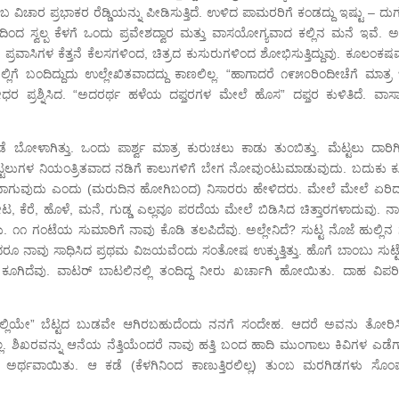
ವಿಚಾರ ಪ್ರಭಾಕರ ರೆಡ್ಡಿಯನ್ನು ಪೀಡಿಸುತ್ತಿದೆ. ಉಳಿದ ಪಾಮರರಿಗೆ ಕಂಡದ್ದು ಇಷ್ಟು – ದು
ದಿಂದ ಸ್ವಲ್ಪ ಕೆಳಗೆ ಒಂದು ಪ್ರವೇಶದ್ವಾರ ಮತ್ತು ವಾಸಯೋಗ್ಯವಾದ ಕಲ್ಲಿನ ಮನೆ ಇವೆ. 
ವಾಸಿಗಳ ಕೆತ್ತನೆ ಕೆಲಸಗಳಿಂದ, ಚಿತ್ರದ ಕುಸುರುಗಳಿಂದ ಶೋಭಿಸುತ್ತಿದ್ದುವು. ಕೂಲಂಕಷವ
ಿಗೆ ಬಂದಿದ್ದುದು ಉಲ್ಲೇಖಿತವಾದದ್ದು ಕಾಣಲಿಲ್ಲ. “ಹಾಗಾದರೆ ೧೯೫೦ರಿಂದೀಚೆಗೆ ಮಾತ್ರ
ರ ಪ್ರಶ್ನಿಸಿದ. “ಅದರರ್ಥ ಹಳೆಯ ದಫ್ತರಗಳ ಮೇಲೆ ಹೊಸ” ದಫ್ತರ ಕುಳಿತಿದೆ. ವಾಸಾ
ದ ಬಂಡೆ ಬೋಳಾಗಿತ್ತು. ಒಂದು ಪಾರ್ಶ್ವ ಮಾತ್ರ ಕುರುಚಲು ಕಾಡು ತುಂಬಿತ್ತು. ಮೆಟ್ಟಲು ದಾರಿ
್ಟಲುಗಳ ನಿಯಂತ್ರಿತವಾದ ನಡಿಗೆ ಕಾಲುಗಳಿಗೆ ಬೇಗ ನೋವುಂಟುಮಾಡುವುದು. ಬದುಕು 
ಭಾರವಾಗುವುದು ಎಂದು (ಮರುದಿನ ಹೋಗಿಬಂದ) ನಿಸಾರರು ಹೇಳಿದರು. ಮೇಲೆ ಮೇಲೆ ಏರಿದ
ೋಟ, ಕೆರೆ, ಹೊಳೆ, ಮನೆ, ಗುಡ್ಡ ಎಲ್ಲವೂ ಪರದೆಯ ಮೇಲೆ ಬಿಡಿಸಿದ ಚಿತ್ತಾರಗಳಾದುವು. ನ
. ೧೧ ಗಂಟೆಯ ಸುಮಾರಿಗೆ ನಾವು ಕೊಡಿ ತಲಪಿದೆವು. ಅಲ್ಲೇನಿದೆ? ಸುಟ್ಟ ನೊಜೆ ಹುಲ್ಲಿನ ಗ
ರೂ ನಾವು ಸಾಧಿಸಿದ ಪ್ರಥಮ ವಿಜಯವೆಂದು ಸಂತೋಷ ಉಕ್ಕುತ್ತಿತ್ತು. ಹೊಗೆ ಬಾಂಬು ಸುಟ್ಟೆ
 ಕೂಗಿದೆವು. ವಾಟರ್ ಬಾಟಲಿನಲ್ಲಿ ತಂದಿದ್ದ ನೀರು ಖರ್ಚಾಗಿ ಹೋಯಿತು. ದಾಹ ವಿಪರ
“ಓ ಇಲ್ಲಿಯೇ” ಬೆಟ್ಟದ ಬುಡವೇ ಆಗಿರಬಹುದೆಂದು ನನಗೆ ಸಂದೇಹ. ಆದರೆ ಅವನು ತೋರಿಸಿದ
 ಅಲ್ಲ. ಶಿಖರವನ್ನು ಆನೆಯ ನೆತ್ತಿಯೆಂದರೆ ನಾವು ಹತ್ತಿ ಬಂದ ಹಾದಿ ಮುಂಗಾಲು ಕಿವಿಗಳ ಎಡೆಗ
ದು ಅರ್ಥವಾಯಿತು. ಆ ಕಡೆ (ಕೆಳಗಿನಿಂದ ಕಾಣುತ್ತಿರಲಿಲ್ಲ) ತುಂಬ ಮರಗಿಡಗಳು ಸೊಂಪ