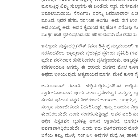
ಮರಳುತ್ತಿದ್ದ ಟಿಪ್ಪು ಸುಲ್ತಾನನು ಈ ಬಂಡೆಯ ಸ್ಥಾನ, ದುರ್ಗ
ಜಮಾಲಾಬಾಯಿಯ ನೆನಪಿಗಾಗಿ ಇದನ್ನು ಜಮಾಲಾಬಾದ್ ಎಂದು ಹೆ
ಮಾಡಿದ. ಇದರ ಹೆಸರು ನರಸಿಂಹ ಅಂಗಡಿ. ಅದು ಈಗ ಉಳಿದಿಲ್ಲ. ೧
ಅವಧಿಯಲ್ಲಿ ಅದು ಅವರ ಕೈಯಿಂದ ತಪ್ಪಿಹೋಗಿ ವಿರೋಧಿ 
ಮುತ್ತಿಗೆ ಹಾಕಿ ಪ್ರತಿಬಂಧಿಸಿದುದರ ಪರಿಣಾಮವಾಗಿ ಮೇಲಿನವ
ಇನ್ನೊಂದು ಪುಸ್ತಕದಲ್ಲಿ (ಸೌತ್ ಕೆನರಾ ಡಿಸ್ಟ್ರಿಕ್ಟ್ ಮ್ಯಾನು
ನರಸಿಂಹನೆಂಬ ಬ್ರಾಹ್ಮಣನು ಪ್ರಭುತ್ವದ ಸ್ಥಳೀಯ ಪ್ರತಿನಿಧಿ 
ಪ್ರದೇಶ ನರಸಿಂಹನ ಹೆಸರಿನಿಂದಲೇ ಪ್ರಸಿದ್ಧವಾಯಿತು. ಅತ್ಯುನ
ಕಡೆಗಳಿಂದಲೂ ಅಗಮ್ಯ. ಈ ದಾರಿಯ ದುರ್ಗದ ಮೇಲೆ ಕುಳಿತವ
ಅಥವಾ ಇಳಿಯುವುದು ಅತ್ಯಪಾಯದ ಮಾರ್ಗ. ಮೇಲೆ ಕುಳಿತ ಸೈನ್
ಜಮಾಲಾಬಾದ್ ಗಡಾಯಿ ಹಳ್ಳಿಯಲ್ಲಿರುವುದರಿಂದ ಅಲ್
ಪ್ರಾರಂಭವಾಗುವಾಗ ಇಂದು ಮಹಾ ಪ್ರವೇಶದ್ವಾರ ನಮ್ಮನ್ನು ಸ್ವಾ
ತಂಡದ ಇತಿಹಾಸ ದಫ್ತರ ಕೀಟಗಳಾದ ಜಯರಾಜ, ಅಣ್ಣಯ್ಯಪ್ಪ 
ಸಂಗ್ರಹ ಮಾಡಬೇಕೆಂದು ನಿರ್ಧರಿಸಿದ್ದಾರೆ. ಇನ್ನು ರಸಾಯನ 
ತುಂಬಿರಬಹುದೇ ಎಂದು ಸಂದೇಹಿಸುತ್ತಿದ್ದಾರೆ. ಅವರ ವರದಿ ಕು
ಅಧಿಕ ವಿಸ್ತೃತವೂ ಬೃಹತ್ತೂ ಆಗುವ ಲಕ್ಷಣವಿದೆ. ಭೂಗರ್ಭ
ಪರ್ವತವಾಗಿದ್ದಿರಬಹುದೇ, ಎಂದು ಇದು ಭೂಗರ್ಭದಿಂದ ಹೊರಕ್
ಬಗೆಯ ಕಲ್ಲು, ಮುಳ್ಳು ಸಂಗ್ರಹಿಸಿ ಅವುಗಳ ಮಧ್ಯೆ ಸಿಕ್ಕಿ ಹ