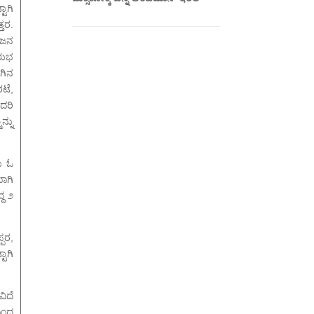
ಾಗಿ
ತರ.
 ಜನ
 ಶುಭ
ಂಗಿನ
ಟೆ,
ದರಿ
್ನು
ು ಓ
ಯಾಗಿ
ದ ೨
ಪರ,
ಾಗಿ
ಿದೆ
ನಿಂದ