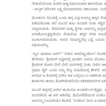
ಸೇತುವೆಯೊಂದು ಕೊಳದ ಅಡ್ಡ ನಿರ್ಮಾಣವಾದ ಹಾಗಾಯಿತು. ಹಗ
– ಕಾಸ್ಮಿಕ್ ನಿರ್ದೇಶಕ; ಲಕ್ಷ್ಮಿ ಮೊದಲಾದವರು ಸಹಾಯಕರು
ಮೋಹನನ ಸೊಂಟಕ್ಕೆ ಒಂದು ಹಗ್ಗ ಸುತ್ತಿ ಅದನ್ನೂ ಹಗ್ಗದ ಸೇ
ಹಿಡಿದುಕೊಂಡು ತಲೆ ಮುಂದೆ ಕಾಲು ಹಿಂದಾಗಿ ನಿಂತು ಕಟ್ಟಿ
ಸಾಧ್ಯವಾಯಿತು. ಕೆರಾಬಿನರ್ ಮತ್ತು ಕೈಗಳು ಅವನನ್ನು ಭದ್ರ
ಜಾರಿಹೋಗುತ್ತಿದ್ದಂತೆಯೇ ಸೇತುವೆಯ ಹಗ್ಗದ ಬಿಗಿತ ಸಾಲದೇ 
ಮುಳುಗಾಟವಾಯಿತು. ಅವನ ಸಮವಸ್ತ್ರವೆಲ್ಲ ಒದ್ದೆ. ಎದುರ
ವಿಧಿಯಿರಲಿಲ್ಲ.
“ಸ್ನಾನ ಮಾಡಲಾ ಸಾರ್?” “ನೀರಿನ ಆಳವೆಷ್ಟುಂಟೋ? ಗೊಸರ
ಹೇಳಿದರು. ಶ್ರೀಧರನ್ ಇದ್ದವರಲ್ಲಿ ಧಾಂಡಿಗ. ಅವನು ಮೊದಲು
ಶ್ರೀಧರನ್ ಕೊಳದ ಬೇರೆ ಬೇರೆ ಭಾಗಗಳಲ್ಲಿ ನಿಂತು ನೀರಿ
ಪ್ರಥಮ ವೈರಿ’ ಎಂದು ನಮ್ಮ ಶಿಸ್ತು ಸಂಹಿತೆಯಲ್ಲಿ ಹೇಳಿದೆ
ಅಗಲದ ಆ ಕೊಳದಲ್ಲಿ ನೀರಿನ ಆಳ ಎಲ್ಲಿಯೂ ೮ ಅಡಿಗಿಂತ ಜಾಸ್ತಿ
ಹುಡುಗರು ಈಸಲು ತೊಡಗಿದೊಡನೆಯೇ ಶತಶತಮಾನಗಳ ಇತಿಹಾಸದ
ಮುಂದೆ ಹಗ್ಗದಲ್ಲಿ ಜಾರಿದ ಹುಡುಗರು ಅಂಡರ್ವೇರ್ನಲ್ಲಿದ್ದರ
ಮನದಣಿಯೆ ಈ ಆಟ ಆಡಿದೆವು. ಥಿಯೊರೆಟಿಶಿಯನ್ ಪಿಂಟೊ “ಯಾಕ
ಅವನನ್ನು ಬಲವಾಗಿಯೇ ಕೆಣಕಿದೆ, “ಪಿಂಟೋ! ನೀನು ಆ ಆಟವಾಡಿದ