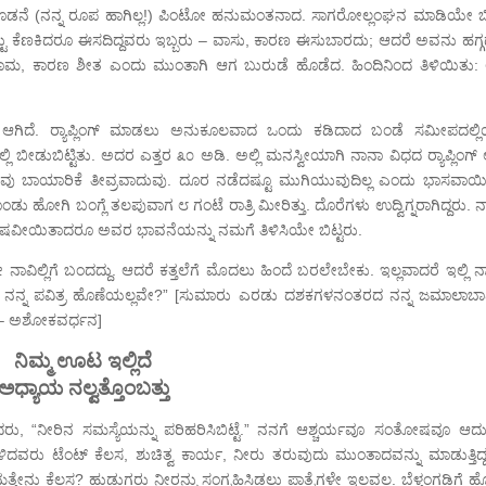
ೊಡನೆ (ನನ್ನ ರೂಪ ಹಾಗಿಲ್ಲ!) ಪಿಂಟೋ ಹನುಮಂತನಾದ. ಸಾಗರೋಲ್ಲಂಘನ ಮಾಡಿಯೇ ಬಿಟ
 ಕೆಣಕಿದರೂ ಈಸದಿದ್ದವರು ಇಬ್ಬರು – ವಾಸು, ಕಾರಣ ಈಸುಬಾರದು; ಆದರೆ ಅವನು ಹಗ್ಗದಲ
 ಜಯರಾಮ, ಕಾರಣ ಶೀತ ಎಂದು ಮುಂತಾಗಿ ಆಗ ಬುರುಡೆ ಹೊಡೆದ. ಹಿಂದಿನಿಂದ ತಿಳಿಯಿತು:
ೂ ಆಗಿದೆ. ರ‍್ಯಾಪ್ಲಿಂಗ್ ಮಾಡಲು ಅನುಕೂಲವಾದ ಒಂದು ಕಡಿದಾದ ಬಂಡೆ ಸಮೀಪದಲ್ಲ
ಡುಬಿಟ್ಟಿತು. ಅದರ ಎತ್ತರ ೩೦ ಅಡಿ. ಅಲ್ಲಿ ಮನಸ್ವೀಯಾಗಿ ನಾನಾ ವಿಧದ ರ‍್ಯಾಪ್ಲಿಂಗ್
ಸಿವು ಬಾಯಾರಿಕೆ ತೀವ್ರವಾದುವು. ದೂರ ನಡೆದಷ್ಟೂ ಮುಗಿಯುವುದಿಲ್ಲ ಎಂದು ಭಾಸವಾಯಿ
 ಹೋಗಿ ಬಂಗ್ಲೆ ತಲಪುವಾಗ ೮ ಗಂಟೆ ರಾತ್ರಿ ಮೀರಿತ್ತು. ದೊರೆಗಳು ಉದ್ವಿಗ್ನರಾಗಿದ್ದರು. 
ತೋಷವೀಯಿತಾದರೂ ಅವರ ಭಾವನೆಯನ್ನು ನಮಗೆ ತಿಳಿಸಿಯೇ ಬಿಟ್ಟರು.
ಿಲ್ಲಿಗೆ ಬಂದದ್ದು. ಆದರೆ ಕತ್ತಲೆಗೆ ಮೊದಲು ಹಿಂದೆ ಬರಲೇಬೇಕು. ಇಲ್ಲವಾದರೆ ಇಲ್ಲಿ ನ
 ನನ್ನ ಪವಿತ್ರ ಹೊಣೆಯಲ್ಲವೇ?” [ಸುಮಾರು ಎರಡು ದಶಕಗಳನಂತರದ ನನ್ನ ಜಮಾಲಾಬಾ
– ಅಶೋಕವರ್ಧನ]
ನಿಮ್ಮ ಊಟ ಇಲ್ಲಿದೆ
ಅಧ್ಯಾಯ ನಲ್ವತ್ತೊಂಬತ್ತು
ರು, “ನೀರಿನ ಸಮಸ್ಯೆಯನ್ನು ಪರಿಹರಿಸಿಬಿಟ್ಟೆ.”
ನನಗೆ ಆಶ್ಚರ್ಯವೂ ಸಂತೋಷವೂ ಆದು
ರು ಟೆಂಟ್ ಕೆಲಸ, ಶುಚಿತ್ವ ಕಾರ್ಯ, ನೀರು ತರುವುದು ಮುಂತಾದವನ್ನು ಮಾಡುತ್ತಿದ್ದ
ು ಕೆಲಸ? ಹುಡುಗರು ನೀರನ್ನು ಸಂಗ್ರಹಿಸಿಡಲು ಪಾತ್ರೆಗಳೇ ಇಲ್ಲವಲ್ಲ. ಬೆಳ್ತಂಗಡಿಗೆ ಹ