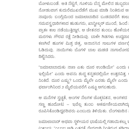
ಬೋಳುಬಂಡೆ. ಅತಿ ನೆಟ್ಟಗೆ, ಗೂಳಿಯ ಬೆನ್ನ ಮೇಲಿನ ಡುಬ್ಬದಂ
ನೋಡುವಾಗ ಕುದುರೆಮುಖದೆಡೆಗೆ ಮುಖ ಮಾಡಿ ನಿಂತಿರುವ ಆನೆಯ
ನಾವೂರು ಬಂಗ್ಲೆಯಿಂದ ಜಮಾಲಾಬಾದಿನ ಬುಡದವರೆಗೆ ಕಾಲ
ಸಮವಸ್ತ್ರಧಾರಿಗಳಾದ ಹುಡುಗರು, ಖಾನ್ವೀಲ್ಕರ್ ಮುಂದೆ, ಹಿಂದ
ಪ್ರಾತಃ ಕಾಲ ನಡೆಯುತ್ತಿದ್ದಾಗ, ಆ ಚೇತನದ ತುಂಬು ಹೊಳೆಯಲ್ಲಿ ತೇ
ಮರಗಳು ಗೌರವ ರಕ್ಷೆ ನೀಡಿದುವು. ಬಾಳೇ ಗಿಡಗಳು ಉದ್ದವಾದ 
ಕಣಗಿಲೆ ಹೂಗಳ ಮಿಶ್ರ ಚಿತ್ರ, ಅನಾನಸಿನ ಸಾಲುಗಳ ವರ್ಣವೈವಿಧ
ಓಡಿದುವು. ನಾಯಿಗಳು ಬೊಗಳಿ ಬಾಲ ಮಡಚಿ ನಾಗಾಲೋಟಕಿತ
ದಿಟ್ಟಿಸಿದರು.
“ಜಮಾಲಾಬಾದುಕು ನಾಣ ಏತು ದೂರ ಉಂಡಿಯೇ” ಎಂದು ಮುರುಕು 
ಇಲ್ಲಿಯೇ” ಎಂದು ಅವನು ಶುದ್ಧ ಕನ್ನಡದಲ್ಲಿಯೇ ಉತ್ತರವಿತ್ತ. ಆದರೆ
ನಿಂತಿದೆ. ದೂರ ಎಷ್ಟು? ಒಂದು ಮೈಲೇ ಎರಡು ಮೈಲೇ ಎಂದು ತಿಳ
ಫರ್ಲಾಂಗಿನಿಂದ ೨ ಮೈಲಿಯವರೆಗೆ ಎಷ್ಟೂ ಆಗಬಹುದು.
ಆ ಮನೆಗಳ ಸ್ವಚ್ಛತೆ, ಅಂಗಳ ನೆಲಗಳ ಚೊಕ್ಕಟತನ, ಅಂಗಳದ ಕರ
ಸಣ್ಣ ಹೂದೋಟ – ಇವೆಲ್ಲ ತುಂಬ ಆಕರ್ಷಣೀಯವಾಗಿದ್ದು
ರೂಪಿಸಿಕೊಂಡಿದ್ದವರಿವರು ಎಂಬುದು ತಿಳಿಯಿತು. ಬೆಂಗಳೂರಿ
ಜಮಾಲಾಬಾದ್ ಅಥವಾ ಸ್ಥಳೀಯರ ಭಾಷೆಯಲ್ಲಿ ಗಡಾಯಿಕಲ್ಲು ಇತಿಹಾ
(೧೯೦೮): “೧೭೮೮ ಅಡಿ ಎತ್ತರಕ್ಕೆ ನೇರವಾಗಿ ನಿಂತಿರುವ ಕಡಿದ