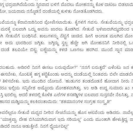
್ಗ ಭದ್ರವಾಗಿದೆಯೆಂದು ಸ್ಥಿರವಾದ ಬಳಿಗೆ ಮೊದಲು ಮೋಹನನ್ನು ಕೊಳ ದಾಟಲು ಬಿಡಲಾಯ
. ಪಿಂಟೋ, ಜಯರಾಮ ನನ್ನೊಡನೆ ದಂಡೆಯಲ್ಲಿ ಕುಳಿತು ನೋಡತೊಡಗಿದರು.
ತುವೆಯನ್ನೂ ಕೆರಾಬಿನಾರಿನಿಂದ ಪೋಣಿಸಲಾಯಿತು. ಕೈಗಳಿಗೆ ಗವಸು. ಸೇತುವೆಯನ್ನು ಭದ್ರವ
ದ ಮರಕ್ಕೆ ಬಲವಾಗಿ ಒದ್ದು ಅವನು ಜಾರಲು ತೊಡಗಿದ. ಸೇತುವೆ ಇಳಿಜಾರಾಗಿದ್ದುದರಿಂದ 
ವಾಗಿ ಸೇತುವೆಗೆ ಬಂಧಿಸಿವೆ. ಕಾಲುಗಳನ್ನು ನೆಟ್ಟಗೆ ಚಾಚಿದ. ಹೀಗೆ ಅಂಗಾತ ಮಲಗಿದ ಮ
ಅದು ಭಾರದಿಂದ ಜಗ್ಗಿತು. ಜಗ್ಗಿದ್ದು ಸ್ವಲ್ಪ ಹೆಚ್ಚೇ ಆಗಿ ಮೋಹನನಿಗೆ ನೀರಿನಲ್ಲಿ ಒ
ು ದಂಡೆ ತಲಪಿಯೇ ಬಿಟ್ಟ. ಬಟ್ಟೆಯನ್ನು ಕಳಚಿ ಒಣಗಲು ಹರಗಿದ. ಮುಂದೆ ಸ್ನಾನ ಮಾ
ಿರಬಹುದು. ಅದಿರಲಿ ನಿನಗೆ ಈಸಲು ಬರುವುದೋ?” “ನನಗೆ ಬರುತ್ತದೆ” ಏಳೆಂಟು ಜನ ಕ
 ಈಸಬೇಕು, ಸೊಂಟಕ್ಕೆ ಹಗ್ಗ ಕಟ್ಟಿಕೊಂಡು ಅದನ್ನು ದಂಡೆಯಲ್ಲಿ ನಿಂತವರು ಬಿಲೇ ಮಾಡಬೇ
ನ ಆಳ ತಿಳಿಸಬೇಕು. ಇದು ಮುಂದಿನ ಯೋಜನೆ. ‘ಹುಡುಗರ ತಂಡದೊಡನೆ ಹೋದಾಗ ನೀರು ನಿ
. ಆದರೂ ಇಲ್ಲಿಯ ಸನ್ನಿವೇಶ ಅಷ್ಟೊಂದು ಮೋಹಕವಾಗಿತ್ತು. ೪೦ ಅಡಿ ಉದ್ದ ಸುಮಾರು ೩೦ 
 ಇರಲಿಲ್ಲ. ಆದರೆ ತಳದಲ್ಲಿ ಕೊಳೆತ ಎಲೆಗಳ ಕಸಕಡ್ಡಿಗಳ ಬಲವಾದ ಸುಸ್ತರವೇ ನೆಲಸಿತ್ತು. 
 ಮಡ್ಡಿಯನ್ನು ಕಲಕಿದಂತಾಯಿದು: “ಶತಮಾನಂಗಳ ಸಂಗ್ರಹ ಸಂಸ್ಕೃತಿ!”
ು. ಅವರೆಲ್ಲರೂ ಸೇತುವೆ ಮಧ್ಯದ ನೀರಿನ ಸೇಚನೆಯನ್ನು ಹೊಸ ಆಟವೆಂದು ಆಡಿದರು. ನಾವೆಲ್
್ರಪ್ಪಾ, ದೇಹ ಬಿಸಿಯಾಗಿರುವಾಗ ಇದು ಸರಿಯಲ್ಲ” ಎಂದು ಮುಂತಾಗಿ ಹೇಳುತ್ತಿದ್ದ. ನ
ರೆ ನಾನೂ ಆಡುತ್ತೇನೆ. ನಿನಗೆ ಧೈರ್ಯವಿಲ್ಲ!”