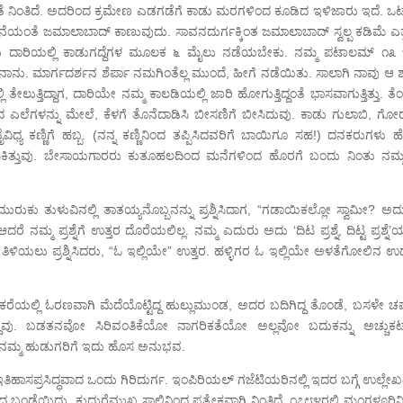
ತೆ ನಿಂತಿದೆ. ಅದರಿಂದ ಕ್ರಮೇಣ ಎಡಗಡೆಗೆ ಕಾಡು ಮರಗಳಿಂದ ಕೂಡಿದ ಇಳಿಜಾರು ಇದೆ. ಒಟ್ಟ
ಂತೆ ಜಮಾಲಾಬಾದ್ ಕಾಣುವುದು. ಸಾವನದುರ್ಗಕ್ಕಿಂತ ಜಮಾಲಾಬಾದ್ ಸ್ವಲ್ಪ ಕಡಿಮೆ ಎತ್
ು ದಾರಿಯಲ್ಲಿ ಕಾಡುಗದ್ದೆಗಳ ಮೂಲಕ ೬ ಮೈಲು ನಡೆಯಬೇಕು. ನಮ್ಮ ಪಟಾಲಮ್ ೧೩
ೆ ನಾನು. ಮಾರ್ಗದರ್ಶನ ಶೆರ್ಪಾ ನಮಗಿಂತೆಲ್ಲ ಮುಂದೆ, ಹೀಗೆ ನಡೆಯಿತು. ಸಾಲಾಗಿ ನಾವು ಆ
ಲುತ್ತಿದ್ದಾಗ, ದಾರಿಯೇ ನಮ್ಮ ಕಾಲಡಿಯಲ್ಲಿ ಜಾರಿ ಹೋಗುತ್ತಿದ್ದಂತೆ ಭಾಸವಾಗುತ್ತಿತ್ತು. ತೆ
ಎಲೆಗಳನ್ನು ಮೇಲೆ, ಕೆಳಗೆ ತೊನೆದಾಡಿಸಿ ಬೀಸಣಿಗೆ ಬೀಸಿದುವು. ಕಾಡು ಗುಲಾಬಿ, ಗೋರ
್ಯ ಕಣ್ಣಿಗೆ ಹಬ್ಬ. (ನನ್ನ ಕಣ್ಣಿನಿಂದ ತಪ್ಪಿಸಿದವರಿಗೆ ಬಾಯಿಗೂ ಸಹ!) ದನಕರುಗಳು ಹೆ
್ತುವು. ಬೇಸಾಯಗಾರರು ಕುತೂಹಲದಿಂದ ಮನೆಗಳಿಂದ ಹೊರಗೆ ಬಂದು ನಿಂತು ನಮ್ಮನ
ತುಳುವಿನಲ್ಲಿ ತಾತಯ್ಯನೊಬ್ಬನನ್ನು ಪ್ರಶ್ನಿಸಿದಾಗ, “ಗಡಾಯಿಕಲ್ಲೋ ಸ್ವಾಮೀ? ಅದ
 ನಮ್ಮ ಪ್ರಶ್ನೆಗೆ ಉತ್ತರ ದೊರೆಯಲಿಲ್ಲ. ನಮ್ಮ ಎದುರು ಅದು ‘ದಿಟ ಪ್ರಶ್ನೆ, ದಿಟ್ಟ ಪ್ರಶ್ನೆ’
ಿಯಲು ಪ್ರಶ್ನಿಸಿದರು, “ಓ ಇಲ್ಲಿಯೇ” ಉತ್ತರ. ಹಳ್ಳಿಗರ ಓ ಇಲ್ಲಿಯೇ ಅಳತೆಗೋಲಿನ ಉದ್
ೆಯಲ್ಲಿ ಓರಣವಾಗಿ ಮೆದೆಯೊಟ್ಟಿದ್ದ ಹುಲ್ಲುಮುಂಡ, ಅದರ ಬದಿಗಿದ್ದ ತೊಂಡೆ, ಬಸಳೇ ಚಪ್
ವು. ಬಡತನವೋ ಸಿರಿವಂತಿಕೆಯೋ ನಾಗರಿಕತೆಯೋ ಅಲ್ಲವೋ ಬದುಕನ್ನು ಅಚ್ಚುಕಟ್ಟ
ನ ನಮ್ಮ ಹುಡುಗರಿಗೆ ಇದು ಹೊಸ ಅನುಭವ.
ಸಪ್ರಸಿದ್ಧವಾದ ಒಂದು ಗಿರಿದುರ್ಗ. ಇಂಪಿರಿಯಲ್ ಗಜೆಟಿಯರಿನಲ್ಲಿ ಇದರ ಬಗ್ಗೆ ಉಲ್ಲೇಖವ
ಾದ ಬಂಡೆಯಿದು. ಕುದುರೆಮುಖ ಸಾಲಿನಿಂದ ಪ್ರತ್ಯೇಕವಾಗಿ ನಿಂತಿದೆ. ೧೭೮೪ರಲ್ಲಿ ಮಂಗಳೂರಿ