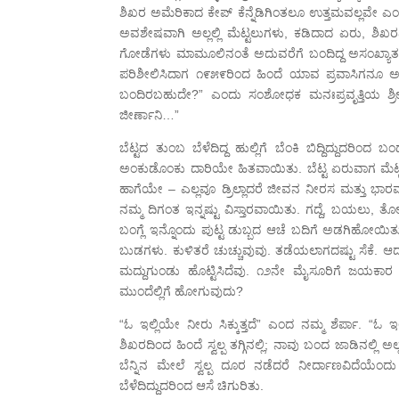
ಶಿಖರ ಅಮೆರಿಕಾದ ಕೇಪ್ ಕೆನ್ನೆಡಿಗಿಂತಲೂ ಉತ್ತಮವಲ್ಲವೇ ಎಂಬ 
ಅವಶೇಷವಾಗಿ ಅಲ್ಲಲ್ಲಿ ಮೆಟ್ಟಲುಗಳು, ಕಡಿದಾದ ಏರು, ಶಿಖರ
ಗೋಡೆಗಳು ಮಾಮೂಲಿನಂತೆ ಅದುವರೆಗೆ ಬಂದಿದ್ದ ಅಸಂಖ್ಯಾತ ಪ್ರ
ಪರಿಶೀಲಿಸಿದಾಗ ೧೯೫೯ರಿಂದ ಹಿಂದೆ ಯಾವ ಪ್ರವಾಸಿಗನೂ ಅಲ್ಲ
ಬಂದಿರಬಹುದೇ?” ಎಂದು ಸಂಶೋಧಕ ಮನಃಪ್ರವೃತ್ತಿಯ ಶ್ರೀಧ
ಜೀರ್ಣಾನಿ…”
ಬೆಟ್ಟದ ತುಂಬ ಬೆಳೆದಿದ್ದ ಹುಲ್ಲಿಗೆ ಬೆಂಕಿ ಬಿದ್ದಿದ್ದುದರಿಂ
ಅಂಕುಡೊಂಕು ದಾರಿಯೇ ಹಿತವಾಯಿತು. ಬೆಟ್ಟ ಏರುವಾಗ ಮೆಟ
ಹಾಗೆಯೇ – ಎಲ್ಲವೂ ಡ್ರಿಲ್ಲಾದರೆ ಜೀವನ ನೀರಸ ಮತ್ತು 
ನಮ್ಮ ದಿಗಂತ ಇನ್ನಷ್ಟು ವಿಸ್ತಾರವಾಯಿತು. ಗದ್ದೆ, ಬಯಲು, ತ
ಬಂಗ್ಲೆ ಇನ್ನೊಂದು ಪುಟ್ಟ ಡುಬ್ಬದ ಆಚೆ ಬದಿಗೆ ಅಡಗಿಹೋಯಿತು
ಬುಡಗಳು. ಕುಳಿತರೆ ಚುಚ್ಚುವುವು. ತಡೆಯಲಾಗದಷ್ಟು ಸೆಕೆ. ಆದ
ಮದ್ದುಗುಂಡು ಹೊಟ್ಟಿಸಿದೆವು. ೧೨ನೇ ಮೈಸೂರಿಗೆ ಜಯಕಾರ
ಮುಂದೆಲ್ಲಿಗೆ ಹೋಗುವುದು?
“ಓ ಇಲ್ಲಿಯೇ ನೀರು ಸಿಕ್ಕುತ್ತದೆ” ಎಂದ ನಮ್ಮ ಶೆರ್ಪಾ. 
ಶಿಖರದಿಂದ ಹಿಂದೆ ಸ್ವಲ್ಪ ತಗ್ಗಿನಲ್ಲಿ; ನಾವು ಬಂದ ಜಾಡಿನಲ್ಲಿ
ಬೆನ್ನಿನ ಮೇಲೆ ಸ್ವಲ್ಪ ದೂರ ನಡೆದರೆ ನೀರ್ದಾಣವಿದೆಯೆಂ
ಬೆಳೆದಿದ್ದುದರಿಂದ ಆಸೆ ಚಿಗುರಿತು.