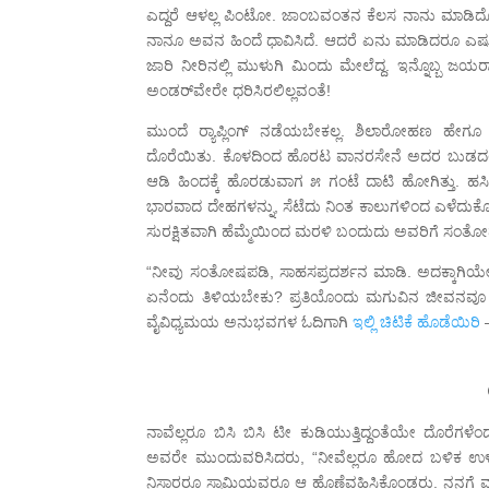
ಎದ್ದರೆ ಆಳಲ್ಲ ಪಿಂಟೋ. ಜಾಂಬವಂತನ ಕೆಲಸ ನಾನು ಮಾಡಿದ
ನಾನೂ ಅವನ ಹಿಂದೆ ಧಾವಿಸಿದೆ. ಆದರೆ ಏನು ಮಾಡಿದರೂ ಎಷ್ಟು
ಜಾರಿ ನೀರಿನಲ್ಲಿ ಮುಳುಗಿ ಮಿಂದು ಮೇಲೆದ್ದ. ಇನ್ನೊಬ್ಬ
ಅಂಡರ್‌ವೇರೇ ಧರಿಸಿರಲಿಲ್ಲವಂತೆ!
ಮುಂದೆ ರ‍್ಯಾಪ್ಲಿಂಗ್ ನಡೆಯಬೇಕಲ್ಲ. ಶಿಲಾರೋಹಣ ಹೇಗ
ದೊರೆಯಿತು. ಕೊಳದಿಂದ ಹೊರಟ ವಾನರಸೇನೆ ಅದರ ಬುಡದಲ್ಲಿ ಬೀ
ಆಡಿ ಹಿಂದಕ್ಕೆ ಹೊರಡುವಾಗ ೫ ಗಂಟೆ ದಾಟಿ ಹೋಗಿತ್ತು. ಹ
ಭಾರವಾದ ದೇಹಗಳನ್ನು, ಸೆಟೆದು ನಿಂತ ಕಾಲುಗಳಿಂದ ಎಳೆದುಕೊಂಡು
ಸುರಕ್ಷಿತವಾಗಿ ಹೆಮ್ಮೆಯಿಂದ ಮರಳಿ ಬಂದುದು ಅವರಿಗೆ ಸಂ
“ನೀವು ಸಂತೋಷಪಡಿ, ಸಾಹಸಪ್ರದರ್ಶನ ಮಾಡಿ. ಅದಕ್ಕಾಗಿಯೇ ನಾವ
ಏನೆಂದು ತಿಳಿಯಬೇಕು? ಪ್ರತಿಯೊಂದು ಮಗುವಿನ ಜೀವನವೂ
ವೈವಿಧ್ಯಮಯ ಅನುಭವಗಳ ಓದಿಗಾಗಿ
ಇಲ್ಲಿ ಚಿಟಿಕೆ ಹೊಡೆಯಿರಿ
ನಾವೆಲ್ಲರೂ ಬಿಸಿ ಬಿಸಿ ಟೀ ಕುಡಿಯುತ್ತಿದ್ದಂತೆಯೇ ದೊರೆಗಳೆಂದ
ಅವರೇ ಮುಂದುವರಿಸಿದರು, “ನೀವೆಲ್ಲರೂ ಹೋದ ಬಳಿಕ ಉಳಿದವ
ನಿಸಾರರೂ ಸ್ವಾಮಿಯವರೂ ಆ ಹೊಣೆವಹಿಸಿಕೊಂಡರು. ನನಗೆ ಮತ್ತೇನ