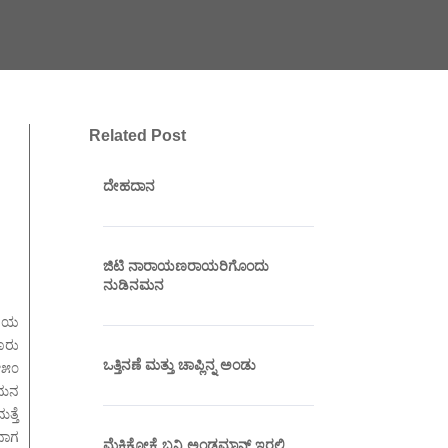
Related Post
ದೇಹದಾನ
ಜಿಟಿ ನಾರಾಯಣರಾಯರಿಗೊಂದು
ನುಡಿನಮನ
ಲಿಯ
ೂರು
ಒತ್ತಿನಣೆ ಮತ್ತು ಚಾಪ್ಲಿನ್ನ ಅಂಡು
೪೫೦
ಗಮನ
್ತೆ
ಭಾಗ
ಮೆಕ್ಸಿಕೋಕ್ಕೆ ಬನ್ನಿ ಅಂಡಮಾನ್ ಇರಲಿ