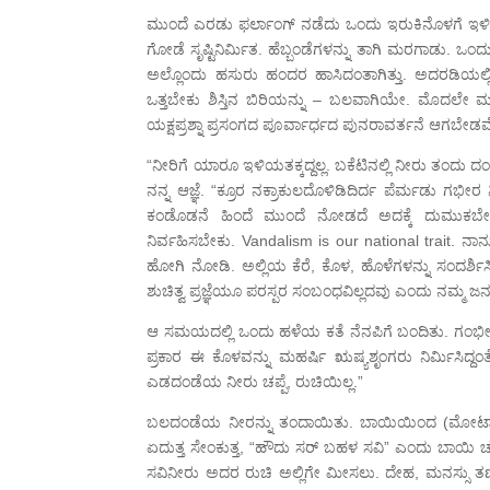
ಮುಂದೆ ಎರಡು ಫರ್ಲಾಂಗ್ ನಡೆದು ಒಂದು ಇರುಕಿನೊಳಗೆ ಇಳಿದೆ
ಗೋಡೆ ಸೃಷ್ಟಿನಿರ್ಮಿತ. ಹೆಬ್ಬಂಡೆಗಳನ್ನು ತಾಗಿ ಮರಗಾಡ
ಅಲ್ಲೊಂದು ಹಸುರು ಹಂದರ ಹಾಸಿದಂತಾಗಿತ್ತು. ಅದರಡಿಯಲ್ಲಿ
ಒತ್ತಬೇಕು ಶಿಸ್ತಿನ ಬಿರಿಯನ್ನು – ಬಲವಾಗಿಯೇ. ಮೊದ
ಯಕ್ಷಪ್ರಶ್ನಾ ಪ್ರಸಂಗದ ಪೂರ್ವಾರ್ಧದ ಪುನರಾವರ್ತನೆ ಆಗಬೇಡವ
“ನೀರಿಗೆ ಯಾರೂ ಇಳಿಯತಕ್ಕದ್ದಲ್ಲ. ಬಕೆಟಿನಲ್ಲಿ ನೀರು ತಂದ
ನನ್ನ ಆಜ್ಞೆ. “ಕ್ರೂರ ನಕ್ರಾಕುಲದೊಳಿಡಿದಿರ್ದ ಪೆರ್ಮಡು ಗಭೀರ
ಕಂಡೊಡನೆ ಹಿಂದೆ ಮುಂದೆ ನೋಡದೆ ಅದಕ್ಕೆ ದುಮುಕಬೇಕು. 
ನಿರ್ವಹಿಸಬೇಕು. Vandalism is our national trait. ನಾನು
ಹೋಗಿ ನೋಡಿ. ಅಲ್ಲಿಯ ಕೆರೆ, ಕೊಳ, ಹೊಳೆಗಳನ್ನು ಸಂದರ್ಶಿಸಿ
ಶುಚಿತ್ವ ಪ್ರಜ್ಞೆಯೂ ಪರಸ್ಪರ ಸಂಬಂಧವಿಲ್ಲದವು ಎಂದು ನಮ್ಮ ಜ
ಆ ಸಮಯದಲ್ಲಿ ಒಂದು ಹಳೆಯ ಕತೆ ನೆನಪಿಗೆ ಬಂದಿತು. ಗಂಭೀರವಾ
ಪ್ರಕಾರ ಈ ಕೊಳವನ್ನು ಮಹರ್ಷಿ ಋಷ್ಯಶೃಂಗರು ನಿರ್ಮಿಸಿದ್ದ
ಎಡದಂಡೆಯ ನೀರು ಚಪ್ಪೆ, ರುಚಿಯಿಲ್ಲ.”
ಬಲದಂಡೆಯ ನೀರನ್ನು ತಂದಾಯಿತು. ಬಾಯಿಯಿಂದ (ಮೋಟಾರ್ 
ಏದುತ್ತ ಸೇಂಕುತ್ತ, “ಹೌದು ಸರ್ ಬಹಳ ಸವಿ” ಎಂದು ಬಾಯಿ ಚಪ
ಸವಿನೀರು ಅದರ ರುಚಿ ಅಲ್ಲಿಗೇ ಮೀಸಲು. ದೇಹ, ಮನಸ್ಸು ತಣ