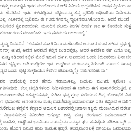
ಮತೆಗಳನ್ನು ಅನುಲಕ್ಷಿಸಿ ಇದರ ಮೇಲೊಂದು ಕೋಟೆ ನಿರ್ಮಿಸಿ ಭದ್ರಪಡಿಸಿದ. ಅವನ ಪ್ರೀತಿಯ 
ಸರಿಸಿದ. ಇದರ ತಳದಲ್ಲಿರುವ ಪಟ್ಟಣವನ್ನು ತನ್ನ ಪ್ರತಿನಿಧಿ ಅಧಿಕಾರಿಯ ನಿವೇಶನವ
೭೯೯ರಲ್ಲಿ ಬ್ರಿಟಿಷರು ಈ ಗಿರಿದುರ್ಗವನ್ನು ಸ್ವಾಧೀನಪಡಿಸಿಕೊಂಡರು. ಆದರೆ ಮುಂದೆ ಸ್ವ
ಗುಂಪಿನವರ ಕೈವಶವಾಯಿತು. ಮುಂದಿನ ಮೂರು ತಿಂಗಳ ದೀರ್ಘ ಕಾಲ ಈ ಕೋಟೆಯ ಸುತ್
ರು ಶರಣಾಗತರಾಗ ಬೇಕಾಯಿತು. ಇದು ನಡೆದುದು ೧೮೮೦ರಲ್ಲಿ.”
ಯಲ್) ಇನ್ನಷ್ಟು ವಿವರವಿದೆ: “ಕದಂಬರ ಸಂತತಿ ನಿರ್ನಾಮಹೊಂದಿದ ಅನಂತರ ಬಂದ ತೌಳವ ಪ್ರಭುತ್ವದ
(ಗವರ್ನರ್) ಆಗಿದ್ದ. ಅವನ ಅರಮನೆ ಕಲ್ಲಿನ ಬುಡದಲ್ಲಿತ್ತು. ಅದರ ಅವಶೇಷ ಈಗ ಏನೂ ಇಲ್ಲ
್ನತ ಮತ್ತು ಕಡಿದಾದ ಕಲ್ಲಿನ ಮೇಲೆ ಇರುವ ದುರ್ಗ. ಅಪಾಯದ ಒಂದು ಕಿರುದಾರಿಯ ವಿನಾ ಬೇರೆ
ರ ದೃಷ್ಟಿಯ ಅಡಿಯಲ್ಲಿಯೇ ಇದೆ. ಆದ್ದರಿಂದ ದುರ್ಗವನ್ನು ಕಿರುದಾರಿ ಮೂಲಕ ಏರುವ
ಯದ ಒಂದು ಪುಟ್ಟ ತುಕ್ಕಡಿಯೂ ಕೆಳಗಿನ ಪಟಾಲಮ್ಮನ್ನೇ ನಡುಗಿಸಬಹುದು.”
ಲಿಯವರ ಭಾಷೆಯಲ್ಲಿ ಇದರ ಹೆಸರು ಗಡಾಯಿಕಲ್ಲು. ಬಯಲು ಮುಗಿದು ಕ್ರಮೇಣ 
ಗತಿಸುವುದು. ಕಲ್ಲು ಚಪ್ಪಡಿಗಳಿಂದ ನಿರ್ಮಿತವಾದ ಈ ಬಾಗಿಲು ಈಗ ಹಾಳುಗರೆಯುತ್ತಿದೆ. ನ
ಜಮಾಲಾಬಾದಿನ ಗತವೈಭವವನ್ನು ಕುರಿತು ಭವ್ಯ ಗ್ರಂಥ ಬರೆಯುವ ದಿವ್ಯ ಯೋಜನೆಗೆ ವ
ವಿಜ್ಞಾನ ಭಯಂಕರ ಅನಂತರಾಜು ಮತ್ತು ರಾಮಶಿವಣ್ಣ ಜಮಾಲಾಬಾದ್ ಇಡೀ ಕಬ್ಬಿಣದ ಅದುರಿನ
ದುರೆಮುಖ ತಪ್ಪಲಿನ ಕಬ್ಬಿಣದ ಅದುರಿನ ವಿಚಾರದಲ್ಲಿ ಜಪಾನೀ ತಜ್ಞರು ಮಂಡಿಸಿರುವ ವರದಿಗ
 ವಿಜ್ಞಾನಸಮುದ್ರ ತಿಮಿಂಗಿಲ ಜಗನ್ನಾಥ ಶಾಸ್ತ್ರಿ ಮತ್ತು ರಂಗನಾಥ ಜಮಾಲಾಬಾದ್ ಅಗ
ಕೆ ಚಾಚಿತು, ಆದ್ದರಿಂದ ಭೂಮಿಯ ವಯಸ್ಸೇನು ಎನ್ನುವ ಘನ ಸಮಸ್ಯೆಯ ಪರಿಹಾರಕ್ಕಾಗಿ ನ
ಾಕಿಕೊಂಡು ಹೊರಗೆ ಬರುವ ಹಾದಿ ಹುಡುಕುತ್ತಿದ್ದಾರೆ. ಚಂದ್ರಮಂಡಲಕ್ಕೆ ಜಿಗಿಯಲು ಜಮಾಲಾಬ