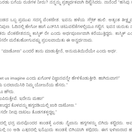
ಡು ಬಗೆಯ ರುಚಿಗಳ ನೀರು? ನನ್ನನ್ನು ಪ್ರಶ್ನಾರ್ಥಕವಾಗಿ ದಿಟ್ಟಿಸಿದರು. ನಾನೆಂದೆ “ಹಸಿವು 
ತಂಡದ ಒಬ್ಬ ಪ್ರಮುಖ ಸದಸ್ಯ ವೆಂಕಟೇಶ. ಇವನು ಹಳೆಯ ಸ್ಕೌಟ್ ಹುಲಿ. ಅತ್ಯಂತ ತೀಕ್ಷ್ಣಮ
ಪುಣ. ಓದಿನಲ್ಲಿ ಹೇಗೋ ಹಾಗೆ ಎನ್‌ಸಿಸಿ ಚಟುವಟಿಕೆಗಳಲ್ಲಿಯೂ ಗಟ್ಟಿಗ. ಇವನ ಚುರುಕು ನ
ರು ವೆಂಕಟೇಶನನ್ನು ಕಾಸ್ಮಿಕ್ ರೇ ಎಂದು ಅರ್ಥಪೂರ್ಣವಾಗಿ ಕರೆಯುತ್ತಿದ್ದರು. ಕಾಸ್ಮಿಕ್ 
ೆಸರೇ ಮರೆತುಹೋಗುವಷ್ಟು ಪ್ರಬಲವಾಯಿತು ಈ ಅನ್ವರ್ಥನಾಮ.
್. “ಮಾಡೋಣ” ಎಂದರೆ ತಾನು ಮಾಡುತ್ತೇನೆ, ಅನುಮತಿಯಿದೆಯೇ ಎಂದು ಅರ್ಥ.
et us imagine ಎಂದು ಖಗೋಳ ವಿಜ್ಞಾನವನ್ನೇ ಹೇಳಿಕೊಡುತ್ತೀರಿ. ಹಾಗಿರುವಾಗ!”
 ಎಂದು ಬದಲಾಯಿಸಿರಿ ನಿಮ್ಮ ಯೋಜನೆಯ ಹೆಸರು.”
ನೂ ಹೌದು.
ಿರುತ್ತೇವೆ. ಇದೇನು ಮಹಾ!”
ಿ ಉದ್ದದ ಕೊಳವನ್ನು ಹಗ್ಗದಡಿಯಲ್ಲಿ ಜಾರಿ ದಾಟೋಣ.”
ೇ ನೀವು ದಾಟಲು ತೊಡಗತಕ್ಕದ್ದಲ್ಲ.”
ಲ್ಲಿ ಭದ್ರ ಮರವೊಂದರ ಕಾಂಡಕ್ಕೆ ಎರಡು ನೈಲಾನು ಹಗ್ಗಗಳನ್ನು ಬಿಗಿದು ಕಟ್ಟಿದರು. ಅವನ
ಲಿ ೧೦ ಅಡಿ ಎತ್ತರದಲ್ಲಿ ಇನ್ನೊಂದು ಕಾಂಡಕ್ಕೆ ಬಿಗಿಯಾಗಿ ಕಟ್ಟಿದರು. ಈಗ ಇಳಿಜಾರಾದ ಹ