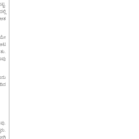
್ಟ.
್ಲಿ
 ಆತ
ಿಯೇ
 ಆಟ
ತು.
ನಾವು
ಾನು
ದಿನ
ವು.
ರು.
ೋಗಿ