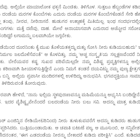
ವು. ಅಲ್ಲಿಯೇ ಮಾಯಾಲೋಕ ಫಕ್ಕನೆ ಮಿಂಚಿತು. ತಿಳಿಗೊಳ. ಸುತ್ತಲೂ ಹೆಬ್ಬಂಡೆಗಳ ಕಡಿ
ು. ಒಂದು ದಂಡೆಯ ಮರಗಳ ಕೊಂಬೆಗಳು ಎದುರು ದಂಡೆಯ ಮರಗಳ ಕೊಂಬೆಗಳೊಡನೆ ಸೇರಿ ಹೆಣ
 ತಂಪು, ನೀರವ, ನೀರಿನಾಸರೆ. ಹುಡುಗರ ಉತ್ಸಾಹಕ್ಕೆ ಮಿತಿಯಿಲ್ಲ. ಇಂಥ ಸಂದರ್ಭದಲ್ಲ
ಲೇ ಮಂಗಗಳು: ಮತ್ತೆ ದಣಿವು, ದಾಹ. ಮೇಲೆ ಅನಾಯಾಸವಾಗಿ ಎದುರಾದ ಅಚ್ಛೋದ ಸರೋ
ೆಂದಿದ್ದರೆ ಲಗಾಮನ್ನು ಬಲವಾಗಿಯೇ ಜಗ್ಗಬೇಕು.
ು ದಂಡೆಯಿಂದ ದೂರನಿಂತು ಕೈ ಮುಖ ತೊಳೆಯತಕ್ಕದ್ದು ಮತ್ತು ಸೋಸಿ ನೀರು ಕುಡಿಯಬಹುದು” 
 ನಿರ್ಮಲ ಜಲದೊಳೆಸೆವಂತೆ” ಆ ಕೊಳವಿತ್ತು. ನಮ್ಮ ‘ಅಚ್ಚ ಸಂಸ್ಕೃತಿ’ಯ ಸಲ್ಲಕ್ಷಣವೆಂದರೆ 
ಬೇರೆಯವರ ಕಷ್ಟ ಸುಖದ ಪರಿವೆಯಿಲ್ಲದೇ ನಮ್ಮ ವಿಶಿಷ್ಟ ಪ್ರವೃತ್ತಿಗಳನ್ನೂ ಅಲ್ಲ
 ಕಠಿಣವಾಗಿ ಹೀಯಾಳಿಸುತ್ತಿದ್ದೇನೆ ಎಂದು ನಿಮಗೆ ಕಂಡರೆ ದಯವಿಟ್ಟು ನಮ್ಮ ಪುಣ್ಯ ಕ್ಷೇತ್ರಗ
 ಬನ್ನಿ. ಅಲ್ಲಿಯ ಪ್ರವಾಸೀ ಮಂದಿರಗಳಲ್ಲಿ ಉಳಿದಿದ್ದು ಅನುಭವಿಸಿ. ಭಗವದ್ಭಕ್ತಿಯೂ ಸಾಮ
ನ ತಿಳಿದಿರುವಂತೆ ತೋರುವುದು.
ಗಿ ಹೇಳಿದೆ, “ನಾನು ಇಲ್ಲಿಯ ಸ್ಥಳಪುರಾಣವನ್ನೂ ಮಹಿಮೆಯನ್ನೂ ಅಭ್ಯಸಿಸಿ ಬಂದಿದ್ದೇನೆ
ಂತೆ. ಇದರ ವೈಶಿಷ್ಟ್ಯವೇನೆಂದರೆ ಬಲದಂಡೆಯ ನೀರು ಬಲು ಸವಿ. ಅದನ್ನು ಮಾತ್ರ ಕುಡಿಯಿ
ಎಂಜಿನ್ನಿನ ರೇಡಿಯೇಟರಿನಿಂದ) ನೀರು ತುಳುಕುವವರೆಗೆ ಅದನ್ನು ಕುಡಿದರು ಹುಡುಗ
್ಪರಿಸಿದರು. ಬುತ್ತಿಯುಂಡಾಯಿತು. ಆ ಚಪಾತಿ ಬಟಾಟೆ ಪಲ್ಯ, ಆ ಮೂಸುಂಬಿ, ಆ ಸನ್ನಿವೇಶ
ಿದನಂತರ, “ಈಗ ಎಡದಂಡೆಯ ನೀರನ್ನು ಬೇಕಾದರೆ ಕುಡಿದು ಪರೀಕ್ಷಿಸಿ” ಎಂದೆ. ಕುಡಿದವ