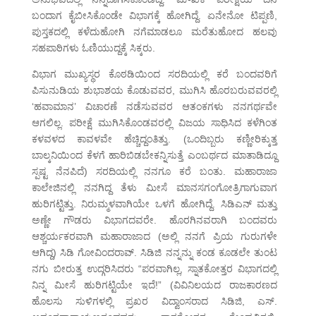
ಬಂದಾಗ ಕೈಬೀಸಿಕೊಂಡೇ ವಿಭಾಗಕ್ಕೆ ಹೋಗಿದ್ದೆ. ಏನೇನೋ ಟಿಪ್ಪಣಿ,
ಪುಸ್ತಕದಲ್ಲಿ ಕಳೆದುಹೋಗಿ ನಗೆಮಾಡಲೂ ಮರೆತುಹೋದ ಹಲವು
ಸಹಪಾಠಿಗಳು ಓಣಿಯುದ್ದಕ್ಕೆ ಸಿಕ್ಕರು.
ವಿಭಾಗ ಮುಖ್ಯಸ್ಥರ ಕೊಠಡಿಯಿಂದ ಸರದಿಯಲ್ಲಿ ಕರೆ ಬಂದವರಿಗೆ
ಪಿಸುನುಡಿಯ ಶುಭಾಶಯ ಕೊಡುವವರ, ಮುಗಿಸಿ ಹೊರಬರುವವರಲ್ಲಿ
‘ಹವಾಮಾನ’ ವಿಚಾರಣೆ ನಡೆಸುವವರ ಆತಂಕಗಳು ನನಗರ್ಥವೇ
ಆಗಲಿಲ್ಲ. ಪರೀಕ್ಷೆ ಮುಗಿಸಿಕೊಂಡವರಲ್ಲಿ ವಿಜಯ ಸಾಧಿಸಿದ ಕಳೆಗಿಂತ
ಕಳವಳದ ಕಾವಳವೇ ಹೆಚ್ಚಿದ್ದಂತಿತ್ತು. (ಒಂದಿಬ್ಬರು ಕಣ್ಣೀರಿಕ್ಕುತ್ತ
ಬಾಲ್ಕನಿಯಿಂದ ಕೆಳಗೆ ಹಾರಿಬಿಡಬೇಕನ್ನಿಸುತ್ತೆ ಎಂಬರ್ಥದ ಮಾತಾಡಿದ್ದೂ
ಸ್ಪಷ್ಟ ನೆನಪಿದೆ) ಸರದಿಯಲ್ಲಿ ನನಗೂ ಕರೆ ಬಂತು. ಮಹಾರಾಜಾ
ಕಾಲೇಜಿನಲ್ಲಿ ನನಗಿದ್ದ ತೆಳು ಮೀಸೆ ಮಾನಸಗಂಗೋತ್ರಿಗಾಗುವಾಗ
ಹುರಿಗಟ್ಟಿತ್ತು. ನಿರುಮ್ಮಳವಾಗಿಯೇ ಒಳಗೆ ಹೋಗಿದ್ದೆ. ಸಿಡಿಎನ್ ಮತ್ತು
ಅಣ್ಣೇ ಗೌಡರು ವಿಭಾಗದವರೇ. ಹೊರಗಿನವರಾಗಿ ಬಂದವರು
ಆಶ್ಚರ್ಯಕರವಾಗಿ ಮಹಾರಾಜಾದ (ಅಲ್ಲಿ ನನಗೆ ಪ್ರಿಯ ಗುರುಗಳೇ
ಆಗಿದ್ದ) ಸಿಡಿ ಗೋವಿಂದರಾವ್. ಸಿಡಿಜಿ ನನ್ನನ್ನು ಕಂಡ ಕೂಡಲೇ ತುಂಟ
ನಗು ಬೀರುತ್ತ ಉದ್ಗರಿಸಿದರು “ಪರವಾಗಿಲ್ಲ, ಸ್ನಾತಕೋತ್ತರ ವಿಭಾಗದಲ್ಲಿ
ನಿನ್ನ ಮೀಸೆ ಹುರಿಗಟ್ಟಿಯೇ ಇದೆ!” (ವಿವಿನಿಲಯದ ರಾಜಕಾರಣದ
ಹೊಲಸು ಸುಳಿಗಳಲ್ಲಿ ಪ್ರಖರ ವಿದ್ವಾಂಸರಾದ ಸಿಡಿಜಿ, ಎಸ್.