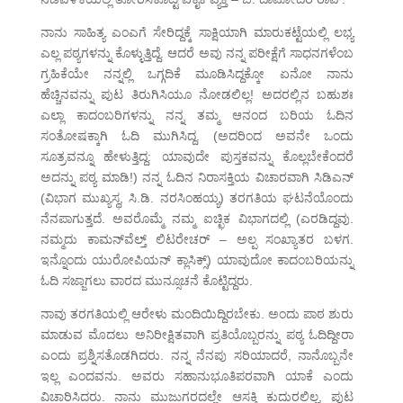
ನಾನು ಸಾಹಿತ್ಯ ಎಂಎಗೆ ಸೇರಿದ್ದಕ್ಕೆ ಸಾಕ್ಷಿಯಾಗಿ ಮಾರುಕಟ್ಟೆಯಲ್ಲಿ ಲಭ್ಯ
ಎಲ್ಲ ಪಠ್ಯಗಳನ್ನು ಕೊಳ್ಳುತ್ತಿದ್ದೆ. ಆದರೆ ಅವು ನನ್ನ ಪರೀಕ್ಷೆಗೆ ಸಾಧನಗಳೆಂಬ
ಗ್ರಹಿಕೆಯೇ ನನ್ನಲ್ಲಿ ಒಗ್ಗದಿಕೆ ಮೂಡಿಸಿದ್ದಕ್ಕೋ ಏನೋ ನಾನು
ಹೆಚ್ಚಿನವನ್ನು ಪುಟ ತಿರುಗಿಸಿಯೂ ನೋಡಲಿಲ್ಲ! ಅದರಲ್ಲಿನ ಬಹುಶಃ
ಎಲ್ಲಾ ಕಾದಂಬರಿಗಳನ್ನು ನನ್ನ ತಮ್ಮ ಆನಂದ ಬರಿಯ ಓದಿನ
ಸಂತೋಷಕ್ಕಾಗಿ ಓದಿ ಮುಗಿಸಿದ್ದ. (ಅದರಿಂದ ಅವನೇ ಒಂದು
ಸೂತ್ರವನ್ನೂ ಹೇಳುತ್ತಿದ್ದ: ಯಾವುದೇ ಪುಸ್ತಕವನ್ನು ಕೊಲ್ಲಬೇಕೆಂದರೆ
ಅದನ್ನು ಪಠ್ಯ ಮಾಡಿ!) ನನ್ನ ಓದಿನ ನಿರಾಸಕ್ತಿಯ ವಿಚಾರವಾಗಿ ಸಿಡಿಎನ್
(ವಿಭಾಗ ಮುಖ್ಯಸ್ಥ, ಸಿ.ಡಿ. ನರಸಿಂಹಯ್ಯ) ತರಗತಿಯ ಘಟನೆಯೊಂದು
ನೆನಪಾಗುತ್ತದೆ. ಅವರೊಮ್ಮೆ ನಮ್ಮ ಐಚ್ಛಿಕ ವಿಭಾಗದಲ್ಲಿ (ಎರಡಿದ್ದವು.
ನಮ್ಮದು ಕಾಮನ್‌ವೆಲ್ತ್ ಲಿಟರೇಚರ್ – ಅಲ್ಪ ಸಂಖ್ಯಾತರ ಬಳಗ.
ಇನ್ನೊಂದು ಯುರೋಪಿಯನ್ ಕ್ಲಾಸಿಕ್ಸ್) ಯಾವುದೋ ಕಾದಂಬರಿಯನ್ನು
ಓದಿ ಸಜ್ಜಾಗಲು ವಾರದ ಮುನ್ಸೂಚನೆ ಕೊಟ್ಟಿದ್ದರು.
ನಾವು ತರಗತಿಯಲ್ಲಿ ಆರೇಳು ಮಂದಿಯಿದ್ದಿರಬೇಕು. ಅಂದು ಪಾಠ ಶುರು
ಮಾಡುವ ಮೊದಲು ಅನಿರೀಕ್ಷಿತವಾಗಿ ಪ್ರತಿಯೊಬ್ಬರನ್ನು ಪಠ್ಯ ಓದಿದ್ದೀರಾ
ಎಂದು ಪ್ರಶ್ನಿಸತೊಡಗಿದರು. ನನ್ನ ನೆನಪು ಸರಿಯಾದರೆ, ನಾನೊಬ್ಬನೇ
ಇಲ್ಲ ಎಂದವನು. ಅವರು ಸಹಾನುಭೂತಿಪರವಾಗಿ ಯಾಕೆ ಎಂದು
ವಿಚಾರಿಸಿದರು. ನಾನು ಮುಜುಗರದಲ್ಲೇ ಆಸಕ್ತಿ ಕುದುರಲಿಲ್ಲ, ಪುಟ