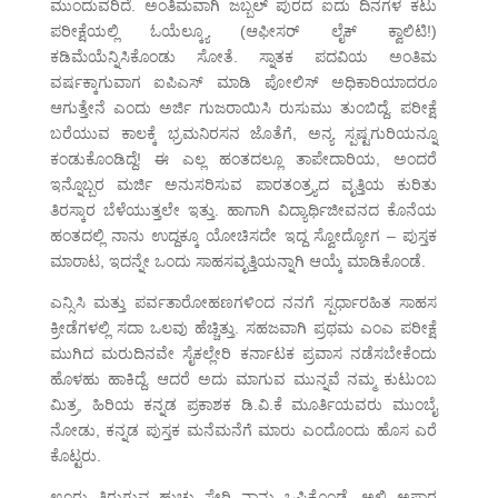
ಮುಂದುವರಿದೆ. ಅಂತಿಮವಾಗಿ ಜಬ್ಬಲ್ ಪುರದ ಐದು ದಿನಗಳ ಕಟು
ಪರೀಕ್ಷೆಯಲ್ಲಿ ಓಯೆಲ್ಕ್ಯೂ (ಆಫೀಸರ್ ಲೈಕ್ ಕ್ವಾಲಿಟಿ!)
ಕಡಿಮೆಯೆನ್ನಿಸಿಕೊಂಡು ಸೋತೆ. ಸ್ನಾತಕ ಪದವಿಯ ಅಂತಿಮ
ವರ್ಷಕ್ಕಾಗುವಾಗ ಐಪಿಎಸ್ ಮಾಡಿ ಪೋಲಿಸ್ ಅಧಿಕಾರಿಯಾದರೂ
ಆಗುತ್ತೇನೆ ಎಂದು ಅರ್ಜಿ ಗುಜರಾಯಿಸಿ ರುಸುಮು ತುಂಬಿದ್ದೆ. ಪರೀಕ್ಷೆ
ಬರೆಯುವ ಕಾಲಕ್ಕೆ ಭ್ರಮನಿರಸನ ಜೊತೆಗೆ, ಅನ್ಯ ಸ್ಪಷ್ಟಗುರಿಯನ್ನೂ
ಕಂಡುಕೊಂಡಿದ್ದೆ! ಈ ಎಲ್ಲ ಹಂತದಲ್ಲೂ ತಾಪೇದಾರಿಯ, ಅಂದರೆ
ಇನ್ನೊಬ್ಬರ ಮರ್ಜಿ ಅನುಸರಿಸುವ ಪಾರತಂತ್ರ್ಯದ ವೃತ್ತಿಯ ಕುರಿತು
ತಿರಸ್ಕಾರ ಬೆಳೆಯುತ್ತಲೇ ಇತ್ತು. ಹಾಗಾಗಿ ವಿದ್ಯಾರ್ಥಿಜೀವನದ ಕೊನೆಯ
ಹಂತದಲ್ಲಿ ನಾನು ಉದ್ದಕ್ಕೂ ಯೋಚಿಸದೇ ಇದ್ದ ಸ್ವೋದ್ಯೋಗ – ಪುಸ್ತಕ
ಮಾರಾಟ, ಇದನ್ನೇ ಒಂದು ಸಾಹಸವೃತ್ತಿಯನ್ನಾಗಿ ಆಯ್ಕೆ ಮಾಡಿಕೊಂಡೆ.
ಎನ್ಸಿಸಿ ಮತ್ತು ಪರ್ವತಾರೋಹಣಗಳಿಂದ ನನಗೆ ಸ್ಪರ್ಧಾರಹಿತ ಸಾಹಸ
ಕ್ರೀಡೆಗಳಲ್ಲಿ ಸದಾ ಒಲವು ಹೆಚ್ಚಿತ್ತು. ಸಹಜವಾಗಿ ಪ್ರಥಮ ಎಂಎ ಪರೀಕ್ಷೆ
ಮುಗಿದ ಮರುದಿನವೇ ಸೈಕಲ್ಲೇರಿ ಕರ್ನಾಟಕ ಪ್ರವಾಸ ನಡೆಸಬೇಕೆಂದು
ಹೊಳಹು ಹಾಕಿದ್ದೆ. ಆದರೆ ಅದು ಮಾಗುವ ಮುನ್ನವೆ ನಮ್ಮ ಕುಟುಂಬ
ಮಿತ್ರ, ಹಿರಿಯ ಕನ್ನಡ ಪ್ರಕಾಶಕ ಡಿ.ವಿ.ಕೆ ಮೂರ್ತಿಯವರು ಮುಂಬೈ
ನೋಡು, ಕನ್ನಡ ಪುಸ್ತಕ ಮನೆಮನೆಗೆ ಮಾರು ಎಂದೊಂದು ಹೊಸ ಎರೆ
ಕೊಟ್ಟರು.
ಊರು ತಿರುಗುವ ಹುಚ್ಚು ಸೇರಿ ನಾನು ಒಪ್ಪಿಕೊಂಡೆ. ಅಲ್ಲಿ ಅಪಾರ