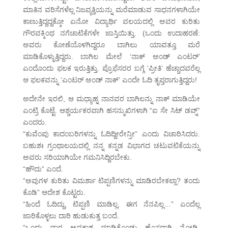
ಮಾತಿನ ವರಿಸೆಗಳೆಲ್ಲ ನಿಜವ್ಯಕ್ತಿಯನ್ನು ಮರೆಮಾಡುವ ಸಾಧನಗಳಾಗಿಯೇ
ಕಾಣುತ್ತಿದ್ದದ್ದಕ್ಕೋ ಏನೋ ವಿದ್ಯಾರ್ಥಿ ವಲಯದಲ್ಲಿ ಅವರ ಕುರಿತು
ಗೌರವಕ್ಕಿಂಥ ನಗೆಚಾಟಿಕೆಗಳೇ ಜಾಸ್ತಿಯಿತ್ತು. (ಒಂದು ಉದಾಹರಣೆ:
ಅವರು ಕೋಣೆಯೊಳಗಿದ್ದರೂ ಬಾಗಿಲು ಯಾವತ್ತೂ ಮರೆ
ಮಾಡಿಕೊಳ್ಳುತ್ತಿದ್ದರು. ಬಾಗಿಲ ಮೇಲೆ ‘ನಾಕ್ ಅಂಡ್ ಎಂಟರ್’
ಎಂದೊಂದು ಫಲಕ ಇರುತ್ತಿತ್ತು. ಪ್ರೊಫೆಸರರ ಬಗ್ಗೆ ‘ಪ್ರೀತಿ’ ಹೆಚ್ಚಾದವರೆಲ್ಲ
ಆ ಫಲಕವನ್ನು ‘ಎಂಟರ್ ಅಂಡ್ ನಾಕ್’ ಎಂದೇ ಓದಿ ತೃಪ್ತರಾಗುತ್ತಿದ್ದರು!
ಅದೇನೇ ಇರಲಿ, ಆ ಮಧ್ಯಾಹ್ನ ನಾನವರ ಬಾಗಿಲನ್ನು ನಾಕ್ ಮಾಡಿಯೇ
ಎಂಟ್ರಿ ಕೊಟ್ಟೆ. ಆಶ್ಚರ್ಯಕರವಾಗಿ ಹಸನ್ಮುಖಿಗಳಾಗಿ “ಐ ಸೇ ಸಿಟ್ ಡವ್ನ್”
ಎಂದರು.
“ಕುವೆಂಪು ಕಾದಂಬರಿಗಳನ್ನು ಓದಿದ್ದೀರೇನ್ರೀ” ಎಂದು ವಿಚಾರಿಸಿದರು.
ಬಹುಶಃ ಗ್ರಂಥಾಲಯದಲ್ಲಿ ನನ್ನ ಕನ್ನಡ ವಿಭಾಗದ ಚಟುವಟಿಕೆಯನ್ನು
ಅವರು ಸರಿಯಾಗಿಯೇ ಗಮನಿಸಿದ್ದಿರಬೇಕು.
“ಹೌದು” ಎಂದೆ.
“ಅವುಗಳ ಕುರಿತು ವಿಮರ್ಶಾ ಟಿಪ್ಪಣಿಗಳನ್ನು ಮಾಡಿರಬೇಕಲ್ಲಾ? ತಂದು
ಕೊಡಿ” ಆದೇಶ ಕೊಟ್ಟರು.
“ಹಿಂದೆ ಓದಿದ್ದು, ಟಿಪ್ಪಣಿ ಮಾಡಿಲ್ಲ, ಈಗ ನೆನಪಿಲ್ಲ…” ಎಂದೆಲ್ಲ
ಜಾರಿಕೊಳ್ಳಲು ದಾರಿ ಹುಡುಕುತ್ತ ಬಂದೆ.
“ಒಂದು ವಾರ ಅವಕಾಶ ಮಾಡಿಕೊಂಡು ಹೊಸದಾಗಿ ನೋಡಿ,