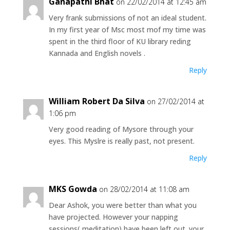
Ganapathi Bhat
on 22/02/2014 at 12:45 am
Very frank submissions of not an ideal student.
In my first year of Msc most mof my time was
spent in the third floor of KU library reding
Kannada and English novels .
Reply
William Robert Da Silva
on 27/02/2014 at
1:06 pm
Very good reading of Mysore through your
eyes. This Myslre is really past, not present.
Reply
MKS Gowda
on 28/02/2014 at 11:08 am
Dear Ashok, you were better than what you
have projected. However your napping
sessions( meditation) have been left out. your