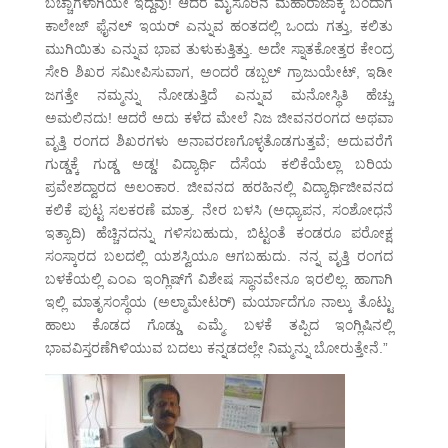
ಬಚ್ಚಾಗಳಾಗಿಯೇ ಇದ್ದೆವು! ಆದರೆ ಮೈಸೂರಿನ ಮಹಾರಾಜಾಕ್ಕೆ ಬಂದಾಗ
ಕಾಲೇಜ್ ಫೈನಲ್ ಇಯರ್ ಎನ್ನುವ ಹಂತದಲ್ಲಿ ಒಂದು ಗತ್ತು, ಕಲಿತು
ಮುಗಿಯಿತು ಎನ್ನುವ ಭಾವ ತುಳುಕುತ್ತಿತ್ತು. ಅದೇ ಸ್ನಾತಕೋತ್ತರ ಕೇಂದ್ರ
ಸೇರಿ ಶಿಖರ ಸಮೀಪಿಸುವಾಗ, ಅಂದರೆ ಡಬ್ಬಲ್ ಗ್ರಾಜುಯೇಟ್, ಇಡೀ
ಜಗತ್ತೇ ನಮ್ಮನ್ನು ನೋಡುತ್ತಿದೆ ಎನ್ನುವ ಮನೋಸ್ಥಿತಿ ಹೆಚ್ಚು
ಅಮಲಿನದು! ಆದರೆ ಅದು ಕಳೆದ ಮೇಲೆ ನಿಜ ಜೀವನರಂಗದ ಅಥವಾ
ವೃತ್ತಿ ರಂಗದ ಶಿಖರಗಳು ಅನಾವರಣಗೊಳ್ಳತೊಡಗುತ್ತವೆ; ಅದುವರೆಗೆ
ಗುಡ್ಡಕ್ಕೆ ಗುಡ್ಡ ಅಡ್ಡ! ವಿದ್ಯಾರ್ಥಿ ದೆಸೆಯ ಕಲಿಕೆಯೆಲ್ಲಾ ಬರಿಯ
ಪ್ರವೇಶದ್ವಾರದ ಅಲಂಕಾರ. ಜೀವನದ ಹರಹಿನಲ್ಲಿ ವಿದ್ಯಾರ್ಥಿಜೀವನದ
ಕಲಿಕೆ ಪುಟ್ಟ ಸಲಕರಣೆ ಮಾತ್ರ. ನೇರ ಬಳಸಿ (ಅಧ್ಯಾಪನ, ಸಂಶೋಧನೆ
ಇತ್ಯಾದಿ) ಹೆಚ್ಚಿನದನ್ನು ಗಳಿಸಬಹುದು, ಬಿಟ್ಟಂತೆ ಕಂಡರೂ ಪರೋಕ್ಷ
ಸಂಸ್ಕಾರದ ಬಲದಲ್ಲಿ ಯಶಸ್ವಿಯೂ ಆಗಬಹುದು. ನನ್ನ ವೃತ್ತಿ ರಂಗದ
ಬಳಕೆಯಲ್ಲಿ ಎಂಎ ಇಂಗ್ಲಿಷ್‌ಗೆ ವಿಶೇಷ ಸ್ಥಾನವೇನೂ ಇರಲಿಲ್ಲ. ಹಾಗಾಗಿ
ಇಲ್ಲಿ ಮಾತೃಸಂಸ್ಥೆಯ (ಅಲ್ಮಾಮೇಟರ್) ಮರ್ಯಾದೆಗೂ ನಾಲ್ಕು ತೊಟ್ಟು
ಹಾಲು ಕೊಡದ ಗೊಡ್ಡು ಎಮ್ಮೆ. ಬಳಕೆ ತಪ್ಪಿದ ಇಂಗ್ಲಿಷಿನಲ್ಲಿ
ಭಾವವಿಸ್ತರಣೆಗಿಳಿಯುವ ಬದಲು ಕನ್ನಡದಲ್ಲೇ ನಿಮ್ಮನ್ನು ಬೋರುತ್ತೇನೆ.”