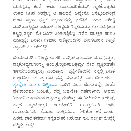
ಯಶಸ್ಸನ್ನೂ ಕಂಡೆ. ಅದರ ಮುಂದುವರಿಕೆಯಾಗಿ ಸ್ನಾತಕೋತ್ತರದ
ಉಳಿದ ಓದಿನ ಉದ್ದಕ್ಕೂ ಆ ಕಾಲದಲ್ಲಿ ಅಷ್ಟೇನೂ ಜನಪ್ರಿಯವಲ್ಲದ
ಅಂಚೆ ದ್ವಾರಾ ಪುಸ್ತಕ ವ್ಯಾಪಾರವನ್ನು ನಡೆಸಿದೆ. ಎಂಎ ಪರೀಕ್ಷೆ
ಮುಗಿಯುತ್ತಿದ್ದಂತೆ ಐಪಿಎಸ್ ಪರೀಕ್ಷೆಯ ಸಿದ್ಧತೆಯನ್ನೂ ಕಡೆಗಣಿಸಿ (ಹಣ
ಕಟ್ಟಿದ್ದ ತಪ್ಪಿಗೆ ಮೇ-ಜೂನ್ ತಿಂಗಳಲ್ಲೆಲ್ಲೋ ನಡೆದ ಪರೀಕ್ಷೆಗೆ ಹಾಜರಿ
ಹಾಕಿದ್ದಷ್ಟೇ ಬಂತು) ೧೯೭೫ರ ಅಕ್ಟೋಬರಿನಲ್ಲಿ ಮಂಗಳೂರಿನ ಪುಸ್ತಕ
ವ್ಯಾಪಾರಿಯೇ ಆಗಿಬಿಟ್ಟೆ!
ಬೀಯೇವರೆಗಿನ ನಿರೀಕ್ಷೆಗಳು ಸರಿ, ಇಂಗ್ಲಿಷ್ ಎಂಎಯೇ ಯಾಕೆ (ಕನ್ನಡ,
ಪತ್ರಿಕೋದ್ಯಮಗಳನ್ನು ಆಯ್ದುಕೊಳ್ಳಬಹುದಿತ್ತಲ್ಲಾ? ನೇರ ವೃತ್ತಿರಂಗಕ್ಕೇ
ಇಳಿಯಬಹುದಿತ್ತಲ್ಲಾ? ಎಂದಿತ್ಯಾದಿ), ಪ್ರಶ್ನಿಸಿಕೊಂಡರೆ ನನ್ನಲ್ಲಿ ಖಚಿತ
ಉತ್ತರವಿಲ್ಲ. ಆ ಪ್ರಾಯದ ನನ್ನ ಮನೋಸ್ಥಿತಿ ಕಾರಣವಿರಬಹುದು.
ಸೈಕಲ್ಲೇರಿ ಕೊಡಗು ದಿಗ್ವಿಜಯ
ಮುಗಿಸಿ ಬಂದ ಹೊಸತರಲ್ಲೇ ಬೀಯೆ
ಫಲಿತಾಂಶವೂ ಬಂದಿತ್ತು. ನನ್ನ ಬಹುತೇಕ ಸಹಪಾಠಿಗಳು ಅಥವಾ
‘ಮಂದೆ’ ಮಾನಸಗಂಗೋತ್ರಿಯತ್ತ ನಡೆದಿತ್ತು. ಈ ‘ಕುರಿ’ಯೂ ಇಂಗ್ಲಿಷ್,
ಕನ್ನಡ ಸ್ನಾತಕೋತ್ತರ ತರಗತಿಗಳಿಗೆ ಯಾಂತ್ರಿಕವಾಗಿ ಅರ್ಜಿ
ಗುಜರಾಯಿಸಿತು. ಮೊದಲು ಇಂಗ್ಲಿಷಿನಿಂದ ‘ಸೇರಿಕೋ’ ಕರೆ ಬಂತು.
ಎರಡು ವಾರ ತಡವಾಗಿ ಕನ್ನಡದ ಕರೆ ಬರುವಾಗ ಕುರಿ ಇಂಗ್ಲಿಷ್ ರೊಪ್ಪಕ್ಕೆ
ಬಿದ್ದಿತ್ತು, ಅಷ್ಟೆ!