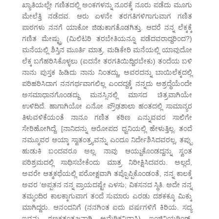
ಖ್ಯಾತಿಯಲ್ಲೇ ಗಣಿತದಲ್ಲಿ ಅಂಕಗಳನ್ನು ನೂರಕ್ಕೆ ನೂರು ಪಡೆದು ಮೂಗು
ಮೇಲೆತ್ತಿ ನಡೆದವ. ಆರು ಏಳನೇ ತರಗತಿಗಳಿಗಾಗುವಾಗ ಗಣಿತ
ಪಾಠಗಳು ನನಗೆ ಯಾಕೋ ಜಿಡುಕಾಗತೊಡಗಿತ್ತು. ಆದರೆ ನನ್ನ ಲೆಕ್ಕಕ್ಕೆ
ಗಣಿತ ಮೇಷ್ಟ್ರು (ಮಿಲಿಟರಿ ತರಬೇತಿಯನ್ನೂ ಪಡೆದವರಾದ್ದರಿಂದ?)
ಮನೆಯಲ್ಲಿ ಶಿಸ್ತಿನ ಮೂರ್ತಿ ಮಾತ್ರ. ಮಡಿಕೇರಿ ಮನೆಯಲ್ಲಿ ಯಾವುದೋ
ಲೆಕ್ಕ ಬಗೆಹರಿಸಿಕೊಳ್ಳಲು (ಐದನೇ ತರಗತಿಯಿದ್ದಿರಬೇಕು) ತಂದೆಯ ಬಳಿ
ನಾನು ಪುಸ್ತಕ ಹಿಡಿದು ನಾನು ನಿಂತದ್ದು, ಅವರದನ್ನು ಬಾಯಿಲೆಕ್ಕದಲ್ಲಿ
ಪರಿಹರಿಸಿದಾಗ ನನಗರ್ಥವಾಗಲಿಲ್ಲ ಎಂದದ್ದಕ್ಕೆ ನನ್ನದು ಅಶ್ರದ್ಧೆಯೆಂದೇ
ಅಸಮಾಧಾನಗೊಂಡದ್ದು ಮನಸ್ಸಿನಲ್ಲಿ ಮಾಸದ ಚಿತ್ರವಾಗಿಯೇ
ಉಳಿದಿದೆ. ಹಾಗಾಗಿಯೋ ಏನೋ ಪ್ರೌಢಶಾಲಾ ಹಂತದಲ್ಲಿ ಸಾಮಾನ್ಯರ
ತಿಳುವಳಿಕೆಯಂತೆ ನಾನೂ ಗಣಿತ ಕಠಿಣ ಎನ್ನುವವರ ಸಾಲಿಗೇ
ಸೇರಿಹೋಗಿದ್ದೆ. [ನಾನಿದನ್ನು ಆರೋಪದ ಧ್ವನಿಯಲ್ಲಿ ಹೇಳುತ್ತಿಲ್ಲ. ತಂದೆ
ನಮ್ಮೂವರ ಆಯ್ಕಾ ಸ್ವಾತಂತ್ರ್ಯವನ್ನು ಎಂದೂ ನಿರ್ದೇಶಿಸಿದವರಲ್ಲ, ತಪ್ಪು
ಹುಡುಕಿ ಬಂದವರೂ ಅಲ್ಲ. ನಾವು ಆಯ್ದುಕೊಂಡದ್ದನ್ನು ಸ್ವಂತ
ಪರಿಶ್ರಮದಲ್ಲಿ ಸಾಧಿಸಬೇಕೆಂದು ಮಾತ್ರ ನಿರೀಕ್ಷಿಸಿದವರು. ಅಲ್ಲದೆ,
ಅವರೇ ಆತ್ಮಕಥೆಯಲ್ಲಿ ಪರೋಕ್ಷವಾಗಿ ತಪ್ಪೊಪ್ಪಿಕೊಂಡಂತೆ, ನನ್ನ ಕಾಲಕ್ಕೆ
ಅವರ ‘ಅಪ್ಪತನ ನನ್ನ ಪ್ರಾಯದಷ್ಟೇ ಎಳಸು; ವಿಕಸನದ ಸ್ಥಿತಿ. ಅದೇ ನನ್ನ
ತಮ್ಮಂದಿರ ಕಾಲಕ್ಕಾಗುವಾಗ ತಂದೆ ಸುಮಾರು ಎರಡು ದಶಕಕ್ಕೂ ಮಿಕ್ಕು
ಮಾಗಿದ್ದರು. ಆನಂದನಿಗೆ (ನನಗಿಂತ ಐದು ವರ್ಷಗಳಿಗೆ ಕಿರಿಯ. ಸದ್ಯ
ಇವನು ಗಣಕತಂತ್ರಜ್ಞನಾಗಿ ಅಮೆರಿಕನಿವಾಸಿ) ಇಂಜಿನಿಯರಿಂಗ್,