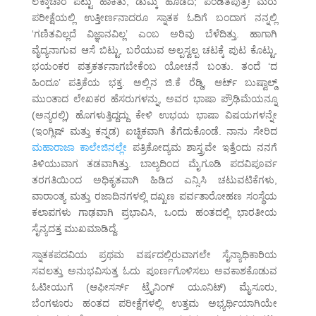
ಲೆಕ್ಕಾಚಾರ ಪಟ್ಟು ಹಾಕಿತು, ಡುಮ್ಕಿ ಹೊಡೆದೆ; ಪಂಡಿತಪುತ್ರ! ಮರು
ಪರೀಕ್ಷೆಯಲ್ಲಿ ಉತ್ತೀರ್ಣನಾದರೂ ಸ್ನಾತಕ ಓದಿಗೆ ಬಂದಾಗ ನನ್ನಲ್ಲಿ
‘ಗಣಿತವಿಲ್ಲದೆ ವಿಜ್ಞಾನವಿಲ್ಲ’ ಎಂಬ ಅರಿವು ಬೆಳೆದಿತ್ತು. ಹಾಗಾಗಿ
ವೈದ್ಯನಾಗುವ ಆಸೆ ಬಿಟ್ಟು, ಬರೆಯುವ ಅಲ್ಪಸ್ವಲ್ಪ ಚಟಕ್ಕೆ ಪುಟ ಕೊಟ್ಟು,
ಭಯಂಕರ ಪತ್ರಕರ್ತನಾಗಬೇಕೆಂಬ ಯೋಚನೆ ಬಂತು. ತಂದೆ ‘ದ
ಹಿಂದೂ’ ಪತ್ರಿಕೆಯ ಭಕ್ತ. ಅಲ್ಲಿನ ಜಿ.ಕೆ ರೆಡ್ಡಿ, ಆರ್ಟ್ ಬುಷ್ವಾಲ್ಡ್
ಮುಂತಾದ ಲೇಖಕರ ಹೆಸರುಗಳನ್ನು, ಅವರ ಭಾಷಾ ಪ್ರೌಢಿಮೆಯನ್ನೂ
(ಅನ್ಯರಲ್ಲಿ) ಹೊಗಳುತ್ತಿದ್ದದ್ದು ಕೇಳಿ ಉಭಯ ಭಾಷಾ ವಿಷಯಗಳನ್ನೇ
(ಇಂಗ್ಲಿಷ್ ಮತ್ತು ಕನ್ನಡ) ಐಚ್ಛಿಕವಾಗಿ ತೆಗೆದುಕೊಂಡೆ. ನಾನು ಸೇರಿದ
ಮಹಾರಾಜಾ ಕಾಲೇಜಿನಲ್ಲೇ
ಪತ್ರಿಕೋದ್ಯಮ ಶಾಸ್ತ್ರವೇ ಇತ್ತೆಂದು ನನಗೆ
ತಿಳಿಯುವಾಗ ತಡವಾಗಿತ್ತು. ಬಾಲ್ಯದಿಂದ ಮೈಗೂಡಿ ಪದವಿಪೂರ್ವ
ತರಗತಿಯಿಂದ ಅಧಿಕೃತವಾಗಿ ಹಿಡಿದ ಎನ್ಸಿಸಿ ಚಟುವಟಿಕೆಗಳು,
ವಾರಾಂತ್ಯ ಮತ್ತು ರಜಾದಿನಗಳಲ್ಲಿ ದಖ್ಖಣ ಪರ್ವತಾರೋಹಣ ಸಂಸ್ಥೆಯ
ಕಲಾಪಗಳು ಗಾಢವಾಗಿ ಪ್ರಭಾವಿಸಿ, ಒಂದು ಹಂತದಲ್ಲಿ ಭಾರತೀಯ
ಸೈನ್ಯದತ್ತ ಮುಖಮಾಡಿದ್ದೆ.
ಸ್ನಾತಕಪದವಿಯ ಪ್ರಥಮ ವರ್ಷದಲ್ಲಿರುವಾಗಲೇ ಸೈನ್ಯಾಧಿಕಾರಿಯ
ಸವಲತ್ತು ಅನುಭವಿಸುತ್ತ ಓದು ಪೂರ್ಣಗೊಳಿಸಲು ಅವಕಾಶಕೊಡುವ
ಓಟೀಯುಗೆ (ಆಫೀಸರ್ಸ್ ಟ್ರೈನಿಂಗ್ ಯೂನಿಟ್) ಮೈಸೂರು,
ಬೆಂಗಳೂರು ಹಂತದ ಪರೀಕ್ಷೆಗಳಲ್ಲಿ ಉತ್ತಮ ಅಭ್ಯರ್ಥಿಯಾಗಿಯೇ