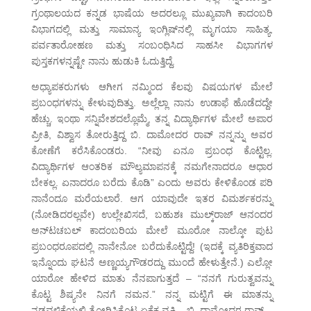
ಗ್ರಂಥಾಲಯದ ಕನ್ನಡ ಭಾಷೆಯ ಅದರಲ್ಲೂ ಮುಖ್ಯವಾಗಿ ಕಾದಂಬರಿ
ವಿಭಾಗದಲ್ಲಿ ಮತ್ತು ಸಾಮಾನ್ಯ ಇಂಗ್ಲಿಷ್‌ನಲ್ಲಿ ಮೃಗಯಾ ಸಾಹಿತ್ಯ,
ಪರ್ವತಾರೋಹಣ ಮತ್ತು ಸಂಬಂಧಿಸಿದ ಸಾಹಸೀ ವಿಭಾಗಗಳ
ಪುಸ್ತಕಗಳನ್ನಷ್ಟೇ ನಾನು ಹುಡುಕಿ ಓದುತ್ತಿದ್ದೆ.
ಅಧ್ಯಾಪಕರುಗಳು ಆಗೀಗ ನಮ್ಮಿಂದ ಕೆಲವು ವಿಷಯಗಳ ಮೇಲೆ
ಪ್ರಬಂಧಗಳನ್ನು ಕೇಳುವುದಿತ್ತು. ಅಲ್ಲೆಲ್ಲಾ ನಾನು ಉಡಾಫೆ ಹೊಡೆದದ್ದೇ
ಹೆಚ್ಚು. ಇಂಥಾ ಸನ್ನಿವೇಶದಲ್ಲೊಮ್ಮೆ, ತನ್ನ ವಿದ್ಯಾರ್ಥಿಗಳ ಮೇಲೆ ಅಪಾರ
ಪ್ರೀತಿ, ವಿಶ್ವಾಸ ತೋರುತ್ತಿದ್ದ ಬಿ. ದಾಮೋದರ ರಾವ್ ನನ್ನನ್ನು ಅವರ
ಕೋಣೆಗೆ ಕರೆಸಿಕೊಂಡರು. “ನೀವು ಏನೂ ಪ್ರಬಂಧ ಕೊಟ್ಟಿಲ್ಲ.
ವಿದ್ಯಾರ್ಥಿಗಳ ಆಂತರಿಕ ಮೌಲ್ಯಮಾಪನಕ್ಕೆ ನಮಗೇನಾದರೂ ಆಧಾರ
ಬೇಕಲ್ಲ. ಏನಾದರೂ ಬರೆದು ಕೊಡಿ” ಎಂದು ಅವರು ಕೇಳಿಕೊಂಡ ಪರಿ
ನಾನೆಂದೂ ಮರೆಯಲಾರೆ. ಆಗ ಯಾವುದೇ ಇತರ ವಿಮರ್ಶಕರನ್ನು
(ನೋಡಿದರಲ್ಲವೇ) ಉಲ್ಲೇಖಿಸದೆ, ಬಹುಶಃ ಮುಲ್ಕ್‌ರಾಜ್ ಆನಂದರ
ಅನ್‌ಟಚಬಲ್ ಕಾದಂಬರಿಯ ಮೇಲೆ ಮೂರೋ ನಾಲ್ಕೋ ಪುಟ
ಪ್ರಬಂಧರೂಪದಲ್ಲಿ ನಾನೇನೋ ಬರೆದುಕೊಟ್ಟಿದ್ದೆ! (ಇದಕ್ಕೆ ವ್ಯತಿರಿಕ್ತವಾದ
ಇನ್ನೊಂದು ಘಟನೆ ಅಣ್ಣಯ್ಯಗೌಡರದ್ದು ಮುಂದೆ ಹೇಳುತ್ತೇನೆ.) ಎಲ್ಲೋ
ಯಾರೋ ಹೇಳಿದ ಮಾತು ನೆನಪಾಗುತ್ತದೆ – “ನನಗೆ ಗುರುತ್ವವನ್ನು
ಕೊಟ್ಟ ಶಿಷ್ಯನೇ ನಿನಗೆ ನಮನ.” ನನ್ನ ಮಟ್ಟಿಗೆ ಈ ಮಾತನ್ನು
ನಡವಳಿಕೆಯಲ್ಲಿ ತೋರಿಸಿಕೊಟ್ಟ ಏಕೈಕ ವ್ಯಕ್ತಿ – ಬಿ. ದಾಮೋದರ ರಾವ್.