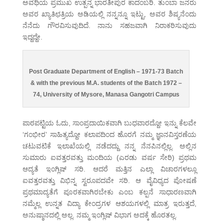
ಅವಧಿಯ ಪ್ರಮುಖ ಉತ್ಪನ್ನ ಭಾರತೀಪುರ ಕಾದಂಬರಿ. ತುಂಬಾ ಜನರು
ಅವರ ಖ್ಯಾತಿಛತ್ರಿಯ ಅಡಿಯಲ್ಲಿ ನನ್ನನ್ನೂ ಇಟ್ಟು, ಅವರ ಶಿಷ್ಯನೆಂದು
ನೆನೆದು ಗೌರವಿಸುವುದಿದೆ. ನಾನು ಸಹಜವಾಗಿ ನಿರಾಕರಿಸುವುದು
ಇದ್ದದ್ದೇ.
Post Graduate Department of English – 1971-73 Batch
& with the previous M.A. students of the Batch 1972 –
74, University of Mysore, Manasa Gangotri Campus
ಪಾಠಪಟ್ಟಿಯ ಓದು, ಸಾಂಪ್ರದಾಯಿಕವಾಗಿ ಬುಧವಾರದ್ದೋ ಇನ್ನು ಕೆಲವೇ
‘ಗಂಭೀರ’ ಸಾಹಿತ್ಯದ್ದೋ ಕಲಾಪದಿಂದ ಹೊರಗೆ ನಮ್ಮ ಜ್ಞಾನವಿಸ್ತರಣೆಯ
ಚಟುವಟಿಕೆ ಇಲಾಖೆಯಲ್ಲಿ ನಡೆದದ್ದು ನನ್ನ ನೆನಪಿನಲ್ಲಿಲ್ಲ. ಅಲ್ಲಿನ
ಸುಮಾರು ಐವತ್ತರವತ್ತು ಮಂದಿಯ (ಎರಡು ವರ್ಷ ಸೇರಿ) ಪ್ರಥಮ
ಆದ್ಯತೆ ಇಂಗ್ಲಿಷ್ ಸರಿ. ಆದರೆ ಮತ್ತಿನ ಎಲ್ಲಾ ವಿಚಾರಗಳಲ್ಲೂ
ಐವತ್ತರವತ್ತು ವಿಭಿನ್ನ ಸ್ವರೂಪದವೇ ಸರಿ. ಆ ವೈವಿಧ್ಯದ ಪೋಷಣೆ
ಪ್ರಥಮಾದ್ಯತೆಗೆ ಪೂರಕವಾಗಿರಬೇಕು ಎಂಬ ಕಲ್ಪನೆ ಸಾಧಾರಣವಾಗಿ
ನಮ್ಮೆಲ್ಲ ಉನ್ನತ ವಿದ್ಯಾ ಕೇಂದ್ರಗಳ ಆಶಯಗಳಲ್ಲಿ ಮಾತ್ರ ಇರುತ್ತದೆ,
ಅನುಷ್ಠಾನದಲ್ಲಿ ಅಲ್ಲ. ನಮ್ಮ ಇಂಗ್ಲಿಷ್ ವಿಭಾಗ ಅದಕ್ಕೆ ಹೊರತಲ್ಲ.