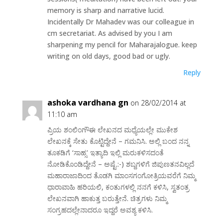
memory is sharp and narrative lucid.
Incidentally Dr Mahadev was our colleague in
cm secretariat. As advised by you I am
sharpening my pencil for Maharajalogue. keep
writing on old days, good bad or ugly.
Reply
ashoka vardhana gn
on 28/02/2014 at
11:10 am
ಪ್ರಿಯ ಶಂಲಿಂಗೌಈ ಲೇಖನದ ಮಧ್ಯೆಯಲ್ಲೇ ಮುಕೇಶ
ಲೇಖನಕ್ಕೆ ಸೇತು ಕೊಟ್ಟಿದ್ದೇನೆ – ಗಮನಿಸಿ. ಅಲ್ಲಿ ಬಂದ ನನ್ನ
ತೂಕಡಿಗೆ ‘ಸಾಹ್ಸ’ ಇತ್ಯಾದಿ ಇಲ್ಲಿ ಮರುಕಳಿಸದಂತೆ
ನೋಡಿಕೊಂಡಿದ್ದೇನೆ – ಅಷ್ಟೆ.:-) ಶಬ್ದಗಳಿಗೆ ಜಿಪುಣತನವಿಲ್ಲದೆ
ಮಹಾರಾಜಾದಿಂದ ತೊಡಗಿ ಮಾಂಸಗಂಗೋತ್ರಿಯವರೆಗೆ ನಿಮ್ಮ
ಧಾರಾವಾಹಿ ಹರಿಯಲಿ, ಕಂತುಗಳಲ್ಲಿ ನನಗೆ ಕಳಿಸಿ, ಸ್ವತಂತ್ರ
ಲೇಖನವಾಗಿ ಹಾಕುತ್ತ ಬರುತ್ತೇನೆ. ಚಿತ್ರಗಳು ನಿಮ್ಮ
ಸಂಗ್ರಹದಲ್ಲೇನಾದರೂ ಇದ್ದರೆ ಅವಶ್ಯ ಕಳಿಸಿ.