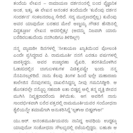
ತಂದೆಯ ಲೇಖನ – ರಾಮಾಯಣ ದರ್ಶನಂನಲ್ಲಿ ಬಂದ ವೈಜ್ಞಾನಿಕ
ಅಂಶ, ಇತ್ತು. ಈ ಲೇಖನ ಅನಂತರ ತಂದೆಯದೇ ‘ಕುವೆಂಪು ದರ್ಶನ
ಸಂದರ್ಶನ’ ಸಂಕಲನದಲ್ಲೂ ಸೇರಿದೆ. ಸದ್ಯ ಮುದ್ರಣದಲ್ಲಿಲ್ಲ.) ಕುವೆಂಪು
ಅವರ ಯಾವುದೋ ಬರಹದ ಮೇಲೆ ಅಣ್ಣಯ್ಯ ಗೌಡರ ಹೆಸರಿನಲ್ಲಿ
ವಿದ್ವತ್ಪೂರ್ಣ ಲೇಖನ ಅದರಲ್ಲಿತ್ತು! (ಅದನ್ನು ನಿಜವಾಗಿ ಯಾರು
ಬರೆದಿರಬಹುದೆಂದು ನನಗಿಂದಿಗೂ ತಿಳಿದಿಲ್ಲ!!)
ನನ್ನ ವ್ಯಾಪಾರೀ ದಿನಗಳಲ್ಲಿ ‘ಸೀತಾಯಣ ಖ್ಯಾತಿಯಿಂದ ಪೋಲಂಕಿ
ಎಂದೇ ಪ್ರಸಿದ್ಧರಾದ ಪಿ. ರಾಮಮೂರ್ತಿ ನನಗೆ ಎರಡೂ ವರ್ಷಗಳಲ್ಲಿ
ಪಾಠಕ್ಕಿದ್ದರು. ಅವರ ಉಚ್ಚಾರಣಾ ವೈಖರಿ, ತರಗತಿಯೊಳಗಿನ
ಓಡಾಟದಲ್ಲಿನ ಬಾಗುಬಳಕುಗಳ ವಿಚಿತ್ರವಷ್ಟೇ ಇಂದು ನನ್ನ
ನೆನಪಿನಲ್ಲುಳಿದಿದೆ. ನಾನು ಕೆಲವು ತಿಂಗಳ ಹಿಂದೆ ಇಲ್ಲೇ ಮಹಾರಾಜಾ
ಕಾಲೇಜಿನ ನೆನಪುಗಳನ್ನು ದಾಖಲಿಸಿದ್ದನ್ನು ನೀವು ಗಮನಿಸಿದ್ದೀರಿ. ಆ
ಹೊಸತರಲ್ಲೇ ನನ್ನೊಬ್ಬ ಸಹಪಾಠಿ ಲತಾ ಬಿಡ್ಡಪ್ಪ ಅಲ್ಲಿ ತನ್ನ ವೃತ್ತಿ ಜೀವನ
ಮುಗಿಸಿ ನಿವೃತ್ತರಾದರೆಂದು ತಿಳಿಯಿತು. ಆಗ ಅವರಿಗೆ ನಾನು
ಸಾಂದರ್ಭಿಕವಾಗಿ ಬರೆದ ಪತ್ರದಲ್ಲಿ ರಾಮಮೂರ್ತಿಯವರ ಸಂಬೋಧನಾ
ಶೈಲಿಯನ್ನೇ ತಮಾಷೆಗಾಗಿ ಅನುಕರಿಸಿದ್ದೆ “ಲ್ಲತ್ಃಅ ಬಿಡ್ಡಪ್ಃಅ!”
ಯು.ಆರ್. ಅನಂತಮೂರ್ತಿಯವರು ನಾನಿದ್ದ ಅವಧಿಯ ಉದ್ದಕ್ಕೂ
ಯಾವುದೋ ಸಂಶೋಧನಾ ಸೌಲಭ್ಯದಲ್ಲಿ ರಜೆಯಲ್ಲಿದ್ದರು. ಬಹುಶಃ ಆ