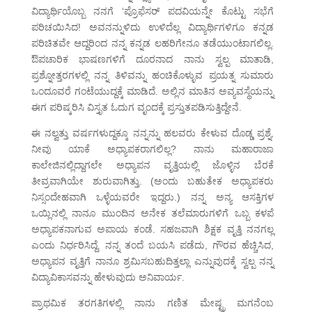
ವಿದ್ಯಾರ್ಥಿಯೊಬ್ಬ ನನಗೆ ‘ಪ್ರೊಫೆಸರ್ ಪದವಿಯನ್ನೇ ಕೊಟ್ಟು ಸಭೆಗೆ
ಪರಿಚಯಿಸಿದ! ಅವನನ್ನುಳಿದು ಉಳಿದೆಲ್ಲ ವಿದ್ಯಾರ್ಥಿಗಳಿಗೂ ಕನ್ನಡ
ಪರಿಚಿತವೇ ಆದ್ದರಿಂದ ನನ್ನ ಕನ್ನಡ ಲಹರಿಗೇನೂ ತಡೆಯುಂಟಾಗಲಿಲ್ಲ.
ಔಪಚಾರಿಕ ಭಾಷಣಗಳಿಗೆ ದೂರನಾದ ನಾನು ಸ್ವಲ್ಪ ಮಾತಾಡಿ,
ಪ್ರಶ್ನೋತ್ತರಗಳಲ್ಲಿ ನನ್ನ ತಿಳಿವನ್ನು ಹಂಚಿಕೊಳ್ಳುವ ಪ್ರಯತ್ನ ಸುಮಾರು
ಒಂದೂವರೆ ಗಂಟೆಯುದ್ದಕ್ಕೆ ಮಾಡಿದೆ. ಅಲ್ಲಿನ ಮಾತಿನ ಅವ್ಯವಸ್ಥೆಯನ್ನು
ಈಗ ಪರಿಷ್ಕರಿಸಿ ವಿಸ್ತೃತ ಓದುಗ ವೃಂದಕ್ಕೆ ಪ್ರಸ್ತುತಪಡಿಸುತ್ತಿದ್ದೇನೆ.
ಈ ನಲ್ವತ್ತು ವರ್ಷಗಳುದ್ದಕ್ಕೂ ನನ್ನನ್ನು ಹಲವರು ಕೇಳುವ ದೊಡ್ಡ ಪ್ರಶ್ನೆ,
ನೀವು ಯಾಕೆ ಅಧ್ಯಾಪಕರಾಗಲಿಲ್ಲ? ನಾನು ಮಹಾರಾಜಾ
ಕಾಲೇಜಿನಲ್ಲಿದ್ದಾಗಲೇ ಅಧ್ಯಾಪನ ವೃತ್ತಿಯಲ್ಲಿ ಜೊಳ್ಳಿನ ಬೆರಕೆ
ತೀವ್ರವಾಗಿಯೇ ಶುರುವಾಗಿತ್ತು. (ಅಂದು ಬಹುತೇಕ ಅಧ್ಯಾಪಕರು
ನಿಸ್ಸಂದೇಹವಾಗಿ ಒಳ್ಳೆಯವರೇ ಇದ್ದರು.) ನನ್ನ ಅನ್ಯ ಆಸಕ್ತಿಗಳ
ಒಯ್ಲಿನಲ್ಲಿ ನಾನೂ ಮುಂದಿನ ಅನೇಕ ತಲೆಮಾರುಗಳಿಗೆ ಒಬ್ಬ ಕಳಪೆ
ಅಧ್ಯಾಪಕನಾಗುವ ಅಪಾಯ ಕಂಡೆ. ಸಹಜವಾಗಿ ಶಿಕ್ಷಕ ವೃತ್ತಿ ನನಗಲ್ಲ
ಎಂದು ನಿರ್ಧರಿಸಿದ್ದೆ. ನನ್ನ ತಂದೆ ಬಯಸಿ ಪಡೆದು, ಗೌರವ ಹೆಚ್ಚಿಸಿದ,
ಅಧ್ಯಾಪನ ವೃತ್ತಿಗೆ ನಾನೂ ಶ್ರಮಿಸಬಹುದಿತ್ತಲ್ಲಾ ಎನ್ನುವುದಕ್ಕೆ ಸ್ವಲ್ಪ ನನ್ನ
ವಿದ್ಯಾವಿಕಾಸವನ್ನು ಹೇಳುವುದು ಅನಿವಾರ್ಯ.
ಪ್ರಾಥಮಿಕ ತರಗತಿಗಳಲ್ಲಿ ನಾನು ಗಣಿತ ಮೇಷ್ಟ್ರ ಮಗನೆಂಬ