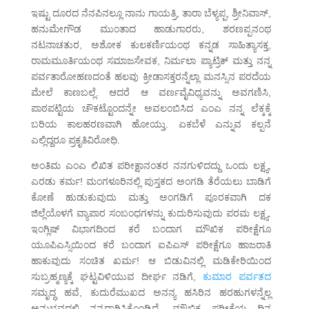
ಇಷ್ಟು ದೂರದ ನೆನಪಿನಲ್ಲೂ ನಾನು ಗಾಯತ್ರಿ, ತಾರಾ ಬೆಳ್ಯಪ್ಪ, ಶ್ರೀನಿವಾಸ್,
ಹನುಮೇಗೌಡ ಮುಂತಾದ ಹಾಡುಗಾರರು, ಶರಣಪ್ಪನಂಥ
ನಟನಾಚತುರ, ಅಶೋಕ ಕುಲಕರ್ಣಿಯಂಥ ಕನ್ನಡ ಸಾಹಿತ್ಯಾಸಕ್ತ,
ರಾಮಮೂರ್ತಿಯಂಥ ಸಮಾಜಸೇವಕ, ನಿರ್ಮಲಾ ಪ್ಯಾಟ್ರಿಕ್ ಮತ್ತು ನನ್ನ
ಪರ್ವತಾರೋಹಣದಂತೆ ಹಲವು ಕ್ರೀಡಾಸಕ್ತರನ್ನೆಲ್ಲಾ ಮನಸ್ಸಿನ ಪರದೆಯ
ಮೇಲೆ ಕಾಣಬಲ್ಲೆ. ಆದರೆ ಆ ವರ್ಣವೈವಿಧ್ಯವನ್ನು ಅವಗಣಿಸಿ,
ಪಾಠಪಟ್ಟಿಯ ಚೌಕಟ್ಟೊಂದನ್ನೇ ಅವಲಂಬಿಸಿದ ಎಂಎ ನನ್ನ ಲೆಕ್ಕಕ್ಕೆ
ಬರಿಯ ಕಾಲಹರಣವಾಗಿ ಹೋಯ್ತು. ಏಕಬೆಳೆ ಎನ್ನುವ ಕಲ್ಪನೆ
ಎಲ್ಲಿದ್ದರೂ ಪ್ರಕೃತಿವಿರೋಧಿ.
ಅಂತಿಮ ಎಂಎ ಲಿಖಿತ ಪರೀಕ್ಷಾನಂತರ ನನಗುಳಿದದ್ದು ಒಂದು ಲಕ್ಷ್ಯ,
ಎರಡು ಕರ್ಮ! ಮಂಗಳೂರಿನಲ್ಲಿ ಪುಸ್ತಕದ ಅಂಗಡಿ ತೆರೆಯಲು ಬಾಡಿಗೆ
ಕೋಣೆ ಹುಡುಕುವುದು ಮತ್ತು ಅಂಗಡಿಗೆ ಪೂರಕವಾಗಿ ದಕ
ಜಿಲ್ಲೆಯೊಳಗೆ ವ್ಯಾಪಾರ ಸಂಬಂಧಗಳನ್ನು ಕುದುರಿಸುವುದು ಪರಮ ಲಕ್ಷ್ಯ.
ಇಂಗ್ಲಿಷ್ ವಿಭಾಗದಿಂದ ಕರೆ ಬಂದಾಗ ಮೌಖಿಕ ಪರೀಕ್ಷೆಗೂ
ಯೂಪಿಎಸ್ಸಿಯಿಂದ ಕರೆ ಬಂದಾಗ ಐಪಿಎಸ್ ಪರೀಕ್ಷೆಗೂ ಹಾಜರಾತಿ
ಹಾಕುವುದು ಸಂಚಿತ ಖರ್ಮ! ಆ ಬಿಡುವಿನಲ್ಲಿ ಮಡಿಕೇರಿಯಿಂದ
ಸುಬ್ರಹ್ಮಣ್ಯಕ್ಕೆ ಘಟ್ಟವಿಳಿಯುವ ದೀರ್ಘ ನಡಿಗೆ,
ಕುಮಾರ ಪರ್ವತದ
ಸಮೃದ್ಧ ಹವೆ, ಕುದುರೆಮುಖದ ಅನನ್ಯ ಹಸಿರಿನ ಹರಹುಗಳನ್ನೆಲ್ಲ
ಅನುಭವದಲ್ಲಿ ನನ್ನದಾಗಿಸಿಕೊಂಡಿದ್ದೆ. ಮೌಖಿಕ ಪರೀಕ್ಷೆಯ ದಿನ