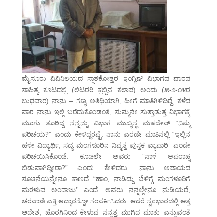
ಮೈಸೂರು ವಿವಿನಿಲಯದ ಸ್ನಾತಕೋತ್ತರ ಇಂಗ್ಲಿಷ್ ವಿಭಾಗದ ವಾರದ
ಸಾಹಿತ್ಯ ಕೂಟದಲ್ಲಿ (ಲಿಟರರಿ ಕ್ಲಬ್ಬಿನ ಕಲಾಪ) ಅಂದು (೫-೨-೧೪ರ
ಬುಧವಾರ) ನಾನು – ಗಣ್ಯ ಅತಿಥಿಯಾಗಿ, ಹೀಗೆ ಮಾತಿಗಿಳಿದಿದ್ದೆ. ಕಳೆದ
ವಾರ ನಾನು ಇಲ್ಲಿ ಬರೆದುಕೊಂಡಂತೆ, ಸುಮ್ಮನೇ ಸುತ್ತಾಡುತ್ತ ವಿಭಾಗಕ್ಕೆ
ಮೂಗು ತೂರಿದ್ದ ನನ್ನನ್ನು ವಿಭಾಗ ಮುಖ್ಯಸ್ಥ ಮಹದೇವ್ “ನಿಮ್ಮ
ಪರಿಚಯ?” ಎಂದು ಕೇಳಿದ್ದರಷ್ಟೆ. ನಾನು ಎರಡೇ ಮಾತಿನಲ್ಲಿ “ಇಲ್ಲಿನ
ಹಳೇ ವಿದ್ಯಾರ್ಥಿ, ಸದ್ಯ ಮಂಗಳೂರಿನ ನಿವೃತ್ತ ಪುಸ್ತಕ ವ್ಯಾಪಾರಿ” ಎಂದೇ
ಪರಿಚಯಿಸಿಕೊಂಡೆ. ಕೂಡಲೇ ಅವರು “ನಾಳೆ ಅಪರಾಹ್ನ
ಬಿಡುವಾಗಿದ್ದೀರಾ?” ಎಂದು ಕೇಳಿದರು. ನಾನು ಅಪಾಯದ
ಸೂಚನೆಯನ್ನೇನೂ ಕಾಣದೆ “ಹಾಂ, ನಾಡಿದ್ದು ಬೆಳಿಗ್ಗೆ ಮಂಗಳೂರಿಗೆ
ಮರಳುವ ಅಂದಾಜು” ಎಂದೆ. ಅವರು ನನ್ನಲ್ಲೇನೂ ನುಡಿಯದೆ,
ಚರವಾಣಿ ಎತ್ತಿ ಅದ್ಯಾರನ್ನೋ ಸಂಪರ್ಕಿಸಿದರು. ಆದರೆ ಸ್ವರಭಾರದಲ್ಲಿ ಅತ್ತ
ಆದೇಶ, ಹೊರಗಿನಿಂದ ಕೇಳುವ ನನ್ನತ್ತ ಮುಗಿದ ಮಾತು ಎನ್ನುವಂತೆ