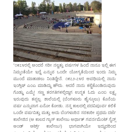
“೧೯೭೪ರಲ್ಲಿ ಅಂದರೆ ಸರೀ ನಲ್ವತ್ತು ವರ್ಷಗಳ ಹಿಂದೆ ನಾನೂ ಇಲ್ಲಿ ಈಗ
ನಿಮ್ಮಂತೆಯೇ ಇದ್ದೆ ಎನ್ನುವ ಒಂದೇ ಯೋಗ್ಯತೆಯಿಂದ ಇಂದು ನಿಮ್ಮ
ಮುಂದೆ ಮಾತಾಡಲು ನಿಂತಿದ್ದೇನೆ. ೧೯೭೨-೭೪ರ ಅವಧಿಯಲ್ಲಿ ನಾನು
ಇಂಗ್ಲಿಷ್ ಎಂಎ ಮಾಡಿದ್ದು ಹೌದು. ಆದರೆ ನಾನು ಕಟ್ಟಿಕೊಂಡಿರುವುದು
ಗೊಡ್ಡು ಎಮ್ಮೆ! ಸಣ್ಣ ತರಗತಿಗಳಲ್ಲಿದ್ದಾಗ ಉನ್ನತ ಓದು ಎಂಬ ಲಕ್ಷ್ಯ
ಇರುವುದು ತಪ್ಪಲ್ಲ. ಶಾಲೆಯಲ್ಲಿ (ಬೆಂಗಳೂರು ಹೈಸ್ಕೂಲು) ಕೊನೆಯ
ವರ್ಷ ಎನ್ನುವಾಗ ಏನೋ ಕೋಡು. ನನ್ನ ಕಾಲದಲ್ಲಿ ಪದವಿಪೂರ್ವ ಕಲಿಕೆ
ಒಂದೇ ವರ್ಷವಿತ್ತು ಮತ್ತು ಅದು ಬೆಂಗಳೂರಿನ ಸರಕಾರೀ ಪ್ರಥಮ ದರ್ಜೆ
ಕಾಲೇಜಿನ (ಆ ಕಾಲದ ಗ್ಯಾಸ್ ಕಾಲೇಜು ಅರ್ಥಾತ್ ಗವರ್ನಮೆಂಟ್ ಸೈನ್ಸ್
ಅಂಡ್ ಆರ್ಟ್ಸ್ ಕಾಲೇಜು!) ಭಾಗವಾಗಿಯೇ ಇದ್ದುದರಿಂದ