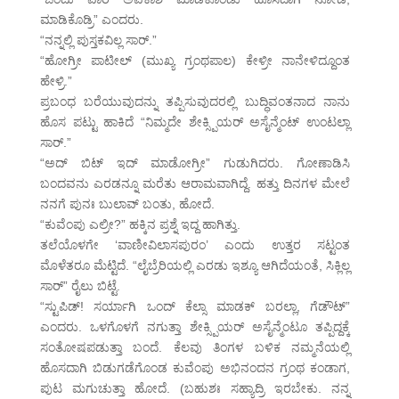
ಮಾಡಿಕೊಡ್ರಿ” ಎಂದರು.
“ನನ್ನಲ್ಲಿ ಪುಸ್ತಕವಿಲ್ಲ ಸಾರ್.”
“ಹೋಗ್ರೀ ಪಾಟೀಲ್ (ಮುಖ್ಯ ಗ್ರಂಥಪಾಲ) ಕೇಳ್ರೀ ನಾನೇಳಿದ್ದೂಂತ
ಹೇಳ್ರಿ.”
ಪ್ರಬಂಧ ಬರೆಯುವುದನ್ನು ತಪ್ಪಿಸುವುದರಲ್ಲಿ ಬುದ್ಧಿವಂತನಾದ ನಾನು
ಹೊಸ ಪಟ್ಟು ಹಾಕಿದೆ “ನಿಮ್ಮದೇ ಶೇಕ್ಸ್ಪಿಯರ್ ಅಸೈನ್ಮೆಂಟ್ ಉಂಟಲ್ಲಾ
ಸಾರ್.”
“ಅದ್ ಬಿಟ್ ಇದ್ ಮಾಡೋಗ್ರೀ” ಗುಡುಗಿದರು. ಗೋಣಾಡಿಸಿ
ಬಂದವನು ಎರಡನ್ನೂ ಮರೆತು ಆರಾಮವಾಗಿದ್ದೆ. ಹತ್ತು ದಿನಗಳ ಮೇಲೆ
ನನಗೆ ಪುನಃ ಬುಲಾವ್ ಬಂತು, ಹೋದೆ.
“ಕುವೆಂಪು ಎಲ್ರೀ?” ಹಕ್ಕಿನ ಪ್ರಶ್ನೆ ಇದ್ದ ಹಾಗಿತ್ತು.
ತಲೆಯೊಳಗೇ ‘ವಾಣೀವಿಲಾಸಪುರಂ’ ಎಂದು ಉತ್ತರ ಸಟ್ಟಂತ
ಮೊಳೆತರೂ ಮೆಟ್ಟಿದೆ. “ಲೈಬ್ರೆರಿಯಲ್ಲಿ ಎರಡು ಇಶ್ಯೂ ಆಗಿದೆಯಂತೆ, ಸಿಕ್ಲಿಲ್ಲ
ಸಾರ್” ರೈಲು ಬಿಟ್ಟೆ.
“ಸ್ಟುಪಿಡ್! ಸರ್ಯಾಗಿ ಒಂದ್ ಕೆಲ್ಸಾ ಮಾಡಕ್ ಬರಲ್ಲಾ, ಗೆಡೌಟ್”
ಎಂದರು. ಒಳಗೊಳಗೆ ನಗುತ್ತಾ ಶೇಕ್ಸ್ಪಿಯರ್ ಅಸೈನ್ಮೆಂಟೂ ತಪ್ಪಿದ್ದಕ್ಕೆ
ಸಂತೋಷಪಡುತ್ತಾ ಬಂದೆ. ಕೆಲವು ತಿಂಗಳ ಬಳಿಕ ನಮ್ಮನೆಯಲ್ಲಿ
ಹೊಸದಾಗಿ ಬಿಡುಗಡೆಗೊಂಡ ಕುವೆಂಪು ಅಭಿನಂದನ ಗ್ರಂಥ ಕಂಡಾಗ,
ಪುಟ ಮಗುಚುತ್ತಾ ಹೋದೆ. (ಬಹುಶಃ ಸಹ್ಯಾದ್ರಿ ಇರಬೇಕು. ನನ್ನ