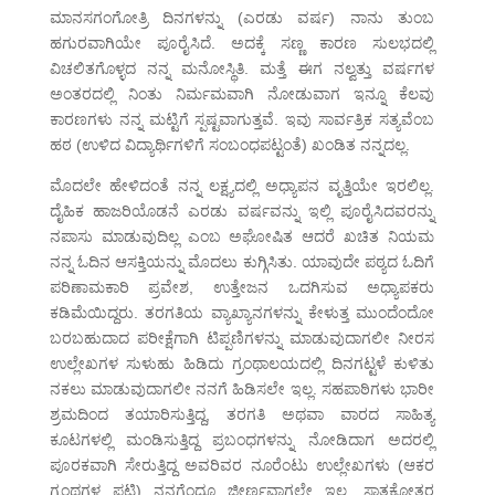
ಮಾನಸಗಂಗೋತ್ರಿ ದಿನಗಳನ್ನು (ಎರಡು ವರ್ಷ) ನಾನು ತುಂಬ
ಹಗುರವಾಗಿಯೇ ಪೂರೈಸಿದೆ. ಅದಕ್ಕೆ ಸಣ್ಣ ಕಾರಣ ಸುಲಭದಲ್ಲಿ
ವಿಚಲಿತಗೊಳ್ಳದ ನನ್ನ ಮನೋಸ್ಥಿತಿ. ಮತ್ತೆ ಈಗ ನಲ್ವತ್ತು ವರ್ಷಗಳ
ಅಂತರದಲ್ಲಿ ನಿಂತು ನಿರ್ಮಮವಾಗಿ ನೋಡುವಾಗ ಇನ್ನೂ ಕೆಲವು
ಕಾರಣಗಳು ನನ್ನ ಮಟ್ಟಿಗೆ ಸ್ಪಷ್ಟವಾಗುತ್ತವೆ. ಇವು ಸಾರ್ವತ್ರಿಕ ಸತ್ಯವೆಂಬ
ಹಠ (ಉಳಿದ ವಿದ್ಯಾರ್ಥಿಗಳಿಗೆ ಸಂಬಂಧಪಟ್ಟಂತೆ) ಖಂಡಿತ ನನ್ನದಲ್ಲ.
ಮೊದಲೇ ಹೇಳಿದಂತೆ ನನ್ನ ಲಕ್ಷ್ಯದಲ್ಲಿ ಅಧ್ಯಾಪನ ವೃತ್ತಿಯೇ ಇರಲಿಲ್ಲ.
ದೈಹಿಕ ಹಾಜರಿಯೊಡನೆ ಎರಡು ವರ್ಷವನ್ನು ಇಲ್ಲಿ ಪೂರೈಸಿದವರನ್ನು
ನಪಾಸು ಮಾಡುವುದಿಲ್ಲ ಎಂಬ ಅಘೋಷಿತ ಆದರೆ ಖಚಿತ ನಿಯಮ
ನನ್ನ ಓದಿನ ಆಸಕ್ತಿಯನ್ನು ಮೊದಲು ಕುಗ್ಗಿಸಿತು. ಯಾವುದೇ ಪಠ್ಯದ ಓದಿಗೆ
ಪರಿಣಾಮಕಾರಿ ಪ್ರವೇಶ, ಉತ್ತೇಜನ ಒದಗಿಸುವ ಅಧ್ಯಾಪಕರು
ಕಡಿಮೆಯಿದ್ದರು. ತರಗತಿಯ ವ್ಯಾಖ್ಯಾನಗಳನ್ನು ಕೇಳುತ್ತ ಮುಂದೆಂದೋ
ಬರಬಹುದಾದ ಪರೀಕ್ಷೆಗಾಗಿ ಟಿಪ್ಪಣಿಗಳನ್ನು ಮಾಡುವುದಾಗಲೀ ನೀರಸ
ಉಲ್ಲೇಖಗಳ ಸುಳುಹು ಹಿಡಿದು ಗ್ರಂಥಾಲಯದಲ್ಲಿ ದಿನಗಟ್ಟಳೆ ಕುಳಿತು
ನಕಲು ಮಾಡುವುದಾಗಲೀ ನನಗೆ ಹಿಡಿಸಲೇ ಇಲ್ಲ. ಸಹಪಾಠಿಗಳು ಭಾರೀ
ಶ್ರಮದಿಂದ ತಯಾರಿಸುತ್ತಿದ್ದ, ತರಗತಿ ಅಥವಾ ವಾರದ ಸಾಹಿತ್ಯ
ಕೂಟಗಳಲ್ಲಿ ಮಂಡಿಸುತ್ತಿದ್ದ ಪ್ರಬಂಧಗಳನ್ನು ನೋಡಿದಾಗ ಅದರಲ್ಲಿ
ಪೂರಕವಾಗಿ ಸೇರುತ್ತಿದ್ದ ಅವರಿವರ ನೂರೆಂಟು ಉಲ್ಲೇಖಗಳು (ಆಕರ
ಗ್ರಂಥಗಳ ಪಟ್ಟಿ) ನನಗೆಂದೂ ಜೀರ್ಣವಾಗಲೇ ಇಲ್ಲ. ಸ್ನಾತಕೋತ್ತರ