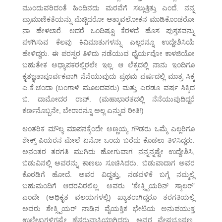
ಮುಂದುವರಿದಂತೆ ಹಿಂದಿನದು ಮರವೆಗೆ ಸಲ್ಲುತ್ತಿತ್ತು ಎಂದೆ. ನನ್ನ
ಪ್ರಾಮಾಣಿಕತೆಯನ್ನು ಮೆಚ್ಚಿದರೋ ಆತ್ಮಾವಲೋಕನ ಮಾಡಿಕೊಂಡರೋ
ನಾ ಹೇಳಲಾರೆ. ಆದರೆ ಒಂದಿಷ್ಟೂ ಕೆರಳದೆ ಹೊಸ ಪುಸ್ತಕವನ್ನು
ಪಳಗಿಸುವ ಕೆಲವು ಕಿವಿಮಾತುಗಳನ್ನು ಎಲ್ಲರನ್ನೂ ಉದ್ದೇಶಿಸಿಯೆ
ಹೇಳಿದ್ದರು. ಈ ಪರಸ್ಪರ ತಿಳಿದು ನಡೆಯುವ ಧೈರ್ಯವೋ ಕಾಳಜಿಯೋ
ಬಹುತೇಕ ಅಧ್ಯಾಪಕರಲ್ಲಿರಲೇ ಇಲ್ಲ. ಆ ಲೆಕ್ಕದಲ್ಲಿ ನಾನು ಇಂದಿಗೂ
ಕೃತಜ್ಞತಾಪೂರ್ವಕವಾಗಿ ನೆನೆಯುವುದು ಪ್ರಥಮ ವರ್ಷದಲ್ಲಿ ಮಾತ್ರ ಸಿಕ್ಕ
ಎ.ಕೆ.ಚಂದಾ (ಬಂಗಾಳಿ ಮೂಲದವರು) ಮತ್ತು ಎರಡೂ ವರ್ಷ ಸಿಕ್ಕಿದ
ಬಿ. ದಾಮೋದರ ರಾವ್. (ಮಹಾಭಾರತದಲ್ಲಿ ನೆನೆಯುವುದಿದ್ದರೆ
ಕರ್ಣನೊಬ್ಬನೇ, ಬೇರಾರನ್ನೂ ಅಲ್ಲ ಎನ್ನುವ ರೀತಿ!)
ಆಂತರಿಕ ಮೌಲ್ಯ ಮಾಪನಕ್ಕೆಂದೇ ಅಣ್ಣಯ್ಯ ಗೌಡರು ಒಮ್ಮೆ ಎಲ್ಲರಿಗೂ
ಶೇಕ್ಸ್ ಪಿಯರನ ಮೇಲೆ ಏನೋ ಒಂದು ಬರೆದು ಕೊಡಲು ತಿಳಿಸಿದ್ದರು.
ಅನಂತರ ತರಗತಿ ಮುಗಿದು ಹೋಗುವಾಗ ನನ್ನನ್ನಷ್ಟೇ ಉದ್ದೇಶಿಸಿ,
ಬಿಡುವಿನಲ್ಲಿ ಅವರನ್ನು ಕಾಣಲು ಸೂಚಿಸಿದರು. ಬಿಡುವಾದಾಗ ಅವರ
ಕೊಠಡಿಗೆ ಹೋದೆ. ಅವರ ವಿದ್ವತ್ತು, ನಡವಳಿಕೆ ಬಗ್ಗೆ ನಮ್ಮಲ್ಲಿ
ಬಹುಮಂದಿಗೆ ಆದರವಿರಲಿಲ್ಲ. ಅವರು ‘ಶೇಕ್ಸ್ಪಿಯರಿನ್ ಸ್ಕಾಲರ್’
ಎಂದೇ (ಅಧಿಕೃತ ವಲಯಗಳಲ್ಲಿ) ಖ್ಯಾತರಾಗಿದ್ದರೂ ತರಗತಿಯಲ್ಲಿ
ಅವರು ಶೇಕ್ಸ್ಪಿಯರ್ ನಾಡಿನ ವೈಯಕ್ತಿಕ ಭೇಟಿಯ ಅನುಪಯುಕ್ತ
ಉಲ್ಲೇಖಗಳಿಗಷ್ಟೇ ಹೆಸರುವಾಸಿಯಾಗಿದ್ದರು. ಅವರ ವೇಷಭೂಷಣ,