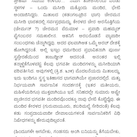
ಶ್ರೀಹರ್ಷ “ಸಮಯ ಉಳಿದರೆ…” ನಮಗೆ ತೋರಿಸಲೆಂದು ಎರಡು
ಸ್ಥಳಗಳ – ಒಂದು ಮಸೀದಿ ಮತ್ತೊಂದು ಮಂದಿರ, ಭೇಟಿ
ಅಂದಾಜಿಸಿದ್ದರು. ಮಿತಾಲದ (ಕಡಂಗಲ್ಲೂರಿನ ಭಾಗ) ಚೇರಮನ
ಮಸೀದಿ ಭಾರತದಲ್ಲಿ ಸರ್ವಪ್ರಥಮದ್ದು. ಕೇರಳದ ಚೇರ ಅರಸೊತ್ತಿಗೆಯ
(ಚೇರ್ಮನ್ ?) ಚೇರಮನ ಪೆರುಮಾಳ – ಪ್ರವಾದಿ ಮಹಮ್ಮದ್
ಪೈಗಂಬರರ ಸಮಕಾಲೀನ. ಆತನಿಗೆ ಅರಬರೊಡನೆ ವ್ಯಾಪಾರೀ
ಸಂಬಂಧಗಳು ಚೆನ್ನಾಗಿದ್ದವು. ಅದರ ಫಲವಾಗಿಆತ ಒಮ್ಮೆ ಅರಬ್ ದೇಶಕ್ಕೆ
ಹೋಗಿದ್ದನಂತೆ. ಅಲ್ಲಿ ಇಸ್ಲಾಂ ಧರ್ಮದಿಂದ ಪ್ರಭಾವಿತನಾಗಿ ಪೂರ್ಣ
ಸ್ವಪ್ರೇರಣೆಯಿಂದ ತಾಜುದ್ದೀನ್ ಆದನಂತೆ. ಅನಂತರ ಇಲ್ಲಿ
ತನ್ನಾಳ್ವಿಕೆಗೊಳಪಟ್ಟ ಕೆಲವು ಭಗವತೀ ಮಂದಿರಗಳನ್ನು ಮಸೀದಿಯಾಗಿ
ಪರಿವರ್ತಿಸಿದ. ಅವುಗಳಲ್ಲಿ (ಕ್ರಿ.ಶ. ೬೨೯) ಮೊದಲನೆಯದು ಮಿತಾಲದ್ದು.
ಇದು ಇಂದಿಗೂ ಸ್ವಸ್ಥ ಇತಿಹಾಸದ ಭಾಗವಾಗಿಯೇ ಪ್ರಚಾರದಲ್ಲಿದೆ. ಮತ್ತು
ನಿರ್ಭಯವಾಗಿ ಸಾರ್ವಜನಿಕ ಸಂದರ್ಶನಕ್ಕೆ (ಇತರ ಮತೀಯರು,
ಮಹಿಳೆಯರಿಗೂ) ಮುಕ್ತವಾಗಿಯೂ ಇದೆ. ಸನಿಹದಲ್ಲೇ ಸುಮಾರು ಅಷ್ಟೇ
ಪ್ರಾಚೀನದ ಭಗವತೀ ಮಂದಿರವೊಂದಕ್ಕೂ ನಾವು ಭೇಟಿ ಕೊಟ್ಟಿದ್ದೆವು. ಈ
ಮಂದಿರ ಕೇರಳದ (ಗುರುವಾಯೂರು, ಶಬರಿಮಲೈ ಸೇರಿದಂತೆ) ಕೆಲವು
ಕಡು ಸಂಪ್ರದಾಯವಾದೀ ದೇವಾಲಯಗಳಂತೆ ಸಾರ್ವಜನಿಕರಿಗೆ ವಿಧಿ
ನಿಷೇಧಗಳನ್ನು ಹೇರುವುದಿಲ್ಲವಂತೆ.
(ಹಿಂದೂಗಳೇ ಆಗಬೇಕು, ಗಂಡಸರು ಅಂಗಿ ಬನಿಯನ್ನು ತೆಗೆಯಬೇಕು,