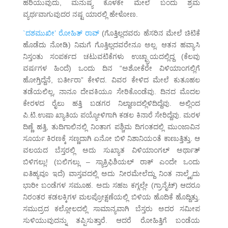
ಹರಿಯುವುದು, ಮನುಷ್ಯ ಕೊಳಕೇ ಮೇಲೆ ಬಂದು ಶ್ರಮ
ವ್ಯರ್ಥವಾಗುವುದರ ನಷ್ಟ ಯಾರಲ್ಲಿ ಹೇಳೋಣ.
`ದಶಮುಖೀ’ ರೋಹಿತ್ ರಾವ್
(ಗೊತ್ತಿಲ್ಲದವರು ಹೆಸರಿನ ಮೇಲೆ ಚಿಟಿಕೆ
ಹೊಡೆದು ನೋಡಿ) ನಿಮಗೆ ಗೊತ್ತಿಲ್ಲದವರೇನೂ ಅಲ್ಲ. ಆತನ ಹವ್ಯಾಸಿ
ನಿಸ್ತಂತು ಸಂಪರ್ಕದ ಚಟುವಟಿಕೆಗಳು ಉಚ್ಛ್ರಾಯದಲ್ಲಿದ್ದ (ಕೆಲವು
ವರ್ಷಗಳ ಹಿಂದೆ) ಒಂದು ದಿನ “ಅಶೋಕೆರೇ ವಿಳಿಯಾಂಗಲ್ಲಿಗೆ
ಹೋಗ್ತಿದ್ದೆನೆ, ಬರ್ತೀರಾ” ಕೇಳಿದ. ವಿವರ ಕೇಳಿದ ಮೇಲೆ ಕುತೂಹಲ
ತಡೆಯಲಿಲ್ಲ, ನಾನೂ ದೇವಕಿಯೂ ಸೇರಿಕೊಂಡೆವು. ದಿನದ ಮೊದಲ
ಕೇರಳದ ರೈಲು ಹತ್ತಿ ಬಡಗರ ನಿಲ್ದಾಣದಲ್ಲಿಳಿದಿದ್ದೆವು. ಅಲ್ಲಿಂದ
ಪಿ.ಟಿ.ಉಷಾ ಖ್ಯಾತಿಯ ಪಯ್ಯೋಳಿಗಾಗಿ ಕಡಲ ಕಿನಾರೆ ಸೇರಿದ್ದೆವು. ಮರಳ
ದಿಣ್ಣೆ ಹತ್ತಿ, ತುದಿಗಾಲಿನಲ್ಲಿ ನಿಂತಾಗ ಪಶ್ಚಿಮ ದಿಗಂತದಲ್ಲಿ ಮುಂಜಾವಿನ
ಸೂರ್ಯ ಕಿರಣಕ್ಕೆ ಸಣ್ಣದಾಗಿ ಏನೋ ಬಿಳಿ ನಿಶಾನಿಯಂತೆ ಕಾಣುತ್ತಿತ್ತು. ಆ
ವಲಯದ ಬೆಸ್ತರಲ್ಲಿ ಅದು ಸುಖ್ಯಾತ ವಿಳಿಯಾಂಗಲ್ ಅರ್ಥಾತ್
ಬಿಳಿಗಲ್ಲು! (ಬಲಿಗಲ್ಲು – ಸ್ಯಾಕ್ರಿಫಿಶಿಯಲ್ ರಾಕ್ ಎಂದೇ ಒಂದು
ಐತಿಹ್ಯವೂ ಇದೆ) ವಾಸ್ತವದಲ್ಲಿ ಅದು ನೀರಮೇಲೆದ್ದು ನಿಂತ ನಾಲ್ಕೈದು
ಭಾರೀ ಬಂಡೆಗಳ ಸಮೂಹ. ಅದು ಸಹಜ ಕಗ್ಗಲ್ಲೇ (ಗ್ರಾನೈಟ್) ಆದರೂ
ನಿರಂತರ ಕಡಲಕ್ಕಿಗಳ ಮಲಪ್ರೋಕ್ಷಣೆಯಲ್ಲಿ ಬಿಳಿಯ ಹೊದಿಕೆ ಹೊದ್ದಿತ್ತು.
ಸಮುದ್ರದ ಕಲ್ಲೋಲದಲ್ಲಿ ಸಾಮಾನ್ಯವಾಗಿ ಬೆಸ್ತರು ಅದರ ಸಮೀಪ
ಸುಳಿಯುವುದನ್ನು ತಪ್ಪಿಸುತ್ತಾರೆ. ಆದರೆ ರೋಹಿತ್ತಿಗೆ ಬಂಡೆಯ