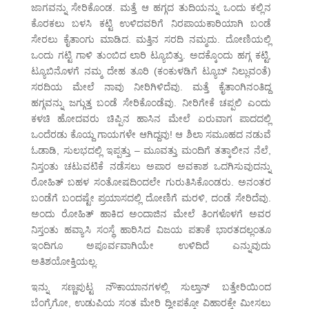
ಜಾಗವನ್ನು ಸೇರಿಕೊಂಡ. ಮತ್ತೆ ಆ ಹಗ್ಗದ ತುದಿಯನ್ನು ಒಂದು ಕಲ್ಲಿನ
ಕೊರಕಲು ಬಳಸಿ ಕಟ್ಟಿ ಉಳಿದವರಿಗೆ ನಿರಪಾಯಕಾರಿಯಾಗಿ ಬಂಡೆ
ಸೇರಲು ಕೈತಾಂಗು ಮಾಡಿದ. ಮತ್ತಿನ ಸರದಿ ನಮ್ಮದು. ದೋಣಿಯಲ್ಲಿ
ಒಂದು ಗಟ್ಟಿ ಗಾಳಿ ತುಂಬಿದ ಲಾರಿ ಟ್ಯೂಬಿತ್ತು. ಅದಕ್ಕೊಂದು ಹಗ್ಗ ಕಟ್ಟಿ,
ಟ್ಯೂಬಿನೊಳಗೆ ನಮ್ಮ ದೇಹ ತೂರಿ (ಕಂಕುಳಡಿಗೆ ಟ್ಯೂಬ್ ನಿಲ್ಲುವಂತೆ)
ಸರದಿಯ ಮೇಲೆ ನಾವು ನೀರಿಗಿಳಿದೆವು. ಮತ್ತೆ ಕೈತಾಂಗಿನಂತಿದ್ದ
ಹಗ್ಗವನ್ನು ಜಗ್ಗುತ್ತ ಬಂಡೆ ಸೇರಿಕೊಂಡೆವು. ನೀರಿಗೇಕೆ ಚಪ್ಪಲಿ ಎಂದು
ಕಳಚಿ ಹೋದವರು ಚಿಪ್ಪಿನ ಹಾಸಿನ ಮೇಲೆ ಏರುವಾಗ ಪಾದದಲ್ಲಿ
ಒಂದೆರಡು ಕೊಯ್ದ ಗಾಯಗಳೇ ಆಗಿದ್ದವು! ಆ ಶಿಲಾ ಸಮೂಹದ ನಡುವೆ
ಓಡಾಡಿ, ಸುಲಭದಲ್ಲಿ ಇಪ್ಪತ್ತು – ಮೂವತ್ತು ಮಂದಿಗೆ ತತ್ಕಾಲೀನ ನೆಲೆ,
ನಿಸ್ತಂತು ಚಟುವಟಿಕೆ ನಡೆಸಲು ಅಪಾರ ಅವಕಾಶ ಒದಗಿಸುವುದನ್ನು
ರೋಹಿತ್ ಬಹಳ ಸಂತೋಷದಿಂದಲೇ ಗುರುತಿಸಿಕೊಂಡರು. ಅನಂತರ
ಬಂಡೆಗೆ ಬಂದಷ್ಟೇ ಪ್ರಯಾಸದಲ್ಲಿ ದೋಣಿಗೆ ಮರಳಿ, ದಂಡೆ ಸೇರಿದೆವು.
ಅಂದು ರೋಹಿತ್ ಹಾಕಿದ ಅಂದಾಜಿನ ಮೇಲೆ ತಿಂಗಳೊಳಗೆ ಅವರ
ನಿಸ್ತಂತು ಹವ್ಯಾಸಿ ಸಂಸ್ಥೆ ಹಾರಿಸಿದ ವಿಜಯ ಪತಾಕೆ ಭಾರತದಲ್ಲಂತೂ
ಇಂದಿಗೂ ಅಪೂರ್ವವಾಗಿಯೇ ಉಳಿದಿದೆ ಎನ್ನುವುದು
ಅತಿಶಯೋಕ್ತಿಯಲ್ಲ.
ಇನ್ನು ಸಣ್ಣಪುಟ್ಟ ನೌಕಾಯಾನಗಳಲ್ಲಿ ಸುಲ್ತಾನ್ ಬತ್ತೇರಿಯಿಂದ
ಬೆಂಗ್ರೆಗೋ, ಉಡುಪಿಯ ಸಂತ ಮೇರಿ ದ್ವೀಪಕ್ಕೋ ವಿಹಾರಕ್ಕೇ ಮೀಸಲು