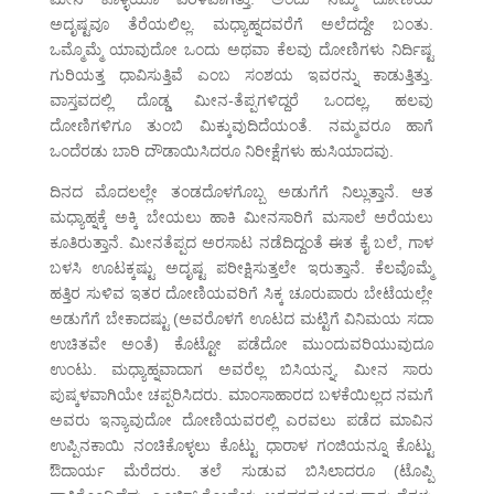
ಅದೃಷ್ಟವೂ ತೆರೆಯಲಿಲ್ಲ. ಮಧ್ಯಾಹ್ನದವರೆಗೆ ಅಲೆದದ್ದೇ ಬಂತು.
ಒಮ್ಮೊಮ್ಮೆ ಯಾವುದೋ ಒಂದು ಅಥವಾ ಕೆಲವು ದೋಣಿಗಳು ನಿರ್ದಿಷ್ಟ
ಗುರಿಯತ್ತ ಧಾವಿಸುತ್ತಿವೆ ಎಂಬ ಸಂಶಯ ಇವರನ್ನು ಕಾಡುತ್ತಿತ್ತು.
ವಾಸ್ತವದಲ್ಲಿ ದೊಡ್ಡ ಮೀನ-ತೆಪ್ಪಗಳಿದ್ದರೆ ಒಂದಲ್ಲ, ಹಲವು
ದೋಣಿಗಳಿಗೂ ತುಂಬಿ ಮಿಕ್ಕುವುದಿದೆಯಂತೆ. ನಮ್ಮವರೂ ಹಾಗೆ
ಒಂದೆರಡು ಬಾರಿ ದೌಡಾಯಿಸಿದರೂ ನಿರೀಕ್ಷೆಗಳು ಹುಸಿಯಾದವು.
ದಿನದ ಮೊದಲಲ್ಲೇ ತಂಡದೊಳಗೊಬ್ಬ ಅಡುಗೆಗೆ ನಿಲ್ಲುತ್ತಾನೆ. ಆತ
ಮಧ್ಯಾಹ್ನಕ್ಕೆ ಅಕ್ಕಿ ಬೇಯಲು ಹಾಕಿ ಮೀನಸಾರಿಗೆ ಮಸಾಲೆ ಅರೆಯಲು
ಕೂತಿರುತ್ತಾನೆ. ಮೀನತೆಪ್ಪದ ಅರಸಾಟ ನಡೆದಿದ್ದಂತೆ ಈತ ಕೈ ಬಲೆ, ಗಾಳ
ಬಳಸಿ ಊಟಕ್ಕಷ್ಟು ಅದೃಷ್ಟ ಪರೀಕ್ಷಿಸುತ್ತಲೇ ಇರುತ್ತಾನೆ. ಕೆಲವೊಮ್ಮೆ
ಹತ್ತಿರ ಸುಳಿವ ಇತರ ದೋಣಿಯವರಿಗೆ ಸಿಕ್ಕ ಚೂರುಪಾರು ಬೇಟೆಯಲ್ಲೇ
ಅಡುಗೆಗೆ ಬೇಕಾದಷ್ಟು (ಅವರೊಳಗೆ ಊಟದ ಮಟ್ಟಿಗೆ ವಿನಿಮಯ ಸದಾ
ಉಚಿತವೇ ಅಂತೆ) ಕೊಟ್ಟೋ ಪಡೆದೋ ಮುಂದುವರಿಯುವುದೂ
ಉಂಟು. ಮಧ್ಯಾಹ್ನವಾದಾಗ ಅವರೆಲ್ಲ ಬಿಸಿಯನ್ನ, ಮೀನ ಸಾರು
ಪುಷ್ಕಳವಾಗಿಯೇ ಚಪ್ಪರಿಸಿದರು. ಮಾಂಸಾಹಾರದ ಬಳಕೆಯಿಲ್ಲದ ನಮಗೆ
ಅವರು ಇನ್ಯಾವುದೋ ದೋಣಿಯವರಲ್ಲಿ ಎರವಲು ಪಡೆದ ಮಾವಿನ
ಉಪ್ಪಿನಕಾಯಿ ನಂಚಿಕೊಳ್ಳಲು ಕೊಟ್ಟು ಧಾರಾಳ ಗಂಜಿಯನ್ನೂ ಕೊಟ್ಟು
ಔದಾರ್ಯ ಮೆರೆದರು. ತಲೆ ಸುಡುವ ಬಿಸಿಲಾದರೂ (ಟೊಪ್ಪಿ