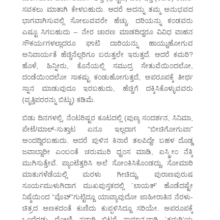
ಸವಕಲು ಮಾತಾಗಿ ಕೇಳಬಹುದು. ಆದರೆ ಅದನ್ನು ತಮ್ಮ ಅನುಭವದ
ಭಾಗವಾಗಿಸುವಲ್ಲಿ ಸೋಲುವವರೇ ಹೆಚ್ಚು. ದರಿಯನ್ನು ಕಂಡವರು
ಎಷ್ಟೂ ಸಿಗಬಹುದು – ನೇರ ಚಾರಣ ಮಾಡದಿದ್ದರೂ ವಿವಿಧ ವಾಹನ
ಸೌಕರ್ಯಗಳಲ್ಲಾದರೂ ಘಾಟಿ ದಾರಿಯನ್ನು ಹಾಯ್ದುಹೋಗುವ
ಅನಿವಾರ್ಯತೆ ಹೆಚ್ಚಿನೆಲ್ಲರಿಗೂ ಬರುತ್ತಲೇ ಇರುತ್ತದೆ. ಆದರೆ ಕಮರಿ?
ಹೊಳೆ, ಹಿನ್ನೀರು, ಕೊನೆಯಲ್ಲಿ ಸಮುದ್ರ ಸೇತುವೆಯಿಂದಲೋ,
ದಂಡೆಯಿಂದಲೋ ಸಾಕಷ್ಟು ಕಂಡುಹೋಗುತ್ತದೆ, ಅಪರೂಪಕ್ಕೆ ತೀರ್ಥ
ಸ್ನಾನ ಮಾಡುವುದೂ ಇರಬಹುದು, ಹೆಚ್ಚಿಗೆ ದಕ್ಕಿಸಿಕೊಳ್ಳುವವರು
(ವೃತ್ತಿಪರರನ್ನು ಬಿಟ್ಟು) ಕಡಿಮೆ.
ಬಿಡು ದಿನಗಳಲ್ಲಿ, ನೆಂಟರಿಷ್ಟರ ಕೂಟದಲ್ಲಿ (ಪುಣ್ಯ ಸಂದರ್ಶನ, ಸಿನಿಮಾ,
ಪೇಟೆ/ಮಾಲ್-ಸುತ್ತಾಟ ಏನೂ ಇಲ್ಲದಾಗ “ಬೀಚಿಗೋಗುವಾ”
ಅಂದದ್ದಿರಬಹುದು. ಆದರೆ ಪುಳಿನ ಕಿನಾರೆ ತಲಪಿದ್ದೇ ಬಹಳ ದೊಡ್ಡ
ಜವಾಬ್ದಾರೀ ಎಂಬಂತೆ ಚರುಮುರಿ ಧ್ವಂಸ ಮಾಡಿ, ಐಸ್ಕ್ರೀಂ ನೆಕ್ಕಿ
ಮುಗಿಸುತ್ತೇವೆ. ಪ್ಯಾಂಟೆತ್ತರಿಸಿ ಅಲೆ ಸೋಂಕಿಸಿಕೊಂಡದ್ದು, ಸೋಮಾರಿ
ಮಾತುಗಳೆಡೆಯಲ್ಲಿ ಮರಳು ಗೀಚಿದ್ದು, ಪುರಾಣಪುರುಷ
ಸೂರ್ಯಮುಳುಗಿದಾಗ ಮುಖಪುಸ್ತಕದಲ್ಲಿ `ಲಾಯಕ್’ ಹೊಡೆದಷ್ಟೇ
ನಿಷ್ಠೆಯಿಂದ “ವೊವ್”ಗುಟ್ಟಿದ್ದೂ ಯಾವ್ಯಾವುದೋ ಜಾಹೀರಾತಿನ ನೆರಳು-
ಚಿತ್ರದ ಅಣಕದಂತೆ ಕುಣಿದು ಕುಪ್ಪಳಿಸಿದ್ದೂ ಸರಿಯೇ. ಅಪರೂಪಕ್ಕೆ
ಒಂದೆರಡು ದೋಣಿ ಸವಾರಿ ಬಿಟ್ಟರೆ ಸಾಮಾನ್ಯವಾಗಿ `ಕಮರಿ’ಯ