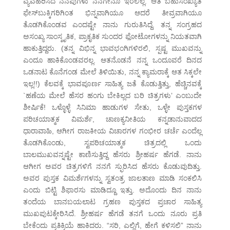
ವ್ಯವಹರಿಸಿದ ನೆನಪುಗಳು ನನಗೇನೂ ಇರಲಿಲ್ಲ. ಆತ ಬಹುಸಂಖ್ಯಾತ
ಫೇಸ್‍ಬುಕ್ಕಿಗರಿಗಿಂತ ಭಿನ್ನವಾಗಿಯೂ ಆದರೆ ತೀವ್ರವಾಗಿಯೂ
ತೊಡಗಿಕೊಂಡವ ಎಂದಷ್ಟೇ ನಾನು ಗುರುತಿಸಿದ್ದೆ. ತನ್ನ ಸಂಗ್ರಹದ
ಅಸಂಖ್ಯ ಸಾಂಸ್ಕೃತಿಕ, ಪ್ರಾಕೃತಿಕ ಸುಂದರ ಫೋಟೋಗಳನ್ನು ನಿಯತವಾಗಿ
ಹಾಕುತ್ತಿದ್ದರು. (ತನ್ನ ವಿಭಿನ್ನ ಭಾವಭಂಗಿಗಳಿರಲಿ, ಸ್ಪಷ್ಟ ಮುಖವನ್ನು
ಎಂದೂ ಹಾಕಿಕೊಂಡವರಲ್ಲ. ಆತನೊಡನೆ ನನ್ನ ಒಂದೂವರೆ ದಿನದ
ಒಡನಾಟ ಕೊನೆಗಂಡ ಮೇಲೆ ತಿಳಿಯಿತು, ನನ್ನ ಕ್ಯಾಮರಾಕ್ಕೆ ಆತ ಸಿಕ್ಕಲೇ
ಇಲ್ಲ!!) ಕೆಲವಕ್ಕೆ ಭಾವಪೂರ್ಣ ಸಾಹಿತ್ಯ ಜತೆ ಕೊಡುತ್ತಿತ್ತು, ಹೆಚ್ಚಿನವಕ್ಕೆ
`ಹಣೆಯ ಮೇಲೆ ಹೆಸರ ಹಂಗು ಬೇಕಿಲ್ಲದ ಬರಿ ಚಿತ್ರಗಳು’ ಎಂಬುದೇ
ಶೀರ್ಷಿಕೆ! ಒಳ್ಳೊಳ್ಳೆ ಸಿನಿಮಾ ಹಾಡುಗಳ ಸೇತು, ಒಳ್ಳೇ ಪುಸ್ತಕಗಳ
ಪರಿಚಯಾತ್ಮಕ ವಿಮರ್ಶೆ, ಚಾಣಕ್ಯನೀತಿಯ ಕನ್ನಡಾನುವಾದದ
ಧಾರಾವಾಹಿ, ಆಗೀಗ ರಾಜಕೀಯ ವಿಚಾರಗಳ ಗಂಭೀರ ಚರ್ಚೆ ಎಂದೆಲ್ಲ
ತೊಡಗಿಕೊಂಡು, ಸ್ವಪರಿಚಯಾತ್ಮಕ ಚಿತ್ರದಲ್ಲಿ ಒಂದು
ಬಾಲಮುಖವನ್ನಷ್ಟೇ ಕಾಣಿಸುತ್ತಿದ್ದ ಹೆಸರು ಶ್ರೀಹರ್ಷ ಹೆಗಡೆ. ನಾನು
ಆಗೀಗ ಅವರ ಚಿತ್ರಗಳಿಗೆ ನನಗೆ ಸ್ಫುರಿಸಿದ ಹೆಸರು ಕೊಡುವುದಿತ್ತು.
ಅವರ ಪುಸ್ತಕ ವಿಮರ್ಶೆಗಳನ್ನು ಸ್ವತಂತ್ರ ಜಾಲತಾಣ ಮಾಡಿ ಸಂಕಲಿಸಿ
ಎಂದು ಬಿಟ್ಟಿ ಶಿಫಾರಸು ಮಾಡಿದ್ದೂ ಇತ್ತು. ಅದೊಂದು ದಿನ ನಾನು
ತಂದೆಯ ಬಾನಬಯಲಾಟ ಗ್ರಹಣ ಪುಸ್ತಕದ ಪ್ರಚಾರ ಸಾಹಿತ್ಯ
ಮುಖಪುಟಕ್ಕೇರಿಸಿದೆ. ಶ್ರೀಹರ್ಷ ಹೆಗಡೆ ತನಗೆ ಒಂದು ನೂರು ಪ್ರತಿ
ಬೇಕೆಂದು ಪ್ರತಿಕ್ರಿಯೆ ಹಾಕಿದರು. “ಸರಿ, ಎಲ್ಲಿಗೆ, ಹೇಗೆ ಕಳಿಸಲಿ” ನಾನು