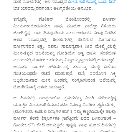
ನಾಡ ದೋಣಿಗಳು) `ಆಳ ಸಮುದ್ರದ
ಮೀನುಗಾರಿಕೆಯಲ್ಲಿ ಒಂದು ದಿನ
’
ಭಾಗಿಯಾದದ್ದು ನನಗಂತೂ ಅವಿಸ್ಮರಣೀಯ ಅನುಭವ.
ಇನ್ನೊಮ್ಮೆ ಮೊಟಾರ್ ಬೋಟೊಂದರಲ್ಲಿ ಪರ್ಸೀನ್
ಮೀನುಗಾರರೊಡನೆಯೂ ನಾವು ಮೂರೋ ನಾಲ್ಕೋ ಗೆಳೆಯರು
ಹೋಗಿದ್ದೆವು. ಅದು ದಿನಪೂರ್ತಿಯ ಕಡಲ ಅಲೆದಾಟ. ಕೆಲವು ನಿಗದಿತ
ಆಳದ ಸಮುದ್ರದಲ್ಲಿ, ಹಿಂಡುಗಳಲ್ಲಿ ಜೀವಿಸುವ ಮೀನುಗಳು
ಪರ್ಸೀನಿನವರ ಲಕ್ಷ್ಯ. ಇವರು ಸಾಮಾನ್ಯವಾಗಿ ನೀರ ಮೇಲ್ಮೈಯಲ್ಲಿ
ಮೀನ-ತೆಪ್ಪದ ಚಲನೆಯನ್ನು ನೋಡಿಯೇ ಅತ್ತ ಧಾವಿಸಿ, ಸಂಶಯಿತ
ವಲಯದಲ್ಲಿ ಮೊದಲು ಬಲೆಯನ್ನು ವಿಸ್ತಾರ ವೃತ್ತಾಕಾರದಲ್ಲಿ ಹರಡುತ್ತಾರೆ.
ಅನಂತರ ದಾರಗಳ ಸೌಕರ್ಯದಲ್ಲಿ ತಳವನ್ನು ಮುಚ್ಚಿ ಬಲೆಯ
ಸಂಚಿಯಂಥದೇ ರಚನೆ ಮಾಡುತ್ತಾರೆ. ಮತ್ತೆ ಇದರೊಳಗೆ ಸಿಕ್ಕಿ
ಬಿದ್ದಿರಬಹುದಾದ ಮೀನ ಹಿಂಡನ್ನು ಸಂಗ್ರಹಿಸುವಂತೆ ಬಲೆಯನ್ನು
ದೋಣಿಯೊಳಕ್ಕೆ ಎಳೆದು ಹಾಕುತ್ತಾರೆ.
ಆ ದಿನಗಳಲ್ಲಿ ಸಾಂಪ್ರದಾಯಿಕ ಕ್ರಮಗಳನ್ನು ಮೀರಿ ಬೆಳೆಯುತ್ತಿದ್ದ
ಯಾಂತ್ರಿಕ ಮೀನುಗಾರಿಕೆಯಾದ ಪರ್ಸೀನಿನಲ್ಲೂ ವಿಪರೀತ ಸ್ಪರ್ಧೆಯಿತ್ತು.
(ಮಂಗಳೂರು ಉಡುಪಿ ಬಸ್ಸುಗಳ ಹಾಗೆ!) ನಮ್ಮ ಕಣ್ಣಳವಿಯಲ್ಲೇ ಹಲವು
ಪರ್ಸೀನ್, ಕೆಲವು ಟ್ರಾಲರ್ಗಳೂ (ಇನ್ನೊಂದು ವಿಧದ ಮೀನುಗಾರಿಕೆ –
ಗೋರುಬಲೆ?) ಬೇಟೆ ಅರಸುತ್ತಲೇ ಇದ್ದವು. ನಾವು ಹೋದ ದಿನಗಳಲ್ಲಿ
ಮೀನ ಕೊಳ್ಳೆಯೂ ವಿರಳವಾಗಿತ್ತು. ಅಂದು ನಮ್ಮ ದೋಣಿಯ