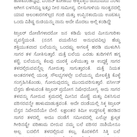
ಹಾಕಿಕೊಂಡಿದ್ದೆವು, ಎಂಜಿನ್ ಕೋಣೆಯ ಅಕ್ಕಪಕ್ಕದ ಚೂರುಪಾರು ನೆರಳು
ಆಗೀಗ ಬಳಸಿದ್ದೂ ಇತ್ತು) ನೀರ ಸಾಮೀಪ್ಯ, ಬೀಸುಗಾಳಿಯ ಸಾಂತ್ವನದಲ್ಲಿ
ಯಾವ ಅಲಂಕಾರಗಳಿಲ್ಲದ ಗಂಜಿ ಮತ್ತು ಉಪ್ಪಿನಕಾಯಿಯ ಊಟಕ್ಕೂ
ಒಂದು ವಿಶಿಷ್ಟ ರುಚಿಯನ್ನು ನಾನು ಅದೇ ಮೊದಲು ಅಲ್ಲಿ ಕಂಡಿದ್ದೆ!
ಟ್ರಾಲರ್ ದೋಣಿಗಳಾದರೋ ಜನ ಕಡಿಮೆ ಇರುವ ಮೀನುಗಾರಿಕಾ
ವ್ಯವಸ್ಥೆಯಂತೆ. (ನನಗೆ ಪಯಣಿಸಿದ ಅನುಭವವಿಲ್ಲ) ಹೆಚ್ಚು
ಶಕ್ತಿಯುತವಾದ ಬಲೆಯನ್ನು ಒಂದಷ್ಟು ಅಗಲಕ್ಕೆ ಹರಡಿ ಮುಳುಗಿಸಿ
ಸಾಗರ ತಳ ಸೋಕಿಸುತ್ತಾರೆ. ಮತ್ತೆ ಬಲೆಯ ಎರಡು ತುದಿಗಳಿಗೆ ಹಗ್ಗ
ಕಟ್ಟಿ, ಬಲೆಯನ್ನು ಕೆಲವು ದೂರಕ್ಕೆ ಎಳೆಯುತ್ತಾ ಆ ಉದ್ದಕ್ಕೆ ಸಾಗರ
ತಳದಲ್ಲಿರುವವನ್ನೆಲ್ಲ ಗೋರುತ್ತಾ ಸಾಗುತ್ತಾರಂತೆ. ಮತ್ತೆ ನಿಯತ
ಅಂತರಗಳಲ್ಲಿ ಯಂತ್ರ ಸೌಲಭ್ಯಗಳಲ್ಲೇ ಬಲೆಯನ್ನು ಮೇಲಕ್ಕೆತ್ತಿ ಕೊಳ್ಳೆ
ಸಂಗ್ರಹಿಸಿಕೊಂಡು, ಗೋರುವುದನ್ನು ಮುಂದುವರಿಸುತ್ತಾರೆ. ಪರ್ಸೀನ್
ಬೆಸ್ತರು ಹೇಳುವಂತೆ ಟ್ರಾಲರ್ ಪ್ರಯೋಗ ನಿಷೇಧಯೋಗ್ಯ. ಅದು ಸಾಗರ
ತಳವನ್ನು ಗೋರುವ ಕ್ರಮದಲ್ಲಿ ಮೀನಿನ ಮೊಟ್ಟೆ ಮತ್ತು ವಿಕಸಿಸುವ
ಪರಿಸರವನ್ನೇ ಹಾಳುಮಾಡುತ್ತವಂತೆ. ಅದೇ ದಂಡೆಯಲ್ಲಿ ಸಿಕ್ಕ ಟ್ರಾಲರ್
ಬೆಸ್ತನ ನಿವೇದನೆಯೇ ಬೇರೆ. ಲಕ್ಷಾಂತರ ಕಿಮೀ ಉದ್ದಗಲಕ್ಕೆ ಹರಡಿದ
ಸಾಗರ ತಳದಲ್ಲಿ, ಅದೂ ದಂಡೆಗೆ ಸಮೀಪದಲ್ಲಿ ಎಲ್ಲೋ ಕ್ಷುಲ್ಲಕ
ಗೀರಿನಷ್ಟೇ ಪರಿಣಾಮ ಬೀರುವ ನಮ್ಮ ಬಲೆ ಪರಿಸರ ನಾಶಿಯೇನೂ
ಅಲ್ಲ. ಬದಲಿಗೆ ತಳದಲ್ಲಿರುವ ಕಲ್ಲು, ಕೊರಕಲಿಗೆ ಸಿಕ್ಕಿ ಬಲೆ