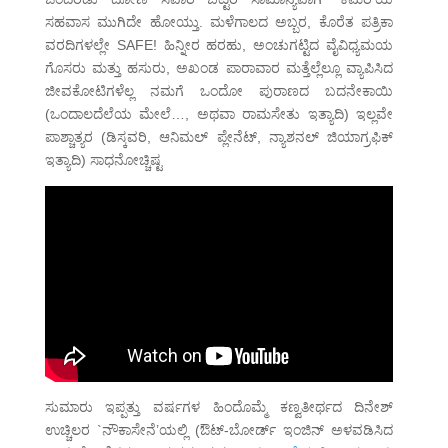
ಸಹವಾಸ ಮುಗಿದೇ ಹೋಯ್ತು. ಮಳೆಗಾಲದ ಅಬ್ಬರ, ಕೊರೆತ ಪತ್ರಿಕಾ
ವರದಿಗಳಲ್ಲೇ SAFE! ಹಿನ್ನೀರ ಹರಹು, ಅಂಚುಗಟ್ಟಿದ ವೈವಿಧ್ಯಮಯ
ಗೊಸರು ಮತ್ತು ಹಸುರು, ಅಖಂಡ ಪಾರಾವಾರ ಮತ್ತೆಲ್ಲೆಲ್ಲೂ ವ್ಯಾಪಿಸಿದ
ಜೀವಕೋಟಿಗಳೆಲ್ಲ ನಮಗೆ ಒಂದೋ ಪುರಾಣದ ಬದನೇಕಾಯಿ
(ಒಂದಾಲದೆಲೆಯ ಮೇಲೆ…, ಅಥವಾ ರಾಮಸೇತು ಇತ್ಯಾದಿ) ಇಲ್ಲವೇ
ಪಾಶ್ಚಾತ್ಯರ (ಡಿಸ್ಕವರಿ, ಆನಿಮಲ್ ಪ್ಲೇನೆಟ್, ನ್ಯಾಶನಲ್ ಜಿಯಾಗ್ರಫಿಕ್
ಇತ್ಯಾದಿ) ಸಾಧನೋಚ್ಚಿಷ್ಟ
ಸುಮಾರು ಇಪ್ಪತ್ತು ವರ್ಷಗಳ ಹಿಂದೊಮ್ಮೆ ಕಣ್ವತೀರ್ಥದ ದಿನೇಶ್
ಉಚ್ಚಿಲರ `ನೌಕಾಸೇನೆ’ಯಲ್ಲಿ (ಔಟ್-ಬೋರ್ಡ್ ಇಂಜಿನ್ ಅಳವಡಿಸಿದ