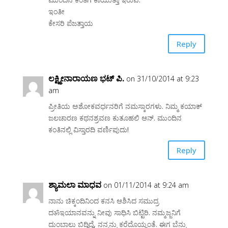
ಇಂತೀ
ಕೇಸರಿ ಪೆಜತ್ತಾಯ
Reply
ಲಕ್ಷ್ಮೀನಾರಾಯಣ ಭಟ್ ಪಿ.
on 31/10/2014 at 9:23
am
ಪ್ರೀತಿಯ ಅಶೋಕವರ್ಧನರಿಗೆ ನಮಸ್ಕಾರಗಳು. ನಿಮ್ಮ ಕಯಾಕ್
ಜಲಚಾರಣ ಕಥನಶ್ರವಣ ಕುತೂಹಲಿ ಆನ್. ಮುಂದಿನ
ಕಂತಿನಲ್ಲಿ ವಿಸ್ತಾರದಿ ವರ್ಣಿಪುದು!
Reply
ಶ್ಯಾಮಲಾ ಮಾಧವ
on 01/11/2014 at 9:24 am
ನಾನು ಚಿಕ್ಕಂದಿನಿಂದ ಕನಸಿ ಆಶಿಸಿದ ಸಮುದ್ರ
ದॐಇಯಾನವನ್ನು ನೀವು ಸಾಧಿಸಿ ಬಿಟ್ಟಿರಿ. ನಮ್ಮಜ್ಜನಿಗೆ
ದುಂಬಾಲು ಬಿದ್ದಿದ್ದೆ, ನನ್ನನ್ನು ಕರೆದೊಯ್ವಂತೆ. ಈಗ ಬೆನ್ನು