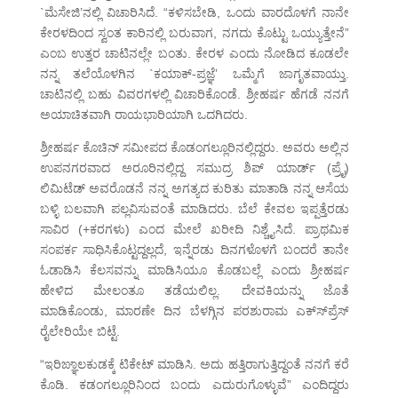
`ಮೆಸೇಜಿ’ನಲ್ಲಿ ವಿಚಾರಿಸಿದೆ. “ಕಳಿಸಬೇಡಿ, ಒಂದು ವಾರದೊಳಗೆ ನಾನೇ
ಕೇರಳದಿಂದ ಸ್ವಂತ ಕಾರಿನಲ್ಲಿ ಬರುವಾಗ, ನಗದು ಕೊಟ್ಟು ಒಯ್ಯುತ್ತೇನೆ”
ಎಂಬ ಉತ್ತರ ಚಾಟಿನಲ್ಲೇ ಬಂತು. ಕೇರಳ ಎಂದು ನೋಡಿದ ಕೂಡಲೇ
ನನ್ನ ತಲೆಯೊಳಗಿನ `ಕಯಾಕ್-ಪ್ರಜ್ಞೆ’ ಒಮ್ಮೆಗೆ ಜಾಗೃತವಾಯ್ತು.
ಚಾಟಿನಲ್ಲಿ ಬಹು ವಿವರಗಳಲ್ಲಿ ವಿಚಾರಿಕೊಂಡೆ. ಶ್ರೀಹರ್ಷ ಹೆಗಡೆ ನನಗೆ
ಅಯಾಚಿತವಾಗಿ ರಾಯಭಾರಿಯಾಗಿ ಒದಗಿದರು.
ಶ್ರೀಹರ್ಷ ಕೊಚಿನ್ ಸಮೀಪದ ಕೊಡಂಗಲ್ಲೂರಿನಲ್ಲಿದ್ದರು. ಅವರು ಅಲ್ಲಿನ
ಉಪನಗರವಾದ ಅರೂರಿನಲ್ಲಿದ್ದ ಸಮುದ್ರ ಶಿಪ್ ಯಾರ್ಡ್ (ಪ್ರೈ)
ಲಿಮಿಟೆಡ್ ಅವರೊಡನೆ ನನ್ನ ಅಗತ್ಯದ ಕುರಿತು ಮಾತಾಡಿ ನನ್ನ ಆಸೆಯ
ಬಳ್ಳಿ ಬಲವಾಗಿ ಪಲ್ಲವಿಸುವಂತೆ ಮಾಡಿದರು. ಬೆಲೆ ಕೇವಲ ಇಪ್ಪತ್ತೆರಡು
ಸಾವಿರ (+ಕರಗಳು) ಎಂದ ಮೇಲೆ ಖರೀದಿ ನಿಶ್ಚೈಸಿದೆ. ಪ್ರಾಥಮಿಕ
ಸಂಪರ್ಕ ಸಾಧಿಸಿಕೊಟ್ಟದ್ದಲ್ಲದೆ, ಇನ್ನೆರಡು ದಿನಗಳೊಳಗೆ ಬಂದರೆ ತಾನೇ
ಓಡಾಡಿಸಿ ಕೆಲಸವನ್ನು ಮಾಡಿಸಿಯೂ ಕೊಡಬಲ್ಲೆ ಎಂದು ಶ್ರೀಹರ್ಷ
ಹೇಳಿದ ಮೇಲಂತೂ ತಡೆಯಲಿಲ್ಲ. ದೇವಕಿಯನ್ನು ಜೊತೆ
ಮಾಡಿಕೊಂಡು, ಮಾರಣೇ ದಿನ ಬೆಳಗ್ಗಿನ ಪರಶುರಾಮ ಎಕ್ಸ್‍ಪ್ರೆಸ್
ರೈಲೇರಿಯೇ ಬಿಟ್ಟೆ.
“ಇರಿಙ್ಞಾಲಕುಡಕ್ಕೆ ಟಿಕೇಟ್ ಮಾಡಿಸಿ. ಅದು ಹತ್ತಿರಾಗುತ್ತಿದ್ದಂತೆ ನನಗೆ ಕರೆ
ಕೊಡಿ. ಕಡಂಗಲ್ಲೂರಿನಿಂದ ಬಂದು ಎದುರುಗೊಳ್ಳುವೆ” ಎಂದಿದ್ದರು