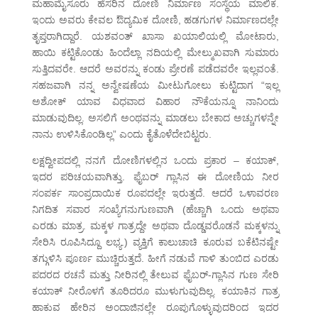
ಮಹಾಮೈಸೂರು ಹೆಸರಿನ ದೋಣಿ ನಿರ್ಮಾಣ ಸಂಸ್ಥೆಯ ಮಾಲಿಕ.
ಇಂದು ಅವರು ಕೇವಲ ಔದ್ಯಮಿಕ ದೋಣಿ, ಹಡಗುಗಳ ನಿರ್ಮಾಣದಲ್ಲೇ
ತೃಪ್ತರಾಗಿದ್ದಾರೆ. ಯಶವಂತ್ ಖಾಸಾ ಖಯಾಲಿಯಲ್ಲಿ ಮೋಟಾರು,
ಹಾಯಿ ಕಟ್ಟಿಕೊಂಡು ಹಿಂದೆಲ್ಲಾ ನದಿಯಲ್ಲಿ ಮೇಲ್ಮುಖವಾಗಿ ಸುಮಾರು
ಸುತ್ತಿದವರೇ. ಆದರೆ ಅವರನ್ನು ಕಂಡು ಪ್ರೇರಣೆ ಪಡೆದವರೇ ಇಲ್ಲವಂತೆ.
ಸಹಜವಾಗಿ ನನ್ನ ಅನ್ವೇಷಣೆಯ ಮೀಟುಗೋಲು ಕುಟ್ಟಿದಾಗ “ಇಲ್ಲ
ಅಶೋಕ್ ಯಾವ ವಿಧವಾದ ವಿಹಾರ ನೌಕೆಯನ್ನೂ ನಾನಿಂದು
ಮಾಡುವುದಿಲ್ಲ. ಅಸಲಿಗೆ ಅಂಥವನ್ನು ಮಾಡಲು ಬೇಕಾದ ಅಚ್ಚುಗಳನ್ನೇ
ನಾನು ಉಳಿಸಿಕೊಂಡಿಲ್ಲ” ಎಂದು ಕೈತೊಳೆದೇಬಿಟ್ಟರು.
ಲಕ್ಷದ್ವೀಪದಲ್ಲಿ ನನಗೆ ದೋಣಿಗಳಲ್ಲಿನ ಒಂದು ಪ್ರಕಾರ – ಕಯಾಕ್,
ಇದರ ಪರಿಚಯವಾಗಿತ್ತು. ಫೈಬರ್ ಗ್ಲಾಸಿನ ಈ ದೋಣಿಯ ನೀರ
ಸಂಪರ್ಕ ಸಾಂಪ್ರದಾಯಿಕ ರೂಪದಲ್ಲೇ ಇರುತ್ತದೆ. ಆದರೆ ಒಳಾವರಣ
ನಿಗದಿತ ಸವಾರ ಸಂಖ್ಯೆಗನುಗುಣವಾಗಿ (ಹೆಚ್ಚಾಗಿ ಒಂದು ಅಥವಾ
ಎರಡು ಮಾತ್ರ. ಮಕ್ಕಳ ಗಾತ್ರದ್ದೇ ಅಥವಾ ದೊಡ್ಡವರೊಡನೆ ಮಕ್ಕಳನ್ನು
ಸೇರಿಸಿ ರೂಪಿಸಿದ್ದೂ ಲಭ್ಯ.) ವ್ಯಕ್ತಿಗೆ ಕಾಲುಚಾಚಿ ಕೂರುವ ಬಕೆಟಿನಷ್ಟೇ
ತಗ್ಗುಳಿಸಿ ಪೂರ್ಣ ಮುಚ್ಚಿರುತ್ತದೆ. ಹೀಗೆ ನಡುವೆ ಗಾಳಿ ತುಂಬಿದ ಎರಡು
ಪದರದ ರಚನೆ ಮತ್ತು ನೀರಿನಲ್ಲಿ ತೇಲುವ ಫೈಬರ್-ಗ್ಲಾಸಿನ ಗುಣ ಸೇರಿ
ಕಯಾಕ್ ನೀರೊಳಗೆ ತೂರಿದರೂ ಮುಳುಗುವುದಿಲ್ಲ. ಕಯಾಕಿನ ಗಾತ್ರ
ಹಾಕುವ ಹೇರಿನ ಅಂದಾಜಿನಲ್ಲೇ ರೂಪುಗೊಳ್ಳುವುದರಿಂದ ಇದರ