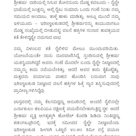
ಶ್ರೀಹರ್ಷ. ದಾರಿಯಲ್ಲಿ ಸಿಗುವ ಶೋರನೂರು ದೊಡ್ಡ ಕವಲೂರು – ರೈಲ್ವೇ
ಭಾಷೆಯಲ್ಲಿ ಜಂಕ್ಷನ್ನು. ಅಲ್ಲಿ ರೈಲು ಸುಮಾರು ಒಂದು ಗಂಟೆ ನಿಂತು ನಮ್ಮ
ಸಮಯದ ಅಂದಾಜು, ತಾಳ್ಮೆ ಹಾಳು ಮಾಡಿತ್ತು. ಅಲ್ಲೂ ಮುಂದೆ ನಮ್ಮ
ಇಳಿಯೂರು – ಇರಿಙ್ಞಾಲಕುಡದಲ್ಲಿ ಶ್ರೀಹರ್ಷರನ್ನು ಕಾಯುವಾಗಲೂ
ದೊಡ್ಡ ಸಂಖ್ಯೆಯಲ್ಲಿ ಬೀಡುಬಿಟ್ಟ ವಲಸೆ ಹಕ್ಕಿಗಳ ಸಂಸಾರ ತಾಪತ್ರಯದ
ಕತೆ ಕೇಳಿದ್ದಷ್ಟೇ ನಮಗಾದ ಲಾಭ.
ನಮ್ಮ ವಿಳಂಬದ ಕತೆ ರೈಲಿಳಿದ ಮೇಲೂ ಮುಂದುವರಿಯಿತು.
ಯೋಜನೆಯಂತೇ ನಾನು ದೂರವಾಣಿಸಿದ್ದೆ. ಸ್ಪಂದಿಸುವಲ್ಲಿ ಶ್ರೀಹರ್ಷ
ಯಶಸ್ವಿಯಾಗಿದ್ದರೆ ಅವರು ಗಂಟೆ ಮೊದಲೇ ಬಂದು ರೈಲ್ವೇ ನಿಲ್ದಾಣದಲ್ಲಿ
ನಮ್ಮನ್ನು ಕಾದು ನವೆಯಬೇಕಿತ್ತು. ಆದರೆ ಅವರ ಕಾರು ಕೈಕೊಟ್ಟಿತ್ತು.
ಮತ್ತವರು ಪರ್ಯಾಯ ವಾಹನ ಹೊಂದಿಸಿ ಬರುವಾಗ ನಾವು
ಇರಿಙ್ಞಾಲಕುಡ ನಿಲ್ದಾಣದ ವಲಸೆ ಹಕ್ಕಿಗಳ ಹಿಕ್ಕೆ ಸ್ನಾನ ತಪ್ಪಿಸುವುದರಲ್ಲಿ
ಪ್ರಾವೀಣ್ಯ ಗಳಿಸಿದ್ದೆವು.
ವಾಸ್ತವದಲ್ಲಿ ನಮ್ಮ ಕೆಲಸವಿದ್ದದ್ದು ಅರೂರಿನಲ್ಲಿ. ಅಂದರೆ ರೈಲಿನಲ್ಲೇ
ಎರ್ನಾಕುಲಂ ತಲಪಿಯೂ ದಕ್ಷಿಣಕ್ಕೆ ಪಯಣಿಸಬೇಕಾಗುತ್ತಿದ್ದ ಸ್ಥಳ. ಆದರೆ
ಶ್ರೀಹರ್ಷ ವೃತ್ತಿ ಅಗತ್ಯಕ್ಕಾಗಿ ಹೋಟೆಲ್ ಕೊಠಡಿ ಹಿಡಿದು ನಿಂತಿದ್ದದ್ದು
ಕಡಂಗಲ್ಲೂರಿನಲ್ಲಿ. ಇದಕ್ಕೆ ಸಮೀಪದ ರೈಲ್ವೇ ನಿಲ್ದಾಣವೆಂದು
ಇರಿಙ್ಞಾಲಕುಡ. ಹೀಗಾಗಿ ಒಟ್ಟಾರೆ ೪೦-೫೦ ಕಿಮೀ ರಸ್ತೆ ಪಯಣ