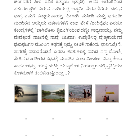
ಹೆಂಗಸರಿಗೆ ಸೀರೆ ರವಿಕೆ ಕಡ್ಡಾಯ ಇತ್ಯಾದಿ). ಆದರೆ ಅರೂರಿನಿಂದ
ಕಡಂಗಲ್ಲೂರಿಗೆ ಬರುವ ದಾರಿಯಲ್ಲಿ ಅಷ್ಠಮಿ ಮೆರವಣಿಗೆಯ ದರ್ಶನ
ಭಾಗ್ಯ ನಮಗೆ ಕಡ್ಡಾಯವಾಯ್ತು. ಹೀಗಾಗಿ ಮಸೀದಿ ಮತ್ತು ಭಗವತೀ
ಮಂದಿರದ ಆಯ್ಕೆಯ ದರ್ಶನಗಳಿಗೆ ನಾವು ವೇಳೆ ಮೀರಿದ್ದೆವು; ಎರಡೂ
ಕೇಂದ್ರಗಳಲ್ಲಿ `ಬಾಗಿಲೊಳು ಕೈಮುಗಿ’ಯುವುದಷ್ಟೇ ಸಾಧ್ಯವಾಯ್ತು. ನಮ್ಮ
ದೇವತ್ತಿಂಡೆ ನಾಡಿನಲ್ಲಿ ನಾವು ನಿಜವಾಗಿ ಉದ್ದೇಶಿಸಿದ್ದ ಪುಣ್ಯಕಾರ್ಯದ
ಫಲಾಫಲಗಳ ಮುಂದಿನ ಕಥನಕ್ಕೆ ಇಷ್ಟು ಪೀಠಿಕೆ ಸಾಕೆಂದು ಭಾವಿಸುತ್ತೇನೆ.
ಸಾಗರಕ್ಕೆ ಸವಾರರೊಡನೆ ಎರಡು ಕಂತುಗಳಲ್ಲಿ ಸಾಗಿದ ನನ್ನ ದೋಣಿ,
ಸೇರಿದ ದೂರತೀರದ ಕಥನಕ್ಕೆ ಮುಂದಿನ ಕಂತು ಮೀಸಲು. ನಿಮ್ಮ ತೇಲು
ಸಾಧನಗಳನ್ನು, ಯುಕ್ತ ಹುಟ್ಟು ಚುಕ್ಕಾಣಿಗಳ ನಿಯಂತ್ರಣದಲ್ಲಿ ಪ್ರತಿಕ್ರಿಯಾ
ಕೊಳದೊಳಗೆ ತೇಲಿಬಿಡುತ್ತೀರಲ್ಲಾ…?