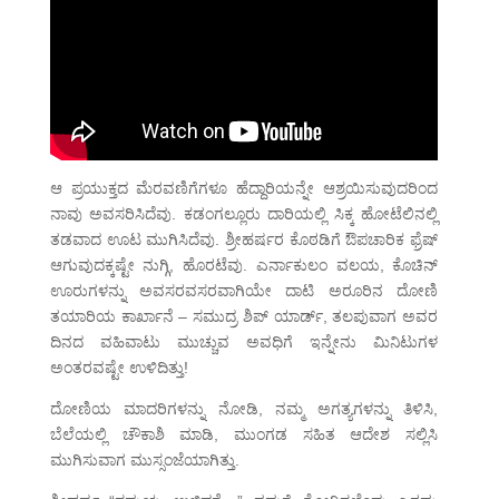
ಆ ಪ್ರಯುಕ್ತದ ಮೆರವಣಿಗೆಗಳೂ ಹೆದ್ದಾರಿಯನ್ನೇ ಆಶ್ರಯಿಸುವುದರಿಂದ
ನಾವು ಅವಸರಿಸಿದೆವು. ಕಡಂಗಲ್ಲೂರು ದಾರಿಯಲ್ಲಿ ಸಿಕ್ಕ ಹೋಟೆಲಿನಲ್ಲಿ
ತಡವಾದ ಊಟ ಮುಗಿಸಿದೆವು. ಶ್ರೀಹರ್ಷರ ಕೊಠಡಿಗೆ ಔಪಚಾರಿಕ ಫ್ರೆಷ್
ಆಗುವುದಕ್ಕಷ್ಟೇ ನುಗ್ಗಿ, ಹೊರಟೆವು. ಎರ್ನಾಕುಲಂ ವಲಯ, ಕೊಚಿನ್
ಊರುಗಳನ್ನು ಅವಸರವಸರವಾಗಿಯೇ ದಾಟಿ ಅರೂರಿನ ದೋಣಿ
ತಯಾರಿಯ ಕಾರ್ಖಾನೆ – ಸಮುದ್ರ ಶಿಪ್ ಯಾರ್ಡ್, ತಲಪುವಾಗ ಅವರ
ದಿನದ ವಹಿವಾಟು ಮುಚ್ಚುವ ಅವಧಿಗೆ ಇನ್ನೇನು ಮಿನಿಟುಗಳ
ಅಂತರವಷ್ಟೇ ಉಳಿದಿತ್ತು!
ದೋಣಿಯ ಮಾದರಿಗಳನ್ನು ನೋಡಿ, ನಮ್ಮ ಅಗತ್ಯಗಳನ್ನು ತಿಳಿಸಿ,
ಬೆಲೆಯಲ್ಲಿ ಚೌಕಾಶಿ ಮಾಡಿ, ಮುಂಗಡ ಸಹಿತ ಆದೇಶ ಸಲ್ಲಿಸಿ
ಮುಗಿಸುವಾಗ ಮುಸ್ಸಂಜೆಯಾಗಿತ್ತು.