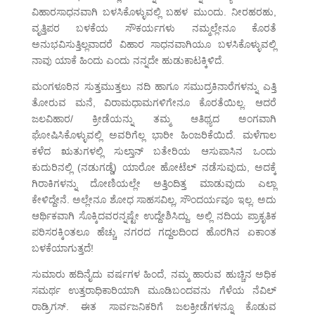
ವಿಹಾರಸಾಧನವಾಗಿ ಬಳಸಿಕೊಳ್ಳುವಲ್ಲಿ ಬಹಳ ಮುಂದು. ನೀರಹರಹು,
ವೃತ್ತಿಪರ ಬಳಕೆಯ ಸೌಕರ್ಯಗಳು ನಮ್ಮಲ್ಲೇನೂ ಕೊರತೆ
ಅನುಭವಿಸುತ್ತಿಲ್ಲವಾದರೆ ವಿಹಾರ ಸಾಧನವಾಗಿಯೂ ಬಳಸಿಕೊಳ್ಳುವಲ್ಲಿ
ನಾವು ಯಾಕೆ ಹಿಂದು ಎಂದು ನನ್ನದೇ ಹುಡುಕಾಟಕ್ಕಿಳಿದೆ.
ಮಂಗಳೂರಿನ ಸುತ್ತಮುತ್ತಲು ನದಿ ಹಾಗೂ ಸಮುದ್ರಕಿನಾರೆಗಳನ್ನು ಎತ್ತಿ
ತೋರುವ ಮನೆ, ವಿರಾಮಧಾಮಗಳಿಗೇನೂ ಕೊರತೆಯಿಲ್ಲ. ಆದರೆ
ಜಲವಿಹಾರ/ ಕ್ರೀಡೆಯನ್ನು ತಮ್ಮ ಆತಿಥ್ಯದ ಅಂಗವಾಗಿ
ಘೋಷಿಸಿಕೊಳ್ಳುವಲ್ಲಿ ಅವರಿಗೆಲ್ಲ ಭಾರೀ ಹಿಂಜರಿಕೆಯಿದೆ. ಮಳೆಗಾಲ
ಕಳೆದ ಋತುಗಳಲ್ಲಿ ಸುಲ್ತಾನ್ ಬತೇರಿಯ ಆಸುಪಾಸಿನ ಒಂದು
ಕುದುರಿನಲ್ಲಿ (ನಡುಗಡ್ಡೆ) ಯಾರೋ ಹೋಟೆಲ್ ನಡೆಸುವುದು, ಅದಕ್ಕೆ
ಗಿರಾಕಿಗಳನ್ನು ದೋಣಿಯಲ್ಲೇ ಅತ್ತಿಂದಿತ್ತ ಮಾಡುವುದು ಎಲ್ಲಾ
ಕೇಳಿದ್ದೇನೆ. ಅಲ್ಲೇನೂ ಶೋಧ ಸಾಹಸವಿಲ್ಲ, ಸೌಂದರ್ಯವೂ ಇಲ್ಲ. ಅದು
ಆರ್ಥಿಕವಾಗಿ ಸೊಕ್ಕಿದವರನ್ನಷ್ಟೇ ಉದ್ದೇಶಿಸಿದ್ದು. ಅಲ್ಲಿ ನದಿಯ ಪ್ರಾಕೃತಿಕ
ಪರಿಸರಕ್ಕಿಂತಲೂ ಹೆಚ್ಚು ನಗರದ ಗದ್ದಲದಿಂದ ಹೊರಗಿನ ಏಕಾಂತ
ಬಳಕೆಯಾಗುತ್ತದೆ!
ಸುಮಾರು ಹದಿನೈದು ವರ್ಷಗಳ ಹಿಂದೆ, ನಮ್ಮ ಹಾರುವ ಹುಚ್ಚಿನ ಅಧಿಕ
ಸಮರ್ಥ ಉತ್ತರಾಧಿಕಾರಿಯಾಗಿ ಮೂಡಿಬಂದವನು ಗೆಳೆಯ ನೆವಿಲ್
ರಾಡ್ರಿಗಸ್. ಈತ ಸಾರ್ವಜನಿಕರಿಗೆ ಜಲಕ್ರೀಡೆಗಳನ್ನೂ ಕೊಡುವ