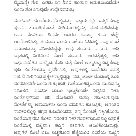
ಮೈಯನ್ನೇ ಸೇರಿ, ಎರಡು ದಿನ ಶಿಬಿರ ಹೂಡುವ ಅನುಕೂಲವಿದೆಯೇ
ಎಂದು ಶೋಧಿಸುವುದೇ ಉದ್ದೇಶವಾಗಿತ್ತು.
ಮೋಟಾರ್ ದೋಣಿಯವನೊಬ್ಬನನ್ನು ಒತ್ತಾಯದಲ್ಲೇ ಒಪ್ಪಿಸಿ,ಕೆಲವು
ಪೂರ್ವ ತಯಾರಿಯೊಡನೆ ವಿಳಿಯಾಂಗಲ್ಲಿನತ್ತ ಘುಡುಘುಡಿಸಿದೆವು.
ಅದು ಬೇಸಗೆಯ ದಿನವೇ ಆದರೂ ಸಮುದ್ರ ತುಸು ಹೆಚ್ಚೇ
ಆಂದೋಲಿಸಿತ್ತು. ಸುಮಾರು ಒಂದು ಗಂಟೆಯ ಓಟದಲ್ಲಿ ನಾವು ಬಂಡೆ
ಸಮೂಹವನ್ನು ಸಮೀಪಿಸಿದ್ದೆವು. ಅವು ಸುಮಾರು ಐನೂರು ಅಡಿ
ವ್ಯಾಸದಲ್ಲಿ ನೀರಿನಿಂದ ಮೇಲೆ ಸುಮಾರು ಅರವತ್ತೆಪ್ಪತ್ತು ಅಡಿ
ಎತ್ತರದವರೆಗಿನ ನಾಲ್ಕೈದು ಕೊಡಿ ಮತ್ತೆ ಮೇಲೆ ಅಡ್ಡಾತಿಡ್ಡಾ ಬಿದ್ದ ಕೆಲವು
ಪುಡಿ ಬಂಡೆಗಳನ್ನೂ ಪ್ರದರ್ಶಿಸಿತ್ತು. ಅವುಗಳಲ್ಲಿ ಒಂದೆರಡು ಮಾತ್ರ
ನಡುವೆ ನೀರಿನಿಂದ ಪ್ರತ್ಯೇಕಿಸಲ್ಪಟ್ಟಿದ್ದವು. ನಮ್ಮ ಚಾಲಕ ಮೊದಲಲ್ಲಿ ತುಸು
ದೂರದಿಂದಲೇ ಒಂದು ಸುತ್ತು ಹಾಕಿ, ಗುಹೆಯಂತಿದ್ದ ಒಂದು ಮುಖವನ್ನು
ಸಮೀಪಿಸಿ, ಎಂಜಿನ್ ಚಾಲೂ ಇಟ್ಟುಕೊಂಡೇ ನಿಲ್ಲಿಸಿದ. ನೀರು
ಬಂಡೆಗಪ್ಪಳಿಸುವ ಪರಿ ನೋಡಿದರೆ ಮತ್ತೂ ಸಮೀಪಿಸುವುದು
ದೋಣಿಗೆಷ್ಟು ಅಪಾಯಕಾರಿ ಎಂದು ಯಾರಿಗೂ ಕಾಣುತ್ತಿತ್ತು. ಅನಂತರ
ನಾವಿಕರಲ್ಲೊಬ್ಬ ಹಗ್ಗದ ತುದಿಯೊಂದನ್ನು ತನ್ನ ಸೊಂಟಕ್ಕೆ ಸಿಕ್ಕಿಸಿಕೊಂಡು
ಬಂಡೆಯತ್ತ ಈಜಿ ಹೋದ. ನಿರಂತರ ನೀರ ಸಂಪರ್ಕವಿರುವಷ್ಟೂ ಎತ್ತರಕ್ಕೆ
ಬಂಡೆಯಲ್ಲಿ ದಟ್ಟವಾಗಿ ಚಿಪ್ಪಿನ ಜೀವಿಗಳು ಅಂಟಿಕೊಂಡಿದ್ದುವು.
ಅವುಗಳ ಮೇಲೆ ಬಲು ಎಚ್ಚರದಿಂದ ಹೆಜ್ಜೆಯೂರಿ ಬಂಡೆಯ ಮಟ್ಟಸ