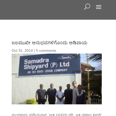
ಜಲಮುಖೀ ಅನುಭವಗಳಿಗೊಂದು ಅಡಿಪಾಯ
Oct 31, 2014
|
5 comments
ಮಂಗಳೂರು ವರ್ಣಿಸುವಾಗ `ಅತ್ತ (ಘಟ್ಟದ) ದರಿ, ಇತ್ತ (ಕಡಲ) ಕಮರಿ’