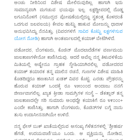
ಅಂಚು ನೀರಿನಿಂದ ವಿಶೇಷ ಮೇಲಿರುವುದಿಲ್ಲ. ಹಾಗಾಗಿ ಇದು
ಸಾಮಾನ್ಯವಾಗಿ ಮಗಚುವ ಭಯವೂ ಇಲ್ಲ. ಲಕ್ಷದ್ವೀಪದಲ್ಲಿ ದೊಡ್ಡ
ಲಗೂನಿನೊಳಗೆ (ಸಮುದ್ರದ ಪೋಷಣೆಯಲ್ಲಿದ್ದೂ ಸ್ವತಂತ್ರ ಕೊಳದಂತೆ
ಒದಗುವ ಜಲವಲಯ) ಕೇವಲ ಹುಟ್ಟು ಹಾಕುವ ಮೋಜನ್ನು ಧಾರಾಳ
ಅನುಭವಿಸಿದ್ದು ನೆನಪಿತ್ತು. (ವಿವರಗಳಿಗೆ
ಸಾವಿರ ಕೊಟ್ಟು ಲಕ್ಷಗಳಿಸುವ
ಯೋಗ ನೋಡಿ
) ಹಾಗಾಗಿ ಅಂತರ್ಜಾಲದಲ್ಲಿ ಕಯಾಕ್ ಬೇಟೆಗಿಳಿದೆ.
ವಡೋದರ, ಬೆಂಗಳೂರು, ಕೊಚಿನ್ ಮೊದಲಾದೆಡೆಗಳ ವರ್ಣಮಯ
ಜಾಲತಾಣಗಳೇನೋ ಕಾಣಿಸಿದುವು. ಆದರೆ ಅವೆಲ್ಲ ನನ್ನ ತಿಳುವಳಿಕೆಯ
ಮಿತಿಯಲ್ಲಿ ಅಷ್ಟೇನೂ ಗ್ರಾಹಕ ಸ್ನೇಹಿಯಾಗಿರಲಿಲ್ಲ. ವಡೋದರದ
ಕಯಾಕ್ ತಯಾರಕ ತನ್ನ ಮಾಲಿನ ರಚನೆ, ಗುಣಗಳ ವಿಶೇಷ ಮಾಹಿತಿ
ಕೊಡದಿದ್ದರೂ ಹಣಕಾಸಿನ ಖಡಕ್ ವಿವರ ಕೊಟ್ಟ. ಎರಡು ಪ್ರೌಢರನ್ನು
ಹೊರುವ ಕಯಾಕ್ ಒಂದಕ್ಕೆ ರೂ ೪೫೦೦೦ದ ಅಂದಾಜು ನನಗೆ
ಜೀರ್ಣವಾಗಲಿಲ್ಲ. ಖ್ಯಾತ ಕ್ರೀಡಾ ಸಾಮಗ್ರಿಗಳ ಸಂಸ್ಥೆ – ಡೆಕತ್ಲಾನ್ ತನ್ನ
ಜಾಲತಾಣದಲ್ಲೇ ಸರಿ ಸುಮಾರು ಅಂಥದ್ದೇ ಕಯಾಕಿಗೆ ರೂ ೪೯೦೦೦+
ಎಂದೇ ಕಾಣಿಸಿತ್ತು. ಹಾಗಾಗಿ ಬೆಂಗಳೂರು, ಕೊಚಿನ್‍ಗಳ ಬಗ್ಗೆ ನಾನು
ತುಸು ಉದಾಸೀನನಾಗಿಯೇ ಉಳಿದೆ.
ನನ್ನ ಫೇಸ್ ಬುಕ್ ಖಾತೆಯಲ್ಲಿರುವ ಅಸಂಖ್ಯ ಗೆಳೆತನಗಳಲ್ಲಿ `ಶ್ರೀಹರ್ಷ
ಹೆಗಡೆ, ಉದಯವಾಣಿ’ಯೂ ಒಂದು. ಆ ವ್ಯಕ್ತಿಯನ್ನು ನೋಡಿದ,