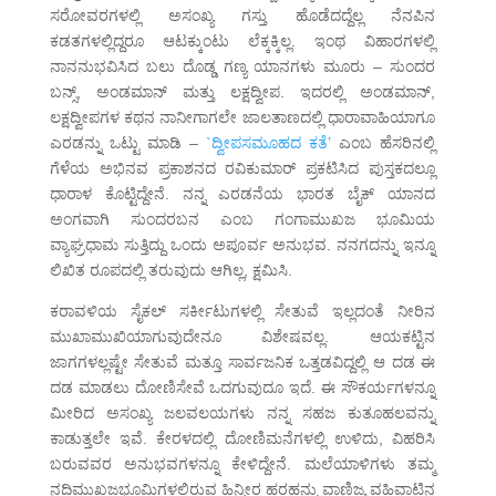
ಸರೋವರಗಳಲ್ಲಿ ಅಸಂಖ್ಯ ಗಸ್ತು ಹೊಡೆದದ್ದೆಲ್ಲ ನೆನಪಿನ
ಕಡತಗಳಲ್ಲಿದ್ದರೂ ಆಟಕ್ಕುಂಟು ಲೆಕ್ಕಕ್ಕಿಲ್ಲ. ಇಂಥ ವಿಹಾರಗಳಲ್ಲಿ
ನಾನನುಭವಿಸಿದ ಬಲು ದೊಡ್ಡ ಗಣ್ಯ ಯಾನಗಳು ಮೂರು – ಸುಂದರ
ಬನ್ಸ್, ಅಂಡಮಾನ್ ಮತ್ತು ಲಕ್ಷದ್ವೀಪ. ಇದರಲ್ಲಿ ಅಂಡಮಾನ್,
ಲಕ್ಷದ್ವೀಪಗಳ ಕಥನ ನಾನೀಗಾಗಲೇ ಜಾಲತಾಣದಲ್ಲಿ ಧಾರಾವಾಹಿಯಾಗೂ
ಎರಡನ್ನು ಒಟ್ಟು ಮಾಡಿ –
`ದ್ವೀಪಸಮೂಹದ ಕತೆ’
ಎಂಬ ಹೆಸರಿನಲ್ಲಿ
ಗೆಳೆಯ ಅಭಿನವ ಪ್ರಕಾಶನದ ರವಿಕುಮಾರ್ ಪ್ರಕಟಿಸಿದ ಪುಸ್ತಕದಲ್ಲೂ
ಧಾರಾಳ ಕೊಟ್ಟಿದ್ದೇನೆ. ನನ್ನ ಎರಡನೆಯ ಭಾರತ ಬೈಕ್ ಯಾನದ
ಅಂಗವಾಗಿ ಸುಂದರಬನ ಎಂಬ ಗಂಗಾಮುಖಜ ಭೂಮಿಯ
ವ್ಯಾಘ್ರಧಾಮ ಸುತ್ತಿದ್ದು ಒಂದು ಅಪೂರ್ವ ಅನುಭವ. ನನಗದನ್ನು ಇನ್ನೂ
ಲಿಖಿತ ರೂಪದಲ್ಲಿ ತರುವುದು ಆಗಿಲ್ಲ, ಕ್ಷಮಿಸಿ.
ಕರಾವಳಿಯ ಸೈಕಲ್ ಸರ್ಕೀಟುಗಳಲ್ಲಿ ಸೇತುವೆ ಇಲ್ಲದಂತೆ ನೀರಿನ
ಮುಖಾಮುಖಿಯಾಗುವುದೇನೂ ವಿಶೇಷವಲ್ಲ. ಆಯಕಟ್ಟಿನ
ಜಾಗಗಳಲ್ಲಷ್ಟೇ ಸೇತುವೆ ಮತ್ತೂ ಸಾರ್ವಜನಿಕ ಒತ್ತಡವಿದ್ದಲ್ಲಿ ಆ ದಡ ಈ
ದಡ ಮಾಡಲು ದೋಣಿಸೇವೆ ಒದಗುವುದೂ ಇದೆ. ಈ ಸೌಕರ್ಯಗಳನ್ನೂ
ಮೀರಿದ ಅಸಂಖ್ಯ ಜಲವಲಯಗಳು ನನ್ನ ಸಹಜ ಕುತೂಹಲವನ್ನು
ಕಾಡುತ್ತಲೇ ಇವೆ. ಕೇರಳದಲ್ಲಿ ದೋಣಿಮನೆಗಳಲ್ಲಿ ಉಳಿದು, ವಿಹರಿಸಿ
ಬರುವವರ ಅನುಭವಗಳನ್ನೂ ಕೇಳಿದ್ದೇನೆ. ಮಲೆಯಾಳಿಗಳು ತಮ್ಮ
ನದಿಮುಖಜಭೂಮಿಗಳಲ್ಲಿರುವ ಹಿನ್ನೀರ ಹರಹನ್ನು ವಾಣಿಜ್ಯ ವಹಿವಾಟಿನ