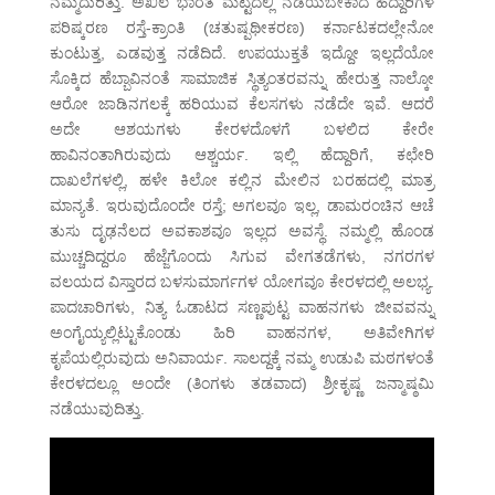
ನಮ್ಮೆದುರಿತ್ತು. ಅಖಿಲ ಭಾರತ ಮಟ್ಟದಲ್ಲಿ ನಡೆಯಬೇಕಾದ ಹೆದ್ದಾರಿಗಳ
ಪರಿಷ್ಕರಣ ರಸ್ತೆ-ಕ್ರಾಂತಿ (ಚತುಷ್ಪಥೀಕರಣ) ಕರ್ನಾಟಕದಲ್ಲೇನೋ
ಕುಂಟುತ್ತ, ಎಡವುತ್ತ ನಡೆದಿದೆ. ಉಪಯುಕ್ತತೆ ಇದ್ದೋ ಇಲ್ಲದೆಯೋ
ಸೊಕ್ಕಿದ ಹೆಬ್ಬಾವಿನಂತೆ ಸಾಮಾಜಿಕ ಸ್ಥಿತ್ಯಂತರವನ್ನು ಹೇರುತ್ತ ನಾಲ್ಕೋ
ಆರೋ ಜಾಡಿನಗಲಕ್ಕೆ ಹರಿಯುವ ಕೆಲಸಗಳು ನಡೆದೇ ಇವೆ. ಆದರೆ
ಅದೇ ಆಶಯಗಳು ಕೇರಳದೊಳಗೆ ಬಳಲಿದ ಕೇರೇ
ಹಾವಿನಂತಾಗಿರುವುದು ಆಶ್ಚರ್ಯ. ಇಲ್ಲಿ ಹೆದ್ದಾರಿಗೆ, ಕಛೇರಿ
ದಾಖಲೆಗಳಲ್ಲಿ, ಹಳೇ ಕಿಲೋ ಕಲ್ಲಿನ ಮೇಲಿನ ಬರಹದಲ್ಲಿ ಮಾತ್ರ
ಮಾನ್ಯತೆ. ಇರುವುದೊಂದೇ ರಸ್ತೆ; ಅಗಲವೂ ಇಲ್ಲ, ಡಾಮರಂಚಿನ ಆಚೆ
ತುಸು ದೃಢನೆಲದ ಅವಕಾಶವೂ ಇಲ್ಲದ ಅವಸ್ಥೆ. ನಮ್ಮಲ್ಲಿ ಹೊಂಡ
ಮುಚ್ಚದಿದ್ದರೂ ಹೆಜ್ಜೆಗೊಂದು ಸಿಗುವ ವೇಗತಡೆಗಳು, ನಗರಗಳ
ವಲಯದ ವಿಸ್ತಾರದ ಬಳಸುಮಾರ್ಗಗಳ ಯೋಗವೂ ಕೇರಳದಲ್ಲಿ ಅಲಭ್ಯ.
ಪಾದಚಾರಿಗಳು, ನಿತ್ಯ ಓಡಾಟದ ಸಣ್ಣಪುಟ್ಟ ವಾಹನಗಳು ಜೀವವನ್ನು
ಅಂಗೈಯ್ಯಲ್ಲಿಟ್ಟುಕೊಂಡು ಹಿರಿ ವಾಹನಗಳ, ಅತಿವೇಗಿಗಳ
ಕೃಪೆಯಲ್ಲಿರುವುದು ಅನಿವಾರ್ಯ. ಸಾಲದ್ದಕ್ಕೆ ನಮ್ಮ ಉಡುಪಿ ಮಠಗಳಂತೆ
ಕೇರಳದಲ್ಲೂ ಅಂದೇ (ತಿಂಗಳು ತಡವಾದ) ಶ್ರೀಕೃಷ್ಣ ಜನ್ಮಾಷ್ಠಮಿ
ನಡೆಯುವುದಿತ್ತು.