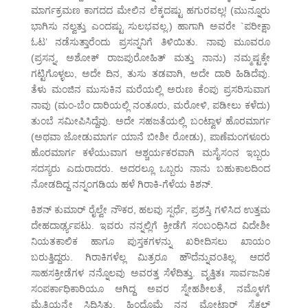
ಮಾರ್ಗಕ್ರಮಣ ಕಾಗದದ ಮೇಲಿನ ಲೆಕ್ಕದಷ್ಟು ಹಗುರವಲ್ಲ! (ಮುನ್ನೂರು
ಭಾಗಿಸು ನಲ್ವತ್ತು ಎಂದಷ್ಟು ಸುಲಭವಲ್ಲ.) ಹಾಗಾಗಿ ಅವರೇ `ಪರೀಕ್ಷಾ
ಓಟ’ ನಡೆಸುತ್ತಾರೆಂದು ಪ್ರಸನ್ನನಿಗೆ ತಿಳಿಯಿತು. ನಾವು ಮೂವರೂ
(ಪ್ರಸನ್ನ, ಅಶೋಕ್ ರಾಜಪುರೋಹಿತ್ ಮತ್ತು ನಾನು) ನಮ್ಮಷ್ಟಕ್ಕೇ
ಗಟ್ಟಿಗೊಳ್ಳಲು, ಅದೇ ದಿನ, ತುಸು ತಡವಾಗಿ, ಅದೇ ದಾರಿ ಹಿಡಿದೆವು.
ತೆಳು ಮಂಜಿನ ಮುಸುಕಿನ ಮರೆಯಲ್ಲಿ ಅರುಣ ಕೆಂಪು ಪ್ರಸರಿಸುವಾಗ
ನಾವು (ಮಂ-ಬೆಂ ದಾರಿಯಲ್ಲಿ ನಂತೂರು, ಮರೋಳಿ, ಪಡೀಲು ಕಳೆದು)
ತುಂಬೆ ಸಮೀಪಿಸಿದ್ದೆವು. ಅದೇ ಸಹಜತೆಯಲ್ಲಿ ಬಂಟ್ವಾಳ ಹೊರಮಾರ್ಗ
(ಅಥವಾ ಜೋಡುಮಾರ್ಗ ಯಾನೆ ಬೀಶೀ ರೋಡು), ಪಾಣೆಮಂಗಳೂರು
ಹೊರಮಾರ್ಗ ಕಳೆಯುವಾಗ ಆಶ್ಚರ್ಯಕರವಾಗಿ ಮಸೈಸಂನ ಇಬ್ಬರು
ಸದಸ್ಯರು ಎದುರಾದರು. ಅದರಲ್ಲೂ ಒಬ್ಬರು ನಾನು ಬಹುಕಾಲದಿಂದ
ನೋಡದಿದ್ದ ನನ್ನಂಗಡಿಯ ಹಳೆ ಗಿರಾಕಿ-ಗೆಳೆಯ ಕಿಶನ್.
ಕಿಶನ್ ಕುಮಾರ್ ರೈಲ್ವೇ ನೌಕರ, ಹಲವು ಸ್ಪರ್ಧೆ, ಪ್ರಶಸ್ತಿ ಗಳಿಸಿದ ಉತ್ತಮ
ದೇಹದಾರ್ಢ್ಯಪಟು. ಇವರು ನನ್ನಲ್ಲಿಗೆ ಕ್ರೀಡೆಗೆ ಸಂಬಂಧಿಸಿದ ವಿದೇಶೀ
ನಿಯತಕಾಲಿಕ ಹಾಗೂ ಪುಸ್ತಕಗಳನ್ನು ಖರೀದಿಸಲು ಖಾಯಂ
ಬರುತ್ತಿದ್ದರು. ಗಿರಾಕಿಗಳೆಲ್ಲ ಮಿತ್ರರೂ ಹೌದೆನ್ನುವಂತಿಲ್ಲ. ಆದರೆ
ಸಾಹಸಕ್ರೀಡೆಗಳ ನನ್ನೊಲವು ಅವರತ್ತ ಸೆಳೆದಿತ್ತು. ವೃತ್ತಿತಃ ಸಾರ್ವಜನಿಕ
ಸಂಪರ್ಕಾಧಿಕಾರಿಯೂ ಆಗಿದ್ದ ಅವರ ಸ್ನೇಹಶೀಲತೆ, ನಮ್ಮೊಳಗೆ
ಮೈತ್ರಿಯನ್ನೇ ಸಿದ್ಧಿಸಿತ್ತು. ಹಿಂದೊಮ್ಮೆ ನನ್ನ ಮೋಟಾರ್ ಸೈಕಲ್