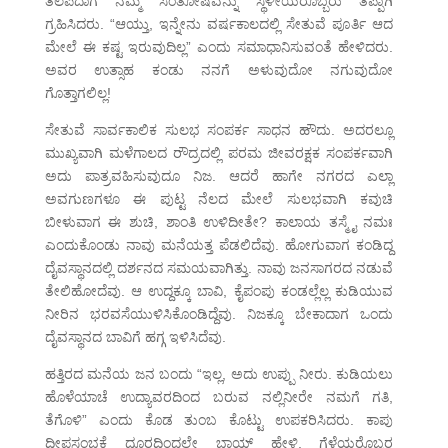
ತಲಪಿದಾಗ ನಮ್ಮ ಸಂತೋಷವನ್ನು ಸ್ಥಳೀಯರೊಬ್ಬರು ತಪ್ಪಾಗಿ
ಗ್ರಹಿಸಿದರು. “ಆಯ್ತು, ಇನ್ನೇನು ವರ್ಷಕಾಲದಲ್ಲಿ ಸೇತುವೆ ಪೂರ್ತಿ ಆದ
ಮೇಲೆ ಈ ಕಷ್ಟ ಇರುವುದಿಲ್ಲ” ಎಂದು ಸಮಾಧಾನಿಸುವಂತೆ ಹೇಳಿದರು.
ಅವರ ಉತ್ಸಾಹ ಕಂಡು ನನಗೆ ಅಳುವುದೋ ನಗುವುದೋ
ಗೊತ್ತಾಗಲಿಲ್ಲ!
ಸೇತುವೆ ಸಾರ್ವಕಾಲಿಕ ಸುಲಭ ಸಂಪರ್ಕ ಸಾಧನ ಹೌದು. ಅದರಲ್ಲೂ
ಮುಖ್ಯವಾಗಿ ಮಳೆಗಾಲದ ರೌದ್ರದಲ್ಲಿ ಪರಮ ಜೀವರಕ್ಷಕ ಸಂಪರ್ಕವಾಗಿ
ಅದು ಪಾತ್ರವಹಿಸುವುದೂ ನಿಜ. ಆದರೆ ಹಾಗೇ ನಗರದ ಎಲ್ಲಾ
ಅವಗುಣಗಳೂ ಈ ಪುಟ್ಟ ನೆಲದ ಮೇಲೆ ಸುಲಭವಾಗಿ ಕವುಚಿ
ಬೀಳುವಾಗ ಈ ಶುಚಿ, ಶಾಂತಿ ಉಳಿದೀತೇ? ಕಾಲಾಯ ತಸ್ಮೈ ನಮಃ
ಎಂದುಕೊಂಡು ನಾವು ಮನೆಯತ್ತ ಪೆಡಲಿದೆವು. ಹೋಗುವಾಗ ಕಂಡಿದ್ದ
ದೈವಸ್ಥಾನದಲ್ಲಿ ದರ್ಶನದ ಸಮಯವಾಗಿತ್ತು. ನಾವು ಜನಸಾಗರದ ನಡುವೆ
ತೇಲಿಹೋದೆವು. ಆ ಉದ್ದಕ್ಕೂ ಬಾವಿ, ಕೈಪಂಪು ಕಂಡಲ್ಲೆಲ್ಲ ಕುಡಿಯುವ
ನೀರಿನ ಭರವಸೆಯುಳಿಸಿಕೊಂಡಿದ್ದೆವು. ನಿಜಕ್ಕೂ ಬೇಕಾದಾಗ ಒಂದು
ದೈವಸ್ಥಾನದ ಬಾವಿಗೆ ಹಗ್ಗ ಇಳಿಸಿದೆವು.
ಹತ್ತಿರದ ಮನೆಯ ಜನ ಬಂದು “ಇಲ್ಲ, ಅದು ಉಪ್ಪು ನೀರು. ಕುಡಿಯಲು
ಹೊಳೆಯಾಚೆ ಉದ್ಯಾವರದಿಂದ ಬರುವ ನಲ್ಲಿನೀರೇ ನಮಗೆ ಗತಿ,
ತೆಗೊಳಿ” ಎಂದು ಕೊಡ ತುಂಬ ಕೊಟ್ಟು ಉಪಕರಿಸಿದರು. ಕಾಪು
ದೀಪಸ್ತಂಭಕ್ಕೆ ದೂರದಿಂದಲೇ ಬಾಯ್ ಹೇಳಿ, ಗೆಳೆಯರೊಬ್ಬರ