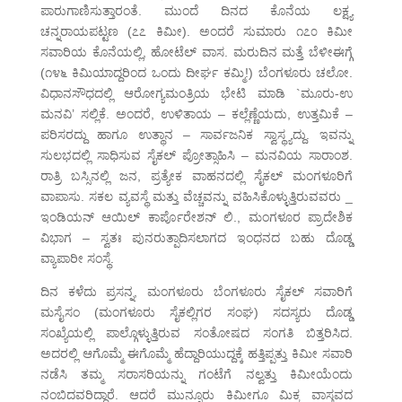
ಪಾರುಗಾಣಿಸುತ್ತಾರಂತೆ. ಮುಂದೆ ದಿನದ ಕೊನೆಯ ಲಕ್ಷ್ಯ
ಚನ್ನರಾಯಪಟ್ಟಣ (೭೭ ಕಿಮೀ). ಅಂದರೆ ಸುಮಾರು ೧೭೦ ಕಿಮೀ
ಸವಾರಿಯ ಕೊನೆಯಲ್ಲಿ, ಹೋಟೆಲ್ ವಾಸ. ಮರುದಿನ ಮತ್ತೆ ಬೆಳೀಈಗ್ಗೆ
(೧೪೬ ಕಿಮಿಯಾದ್ದರಿಂದ ಒಂದು ದೀರ್ಘ ಕಮ್ಮಿ!) ಬೆಂಗಳೂರು ಚಲೋ.
ವಿಧಾನಸೌಧದಲ್ಲಿ ಆರೋಗ್ಯಮಂತ್ರಿಯ ಭೇಟಿ ಮಾಡಿ `ಮೂರು-ಉ
ಮನವಿ’ ಸಲ್ಲಿಕೆ. ಅಂದರೆ, ಉಳಿತಾಯ – ಕಲ್ಲೆಣ್ಣೆಯದು, ಉತ್ತಮಿಕೆ –
ಪರಿಸರದ್ದು ಹಾಗೂ ಉತ್ಥಾನ – ಸಾರ್ವಜನಿಕ ಸ್ವಾಸ್ಥ್ಯದ್ದು. ಇವನ್ನು
ಸುಲಭದಲ್ಲಿ ಸಾಧಿಸುವ ಸೈಕಲ್ ಪ್ರೋತ್ಸಾಹಿಸಿ – ಮನವಿಯ ಸಾರಾಂಶ.
ರಾತ್ರಿ ಬಸ್ಸಿನಲ್ಲಿ ಜನ, ಪ್ರತ್ಯೇಕ ವಾಹನದಲ್ಲಿ ಸೈಕಲ್ ಮಂಗಳೂರಿಗೆ
ವಾಪಾಸು. ಸಕಲ ವ್ಯವಸ್ಥೆ ಮತ್ತು ವೆಚ್ಚವನ್ನು ವಹಿಸಿಕೊಳ್ಳುತ್ತಿರುವವರು _
ಇಂಡಿಯನ್ ಆಯಿಲ್ ಕಾರ್ಪೊರೇಶನ್ ಲಿ., ಮಂಗಳೂರ ಪ್ರಾದೇಶಿಕ
ವಿಭಾಗ – ಸ್ವತಃ ಪುನರುತ್ಪಾದಿಸಲಾಗದ ಇಂಧನದ ಬಹು ದೊಡ್ಡ
ವ್ಯಾಪಾರೀ ಸಂಸ್ಥೆ.
ದಿನ ಕಳೆದು ಪ್ರಸನ್ನ, ಮಂಗಳೂರು ಬೆಂಗಳೂರು ಸೈಕಲ್ ಸವಾರಿಗೆ
ಮಸೈಸಂ (ಮಂಗಳೂರು ಸೈಕಲ್ಲಿಗರ ಸಂಘ) ಸದಸ್ಯರು ದೊಡ್ಡ
ಸಂಖ್ಯೆಯಲ್ಲಿ ಪಾಲ್ಗೊಳ್ಳುತ್ತಿರುವ ಸಂತೋಷದ ಸಂಗತಿ ಬಿತ್ತರಿಸಿದ.
ಅದರಲ್ಲಿ ಆಗೊಮ್ಮೆ ಈಗೊಮ್ಮೆ ಹೆದ್ದಾರಿಯುದ್ದಕ್ಕೆ ಹತ್ತಿಪ್ಪತ್ತು ಕಿಮೀ ಸವಾರಿ
ನಡೆಸಿ ತಮ್ಮ ಸರಾಸರಿಯನ್ನು ಗಂಟೆಗೆ ನಲ್ವತ್ತು ಕಿಮೀಯೆಂದು
ನಂಬಿದವರಿದ್ದಾರೆ. ಆದರೆ ಮುನ್ನೂರು ಕಿಮೀಗೂ ಮಿಕ್ಕ ವಾಸ್ತವದ