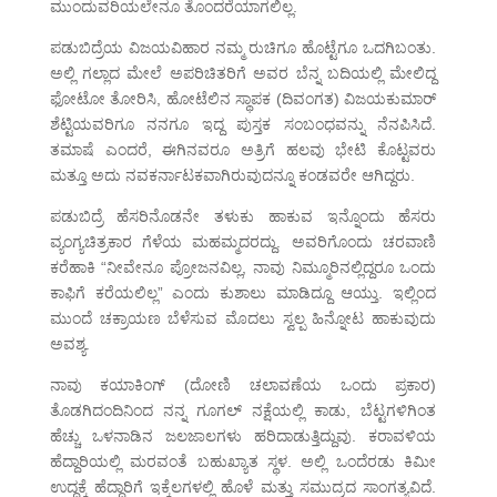
ಮುಂದುವರಿಯಲೇನೂ ತೊಂದರೆಯಾಗಲಿಲ್ಲ.
ಪಡುಬಿದ್ರೆಯ ವಿಜಯವಿಹಾರ ನಮ್ಮ ರುಚಿಗೂ ಹೊಟ್ಟೆಗೂ ಒದಗಿಬಂತು.
ಅಲ್ಲಿ ಗಲ್ಲಾದ ಮೇಲೆ ಅಪರಿಚಿತರಿಗೆ ಅವರ ಬೆನ್ನ ಬದಿಯಲ್ಲಿ ಮೇಲಿದ್ದ
ಫೋಟೋ ತೋರಿಸಿ, ಹೋಟೆಲಿನ ಸ್ಥಾಪಕ (ದಿವಂಗತ) ವಿಜಯಕುಮಾರ್
ಶೆಟ್ಟಿಯವರಿಗೂ ನನಗೂ ಇದ್ದ ಪುಸ್ತಕ ಸಂಬಂಧವನ್ನು ನೆನಪಿಸಿದೆ.
ತಮಾಷೆ ಎಂದರೆ, ಈಗಿನವರೂ ಅತ್ರಿಗೆ ಹಲವು ಭೇಟಿ ಕೊಟ್ಟವರು
ಮತ್ತೂ ಅದು ನವಕರ್ನಾಟಕವಾಗಿರುವುದನ್ನೂ ಕಂಡವರೇ ಆಗಿದ್ದರು.
ಪಡುಬಿದ್ರೆ ಹೆಸರಿನೊಡನೇ ತಳುಕು ಹಾಕುವ ಇನ್ನೊಂದು ಹೆಸರು
ವ್ಯಂಗ್ಯಚಿತ್ರಕಾರ ಗೆಳೆಯ ಮಹಮ್ಮದರದ್ದು. ಅವರಿಗೊಂದು ಚರವಾಣಿ
ಕರೆಹಾಕಿ “ನೀವೇನೂ ಪ್ರೋಜನವಿಲ್ಲ, ನಾವು ನಿಮ್ಮೂರಿನಲ್ಲಿದ್ದರೂ ಒಂದು
ಕಾಫಿಗೆ ಕರೆಯಲಿಲ್ಲ” ಎಂದು ಕುಶಾಲು ಮಾಡಿದ್ದೂ ಆಯ್ತು. ಇಲ್ಲಿಂದ
ಮುಂದೆ ಚಕ್ರಾಯಣ ಬೆಳೆಸುವ ಮೊದಲು ಸ್ವಲ್ಪ ಹಿನ್ನೋಟ ಹಾಕುವುದು
ಅವಶ್ಯ.
ನಾವು ಕಯಾಕಿಂಗ್ (ದೋಣಿ ಚಲಾವಣೆಯ ಒಂದು ಪ್ರಕಾರ)
ತೊಡಗಿದಂದಿನಿಂದ ನನ್ನ ಗೂಗಲ್ ನಕ್ಷೆಯಲ್ಲಿ ಕಾಡು, ಬೆಟ್ಟಗಳಿಗಿಂತ
ಹೆಚ್ಚು ಒಳನಾಡಿನ ಜಲಜಾಲಗಳು ಹರಿದಾಡುತ್ತಿದ್ದುವು. ಕರಾವಳಿಯ
ಹೆದ್ದಾರಿಯಲ್ಲಿ ಮರವಂತೆ ಬಹುಖ್ಯಾತ ಸ್ಥಳ. ಅಲ್ಲಿ ಒಂದೆರಡು ಕಿಮೀ
ಉದ್ದಕ್ಕೆ ಹೆದ್ದಾರಿಗೆ ಇಕ್ಕೆಲಗಳಲ್ಲಿ ಹೊಳೆ ಮತ್ತು ಸಮುದ್ರದ ಸಾಂಗತ್ಯವಿದೆ.