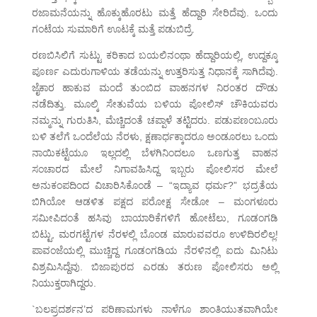
ರಜಾಮನೆಯನ್ನು ಹೊಕ್ಕುಹೊರಟು ಮತ್ತೆ ಹೆದ್ದಾರಿ ಸೇರಿದೆವು. ಒಂದು
ಗಂಟೆಯ ಸುಮಾರಿಗೆ ಊಟಕ್ಕೆ ಮತ್ತೆ ಪಡುಬಿದ್ರೆ.
ರಣಬಿಸಿಲಿಗೆ ಸುಟ್ಟು ಕರಿಕಾದ ಬಯಲಿನಂಥಾ ಹೆದ್ದಾರಿಯಲ್ಲಿ, ಉದ್ದಕ್ಕೂ
ಪೂರ್ಣ ಎದುರುಗಾಳಿಯ ತಡೆಯನ್ನು ಉತ್ತರಿಸುತ್ತ ನಿಧಾನಕ್ಕೆ ಸಾಗಿದೆವು.
ಜೈಕಾರ ಹಾಕುವ ಮಂದೆ ತುಂಬಿದ ವಾಹನಗಳ ನಿರಂತರ ದೌಡು
ನಡೆದಿತ್ತು. ಮೂಲ್ಕಿ ಸೇತುವೆಯ ಬಳಿಯ ಪೋಲಿಸ್ ಚೌಕಿಯವರು
ನಮ್ಮನ್ನು ಗುರುತಿಸಿ, ಮೆಚ್ಚಿದಂತೆ ಚಪ್ಪಾಳೆ ತಟ್ಟಿದರು. ಪಡುಪಣಂಬೂರು
ಬಳಿ ತಲೆಗೆ ಒಂದೆಲೆಯ ನೆರಳು, ಕ್ಷಣಾರ್ಧಕ್ಕಾದರೂ ಅಂಡೂರಲು ಒಂದು
ನಾಯಿಕಟ್ಟೆಯೂ ಇಲ್ಲದಲ್ಲಿ ಬೆಳಗಿನಿಂದಲೂ ಒಣಗುತ್ತ ವಾಹನ
ಸಂಚಾರದ ಮೇಲೆ ನಿಗಾವಹಿಸಿದ್ದ ಇಬ್ಬರು ಪೋಲಿಸರ ಮೇಲೆ
ಅನುಕಂಪದಿಂದ ವಿಚಾರಿಸಿಕೊಂಡೆ – “ಇದ್ಯಾವ ಧರ್ಮ?” ಭದ್ರತೆಯ
ಬಿಗಿಯೋ ಆಡಳಿತ ಪಕ್ಷದ ಪರೋಕ್ಷ ಸೇಡೋ – ಮಂಗಳೂರು
ಸಮೀಪಿದಂತೆ ಹಸಿವು ಬಾಯಾರಿಕೆಗಳಿಗೆ ಹೋಟೆಲು, ಗೂಡಂಗಡಿ
ಬಿಟ್ಟು, ಮರಗಟ್ಟೆಗಳ ನೆರಳಲ್ಲಿ ಬೊಂಡ ಮಾರುವವರೂ ಉಳಿದಿರಲಿಲ್ಲ!
ಪಾವಂಜೆಯಲ್ಲಿ ಮುಚ್ಚಿದ್ದ ಗೂಡಂಗಡಿಯ ನೆರಳಿನಲ್ಲಿ ಐದು ಮಿನಿಟು
ವಿಶ್ರಮಿಸಿದ್ದೆವು. ಬಿಜಾಪುರದ ಎರಡು ತರುಣ ಪೋಲಿಸರು ಅಲ್ಲಿ
ನಿಯುಕ್ತರಾಗಿದ್ದರು.
`ಬಲಪ್ರದರ್ಶನ’ದ ಪರಿಣಾಮಗಳು ನಾಳೆಗೂ ಶಾಂತಿಯುತವಾಗಿಯೇ