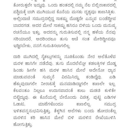
ತೋರುತ್ತಲೇ ಇದ್ದುವು. ಒಂದು ಹಂತದಲ್ಲಿ ನಮ್ಮ ನೆಲ ಬಿಲ್ಲಿನಾಕಾರದಲ್ಲಿ
ಪಶ್ಚಿಮಕ್ಕೆ ಬಾಗಿ ಮುಗಿಯುವ ಕೊನೆಯ ಮಸಕು ದೃಶ್ಯವೂ ಕಾಣಸಿಕ್ಕಿತು.
ಅಲ್ಲಿಂದಾಚೆ ಸಮುದ್ರದಲ್ಲಿದ್ದ ಸಾಕಷ್ಟು ದೊಡ್ಡದೇ ಎನ್ನುವ ಬಂಡೆದ್ವೀಪ
ಬಾದರಗಡ. ಅದರ ಮೇಲೆ ಸಾಕಷ್ಟು ಹಸಿರೂ ಬಿಳಿಯ ಒಂದು ಮನುಷ್ಯ
ರಚನೆಯೂ ಇತ್ತು. ಅದರನ್ನು ಗುರುತಿಸುವಲ್ಲಿ ನನ್ನ ಹಳೆಯ ನೆನಪು
ಸರಿಯಾದರೆ, ಅದರಿಂದಲೂ ತುಸು ಆಚೆ ಸಂತ ಮೇರಿದ್ವೀಪವೂ
ಇದ್ದಿರಬೇಕು, ನನಗೆ ಗುರುತಿಸಲಾಗಲಿಲ್ಲ.
ದಾರಿ ಮುಗಿದಲ್ಲಿ ಸೈಕಲ್ಲುಗಳನ್ನು ನೂಕಿಕೊಂಡು ನೇರ ಅಲೆತೊಳೆವ
ಮರಳ ಹಾಸಿಗೇ ನಡೆದೆವು. ತುಸು ಮೊದಲೆಲ್ಲೋ ಕಡಲಕ್ಕಿಗಳ ದೊಡ್ಡ
ಹಿಂಡು ಹೀಗೇ ಹಸಿ ಮರಳ ಹಾಸಿನ ಮೇಲೆ ಅದೇನೋ ಧ್ಯಾನ
ಮಾಡುವವಂತೆ ಸುಮ್ಮನೆ ವಿರಮಿಸಿದ್ದು ಕಂಡಿದ್ದೆವು. ಏಡಿ
ಹೆಕ್ಕುವುದಾಗಲೀ ನೀರಾಟಕ್ಕೆ ಮನಮಾಡಿದ್ದಾಗಲೀ ಕಾಣಲೇ ಇಲ್ಲ.
ಕೆಲವಂತೂ ನಿಲ್ಲಲೂ ಉದಾಸವಾದಂತೆ ಕಾಲು ಮಡಚಿ ಕುಳಿತೇ
ಬಿಟ್ಟಿದ್ದುವು. ಈ ಕೊನೆಯಲ್ಲಿ ಬೇರೊಂದು ವಿಚಿತ್ರ. ಪುಟ್ಟ ಏಡಿಗಳ
ಓಡಾಟ, ಮಾಟೆಗಳೊಂದೂ ಕಾಣಲಿಲ್ಲ. ಸಮುದ್ರ
ಇಳಿತವನ್ನನುಭವಿಸುತ್ತಿತ್ತು. ತೆಳ್ಳಗಿನ ಅಲೆಗಳು ಬಂದು ಹೋದಂತೆಲ್ಲ
ಮರಳಿನ ಕರಿ ಹಾಸಿನ ಮೇಲೆ ಬಿಳಿ ಮರಳಿನ ರೇಖೆಯುಳಿಸಿ
ಹೋಗುತ್ತಿತ್ತು.