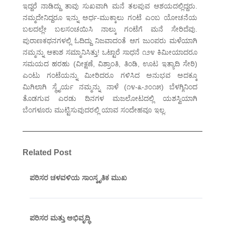
ಇದ್ದರೆ ನಾಡಿದ್ದು ತಾವು ಸುಖವಾಗಿ ಮನೆ ತಲಪುವ ಆಶಯದಲ್ಲಿದ್ದರು.
ನಮ್ಮದೇನಿದ್ದರೂ ಇನ್ನು ಅರ್ಧ-ಮುಕ್ಕಾಲು ಗಂಟೆ ಎಂಬ ಯೋಚನೆಯ
ಬಲದಲ್ಲೇ ಬಲಸಂಚಯಿಸಿ ನಾಲ್ಕು ಗಂಟೆಗೆ ಮನೆ ಸೇರಿದೆವು.
ಪುರಾಣಕಥನಗಳಲ್ಲಿ ಓದಿದ್ದು ನಿಜವಾದಂತೆ ಆಗ ಜುಂಪರು ಮಳೆಯಾಗಿ
ನಮ್ಮನ್ನು ಆಕಾಶ ಸಮ್ಮಾನಿಸಿತ್ತು! ಒಟ್ಟಾರೆ ಸಾಧನೆ ೧೨೪ ಕಿಮೀಯಾದರೂ
ಸಮಯದ ಹರಹು (ವೀಕ್ಷಣೆ, ವಿಶ್ರಾಂತಿ, ತಿಂಡಿ, ಊಟ ಇತ್ಯಾದಿ ಸೇರಿ)
ಎಂಟು ಗಂಟೆಯನ್ನು ಮೀರಿದರೂ ಗಳಿಸಿದ ಅನುಭವ ಅದಕ್ಕೂ
ಮಿಗಿಲಾಗಿ ಸ್ಥೈರ್ಯ ನಮ್ಮನ್ನು ನಾಳೆ (೧೪-೩-೨೦೧೫) ಬೆಳಗ್ಗಿನಿಂದ
ತೊಡಗುವ ಎರಡು ದಿನಗಳ ಮಜಲೋಟದಲ್ಲಿ ಯಶಸ್ವಿಯಾಗಿ
ಬೆಂಗಳೂರು ಮುಟ್ಟಿಸುವುದರಲ್ಲಿ ಯಾವ ಸಂದೇಹವೂ ಇಲ್ಲ.
Related Post
ಪರಿಸರ ಚಳವಳಿಯ ಸಾಂಸ್ಕೃತಿಕ ಮುಖ
ಪರಿಸರ ಮತ್ತು ಅಭಿವೃದ್ಧಿ