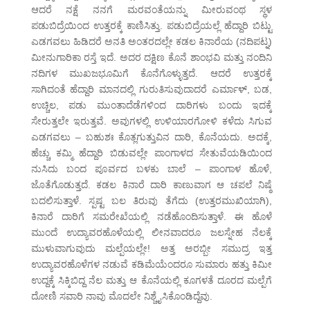
ಆದರೆ ನಕ್ಷೆ ನನಗೆ ಮರವಂತೆಯನ್ನು ಮೀರುವಂಥ ಸ್ಥಳ
ಪಡುಬಿದ್ರೆಯಿಂದ ಉತ್ತರಕ್ಕೆ ಕಾಣಿಸಿತ್ತು. ಪಡುಬಿದ್ರೆಯಲ್ಲೆ ಹೆದ್ದಾರಿ ಬಿಟ್ಟು
ಎಡಗವಲು ಹಿಡಿದರೆ ಅನತಿ ಅಂತರದಲ್ಲೇ ಕಡಲ ಕಿನಾರೆಯ (ನದಿಪಟ್ನ)
ಮೀನುಗಾರಿಕಾ ರಸ್ತೆ ಇದೆ. ಅದರ ದಕ್ಷಿಣ ಕೊನೆ ಶಾಂಭವಿ ಮತ್ತು ನಂದಿನಿ
ನದಿಗಳ ಮುಖಜಭೂಮಿಗೆ ಕೊನೆಗೊಳ್ಳುತ್ತದೆ. ಆದರೆ ಉತ್ತರಕ್ಕೆ
ಸಾಗಿದಂತೆ ಹೆದ್ದಾರಿ ಮಾನದಲ್ಲಿ ಗುರುತಿಸುವುದಾದರೆ ಎರ್ಮಾಳ್, ಬಡ,
ಉಚ್ಚಿಲ, ಪಡು ಮುಂತಾದೆಡೆಗಳಿಂದ ದಾರಿಗಳು ಬಂದು ಇದಕ್ಕೆ
ಸೇರುತ್ತಲೇ ಇರುತ್ತವೆ. ಅವುಗಳಲ್ಲಿ ಉಳಿಯಾರಗೋಳಿ ಕಳೆದು ಸಿಗುವ
ಎಡಗವಲು – ಬಹುಶಃ ಕೊತ್ಲಗುತ್ತುವಿನ ದಾರಿ, ಕೊನೆಯದು. ಅದಕ್ಕೆ,
ಹೆಚ್ಚು ಕಮ್ಮಿ ಹೆದ್ದಾರಿ ಬಿಡುವಲ್ಲೇ ಪಾಂಗಾಳದ ಸೇತುವೆಯಡಿಯಿಂದ
ನುಸಿದು ಬಂದ ಪೂರ್ವದ ಬಳಕು ಬಾಲೆ – ಪಾಂಗಾಳ ಹೊಳೆ,
ಜೊತೆಗೊಡುತ್ತದೆ. ಕಡಲ ಕಿನಾರೆ ದಾರಿ ಕಾಣುವಾಗ ಆ ಚಪಲೆ ನಿಷ್ಠೆ
ಬದಲಿಸುತ್ತಾಳೆ. ಸ್ಪಷ್ಟ ಬಲ ತಿರುವು ತೆಗೆದು (ಉತ್ತರಮುಖಿಯಾಗಿ),
ಕಿನಾರೆ ದಾರಿಗೆ ಸಮರೇಖೆಯಲ್ಲಿ ನಡೆಹೊಂದಿಸುತ್ತಾಳೆ. ಈ ಹೊಳೆ
ಮುಂದೆ ಉದ್ಯಾವರಹೊಳೆಯಲ್ಲಿ ಲೀನವಾದರೂ ಜಲಸ್ನೇಹ ನೆಲಕ್ಕೆ
ಮುಳುವಾಗುವುದು ಮಲ್ಪೆಯಲ್ಲೇ! ಅತ್ತ ಅರಬ್ಬೀ ಸಮುದ್ರ ಇತ್ತ
ಉದ್ಯಾವರಹೊಳೆಗಳ ನಡುವೆ ಕಡಿಮೆಯೆಂದರೂ ಸುಮಾರು ಹತ್ತು ಕಿಮೀ
ಉದ್ದಕ್ಕೆ ಸಿಕ್ಕಿಬಿದ್ದ ನೆಲ ಮತ್ತು ಆ ಕೊನೆಯಲ್ಲಿ ಕೂಗಳತೆ ದೂರದ ಮಲ್ಪೆಗೆ
ದೋಣಿ ಸವಾರಿ ನಾವು ಮೊದಲೇ ನಿಶ್ಚೈಸಿಕೊಂಡಿದ್ದೆವು.