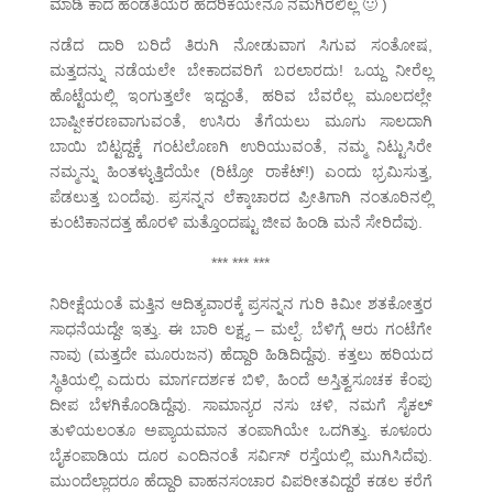
ಮಾಡಿ ಕಾದ ಹೆಂಡತಿಯರ ಹೆದರಿಕೆಯೇನೂ ನಮಗಿರಲಿಲ್ಲ 🙂 )
ನಡೆದ ದಾರಿ ಬರಿದೆ ತಿರುಗಿ ನೋಡುವಾಗ ಸಿಗುವ ಸಂತೋಷ,
ಮತ್ತದನ್ನು ನಡೆಯಲೇ ಬೇಕಾದವರಿಗೆ ಬರಲಾರದು! ಒಯ್ದ ನೀರೆಲ್ಲ
ಹೊಟ್ಟೆಯಲ್ಲಿ ಇಂಗುತ್ತಲೇ ಇದ್ದಂತೆ, ಹರಿವ ಬೆವರೆಲ್ಲ ಮೂಲದಲ್ಲೇ
ಬಾಷ್ಪೀಕರಣವಾಗುವಂತೆ, ಉಸಿರು ತೆಗೆಯಲು ಮೂಗು ಸಾಲದಾಗಿ
ಬಾಯಿ ಬಿಟ್ಟದ್ದಕ್ಕೆ ಗಂಟಲೊಣಗಿ ಉರಿಯುವಂತೆ, ನಮ್ಮ ನಿಟ್ಟುಸಿರೇ
ನಮ್ಮನ್ನು ಹಿಂತಳ್ಳುತ್ತಿದೆಯೇ (ರಿಟ್ರೋ ರಾಕೆಟ್!) ಎಂದು ಭ್ರಮಿಸುತ್ತ,
ಪೆಡಲುತ್ತ ಬಂದೆವು. ಪ್ರಸನ್ನನ ಲೆಕ್ಕಾಚಾರದ ಪ್ರೀತಿಗಾಗಿ ನಂತೂರಿನಲ್ಲಿ
ಕುಂಟಿಕಾನದತ್ತ ಹೊರಳಿ ಮತ್ತೊಂದಷ್ಟು ಜೀವ ಹಿಂಡಿ ಮನೆ ಸೇರಿದೆವು.
*** *** ***
ನಿರೀಕ್ಷೆಯಂತೆ ಮತ್ತಿನ ಆದಿತ್ಯವಾರಕ್ಕೆ ಪ್ರಸನ್ನನ ಗುರಿ ಕಿಮೀ ಶತಕೋತ್ತರ
ಸಾಧನೆಯದ್ದೇ ಇತ್ತು. ಈ ಬಾರಿ ಲಕ್ಷ್ಯ – ಮಲ್ಪೆ. ಬೆಳಿಗ್ಗೆ ಆರು ಗಂಟೆಗೇ
ನಾವು (ಮತ್ತದೇ ಮೂರುಜನ) ಹೆದ್ದಾರಿ ಹಿಡಿದಿದ್ದೆವು. ಕತ್ತಲು ಹರಿಯದ
ಸ್ಥಿತಿಯಲ್ಲಿ ಎದುರು ಮಾರ್ಗದರ್ಶಕ ಬಿಳಿ, ಹಿಂದೆ ಅಸ್ತಿತ್ವಸೂಚಕ ಕೆಂಪು
ದೀಪ ಬೆಳಗಿಕೊಂಡಿದ್ದೆವು. ಸಾಮಾನ್ಯರ ನಸು ಚಳಿ, ನಮಗೆ ಸೈಕಲ್
ತುಳಿಯಲಂತೂ ಅಪ್ಯಾಯಮಾನ ತಂಪಾಗಿಯೇ ಒದಗಿತ್ತು. ಕೂಳೂರು
ಬೈಕಂಪಾಡಿಯ ದೂರ ಎಂದಿನಂತೆ ಸರ್ವಿಸ್ ರಸ್ತೆಯಲ್ಲಿ ಮುಗಿಸಿದೆವು.
ಮುಂದೆಲ್ಲಾದರೂ ಹೆದ್ದಾರಿ ವಾಹನಸಂಚಾರ ವಿಪರೀತವಿದ್ದರೆ ಕಡಲ ಕರೆಗೆ