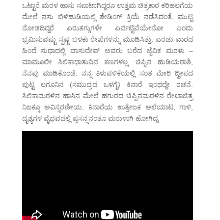
ಒಟ್ಟಾರೆ ಮರಳ ಹಾಸು ಸಪಾಟಾಗಿದ್ದರೂ ಉತ್ತಮ ಚಿತ್ರಕಾರ ಕರಿಹಲಗೆಯ
ಮೇಲೆ ನಸು ಬಿಳಿಹುಡಿಯಲ್ಲಿ ಶೇಡಿಂಗ್ ಕ್ರಿಯೆ ನಡೆಸಿದಂತೆ, ಮುಟ್ಟಿ
ನೋಡದಿದ್ದರೆ ಏರುತಗ್ಗುಗಳೇ ಏರ್ಪಟ್ಟಿವೆಯೇನೋ ಎಂದು
ಭ್ರಮಿಸುವಷ್ಟು ಸ್ಪಷ್ಟ ಬಳಕು ರೇಖೆಗಳನ್ನು ಮೂಡಿಸಿತ್ತು. ಎರಡು ವಾರದ
ಹಿಂದೆ ಸುಧಾದಲ್ಲಿ ವಾಸುದೇವ್ ಅವರು ಬರೆದ ಜೈವಿಕ ಮರಳು –
ಮಾಮೂಲೀ ಸಿಲಿಕಾಧಾತುವಿನ ಕಣಗಳಲ್ಲ, ಚಿಪ್ಪಿನ ಹುಡಿಯರಾಶಿ,
ನೆನಪು ಮಾಡಿಕೊಂಡೆ. ನನ್ನ ತಿಳುವಳಿಕೆಯಲ್ಲಿ ಸಂತ ಮೇರಿ ದ್ವೀಪದ
ಪುಟ್ಟ ಲಗೂನಿನ (ಸಮುದ್ರದ ಒಳಗೈ) ಕಿನಾರೆ ಇಂಥದ್ದೇ ರಚನೆ.
ಸಿಲಿಕಾಮರಳಿನ ಹಾಸಿನ ಮೇಲೆ ಹಗುರದ ಚಿಪ್ಪಿನಮರಳಿನ ರೇಖಾಚಿತ್ರ
ನಿಜಕ್ಕೂ ಅವಿಸ್ಮರಣೀಯ. ಕಿನಾರೆಯ ಉತ್ತೇಜಕ ಅಲೆಯಾಟ, ಗಾಳಿ,
ದೃಶ್ಯಗಳ ವೈಭವದಲ್ಲಿ ಪ್ರಸನ್ನನಂತೂ ಮರುಳಾಗಿ ಹೋಗಿದ್ದ.