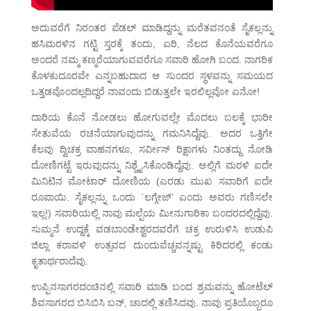
ಅದುವರೆಗೆ ನಿರಂತರ ಪೆಡಲ್ ಮಾಡಿದ್ದನ್ನು ಮರೆತವನಂತೆ ಸೈಕಲ್ಲನ್ನು
ಹಸಿಮರಳಿನ ಗಟ್ಟಿ ಸ್ತರಕ್ಕೆ ತಂದು, ಏರಿ, ನೆಲದ ಕೊನೆಯವರೆಗೂ
ಅಂದರೆ ನಮ್ಮ ಕಣ್ಮರೆಯಾಗುವವರೆಗೂ ಸವಾರಿ ಹೋಗಿ ಬಂದ. ನಾಗರಿಕ
ಕೊಳಕುದೂರವೇ ಎನ್ನಬಹುದಾದ ಆ ಸುಂದರ ಸ್ಥಳವನ್ನು ಸಮಯದ
ಒತ್ತಡವೊಂದಲ್ಲದಿದ್ದರೆ ನಾವಂದು ಬಿಡುತ್ತಲೇ ಇರಲಿಲ್ಲವೋ ಏನೋ!
ದಾರಿಯ ಕೊನೆ ನೋಡಲು ಹೋಗುವಲ್ಲೇ ಮೊದಲು ಬಲಕ್ಕೆ ಭಾರೀ
ಸೇತುವೆಯ ರಚನೆಯಾಗುವುದನ್ನು ಗಮನಿಸಿದ್ದೆವು. ಅದರ ಒತ್ತಿಗೇ
ಕೆಲವು ದ್ವಿಚಕ್ರ ವಾಹನಗಳೂ, ಸರ್ವೀಸ್ ರಿಕ್ಷಾಗಳು ನಿಂತದ್ದು ನೋಡಿ
ದೋಣಿಗಟ್ಟೆ ಇರುವುದನ್ನು ನಿಶ್ಚೈಸಿಕೊಂಡಿದ್ದೆವು. ಅಲ್ಲಿಗೆ ಮರಳಿ ಐದೇ
ಮಿನಿಟಿನ ಮೋಟಾರ್ ದೋಣಿಯ (ಎರಡು ಮುಖ ಸವಾರಿಗೆ ಐದೇ
ರೂಪಾಯಿ. ಸೈಕಲ್ಲನ್ನು ಒಂದು `ಲಗ್ಗೇಜ್’ ಎಂದು ಅವರು ಗಣಿಸಲೇ
ಇಲ್ಲ!) ಸವಾರಿಯಲ್ಲಿ ನಾವು ಮಲ್ಪೆಯ ಮೀನುಗಾರಿಕಾ ಬಂದರದಲ್ಲಿದ್ದೆವು.
ಸುಮ್ಮನೆ ಉದ್ದಕ್ಕೆ ವಡಬಾಂಡೇಶ್ವರದವರೆಗೆ ಚಕ್ರ ಉರುಳಿಸಿ ಉಡುಪಿ
ಜಿಲ್ಲಾ ಕರಾವಳಿ ಉತ್ಸವದ ದುಂದುವೆಚ್ಚವನ್ನಷ್ಟು ಕಿರಿದರಲ್ಲಿ ಕಂಡು
ಕೃತಾರ್ಥರಾದೆವು.
ಉಪ್ಪಿನಸಾಗರದಂಚಿನಲ್ಲಿ ಸವಾರಿ ಮಾಡಿ ಬಂದ ಶ್ರಮವನ್ನು ಹೋಟೆಲ್
ಶಿವಸಾಗರದ ಬಿಸಿಬಿಸಿ ಬನ್, ಚಾದಲ್ಲಿ ತಣಿಸಿದವು. ನಾವು ಪ್ರತಿಯೊಬ್ಬರೂ