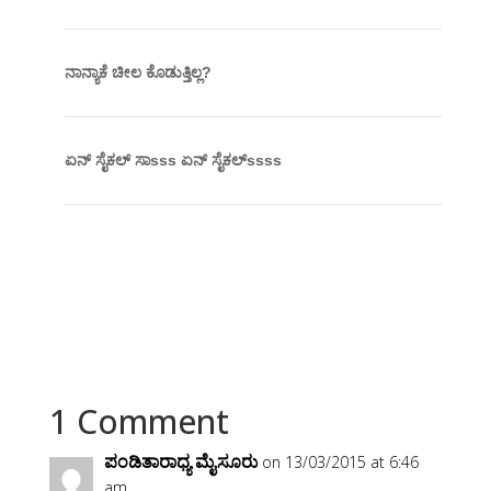
ನಾನ್ಯಾಕೆ ಚೀಲ ಕೊಡುತ್ತಿಲ್ಲ?
ಏನ್ ಸೈಕಲ್ ಸಾsss ಏನ್ ಸೈಕಲ್ssss
1 Comment
ಪಂಡಿತಾರಾಧ್ಯ ಮೈಸೂರು
on 13/03/2015 at 6:46
am