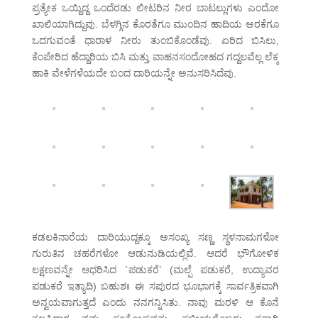
ಪ್ರತ್ಯೇಕ ಒಯ್ದಿದ್ದ ಒಂದೆರಡು ಲೀಟರಿನ ನೀರ ಬಾಟಲ್ಲುಗಳು ಎಂದೋ
ಖಾಲಿಯಾಗಿದ್ದುವು. ಬೆಳಗ್ಗಿನ ಕೊರತೆಗೂ ಮುಂದಿನ ಹಾದಿಯ ಅರಕೆಗೂ
ಒದಗುವಂತೆ ಧಾರಾಳ ನೀರು ತುಂಬಿಕೊಂಡೆವು. ಏರಿದ ಬಿಸಿಲು,
ಕೆಂಪೇರಿದ ಹೆದ್ದಾರಿಯ ಬಿಸಿ ಮತ್ತು ವಾಹನಸಂದೋಹದ ಗದ್ದಲವೆಲ್ಲ ಲೆಕ್ಕ
ಹಾಕಿ ವೇಳೆಗಳೆಯದೇ ಬಂದ ದಾರಿಯನ್ನೇ ಅನುಸರಿಸಿದೆವು.
ಕಡಲಕಿನಾರೆಯ ದಾರಿಯುದ್ದಕ್ಕೂ ಅಸಂಖ್ಯ ಸಣ್ಣ ಸ್ಥಳನಾಮಗಳೋ
ಗುರುತಿನ ಚಹರೆಗಳೋ ಆಡುನುಡಿಯಲ್ಲಿವೆ. ಆದರೆ ಭೌಗೋಳಿಕ
ಲಕ್ಷಣವನ್ನೇ ಆಧರಿಸಿದ `ಪಡುಕರೆ’ (ಮಲ್ಪೆ ಪಡುಕರೆ, ಉದ್ಯಾವರ
ಪಡುಕರೆ ಇತ್ಯಾದಿ) ಬಹುಶಃ ಈ ಸಪುರದ ಭೂಭಾಗಕ್ಕೆ ಸಾರ್ವತ್ರಿಕವಾಗಿ
ಅನ್ವಯವಾಗುತ್ತದೆ ಎಂದು ನನಗನ್ನಿಸಿತು. ನಾವು ಮರಳಿ ಆ ಕೊನೆ