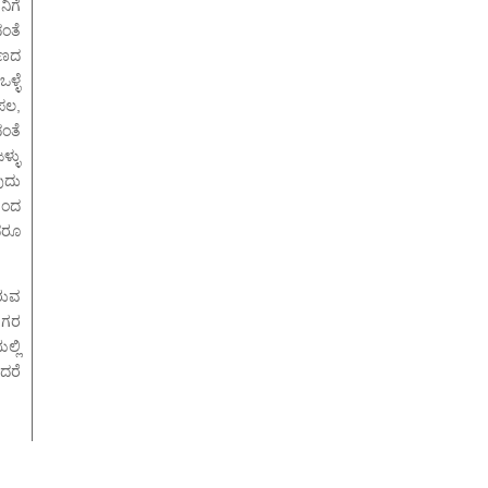
ಿಗೆ
ಂತೆ
ರಣದ
್ಳೆ
ಪಲ,
ಂತೆ
್ಳು
ುದು
ಬಂದ
ಆದರೂ
ರುವ
ಿಗರ
್ಲಿ
ದರೆ