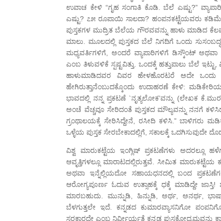
ಉವಾಚ ಕೇಳಿ “ಗೃಹ ಸಂಗಾತಿ ಕೊಡಿ. ಬೆಲೆ ಎಷ್ಟು?” ವ್ಯಾಪಾರಿ
ಎಷ್ಟು? ೭೫ ರೂಪಾಯಿ ಸಾಲದಾ? ಹಂಪನಕಟ್ಟೆಯವರು ಕಡಿಮೆಗೆ ಕೊಡ
ಪುಸ್ತಕಗಳ ಮುದ್ರಿತ ಬೆಲೆಯ ಗೌರವವನ್ನು ಹಾಳು ಮಾಡಿದ ಕೆಲವು
ಮಾಲು. ಮೂಲದಲ್ಲಿ ಪುಸ್ತಕದ ಬೆಲೆ ನಿಗದಿಗೆ ಒಂದು ಸುಸಂಬದ್ಧ
ಮಧ್ಯವರ್ತಿಗಳಿಗೆ, ಅಂದರೆ ವ್ಯಾಪಾರಿಗಳಿಗೆ ಡಿಸ್ಕೌಂಟ್ ಅಥವಾ ವಟ
ಎಂಬ ತಿಳುವಳಿಕೆ ಸ್ಪಷ್ಟವಿತ್ತು. ಒಂದಕ್ಕೆ ಹತ್ತುಪಾಲು ಬೆಲೆ ಇಟ್
ಹಾಳುಮಾಡಿದವರ ವಿವರ ಹೇಳಹೊರಟರೆ ಅದೇ ಒಂದು ರಾದ್ಧಾ
ಹೇಗಿರುತ್ತಾನೆಂಬುದಕ್ಕೊಂದು ಉದಾಹರಣೆ ಕೇಳಿ: ಮಡಿಕೇರ
ಭಾವದಲ್ಲಿ ನನ್ನ ಪ್ರಕಟಣೆ `ನೃತ್ಯಲೋಕ’ವನ್ನು (ಲೇಖಕ ಕೆ.ಮು
ಅಂಚೆ ವೆಚ್ಚವೂ ಸೇರಿದಂತೆ ಪುಸ್ತಕದ ಮೌಲ್ಯವನ್ನು ನನಗೆ ಕಳಿಸಿದರು
ಗ್ರಂಥಾಲಯಕ್ಕೆ ಸೇರಿಸಿದ್ದೇನೆ, ರಸೀದಿ ಕಳಿಸಿ.” ಬಾಳಿಗರು
ಒಳ್ಳೆಯ ಪುಸ್ತಕ ಸೇರಬೇಕಾದಲ್ಲಿಗೆ, ಸಕಾಲಕ್ಕೆ ಒದಗಿಸುವುದೇ ದ
ವಿಶ್ವ ಮಾರುಕಟ್ಟೆಯ ಇಂಗ್ಲಿಷ್ ಪ್ರಕಟಣೆಗಳು ಅದರಲ್ಲೂ ಹಳೆ
ಆವೃತ್ತಿಗಳಲ್ಲೂ ಮಾರಾಟದಲ್ಲಿರುತ್ತವೆ. ಸೀಮಿತ ಮಾರುಕಟ್ಟೆಯ 
ಅಥವಾ ಇನ್ನೆಲ್ಲಿಯದೋ ಸಹಾಯಧನದಲ್ಲಿ ಬಂದ ಪ್ರಕಟಣೆಗ
ಆರೋಗ್ಯಪೂರ್ಣ ಓದುವ ಉತ್ಸಾಹಕ್ಕೆ ಧಕ್ಕೆ ಮಾಡಿದ್ದೇ ಜಾಸ್
ಮಾರಬಹುದು. ಮುನ್ನುಡಿ, ಹಿನ್ನುಡಿ, ಅರ್ಥ, ಅನರ್ಥ,
ಬೆಳಗುತ್ತಲೇ ಇದೆ. ಕನ್ನಡದ ಕುಮಾರವ್ಯಾಸನಿಗೋ ಪಂಪನ
ಸರಕಾರದ್ದೇ ಎಂಬ ನಿರ್ವೀರ್ಯತೆ ಕನ್ನಡ ಪುಸ್ತಕೋದ್ಯಮವನ್ನು ಕಾ