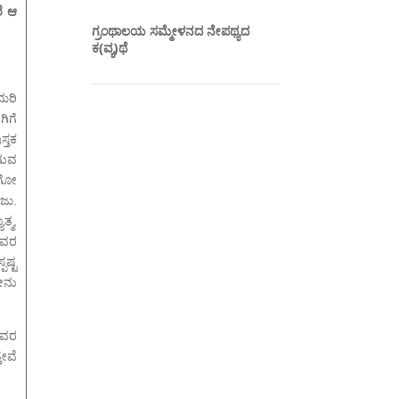
ೆ ಆ
ಗ್ರಂಥಾಲಯ ಸಮ್ಮೇಳನದ ನೇಪಥ್ಯದ
ಕ(ವ್ಯ)ಥೆ
ಮರಿ
ಿಗೆ
ಸ್ತಕ
ಗುವ
ಿಗೋ
ಜು.
್ಮ,
 ಇವರ
ಷ್ಟ
ದೇನು
 ಅವರ
ತೇವೆ