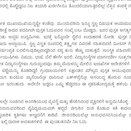
ಲ್ಲಿ ಕೊಟ್ಟಿದ್ದರೂ ನಿಜ ತಯಾರಿ ಖರ್ಚಿಗೇನೂ ತೊಂದರೆಯಾಗುತ್ತಿರಲಿಲ್ಲ! ಬೆಕ್ಕಿನ ಕಂಠಕ್ಕೆ 
ರ್ಥಿಕ ಮುಖಾಮುಖಿಯನ್ನಷ್ಟೇ ಕಂಡೆವು. ಮುಂದುವರಿದು ಇನ್ನೂ ಸ್ವಲ್ಪ ವಿಷಯಕ ಆಯಾಮವನ
ಕ್ಷೆ ಅಥವ ಪದವಿಗಾಗಿ ಪುಸ್ತಕ ಓದುವವರ ಸಂಖ್ಯೆ ಬಲು ದೊಡ್ಡದು. ಇವರ ಪುಸ್ತಕ ಅಗತ್ಯ
ರಂತು ಅಪ್ಪಟ ಉದ್ಯಮಿಗಳು. ಇದಕ್ಕೆ ಇನ್ನೊಂದೇ ರೈಲಿನ ಉದಾಹರಣೆ ನೋಡಿ. ಪುಸ್ತಕ 
, ಇದು ಅಲ್ಪಾಯುಷಿ. ಸ್ವಲ್ಪ ವಿಸ್ತೃತ ರೂಪದಲ್ಲಿ ತತ್ತ್ವಗಳ ವಿವರಣೆ ಸಹಿತವಾದರೆ ಮೀಟರ್ 
ಂಪ್ರತಿ ಬದಲಿಸುವುದಿಲ್ಲವಾದ್ದರಿಂದ ಪಠ್ಯ ತುಸು ಹೆಚ್ಚು ಬಾಳುತ್ತದೆ. ಸಾಂಸ್ಥಿಕ ವಹಿವಾಟಿನ
ುಷಿಗಳು. ವಿಷಯ, ಭಾಷೆ, ಬೆಲೆ ಹೇಗೇ ಇರಲಿ, ವಿದ್ಯಾಸಂಸ್ಥೆಗಳ ಮಾರ್ಗದರ್ಶೀ ಸೂತ್ರಗಳನ
ೇಕ ವಿದ್ಯಾಸಂಸ್ಥೆಗಳೂ ಗುರುವೃಂದವೂ ತಮ್ಮ ಮೆದುಳನ್ನು ಮೇಲಿನ ಇಲಾಖೆಗಳ ಆದೇಶಗಳಿಗೆ ಒತ
ಪಟ್ಟಿಯನ್ನು ಕೊಡದಿದ್ದರೆ ಗ್ರಂಥಾಲಯಗಳಿಗೆ ಲಕ್ಷಾಂತರ ಮೌಲ್ಯದ ಪುಸ್ತಕ ಆಯುವುದರಲ
ಕುಂಟುವ ಪ್ಯಾಸೆಂಜರ್ರೋ ಧಾವಿಸುವ ಎಕ್ಸ್‍ಪ್ರೆಸ್ಸೋ ಅಸಂಬದ್ಧ ಹೊರುವ ಗೂಡ
ಹುದು. ಅದೇನೇ ಇದ್ದರೂ ಎಷ್ಟು ಹೆಚ್ಚಿದರೂ ಈ ಪ್ರಕಟಣೋದ್ಯಮಕ್ಕೆ ಹಳಿಯ ಮ
ಚಿಸಿದ ಅಂಗಡಿಯಂಥ ವ್ಯವಸ್ಥೆ ಮತ್ತು ಹೆಸರಿಸಿದಂಥ ವ್ಯಕ್ತಿಗಳಿಗೆ ಅನ್ವಯಿಸಿಕೊಳ್ಳಿ. ಇ
ನುಭವದಿಂದ ವೈವಿಧ್ಯಮಯವಾಗಿ ಹಬ್ಬಿದೆ. ಚಿಗುರಿನ ರುಚಿ ಕೊಡುವ ಕತೆ ಕಾದಂಬ
ಾರಿಕ ಕೃತಿಗಳೂ ಆಸ್ವಾದನೆಗೆ ಕಾದಿವೆ. ಜೀವನದಿಯಲ್ಲೋ ಅನುಭವಸರಸಿಯಲ್ಲೋ 
ೂ ಇಲ್ಲಿ ಧಾರಾಳ ಅವಕಾಶಗಳಿವೆ. ಈ ಪುಂಡುತನವೇ ನಿಜ ಓದು.