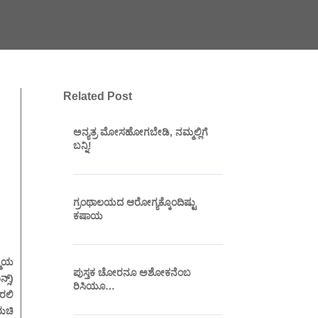
Related Post
ಅನ್ಯತ್ರ ಮೋಸಹೋಗಬೇಡಿ, ನಮ್ಮಲ್ಲಿಗೆ
ಬನ್ನಿ!
ಗ್ರಂಥಾಲಯದ ಆರೋಗ್ಯಕ್ಕೊಂದಿಷ್ಟು
ಕಷಾಯ
್ಮಯ
ಪುಸ್ತಕ ಚೋರನೂ ಅಶೋಕನೆಂಬ
ಸ್)
ರಿಸಿಯೂ…
ರಲಿ
ುಚಿ