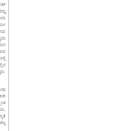
ೌಂಟ್
್ದು
ಂದು
ರ್ಯ
ಆದಾಯ
ದ್ಯಮ
ದುಗ
ೌರವ
್ಲಿ
್ಲಿನ
ರು.
ಲವು
ಕಾರಿ
ಿಂತ
ದು,
ಯತೆ
ಲ್ಲ