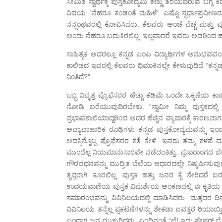
ಸೀಮಿತ ಸ್ವಾರ್ಥಕ್ಕೆ ಪುಸ್ತಕೋದ್ಯಮಿ ಕಣ್ಣು ತೆರೆಯದಿರುವ ಬಗ್
ವಿಷಯ `ನೆಹರೂ ಕಂಡಂತೆ ಮಹಿಳೆ’. ಎಷ್ಟೊ ಸ್ಪರ್ಧಾಪ್ರವೀಣರು ಆ 
ನನ್ನಂಥವರಲ್ಲಿ ಕೋಪಿಸಿದರು. ಕೆಲವರು ಅಂಚೆ ವೆಚ್ಚ ಮತ್ತು
ಅಂದು ನೆಹರೂ ಬದುಕಿರಲಿಲ್ಲ. ಇಲ್ಲವಾದರೆ ಇವರು ಅವರಿಂದ ಹ
ಸಾಹಿತ್ಯಕ ಅದರಲ್ಲೂ ಕನ್ನಡ ಎಂಎ ವಿದ್ಯಾರ್ಥಿಗಳ ಅನುಭವವಂ
ಕಾಲಿಡದ ಇವರಲ್ಲಿ ಕೆಲವರು ಧಿಮಾಕಿನಲ್ಲೇ ಕೇಳುವುದಿದೆ “ಕನ್ನಡ
ನಿಂತಿದೆ?”
ಒಬ್ಬ ನಿವೃತ್ತ ಪ್ರೊಫೆಸರರ ಹೆಚ್ಚು ಕಡಿಮೆ ಒಂದೇ ಒಕ್ಕಣೆಯ
ನೋಡಿ ಬರೆಯುವುದಿರಬೇಕು. “ಸ್ವಾಮೀ ನಿಮ್ಮ ಪುಸ್ತಕದಲ್
ಪ್ರಭಾವಶಾಲಿಯಾದ್ದರಿಂದ ಅದರ ಹೆಚ್ಚಿನ ವ್ಯಾಪಾರಕ್ಕೆ ಕಾರಣನಾಗ
ಅವ್ಯಾವಾಹಾರಿಕ ರೂಢಿಗಳು ಕನ್ನಡ ಪುಸ್ತಕೋದ್ಯಮವನ್ನು ಇಂದ
ಅದಕ್ಕಿನ್ನೊಬ್ಬ ಪ್ರೊಫೆಸರರ ಕತೆ ಕೇಳಿ. ಇವರು ತಮ್ಮ ಕಳಪೆ ಮಹ
ಮುಂದೆಲ್ಲ ನಿಯಮಾನುಸಾರವೇ ನಡೆದಂತಿತ್ತು. ಪ್ರಸಾರಾಂಗದ ಬೆಲ
ಗೌರವಧನವನ್ನು ಮುದ್ರಿತ ಬೆಲೆಯ ಆಧಾರದಲ್ಲೇ ನಿಷ್ಕರ್ಷಿಸುವು
ತೃಪ್ತರಾಗಿ ಕೂರಲಿಲ್ಲ. ಪುಸ್ತಕ ಹತ್ತು ಜನರ ಕೈ ಸೇರಿದರ
ಉದಯವಾಣಿಯ ಪುಸ್ತಕ ವಿಮರ್ಶೆಯ ಅಂಕಣದಲ್ಲಿ ಈ ಕೃತಿಯ ಕಳಪೆತ
ಸಮಾರಂಭವನ್ನು ವಿವಿನಿಲಯದಲ್ಲಿ ಮಾಡಿಸಿದರು. ಮತ್ತದರ ದಿನಾ
ವಿವಿನಿಲಯ ತನ್ನೆಲ್ಲ ಪ್ರಕಟಣೆಗಳನ್ನು ಶೇಕಡಾ ಐವತ್ತರ ರಿಯಾಯ್ತ
ಎಂದಾಗ ಜನ ಮುಕುರಿದರು. ಎಂದಿನಂತೆ “ಛೆ! ಇದು ಪೇಪರ್ ಬೈಂಡಿ