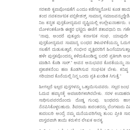
ಸರಕಾರಿ ಕೃಪಾಪೋಷಣೆಗೆ ಎಂದೂ ಕಡೆಗಣ್ಣನೋಟ ಕೂಡ ಹಾಯಿಸದಿರ
ತಂದ ನವಕರ್ನಾಟಕ ಪಬ್ಲಿಕೇಶನ್ಸ್, ಸಾಮಾನ್ಯ ಸಮಾಜವನ್ನುದ್ದೇಶ
ನಿಜ ಕನ್ನಡ ಪುಸ್ತಕೋದ್ಯಮದ ದೃಷ್ಟಿಯಲ್ಲಿ ಉಲ್ಲೇಖನಾರ್ಹರು. ಒ
ಬೋಳಂತಕೋಡಿ ಈಶ್ವರ ಭಟ್ಟರು ಈಚೆಗೆ ಶತಾವಧಾನಿ ರಾ. ಗಣೇಶರ
“ನಾವು, ಅಂದರೆ ಪುತ್ತೂರು ಕರ್ನಾಟಕ ಸಂಘ, ಯಾವುದೇ ಸ
ಪುಸ್ತಕೋದ್ಯಮದ ಸಾಮಾನ್ಯ ಬಂಧದ ತಿಳುವಳಿಕೆಯನ್ನು ಓದುಗರು ಮ
ಸಲಹೆಗೆ ದುಡುಕುತ್ತಾರೆ, ಗಂಭೀರ ವೃತ್ತಿಪರರಿಗೆ ಹಿಂಸೆಯಾಗುತ್ತಾ
ಹಳೇ ಪುಸ್ತಕವೊಂದನ್ನು ಕಳೆದುಕೊಂಡಿದ್ದ. ಬದಲಿ ಪ್ರತಿಗಾಗಿ ಅಂಗ
ಮಾಡಿಸಿ ಕೊಡಿ ಸಾರ್.” ಅವನ ಅನುಭವದ ಕೊರತೆಯನ್ನು ನಾ
ಪ್ರಕಾಶಕನೆಂಬ ಹಣ ತೊಡಗಿಸುವ ಸಂಘಟಕ ಬೇಕು. ಕನಿಷ್ಠ 
ಸರಿಯಾದ ಕೊನೆಯಲ್ಲಿ ನಿನ್ನ ಒಂದು ಪ್ರತಿ ಖಂಡಿತ ಸಿಗುತ್ತೆ.”
ಹೀಗಲ್ಲದೆ ಇಲ್ಲದ ಪುಸ್ತಗಳನ್ನು ಒತ್ತಾಯಿಸುವವರು. ಸಲ್ಲದ
ಓದುವ ಹವ್ಯಾಸಕ್ಕೆ ಅಪಚಾರಿಗಳಾಗಿರಬೇಕು. ಸರಳ ಉದಾಹ
ಸಾಧಿಸುವವರದೊಂದು ದೊಡ್ಡ ಗುಂಪು. ಇಂಥವರು ಹಾಸ್ಯಸ
ನೆನಪಿಸಿಕೊಳ್ಳಬಹುದು. ಶಿವರಾಮ ಕಾರಂತರನ್ನು ಬೆಂಗಳೂರು ವ
ಕಾದಂಬರಿ ಅಂದ್ರೆ ನಮ್ಮ ಮನೆಯವರಿಗೆಲ್ಲಾ ತುಂಬ ಪ್ರೀತಿ ಸ
ವಾಸ್ತವವಾಗಿ ತಾಯಿ ಕರುಳಿನ ಲೇಖಕ ಅನಕೃ.