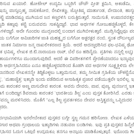
 ವಿಹರಿಸುವ ಖಯಾಲಿ. ಹೋಟೇಲ್ ಉದ್ಯಮಿ ಒಬ್ಬರಿಗೆ ಚೌಚೌ ಪ್ರೀತಿ! ಕ್ಷಮಿಸಿ, ಅಕಾಡೆಮಿ, 
ನು ವಾಸ್ತುಬ್ರಹ್ಮ, ನಾಟಕಕೋರ, ರೇಖೀತಜ್ಞ, ಜ್ಯೋತಿಷ್ಯ ಮಾರ್ತಾಂಡ, ವೇದಾಂತಿ, ಹಾಸ್ಯರ
ಮಾಡಿದಷ್ಟೂ ಮುಗಿಯದ ಜನ ಕಣ್ಣರಳಿಸಿ ಬರುತ್ತಿರುತ್ತಾರೆ. ಸಾಯಿಸುತೆ, ಉಷಾನವರತ್ನರ
ದಿ ಕಣ್ಗಾಪು ಕಟ್ಟಿ ಬರುವವರು ಸಾಕಷ್ಟಿದ್ದಾರೆ. ಭಾವ ಅರ್ಥಗಳ ಗೋಜುಹಚ್ಚಿಕೊಳ್ಳದೆ, ಕ
ದ್ದಾರೆ. ಅದೇ ಗೊಂದಲ ಮುದ್ರಣದಲ್ಲಿ ಬಂದಾಗ ಮುಗಿಬೀಳುತ್ತಾರೆ. ಮುದ್ರಿಸಿದ್ದೆಲ್ಲವೂ 
ೆಯ ಬಗೆಗೋ ಅವಿಚಾರಿಗಳ ಜಾತಿ ಮಹತ್ತ್ವದ ಬಗೆಗೋ ಅಕ್ಷರಕ್ಷರ ನಂಬಿ, ಸ್ವಂತ ದೌರ್ಬಲ್ಯವನ
ರೆ. ಜಾತಕ ನಿರ್ಮಾಣ ಜನ್ಮ ದಾಖಲೀಕರಣದ ಕ್ರಿಯೆ. ಆದರೆ ಅದನ್ನಾಧರಿಸಿದ ಫಲ-ಭವಿಷ್ಯ ಢೋ
ಕ ಭವಿಷ್ಯ, ಲೇಖಕ ಜಿ.ಟಿ.ನಾರಾಯಣ ರಾವ್, ಬೆಲೆ ರೂ ಹದಿನೈದು. ಪ್ರತಿಗಳು ನನ್ನಲ್ಲಿ ಲಭ್ಯ) 
ಳ ಧ್ವಂಸ ಕಾರ್ಯಗಳಿಗೂ ಮುಂದಾಗುವುದಿದೆ. ಆದರೆ ಈ ವಿಪರೀತಗಳಿಗೆ ಪ್ರೇರಣೆಯಾದರೂ ಇನ್ಯಾ
ಓದಿ ಅರ್ಥಗ್ರಹಿಸಿದರೂ ಏನೂ ಹಚ್ಚಿಕೊಳ್ಳದವರಿಂದ ತೊಡಗಿ ಪದ ಅರ್ಥಗಳ ಸೂಕ್ಷ್ಮಕ್ಕಿಳಿದು 
ಿಂದ ಲೇಖಕನನ್ನೇ ತಿದ್ದಿಕೊಳ್ಳಲು ಒತ್ತಾಯಿಸುವ, ತಮ್ಮ ಸೀಮಿತ ಗ್ರಹಿಕೆಯ ಚೌಕಟ್ಟಿನೊ
, `ಮಹಾಚೈತ್ರ’ ಇತ್ಯಾದಿ ಇಂದು ಪಡೆದಿರುವ ಅಸಾಹಿತ್ಯಕ ಪ್ರಚಾರ ಪಡೆಯುತ್ತಲೇ ಇರಲಿಲ್ಲ. ಇದ
ಮ ಕಾರಂತರ ಅಣ್ಣ ವಾಸುದೇವ ಕಾರಂತ. ಅವರು ದೇವರು, ಪಾಪ, ಪುಣ್ಯ, ಪುನರ್ಜನ್ಮ ಇತ್ಯ
ಗೆ ಬಂದಿದ್ದಾಗ ಶಿವರಾಮ ಕಾರಂತರ `ಭಾರತೀಯ ಶಿಲ್ಪ’ ಎಂಬ ಪುಸ್ತಕ ತೋರಿಸಿದೆ. ಎರಡು ಚಿ
ು ಮರಳಿಸಿದರು. ಜೊತೆಗೆ “ಎಲ್ಲ ಶಿಲ್ಪ ಪ್ರವರ್ತಕರೂ ದೇವರ ಅಸ್ತಿತ್ವವನ್ನು ಒಪ್ಪಿದುದರ ಬ
ಿದರು.
 ಪೂರ್ವಭಾವಿಯಾಗಿ ಇರಲೇಬೇಕಾದ ಪುಸ್ತಕದ ಬಗ್ಗೇ ಸ್ವಲ್ಪ ಗಮನ ಹರಿಸೋಣ. ಲೇಖಕ ಎಳೆ
ಾರ ಅಥವಾ ಗ್ರಂಥಾಲಯ ಇತ್ಯಾದಿಗಳು ನಡುವಣ ಬಂಡಿಗಳು. ಇವು ಪ್ರತಿ ಪುಸ್ತಕದ ಹಿನ್ನೆ
್ರಹಿಸದ ಓದುಗ ಒಟ್ಟಾರೆ ಉದ್ಯಮಕ್ಕೂ ತನಗೂ ಅನ್ಯಾಯ ಮಾಡಿಕೊಳ್ಳುತ್ತಾನೆ. ಇದೊಂದು ಗಿರ