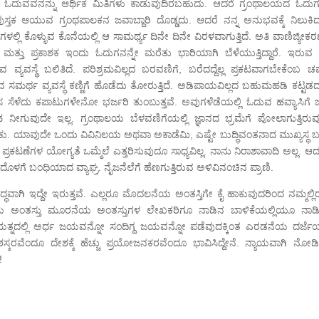
ು ಓದುವವನನ್ನು ಆರ್ಥಿಕ ಮಿತಿಗಳು ಕಾಡುವುದಿರಬಹುದು. ಆದರೆ ಗ್ರಂಥಾಲಯದ ಓದುಗನ
ತಕ ಆಯುವ ಗ್ರಂಥಪಾಲಕನ ಜವಾಬ್ದಾರಿ ದೊಡ್ಡದು. ಆದರೆ ನನ್ನ ಅನುಭವಕ್ಕೆ ನಿಲುಕಿದ
ಿ ಕೊಳ್ಳುವ ಕೊನೆಯಲ್ಲಿ ಆ ಸಾಮರ್ಥ್ಯ ದಿನೇ ದಿನೇ ವಿರಳವಾಗುತ್ತಿದೆ. ಅತಿ ವಾಣಿಜ್ಯೀಕ
ತ್ತು ಪ್ರಕಾಶಕ ಇಂದು ಓದುಗನನ್ನೇ ಮರೆತು ಭಾರಿಯಾಗಿ ಬೆಳೆಯುತ್ತಿದ್ದಾರೆ. ಇರುವ ಒಳ
ಯವಸ್ಥೆ ಬಲಿತಿದೆ. ಪರಿಶ್ರಮವಿಲ್ಲದ ಬರವಣಿಗೆ, ಬರೆದದ್ದೆಲ್ಲ ಪ್ರಕಟವಾಗಬೇಕೆಂಬ ಚ
ವ ಸಮರ್ಥ ವ್ಯವಸ್ಥೆ ಕಣ್ಣಿಗೆ ಹೊಡೆದು ತೋರುತ್ತಿದೆ. ಅಡಿಪಾಯವಿಲ್ಲದ ಬಹುಮಹಡಿ ಕಟ್ಟಡದ
 ಸೆಳೆದು ಕಪಾಟುಗಳೇನೋ ಭರ್ಜರಿ ತುಂಬುತ್ತವೆ. ಅವುಗಳೆಡೆಯಲ್ಲಿ ಓದುವ ಹವ್ಯಾಸಿಗೆ ಜಳ
ನೀಗುವುದೇ ಇಲ್ಲ. ಗ್ರಂಥಾಲಯ ಬೆಳವಣಿಗೆಯಲ್ಲಿ ಜ್ಞಾನದ ಭ್ರಮೆಗೆ ಪೋಲಾಗುತ್ತಿರುವ
ಕು. ಯಾವುದೇ ಒಂದು ವಿವಿನಿಲಯ ಅಥವಾ ಅಕಾಡೆಮಿ, ಎಷ್ಟೇ ಬುದ್ಧಿವಂತನಾದ ಮುಖ್ಯಸ್ಥ 
ಲ, ಪ್ರಕಟಣೆಗಳ ಯೋಗ್ಯತೆ ಒಮ್ಮೆಲೆ ಎತ್ತರಿಸುವುದೂ ಸಾಧ್ಯವಿಲ್ಲ. ನಾನು ನಿರಾಶಾವಾದಿ ಅಲ್ಲ. 
ಗೆ ಬಂಧಿಯಾದ ವ್ಯಾಘ್ರ. ನೈಜನೆಲೆಗೆ ಹೆಣಗುತ್ತಿರುವ ಅಳಿವಿನಂಚಿನ ಪ್ರಾಣಿ.
್ಧವಾಗಿ ಇದ್ದೇ ಇರುತ್ತವೆ. ಎಲ್ಲರೂ ಮೊದಲನೆಯ ಅಂತಸ್ತಿಗೇ ಕೈ ಹಾಕುವುದರಿಂದ ನಮ್ಮಲ್ಲಿ
ರಡನೆಯ ಅಂತಸ್ತು ಮೂರನೆಯ ಅಂತಸ್ತುಗಳ ಲೇಖಕರಿಗೂ ನಾಡಿನ ಬಾಳಿಕೆಯಲ್ಲಿಯೂ ನಾಡ
ರಯತ್ನದಲ್ಲಿ ಅರ್ಧ ಜಯವನ್ನೋ ಸಂದಿಗ್ದ ಜಯವನ್ನೋ ಪಡೆವುದಕ್ಕಿಂತ ಎರಡನೆಯ ದರ್ಜೆಯಲ
ರವೆಂದೂ ದೇಶಕ್ಕೆ ಹೆಚ್ಚು ಪ್ರಯೋಜನಕರವೆಂದೂ ಭಾವಿಸಿದ್ದೇನೆ. ನ್ಯಾಯವಾಗಿ ನೋಡಿ
!