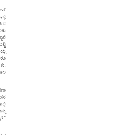
ೋಶ’
ಲ್ಲಿ
ಿರುವ
ಾತು
ಾರೆ
್ಟಿ
ೊಯ್ದ
ಾದರೂ
ಕು.
ಜಾಲ
ಥವಾ
 ಹಠ
್ಲಿ
ಮ್ಮ
ೆ.”