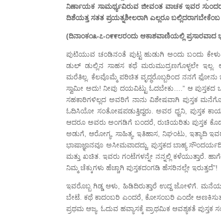
ನಿರ್ಣಾಯಕ ಸಾಮರ್ಥ್ಯವಿರುವ ಜೀವಂತ ವಾಚಕ ಇವರ ಸುಂದರ ಮಿಲ
ದಿಶೆಯತ್ತ ಸತತ ಪ್ರಯತ್ನಶೀಲರಾಗಿ ಎಲ್ಲರೂ ಬಲ್ಲಿದರಾಗಬೇಕೆಂಬ
(ದಿನಾಂಕ೧೩-೭-೧೯೯೮ರಂದು ಆಕಾಶವಾಣಿಯಲ್ಲಿ ಪ್ರಸಾರವಾದ
ಪುಟಿಯುವ ಚಂಡಿನಂತೆ ಪುಟ್ಟ ಹುಡುಗಿ ಅಂದು ಬಂದು ಕೇಳುತ್
ಡುಲ್ ಡುಲ್ಲಿನ ಸಾಹಸ ಕಥೆ ಮರುಮುದ್ರಣಗೊಳ್ಳಲೇ ಇಲ್ಲ
ಮರೆತಿಲ್ಲ. ಕೆಲವೊಮ್ಮೆ ಪರಿಚಿತ ವೃದ್ಧರೊಬ್ಬರಿಂದ ನನಗೆ ಫೋನು
ಸ್ವಾಮೀ ಅದು! ನೀವು ದಯವಿಟ್ಟು ಓದಬೇಕು….” ಆ ಪುಸ್ತಕದ ಒ
ಸಹಕಾರಿಗಳಿಲ್ಲದ ಅವರಿಗೆ ನಾನು ವಿಶೇಷವಾಗಿ ಪುಸ್ತಕ ಮನೆಗೊ
ಓದಿಸಿಯೋ ಸಂತೋಷಪಡುತ್ತಿದ್ದರು. ಅವರ ಧ್ವನಿ, ಪುಸ್ತಕ ಕಾ
ಆದರೂ ಅವರು ಅಂಗಡಿಗೆ ಬಂದರೆ, ರುಚಿಯರಿತು ಪುಸ್ತಕ ಕೊಡುವ
ಅಡುಗೆ, ಆರೋಗ್ಯ, ಸಾಹಿತ್ಯ, ಇತಿಹಾಸ, ನಿಘಂಟು, ಇತ್ಯಾದಿ ಇವರ
ಭಾಷಾಜ್ಞಾನವೂ ಅಸೀಮವಾದದ್ದು. ಪುಸ್ತಕದ ಬಾಹ್ಯ ಸೌಂದರ್ಯದ
ಮತ್ತು ಖಚಿತ. ಇವರು ಗಂಟೆಗಳನ್ನೇ ನನ್ನಲ್ಲಿ ಕಳೆಯುತ್ತಾರೆ. ಹಾಗೇ
ನಿಮ್ಮ ಚೆಕ್ಕುಗಳು ಹೆಚ್ಚಾಗಿ ಪುಸ್ತಕದಂಗಡಿ ಹೆಸರಿನಲ್ಲೇ ಇರುತ್ತದೆ”!
ಇವರೊಬ್ಬ ಗಿಡ್ಡ ಆಳು, ಹಿಡಿದಿರುತ್ತಾರೆ ಉದ್ದ ಜೋಳಿಗೆ. ಮನೆ
ಬೇಟೆ. ಕಥೆ ಕಾದಂಬರಿ ಎಂದರೆ, ಕೋಸಂಬರಿ ಎಂದೇ ಅಣಕಿಸುತ್ತಾರೆ;
ಪ್ರಥಮ ಆಜ್ಯ. ಓದುವ ಹವ್ಯಾಸಕ್ಕೆ ಪ್ರಾಥಮಿಕ ಆವಶ್ಯಕತೆ ಪುಸ್ತಕ ಸ