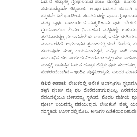
ಓದುವ ಹವ್ಯಾಸಕ್ಕೆ ಗ್ರಂಥಾಲಯದ ಪಾಲು ದೊಡ್ಡದು. ಕೊಂಡ
ಸಮಯದ್ದೊಂದೇ ಕಟ್ಟುಪಾಡು. ಅಂಥಾ ಓದುಗನ ಪರವಾಗಿ ಪುಸ್
ಕನ್ನಡವೇ ಏಕೆ ಭಾರತೀಯ ಸಂದರ್ಭದಲ್ಲೇ ಇಂದು ಗ್ರಂಥಾಲಯಗಳಲ್ಲ
ಮತ್ತು ಸ್ವಾರ್ಥ ರಾಜಕಾರಣದ ದುಷ್ಪ್ರರಿಣಾಮ ಇದು. ಲೇಖಕ ಮ
ಗ್ರಂಥಪಾಲಕರೂ ಕೇವಲ ನಿರ್ವಾಹಕರ ಮಟ್ಟದಲ್ಲೇ ಉಳಿಯುವ ವ್
ಪ್ರಕಟವಾದದ್ದೆಲ್ಲ ನಗದಾಗಬೇಕೆಂಬ ದುರಾಸೆ, ಇದಕ್ಕೇ ದುಡಿಯು
ಮಾರ್ಮಲೆತಿದೆ. ಅನುದಾನದ ಪ್ರವಾಹದಲ್ಲಿ ದಂಡೆ ಕೊರೆದು, ಕಸ
ತೂರುವುದೇ ಮುಖ್ಯ ಕಾಯಕವಾಗುತ್ತದೆ, ಎಷ್ಟೋ ಬಾರಿ ದಾಹ 
ಸಾರ್ವಜನಿಕ ಹಣ ಎಂಬುದು ವಿಚಾರವಂತರನ್ನೆಲ್ಲ ಸದಾ ಕಾಡಬೇ
ಮಾತ್ರಕ್ಕೆ ಸಾರ್ವತ್ರಿಕ ಓದುವ ಹವ್ಯಾಸ ಹೆಚ್ಚಿಸುವುದು ಸುಲಭವಲ್
ಹೇಳಲೇಬೇಕಾಗಿದೆ – ಇಂದಿನ ಪುಸ್ತಕೋದ್ಯಮ, ಸುಂದರ ಪಂಚರದೊಳ
ಡಿವಿಜಿ ಉವಾಚ:
ಲೇಖಕರಲ್ಲಿ ಅನೇಕ ಅಂತಸ್ತುಗಳು ಸ್ವಭಾವಸಿದ
ಶಕ್ತಿಗೆ ಪೂರ್ಣ ಪತ್ರಿ ಫಲ ದೊರೆವಂತಾಗುವುದಿಲ್ಲ. ಎ
ನೆನಪಿನಲ್ಲಿಯೂ ಬೇಕಾದಷ್ಟು ಸ್ಥಳವಿದೆ. ಮೊದಲ ದರ್ಜೆಯ ಪ್
ಪೂರ್ಣ ಜಯವನ್ನು ಪಡೆಯುವುದು ಲೇಖಕನಿಗೆ ಹೆಚ್ಚು ಯಶಸ್ಕ
ಸರಸ್ವತಿಯ ಊಳಿಗದಲ್ಲಿ ಮೇಲು ಕೀಳುಗಳ ಎಣಿಕೆಯಿರಬಹುದೇ