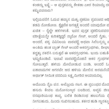
ಕಂಡದ್ದು ಇಷ್ಟೆ – ಆ ಪುಸ್ತಕವನ್ನು ಶೇಕಡಾ ೭೫ರ ರಿಯಾಯ್ತಿ ದರದ
ಕಟ್ಟುವವರಾರು?
ಇಲ್ಲಿಯವರೆಗೆ ಓದುವ ಹವ್ಯಾಸ ಮತ್ತು ಪ್ರಕಟಣ ಪ್ರಪಂಚದ ಆ
ತಡವಿ ನೋಡೋಣ. ಶೈಕ್ಷಣಿಕ ಅಗತ್ಯಕ್ಕೆ ಅಂದರೆ ಯಾವುದೋ ಪರೀ
ಖಚಿತ – ರೈಲ್ವೇ ಹಳಿಗಳಂತೆ. ಇವರ ಪುಸ್ತಕ ಪ್ರಕಟಿಸುವವ
ಪರೀಕ್ಷೆಯನ್ನೇ ಕುರಿತದ್ದಿದ್ದರೆ ನ್ಯಾರೋ ಗೇಜ್, ಅಂದರೆ ಗೈಡು
ಅಂದರೆ, ಪಠ್ಯ. ವಿವಿನಿಲಯ ಪಾಠಪಟ್ಟಿ ಅಥವಾ ಸಿಲೆಬಸ್ಸನ್ನು ವರ್ಷ
ಅಂತಿಮ ಹಂತ ಬ್ರಾಡ್ ಗೇಜ್ ಅಂದರೆ ಆಕರಗ್ರಂಥಗಳು, ದೀರ್ಘಾಯ
ತದ್ವತ್ತು ನಕಲಿಸಿ ಬರುತ್ತವೆ ಈ ಆಕರಗ್ರಂಥಗಳು. ಇಂದು ಬಹುತ
ಇಟ್ಟುಕೊಂಡಿವೆ. ಇಲಾಖೆ ಪಾಠಪಟ್ಟಿಯೊಡನೆ ಆಕರ ಗ್ರಂಥಗಳ 
ಸೋಲುತ್ತಾರೆ. ಹಳಿಯ ಮೇಲೋಡುವ ಬಂಡಿ, ಅಂದರೆ ಓದುಗ 
ಐಶಾರಾಮಗಳ ಆಗರವೇ ಆದ ಹಳಿಯ ಮೇಲಿನ ಅರಮನೆಯೋ ಇರಬ
ಅರ್ಥಾತ್ ಸೀಮಿತ ಪದವಿಯ ಲಕ್ಷ್ಯ ಮೀರಿದ ಆಯಾಮವಿಲ್ಲ.
ಅದೊಂದು ನೈಜ ವನ. ಅಲ್ಲೊಂದು ಸಲಗ. ಈ ಪ್ರಬಂಧದ ಮೊದಲಲ್ಲೇ ಸೂ
ಹಸುರು ಕೇವಲ ಮನೋಸಂಸ್ಕಾರ ಬಲದಿಂದ, ಅಪ್ಪಟ ಜೀವನಾ
ರಸಪೂರಿಯಂಥ ಕಾವ್ಯ, ಬಲಿತ ದಿಂಡಿನಂಥ ಹಲಬಗೆಯ ವೈಚ
ನೀಗಬಹುದು, ಮಿಂದು ಸುಖಿಸಬಹುದು. ತರ್ಕದ ಹುಡಿ ಸ್ನಾನಕ್ಕ