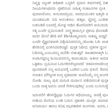
ನಿವೃತ್ತ ಬ್ಯಾಂಕ್ ಅಧಿಕಾರಿ ಒಬ್ಬರಿಗೆ ಪ್ರವಾಸ ಕಥನಗಳಲ್ಲಿ
ನಿಲಯಗಳಂಥವರು ಪ್ರಕಟಿಸುವ ಸಾಹಿತ್ಯ ಸಂಕಲನಗಳ ಪ್ರೀತಿ. ಇನ್
ಪುರಾಣಲೋಲ, ಅನುವಾದಪ್ರಿಯ, ವಾದಭಯಂಕರ ಇತ್ಯಾದಿ ಪಟ್ಟಿ 
ಯಂಡಮೂರಿ, ಬಿವಿ ಅನಂತರಾಂ, ಚಿತ್ತಾಲ, ಭೈರಪ್ಪ, ಎಂದಿತ್ಯಾ
ಬಡಬಡಿಕೆ ಬಲದಲ್ಲಿ ಮೋಕ್ಷ ಸಾಧಿಸ ಹೊರಟವರಿಗೆ ಅನುನಾಯಿಗಳಿ
ಸತ್ಯ ಎಂದೇ ಭ್ರಮಿಸುತಾರೆ. ನಾಸ್ಟ್ರಡಾಮಸ್ಸಿನ ಪ್ರಳಯ ಘೋಷಣ
ಅದರ ಮೇಲೆ ಹೇರಿ ತಲೆ ಕೆಡಿಸಿಕೊಳ್ಳುವವರು ಸಾಕಷ್ಟು ಇದ್ದಾ
ಎಂದೇ ವೈಜ್ಞಾನಿಕವಾಗಿ ವಿಶ್ಲೇಷಿಸಿದವರನ್ನು (ಕೊಂಡು ಓದಿ: ಜಾತ
ಹೆಸರಿನಲ್ಲಿ ಭಂಗಿಸಿದವರಿದ್ದಾರೆ. ಪುಸ್ತಕ ನಿಷೇಧ, ಪ್ರತಿಗ
ಓದಿನದ್ದು ಎಂಬುದನ್ನು ಮರೆತೇ ಬಿಡುತ್ತಾರೆ. ಕಾಲಹರಣಕ್ಕಾಗಿ 
ಊಹಿಸದ್ದನ್ನೂ ಹಿಂಜುವವರನ್ನು ಕಾಣಬಹುದು. ಅತೀವ ಅಭಿಮಾನದ
ಒತ್ತಿಡಲು ಭ್ರಮಿಸುವ ಓದುಗರಿರಲಿಲ್ಲವಾದರೆ `ಚಿಕವೀರರಾಜೇಂದ್ರ’
ಪೂರಕವಾಗಿ ನನ್ನ ಅನುಭವಕ್ಕೆ ಒದಗಿದ ಒಂದು ಘಟನೆ: ಶಿವರಾ
ಸನಾತನ ಮೌಲ್ಯಗಳ ಉಗ್ರ ಪ್ರತಿಪಾದಕ. ಅವರೊಮ್ಮೆ ನನ್ನ ಅಂಗಡಿ
ನೋಡಿ, ನಾಲ್ಕು ಪುಟ ಮಗುಚಿ ದುರ್ದಾನ ಪಡೆದವರಂತೆ ಪುಸ್ತಕವನ್ನ
ಒಂದು ವಾಕ್ಯ ಇವನು ಯಾಕೆ ಸೇರಿಸುವುದಿಲ್ಲ” ಎಂದು ಬುಸುಗುಟ್ಟ
ಇದುವರೆಗೆ ಹೇಳಿದ್ದೆಲ್ಲವೂ ಓದುಗರ ಕಥೆಯಾಯ್ತು. ಅದಕ್ಕೆ
ಗಾಡಿಯ ಕೊನೆಯ ಬಂಡಿ ಓದುಗ. ಪ್ರಕಾಶಕ, ಮುದ್ರಕ, ಮಾರಾಟಗ
ಅನಿವಾರ್ಯ ಹಾಗೂ ಕನಿಷ್ಠ ವ್ಯಾವಹಾರಿಕ ಅಂಗಗಳು. ಇದನ್ನು ಗ