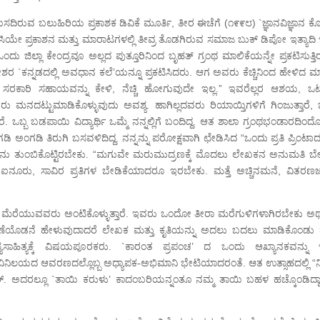
ುವ ಬಲುಹಿರಿಯ ಪ್ರಕಾಶಕ ಡಿವಿಕೆ ಮೂರ್ತಿ, ತೀರ ಈಚೆಗೆ (೧೯೯೮) `ಜ್ಞಾನವಿಜ್ಞಾನ ಕ
ಿಸಿಯೇ ಪ್ರಕಾಶನ ಮತ್ತು ಮಾರಾಟಗಳಲ್ಲಿ ತೀವ್ರ ತೊಡಗಿರುವ ಸಮಾಜ ಬುಕ್ ಡಿಪೋ ಇತ್ಯಾದಿ ಇ
ಂದು ಜಿಲ್ಲಾ ಕೇಂದ್ರವೂ ಅಲ್ಲದ ಪುತ್ತೂರಿನಿಂದ ಬೃಹತ್ ಗ್ರಂಥ ಮಾಲಿಕೆಯನ್ನೇ ಪ್ರಕಟಿಸುತ್ತ
 `ಕನ್ನಡದಲ್ಲಿ ಅವಧಾನ ಕಲೆ’ಯನ್ನೂ ಪ್ರಕಟಿಸಿದರು. ಆಗ ಅವರು ಕೆಚ್ಚಿನಿಂದ ಹೇಳಿದ ಮ
ರಕಾರಿ ಸಹಾಯವನ್ನು ಕೇಳಿ, ನೆಚ್ಚಿ ಹೋಗುವುದೇ ಇಲ್ಲ.” ಇವರೆಲ್ಲರ ಆಶಯ, ಒಟ್ಟ
ನದಟ್ಟುಮಾಡಿಕೊಳ್ಳುವುದು ಅವಶ್ಯ. ಹಾಗಿಲ್ಲದವರು ರಿಯಾಯ್ತಿಗಳಿಗೆ ಗಿಂಜುತ್ತಾರೆ, ಬಿಟ
ರೆ. ಒಬ್ಬ ಬಡಪಾಯಿ ವಿದ್ಯಾರ್ಥಿ ಒಮ್ಮೆ ನನ್ನಲ್ಲಿಗೆ ಬಂದಿದ್ದ. ಆತ ಶಾಲಾ ಗ್ರಂಥಭಂಡಾರದಿಂದ
ಡಿ ಅಂಗಡಿ ತಿರುಗಿ ಬಸವಳಿದಿದ್ದ. ನನ್ನನ್ನು ಪರೋಕ್ಷವಾಗಿ ಛೇಡಿಸಿದ “ಒಂದು ಪ್ರತಿ ಪ್ರಿಂಟ
ನು ತುಂಬಿಕೊಟ್ಟಿರಬೇಕು. “ಮಗುವೇ ಮರುಮುದ್ರಣಕ್ಕೆ ಮೊದಲು ಲೇಖಕನ ಅನುಮತಿ ಬೇ
ಐನೂರು, ಸಾವಿರ ಪ್ರತಿಗಳ ಬೇಡಿಕೆಯಾದರೂ ಇರಬೇಕು. ಮತ್ತೆ ಅಚ್ಚಿನಮನೆ, ವಿತರಣ
 ಜಂಭ ಮೆರೆಯುವವರು ಅಂಟಿಕೊಳ್ಳುತ್ತಾರೆ. ಇವರು ಒಂದೋ ತೀರಾ ಮರೆಗುಳಿಗಳಾಗಿರಬೇಕು ಅ
ರಣೆಯೊಡನೆ ಹೇಳುವುದಾದರೆ ಲೇಖಕ ಮತ್ತು ಕೃತಿಯನ್ನು ಅದಲು ಬದಲು ಮಾಡಿಕೊಂಡು
ಾಹಿತ್ಯಕ್ಕೆ ವಿಷಯಪೂರಕರು. `ಕಾರಂತ ಪ್ರಪಂಚ’ ದ ಒಂದು ಆಖ್ಯಾನಕವನ್ನು ಇಲ
ಿವಿನಿಲಯದ ಆವರಣದಲ್ಲೊಬ್ಬ ಅಧ್ಯಾಪಕ-ಅಭಿಮಾನಿ ಭೇಟಿಯಾದರಂತೆ. ಆತ ಉತ್ಸಾಹದಲ್ಲಿ “ನಿ
ಾರ್. ಅದರಲ್ಲೂ `ತಾಯಿ ಕರುಳು’ ಕಾದಂಬರಿಯನ್ನಂತೂ ನಮ್ಮ ತಾಯಿ ಬಹಳ ಹಚ್ಕೊಂಡಿದ್ದಾರ