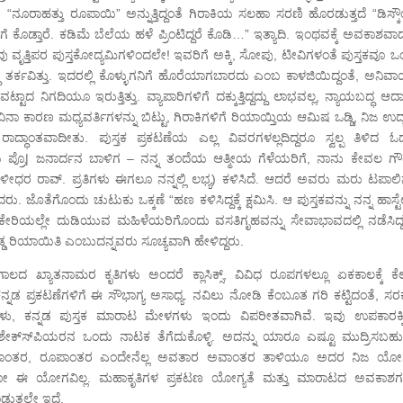
 “ನೂರಾಹತ್ತು ರೂಪಾಯಿ” ಅನ್ನುತ್ತಿದ್ದಂತೆ ಗಿರಾಕಿಯ ಸಲಹಾ ಸರಣಿ ಹೊರಡುತ್ತದೆ “ಡಿಸ್ಕ
್ತಾರೆ. ಕಡಿಮೆ ಬೆಲೆಯ ಹಳೆ ಪ್ರಿಂಟಿದ್ದರೆ ಕೊಡಿ…” ಇತ್ಯಾದಿ. ಇಂಥವಕ್ಕೆ ಅವಕಾಶವಾದದ
 ವೃತ್ತಿಪರ ಪುಸ್ತಕೋದ್ಯಮಿಗಳಿಂದಲೇ! ಇವರಿಗೆ ಅಕ್ಕಿ, ಸೋಪು, ಟೀವಿಗಳಂತೆ ಪುಸ್ತಕವೂ ಒ
 ತರ್ಕವಿತ್ತು. ಇದರಲ್ಲಿ ಕೊಳ್ಳುಗನಿಗೆ ಹೊರೆಯಾಗಬಾರದು ಎಂಬ ಕಾಳಜಿಯಿದ್ದಂತೆ, ಅನಿವಾ
್ಟಾದ ನಿಗದಿಯೂ ಇರುತ್ತಿತ್ತು. ವ್ಯಾಪಾರಿಗಳಿಗೆ ದಕ್ಕುತ್ತಿದ್ದದ್ದು ಲಾಭವಲ್ಲ, ನ್ಯಾಯಬದ್ಧ 
ಟು, ವಿನಾ ಕಾರಣ ಮಧ್ಯವರ್ತಿಗಳನ್ನು ಬಿಟ್ಟು, ಗಿರಾಕಿಗಳಿಗೆ ರಿಯಾಯ್ತಿಯ ಆಮಿಷ ಒಡ್ಡಿ, ನಿಜ ಉ
ಂತವಾದೀತು. ಪುಸ್ತಕ ಪ್ರಕಟಣೆಯ ಎಲ್ಲ ವಿವರಗಳಲ್ಲದಿದ್ದರೂ ಸ್ವಲ್ಪ ತಿಳಿದ ಓ
ಿಯ ಪ್ರೊ| ಜನಾರ್ದನ ಬಾಳಿಗ – ನನ್ನ ತಂದೆಯ ಆತ್ಮೀಯ ಗೆಳೆಯರಿಗೆ, ನಾನು ಕೇವಲ ಗ
ರಳೀಧರ ರಾವ್. ಪ್ರತಿಗಳು ಈಗಲೂ ನನ್ನಲ್ಲಿ ಲಭ್ಯ) ಕಳಿಸಿದೆ. ಆದರೆ ಅವರು ಮರು ಟಪಾಲಿನಲ
. ಜೊತೆಗೊಂದು ಚುಟುಕು ಒಕ್ಕಣೆ “ಹಣ ಕಳಿಸಿದ್ದಕ್ಕೆ ಕ್ಷಮಿಸಿ. ಆ ಪುಸ್ತಕವನ್ನು ನನ್ನ ಹಾಸ್ಟೆಲ
 ಮಡಿಕೇರಿಯಲ್ಲೇ ದುಡಿಯುವ ಮಹಿಳೆಯರಿಗೊಂದು ವಸತಿಗೃಹವನ್ನು ಸೇವಾಭಾವದಲ್ಲಿ ನಡೆಸಿದ್ದ
ೊಡ್ಡ ರಿಯಾಯಿತಿ ಎಂಬುದನ್ನವರು ಸೂಚ್ಯವಾಗಿ ಹೇಳಿದ್ದರು.
ಗಾಲದ ಖ್ಯಾತನಾಮರ ಕೃತಿಗಳು ಅಂದರೆ ಕ್ಲಾಸಿಕ್ಸ್, ವಿವಿಧ ರೂಪಗಳಲ್ಲೂ ಏಕಕಾಲಕ್ಕೆ ಕೆ
ಕನ್ನಡ ಪ್ರಕಟಣೆಗಳಿಗೆ ಈ ಸೌಭಾಗ್ಯ ಅಸಾಧ್ಯ. ನವಿಲು ನೋಡಿ ಕೆಂಬೂತ ಗರಿ ಕಟ್ಟಿದಂತೆ, ಸರ
ಳು, ಕನ್ನಡ ಪುಸ್ತಕ ಮಾರಾಟ ಮೇಳಗಳು ಇಂದು ವಿಪರೀತವಾಗಿವೆ. ಇವು ಉಪಕಾರಕ್ಕ
ತಿ! ಶೇಕ್ಸ್‍ಪಿಯರನ ಒಂದು ನಾಟಕ ತೆಗೆದುಕೊಳ್ಳಿ. ಅದನ್ನು ಯಾರೂ ಎಷ್ಟೂ ಮುದ್ರಿಸಬಹು
 ಭಾಷಾಂತರ, ರೂಪಾಂತರ ಎಂದೇನೆಲ್ಲ ಅವತಾರ ಅವಾಂತರ ತಾಳಿಯೂ ಅದರ ನಿಜ ಯೋಗ್
ಿಗೋ ಈ ಯೋಗವಿಲ್ಲ. ಮಹಾಕೃತಿಗಳ ಪ್ರಕಟಣ ಯೋಗ್ಯತೆ ಮತ್ತು ಮಾರಾಟದ ಅವಕಾಶಗಳೆ
ಡುತ್ತಲೇ ಇದೆ.