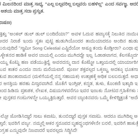
ನದಿಂದ ಮಾತ್ರ ಸಾಧ್ಯ. “ಎಲ್ಲ ಬಲ್ಲವರಿಲ್ಲ ಬಲ್ಲವರು ಬಹಳಿಲ್ಲ” ಎಂದ ಸರ್ವಜ್ಞ. ಆದರ
 ಆಶಯ ಮಾತ್ರ ಸದಾ ಪ್ರಸ್ತುತ.
 ಭಾಷಣ)
ತಿತ್ತು “ಅಂಕಲ್ ಡುಲ್ ಡುಲ್ ಬಂದಿದೆಯಾ?” ಅವಳ ಓದುವ ಹವ್ಯಾಸಕ್ಕೆ ನಿಲುಕಿದ ನಾಯಿ
. ಅದರ ನಿರಾಶೆ ಇಂದು ಸ್ವತಃ ಪುಟ್ಟ ಹುಡುಗಿಯೊಂದರ ತಾಯಿಯಾದರೂ ಅಂದಿನ ಹುಡುಗ
 ಬರುವುದಿದೆ “ಸ್ವಾಮೀ Song Celestial ಎಷ್ಟಿದೆಯೋ ಅಷ್ಟೂ ತಂದು ಕೊಡ್ತೀರಾ? ಎಂಥಾ ಪು
ಳ್ಳೇತನದ ಹಾಡಿಕೆ ಅವರ ಬಾಯಲ್ಲಿ ಎಂದೂ ಮುಗಿದದ್ದೇ ಇಲ್ಲ. ಓಡಾಡಲಾಗದ, ಕೆಲಸಕ್ಕೊದ
ಯ್ದು ಕೊಟ್ಟು ಹಣ ಪಡೆಯುತ್ತಿದ್ದೆ. ಅವರದನ್ನು ದಾನ ಕೊಟ್ಟೋ ಒತ್ತಾಯದಲ್ಲಿ ಯಾರ್ಯಾರ
ಯುವ ಕಾತರ ಎಂದೂ ನಾನು ಮರೆಯಲಾರೆ. ಪೂರ್ಣ ಶಕ್ತವಲ್ಲದ ಒಕ್ಕಣ್ಣು. ಅದಕ್ಕೂ ಭೂತಗಾ
 ಶಾಂತಾರಾಮನ (ಮಳಿಗೆಯಲ್ಲಿ ನನ್ನ ಸಹಾಯಕ) ಉತ್ಸಾಹಕ್ಕೆ ಅಧಿಕ ಬಲಬರುತ್ತದೆ. ಅಧ್ಯಾತ
 ಆಸಕ್ತಿಯ ಹರಹು ವಿಸ್ತಾರವಾಗಿದೆ. ಜೊತೆಗೆ ಇಂಗ್ಲಿಷ್, ಕನ್ನಡ, ತುಳು, ಕೊಂಕಣಿ ಇತ್ಯಾದಿ
ಿಂದ ಹಿಡಿದು ಪ್ರಕಾಶಕ, ಲೇಖಕ, ವಿಷಯಗಳವರೆಗೂ ಇವರ ಇಣುಕು ನೋಟದ ಗ್ರಹಿಕೆಗಳು ಸ್ಪ
 ಪುಸ್ತಕದ ಗಂಟುಗಳನ್ನೇ ಒಯ್ಯುತ್ತಿರುತ್ತಾರೆ. ಅವರ ಬ್ಯಾಂಕಿನವರು ಒಮ್ಮೆ ಕೇಳಿದ್ದಿತ್ತಂತೆ “ಅ
ಯಲ್ಲೋ ಜೋಡಿಸಿದ್ದಾರೆ ಸಾಲು ಕಪಾಟು, ತುಂಬಿದ್ದಾರೆ ಪುಸ್ತಕ ಸಪಾಟು. ಆದರೂ ಮುಗಿದಿಲ್ಲ
 ಇವರಿಗೆ ವರ್ಜ್ಯ. ನಮ್ಮಲ್ಲಿ ಆಕರ ಸ್ವರೂಪದ ಬೃಹದ್ಗ್ರಂಥಗಳೇನೇ ಬರಲಿ, ಇವರಿಗೆ ಹಾಕುತ್
ಂಗ್ರಹ ಎನ್ನುವುದೇ ನಿಜವಾದರೆ ಇವರಲ್ಲದು ಸಿದ್ಧಿಸಿದೆ!