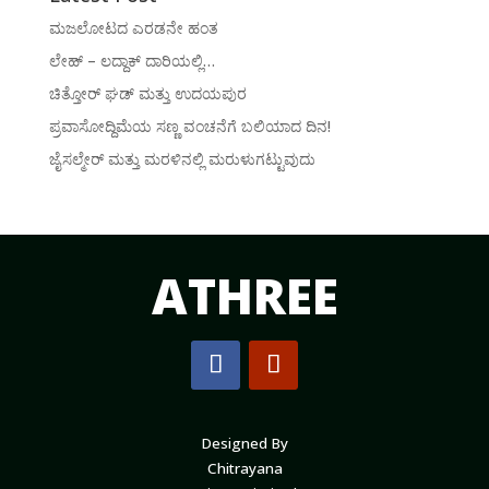
ಮಜಲೋಟದ ಎರಡನೇ ಹಂತ
ಲೇಹ್ – ಲದ್ದಾಕ್ ದಾರಿಯಲ್ಲಿ…
ಚಿತ್ತೋರ್ ಘಡ್ ಮತ್ತು ಉದಯಪುರ
ಪ್ರವಾಸೋದ್ದಿಮೆಯ ಸಣ್ಣ ವಂಚನೆಗೆ ಬಲಿಯಾದ ದಿನ!
ಜೈಸಲ್ಮೇರ್ ಮತ್ತು ಮರಳಿನಲ್ಲಿ ಮರುಳುಗಟ್ಟುವುದು
ATHREE
Designed By
Chitrayana