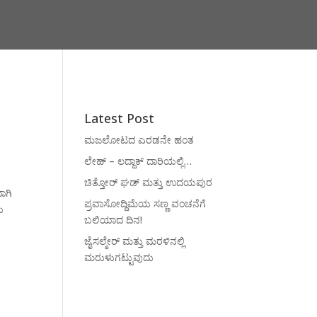
Latest Post
ಮಜಲೋಟದ ಎರಡನೇ ಹಂತ
ಲೇಹ್ – ಲದ್ದಾಕ್ ದಾರಿಯಲ್ಲಿ…
ಚಿತ್ತೋರ್ ಘಡ್ ಮತ್ತು ಉದಯಪುರ
ಾಗಿ
ಪ್ರವಾಸೋದ್ದಿಮೆಯ ಸಣ್ಣ ವಂಚನೆಗೆ
ು
ಬಲಿಯಾದ ದಿನ!
ಜೈಸಲ್ಮೇರ್ ಮತ್ತು ಮರಳಿನಲ್ಲಿ
ಮರುಳುಗಟ್ಟುವುದು