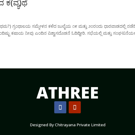
ಕ(ವ್ಯ)ಥೆ
(ಪ್ರಥಮ?) ಗ್ರಂಥಾಲಯ ಸಮ್ಮೇಳನ ಕಳೆದ ಜುಲೈಯ ೧೯ ಮತ್ತು ೨೦ರಂದು ಧಾರವಾಡದಲ್ಲಿ ನಡೆದಿತ
ದಿಷ್ಟು ಕಷಾಯ ನೀವು ಎಂದಿನ ವಿಶ್ವಾಸದೊಡನೆ ಓದಿದ್ದೀರಿ. ಸಭೆಯಲ್ಲಿ ಮತ್ತು ಸಂಘಟನೆಯಲ್
ATHREE
Designed By Chitrayana
Private Limited