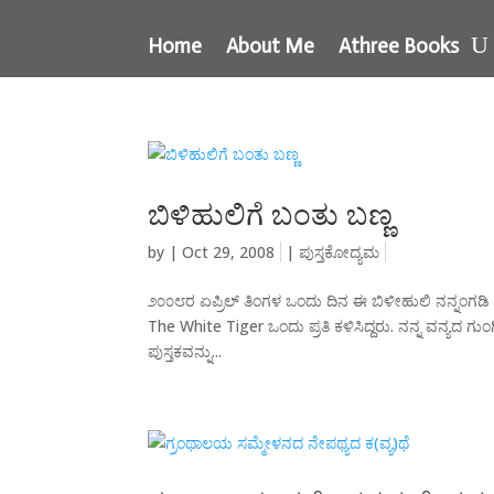
Home
About Me
Athree Books
ಬಿಳಿಹುಲಿಗೆ ಬಂತು ಬಣ್ಣ
by
|
Oct 29, 2008
|
ಪುಸ್ತಕೋದ್ಯಮ
೨೦೦೮ರ ಏಪ್ರಿಲ್ ತಿಂಗಳ ಒಂದು ದಿನ ಈ ಬಿಳೀಹುಲಿ ನನ್ನಂಗಡಿ ಹ
The White Tiger ಒಂದು ಪ್ರತಿ ಕಳಿಸಿದ್ದರು. ನನ್ನ ವನ್ಯದ 
ಪುಸ್ತಕವನ್ನು...