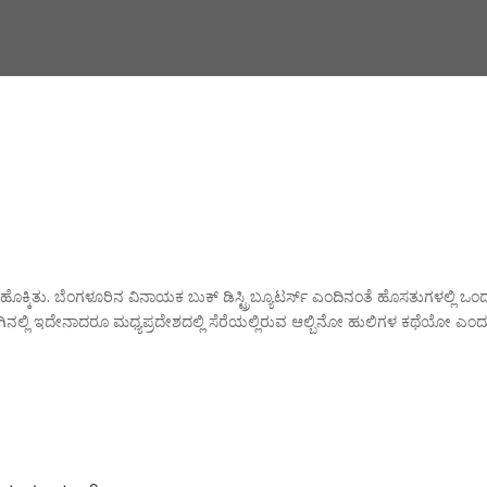
ೊಕ್ಕಿತು. ಬೆಂಗಳೂರಿನ ವಿನಾಯಕ ಬುಕ್ ಡಿಸ್ಟ್ರಿಬ್ಯೂಟರ್ಸ್ ಎಂದಿನಂತೆ ಹೊಸತುಗಳಲ್ಲಿ ಒಂದ
ಗುಂಗಿನಲ್ಲಿ ಇದೇನಾದರೂ ಮಧ್ಯಪ್ರದೇಶದಲ್ಲಿ ಸೆರೆಯಲ್ಲಿರುವ ಆಲ್ಬಿನೋ ಹುಲಿಗಳ ಕಥೆಯೋ ಎಂದ