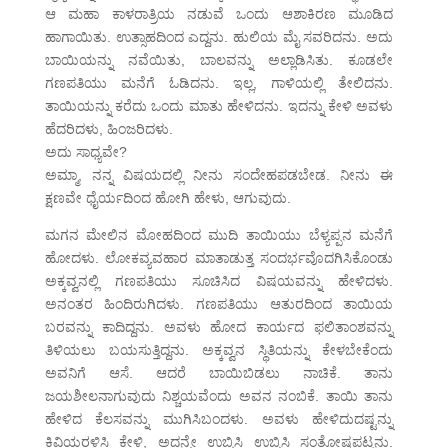
ಆ ಮಹಾ ಕಾಳರಾತ್ರಿಯ ನಡುವೆ ಒಂದು ಆಶಾಕಿರಣ ಮೂಡಿದ
ಹಾಗಾಯಿತು. ಉತ್ಸಾಹದಿಂದ ಎದ್ದನು. ಹುಲಿಯ ಮೈ ಸವರಿದನು. ಅದು
ಬಾಯಿಯನ್ನು ನವೆಯಿತು, ಬಾಲವನ್ನು ಅಲ್ಲಾಡಿಸಿತು. ಕೂಡಲೇ
ಗಣಪತಿಯು ಮನೆಗೆ ಓಡಿದನು. ಇಲ್ಲ, ಗಾಳಿಯಲ್ಲಿ ತೇಲಿದನು.
ತಾಯಿಯನ್ನು ಕರೆದು ಒಂದು ಮಾತು ಹೇಳಿದನು. ಇದನ್ನು ಕೇಳಿ ಅವಳು
ಹೆದರಿದಳು, ಹಿಂಜರಿದಳು.
ಅದು ಸಾಧ್ಯವೇ?
ಅಮ್ಮಾ, ನನ್ನ ವಿಷಯದಲ್ಲಿ ನೀನು ಸಂದೇಹಪಡಬೇಡ. ನೀನು ಈ
ಕ್ಷಣವೇ ಧೈರ್ಯದಿಂದ ಹೋಗಿ ಹೇಳು, ಆಗುವುದು.
ಮಗನ ಮೇಲಿನ ಮೋಹದಿಂದ ಮುದಿ ತಾಯಿಯು ಬೆಳ್ಯಪ್ಪನ ಮನೆಗೆ
ಹೋದಳು. ಲೋಕವ್ಯವಹಾರ ಮಾತಾಡುತ್ತ ಸಂದರ್ಭವೊದಗಿಸಿಕೊಂಡು
ಅಕ್ಕವ್ವನಲ್ಲಿ ಗಣಪತಿಯು ಸೂಚಿಸಿದ ವಿಷಯವನ್ನು ಹೇಳಿದಳು.
ಅನಂತರ ಹಿಂದಿರುಗಿದಳು. ಗಣಪತಿಯು ಆತುರದಿಂದ ತಾಯಿಯ
ಬರವನ್ನು ಕಾದಿದ್ದನು. ಅವಳು ಹೋದ ಕಾರ್ಯದ ಫಲಿತಾಂಶವನ್ನು
ತಿಳಿಯಲು ಬಯಸುತ್ತಿದ್ದನು. ಅಕ್ಕವ್ವನ ಸ್ಥಿತಿಯನ್ನು ಕೇಳಬೇಕೆಂದು
ಅವನಿಗೆ ಆಸೆ. ಆದರೆ ಬಾಯಿಬಿಡಲು ನಾಚಿಕೆ. ತಾನು
ಜಯಶೀಲನಾಗುವುದು ನಿಶ್ಚಯವೆಂದು ಅವನ ನಂಬಿಕೆ. ತಾಯಿ ತಾನು
ಹೇಳಿದ ಕೆಲಸವನ್ನು ಮುಗಿಸಿಬಂದಳು. ಅವಳು ಹೇಳಿದುದಷ್ಟನ್ನು
ಕಿವಿಯರಳಿಸಿ ಕೇಳಿ, ಅದನ್ನೇ ಉಬ್ಬಿಸಿ ಉಬ್ಬಿಸಿ ಸಂತೋಷಪಟ್ಟನು.