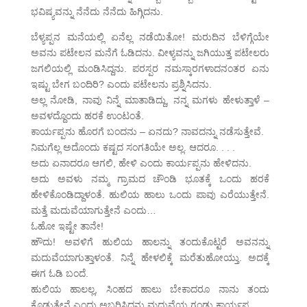
ಭವಿಷ್ಯವನ್ನು ನೆನೆದು ನೆನೆದು ಹಿಗ್ಗಿದನು.
ಬೆಳ್ಯಪ್ಪನ ಮನೆಯಲ್ಲಿ ಏನೆಲ್ಲ ನಡೆಯಿತೋ! ಮರುದಿನ ಬೆಳಿಗ್ಗೆಯೇ
ಅವನು ಪಟೇಲನ ಮನೆಗೆ ಓಡಿದನು. ವೀಳ್ಯವನ್ನು ಜಗಿಯುತ್ತ ಪಟೇಲರು
ಜಗಲಿಯಲ್ಲಿ ಮಂಡಿಸಿದ್ದನು. ಪರಸ್ಪರ ನಮಸ್ಕಾರಗಳಾದನಂತರ ಏನು
ಇಷ್ಟು ಬೇಗ ಬಂದಿರಿ? ಎಂದು ಪಟೇಲನು ಪ್ರಶ್ನಿಸಿದನು.
ಅಲ್ಲ ನೋಡಿ, ನಾವು ನಿನ್ನೆ ಮಾತಾಡಿದ್ದು, ನನ್ನ ಮಗಳು ಹೇಳುತ್ತಾಳೆ –
ಅವಳದ್ದೊಂದು ಹರಕೆ ಉಂಟಂತೆ.
ಕಾರ್ಯಪ್ಪನು ಹೊರಗೆ ಬಂದನು – ಏನದು? ನಾವದನ್ನು ನಡೆಸುತ್ತೇವೆ.
ನಿಮಗೆಲ್ಲ ಅದೊಂದು ಕಷ್ಟದ ಸಂಗತಿಯೇ ಅಲ್ಲ. ಆದರೂ. . . .
ಅದು ಏನಾದರೂ ಆಗಲಿ, ಹೇಳಿ ಎಂದು ಕಾರ್ಯಪ್ಪನು ಹೇಳಿದನು.
ಅದು ಅವಳು ನಮ್ಮ ಗ್ರಾಮದ ಚೌಂಡಿ ಭೂತಕ್ಕೆ ಒಂದು ಹರಕೆ
ಹೇಳಿಕೊಂಡಿದ್ದಾಳಂತೆ. ಹುಲಿಯ ಹಾಲು ಒಂದು ಪಾವು ಎರೆಯುತ್ತೇನೆ.
ಮತ್ತೆ ಮದುವೆಯಾಗುತ್ತೇನೆ ಎಂದು…
ಓಹೋ ಇಷ್ಟೇ ತಾನೇ!
ಹೌದು! ಅವಳಿಗೆ ಹುಲಿಯ ಹಾಲನ್ನು ತಂದುಕೊಟ್ಟರೆ ಅವನನ್ನು
ಮದುವೆಯಾಗುತ್ತಾಳಂತೆ. ನಿನ್ನೆ ಹೇಳಲಿಕ್ಕೆ ಮರೆತುಹೋಯ್ತು. ಅದಕ್ಕೆ
ಈಗ ಓಡಿ ಬಂದೆ.
ಹುಲಿಯ ಹಾಲಲ್ಲ, ಸಿಂಹದ ಹಾಲು ಬೇಕಾದರೂ ನಾನು ತಂದು
ಕೊಡುತ್ತೇನೆ ಎಂದು ಅಬ್ಬರಿಸಿದನು ಮದುವೆಯ ಗಂಡು ಕಾರ್ಯಪ್ಪ.