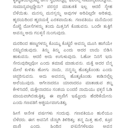
ಕೃತಜ್ಞತೆಯಿಲ್ಲದಷ್ಟು ಹೀನ ಸ್ವಭಾವದ್ದಲ್ಲ. ಇವರಲ್ಲಿ ಸಾಮಾನ್ಯವಾದದ್ದೇನು,
ಸಾಮಾನ್ಯವಲ್ಲದ್ದೇನು? ಪರಸ್ಪರ ಮಾತುಕತೆ ಇಲ್ಲ. ಆದರೆ ಸ್ನೇಹ
ಬೆಳೆಯಿತು. ಮನಸ್ಸು ಮನಸ್ಸನ್ನು ಅವುಗಳ ಅರಿವಿಲ್ಲದೇ ಅರಿತವು,
ಹೃದಯದಿಂದ ಹೃದಯಕ್ಕೆ ಎರಕವಾಯಿತು. ಗಣಪತಿಯು ಮನೆಯಿಂದ
ರೊಟ್ಟಿ ದೋಸೆಗಳನ್ನು ತಂದು ಮಿತ್ರನಿಗೆ ಕೊಡುವನು. ಒಂದೇ ತುತ್ತಿಗೆ
ಅವನ್ನು ಅದು ಗಬಕ್ಕನೆ ನುಂಗುವುದು.
ಮರದಿಂದ ಹಣ್ಣುಗಳನ್ನು ಕೊಯ್ದು ಕೊಟ್ಟರೆ ಅವನ್ನು ಮೂಸಿ ಹಾಗೆಯೇ
ಬಿಟ್ಟುಬಿಡುವುದು. ತಿನ್ನು ತಿನ್ನು ಎಂದು ಅದರ ಬಾಯಿ ಬಿಡಿಸಿ
ಹಾಕುವನು. ಆದರೆ ಅದು ಉಗುಳುವುದು. ಓಹೋ ನಿನಗೆ ಇದು
ಸೇರುವುದಿಲ್ಲವೋ ಎಂದು ತಮಾಷೆ ಮಾಡುವನು. ಮತ್ತೆ ಅದರ ಬೆನ್ನ
ಮೇಲೆ ಕುಳಿತು ಹೋಗು ನಾಯಿ, ನನ್ನನ್ನು ಹೊತ್ತುಕೊಂಡು ಎಂದು
ಚಪ್ಪರಿಸುವನು. ಅದು ಅವನನ್ನು ಹೊತ್ತುಕೊಂಡು ಕಾಡಿನಲ್ಲೆಲ್ಲ
ಅಲೆಯುವುದು. ಆಗೇನಾದರೂ ಯಾರಾದರೂ ಮಾತಾಡುವ ಶಬ್ದ
ಕೇಳಿಸಿದರೆ, ಮತ್ತೇನಾದರೂ ಸಂಶಯ ಬಂದರೆ ನಾಯಿಯು ಫಕ್ಕನೆ ಓಡಿ
ಮಾಯವಾಗಿಬಿಡುತ್ತಿತ್ತು. ಈ ಪ್ರಾಣಿಗೆ ಇಷ್ಟೊಂದು ಹೆದರಿಕೆಯೇನು
ಎಂದು ಗಣಪತಿಗೆ ಆಶ್ಚರ್ಯವಾಗುತಿತ್ತು.
ಹೀಗೆ ಅನೇಕ ವರ್ಷಗಳು ಸಂದುವು. ಗಣಪತಿಯೂ ಹುಲಿಯೂ
ಬೆಳೆದರು. ಈಗ ಅವನಿಗೆ ಚೆನ್ನಾಗಿ ತಿಳಿದಿತ್ತು: ತನ್ನ ಮಿತ್ರ ಹುಲಿ, ಕ್ರೂರ
ಪ್ರಾಣಿ ಎಂದು. ಹಿಂದಿನ ಘಟನೆಗಳೆಲ್ಲವೂ ಅವನ