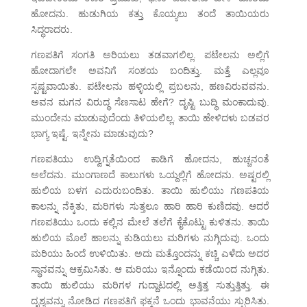
ಹೋದನು. ಹುಡುಗಿಯ ಕತ್ತು ಕೊಯ್ಯಲು ತಂದೆ ತಾಯಿಯರು
ಸಿದ್ಧರಾದರು.
ಗಣಪತಿಗೆ ಸಂಗತಿ ಅರಿಯಲು ತಡವಾಗಲಿಲ್ಲ. ಪಟೇಲನು ಅಲ್ಲಿಗೆ
ಹೋದಾಗಲೇ ಅವನಿಗೆ ಸಂಶಯ ಬಂದಿತ್ತು. ಮತ್ತೆ ಎಲ್ಲವೂ
ಸ್ಪಷ್ಟವಾಯಿತು. ಪಟೇಲನು ಹಳ್ಳಿಯಲ್ಲಿ ಪ್ರಬಲನು, ಹಣವಿರುವವನು.
ಅವನ ಮಗನ ವಿರುದ್ಧ ಸೆಣಸಾಟ ಹೇಗೆ? ದೃಷ್ಟಿ ಬುದ್ಧಿ ಮಂಕಾದುವು.
ಮುಂದೇನು ಮಾಡುವುದೆಂದು ತಿಳಿಯಲಿಲ್ಲ. ತಾಯಿ ಹೇಳಿದಳು ಬಡವರ
ಭಾಗ್ಯ ಇಷ್ಟೆ. ಇನ್ನೇನು ಮಾಡುವುದು?
ಗಣಪತಿಯು ಉದ್ವಿಗ್ನತೆಯಿಂದ ಕಾಡಿಗೆ ಹೋದನು, ಹುಚ್ಚನಂತೆ
ಅಲೆದನು. ಮುಂಗಾಣದೆ ಕಾಲುಗಳು ಒಯ್ದಲ್ಲಿಗೆ ಹೋದನು. ಅಷ್ಟರಲ್ಲಿ
ಹುಲಿಯ ಬಳಗ ಎದುರುಬಂದಿತು. ತಾಯಿ ಹುಲಿಯು ಗಣಪತಿಯ
ಕಾಲನ್ನು ನೆಕ್ಕಿತು, ಮರಿಗಳು ಸುತ್ತಲೂ ಹಾರಿ ಹಾರಿ ಕುಣಿದವು. ಆದರೆ
ಗಣಪತಿಯು ಒಂದು ಕಲ್ಲಿನ ಮೇಲೆ ತಲೆಗೆ ಕೈಕೊಟ್ಟು ಕುಳಿತನು. ತಾಯಿ
ಹುಲಿಯ ಮೊಲೆ ಹಾಲನ್ನು ಕುಡಿಯಲು ಮರಿಗಳು ನುಗ್ಗಿದುವು. ಒಂದು
ಮರಿಯು ಹಿಂದೆ ಉಳಿಯಿತು. ಅದು ಮತ್ತೊಂದನ್ನು ಕಚ್ಚಿ ಎಳೆದು ಅದರ
ಸ್ಥಾನವನ್ನು ಆಕ್ರಮಿಸಿತು. ಆ ಮರಿಯು ಇನ್ನೊಂದು ಕಡೆಯಿಂದ ನುಗ್ಗಿತು.
ತಾಯಿ ಹುಲಿಯು ಮರಿಗಳ ಗುದ್ದಾಟದಲ್ಲಿ ಅತ್ತಿತ್ತ ಸುತ್ತುತ್ತಿತ್ತು. ಈ
ದೃಶ್ಯವನ್ನು ನೋಡಿದ ಗಣಪತಿಗೆ ಫಕ್ಕನೆ ಒಂದು ಭಾವನೆಯು ಸ್ಫುರಿಸಿತು.