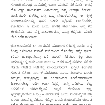
ಸಂಬಂಧಿಕರೊಬ್ಬರ ಮನೆಯಲ್ಲಿ ಒಂದು ಮದುವೆ ನಡೆಯಿತು. ಅದಕ್ಕೆ
ಹೋಗಿದ್ದಾಗ ಹುಲಿತಾಳದ ವಿಷಯದಲ್ಲಿ ನನ್ನ ಉತ್ಸಾಹ ಕೆದರಿತು.
ಮಂಟಪದಲ್ಲಿ ಕುಳಿತಿದ್ದ ಒಬ್ಬ ವೃದ್ಧ ಮಹಾಶಯರನ್ನು, ಆ ಸ್ಥಳಕ್ಕೆ
ಸಂಬಂಧಿಸಿದವರನ್ನು, ಇದರ ಕುರಿತು ಪ್ರಶ್ನಿಸಿದೆ. ಅವರೆಂದರು,
ಊಟವಾಗ್ಲಿ; ಆ ಮೇಲೆ ಒಂದು ಜಾಗಕ್ಕೆ ಹೋಗೋಣ. ಅಲ್ಲಿ ಕಥೆ
ಹೇಳುವೆನು. ಇದು ನನ್ನ ಕುತೂಹಲವನ್ನು ಇನ್ನೂ ಹೆಚ್ಚಿಸಿತು. ಮಾತು
ಬೇರೆ ಕಡೆಗೆ ಹರಿಯಿತು.
ಭೋಜನಾನಂತರ ಆ ಮುದುಕರ ಮುಂದಾಳುತನದಲ್ಲಿ ನಾನೂ ನನ್ನ
ಕೆಲವು ಗೆಳೆಯರೂ ಮದುವೆ ಮನೆಯಿಂದ ಹೊರಟೆವು. ಗದ್ದೆಗೆ ಇಳಿದು
ಕರೆಯ ಹುಲ್ಲುಗಾವಲನ್ನು ಏರಿ ಮುಂದೆ ನಡೆದೆವು. ಸ್ವಲ್ಪ ದೂರ
ಸಾಗುವಷ್ಟರಲ್ಲಿ ಕಾಡು ನಿಬಿಡವಾಯಿತು. ಅದರ ಮಧ್ಯೆ ದನಗಳು ನಡೆದು
ನಡೆದು ಮಾಡಿದ ಜಾಡಿನಲ್ಲಿ ಮುಂದುವರಿದೆವು. ಏಪ್ರಿಲ್ ತಿಂಗಳಿನ
ಸುಡುವ ಬಿಸಿಲು. ಮರಗಳ ಮರೆಯಿಂದ ಸೂರ್ಯಕಿರಣಗಳು ಬಂದು
ನಮ್ಮನ್ನು ಕುಕ್ಕುತ್ತಿದ್ದುವು. ಈ ಕಿರಣಾನುಭವ ತರಣಿದರ್ಶನಕ್ಕಿಂತ
ಹಿತಕರವಾಗಿತ್ತು. ಇಡೀ ಕಾಡು ನಿಶ್ಶಬ್ದ, ನಮ್ಮ ನಡಿಗೆಯ ಶಬ್ದ,
ತರಗೆಲೆಗಳ ಚರಗುಟ್ಟುವಿಕೆ ಅಲ್ಲದೆ ಬೇರೇನೂ ಇಲ್ಲ.
ಇಲ್ಲವೆನ್ನುವಂತೆಯೂ ಇಲ್ಲ – ಅಪರೂಪಕ್ಕೆ ಒಂದು ಮರಕುಟ್ಟಿಗನ ಹಕ್ಕಿ
ಕುಂಬು ಮರವನ್ನು ಕುಟ್ಟುವ ಸದ್ದೋ, ಒಂದು ಜೀರುಂಡೆಯು ಜೀರುವ