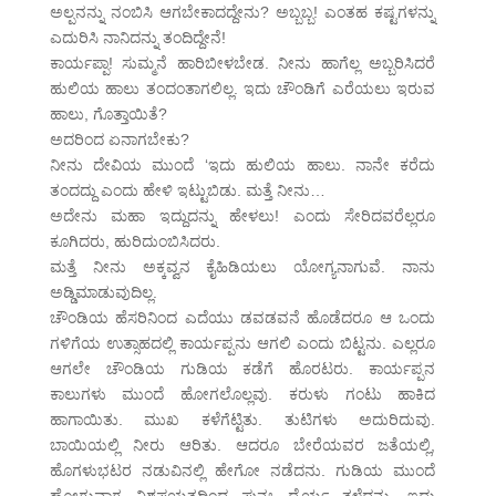
ಅಲ್ಪನನ್ನು ನಂಬಿಸಿ ಆಗಬೇಕಾದದ್ದೇನು? ಅಬ್ಬಬ್ಬ! ಎಂತಹ ಕಷ್ಟಗಳನ್ನು
ಎದುರಿಸಿ ನಾನಿದನ್ನು ತಂದಿದ್ದೇನೆ!
ಕಾರ್ಯಪ್ಪಾ! ಸುಮ್ಮನೆ ಹಾರಿಬೀಳಬೇಡ. ನೀನು ಹಾಗೆಲ್ಲ ಅಬ್ಬರಿಸಿದರೆ
ಹುಲಿಯ ಹಾಲು ತಂದಂತಾಗಲಿಲ್ಲ. ಇದು ಚೌಂಡಿಗೆ ಎರೆಯಲು ಇರುವ
ಹಾಲು, ಗೊತ್ತಾಯಿತೆ?
ಅದರಿಂದ ಏನಾಗಬೇಕು?
ನೀನು ದೇವಿಯ ಮುಂದೆ ‘ಇದು ಹುಲಿಯ ಹಾಲು. ನಾನೇ ಕರೆದು
ತಂದದ್ದು ಎಂದು ಹೇಳಿ ಇಟ್ಟುಬಿಡು. ಮತ್ತೆ ನೀನು…
ಅದೇನು ಮಹಾ ಇದ್ದುದನ್ನು ಹೇಳಲು! ಎಂದು ಸೇರಿದವರೆಲ್ಲರೂ
ಕೂಗಿದರು, ಹುರಿದುಂಬಿಸಿದರು.
ಮತ್ತೆ ನೀನು ಅಕ್ಕವ್ವನ ಕೈಹಿಡಿಯಲು ಯೋಗ್ಯನಾಗುವೆ. ನಾನು
ಅಡ್ಡಿಮಾಡುವುದಿಲ್ಲ.
ಚೌಂಡಿಯ ಹೆಸರಿನಿಂದ ಎದೆಯು ಡವಡವನೆ ಹೊಡೆದರೂ ಆ ಒಂದು
ಗಳಿಗೆಯ ಉತ್ಸಾಹದಲ್ಲಿ ಕಾರ್ಯಪ್ಪನು ಆಗಲಿ ಎಂದು ಬಿಟ್ಟನು. ಎಲ್ಲರೂ
ಆಗಲೇ ಚೌಂಡಿಯ ಗುಡಿಯ ಕಡೆಗೆ ಹೊರಟರು. ಕಾರ್ಯಪ್ಪನ
ಕಾಲುಗಳು ಮುಂದೆ ಹೋಗಲೊಲ್ಲವು. ಕರುಳು ಗಂಟು ಹಾಕಿದ
ಹಾಗಾಯಿತು. ಮುಖ ಕಳೆಗೆಟ್ಟಿತು. ತುಟಿಗಳು ಅದುರಿದುವು.
ಬಾಯಿಯಲ್ಲಿ ನೀರು ಆರಿತು. ಆದರೂ ಬೇರೆಯವರ ಜತೆಯಲ್ಲಿ,
ಹೊಗಳುಭಟರ ನಡುವಿನಲ್ಲಿ ಹೇಗೋ ನಡೆದನು. ಗುಡಿಯ ಮುಂದೆ