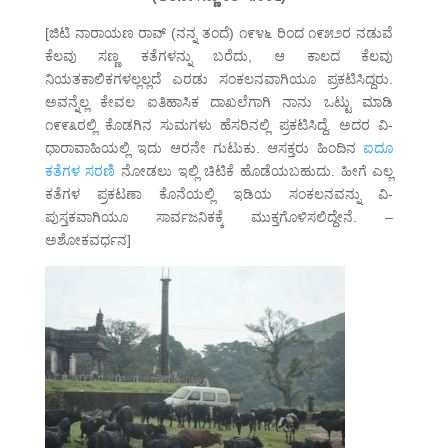
[ಜಿಟಿ ನಾರಾಯಣ ರಾವ್ (ನನ್ನ ತಂದೆ) ೧೯೪೬ ರಿಂದ ೧೯೫೨ರ ನಡುವೆ
ಕೆಲವು ಸಣ್ಣ ಕತೆಗಳನ್ನು ಬರೆದು, ಆ ಕಾಲದ ಕೆಲವು
ನಿಯತಕಾಲಿಕಗಳಲ್ಲಲ್ಲದೆ ಎರಡು ಸಂಕಲನವಾಗಿಯೂ ಪ್ರಕಟಿಸಿದ್ದರು.
ಅವನ್ನೆಲ್ಲ ಕೇವಲ ಐತಿಹಾಸಿಕ ದಾಖಲೆಗಾಗಿ ನಾನು ಒಟ್ಟು ಮಾಡಿ
೧೯೯೩ರಲ್ಲಿ ಕೊಡಗಿನ ಸುಮಗಳು ಹೆಸರಿನಲ್ಲಿ ಪ್ರಕಟಿಸಿದ್ದೆ. ಅದರ ವಿ-
ಧಾರಾವಾಹಿಯಲ್ಲಿ ಇದು ಆರನೇ ಗುಟುಕು. ಆಸಕ್ತರು ಹಿಂದಿನ
ಐದೂ
ಕತೆಗಳ ಸರಣಿ
ನೋಡಲು ಇಲ್ಲಿ ಚಿಟಿಕೆ ಹೊಡೆಯಬಹುದು. ಹೀಗೆ ಎಲ್ಲ
ಕತೆಗಳ ಪ್ರಕಟಣಾ ಕೊನೆಯಲ್ಲಿ ಇಡಿಯ ಸಂಕಲನವನ್ನು ವಿ-
ಪುಸ್ತಕವಾಗಿಯೂ ಸಾರ್ವಜನಿಕಕ್ಕೆ ಮುಕ್ತಗೊಳಿಸಲಿದ್ದೇನೆ. –
ಅಶೋಕವರ್ಧನ]