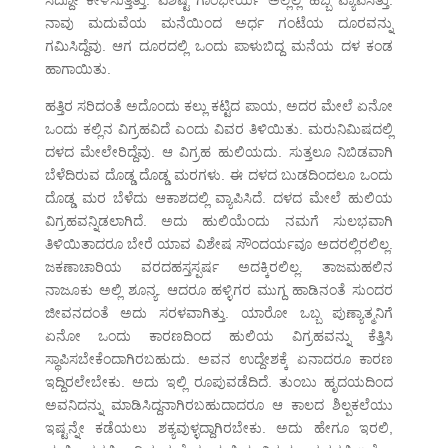
ಸದ್ದೋ ಕೇಳಿಸುತ್ತಿತ್ತು. ವಿಶಿಷ್ಟ ಗಾಂಭೀರ್ಯ ಅಲ್ಲೆಲ್ಲ ಹಬ್ಬಿ ವ್ಯಾಪಿಸಿತ್ತು.
ನಾವು ಮದುವೆಯ ಮನೆಯಿಂದ ಅರ್ಧ ಗಂಟೆಯ ದೂರವನ್ನು
ಗಮಿಸಿದ್ದೆವು. ಆಗ ದೂರದಲ್ಲಿ ಒಂದು ಪಾಳುಬಿದ್ದ ಮನೆಯ ದಳ ಕಂಡ
ಹಾಗಾಯಿತು.
ಹತ್ತಿರ ಸರಿದಂತೆ ಅದೊಂದು ಕಲ್ಲು ಕಟ್ಟಿದ ಪಾಯ, ಅದರ ಮೇಲೆ ಏನೋ
ಒಂದು ಕಲ್ಲಿನ ವಿಗ್ರಹವಿದೆ ಎಂದು ವಿವರ ತಿಳಿಯಿತು. ಮರುನಿಮಿಷದಲ್ಲಿ
ದಳದ ಮೇಲೇರಿದ್ದೆವು. ಆ ವಿಗ್ರಹ ಹುಲಿಯದು. ಸುತ್ತಲೂ ನಿಬಿಡವಾಗಿ
ಬೆಳೆದಿರುವ ದೊಡ್ಡ ದೊಡ್ಡ ಮರಗಳು. ಈ ದಳದ ಬುಡದಿಂದಲೂ ಒಂದು
ದೊಡ್ಡ ಮರ ಬೆಳೆದು ಆಕಾಶದಲ್ಲಿ ವ್ಯಾಪಿಸಿದೆ. ದಳದ ಮೇಲೆ ಹುಲಿಯ
ವಿಗ್ರಹವನ್ನಿಡಲಾಗಿದೆ. ಅದು ಹುಲಿಯೆಂದು ನಮಗೆ ಸುಲಭವಾಗಿ
ತಿಳಿಯಿತಾದರೂ ಬೇರೆ ಯಾವ ವಿಶೇಷ ಸೌಂದರ್ಯವೂ ಅದರಲ್ಲಿರಲಿಲ್ಲ.
ಜಕಣಾಚಾರಿಯ ವರದಹಸ್ತಸ್ಪರ್ಷ ಅದಕ್ಕಿರಲಿಲ್ಲ. ತಾಜಮಹಲಿನ
ನಾಜೂಕು ಅಲ್ಲಿ ಶೂನ್ಯ. ಆದರೂ ಹಳ್ಳಿಗರ ಮುಗ್ದ ಹಾಡಿನಂತೆ ಸುಂದರ
ಜೀವನದಂತೆ ಅದು ಸರಳವಾಗಿತ್ತು. ಯಾರೋ ಒಬ್ಬ ಪುಣ್ಯಾತ್ಮನಿಗೆ
ಏನೋ ಒಂದು ಕಾರಣದಿಂದ ಹುಲಿಯ ವಿಗ್ರಹವನ್ನು ಕೆತ್ತಿಸಿ
ಸ್ಥಾಪಿಸಬೇಕೆಂದಾಗಿರಬಹುದು. ಅವನ ಉದ್ದೇಶಕ್ಕೆ ಏನಾದರೂ ಕಾರಣ
ಇದ್ದಿರಲೇಬೇಕು. ಅದು ಇಲ್ಲಿ ರೂಪುವಡೆದಿದೆ. ತುಂಬು ಹೃದಯದಿಂದ
ಅವನಿದನ್ನು ಮಾಡಿಸಿದ್ದನಾಗಿರಬಹುದಾದರೂ ಆ ಕಾಲದ ಶಿಲ್ಪಕಲೆಯು
ಇಷ್ಟನ್ನೇ ಕಡೆಯಲು ಶಕ್ಯವುಳ್ಳದ್ದಾಗಿರಬೇಕು. ಅದು ಹೇಗೂ ಇರಲಿ,