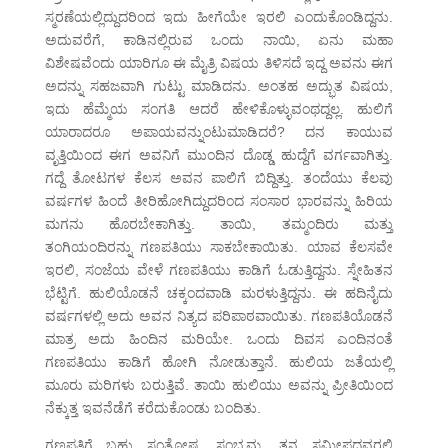
ಸ್ಮರಣೆಯಲ್ಲಿದ್ದುದರಿಂದ ಇದು ಹೀಗೆಯೇ ಇರಲಿ ಎಂದುಕೊಂಡಿದ್ದನು.
ಅದುವರೆಗೆ, ಕಾಡಿನಲ್ಲಿರುವ ಒಂದು ನಾಯಿ, ಏನು ಮಹಾ
ವಿಶೇಷವೆಂದು ಯಾರಿಗೂ ಈ ಮೈತ್ರಿ ವಿಷಯ ತಿಳಿಸದೆ ಇದ್ದ ಅವನು ಈಗ
ಅದನ್ನು ಸಹಜವಾಗಿ ಗುಟ್ಟು ಮಾಡಿದನು. ಅಂತಹ ಅದ್ಭುತ ವಿಷಯ,
ಇದು ಹೆಮ್ಮೆಯ ಸಂಗತಿ ಆದರೆ ಹೇಳಿಕೊಳ್ಳುವಂಥದ್ದಲ್ಲ. ಹುಲಿಗೆ
ಯಾರಾದರೂ ಅಪಾಯವನ್ನುಂಟುಮಾಡಿದರೆ? ದನ ಕಾಯುವ
ವೃತ್ತಿಯಿಂದ ಈಗ ಅವನಿಗೆ ಮುಂದಿನ ದೊಡ್ಡ ಹುದ್ದೆಗೆ ವರ್ಗವಾಗಿತ್ತು.
ಗದ್ದೆ ತೋಟಗಳ ಕೆಲಸ ಅವನ ಪಾಲಿಗೆ ಬಿದ್ದಿತ್ತು. ತಂದೆಯು ಕೆಲವು
ವರ್ಷಗಳ ಹಿಂದೆ ತೀರಿಹೋಗಿದ್ದುದರಿಂದ ಸಂಸಾರ ಭಾರವನ್ನು ಹಿರಿಯ
ಮಗನು ಹೊರಬೇಕಾಗಿತ್ತು. ತಾಯಿ, ತಮ್ಮಂದಿರು ಮತ್ತು
ತಂಗಿಯಂದಿರನ್ನು ಗಣಪತಿಯು ಸಾಕಬೇಕಾಯಿತು. ಯಾವ ಕೆಲಸವೇ
ಇರಲಿ, ಸಂಜೆಯ ವೇಳೆ ಗಣಪತಿಯು ಕಾಡಿಗೆ ಓಡುತ್ತಿದ್ದನು. ಸ್ನೇಹಿತನ
ಭೆಟ್ಟಿಗೆ. ಹುಲಿಯೊಡನೆ ಚಕ್ಕಂದವಾಡಿ ಮರಳುತ್ತಿದ್ದನು. ಈ ಹದಿನೈದು
ವರ್ಷಗಳಲ್ಲಿ ಅದು ಅವನ ನಿತ್ಯದ ಪರಿಪಾಠವಾಯಿತು. ಗಣಪತಿಯೊಡನೆ
ಮಾತ್ರ ಅದು ಹಿಂದಿನ ಮರಿಯೇ. ಒಂದು ದಿವಸ ಎಂದಿನಂತೆ
ಗಣಪತಿಯು ಕಾಡಿಗೆ ಹೋಗಿ ನೋಡುತ್ತಾನೆ. ಹುಲಿಯ ಜತೆಯಲ್ಲಿ
ಮೂರು ಮರಿಗಳು ಬರುತ್ತಿವೆ. ತಾಯಿ ಹುಲಿಯು ಅವನ್ನು ಪ್ರೀತಿಯಿಂದ
ನೆಕ್ಕುತ್ತ ಇವನೆಡೆಗೆ ಕರೆದುಕೊಂಡು ಬಂದಿತು.
ಗಣಪತಿಗೆ ಬಹು ಸಂತೋಷ, ಸಂಭ್ರಮ. ತನ್ನ ಸಮೀಪದವರಲ್ಲಿ