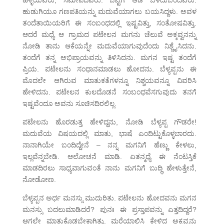
ಹಳ್ಳಿಯವರು, ಸಮೀಪದವರು. ಒಟ್ಟಿಗೆ ಆಡಿ ಬೆಳೆದುಬಂದವರು.
ಹುಡುಗಿಯೂ ಗಣಪತಿಯನ್ನು ಮದುವೆಯಾಗಲು ಬಯಸಿದ್ದಳು. ಅವಳ
ತಂದೆತಾಯಿಯರಿಗೆ ಈ ಸಂಬಂಧದಲ್ಲಿ ಇಷ್ಟವಿತ್ತು, ಸಂತೋಷವಿತ್ತು.
ಆದರೆ ಮಧ್ಯೆ ಆ ಗ್ರಾಮದ ಪಟೇಲನ ಮಗನು ಚೆಲುವೆ ಅಕ್ಕವ್ವನನ್ನು
ನೋಡಿ ತಾನು ಆಕೆಯನ್ನೇ ಮದುವೆಯಾಗುವುದೆಂದು ನಿಶ್ಚೈಸಿದನು.
ತಂದೆಗೆ ತನ್ನ ಅಭಿಪ್ರಾಯವನ್ನು ತಿಳಿಸಿದನು. ಮಗನ ಇಷ್ಟ ತಂದೆಗೆ
ಪ್ರಿಯ. ಪಟೇಲನು ಸಂಧಾನಮಾಡಲು ಹೋದನು. ಬೆಳ್ಯಪ್ಪನು ಈ
ಮೊದಲೇ ಆಗಿರುವ ಮಾತುಕತೆಗಳನ್ನೂ ನಿಶ್ಚಯವನ್ನೂ ವಿವರಿಸಿ
ಹೇಳಿದನು. ಪಟೇಲನ ಕುಲದೊಡನೆ ಸಂಬಂಧವೆಸಗುವುದು ತನಗೆ
ಇಷ್ಟವೆಂದೂ ಅವನು ಸೂಚಿಸದಿರಲಿಲ್ಲ.
ಪಟೇಲನು ಹೊರಡುತ್ತ ಹೇಳಿದ್ದನು, ನೋಡಿ ಬೆಳ್ಯಪ್ಪ ಗೌಡರೇ!
ಮದುವೆಯ ವಿಷಯದಲ್ಲಿ ಮಾತು, ಭಾಷೆ ಎಂದಿಟ್ಟುಕೊಳ್ಳಬಾರದು.
ನಾನಾಗಿಯೇ ಬಂದಿದ್ದೇನೆ – ನನ್ನ ಮಗನಿಗೆ ಹೆಣ್ಣು ಕೇಳಲು,
ಇಲ್ಲವೆನ್ನಬೇಡಿ. ಆಲೋಚನೆ ಮಾಡಿ. ಏತನ್ಮಧ್ಯೆ ಈ ನೆಂಟಸ್ತಿಕೆ
ಮಾಡದಿರಲು ಸಾಧ್ಯವಾಗುವಂತೆ ನಾನು ಮಗನಿಗೆ ಬುದ್ಧಿ ಹೇಳುತ್ತೇನೆ,
ನೋಡೋಣ.
ಬೆಳ್ಯಪ್ಪನ ಅರ್ಧ ಮನಸ್ಸು ಮುದುರಿತು. ಪಟೇಲನು ಹೋದವನು ಮಗನ
ಮನಸ್ಸು ಬದಲುಮಾಡಿದರೆ? ಪುನಃ ಈ ಪ್ರಸ್ತಾಪವನ್ನು ಎತ್ತದಿದ್ದರೆ?
ಆಗಲೇ ಮಾತುಕೊಡಬೇಕಾಗಿತ್ತು. ಮರೆಯಾಲಿಸಿ ಕೇಳಿದ ಅಕ್ಕವ್ವನು