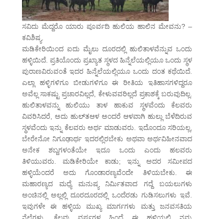
ಸವಿದು ಮೆದ್ದರೊ ಯಾರು ಪೂರ್ವದಿ ಹುಲಿಯ ಹಾಲಿನ ಮೇವನು? –
ಕವಿಶಿಷ್ಯ.
ಮಡಿಕೇರಿಯಿಂದ ಐದು ಮೈಲು ದೂರದಲ್ಲಿ ಹುಲಿತಾಳವೆನ್ನುವ ಒಂದು
ಹಳ್ಳಿಯಿದೆ. ಪ್ರತಿಯೊಂದು ಪ್ರಖ್ಯಾತ ಸ್ಥಳದ ಹಿನ್ನೆಲೆಯಲ್ಲಿಯೂ ಒಂದು ಸ್ಥಳ
ಪುರಾಣವಿರುವಂತೆ ಇದರ ಹಿನ್ನೆಲೆಯಲ್ಲಿಯೂ ಒಂದು ದಂತ ಕಥೆಯಿದೆ.
ಎಲ್ಲಾ ಹಳ್ಳಿಗಳಿಗೂ ಬೀಡುಗಳಿಗೂ ಈ ರೀತಿಯ ಇತಿಹಾಸಗಳಿದ್ದರೂ
ಅವೆಲ್ಲ ಸಾಕಷ್ಟು ಪ್ರಚಾರವಿಲ್ಲದೆ, ಕೇಳುವವರಿಲ್ಲದೆ ಪ್ರಕಾಶಕ್ಕೆ ಬರುವುದಿಲ್ಲ.
ಹುಲಿತಾಳವನ್ನು ಹುಲಿಯು ತಾಳ ಹಾಕುವ ಸ್ಥಳವೆಂದು ಕೆಲವರು
ವಿವರಿಸಿದರೆ, ಅದು ಹುಲ್‌ತಆಳ ಅಂದರೆ ಆಳವಾಗಿ ಹುಲ್ಲು ಬೆಳೆದಿರುವ
ಸ್ಥಳವೆಂದು ಇನ್ನು ಕೆಲವರು ಅರ್ಥ ಮಾಡುವರು. ಇದೊಂದೂ ಸರಿಯಲ್ಲ,
ಬೇರೇನೋ ನಿಗೂಢಾರ್ಥ ಇದರಲ್ಲಿರಬೇಕು ಅಥವಾ ಅರ್ಥವಿಹೀನವಾದ
ಅನೇಕ ಶಬ್ದಗಳಂತೆಯೇ ಇದೂ ಒಂದು ಎಂದು ಹಲವರು
ತಿಳಿಯುವರು. ಮಡಿಕೇರಿಯೇ ಕಾಡು; ಇನ್ನು ಅದರ ಸಮೀಪದ
ಹಳ್ಳಿಯೆಂದರೆ ಅದು ಗೊಂಡಾರಣ್ಯವೆಂದೇ ತಿಳಿಯಬೇಕು. ಈ
ಮಹಾರಣ್ಯದ ಮಧ್ಯೆ ಮನುಷ್ಯ ನಿರ್ಮಿತವಾದ ಗದ್ದೆ ಬಯಲುಗಳು
ಅಂಚಿನಲ್ಲಿ ಅಲ್ಲಲ್ಲಿ ದೂರದೂರದಲ್ಲಿ ಒಂದೆರಡು ಗುಡಿಸಲುಗಳು ಇವೆ.
ಇವುಗಳೇ ಈ ಹಳ್ಳಿಯ ಮುಖ್ಯ ಮಾರ್ಗಗಳು ಮತ್ತು ಜನವಸತಿಯ
ನೆಲೆಗಳು. ಕೆಲವು ವರ್ಷಗಳ ಹಿಂದೆ ಈ ಹಳ್ಳಿಯಲ್ಲಿ ನಮ್ಮ