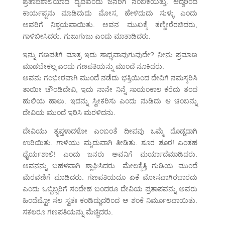
ಪ್ರತಾಪಶಾಲಿಯಾದ ದೈವವೆಂದು ಜನರಿಗೆ ನಂಬಿಕೆಯಿತ್ತು. ಆದ್ದರಿಂದ
ಕಾರ್ಯಪ್ಪನು ಮಾಡಿದುದು ಮೋಸ, ಹೇಳಿದುದು ಸುಳ್ಳು ಎಂದು
ಅವರಿಗೆ ನಿಶ್ಚಯವಾಯಿತು. ಅವನ ಮುಖಕ್ಕೆ ತಣ್ಣೀರೆರಚಿದರು,
ಗಾಳಿಬೀಸಿದರು. ಗುಜುಗುಜು ಎಂದು ಮಾತಾಡಿದರು.
ಇನ್ನು ಗಣಪತಿಗೆ ಮಾತ್ರ ಇದು ಸಾಧ್ಯವಾವುಗುವುದೇ? ನೀನು ಪ್ರಮಾಣ
ಮಾಡಬೇಕಲ್ಲ ಎಂದು ಗಣಪತಿಯನ್ನು ಮುಂದೆ ನೂಕಿದರು.
ಅವನು ಗಂಭೀರವಾಗಿ ಮುಂದೆ ನಡೆದು ಭಕ್ತಿಯಿಂದ ದೇವಿಗೆ ನಮಸ್ಕರಿಸಿ
ತಾಯೀ ಚೌಂಡಿದೇವಿ, ಇದು ನಾನೇ ನಿನ್ನೆ ಸಾಯಂಕಾಲ ಕರೆದು ತಂದ
ಹುಲಿಯ ಹಾಲು. ಇದನ್ನು ಸ್ವೀಕರಿಸು ಎಂದು ನುಡಿದು ಆ ಚಂಬನ್ನು
ದೇವಿಯ ಮುಂದೆ ಇರಿಸಿ ಮರಳಿದನು.
ದೇವಿಯು ತೃಪ್ತಳಾದಳೋ ಎಂಬಂತೆ ದೀಪವು ಒಮ್ಮೆ ದೊಡ್ಡದಾಗಿ
ಉರಿಯಿತು. ಗಾಳಿಯು ಮೃದುವಾಗಿ ತೀಡಿತು. ಶೂರ ಶೂರ! ಎಂತಹ
ಧೈರ್ಯಶಾಲಿ! ಎಂದು ಜನರು ಅವನಿಗೆ ಮರ್ಯಾದೆಮಾಡಿದರು.
ಅವನನ್ನು ಬಹಳವಾಗಿ ಶ್ಲಾಘಿಸಿದರು. ಮೇಲಕ್ಕೆತ್ತಿ ಗುಡಿಯ ಮುಂದೆ
ಮೆರವಣಿಗೆ ಮಾಡಿದರು. ಗಣಪತಿಯದೂ ಏಕೆ ಮೋಸವಾಗಿರಬಾರದು
ಎಂದು ಒಬ್ಬಿಬ್ಬರಿಗೆ ಸಂದೇಹ ಬಂದರೂ ದೇವಿಯ ಪ್ರತಾಪವನ್ನು ಅವರು
ಹಿಂದೆಷ್ಟೋ ಸಲ ಸ್ವತಃ ಕಂಡಿದ್ದುದರಿಂದ ಆ ಶಂಕೆ ನಿರ್ಮೂಲವಾಯಿತು.
ಸಕಲರೂ ಗಣಪತಿಯನ್ನು ಮೆಚ್ಚಿದರು.