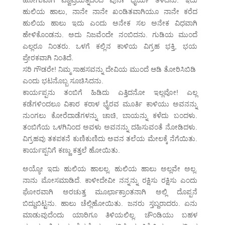
ಹೋಗುವಾಗ ವಿಶ್ವಪ್ರಯತ್ನದಿಂದ ಪುನಃ ಧೈರ್ಯ ತಳೆದನು. ಇದು
ಹುಲಿಯ ಹಾಲು, ನಾನೇ ನಾನೇ ಖಂಡಿತವಾಗಿಯೂ ನಾನೇ ಕರೆದ
ಹುಲಿಯ ಹಾಲು ಇದು ಎಂದು ಅನೇಕ ಸಲ ಅನೇಕ ವಿಧವಾಗಿ
ಹೇಳಿಕೊಂಡನು. ಅದು ನಿಜವೆಂದೇ ನಂಬಿದನು. ಗುಡಿಯ ಮುಂದೆ
ಎಲ್ಲರೂ ನಿಂತರು. ಒಳಗೆ ಕಲ್ಲಿನ ಕಾಳಿಯ ವಿಗ್ರಹ ಭಕ್ತಿ, ಭಯ
ಪ್ರೇರಕವಾಗಿ ನಿಂತಿದೆ.
ಸರಿ ಗೌಡರೇ! ನಿಮ್ಮ ಸಾಹಸವನ್ನು ದೇವಿಯ ಮುಂದೆ ಆಡಿ ತೋರಿಸಿಬಿಡಿ
ಎಂದು ಭಟನೊಬ್ಬ ಸೂಚಿಸಿದನು.
ಕಾರ್ಯಪ್ಪನು ತಂಬಿಗೆ ಹಿಡಿದು ಎತ್ತಿದನೋ ಇಲ್ಲವೋ! ಎಲ್ಲ
ಕಡೆಗಳಿಂದಲೂ ವಿಕಾರ ಕರಾಳ ಭೈರವ ಮೂರ್ತಿ ಕಾಳಿಯು ಅವನನ್ನು
ನುಂಗಲು ಕೋರೆದಾಡೆಗಳನ್ನು ಚಾಚಿ, ಬಾಯನ್ನು ಕಳೆದು ಬಂದಳು.
ತಂಬಿಗೆಯ ಒಳಗಿನಿಂದ ಅವಳು ಅವನನ್ನು ದಹಿಸುವಂತೆ ನೋಡಿದಳು.
ವಿಗ್ರಹವು ತಕಪಕನೆ ಕುಣಿಕುಣಿದು ಅವನ ತಲೆಯ ಮೇಲಕ್ಕೆ ನೆಗೆಯಿತು.
ಕಾರ್ಯಪ್ಪನಿಗೆ ಕಣ್ಣು ಕತ್ತಲೆ ಹೋಯಿತು.
ಅಯ್ಯೋ ಇದು ಹುಲಿಯ ಹಾಲಲ್ಲ. ಹುಲಿಯ ಹಾಲು ಅಲ್ಲವೇ ಅಲ್ಲ.
ನಾನು ಮೋಸಮಾಡಿದೆ. ಕಾಳೀದೇವೀ ನನ್ನನ್ನು ರಕ್ಷಿಸು ರಕ್ಷಿಸು ಎಂದು
ಘೋರವಾಗಿ ಅರಚುತ್ತ ಮೂರ್ಛಾಕ್ರಾಂತನಾಗಿ ಅಲ್ಲಿ ದೊಪ್ಪನೆ
ಬಿದ್ದುಬಿಟ್ಟನು. ಹಾಲು ಚೆಲ್ಲಿಹೋಯಿತು. ಜನರು ಸ್ತಬ್ದರಾದರು. ಏನು
ಮಾಡುವುದೆಂದು ಯಾರಿಗೂ ತಿಳಿಯಲಿಲ್ಲ. ಚೌಂಡಿಯು ಬಹಳ