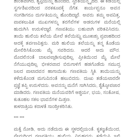
ಶಾಂತವಾಗಿದೆ, ತೃಪ್ತಿಯನ್ನು ಹೊಂದಿದೆ, ಸ್ಥಿರತೆಯನ್ನೈದಿದೆ. ಈ ಕಡೆಯಲ್ಲಿ
ಸ್ವರ್ಗಶಿಖರದಿಂದ ನರಕಕೂಪಕ್ಕೆ ನೆಗೆತ. ಕಾರ್ಯಪ್ಪನೂ ಅವನ
ಸಂಗಡಿಗರೂ ದುರ್ಗತಿಯನ್ನು ಹೊಂದಿದ್ದಾರೆ. ಅವರು ತಮ್ಮ ಅಪವಿತ್ರ,
ಪಾಪಕಲುಷಿತ ಮುಖಗಳನ್ನು ತರಗೆಲೆಗಳ ಅಡರುಗಳ ಮರೆಯಲ್ಲಿ
ಹುದುಗಿಸಿ ಉರುಳಿದ್ದಾರೆ. ಗಣಪತಿಯು ಬಹುವಾಗಿ ಪರಿತಪಿಸಿದನು.
ತಾಯಿ ಹುಲಿಯ ತಲೆಯ ಮೇಲೆ ತಲೆಯಿಟ್ಟು ಮೂಕಾಶ್ರು ಪ್ರವಾಹದಿಂದ
ಅದಕ್ಕೆ ತರ್ಪಣವಿತ್ತನು. ಮರಿ ಹುಲಿಯ ತಲೆಯನ್ನು ತನ್ನ ತೊಡೆಯ
ಮೇಲಿರಿಸಿಕೊಂಡು ಮೈ ಸವರಿದನು. ಆದರೆ ಅದು ಮೌನ.
ಮೊದಲಿನಂತೆ ಬಾಲವಲ್ಲಾಡಿಸುವುದಿಲ್ಲ, ಪ್ರೀತಿಯಿಂದ ಮೈ ಮೇಲೆ
ನೆಗೆಯುವುದಿಲ್ಲ. ಭೀಕರವಾದ ಬಿರುಗಾಳಿಗೆ ಹಡಗೊಡೆದು ಸಮುದ್ರ
ಜಲದ ಪಾಲಾದವನ ಹಾಗಾಯಿತು ಗಣಪತಿಯ ಸ್ಥಿತಿ. ತಾಯಿಯನ್ನು
ಕಳೆದುಕೊಂಡ ಮಗುವಿನಂತೆ ಹಲುಬಿದನು. ದುಃಖ ತಡೆಯಲಾರದೇ
ಪ್ರಜ್ಞೆ ತಪ್ಪಿ ಉರುಳಿದನು. ಅವನನ್ನು ಮನೆಗೆ ಸಾಗಿಸಿದರು, ಶೈತ್ಯೋಪಚಾರ
ಮಾಡಿದರು. ಗಣಪತಿಯ ಮನೆಯವರಿಗೆ ಆಶ್ಚರ್ಯ, ಭಯ, ಸಂತೋಷ,
ಕುತೂಹಲ ಸಕಲ ಭಾವನೆಗಳ ಮಿಶ್ರಣ.
ಕಾಳರಾತ್ರಿಯ ಕರಾಳತೆ ಸಾಂದ್ರೀಕರಿಸಿತು.
*** ***
ಮತ್ತೆ ನೋಡಿ, ಅದು ನಡೆದುದು ಈ ಸ್ಥಳದಲ್ಲಿಯಂತೆ. ಕೃತಜ್ಞತೆಯಿಂದ,
ಪ್ರೇಮದಿಂದ ಗಣಪತಿಯು ಹುಲಿಯ ವಿಗ್ರಹವನ್ನು ಕಡೆಯಿಸಿ ಇಲ್ಲಿ