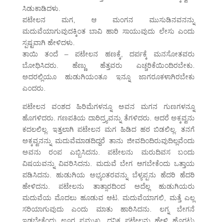
ಸಿಡುಕಾಡಿದಳು.
ಪಟೇಲನ ಮಗ, ಆ ಮಂಗನ ಮುಸುಡಿನವನನ್ನು
ಮದುವೆಯಾಗುವುದಕ್ಕಿಂತ ಬಾವಿ ಹಾರಿ ಸಾಯುವುದು ಲೇಸು ಎಂದು
ಸ್ಪಷ್ಟವಾಗಿ ಹೇಳಿದಳು.
ತಾಯಿ ತಂದೆ – ಪಟೇಲನ ಹಣಕ್ಕೆ, ದರ್ಪಕ್ಕೆ ಮನಸೋತವರು
ಬೋಧಿಸಿದರು. ಹೆಣ್ಣು ಹೆತ್ತವರು ಎಚ್ಚರಿಕೆಯಿಂದಿರಬೇಕು.
ಅದರಲ್ಲಿಯೂ ಹುಡುಗಿಯಂತೂ ಇನ್ನೂ ಜಾಗರೂಕಳಾಗಿರಬೇಕು
ಎಂದರು.
ಪಟೇಲನ ವಂಶದ ಹಿರಿಮೆಗಳನ್ನೂ ಅವನ ಮಗನ ಗುಣಗಳನ್ನೂ
ಹೊಗಳಿದರು. ಗಣಪತಿಯ ದಾರಿದ್ರ್ಯವನ್ನು ತೆಗಳಿದರು. ಆದರೆ ಅಕ್ಕವ್ವನು
ಕದಲಲಿಲ್ಲ. ಇತ್ತಲಾಗಿ ಪಟೇಲನ ಮಗ ಹಿಡಿದ ಹಠ ಬಿಡಲಿಲ್ಲ. ತನಗೆ
ಅಕ್ಕವ್ವನನ್ನು ಮದುವೆಮಾಡದಿದ್ದರೆ ತಾನು ಜೀವದಿಂದಿರುವುದಿಲ್ಲವೆಂದು
ಅವನು ರಂಪ ಎಬ್ಬಿಸಿದನು. ಪಟೇಲನು ಮರುದಿವಸ ಬಂದು
ವಿಷಯವನ್ನು ವಿವರಿಸಿದನು. ಮದುವೆ ಬೇಗ ಆಗಬೇಕೆಂದು ಒತ್ತಾಯ
ಪಡಿಸಿದನು. ಹುಡುಗಿಯ ಅಭ್ಯಂತರವನ್ನು ಬೆಳ್ಯಪ್ಪನು ಹೆದರಿ ಹೆದರಿ
ಹೇಳಿದನು. ಪಟೇಲನು ತಾತ್ಸಾರದಿಂದ ಅದೆಲ್ಲ ಹುಡುಗಿಯರು
ಮದುವೆಯ ಮೊದಲು ಹೂಡುವ ಆಟ. ಮದುವೆಯಾಗಲಿ, ಮತ್ತೆ ಎಲ್ಲ
ಸರಿಯಾಗುವುದು ಎಂದು ಮಾತು ಹಾರಿಸಿದನು. ಲಗ್ನ ಬೇಗನೆ
ಇಡಬೇಕೆಂದು ಊರ ಪ್ರಮುಖ, ಧನಿಕ ಪಟೇಲನು ಹೇಳಿ ಹೊರಟು