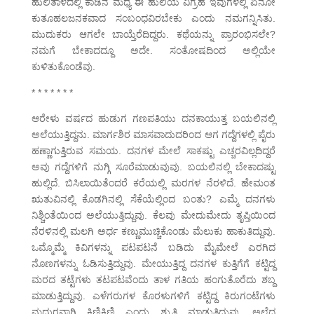
ಹುಲಿತಾಳದಲ್ಲಿ ಕಾಡಿನ ಮಧ್ಯೆ ಈ ಹುಲಿಯ ವಿಗ್ರಹ ಇವುಗಳಲ್ಲಿ ಏನೋ
ಕುತೂಹಲಜನಕವಾದ ಸಂಬಂಧವಿರಬೇಕು ಎಂದು ನಮಗನ್ನಿಸಿತು.
ಮುದುಕರು ಆಗಲೇ ಬಾಯ್ತೆರೆದಿದ್ದರು. ಕಥೆಯನ್ನು ಪ್ರಾರಂಭಿಸಲೇ?
ನಮಗೆ ಬೇಕಾದದ್ದೂ ಅದೇ. ಸಂತೋಷದಿಂದ ಅಲ್ಲಿಯೇ
ಕುಳಿತುಕೊಂಡೆವು.
* * * * * * *
ಆರೇಳು ವರ್ಷದ ಹುಡುಗ ಗಣಪತಿಯು ದನಕಾಯುತ್ತ ಬಯಲಿನಲ್ಲಿ
ಅಲೆಯುತ್ತಿದ್ದನು. ಮಾರ್ಗಶಿರ ಮಾಸವಾದುದರಿಂದ ಆಗ ಗದ್ದೆಗಳಲ್ಲಿ ಪೈರು
ಹಣ್ಣಾಗುತ್ತಿರುವ ಸಮಯ. ದನಗಳ ಮೇಲೆ ಸಾಕಷ್ಟು ಎಚ್ಚರವಿಲ್ಲದಿದ್ದರೆ
ಅವು ಗದ್ದೆಗಳಿಗೆ ನುಗ್ಗಿ ಸೂರೆಮಾಡುವುವು. ಬಯಲಿನಲ್ಲಿ ಬೇಕಾದಷ್ಟು
ಹುಲ್ಲಿದೆ. ಬಿಸಿಲಾಯಿತೆಂದರೆ ಕರೆಯಲ್ಲಿ ಮರಗಳ ನೆರಳಿದೆ. ಹೇಮಂತ
ಋತುವಿನಲ್ಲಿ ಕೊಡಗಿನಲ್ಲಿ ಸೆಕೆಯೆಲ್ಲಿಂದ ಬಂತು? ಎಮ್ಮೆ ದನಗಳು
ನಿಶ್ಚಿಂತೆಯಿಂದ ಅಲೆಯುತ್ತಿದ್ದುವು. ಕೆಲವು ಮೇದುಮೇದು ತೃಪ್ತಿಯಿಂದ
ನೆರಳಿನಲ್ಲಿ ಮಲಗಿ ಅರ್ಧ ಕಣ್ಣುಮುಚ್ಚಿಕೊಂಡು ಮೆಲುಕು ಹಾಕುತಿದ್ದುವು.
ಒಮ್ಮೊಮ್ಮೆ ಕಿವಿಗಳನ್ನು ಪಟಪಟನೆ ಬಡಿದು ಮೈಮೇಲೆ ಎರಗಿದ
ನೊಣಗಳನ್ನು ಓಡಿಸುತ್ತಿದ್ದುವು. ಮೇಯುತ್ತಿದ್ದ ದನಗಳ ಕುತ್ತಿಗೆಗೆ ಕಟ್ಟಿದ್ದ
ಮರದ ತಟ್ಟೆಗಳು ತಟಪಟವೆಂದು ತಾಳ ಗತಿಯ ಹಂಗುತೊರೆದು ಶಬ್ದ
ಮಾಡುತ್ತಿದ್ದುವು. ಎಳೆಗರುಗಳ ಕೊರಳುಗಳಿಗೆ ಕಟ್ಟಿದ್ದ ಕಿರುಗಂಟೆಗಳು
ಮಧುರವಾಗಿ ಕಿಣಿಕಿಣಿ ಎಂದು ಶ್ರುತಿ ಮಾಡುತ್ತಿದ್ದುವು. ಅಲೆದ