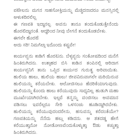
ಪಟೇಲನು ಮಗನ ಸಾಹಸೋಕ್ತಿಯನ್ನು ಮೆಚ್ಚಿದನಾದರೂ ಮನಸ್ಸಿನಲ್ಲಿ
ಅಳುಕದಿರಲಿಲ್ಲ.
ಈ ಗಣಪತಿ ಇದ್ದಾನಲ್ಲ. ಅವನು ತಾನೂ ತಂದುಕೊಡುತ್ತೇನೆಂದು
ಹೊರಟಿದ್ದಾನಂತೆ. ಆದ್ದರಿಂದ ನೀವು ಬೇಗನೆ ತಂದುಕೊಡಬೇಕು.
ಈಗಲೇ ಹೊರಟೆ
ಅದು ಸರಿ! ನಿಮಗೆಲ್ಲಾ ಇದೊಂದು ಕಷ್ಟವೇ!
ಕಾರ್ಯಪ್ಪನು ಕಾಡಿಗೆ ಹೊರಟನು. ಬೆಳ್ಯಪ್ಪನು ಸಂತೋಷದಿಂದ ಮನೆಗೆ
ಹಿಂತಿರುಗಿದನು. ಉತ್ಸಾಹದ ಬಿಸಿ ಕಾಡಿನ ತಂಪಿನಲ್ಲಿ ಆರಿದಾಗ
ಕಾರ್ಯಪ್ಪನಿಗೆ ತಾನು ಒಪ್ಪಿದ ಕಾರ್ಯದ ಗುರುತ್ವ ಅರಿವಾಯಿತು.
ಹುಲಿಯ ಹಾಲು, ಹುಲಿಯ ಹಾಲು! ಜೀವವಿರುವಾಗಲೇ ಮರಿಯಿರುವ
ಹುಲಿಯನ್ನು ಕರೆಯಬೇಕು. ಆಲೋಚಿಸಲೂ ಹೆದರಿಕೆಯಾಗುವುದು.
ಹುಲಿಯನ್ನು ಕೊಂದು ಹಾಲು ಕರೆಯುವುದು ಸಾಧ್ಯವಿಲ್ಲ. ಹುಡುಗಿ ಮಹಾ
ಮೂರ್ಖೆಯಾಗಿರಬೇಕು. ಇಲ್ಲವೆ ತನ್ನನ್ನು ವಂಚಿಸಲು ಅವಮಾನ
ಪಡಿಸಲು ಇವರೆಲ್ಲರೂ ಸೇರಿ ಒಳಸಂಚು ಹೂಡಿದ್ದಾಗಿರಬೇಕು.
ಹುಲಿಯನ್ನು ಕರೆಯುವುದಂದರೇನು, ಹಸುವನ್ನು ಕರೆದಂತೆಯೇ?
ಗಣಪತಿಯನ್ನು ನೆನೆದು ಹಲ್ಲು ಕಡಿದನು. ಆ ಶತದಡ್ಡ ಹೇಗೆ
ಕರೆಯುತ್ತಾನೋ ನೋಡೋಣವೆಂದುಕೊಳ್ಳುತ್ತಾ ಔಡು ಕಚ್ಚುತ್ತಾ
ಹಿಂತಿರುಗಿದನು.