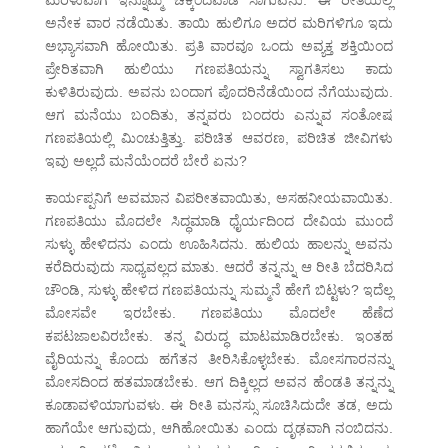
ಮರಳುವಾಗ ಇನ್ನೊಮ್ಮೆ ಚಕ್ಕಂದವಾಡಿ ಸಾಗುವನು. ಈ ರೀತಿಯಲ್ಲಿ
ಅನೇಕ ವಾರ ನಡೆಯಿತು. ತಾಯಿ ಹುಲಿಗೂ ಅದರ ಮರಿಗಳಿಗೂ ಇದು
ಅಭ್ಯಾಸವಾಗಿ ಹೋಯಿತು. ಪ್ರತಿ ವಾರವೂ ಒಂದು ಅವ್ಯಕ್ತ ಶಕ್ತಿಯಿಂದ
ಪ್ರೇರಿತವಾಗಿ ಹುಲಿಯು ಗಣಪತಿಯನ್ನು ಸ್ವಾಗತಿಸಲು ಕಾದು
ಕುಳಿತಿರುವುದು. ಅವನು ಬಂದಾಗ ಪೊದರಿನೆಡೆಯಿಂದ ನೆಗೆಯುವುದು.
ಆಗ ಮನೆಯು ಬಂದಿತು, ತನ್ನವರು ಬಂದರು ಎನ್ನುವ ಸಂತೋಷ
ಗಣಪತಿಯಲ್ಲಿ ಮಿಂಚುತ್ತಿತ್ತು. ಪರಿಚಿತ ಆವರಣ, ಪರಿಚಿತ ಜೀವಿಗಳು
ಇವು ಅಲ್ಲದೆ ಮನೆಯೆಂದರೆ ಬೇರೆ ಏನು?
ಕಾರ್ಯಪ್ಪನಿಗೆ ಅವಮಾನ ವಿಪರೀತವಾಯಿತು, ಅಸಹನೀಯವಾಯಿತು.
ಗಣಪತಿಯು ಮೊದಲೇ ಸಿದ್ಧಮಾಡಿ ಧೈರ್ಯದಿಂದ ದೇವಿಯ ಮುಂದೆ
ಸುಳ್ಳು ಹೇಳಿದನು ಎಂದು ಊಹಿಸಿದನು. ಹುಲಿಯ ಹಾಲನ್ನು ಅವನು
ಕರೆದಿರುವುದು ಸಾಧ್ಯವಲ್ಲದ ಮಾತು. ಆದರೆ ತನ್ನನ್ನು ಆ ರೀತಿ ಬೆದರಿಸಿದ
ಚೌಂಡಿ, ಸುಳ್ಳು ಹೇಳಿದ ಗಣಪತಿಯನ್ನು ಸುಮ್ಮನೆ ಹೇಗೆ ಬಿಟ್ಟಳು? ಇದೆಲ್ಲ
ಮೋಸವೇ ಇರಬೇಕು. ಗಣಪತಿಯು ಮೊದಲೇ ಹೆಣೆದ
ಕಪಟಜಾಲವಿರಬೇಕು. ತನ್ನ ವಿರುದ್ಧ ಮಾಟಮಾಡಿರಬೇಕು. ಇಂತಹ
ವೈರಿಯನ್ನು ಕೊಂದು ಹಗೆತನ ತೀರಿಸಿಕೊಳ್ಳಬೇಕು. ಮೋಸಗಾರನನ್ನು
ಮೋಸದಿಂದ ಹತಮಾಡಬೇಕು. ಆಗ ದಿಕ್ಕಿಲ್ಲದ ಅವನ ಹೆಂಡತಿ ತನ್ನನ್ನು
ಕೂಡಾವಳಿಯಾಗುವಳು. ಈ ರೀತಿ ಮನಸ್ಸು ಸೂಚಿಸಿದುದೇ ತಡ, ಅದು
ಹಾಗೆಯೇ ಆಗುವುದು, ಆಗಿಹೋಯಿತು ಎಂದು ದೃಢವಾಗಿ ನಂಬಿದನು.