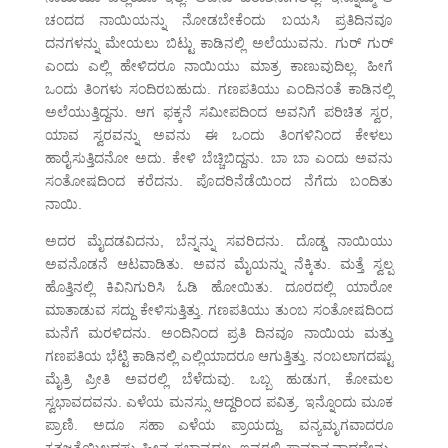
ಚಂದದ ನಾಯಿಯನ್ನು ನೋಡಬೇಕೆಂದು ಬಯಸಿ ಪ್ರತಿದಿನವೂ
ದನಗಳನ್ನು ಮೇಯಲು ಬಿಟ್ಟು ಕಾಡಿನಲ್ಲಿ ಅಲೆಯುವನು. ಗುರ್ ಗುರ್
ಎಂದು ಎಲ್ಲಿ ಹೇಳಿದರೂ ನಾಯಿಯು ಮಾತ್ರ ಕಾಣುವುದಿಲ್ಲ. ಹೀಗೆ
ಒಂದು ತಿಂಗಳು ಸಂದಿರಬಹುದು. ಗಣಪತಿಯು ಎಂದಿನಂತೆ ಕಾಡಿನಲ್ಲಿ
ಅಲೆಯುತ್ತಿದ್ದನು. ಆಗ ಫಕ್ಕನೆ ಸಮೀಪದಿಂದ ಅವನಿಗೆ ಪರಿಚಿತ ಸ್ವರ,
ಯಾವ ಸ್ವರವನ್ನು ಅವನು ಈ ಒಂದು ತಿಂಗಳಿನಿಂದ ಕೇಳಲು
ಹಾರೈಸುತ್ತಿದನೋ ಅದು. ಕೇಳಿ ಬೆಚ್ಚಿಬಿದ್ದನು. ಬಾ ಬಾ ಎಂದು ಅವನು
ಸಂತೋಷದಿಂದ ಕರೆದನು. ಪೊದರಿನೆಡೆಯಿಂದ ನೆಗೆದು ಬಂದಿತು
ನಾಯಿ.
ಅದರ ಮೈದಡವಿದನು, ಬೆನ್ನನ್ನು ಸವರಿದನು. ದೊಡ್ಡ ನಾಯಿಯು
ಅವನೊಡನೆ ಆಟವಾಡಿತು. ಅವನ ಮೈಯನ್ನು ನೆಕ್ಕಿತು. ಮತ್ತೆ ಸ್ವಲ್ಪ
ಹೊತ್ತಿನಲ್ಲಿ ಕಿವಿನಿಗುರಿಸಿ ಓಡಿ ಹೋಯಿತು. ದೂರದಲ್ಲಿ ಯಾರೋ
ಮಾತಾಡುವ ಸದ್ದು ಕೇಳಿಸುತ್ತಿತ್ತು. ಗಣಪತಿಯು ತುಂಬ ಸಂತೋಷದಿಂದ
ಮನೆಗೆ ಮರಳಿದನು. ಅಂದಿನಿಂದ ಪ್ರತಿ ದಿನವೂ ನಾಯಿಯ ಮತ್ತು
ಗಣಪತಿಯ ಭೆಟ್ಟಿ ಕಾಡಿನಲ್ಲಿ ಎಲ್ಲಿಯಾದರೂ ಆಗುತ್ತಿತ್ತು. ನಂಬಲಾಗದಷ್ಟು
ಮೈತ್ರಿ ಪ್ರೀತಿ ಅವರಲ್ಲಿ ಬೆಳೆದುವು. ಒಬ್ಬ ಹುಡುಗ, ಕೋಮಲ
ಸ್ವಭಾವದವನು. ಎಳೆಯ ಮನಸ್ಸು ಆದ್ದರಿಂದ ಪವಿತ್ರ. ಇನ್ನೊಂದು ಮೂಕ
ಪ್ರಾಣಿ. ಅದೂ ಸಹಾ ಎಳೆಯ ಪ್ರಾಯದ್ದು. ವನ್ಯಮೃಗವಾದರೂ