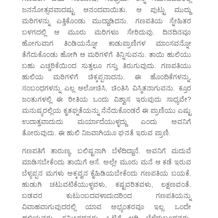
ಜನನೋತ್ಸವವಾದಷ್ಟು ಆನಂದವಾಯಿತು. ಆ ಪುಟ್ಟು ಮುದ್ದು
ಮರಿಗಳನ್ನು ಎತ್ತಿಕೊಂಡು ಮುದ್ದಾಡಿದನು. ಗಣಪತಿಯ ಸ್ನೇಹಿತರ
ಬಳಗದಲ್ಲಿ ಆ ಮೂರು ಮರಿಗಳೂ ಸೇರಿದುವು. ದಿನದಿನವೂ
ಹೋಗುವಾಗ ತಿಂಡಿಯನ್ನೋ ಕಾಡುಪ್ರಾಣಿಗಳ ಮಾಂಸವನ್ನೋ
ತೆಗೆದುಕೊಂಡು ಹೋಗಿ ಆ ಮರಿಗಳಿಗೆ ತಿನ್ನಿಸುವನು. ತಾಯಿ ಹುಲಿಯು
ಬಹು ಎಚ್ಚರಿಕೆಯಿಂದ ಸುತ್ತಲೂ ಗಸ್ತು ತಿರುಗುವುದು. ಗಣಪತಿಯು
ಹುಲಿಯ ಮರಿಗಳಿಗೆ ಚಿಕ್ಕಪ್ಪನಾದನು. ಈ ಹೊಂದಿಕೆಗಳನ್ನು,
ಸಂಬಂಧಗಳನ್ನು ಎಲ್ಲ ಆಲೋಚಿಸಿ, ಚಿಂತಿಸಿ ವಿಸ್ಮಿತನಾಗುವನು. ಕ್ರೂರ
ಜಂತುಗಳಲ್ಲಿ ಈ ರೀತಿಯ ಒಂದು ವಿಶ್ವಾಸ ಇರುವುದು ಸಾಧ್ಯವೇ?
ಮನುಷ್ಯರಲ್ಲಿಯ ಕೃತಘ್ನತೆಯನ್ನು ನೆನೆದುಕೊಂಡರೆ ಈ ಪ್ರಾಣಿಯು ಎಷ್ಟು
ಉದಾತ್ತವಾದುದು ಮರ್ಯಾದೆಯುಳ್ಳದ್ದು ಎಂದು ಅವನಿಗೆ
ತೋರುವುದು. ಈ ಹುಲಿ ನಿಜವಾಗಿಯೂ ಘನತೆ ಇರುವ ಪ್ರಾಣಿ.
ಗಣಪತಿಗೆ ತಾರುಣ್ಯ, ಬಲಿಷ್ಟನಾಗಿ ಬೆಳೆದಿದ್ದಾನೆ. ಅವನಿಗೆ ಮದುವೆ
ಮಾಡಿಸಬೇಕೆಂದು ತಾಯಿಗೆ ಆಸೆ. ಅಲ್ಲೇ ಮೂರು ಮನೆ ಆ ಕಡೆ ಇರುವ
ಬೆಳ್ಯಪ್ಪನ ಮಗಳು ಅಕ್ಕವ್ವನ ಕೈಹಿಡಿಯಬೇಕೆಂದು ಗಣಪತಿಯ ಬಯಕೆ.
ಹುಡುಗಿ ಚಟುವಟಿಕೆಯುಳ್ಳವಳು, ಕಷ್ಟವರಿತವಳು, ಲಕ್ಷಣವಂತೆ.
ಬಡವರ ಕುಟುಂಬದವಳಾದುದರಿಂದ ಗಣಪತಿಯನ್ನು
ವಿವಾಹವಾಗುವುದರಲ್ಲಿ ಯಾವ ಅಭ್ಯಂತರವೂ ಇಲ್ಲ. ಒಂದೇ