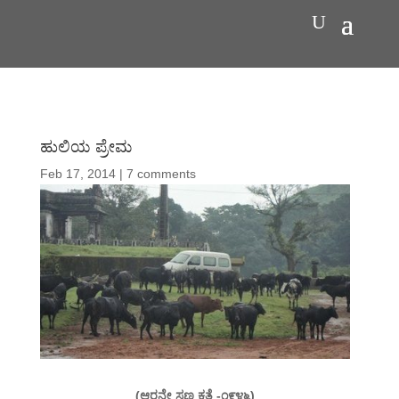
ಹುಲಿಯ ಪ್ರೇಮ
Feb 17, 2014
|
7 comments
(ಆರನೇ ಸಣ್ಣ ಕತೆ -೧೯೪೬)