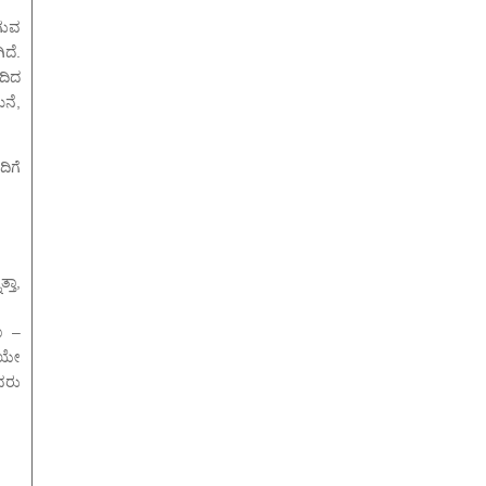
ಲಗುವ
ಿದೆ.
ದಿದ
ನೆ,
ದಿಗೆ
ತಾ,
ೂ –
ೆಯೇ
ಅವರು