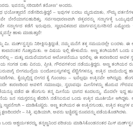
ಬಾರದು. ಇವನನ್ನು ಸರಿದಾರಿಗೆ ತರೋಣ” ಅಂದರು.
ಭಯೋತ್ಪಾದನೆ ನಡೆಸದಿರುತ್ತಿದ್ದರೆ – ಇವುಗಳ ಬದಲು ಮೃದುಮಾತು, ಸೌಮ್ಯ ವರ್ತನೆಗಳನ
ವೇ ಬೇರೆಯಾಗಬಹುದಿತ್ತು. ಸರ್ವಸಾಧಾರಣವಾಗಿ ಚಿಕ್ಕವರನ್ನು ಸನ್ಮಾರ್ಗಕ್ಕೆ ಒಯ್ಯುವುದ
 ಸನ್ಮಾರ್ಗದ ಕಡೆಗೆ ಇರುವುದು, ಸ್ವಾಭಾವಿಕವಾದ ಮಾರ್ಗವನ್ನನುಸರಿಸದೆ ಎಷ್ಟೊಂದು
ಯವನ್ನೇ ಹಾಳು ಮಾಡುತ್ತಾರೆ!
 ಮರ್ಡ್‍ಸ್ಟನ್ನರು ನಿರೀಕ್ಷಿಸುತ್ತಿದ್ದಂತೆ, ನಮ್ಮ ಮನೆಗೆ ತಕ್ಕ ಸಮಯದಲ್ಲೇ ಬಂದಳು. ಈ 
ಕಾಲಾನಂತರ ಗೊತ್ತಾಯಿತು. ಆ ವಿಷಯ ಇಲ್ಲಿ ಹೇಳುವೆನು. ಅಣ್ಣ ತಂಗಿಯರಿಗೆ ಒಂದು ವ
ಯಾಗಿರಲಿಲ್ಲ – ಮತ್ತು ಮದುವೆಯಾಗುವ ಆಲೋಚನೆಯೂ ಇರಲಿಲ್ಲ. ಈ ಕಾರಣದಿಂದ ಅವಳ ಸ್
ಂಗಿಯ ಸಂಗಡ ಬಹು ವಿನಯ, ಪ್ರೀತಿ, ಗೌರವಗಳಿಂದ ನಡೆಯುತ್ತಿದ್ದರು. ಅಣ್ಣ ತಂಗಿಯರ ರ
ಿ ಬರುವಾಗ್ಗೆ ಬೀಗಮುದ್ರೆಯ ಬಂದೋಬಸ್ತುಗಳಿದ್ದ ಪೆಟ್ಟಿಗೆಗಳನ್ನೂ, ಉಕ್ಕಿನ ಬಾಯಿಯಿದ್ದ
ರಪಣಿಗಳು, ಕೈಯ್ಯಲ್ಲಿದ್ದ ಬೀಗದ ಕೈ ಗೊಂಚಲು – ಇವೆಲ್ಲವೂ ಉಕ್ಕಿನವೇ ಆಗಿದ್ದುವು. ಹೆಂ
್ದ ಒಂದೇ ಕಾರಣದಿಂದ ಅವಳಿಗೆ ಸಮಾಜವೂ, ಸ್ವಭಾವವೂ ಮೀಸೆಗಳನ್ನು ಹೊರುವ ಗೌರವವನ
ಕೆಯನ್ನೂ ಪಡೆದ ಈ ಹೆಂಗುಸು ತನ್ನ ಮೀಸೆಯ ಭಾಗದ ಕೂದಲನ್ನು, ಮೊದಲೇ ಇದ್ದ ಹುಬ್ಬ
ೆಯ ಜನ ಸಮಸ್ತರನ್ನೂ ಹೆದರಿಸಿ ನಡೆಸಿಬರುವ ಒಂದು ಉಕ್ಕಿನ ಮೂರ್ತಿಯೇ ಆಗಿದ್ದಳು. ಅ
ಸ್ಥಾಪನೆಗಾಗಿ – ಮಾಡಿಕೊಟ್ಟರು. ಅಣ್ಣ ತಂಗಿಯರ ಈ ಉಕ್ಕಿನಗುಂಡು, ಉಕ್ಕಿನ ಕಲ್ಲುಗಳ ಮಧ
ಟ ಕ್ಷಣದಿಂದಲೇ – ಸಿಕ್ಕಿ, ಪುಡಿಯಾಗಿ, ಅವರು ಇಚ್ಛೆಪಟ್ಟ ರೂಪವನ್ನು ಪಡೆಯತೊಡಗಿದಳು.
 ಒಂದು ಆಶ್ಚರ್ಯತರದ್ದು. ತನ್ನಣ್ಣನಿಂದ ಪರಿಚಯ ಮಾಡಿಸಿಕೊಂಡನಂತರ ಮಿಸ್ ಮರ್ಡ್‍ಸ್ಟನ್