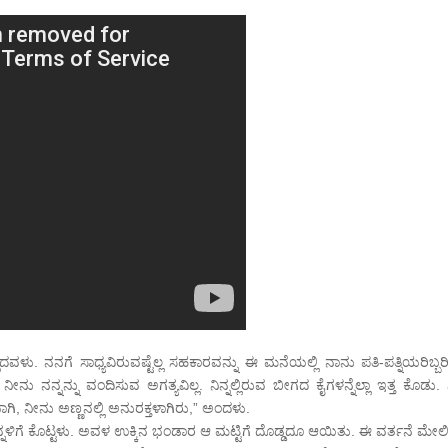
ದವಳು. ನನಗೆ ಸಾಧ್ಯವಿರುವಷ್ಟೆಲ್ಲ ಸಹಕಾರವನ್ನು ಈ ಮನೆಯಲ್ಲಿ ನಾನು ಪತಿ-ಪತ್ನಿಯರಿಬ್ಬ
ನು ನನ್ನನ್ನು ವಂದಿಸುವ ಅಗತ್ಯವಿಲ್ಲ. ನಿನ್ನಲ್ಲಿರುವ ಬೀಗದ ಕೈಗಳನ್ನೆಲ್ಲಾ ಇತ್ತ ಕೊಡು. ನ
ಿ, ನೀನು ಅಣ್ಣನಲ್ಲಿ ಅನುರಕ್ತಳಾಗಿರು,” ಅಂದಳು.
್ನಳಿಗೆ ಕೊಟ್ಟಳು. ಅವಳ ಉಕ್ಕಿನ ಭಂಡಾರ ಆ ಮಟ್ಟಿಗೆ ದೊಡ್ಡದೂ ಆಯಿತು. ಈ ವರ್ತನೆ ಮೇಲ