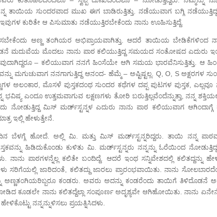
ನ್ನ ತಾಯಿಯ ಸುಂದರವಾದ ಮುಖ ಈಗ ಬಾಡಿರುತ್ತಿತ್ತು. ನಡೆಯುವಾಗ ಬಗ್ಗಿ ನಡೆಯುತ್ತಿದ್ದ
ತು ಇವುಗಳ ಕುರಿತೇ ಆ ಪಿಸುಮಾತು ನಡೆಯುತ್ತಿರಬೇಕೆಂದು ನಾನು ಊಹಿಸುತ್ತಿದ್ದೆ.
ಕಳುಹಿಸಬೇಕೆಂದು ಅಣ್ಣ ತಂಗಿಯರ ಅಭಿಪ್ರಾಯವಾಗಿತ್ತು. ಆದರೆ ತಾಯಿಯ ಬೇಡಿಕೆಗಳಿಂದ ನ
 ಎರಡನೆ ಮದುವೆಯ ಮೊದಲು ನಾನು ಪಾಠ ಕಲಿಯುತ್ತಿದ್ದ ಸಮಯದ ಸಂತೋಷದ ಎದುರು ಇ
ುವುದಾಗಿದ್ದರೂ – ಕಲಿಯುವಾಗ ನನಗೆ ಹಿಂಸೆಯೇ ಆಗಿ ಸಮಯ ಭಾರವೆನಿಸುತ್ತಿತ್ತು. ಆ ಹಿಂ
ನ್ನು ಮಗುಚುವಾಗ ನನಗಾಗುತ್ತಿದ್ದ ಆನಂದ- ಹೆಮ್ಮೆ – ಅಷ್ಟಿಷ್ಟಲ್ಲ. Q, O, S ಅಕ್ಷರಗಳ ಸ
 ಬಣ್ಣಗಳ ಅಲಂಕಾರ, ಮೊಸಳೆ ಪುಸ್ತಕದಂಥ ಸುಂದರ ಕಥೆಗಳ ದಪ್ಪ ಪುಟಗಳ ಪುಸ್ತಕ, ಎಲ್ಲವೂ ನ
ವಿಷ್ಯ ಎಂದೂ ಉತ್ತಮವಾಗುವ ಲಕ್ಷಣಗಳು ತೋರಿ ಬರುತ್ತಿಲ್ಲವೆಂದೆನ್ನುತ್ತಾ, ನನ್ನ ಶಕ್ತಿಯಲ
ೋಡುತ್ತಿದ್ದ ಮಿಸ್ ಮರ್ಡ್‍ಸ್ಟನ್ನಳ ಎದುರು ನಾನು ಪಾಠ ಕಲಿಯುವಾಗ ಆಗಿಂದಾಗ್ಗೆ ತಪ
ತ್ರ ಇಲ್ಲಿ ಹೇಳುತ್ತೇನೆ.
 ಬೆಳಗ್ಗೆ ಹೋದೆ. ಅಲ್ಲಿ ಮಿ. ಮತ್ತು ಮಿಸ್ ಮರ್ಡ್‌ಸ್ಟನ್ನರಿದ್ದರು. ತಾಯಿ ನನ್ನ ಪಾಠವ
ಸ್ತಕವನ್ನು ಹಿಡಿದುಕೊಂಡು ಕುಳಿತು ಮಿ. ಮರ್ಡ್‍ಸ್ಟನ್ನರು ನನ್ನನ್ನು ಓರೆಯಿಂದ ನೋಡುತ್ತಿದ್
ಳು. ನಾನು ಪಾಠಗಳನ್ನೆಲ್ಲ ಕಲಿತೇ ಬಂದಿದ್ದೆ. ಆದರೆ ಇಂಥ ಸನ್ನಿವೇಶದಲ್ಲಿ ಕಲಿತದ್ದನ್ನು ಹ
ಗಳು ಸರಿಗೆಯಲ್ಲಿ ಜಾರಿದಂತೆ, ಕಲಿತದ್ದು ಜಾರಲು ಪ್ರಾರಂಭವಾಯಿತು. ನಾನು ಸೋಲಬಾರದೆ
್ನು ಅಣ್ಣತಂಗಿಯರಿಬ್ಬರೂ ಕಂಡರು. ಅವರು ಅದನ್ನು ಕಂಡರೆಂದು ತಾಯಿಗೆ ತಿಳಿದೊಡನೆ 
ಿದ ಕೂಡಲೇ ನಾನು ಕಲಿತದ್ದೆಲ್ಲಾ ಸಂಪೂರ್ಣ ಅದೃಶ್ಯವೇ ಆಗಿಹೋಯಿತು. ನಾನು ಏನ
ೇಳಿಕೊಟ್ಟು ನನ್ನನ್ನುಳಿಸಲು ಪ್ರಯತ್ನಿಸಿದಳು.