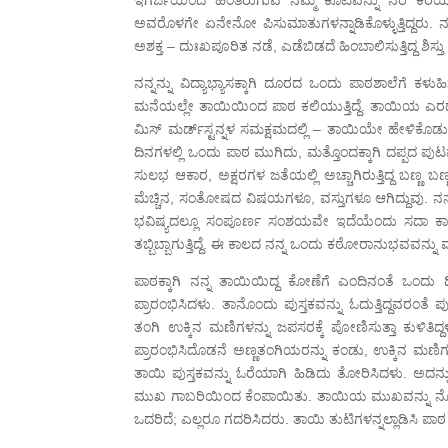
ಅವರೊಳಗೇ ಏನೇನೋ ಪಿಸುಮಾತುಗಳನ್ನಾಡಿಕೊಳ್ಳುತ್ತಿದ್ದರು. ನ
ಅಶಕ್ತ – ದುಃಖಪೂರಿತ ನಡೆ, ಎಡೆಬಿಡದೆ ಹಿಂಬಾಲಿಸುತ್ತಿದ್ದ ಶಿಸ್
ನನ್ನನ್ನು ವಿದ್ಯಾಭ್ಯಾಸಕ್ಕಾಗಿ ದೂರದ ಒಂದು ಪಾಠಶಾಲೆಗೆ 
ಮನೆಯಲ್ಲೇ ತಾಯಿಯಿಂದ ಪಾಠ ಕಲಿಯುತ್ತಿದ್ದೆ. ತಾಯಿಯ
ಮಿಸ್ ಮರ್ಡ್‍ಸ್ಟನ್ನಳ ಸಮಕ್ಷಮದಲ್ಲಿ – ತಾಯಿಯೇ ಹೇಳಿಕೊಡ
ದಿನಗಳಲ್ಲಿ ಒಂದು ಪಾಠ ಮುಗಿದು, ಮತ್ತೊಂದಕ್ಕಾಗಿ ದಪ್ಪದ ಪುಟವ
ಸುಲಭ ಆಕಾರ, ಅಕ್ಷರಗಳ ಜತೆಯಲ್ಲಿ ಅಚ್ಚಾಗಿರುತ್ತಿದ್ದ ಬಣ್ಣ
ಮೆಚ್ಚಿನ, ಸಂತೋಷದ ವಿಷಯಗಳೂ, ವಸ್ತುಗಳೂ ಆಗಿದ್ದುವು. ನನ್ನ ಭ
ಭವಿಷ್ಯದಲ್ಲೂ ಸಂಪೂರ್ಣ ಸಂಶಯವೇ ಇದೆಯೆಂದು ಸದಾ ಕಾದು ನ
ತಬ್ಬಿಬ್ಬಾಗುತ್ತಿದ್ದೆ. ಈ ಕಾಲದ ನನ್ನ ಒಂದು ಕಠೋರಾನುಭವವನ್ನು ಮಾ
ಪಾಠಕ್ಕಾಗಿ ನನ್ನ ತಾಯಿಯಿದ್ದ ಕೋಣೆಗೆ ಎಂದಿನಂತೆ ಒಂದು ದಿನ
ಪ್ರಾರಂಭಿಸಿದಳು. ತಾನೊಂದು ಪುಸ್ತಕವನ್ನು ಓದುತ್ತಿದ್ದವರಂತೆ ಪು
ತಂಗಿ ಉಕ್ಕಿನ ಮಣಿಗಳನ್ನು ಜಪಸರಕ್ಕೆ ಪೋಣಿಸುತ್ತಾ ಕುಳಿತಿದ್ದ
ಪ್ರಾರಂಭಿಸಿದೊಡನೆ ಅಣ್ಣತಂಗಿಯರನ್ನು ಕಂಡು, ಉಕ್ಕಿನ ಮಣಿ
ತಾಯಿ ಪುಸ್ತಕವನ್ನು ಓರೆಯಾಗಿ ಹಿಡಿದು ತೋರಿಸಿದಳು. ಅದನ
ಮುಖ ಗಾಬರಿಯಿಂದ ಕೆಂಪಾಯಿತು. ತಾಯಿಯ ಮುಖವನ್ನು ನೋಡ
ಒದರಿದೆ; ಎಲ್ಲರೂ ಗದರಿಸಿದರು. ತಾಯಿ ತುಟಿಗಳನ್ನಲ್ಲಾಡಿಸಿ ಪಾಠ ಹ