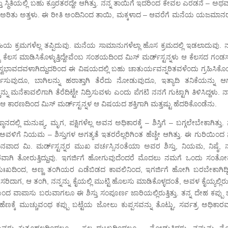
ು ಸ್ಥಿತಿಯಲ್ಲಿ ಬಹು ಕ್ರೂರತರದ್ದೇ ಆಗಿತ್ತು. ನನ್ನ ತಾಯಿಗೆ ಇದರಿಂದ ಕೇವಲ ಎರಡನೆ – ಅಥ
ಿ ಅರಿತು ಅತ್ತಳು. ಈ ರೀತಿ ಅಂದಿನಿಂದ ತಾಯಿ, ಮಕ್ಕಳಾದ – ಆವರೆಗೆ ಮನೆಯ ಯಜಮಾನ
ಹಿಯ ಕ್ರಮಗಳೆಲ್ಲ ತಪ್ಪಿದುವು. ಮನೆಯ ಸಾಮಾನುಗಳೆಲ್ಲಾ ಹೊಸ ಕ್ರಮದಲ್ಲಿ ಇಡಲಾದುವು. ನ
ಕೆಲಸ ಮಾಡಿಸಿಕೊಳ್ಳುತ್ತಿದ್ದೇವೆಂಬ ಸಂಶಯದಿಂದ ಮಿಸ್ ಮರ್ಡ್‍ಸ್ಟನ್ನಳು ಆ ಕೆಲಸದ ಗಂಡಸ
ಂಡು ಸ್ವಭಾವದವಳಾಗಿದ್ದುದರಿಂದ ಈ ವಿಷಯದಲ್ಲಿ ಬಹು ಚಾತುರ್ಯವನ್ನರಿತವಳೆಂದು ಗ್ರಹಿಸಿಕ
ಿಸುವುದೂ, ಬಾಗಿಲನ್ನು ಹಠಾತ್ತಾಗಿ ತೆರೆದು ನೋಡುವುದೂ, ಇತ್ಯಾದಿ ತನಿಕೆಯನ್ನು ಆ
ಣನ್ನು ಮನೆಕಾವಲಿಗಾಗಿ ತೆರೆದಿಟ್ಟೇ ನಿದ್ರಿಸುವಳು ಎಂದು ಪೆಗಟಿ ನನಗೆ ಗುಟ್ಟಾಗಿ ತಿಳಿಸಿದ್ದಳು. 
ು, ಆ ಕಾರಣದಿಂದ ಮಿಸ್ ಮರ್ಡ್‍ಸ್ಟನ್ನಳ ಆ ವಿಷಯದ ಶಕ್ತಿಗಾಗಿ ಮತ್ತಷ್ಟು ಹೆದರಿಕೊಂಡೆನು.
ದಲ್ಲಿ ಮನುಷ್ಯ, ಮೃಗ, ಪಕ್ಷಿಗಳೆಲ್ಲ ಅವನ ಅಧಿಕಾರಕ್ಕೆ – ಶಿಸ್ತಿಗೆ – ಬಗ್ಗಲೇಬೇಕಾಗಿತ್ತು. 
ೆ ನಿಯಮ – ಶಿಸ್ತುಗಳ ಅಗತ್ಯತೆ ಇತರರೆಲ್ಲರಿಗಿಂತ ಹೆಚ್ಚೇ ಆಗಿತ್ತು. ಈ ಗುರಿಯಿಂದ ನ
ಾನವಾದ ಮಿ. ಮರ್ಡ್‍ಸ್ಟನ್ನರ ಮುಖ ವರ್ಚಸ್ಸಿನಂತೆಯಾ ಅವರ ಶಿಸ್ತು, ನಿಯಮ, ನಿಷ್ಠೆ, ನ
ಕರವಾಗಿ ತೋರುತ್ತಿದ್ದುವು. ಇಗರ್ಜಿಗೆ ಹೋಗುವುದೆಂದರೆ ಮೊದಲು ನಮಗೆ ಒಂದು ಸಂತ
ುಃಖದಿಂದ, ಅಣ್ಣ ತಂಗಿಯರ ಎಡೆಬಿಡದ ಕಾವಲಿನಿಂದ, ಇಗರ್ಜಿಗೆ ಹೋಗಿ ಬರಬೇಕಾಗಿದ್ದಿ
ರಿದಾಗ, ಆ ತಂಗಿ, ನನ್ನನ್ನು ಕೈಯಲ್ಲಿ ಮುಟ್ಟಿ ಹೊಲಸು ಮಾಡಿಕೊಳ್ಳದಂತೆ, ಅವಳ ಕೈಯ್ಯಲ್ಲಿರುತ್ತ
ಂದ ವಾಪಾಸು ಬರುವಾಗಲೂ ಈ ಶಿಸ್ತು ಸಂಪೂರ್ಣ ಜಾರಿಯಲ್ಲಿರುತ್ತಿತ್ತು. ತನ್ನ ದೇಹ ಕಪ್ಪು 
ಣಕ್ಕೆ ಮುಚ್ಚುವಂಥ ಕಪ್ಪು ಬಟ್ಟೆಯ ಜೋಲು ಕುಪ್ಪಸವನ್ನು ತೊಟ್ಟು, ಸರ್ವತ್ರ ಅಧಿಕಾರವನ
ಯವರು ಕುತೂಹಲದಿಂದಲೂ – ಸ್ವಲ್ಪ ದುಃಖದಿಂದಲೂ – ನೋಡುತ್ತಿದ್ದರು. ನಮ್ಮನ್ನು ನ