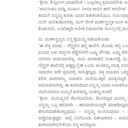
“ಕ್ಲೇರಾ, ಶಿಸ್ತುಭಂಗ ಮಾಡಬೇಡ – ಎಲ್ಲದಕ್ಕೂ ಕ್ರಮವಿರಬೇಕು ಅಂ
“ಅವನಂತೂ ಮಡ್ಡಿ, ಮೂರ್ಖ. ನೀನೂ ಅವನ ಹಾಗೆ ಆಗಬೇಡ” ಅಂದ
ತಾಯಿಗೆ ನನ್ನನ್ನು ಕುರಿತು ಯಾವ ಹಿತಚಿಂತನೆಯೂ, ಸಂಬಂಧವೂ
ನನಗೆ ಮರೆತುಹೋಗಿತ್ತು. ಮಿಸ್ ಜೇನ್ ಮರ್ಡ್‍ಸ್ಟನ್ನಳ ಲಂಗ ತ
ಕೊಡುವರು, ಎಂಬಿತ್ಯಾದಿ ಅನೇಕ ವಿಷಯಗಳು ಮನಸ್ಸಿನಲ್ಲಿ 
ಮಿ. ಮರ್ಡ್‍ಸ್ಟನ್ನರು ನನ್ನ ಕೈಯನ್ನು ಹಿಡಿದುಕೊಂಡು
“ಈ ಲೆಕ್ಕ ಮಾಡು – ಗ್ಲೌಸ್ಟರಿನ ಡಬ್ಬಿ ಹಾಲಿಗೆ, ಜೋಡು ಡಬ್ಬಿ
ಐನೂರ ಏಳು ಡಬ್ಬಿಗಳ ಪೆಟ್ಟಿಗೆಗಳಿಗೆ ಎಷ್ಟು ಪೌಂಡು, ಎಷ್ಟು ಶಿಲಿ
ನನಗದು ಅರ್ಥವಾಗಲಿಲ್ಲ. ನಾನು ಮಾತಾಡದೆ ನಿಂತುಬಿಟ್ಟೆ. ಮಿ. ಮ
ಗ್ಲೌಸ್ಟರ್ ಹಾಲಿನಲ್ಲಿ ಅದ್ದಿದ್ದ ಬ್ರೆಡ್ ಒಂದು ತುಂಡನ್ನು ಮಾತ್ರ 
ಸಾಧಾರಣ ಇದೇ ಕ್ರಮದಲ್ಲಿ ಸಾಗುತ್ತಿದ್ದುವು. ಚಿಕ್ಕ ಬಾಲಕರು
ಕಲಿತ ಪಾಠಗಳನ್ನು ಬಾಲಕರು ಮರೆಯುತ್ತಾರೆ ಮಾತ್ರವಲ್
ಅಭಿಮತವಾಗಿತ್ತು. ಈ ಕಾರಣದಿಂದ ನನ್ನನ್ನು ಯಾವ ಬಾಲಕರೊಂದ
ನಾನೇನಾದರೂ ಸುಮ್ಮಗೆ ಕುಳಿತದ್ದು, ನಿಂತದ್ದು ಕಂಡರೆ
“ಕ್ಲೇರಾ, ಮನುಷ್ಯನಿಗೆ ಕೆಲಸವಿರಬೇಕು; ಕೆಲಸವಿಲ್ಲದ ಮನಸ್ಸು 
ನನ್ನನ್ನು ಒಬ್ಬ ಹಟವಾದಿ – ಹಟಮಾರಿಯನ್ನಾಗಿ ಮಾಡದಿದ್ದು
ಹಗುರಮಾಡಿಕೊಳ್ಳುವುದೂ – ನನ್ನನ್ನು ಹಿಂಸಿಸುವುದೂ – ಮ
ಅಟ್ಟಿಬಿಡುತ್ತಿದ್ದರು. ಅಲ್ಲಿ ನನಗೊಂದು ವಿಶೇಷತರದ – ಅ
ಕಾರಣವಾಗಿರಬೇಕೆಂದು ನನ್ನ ಅಭಿಪ್ರಾಯ.