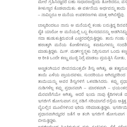
ಮೇಲೆ ಗ್ರಹಿಸಿದ್ದಾದರೆ ಬಹು ಸಾಧಾರಣದ್ದೆಂದು ತೋರಿದರೂ, ವಸ್ತ
ಕೀಳುಸ್ಥಾನ ಕೊಡಲಾಯಿತು. ಈ ವರ್ತನೆಯ ಅರ್ಥವನ್ನು ತಾಯ
– ನಾವಿಬ್ಬರೂ ಆ ಮನೆಯ ಉಪಕರಣಗಳು ಮಾತ್ರ ಆಗಿಬಿಟ್ಟೆವು.
ಬಾಲ್ಯದಿಂದಲೂ ನಾನು ಆ ಮನೆಯಲ್ಲಿ ಕಂಡು ಬರುತ್ತಿದ್ದ ದಿನವ
ಪೈಕಿ ಯಾರೋ ಆ ಮನೆಯಲ್ಲಿ ಒಬ್ಬ ಕೆಲಸದವನನ್ನು ಅಡಗಿಸಿಟ್ಟು 
ಸದಾ ಹುಡುಕುತ್ತಿರುವಂತೆ ಎಚ್ಚರದಲ್ಲಿರುತ್ತಿದ್ದಳು. ತಾನು ಗ
ಹಠಾತ್ತಾಗಿ ಮನೆಯ ಕೋಣೆಗಳನ್ನೂ, ಕಪಾಟುಗಳನ್ನು ಸಂದರ್ಶ
ಮಾಡುತ್ತಿದ್ದಳು. ಮಿಸ್. ಮರ್ಡ್‍ಸ್ಟನ್ನಳು ನಿದ್ರಿಸುವಾಗ ಒಂದು ಕಣ್
ಆ ರೀತಿ ಒಂದೇ ಕಣ್ಣು ಮುಚ್ಚಿ ನಿದ್ರೆ ಮಾಡಲು ಪ್ರಯತ್ನಿಸಿ ಸೋತ
ಅಣ್ಣತಂಗಿಯರ ಜೀವನಮಂತ್ರವೇ ಶಿಸ್ತು ಆಗಿತ್ತು. ಈ ತತ್ವಾನುಷ್ಠಾನ
ತಾಯಿ ಎಳೆಯ ಪ್ರಾಯದವಳೂ, ಸುಂದರಿಯೂ ಆಗಿದ್ದುದರಿಂದ ಅವಳಿಗ
ತಾಯಿಯನ್ನು ಅವರ ಶಿಸ್ತುಗಳಿಗೆ ಒಳಪಡಿಸಿದರು. ಕಪ್ಪು ಪ್ರಧ
ನುಡಿಗಳೆಲ್ಲ ಕಪ್ಪು ಪ್ರಧಾನವಾಗಿ – ಮಾರಕವಾಗಿ – ಭಯಂ
ಮೆರವಣಿಗೆಯೇ ಆಗಿತ್ತು. ಆದರೆ ಇಂದು ನಾವು ಕೈದಿಗಳಂತೆ ದ
ಇಗರ್ಜಿಗೆ ಹೋಗುವಾಗ ನನ್ನ ನಡಿಗೆ ಸರಿಯಾಗದೆ ರಸ್ತೆಯ ಅತ್ತಿತ್ತ ಸ
ಬೈಬಲ್ಲಿನ ಮೂಲೆಗಳಿಂದ ಇರಿದು ಸರಿಮಾಡುತ್ತಿದ್ದಳು. ಇಗರ್ಜಿಯಿ
ಪ್ರಧಾನವಾಗಿದ್ದುದರ ಜತೆಗೆ ಆ ತಂಗಿ ಇಗರ್ಜಿಗೆ ಹೋಗುವಾಗ ಹೆ
ಬೀರುತ್ತಿದ್ದಳು.
ಇಗರ್ಜಿಯಿಂದ ಹಿಂತಿರುಗುವ ನಮ್ಮ ಕೂಟವನ್ನು ನೆರೆ ಕರೆ