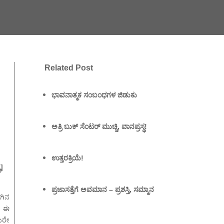
Related Post
ಭಾವನಾತ್ಮಕ ಸಂಬಂಧಗಳ ಜಿಡುಕು
ಅತ್ರಿ ಬುಕ್ ಸೆಂಟರ್ ಮುಚ್ಚಿ, ವಾನಪ್ರಸ್ಥ!
ಉತ್ತರಕ್ರಿಯೆ!
ಯ]
ಪ್ರಜಾಸತ್ತೆಗೆ ಅವಮಾನ – ಪ್ರಶಸ್ತಿ, ಸಮ್ಮಾನ
ಗಿನ
. ಈ
ುರೇ