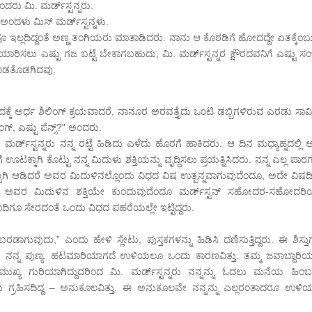
ದರು ಮಿ. ಮರ್ಡ್‍ಸ್ಟನ್ನರು.
ಳು ಮಿಸ್ ಮರ್ಡ್‍ಸ್ಟನ್ನಳು.
 ಇಲ್ಲದಿದ್ದಂತೆ ಅಣ್ಣ ತಂಗಿಯರು ಮಾತಾಡಿದರು. ನಾನು ಆ ಕೊಠಡಿಗೆ ಹೋದದ್ದೇ ಏತಕ್ಕೆಂಬ
ಯಾರಿಸಲು ಎಷ್ಟು ಗಜ ಬಟ್ಟೆ ಬೇಕಾಗಬಹುದು, ಮಿ. ಮರ್ಡ್‍ಸ್ಟನ್ನರ ಕ್ಷೌರದವನಿಗೆ ಎಷ್ಟು 
ಮೂಡತೊಡಗಿದವು.
 ಒಂದಕ್ಕೆ ಅರ್ಧ ಶಿಲಿಂಗ್ ಕ್ರಯವಾದರೆ, ನಾನೂರ ಅರವತ್ತೈದು ಒಂಟಿ ಡಬ್ಬಿಗಳಿರುವ ಎರಡು ಸಾ
ಂಗ್, ಎಷ್ಟು ಪೆನ್ಸ್?” ಅಂದರು.
ರ್ಡ್‍ಸ್ಟನ್ನರು ನನ್ನ ರಟ್ಟೆ ಹಿಡಿದು ಎಳೆದು ಹೊರಗೆ ಹಾಕಿದರು. ಆ ದಿನ ಮಧ್ಯಾಹ್ನದಲ್ಲಿ
ನನಗೆ ಊಟಕ್ಕಾಗಿ ಕೊಟ್ಟು ನನ್ನ ಮಿದುಳು ಶಕ್ತಿಯನ್ನು ವೃದ್ಧಿಸಲು ಪ್ರಯತ್ನಿಸಿದರು. ನನ್ನ ಎಲ್ಲ ಪಾ
 ಒಟ್ಟಾಗಿ ಆಡಿದರೆ ಅವರ ಮಿದುಳಿನಲ್ಲೊಂದು ವಿಧದ ವಿಷ ಉತ್ಪನ್ನವಾಗುವುದೆಂದೂ, ಅದೇ ವಿಷ
ಲದೆ, ಅವರ ಮಿದುಳಿನ ಶಕ್ತಿಯೇ ಕುಂದುವುದೆಂದೂ ಮರ್ಡ್‍ಸ್ಟನ್ ಸಹೋದರ-ಸಹೋದರ
ಿಗೂ ಸೇರದಂತೆ ಒಂದು ವಿಧದ ಪಹರೆಯಲ್ಲೇ ಇಟ್ಟಿದ್ದರು.
ಬರಡಾಗುವುದು,” ಎಂದು ಹೇಳಿ ಸ್ಲೇಟು, ಪುಸ್ತಕಗಳನ್ನು ಹಿಡಿಸಿ ದಣಿಸುತ್ತಿದ್ದರು. ಈ ಶಿಸ್ತ
ದು ನನ್ನ ಪುಣ್ಯ. ಹಟಮಾರಿಯಾಗದೆ ಉಳಿಯಲೂ ಒಂದು ಕಾರಣವಿತ್ತು. ತಮ್ಮ ಜವಾಬ್ದಾರಿಯನ
ುಖ್ಯ ಗುರಿಯಾಗಿದ್ದುದರಿಂದ ಮಿ. ಮರ್ಡ್‌ಸ್ಟನ್ನರು ನನ್ನನ್ನು ಓದಲು ಮನೆಯ ಹಿಂಬದ
ವರು ಗ್ರಹಿಸದಿದ್ದ – ಅನುಕೂಲವಿತ್ತು. ಈ ಅನುಕೂಲವೇ ನನ್ನನ್ನು ಎಲ್ಲರಂತಾದರೂ ಉಳಿ