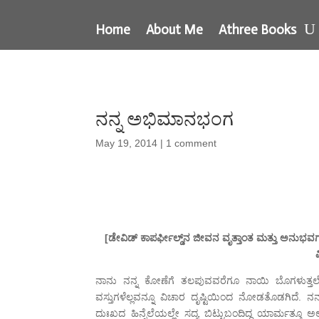
Home
About Me
Athree Books
ನನ್ನ ಅಭಿಮಾನಭಂಗ
May 19, 2014
|
1 comment
[ಡೇವಿಡ್ ಕಾಪರ್ಫೀಲ್ಡ್‌ನ ಜೀವನ ವೃತ್ತಾಂತ ಮತ್ತು ಅನುಭವಗಳು
ನಾನು ನನ್ನ ಕೋಣೆಗೆ ತಲಪುವವರೆಗೂ ನಾಯಿ ಬೊಗಳುತ್ತಲೇ
ವಸ್ತುಗಳೆಲ್ಲವನ್ನೂ ವಿಚಾರ ದೃಷ್ಟಿಯಿಂದ ನೋಡತೊಡಗಿದೆ. ನ
ದುಃಖದ ಹಿನ್ನೆಲೆಯಲ್ಲೇ ಸದ್ಯ ಬಿಟ್ಟುಬಂದಿದ್ದ ಯಾರ್ಮತ್ತೂ 