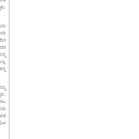
ಳು.
ಾನು
ಂದು
ದಿನ
ುಂದರ
ನ್ನ
್ಲೂ,
್ಪಿ
ನ್ನು
ದರು.
ೇಳಲು
ಂದು
ಅವಳ
ೇನೋ