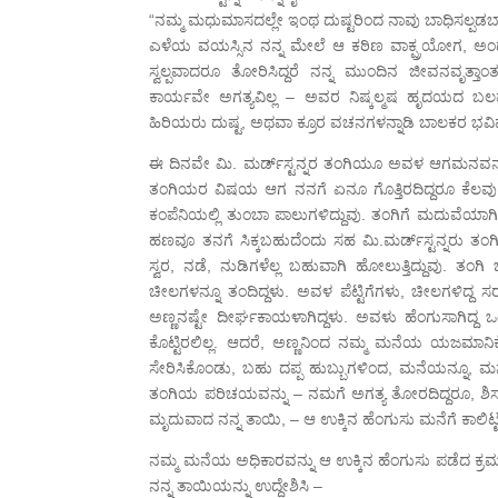
“ನಮ್ಮ ಮಧುಮಾಸದಲ್ಲೇ ಇಂಥ ದುಷ್ಟರಿಂದ ನಾವು ಬಾಧಿಸಲ್ಪಡ
ಎಳೆಯ ವಯಸ್ಸಿನ ನನ್ನ ಮೇಲೆ ಆ ಕಠಿಣ ವಾಕ್ಪ್ರಯೋಗ, ಅಂಥ 
ಸ್ವಲ್ಪವಾದರೂ ತೋರಿಸಿದ್ದರೆ ನನ್ನ ಮುಂದಿನ ಜೀವನವೃತ್ತಾಂತ
ಕಾರ್ಯವೇ ಅಗತ್ಯವಿಲ್ಲ – ಅವರ ನಿಷ್ಕಲ್ಮಷ ಹೃದಯದ ಬಲವೇ
ಹಿರಿಯರು ದುಷ್ಟ, ಅಥವಾ ಕ್ರೂರ ವಚನಗಳನ್ನಾಡಿ ಬಾಲಕರ ಭವಿಷ್
ಈ ದಿನವೇ ಮಿ. ಮರ್ಡ್‍ಸ್ಟನ್ನರ ತಂಗಿಯೂ ಅವಳ ಆಗಮನವನ್ನು ಮಿ.
ತಂಗಿಯರ ವಿಷಯ ಆಗ ನನಗೆ ಏನೂ ಗೊತ್ತಿರದಿದ್ದರೂ ಕೆಲವು 
ಕಂಪೆನಿಯಲ್ಲಿ ತುಂಬಾ ಪಾಲುಗಳಿದ್ದುವು. ತಂಗಿಗೆ ಮದುವೆ
ಹಣವೂ ತನಗೆ ಸಿಕ್ಕಬಹುದೆಂದು ಸಹ ಮಿ.ಮರ್ಡ್‍ಸ್ಟನ್ನರು ತ
ಸ್ವರ, ನಡೆ, ನುಡಿಗಳೆಲ್ಲ ಬಹುವಾಗಿ ಹೋಲುತ್ತಿದ್ದುವು. ತಂಗ
ಚೀಲಗಳನ್ನೂ ತಂದಿದ್ದಳು. ಅವಳ ಪೆಟ್ಟಿಗೆಗಳು, ಚೀಲಗಳಿದ್ದ ಸ
ಅಣ್ಣನಷ್ಟೇ ದೀರ್ಘಕಾಯಳಾಗಿದ್ದಳು. ಅವಳು ಹೆಂಗುಸಾಗಿದ
ಕೊಟ್ಟಿರಲಿಲ್ಲ. ಆದರೆ, ಅಣ್ಣನಿಂದ ನಮ್ಮ ಮನೆಯ ಯಜಮಾನಿ
ಸೇರಿಸಿಕೊಂಡು, ಬಹು ದಪ್ಪ ಹುಬ್ಬುಗಳಿಂದ, ಮನೆಯನ್ನೂ, ಮನ
ತಂಗಿಯ ಪರಿಚಯವನ್ನು – ನಮಗೆ ಅಗತ್ಯ ತೋರದಿದ್ದರೂ, ಶಿಸ್ತು 
ಮೃದುವಾದ ನನ್ನ ತಾಯಿ, – ಆ ಉಕ್ಕಿನ ಹೆಂಗುಸು ಮನೆಗೆ ಕಾಲಿಟ್
ನಮ್ಮ ಮನೆಯ ಅಧಿಕಾರವನ್ನು ಆ ಉಕ್ಕಿನ ಹೆಂಗುಸು ಪಡೆದ ಕ್ರಮ
ನನ್ನ ತಾಯಿಯನ್ನು ಉದ್ದೇಶಿಸಿ –