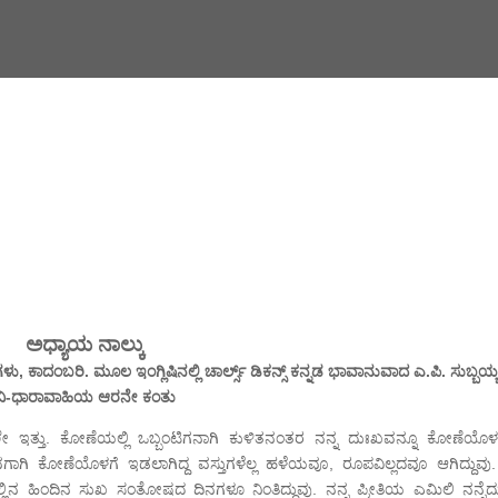
ಅಧ್ಯಾಯ ನಾಲ್ಕು
, ಕಾದಂಬರಿ. ಮೂಲ ಇಂಗ್ಲಿಷಿನಲ್ಲಿ ಚಾರ್ಲ್ಸ್ ಡಿಕನ್ಸ್ ಕನ್ನಡ ಭಾವಾನುವಾದ ಎ.ಪಿ. ಸುಬ್ಬಯ್
ವಿ-ಧಾರಾವಾಹಿಯ ಆರನೇ ಕಂತು
 ಇತ್ತು. ಕೋಣೆಯಲ್ಲಿ ಒಬ್ಬಂಟಿಗನಾಗಿ ಕುಳಿತನಂತರ ನನ್ನ ದುಃಖವನ್ನೂ ಕೋಣೆಯೊಳ
ನಗಾಗಿ ಕೋಣೆಯೊಳಗೆ ಇಡಲಾಗಿದ್ದ ವಸ್ತುಗಳೆಲ್ಲ ಹಳೆಯವೂ, ರೂಪವಿಲ್ಲದವೂ ಆಗಿದ್ದುವು
ಅಲ್ಲಿನ ಹಿಂದಿನ ಸುಖ ಸಂತೋಷದ ದಿನಗಳೂ ನಿಂತಿದ್ದುವು. ನನ್ನ ಪ್ರೀತಿಯ ಎಮಿಲಿ ನನ್ನೆದ