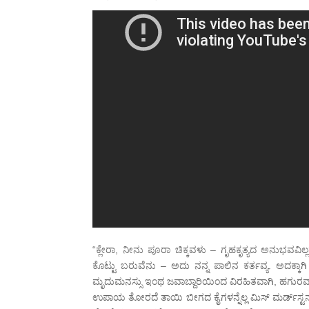
“ಕ್ಲೇರಾ, ನೀನು ಪೂರಾ ಚಿಕ್ಕವಳು – ಗೃಹಕೃತ್ಯದ ಅನುಭವವಿಲ್ಲ
ಕೊಟ್ಟು ಬರುವೆನು – ಅದು ನನ್ನ ಪಾಲಿನ ಕರ್ತವ್ಯ. ಅದಕ್ಕಾಗಿ ನೀ
ಮೃದುಮನಸ್ಸು ಇಂಥ ಜವಾಬ್ದಾರಿಯಿಂದ ವಿರಹಿತವಾಗಿ, ಹಗುರವಾಗ
ಉಪಾಯ ತೋರದೆ ತಾಯಿ ಬೀಗದ ಕೈಗಳನ್ನೆಲ್ಲ ಮಿಸ್ ಮರ್ಡ್‍ಸ್ಟನ