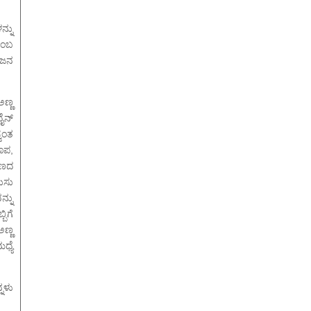
್ನು
ೆಂಬ
 ಜನ
ಅಣ್ಣ
ೈನ್
ವಂತ
ೂಪ,
 ಹಣದ
ಗುಸು
್ನು
ಿಗೆ
ಣ್ಣ
್ಯೆ
ನಳು