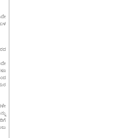
ುದೇ
ಸಂಬಳ
ವಿರದ
 ಅದೇ
ಠಗಳೂ
ದಿಂದ
ಿಯರ
ುಗಳೇ
್ನು
ಿಗೆ
ಯಲು