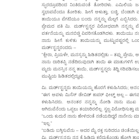
ಸ್ಫುರದ್ರೂಪದಿಂದ ನಿಂತಿರುವಂತೆ ತೋರಿದಳು. ಎಮಿಲಿಯ ಜತೆ
ಸ್ವಭಾವವೆಂದೂ ತೋರಿತು. ಹೀಗೆ ಅಳುತ್ತಾ, ಬಚ್ಚಿ, ಬೆಂಡಾಗಿ ಮಲಗಿ
ತಾಯಿಯೂ ಪೆಗಟಿಯೂ ಬಂದು ನನ್ನನ್ನು ಮೆಲ್ಲಗೆ ಎಬ್ಬಿಸಿದರು. 
ಪ್ರೇಮದ ಪತಿ ಮಿ. ಮರ್ಡ್‌ಸ್ಟನ್ನರ ವಿರೋಧವಾಗಿ ನನ್ನನ್ನು ಪ
ವರ್ತನೆಯನ್ನು ಮನಬಿಚ್ಚಿ ವಿವರಿಸತೊಡಗಿದಳು. ತಾಯಿಯು ನನ್ನನ
ನಾನು ಹೀಗೆ ಕುಳಿತು ತಾಯಿಯನ್ನು ಮುಟ್ಟುವಷ್ಟರಲ್ಲಿ ಒಂದು
ಮರ್ಡ್‍ಸ್ಟನ್ನರಂದರು –
“ಕ್ಲೇರಾ, ಪ್ರಿಯಳೇ, ಮನಸ್ಸನ್ನು ಹಿಡಿತದಲ್ಲಿಡು – ತಪ್ಪು ಪ್ರೇಮ
ನಾನು ದಾರಿತಪ್ಪಿ ನಡೆದಿರುವುದಾಗಿ ತಾಯಿ ಈ ಮಾತುಗಳಿಗೆ ಉತ್
ಮೃದು ಮನಸ್ಸಿನ ನನ್ನ ತಾಯಿ, ಮರ್ಡ್‍ಸ್ಟನ್ನರು ತಿದ್ದಿ ಸರಿಪಡಿ
ಮುಷ್ಟಿಯ ಹಿಡಿತದಲ್ಲಿದ್ದುವು.
ಮಿ. ಮರ್ಡ್‌ಸ್ಟನ್ನರು ತಾಯಿಯನ್ನು ಹೊರಗೆ ಕಳುಹಿಸಿದರು; ಅ
“ಈಗ ಅವಳು ಮಿಸೆಸ್ ಡೇವಿಡ್ ಕಾಪರ್ ಫೀಲ್ಡ್ ಅಲ್ಲ – ಈಗವಳ
ಕಳುಹಿಸಿದರು. ಅನಂತರ ನನ್ನನ್ನು ನೋಡಿ ನಾನು ಮುಖ ತ
ಆಗಿರುವೆನೆಂದು ಒಪ್ಪಲು ತಯಾರಿರಲಿಲ್ಲ. ಸ್ವಲ್ಪ ವಿರೋಧಿಸುತ್ತ
“ಒಂದು ಕುದುರೆ ನಾನು ಹೇಳಿದಂತೆ ನಡೆಯದಿದ್ದರೆ ನಾನೇನು ಮಾ
“ಇಲ್ಲ.”
“ಬಡಿದು ಬಗ್ಗಿಸುವೆನು – ಅದರ ಮೈ ರಕ್ತ ಸುರಿದರೂ ಚಿಂತೆಯಿಲ್
ಮಿ. ಮರ್ಡ್‍ಸ್ಟನ್ನರು ನನ್ನ ಕೈ ಹಿಡಿದು ಕರೆದುಕೊಂಡು ಹೋಗಿ ತ