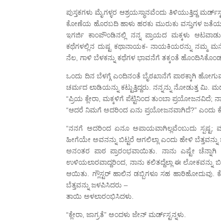
ಪುಸ್ತಕಗಳು ಮೈಗಳ್ಳರ ಆಶ್ರಯಸ್ಥಾನವೆಂದು ತಿಳಿಯುತ್ತಿದ್ದ ಮರ್ಡ್
ಕೋಣೆಯ ಹೊರಬದಿ ಹಾಳು ಹರಕು ಮುರುಕು ವಸ್ತುಗಳ ಜತೆಯಲ್ಲಿ ರಾ
ಇಗರ್ಜಿ ಕಾಂಪೌಂಡಿನಲ್ಲಿ ನನ್ನ ಪ್ರಾಯದ ಮಕ್ಕಳು ಆಟವಾಡುತ
ಕಥೆಗಳಲ್ಲಿನ ದುಷ್ಟ ಕಥಾನಾಯಕ- ನಾಯಕಿಯರನ್ನು ನಮ್ಮ ಮನೆಯ
ನೆಲ, ಗಾಳಿ ಬೆಳಕನ್ನು ಕಥೆಗಳ ಭಾವನೆಗೆ ತಕ್ಕಂತೆ ಹೊಂದಿಸಿಕೊಂಡು
ಒಂದು ದಿನ ಬೆಳಗ್ಗೆ ಎಂದಿನಂತೆ ಬೈಠಖಾನೆಗೆ ಪಾಠಕ್ಕಾಗಿ ಹೋಗುವಾಗ 
ಚರ್ಮದ ಲಾಡಿಯನ್ನು ಕಟ್ಟುತ್ತಿದ್ದರು. ನನ್ನನ್ನು ನೋಡುತ್ತ ಮಿ. ಮರ್ಡ
“ಪ್ರಿಯ ಕ್ಲೇರಾ, ಮಕ್ಕಳಿಗೆ ಪೆಟ್ಟಿನಿಂದ ತುಂಬಾ ಪ್ರಯೋಜನವಿದೆ; ನಾ
“ಆದರೆ ನಿಮಗೆ ಅದರಿಂದ ಏನು ಪ್ರಯೋಜನವಾಗಿದೆ?” ಎಂದು ಕ
“ನನಗೆ ಅದರಿಂದ ಏನೂ ಅಪಾಯವಾಗಿಲ್ಲವೆಂಬುದು ಸ್ಪಷ್ಟ; ಮತ್ತ
ಹೀಗೆಯೇ ಅವನನ್ನು ಬಿಟ್ಟರೆ ಆಗಲಿಲ್ಲಾ ಎಂದು ಹೇಳಿ ಬೆತ್ತವನ್ನು
ಅನಂತರ ಪಾಠ ಪ್ರಾರಂಭವಾಯಿತು. ನಾನು ಎಷ್ಟೇ ಚೆನ್ನಾಗಿ
ಉಳಿಯಲಾರವಾದ್ದರಿಂದ, ನಾನು ಕಲಿತದ್ದೆಲ್ಲಾ ಈ ಲೋಕವನ್ನು 
ಆಯಿತು. ಗ್ಲೌಸ್ಟರ್ ಹಾಲಿನ ಡಬ್ಬಿಗಳೂ ಸಹ ಹಾರಿಹೋದುವು. ಕೊನೆ
ಬೆತ್ತವನ್ನು ಜಳಪಿಸಿದರು –
ತಾಯಿ ಅಳಲಾರಂಭಿಸಿದಳು.
“ಕ್ಲೇರಾ, ಜಾಗ್ರತೆ” ಅಂದಳು ಜೇನ್ ಮರ್ಡ್‍ಸ್ಟನ್ನಳು.