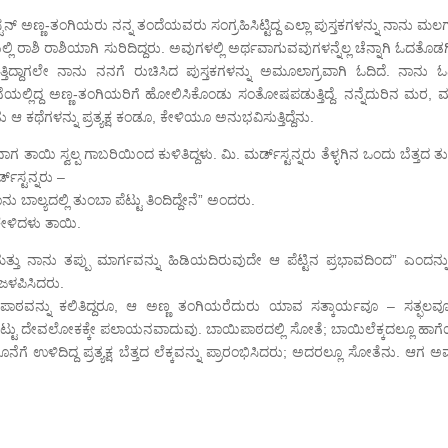
‍ಸ್ಟನ್ ಅಣ್ಣ-ತಂಗಿಯರು ನನ್ನ ತಂದೆಯವರು ಸಂಗ್ರಹಿಸಿಟ್ಟಿದ್ದ ಎಲ್ಲಾ ಪುಸ್ತಕಗಳನ್ನು ನಾನು ಮ
ಶಿ ರಾಶಿಯಾಗಿ ಸುರಿದಿದ್ದರು. ಅವುಗಳಲ್ಲಿ ಅರ್ಥವಾಗುವವುಗಳನ್ನೆಲ್ಲ ಚೆನ್ನಾಗಿ ಓದತೊಡಗ
್ತಿದ್ದಾಗಲೇ ನಾನು ನನಗೆ ರುಚಿಸಿದ ಪುಸ್ತಕಗಳನ್ನು ಅಮೂಲಾಗ್ರವಾಗಿ ಓದಿದೆ. ನಾನು ಓ
ಲ್ಲಿದ್ದ ಅಣ್ಣ-ತಂಗಿಯರಿಗೆ ಹೋಲಿಸಿಕೊಂಡು ಸಂತೋಷಪಡುತ್ತಿದ್ದೆ. ನನ್ನೆದುರಿನ ಮರ, ಮ
 ಆ ಕಥೆಗಳನ್ನು ಪ್ರತ್ಯಕ್ಷ ಕಂಡೂ, ಕೇಳಿಯೂ ಅನುಭವಿಸುತ್ತಿದ್ದೆನು.
ತಾಯಿ ಸ್ವಲ್ಪ ಗಾಬರಿಯಿಂದ ಕುಳಿತಿದ್ದಳು. ಮಿ. ಮರ್ಡ್‍ಸ್ಟನ್ನರು ತೆಳ್ಳಗಿನ ಒಂದು ಬೆತ್ತದ ತು
್‍ಸ್ಟನ್ನರು –
ನು ಬಾಲ್ಯದಲ್ಲಿ ತುಂಬಾ ಪೆಟ್ಟು ತಿಂದಿದ್ದೇನೆ” ಅಂದರು.
ೇಳಿದಳು ತಾಯಿ.
ು ನಾನು ತಪ್ಪು ಮಾರ್ಗವನ್ನು ಹಿಡಿಯದಿರುವುದೇ ಆ ಪೆಟ್ಟಿನ ಪ್ರಭಾವದಿಂದ” ಎಂದನ್ನುತ್
 ಜಳಪಿಸಿದರು.
 ಪಾಠವನ್ನು ಕಲಿತಿದ್ದರೂ, ಆ ಅಣ್ಣ ತಂಗಿಯರೆದುರು ಯಾವ ಸತ್ಕಾರ್ಯವೂ – ಸತ್ಫಲವ
ಬಿಟ್ಟು ದೇವಲೋಕಕ್ಕೇ ಪಲಾಯನವಾದುವು. ಬಾಯಿಪಾಠದಲ್ಲಿ ಸೋತೆ; ಬಾಯಿಲೆಕ್ಕದಲ್ಲೂ ಹಾಗ
ಗೆ ಉಳಿದಿದ್ದ ಪ್ರತ್ಯಕ್ಷ ಬೆತ್ತದ ಲೆಕ್ಕವನ್ನು ಪ್ರಾರಂಭಿಸಿದರು; ಅದರಲ್ಲೂ ಸೋತೆನು. ಆಗ 