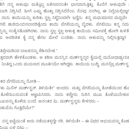
ಗೆ ನನ್ನ ಅಳುವೂ ಮತ್ತೊಬ್ಬ ಜತೆಗಾರನಂತೇ ಭಾಸವಾಗುತ್ತಿತ್ತು. ಕೊನೆಗೆ ಅಳುವುದೇ ನ
 ನಿದ್ರಿಸಿದೆ. ಹೀಗೆ ಎಷ್ಟು ಹೊತ್ತು ನಿದ್ರಿಸಿದೆನೆಂಬ ನೆನಪು ನನಗಿಲ್ಲ. ಈ ನಿದ್ರೆಯಲ್ಲಿದ್ದ
ನಾನು ತಾಯಿಯನ್ನು ಕುರಿತು ಸ್ವಲ್ಪ ಸಿಟ್ಟಿನಿಂದಲೇ ಇದ್ದೆನು. ತನ್ನ ಮಧುಮಾಸದ ಮಧ್ಯವೇ 
ೆಗಟಿ ಹುರಿದುಂಬಿಸಬಾರದಿತ್ತೆಂದು ತಾಯಿ ಪೆಗಟಿಯನ್ನು ಬೈದಳು. ಪೆಗಟಿಯು ತನ್ನ ನಿರ್ದು
್ನು ಸಂತೈಸತೊಡಗಿದಳು. ನಾನು ಸ್ವಲ್ಪ ಸ್ವಲ್ಪ ಅಳುತ್ತ ತಾಯಿಯ ಸಮೀಪಕ್ಕೆ ಹೋಗಿ ಕುಳಿತೆ
 ಅಪರಿಚಿತ ಕೈ ನನ್ನ ಹೆಗಲ ಮೇಲೆ ಬಂದಿತು. ನಾನು ಅಳುವನ್ನು ನಿಲ್ಲಿಸುತ್ತಿದ್ದಾಗ 
, ಅತಿಪ್ರೇಮದಿಂದ ಬಾಲಕನನ್ನು ಕೆಡಿಸಬೇಡ.”
ತರವಾಗಿ ಹೇಳಿಕೊಂಡಳು. ಆ ಕಠಿಣ ಮನಸ್ಸಿನ ಮರ್ಡ್‌ಸ್ಟನ್ನರ ಕೈಯಲ್ಲಿ ಮನೋಧಾರ್ಢ್ಯವಿಲ್
ಸಲು ನಿಂತಿದ್ದ ಒಂದು ಮಯಣದ ಮೂರ್ತಿಯೇ ಆಗಿದ್ದಳು. ತಾಯಿಯ ಬುದ್ಧಿ, ಮನಸ್ಸೆಲ್ಲ ಮರ್ಡ್‍ಸ್ಟ
ನಂತರ ಪೆಗಟಿಯನ್ನು ನೋಡಿ –
ು ಮಿಸೆಸ್ ಮರ್ಡ್‍ಸ್ಟನ್, ತಿಳಿಯಿತೇ” ಅಂದರು. ಮತ್ತು ಪೆಗಟಿಯನ್ನು ಕೋಣೆಯಿಂದ ಹೊ
ೊಳೆದುಬರುವಂತೆ ಆಜ್ಞಾಪಿಸಿದರು. ನಾನು ಕಣ್ಣೀರು ಸುರಿಸಿ ಮುಖ ತೊಳೆಯಬೇಕಾದ
ಾ ಮುಖವನ್ನು ತೊಳೆದು ಬಂದೆ. ಅನಂತರ ಮಿ. ಮರ್ಡ್‍ಸ್ಟನ್ನರು ಕೇಳಿದರು –
ಡುವೆನು ಗೊತ್ತಿದೆಯೇ?”
ಲ. ನನ್ನ ಇಚ್ಛೆಯಂತೆ ಅದು ನಡೆಯತಕ್ಕದ್ದೇ ಸರಿ, ತಿಳಿಯಿತೇ – ಈ ವಿಧದ ಅಭಯವನ್ನು ಕೊಡು
ಾಯಿಯ ಬಳಿ ಬಿಟ್ಟು –