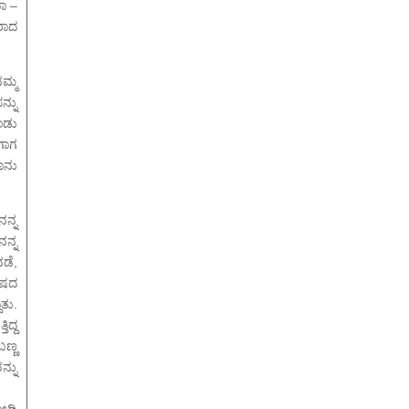
ವಾ –
ರಾದ
ಮ್ಮ
ನ್ನು
ೊಂಡು
ಗಾಗ
ನಾನು
ನನ್ನ
ನ್ನ
ಡೆ,
ೋಷದ
ತು.
ಿದ್ದ
ಬಣ್ಣ
್ನು
ೋಡಿ