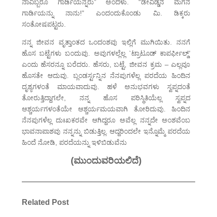
ನಾವಿಬ್ಬರೂ ಗಾರ್ಡಿಯನ್ನರು” ಅಂದಳು. “ಡೇವಿಡ್ಡನ ಮಗನ
ಗಾರ್ಡಿಯನ್ನು ನಾನು!” ಎಂದಂದುಕೊಂಡು ಮಿ. ಡಿಕ್ಕರು
ಸಂತೋಷಪಟ್ಟರು.
ನನ್ನ ಜೀವನ ವೃತ್ತಾಂತದ ಒಂದಂಶವು ಇಲ್ಲಿಗೆ ಮುಗಿಯಿತು. ನನಗೆ
ಹೊಸ ಬಟ್ಟೆಗಳು ಬಂದುವು. ಅವುಗಳಲ್ಲೆಲ್ಲ `ಟ್ರಾಟೂಡ್ ಕಾಪರ್ಫೀಲ್ಡ್’
ಎಂದು ಹೆಸರನ್ನೂ ಬರೆದರು. ಹೆಸರು, ಬಟ್ಟೆ, ಜೀವನ ಕ್ರಮ – ಎಲ್ಲವೂ
ಹೊಸತೇ ಆದುವು. ಬ್ಲಂಡರ್ಸ್ಟನ್ನಿನ ನೆನಪುಗಳೆಲ್ಲ ಪರದೆಯ ಹಿಂದಿನ
ದೃಶ್ಯಗಳಂತೆ ಮಾಯವಾದುವು. ಹಳೆ ಅನುಭವಗಳು ಸ್ವಪ್ನದಂತೆ
ತೋರುತ್ತಿದ್ದಾಗಲೇ, ನನ್ನ ಹೊಸ ಪರಿಸ್ಥಿತಿಯೆಲ್ಲ ಸ್ವಪ್ನದ
ಆಶ್ಚರ್ಯಗಳಂತೆಯೇ ಆಶ್ಚರ್ಯಮಯವಾಗಿ ತೋರಿದುವು. ಹಿಂದಿನ
ನೆನಪುಗಳೆಲ್ಲ ದುಃಖಕರವೇ ಆಗಿದ್ದರೂ ಅವೆಲ್ಲ ನನ್ನದೇ ಅಂಶವೆಂಬ
ಭಾವನಾಪಾಶವು ನನ್ನನ್ನು ಬಿಡುತ್ತಿಲ್ಲ. ಆದ್ದರಿಂದಲೇ ಇನ್ನೊಮ್ಮೆ ಪರದೆಯ
ಹಿಂದೆ ನೋಡಿ, ಪರದೆಯನ್ನು ಇಳಿಬಿಡುವೆನು
(ಮುಂದುವರಿಯಲಿದೆ)
Related Post