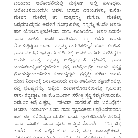
ಬಹುವಾದ ಆಲೋಚನೆಯಲ್ಲಿ ಮಗ್ನಳಾಗಿ ಅಲ್ಲಿ ಕುಳಿತಿದ್ದಳು.
ಆಲೋಚನೆಯಿಂದಲೇ ಅವಳು ಬಾಹ್ಯದ ವಿಷಯಗಳನ್ನು ಮರೆತು
ಮೇಜಿನ ಮೇಲಿದ್ದ ಚಾ ಪಾತ್ರವನ್ನು ಮಗುಚಿ, ಮೇಜೆಲ್ಲಾ
ಒದ್ದೆಯಾಗಿದ್ದುದೂ ಅವಳಿಗೆ ಗೊತ್ತಾಗಿರಲಿಲ್ಲ. ನನ್ನನ್ನು ಕುರಿತೇ ಅವಳು
ಹಾಗೆ ಯೋಚಿಸುತ್ತಿರಬೇಕೆಂದು ನಾನು ಊಹಿಸಿದೆನು. ಅವಳ ಎದುರೇ
ನಾನು ಕುಳಿತು ಊಟ ಮಾಡಿದರೂ ನನ್ನ ಕಡೆಗೇ ಅವಳು
ನೋಡುತ್ತಿದ್ದರೂ ಅವಳು ನನ್ನನ್ನು ಗುರುತಿಸಲಿಲ್ಲವೆಂಬುದು ಖಂಡಿತ.
ನಾನು ಮೇಜಿನ ಇನ್ನೊಂದು ಬದಿಯಲ್ಲಿ ಅವಳ ಎದುರೇ ಕುಳಿತಿದ್ದರೂ
ಅವಳು ಮಾತ್ರ ನನ್ನನ್ನು ಅಲ್ಲಿದ್ದವನಂತೆ ಗ್ರಹಿಸದೆ, ನಾನು
ಬ್ಲಂಡರ್ಸ್‍ಟನ್ನಿನಲ್ಲಿದ್ದಂತೆಯೂ ನನ್ನ ಚರಿತ್ರೆಯನ್ನೇ ಅವಳು ಪ್ರತ್ಯಕ್ಷ
ನೋಡುತ್ತಿರುವಂತೆಯೂ ತೋರುತ್ತಿದ್ದಳು. ನನ್ನನ್ನೇ ಕುರಿತು ಅವಳು
ಯಾವ ನಿರ್ಧಾರಕ್ಕೆ ಬರಬಹುದೆಂದು ನಾನು ಊಹಿಸಲು ಶಕ್ತನಾಗಿರಲಿಲ್ಲ.
ನನ್ನ ಭವಿಷ್ಯವನ್ನು, ಅತ್ತೆಯ ದೀರ್ಘಾಲೋಚನೆಯನ್ನೂ ಗ್ರಹಿಸುತ್ತಾ
ನಾನು ತಬ್ಬಿಬ್ಬಾಗಿ, ಚಾ ಕುಡಿಯುವಾಗ ಸೆರೆಸಿಕ್ಕಿ ಸ್ವಲ್ಪ ಕೆಮ್ಮಬೇಕಾಯಿತು.
ಇದರಿಂದ ಅತ್ತೆ ಎಚ್ಚತ್ತು – “ಡೇವಿಡ್, ನಾನವರಿಗೆ ಪತ್ರ ಬರೆದಿದ್ದೇನೆ”
ಅಂದಳು. “ಯಾರಿಗೆ?” ಎಂದು ನಾನು ಸ್ವಾಭಾವಿಕವಾಗಿ ಪ್ರಶ್ನಿಸಿದೆನಾದರೂ
ಹಾಗೆ ಪತ್ರ ಬರೆದಿದ್ದುದು ಯಾರಿಗೆ ಎಂದು ಇಂಗಿತದಿಂದಲೇ ತಿಳಿದಿದ್ದೆ.
ನಾನು `ಯಾರಿಗೆ’ ಎಂದು ಪೂರ್ತಿ ಅನ್ನುವ ಮೊದಲೇ. . .“ನಿನ್ನ ಚಿಕ್ಕ
ತಂದೆಗೆ – ಆತ ಇಲ್ಲಿಗೆ ಬಂದು ನಮ್ಮ ನಮ್ಮ ಜವಾಬ್ದಾರಿಗಳನ್ನು
ಸ್ಪಷ್ಟಗೊಳಿಸಿಕೊಳ್ಳಬೇಕೆಂದು ಅವನಿಗೆ ಪತ್ರ ಬರೆದಿರುತ್ತೇನೆ” ಎಂದು