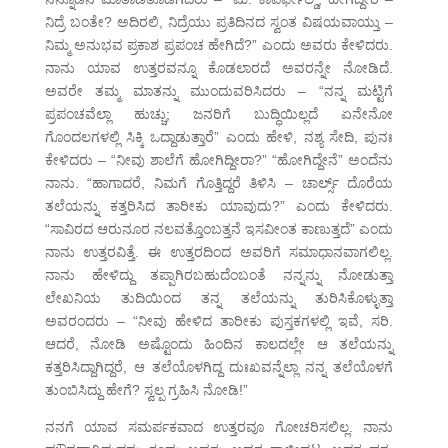
ನಿದ್ರೆ ಬಂತೇ? ಅದಿರಲಿ, ನಿದ್ರೆಯು ಪ್ರತಿದಿನದ ಸ್ವಂತ ವಿಷಯವಾಯ್ತು –
ನಿಮ್ಮ ಅನುಭವ ಪ್ರಕಾಶ ಪ್ರಪಂಚ ಹೇಗಿದೆ?” ಎಂದು ಅವರು ಕೇಳಿದರು.
ನಾನು ಯಾವ ಉತ್ತರವನ್ನೂ ಕೊಡಲಾರದೆ ಅವರನ್ನೇ ನೋಡಿದೆ.
ಅವರೇ ತಮ್ಮ ಮಾತನ್ನು ಮುಂದುವರಿಸಿದರು – “ನನ್ನ ಮಟ್ಟಿಗೆ
ಪ್ರಪಂಚವೆಲ್ಲಾ ಹುಚ್ಚು; ಜನರಿಗೆ ಬುದ್ಧಿಯಿಲ್ಲದೆ ಏನೇನೋ
ಗೊಂದಲಗಳಲ್ಲಿ ಸಿಕ್ಕಿ ಒದ್ದಾಡುತ್ತಾರೆ” ಎಂದು ಹೇಳಿ, ನಶ್ಯ ಸೇದಿ, ಪುನಃ
ಕೇಳಿದರು – “ನೀವು ಶಾಲೆಗೆ ಹೋಗಿದ್ದೀರಾ?” “ಹೋಗಿದ್ದೇನೆ” ಅಂದೆನು
ನಾನು. “ಹಾಗಾದರೆ, ನಿಮಗೆ ಗೊತ್ತಿದ್ದರೆ ತಿಳಿಸಿ – ಚಾರ್ಲ್ಸ್ ದೊರೆಯ
ತಲೆಯನ್ನು ಕತ್ತರಿಸಿದ ತಾರೀಕು ಯಾವುದು?” ಎಂದು ಕೇಳಿದರು.
“ಸಾವಿರದ ಆರುನೂರ ನಲವತ್ತೊಂಬತ್ತನೆ ಇಸವೀಂತ ಕಾಣುತ್ತದೆ” ಎಂದು
ನಾನು ಉತ್ತರವಿತ್ತೆ. ಈ ಉತ್ತರದಿಂದ ಅವರಿಗೆ ಸಮಾಧಾನವಾಗಲಿಲ್ಲ.
ನಾನು ಹೇಳಿದ್ದು ತಪ್ಪಾಗಿರಬಹುದೆಂಬಂತೆ ನನ್ನನ್ನು ನೋಡುತ್ತಾ
ಲೇಖನಿಯ ತುದಿಯಿಂದ ತನ್ನ ತಲೆಯನ್ನು ತುರಿಸಿಕೊಳ್ಳುತ್ತಾ
ಅವರಂದರು – “ನೀವು ಹೇಳಿದ ತಾರೀಕು ಪುಸ್ತಕಗಳಲ್ಲಿ ಇವೆ, ಸರಿ.
ಆದರೆ, ನೋಡಿ ಅಷ್ಟೊಂದು ಹಿಂದಿನ ಕಾಲದಲ್ಲೇ ಆ ತಲೆಯನ್ನು
ಕತ್ತರಿಸಿದ್ದಾಗಿದ್ದರೆ, ಆ ತಲೆಯೊಳಗಿದ್ದ ದುಃಖವನ್ನೆಲ್ಲಾ ನನ್ನ ತಲೆಯೊಳಗೆ
ತುಂಬಿಸಿದ್ದು ಹೇಗೆ? ಸ್ವಲ್ಪ ಗ್ರಹಿಸಿ ನೋಡಿ!”
ನನಗೆ ಯಾವ ಸಮರ್ಪಕವಾದ ಉತ್ತರವೂ ಗೋಚರಿಸಲಿಲ್ಲ. ನಾನು