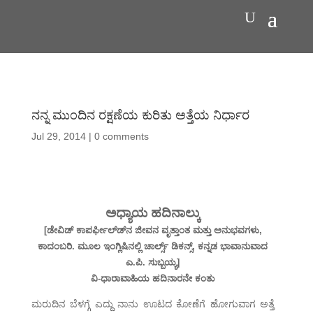
ನನ್ನ ಮುಂದಿನ ರಕ್ಷಣೆಯ ಕುರಿತು ಅತ್ತೆಯ ನಿರ್ಧಾರ
Jul 29, 2014
|
0 comments
ಅಧ್ಯಾಯ ಹದಿನಾಲ್ಕು
[ಡೇವಿಡ್ ಕಾಪರ್ಫೀಲ್ಡ್‍ನ ಜೀವನ ವೃತ್ತಾಂತ ಮತ್ತು ಅನುಭವಗಳು,
ಕಾದಂಬರಿ. ಮೂಲ ಇಂಗ್ಲಿಷಿನಲ್ಲಿ ಚಾರ್ಲ್ಸ್ ಡಿಕನ್ಸ್, ಕನ್ನಡ ಭಾವಾನುವಾದ
ಎ.ಪಿ. ಸುಬ್ಬಯ್ಯ]
ವಿ-ಧಾರಾವಾಹಿಯ ಹದಿನಾರನೇ ಕಂತು
ಮರುದಿನ ಬೆಳಗ್ಗೆ ಎದ್ದು ನಾನು ಊಟದ ಕೋಣೆಗೆ ಹೋಗುವಾಗ ಅತ್ತೆ