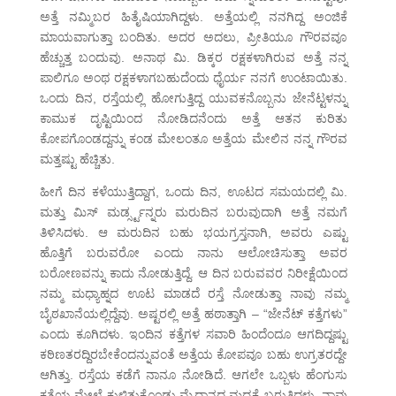
ಅತ್ತೆ ನಮ್ಮಿಬರ ಹಿತೈಷಿಯಾಗಿದ್ದಳು. ಅತ್ತೆಯಲ್ಲಿ ನನಗಿದ್ದ ಅಂಜಿಕೆ
ಮಾಯವಾಗುತ್ತಾ ಬಂದಿತು. ಅದರ ಅದಲು, ಪ್ರೀತಿಯೂ ಗೌರವವೂ
ಹೆಚ್ಚುತ್ತ ಬಂದುವು. ಅನಾಥ ಮಿ. ಡಿಕ್ಕರ ರಕ್ಷಕಳಾಗಿರುವ ಅತ್ತೆ ನನ್ನ
ಪಾಲಿಗೂ ಅಂಥ ರಕ್ಷಕಳಾಗಬಹುದೆಂದು ಧೈರ್ಯ ನನಗೆ ಉಂಟಾಯಿತು.
ಒಂದು ದಿನ, ರಸ್ತೆಯಲ್ಲಿ ಹೋಗುತ್ತಿದ್ದ ಯುವಕನೊಬ್ಬನು ಜೇನೆಟ್ಟಳನ್ನು
ಕಾಮುಕ ದೃಷ್ಟಿಯಿಂದ ನೋಡಿದನೆಂದು ಅತ್ತೆ ಆತನ ಕುರಿತು
ಕೋಪಗೊಂಡದ್ದನ್ನು ಕಂಡ ಮೇಲಂತೂ ಅತ್ತೆಯ ಮೇಲಿನ ನನ್ನ ಗೌರವ
ಮತ್ತಷ್ಟು ಹೆಚ್ಚಿತು.
ಹೀಗೆ ದಿನ ಕಳೆಯುತ್ತಿದ್ದಾಗ, ಒಂದು ದಿನ, ಊಟದ ಸಮಯದಲ್ಲಿ ಮಿ.
ಮತ್ತು ಮಿಸ್ ಮರ್ಡ್ಸ್ಟನ್ನರು ಮರುದಿನ ಬರುವುದಾಗಿ ಅತ್ತೆ ನಮಗೆ
ತಿಳಿಸಿದಳು. ಆ ಮರುದಿನ ಬಹು ಭಯಗ್ರಸ್ತನಾಗಿ, ಅವರು ಎಷ್ಟು
ಹೊತ್ತಿಗೆ ಬರುವರೋ ಎಂದು ನಾನು ಆಲೋಚಿಸುತ್ತಾ ಅವರ
ಬರೋಣವನ್ನು ಕಾದು ನೋಡುತ್ತಿದ್ದೆ. ಆ ದಿನ ಬರುವವರ ನಿರೀಕ್ಷೆಯಿಂದ
ನಮ್ಮ ಮಧ್ಯಾಹ್ನದ ಊಟ ಮಾಡದೆ ರಸ್ತೆ ನೋಡುತ್ತಾ ನಾವು ನಮ್ಮ
ಬೈಠಖಾನೆಯಲ್ಲಿದ್ದೆವು. ಅಷ್ಟರಲ್ಲಿ ಅತ್ತೆ ಹಠಾತ್ತಾಗಿ – “ಜೇನೆಟ್ ಕತ್ತೆಗಳು”
ಎಂದು ಕೂಗಿದಳು. ಇಂದಿನ ಕತ್ತೆಗಳ ಸವಾರಿ ಹಿಂದೆಂದೂ ಆಗದಿದ್ದಷ್ಟು
ಕಠಿಣತರದ್ದಿರಬೇಕೆಂದನ್ನುವಂತೆ ಅತ್ತೆಯ ಕೋಪವೂ ಬಹು ಉಗ್ರತರದ್ದೇ
ಆಗಿತ್ತು. ರಸ್ತೆಯ ಕಡೆಗೆ ನಾನೂ ನೋಡಿದೆ. ಆಗಲೇ ಒಬ್ಬಳು ಹೆಂಗುಸು
ಕತ್ತೆಯ ಮೇಲೆ ಕುಳಿತುಕೊಂಡು ಮೈದಾನದ ಮಧ್ಯಕ್ಕೆ ಬರುತ್ತಿದ್ದಳು. ನಾವು