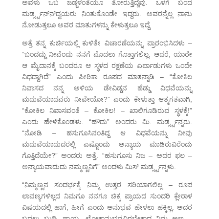
ಅವಳು ಒಬ ಜಡ್ಜಳಂತೆಯೂ ತೋರುತ್ತಿದ್ದೆವು. ಒಳಗೆ ಬಂದ
ಮರ್ಡ್ಸ್ಟನ್ನ್‍ದ್ವಯರು ನಿಂತುಕೊಂಡೇ ಇದ್ದರು. ಅವರನ್ನೆಲ್ಲ ನಾನು
ನೋಡುತ್ತಲೂ ಅವರ ಮಾತುಗಳನ್ನು ಕೇಳುತ್ತಲೂ ಇದ್ದೆ.
ಅತ್ತೆ ತನ್ನ ಕುರ್ಚಿಯಲ್ಲಿ ಕುಳಿತೇ ವಿಚಾರಣೆಯನ್ನು ಪ್ರಾರಂಭಿಸಿದಳು –
“ಬಂದದ್ದು ನೀವೆಂದು ನನಗೆ ಮೊದಲು ಗೊತ್ತಾಗಲಿಲ್ಲ. ಆದರೆ, ಯಾರೇ
ಆ ಮೈದಾನಕ್ಕೆ ಬಂದರೂ ಆ ಸ್ಥಳದ ರಕ್ಷಣೆಯ ಏರ್ಪಾಡುಗಳು ಒಂದೇ
ವಿಧದ್ದಾಗಿದೆ” ಎಂದು ಪೀಠಿಕಾ ರೂಪದ ಮಾತನ್ನಾಡಿ – “ಕೋಕಿಲ
ನಿವಾಸದ ನನ್ನ ಅಳಿಯ ಡೇವಿಡ್ಡನ ಹೆಡ್ಡು ವಿಧವೆಯನ್ನು
ಮದುವೆಯಾದವರು ನೀವೇಯೋ?” ಎಂದು ಕೇಳುತ್ತಾ ಆತ್ಮಗತವಾಗಿ,
“ಕೋಕಿಲ ನಿವಾಸವಂತೆ – ಕೋಕಿಲ! – ಖಾಲಿಗೂಡಿರುವ ಸ್ಥಳಕ್ಕೆ!”
ಎಂದು ಹೇಳಿಕೊಂಡಳು. “ಹೌದು” ಅಂದರು ಮಿ. ಮರ್ಡ್ಸ್ಟನ್ನರು.
“ನೋಡಿ – ಹಸುಗೂಸಿನಂತಿದ್ದ ಆ ವಿಧವೆಯನ್ನು ನೀವು
ಮದುವೆಯಾದುದರಲ್ಲಿ ಎಷ್ಟೊಂದು ಅನ್ಯಾಯ ಮಾಡಿರುವಿರೆಂದು
ಗೊತ್ತಿದೆಯೇ?” ಅಂದರು ಅತ್ತೆ. “ಹಸುಗೂಸು ನಿಜ – ಅದರ ಫಲ –
ಅನ್ಯಾಯವಾದುದು ನಮ್ಮಣ್ಣನಿಗೆ” ಅಂದಳು ಮಿಸ್ ಮರ್ಡ್ಸ್ಟನ್ನಳು.
“ನಿಮ್ಮಣ್ಣನ ಸಂದರ್ಭಕ್ಕೆ ನಿಮ್ಮ ಉತ್ತರ ಸರಿಯಾಗಲಿಲ್ಲ – ರೂಪ
ಲಾವಣ್ಯಗಳಿಲ್ಲದ ನಿಮಗೂ ನನಗೂ ಚಿಕ್ಕ ಪ್ರಾಯದ ಸುಂದರಿ ಕ್ಲೇರಾಳ
ವಿಷಯದಲ್ಲಿ ಹಾಗೆ, ಹೀಗೆ ಎಂದು ಅನುಭವ ಹೇಳಲು ಹಕ್ಕಿಲ್ಲ. ಅದರ
ಬದಲು ಬುದ್ಧಿ, ಪ್ರಾಯ, ಲೋಕಾನುಭವವಿರಬೇಕಾದ ನಿಮ್ಮ ಅಣ್ಣ –