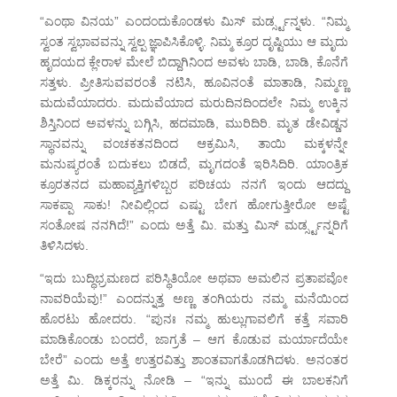
“ಎಂಥಾ ವಿನಯ” ಎಂದಂದುಕೊಂಡಳು ಮಿಸ್ ಮರ್ಡ್ಸ್ಟನ್ನಳು. “ನಿಮ್ಮ
ಸ್ವಂತ ಸ್ವಭಾವವನ್ನು ಸ್ವಲ್ಪ ಜ್ಞಾಪಿಸಿಕೊಳ್ಳಿ. ನಿಮ್ಮ ಕ್ರೂರ ದೃಷ್ಟಿಯು ಆ ಮೃದು
ಹೃದಯದ ಕ್ಲೇರಾಳ ಮೇಲೆ ಬಿದ್ದಾಗಿನಿಂದ ಅವಳು ಬಾಡಿ, ಬಾಡಿ, ಕೊನೆಗೆ
ಸತ್ತಳು. ಪ್ರೀತಿಸುವವರಂತೆ ನಟಿಸಿ, ಹೂವಿನಂತೆ ಮಾತಾಡಿ, ನಿಮ್ಮಣ್ಣ
ಮದುವೆಯಾದರು. ಮದುವೆಯಾದ ಮರುದಿನದಿಂದಲೇ ನಿಮ್ಮ ಉಕ್ಕಿನ
ಶಿಸ್ತಿನಿಂದ ಅವಳನ್ನು ಬಗ್ಗಿಸಿ, ಹದಮಾಡಿ, ಮುರಿದಿರಿ. ಮೃತ ಡೇವಿಡ್ಡನ
ಸ್ಥಾನವನ್ನು ವಂಚಕತನದಿಂದ ಆಕ್ರಮಿಸಿ, ತಾಯಿ ಮಕ್ಕಳನ್ನೇ
ಮನುಷ್ಯರಂತೆ ಬದುಕಲು ಬಿಡದೆ, ಮೃಗದಂತೆ ಇರಿಸಿದಿರಿ. ಯಾಂತ್ರಿಕ
ಕ್ರೂರತನದ ಮಹಾವ್ಯಕ್ತಿಗಳಿಬ್ಬರ ಪರಿಚಯ ನನಗೆ ಇಂದು ಆದದ್ದು
ಸಾಕಪ್ಪಾ ಸಾಕು! ನೀವಿಲ್ಲಿಂದ ಎಷ್ಟು ಬೇಗ ಹೋಗುತ್ತೀರೋ ಅಷ್ಟೆ
ಸಂತೋಷ ನನಗಿದೆ!” ಎಂದು ಅತ್ತೆ ಮಿ. ಮತ್ತು ಮಿಸ್ ಮರ್ಡ್ಸ್ಟನ್ನರಿಗೆ
ತಿಳಿಸಿದಳು.
“ಇದು ಬುದ್ಧಿಭ್ರಮಣದ ಪರಿಸ್ಥಿತಿಯೋ ಅಥವಾ ಅಮಲಿನ ಪ್ರತಾಪವೋ
ನಾವರಿಯೆವು!” ಎಂದನ್ನುತ್ತ ಅಣ್ಣ ತಂಗಿಯರು ನಮ್ಮ ಮನೆಯಿಂದ
ಹೊರಟು ಹೋದರು. “ಪುನಃ ನಮ್ಮ ಹುಲ್ಲುಗಾವಲಿಗೆ ಕತ್ತೆ ಸವಾರಿ
ಮಾಡಿಕೊಂಡು ಬಂದರೆ, ಜಾಗ್ರತೆ – ಆಗ ಕೊಡುವ ಮರ್ಯಾದೆಯೇ
ಬೇರೆ” ಎಂದು ಅತ್ತೆ ಉತ್ತರವಿತ್ತು ಶಾಂತವಾಗತೊಡಗಿದಳು. ಅನಂತರ
ಅತ್ತೆ ಮಿ. ಡಿಕ್ಕರನ್ನು ನೋಡಿ – “ಇನ್ನು ಮುಂದೆ ಈ ಬಾಲಕನಿಗೆ