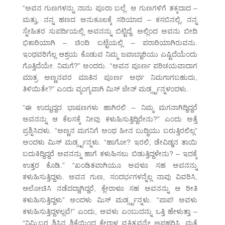
“ಅವನ ಗುಣಗಳನ್ನು ನಾನು ಪೂರಾ ಬಲ್ಲೆ. ಆ ಗುಣಗಳಿಗೆ ತಕ್ಕದಾದ –
ಮತ್ತು, ನನ್ನ ಹಣದ ಅನುಕೂಲಕ್ಕೆ ಸರಿಯಾದ – ಕಸಬಿನಲ್ಲಿ, ನನ್ನ
ಸ್ನೇಹಿತರ ಸುಪರ್ದಿಯಲ್ಲಿ ಅವನನ್ನು ಬಿಟ್ಟಿದ್ದೆ. ಅಲ್ಲಿಂದ ಅವನು ಬೀದಿ
ಭಿಕಾರಿಯಾಗಿ – ಚಿಂದಿ ಬಟ್ಟೆಯಲ್ಲಿ – ಪರಾರಿಯಾಗಿರುವನು.
ಇಂಥವರಿಗೆಲ್ಲ ಆಶ್ರಯ ಕೊಡುವ ನಿಮ್ಮ ಜವಾಬ್ದಾರಿಯು ಎಷ್ಟಿದೆಯೆಂದು
ಗೊತ್ತಿದೆಯೇ. ನಿಮಗೆ?” ಅಂದರು. “ಅವನ ಪೂರ್ಣ ಪರಿಚಯವಾದಾಗ
ಮಾತ್ರ ಅಣ್ಣನವರ ಮಾತಿನ ಪೂರ್ಣ ಅರ್ಥ ನಿಮಗಾಗಬಹುದು,
ತಿಳಿಯಿತೇ?” ಎಂದು ವ್ಯಂಗ್ಯವಾಗಿ ಮಿಸ್ ಜೇನ್ ಮರ್ಡ್ಸ್ಟನ್ನಳಂದಳು.
“ಈ ಉದ್ದುದ್ದದ ಭಾಷಣಗಳು ಹಾಗಿರಲಿ – ನಿಮ್ಮ ಮಗನಾಗಿದ್ದಿದ್ದರೆ
ಅವನನ್ನು ಆ ಕೆಲಸಕ್ಕೆ ನೀವು ಕಳುಹಿಸುತ್ತಿದ್ದಿರೇನು?” ಎಂದು ಅತ್ತೆ
ಪ್ರಶ್ನಿಸಿದಳು. “ಅಣ್ಣನ ಮಗನಿಗೆ ಅಂಥ ಹೀನ ಬುದ್ಧಿಯು ಬರುತ್ತಿರಲಿಲ್ಲ”
ಅಂದಳು ಮಿಸ್ ಮರ್ಡ್ಸ್ಟನ್ನಳು. “ಹಾಗೋ? ಇರಲಿ, ಡೇವಿಡ್ಡನ ತಾಯಿ
ಬದುಕಿದ್ದಿದ್ದರೆ ಅವನನ್ನು ಹಾಗೆ ಕಳುಹಿಸಲು ಬಿಡುತ್ತಿದ್ದಳೇನು? – ಇದಕ್ಕೆ
ಉತ್ತರ ಕೊಡಿ.” “ಖಂಡಿತವಾಗಿಯೂ ಅವಳೂ ಸಹ ಅವನನ್ನು
ಕಳುಹಿಸುತ್ತಿದ್ದಳು. ಅವನ ಗುಣ, ಸಂದರ್ಭಗಳನ್ನೆಲ್ಲ ನಾವು ವಿವರಿಸಿ,
ಆಲೋಚಿಸಿ ನಡೆದದ್ದಾಗಿದ್ದರೆ, ಕ್ಲೇರಾಳೂ ಸಹ ಅವನನ್ನು ಆ ರೀತಿ
ಕಳುಹಿಸುತ್ತಿದ್ದಳು” ಅಂದಳು ಮಿಸ್ ಮರ್ಡ್ಸ್ಟನ್ನಳು. “ಪಾಪ! ಅವಳು
ಕಳುಹಿಸುತ್ತಿದ್ದಳಲ್ಲವೆ!” ಎಂದು, ಅವಳು ಎಂಬುದನ್ನು ಒತ್ತಿ ಹೇಳುತ್ತಾ –
“ನಿಮ್ಮಿಬ್ಬರ ಶಿಸ್ತಿನ ಶಿಕ್ಷೆಯಿಂದ ಕ್ಲೇರಾಳ ವ್ಯಕ್ತಿತ್ವವನ್ನೇ ಅಪಹರಿಸಿ, ಮತ್ತೆ