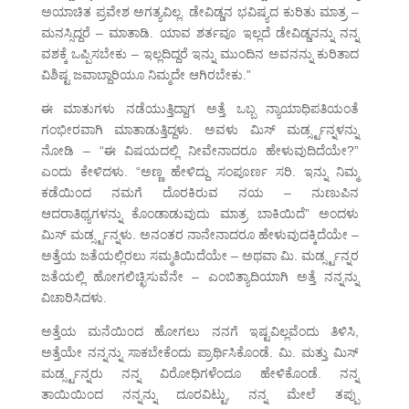
ಅಯಾಚಿತ ಪ್ರವೇಶ ಅಗತ್ಯವಿಲ್ಲ. ಡೇವಿಡ್ಡನ ಭವಿಷ್ಯದ ಕುರಿತು ಮಾತ್ರ –
ಮನಸ್ಸಿದ್ದರೆ – ಮಾತಾಡಿ. ಯಾವ ಶರ್ತವೂ ಇಲ್ಲದೆ ಡೇವಿಡ್ಡನನ್ನು ನನ್ನ
ವಶಕ್ಕೆ ಒಪ್ಪಿಸಬೇಕು – ಇಲ್ಲದಿದ್ದರೆ ಇನ್ನು ಮುಂದಿನ ಅವನನ್ನು ಕುರಿತಾದ
ವಿಶಿಷ್ಟ ಜವಾಬ್ದಾರಿಯೂ ನಿಮ್ಮದೇ ಆಗಿರಬೇಕು.”
ಈ ಮಾತುಗಳು ನಡೆಯುತ್ತಿದ್ದಾಗ ಅತ್ತೆ ಒಬ್ಬ ನ್ಯಾಯಾಧಿಪತಿಯಂತೆ
ಗಂಭೀರವಾಗಿ ಮಾತಾಡುತ್ತಿದ್ದಳು. ಅವಳು ಮಿಸ್ ಮರ್ಡ್ಸ್ಟನ್ನಳನ್ನು
ನೋಡಿ – “ಈ ವಿಷಯದಲ್ಲಿ ನೀವೇನಾದರೂ ಹೇಳುವುದಿದೆಯೇ?”
ಎಂದು ಕೇಳಿದಳು. “ಅಣ್ಣ ಹೇಳಿದ್ದು ಸಂಪೂರ್ಣ ಸರಿ. ಇನ್ನು ನಿಮ್ಮ
ಕಡೆಯಿಂದ ನಮಗೆ ದೊರಕಿರುವ ನಯ – ನುಣುಪಿನ
ಆದರಾತಿಥ್ಯಗಳನ್ನು ಕೊಂಡಾಡುವುದು ಮಾತ್ರ ಬಾಕಿಯಿದೆ” ಅಂದಳು
ಮಿಸ್ ಮರ್ಡ್ಸ್ಟನ್ನಳು. ಅನಂತರ ನಾನೇನಾದರೂ ಹೇಳುವುದಕ್ಕಿದೆಯೇ –
ಅತ್ತೆಯ ಜತೆಯಲ್ಲಿರಲು ಸಮ್ಮತಿಯಿದೆಯೇ – ಅಥವಾ ಮಿ. ಮರ್ಡ್ಸ್ಟನ್ನರ
ಜತೆಯಲ್ಲಿ ಹೋಗಲಿಚ್ಛಿಸುವೆನೇ – ಎಂಬಿತ್ಯಾದಿಯಾಗಿ ಅತ್ತೆ ನನ್ನನ್ನು
ವಿಚಾರಿಸಿದಳು.
ಅತ್ತೆಯ ಮನೆಯಿಂದ ಹೋಗಲು ನನಗೆ ಇಷ್ಟವಿಲ್ಲವೆಂದು ತಿಳಿಸಿ,
ಅತ್ತೆಯೇ ನನ್ನನ್ನು ಸಾಕಬೇಕೆಂದು ಪ್ರಾರ್ಥಿಸಿಕೊಂಡೆ. ಮಿ. ಮತ್ತು ಮಿಸ್
ಮರ್ಡ್ಸ್ಟನ್ನರು ನನ್ನ ವಿರೋಧಿಗಳೆಂದೂ ಹೇಳಿಕೊಂಡೆ. ನನ್ನ
ತಾಯಿಯಿಂದ ನನ್ನನ್ನು ದೂರವಿಟ್ಟು, ನನ್ನ ಮೇಲೆ ತಪ್ಪು