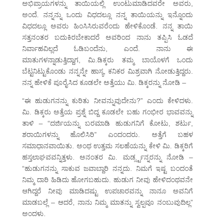
ಅಭಿಪ್ರಾಯಗಳನ್ನು ತಾಯಿಯಲ್ಲಿ ಉಂಟುಮಾಡಿದವರೇ ಅವರು,
ಅಂದೆ. ನನ್ನನ್ನು ಒಂದು ವಿಧದಲ್ಲೂ ನನ್ನ ತಾಯಿಯನ್ನು ಇನ್ನೊಂದು
ವಿಧದಲ್ಲೂ ಅವರು ಹಿಂಸಿಸಿರುವರೆಂದು ಹೇಳಿಕೊಂಡೆ. ನನ್ನ ತಾಯಿ
ಸತ್ತನಂತರ ಬದುಕಿರಬೇಕಾದರೆ ಅವರಿಂದ ನಾನು ತಪ್ಪಿಸಿ ಓಡದೆ
ನಿರ್ವಾಹವಿಲ್ಲದೆ ಓಡಿಬಂದೆನು, ಎಂದೆ. ನಾನು ಈ
ಮಾತುಗಳನ್ನಾಡುತ್ತಿದ್ದಾಗ, ಮಿ.ಡಿಕ್ಕರು ತಮ್ಮ ಬಾಯೊಳಗೆ ಒಂದು
ಬೆಟ್ಟನಿಟ್ಟುಕೊಂಡು ನನ್ನನ್ನೇ ಹಾಸ್ಯ, ಕನಿಕರ ಮಿಶ್ರವಾಗಿ ನೋಡುತ್ತಿದ್ದರು.
ನನ್ನ ಹೇಳಿಕೆ ಪೂರೈಸಿದ ಕೂಡಲೇ ಅತ್ತೆಯು ಮಿ. ಡಿಕ್ಕರನ್ನು ನೋಡಿ –
“ಈ ಹುಡುಗನನ್ನು ಕುರಿತು ನೀವನ್ನುವುದೇನು?” ಎಂದು ಕೇಳಿದಳು.
ಮಿ. ಡಿಕ್ಕರು ಅತ್ತೆಯ ಪ್ರಶ್ನೆ ಬಿದ್ದ ಕೂಡಲೇ ಬಹು ಗಂಭೀರ ಭಾವವನ್ನು
ತಾಳಿ – “ದರ್ಜಿಯನ್ನು ಬರಮಾಡಿ ಹುಡುಗನಿಗೆ ಕೋಟು, ಶರ್ಟು,
ಶರಾಯಿಗಳನ್ನು ಹೊಲಿಸಿರಿ” ಎಂದಂದರು. ಅತ್ತೆಗೆ ಬಹಳ
ಸಮಾಧಾನವಾಯಿತು. ಅಂಥ ಉತ್ತಮ ಸಲಹೆಯನ್ನು ಕೇಳಿ ಮಿ. ಡಿಕ್ಕರಿಗೆ
ಹಸ್ತಲಾಘವವನ್ನಿತ್ತಳು. ಅನಂತರ ಮಿ. ಮರ್ಡ್ಸ್ಟನ್ನರನ್ನು ನೋಡಿ –
“ಹುಡುಗನನ್ನು ಸಾಕುವ ಜವಾಬ್ದಾರಿ ನನ್ನದು. ನಿಮಗೆ ಇಷ್ಟ ಬಂದಂತೆ
ನಿಮ್ಮ ದಾರಿ ಹಿಡಿದು ಹೋಗಬಹುದು. ಹುಡುಗ ನೀವು ಹೇಳಿದಂಥವನೇ
ಆಗಿದ್ದರೆ ನೀವು ಮಾಡಿದಷ್ಟು ಉಪಚಾರವನ್ನು ನಾನೂ ಅವನಿಗೆ
ಮಾಡಬಲ್ಲೆ – ಆದರೆ, ನಾನು ನಿಮ್ಮ ಮಾತನ್ನು ಸ್ವಲ್ಪವೂ ನಂಬುವುದಿಲ್ಲ”
ಅಂದಳು.