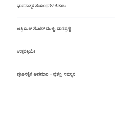
ಭಾವನಾತ್ಮಕ ಸಂಬಂಧಗಳ ಜಿಡುಕು
ಅತ್ರಿ ಬುಕ್ ಸೆಂಟರ್ ಮುಚ್ಚಿ, ವಾನಪ್ರಸ್ಥ!
ಉತ್ತರಕ್ರಿಯೆ!
ಪ್ರಜಾಸತ್ತೆಗೆ ಅವಮಾನ – ಪ್ರಶಸ್ತಿ, ಸಮ್ಮಾನ