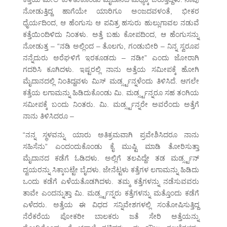
ನೋಡುತ್ತಿದ್ದ ಹಾಗೆಯೇ ಯಾರಿಗೂ ಅಂಜದವಳಂತೆ, ಭೀಕರ
ಧೈರ್ಯದಿಂದ, ಆ ಹೆಂಗುಸು ಆ ಪವಿತ್ರ ಹಸುರು ಹುಲ್ಲುಗಾವಲ ನಡುವೆ
ಕತ್ತೆಯಿಂದಿಳಿದು ನಿಂತಳು. ಅತ್ತೆ ಬಹು ಕೋಪದಿಂದ, ಆ ಹೆಂಗುಸನ್ನು
ನೋಡುತ್ತ – “ನಡಿ ಅಲ್ಲಿಂದ – ತೊಲಗು, ಗಂಡುಬೀರಿ – ನಿನ್ನ ಸ್ವರೂಪ
ನನ್ನೆದುರು ಅರೆಘಳಿಗೆ ಇರಕೂಡದು – ನಡೀ” ಎಂದು ಜೋರಾಗಿ
ಗದರಿಸಿ ಕೂಗಿದಳು. ಇಷ್ಟರಲ್ಲಿ ನಾನು ಅತ್ತೆಯ ಸಮೀಪಕ್ಕೆ ಹೋಗಿ
ಮೈದಾನದಲ್ಲಿ ನಿಂತಿದ್ದವಳು ಮಿಸ್ ಮರ್ಡ್ಸ್ಟನ್ನಳೆಂದು ತಿಳಿಸಿದೆ. ಆಗಲೇ
ಕತ್ತೆಯ ಲಗಾಮನ್ನು ಹಿಡಿದುಕೊಂಡು ಮಿ. ಮರ್ಡ್ಸ್ಟನ್ನರೂ ಸಹ ತಂಗಿಯ
ಸಮೀಪಕ್ಕೆ ಬಂದು ನಿಂತರು. ಮಿ. ಮರ್ಡ್ಸ್ಟನ್ನರೇ ಅವರೆಂದು ಅತ್ತೆಗೆ
ನಾನು ತಿಳಿಸಿದರೂ –
“ನನ್ನ ಸ್ಥಳವನ್ನು ಯಾರು ಅತಿಕ್ರಮವಾಗಿ ಪ್ರವೇಶಿಸಿದರೂ ನಾನು
ಸಹಿಸೆನು” ಎಂದಂದುಕೊಂಡು ಕೈ ಮುಷ್ಟಿ ಮಾಡಿ ತೋರಿಸುತ್ತಾ
ಮೈದಾನದ ಕಡೆಗೆ ಓಡಿದಳು. ಅಲ್ಲಿಗೆ ತಲಪಿದ್ದೇ ತಡ ಮರ್ಡ್ಸ್ಟನ್
ದ್ವಯರನ್ನು ಸಿಕ್ಕಾಬಟ್ಟೇ ಬೈದಳು. ಜೇನೆಟ್ಟಳು ಕತ್ತೆಗಳ ಲಗಾಮನ್ನು ಹಿಡಿದು
ಒಂದು ಕಡೆಗೆ ಎಳೆಯತೊಡಗಿದಳು. ತಮ್ಮ ಕತ್ತೆಗಳನ್ನು ನಡೆಸುವವರು
ತಾವೇ ಎಂದನ್ನುತ್ತಾ ಮಿ. ಮರ್ಡ್ಸ್ಟನ್ನರು ಕತ್ತೆಗಳನ್ನು ಮತ್ತೊಂದು ಕಡೆಗೆ
ಎಳೆದರು. ಅತ್ತೆಯ ಈ ವಿಧದ ಸನ್ನಿವೇಶಗಳಲ್ಲಿ ಸಂತೋಷಿಸುತ್ತಿದ್ದ
ನೆರೆಕರೆಯ ಪೋಕರೀ ಬಾಲಕರು ಜತೆ ಸೇರಿ ಅತ್ತೆಯನ್ನು