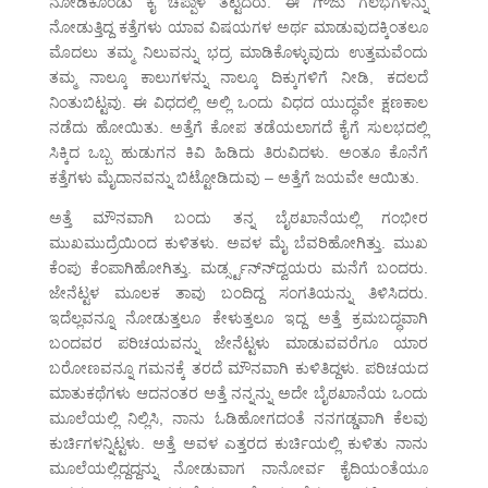
ನೋಡಿಕೊಂಡು ಕೈ ಚಪ್ಪಾಳೆ ತಟ್ಟಿದರು. ಈ ಗೌಜು ಗಲಭೆಗಳನ್ನು
ನೋಡುತ್ತಿದ್ದ ಕತ್ತೆಗಳು ಯಾವ ವಿಷಯಗಳ ಅರ್ಥ ಮಾಡುವುದಕ್ಕಿಂತಲೂ
ಮೊದಲು ತಮ್ಮ ನಿಲುವನ್ನು ಭದ್ರ ಮಾಡಿಕೊಳ್ಳುವುದು ಉತ್ತಮವೆಂದು
ತಮ್ಮ ನಾಲ್ಕೂ ಕಾಲುಗಳನ್ನು ನಾಲ್ಕೂ ದಿಕ್ಕುಗಳಿಗೆ ನೀಡಿ, ಕದಲದೆ
ನಿಂತುಬಿಟ್ಟವು. ಈ ವಿಧದಲ್ಲಿ ಅಲ್ಲಿ ಒಂದು ವಿಧದ ಯುದ್ಧವೇ ಕ್ಷಣಕಾಲ
ನಡೆದು ಹೋಯಿತು. ಅತ್ತೆಗೆ ಕೋಪ ತಡೆಯಲಾಗದೆ ಕೈಗೆ ಸುಲಭದಲ್ಲಿ
ಸಿಕ್ಕಿದ ಒಬ್ಬ ಹುಡುಗನ ಕಿವಿ ಹಿಡಿದು ತಿರುವಿದಳು. ಅಂತೂ ಕೊನೆಗೆ
ಕತ್ತೆಗಳು ಮೈದಾನವನ್ನು ಬಿಟ್ಟೋಡಿದುವು – ಅತ್ತೆಗೆ ಜಯವೇ ಆಯಿತು.
ಅತ್ತೆ ಮೌನವಾಗಿ ಬಂದು ತನ್ನ ಬೈಠಖಾನೆಯಲ್ಲಿ ಗಂಭೀರ
ಮುಖಮುದ್ರೆಯಿಂದ ಕುಳಿತಳು. ಅವಳ ಮೈ ಬೆವರಿಹೋಗಿತ್ತು. ಮುಖ
ಕೆಂಪು ಕೆಂಪಾಗಿಹೋಗಿತ್ತು. ಮರ್ಡ್ಸ್ಟನ್ನ್‍ದ್ವಯರು ಮನೆಗೆ ಬಂದರು.
ಜೇನೆಟ್ಟಳ ಮೂಲಕ ತಾವು ಬಂದಿದ್ದ ಸಂಗತಿಯನ್ನು ತಿಳಿಸಿದರು.
ಇದೆಲ್ಲವನ್ನೂ ನೋಡುತ್ತಲೂ ಕೇಳುತ್ತಲೂ ಇದ್ದ ಅತ್ತೆ ಕ್ರಮಬದ್ಧವಾಗಿ
ಬಂದವರ ಪರಿಚಯವನ್ನು ಜೇನೆಟ್ಟಳು ಮಾಡುವವರೆಗೂ ಯಾರ
ಬರೋಣವನ್ನೂ ಗಮನಕ್ಕೆ ತರದೆ ಮೌನವಾಗಿ ಕುಳಿತಿದ್ದಳು. ಪರಿಚಯದ
ಮಾತುಕಥೆಗಳು ಆದನಂತರ ಅತ್ತೆ ನನ್ನನ್ನು ಅದೇ ಬೈಠಖಾನೆಯ ಒಂದು
ಮೂಲೆಯಲ್ಲಿ ನಿಲ್ಲಿಸಿ, ನಾನು ಓಡಿಹೋಗದಂತೆ ನನಗಡ್ಡವಾಗಿ ಕೆಲವು
ಕುರ್ಚಿಗಳನ್ನಿಟ್ಟಳು. ಅತ್ತೆ ಅವಳ ಎತ್ತರದ ಕುರ್ಚಿಯಲ್ಲಿ ಕುಳಿತು ನಾನು
ಮೂಲೆಯಲ್ಲಿದ್ದದ್ದನ್ನು ನೋಡುವಾಗ ನಾನೋರ್ವ ಕೈದಿಯಂತೆಯೂ