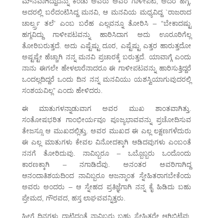
ಮೌನವಾಗಿದ್ದುದನ್ನು ಕಂಡು ಅವರು ಅವರ ಗಾಳೀಪಟ, ಅದರ ಹಗ್ಗ,
ಅದರಲ್ಲಿ ಬರೆದಂಟಿಸಿದ್ದ ಮನವಿ, ಆ ಮನವಿಯ ಮಧ್ಯವಿದ್ದ `ರಾಜರಾದ
ಚಾರ್ಲ್ಸ್ರ ತಲೆ’ ಎಂಬ ಬರೆಹ ಎಲ್ಲವನ್ನೂ ತೋರಿಸಿ – “ಬೇಕಾದಷ್ಟು
ಹಗ್ಗವಿದ್ದು ಗಾಳೀಪಟವನ್ನು ಹಾರಿಸಿದಾಗ ಅದು ಊರೂರಿಗೆಲ್ಲ
ತೋರಿಬರುತ್ತದೆ. ಅದು ಎಷ್ಟೆಷ್ಟು ದೂರ, ಎಷ್ಟೆಷ್ಟು ಎತ್ತರ ಹಾರುತ್ತದೋ
ಅಷ್ಟಷ್ಟೇ ಹೆಚ್ಚಾಗಿ ನನ್ನ ಮನವಿ ಪ್ರಚಾರಕ್ಕೆ ಬರುತ್ತದೆ. ಯಾವಾಗ್ಗೆ ಎಂದು
ನಾನು ಈಗಲೇ ಹೇಳಲಾರೆನಾದರೂ ಈ ಗಾಳೀಪಟವನ್ನು ಹಾರಿಸುತ್ತಿದ್ದರೆ
ಒಂದಲ್ಲದಿದ್ದರೆ ಒಂದು ದಿನ ನನ್ನ ಮನವಿಯು ಯಶಸ್ವಿಯಾಗುವುದರಲ್ಲಿ
ಸಂಶಯವಿಲ್ಲ” ಎಂದು ಹೇಳಿದರು.
ಈ ಮಾತುಗಳನ್ನಾಡುವಾಗ ಅವರ ಮುಖ ಶಾಂತವಾಗಿತ್ತು.
ಸಂತೋಷಭರಿತ ಗಾಂಭೀರ್ಯವೂ ಪೂಜ್ಯಭಾವವನ್ನು ಪ್ರಚೋದಿಸುವ
ತೇಜಸ್ಸೂ ಆ ಮುಖದಲ್ಲಿತ್ತು. ಅವರ ಮುಖದ ಈ ಎಲ್ಲ ಲಕ್ಷಣಗಳೆದುರು
ಈ ಎಲ್ಲ ಮಾತುಗಳು ಕೇವಲ ವಿನೋದಕ್ಕಾಗಿ ಆಡಿದವುಗಳು ಎಂಬಂತೆ
ನನಗೆ ತೋರಿದುವು. ನಾವಿಬ್ಬರೂ – ಒಬ್ಬೊಬ್ಬರು ಒಂದೊಂದು
ಕಾರಣಕ್ಕಾಗಿ – ನಗಾಡಿದೆವು. ಅನಂತರ ಅವರಿಗಾಗಿದ್ದ
ಆನಂದಾತಿಶಯದಿಂದ ನಾವಿಬ್ಬರೂ ಆಜನ್ಮಾಂತ ಸ್ನೇಹಿತರಾಗಬೇಕೆಂದು
ಅವರು ಅಂದರು – ಆ ಸ್ನೇಹದ ಪ್ರತಿಜ್ಞೆಗಾಗಿ ನನ್ನ ಕೈ ಹಿಡಿದು ಬಹು
ಪ್ರೇಮದ, ಗೌರವದ, ಹಸ್ತ ಲಾಘವವನ್ನಿತ್ತರು.
ಹೀಗೆ ದಿನಗಳು ದಾಟಿದಂತೆ ನಾವಿಬ್ಬರು ಬಹು ಸ್ನೇಹಿತರೇ ಆಗಿಬಿಟ್ಟೆವು.