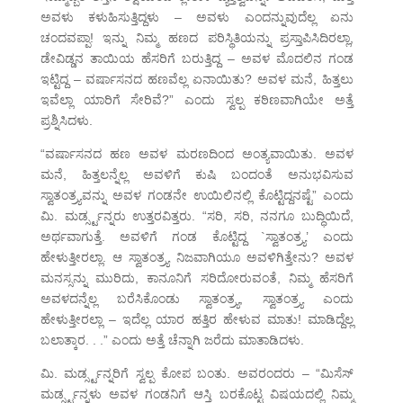
ಅವಳು ಕಳುಹಿಸುತ್ತಿದ್ದಳು – ಅವಳು ಎಂದನ್ನುವುದೆಲ್ಲ ಏನು
ಚಂದವಪ್ಪಾ! ಇನ್ನು ನಿಮ್ಮ ಹಣದ ಪರಿಸ್ಥಿತಿಯನ್ನು ಪ್ರಸ್ತಾಪಿಸಿದಿರಲ್ಲಾ,
ಡೇವಿಡ್ಡನ ತಾಯಿಯ ಹೆಸರಿಗೆ ಬರುತ್ತಿದ್ದ – ಅವಳ ಮೊದಲಿನ ಗಂಡ
ಇಟ್ಟಿದ್ದ – ವರ್ಷಾಸನದ ಹಣವೆಲ್ಲ ಏನಾಯಿತು? ಅವಳ ಮನೆ, ಹಿತ್ತಲು
ಇವೆಲ್ಲಾ ಯಾರಿಗೆ ಸೇರಿವೆ?” ಎಂದು ಸ್ವಲ್ಪ ಕಠಿಣವಾಗಿಯೇ ಅತ್ತೆ
ಪ್ರಶ್ನಿಸಿದಳು.
“ವರ್ಷಾಸನದ ಹಣ ಅವಳ ಮರಣದಿಂದ ಅಂತ್ಯವಾಯಿತು. ಅವಳ
ಮನೆ, ಹಿತ್ತಲನ್ನೆಲ್ಲ ಅವಳಿಗೆ ಕುಷಿ ಬಂದಂತೆ ಅನುಭವಿಸುವ
ಸ್ವಾತಂತ್ರ್ಯವನ್ನು ಅವಳ ಗಂಡನೇ ಉಯಿಲಿನಲ್ಲಿ ಕೊಟ್ಟಿದ್ದನಷ್ಟೆ” ಎಂದು
ಮಿ. ಮರ್ಡ್ಸ್ಟನ್ನರು ಉತ್ತರವಿತ್ತರು. “ಸರಿ, ಸರಿ, ನನಗೂ ಬುದ್ಧಿಯಿದೆ,
ಅರ್ಥವಾಗುತ್ತೆ. ಅವಳಿಗೆ ಗಂಡ ಕೊಟ್ಟಿದ್ದ `ಸ್ವಾತಂತ್ರ್ಯ’ ಎಂದು
ಹೇಳುತ್ತೀರಲ್ಲಾ. ಆ ಸ್ವಾತಂತ್ರ್ಯ ನಿಜವಾಗಿಯೂ ಅವಳಿಗಿತ್ತೇನು? ಅವಳ
ಮನಸ್ಸನ್ನು ಮುರಿದು, ಕಾನೂನಿಗೆ ಸರಿದೋರುವಂತೆ, ನಿಮ್ಮ ಹೆಸರಿಗೆ
ಅವಳದನ್ನೆಲ್ಲ ಬರೆಸಿಕೊಂಡು ಸ್ವಾತಂತ್ರ್ಯ, ಸ್ವಾತಂತ್ರ್ಯ ಎಂದು
ಹೇಳುತ್ತೀರಲ್ಲಾ – ಇದೆಲ್ಲ ಯಾರ ಹತ್ತಿರ ಹೇಳುವ ಮಾತು! ಮಾಡಿದ್ದೆಲ್ಲ
ಬಲಾತ್ಕಾರ. . .” ಎಂದು ಅತ್ತೆ ಚೆನ್ನಾಗಿ ಜರೆದು ಮಾತಾಡಿದಳು.
ಮಿ. ಮರ್ಡ್ಸ್ಟನ್ನರಿಗೆ ಸ್ವಲ್ಪ ಕೋಪ ಬಂತು. ಅವರಂದರು – “ಮಿಸೆಸ್
ಮರ್ಡ್ಸ್ಟನ್ನಳು ಅವಳ ಗಂಡನಿಗೆ ಆಸ್ತಿ ಬರಕೊಟ್ಟ ವಿಷಯದಲ್ಲಿ ನಿಮ್ಮ