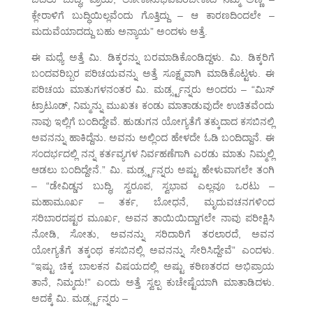
ಕ್ಲೇರಾಳಿಗೆ ಬುದ್ಧಿಯಿಲ್ಲವೆಂದು ಗೊತ್ತಿದ್ದು – ಆ ಕಾರಣದಿಂದಲೇ –
ಮದುವೆಯಾದದ್ದು ಬಹು ಅನ್ಯಾಯ” ಅಂದಳು ಅತ್ತೆ.
ಈ ಮಧ್ಯೆ ಅತ್ತೆ ಮಿ. ಡಿಕ್ಕರನ್ನು ಬರಮಾಡಿಕೊಂಡಿದ್ದಳು. ಮಿ. ಡಿಕ್ಕರಿಗೆ
ಬಂದವರಿಬ್ಬರ ಪರಿಚಯವನ್ನು ಅತ್ತೆ ಸೂಕ್ಷ್ಮವಾಗಿ ಮಾಡಿಕೊಟ್ಟಳು. ಈ
ಪರಿಚಯ ಮಾತುಗಳನಂತರ ಮಿ. ಮರ್ಡ್ಸ್ಟನ್ನರು ಅಂದರು – “ಮಿಸ್
ಟ್ರಾಟೂಡ್, ನಿಮ್ಮನ್ನು ಮುಖತಃ ಕಂಡು ಮಾತಾಡುವುದೇ ಉಚಿತವೆಂದು
ನಾವು ಇಲ್ಲಿಗೆ ಬಂದಿದ್ದೇವೆ. ಹುಡುಗನ ಯೋಗ್ಯತೆಗೆ ತಕ್ಕುದಾದ ಕಸಬಿನಲ್ಲಿ
ಅವನನ್ನು ಹಾಕಿದ್ದೆನು. ಅವನು ಅಲ್ಲಿಂದ ಹೇಳದೇ ಓಡಿ ಬಂದಿದ್ದಾನೆ. ಈ
ಸಂದರ್ಭದಲ್ಲಿ ನನ್ನ ಕರ್ತವ್ಯಗಳ ನಿರ್ವಹಣೆಗಾಗಿ ಎರಡು ಮಾತು ನಿಮ್ಮಲ್ಲಿ
ಆಡಲು ಬಂದಿದ್ದೇನೆ.” ಮಿ. ಮರ್ಡ್ಸ್ಟನ್ನರು ಅಷ್ಟು ಹೇಳುವಾಗಲೇ ತಂಗಿ
– “ಡೇವಿಡ್ಡನ ಬುದ್ಧಿ, ಸ್ವರೂಪ, ಸ್ವಭಾವ ಎಲ್ಲವೂ ಒರಟು –
ಮಹಾಮೂರ್ಖ – ತರ್ಕ, ಬೋಧನೆ, ಮೃದುವಚನಗಳಿಂದ
ಸರಿಬಾರದಷ್ಟರ ಮೂರ್ಖ, ಅವನ ತಾಯಿಯಿದ್ದಾಗಲೇ ನಾವು ಪರೀಕ್ಷಿಸಿ
ನೋಡಿ, ಸೋತು, ಅವನನ್ನು ಸರಿದಾರಿಗೆ ತರಲಾರದೆ, ಅವನ
ಯೋಗ್ಯತೆಗೆ ತಕ್ಕಂಥ ಕಸಬಿನಲ್ಲಿ ಅವನನ್ನು ಸೇರಿಸಿದ್ದೇವೆ” ಎಂದಳು.
“ಇಷ್ಟು ಚಿಕ್ಕ ಬಾಲಕನ ವಿಷಯದಲ್ಲಿ ಅಷ್ಟು ಕಠಿಣತರದ ಅಭಿಪ್ರಾಯ
ತಾನೆ, ನಿಮ್ಮದು!” ಎಂದು ಅತ್ತೆ ಸ್ವಲ್ಪ ಕುಚೇಷ್ಟೆಯಾಗಿ ಮಾತಾಡಿದಳು.
ಅದಕ್ಕೆ ಮಿ. ಮರ್ಡ್ಸ್ಟನ್ನರು –