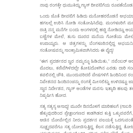
ನಾವು ರಂಗಕ್ಕೇ ಧುಮುಕಿದ್ದು ಗ್ಯಾಸ್ ದೀವಟಿಗೆಯ ರೂಪಣೆಯೊಡನ
ಒಂದು ಜೊತೆ ದೀವಟಿಗೆ ಹಿಡಿದು ಮನೋಹರರೊಡನೆ ಅಭಯಾರಣ್ಯಕ್ಕೆ 
ಹಗಲಲ್ಲೆ ಉರಿಸಿ ನೋಡಿ ಸಂತೋಷಿಸಿದೆವು. ಮಂಗಳೂರಿಗೆ ಮರ
ರಾತ್ರಿ ನನ್ನ ಮನೆಗೇ ಬಂದು ಅಂಗಳದಲ್ಲಿ ಹಚ್ಚಿ ನೋಡಿದ್ದೂ ಆಯ
ಬಟ್ಟೆಗಳ ಮೇಲೆ, ತುಸು ದೂರದ ಮನೆಯ ಗೋಡೆಯ ಮೇಲೆ 
ಉಪಾಯ್ದರು. ಆ ಚಿತ್ರಗಳನ್ನು ಬೆಂಗಳೂರಿನಲ್ಲಿದ್ದ ಅಭಯ
ಸಂತೋಷವನ್ನು ಸಾಂಕ್ರಾಮಿಕವಾಗಿಸಿದರು ಈ ವೈದ್ಯ!
“ಈಗ ಪ್ರದರ್ಶನದ ಜ್ವರ ನಮ್ಮನ್ನೂ ಹಿಡಿಯಿತು,” ನವೆಂಬರ್ ಆ
ಮೊದಲು, ಕಣಿವೆಗಿಳಿದಲ್ಲೇ ತೋಟದೊಳಗಿನ ಎರಡು ದಾರಿ ಸಂ
ಕವಲಿನಲ್ಲಿ ಚೌಕಿ, ಮುಂದುವರಿದರೆ ವೇಷಗಳಿಗೆ ಹಿಂದಿನಿಂದ 
ನಿವೇಶನದ ಹಿಂದಿನಂಚನ್ನು ರಂಗಕ್ಕೆ ಮೀಸಲಿಟ್ಟು ಉಳಿದಷ್ಟೂ ಜ
ಸ್ಥಾನ ನಿರ್ದೇಶನ, ಗ್ಯಾಸ್ ಅಂಡೆಗಳ ಮರಸು ಇತ್ಯಾದಿ ಹಲವು
ನಿಷ್ಕರ್ಷಿಸಿ ಹೋದ.
ಸತ್ಯ ಸತ್ಯಸ್ಯ ಅಸಾಧ್ಯ! ಮೂರೇ ದಿನದೊಳಗೆ ಮಾರಿಹಲಗೆ (ಗಾಬರಿ
ಹೆಕ್ಕುವುದರಿಂದ ಪ್ರೇಕ್ಷಾಂಗಣದ ಕಾಡಗಿಡದ ಕುತ್ತಿ ಒಕ್ಕುವವ
ಆಚಿನ ಬೋರ್ವೆಲ್ಲಿನ ನೀರು ಪ್ರದರ್ಶನ ವಲಯಕ್ಕೆ ಒದಗುವಂತೆ ಮಾ
ಸೂಕ್ಷ್ಮದವರೆಗೂ ಸತ್ಯ ಯೋಚಿಸುತ್ತಿದ್ದ, ಕೆಲಸ ನಡೆಸುತ್ತಿದ್ದ. ತ