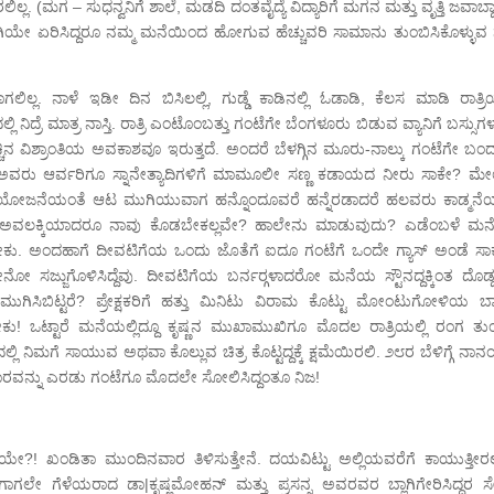
ಮಗ – ಸುಧನ್ವನಿಗೆ ಶಾಲೆ, ಮಡದಿ ದಂತವೈದ್ಯೆ ವಿದ್ಯಾರಿಗೆ ಮಗನ ಮತ್ತು ವೃತ್ತಿ ಜವಾಬ್ದಾ
ಯೇ ಏರಿಸಿದ್ದರೂ ನಮ್ಮ ಮನೆಯಿಂದ ಹೋಗುವ ಹೆಚ್ಚುವರಿ ಸಾಮಾನು ತುಂಬಿಸಿಕೊಳ್ಳುವ 
. ನಾಳೆ ಇಡೀ ದಿನ ಬಿಸಿಲಲ್ಲಿ, ಗುಡ್ಡೆ ಕಾಡಿನಲ್ಲಿ ಓಡಾಡಿ, ಕೆಲಸ ಮಾಡಿ ರಾತ್ರ
್ಲಿ ನಿದ್ರೆ ಮಾತ್ರ ನಾಸ್ತಿ. ರಾತ್ರಿ ಎಂಟೊಂಬತ್ತು ಗಂಟೆಗೇ ಬೆಂಗಳೂರು ಬಿಡುವ ವ್ಯಾನಿಗೆ ಬಸ್ಸುಗ
ಚ್ಚಿನ ವಿಶ್ರಾಂತಿಯ ಅವಕಾಶವೂ ಇರುತ್ತದೆ. ಅಂದರೆ ಬೆಳಗ್ಗಿನ ಮೂರು-ನಾಲ್ಕು ಗಂಟೆಗೇ ಬಂ
ದೆ ಅವರು ಆರ್ವರಿಗೂ ಸ್ನಾನೇತ್ಯಾದಿಗಳಿಗೆ ಮಾಮೂಲೀ ಸಣ್ಣ ಕಡಾಯದ ನೀರು ಸಾಕೇ? ಮೇ
ನಾಳೆ ಯೋಜನೆಯಂತೆ ಆಟ ಮುಗಿಯುವಾಗ ಹನ್ನೊಂದೂವರೆ ಹನ್ನೆರಡಾದರೆ ಹಲವರು ಕಾಡ್ಮನೆಯಲ
ಠ ಚಾ ಅವಲಕ್ಕಿಯಾದರೂ ನಾವು ಕೊಡಬೇಕಲ್ಲವೇ? ಹಾಲೇನು ಮಾಡುವುದು? ಎಡೆಂಬಳೆ ಮ
ಿ ತರಬೇಕು. ಅಂದಹಾಗೆ ದೀವಟಿಗೆಯ ಒಂದು ಜೊತೆಗೆ ಐದೂ ಗಂಟೆಗೆ ಒಂದೇ ಗ್ಯಾಸ್ ಅಂಡೆ ಸಾ
ಸಜ್ಜುಗೊಳಿಸಿದ್ದೆವು. ದೀವಟಿಗೆಯ ಬರ್ನರ‍್ಗಳಾದರೋ ಮನೆಯ ಸ್ಟೌನದ್ದಕ್ಕಿಂತ ದೊಡ್ಡ
ಗಿಸಿಬಿಟ್ಟರೆ? ಪ್ರೇಕ್ಷಕರಿಗೆ ಹತ್ತು ಮಿನಿಟು ವಿರಾಮ ಕೊಟ್ಟು ಮೋಂಟುಗೋಳಿಯ ಬ
್ಟಾರೆ ಮನೆಯಲ್ಲಿದ್ದೂ ಕೃಷ್ಣನ ಮುಖಾಮುಖಿಗೂ ಮೊದಲ ರಾತ್ರಿಯಲ್ಲಿ ರಂಗ ತು
ನಿಮಗೆ ಸಾಯುವ ಅಥವಾ ಕೊಲ್ಲುವ ಚಿತ್ರ ಕೊಟ್ಟದ್ದಕ್ಕೆ ಕ್ಷಮೆಯಿರಲಿ. ೨೮ರ ಬೆಳಿಗ್ಗೆ ನಾ
ಾರವನ್ನು ಎರಡು ಗಂಟೆಗೂ ಮೊದಲೇ ಸೋಲಿಸಿದ್ದಂತೂ ನಿಜ!
ೆಯೇ?! ಖಂಡಿತಾ ಮುಂದಿನವಾರ ತಿಳಿಸುತ್ತೇನೆ. ದಯವಿಟ್ಟು ಅಲ್ಲಿಯವರೆಗೆ ಕಾಯುತ್ತೀರಲ್
 ಈಗಾಗಲೇ ಗೆಳೆಯರಾದ ಡಾ|ಕೃಷ್ಣಮೋಹನ್ ಮತ್ತು ಪ್ರಸನ್ನ ಅವರವರ ಬ್ಲಾಗಿಗೇರಿಸಿದ್ದರ ಸ