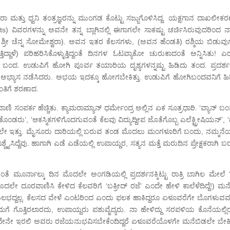
ಾ ಮತ್ತು ಧ್ವನಿ ತಂತ್ರಜ್ಞರನ್ನು ಮುಂಗಡ ಕೊಟ್ಟು ಸಜ್ಜುಗೊಳಿಸಿದ್ದ. ಯಕ್ಷಗಾನ ದಾಖಲೀಕ
s) ವಿವರಗಳನ್ನು ಅವನೇ ತನ್ನ ಬ್ಲಾಗಿನಲ್ಲಿ ಈಗಾಗಲೇ ಸಾಕಷ್ಟು ಚರ್ಚಿಸಿರುವುದರಿಂದ ನ
ರಾ ಶ್ರೀ ಚೆನ್ನ ಸೋಮೇಶ್ವರಾ). ಅವನ ಇತರ ಕೆಲಸಗಳು, (ಅವನ ಹೆಂಡತಿ) ರಶ್ಮಿಯ ಬಿಡುವು
ದ್ದಾಳೆ) ಪರಿಹರಿಸಿಕೊಳ್ಳುತ್ತಿದ್ದಂತೆ ದಿನಗಳ ಓಟವ್ಯಾಕೋ ಚುರುಕಾದಂತೆ ಅನ್ನಿಸಿತು! ಎ
ಬಂದ. ಉಡುಪಿಗೆ ಹೋಗಿ ಪೂರ್ವ ತಯಾರಿಯ ದೃಶ್ಯಗಳನ್ನಷ್ಟು ಹಿಡಿದು ತಂದ. ಪ್ರದರ್
್ಲ ಸೇರಿ ಅಭ್ಯಾಸ ನಡೆಸಿದರು. ಅಭಯ ಇದಕ್ಕೂ ಹೋಗಬೇಕಿತ್ತು. ಉಡುಪಿಗೆ ಹೋಗಿಬಂದವನಿಗೆ ಹ
ಾಂತಿಗೆ ಶರಣಾದ.
ಣಿ ಸಂಪರ್ಕ ಹೆಚ್ಚಿತು. ಕ್ಯಾಮರಾಮ್ಯಾನ್ ಧರ್ಮೇಂದ್ರ ಅಲ್ಲಿನ ಏಕ ಸೂತ್ರಧಾರಿ. ‘ವ್ಯಾನ್ ಬಂ
ು’, ‘ಆಕಸ್ಮಿಕಗಳಿಗೊದಗುವಂತೆ ಕೆಲವು ವಿದ್ಯುದ್ದೀಪ ಜೊತೆಗೊಬ್ಬ ಎಲೆಕ್ಟ್ರೀಷಿಯನ್’, ‘ಧ
ತ್ತಲೇ ಇತ್ತು. ಮೈಸೂರು ದಾರಿಯಲ್ಲಿ ಬರುವ ತಂಡ ಮೊದಲು ಮಂಗಳೂರಿಗೆ ಬಂದು, ನಮ್ಮನೆಯಲ
ಶ್ಚೈಸಿದ್ದೆವು. ಹಾಗಾಗಿ ಎಡೆ ಎಡೆಯಲ್ಲಿ ಉಪಾಯ್ದರ, ಸತ್ಯನ ಮತ್ತೆ ಮರುದಿನ ಪ್ರೇಕ್ಷಕರಾಗಿ 
ಮೂರ್ನಾಲ್ಕು ದಿನ ಮೊದಲೇ ಅಂಗಡಿಯಲ್ಲಿ ಪ್ರದರ್ಶನಕ್ಕಿಟ್ಟು ರಾತ್ರಿ ಬಾಗಿಲ ಮೇಲೆ 
 (ಮೊದಲೇ ದೂರವಾಣಿಸಿ ಕೇಳಿದ ಕೆಲವರಿಗೆ ‘ಬಕ್ರೀದ್ ರಜೆ’ ಎಂದೇ ಹೇಳಿ ಕಾಲೆಳೆದಿದ್ದೆ!) 
 ಸುಲಭದ್ದಲ್ಲ. ಕೆಲಸದ ವೇಳೆ ಎಂಟರಿಂದ ಎಂದು ಫಲಕ ಹಾಕಿದ್ದರೂ ಏಳೂವರೆಗೇ ಬೊಗಳುವವ
ನಿಮಗೆ ಗೊತ್ತಿರಲಾರದು, ಉಪಾಯ್ದರು ಪಶುವೈದ್ಯರು. ನಾ ಹೇಳಿದ್ದು ಸರಪಳಿಯ ಕೊನೆಯಲ್ಲಿ
 ಅದೇನೇ ಇರಲಿ ಅವರು ರಜೆಯನುಭವಿಸಬೇಕೆಂದಿದ್ದರೆ ಏಳೂವರೆಯೊಳಗೇ ಮನೆಬಿಡಲೇ ಬೇಕಿತ್