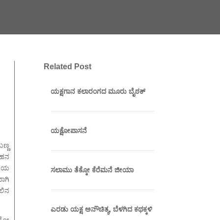
Related Post
ಯಕ್ಷಗಾನ ಕಲಾರಂಗದ ಮೂರು ಬೈಠಕ್
ಯಕ್ಷೋಪಾಸನೆ
ಣ್ಣ
ಿಂಹನ
ಿತೀಯ
ಸಲಾಮು ತೆಕ್ಕೋ ಕೆರೆಮನೆ ಜೀಯಾ
ಾಗಿ
ಲಿನ
ಎರಡು ಯಕ್ಷ ಅನೌಚಿತ್ಯ, ಬೆಳಗಿದ ಕಥಕ್ಕಳಿ
ದರೋ