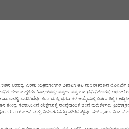
 ಮನೋಹರ ಉಪಾಧ್ಯ, ಎರಡು ಯಕ್ಷಪ್ರಸಂಗಗಳ ದೀವಟಿಗೆ ಆಟ ದಾಖಲೀಕರಣದ ಯೋಜನೆಗೆ ಬ
) ರಾಕ್ಷಸನಿಗೆ ಚಂಡೆ ಮದ್ದಳೆಗಳ ಹಿಮ್ಮೇಳವಷ್ಟೇ ನನ್ನದು. ನನ್ನ ಮಗ (ಸಿನಿ-ನಿರ್ದೇಶಕ) ಅಭಯಸ
ಂದಾಜುಪಟ್ಟಿ ಮಾಡಿಸಿದೆವು. ತಂಡ ಮತ್ತು ಪ್ರಸಂಗಗಳ ಆಯ್ಕೆಯಲ್ಲಿ ಬಡಗು ತಿಟ್ಟಿಗೆ ಅದ್ವ
ನ ಕೇಂದ್ರ. ಕೆಲಕಾಲದಿಂದ ಯಕ್ಷಗಾನಕ್ಕೆ ಸಾಂಪ್ರದಾಯಿಕ ಚಂದ ಮರುಕಳಿಸಲು ಕ್ರಿಯಾತ್ಮಕವ
ನ ತಂಡವೊಂದರ ಸಂಯೋಜನೆ ಮತ್ತು ನಿರ್ದೇಶನವನ್ನೂ ವಹಿಸಿಕೊಟ್ಟೆವು. ಮಳೆ ಪೂರ್ಣ ನಿಂತ ಮೇ
ಉರುಫ್ ಸತ್ಯ ಅಲಿಯಾಸ್ ಪಾಪಣ್ಣನದು. ನನ್ನ ಒಂದೆಕ್ರೆ ವಿಸ್ತೀರ್ಣದ ಅಭಯಾರಣ್ಯವಾ