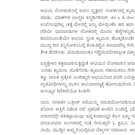
ಅಭಯ ಬೆಂಗಳೂರಿನಲ್ಲಿ ಅವನ ವೃತ್ತಿಪರ ಸಂಪರ್ಕದಲ್ಲಿ ಕ್ಯಾಮರ
ಮಾಡು, ಮಾಣ್‌ಗಳ (ಅಪ್ಪಟ ಕನ್ನಡಿಗರಿಗಾಗಿ: do s & don’t
ಲಂಬಿಸುವುದಿಲ್ಲ (ಕತ್ತೆ ಮೇದಲ್ಲಿ ಇನ್ನು ಮೇವುಂಟೇ ಹರ ಹ
(ಟೀವೀ ಧಾರಾವಾಹಿಗಳ ಲೋಕದಲ್ಲಿ ಮೊದಲ ಹೆಜ್ಜೆಗಳನ್ನಿಡುತ್ತಿ
ದಿನವಿರುವಂತೆಯೇ ಅಭಯ ಸ್ವಂತ ಕ್ಯಾಮರಾ ಹೊತ್ತುಕೊಂಡೇ 
ಮುನ್ನಾ ದಿನ ಕಿನ್ನಿಗೋಳಿಯಲ್ಲಿ ತೆಂಕುತಿಟ್ಟಿನ ಕಲಾವಿದರೆಲ
ಶೀತ ಹೆದರಿಸಿತು. ಮರುದಿನವಂತೂ ಗಟ್ಟಿಯಿರಬೇಕಲ್ಲಾಂತ ವಿಶ್ರ
ಇಪ್ಪತ್ತೇಳರ ಕತ್ತಲಾವರಿಸುತ್ತಿದ್ದಂತೆ ಅಭಯನ ಬೆಂಗಳೂರಿನ ಚರವಾ
‘ಎರಡು ಕ್ಯಾಮರಾ, ಜೊತೆಗೆರಡು ಕ್ಯಾಮರಾ ಸಹಾಯಕರೂ ಸೇರಿಕೊಂಡರ
ತಜ್ಞ, ಚಾಲಕ ಪ್ರತ್ಯೇಕ’ ಎಂದಿತ್ಯಾದಿ ಅಭಯನಿಂದ ವರದಿ ಬರು
ಪ್ರಾತರ್ವಿಧಿಗಳನ್ನು ಮುಗಿಸಿ ಅಭಯಾರಣ್ಯಕ್ಕೆ ಹೋಗುವುದೆಂದು ನಿ
ಅಸಂಖ್ಯರ ಕಿಣಿಕಿಣಿಯೋ ಕಿಂಕಿಣಿ!
ನಾನು ಸರಕಾರೀ ಬಕ್ರೀದ್ ರಜೆಯನ್ನು ಸದುಪಯೋಗಪಡಿಸುವಂತೆ 
ಶನಿವಾರ ಅತ್ರಿಗೆ ವಿಶೇಷ ರಜೆ’ ಪ್ರಕಟಣೆ ಅಂಟಿಸಿ ಬಂದಿದ್ದೆ.
ವಠಾರದಲ್ಲೇ ಚಿಕಿತ್ಸಾಲಯವೂ ಇದ್ದ ಉಪಾಯ್ದರ ಕೆಲಸ ಇಷ್ಟು
ಪರಚುವವರು ಅಂಗಳದಲ್ಲಿ ಸಂತೆ ಸೇರುತ್ತಾರೆ! ಓ ಕ್ಷಮಿಸಿ, 
ನಾಯಿ, ಮುದ್ದಿನ ಅಪ್ಪುಗೆಯಲ್ಲಿರುವ ಬೆಕ್ಕುಗಳ ಸಮಾಜಾರ.