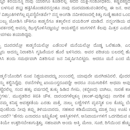
 ಬಾಯ್ದೆರೆ ಕರೆಯನ್ನೂ ನಾವು ಯಾರಿಗೂ ಕೊಡಲಿಲ್ಲ. ಆದರೆ ಯಕ್ಷ-ಸಂಶೋಧಕರು, ಕಷ್ಟಪಟ್ಟಾ
್ತೆ ಬಳಸುವ ಶಬ್ದ) ಹತ್ತಿಸಿಕೊಂಡವರನ್ನಂತೂ ನಾವು ದೂರಮಾಡುವಂತಿರಲಿಲ್ಲ. ಈ ಜನ, ಆವಶ
ಶ್ರಾಂತಿಗಳಿಗೆಲ್ಲ ವ್ಯವಸ್ಥೆಬೇಡವೇ? ನನ್ನ ಅಂಗಡಿ ನವೀಕರಣದಲ್ಲಿ ಕಿತ್ತು ಗುಡ್ಡೆ ಹಾಕಿದ ಒಂದ
ಬಲ್ಬು ಜೋಡಿಸಿ ಚೌಕಿಗೂ ಕಾಡ್ಮನೆಗೂ ತತ್ಕಾಲೀನ ವಯರಿಂಗ್ ಮಾಡಿದೆ. ನನ್ನಂಗಡಿಯ ಮತ
ಿ ಅವನ್ನು ಝಿಗ್ಗಗೊಳಿಸಿದ್ದಾಯ್ತು! ಆಯಕಟ್ಟಿನ ಜಾಗಗಳಿಗೆ ಕೆಲವು ಮಿತ್ರರ ಎಮರ್ಜೆನ
ದೀಪಗಳೂ ತಯಾರಿದ್ದವು.
ು ದೂರದಲ್ಲೋ ಕಾಡ್ಮನೆಯಲ್ಲೋ ಎಡೆಂಬಳೆ ಮನೆಯಲ್ಲೋ ದೊಡ್ಡ ಒಲೆಹೂಡಿ, ಎ
ಅದನ್ನು ನಿರಾಕರಿಸಿ ಗೃಹಿಣಿಯರ ಹೊರೆ ಇಳಿಸಿದರು. ಅವರ ಪರಿಚಯ ಬಲದಲ್ಲಿ ಹೊತ
 ಸಾಗಿಸಿ ತಂದು ಸಮರ್ಥವಾಗಿ ವಿತರಿಸುವ ಜನ ನಿಷ್ಕರ್ಷಿಸಿಬಿಟ್ಟರು. ಆದರೂ ಮನೆ ಎಂದ ಮ
ಡ್ಮನೆ’ಯೊಂದಿಗೆ ರೂಪ ನಿಶ್ಚಯವಾದದ್ದು ೨೦೦೦ದಲ್ಲಿ. ಯಾವುದೇ ಮರಗಿಡವಿರಲಿ, ಪೊದರನ
ು ಕಟ್ಟಿಸಿದ್ದೆವು. ರಚನೆಗಳೆಲ್ಲ ಖಾಯಂಸ್ವರೂಪದ್ದೇ ಆದರೂ ನಯಗಾರಿಕೆಗೆ ಅಥವಾ ಅವ
್ಟಿರಲಿಲ್ಲ. ಸಂದ ಹತ್ತು ವರ್ಷದಲ್ಲಿ ತುಕ್ಕು ಹಿಡಿದ ಗೇಟು, (ಕಬ್ಬಿಣದ) ಬಾಗಿಲು, ಸಾರಣೆ 
’, ಮುಪ್ಪಡರಿದ ಕಿಟಕಿ ಚೌಕ, ದಾರಂದಗಳೆಲ್ಲಕ್ಕೂ (ಕಾಂಕ್-ವುಡ್ಡಿನವು) ನಾಗರಿಕ ಚಿಕಿತ
ಿಷ್ಠ ಆವಶ್ಯಕತೆಯ ಎರಡು ಪಾತ್ರೆ, ನಾಲ್ಕು ಬಟ್ಟೆಗಳಿಗೆ ವ್ಯವಸ್ಥಿತ ಬಲ ಕೊಟ್ಟು ಬೆಚ್ಚ
ಧವುಂಟೆಂದು ನೀವು ತಪ್ಪು ತಿಳಿಯಬಾರದು, ಸಹಕಾರ ಕಡಿಮೆಯಾದ್ದು ಮಾತ್ರ ನಿಜ) ಊಟ ಕ
 ಬಂದರೆ? “ಹೆಸರು ಏನಾದರೂ ಇಟ್ಟುಕೊಳ್ಳಿ. ಆಕಸ್ಮಿಕಗಳಿಗೆ, ಅನಿವಾರ್ಯಗಳಿಗೆ ಒದಗದಿರುವ
ೇ ಉತ್ತರಿಸಬೇಕಾಗುತ್ತಿತ್ತು. ಸಹಜವಾಗಿ ಅಂದು ಅಕ್ಕಿ, ಮೇಣ, ಸೂಜಿ, ರಿಗೆಯಿಂದ ಹೆಚ್ಚು