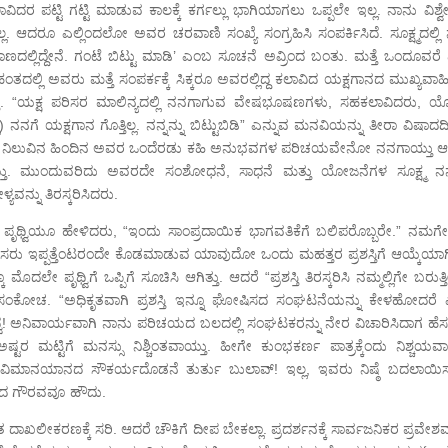
 ಪಟ್ಟಿ ಗಟ್ಟಿ ಮಾಡುವ ಕಾಲಕ್ಕೆ ಕರ್ಗಲ್ಲು ಭಾಗಿಯಾಗಲು ಒಪ್ಪಲೇ ಇಲ್ಲ. ನಾನು ವಿಶ್ವೇಶ
. ಆದರೂ ಎಲ್ಲಿಂದಲೋ ಅವರ ಚರವಾಣಿ ಸಂಖ್ಯೆ ಸಂಗ್ರಹಿಸಿ ಸಂಪರ್ಕಿಸಿದೆ. ಸೂಕ್ಷ್ಮದಲ್ಲಿ 
ದಲ್ಲಿದ್ದೇನೆ. ಗಂಟೆ ಬಿಟ್ಟು ಮಾಡಿ’ ಎಂಬ ಸೂಚನೆ ಅವ್ರಿಂದ ಬಂತು. ಮತ್ತೆ ಒಂದೂವರೆ 
ದಲ್ಲಿ ಅವರು ಮತ್ತೆ ಸಂಪರ್ಕಕ್ಕೆ ಸಿಕ್ಕರೂ ಅವರಲ್ಲಿದ್ದ ಕಲಾವಿದ ಯಕ್ಷಗಾನದ ಮುಖ್ಯವಾಹಿ
ೇ ಆಯ್ತು. “ಯಕ್ಷ ಪರಿಸರ ಮಾಲಿನ್ಯದಲ್ಲಿ ನನಗಾಗುವ ವೇಷಭೂಷಣಗಳು, ಸಹಕಲಾವಿದರು, ಯೋ
) ನನಗೆ ಯಕ್ಷಗಾನ ಗೊತ್ತಿಲ್ಲ. ನನ್ನನ್ನು ಬಿಟ್ಟುಬಿಡಿ” ಎನ್ನುವ ಮನವಿಯನ್ನು ತೀರಾ ವಿಷಾದ
ಿದಾಗ ಈ ನಿಲುವಿನ ಹಿಂದಿನ ಅವರ ಒಂದೆರಡು ಕಹಿ ಅನುಭವಗಳ ಪರಿಚಯವೇನೋ ನನಗಾಯ್ತು ಆ
ತು. ಮುಂದುವರಿದು ಅವರದೇ ಸಂಶೋಧನೆ, ಸಾಧನೆ ಮತ್ತು ಯೋಜನೆಗಳ ಸೂಕ್ಷ್ಮ ನನ್ನಲ
ನ್ನು ತಿರಸ್ಕರಿಸಿದರು.
ಈಗ ಪೃಥ್ವಿಯೂ ಹೇಳಿದರು, “ಇಂದು ಸಾಂಪ್ರದಾಯಿಕ ಭಾಗವತಿಕೆಗೆ ಬಲಿಪರೊಬ್ಬರೇ.” ನಮಗ
ಹೆಸರು ಇಪ್ಪತ್ತೆಂಟರಂದೇ ಕೊಡಮಾಡುವ ಯಾವುದೋ ಒಂದು ಮಹತ್ತರ ಪ್ರಶಸ್ತಿಗೆ ಆಯ್ಕೆಯಾಗಿ
ಪೃಥ್ವಿಗೆ ಒಪ್ಪಿಗೆ ಸೂಚಿಸಿ ಆಗಿತ್ತು. ಆದರೆ “ಪ್ರಶಸ್ತಿ ತಿರಸ್ಕರಿಸಿ ನಮ್ಮಲ್ಲಿಗೇ ಬರುತ್
 ಸಂಕೋಚ. “ಅಧಿಕೃತವಾಗಿ ಪ್ರಶಸ್ತಿ ಇನ್ನೂ ಘೋಷಿಸದ ಸಂಘಟನೆಯನ್ನು ಕೇಳಹೋದರೆ ಎಲ
ಂದ್ವ! ಅನಿವಾರ್ಯವಾಗಿ ನಾನು ಪರಿಚಯದ ಬಲದಲ್ಲಿ ಸಂಘಟಕರನ್ನು ನೇರ ವಿಚಾರಿಸಿದಾಗ ಹೆಸ
್ಟರ ಮಟ್ಟಿಗೆ ಮನಸ್ಸು ನಿಶ್ಚಿಂತವಾಯ್ತು. ಹೀಗೇ ಕುಂಭಕರ್ಣ ಪಾತ್ರಕ್ಕೆಂದು ನಿಶ್ಚಯವಾಗ
ಂದ ವಿಮಾನಯಾನದ ಸೌಕರ್ಯದೊಡನೆ ತುರ್ತು ಬುಲಾವ್! ಇಲ್ಲ, ಇವರು ನಿಷ್ಠೆ ಬದಲಾಯಿ
 ಸಂದ ಗೌರವವೂ ಹೌದು.
ಾಖಲೀಕರಣಕ್ಕೆ ಸರಿ. ಆದರೆ ಚೌಕಿಗೆ ದೀಪ ಬೇಕಲ್ಲಾ. ಪ್ರದರ್ಶನಕ್ಕೆ ಸಾರ್ವಜನಿಕರ ಪ್ರವೇಶವ