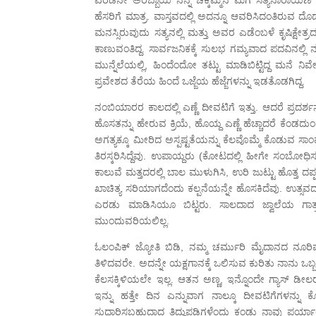
ಹೆಸರಿಗೆ ಮಾತ್ರ. ವಾಸ್ತವದಲ್ಲಿ ಅದನ್ನೂ ಆವರಿಸಿದಂತಿರುವ ದೊ
ಮನಸ್ಸಿರುವುದು ಸತ್ಯನಲ್ಲಿ ಮತ್ತು ಅವರ ಎಡೆಂಬಳೆ ಕೃಷಿಕ್ಷೇ
ಕಾಣುವಂತಿದ್ದ. ಸಾರ್ವಜನಿಕಕ್ಕೆ ಸುಲಭ ಗಮ್ಯವಾದ ಪದವಿನಲ್ಲಿ 
ಮುನ್ನೆಲೆಯಲ್ಲಿ, ಹಿಂದೆಂದೋ ತಟ್ಟು ಮಾಡಿಬಿಟ್ಟಿದ್ದ ಮನೆ ನಿವ
ಪ್ರವೇಶದ ತೆರೆಯ ಹಿಂದೆ ಒಜ್ಜೆಯ ಹೆಜ್ಜೆಗಳನ್ನು ಇಡತೊಡಗಿದ್ದ.
ನಂಬಿಯಾರರ ಕಾಲದಲ್ಲಿ ಎಣ್ಣೆ ದೀವಟಿಗೆ ಇತ್ತು. ಆದರೆ ಪ್ರದರ್ಶ
ಹೊಸತನ್ನು ಹೇರುವ ಕ್ರಿಯೆ, ಹೊಯ್ದ ಎಣ್ಣೆ ಹೆಚ್ಚಾದರೆ ಕೆ
ಅಗತ್ಯಕ್ಕೂ ಮೀರಿದ ಅಸ್ಪಷ್ಟತೆಯನ್ನು ಕೆಲವೊಮ್ಮೆ ಕೊಡುವ ಸ
ತಿರಸ್ಕರಿಸಿದ್ದೆವು. ಉಪಾಯ್ದರು (ಕೋಟದಲ್ಲಿ ಹೀಗೇ ಸಂಬೋ
ಕಾಲುವೆ ಮತ್ತದರಲ್ಲಿ ಬಾಲ ಮುಳುಗಿಸಿ, ಉರಿ ಜುಟ್ಟು ಹೊತ್ತ 
ಖಾಚಿತ್ಯ ಸರಿಯಾಗದೆಂದು ಕಲ್ಪನೆಯನ್ನೇ ಹೊಸಕಿದೆವು. ಉತ್
ಎರಡು ಮಾಡಿಸಿಯೂ ಬಿಟ್ಟರು. ಸಾಲದಾದ ಜ್ವಾಲೆಯ ಗಾತ್ರ
ಮುಂದುವರಿಯಲಿಲ್ಲ.
ಓಲಂಪಿಕ್ ಜ್ಯೋತಿ ಬಿಡಿ, ನಮ್ಮ ಚರ್ಮುರಿ ಮೈದಾನದ ನೂರಿಪ್ಪತ
ತಿಳಿದವರೇ. ಅದನ್ನೇ ಯಕ್ಷಗಾನಕ್ಕೆ ಒಲಿಸುವ ಕುರಿತು ನಾನು ಒ
ಕೆಲಸಕ್ಕಿಳಿಯಲೇ ಇಲ್ಲ. ಆತನ ಅಣ್ಣ, ಇನ್ನೊಂದೇ ಗ್ಯಾಸ್ ಡೀಲರ
ಇನ್ನು ಹತ್ತೇ ದಿನ ಎನ್ನುವಾಗ ನಾಲ್ಕೂ ದೀವಟಿಗೆಗಳನ್ನ
ಸುಧಾರಿಸಬಹುದಾದ ತಿದ್ದುಪಡಿಗಳೆಂದು ಕಂಡು ನಾವು ಪರ್ಯಾ