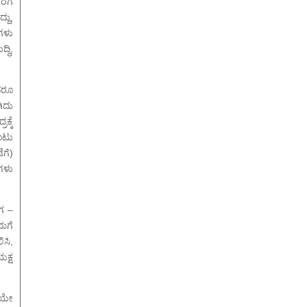
ೆಗೆ
ದು,
ಸಗಳು
್ಧಿ,
ದರೂ
ಿದು
್ಕೆ
ಂಟು
ಗೆ)
ಗಳು
ಂಗ –
ಮಗೆ
ಸಿ,
ಕ್ಷ
ಸಿಯೇ