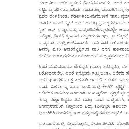
‘ಕುಂಭಕರ್ಣ ಕಾಳಗ’ ಪ್ರಸಂಗ ಘೋಷಿಸಿಕೊಂಡರು. ಆದರೆ ಕಲಾವಿದರ
ಭಟ್ಟರನ್ನು ಪರಿಚಯ ಹಿಡಿದು ಕಂಡವನಲ್ಲ, ಮಾತಾಡಿಸಿದ್ದೂ ಇಲ್ಲ
ಪ್ರವರ ಹೇಳಿಕೊಂಡು ಮಾತಿಗಿಳಿಯುವುದರೊಳಗೆ ‘ತಾನು ಪ್ರಯಾಣ
ಅವರ ಚರವಾಣಿ ‘ಸ್ವಿಚ್ ಆಫ್!’ ಅಸಂಖ್ಯ ಪ್ರಯತ್ನಗಳ ಒಂದು ಹಂತ
ಸ್ವಿಚ್ ಆಫ್ ಎನ್ನುವುದನ್ನು ಖಾತ್ರಿಪಡಿಸಿಕೊಳ್ಳುವುದಷ್ಟ
ಹಿಮ್ಮೇಳ, ಕೊನೆಗೆ ಗ್ರಹಿಸುವ ಸಹೃದಯರೂ ಇಲ್ಲ. (ಆ ಲೆಕ್ಕದಲ್ಲಿ
ಎನ್ನುವಂತೆ ನನ್ನಲ್ಲಿ ಹೇಳಿಕೊಂಡರು. ನಾನು ಕೆದಕಿ ಕೇಳ
ಅದನ್ನು ಮೀರಿ ಅವರನ್ನೊಪ್ಪಿಸುವ ದಾರಿ ನನಗೆ ಕಾಣದಾಯ್
ಹೇಳಿಕೊಂಡರೂ ನನಗವಮಾನವಾಗದಂತೆ ನಮ್ಮ ಪ್ರದರ್ಶನದ ವೀಳ್ಯವ
ಹಿಂದೆ ನಂಬಿಯಾರರೂ ಹೇಳಿದ್ದರು (ಮತ್ತೂ ಕರೆಸಿದ್ದರು), 
ವಿರೋಧವಿರಲಿಲ್ಲ. ಆದರೆ ಇನ್ನೊಂದೇ ಸುದ್ಧಿ ಬಂತು, ಬಲಿಪರ 
ಆದರೆ ಘೋಷಣೆ ಮಾತ್ರ ತಡವಾಗಿ ಆಗಲಿದೆ. ಬಲಿಪರು ಇದಕ್ಕೂ ಮೊದಲೇ 
ಎಂದು ಬಲಿಪರನ್ನು ಯಾವ ಬಾಯಿಯಲ್ಲಿ ಕೇಳಲಿ” ಪೃಥ್ವಿಗೆ
ಬಲಿಪರಿಗೆ ಅವಮಾನಕಾರಿಯಾಗಿ ತಿರುಗುತ್ತದೋ” ಪೃಥ್ವಿಗೆ ದ್ವ
ಗುಟ್ಟು ರಟ್ಟಾಗದಿದ್ದರೂ ದಿನ ಅದಲ್ಲ ಎಂದು ಖಾತ್ರಿಯಾಗಿ, ಅಷ
ಜಗದಭಿರಾಮರಿಗೆ ದಿಲ್ಲಿಯಿಂದ ವಿದ್ಯಾ ಕೋಳ್ಯೂರು ಅವರಿ
ಪುಡಾರಿಗಿರಿ ಮಾಡಲಿಲ್ಲ. ಇದು ನಮ್ಮ ಉದ್ದೇಶದ ಉದಾತ್ತತೆಗೆ
ಕಾಡಮೂಲೆಯಲ್ಲಿ, ಕತ್ತಲಮೊತ್ತದಲ್ಲಿ, ಕೇವಲ ದೀವಟಿಗೆ ಯೋಜಿತ ದ