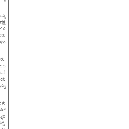
್ನು
್ಕೆ
ಬಿಳಿ
ದರು
ಿಸಿ
ರು.
 ಬಲ
ಮನೆ
ಗೆಯ
್ನೂ
ಹರಳು
ೀಟರ್
್ನುವ
್ಟೆ,