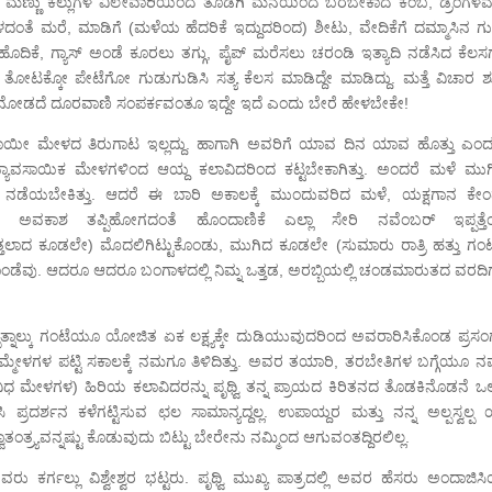
್ಪು, ಮಣ್ಣು ಕಲ್ಲುಗಳ ವಿಲೇವಾರಿಯಿಂದ ತೊಡಗಿ ಮನೆಯಿಂದ ಬರಬೇಕಾದ ಕಂಬ, ಡ್ರಂಗಳವರ
ತೆ ಮರೆ, ಮಾಡಿಗೆ (ಮಳೆಯ ಹೆದರಿಕೆ ಇದ್ದುದರಿಂದ) ಶೀಟು, ವೇದಿಕೆಗೆ ದಮ್ಮಾಸಿನ ಗುದ್
ಕ್ ಹೊದಿಕೆ, ಗ್ಯಾಸ್ ಅಂಡೆ ಕೂರಲು ತಗ್ಗು, ಪೈಪ್ ಮರೆಸಲು ಚರಂಡಿ ಇತ್ಯಾದಿ ನಡೆಸಿದ ಕೆಲ
 ತೋಟಕ್ಕೋ ಪೇಟೆಗೋ ಗುಡುಗುಡಿಸಿ ಸತ್ಯ ಕೆಲಸ ಮಾಡಿದ್ದೇ ಮಾಡಿದ್ದು. ಮತ್ತೆ ವಿಚಾರ ಶುದ
್ತೂ ನೋಡದೆ ದೂರವಾಣಿ ಸಂಪರ್ಕವಂತೂ ಇದ್ದೇ ಇದೆ ಎಂದು ಬೇರೆ ಹೇಳಬೇಕೇ!
್ಯವಸಾಯೀ ಮೇಳದ ತಿರುಗಾಟ ಇಲ್ಲದ್ದು. ಹಾಗಾಗಿ ಅವರಿಗೆ ಯಾವ ದಿನ ಯಾವ ಹೊತ್ತು ಎಂ
ವಿಧ ವ್ಯಾವಸಾಯಿಕ ಮೇಳಗಳಿಂದ ಆಯ್ದ ಕಲಾವಿದರಿಂದ ಕಟ್ಟಬೇಕಾಗಿತ್ತು. ಅಂದರೆ ಮಳೆ ಮುಗ
ನಡೆಯಬೇಕಿತ್ತು. ಆದರೆ ಈ ಬಾರಿ ಅಕಾಲಕ್ಕೆ ಮುಂದುವರಿದ ಮಳೆ, ಯಕ್ಷಗಾನ ಕೇಂದ್ರಕ
 ಅವಕಾಶ ತಪ್ಪಿಹೋಗದಂತೆ ಹೊಂದಾಣಿಕೆ ಎಲ್ಲಾ ಸೇರಿ ನವೆಂಬರ್ ಇಪ್ಪತ್ತೆ
ಕತ್ತಲಾದ ಕೂಡಲೇ) ಮೊದಲಿಗಿಟ್ಟುಕೊಂಡು, ಮುಗಿದ ಕೂಡಲೇ (ಸುಮಾರು ರಾತ್ರಿ ಹತ್ತು ಗಂಟೆ
ಕೊಂಡೆವು. ಆದರೂ ಆದರೂ ಬಂಗಾಳದಲ್ಲಿ ನಿಮ್ನ ಒತ್ತಡ, ಅರಬ್ಬಿಯಲ್ಲಿ ಚಂಡಮಾರುತದ ವರದಿ
ಇಪ್ಪತ್ನಾಲ್ಕು ಗಂಟೆಯೂ ಯೋಜಿತ ಏಕ ಲಕ್ಷ್ಯಕ್ಕೇ ದುಡಿಯುವುದರಿಂದ ಅವರಾರಿಸಿಕೊಂಡ ಪ್ರಸ
ೇಳಗಳ ಪಟ್ಟಿ ಸಕಾಲಕ್ಕೆ ನಮಗೂ ತಿಳಿದಿತ್ತು. ಅವರ ತಯಾರಿ, ತರಬೇತಿಗಳ ಬಗ್ಗೆಯೂ ನ
ಿಧ ಮೇಳಗಳ) ಹಿರಿಯ ಕಲಾವಿದರನ್ನು ಪೃಥ್ವಿ ತನ್ನ ಪ್ರಾಯದ ಕಿರಿತನದ ತೊಡಕಿನೊಡನೆ ಒಲಿ
ಪ್ರದರ್ಶನ ಕಳೆಗಟ್ಟಿಸುವ ಛಲ ಸಾಮಾನ್ಯದ್ದಲ್ಲ. ಉಪಾಯ್ದರ ಮತ್ತು ನನ್ನ ಅಲ್ಪಸ್ವಲ್ಪ ಯ
ತ್ರ್ಯವನ್ನಷ್ಟು ಕೊಡುವುದು ಬಿಟ್ಟು ಬೇರೇನು ನಮ್ಮಿಂದ ಆಗುವಂತದ್ದಿರಲಿಲ್ಲ.
ವರು ಕರ್ಗಲ್ಲು ವಿಶ್ವೇಶ್ವರ ಭಟ್ಟರು. ಪೃಥ್ವಿ ಮುಖ್ಯ ಪಾತ್ರದಲ್ಲಿ ಅವರ ಹೆಸರು ಅಂದಾಜಿ