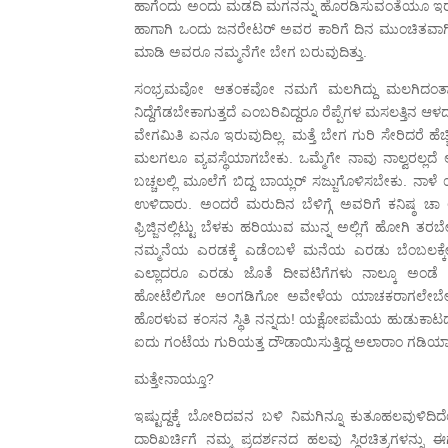
ಹಾಗೆಂದು ಅಂದು ಮಡದಿ ಮಗನನ್ನು ಹೊರಡಿಸುವಂತೆಯೂ ಇರಲಿಲ್ಲ. (
ಹಾಗಾಗಿ ಒಂದು ಜನರೇಟರ್ ಅವರ ಕಾರಿಗೆ ದಿನ ಮುಂಚಿತವಾಗಿ
ಮಾಡಿ ಅವರೂ ನಮ್ಮನೆಗೇ ಬೇಗ ಬರುವುದಿತ್ತು.
ಸಂಭ್ರಮವೋ ಆತಂಕವೋ ನಮಗೆ ಮಲಗಿದ್ದು ಮಲಗಿದಂತಾಗಲಿಲ್ಲ
ನಿದ್ದೆಗೆಡಬೇಕಾಗುತ್ತದೆ ಎಂಬರಿವಿದ್ದರೂ ರೆಪ್ಪೆಗಳ ಮಸಲತ್ತಿನ ಆಳದಲ
ವೇಗಮಿತಿ ಏನೂ ಇರುವುದಿಲ್ಲ. ಮತ್ತೆ ಬೇಗ ಗುರಿ ಸೇರಿದರೆ ಹೆ
ಮಲಗಲೂ ವ್ಯವಸ್ಥೆಯಾಗಬೇಕು. ಒಮ್ಮೆಗೇ ನಾವು ನಾಲ್ವರಲ್ಲ
ಬಚ್ಚಲಲ್ಲಿ ಮೂಲೆಗೆ ಬಿದ್ದ ಬಾಯ್ಲರ್ ಸಜ್ಜುಗೊಳಿಸಬೇಕು. 
ಉಳಿದಾರು. ಅಂದರೆ ಮರುದಿನ ಬೆಳಿಗ್ಗೆ ಅವರಿಗೆ ಕನಿಷ್
ಫ್ರಿಜ್ಜಿನಲ್ಲಿಟ್ಟು ಬೆಳಕು ಹರಿಯುವ ಮುನ್ನ ಅಲ್ಲಿಗೆ ಹೋಗ
ನಮ್ಮನೆಯ ಎರಡಕ್ಕೆ ಎಡೆಂಬಳೆ ಮನೆಯ ಎರಡು ಬೆಂಬಲಕ್ಕೇನೋ 
ಎಲ್ಲಾದರೂ ಎರಡು ಜೊತೆ ದೀವಟಿಗೆಗಳು ನಾಲ್ಕೂ ಅಂಡೆ ಮು
ಹೋಟೆಲಿಗೋ ಅಂಗಡಿಗೋ ಅವೇಳೆಯ ಯಾಚಕರಾಗಲೇಬೇಕು! ಒಟ
ಹೊರಳುವ ಕಂಸನ ಸ್ಥಿತಿ ನನ್ನದು! ಯಕ್ಷೋಪಮೆಯ ಹುಡುಕಾಟದಲ್ಲಿ 
ಐದು ಗಂಟೆಯ ಗುರಿಯತ್ತ ದೌಡಾಯಿಸುತ್ತಿದ್ದ ಅಲಾರಾಂ ಗಡಿಯ
ಮತ್ತೇನಾಯ್ತೂ?
ಇಷ್ಟುದ್ದಕ್ಕೆ ಬೋರಿದವನ ಬಳಿ ನಿಮಗಿನ್ನೂ ಕುತೂಹಲವುಳಿದಿದ
ದಾರಿಖರ್ಚಿಗೆ ನಮ್ಮ ಪ್ರದರ್ಶನದ ಹಲವು ಸ್ಥಿರಚಿತ್ರಗಳನ್ನು