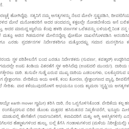
ೆ.
ಹೋಗಿದ್ದೆವು. ಸತ್ಯನಿಗೆ ನಮ್ಮ ಅಗತ್ಯಗಳನ್ನು ನೆಲದ ಮೇಲೇ ಸ್ಪಷ್ಟಪಡಿಸಿ, ದೀವಟಿಗೆಯನ
ಳಿದ ಮೇಲೆ ಮನೋಹರರಿಗೆ ಅದರ ಚಂದವನ್ನು ಕತ್ತಲಲ್ಲೇ ನೋಡಬೇಕೆಂದು ಆಸೆ ಬಲಿತದ್ದಕ
್ತು. ಅದರ ಮಾರುದ್ದ ಜ್ವಾಲೆಯ ಕೆಂಪು ಹಳದಿ ವರ್ಣಗಳ ಒಲೆತವನ್ನು ಬಳಿಯಲ್ಲಿ ನಿಂತ ನನ್ನ 
ಮತ್ತೂ ಆಚಿನ ಗಿಡಮರಗಳ ಮೇಲಿನದ್ದೆಲ್ಲಾ ಫೋಟೋ ದಾಖಲೆಗೊಳಪಡಿಸಿ ಆನಂದಿಸಿ
ನಿಗೂ ಎರಡು ಪ್ರದರ್ಶನಗಳ ನಿರ್ದೇಶಕರಿಗೂ ಮತ್ತೊಂದಷ್ಟು ಸಮಾನ ಮನಸ್ಕರಿಗೂ ಕಳ
ರರಂದು ಸ್ಥಳ ಪರಿಶೀಲನೆಗೆ ಬಂದ ಎರಡೂ ನಿರ್ದೇಶಕರು (ಸುವರ್ಣ, ಕವತ್ತಾರ್) ಉದ್ಗರಿಸಿದ
ಗಮದಲ್ಲೇ ಊಟ ತಿಂಡಿಯ ವಿತರಣೆಗೆ ಸ್ಥಳ ಆರಿಸಿದೆವು (ಊಟದಲಿ ಮುಂದು!). ದಾರಿಯ
ರಂಗಕ್ಕೇರಲು ದಾರಿ. ತುಸುವೇ ಗುಡ್ಡೆ ಏರುವ ಮುಖ್ಯ ದಾರಿಯ ಎಡಬಲಗಳು, ಬಲಕ್ಕೊದಗುವ 
ಾಗ ಪ್ರೇಕ್ಷಾಂಗಣ. ವೇದಿಕೆಯ ಆಯ ಅಳತೆ, ಕಂಬ ತೋರಣ, ಪ್ರೇಕ್ಷಾಂಗಣದ ವ್ಯಾಪ್ತಿ, ದೀವಟಿ
 ತಲೆ ಸೇರಿತು. ವಾರ ಕಳೆಯುವುದರೊಳಗೆ ಅಭಯನೂ ಬಂದು ಕ್ಯಾಮರಾ ‘ದೃಷ್ಟಿ’ಯ ಅಗತ್ಯಗಳನ
 ಆಯ್ತೇ earth mover ಸ್ವಾಮೀ) ತರಿಸಿ ದಾರಿ, ನೆಲ ಒಪ್ಪಗೊಳಿಸಿಕೊಂಡ. ವೇದಿಕೆಯ ಕಲ್ಲ 
ರೆಗೆ, ರಂಗಕ್ಕೊದಗುವ ಬಿದಿರ ಡೊಂಕು ಮತ್ತದರ ಹಸಿರುತನದ ನಿಷ್ಕರ್ಶೆವರೆಗೆ, ಇನ್ನೂರು ಮ
ಡುವಲ್ಲಿ ಹೇಗೆಹೇಗೆ (ಸಾರ್ವಜನಿಕರಿಗೆ, ಕಲಾವಿದರಿಗೆ ಮತ್ತು ಅಗ್ನಿ ಆಕಸ್ಮಿಕಗಳಿಗೆ) ಎನ
ೋಟಗೆಲಸದ ಹೆಣ್ಣಾಳುಗಳಿಂದ ಹುಲ್ಲು, ಬಲ್ಲೆ ತೆಗೆಸಿ ಗಂಡಾಳುಗಳಿಂದ (ಮಳೆಯ ನಿರೀಕ್ಷೆಯಲ್ಲಿ) ಕಟ