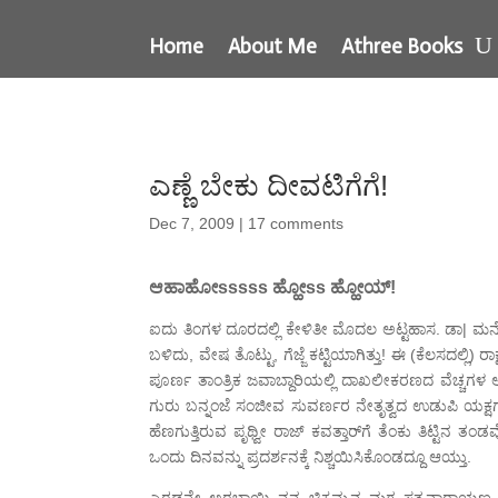
Home
About Me
Athree Books
ಎಣ್ಣೆ ಬೇಕು ದೀವಟಿಗೆಗೆ!
Dec 7, 2009
|
17 comments
ಆಹಾಹೋsssss ಹ್ಹೋss ಹ್ಹೋಯ್!
ಐದು ತಿಂಗಳ ದೂರದಲ್ಲಿ ಕೇಳಿತೀ ಮೊದಲ ಅಟ್ಟಹಾಸ. ಡಾ|
ಬಳಿದು, ವೇಷ ತೊಟ್ಟು, ಗೆಜ್ಜೆ ಕಟ್ಟಿಯಾಗಿತ್ತು! ಈ (ಕೆಲಸದಲ್ಲಿ
ಪೂರ್ಣ ತಾಂತ್ರಿಕ ಜವಾಬ್ದಾರಿಯಲ್ಲಿ ದಾಖಲೀಕರಣದ ವೆಚ್ಚಗಳ ಅ
ಗುರು ಬನ್ನಂಜೆ ಸಂಜೀವ ಸುವರ್ಣರ ನೇತೃತ್ವದ ಉಡುಪಿ ಯಕ್ಷಗಾ
ಹೆಣಗುತ್ತಿರುವ ಪೃಥ್ವೀ ರಾಜ್ ಕವತ್ತಾರ್‌ಗೆ ತೆಂಕು ತಿಟ್ಟಿ
ಒಂದು ದಿನವನ್ನು ಪ್ರದರ್ಶನಕ್ಕೆ ನಿಶ್ಚಯಿಸಿಕೊಂಡದ್ದೂ ಆಯ್ತು.
ಎರಡನೇ ಅರಬ್ಬಾಯಿ ನನ್ನ ಚಿಕ್ಕಮ್ಮನ ಮಗ ಸತ್ಯನಾರಾಯಣ 