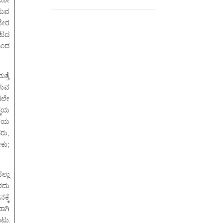
ೆಸುವ
ನೇರ
ತೋಟದ
ದಿಂದ
ತ್ತೆ
ಳುವ
ದಲೇ
ಣೆಯ
ಕೆಯ
ರು,
ಕು;
್ಲಾ
ರದು
ಕ್ಕೆ
ಾಗಿ
್ಟು