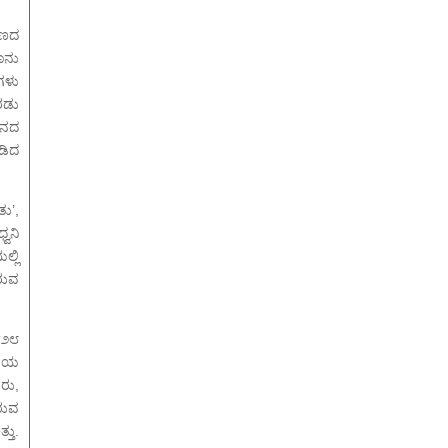
ರಣದ
ಾನು
ಗಳು
ರಡು
ಶನದ
ಿಡಿದ
ತು’,
್ವನಿ
್ಲಿ
ಬರುವ
‘೨೮
ಮನೆಯ
ರು,
ರುವ
ತು.