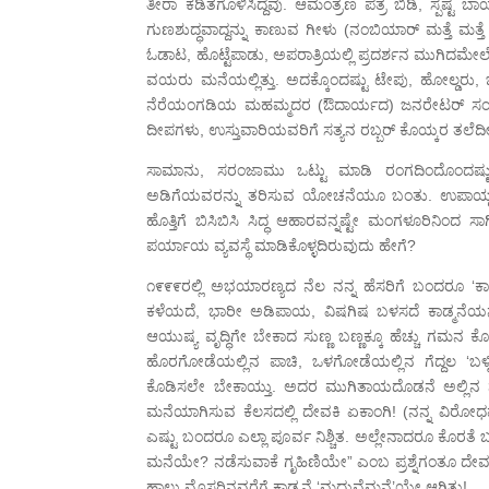
ತೀರಾ ಕಡಿತಗೊಳಿಸಿದ್ದೆವು. ಆಮಂತ್ರಣ ಪತ್ರ ಬಿಡಿ, ಸ್ಪಷ್ಟ
ಗುಣಶುದ್ಧವಾದ್ದನ್ನು ಕಾಣುವ ಗೀಳು (ನಂಬಿಯಾರ್ ಮತ್ತೆ ಮತ
ಓಡಾಟ, ಹೊಟ್ಟೆಪಾಡು, ಅಪರಾತ್ರಿಯಲ್ಲಿ ಪ್ರದರ್ಶನ ಮುಗಿದಮೇಲೆ ವಿ
ವಯರು ಮನೆಯಲ್ಲಿತ್ತು. ಅದಕ್ಕೊಂದಷ್ಟು ಟೇಪು, ಹೋಲ್ಡರು, 
ನೆರೆಯಂಗಡಿಯ ಮಹಮ್ಮದರ (ಔದಾರ್ಯದ) ಜನರೇಟರ್ ಸಂಪರ್ಕದಲ್ಲ
ದೀಪಗಳು, ಉಸ್ತುವಾರಿಯವರಿಗೆ ಸತ್ಯನ ರಬ್ಬರ್ ಕೊಯ್ಕರ ತಲೆ
ಸಾಮಾನು, ಸರಂಜಾಮು ಒಟ್ಟು ಮಾಡಿ ರಂಗದಿಂದೊಂದಷ್ಟ
ಅಡಿಗೆಯವರನ್ನು ತರಿಸುವ ಯೋಚನೆಯೂ ಬಂತು. ಉಪಾಯ್ದರು 
ಹೊತ್ತಿಗೆ ಬಿಸಿಬಿಸಿ ಸಿದ್ಧ ಆಹಾರವನ್ನಷ್ಟೇ ಮಂಗಳೂರಿನಿಂದ
ಪರ್ಯಾಯ ವ್ಯವಸ್ಥೆ ಮಾಡಿಕೊಳ್ಳದಿರುವುದು ಹೇಗೆ?
೧೯೯೯ರಲ್ಲಿ ಅಭಯಾರಣ್ಯದ ನೆಲ ನನ್ನ ಹೆಸರಿಗೆ ಬಂದರೂ ‘ಕಾ
ಕಳೆಯದೆ, ಭಾರೀ ಅಡಿಪಾಯ, ವಿಷಗಿಷ ಬಳಸದೆ ಕಾಡ್ಮನೆಯನ್ನ
ಆಯುಷ್ಯ ವೃದ್ಧಿಗೇ ಬೇಕಾದ ಸುಣ್ಣ ಬಣ್ಣಕ್ಕೂ ಹೆಚ್ಚು ಗಮನ ಕೊಟ
ಹೊರಗೋಡೆಯಲ್ಲಿನ ಪಾಚಿ, ಒಳಗೋಡೆಯಲ್ಲಿನ ಗೆದ್ದಲ ‘ಬಳ್ಳಿಗಳು
ಕೊಡಿಸಲೇ ಬೇಕಾಯ್ತು. ಅದರ ಮುಗಿತಾಯದೊಡನೆ ಅಲ್ಲಿನ ನಮ್ಮ ಕನ
ಮನೆಯಾಗಿಸುವ ಕೆಲಸದಲ್ಲಿ ದೇವಕಿ ಏಕಾಂಗಿ! (ನನ್ನ ವಿರೋ
ಎಷ್ಟು ಬಂದರೂ ಎಲ್ಲಾ ಪೂರ್ವ ನಿಶ್ಚಿತ. ಅಲ್ಲೇನಾದರೂ ಕೊರತೆ
ಮನೆಯೇ? ನಡೆಸುವಾಕೆ ಗೃಹಿಣಿಯೇ” ಎಂಬ ಪ್ರಶ್ನೆಗಂತೂ ದೇವಕಿಯ
ಹಾಲು ಮೊಸರಿನವರೆಗೆ ಕಾಡ್ಮನೆ ‘ಮದುವೆಮನೆ’ಯೇ ಆಗಿತ್ತು!