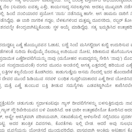
ಡ್ಡ ನೆಲ (ಸುಮಾರು ಐವತ್ತು ಎಕ್ರೆ), ಕಾರ್ಯಸಾಧ್ಯ ಸವಲತ್ತುಗಳು ಅದಕ್ಕೂ ಮುಖ್ಯವಾಗಿ ನಡ
ತ್ರದಲ್ಲಿ. ಹಿಂದೆ ನಂಬಿಯಾರರ ಪ್ರಯೋಗ ‘ನಾನು’ ನಡೆಸಿದ್ದೂ ಹಾಗೇ. ಆಗ ಡಾಮರು ದಾರಿಗೆ 
ನಡೆಸಿದ್ದೆವು. ಈ ಬಾರಿ ನಾಗರಿಕ ಗದ್ದಲ, ಬೆಳಕುಗಳಿಂದ ಮತ್ತಷ್ಟು ದೂರಸರಿದು, ರಬ್ಬರ್ 
ೇಶನವನ್ನೇ ಕೇಂದ್ರವಾಗಿಟ್ಟುಕೊಂಡು ಸ್ಥಳ ಆಯ್ಕೆ ಮಾಡಿದ್ದೆವು. ಸತ್ಯ ಇಮ್ಮಡಿಸಿದ ಉತ್ಸಾಹ
ನದುದ್ದಕ್ಕೂ ಎಣ್ಣೆ ಹೊಯ್ಯುವವನ ಓಡಾಟ, ಬಟ್ಟೆ ಸಿಂಬೆ ಮಸಿಗಟ್ಟಿದಾಗ ಕುಟ್ಟಿ ಉದುರಿಸುವ ಮ
ಂಡದುಂಡೆಗಳಂತೆ ಸುರಿದು ಕೆಲವೊಮ್ಮೆ ನೆಲದಲ್ಲೂ ಉರಿಯುವ ನೋಟ, ಕಿಡಿಕಾರುವ ಹೊಗೆಯುಗು
ಾಂಪ್ರದಾಯಿಕ ಎಣ್ಣೆದೀವಟಿಗೆಯನ್ನು ನಾವು (ಮನೋಹರ ಉಪಾಧ್ಯರನ್ನು ಸೇರಿಸಿ ‘ನಾವು’) ಮೊ
ಧಿಸುವ ಸಂಪ್ರದಾಯವಂತೆ) ರಂಗದ ಮೂರೂ ಅಂಚಿನಲ್ಲಿ ಅಗತ್ಯ ಎತ್ತರದಲ್ಲಿ ಹರಿಯುವ ಎಣ್
ದಪ್ಪ ಬತ್ತಿಗಳ ಕಲ್ಪನೆಯಿಂದ ತೊಡಗಿದರು. ಕಾಡುಗುಡ್ಡೆಯ ಅಸಮ ನೆಲದಲ್ಲಿ ಇದರ ಹೊಂದಾಣಿ
ಸವದ ದೇವರ ಮುಂದೆ ಹಿಡಿಯುವ ಸರಪಳಿ ಬಂಧಿತ ಗುದ್ದಲಿಯಾಕಾರದ ಎಣ್ಣೆ ದೀಪ ಯೋಚಿಸಿದ
 ಮತ್ತೆ ಎಣ್ಣೆ ತುಂಬುವ ಬತ್ತಿ ತೀಡುವ ಸಮಸ್ಯೆಗಳು ಎಡವಟ್ಟಾಗಿಯೇ ಕಾಣಿಸಿರಬೇ
್ತೆಂಟನೇ ಚಡುಗುಡು ಸ್ಪರ್ಧಾಕೂಟವೂ ಗ್ಯಾಸ್ ದೀವಟಿಗೆಗಳನ್ನು ಬಳಸುತ್ತಿರುವುದು ನಾವೆಲ
ಬ್ಬ ಗ್ಯಾಸ್ ಸ್ಟೌ ರಿಪೇರಿಯವನ ಬಳಿ ವಿಚಾರಿಸಿದೆ. ಆತ ಭಾರೀ ಉತ್ಸಾಹವೇನೋ ತೋರಿಸಿದ ಆದ
್, ಅಷ್ಟೇ ಆಕಸ್ಮಿಕವಾಗಿ ಪರಿಚಯವಾಗಿ, ಸತಾವಣೆಯಲ್ಲಿ ಅಳಿಲಸೇವೆ ಸಲ್ಲಿಸಿದರೂ ಪ್ರದರ್ಶನ
ು ಕೊಟ್ಟ. ಅದರ ತಾಂತ್ರಿಕ ವಿವರಗಳು, ಕೊರತೆಗಳು ಇಲ್ಲಿ ಬೇಡ. ಆದರೆ ಅವು ಸುಲಭವ
ಯ ವ್ಯವಸ್ಥೆಯನ್ನು ಯೋಚಿಸದೆ ಮುಂದುವರಿದೆವು. ವಾಸ್ತವವಾಗಿ ಅಂತಿಮ ಅಟ್ಟಹಾಸ ಕೊಟ