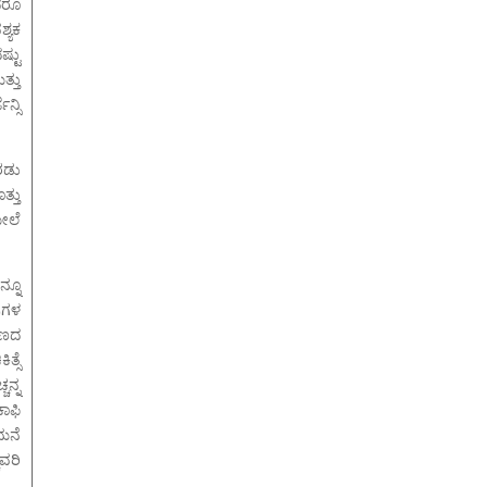
ದರೂ
್ಯಕ
ಷ್ಟು
್ತು
್ಸಿ
ರಡು
್ತು
ೇಲೆ
್ನೂ
ುಗಳ
ಕಾಣದ
್ಸೆ
ನ್ನ
ಾಫಿ
 ಮನೆ
ವರಿ