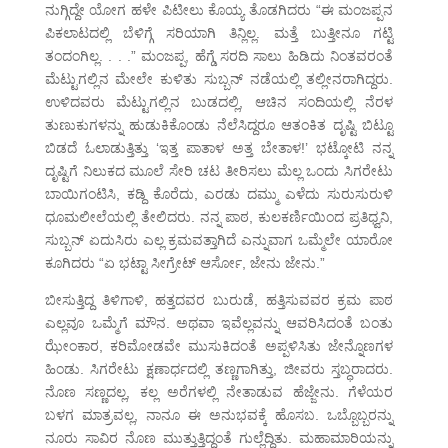
ನುಗ್ಗಿದ್ದೇ ಯೋಗ ಹಳೇ ಪಿಟೀಲು ಕೊಯ್ಯ ತೊಡಗಿದರು “ಈ ಮಂಜಪ್ಪನ
ಪಿಕಲಾಟದಲ್ಲಿ ಬೆಳಿಗ್ಗೆ ಸರಿಯಾಗಿ ತಿನ್ಲಿಲ್ಲ. ಮತ್ತೆ ಬುತ್ತೀನೂ ಗಟ್ಟಿ
ತಂದಂಗಿಲ್ಲ. . . .” ಮಂಜಪ್ಪ, ಹೆಗ್ಡೆ ಸರದಿ ಸಾಲು ಹಿಡಿದು ನಿಂತವರಂತೆ
ಮೆಟ್ಟುಗಲ್ಲಿನ ಮೇಲೇ ಕುಳಿತು ಸುಬ್ಬನ್ ನಡೆಯಲ್ಲಿ ತಲ್ಲೀನರಾಗಿದ್ದರು.
ಉಳಿದವರು ಮೆಟ್ಟುಗಲ್ಲಿನ ಬುಡದಲ್ಲಿ, ಆಚಿನ ಸಂದಿಯಲ್ಲಿ ನೆರಳ
ತುಣುಕುಗಳನ್ನು ಹುಡುಕಿಕೊಂಡು ನೆಲೆಸಿದ್ದರೂ ಆತಂಕಿತ ದೃಷ್ಟಿ ಬಿಟ್ಟೂ
ಬಿಡದೆ ಓಲಾಡುತ್ತಿತ್ತು ‘ಇತ್ತ ಪಾತಾಳ ಅತ್ತ ಬೇತಾಳ!’ ಭಟ್ಕೋಟಿ ನನ್ನ
ದೃಷ್ಟಿಗೆ ನಿಲುಕದ ಮೂಲೆ ಸೇರಿ ಚಟ ತೀರಿಸಲು ಮೆಲ್ಲ ಒಂದು ಸಿಗರೇಟು
ಬಾಯಿಗಂಟಿಸಿ, ಕಡ್ದಿ ಕೊರೆದು, ಎರಡು ದಮ್ಮು ಎಳೆದು ಸುರುಸುರುಳಿ
ಧೂಮಲೀಲೆಯಲ್ಲಿ ತೇಲಿದರು. ನನ್ನ ಪಾಠ, ಕುಲಕರ್ಣಿಯಿಂದ ಪ್ರತಿಧ್ವನಿ,
ಸುಬ್ಬನ್ ಏದುಸಿರು ಎಲ್ಲ ಕ್ರಮವತ್ತಾಗಿದೆ ಎನ್ನುವಾಗ ಒಮ್ಮೆಲೇ ಯಾರೋ
ಕೂಗಿದರು “ಏ ಭಟ್ಟಾ ಸೀಗ್ರೇಟ್ ಆರ್ಸೋ, ಜೇನು ಜೇನು.”
ಬೀಸುತ್ತಿದ್ದ ತಿಳಿಗಾಳಿ, ಹತ್ತದವರ ಬುರುಡೆ, ಹತ್ತಿಸುವವರ ಕ್ರಮ ಪಾಠ
ಎಲ್ಲವೂ ಒಮ್ಮೆಗೆ ಮೌನ. ಅಥವಾ ಇವೆಲ್ಲವನ್ನು ಆವರಿಸಿದಂತೆ ಬಂತು
ಝೇಂಕಾರ, ಕರಿಮೋಡವೇ ಮುಸುಕಿದಂತೆ ಅಪ್ಪಳಿಸಿತು ಜೇನ್ನೊಣಗಳ
ಹಿಂಡು. ಸಿಗರೇಟು ಕ್ಷಣಾರ್ಧದಲ್ಲಿ ತಣ್ಣಗಾಗಿತ್ತು, ಜೀವರು ಸ್ತಬ್ಧರಾದರು.
ನೊಣ ಸಣ್ಣದಲ್ಲ, ಕಲ್ಲ ಅರೆಗಳಲ್ಲಿ ನೇತಾಡುವ ಹೆಜ್ಜೇನು. ಗೆಳೆಯರ
ಬಳಗ ಮಾತ್ರವಲ್ಲ, ನಾನೂ ಈ ಅನುಭವಕ್ಕೆ ಹೊಸಬ. ಒಬ್ಬೊಬ್ಬರನ್ನು
ನೂರು ಸಾವಿರ ನೊಣ ಮುತ್ತುತ್ತಿದ್ದಂತೆ ಗುಲ್ಲೆದ್ದಿತು. ಮಹಾಮಾರಿಯನ್ನು