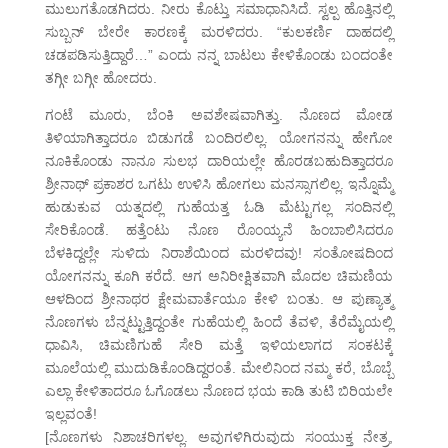
ಮುಲುಗತೊಡಗಿದರು. ನೀರು ಕೊಟ್ತು ಸಮಾಧಾನಿಸಿದೆ. ಸ್ವಲ್ಪ ಹೊತ್ತಿನಲ್ಲಿ
ಸುಬ್ಬನ್ ಬೇರೇ ಕಾರಣಕ್ಕೆ ಮರಳಿದರು. “ಕುಲಕರ್ಣಿ ದಾಹದಲ್ಲಿ
ಚಡಪಡಿಸುತ್ತಿದ್ದಾರೆ…” ಎಂದು ನನ್ನ ಬಾಟಲು ಕೇಳಿಕೊಂಡು ಬಂದಂತೇ
ತಗ್ಗೀ ಬಗ್ಗೀ ಹೋದರು.
ಗಂಟೆ ಮೂರು, ಬೆಂಕಿ ಅವಶೇಷವಾಗಿತ್ತು. ನೊಣದ ಮೋಡ
ತಿಳಿಯಾಗಿತ್ತಾದರೂ ಬಿಡುಗಡೆ ಬಂದಿರಲಿಲ್ಲ. ಯೋಗನನ್ನು ಹೇಗೋ
ನೂಕಿಕೊಂಡು ನಾನೂ ಸುಲಭ ದಾರಿಯಲ್ಲೇ ಹೊರಡಬಹುದಿತ್ತಾದರೂ
ಶ್ರೀನಾಥ್ ಪ್ರಕಾಶರ ಒಗಟು ಉಳಿಸಿ ಹೋಗಲು ಮನಸ್ಸಾಗಲಿಲ್ಲ. ಇನ್ನೊಮ್ಮೆ
ಹುಡುಕುವ ಯತ್ನದಲ್ಲಿ ಗುಹೆಯತ್ತ ಓಡಿ ಮೆಟ್ಟುಗಲ್ಲ ಸಂದಿನಲ್ಲಿ
ಸೇರಿಕೊಂಡೆ. ಹತ್ತೆಂಟು ನೊಣ ರೊಂಯ್ಯನೆ ಹಿಂಬಾಲಿಸಿದರೂ
ಬೆಳಕಿದ್ದಲ್ಲೇ ಸುಳಿದು ನಿರಾಶೆಯಿಂದ ಮರಳಿದವು! ಸಂತೋಷದಿಂದ
ಯೋಗನನ್ನು ಕೂಗಿ ಕರೆದೆ. ಆಗ ಅನಿರೀಕ್ಷಿತವಾಗಿ ಮೊದಲ ಚಿಮಣಿಯ
ಆಳದಿಂದ ಶ್ರೀನಾಥರ ಕ್ಷೇಮವಾರ್ತೆಯೂ ಕೇಳಿ ಬಂತು. ಆ ಪುಣ್ಯಾತ್ಮ
ನೊಣಗಳು ಬೆನ್ನಟ್ಟುತ್ತಿದ್ದಂತೇ ಗುಹೆಯಲ್ಲಿ ಹಿಂದೆ ತೆವಳಿ, ತೆರೆಮೈಯಲ್ಲಿ
ಧಾವಿಸಿ, ಚಿಮಣಿಗುಹೆ ಸೇರಿ ಮತ್ತೆ ಇಳಿಯಲಾಗದ ಸಂಕಟಕ್ಕೆ
ಮೂಲೆಯಲ್ಲಿ ಮುದುಡಿಕೊಂಡಿದ್ದರಂತೆ. ಮೇಲಿನಿಂದ ನಮ್ಮ ಕರೆ, ಬೊಬ್ಬೆ
ಎಲ್ಲಾ ಕೇಳಿತಾದರೂ ಓಗೊಡಲು ನೊಣದ ಭಯ ಕಾಡಿ ತುಟಿ ಬಿರಿಯಲೇ
ಇಲ್ಲವಂತೆ!
[ನೊಣಗಳು ನಿಶಾಚರಿಗಳಲ್ಲ. ಅವುಗಳಿಗಿರುವುದು ಸಂಯುಕ್ತ ನೇತ್ರ,