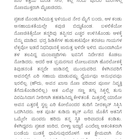
ಜಾರಿ ಕತ್ತೆಯ ಮಂಡೆ ಸೇರಿ, ಕಲ್ಲ ಸಂದು ಪೊದರ ಮರೆಗಳಲ್ಲಿ
ನೊಣಮುಕ್ತರಾಗಿ ಮೈಚಾಚಿದರು.
ಪ್ರಕಾಶ ಮೊಂಡುಗಿವಿಯತ್ತ ಇಳಿಯುವ ನೇರ ಮೈಗೆ ಬಂದು, ಆಳ ಕಂಡು
ಅಸಹಾಯಕತೆಯಲ್ಲೇ ಕವುಚಿ ಬಿದ್ದುಕೊಂಡ. ಬಳಲಿಕೆಯೋ
ನೊಣಚಿಕಿತ್ಸೆಯೋ ತನ್ನರಿವು ತಪ್ಪಿಸದ ಎಚ್ಚರ ಉಳಿಸಿಕೊಂಡು ಆಳಕ್ಕೆ
ಬೆನ್ನು ಮಾಡಿದ. ಭದ್ರ ಹಿಡಿಕೆಗಳ ಹುಡುಕಾಟವೋ ತರಚಲು ಗಾಯಗಳ
ಲೆಕ್ಕವೋ ಇಡದೆ ನಿಧನಿಧಾನಕ್ಕೆ ಜಾರುತ್ತ ಇಳಿದೇ ಇಳಿದ. ಮುಂದಾಗಿಯೇ
ತಳ ತಲಪಿದ್ದ ಮಂಜಪ್ಪಾದಿಗಳು ಇವನಿಗೆ ನಿರ್ದೇಶನ ಕೊಡಲು
ನೋಡಿದರು. ಆದರೆ ಆತ ಭ್ರಮರಗಾನ ಲೋಲುಪನಾಗಿ ಹೊರಲೋಕಕ್ಕೆ
ಕಿವುಡನಂತೆ ತನ್ನದೇ ಜಾಡಿನಲ್ಲಿ ಮುಂದುವರಿದ. ಕೆಳಗಿನವರಿಗೆ
ಅವನಲ್ಲಿಗೆ ಏರಿ ಸಹಾಯ ಮಾಡುವಷ್ಟು ಧೈರ್ಯವೂ ಅನುಭವವೂ
ಇರಲಿಲ್ಲ. (ಹೌದು, ಅವನ ಖಾಸಾ ನೊಣ ಪರಿವಾರ ಪೂರ್ಣ ನಿವೃತ್ತಿ
ತೆಗೆದುಕೊಂಡಿರಲಿಲ್ಲ.) ಆತ ಎಲ್ಲೋ ಸಣ್ಣ ತಗ್ಗು ಸಿಕ್ಕಲ್ಲಿ ತುಸು
ವಿರಮಿಸಿದಾಗ ನೀರಿಗಾಗಿ ತಹತಹಿಸಿದ್ದು ಕೇಳಿತಂತೆ. ಮಿತ್ರರಲ್ಲಿ ಯಾರೋ
ಅವನ ಎತ್ತರಕ್ಕೆ ಸ್ವಲ್ಪ ಏರಿ ಕೋಲೊಂದರ ತುದಿಗೆ ನೀರಕ್ಯಾನ್ ಸಿಕ್ಕಿಸಿ
ಒದಗಿಸಿದರು. ಆತ ಪೂರ್ತಿ ಕುಡಿದು ಕ್ಯಾನ್ ಎಸೆದ. ಜೊತೆಗೆ ಆತನಿಗೆ
ಒಮ್ಮೆಲೇ ಮಂಪರು ಹರಿದು ತನ್ನ ಸ್ಥಿತಿ ಅರಿವಾದಂತೆ ಕಂಡಿತು.
ಕೆಳಗಿದ್ದವರು ಪ್ರಕಾಶ ಜಾರಿದ, ಬೀಳ್ತಾ ಇದ್ದಾನೆ ಎಂದೆಲ್ಲಾ ಆತಂಕಿತರಾಗಿ
ಬಂಡೆಯ ಬುಡಕ್ಕೆ ಧಾವಿಸುವುದರೊಳಗೆ ಆತ ಕ್ಷೇಮವಾಗಿ ನೆಲ