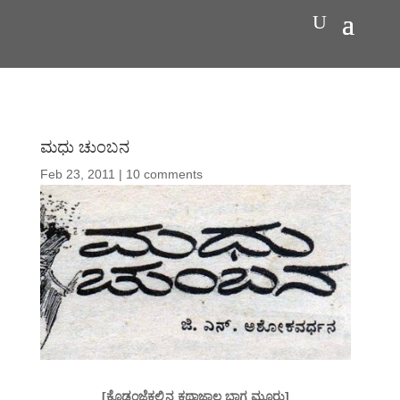
ಮಧು ಚುಂಬನ
Feb 23, 2011
|
10 comments
[ಕೊಡಂಜೆಕಲ್ಲಿನ ಕಥಾಜಾಲ ಭಾಗ ಮೂರು]