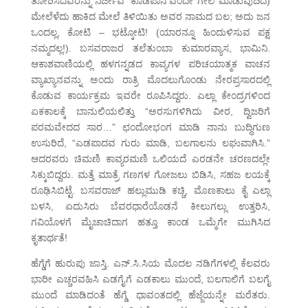
ತೋರಿಸದವರನ್ನು ನಿರ್ಜೀವ ‘ಕೊಡಪಾನ’ವೆಂದೇ ಗೇಲಿ ಮಾಡುವುದಿದೆ)
ಮೇಲೆಳೆದು ಹಾಕಿದ ಮೇಲೆ ತಿಳಿಯಿತು ಅವರ ನಾಮದ ಬಲ; ಅದು ಜನ
ಒಂದಲ್ಲ, ಕೋಟಿ – ಭಟ್ಕೋಟಿ! (ಯಾರನ್ನೂ ಹಿಂದುಳಿಸುವ ಪಕ್ಷ
ನಮ್ಮದಲ್ಲ!). ಬಸವರಾಜರ ತಲೆತುಂಬಾ ಕುಮಾರವ್ಯಾಸ, ಭಾಮಿನಿ.
ಆಕಾಶವಾಣಿಯಲ್ಲಿ ಹಳಗನ್ನಡದ ಕಾವ್ಯಗಳ ಪರಿಚಯಾತ್ಮಕ ವಾಚನ
ವ್ಯಾಖ್ಯಾನವನ್ನು ಅಂದು ರಾತ್ರಿ ಮೊದಲುಗೊಂಡು ನೇರಪ್ರಸಾರದಲ್ಲಿ
ಕೊಡುವ ಕಾರ್ಯಕ್ರಮ ಇವರೇ ರೂಪಿಸಿದ್ದರು. ಎಲ್ಲಾ ಕೇಂದ್ರಗಳಿಂದ
ಏಕಕಾಲಕ್ಕೆ ಬಾನುಲಿಯಲಿತ್ತು “ಅರಸುಗಳಿಗಿದು ವೀರ, ದ್ವಿಜರಿಗೆ
ಪರಮವೇದದ ಸಾರ…” ಛಂದೋಭಂಗ ಮಾಡಿ ನಾನು ಬುದ್ಧಿಗುಣ
ಉಸುರಿದೆ, “ಎಡಪಾದವ ಗುರು ಮಾಡಿ, ಬಲಗಾಲನು ಲಘುವಾಗಿಸಿ.”
ಆದರವರು ಚಿಮಣಿ ಕಾವ್ಯರಮಣಿ ಒಲಿಯದೆ ಎರಡನೇ ಚರಣದಲ್ಲೇ
ಸಿಕ್ಕುಬಿದ್ದರು. ಮತ್ತೆ ಮಾತ್ರೆ ಗಣಗಳ ಗೋಜಲು ಬಿಡಿಸಿ, ಸಹಜ ಲಯಕ್ಕೆ
ರೂಢಿಸಿಬಿಟ್ಟೆ. ಬಸವರಾಜ್ ಹಲ್ಲುಮುಡಿ ಕಚ್ಚಿ, ಮೊಣಕಾಲು ಕೈ ಎಲ್ಲಾ
ಬಳಸಿ, ಏದುಸಿರು ಬೆವರಧಾರೆಯೊಡನೆ ಕೀಲುಗಲ್ಲು ಉತ್ತರಿಸಿ,
ಗವಿಯೊಳಗೆ ಮೈಚಾಚಿದಾಗ ಹತ್ತೂ ಕಾಂಡ ಒಮ್ಮೆಗೇ ಮುಗಿಸಿದ
ಕೃತಾರ್ಥತೆ!
ಹೆಗ್ಡೆಗೆ ಹುರುಪು ಜಾಸ್ತಿ. ಎನ್.ಸಿ.ಸಿಯ ಮೊದಲ ನಡಿಗೆಗಳಲ್ಲಿ ಕೆಲವರು
ಭಾರೀ ಎಚ್ಚರವಹಿಸಿ ಎಡಗೈಗೆ ಎಡಕಾಲು ಮುಂದೆ, ಬಲಗಾಲಿಗೆ ಬಲಗೈ
ಮುಂದೆ ಮಾಡಿದಂತೆ ಹೆಗ್ಡೆ ಧಾವಂತದಲ್ಲಿ ಹೆಜ್ಜೆಯನ್ನೇ ಮರೆತರು.