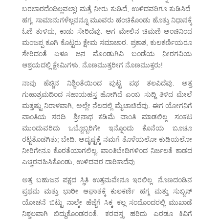
ಬರಬಾರದೆಂದಿಲ್ಲವಲ್ಲಾ) ಮತ್ತೆ ನೀರು ಕುಡಿದೆ, ಉಳಿದವರಿಗೂ ಕುಡಿಸಿದೆ.
ಹಗ್ಗ, ಸಾಮಾನುಗಳೆಲ್ಲವನ್ನೂ ಮೂವರು ಹಂಚಿಕೊಂಡು ಹೊತ್ತು ನಿಧಾನಕ್ಕೆ
ಓಣಿ ತುಳಿದು, ಕಾಡು ಸೇರಿದೆವು. ಆಗ ಮೇಲಿನ ಚಿಮಣಿ ಅಂಚಿನಿಂದ
ಮಂಜಪ್ಪ ಕೂಗಿ ಕೊಟ್ಟರು ಕ್ಷೇಮ ಸಮಾಚಾರ. ಪ್ರಕಾಶ, ಕುಲಕರ್ಣಿಯರೂ
ಸೇರಿದಂತೆ ಏಳೂ ಜನ ಮೊಂಡುಗಿವಿ ಬಂಡೆಯ ನೀರಗವಿಯ
ಆಶ್ರಯದಲ್ಲಿ ಕ್ಷೇಮಿಗಳು. ನೊಣಮುತ್ತರೀಗ ನೊಣಮುಕ್ತರು!
ನಾವು ಹೆಚ್ಚಿನ ನಿಶ್ಚಿಂತೆಯಿಂದ ಪುಟ್ಟ ಪಥ ತಲಪಿದೆವು. ಅತ್ತ
ಗುಹಾಶ್ರಮದಿಂದ ಸಹಾಯಹಸ್ತ ಹೋಗಿದೆ ಎಂಬ ಸುದ್ದಿ ತಿಳಿದ ಮೇಲೆ
ಮತ್ತಷ್ಟು ನಿರಾಳವಾಗಿ, ಅಲ್ಲೇ ನೆಲದಲ್ಲಿ ಮೈಚಾಚಿದೆವು. ಈಗ ಯೋಗನಿಗೆ
ವಾಂತಿಯ ಸರದಿ. ಶ್ರೀನಾಥ ಕಡಿಮೆ ವಾಂತಿ ಮಾಡಲಿಲ್ಲ. ಸಂಕಟ
ಮುಂದುವರಿದು ಒಬ್ಬೊಬ್ಬರಿಗೇ ಇನ್ನೊಂದು ಕೊನೆಯ ಬೂಚೂ
ರಟ್ಟತೊಡಗಿತು; ಬೇದಿ. ಅದೃಷ್ಟಕ್ಕೆ ನಮಗೆ ತೊಳೆಯಲೋ ಕುಡಿಯಲೋ
ನೀರಿಗೇನೂ ಕೊರತೆಯಾಗಲಿಲ್ಲ. ವಾಂತಿಬೇದಿಗಳಿಂದ ನಿರ್ಜಲತೆ ಕಾಡದ
ಎಚ್ಚರವಹಿಸಿಕೊಂಡು, ಉಳಿದವರ ದಾರಿಕಾದೆವು.
ಅತ್ತ ಬಹುಜನ ಪಕ್ಷದ ಸ್ಥಿತಿ ಉತ್ತಮವೇನೂ ಇರಲಿಲ್ಲ. ನೊಣದಂಡಿನ
ಪ್ರಥಮ ಮತ್ತು ಭಾರೀ ಆಘಾತಕ್ಕೆ ಕುಲಕರ್ಣಿ ಹಗ್ಗ ಮತ್ತು ಸುಬ್ಬನ್
ಯೋಚನೆ ಬಿಟ್ಟು ನಾಲ್ಕೇ ಹೆಜ್ಜೆಗೆ ಸಿಕ್ಕ ಕಲ್ಲ ಸಂದೊಂದರಲ್ಲಿ ಮುಖಾಡೆ
ನಿಶ್ಚಲವಾಗಿ ಬಿದ್ದುಕೊಂಡರಂತೆ. ಕರವಸ್ತ್ರ ಹರಿದು ಎರಡೂ ಕಿವಿಗೆ