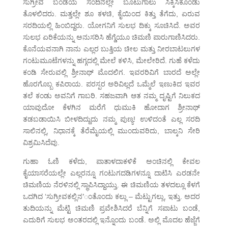
ಸುಗ್ರೀವ ಬಂಡೆಯ ಸಂದಿನಲ್ಲೇ ಬೂಟುಗಾಲು ಸಿಕ್ಕಿಸಿಕೊಂಡು
ತೊಳಲಿದರು. ಮತ್ತಲ್ಲೇ ಶೂ ಕಳಚಿ, ಕೈಯಿಂದ ಕಿತ್ತು ತೆಗೆದು, ಏರುವ
ಸರದಿಯಲ್ಲಿ ಹಿಂಬಿದ್ದರು. ಯೋಗನಿಗೆ ಸುಲಭ ದಿಕ್ಕು ಸೂಚಿಸಿದೆ. ಅವರ
ಸುಲಭ ಏರಿಕೆಯನ್ನು ಅನುಸರಿಸಿ ಹೆಗ್ಡೆಯೂ ಚಿಮಣಿ ಪಾರುಗಾಣಿಸಿದರು.
ಕೊನೆಯವನಾಗಿ ನಾನು ಎಲ್ಲರ ಬುತ್ತಿಯ ಚೀಲ ಮತ್ತು ನೀರಬಾಟಲುಗಳ
ಗಂಟುಮೂಟೆಗಳನ್ನು ಹಗ್ಗದಲ್ಲಿ ಮೇಲೆ ಕಳಿಸಿ, ಮೇಲೇರಿದೆ. ಗುಹೆ ಕಳೆದು
ಕಂಡಿ ಸೇರುವಲ್ಲಿ ಶ್ರೀನಾಥ್ ಮೊದಲಿಗ. ಇವರರಿವಿಗೆ ಬಾರದೆ ಅಲ್ಲೇ
ಹೊರಗೊಬ್ಬ ಕಪಿರಾಯ. ಪರಸ್ಪರ ಅರಿವಿಲ್ಲದೆ ಒಮ್ಮೆಲೆ ಇಣುಕಿದ ಇವರ
ತಲೆ ಕಂಡು ಅವನಿಗೆ ಗಾಬರಿ. ಸಹಜವಾಗಿ ಆತ ನಮ್ಮ ದೃಷ್ಟಿಗೆ ನಿಲುಕದ
ಯಾವುದೋ ಕೆಳಗಿನ ಮರೆಗೆ ಧುಮುಕಿ ಹೋದಾಗ ಶ್ರೀನಾಥ್
ತಡಬಡಾಯಿಸಿ ಬೀಳದಿದ್ದುದು ನಮ್ಮ ಪುಣ್ಯ! ಉಳಿದಂತೆ ಎಲ್ಲ ಸರದಿ
ಸಾಲಿನಲ್ಲಿ, ನಿಧಾನಕ್ಕೆ ತೆರೆಮೈಯಲ್ಲಿ ಮುಂದುವರಿದು, ಬಾಲ್ಕನಿ ಸೇರಿ
ವಿಶ್ರಮಿಸಿದೆವು.
ಗುಹಾ ಓಣಿ ಕಳೆದು, ಪಾತಾಳದಾಕಳಿಕೆ ಅಂಚಿನಲ್ಲಿ ಕೇವಲ
ಕೈಯಾಸರೆಯಲ್ಲೇ ಎಲ್ಲರನ್ನೂ ಗಂಟುಗದಡಿಗಳನ್ನೂ ದಾಟಿಸಿ ಎರಡನೇ
ಚಿಮಣಿಯ ನೆರಳಿನಲ್ಲಿ ಸ್ಥಾಪಿಸಿದ್ದಾಯ್ತು. ಈ ಚಿಮಣಿಯ ತಳದಲ್ಲೂ ಕೆಳಗೆ
ಒದಗಿದ ‘ಸುಗ್ರೀವಕಲ್ಲಿನ’ಂತೊಂದು ಕಲ್ಲು – ಮೆಟ್ಟುಗಲ್ಲು, ಇತ್ತು. ಅದರ
ತುದಿಯನ್ನು ಮೆಟ್ಟಿ ಚಿಮಣಿ ಪ್ರವೇಶಿಸಿದರೆ ಬೆನ್ನಿಗೆ ಸಪಾಟು ಬಂಡೆ,
ಎದುರಿಗೆ ಸುಲಭ ಅಂತರದಲ್ಲಿ ಇನ್ನೊಂದು ಬಂಡೆ. ಅಲ್ಲಿ ಮೊದಲ ಹೆಜ್ಜೆಗೆ