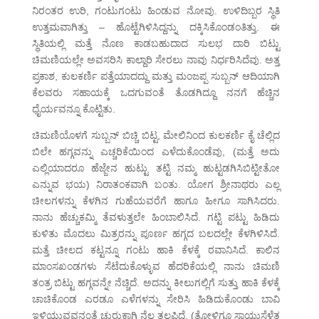
ನಿರಂತರ ಉರಿ, ಗಂಟುಗಂಟು ಹಿಂಡುವ ನೋವು. ಉಳಿದಿಬ್ಬರ ಸ್ಥಿತಿ
ಉತ್ತಮವಾಗಿತ್ತು – ಹೊಟ್ಟೆಗಿಳಿಸಿದ್ದನ್ನು ದಕ್ಕಿಸಿಕೊಂಡಂತಿತ್ತು. ಈ
ಸ್ಥಿತಿಯಲ್ಲಿ ಮತ್ತೆ ನೊಣ ಕಾಡಬಹುದಾದ ಸುಲಭ ದಾರಿ ಬಿಟ್ಟು
ಚಿಮಣಿಯಲ್ಲೇ ಅವಸರಿಸಿ ಕಾಲ್ದಾರಿ ಸೇರಲು ನಾವು ನಿರ್ಧರಿಸಿದೆವು. ಅತ್ತ
ಪ್ರಕಾಶ, ಕುಲಕರ್ಣಿ ಪತ್ತೆಯಾದದ್ದು ಮತ್ತು ಮಂಜಪ್ಪ ಸುಬ್ಬನ್ ಆದಿಯಾಗಿ
ಕೆಲವರು ಸಹಾಯಕ್ಕೆ ಒದಗುವಂತೆ ತೊಡಗಿದ್ದೂ ನನಗೆ ಹೆಚ್ಚಿನ
ಧೈರ್ಯವನ್ನೂ ಕೊಟ್ಟಿತು.
ಚಿಮಣಿಯೊಳಗೆ ಸುಬ್ಬನ್ ಬಿಚ್ಚಿ ಬಿಟ್ಟ, ಮೇಲಿನಿಂದ ಕುಲಕರ್ಣಿ ಕೈ ಚೆಲ್ಲಿದ
ಬಿಲೇ ಹಗ್ಗವನ್ನು ಎಚ್ಚರಿಕೆಯಿಂದ ಎಳೆದುಕೊಂಡೆವು, (ಮತ್ತೆ ಅದು
ಎಲ್ಲಿಯಾದರೂ ಹೆಜ್ಜೇನ ಹುಟ್ಟು ತಟ್ಟಿ ನಮ್ಮ ಹುಟ್ಟಡಗಿಸಿಬಿಟ್ಟೀತೋ
ಎನ್ನುವ ಭಯ) ನಿರಾತಂಕವಾಗಿ ಬಂತು. ಯೋಗ ಶ್ರೀನಾಥರು ಎಲ್ಲ
ಚೀಲಗಳನ್ನು ಕೆಳಗಿನ ಗುಹೆಯವರೆಗೆ ಹಾಗೂ ಹೀಗೂ ಸಾಗಿಸಿದರು.
ನಾನು ಹೆಚ್ಚುಕಮ್ಮಿ ತೆವಳುತ್ತಲೇ ಹಿಂಬಾಲಿಸಿದೆ. ಗಟ್ಟಿ ಪಟ್ಟು ಹಿಡಿದು
ಕುಳಿತು ಮೊದಲು ಮಿತ್ರರನ್ನು ಪೂರ್ಣ ಹಗ್ಗದ ಬಲದಲ್ಲೇ ಕೆಳಗಿಳಿಸಿದೆ.
ಮತ್ತೆ ಚೀಲದ ಕಟ್ಟನ್ನೂ ಗಂಟು ಹಾಕಿ ಕೆಳಕ್ಕೆ ರವಾನಿಸಿದೆ. ಕಾಲಿನ
ಮಾಂಸಖಂಡಗಳು ಸೆಟೆದುಕೊಳ್ಳುವ ಹೆದರಿಕೆಯಲ್ಲಿ ನಾನು ಚಿಮಣಿ
ತಂತ್ರ ಬಿಟ್ಟು ಹಗ್ಗವನ್ನೇ ನೆಚ್ಚಿದೆ. ಅದನ್ನು ಕೀಲುಗಲ್ಲಿಗೆ ಸುತ್ತು ಹಾಕಿ ಕೆಳಕ್ಕೆ
ಚಾಚಿಕೊಂಡ ಎರಡೂ ಎಳೆಗಳನ್ನು ಸೇರಿಸಿ ಹಿಡಿದುಕೊಂಡು ಬಾವಿ
ಇಳಿಯುವವನಂತೆ ಚುರುಕಾಗಿ ನೆಲ ತಲಪಿದೆ. (ತೋಳಿಗೂ ಸ್ನಾಯುಸೆಳೆತ