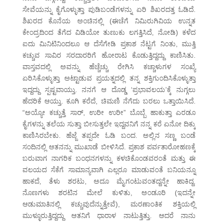
ಸೇವೆಯನ್ನು ಕೈಗೊಳ್ಳುತ್ತಾ ಪುಡಿಬಂಡೆಗಳನ್ನು ಏರಿ ಶಿಖರದತ್ತ ಓಡಿದೆ.
ಶಿಖರದ ಕೊನೆಯ ಅಂಚಿನಲ್ಲಿ (ಈಚೆಗೆ ನಿಮಿರುಗಿವಿಯ ಉನ್ನತ
ಕೇಂದ್ರದಿಂದ ತೆಗೆದ ವಿಡಿಯೋ ತುಣುಕು ಲಗತ್ತಿಸಿದೆ, ನೋಡಿ) ಕಳೆದ
ಐದು ಮಿನಿಟಿನಿಂದಲೂ ಆ ದೆಸೆಗೇಡಿ ಪ್ರಕಾಶ ನೆಟ್ಟಗೆ ನಿಂತು, ಮುತ್ತಿ
ಕಚ್ಚುವ ಸಾವಿರ ಸರದಾರರಿಗೆ ಹೋರಾಟ ಕೊಡುತ್ತಿದ್ದದ್ದು ಕಾಣಿಸಿತು.
ವಾಸ್ತವದಲ್ಲಿ ಅವನ್ನು ಹೆಚ್ಚೆಚ್ಚು ರೇಗಿಸಿ ಕಚ್ಚಾಳುಗಳ ಸಂಖ್ಯೆ
ಏರಿಸಿಕೊಳ್ಳುತ್ತಾ ಅಟ್ಟಾಡುವ ಪ್ರಯತ್ನದಲ್ಲಿ ತನ್ನ ಶಕ್ತಿಗುಂದಿಸಿಕೊಳ್ಳುತ್ತಾ
ಇದ್ದದ್ದು ಸ್ಪಷ್ಟವಾಯ್ತು. ನನಗೆ ಆ ದೊಡ್ಡ ‘ಪ್ರಭಾವಲಯ’ಕ್ಕೆ ನುಗ್ಗಲು
ಹೆದರಿಕೆ ಆಯ್ತು. ಕೂಗಿ ಕರೆದೆ, ಚಿಮಣಿ ನೆಗೆದು ಬರಲು ಒತ್ತಾಯಿಸಿದೆ.
“ಅಯ್ಯೋ ಕಚ್ಚುತ್ತೆ ಸಾರ್, ಉರೀ ಉರೀ” ಬೊಬ್ಬೆ ಹಾಕುತ್ತಾ ಎರಡೂ
ಕೈಗಳನ್ನು ತಲೆಯ ಸುತ್ತಾ ಬೀಸುತ್ತಲೇ ಇದ್ದವನಿಗೆ ನನ್ನ ಕರೆ ಏನೋ ದಿಕ್ಕು
ಕಾಣಿಸಿರಬೇಕು. ಹೆಜ್ಜೆ ತಪ್ಪದೇ ಓಡಿ ಬಂದ. ಅಲ್ಲಿನ ಸಣ್ಣ ಬಂಡೆ
ಸಂದಿನಲ್ಲಿ ಆತನನ್ನು ಮುಖಾಡೆ ಬೀಳಿಸಿದೆ. ಪ್ರಕಾಶ ಪರ್ವತಾರೋಹಣಕ್ಕೆ
ಬರುವಾಗ ನಾಗರಿಕ ಬಂಧನಗಳನ್ನು ಕಳಚಿಕೊಂಡವರಂತೆ ಮತ್ತು ಈ
ವಲಯದ ಸೆಕೆಗೆ ಸಾಮಾನ್ಯವಾಗಿ ಎಲ್ಲರೂ ಮಾಡುವಂತೆ ಬನಿಯನ್ನೂ
ಹಾಕದೆ, ತೆಳು ಶರಟು, ಅದೂ ಮೈಗಂಟುವಂತದ್ದನ್ನೇ ಹಾಕಿದ್ದ.
ನೊಣಗಳು ಶರಟಿನ ಮೇಲೆ ಕುಳಿತು, ಅಂಡೂರಿ (ಇದನ್ನೇ
ಆಡುಮಾತಿನಲ್ಲಿ ಕಚ್ಚುವುದೆನ್ನುತ್ತೇವೆ), ಮರಣಾಂತಿಕ ಶಕ್ತಿಯಲ್ಲಿ
ಮುಳ್ಳೂರುತ್ತಿದ್ದದ್ದು ಆತನಿಗೆ ಧಾರಾಳ ನಾಟುತ್ತಿತ್ತು. ಆದರೆ ನಾನು