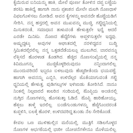
ಕೈಯಿರುವ ಬನಿಯನ್ನು ಹಾಕಿ, ಮೇಲೆ ಪೂರ್ಣ ತೋಳಿನ ದಪ್ಪ ಬಟ್ಟೆಯ
ಶರಟು ಹಾಕಿದ್ದೆ. ಹಾಗಾಗಿ ನಾನು ಪ್ರಕಾಶನ ಮೇಲೇ ಮಲಗಿ ನೊಣಧಾಳಿ
ವಿಫಲಗೊಳಿಸಲು ನೋಡಿದೆ. ಅವನ ಕೈಗಳನ್ನು ಅವನದೇ ಹೊಟ್ಟೆಯಡಿಗೆ
ಸೇರಿಸಿ, ನನ್ನ ಹಸ್ತದಲ್ಲಿ ಅವನ ಮುಖವನ್ನು ಮುಚ್ಚಿ, ಗಟ್ಟಿಧ್ವನಿಯಲ್ಲಿ
ಮಿಸುಕದಂತೆ, ಸಮಾಧಾನ ತಾಳುವಂತೆ ಹೇಳುತ್ತಲೇ ಇದ್ದೆ. ಆದರೆ
ಎರಡೇ ಮಿನಿಟು. ನೊಣದ ಹೆದ್ದೆರೆಗಳು ಅಪ್ಪಳಿಸುತ್ತಲೇ ಇದ್ದವು.
ಅಷ್ಟುದ್ದಕ್ಕೂ ಅವುಗಳ ಆಘಾತದಲ್ಲಿ ನರಳಿದ್ದವನ ಬುದ್ಧಿ
ಸ್ತಿಮಿತದಲ್ಲಿರಲಿಲ್ಲ. ನನ್ನ ಒತ್ತಡದೆಡೆಯಲ್ಲೂ ಮುಲುಗಿದ, ಬಾರವನ್ನೂ
ಲೆಕ್ಕಿಸದೆ ಹೊರಳಾಡ ತೊಡಗಿದ. ಹೆಚ್ಚಿದ ನೊಣಸಂಖ್ಯೆಯಲ್ಲಿ ನನ್ನ
ಕಿವಿಮೂಗನ್ನು ಮುಚ್ಚಿಕೊಳ್ಳದಿರುವುದೂ ನನ್ನಿಂದಾಗಲಿಲ್ಲ.
ಮುಂದುವರಿದರೆ ಇಬ್ಬರೂ ಬಳಲುವುದು ಹೆಚ್ಚಾದೀತೆಂದು ಭಯಪಟ್ಟೆ.
ಹಾಗಾಗಿ ಅವನನ್ನು ಎಬ್ಬಿಸಿ, ಉಳಿದೆಲ್ಲರ ಜೊತೆಯಾಗುವಂತೆ ಗಟ್ಟಿ
ಧ್ವನಿಯಲ್ಲಿ ಹೇಳುತ್ತ, ಪುಡಿಗಲ್ಲುಗಳ ಇಳಿಜಾಡು ತೋರಿಸಿದೆ. ನಾನೂ
ನಿಂತಲ್ಲಿ ನಿಲ್ಲಲಾರದೆ ಕಾಲರಿನ ಸಂದಿಯಲ್ಲಿ, ಟೊಪ್ಪಿಯ ಅಂಚಿನಲ್ಲಿ
ನುಗ್ಗಿದ ನೊಣಗಳನ್ನು ಹೊಸಕುತ್ತಾ ಓಡಿದೆ. ಟೊಪ್ಪಿ ಹಾರಿಹೋಯ್ತು,
ಹೆಕ್ಕಲು ತಾಳ್ಮೆ ಇರಲಿಲ್ಲ. ಬಂಡೆಗುಂಡುಗಳನ್ನು ಹೆಜ್ಜೆಗೊಂದರಂತೆ
ಕುಪ್ಪಳಿಸಿ, ಬಲಕ್ಕೆ ಹೊರಳಿ, ಉಳಿದವರಿದ್ದ ತುಂಡು ನೆಲ ಸೇರಿಕೊಂಡೆ.
ಕೇವಲ ಒಣ ಮುಳಿಹುಲ್ಲಿನ ಮರೆಯಲ್ಲಿ, ಮುತ್ತಿಗೆ ಸಡಿಲಗೊಳ್ಳದ
ನೊಣಗಳ ಆರ್ಭಟೆಯಲ್ಲಿ ಭಾರೀ ಯೋಚನೆಗಳೇನೂ ಮೊಳೆಯಲಿಲ್ಲ.