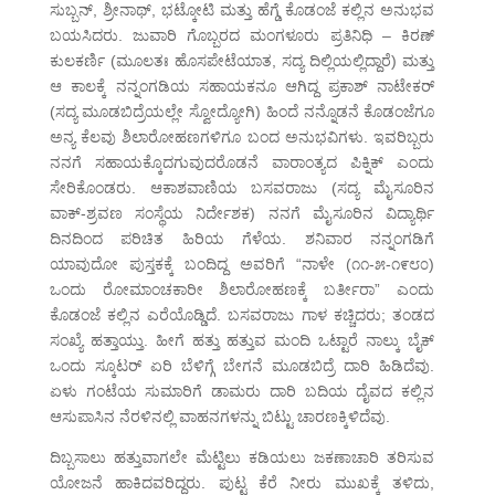
ಸುಬ್ಬನ್, ಶ್ರೀನಾಥ್, ಭಟ್ಕೋಟಿ ಮತ್ತು ಹೆಗ್ಡೆ ಕೊಡಂಜೆ ಕಲ್ಲಿನ ಅನುಭವ
ಬಯಸಿದರು. ಜುವಾರಿ ಗೊಬ್ಬರದ ಮಂಗಳೂರು ಪ್ರತಿನಿಧಿ – ಕಿರಣ್
ಕುಲಕರ್ಣಿ (ಮೂಲತಃ ಹೊಸಪೇಟೆಯಾತ, ಸದ್ಯ ದಿಲ್ಲಿಯಲ್ಲಿದ್ದಾರೆ) ಮತ್ತು
ಆ ಕಾಲಕ್ಕೆ ನನ್ನಂಗಡಿಯ ಸಹಾಯಕನೂ ಆಗಿದ್ದ ಪ್ರಕಾಶ್ ನಾಟೇಕರ್
(ಸದ್ಯ ಮೂಡಬಿದ್ರೆಯಲ್ಲೇ ಸ್ವೋದ್ಯೋಗಿ) ಹಿಂದೆ ನನ್ನೊಡನೆ ಕೊಡಂಜೆಗೂ
ಅನ್ಯ ಕೆಲವು ಶಿಲಾರೋಹಣಗಳಿಗೂ ಬಂದ ಅನುಭವಿಗಳು. ಇವರಿಬ್ಬರು
ನನಗೆ ಸಹಾಯಕ್ಕೊದಗುವುದರೊಡನೆ ವಾರಾಂತ್ಯದ ಪಿಕ್ನಿಕ್ ಎಂದು
ಸೇರಿಕೊಂಡರು. ಆಕಾಶವಾಣಿಯ ಬಸವರಾಜು (ಸದ್ಯ ಮೈಸೂರಿನ
ವಾಕ್-ಶ್ರವಣ ಸಂಸ್ಥೆಯ ನಿರ್ದೇಶಕ) ನನಗೆ ಮೈಸೂರಿನ ವಿದ್ಯಾರ್ಥಿ
ದಿನದಿಂದ ಪರಿಚಿತ ಹಿರಿಯ ಗೆಳೆಯ. ಶನಿವಾರ ನನ್ನಂಗಡಿಗೆ
ಯಾವುದೋ ಪುಸ್ತಕಕ್ಕೆ ಬಂದಿದ್ದ ಅವರಿಗೆ “ನಾಳೇ (೧೧-೫-೧೯೮೦)
ಒಂದು ರೋಮಾಂಚಕಾರೀ ಶಿಲಾರೋಹಣಕ್ಕೆ ಬರ್ತೀರಾ” ಎಂದು
ಕೊಡಂಜೆ ಕಲ್ಲಿನ ಎರೆಯೊಡ್ಡಿದೆ. ಬಸವರಾಜು ಗಾಳ ಕಚ್ಚಿದರು; ತಂಡದ
ಸಂಖ್ಯೆ ಹತ್ತಾಯ್ತು. ಹೀಗೆ ಹತ್ತು ಹತ್ತುವ ಮಂದಿ ಒಟ್ಟಾರೆ ನಾಲ್ಕು ಬೈಕ್
ಒಂದು ಸ್ಕೂಟರ್ ಏರಿ ಬೆಳಿಗ್ಗೆ ಬೇಗನೆ ಮೂಡಬಿದ್ರೆ ದಾರಿ ಹಿಡಿದೆವು.
ಏಳು ಗಂಟೆಯ ಸುಮಾರಿಗೆ ಡಾಮರು ದಾರಿ ಬದಿಯ ದೈವದ ಕಲ್ಲಿನ
ಆಸುಪಾಸಿನ ನೆರಳಿನಲ್ಲಿ ವಾಹನಗಳನ್ನು ಬಿಟ್ಟು ಚಾರಣಕ್ಕಿಳಿದೆವು.
ದಿಬ್ಬಸಾಲು ಹತ್ತುವಾಗಲೇ ಮೆಟ್ಟಿಲು ಕಡಿಯಲು ಜಕಣಾಚಾರಿ ತರಿಸುವ
ಯೋಜನೆ ಹಾಕಿದವರಿದ್ದರು. ಪುಟ್ಟ ಕೆರೆ ನೀರು ಮುಖಕ್ಕೆ ತಳಿದು,