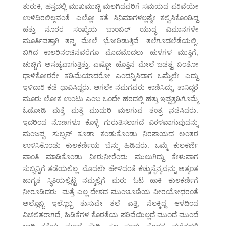
ತುರುಕಿ, ಹಸ್ತದಲ್ಲಿ ಮುಖಮುಚ್ಚಿ ಮಲಗಿದವರಿಗೆ ಸಮಯದ ಪರಿವೆಯೇ
ಉಳಿದಿರಲಿಲ್ಲವಂತೆ. ಎಲ್ಲೋ ಕತೆ ಸಿನಿಮಾಗಳಲ್ಲಷ್ಟೇ ಕಲ್ಪಿಸಿಕೊಂಡಿದ್ದ
ಹತ್ತು ನೂರರ ಸಂಖ್ಯೆಯ ಬಾಂಬರ್ ಯುದ್ಧ ವಿಮಾನಗಳೇ
ಮೂರ್ತಿವತ್ತಾಗಿ ತನ್ನ ಮೇಲೆ ಭೋರಿಡುತ್ತಿವೆ. ತಲೆಗೂದಲೆಡೆಯಲ್ಲಿ,
ಬಿಗಿದ ಕಾಲರಿನಂಚಿನವರೆಗೂ ಮೊದಮೊದಲು ಹುಳಗಳ ಮುತ್ತಿಗೆ,
ಚುಚ್ಚಿಗೆ ಅಸಹ್ಯವಾಗುತ್ತಿತ್ತು. ಎಷ್ಟೋ ಹೊತ್ತಿನ ಮೇಲೆ ಜಡತ್ವ ಬಂತೋ
ಧಾಳಿಕೋರರೇ ಕಡಿಮೆಯಾದರೋ ಎಂದನ್ನಿಸಿದಾಗ ಒಮ್ಮೆಲೇ ಎದ್ದು
ಇಳಿದಾರಿ ಕಡೆ ಧಾವಿಸಿದ್ದರು. ಆಗಲೇ ನಮಗವರು ಕಾಣಿಸಿದ್ದು. ತಾನಿದ್ದರೆ
ಮೂರು ಲೋಕ ಉಂಟು ಎಂಬ ಒಂದೇ ಹಠದಲ್ಲಿ ಹತ್ತು ಇಪ್ಪತ್ತಡಿಗೊಮ್ಮೆ
ಓಡೋಡಿ ಮತ್ತೆ ಮತ್ತೆ ಮುದುರಿ ಮಲಗುವ ತಂತ್ರ ನಡೆಸಿದರು.
ಇದರಿಂದ ನೊಣಗಳೂ ಕೊಳ್ಳೆ ಗುರುತಿಸಲಾಗದೆ ವಿರಳವಾಗುವುದನ್ನು
ಮಂಜಪ್ಪ, ಸುಬ್ಬನ್ ಕೂಡಾ ಕಂಡುಕೊಂಡು ನಿರಪಾಯದ ಅಂತರ
ಉಳಿಸಿಕೊಂಡು ಕುಲಕರ್ಣಿಯ ಬೆನ್ನು ಹಿಡಿದರು. ಒಮ್ಮೆ ಕುಲಕರ್ಣಿ
ವಾಂತಿ ಮಾಡಿಕೊಂಡು ನೀರುನೀರೆಂದು ಮುಲುಗಿದ್ದು ಕೇಳುವಾಗ
ಸುಬ್ಬನ್ನಿಗೆ ತಡೆಯಲಿಲ್ಲ. ಮೊದಲೇ ಹೇಳಿದಂತೆ ಕಚ್ಚುಸೈನ್ಯವನ್ನು ಅತ್ಯಂತ
ಜಾಗೃತ ಸ್ಥಿತಿಯಲ್ಲಿಟ್ಟ ನಮ್ಮಲ್ಲಿಗೆ ಮರು ಓಟ ಹಾಕಿ ಕುಲಕರ್ಣಿಗೆ
ನೀರೂಡಿದರು. ಮತ್ತೆ ಎಲ್ಲ ದೇಶದ ಮುಂಚೂಣಿಯ ವೀರಯೋಧರಂತೆ
ಅಲ್ಲೊಬ್ಬ ಇಲ್ಲೊಬ್ಬ ತುಸುವೇ ತಲೆ ಎತ್ತಿ, ನೆಲಕ್ಕಿದ್ದ ಆಳದಿಂದ
ವಿಚಲಿತರಾಗದೆ, ಹಿಡಿಕೆಗಳ ಕೊರತೆಯ ಪರಿವೆಯಿಲ್ಲದೆ ಮುಂದೆ ಮುಂದೆ