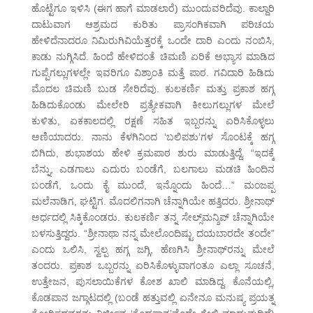
ಹೊಟ್ಟೆಗೂ ಇಳಿಸಿ (ಈಗ ಹಾಗೆ ಮಾಡಲಾರೆ) ಮುಂದುವರಿದೆವು. ಕಾಲ್ದಾರಿ
ದಾಟುವಾಗ ಆಶ್ರಮದ ಕುರಿತು ಪ್ರಾಸಂಗಿಕವಾಗಿ ಪರಿಚಯ
ಹೇಳಿದೆನಾದರೂ ನಿಮಿರುಗಿವಿಯೆತ್ತರಕ್ಕೆ ಒಂದೇ ದಾರಿ ಎಂದು ನಂಬಿಸಿ,
ಕಾಡು ನುಗ್ಗಿಸಿದೆ. ಹಿಂದೆ ಹೇಳಿದಂತೆ ಚಿಮಣಿ ಏರಿಕೆ ಅಭ್ಯಾಸ ಮಾಡಿದ
ಗುಪ್ಪೆಗಲ್ಲುಗಳಲ್ಲೇ ಇವರಿಗೂ ವಿಶ್ರಾಂತಿ ಮತ್ತೆ ಪಾಠ. ಗವಿದಾರಿ ಹಿಡಿದು
ಮೊದಲ ಚಿಮಣಿ ಬುಡ ಸೇರಿದೆವು. ಕುಲಕರ್ಣಿ ಮತ್ತು ಪ್ರಕಾಶ ಹಗ್ಗ
ಹಿಡಿದುಕೊಂಡು ಮೇಲೇರಿ ಪ್ರತ್ಯೇಕವಾಗಿ ಕೀಲುಗಲ್ಲುಗಳ ಮೇಲೆ
ಕುಳಿತು, ಏಕಕಾಲದಲ್ಲಿ ರಕ್ಷಣೆ ಸಹಿತ ಇಬ್ಬರನ್ನು ಏರಿಸಿಕೊಳ್ಳಲು
ಅಣಿಯಾದರು. ನಾನು ಕೆಳಗಿನಿಂದ ‘ಬಲಿಪಶು’ಗಳ ಸೊಂಟಕ್ಕೆ ಹಗ್ಗ
ಬಿಗಿದು, ಶುಭಾಶಯ ಹೇಳಿ ಕ್ರಮಪಾಠ ಶುರು ಮಾಡುತ್ತಿದ್ದೆ. “ಇದಕ್ಕೆ
ಬೆನ್ನು, ಎಡಗಾಲು ಎದುರು ಬಂಡೆಗೆ, ಬಲಗಾಲು ಮಡಚಿ ಹಿಂದಿನ
ಬಂಡೆಗೆ, ಒಂದು ಕೈ ಮುಂದೆ, ಇನ್ನೊಂದು ಹಿಂದೆ…” ಮಂಜಪ್ಪ
ಮಲೆನಾಡಿಗ, ಘಟ್ಟಿಗ. ಮೊದಲಿಗನಾಗಿ ಚೆನ್ನಾಗಿಯೇ ಹತ್ತಿದರು. ಶ್ರೀನಾಥ್
ಅರ್ಧದಲ್ಲಿ ಸಿಕ್ಕಿಕೊಂಡರು. ಕುಲಕರ್ಣಿ ತನ್ನ ಸೇಲ್ಸ್‌ಮನ್ಶಿಪ್ ಚೆನ್ನಾಗಿಯೇ
ಬಳಸುತ್ತಿದ್ದರು. “ಶ್ರೀನಾಥಾ ನನ್ನ ಮೇಲೊಂದಿಷ್ಟು ದಯಬಾರದೇ ತಂದೇ”
ಎಂದು ಒಲಿಸಿ, ಸ್ವಲ್ಪ ಹಗ್ಗ ಜಗ್ಗಿ, ಹೆಣಗಿಸಿ ಶ್ರೀನಾಥ್‌ರನ್ನು ಮೇಲೆ
ತಂದರು. ಪ್ರಕಾಶ ಒಬ್ಬರನ್ನು ಏರಿಸಿಕೊಳ್ಳುವಾಗಂತೂ ಎಲ್ಲಾ ಸೂಚನೆ,
ಉತ್ತೇಜನ, ಪುಸಲಾಯಿಕೆಗಳ ಕೋಶ ಖಾಲಿ ಮಾಡಿದ್ದ. ಕೊನೆಯಲ್ಲಿ,
ಕೊಡಪಾನ ಜಗ್ಗಾಟದಲ್ಲಿ (ಬಂಡೆ ಹತ್ತುವಲ್ಲಿ ಏನೇನೂ ಮನುಷ್ಯ ಪ್ರಯತ್ನ