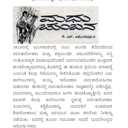
೧೯೭೫ರಲ್ಲಿ ಮಂಗಳೂರಿನಲ್ಲಿ ನಾನು ಅಂಗಡಿ ತೆರೆದಂದಿನಿಂದ
ಪರ್ವತಾರೋಹಣ ಮತ್ತು ತತ್ಸಂಬಂಧೀ ಚಟುವಟಿಕೆಗಳನ್ನು ನನ್ನ
ಸಂತೋಷಕ್ಕಾಗಿ ಮಾಡುವುದರೊಡನೆ ಸಾರ್ವಜನಿಕದೊಂದಿಗೆ ಮುಕ್ತವಾಗಿ
ಹಂಚಿಕೊಳ್ಳುವುದರಲ್ಲೂ ತೊಡಗಿದ್ದೆ. ಈ ಹಂಚುವ ಕ್ರಿಯೆಯ ಪರಾಕಾಷ್ಠೆ
ಎಂಬಂತೆ ಕೆಲವು ಗೆಳೆಯರನ್ನು ಸೇರಿಸಿಕೊಂಡು ಜಿಲ್ಲೆಯೊಳಗಿನ ಏಳು
ಕಾಲೇಜುಗಳನ್ನು ಆಯ್ದು ‘ಆರೋಹಣ ಪರ್ವತಾರೋಹಿಗಳು
ಸಾಹಸಿಗಳು’ ಹೆಸರಿನಲ್ಲಿ ಪರ್ವತಾರೋಹಣ ಸಪ್ತಾಹವನ್ನೇ ನಡೆಸಿದ್ದೆವು.
(ವಿವರಗಳನ್ನು ಮುಂದೆಂದಾದರೂ ಹೀಗೇ ಹಂಚಿಕೊಳ್ಳುತ್ತೇನೆ) ಅದರ
ಫಲವಾಗಿ ಕೆಲವು ಕಾಲೇಜುಗಳು ಸ್ವತಂತ್ರ ಪರ್ವತಾರೋಹಣ
ಸಂಘಗಳನ್ನು ಕಟ್ಟಿಕೊಂಡದ್ದು, ನಾವವರಿಗೆ ಉಚಿತವಾಗಿ
ಶಿಲಾರೋಹಣದ ಮತ್ತು ಇಳಿಯುವ ಮೂಲ ತರಬೇತು ನೀಡಿದ್ದು
ನಡೆಯಿತು. ಇದರಲ್ಲಿ ತುಂಬಾ ಗಮನಾರ್ಹ ಸಾಧನೆ ‘ಭುವನೇಂದ್ರದ
ಆರೋಹಿ’ಗಳದು.