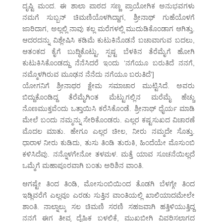
ದೃಷ್ಟಿ ಮಂದ. ಈ ಶಾಲಾ ಪಾಠದ ಸಣ್ಣ ಪ್ರಾಯೋಗಿಕ ಅನುಭವಗಳು
ನಮಗೆ ಸುಬ್ಬನ್ ಚಿಮಣಿಯೊಳಗಿದ್ದಾಗ, ಶ್ರೀನಾಥ್ ಗುಹೆಯೊಳಗೆ
ಜಾರಿದಾಗ, ಅಲ್ಲಲ್ಲಿ ನಾವು ಕಲ್ಲ ಮರೆಗಳಲ್ಲಿ ಮುದುಡಿಕೊಂಡಾಗ ಆಗಿತ್ತು.
ಆದರದನ್ನು ವಿಶ್ಲೇಷಿಸಿ ಕಡಿಮೆ ಕುಟುಕಿನೊಡನೆ ಬಚಾವಾಗುವ ಬದಲು,
ಆತಂಕದ ಕೈಗೆ ಬುದ್ಧಿಕೊಟ್ಟು, ಸ್ಪಷ್ಟ ಬೆಳಕಿನ ತೆರೆಮೈಗೆ ಹೋಗಿ
ಕುಟುಕಿಸಿಕೊಂಡದ್ದು ನೆನೆಸಿದರೆ ಇಂದು ‘ನಗೆಯೂ ಬರುತಿದೆ ನನಗೆ,
ನಮ್ಮೊಳಗಿರುವ ಮೂಢನ ನೆನೆದು ನಗೆಯೂ ಬರುತಿದೆ’]
ಯೋಗನಿಗೆ ಶ್ರೀನಾಥರ ಕ್ಷೇಮ ಸಮಾಚಾರ ಮುಟ್ಟಿಸಿದೆ. ಅವರು
ಬಿದ್ದುಕೊಂಡಿದ್ದ ತೆರೆಮೈಗಿಂತ ಮೆಟ್ಟುಗಲ್ಲಿನ ಮರೆಮೈ ಹೆಚ್ಚು
ನೊಣಮುಕ್ತವೆಂದು ಒತ್ತಾಯಿಸಿ ಕರೆಸಿಕೊಂಡೆ. ಶ್ರೀನಾಥ್ ಧೈರ್ಯ ಮಾಡಿ
ಮೇಲೆ ಬಂದು ನಮ್ಮನ್ನು ಸೇರಿಕೊಂಡರು. ಎಲ್ಲರ ಕಷ್ಟಸುಖದ ವಿಚಾರಣೆ
ಮೊದಲ ಮಾತು. ಹೇಗೂ ಎಲ್ಲರ ಚೀಲ, ನೀರು ನಮ್ಮದೇ ಸೊತ್ತು.
ಧಾರಾಳ ನೀರು ಕುಡಿದು, ತುಸು ತಿಂಡಿ ತುರುಕಿ, ಹಿಂದೆಯೇ ಮೊಸುಂಬಿ
ಕಳಿಸಿದೆವು. ನನ್ನೊಳಗೇನೋ ತಳಮಳ. ಮತ್ತೆ ಯಾವ ಸೂಚನೆಯಿಲ್ಲದೆ
ಒಮ್ಮೆಗೆ ಮಹಾಪೂರವಾಗಿ ಬಂತು ಅರಿಶಿನ ವಾಂತಿ.
ಆಗಷ್ಟೇ ತಿಂದ ತಿಂಡಿ, ಮೋಸುಂಬಿಯಿಂದ ತೊಡಗಿ ಬೆಳಗ್ಗೇ ತಿಂದ
ಇಡ್ಲಿವರೆಗೆ ಎಲ್ಲವೂ ಎರಡು ಸುತ್ತಿನ ವಾಂತಿಯಲ್ಲಿ ಖಾಲಿಯಾದಮೇಲೇ
ಶಾಂತಿ. ನಾಲ್ನಾಲ್ಕು ಸಲ ಚಿಮಣಿ ಸರಣಿ ಸಹಜವಾಗಿ ಹತ್ತಿಳಿಯುತ್ತಿದ್ದ
ನನಗೆ ಈಗ ತೀವ್ರ ದೈಹಿಕ ಬಳಲಿಕೆ, ಮುಖಬೀಗಿ ವಿವರಿಸಲಾಗದ