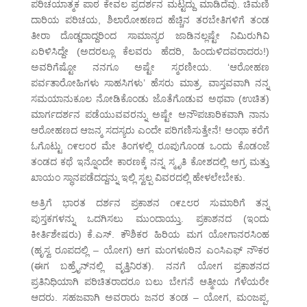
ಪರಿಚಯಾತ್ಮಕ ಪಾಠ ಕೇವಲ ಪ್ರದರ್ಶನ ಮಟ್ಟದ್ದು ಮಾಡಿದೆವು. ಚಿಮಣಿ
ದಾರಿಯ ಪರಿಚಯ, ಶಿಲಾರೋಹಣದ ಹೆಚ್ಚಿನ ತರಬೇತಿಗಳಿಗೆ ತಂಡ
ತೀರಾ ದೊಡ್ಡದಾದ್ದರಿಂದ ಸಾಮಾನ್ಯರ ಜಾಡಿನಲ್ಲಷ್ಟೇ ನಿಮಿರುಗಿವಿ
ಏರಿಳಿಸಿದ್ದೇ (ಅದರಲ್ಲೂ ಕೆಲವರು ಹೆದರಿ, ಹಿಂದುಳಿದವರಾದರು!)
ಅವರಿಗೆಷ್ಟೋ ನನಗೂ ಅಷ್ಟೇ ಸ್ಮರಣೀಯ. ‘ಆರೋಹಣ
ಪರ್ವತಾರೋಹಿಗಳು ಸಾಹಸಿಗಳು’ ಹೆಸರು ಮಾತ್ರ. ವಾಸ್ತವವಾಗಿ ನನ್ನ
ಸಮಯಾನುಕೂಲ ನೋಡಿಕೊಂಡು ಜೊತೆಗೊಡುವ ಅಥವಾ (ಉಚಿತ)
ಮಾರ್ಗದರ್ಶನ ಪಡೆಯುವವರನ್ನು ಅಷ್ಟೇ ಅನೌಪಚಾರಿಕವಾಗಿ ನಾನು
ಆರೋಹಣದ ಆಜನ್ಮ ಸದಸ್ಯರು ಎಂದೇ ಪರಿಗಣಿಸುತ್ತೇನೆ! ಅಂಥಾ ಕರೆಗೆ
ಓಗೊಟ್ಟು ೧೯೮೦ರ ಮೇ ತಿಂಗಳಲ್ಲಿ ರೂಪುಗೊಂಡ ಒಂದು ಕೊಡಂಜೆ
ತಂಡದ ಕಥೆ ಇನ್ನೊಂದೇ ಕಾರಣಕ್ಕೆ ನನ್ನ ಸ್ಮೃತಿ ಕೋಶದಲ್ಲಿ ಅಗ್ರ ಮತ್ತು
ಖಾಯಂ ಸ್ಥಾನಪಡೆದದ್ದನ್ನು ಇಲ್ಲಿ ಸ್ವಲ್ಪ ವಿವರದಲ್ಲಿ ಹೇಳಲೇಬೇಕು.
ಅತ್ರಿಗೆ ಭಾರತ ದರ್ಶನ ಪ್ರಕಾಶನ ೧೯೭೮ರ ಸುಮಾರಿಗೆ ತನ್ನ
ಪುಸ್ತಕಗಳನ್ನು ಒದಗಿಸಲು ಮುಂದಾಯ್ತು. ಪ್ರಕಾಶನದ (ಇಂದು
ಕೀರ್ತಿಶೇಷರು) ಕೆ.ಎಸ್. ಕೌಶಿಕರ ಹಿರಿಯ ಮಗ ಯೋಗಾನರಸಿಂಹ
(ಹೃಸ್ವ ರೂಪದಲ್ಲಿ – ಯೋಗ) ಆಗ ಮಂಗಳೂರಿನ ಎಂಸಿಎಫ್ ನೌಕರ
(ಈಗ ಬಹ್ರೈನ್‌ನಲ್ಲಿ ವೃತ್ತಿನಿರತ). ನನಗೆ ಯೋಗ ಪ್ರಕಾಶನದ
ಪ್ರತಿನಿಧಿಯಾಗಿ ಪರಿಚಿತರಾದರೂ ಬಲು ಬೇಗನೆ ಆತ್ಮೀಯ ಗೆಳೆಯರೇ
ಆದರು. ಸಹಜವಾಗಿ ಅವರಾರು ಜನರ ತಂಡ – ಯೋಗ, ಮಂಜಪ್ಪ,