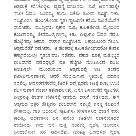
ಆಶ್ರಮಕ್ಕೆ ಕರೆಸಿಕೊಳ್ಳಲು ವ್ಯವಸ್ಥೆ ಮಾಡಿದರು. ಮತ್ತೆ ಅವಸರದಲ್ಲೇ
ನಾಟೀ ಔಷಧಿ, ಒಂದಷ್ಟು ತಿನಿಸು, ಬಕೆಟ್ ತುಂಬಾ ಮಜ್ಜಿಗೆ ನೀರು
ಸಜ್ಜುಗೊಳಿಸಿ, ಹೊರಿಸಿಕೊಂಡು ಸ್ವತಃ ಸ್ವಾಮಿಗಳೇ ಕತ್ತೆಯ ಮಂಡೆಯೆಡೆಗೆ
ಧಾವಿಸಿದರು. ಮುಖ್ಯವಾಗಿ ಪ್ರಕಾಶ ಮತ್ತು ಕುಲಕರ್ಣಿಯ ಮೈಯಿಂದ
ಕೂಡಿತಾದಷ್ಟು ಜೇನಮುಳ್ಳುಗಳನ್ನು ಕಿತ್ತು, ಎಲ್ಲರಿಗೂ ಔಷಧ ಸವರಿ,
ಹೊಟ್ಟೆಗಷ್ಟು ಆಹಾರ, ಧಾರಾಳ ಮಜ್ಜಿಗೆನೀರು ಒತ್ತಾಯದಿಂದ ಸೇರಿಸಿ,
ಆಶ್ರಮದೆಡೆಗೆ ನಡೆಸಿದರು. ಆ ಹಂತದಲ್ಲಿ ಕುಲಕರ್ಣಿಯಾದರೋ ಕೇವಲ
ಕಣ್ಣಾಸರೆಯಲ್ಲೇ ಸ್ವತಂತ್ರವಾಗಿ ನಡೆದರು. ಪ್ರಕಾಶ ಮಾತ್ರ ಮತ್ತೊಬ್ಬರ
ಭುಜದಾಸರೆ ಪಡೆದದ್ದಲ್ಲದೆ ಪ್ರತಿ ಹೆಜ್ಜೆಗೂ ನೋವಿನಿಂದ ಮುಖ
ಕಿವಿಚುತ್ತಲೇ ಮುಂದುವರಿದ. ಆಶ್ರಮದಲ್ಲಿ ಇಡಿ ತಂಡದ
ಪುನರ್ಮಿಲನವಾಗಿತ್ತು ಆದರೆ ಸಂಭ್ರಮಿಸುವ ಸ್ಥಿತಿಯಲ್ಲಿ ಯಾರೂ
ಇರಲಿಲ್ಲ. ಅವಸರವಸರದಲ್ಲಿ ಕೊರತೆ ಬಿದ್ದ ಪ್ರಥಮ ಚಿಕಿತ್ಸೆ ಮತ್ತು ಊಟ
ಮುಗಿಸುವಾಗ ಪೂರ್ಣ ಕತ್ತಲಾವರಿಸಿತ್ತು. ಏನೂ ವಿಳಂಬಿಸದೆ ಸ್ವಾಮಿಗಳು
ಎಲ್ಲರನ್ನೂ ಟಾರ್ಚ್ ಬೆಳಕಿನಲ್ಲಿ ಡಾಮರು ದಾರಿಗೆ ನಡೆಸಿದರು. ಈಗ
ಆಶ್ರಮದ ಭಕ್ತರ ಹೆಚ್ಚುವರಿ ಭುಜದಾಸರೆ ನಮ್ಮಲ್ಲಿ ಇನ್ನೂ ಕೆಲವರಿಗೆ
ಬೇಕಾಯ್ತು. ದಾರಿ ಬದಿಯಲ್ಲಿ ಸ್ವಾಮಿಗಳು ಹೇಳಿಕಳಿಸಿದ್ದ ಬಾಡಿಗೆ ಕಾರು
ಕಾದಿತ್ತು. ಅರ್ಧವಾಸೀ ಜನ ಕಾರೇರಿ ಕೂಡಲೇ ರವಾನೆಯಾದರೆ
ನಾವೊಂದು ಐದು ಜನ ಮತ್ತೆ ನಂನಮ್ಮ ದ್ವಿಚಕ್ರ ಚಲಾಯಿಸಿ
ಹಿಂಬಾಲಿಸುವ ಹಠ ಸಾಧಿಸಿದೆವು. (ಮತ್ತೂ ಹಿಂದುಳಿದ ದ್ವಿಚಕ್ರ