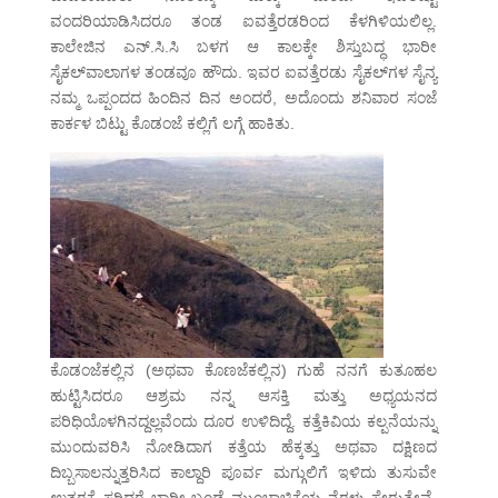
ವಂದರಿಯಾಡಿಸಿದರೂ ತಂಡ ಐವತ್ತೆರಡರಿಂದ ಕೆಳಗಿಳಿಯಲಿಲ್ಲ.
ಕಾಲೇಜಿನ ಎನ್.ಸಿ.ಸಿ ಬಳಗ ಆ ಕಾಲಕ್ಕೇ ಶಿಸ್ತುಬದ್ಧ ಭಾರೀ
ಸೈಕಲ್‌ವಾಲಾಗಳ ತಂಡವೂ ಹೌದು. ಇವರ ಐವತ್ತೆರಡು ಸೈಕಲ್‌ಗಳ ಸೈನ್ಯ
ನಮ್ಮ ಒಪ್ಪಂದದ ಹಿಂದಿನ ದಿನ ಅಂದರೆ, ಅದೊಂದು ಶನಿವಾರ ಸಂಜೆ
ಕಾರ್ಕಳ ಬಿಟ್ಟು ಕೊಡಂಜೆ ಕಲ್ಲಿಗೆ ಲಗ್ಗೆ ಹಾಕಿತು.
ಕೊಡಂಜೆಕಲ್ಲಿನ (ಅಥವಾ ಕೊಣಜೆಕಲ್ಲಿನ) ಗುಹೆ ನನಗೆ ಕುತೂಹಲ
ಹುಟ್ಟಿಸಿದರೂ ಆಶ್ರಮ ನನ್ನ ಆಸಕ್ತಿ ಮತ್ತು ಅಧ್ಯಯನದ
ಪರಿಧಿಯೊಳಗಿನದ್ದಲ್ಲವೆಂದು ದೂರ ಉಳಿದಿದ್ದೆ. ಕತ್ತೆಕಿವಿಯ ಕಲ್ಪನೆಯನ್ನು
ಮುಂದುವರಿಸಿ ನೋಡಿದಾಗ ಕತ್ತೆಯ ಹೆಕ್ಕತ್ತು ಅಥವಾ ದಕ್ಷಿಣದ
ದಿಬ್ಬಸಾಲನ್ನುತ್ತರಿಸಿದ ಕಾಲ್ದಾರಿ ಪೂರ್ವ ಮಗ್ಗುಲಿಗೆ ಇಳಿದು ತುಸುವೇ