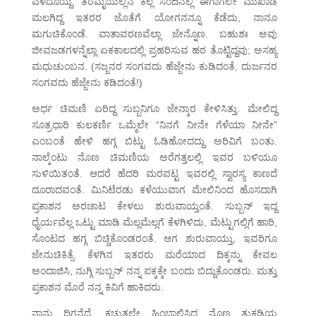
ಎಳೆದೊಯ್ದೆ. ತೆರೆಮೈಯಲ್ಲಿನ ಕಲ್ಲ ಸಂದಿನಲ್ಲಿ ಈಗಾಗಲೇ ಮುಖಾಡೆ
ಮಲಗಿದ್ದ ಇತರರ ಜೊತೆಗೆ ಯೋಗನನ್ನೂ ಕೆಡೆದು, ನಾನೂ
ಮಗುಚಿಕೊಂಡೆ. ವಾತಾವರಣವೆಲ್ಲಾ ಜೇನ್ನೊಣ. ಬಹುಶಃ ಅವು
ಜೀವಜಡಗಳನ್ನೆಲ್ಲಾ ಏಕಕಾಲದಲ್ಲಿ ಪ್ರಹರಿಸುವ ಹಠ ತೊಟ್ಟಿದ್ದವು; ಅಸಹ್ಯ
ಮಧುಚುಂಬನ. (ಸಜ್ಜನರ ಸಂಗವದು ಹೆಜ್ಜೇನು ಕುಡಿದಂತೆ, ದುರ್ಜನರ
ಸಂಗವದು ಹೆಜ್ಜೇನು ಕಡಿದಂತೆ!)
ಅರ್ಧ ಚಿಮಣಿ ಏರಿದ್ದ ಸುಬ್ಬನಿಗೂ ಜೇನ್ಕಾರ ಕೇಳಿಸಿತ್ತು. ಮೇಲಿದ್ದ
ಸೂತ್ರಧಾರಿ ಕುಲಕರ್ಣಿ ಒಮ್ಮೆಲೇ “ನಿನಗೆ ನೀನೇ ಗೆಳೆಯಾ ನೀನೇ”
ಎಂಬಂತೆ ಹೇಳಿ ಹಗ್ಗ ಬಿಟ್ಟು ಓಡಿಹೋದದ್ದು ಅರಿವಿಗೆ ಬಂತು.
ನಾಲ್ಕೆಂಟು ನೊಣ ಚಿಮಣಿಯ ಅರೆಗತ್ತಲಲ್ಲಿ ಇವರ ಬಳಿಯೂ
ಸುಳಿಯಿತಂತೆ. ಆದರೆ ಹೆದರಿ ಮರವಟ್ಟ ಇವರಲ್ಲಿ ಸ್ವಾರಸ್ಯ ಕಾಣದೆ
ದೂರಾದವಂತೆ. ಮಿನಿಟೆರಡು ಕಳೆಯುವಾಗ ಮೇಲಿನಿಂದ ಹೊಸದಾಗಿ
ಪ್ರಕಾಶನ ಅರಚಾಟ ಕೇಳಲು ಶುರುವಾಯ್ತಂತೆ. ಸುಬ್ಬನ್ ಇದ್ದ
ಧೈರ್ಯವೆಲ್ಲ ಒಟ್ಟು ಮಾಡಿ ಮೆಲ್ಲಮೆಲ್ಲಗೆ ಕೆಳಗಿಳಿದು, ಮೆಟ್ಟುಗಲ್ಲಿಗೆ ಹಾರಿ,
ಸೊಂಟದ ಹಗ್ಗ ಬಿಚ್ಚಿಕೊಂಡರಂತೆ. ಆಗ ಶುರುವಾಯ್ತು, ಇವರಿಗೂ
ಜೇನುಚಿಕಿತ್ಸೆ. ಕೆಳಗಿನ ಇತರರು ಮರೆಯಾದ ದಿಕ್ಕನ್ನು ಕೇವಲ
ಅಂದಾಜಿಸಿ, ನುಗ್ಗಿ ಸುಬ್ಬನ್ ನನ್ನ ಪಕ್ಕಕ್ಕೇ ಬಂದು ಬಿದ್ದುಕೊಂಡರು. ಮತ್ತು
ಪ್ರಕಾಶನ ಮೊರೆ ನನ್ನ ಕಿವಿಗೆ ಹಾಕಿದರು.
ನಾನು ದಿಗ್ಗನೆದ್ದೆ. ಕಚ್ಚುತ್ತಲೇ ಹಿಂಬಾಲಿಸಿದ ನೊಣ ತುಕಡಿಯ