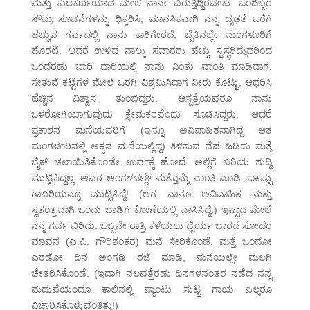
ಮತ್ತು ಕುಲಕರ್ಣಿಯಾದ ಮೇಲೆ ನಾನೇ ಬರುತ್ತಿದ್ದಿರಬೇಕು. ಒಂದಿಬ್ಬರ
ಸೌಮ್ಯ ಸೂಚನೆಗಳನ್ನು ಧಿಕ್ಕರಿಸಿ, ಮಾನಸಿಕವಾಗಿ ನನ್ನ ದೃಢತೆ ಒರೆಗೆ
ಹಚ್ಚುವ ಗರ್ವದಲ್ಲಿ ನಾನು ಕಾರಿಗೇರದೆ, ಬೈಕಿನಲ್ಲೇ ಮಂಗಳೂರಿಗೆ
ಹೊರಟೆ. ಆದರೆ ಉಳಿದ ನಾಲ್ಕು ಸವಾರರು ಹೆಚ್ಚು ಸ್ವಸ್ಥರಿದ್ದುದರಿಂದ
ಒಂದೆರಡು ಬಾರಿ ದಾರಿಯಲ್ಲಿ ನಾನು ನಿಂತು ವಾಂತಿ ಮಾಡಿದಾಗ,
ಸೇತುವೆ ಕಟ್ಟೆಗಳ ಮೇಲೆ ಒರಗಿ ವಿಶ್ರಮಿಸಿದಾಗ ನೀರು ಕೊಟ್ಟು, ಆಧರಿಸಿ
ಹೆಚ್ಚಿನ ವಿಶ್ವಾಸ ತುಂಬಿದ್ದರು. ಆಸ್ಪತ್ರೆಯವರೂ ನಾನು
ಒಳರೋಗಿಯಾಗುವುದು ಕ್ಷೇಮಕರವೆಂದು ಸೂಚಿಸಿದ್ದರು. ಆದರೆ
ಪ್ರಕಾಶನ ಮನೆಯವರಿಗೆ (ಇನ್ನೂ ಅವಿವಾಹಿತನಾಗಿದ್ದ ಆತ
ಮಂಗಳೂರಿನಲ್ಲಿ ಅಕ್ಕನ ಮನೆಯಲ್ಲಿದ್ದ) ತಿಳಿಸುವ ನೆಪ ಹಿಡಿದು ಮತ್ತೆ
ಬೈಕ್ ಚಲಾಯಿಸಿಕೊಂಡೇ ಉರ್ವಕ್ಕೆ ಹೋದೆ. ಅಲ್ಲಿಗೆ ಬರಿಯ ಸುದ್ದಿ
ಮುಟ್ಟಿಸಿದ್ದಲ್ಲ, ಅವರ ಅಂಗಳದಲ್ಲೇ ಮತ್ತೊಮ್ಮೆ ವಾಂತಿ ಮಾಡಿ ಸಾಕಷ್ಟು
ಗಾಬರಿಯನ್ನೂ ಮುಟ್ಟಿಸಿದ್ದೆ! (ಆಗ ನಾನೂ ಅವಿವಾಹಿತ ಮತ್ತು
ಸ್ವತಂತ್ರವಾಗಿ ಒಂದು ಬಾಡಿಗೆ ಕೋಣೆಯಲ್ಲಿ ವಾಸಿಸಿದ್ದೆ.) ಇಷ್ಟಾದ ಮೇಲೆ
ನನ್ನ ಗರ್ವ ಬಿರಿದು, ಒಬ್ಬನೇ ರಾತ್ರಿ ಕಳೆಯಲು ಧೈರ್ಯ ಬಾರದೆ ಸೋದರ
ಮಾವನ (ಎ.ಪಿ. ಗೌರಿಶಂಕರ) ಮನೆ ಸೇರಿಕೊಂಡೆ. ಮತ್ತೆ ಒಂದೋ
ಎರಡೋ ದಿನ ಅಂಗಡಿ ರಜೆ ಮಾಡಿ, ಮನೆಯಲ್ಲೇ ಮಲಗಿ
ಚೇತರಿಸಿಕೊಂಡೆ. (ಇದಾಗಿ ನಲವತ್ತೆರಡು ದಿನಗಳನಂತರ ನಡೆದ ನನ್ನ
ಮದುವೆಯಂದೂ ಕಾಲಿನಲ್ಲಿ ಪ್ಯಾಂಟು ಸುಟ್ಟ ಗಾಯ ಎಲ್ಲರೂ
ವಿಚಾರಿಸಿಕೊಳ್ಳುವಂತಿತ್ತು!)