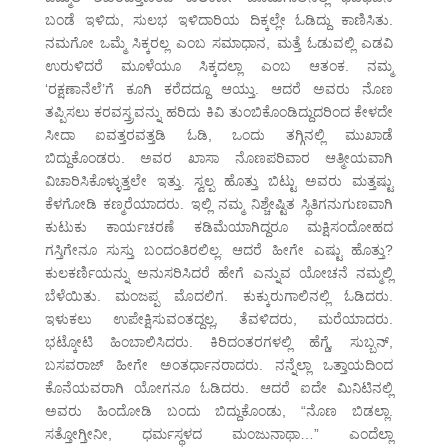
ಬಂಡೆ ಇಳಿದು, ಸುಲಭ ಇಳಿದಾರಿಯ ದಿಕ್ಕಲ್ಲೇ ಓಡಿದ್ದು ಕಾಣಿಸಿತು.
ನಮಗೋ ಒಮ್ಮೆ ಸಿಕ್ಕರಲ್ಲ ಎಂಬ ಸಮಾಧಾನ, ಮತ್ತೆ ಓಡುವಲ್ಲಿ ಎಡವಿ
ಉರುಳಿದರೆ ಮೂಳೆಯೂ ಸಿಕ್ಕದಲ್ಲಾ ಎಂಬ ಆತಂಕ. ನಮ್ಮ
‘ರಕ್ಷಣಾನೆಲೆ’ಗೆ ಕೂಗಿ ಕರೆದದ್ದೂ ಆಯ್ತು. ಆದರೆ ಅವರು ನೊಣ
ತಪ್ಪಿಸಲು ಕರವಸ್ತ್ರವನ್ನು ಹರಿದು ಕಿವಿ ತುಂಬಿಕೊಂಡಿದ್ದುದರಿಂದ ಕೇಳದೇ
ಸೀದಾ ಐವತ್ತರವತ್ತಡಿ ಓಡಿ, ಒಂದು ತಗ್ಗಿನಲ್ಲಿ ಮುಖಾಡೆ
ಬಿದ್ದುಕೊಂಡರು. ಅವರ ಖಾಸಾ ನೊಣಪರಿವಾರ ಆತ್ಮೀಯವಾಗಿ
ವಿಚಾರಿಸಿಕೊಳ್ಳುತ್ತಲೇ ಇತ್ತು. ಸ್ವಲ್ಪ ಹೊತ್ತು ಬಿಟ್ಟು ಅವರು ಮತ್ತಷ್ಟು
ಕೆಳಗೋಡಿ ಕಣ್ಮರೆಯಾದರು. ಇಲ್ಲಿ ನಮ್ಮ ನಿಶ್ಚೇಷ್ಟಿತ ಸ್ಥಿತಿಗನುಗುಣವಾಗಿ
ಕುಟುಕು ಕಾರ್ಯಚರಣೆ ಕಡಿಮೆಯಾಗಿದ್ದರೂ ಮಕ್ಷಿಸಂದೋಹದ
ಗಸ್ತಿಗೇನೂ ಸುಸ್ತು ಬಂದಂತಿರಲಿಲ್ಲ. ಆದರೆ ಹೀಗೇ ಎಷ್ಟು ಹೊತ್ತು?
ಕುಲಕರ್ಣಿಯನ್ನು ಅನುಸರಿಸಿದರೆ ಹೇಗೆ ಎನ್ನುವ ಯೋಚನೆ ನಮ್ಮಲ್ಲಿ
ಬೆಳೆಯಿತು. ಮಂಜಪ್ಪ ಮೊದಲಿಗ. ಕುಕ್ಕುರುಗಾಲಿನಲ್ಲಿ ಓಡಿದರು.
ಇಳುಕಲು ಉಪೇಕ್ಷಿಸುವಂತದ್ದಲ್ಲ, ತೆವಳಿದರು, ಮರೆಯಾದರು.
ಭಟ್ಕೋಟಿ ಹಿಂಬಾಲಿಸಿದರು. ಕಿರಿದಂತರಗಳಲ್ಲಿ ಹೆಗ್ಡೆ, ಸುಬ್ಬನ್,
ಬಸವರಾಜ್ ಹೀಗೇ ಅಂತರ್ಧಾನರಾದರು. ನನ್ನೆಲ್ಲಾ ಒತ್ತಾಯದಿಂದ
ಕೊನೆಯವರಾಗಿ ಯೋಗನೂ ಓಡಿದರು. ಆದರೆ ಐದೇ ಮಿನಿಟಿನಲ್ಲಿ
ಅವರು ಹಿಂದೋಡಿ ಬಂದು ಬಿದ್ದುಕೊಂಡು, “ನೊಣ ಬಿಡಲ್ಲಾ.
ಸತ್ತೋಗ್ತೀನೀ, ಧರ್ಮಸ್ಥಳದ ಮಂಜುನಾಥಾ…” ಎಂದೆಲ್ಲಾ