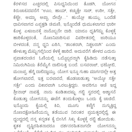
ಕೆರಳಿಸದ ಎಚ್ಚರದಲ್ಲಿ ಪಿಸುಧ್ವನಿಯಿಂದ ತೊಡಗಿ, ಯೋಗನ
ಕಿರುಚಾಟದವರೆಗೆ “ಊಂ, ಹಾಯ್, ಕಚ್ಚುತ್ತೇ ಸಾರ್, ಉರೀ, ಸತ್ತೇ,
ಕೆಟ್ಟೇ, ಅಮ್ಮಾ, ಅಪ್ಪಾ, ದೇವ್ರೇ…” ಹುಯ್ಲೋ ಹುಯ್ಲು. ಒಂದೆಡೆ
ಧಾವಿಸಲಾಗದ ಎಪ್ಪತ್ತಡಿ ಚಿಮಣಿ, ಇನ್ನೊಂದೆಡೆ ಧುಮುಕಲಾಗದ ಭಾರೀ
ಕೊಳ್ಳ. ಏಳೂಜನಕ್ಕೆ ನಾನೊಬ್ಬನೇ ದಾರಿ. ಯಾರೂ ಧೃತಿಗೆಟ್ಟು ಕೊಳ್ಳಕ್ಕೆ
ಹಾರಿಕೊಳ್ಳದಂತೆ, ನೊಣನಿವಾರಿಸುವ ವಿಪರೀತದಲ್ಲಿ ಜಾರಿಯೂ
ಬೀಳದಂತೆ, ನನ್ನ ಧ್ವನಿ ಏರಿಸಿ, “ಶಾಂತರಾಗಿ, ನಿಶ್ಚಲರಾಗಿ” ಎಂದು
ಹೇಳುತ್ತಾ ಮೆಟ್ಟುಗಲ್ಲಿನಿಂದ ಕೆಳಕ್ಕೆ ಹಾರಿದೆ. ಅದುವರೆಗೆ ಹೇಳದ ಎದುರು
ಪ್ರಪಾತದಂಚಿನ ಓಣಿಯಲ್ಲಿ ಒಬ್ಬೊಬ್ಬರನ್ನಾಗಿ ಕೈಹಿಡಿದು ನಡೆಸುತ್ತಾ
ನಿಮಿರುಗಿವಿಯ ತೆರೆಮೈಗೆ ದಾಟಿಸುತ್ತ ಬಂದೆ. ಬಸವರಾಜ್, ಭಟ್ಕೋಟಿ,
ಮಂಜಪ್ಪ, ಹೆಗ್ಡೆ ದಾಟಿದ್ದಾಯ್ತು. ಯೋಗ ಇನ್ನೂ ಗುಹಾ ಮಾರ್ಗದಲ್ಲೇ ಅತ್ತ
ಹೋಗಲಾರದೆ, ಇತ್ತ ಬರಲಾರದೆ, ಹೊಡಚಾಡುತ್ತಾ “ಅಯ್ಯೋ ಸತ್ತೇ
ಸತ್ತೇ” ಎಂದು ವಿಕಾರವಾಗಿ ಒರಲುತ್ತಿದ್ದರು. ಅವರಿಗೂ ಆಚೆ ಇದ್ದ
ಶ್ರೀನಾಥ್ ನಾಪತ್ತೆ. ನಾನು ಕೂಡಿತಾದಷ್ಟು ಗಟ್ಟಿ ಸ್ವರದಲ್ಲಿ ಆಶ್ವಾಸನೆ
ಕೊಡುತ್ತಾ ಯೋಗನನ್ನು ಈಚೆಗೆ ತಂದುಕೊಳ್ಳಲು ಒಂದು ಕೈ ಚಾಚಿದೆ.
ಇನ್ನೊಂದು ಕೈಯಲ್ಲಿ ಕಿವಿ, ಮೂಗು ಕಣ್ಣಿಗೆ ನುಗ್ಗುತ್ತಿದ್ದ
ನೊಣದಕ್ಷೋಹಿಣಿಯನ್ನು ತಡೆಯುವ ನಿರಂತರ ಪ್ರಯತ್ನದಲ್ಲಿದ್ದೆ. ಈ
ದ್ವಂದ್ವದಲ್ಲಿ ನನ್ನ ಕನ್ನಡಕ ಕೈ ಬೀಸಿಗೆ ಸಿಕ್ಕು ಕೊಳ್ಳಕ್ಕೆ ರಟ್ಟಿ ಹೋಯಿತು.
ಕೃತಕ ದೃಷ್ಟಿರಹಿತನಾದರೂ ದರ್ಶನರಹಿತನಾಗದೇ ಯೋಗನನ್ನು