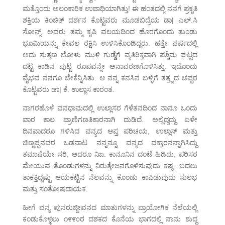
ಮತ್ತೊಂದು ಅಲಂಕಾರಿಕ ಉಪಾಧಿಯಾಗಿತ್ತು! ಈ ಹಂತದಲ್ಲಿ ನನಗೆ ಪ್ರಕೃತಿ
ಶಕ್ತಿಯ ಕಿಂಚಿತ್ ದರ್ಶನ ಕೊಟ್ಟವರು ಮೂಡಬಿದ್ರೆಯ ಡಾ| ಎಲ್.ಸಿ
ಸೋನ್ಸ್. ಅವರು ತಮ್ಮ ಕೃಷಿ ವಲಯದಿಂದ ಹೊರಗೊಂದು ತುಂಡು
ಭೂಮಿಯನ್ನು ಕೇವಲ ರಕ್ಷಿಸಿ ಉಳಿಸಿಕೊಂಡಿದ್ದರು. ಹತ್ತೇ ವರ್ಷದಲ್ಲಿ
ಅದು ಸುತ್ತಣ ಬೋಳು ಮುಳಿ ಗುಡ್ಡೆಗೆ ವ್ಯತಿರಿಕ್ತವಾಗಿ ಪಶ್ಚಿಮ ಘಟ್ಟದ
ದಟ್ಟ ಕಾಡಿನ ಪುಟ್ಟ ರೂಪವನ್ನೇ ಅನಾವರಣಗೊಳಿಸಿತ್ತು. ಇದೊಂದು
ವೈಭವ ನನಗೂ ಬೇಕೆನ್ನಿಸಿತು. ಆ ನನ್ನ ಕನಸಿನ ಬಳ್ಳಿಗೆ ತತ್ತ್ವದ ಚಪ್ಪರ
ಕೊಟ್ಟವರು ಡಾ| ಕೆ. ಉಲ್ಲಾಸ ಕಾರಂತ.
ನಾಗರಹೊಳೆ ವನಧಾಮದಲ್ಲಿ ಉಲ್ಲಾಸರ ಗೆಳೆತನದಿಂದ ನಾನೂ ಒಂದು
ವಾರ ಕಾಲ ಪ್ರಾಣಿಗಣತಿಕಾರನಾಗಿ ದುಡಿದೆ. ಅಲ್ಲಿದ್ದದ್ದು ಏಳೇ
ದಿನವಾದರೂ ಗಳಿಸಿದ ವನ್ಯದ ಆಪ್ತ ಪರಿಚಯ, ಉಲ್ಲಾಸ್ ಮತ್ತು
ಚಿಣ್ಣಪ್ಪನವರ ಒಡನಾಟ ನನ್ನನ್ನೂ ವನ್ಯದ ವಕ್ತಾರನನ್ನಾಗಿಸಿದ್ದು
ತಮಾಷೆಯೇ ಸರಿ, ಆದರೂ ನಿಜ. ಕಾನೂನಿನ ದಂಟೆ ಹಿಡಿದು, ಪರಿಸರ
ಮೇಯುವ ತೊಂಡುಗಳನ್ನು ನಿರುತ್ತೇಜನಗೊಳಿಸುವುದು ಕಷ್ಟ. ಬದಲು
ತಾಕತ್ತಿದ್ದಷ್ಟು ಆಯಕಟ್ಟಿನ ನೆಲವನ್ನು ಕೊಂಡು ಕಾಪಿಡುವುದು ಸುಲಭ
ಮತ್ತು ಸಂತೋಷದಾಯಕ.
ಹೀಗೆ ವನ್ಯ ಪುನರುಜ್ಜೀವನದ ಮಾತುಗಳನ್ನು ಪ್ರಾಯೋಗಿಕ ನೆಲೆಯಲ್ಲಿ
ಕಂಡುಕೊಳ್ಳಲು ೧೯೯೦ರ ದಶಕದ ಕೊನೆಯ ಭಾಗದಲ್ಲಿ ನಾನು ಶುದ್ಧ