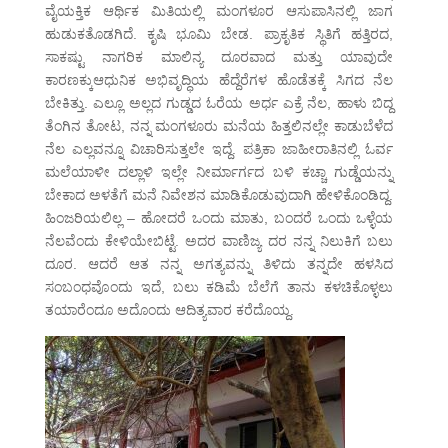
ವೈಯಕ್ತಿಕ ಆರ್ಥಿಕ ಮಿತಿಯಲ್ಲಿ ಮಂಗಳೂರ ಆಸುಪಾಸಿನಲ್ಲಿ ಜಾಗ
ಹುಡುಕತೊಡಗಿದೆ. ಕೃಷಿ ಭೂಮಿ ಬೇಡ. ಪ್ರಾಕೃತಿಕ ಸ್ಥಿತಿಗೆ ಹತ್ತಿರದ,
ಸಾಕಷ್ಟು ನಾಗರಿಕ ಮಾಲಿನ್ಯ ದೂರವಾದ ಮತ್ತು ಯಾವುದೇ
ಕಾರಣಕ್ಕುಆಧುನಿಕ ಅಭಿವೃದ್ಧಿಯ ಹೆದ್ದೆರೆಗಳ ಹೊಡೆತಕ್ಕೆ ಸಿಗದ ನೆಲ
ಬೇಕಿತ್ತು. ಎಲ್ಲೂ ಅಲ್ಲದ ಗುಡ್ಡದ ಓರೆಯ ಅರ್ಧ ಎಕ್ರೆ ನೆಲ, ಹಾಳು ಬಿದ್ದ
ತೆಂಗಿನ ತೋಟ, ನನ್ನ ಮಂಗಳೂರು ಮನೆಯ ಹಿತ್ತಲಿನಲ್ಲೇ ಕಾಡುಬೆಳೆದ
ನೆಲ ಎಲ್ಲವನ್ನೂ ವಿಚಾರಿಸುತ್ತಲೇ ಇದ್ದೆ. ಪತ್ರಿಕಾ ಜಾಹೀರಾತಿನಲ್ಲಿ ಓರ್ವ
ಮಲೆಯಾಳೀ ದಲ್ಲಾಳಿ ಇಲ್ಲೇ ನೀರ್ಮಾರ್ಗದ ಬಳಿ ಕಚ್ಚಾ ಗುಡ್ಡೆಯನ್ನು
ಬೇಕಾದ ಅಳತೆಗೆ ಮನೆ ನಿವೇಶನ ಮಾಡಿಕೊಡುವುದಾಗಿ ಹೇಳಿಕೊಂಡಿದ್ದ.
ಹಿಂಜರಿಯಲಿಲ್ಲ – ಹೋದರೆ ಒಂದು ಮಾತು, ಬಂದರೆ ಒಂದು ಒಳ್ಳೆಯ
ನೆಲವೆಂದು ಕೇಳಿಯೇಬಿಟ್ಟೆ. ಅದರ ವಾಣಿಜ್ಯ ದರ ನನ್ನ ನಿಲುಕಿಗೆ ಬಲು
ದೂರ. ಆದರೆ ಆತ ನನ್ನ ಅಗತ್ಯವನ್ನು ತಿಳಿದು ತನ್ನದೇ ಹಳಸಿದ
ಸಂಬಂಧವೊಂದು ಇದೆ, ಬಲು ಕಡಿಮೆ ಬೆಲೆಗೆ ತಾನು ಕಳಚಿಕೊಳ್ಳಲು
ತಯಾರೆಂದೂ ಅದೊಂದು ಆದಿತ್ಯವಾರ ಕರೆದೊಯ್ದ.