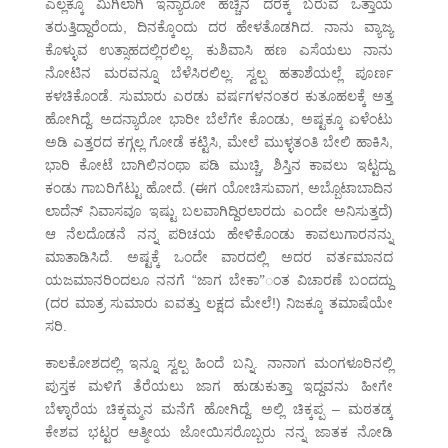
ಎಲ್ಲಕ್ಕೂ ಮಿಗಿಲಾಗಿ ಇನ್ಯಾರೋ ಹೆಚ್ಚಿನ ದರಕ್ಕೆ ಬರುವ ಒತ್ತಾಯ
ತರುತ್ತಿದ್ದಾರೆಂದು, ದಿನಕ್ಕೊಂದು ದರ ಹೇಳತೊಡಗಿದ. ನಾನು ವ್ಯಾಜ್ಯ
ಕೊಳ್ಳುವ ಉತ್ಸಾಹದಲ್ಲಿರಲಿಲ್ಲ. ಕುಶಿವಾಸಿ ಹಣ ಎಸೆಯಲು ನಾನು
ನೋಟಿನ ಮರವನ್ನೂ ಬೆಳೆಸಿರಲಿಲ್ಲ. ಸ್ವಲ್ಪ ಹತಾಶೆಯಲ್ಲೆ ಪೂರ್ಣ
ಕಳಚಿಕೊಂಡೆ. ಸುಮಾರು ಎರಡು ವರ್ಷಗಳನಂತರ ಕುತೂಹಲಕ್ಕೆ ಅತ್ತ
ಹೋಗಿದ್ದೆ. ಅದನ್ಯಾರೋ ಭಾರೀ ಬೆಲೆಗೇ ಕೊಂಡು, ಅಷ್ಟಕ್ಕೂ ಏಳೆಂಟು
ಅಡಿ ಎತ್ತರದ ಕಗ್ಗಲ್ಲ ಗೋಡೆ ಕಟ್ಟಿಸಿ, ಮೇಲೆ ಮುಳ್ಳತಂತಿ ಬೇಲಿ ಹಾಕಿಸಿ,
ಭಾರಿ ಕೋಟೆ ಬಾಗಿಲಿನಂಥಾ ಪಡಿ ಮುಚ್ಚಿ, ಶಿಸ್ತಿನ ಕಾವಲು ಇಟ್ಟದ್ದು
ಕಂಡು ಗಾಬರಿಗೆಟ್ಟು ಹೋದೆ. (ಈಗ ಯೋಚಿಸುವಾಗ, ಅಬ್ಬೊಟಾಬಾದಿನ
ಲಾದೆನ್ ನಿವಾಸವೂ ಇಷ್ಟು ಬಲವಾಗಿದ್ದಿರಲಾರದು ಎಂದೇ ಅನಿಸುತ್ತದೆ)
ಆ ನೆಲದೊಡನೆ ನನ್ನ ಪರಿಚಯ ಹೇಳಿಕೊಂಡು ಕಾವಲುಗಾರನನ್ನು
ಮಾತಾಡಿಸಿದೆ. ಅಷ್ಟಕ್ಕೆ ಒಂದೇ ವಾರದಲ್ಲಿ ಅದರ ವರ್ತಮಾನದ
ಯಜಮಾನರಿಂದಲೂ ನನಗೆ “ಜಾಗ ಬೇಕಾ”ಂತ ವಿಚಾರಣೆ ಬಂದದ್ದು
(ದರ ಮಾತ್ರ ಸುಮಾರು ಐವತ್ತು ಲಕ್ಷದ ಮೇಲೆ!) ನಿಜಕ್ಕೂ ತಮಾಷೆಯೇ
ಸರಿ.
ಕಾಲಕೋಶದಲ್ಲಿ ಇನ್ನೂ ಸ್ವಲ್ಪ ಹಿಂದೆ ಬನ್ನಿ. ನಾನಾಗ ಮಂಗಳೂರಿನಲ್ಲಿ
ಪುಸ್ತಕ ಮಳಿಗೆ ತೆರೆಯಲು ಜಾಗ ಹುಡುಕುತ್ತಾ ಇದ್ದವನು ಹೀಗೇ
ಬೆಳ್ಳಾರೆಯ ಚಿಕ್ಕಮ್ಮನ ಮನೆಗೆ ಹೋಗಿದ್ದೆ. ಅಲ್ಲಿ ಚಿಕ್ಕಪ್ಪ – ಮಠತಡ್ಕ
ಕೇಶವ ಭಟ್ಟರ ಆತ್ಮೀಯ ಜೋಯಿಸರೊಬ್ಬರು ನನ್ನ ಜಾತಕ ನೋಡಿ