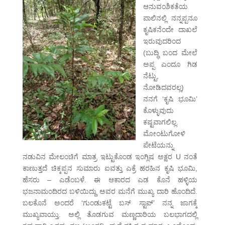
ಆನುವಂಶಿಕತೆಯ
ಪಾಲಿನಲ್ಲಿ ನನ್ನಪ್ಪನೂ
ಕೃಷಿಕನೆಂದೇ ದಾಖಲೆ
ಇರುವುದರಿಂದ
(ಬುದ್ಧಿ ಬಂದ ಮೇಲೆ
ಅಪ್ಪ ಎಂದೂ ಗಿಡ
ನೆಟ್ಟು,
ನೋಡಿದವರಲ್ಲ)
ನನಗೆ ‘ಕೃಷಿ ಭೂಮಿ’
ಕೊಳ್ಳುವುದು
ಕಷ್ಟವಾಗಲಿಲ್ಲ.
ಮೋಂಟುಗೋಳಿ
ಪೇಟೆಯನ್ನು
ನಡುವಿನ ಮೇಲಂಚಿಗೆ ಮಾತ್ರ ಇಟ್ಟುಕೊಂಡ ಇಂಗ್ಲಿಷ ಅಕ್ಷರ U ನಂತೆ
ಕಾಣುತ್ತದೆ ಚಿಕ್ಕಪ್ಪನ ಸುಮಾರು ಐವತ್ತು ಎಕ್ರೆ ಹರಹಿನ ಕೃಷಿ ಭೂಮಿ,
ಹೆಸರು – ಎಡೆಂಬಳೆ. ಈ ಆಕಾರದ ಎಡ ಕೊನೆ ಹಳ್ಳಿಯ
ಭಜನಾಮಂದಿರದ ಬಳಿಯಿದ್ದು ಅವರ ಮನೆಗೆ ಮುಖ್ಯ ದಾರಿ ಹೊಂದಿದೆ.
ಬಲಕೊನೆ ಅಂದರೆ ‘ಗುಂಡುಕಟ್ಟೆ ಬಸ್ ಸ್ಟಾಪ್’ ನನ್ನ ಜಾಗಕ್ಕೆ
ಮುಖ್ಯವಾಯ್ತು. ಅಲ್ಲಿ ತೊಡಗುವ ಮಣ್ಣದಾರಿಯ ಬಲಭಾಗದಲ್ಲಿ