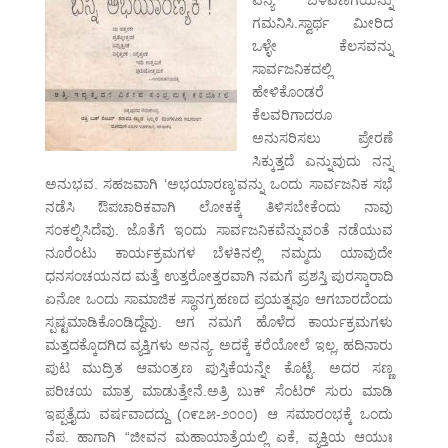
ವನ್ಯ ಬೆಳವಣಿಗೆಯನ್ನು
ಗಮನಿಸಿ.ಸ್ವಾರ್ಥ ಮೀರಿದ
ಒಳ್ಳೇ ಕೆಲಸವನ್ನು
ಸಾರ್ವಜನಿಕದಲ್ಲಿ
ಹೇಳಿಕೊಂಡರೆ
ಕೆಲವರಿಗಾದರೂ
ಅನುಸರಿಸಲು ಪ್ರೇರಣೆ
ಸಿಕ್ಕುತ್ತದೆ ಎನ್ನುವುದು ನನ್ನ
ಅನುಭವ. ಸಹಜವಾಗಿ ‘ಅಭಯಾರಣ್ಯ’ವನ್ನು ಒಂದು ಸಾರ್ವಜನಿಕ ಸಭೆ
ನಡೆಸಿ ಔಪಚಾರಿಕವಾಗಿ ಲೋಕಕ್ಕೆ ತಿಳಿಸಬೇಕೆಂದು ನಾವು
ಸಂಕಲ್ಪಿಸಿದೆವು. ಜೊತೆಗೆ ಇಂದು ಸಾರ್ವಜನಿಕವೆನ್ನುವಂತೆ ನಡೆಯುವ
ನೂರೆಂಟು ಕಾರ್ಯಕ್ರಮಗಳ ಬೆಳಕಿನಲ್ಲಿ ನಮ್ಮದು ಯಾವುದೇ
ಧನಸಂಚಯನದ ಮತ್ತೆ ಉತ್ತರೋತ್ತರವಾಗಿ ನಮಗೆ ಪ್ರಶಸ್ತಿ ಪುರಸ್ಕಾರಾದಿ
ಏನೋ ಒಂದು ಸಾಮಾಜಿಕ ಸ್ಥಾನಗ್ರಹಣದ ಪ್ರಯತ್ನವೂ ಆಗಬಾರದೆಂದು
ಸ್ಪಷ್ಟಮಾಡಿಕೊಂಡಿದ್ದೆವು. ಆಗ ನಮಗೆ ಹೊಳೆದ ಕಾರ್ಯಕ್ರಮಗಳು
ಮತ್ತದಕ್ಕೊದಗಿದ ವ್ಯಕ್ತಿಗಳು ಅನನ್ಯ. ಅದಕ್ಕೆ ಕರೆಯೋಲೆ ಇಲ್ಲ, ಹದಿನಾರು
ಪುಟ ಮುದ್ರಿತ ಆಮಂತ್ರಣ ಪುಸ್ತಿಕೆಯನ್ನೇ ಕೊಟ್ಟೆ. ಅದರ ಸಣ್ಣ
ಪರಿಚಯ ಮಾತ್ರ ಮಾಡುತ್ತೇನೆ.ಅತ್ರಿ ಬುಕ್ ಸೆಂಟರ್ ಸುರು ಮಾಡಿ
ಇಪ್ಪತ್ತೈದು ವರ್ಷವಾದದ್ದು (೧೯೭೫-೨೦೦೦) ಆ ಸಮಾರಂಭಕ್ಕೆ ಒಂದು
ನೆಪ. ಹಾಗಾಗಿ “ಜೀವನ ಮಹಾಯಾತ್ರೆಯಲ್ಲಿ ಏಕೆ, ವ್ಯಕ್ತಿಯ ಆಯುಃ