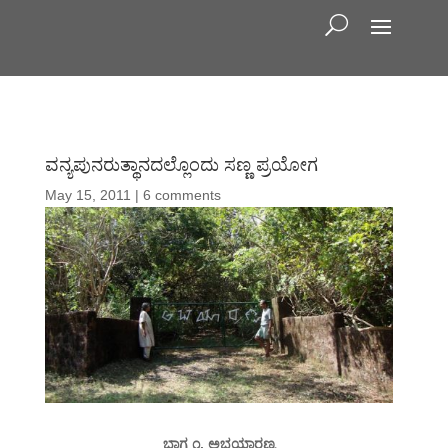
ವನ್ಯಪುನರುತ್ಥಾನದಲ್ಲೊಂದು ಸಣ್ಣ ಪ್ರಯೋಗ
May 15, 2011
|
6 comments
ಭಾಗ ೧. ಅಭಯಾರಣ್ಯ