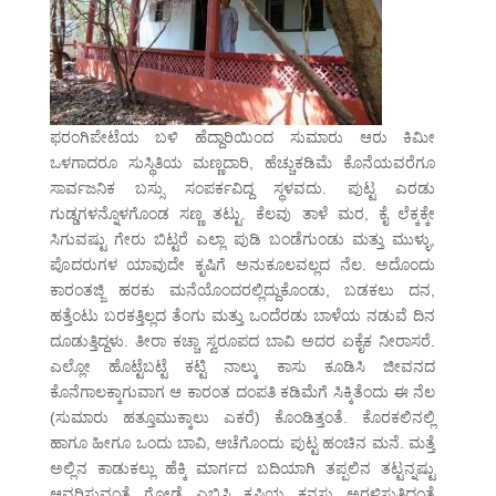
ಫರಂಗಿಪೇಟೆಯ ಬಳಿ ಹೆದ್ದಾರಿಯಿಂದ ಸುಮಾರು ಆರು ಕಿಮೀ
ಒಳಗಾದರೂ ಸುಸ್ಥಿತಿಯ ಮಣ್ಣದಾರಿ, ಹೆಚ್ಚುಕಡಿಮೆ ಕೊನೆಯವರೆಗೂ
ಸಾರ್ವಜನಿಕ ಬಸ್ಸು ಸಂಪರ್ಕವಿದ್ದ ಸ್ಥಳವದು. ಪುಟ್ಟ ಎರಡು
ಗುಡ್ಡಗಳನ್ನೊಳಗೊಂಡ ಸಣ್ಣ ತಟ್ಟು. ಕೆಲವು ತಾಳೆ ಮರ, ಕೈ ಲೆಕ್ಕಕ್ಕೇ
ಸಿಗುವಷ್ಟು ಗೇರು ಬಿಟ್ಟರೆ ಎಲ್ಲಾ ಪುಡಿ ಬಂಡೆಗುಂಡು ಮತ್ತು ಮುಳ್ಳು,
ಪೊದರುಗಳ ಯಾವುದೇ ಕೃಷಿಗೆ ಅನುಕೂಲವಲ್ಲದ ನೆಲ. ಅದೊಂದು
ಕಾರಂತಜ್ಜಿ ಹರಕು ಮನೆಯೊಂದರಲ್ಲಿದ್ದುಕೊಂಡು, ಬಡಕಲು ದನ,
ಹತ್ತೆಂಟು ಬರಕತ್ತಿಲ್ಲದ ತೆಂಗು ಮತ್ತು ಒಂದೆರಡು ಬಾಳೆಯ ನಡುವೆ ದಿನ
ದೂಡುತ್ತಿದ್ದಳು. ತೀರಾ ಕಚ್ಚಾ ಸ್ವರೂಪದ ಬಾವಿ ಅದರ ಏಕೈಕ ನೀರಾಸರೆ.
ಎಲ್ಲೋ ಹೊಟ್ಟೆಬಟ್ಟೆ ಕಟ್ಟಿ ನಾಲ್ಕು ಕಾಸು ಕೂಡಿಸಿ ಜೀವನದ
ಕೊನೆಗಾಲಕ್ಕಾಗುವಾಗ ಆ ಕಾರಂತ ದಂಪತಿ ಕಡಿಮೆಗೆ ಸಿಕ್ಕಿತೆಂದು ಈ ನೆಲ
(ಸುಮಾರು ಹತ್ತೂಮುಕ್ಕಾಲು ಎಕರೆ) ಕೊಂಡಿತ್ತಂತೆ. ಕೊರಕಲಿನಲ್ಲಿ
ಹಾಗೂ ಹೀಗೂ ಒಂದು ಬಾವಿ, ಆಚೆಗೊಂದು ಪುಟ್ಟ ಹಂಚಿನ ಮನೆ. ಮತ್ತೆ
ಅಲ್ಲಿನ ಕಾಡುಕಲ್ಲು ಹೆಕ್ಕಿ ಮಾರ್ಗದ ಬದಿಯಾಗಿ ತಪ್ಪಲಿನ ತಟ್ಟನ್ನಷ್ಟು
ಆವರಿಸುವಂತೆ ಗೋಡೆ ಎಬ್ಬಿಸಿ ಕೃಷಿಯ ಕನಸು ಅರಳಿಸುತ್ತಿದ್ದಂತೆ