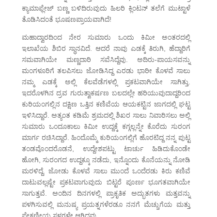
ಕ್ಯಾಮಾಫ್ಲೇಜ್ ಬಣ್ಣ ಬಳಿದಿರುವುದು ಹಿಲರಿ ಕ್ಲಿಂಟನ್ ತಲೆಗೆ ಮುಟ್ಟಾಳೆ
ತೊಡಿಸಿದಂತೆ ಭೂಷಣಪ್ರಾಯವಾಗಿದೆ!
ಮಹಾದ್ವಾರದಿಂದ ನೇರ ಸುಮಾರು ಒಂದು ಕಿಮೀ ಅಂತರದಲ್ಲಿ
ಇಲಾಖೆಯ ಶಿಬಿರ ಸ್ಥಾನವಿದೆ. ಆದರೆ ನಾವು ಎಡಕ್ಕೆ ತಿರುಗಿ, ಹೆದ್ದಾರಿಗೆ
ಸಮವಾಗಿಯೇ ಮಣ್ಣದಾರಿ ಸವೆಸಿದ್ದೆವು. ಅದಿರು-ಪಾಯಸವನ್ನು
ಮಂಗಳೂರಿಗೆ ತಲಪಿಸಲು ಜೋಡಿಸಿದ್ದ ಎರಡು ಭಾರೀ ಕೊಳವೆ ಸಾಲು
ನಮ್ಮ ಎಡಕ್ಕೆ ಅಲ್ಲಿ ಕೆಲವೆಡೆಗಳಲ್ಲಿ ಪ್ರಕಟವಾಗಿಯೇ ಸಾಗಿತ್ತು.
ಇದರೊಳಗಿನ ದ್ರವ ಗುರುತ್ವಾಕರ್ಷಣ ಬಲದಲ್ಲೇ ಹರಿಯುವುದಾದ್ದರಿಂದ
ಕುರಿಯಂಗಲ್ಲಿನ ದಕ್ಷಿಣ ಒತ್ತಿನ ಕಣಿವೆಯ ಆಯಕಟ್ಟಿನ ಜಾಗದಲ್ಲಿ ಘಟ್ಟ
ಇಳಿಸಿದ್ದಾರೆ. ಅತ್ಯಂತ ಕಡಿಮೆ ಶ್ರಮದಲ್ಲಿ ಶಿಖರ ಸಾಲು ನಿವಾರಿಸಲು ಅಲ್ಲಿ
ಸುಮಾರು ಒಂದೂಕಾಲು ಕಿಮೀ ಉದ್ದಕ್ಕೆ ಕಗ್ಗಲ್ಲನ್ನೇ ಕೊರೆದು ಸುರಂಗ
ಮಾರ್ಗ ರಚಿಸಿದ್ದಾರೆ. ಹಿಂದೊಮ್ಮೆ ಕುರಿಯಂಗಲ್ಲಿಗೆ ಹೊರಟಿದ್ದ ನನ್ನ ಪುಟ್ಟ
ತಂಡವೊಂದರೊಡನೆ, ಉದ್ದೇಶಪಟ್ಟು ಟಾರ್ಚು ಹಿಡಿದುಕೊಂಡೇ
ಹೋಗಿ, ಸುರಂಗದ ಉದ್ದಕ್ಕೂ ನಡೆದು, ಇನ್ನೊಂದು ಕೊನೆಯನ್ನು ನೋಡಿ
ಮರಳಿದ್ದೆ. ಜೋಡು ಕೊಳವೆ ಸಾಲು ಮುಂದೆ ಒಂದೆರಡು ಕಿರು ಕಣಿವೆ
ದಾಟುವಲ್ಲಷ್ಟೇ ಪ್ರಕಟವಾಗುವುದು ಬಿಟ್ಟರೆ ಪೂರ್ಣ ಭೂಗತವಾಗಿಯೇ
ಸಾಗುತ್ತವೆ. ಅಂದಿನ ದಿನಗಳಲ್ಲಿ ಪ್ರಾಕೃತಿಕ ಅದ್ಭುತಗಳು ಮತ್ತವನ್ನು
ಪಳಗಿಸುವಲ್ಲಿ ಮನುಷ್ಯ ಪ್ರಯತ್ನಗಳೆರಡೂ ನನಗೆ ಮೆಚ್ಚುಗೆಯ ಮತ್ತು
ಪ್ರೇಕ್ಷಣೀಯ ಸ್ಥಳಗಳೇ ಆಗಿದ್ದವು.