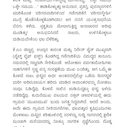
ಕಲಿಕೆ ಮತ್ತು ‘ಸಂಶೋಧನೆ’ಗಳನ್ನೆಲ್ಲಾ ಮೀಸಲಿಟ್ಟು, “ಒಳ್ಳೇ ಸಮಯ
ಒಳ್ಳೇ ಸಮಯ…” ಹಾಡಿಕೊಳ್ಳುತ್ತಾ ಅನುದಾನ, ಪ್ರಶಸ್ತಿ, ಪುರಸ್ಕಾರಗಳಿಗೆ
ಮಾರಿಕೊಂಡ ‘ಪರಿಸರವಾದಿಗಳಿಂದ’ ಗಣಿಗಾರಿಕೆಗೆ ‘ಪರಿಸರಸ್ನೇಹೀ’
ಮುದ್ರೆ ಹೊಡೆಸಿಕೊಳ್ಳತೊಡಗಿದರು! ಆಗ ನನಗೆ ಯಂತ್ರಸಾಧನೆಯ
ಬೆರಗು ಕಳೆದು, ಪ್ರಕೃತಿಯ ಮೇಲಾಗುತ್ತಿದ್ದ ಅನಾಚಾರದ ಅರಿವು
ಮೂಡಿತ್ತು! ಅನುಭವಿಸಿದರೆ ಸಾಲದು, ಉಳಿಸಿಕೊಳ್ಳಲೂ
ದುಡಿಯಬೇಕೆಂಬ ಛಲ ಬೆಳೆದಿತ್ತು.
ಕೆ.ಎಂ ಚಿಣ್ಣಪ್ಪ, ಉಲ್ಲಾಸ ಕಾರಂತ ಮತ್ತು ನಿರೇನ್ ಜೈನ್ ಮುಖ್ಯರಾಗಿ
(ವೈಲ್ಡ್ ಲೈಫ್ ಫಸ್ಟ್!) ತೊಡಗಿದ್ದ ಗಣಿಗಾರಿಕೆಯ ವಿರುದ್ಧದ ಕಾನೂನು
ಸಮರದಲ್ಲಿ ಸಣ್ಣದಾಗಿ ಸೇರಿಕೊಂಡೆ. ಆರೋಹಣ ಪರ್ವತಾರೋಹಿಗಳು
ಸಾಹಸಿಗಳಿಗೆ ಸ್ಪಷ್ಟ ವನ್ಯ ಸಂರಕ್ಷಣೆಯ ಮುಖ ಬಂದಿತ್ತು. ಆಗ ಒಮ್ಮೆ ಈ
ಕೊಳವೆ ಸಾಲು ಘಟ್ಟದ ಅರ್ಧ ಅಂತರದಲ್ಲೆಲ್ಲೋ ಒಡೆದು ದಿನಗಟ್ಟಳೆ
ಭಾರೀ ಅದಿರುಪಾಯಸ ಹರಿದು ಮಾಡಿದ ಅವಾಂತರವನ್ನು ನೋಡಲು
ನಾವೂ ಓಡಿದ್ದೆವು. ಕೊಳವೆ ಸಾಲಿನ ಜಾಡಿನುದ್ದಕ್ಕೂ ಘಟ್ಟ ಇಳಿದು
ನಡೆದಿದ್ದೆವು. ಕುದುರೆಮುಖ ವಲಯದ ನಕ್ಸಲ್ ಚಳವಳಿಯಲ್ಲಿ ಈದು
ಗ್ರಾಮದ ‘ಮುಖಾಮುಖಿ’ ಇಂದು ಜಗತ್ಪ್ರಸಿದ್ಧವಾಗಿದೆ. ಆದರೆ ಅಂದು,
ಅದೇ ಈದು ಗ್ರಾಮದ ನೀರಿನಾಸರೆಗಳು, ಫಲವತ್ತಾದ ಕೃಷಿಭೂಮಿಗಳು
ಮೊಳಕಾಲು ಮಟ್ಟದ ಕರಿಹೂಳಿನಲ್ಲಿ ನರಳಿದ್ದು ಸುದ್ದಿ ಸಾಗರದಲ್ಲಿ ಕ್ಷಣಿಕ
ಮಿಂಚಾಗಿ ಮರೆಯಾದದ್ದು ನಿಜಕ್ಕೂ ನಾಗರಿಕ ಪ್ರಜ್ಞೆಗೊಂದು ದೊಡ್ಡ