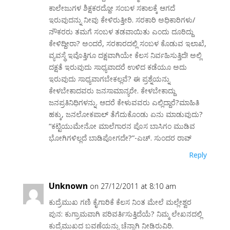
ಕಾಲೇಜುಗಳ ಶಿಕ್ಷಕರದ್ದೋ ಸಂಬಳ ಸಕಾಲಕ್ಕೆ ಆಗದೆ
ಇರುವುದನ್ನು ನೀವು ಕೇಳಿರುತ್ತೀರಿ. ಸರಕಾರಿ ಅಧಿಕಾರಿಗಳು/
ನೌಕರರು ತಮಗೆ ಸಂಬಳ ತಡವಾಯಿತು ಎಂದು ದೂರಿದ್ದು
ಕೇಳಿದ್ದೀರಾ? ಅಂದರೆ, ಸರಕಾರದಲ್ಲಿ ಸಂಬಳ ಕೊಡುವ ಇಲಾಖೆ,
ವ್ಯವಸ್ಥೆ ಇವೊತ್ತಿಗೂ ದಕ್ಷವಾಗಿಯೇ ಕೆಲಸ ನಿರ್ವಹಿಸುತ್ತಿದೆ! ಅಲ್ಲಿ
ದಕ್ಷತೆ ಇರುವುದು ಸಾಧ್ಯವಾದರೆ ಉಳಿದ ಕಡೆಯೂ ಅದು
ಇರುವುದು ಸಾಧ್ಯವಾಗಬೇಕಲ್ಲವೆ? ಈ ಪ್ರಶ್ನೆಯನ್ನು
ಕೇಳಬೇಕಾದವರು ಜನಸಾಮಾನ್ಯರೇ. ಕೇಳಬೇಕಾದ್ದು
ಜನಪ್ರತಿನಿಧಿಗಳನ್ನು. ಆದರೆ ಕೇಳುವವರು ಎಲ್ಲಿದ್ದಾರೆ?ಮಾಹಿತಿ
ಹಕ್ಕು, ಜನಲೋಕಪಾಲ್ ತೆಗೆದುಕೊಂಡು ಏನು ಮಾಡುವುದು?
“ಕಟ್ಟಿಯುಮೇನೋ ಮಾಲೆಗಾರನ ಪೊಸ ಬಾಸಿಗಂ ಮುಡಿವ
ಭೋಗಿಗಳಿಲ್ಲದೆ ಬಾಡಿಪೋಗದೇ?”-ಎಚ್. ಸುಂದರ ರಾವ್
Reply
Unknown
on 27/12/2011 at 8:10 am
ಕುದ್ರೆಮುಖ ಗಣಿ ಕೈಗಾರಿಕೆ ಕೆಲಸ ನಿ೦ತ ಮೇಲೆ ಮಲ್ಲೇಶ್ವರ
ಪುನ: ಕುಗ್ರಾಮವಾಗಿ ಪರಿವರ್ತಿಸುತ್ತಿದೆಯೆ? ನಿಮ್ಮ ಲೇಖನದಲ್ಲಿ
ಕುದ್ರೆಮುಖದ ಬವಣೆಯನ್ನು ಚೆನ್ನಾಗಿ ನೀಡಿರುವಿರಿ.