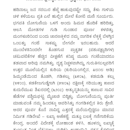
ಹದಿನಾಲ್ಕು ಜನ ಸರಬುರ ಹೆಜ್ಜೆ ಹಾಕುವುದಷ್ಟೇ ಸದ್ದು. ತೆಳು ಗಾಳಿಯ
ಚಳಿ ಕಳೆಯಲು ಪ್ರತಿ ಎಲೆ ಹುಲ್ಲಿನ ಮೇಲೆ ಕೋಟಿ ಮಣಿ ಸೂರ್ಯರು.
ಭಗವತಿ ಬೋಗುಣಿಯ ಒಳಗೆ ಅಂದು ಹಿಮದ ಹೊದಿಕೆ ಹರಿದಿತ್ತು,
ಆಲಸಿ ಮೋಡಗಳ ಗುಡಿ ಗುಂಡಾರ ಪೂರ್ಣ ಕಳಚಿತ್ತು.
ಮಂಗಳೂರಿನಿಂದ ಬಂದು ಚಾರಣಕ್ಕಿಳಿದ ನಮ್ಮ ನಾಗರಿಕ ಲೆಕ್ಕಕ್ಕೆ ಬೆಳಗ್ಗಿನ
ಒಂಬತ್ತು ಗಂಟೆ ಸಾಕಷ್ಟು ಬೇಗವೇ ಇರಬಹುದು. ಆದರೆ
ಮುಂಬೆಳಕಿನಿಂದಲೇ ತೊಡಗುವ ಪ್ರಾಕೃತಿಕ (ಪಶುಪಕ್ಷ್ಯಾದಿಗಳ)
ಚಟುವಟಿಕೆಗಳ ಹೆಚ್ಚಿನ ವೀಕ್ಷಣೆಗೆ ಕನಿಷ್ಠ ಮೂರು ಗಂಟೆಯಾದರೂ
ತಡವಾದ ಅರಿವು ನಮಗಿತ್ತು. ದೃಶ್ಯ ನಿಚ್ಚಳವಾಗಿದ್ದು, ಗುರುತಿಸಬಲ್ಲವರಿಗೆ
ಉತ್ತರ ಮೂಲೆಯಲ್ಲಿನ ಕುರಿಯ (ಕುರಿಯಂಗಲ್ಲಿನ, ೩೮೧೮ ಅಡಿ)
ಹಿಮ್ಮಂಡೆಯಿಂದ ತೊಡಗಿ, ಗಡಿಕಲ್ಲು (೩೯೦೬), ಕಡಮಡಿ ಕಲ್ಲು
(೪೯೦೦), ಕಡಕೇಜಗುಡ್ಡೆಗಾಗಿ (೫೪೦೬) ದಕ್ಷಿಣಕ್ಕೆ ಸರಿಯುತ್ತಾ ಕಾಣದ
ಕುದುರೆಮುಖ ಶಿಖರದಲ್ಲಿ (೬೨೦೭) ಅತ್ಯುನ್ನತಿಯನ್ನು ಕಾಣುವ ಸಾವಿರ
ಹೆಡೆಗಳ ಪಶ್ಚಿಮಘಟ್ಟ ಮೈಚಾಚಿ ಬಿದ್ದಿತ್ತು. ಬೋಗುಣಿಯನ್ನು ಪೂರ್ತಿ
ಮಾಡುವಂತೆ ನಮ್ಮ ಹಿಂದಕ್ಕೂ ಆವರಿಸಿತ್ತು ಗಂಗಡಿಕಲ್ಲಿನ ಕಿರು ಶ್ರೇಣಿ.
ಅದರ ಪೂರ್ವ ಕೊನೆ ನಾವಿದ್ದ ಎತ್ತರಕ್ಕೆ ಮರೆಯಲ್ಲಿದ್ದರೂ ಮಾನವ
ನಿರ್ಮಿತ ಗಡಿರೇಖೆ – ಲಖ್ಯಾ ಅಣೆಕಟ್ಟೆ. ಮತ್ತೂ ಬಲಕ್ಕೆ ಗಣಿಗಾರಿಕೆಯ
ಕೇಂದ್ರ, ಅಂದರೆ ವಿದೇಶಕ್ಕೆ ಲೋಹಾಂಶ ಕಳಿಸಿ, ಹೂಳನ್ನು ಲಖ್ಯಾಕ್ಕೆ
ತುಂಬುತ್ತ ನಿಂತ ಬೆಟ್ಟಸಾಲು. ಮದ್ದಿಟ್ಟು ಉಡಾಯಿಸಿ, ರಕ್ಕಸ ಕೈಗಳಿಂದ