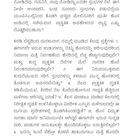
ನೋಡಿದೆವು. ಗಮನಿಸಿ, ನಾವು ನೋಡಿದ್ದು ಎರಡೇ ಸ್ತಂಭಗಳ ನೆಲೆ. ಈಗ
ನೀವೇ ಅಂದಾಜಿಸಿ, ಇಂಥ ನೂರಾರು ಸ್ತಂಭಗಳು ಪಡುಬಿದ್ರೆಯ
ಯೂಪಿಸಿಎಲ್ಲಿನಿಂದ ತೊಡಗಿ ಘಟ್ಟದ ಮೇಲಿನೂರಿಗೆ ಪೂರ್ತಿ ಹೊಸ
ಜಾಡಿನಲ್ಲಿ ಸಾಗಿರುವಾಗ ಪ್ರಾಕೃತಿಕ ಅವಹೇಳನದ ವ್ಯಾಪ್ತಿ ಎಷ್ಟು
ದೊಡ್ಡದಿರಬಹುದು?
ಕರಡಿ ಬೆಟ್ಟದಿಂದ ಮರಳುವಾಗ ನಮ್ಮಲ್ಲಿ ಮೂಡಿದ ಕೆಲವು ಪ್ರಶ್ನೆಗಳು ೧.
ಈಗಾಗಲೇ ಇರುವ ಜಾಡುಗಳನ್ನು ಬಿಟ್ಟು ಹೊಸದನ್ನು ಆರಿಸುವುದರಿಂದ
ನಿರ್ಮಾಣ ಮತ್ತೆ ನಿರ್ವಹಣೆಯ ಹೆಸರಿನಲ್ಲಿ ವೆಚ್ಚ ಹೆಚ್ಚಾಗುವುದಿಲ್ಲವೇ?
ಮತ್ತು ಶುದ್ಧ ಪ್ರಾಕೃತಿಕ ನೆಲೆಗಳ ಮೆಲೆ ನಾಗರಿಕ ಹೊರೆ
ನಿರಂತರವಾಗುವುದಿಲ್ಲವೇ? ೨. ಈಗ ನಿರುಪಯುಕ್ತವಾದ
ಕುದುರೆಮುಖದ ಸರಿಗೆ ಸ್ತಂಭಗಳನ್ನು ಕಳಚುವ ಮುನ್ನ ಹೊಸತರಲ್ಲಿ
ತೊಡಗುವ ಅವಸರವೇನಿತ್ತು? ೩. ನೆಲದ ಪ್ರಾಕೃತಿಕ ದೃಢತೆ
ಕಡಿಮೆಯಿರುವ, ಕೆದರಿದ ನೆಲ ಕೊರೆದುಹೋಗುವ ಸಾಧ್ಯತೆ ಹೆಚ್ಚಿರುವ
ಮಳೆಗಾಲ ಆರಿಸಿದ್ದು ಯಾಕೆ? ೪. ಕೆಲಸ ಮಾಡಲೂ ಮಾಡಿದ ಕೆಲಸದಲ್ಲಿ
ನಿರೀಕ್ಷಿತ ದೃಢತೆ ಉಳಿಸಿಕೊಳ್ಳಲೂ ವಿಪರೀತ ಎನ್ನುವ ಮಳೆಗಾಲದಲ್ಲೇ ಈ
ದುರ್ಗಮ ಪ್ರದೇಶಗಳಲ್ಲಿ ತೊಡಗಿಕೊಂಡದ್ದೇಕೆ? ೫. ಹೊಸ ವಿದ್ಯುತ್
ಸಾಗಣಾ ಮಾರ್ಗ ಅನಿವಾರ್ಯವೇ ಆಗಿದ್ದರೆ ಈಗಾಗಲೇ ಇರುವ ಸುದೃಢ
ದಾರಿ, ಜಾಡುಗಳ ಅನುಕೂಲಕ್ಕೇ ಹೊಂದಿಸಿಕೊಳ್ಳಲು ಬರುತ್ತಿರಲಿಲ್ಲವೇ?
೬. ಇದನ್ನು ಹಿಂದೆ ಪೆಟ್ರೋ ಕೊಳವೆ ಹಾಕುವಾಗಲೂ ಮತ್ತೆ ಹೊಸದೇ