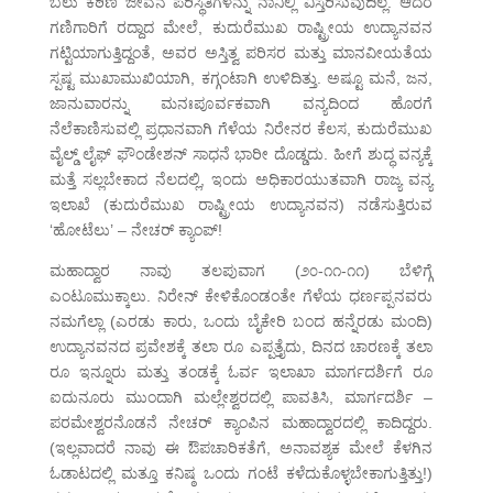
ಬಲು ಕಠಿಣ ಜೀವನ ಪರಿಸ್ಥಿತಿಗಳನ್ನು ನಾನಿಲ್ಲಿ ವಿಸ್ತರಿಸುವುದಿಲ್ಲ. ಆದರೆ
ಗಣಿಗಾರಿಗೆ ರದ್ದಾದ ಮೇಲೆ, ಕುದುರೆಮುಖ ರಾಷ್ಟ್ರೀಯ ಉದ್ಯಾನವನ
ಗಟ್ಟಿಯಾಗುತ್ತಿದ್ದಂತೆ, ಅವರ ಅಸ್ತಿತ್ವ ಪರಿಸರ ಮತ್ತು ಮಾನವೀಯತೆಯ
ಸ್ಪಷ್ಟ ಮುಖಾಮುಖಿಯಾಗಿ, ಕಗ್ಗಂಟಾಗಿ ಉಳಿದಿತ್ತು. ಅಷ್ಟೂ ಮನೆ, ಜನ,
ಜಾನುವಾರನ್ನು ಮನಃಪೂರ್ವಕವಾಗಿ ವನ್ಯದಿಂದ ಹೊರಗೆ
ನೆಲೆಕಾಣಿಸುವಲ್ಲಿ ಪ್ರಧಾನವಾಗಿ ಗೆಳೆಯ ನಿರೇನರ ಕೆಲಸ, ಕುದುರೆಮುಖ
ವೈಲ್ಡ್ ಲೈಫ್ ಫೌಂಡೇಶನ್ ಸಾಧನೆ ಭಾರೀ ದೊಡ್ಡದು. ಹೀಗೆ ಶುದ್ಧ ವನ್ಯಕ್ಕೆ
ಮತ್ತೆ ಸಲ್ಲಬೇಕಾದ ನೆಲದಲ್ಲಿ, ಇಂದು ಅಧಿಕಾರಯುತವಾಗಿ ರಾಜ್ಯ ವನ್ಯ
ಇಲಾಖೆ (ಕುದುರೆಮುಖ ರಾಷ್ಟ್ರೀಯ ಉದ್ಯಾನವನ) ನಡೆಸುತ್ತಿರುವ
‘ಹೋಟೆಲು’ – ನೇಚರ್ ಕ್ಯಾಂಪ್!
ಮಹಾದ್ವಾರ ನಾವು ತಲಪುವಾಗ (೨೦-೧೧-೧೧) ಬೆಳಿಗ್ಗೆ
ಎಂಟೂಮುಕ್ಕಾಲು. ನಿರೇನ್ ಕೇಳಿಕೊಂಡಂತೇ ಗೆಳೆಯ ಧರ್ಣಪ್ಪನವರು
ನಮಗೆಲ್ಲಾ (ಎರಡು ಕಾರು, ಒಂದು ಬೈಕೇರಿ ಬಂದ ಹನ್ನೆರಡು ಮಂದಿ)
ಉದ್ಯಾನವನದ ಪ್ರವೇಶಕ್ಕೆ ತಲಾ ರೂ ಎಪ್ಪತ್ತೈದು, ದಿನದ ಚಾರಣಕ್ಕೆ ತಲಾ
ರೂ ಇನ್ನೂರು ಮತ್ತು ತಂಡಕ್ಕೆ ಓರ್ವ ಇಲಾಖಾ ಮಾರ್ಗದರ್ಶಿಗೆ ರೂ
ಐದುನೂರು ಮುಂದಾಗಿ ಮಲ್ಲೇಶ್ವರದಲ್ಲಿ ಪಾವತಿಸಿ, ಮಾರ್ಗದರ್ಶಿ –
ಪರಮೇಶ್ವರನೊಡನೆ ನೇಚರ್ ಕ್ಯಾಂಪಿನ ಮಹಾದ್ವಾರದಲ್ಲಿ ಕಾದಿದ್ದರು.
(ಇಲ್ಲವಾದರೆ ನಾವು ಈ ಔಪಚಾರಿಕತೆಗೆ, ಅನಾವಶ್ಯಕ ಮೇಲೆ ಕೆಳಗಿನ
ಓಡಾಟದಲ್ಲಿ ಮತ್ತೂ ಕನಿಷ್ಠ ಒಂದು ಗಂಟೆ ಕಳೆದುಕೊಳ್ಳಬೇಕಾಗುತ್ತಿತ್ತು!)