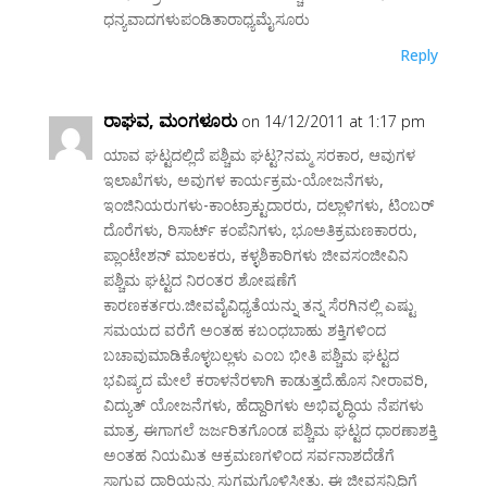
ಧನ್ಯವಾದಗಳುಪಂಡಿತಾರಾಧ್ಯಮೈಸೂರು
Reply
ರ‍ಾಘವ, ಮಂಗಳೂರು
on 14/12/2011 at 1:17 pm
ಯಾವ ಘಟ್ಟದಲ್ಲಿದೆ ಪಶ್ಚಿಮ ಘಟ್ಟ?ನಮ್ಮ ಸರಕಾರ, ಆವುಗಳ
ಇಲಾಖೆಗಳು, ಅವುಗಳ ಕಾರ್ಯಕ್ರಮ-ಯೋಜನೆಗಳು,
ಇಂಜಿನಿಯರುಗಳು-ಕಾಂಟ್ರಾಕ್ಟುದಾರರು, ದಲ್ಲಾಳಿಗಳು, ಟಿಂಬರ್
ದೊರೆಗಳು, ರಿಸಾರ್ಟ್ ಕಂಪೆನಿಗಳು, ಭೂಅತಿಕ್ರಮಣಕಾರರು,
ಪ್ಲಾಂಟೇಶನ್ ಮಾಲಕರು, ಕಳ್ಳಶಿಕಾರಿಗಳು ಜೀವಸಂಜೀವಿನಿ
ಪಶ್ಚಿಮ ಘಟ್ಟದ ನಿರಂತರ ಶೋಷಣೆಗೆ
ಕಾರಣಕರ್ತರು.ಜೀವವೈವಿಧ್ಯತೆಯನ್ನು ತನ್ನ ಸೆರಗಿನಲ್ಲಿ ಎಷ್ಟು
ಸಮಯದ ವರೆಗೆ ಅಂತಹ ಕಬಂಧಬಾಹು ಶಕ್ತಿಗಳಿಂದ
ಬಚಾವುಮಾಡಿಕೊಳ್ಳಬಲ್ಲಳು ಎಂಬ ಭೀತಿ ಪಶ್ಚಿಮ ಘಟ್ಟದ
ಭವಿಷ್ಯದ ಮೇಲೆ ಕರಾಳನೆರಳಾಗಿ ಕಾಡುತ್ತದೆ.ಹೊಸ ನೀರಾವರಿ,
ವಿದ್ಯುತ್ ಯೋಜನೆಗಳು, ಹೆದ್ದಾರಿಗಳು ಅಭಿವೃದ್ಧಿಯ ನೆಪಗಳು
ಮಾತ್ರ. ಈಗಾಗಲೆ ಜರ್ಜರಿತಗೊಂಡ ಪಶ್ಚಿಮ ಘಟ್ಟದ ಧಾರಣಾಶಕ್ತಿ
ಅಂತಹ ನಿಯಮಿತ ಆಕ್ರಮಣಗಳಿಂದ ಸರ್ವನಾಶದೆಡೆಗೆ
ಸಾಗುವ ದಾರಿಯನ್ನು ಸುಗಮಗೊಳಿಸೀತು. ಈ ಜೀವಸನ್ನಿಧಿಗೆ