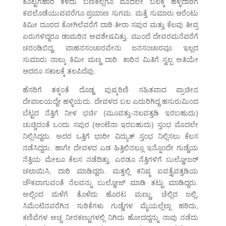
ಕೊಟ್ಟಿಗೆಹಾರ ಕಳೆದು ಬಣಕಲ್ಲಿಗೂ ಮೊದಲೇ ಬಲಕ್ಕೆ ಹಳ್ಳಿದಾರಿಗೆ
ಕವಲೊಡೆಯುವವರೆಗೂ ಪ್ರಯಾಣ ಸುಗಮ. ಮತ್ತೆ ಸುಮಾರು ಆರೆಂಟು
ಕಿಮೀ ದೂರದ ಕೋಗಿಲೆವರೆಗೆ ದಾರಿ ತೀರಾ ಸಪುರ ಮತ್ತು ಕೆಲವು ತೀವ್ರ
ಏರುಗಳಿದ್ದರೂ ಡಾಮರಿನ ಅವಶೇಷವಿತ್ತು. ಮುಂದೆ ದೇವರಮನೆವರೆಗೆ
ಚರಂಡಿಬಿದ್ದ, ವಾಹನಸಂಚಾರವೇನು ಜನಸಂಚಾರವೂ ಇಲ್ಲದ
ಸುಮಾರು ನಾಲ್ಕು ಕಿಮೀ ಮಣ್ಣ ದಾರಿ. ಕಾರಿನ ಮಿತಿಗೆ ಸ್ವಲ್ಪ ಅತಿಯೇ
ಆದರೂ ಸಕಾಲಕ್ಕೆ ತಲಪಿದೆವು.
ಹೆಸರಿಗೆ ತಕ್ಕಂತೆ ದೊಡ್ಡ ಪುಷ್ಕರಿಣಿ ಸಹಿತವಾದ ಪ್ರಾಚೀನ
ದೇವಾಲಯದ್ದೇ ಹಳ್ಳಿಯದು. ದೇವಳದ ಬಲ ಎದುರಿಗಿದ್ದ ಹಸುರುಮಿಂದ
ಬೆಟ್ಟದ ನೆತ್ತಿಗೆ ನೀಳ ಭರ್ಚಿ (ಮೂವತ್ತು-ನಲವತ್ತಡಿ ಇರಬಹುದು)
ಚುಚ್ಚಿದಂತೆ ಒಂದು ಸಪುರ (ಆಂಟೆನಾ ಇರಬಹುದು) ಸ್ತಂಭ ಮೊದಲೇ
ನಿಲ್ಲಿಸಿದ್ದರು. ಅದರ ಒತ್ತಿಗೆ ಭಾರೀ ವಿದ್ಯುತ್ ಸ್ತಂಭ ನಿಲ್ಲಿಸಲು ಕೆಲಸ
ನಡೆಸಿದ್ದರು. ಹಾಗೇ ದೇವಳದ ಎಡ ಹಿತ್ತಿಲಿನಲ್ಲೂ ಇನ್ನೊಂದೇ ಗುಡ್ಡೆಯ
ನೆತ್ತಿಯ ಮೇಲೂ ಕೆಲಸ ನಡೆದಿತ್ತು. ಎರಡೂ ನೆತ್ತಿಗಳಿಗೆ ಬುಲ್ಡೋಜರ್
ಚಲಾಯಿಸಿ, ದಾರಿ ಮಾಡಿದ್ದರು. ಮತ್ತಲ್ಲಿ ಕನಿಷ್ಠ ಐವತ್ತೈವತ್ತಡಿಯ
ಚೌಕವಾಗುವಂತೆ ನೆಲವನ್ನು ಬುಲ್ಡೋಜ್ ಮಾಡಿ ತಟ್ಟು ಮಾಡಿದ್ದರು.
ಅಲ್ಲಿಂದ ಮಳೆಗೆ ತೊಳೆದು ಹೊರಟ ಮಣ್ಣು, ಚೆಲ್ಲಿದ ಜಲ್ಲಿ,
ಸಿಮೆಂಟಿನವರೆಗಿನ ಸುರಿಕೆಗಳು ಗುಡ್ಡೆಗಳ ಮೈಯಲ್ಲೆಲ್ಲಾ ಹರಿದು,
ಕಣಿವೆಗಳ ಅಚ್ಚ ನೀರಕಣ್ಣುಗಳಲ್ಲಿ ನಿಗಿದು ಹೋದದ್ದನ್ನು ನಾವು ನಡೆದು