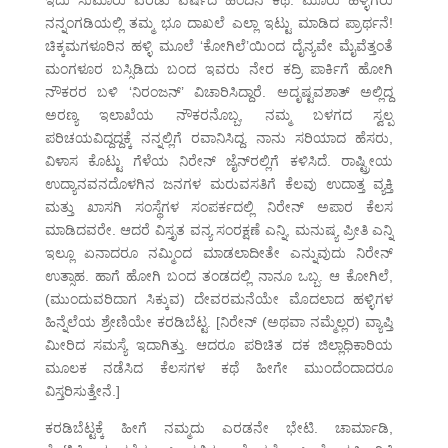
ಇದು ಸುಮಾರು ಎರಡು ವರ್ಷದ ಹಿಂದಿನ ಕಥೆ. ಮೂರು ಹಳ್ಳಿಗರು
ನನ್ನಂಗಡಿಯಲ್ಲಿ ತಮ್ಮ ಭೂ ದಾಖಲೆ ಎಲ್ಲಾ ಇಟ್ಟು ಮಾಡಿದ ಪ್ರಾರ್ಥನೆ!
ಚಿಕ್ಕಮಗಳೂರಿನ ಹಳ್ಳಿ ಮೂಲೆ ‘ಕೋಗಿಲೆ’ಯಿಂದ ದೈನ್ಯವೇ ಮೈವೆತ್ತಂತೆ
ಮಂಗಳೂರ ಬಸ್ಸಿಡಿದು ಬಂದ ಇವರು ನೇರ ಕದ್ರಿ ಪಾರ್ಕಿಗೆ ಹೋಗಿ
ನೌಕರರ ಬಳಿ ‘ನಿರಂಜನ್’ ವಿಚಾರಿಸಿದ್ದಾರೆ. ಅದೃಷ್ಟವಶಾತ್ ಅಲ್ಲಿದ್ದ
ಅರಣ್ಯ ಇಲಾಖೆಯ ನೌಕರನೊಬ್ಬ, ನಮ್ಮ ಬಳಗದ ಸ್ವಲ್ಪ
ಪರಿಚಯವಿದ್ದದ್ದಕ್ಕೆ ನನ್ನಲ್ಲಿಗೆ ರವಾನಿಸಿದ್ದ. ನಾನು ಸರಿಯಾದ ಹೆಸರು,
ವಿಳಾಸ ಕೊಟ್ಟು ಗೆಳೆಯ ನಿರೇನ್ ಜೈನ್‌ರಲ್ಲಿಗೆ ಕಳಿಸಿದೆ. ರಾಷ್ಟ್ರೀಯ
ಉದ್ಯಾನವನದೊಳಗಿನ ಜನಗಳ ಮರುವಸತಿಗೆ ಕೆಲವು ಉದಾತ್ತ ವ್ಯಕ್ತಿ
ಮತ್ತು ಖಾಸಗಿ ಸಂಸ್ಥೆಗಳ ಸಂಪರ್ಕದಲ್ಲಿ ನಿರೇನ್ ಅಪಾರ ಕೆಲಸ
ಮಾಡಿದವರೇ. ಆದರೆ ವಿಸ್ತೃತ ವನ್ಯ ಸಂರಕ್ಷಣೆ ಎನ್ನಿ, ಮನುಷ್ಯ ಪ್ರೀತಿ ಎನ್ನಿ
ಇಲ್ಲೂ ಏನಾದರೂ ನಮ್ಮಿಂದ ಮಾಡಲಾದೀತೇ ಎನ್ನುವುದು ನಿರೇನ್
ಉತ್ಸಾಹ. ಹಾಗೆ ಹೋಗಿ ಬಂದ ತಂಡದಲ್ಲಿ ನಾನೂ ಒಬ್ಬ. ಆ ಕೋಗಿಲೆ,
(ಮುಂದುವರಿದಾಗ ಸಿಕ್ಕುವ) ದೇವರಮನೆಯೇ ಮೊದಲಾದ ಹಳ್ಳಿಗಳ
ಹಿನ್ನೆಲೆಯ ಶ್ರೇಣಿಯೇ ಕರಡಿಬೆಟ್ಟ. [ನಿರೇನ್ (ಅಥವಾ ನಮ್ಮೆಲ್ಲರ) ವ್ಯಾಪ್ತಿ
ಮೀರಿದ ಸಮಸ್ಯೆ ಇದಾಗಿತ್ತು. ಆದರೂ ಪರಿಚಿತ ದಕ ಜಿಲ್ಲಾಧಿಕಾರಿಯ
ಮೂಲಕ ನಡೆಸಿದ ಕೆಲಸಗಳ ಕಥೆ ಹೀಗೇ ಮುಂದೆಂದಾದರೂ
ವಿಸ್ತರಿಸುತ್ತೇನೆ.]
ಕರಡಿಬೆಟ್ಟಕ್ಕೆ ಹೀಗೆ ನಮ್ಮದು ಎರಡನೇ ಭೇಟಿ. ಚಾರ್ಮಾಡಿ,