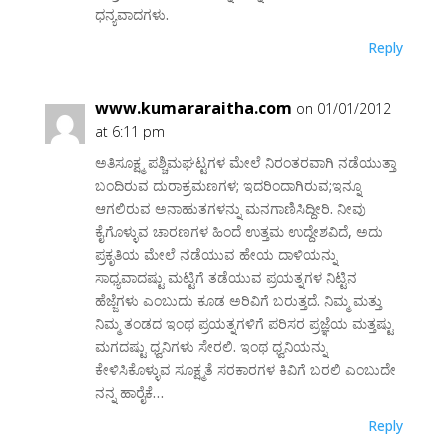
ಧನ್ಯವಾದಗಳು.
Reply
www.kumararaitha.com
on 01/01/2012
at 6:11 pm
ಅತಿಸೂಕ್ಷ್ಮ ಪಶ್ಚಿಮಘಟ್ಟಗಳ ಮೇಲೆ ನಿರಂತರವಾಗಿ ನಡೆಯುತ್ತಾ
ಬಂದಿರುವ ದುರಾಕ್ರಮಣಗಳ; ಇದರಿಂದಾಗಿರುವ;ಇನ್ನೂ
ಆಗಲಿರುವ ಅನಾಹುತಗಳನ್ನು ಮನಗಾಣಿಸಿದ್ದೀರಿ. ನೀವು
ಕೈಗೊಳ್ಳುವ ಚಾರಣಗಳ ಹಿಂದೆ ಉತ್ತಮ ಉದ್ದೇಶವಿದೆ, ಅದು
ಪ್ರಕೃತಿಯ ಮೇಲೆ ನಡೆಯುವ ಹೇಯ ದಾಳಿಯನ್ನು
ಸಾಧ್ಯವಾದಷ್ಟು ಮಟ್ಟಿಗೆ ತಡೆಯುವ ಪ್ರಯತ್ನಗಳ ನಿಟ್ಟಿನ
ಹೆಜ್ಜೆಗಳು ಎಂಬುದು ಕೂಡ ಅರಿವಿಗೆ ಬರುತ್ತದೆ. ನಿಮ್ಮ ಮತ್ತು
ನಿಮ್ಮ ತಂಡದ ಇಂಥ ಪ್ರಯತ್ನಗಳಿಗೆ ಪರಿಸರ ಪ್ರಜ್ಞೆಯ ಮತ್ತಷ್ಟು
ಮಗದಷ್ಟು ಧ್ವನಿಗಳು ಸೇರಲಿ. ಇಂಥ ಧ್ವನಿಯನ್ನು
ಕೇಳಿಸಿಕೊಳ್ಳುವ ಸೂಕ್ಷ್ಮತೆ ಸರಕಾರಗಳ ಕಿವಿಗೆ ಬರಲಿ ಎಂಬುದೇ
ನನ್ನ ಹಾರೈಕೆ…
Reply