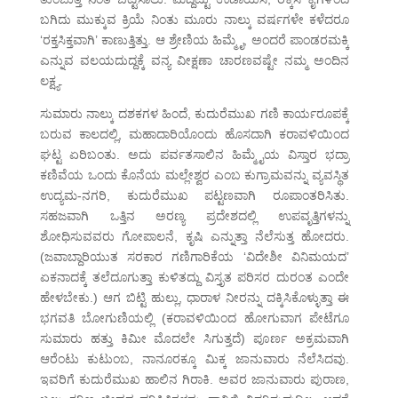
ಬಗಿದು ಮುಕ್ಕುವ ಕ್ರಿಯೆ ನಿಂತು ಮೂರು ನಾಲ್ಕು ವರ್ಷಗಳೇ ಕಳೆದರೂ
‘ರಕ್ತಸಿಕ್ತವಾಗಿ’ ಕಾಣುತ್ತಿತ್ತು. ಆ ಶ್ರೇಣಿಯ ಹಿಮ್ಮೈ, ಅಂದರೆ ಪಾಂಡರಮಕ್ಕಿ
ಎನ್ನುವ ವಲಯದುದ್ದಕ್ಕೆ ವನ್ಯ ವೀಕ್ಷಣಾ ಚಾರಣವಷ್ಟೇ ನಮ್ಮ ಅಂದಿನ
ಲಕ್ಷ್ಯ.
ಸುಮಾರು ನಾಲ್ಕು ದಶಕಗಳ ಹಿಂದೆ, ಕುದುರೆಮುಖ ಗಣಿ ಕಾರ್ಯರೂಪಕ್ಕೆ
ಬರುವ ಕಾಲದಲ್ಲಿ, ಮಹಾದಾರಿಯೊಂದು ಹೊಸದಾಗಿ ಕರಾವಳಿಯಿಂದ
ಘಟ್ಟ ಏರಿಬಂತು. ಅದು ಪರ್ವತಸಾಲಿನ ಹಿಮ್ಮೈಯ ವಿಸ್ತಾರ ಭದ್ರಾ
ಕಣಿವೆಯ ಒಂದು ಕೊನೆಯ ಮಲ್ಲೇಶ್ವರ ಎಂಬ ಕುಗ್ರಾಮವನ್ನು ವ್ಯವಸ್ಥಿತ
ಉದ್ಯಮ-ನಗರಿ, ಕುದುರೆಮುಖ ಪಟ್ಟಣವಾಗಿ ರೂಪಾಂತರಿಸಿತು.
ಸಹಜವಾಗಿ ಒತ್ತಿನ ಅರಣ್ಯ ಪ್ರದೇಶದಲ್ಲಿ ಉಪವೃತ್ತಿಗಳನ್ನು
ಶೋಧಿಸುವವರು ಗೋಪಾಲನೆ, ಕೃಷಿ ಎನ್ನುತ್ತಾ ನೆಲೆಸುತ್ತ ಹೋದರು.
(ಜವಾಬ್ದಾರಿಯುತ ಸರಕಾರ ಗಣಿಗಾರಿಕೆಯ ‘ವಿದೇಶೀ ವಿನಿಮಯದ’
ಏಕನಾದಕ್ಕೆ ತಲೆದೂಗುತ್ತಾ ಕುಳಿತದ್ದು ವಿಸ್ತೃತ ಪರಿಸರ ದುರಂತ ಎಂದೇ
ಹೇಳಬೇಕು.) ಆಗ ಬಿಟ್ಟಿ ಹುಲ್ಲು, ಧಾರಾಳ ನೀರನ್ನು ದಕ್ಕಿಸಿಕೊಳ್ಳುತ್ತಾ ಈ
ಭಗವತಿ ಬೋಗುಣಿಯಲ್ಲಿ (ಕರಾವಳಿಯಿಂದ ಹೋಗುವಾಗ ಪೇಟೆಗೂ
ಸುಮಾರು ಹತ್ತು ಕಿಮೀ ಮೊದಲೇ ಸಿಗುತ್ತದೆ) ಪೂರ್ಣ ಅಕ್ರಮವಾಗಿ
ಆರೆಂಟು ಕುಟುಂಬ, ನಾನೂರಕ್ಕೂ ಮಿಕ್ಕ ಜಾನುವಾರು ನೆಲೆಸಿದವು.
ಇವರಿಗೆ ಕುದುರೆಮುಖ ಹಾಲಿನ ಗಿರಾಕಿ. ಅವರ ಜಾನುವಾರು ಪುರಾಣ,