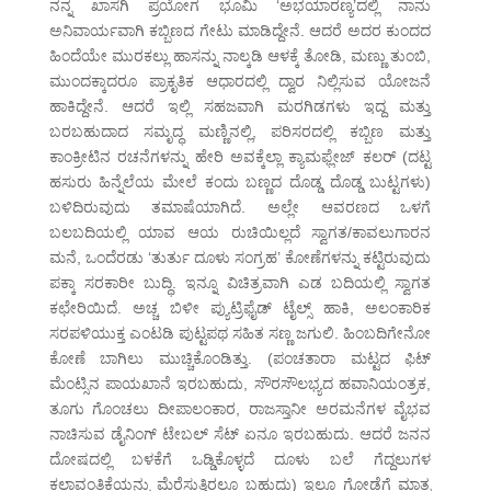
ನನ್ನ ಖಾಸಗಿ ಪ್ರಯೋಗ ಭೂಮಿ ‘ಅಭಯಾರಣ್ಯ’ದಲ್ಲಿ ನಾನು
ಅನಿವಾರ್ಯವಾಗಿ ಕಬ್ಬಿಣದ ಗೇಟು ಮಾಡಿದ್ದೇನೆ. ಆದರೆ ಅದರ ಕುಂದದ
ಹಿಂದೆಯೇ ಮುರಕಲ್ಲು ಹಾಸನ್ನು ನಾಲ್ಕಡಿ ಆಳಕ್ಕೆ ತೋಡಿ, ಮಣ್ಣು ತುಂಬಿ,
ಮುಂದಕ್ಕಾದರೂ ಪ್ರಾಕೃತಿಕ ಆಧಾರದಲ್ಲಿ ದ್ವಾರ ನಿಲ್ಲಿಸುವ ಯೋಜನೆ
ಹಾಕಿದ್ದೇನೆ. ಆದರೆ ಇಲ್ಲಿ ಸಹಜವಾಗಿ ಮರಗಿಡಗಳು ಇದ್ದ ಮತ್ತು
ಬರಬಹುದಾದ ಸಮೃದ್ಧ ಮಣ್ಣಿನಲ್ಲಿ, ಪರಿಸರದಲ್ಲಿ ಕಬ್ಬಿಣ ಮತ್ತು
ಕಾಂಕ್ರೀಟಿನ ರಚನೆಗಳನ್ನು ಹೇರಿ ಅವಕ್ಕೆಲ್ಲಾ ಕ್ಯಾಮಫ್ಲೇಜ್ ಕಲರ್ (ದಟ್ಟ
ಹಸುರು ಹಿನ್ನೆಲೆಯ ಮೇಲೆ ಕಂದು ಬಣ್ಣದ ದೊಡ್ಡ ದೊಡ್ಡ ಬುಟ್ಟಗಳು)
ಬಳಿದಿರುವುದು ತಮಾಷೆಯಾಗಿದೆ. ಅಲ್ಲೇ ಆವರಣದ ಒಳಗೆ
ಬಲಬದಿಯಲ್ಲಿ ಯಾವ ಆಯ ರುಚಿಯಿಲ್ಲದೆ ಸ್ವಾಗತ/ಕಾವಲುಗಾರನ
ಮನೆ, ಒಂದೆರಡು ‘ತುರ್ತು ದೂಳು ಸಂಗ್ರಹ’ ಕೋಣೆಗಳನ್ನು ಕಟ್ಟಿರುವುದು
ಪಕ್ಕಾ ಸರಕಾರೀ ಬುದ್ಧಿ. ಇನ್ನೂ ವಿಚಿತ್ರವಾಗಿ ಎಡ ಬದಿಯಲ್ಲಿ ಸ್ವಾಗತ
ಕಛೇರಿಯಿದೆ. ಅಚ್ಚ ಬಿಳೀ ಪ್ಯುಟ್ರಿಫೈಡ್ ಟೈಲ್ಸ್ ಹಾಕಿ, ಅಲಂಕಾರಿಕ
ಸರಪಳಿಯುಕ್ತ ಎಂಟಡಿ ಪುಟ್ಟಪಥ ಸಹಿತ ಸಣ್ಣ ಜಗುಲಿ. ಹಿಂಬದಿಗೇನೋ
ಕೋಣೆ ಬಾಗಿಲು ಮುಚ್ಚಿಕೊಂಡಿತ್ತು. (ಪಂಚತಾರಾ ಮಟ್ಟದ ಫಿಟ್
ಮೆಂಟ್ಸಿನ ಪಾಯಖಾನೆ ಇರಬಹುದು, ಸೌರಸೌಲಭ್ಯದ ಹವಾನಿಯಂತ್ರಕ,
ತೂಗು ಗೊಂಚಲು ದೀಪಾಲಂಕಾರ, ರಾಜಸ್ತಾನೀ ಅರಮನೆಗಳ ವೈಭವ
ನಾಚಿಸುವ ಡೈನಿಂಗ್ ಟೇಬಲ್ ಸೆಟ್ ಏನೂ ಇರಬಹುದು. ಆದರೆ ಜನನ
ದೋಷದಲ್ಲಿ ಬಳಕೆಗೆ ಒಡ್ಡಿಕೊಳ್ಳದೆ ದೂಳು ಬಲೆ ಗೆದ್ದಲುಗಳ
ಕಲಾವಂತಿಕೆಯನ್ನು ಮೆರೆಸುತ್ತಿರಲೂ ಬಹುದು) ಇಲ್ಲೂ ಗೋಡೆಗೆ ಮಾತ್ರ