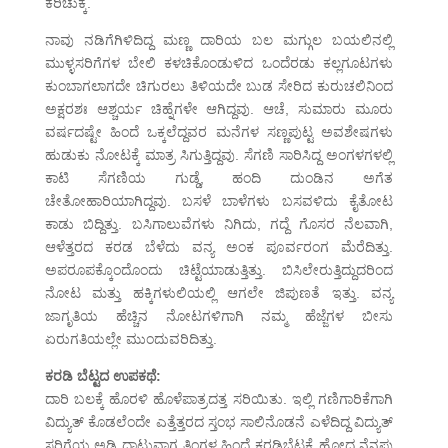
ಕರಿಚುಕ್ಕೆ.
ನಾವು ನಡಿಗೆಗಿಳಿದಿದ್ದ ಮಣ್ಣ ದಾರಿಯ ಬಲ ಮಗ್ಗುಲ ಬಯಲಿನಲ್ಲಿ
ಮುಳ್ಳಸರಿಗೆಗಳ ಬೇಲಿ ಕಳಚಿಕೊಂಡುಳಿದ ಒಂದೆರಡು ಕಲ್ಲಗೂಟಗಳು
ಕುಂಬಾಗಲಾಗದೇ ಚಿಗುರಲು ತಿಳಿಯದೇ ಬುಡ ಸೇರಿದ ಕುರುಚಲಿನಿಂದ
ಅಕ್ಷರಶಃ ಆಶ್ಚರ್ಯ ಚಿಹ್ನೆಗಳೇ ಆಗಿದ್ದವು. ಆಚೆ, ಸುಮಾರು ಮೂರು
ವರ್ಷದಷ್ಟೇ ಹಿಂದೆ ಒಕ್ಕಲೆದ್ದವರ ಮನೆಗಳ ಸಣ್ಣಪುಟ್ಟ ಅವಶೇಷಗಳು
ಹುಡುಕು ನೋಟಕ್ಕೆ ಮಾತ್ರ ಸಿಗುತ್ತಿದ್ದವು. ಸೆಗಣಿ ಸಾರಿಸಿದ್ದ ಅಂಗಳಗಳಲ್ಲಿ
ಕಾಟಿ ಸೆಗಣಿಯ ಗುಡ್ಡೆ, ಹಂದಿ ದುಂಡಿನ ಅಗೆತ
ಚೇತೋಹಾರಿಯಾಗಿದ್ದವು. ಬಸಳೆ ಬಾಳೆಗಳು ಬಸವಳಿದು ಕೈತೋಟ
ಕಾಡು ಬಿದ್ದಿತ್ತು. ಬಸಿಗಾಲುವೆಗಳು ನಿಗಿದು, ಗದ್ದೆ ಗೊಸರ ನೆಲವಾಗಿ,
ಆಳೆತ್ತರದ ಕರಡ ಬೆಳೆದು ವನ್ಯ ಅಂಕ ಪೂರ್ವರಂಗ ಮೆರೆದಿತ್ತು.
ಅಪರೂಪಕ್ಕೊಂದೊಂದು ಚಿಟ್ಟೆಯಾಡುತ್ತಿತ್ತು. ಬಿಸಿಲೇರುತ್ತಿದ್ದುದರಿಂದ
ನೋಟ ಮತ್ತು ಹಕ್ಕಿಗಳುಲಿಯಲ್ಲಿ ಆಗಲೇ ಜಿಪುಣತೆ ಇತ್ತು. ವನ್ಯ
ಜಾಗೃತಿಯ ಹೆಚ್ಚಿನ ನೋಟಗಳಿಗಾಗಿ ನಮ್ಮ ಹೆಜ್ಜೆಗಳ ಬೀಸು
ಏರುಗತಿಯಲ್ಲೇ ಮುಂದುವರಿದಿತ್ತು.
ಕರಡಿ ಬೆಟ್ಟದ ಉಪಕಥೆ:
ದಾರಿ ಬಲಕ್ಕೆ ಹೊರಳಿ ಹೊಳೆಪಾತ್ರದತ್ತ ಸರಿಯಿತು. ಇಲ್ಲಿ ಗಣಿಗಾರಿಕೆಗಾಗಿ
ವಿದ್ಯುತ್ ಕೊಡಲೆಂದೇ ಎತ್ತೆತ್ತರದ ಸ್ತಂಭ ಸಾಲಿನೊಡನೆ ಎಳೆದಿದ್ದ ವಿದ್ಯುತ್
ಸರಿಗೆಯ ಅಡಿ ದಾಟುವಾಗ ತಿಂಗಳ ಹಿಂದೆ ಕರಡಿಬೆಟ್ಟಕ್ಕೆ ಹೋದ ನೆನಪು