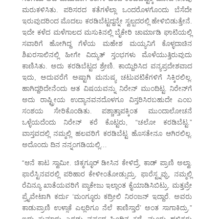
ಮರುಕಳಿಸಿತು. ಪರಿಸರದ ಕತೆಗಳೆಲ್ಲಾ ಒಂದರೊಳಗೊಂದು ಬೆಸೆದೇ
ಇರುವುದರಿಂದ ಮೊದಲು ಕರಡಿಬೆಟ್ಟದ್ದನ್ನೇ ಸ್ವಲ್ಪದರಲ್ಲಿ ಹೇಳಿಬಿಡುತ್ತೇನೆ.
ಇದೇ ಕಳೆದ ಮಳೆಗಾಲದ ಮಸುಕಿನಲ್ಲಿ ಬೈಕೇರಿ ಚಾರ್ಮಾಡಿ ಘಾಟಿಯಲ್ಲಿ
ಸವಾರಿಗೆ ಹೋಗಿದ್ದ ಗೆಳೆಯ ಮಹೇಶ ಮಯ್ಯನಿಗೆ ಕೊಳ್ಳದಾಚಿನ
ಶಿಖರಸಾಲಿನಲ್ಲಿ ಹೀಗೇ ವಿದ್ಯುತ್ ಸ್ತಂಭಗಳು ಮೊಳೆಯುತ್ತಿರುವುದು
ಕಾಣಿಸಿತು. ಅದು ಕರಡಿಬೆಟ್ಟದ ಶ್ರೇಣಿ. ಕಾಯ್ದಿರಿಸಿದ ವನ್ಯಪ್ರದೇಶವಾದ
ಇದು, ಅದುವರೆಗೆ ಅಷ್ಟಾಗಿ ಮನುಷ್ಯ ಚಟುವಟಿಕೆಗಳಿಗೆ ಸಿಕ್ಕಿರಲಿಲ್ಲ.
ಹಾಗಿದ್ದರಿದೇನೆಂದು ಆತ ವಿಷಯವನ್ನು ನಿರೇನ್ ಮುಂದಿಟ್ಟ. ನಿರೇನ್‌ಗೆ
ಅದು ರಾಷ್ಟ್ರೀಯ ಉದ್ಯಾನವನದೊಳಗೂ ವಿಸ್ತರಿಸಿರಬಹುದೇ ಎಂಬ
ಸಂಶಯ ಸೇರಿಕೊಂಡಿತು. ಪಶ್ಚಾತ್ತಾಪಕ್ಕಿಂತ ಮುಂದಾಲೋಚನೆ
ಒಳ್ಳೆಯದೆಂದು ನಿರೇನ್ ಕರೆ ಕೊಟ್ಟರು, “ಚಲೋ ಕರಡಿಬೆಟ್ಟ.”
ವಾಸ್ತವದಲ್ಲಿ ನಮ್ಮಲ್ಲಿ ಹಲವರಿಗೆ ಕರಡಿಬೆಟ್ಟ ಹೊಸತೇನೂ ಆಗಿರಲಿಲ್ಲ.
ಅದೊಂದು ದಿನ ನನ್ನಂಗಡಿಯಲ್ಲಿ…
“ಆನೆ ಕಾಟ ಸ್ವಾಮೀ. ಚಿಕ್ಮಗ್ಳೂರ್ ಡೀಸಿನ ಕೇಳಿದ್ರೆ, ಕಾಡ್ ಪ್ರಾಣಿ ಅಲ್ವಾ.
ಫಾರೆಸ್ಟಿನವರಲ್ಲಿ ಪರಿಹಾರ ಕೇಳೀಂತೋಡ್ಸುದ್ರು. ಫಾರೆಸ್ಟ್ನವ್ರು, ನಮ್ಮಲ್ಲಿ
ರೆವಿನ್ಯೂ ಖಾತೆಯವರಿಗೆ ಪ್ಯಾಕೇಜು ಇಲ್ಲಾಂತ ಕೈಯಾಡಿಸಿಬಿಟ್ರು. ಮತ್ತವ್ರೇ
ಪ್ರೈವೇಟಾಗಿ ಕರ್ದು ‘ಮಂಗ್ಳೂರು ಕದ್ರೀಲಿ ನಿರಂಜನ್ ಇದ್ದಾರೆ. ಅವರು
ಕಾಡುಪ್ರಾಣಿ ಉಳ್ಸಾಕೆ ಎಲ್ಲರಿಗೂ ನೆಲೆ ಕಾಣಿಸ್ತಾರೆ’ ಅಂತ ಸಾಗಾಕಿದ್ರು.”