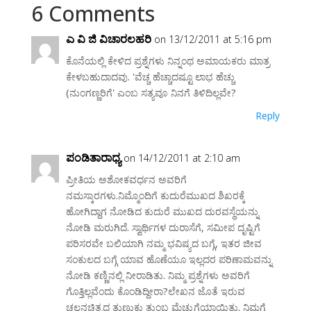
6 Comments
ಎ ವಿ ಜಿ ವಿಚಾರಲಹರಿ
on 13/12/2011 at 5:16 pm
ಕೊನೆಯಲ್ಲಿ ಕೇಳಿದ ಪ್ರಶ್ನೆಗಳು ನಿನ್ನಂಥ ಅಮಾಯಕರು ಮಾತ್ರ
ಕೇಳಬಹುದಾದವು. 'ವೆಚ್ಚ ಹೆಚ್ಚಾದಷ್ಟೂ ಲಾಭ ಹೆಚ್ಚು
(ನುಂಗಣ್ಣರಿಗೆ' ಎಂಬ ಸತ್ಯವೂ ನಿನಗೆ ತಿಳಿದಿಲ್ಲವೇ?
Reply
ಪಂಡಿತಾರಾಧ್ಯ
on 14/12/2011 at 2:10 am
ಪ್ರೀತಿಯ ಅಶೋಕವರ್ಧನ ಅವರಿಗೆ
ನಮಸ್ಕಾರಗಳು.ನಿಮ್ಮೊಂದಿಗೆ ಕುದುರೆಮುಖದ ಶಿಖರಕ್ಕೆ
ಹೋಗಿದ್ದಾಗ ನೋಡಿದ ಕುದುರೆ ಮುಖದ ದುರವಸ್ಥೆಯನ್ನು
ನೋಡಿ ಮರುಗಿದೆ. ಸ್ವಾರ್ಥಿಗಳ ದುರಾಸೆಗೆ, ಸಮೀಪ ದೃಷ್ಟಿಗೆ
ಪರಿಸರವೇ ಬಲಿಯಾಗಿ ನಮ್ಮ ಭವಿಷ್ಯದ ಬಗ್ಗೆ, ಇತರ ಜೀವ
ಸಂಕುಲದ ಬಗ್ಗೆ ಯಾವ ಹೊಣೆಯೂ ಇಲ್ಲದರ ಪರಿಣಾಮವನ್ನು
ನೋಡಿ ಕಣ್ಣಿನಲ್ಲಿ ನೀರಾಡಿತು. ನಿಮ್ಮ ಪ್ರಶ್ನೆಗಳು ಅವರಿಗೆ
ಗೊತ್ತಿಲ್ಲವೆಂದು ಕೊಂಡಿದ್ದೀರಾ?ಲೇಖನ ಜೊತೆ ಇರುವ
ಚಲನಚಿತ್ರದ ತುಣುಕು ತುಂಬ ಮೆಚ್ಚುಗೆಯಾಯಿತು. ನಿಮಗೆ