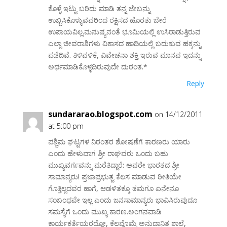
ಕೊಳ್ಳೆ ಇಟ್ಟು ಬರಿದು ಮಾಡಿ ತನ್ನ ಜೇಬನ್ನು
ಉಬ್ಬಿಸಿಕೊಳ್ಳುವವರಿಂದ ರಕ್ಷಿಸದ ಹೊರತು ಬೇರೆ
ಉಪಾಯವಿಲ್ಲ.ಮನುಷ್ಯನಂತೆ ಭೂಮಿಯಲ್ಲಿ ಉಸಿರಾಡುತ್ತಿರುವ
ಎಲ್ಲಾ ಜೀವರಾಶಿಗಳು ವಿಕಾಸದ ಹಾದಿಯಲ್ಲಿ ಬದುಕುವ ಹಕ್ಕನ್ನು
ಪಡೆದಿವೆ. ತಿಳಿವಳಿಕೆ, ವಿವೇಚನಾ ಶಕ್ತಿ ಇರುವ ಮಾನವ ಇದನ್ನು
ಅರ್ಥಮಾಡಿಕೊಳ್ಳದಿರುವುದೇ ದುರಂತ.*
Reply
sundararao.blogspot.com
on 14/12/2011
at 5:00 pm
ಪಶ್ಚಿಮ ಘಟ್ಟಗಳ ನಿರಂತರ ಶೋಷಣೆಗೆ ಕಾರಣರು ಯಾರು
ಎಂದು ಹೇಳುವಾಗ ಶ್ರೀ ರಾಘವರು ಒಂದು ಬಹು
ಮುಖ್ಯವರ್ಗವನ್ನು ಮರೆತಿದ್ದಾರೆ: ಅವರೇ ಭಾರತದ ಶ್ರೀ
ಸಾಮಾನ್ಯರು! ಪ್ರಜಾಪ್ರಭುತ್ವ ಕೆಲಸ ಮಾಡುವ ರೀತಿಯೇ
ಗೊತ್ತಿಲ್ಲದವರ ಹಾಗೆ, ಆಡಳಿತಕ್ಕೂ ತಮಗೂ ಏನೇನೂ
ಸಂಬಂಧವೇ ಇಲ್ಲ ಎಂದು ಜನಸಾಮಾನ್ಯರು ಭಾವಿಸಿರುವುದೂ
ಸಮಸ್ಯೆಗೆ ಒಂದು ಮುಖ್ಯ ಕಾರಣ.ಅಂಗನವಾಡಿ
ಕಾರ್ಯಕರ್ತೆಯರದ್ದೋ, ಕೆಲವೊಮ್ಮೆ ಅನುದಾನಿತ ಶಾಲೆ,