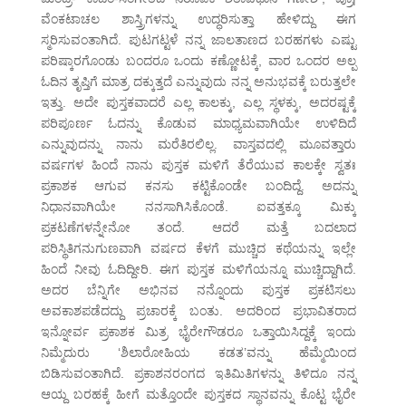
ವೆಂಕಟಾಚಲ ಶಾಸ್ತ್ರಿಗಳನ್ನು ಉದ್ಧರಿಸುತ್ತಾ ಹೇಳಿದ್ದು ಈಗ
ಸ್ಮರಿಸುವಂತಾಗಿದೆ. ಪುಟಗಟ್ಟಳೆ ನನ್ನ ಜಾಲತಾಣದ ಬರಹಗಳು ಎಷ್ಟು
ಪರಿಷ್ಕಾರಗೊಂಡು ಬಂದರೂ ಒಂದು ಕಣ್ಣೋಟಕ್ಕೆ, ವಾರ ಒಂದರ ಅಲ್ಪ
ಓದಿನ ತೃಪ್ತಿಗೆ ಮಾತ್ರ ದಕ್ಕುತ್ತದೆ ಎನ್ನುವುದು ನನ್ನ ಅನುಭವಕ್ಕೆ ಬರುತ್ತಲೇ
ಇತ್ತು. ಅದೇ ಪುಸ್ತಕವಾದರೆ ಎಲ್ಲ ಕಾಲಕ್ಕು, ಎಲ್ಲ ಸ್ಥಳಕ್ಕು, ಅದರಷ್ಟಕ್ಕೆ
ಪರಿಪೂರ್ಣ ಓದನ್ನು ಕೊಡುವ ಮಾಧ್ಯಮವಾಗಿಯೇ ಉಳಿದಿದೆ
ಎನ್ನುವುದನ್ನು ನಾನು ಮರೆತಿರಲಿಲ್ಲ. ವಾಸ್ತವದಲ್ಲಿ ಮೂವತ್ತಾರು
ವರ್ಷಗಳ ಹಿಂದೆ ನಾನು ಪುಸ್ತಕ ಮಳಿಗೆ ತೆರೆಯುವ ಕಾಲಕ್ಕೇ ಸ್ವತಃ
ಪ್ರಕಾಶಕ ಆಗುವ ಕನಸು ಕಟ್ಟಿಕೊಂಡೇ ಬಂದಿದ್ದೆ. ಅದನ್ನು
ನಿಧಾನವಾಗಿಯೇ ನನಸಾಗಿಸಿಕೊಂಡೆ. ಐವತ್ತಕ್ಕೂ ಮಿಕ್ಕು
ಪ್ರಕಟಣೆಗಳನ್ನೇನೋ ತಂದೆ. ಆದರೆ ಮತ್ತೆ ಬದಲಾದ
ಪರಿಸ್ಥಿತಿಗನುಗುಣವಾಗಿ ವರ್ಷದ ಕೆಳಗೆ ಮುಚ್ಚಿದ ಕಥೆಯನ್ನು ಇಲ್ಲೇ
ಹಿಂದೆ ನೀವು ಓದಿದ್ದೀರಿ. ಈಗ ಪುಸ್ತಕ ಮಳಿಗೆಯನ್ನೂ ಮುಚ್ಚಿದ್ದಾಗಿದೆ.
ಅದರ ಬೆನ್ನಿಗೇ ಅಭಿನವ ನನ್ನೊಂದು ಪುಸ್ತಕ ಪ್ರಕಟಿಸಲು
ಅವಕಾಶಪಡೆದದ್ದು ಪ್ರಚಾರಕ್ಕೆ ಬಂತು. ಅದರಿಂದ ಪ್ರಭಾವಿತರಾದ
ಇನ್ನೋರ್ವ ಪ್ರಕಾಶಕ ಮಿತ್ರ ಭೈರೇಗೌಡರೂ ಒತ್ತಾಯಿಸಿದ್ದಕ್ಕೆ ಇಂದು
ನಿಮ್ಮೆದುರು ‘ಶಿಲಾರೋಹಿಯ ಕಡತ’ವನ್ನು ಹೆಮ್ಮೆಯಿಂದ
ಬಿಡಿಸುವಂತಾಗಿದೆ. ಪ್ರಕಾಶನರಂಗದ ಇತಿಮಿತಿಗಳನ್ನು ತಿಳಿದೂ ನನ್ನ
ಆಯ್ದ ಬರಹಕ್ಕೆ ಹೀಗೆ ಮತ್ತೊಂದೇ ಪುಸ್ತಕದ ಸ್ಥಾನವನ್ನು ಕೊಟ್ಟ ಭೈರೇ