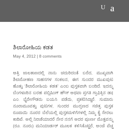
ಶಿಲಾರೋಹಿಯ ಕಡತ
May 4, 2012
|
8 comments
ಅತ್ರಿ ಜಾಲತಾಣದಲ್ಲಿ ನಾನು ಚದುರಿದಂತೆ ಬರೆದ, ಮುಖ್ಯವಾಗಿ
ಶಿಲಾರೋಹಣ ಸಾಹಸಗಳ ಸಂಕಲನ, ಈಗ ಸುಂದರ ಮುಖಪುಟ
ಹೊತ್ತು ‘ಶಿಲಾರೋಹಿಯ ಕಡತ’ ಎಂಬ ಪುಸ್ತಕವಾಗಿ ಬಂದಿದೆ. ಇದನ್ನು
ಬೆಂಗಳೂರಿನ ಬರಹ ಪಬ್ಲಿಷಿಂಗ್ ಹೌಸ್ ಅಥವಾ ಪ್ರಗತಿ ಗ್ರಾಫಿಕ್ಸಿನ ಡಾ|
ಎಂ. ಭೈರೇಗೌಡರು ಬಯಸಿ ಪಡೆದು, ಪ್ರಕಟಿಸಿದ್ದಾರೆ. ಸುಮಾರು
ನೂರಾಮೂವತ್ತು ಪುಟಗಳ, ಸುಂದರ ಮುದ್ರಣದ ಸಚಿತ್ರ ಪುಸ್ತಕ
ರೂಪಾಯಿ ನೂರರ ಬೆಲೆಯಲ್ಲಿ ಪುಸ್ತಕಮಳಿಗೆಗಳಲ್ಲಿ ನಿಮ್ಮ ಕೈ ಸೇರಲು
ಕಾದಿವೆ. ಅಲ್ಲಿ ನಿರಾಶೆಯಾದರೆ ನೇರ ನನಗೆ ಅದರ ಪೂರ್ಣ ಮೊತ್ತವನ್ನು
(ರೂ. ನೂರು) ಮನಿಯಾರ್ಡರ್ ಮೂಲಕ ಕಳಿಸಿಕೊಟ್ಟರೆ, ಅಂಚೆ ವೆಚ್ಚ