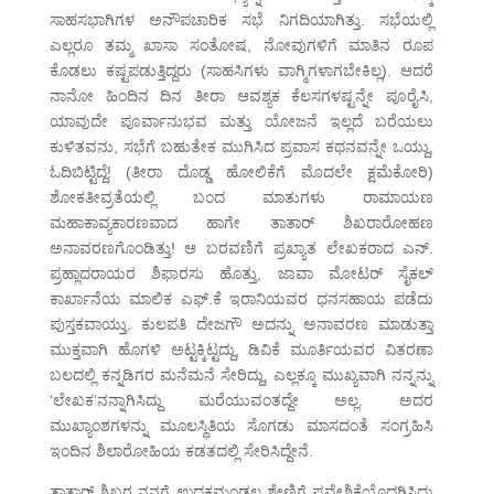
ಸಾಹಸಭಾಗಿಗಳ ಅನೌಪಚಾರಿಕ ಸಭೆ ನಿಗದಿಯಾಗಿತ್ತು. ಸಭೆಯಲ್ಲಿ
ಎಲ್ಲರೂ ತಮ್ಮ ಖಾಸಾ ಸಂತೋಷ, ನೋವುಗಳಿಗೆ ಮಾತಿನ ರೂಪ
ಕೊಡಲು ಕಷ್ಟಪಡುತ್ತಿದ್ದರು (ಸಾಹಸಿಗಳು ವಾಗ್ಮಿಗಳಾಗಬೇಕಿಲ್ಲ). ಆದರೆ
ನಾನೋ ಹಿಂದಿನ ದಿನ ತೀರಾ ಆವಶ್ಯಕ ಕೆಲಸಗಳಷ್ಟನ್ನೇ ಪೂರೈಸಿ,
ಯಾವುದೇ ಪೂರ್ವಾನುಭವ ಮತ್ತು ಯೋಜನೆ ಇಲ್ಲದೆ ಬರೆಯಲು
ಕುಳಿತವನು, ಸಭೆಗೆ ಬಹುತೇಕ ಮುಗಿಸಿದ ಪ್ರವಾಸ ಕಥನವನ್ನೇ ಒಯ್ದು,
ಓದಿಬಿಟ್ಟಿದ್ದೆ! (ತೀರಾ ದೊಡ್ಡ ಹೋಲಿಕೆಗೆ ಮೊದಲೇ ಕ್ಷಮೆಕೋರಿ)
ಶೋಕತೀವ್ರತೆಯಲ್ಲಿ ಬಂದ ಮಾತುಗಳು ರಾಮಾಯಣ
ಮಹಾಕಾವ್ಯಕಾರಣವಾದ ಹಾಗೇ ತಾತಾರ್ ಶಿಖರಾರೋಹಣ
ಅನಾವರಣಗೊಂಡಿತ್ತು! ಆ ಬರವಣಿಗೆ ಪ್ರಖ್ಯಾತ ಲೇಖಕರಾದ ಎನ್.
ಪ್ರಹ್ಲಾದರಾಯರ ಶಿಫಾರಸು ಹೊತ್ತು, ಜಾವಾ ಮೋಟರ್ ಸೈಕಲ್
ಕಾರ್ಖಾನೆಯ ಮಾಲಿಕ ಎಫ್.ಕೆ ಇರಾನಿಯವರ ಧನಸಹಾಯ ಪಡೆದು
ಪುಸ್ತಕವಾಯ್ತು. ಕುಲಪತಿ ದೇಜಗೌ ಅದನ್ನು ಅನಾವರಣ ಮಾಡುತ್ತಾ
ಮುಕ್ತವಾಗಿ ಹೊಗಳಿ ಅಟ್ಟಕ್ಕಿಟ್ಟದ್ದು, ಡಿವಿಕೆ ಮೂರ್ತಿಯವರ ವಿತರಣಾ
ಬಲದಲ್ಲಿ ಕನ್ನಡಿಗರ ಮನೆಮನೆ ಸೇರಿದ್ದು, ಎಲ್ಲಕ್ಕೂ ಮುಖ್ಯವಾಗಿ ನನ್ನನ್ನು
‘ಲೇಖಕ’ನನ್ನಾಗಿಸಿದ್ದು ಮರೆಯುವಂತದ್ದೇ ಅಲ್ಲ. ಅದರ
ಮುಖ್ಯಾಂಶಗಳನ್ನು ಮೂಲಸ್ಥಿತಿಯ ಸೊಗಡು ಮಾಸದಂತೆ ಸಂಗ್ರಹಿಸಿ
ಇಂದಿನ ಶಿಲಾರೋಹಿಯ ಕಡತದಲ್ಲಿ ಸೇರಿಸಿದ್ದೇನೆ.
ತಾತಾರ್ ಶಿಖರ ನನಗೆ ಉದಕಮಂಡಲ ಶ್ರೇಣಿಗೆ ಪ್ರವೇಶಿಕೆಯೊದಗಿಸಿದ್ದು