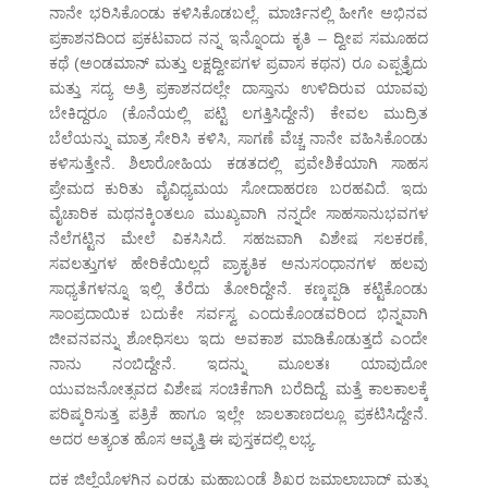
ನಾನೇ ಭರಿಸಿಕೊಂಡು ಕಳಿಸಿಕೊಡಬಲ್ಲೆ. ಮಾರ್ಚಿನಲ್ಲಿ ಹೀಗೇ ಅಭಿನವ
ಪ್ರಕಾಶನದಿಂದ ಪ್ರಕಟವಾದ ನನ್ನ ಇನ್ನೊಂದು ಕೃತಿ – ದ್ವೀಪ ಸಮೂಹದ
ಕಥೆ (ಅಂಡಮಾನ್ ಮತ್ತು ಲಕ್ಷದ್ವೀಪಗಳ ಪ್ರವಾಸ ಕಥನ) ರೂ ಎಪ್ಪತ್ತೈದು
ಮತ್ತು ಸದ್ಯ ಅತ್ರಿ ಪ್ರಕಾಶನದಲ್ಲೇ ದಾಸ್ತಾನು ಉಳಿದಿರುವ ಯಾವವು
ಬೇಕಿದ್ದರೂ (ಕೊನೆಯಲ್ಲಿ ಪಟ್ಟಿ ಲಗತ್ತಿಸಿದ್ದೇನೆ) ಕೇವಲ ಮುದ್ರಿತ
ಬೆಲೆಯನ್ನು ಮಾತ್ರ ಸೇರಿಸಿ ಕಳಿಸಿ, ಸಾಗಣೆ ವೆಚ್ಚ ನಾನೇ ವಹಿಸಿಕೊಂಡು
ಕಳಿಸುತ್ತೇನೆ. ಶಿಲಾರೋಹಿಯ ಕಡತದಲ್ಲಿ ಪ್ರವೇಶಿಕೆಯಾಗಿ ಸಾಹಸ
ಪ್ರೇಮದ ಕುರಿತು ವೈವಿಧ್ಯಮಯ ಸೋದಾಹರಣ ಬರಹವಿದೆ. ಇದು
ವೈಚಾರಿಕ ಮಥನಕ್ಕಿಂತಲೂ ಮುಖ್ಯವಾಗಿ ನನ್ನದೇ ಸಾಹಸಾನುಭವಗಳ
ನೆಲೆಗಟ್ಟಿನ ಮೇಲೆ ವಿಕಸಿಸಿದೆ. ಸಹಜವಾಗಿ ವಿಶೇಷ ಸಲಕರಣೆ,
ಸವಲತ್ತುಗಳ ಹೇರಿಕೆಯಿಲ್ಲದೆ ಪ್ರಾಕೃತಿಕ ಅನುಸಂಧಾನಗಳ ಹಲವು
ಸಾಧ್ಯತೆಗಳನ್ನೂ ಇಲ್ಲಿ ತೆರೆದು ತೋರಿದ್ದೇನೆ. ಕಣ್ಕಪ್ಪಡಿ ಕಟ್ಟಿಕೊಂಡು
ಸಾಂಪ್ರದಾಯಿಕ ಬದುಕೇ ಸರ್ವಸ್ವ ಎಂದುಕೊಂಡವರಿಂದ ಭಿನ್ನವಾಗಿ
ಜೀವನವನ್ನು ಶೋಧಿಸಲು ಇದು ಅವಕಾಶ ಮಾಡಿಕೊಡುತ್ತದೆ ಎಂದೇ
ನಾನು ನಂಬಿದ್ದೇನೆ. ಇದನ್ನು ಮೂಲತಃ ಯಾವುದೋ
ಯುವಜನೋತ್ಸವದ ವಿಶೇಷ ಸಂಚಿಕೆಗಾಗಿ ಬರೆದಿದ್ದೆ. ಮತ್ತೆ ಕಾಲಕಾಲಕ್ಕೆ
ಪರಿಷ್ಕರಿಸುತ್ತ ಪತ್ರಿಕೆ ಹಾಗೂ ಇಲ್ಲೇ ಜಾಲತಾಣದಲ್ಲೂ ಪ್ರಕಟಿಸಿದ್ದೇನೆ.
ಅದರ ಅತ್ಯಂತ ಹೊಸ ಆವೃತ್ತಿ ಈ ಪುಸ್ತಕದಲ್ಲಿ ಲಭ್ಯ.
ದಕ ಜಿಲ್ಲೆಯೊಳಗಿನ ಎರಡು ಮಹಾಬಂಡೆ ಶಿಖರ ಜಮಾಲಾಬಾದ್ ಮತ್ತು