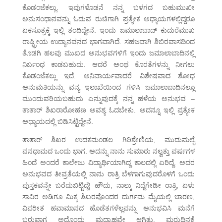
ಕೊಡಂಜೆಕಲ್ಲು. ಇವುಗಳೊಡನೆ ನನ್ನ ಬಳಗದ ಬಹುಮುಖೀ
ಅನುಸಂಧಾನವನ್ನು ಓದುವ ರುಚಿಗಾಗಿ ಪ್ರತ್ಯೇಕ ಅಧ್ಯಾಯಗಳಲ್ಲಿದ್ದರೂ
ಏಕಸೂತ್ರಕ್ಕೆ ಇಲ್ಲಿ ತಂದಿದ್ದೇನೆ. ಇಂದು ಜಮಾಲಾಬಾದ್ ಕುದುರೆಮುಖ
ರಾಷ್ಟ್ರೀಯ ಉದ್ಯಾನವನದ ಭಾಗವಾಗಿದೆ. ಸಹಜವಾಗಿ ಶಿಬಿರವಾಸದಿಂದ
ತೊಡಗಿ ಹಲವು ಮುಖದ ಅನುಭವಗಳಿಗೆ ಇಂದು ಜಮಾಲಾಬಾದಿನಲ್ಲಿ
ನಿರ್ಬಂಧ ಕಾಡಬಹುದು. ಆದರೆ ಅಂಥ ಕೊರತೆಗಳನ್ನು ನೀಗಲು
ಕೊಡಂಜೆಕಲ್ಲು ಇದೆ. ಅನಿವಾರ್ಯವಾದರೆ ವಿಶೇಷವಾದ ಶೋಧ
ಅನುಮತಿಯನ್ನು ವನ್ಯ ಇಲಾಖೆಯಿಂದ ಗಳಿಸಿ ಜಮಾಲಾಬಾದಿನಲ್ಲೂ
ಮುಂದುವರಿಯಬಹುದು ಎನ್ನುವುದಕ್ಕೆ ನನ್ನ ಹಳೆಯ ಅನುಭವ –
ತಾತಾರ್ ಶಿಖರಾರೋಹಣ ಅವಶ್ಯ ಓದಬೇಕು. ಅದನ್ನೂ ಇಲ್ಲಿ ಪ್ರತ್ಯೇಕ
ಅಧ್ಯಾಯದಲ್ಲಿ ಬಿಡಿಸಿಟ್ಟಿದ್ದೇನೆ.
ತಾತಾರ್ ಶಿಖರ ಉದಕಮಂಡಲ ಗಿರಿಶ್ರೇಣಿಯ, ಮುದುಮಲೈ
ವನಧಾಮದ ಒಂದು ಭಾಗ. ಅದನ್ನು ನಾನು ಸುಮಾರು ನಲ್ವತ್ತು ವರ್ಷಗಳ
ಹಿಂದೆ ಅಂದರೆ ಕಾಲೇಜು ವಿದ್ಯಾರ್ಥಿಯಾಗಿದ್ದ ಕಾಲದಲ್ಲಿ ಏರಿದ್ದೆ. ಅದರ
ಅನುಭವದ ತೀವ್ರತೆಯಲ್ಲಿ ನಾನು ರಾತ್ರಿ ಬೆಳಗಾಗುವುದರೊಳಗೆ ಒಂದು
ಪುಸ್ತಕವನ್ನೇ ಬರೆದುಬಿಟ್ಟಿದ್ದೆ! ಹೌದು, ನಾಲ್ಕು ನಿದ್ದೆಗೇಡೀ ರಾತ್ರಿ, ಏಳು
ಸಾವಿರ ಅಡಿಗೂ ಮಿಕ್ಕ ಶಿಖರವೊಂದರ ದುರ್ಗಮ ಮೈಯಲ್ಲಿ ಚಾರಣ,
ವಿಪರೀತ ಹವಾಮಾನದ ಹೊಡೆತಗಳೆಲ್ಲವನ್ನು ಅನುಭವಿಸಿ ಮನೆಗೆ
ಬರುವಾಗ ಅದೊಂದು ಮಧ್ಯಾಹ್ನವೇ ಆಗಿತ್ತು. ಮರುದಿನಕ್ಕೆ