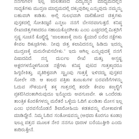
ನನಗಾಗಲೇ ಇಲ್ಲ. ಜಾಲತಾಣದ ವಿದ್ಯುನ್ಮಾನ ಮಾಧ್ಯಮದಲ್ಲಿನ
ಸಾಧ್ಯತೆಗಳು ಮುದ್ರಣ ಮಾಧ್ಯಮದಲ್ಲಿ ದಕ್ಕುವುದಿಲ್ಲ ಎನ್ನುವುದು ನಮ್ಮನ್ನು
ಬಹುವಾಗಿ ಕಾಡಿತು. ಅಲ್ಲಿ ಸುಲಭವಾಗಿ ದಾಟಿಹೋದ ಚಿತ್ರಗಳು
ಪುಸ್ತಕದಲ್ಲಿ ಸೋತಿದ್ದಾವೆ ಎನ್ನಲು ನನಗೆ ಬೇಸರವಾಗುತ್ತದೆ. ಕನಿಷ್ಠ
ರೇಖಾಚಿತ್ರಗಳಾದರೂ ಸಹಾಯಕ್ಕೊದಗೀತು ಎಂಬ ಎಚ್ಚರದಲ್ಲಿ ಮಿತ್ರರಿಗೆ
ಸ್ಪಷ್ಟ ಸೂಚನೆ ಕೊಟ್ಟಿದ್ದೆ. “ಜಾಲತಾಣಕ್ಕೆ ನಾನು ಕೈಯಾರೆ ಬರೆದ ನಕ್ಷೆಗಳು
ಕೇವಲ ದಿಕ್ಸೂಚಿಗಳು. ನೀವು ಚಿತ್ರ ಕಲಾವಿದನನ್ನು ಹಿಡಿದು ಇದನ್ನು
ಮುದ್ರಣಕ್ಕೆ ಮರುರೇಖಿಸಬೇಕು.” ಇದು ಆಗಿಲ್ಲ ಎನ್ನುವುದಕ್ಕೆ ನನಗೆ
ವಿಷಾದವಿದೆ. ನನ್ನ ದುರ್ಬಲ ರೇಖೆ ಮತ್ತು ಅಸ್ಪಷ್ಟ
ಅಕ್ಷರಗಳನ್ನೊಳಗೊಂಡ ನಕ್ಷೆಗಳು ಕನಿಷ್ಠ ಪುಟದ ಗಾತ್ರಕ್ಕಾದರೂ
ಹಿಗ್ಗಬೇಕಿತ್ತು. ವ್ಯತಿರಿಕ್ತವಾಗಿ ಸ್ಟ್ಯಾಂಪು ಗಾತ್ರಕ್ಕೆ ಇಳಿದದ್ದು ಪುಸ್ತಕದ
ಸೋಲೇ ಸರಿ. ಆ ಕಾಲದ ಪತ್ರಿಕಾ ತುಣುಕುಗಳ ಬರವಣಿಗೆಗಳನ್ನು
ಓದುವ ಸೌಕರ್ಯಕ್ಕೆ ತಕ್ಕ ಗಾತ್ರದಲ್ಲಿ ತರದೇ ಕೇವಲ ಕಣ್ಕಟ್ಟಿಗೆ
ಪ್ರಕಟಿಸಿದಂತಾಗಿರುವುದೂ ಇನ್ನೊಂದು ಅವಗುಣವೇ. ಈ ಒಂದೆರಡು
ತಾಂತ್ರಿಕ ಕೊರತೆಗಳನ್ನು ಮರೆತರೆ ಒಳ್ಳೆಯ ಓದಿಗೆ ಖಂಡಿತಾ ಮೋಸ ಇಲ್ಲ
ಎಂಬ ಭರವಸೆಯೊಡನೆ ಶಿಲಾರೋಹಿಯ ಕಡತವನ್ನು ಲೋಕಾರ್ಪಣೆ
ಮಾಡಿದ್ದೇನೆ. ನಿಮ್ಮ ಓದಿನ ಸಂತೋಷವನ್ನು (ಅಥವಾ ಕೊರಗೂ ಕೂಡಾ)
ಇಲ್ಲೂ ಪತ್ರದ ಮೂಲಕ ನೇರ ನನಗೂ ಧಾರಾಳ ಬರೆಯುತ್ತೀರಿ ಎಂದು
ಕಾದಿರುತ್ತೇನೆ.