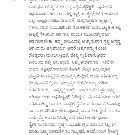
ಅನುಭವಗಳನ್ನು `ಕಡತ'ದಲ್ಲಿ ಕಟ್ಟಿಕೊಟ್ಟಿದ್ದೀರಿ. ಸ್ವಾನುಭವ
ಕಥನವಾದುದರಿಂದ ಅದರಲ್ಲಿ ತ್ಯುಕ್ತಿ, ಉತ್ಪ್ರೇಕ್ಷೆಗಳಿಗೆ ಅವಕಾಶ
ಇಲ್ಲ. ಎಲ್ಲವೂ ಸಹಜ ನಿರೂಪಣೆ, ವಸ್ತುನಿಷ್ಠತೆಗೇ ಪ್ರಾಧಾನ್ಯ.
ಸಹಜ, ಸರಳ ಎಂಬುದರಿಂದ ರೋಚಕತೆಗೆ ಏನೂ ಚ್ಯುತಿ ಆಗಿಲ್ಲ.
ಅಲ್ಲಲ್ಲೆ ಸೇರಿರುವ ಚಿತ್ರಗಳು ಪ್ರಾಯಃ ಮೂಲದಲ್ಲಿ ವರ್ಣ
ಚಿತ್ರಗಳಿರಬೇಕು. ಕಪ್ಪು ಬಿಳುಪಿನಲ್ಲಿ ಅಚ್ಚಾಗುವಾಗ ಸ್ವಲ್ಪ ಅಸ್ಪಷ್ಟ
ಆಗುವುದು ಅನಿವಾರ್ಯ. ಆದರೆ ಚಿತ್ರಗಳನ್ನು ಕೊಂಚ
ದೊಡ್ಡದಾಗಿ ಮುದ್ರಿಸುತ್ತಿದ್ದರೆ, ಹೆಚ್ಚು ಸ್ಫುಟವಾಗುತ್ತಿದ್ದವು
ಎಂಬುದು ನನ್ನ ಅಭಿಪ್ರಾಯ. ನಿಮ್ಮ ತೀರ್ಥರೂಪ – ಜಿಟಿನಾ
ಅವರ, ನಕ್ಷತ್ರಲೋಕದಿಂದ ತೊಡಗಿ ಹೆಚ್ಚಿನ ಎಲ್ಲ ವಿಜ್ಞಾನ
ಪುಸ್ತಕಗಳು ನನ್ನಲ್ಲಿವೆ. ಅವನ್ನು ಓದಿದ್ದೇನೆ. ಅವರ ಕತೆಗಳನ್ನೂ
(ಅವು ನನಗೆ ಪ್ರಿಯ. `ಸುಬ್ಬಪ್ಪನ ದಯೆ'ಯನ್ನು ಕುರಿತು
ತರಗತಿಯಲ್ಲಿ – ಎಸ್ಸೆಸ್ಸೆಲ್ಸಿಯಲ್ಲಿ – ನಾನು ಬರೆದ ಪ್ರಬಂಧಕ್ಕೆ
ಗರಿಷ್ಠಾಂಕಗಳು ಲಭಿಸಿದ್ದವು!) ಓದಿದ್ದೇನೆ. ಮೊದಮೊದಲು ಸರಳ
ಸರಸವಾಗಿದ್ದ ಅವರ ಭಾಷಾಶೈಲಿ ಕ್ರಮೇಣ ಕೊಂಚ ಪೆಡಸಾದವು
ಎಂದು ಅವರಿವರು ಹೇಳುವುದನ್ನು ನಾನು ಕೇಳಿದ್ದೇನೆ. ನನಗೂ
ಒಮ್ಮೊಮ್ಮೆ ಹಾಗೆ ಎನಿಸಿದ್ದೂ ಇದೆ. ಆದರೆ ಅವರ ಭಾಷಾ
ಶೈಲಿಗಳು ಸುಂದರ, ಸ್ಪಷ್ಠ ಎಂಬುದರಲ್ಲಿ ಎರಡು ಮಾತಿಲ್ಲ. ಈ
ಮಾತು ನಿಮ್ಮ ಬರವಣಿಗೆಗೂ ಸಲ್ಲುತ್ತದೆ. ಅದರೊಂದಿಗೆ ಶೀಲಸ್ಯ