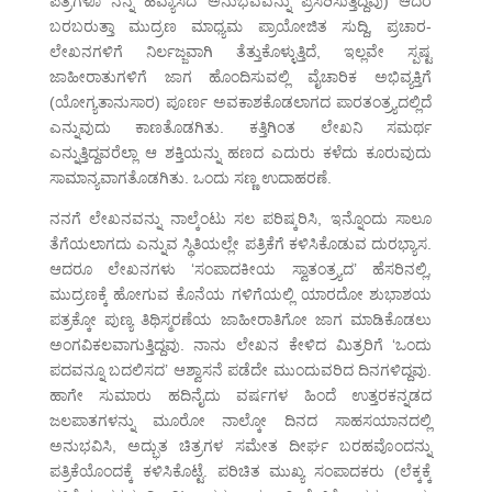
ಪತ್ರಗಳೂ ನನ್ನ ಹವ್ಯಾಸದ ಅನುಭವವನ್ನು ಪ್ರಸರಿಸುತ್ತಿದ್ದವು) ಆದರೆ
ಬರಬರುತ್ತಾ ಮುದ್ರಣ ಮಾಧ್ಯಮ ಪ್ರಾಯೋಜಿತ ಸುದ್ದಿ, ಪ್ರಚಾರ-
ಲೇಖನಗಳಿಗೆ ನಿರ್ಲಜ್ಜವಾಗಿ ತೆತ್ತುಕೊಳ್ಳುತ್ತಿದೆ, ಇಲ್ಲವೇ ಸ್ಪಷ್ಟ
ಜಾಹೀರಾತುಗಳಿಗೆ ಜಾಗ ಹೊಂದಿಸುವಲ್ಲಿ ವೈಚಾರಿಕ ಅಭಿವ್ಯಕ್ತಿಗೆ
(ಯೋಗ್ಯತಾನುಸಾರ) ಪೂರ್ಣ ಅವಕಾಶಕೊಡಲಾಗದ ಪಾರತಂತ್ರ್ಯದಲ್ಲಿದೆ
ಎನ್ನುವುದು ಕಾಣತೊಡಗಿತು. ಕತ್ತಿಗಿಂತ ಲೇಖನಿ ಸಮರ್ಥ
ಎನ್ನುತ್ತಿದ್ದವರೆಲ್ಲಾ ಆ ಶಕ್ತಿಯನ್ನು ಹಣದ ಎದುರು ಕಳೆದು ಕೂರುವುದು
ಸಾಮಾನ್ಯವಾಗತೊಡಗಿತು. ಒಂದು ಸಣ್ಣ ಉದಾಹರಣೆ.
ನನಗೆ ಲೇಖನವನ್ನು ನಾಲ್ಕೆಂಟು ಸಲ ಪರಿಷ್ಕರಿಸಿ, ಇನ್ನೊಂದು ಸಾಲೂ
ತೆಗೆಯಲಾಗದು ಎನ್ನುವ ಸ್ಥಿತಿಯಲ್ಲೇ ಪತ್ರಿಕೆಗೆ ಕಳಿಸಿಕೊಡುವ ದುರಭ್ಯಾಸ.
ಆದರೂ ಲೇಖನಗಳು ‘ಸಂಪಾದಕೀಯ ಸ್ವಾತಂತ್ರ್ಯದ’ ಹೆಸರಿನಲ್ಲಿ,
ಮುದ್ರಣಕ್ಕೆ ಹೋಗುವ ಕೊನೆಯ ಗಳಿಗೆಯಲ್ಲಿ ಯಾರದೋ ಶುಭಾಶಯ
ಪತ್ರಕ್ಕೋ ಪುಣ್ಯ ತಿಥಿಸ್ಮರಣೆಯ ಜಾಹೀರಾತಿಗೋ ಜಾಗ ಮಾಡಿಕೊಡಲು
ಅಂಗವಿಕಲವಾಗುತ್ತಿದ್ದವು. ನಾನು ಲೇಖನ ಕೇಳಿದ ಮಿತ್ರರಿಗೆ ‘ಒಂದು
ಪದವನ್ನೂ ಬದಲಿಸದ’ ಆಶ್ವಾಸನೆ ಪಡೆದೇ ಮುಂದುವರಿದ ದಿನಗಳಿದ್ದವು.
ಹಾಗೇ ಸುಮಾರು ಹದಿನೈದು ವರ್ಷಗಳ ಹಿಂದೆ ಉತ್ತರಕನ್ನಡದ
ಜಲಪಾತಗಳನ್ನು ಮೂರೋ ನಾಲ್ಕೋ ದಿನದ ಸಾಹಸಯಾನದಲ್ಲಿ
ಅನುಭವಿಸಿ, ಅದ್ಭುತ ಚಿತ್ರಗಳ ಸಮೇತ ದೀರ್ಘ ಬರಹವೊಂದನ್ನು
ಪತ್ರಿಕೆಯೊಂದಕ್ಕೆ ಕಳಿಸಿಕೊಟ್ಟೆ. ಪರಿಚಿತ ಮುಖ್ಯ ಸಂಪಾದಕರು (ಲೆಕ್ಕಕ್ಕೆ