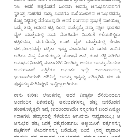
ನಿಜ. ಆದರೆ ಹತ್ತರೊಡನೆ ಒಂದಾಗಿ ಅದನ್ನು ಅನುಭವಿಸಿದವನಿಗೆ
ಸ್ವತಂತ್ರ ಸಾಹಸದ ಮತ್ತು ಎಂದಿಗೂ ಮರೆಯಲಾಗದ ಅನುಭವವನ್ನು
ಕೊಟ್ಟ ನಿಟ್ಟಿನಲ್ಲಿ ನೆನೆಯುವುದೇ ಆದರೆ ರಂಗನಾಥ ಸ್ತಂಭಕ್ಕೆ ಸಾಟಿಯಿಲ್ಲ.
ಒಮ್ಮೆ ತಮ್ಮ ಆನಂದ ಹತ್ತಿ ಬಂದ, ಮತ್ತೊಮ್ಮೆ ನಮ್ಮ ದಕ್ಷಿಣ ಭಾರತದ
ಬೈಕ್ ಯಾತ್ರೆಯಲ್ಲಿ ನಾನು ನೋಡಿಯೇ ನಿಂತಂತೆ ಗೆಳೆಯರಿಬ್ಬರು
ಹತ್ತಿಳಿದರು, ಮಗುದೊಮ್ಮೆ ಊಟಿ ಬೈಕ್ ಯಾತ್ರೆಯಲ್ಲಿ ಕೇವಲ
ದರ್ಶನಲಾಭವಷ್ಟೇ ದಕ್ಕಿತು. ಇಷ್ಟು ಸತಾಯಿಸಿದ ಈ ಎರಡು ಸಾವಿರ
ಅಡಿಗೂ ಮಿಕ್ಕ ಕೋಡುಗಲ್ಲನ್ನು ಯೋಜನೆ ಹಾಕಿ, ತಂಡ ಕಟ್ಟಿ ಏರಿಳಿದ
ಅನುಭವ ನಿಜದಲ್ಲಿ ಮಾತುಗಳಿಗೆ ಮೀರಿದ್ದು. ಆದರೂ ಅದನ್ನು ಮೊದಲು
ಉದಯವಾಣಿ ಪತ್ರಿಕೆಗೂ ಅನಂತರ ಇಲ್ಲೇ ಜಾಲತಾಣದಲ್ಲೂ
ಧಾರಾವಾಹಿಯಾಗಿ ಹರಿಸಿದ್ದೆ. ಅದನ್ನು ಇನ್ನಷ್ಟು ಪರಿಷ್ಕರಿಸಿ ಈಗ ಈ
ಪುಸ್ತಕಕ್ಕೂ ಸೇರಿಸಿದ್ದೇನೆ. ಇಷ್ಟೆಲ್ಲಾ ಆಗಿಯೂ…
ನಾನು ಕುರಿತು ಲೇಖಕನಲ್ಲ. ಆದರೆ ವಿದ್ಯಾರ್ಥಿ ದೆಸೆಯಿಂದಲೂ
ಅಂದಂದಿನ ವಿಶೇಷಪಟ್ಟ ಅನುಭವಗಳನ್ನು ಹತ್ತು ಜನರೊಡನೆ
ಹಂಚಿಕೊಳ್ಳುತ್ತಲೇ ಇದ್ದೆ. (ಇದರಿಂದಾಗಿಯೇ ನನ್ನಂಗಡಿಗೆ ಬಂದ ಎಷ್ಟೋ
ಗಿರಾಕಿಗಳು ಹವ್ಯಾಸದಲ್ಲಿ ಗೆಳೆಯರೂ ಆಗುವುದು ಸಾಧ್ಯವಾಯ್ತು.) ಆ
ಅನುಭವ ಹತ್ತು ಜನಕ್ಕೆ ದಕ್ಕುವಂತಾಗಲು ಆತ್ಮೀಯರಿಗೆ ಪತ್ರಗಳನ್ನೂ
ಪತ್ರಿಕೆಗಳಿಗೆ ಲೇಖನಗಳನ್ನೂ ಬರೆಯುತ್ತ ಬಂದೆ. (ನನ್ನ ವ್ಯಾಪಾರೀ