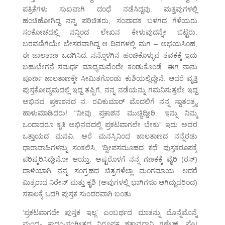
ಪತ್ರಿಕೆಗಳು ಸುಖವಾಗಿ ದಂಧೆ ನಡೆಸಿದ್ದವು. ಮತ್ತವುಗಳಲ್ಲಿ
ಹಂಚಿಹೋಗಿದ್ದ ನನ್ನ ಪರಿಚಿತರು, ಸಂಪಾದಕ ಬಳಗದ ಗೆಳೆಯರು
ಸಂಕೋಚದಲ್ಲಿ ನನ್ನಿಂದ ಲೇಖನ ಕೇಳುವುದನ್ನೇ ಬಿಟ್ಟರು.
ಬರವಣಿಗೆಯೇ ಬೇಸರವಾಗಿದ್ದ ಆ ದಿನಗಳಲ್ಲಿ ಮಗ – ಅಭಯಸಿಂಹ,
ಈ ಜಾಲತಾಣ ಒದಗಿಸಿದ. ನನ್ನೊಳಗಿನ ಹಂಚಿಕೊಳ್ಳುವ ತವಕಕ್ಕೆ ಇದು
ಬಹುಬೇಗನೆ ಸಮರ್ಥ ಮಾಧ್ಯಮವೆಂದೇ ಕಂಡುಕೊಂಡೆ. ಈಗ ನಾನು
ಪೂರ್ಣ ಜಾಲತಾಣಕ್ಕೇ ಸೀಮಿತಗೊಂಡು ಕುಶಿಯಲ್ಲಿದ್ದೇನೆ. ಆದರೆ ವೃತ್ತಿ
ಪುಸ್ತಕೋದ್ಯಮದಲ್ಲಿ ಇದ್ದ ತಪ್ಪಿಗೆ, ನನ್ನ ನಡೆಯನ್ನು ಗಮನಿಸುತ್ತಲೇ ಇದ್ದ
ಅಭಿನವ ಪ್ರಕಾಶನದ ನ. ರವಿಕುಮಾರ್ ಮೊದಲಿಗೆ ನನ್ನ ಸ್ವಾತಂತ್ರ್ಯ
ಹಾಳುಮಾಡಿದರು! “ನೀವು ಪ್ರಕಾಶನ ಮುಚ್ಚಿದ್ದೀರಿ. ಇನ್ನು ನಿಮ್ಮ
ಒಂದಾದರೂ ಕೃತಿ ಅಭಿನವದಲ್ಲಿ ಪ್ರಕಟವಾಗಲೇ ಬೇಕು” ಇದು ಅವರ
ಒತ್ತಾಯದ ಮನವಿ. ಅರೆ ಮನಸ್ಸಿನಿಂದ ಜಾಲತಾಣದ ನನ್ನೆರಡು
ಧಾರಾವಾಹಿಗಳನ್ನು ಸಂಕಲಿಸಿ, ‘ದ್ವೀಪಸಮೂಹದ ಕಥೆ’ ಪುಸ್ತಕರೂಪಕ್ಕೆ
ಪರಿಷ್ಕರಿಸಿದ್ದೇನೋ ಆಯ್ತು. ಅಷ್ಟರೊಳಗೆ ನನ್ನ ಗಣಕಕ್ಕೆ ವೈರಿ (ರಸ್)
ದಾಳಿಯಾಗಿ ನನ್ನ ಸಂಗ್ರಹದ ಚಿತ್ರಗಳೆಲ್ಲಾ ಮಂಗಮಾಯ. ಆದರೆ
ಮಿತ್ರರಾದ ನಿರೇನ್ ಮತ್ತು ಕೃಶಿ (ಅವುಗಳಲ್ಲಿ ಭಾಗಿಗಳೂ ಆಗಿದ್ದುದರಿಂದ)
ಸಕಾಲಕ್ಕೆ ಒದಗಿ ಪುಸ್ತಕ ಸುಂದರವಾಗಿ ಬಂತು.
‘ಪ್ರಕಟವಾಗದೇ ಪುಸ್ತಕ ಇಲ್ಲ’ ಎಂಬರ್ಥದ ಮಾತನ್ನು ಮೊನ್ನೆಮೊನ್ನೆ
ಮಂದ್ರ- ಕಾದಂ-ಸಂಗೀತದ ನಿರೂಪಕ ಶತಾವಧಾನಿ ಗಣೇಶ್, ಪ್ರೊ|