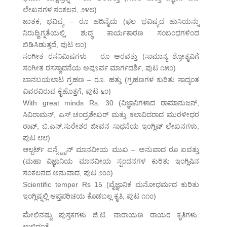
ಲೇಖನಗಳ ಸಂಕಲನ, ೨೪೮)
ಜಾತಕ, ಭವಿಷ್ಯ – ರೂ ಹದಿನೈದು (ಫಲ ಭವಿಷ್ಯದ ಹುಸಿಯನ್ನು
ನಿರುದ್ವಿಗ್ನತೆಯಲ್ಲಿ, ಶುದ್ಧ ಕಾರ್ಯಕಾರಣ ಸಂಬಂಧಗಳಿಂದ
ಬಿಡಿಸಿಡುತ್ತದೆ, ಪುಟ ೮೦)
ಸಂಗೀತ ರಸನಿಮಿಷಗಳು – ರೂ ಅರವತ್ತು (ಸಾಮಾನ್ಯ ಶ್ರೋತೃವಿಗೆ
ಸಂಗೀತ ರಸಸ್ವಾದನೆಯ ಅಪೂರ್ವ ಮಾರ್ಗದರ್ಶಿ, ಪುಟ ೧೫೦)
ಬಾನಬಯಲಾಟ ಗ್ರಹಣ – ರೂ. ಹತ್ತು (ಗ್ರಹಣಗಳ ಕುರಿತು ಸಾದ್ಯಂತ
ವಿವರವಿರುವ ಕೈಹೊತ್ತಗೆ, ಪುಟ ೬೦)
With great minds Rs. 30 (ವಿಜ್ಞಾನಿಗಳಾದ ರಾಮಾನುಜನ್,
ಸಿವಿರಾಮನ್, ಎಸ್.ಚಂದ್ರಶೇಖರ್ ಮತ್ತು ಕಲಾವಿದರಾದ ಮುರಳೀಧರ
ರಾವ್, ಬಿ.ಎನ್.ಸುರೇಶರ ಜೀವನ ಸಾಧನೆಯ ಇಂಗ್ಲಿಷ್ ಲೇಖನಗಳು,
ಪುಟ ೮೮)
ಆಲ್ಬರ್ಟ್ ಐನ್ಸ್ಟೈನ್ ಮಾನವೀಯ ಮುಖ – ಅನುವಾದ ರೂ ಐವತ್ತು
(ಮಹಾ ವಿಜ್ಞಾನಿಯ ಮಾನವೀಯ ಸ್ಪಂದನಗಳ ಕುರಿತು ಇಂಗ್ಲಿಷಿನ
ಸಂಕಲನದ ಅನುವಾದ, ಪುಟ ೨೦೦)
Scientific temper Rs 15 (ವೈಜ್ಞಾನಿಕ ಮನೋಧರ್ಮದ ಕುರಿತು
ಇಂಗ್ಲಿಷ್ನಲ್ಲಿ ಆಪ್ತಪರಿಚಯ ಕೊಡಬಲ್ಲ ಕೃತಿ, ಪುಟ ೧೧೦)
ಮೇಲಿನಷ್ಟು ಪುಸ್ತಕಗಳು ಜಿ.ಟಿ. ನಾರಾಯಣ ರಾಯರ ಕೃತಿಗಳು.
ಉಳಿದಂತೆ