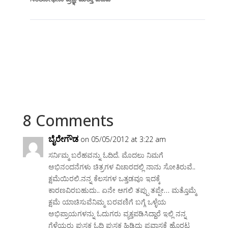
8 Comments
ಬೈರೇಗೌಡ
on 05/05/2012 at 3:22 am
ಸರ್ನಿಮ್ಮ ಬರೆಹವನ್ನು ಓದಿದೆ. ಮೊದಲು ನಿಮಗೆ
ಅಭಿನಂದನೆಗಳು ಚಿತ್ರಗಳ ವಿಚಾರದಲ್ಲಿ ನಾನು ಸೋತಿರುವೆ..
ಕ್ಷಮೆಯಿರಲಿ.ನನ್ನ ಕೆಲಸಗಳ ಒತ್ತಡವೂ ಇದಕ್ಕೆ
ಕಾರಣವಿರಬಹುದು.. ಏನೇ ಆಗಲಿ ತಪ್ಪು ತಪ್ಪೇ… ಮತ್ತೊಮ್ಮೆ
ಕ್ಷಮೆ ಯಾಚಿಸುವೆನಿಮ್ಮ ಬರವಣಿಗೆ ಬಗ್ಗೆ ಒಳ್ಳೆಯ
ಅಭಿಪ್ರಾಯಗಳನ್ನು ಓದುಗರು ವ್ಯಕ್ತಪಡಿಸಿದ್ದಾರೆ ಇಲ್ಲಿ ನನ್ನ
ಗೆಳೆಯರು ಪುಸ್ತಕ ಓದಿ ಪುಸ್ತಕ ಹಿಡಿದು ಪ್ರವಾಸಕ್ಕೆ ಹೊರಟ