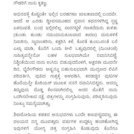
ಗೌಡರಿಗೆ ನಾನು ಕೃತಜ್ಞ.
ಅಭಿನವಕ್ಕೆ ಕೊಟ್ಟಂತೇ ಇಲ್ಲಿನ ಬರಹಗಳೂ ಜಾಲತಾಣದಲ್ಲಿ ಬಂದವೇ.
ಆದರೆ ಆ ಎರಡು ದ್ವೀಪಸಮೂಹದ ಪ್ರವಾಸ ಕಥನಗಳಿಗಿದ್ದ ಸ್ಪಷ್ಟ
ಏಕರೂಪತೆ, ಬಂಧ ಇಲ್ಲಿರಲಿಲ್ಲ. ವಾರಗಟ್ಟಳೆ ಗಣಕದೆದುರು ಕುಳಿತು
(ತುಂಡು ತುಂಡು ಸಮಯಾನುಕೂಲವಾದ ಕಾರಣ) ಮರುಕಳಿಕೆ
ನಿವಾರಿಸು, ಸ್ಥಾನಾಂತರಿಸು, ಕತ್ತರಿಸಿ ಕಳೆ, ಕೊರತೆ ತುಂಬುವಂತೆ ಬರೆ
ಎಲ್ಲಾ ಮಾಡಿ, ಕೊನೆಗೆ ಒಂದು ಕೀಲಿ ಒತ್ತುವುದರಲ್ಲಿ (ಮಿಂಚಂಚೆ)
ಸಾಹಿತ್ಯವನ್ನೇನೋ ಬಹಳ ಸುಲಭವಾಗಿಯೇ ರವಾನಿಸಿಬಿಟ್ಟೆ.
ನಿಶ್ಚಿಂತೆಯಿಂದ ನಾನು ಉಸಿರು ಬಿಡುವುದರೊಳಗೆ, ಅಕ್ಷರಶಃ ಮೂರನೇ
ದಿನ, ಭೈರೇಗೌಡರು ಅಷ್ಟನ್ನೂ ಬಹುಸುಲಭವಾಗಿ ಮುದ್ರಣದ ಲಿಪಿಗೆ
ಪರಿವರ್ತಿಸಿ, ಪುಟದ ಗಾತ್ರಕ್ಕೆ ಅಳವಡಿಸಿ, ಕರಡಚ್ಚಿನ ಪುಟಗಳ
ಹೊರೆಯನ್ನೇ ಕೊರಿಯರ್ ಮೂಲಕ ನನಗೆ ರವಾನಿಸಿಬಿಟ್ಟರು. ಅದನ್ನು
ತಿದ್ದುವುದು ದೊಡ್ಡ ಕೆಲಸವಾಗಿರಲಿಲ್ಲ. ಅದರ ಜೊತೆಗೆ ನಾನು
ಒದಗಿಸಬೇಕಾದ ನಕ್ಷೆ, ಚಿತ್ರಗಳನ್ನು ಸಂಗ್ರಹಿಸುವುದು, ಪರಿಷ್ಕರಿಸುವುದು
ನಿಜಕ್ಕೂ ಸಮಸ್ಯೆಯಾಗಿತ್ತು.
ಶಿಲಾರೋಹಿಯ ಕಡತದ ಅನುಭವಗಳು ಒಂದೇ ಕಾಲಘಟ್ಟದವಲ್ಲ. ಈ
ವಲಯದ ನನ್ನ ಮೂವತ್ತಾರು ವರ್ಷಗಳ ಉದ್ದಕ್ಕೂ ಹಂಚಿಹೋಗಿದ್ದ
ಇವುಗಳಿಗೆ ಯೋಗ್ಯ ಚಿತ್ರ ಸಂಗ್ರಹಿಸಿ ಕೊಡುವುದು ಕೊನೆಗೂ