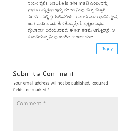
ಇಯಂ ಶೈಲೀ, Sಣಥಿಟe is ಣhe mಚಿಟಿ ಎಂಬುದನ್ನು
ನಾನೂ ಒಪ್ಪುತ್ತೇನೆ.ಇನ್ನು ಮುಂದೆ ನೀವು ಹೆಚ್ಚು ಹೆಚ್ಚಾಗಿ
ಬರಣಿಗೆಯಲ್ಲಿ ಕೈಯಾಡಿಸಬಹುದು ಎಂದು ನಾನು ಭಾವಿಸಿದ್ದೇನೆ;
ಹಾಗೆ ಮಾಡಿ ಎಂದು ಕೇಳಿಕೊಳ್ಳುತ್ತೇನೆ. ಪ್ರತ್ಯಕ್ಷಾನುಭವ
ಪ್ರೇರಿತರಾಗಿ ಬರೆಯುವವರು ಈಗೀಗ ಕಡಮೆ ಆಗುತ್ತಿದ್ದಾರೆ. ಆ
ಕೊರತೆಯನ್ನು ನೀವು ಖಂಡಿತ ತುಂಬಬಹುದು.
Reply
Submit a Comment
Your email address will not be published.
Required
fields are marked
*