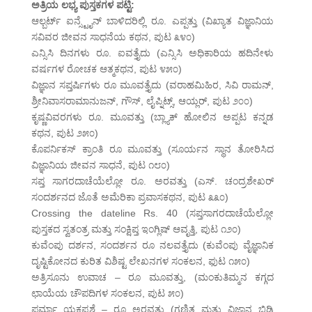
ಅತ್ರಿಯ ಲಭ್ಯ ಪುಸ್ತಕಗಳ ಪಟ್ಟಿ:
ಆಲ್ಬರ್ಟ್ ಐನ್ಸ್ಟೈನ್ ಬಾಳಿದರಿಲ್ಲಿ ರೂ. ಎಪ್ಪತ್ತು (ವಿಖ್ಯಾತ ವಿಜ್ಞಾನಿಯ
ಸವಿವರ ಜೀವನ ಸಾಧನೆಯ ಕಥನ, ಪುಟ ೩೪೦)
ಎನ್ಸಿಸಿ ದಿನಗಳು ರೂ. ಐವತ್ತೈದು (ಎನ್ಸಿಸಿ ಅಧಿಕಾರಿಯ ಹದಿನೇಳು
ವರ್ಷಗಳ ರೋಚಕ ಆತ್ಮಕಥನ, ಪುಟ ೪೫೦)
ವಿಜ್ಞಾನ ಸಪ್ತರ್ಷಿಗಳು ರೂ ಮೂವತ್ತೈದು (ವರಾಹಮಿಹಿರ, ಸಿವಿ ರಾಮನ್,
ಶ್ರೀನಿವಾಸರಾಮಾನುಜನ್, ಗೌಸ್, ಲೈಪ್ನಿಟ್ಸ್, ಆಯ್ಲರ್, ಪುಟ ೨೦೦)
ಕೃಷ್ಣವಿವರಗಳು ರೂ. ಮೂವತ್ತು (ಬ್ಲ್ಯಾಕ್ ಹೋಲಿನ ಅಪ್ಪಟ ಕನ್ನಡ
ಕಥನ, ಪುಟ ೨೫೦)
ಕೊಪರ್ನಿಕಸ್ ಕ್ರಾಂತಿ ರೂ ಮೂವತ್ತು (ಸೂರ್ಯನ ಸ್ಥಾನ ತೋರಿಸಿದ
ವಿಜ್ಞಾನಿಯ ಜೀವನ ಸಾಧನೆ, ಪುಟ ೧೮೦)
ಸಪ್ತ ಸಾಗರದಾಚೆಯೆಲ್ಲೋ ರೂ. ಅರವತ್ತು (ಎಸ್. ಚಂದ್ರಶೇಖರ್
ಸಂದರ್ಶನದ ಜೊತೆ ಅಮೆರಿಕಾ ಪ್ರವಾಸಕಥನ, ಪುಟ ೩೩೦)
Crossing the dateline Rs. 40 (ಸಪ್ತಸಾಗರದಾಚೆಯೆಲ್ಲೋ
ಪುಸ್ತಕದ ಸ್ವತಂತ್ರ ಮತ್ತು ಸಂಕ್ಷಿಪ್ತ ಇಂಗ್ಲಿಷ್ ಆವೃತ್ತಿ, ಪುಟ ೧೨೦)
ಕುವೆಂಪು ದರ್ಶನ, ಸಂದರ್ಶನ ರೂ ನಲವತ್ತೈದು (ಕುವೆಂಪು ವೈಜ್ಞಾನಿಕ
ದೃಷ್ಟಿಕೋನದ ಕುರಿತ ವಿಶಿಷ್ಟ ಲೇಖನಗಳ ಸಂಕಲನ, ಫುಟ ೧೫೦)
ಅತ್ರಿಸೂನು ಉವಾಚ – ರೂ ಮೂವತ್ತು, (ಮಂಕುತಿಮ್ಮನ ಕಗ್ಗದ
ಛಾಯೆಯ ಚೌಪದಿಗಳ ಸಂಕಲನ, ಪುಟ ೫೦)
ಫರ್ಮಾ ಯಕ್ಷಪ್ರಶ್ನೆ – ರೂ ಅರವತ್ತು (ಗಣಿತ ಮತ್ತು ವಿಜ್ಞಾನ ಬಿಡಿ