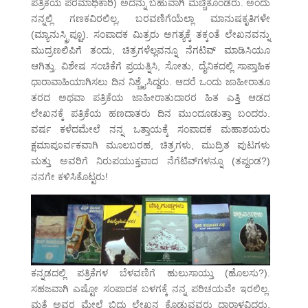
ಪತ್ರಿಕೆಯ ಪರಮಾಧಿಕಾರಿ) ಅದನ್ನು ಬಹುವಾಗಿ ಮೆಚ್ಚಿಕೊಂಡರು. ಅಂದು
ನನ್ನಲ್ಲಿ ಗಣಕವಿರಲಿಲ್ಲ, ಬರವಣಿಗೆಯೆಲ್ಲಾ ಮಾನುಷಕೃತಿಗಳೇ
(ಮ್ಯಾನುಸ್ಕ್ರಿಪ್ಟೂ). ಸಂಪಾದಕ ಮಿತ್ರರು ಅಗತ್ಯಕ್ಕೆ ತಕ್ಕಂತೆ ಲೇಖನವನ್ನು
ಮುದ್ರಣಲಿಪಿಗೆ ತಂದು, ಚಿತ್ರಗಳೆಲ್ಲವನ್ನೂ ನೆಗಟಿವ್ ಮಾಡಿಸಿಯೂ
ಆಗಿತ್ತು. ವಿಶೇಷ ಸಂಚಿಕೆಗೆ ಪ್ರಯತ್ನಿಸಿ, ಸೋತು, ದೈನಿಕದಲ್ಲಿ ಸಾಪ್ತಾಹಿಕ
ಧಾರಾವಾಹಿಯಾಗಿಸಲು ದಿನ ನಿಶ್ಚೈಸಿದ್ದರು. ಆದರೆ ಒಂದು ಜಾಹೀರಾತೂ
ತರದ ಅಥವಾ ಪತ್ರಿಕೆಯ ಜಾಹೀರಾತುದಾರರ ಹಿತ ಎತ್ತಿ ಆಡದ
ಲೇಖನಕ್ಕೆ ಪತ್ರಿಕೆಯ ಹಣದಾತರು ದಿನ ಮುಂದೂಡುತ್ತಾ ಬಂದರು.
ವರ್ಷ ಕಳೆದಮೇಲೆ ನನ್ನ ಒತ್ತಾಯಕ್ಕೆ ಸಂಪಾದಕ ಮಹಾಶಯರು
ಕ್ಷಮಾಪೂರ್ವಕವಾಗಿ ಮೂಲಬರಹ, ಚಿತ್ರಗಳು, ಮುದ್ರಿತ ಪುಟಗಳು
ಮತ್ತು ಅವರಿಗೆ ನಿರುಪಯುಕ್ತವಾದ ನೆಗೆಟಿವ್‌ಗಳನ್ನೂ (ತಪ್ದಂಡ?)
ನನಗೇ ಕಳಿಸಿಕೊಟ್ಟರು!
ಕನ್ನಡದಲ್ಲಿ ಪತ್ರಿಕೆಗಳ ಬೆಳವಣಿಗೆ ಹುಲುಸಾಯ್ತು (ಹೊಲಸು?).
ಸಹಜವಾಗಿ ಎಷ್ಟೋ ಸಂಪಾದಕ ಬಳಗಕ್ಕೆ ನನ್ನ ಪರಿಚಯವೇ ಇರಲಿಲ್ಲ.
ಮತ್ತೆ ಅವರ ಮೇಲೆ ಬಿದ್ದು ಲೇಖನ ಕೊಡುವವರು ಧಾರಾಳವಿದ್ದರು,