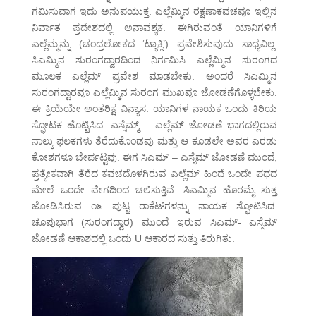
ಗಮಿಸುವಾಗ ಇದು ಅನುಪಯುಕ್ತ. ಎಲ್ಲೆಮ್ಮಿನ ರಕ್ಷಣಾಕವಚವೂ ಇಲ್ಲಿನ
ನಿರ್ವಾತ ಪ್ರದೇಶದಲ್ಲಿ ಅನಾವಶ್ಯಕ. ಈಗಿರುವಂತೆ ಯಾನಿಗಳಿಗೆ
ಎಲ್ಲೆಮ್ಮನ್ನು (ಚಂದ್ರಲೋಕದ ‘ಟ್ಯಾಕ್ಸಿ’) ಪ್ರವೇಶಿಸುವುದು ಸಾಧ್ಯವಿಲ್ಲ.
ಸಿಎಮ್ಮಿನ ಸುರಂಗದ್ವಾರದಿಂದ ನಿರ್ಗಮಿಸಿ ಎಲ್ಲೆಮ್ಮಿನ ಸುರಂಗದ
ಮೂಲಕ ಎಲ್ಲೆಮ್ ಪ್ರವೇಶ ಮಾಡಬೇಕು. ಅಂದರೆ ಸಿಎಮ್ಮಿನ
ಸುರಂಗದ್ವಾರವೂ ಎಲ್ಲೆಮ್ಮಿನ ಸುರಂಗ ಮುಖವೂ ಜೋಡಣೆಗೊಳ್ಳಬೇಕು.
ಈ ಕ್ರಿಯೆಯೇ ಅಂತರಿಕ್ಷ ವಿನ್ಯಾಸ. ಯಾನಿಗಳ ನಾಯಕ ಒಂದು ಕಿರಿಯ
ಸ್ಫೋಟಕ ಹೊಟ್ಟಿಸಿದ. ಎಸ್ಸೆಮ್ಮ್ – ಎಲ್ಲೆಮ್ ಜೋಡಣೆ ಭಾಗದಲ್ಲಿರುವ
ನಾಲ್ಕು ಫಲಕಗಳು ತೆರೆದುಕೊಂಡವು ಮತ್ತು ಆ ಕೂಡಲೇ ಅವರ ಎರಡು
ಕೋಶಗಳೂ ಬೇರ್ಪಟ್ಟವು. ಈಗ ಸಿಎಮ್ – ಎಸ್ಸೆಮ್ ಜೋಡಣೆ ಮುಂದೆ,
ಪ್ರತ್ಯೇಕವಾಗಿ ತೆರೆದ ಕವಚದೊಳಗಿರುವ ಎಲ್ಲೆಮ್ ಹಿಂದೆ ಒಂದೇ ಪಥದ
ಮೇಲೆ ಒಂದೇ ವೇಗದಿಂದ ಚಲಿಸುತ್ತಿವೆ. ಸಿಎಮ್ಮಿನ ಹೊರಮೈ ಸುತ್ತ
ಜೋಡಿಸಿರುವ ೧೬ ಪುಟ್ಟ ರಾಕೆಟ್‌ಗಳನ್ನು ನಾಯಕ ಸ್ಫೋಟಿಸಿದ.
ಚೂಪುಭಾಗ (ಸುರಂಗದ್ವಾರ) ಮುಂದೆ ಇರುವ ಸಿಎಮ್- ಎಸ್ಸೆಮ್
ಜೋಡಣೆ ಆಕಾಶದಲ್ಲಿ ಒಂದು U ಆಕಾರದ ಸುತ್ತು ತಿರುಗಿತು.