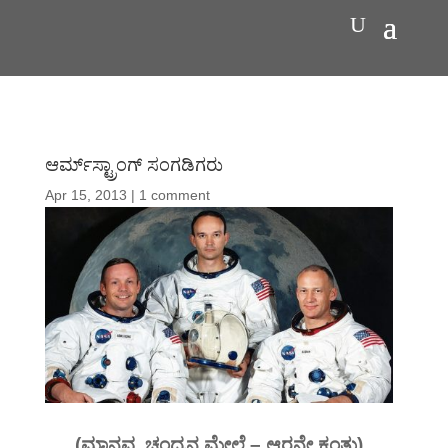
ಆರ್ಮ್‌ಸ್ಟ್ರಾಂಗ್ ಸಂಗಡಿಗರು
Apr 15, 2013
|
1 comment
(ಮಾನವ, ಚಂದ್ರನ ಮೇಲೆ – ಆರನೇ ಕಂತು)