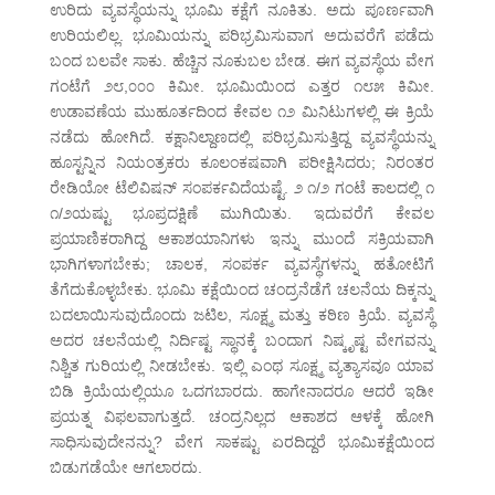
ಉರಿದು ವ್ಯವಸ್ಥೆಯನ್ನು ಭೂಮಿ ಕಕ್ಷೆಗೆ ನೂಕಿತು. ಅದು ಪೂರ್ಣವಾಗಿ
ಉರಿಯಲಿಲ್ಲ. ಭೂಮಿಯನ್ನು ಪರಿಭ್ರಮಿಸುವಾಗ ಅದುವರೆಗೆ ಪಡೆದು
ಬಂದ ಬಲವೇ ಸಾಕು. ಹೆಚ್ಚಿನ ನೂಕುಬಲ ಬೇಡ. ಈಗ ವ್ಯವಸ್ಥೆಯ ವೇಗ
ಗಂಟೆಗೆ ೨೮,೦೦೦ ಕಿಮೀ. ಭೂಮಿಯಿಂದ ಎತ್ತರ ೧೮೫ ಕಿಮೀ.
ಉಡಾವಣೆಯ ಮುಹೂರ್ತದಿಂದ ಕೇವಲ ೧೨ ಮಿನಿಟುಗಳಲ್ಲಿ ಈ ಕ್ರಿಯೆ
ನಡೆದು ಹೋಗಿದೆ. ಕಕ್ಷಾನಿಲ್ದಾಣದಲ್ಲಿ ಪರಿಭ್ರಮಿಸುತ್ತಿದ್ದ ವ್ಯವಸ್ಥೆಯನ್ನು
ಹೂಸ್ಟನ್ನಿನ ನಿಯಂತ್ರಕರು ಕೂಲಂಕಷವಾಗಿ ಪರೀಕ್ಷಿಸಿದರು; ನಿರಂತರ
ರೇಡಿಯೋ ಟೆಲಿವಿಷನ್ ಸಂಪರ್ಕವಿದೆಯಷ್ಟೆ. ೨ ೧/೨ ಗಂಟೆ ಕಾಲದಲ್ಲಿ ೧
೧/೨ಯಷ್ಟು ಭೂಪ್ರದಕ್ಷಿಣೆ ಮುಗಿಯಿತು. ಇದುವರೆಗೆ ಕೇವಲ
ಪ್ರಯಾಣಿಕರಾಗಿದ್ದ ಆಕಾಶಯಾನಿಗಳು ಇನ್ನು ಮುಂದೆ ಸಕ್ರಿಯವಾಗಿ
ಭಾಗಿಗಳಾಗಬೇಕು; ಚಾಲಕ, ಸಂಪರ್ಕ ವ್ಯವಸ್ಥೆಗಳನ್ನು ಹತೋಟಿಗೆ
ತೆಗೆದುಕೊಳ್ಳಬೇಕು. ಭೂಮಿ ಕಕ್ಷೆಯಿಂದ ಚಂದ್ರನೆಡೆಗೆ ಚಲನೆಯ ದಿಕ್ಕನ್ನು
ಬದಲಾಯಿಸುವುದೊಂದು ಜಟಿಲ, ಸೂಕ್ಷ್ಮ ಮತ್ತು ಕಠಿಣ ಕ್ರಿಯೆ. ವ್ಯವಸ್ಥೆ
ಅದರ ಚಲನೆಯಲ್ಲಿ ನಿರ್ದಿಷ್ಟ ಸ್ಥಾನಕ್ಕೆ ಬಂದಾಗ ನಿಷ್ಕೃಷ್ಟ ವೇಗವನ್ನು
ನಿಶ್ಚಿತ ಗುರಿಯಲ್ಲಿ ನೀಡಬೇಕು. ಇಲ್ಲಿ ಎಂಥ ಸೂಕ್ಷ್ಮ ವ್ಯತ್ಯಾಸವೂ ಯಾವ
ಬಿಡಿ ಕ್ರಿಯೆಯಲ್ಲಿಯೂ ಒದಗಬಾರದು. ಹಾಗೇನಾದರೂ ಆದರೆ ಇಡೀ
ಪ್ರಯತ್ನ ವಿಫಲವಾಗುತ್ತದೆ. ಚಂದ್ರನಿಲ್ಲದ ಆಕಾಶದ ಆಳಕ್ಕೆ ಹೋಗಿ
ಸಾಧಿಸುವುದೇನನ್ನು? ವೇಗ ಸಾಕಷ್ಟು ಏರದಿದ್ದರೆ ಭೂಮಿಕಕ್ಷೆಯಿಂದ
ಬಿಡುಗಡೆಯೇ ಆಗಲಾರದು.