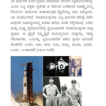
೨೪ ವರ್ಷಗಳ ಹಿಂದೆ ಪ್ರಥಮ ಪರಮಾಣು ಬಾಂಬ್ ಸ್ಫೋಟಗೊಂಡದ್ದು”
ಎಂದು ಒಬ್ಬ ಪತ್ರಿಕಾ ಪ್ರತಿನಿಧಿ ಆ ದಿವಸದ ಐತಿಹಾಸಿಕ ಮಹತ್ತ್ವವನ್ನು
ನೆನಪಿಸಿದ. ಅದೊಂದು ಮಹಾತಾಂತ್ರಿಕ ಮೈಲಿಗಲ್ಲು; ಇದು ಇನ್ನೊಂದು.
೧೫ ಮಿನಿಟುಗಳಿವೆ. ಗಣಕಯಂತ್ರಗಳು ಎಲ್ಲ ಭಾಗಗಳ ಪರೀಕ್ಷೆ ನಡೆಸಿ
ಅವುಗಳ ಸಾಮರ್ಥ್ಯವನ್ನು ಕುರಿತು ಹಸಿರು ವರದಿ ಸಲ್ಲಿಸಿದುವು. ಜಟಿಲ
ಮತ್ತು ಸೂಕ್ಷ್ಮ ಪ್ರಯೋಗಗಳಲ್ಲಿ ಸ್ವಯಂಚಾಲಿತ ಗಣಕಯಂತ್ರಗಳ ಪಾತ್ರ
ಪ್ರಧಾನ, ಆ ಕ್ಷಿಪ್ರತೆ ನಿಷ್ಕೃಷ್ಟತೆ ಮನುಷ್ಯನಿಂದ ಸಾಧ್ಯವಲ್ಲ. “ಹತ್ತು
ಸೆಕೆಂಡುಗಳು, ಒಂಬತ್ತು, ಸ್ವಯಂಚಾಲಿತ ದಹನ ಕ್ರಿಯಾ ಪರಂಪರೆ
ತೊಡಗಿದೆ, ಎಂಟು, ಏಳು, ಆರು, ಐದು, ನಾಲ್ಕು, ಮೂರು, ಎರಡು,
ಒಂದು – ಉಡಾವಣೆ! (೧೯೦೨ ಗಂಟೆ).