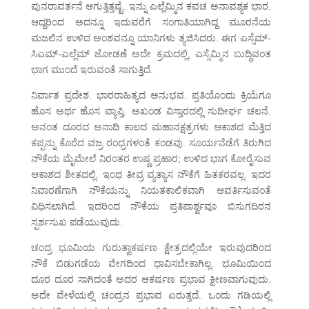
ಪುನರಾವರ್ತನೆ ಆಗುತ್ತಿತ್ತಷ್ಟೆ. ಇನ್ನು ಎಲ್ಲೆಮ್ಮಿನ ಕವಚ ಅನಾವಶ್ಯಕ ಭಾರ.
ಆದ್ದರಿಂದ ಅದನ್ನೂ ಇದುವರೆಗೆ ಸಂಗಾತಿಯಾಗಿದ್ದ ಮೂರನೆಯ
ಮಜಲಿನ ಉಳಿದ ಅಂಶವನ್ನೂ ಯಾನಿಗಳು ತ್ಯಜಿಸಿದರು. ಈಗ ಎಸ್ಸೆಮ್-
ಸಿಎಮ್-ಎಲ್ಲೆಮ್ ಜೋಡಣೆ ಅದೇ ಕ್ರಮದಲ್ಲಿ, ಎಸ್ಸೆಮ್ಮಿನ ಬುದ್ಧಿವಂತ
ಭಾಗ ಮುಂದೆ ಇರುವಂತೆ ಸಾಗುತ್ತಿದೆ.
ನಿರ್ವಾತ ಪ್ರದೇಶ. ಭಾರರಾಹಿತ್ಯದ ಅನುಭವ. ಪ್ರತಿಯೊಂದು ಕ್ರಿಯೆಗೂ
ಹೊಸ ಅರ್ಥ ಹೊಸ ವ್ಯಾಪ್ತಿ. ಅಖಂಡ ವಿಸ್ತಾರದಲ್ಲಿ ಸುದೀರ್ಘ ಚಲನೆ.
ಅನಂತ ದೂರದ ಅನಾದಿ ಕಾಲದ ಮಹಾನಕ್ಷತ್ರಗಳು ಆಕಾಶದ ಮೆತ್ತಿದ
ಕಪ್ಪನ್ನು ಕೊರೆದ ವಜ್ರ ರಂಧ್ರಗಳಂತೆ ಕಂಡವು. ಸೂರ್ಯನೆಡೆಗೆ ತಿರುಗಿದ
ನೌಕೆಯ ಮೈಮೇಲೆ ನಿರಂತರ ಉಷ್ಣ ಪ್ರಹಾರ; ಉಳಿದ ಭಾಗ ಕೋರೈಸುವ
ಆಕಾಶದ ಶೀತದಲ್ಲಿ. ಇಂಥ ತೀವ್ರ ವ್ಯತ್ಯಾಸ ನೌಕೆಗೆ ಹಿತಕರವಲ್ಲ. ಇದರ
ನಿವಾರಣೆಗಾಗಿ ನೌಕೆಯನ್ನು ನಿಯತಕಾಲಿಕವಾಗಿ ಆವರ್ತಿಸುವಂತೆ
ವಿಧಿಸಲಾಗಿದೆ. ಇದರಿಂದ ನೌಕೆಯ ಪ್ರತಿಪಾರ್ಶ್ವವೂ ಬಿಸುಗದಿರನ
ಸ್ಪರ್ಶಸುಖ ಪಡೆಯುವುದು.
ಚಂದ್ರ ಭೂಮಿಯ ಗುರುತ್ವಾಕರ್ಷಣ ಕ್ಷೇತ್ರದಲ್ಲಿಯೇ ಇರುವುದರಿಂದ
ನೌಕೆ ಬಿಡುಗಡೆಯ ವೇಗದಿಂದ ಧಾವಿಸಬೇಕಾಗಿಲ್ಲ. ಭೂಮಿಯಿಂದ
ದೂರ ದೂರ ಸಾಗಿದಂತೆ ಅದರ ಆಕರ್ಷಣ ಪ್ರಭಾವ ಕ್ಷೀಣವಾಗುವುದು.
ಅದೇ ವೇಳೆಯಲ್ಲಿ ಚಂದ್ರನ ಪ್ರಭಾವ ಏರುತ್ತದೆ. ಒಂದು ಗಡಿಯಲ್ಲಿ