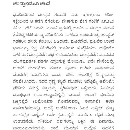
ಚಂದ್ರಾಭಿಮುಖ ಚಲನೆ
ಭೂಮಿಯಿಂದ ಚಂದ್ರನ ಸರಾಸರಿ ದೂರ ೩,೮೪,೦೦೦ ಕಿಮೀ.
ಕಕ್ಷೆಯಿಂದ ಆ ಕಡೆಗೆ ನೆಗೆಯಲು ಬೇಕಾಗುವ ವೇಗ ಗಂಟೆಗೆ ೩೯,೨೬೦
ಕಿಮೀ. ನೌಕೆ ಬಂತು, ಮಹಾವಿಸ್ತಾರದಲ್ಲಿ ಭೂಮಿ – ಚಂದ್ರರ ನಡುವೆ
ತೆರೆದಿದ್ದ ಕಿಟಕಿಯನ್ನು ಸಮೀಪಿಸಿತು. ನೌಕೆಯ ಗಣಕಯಂತ್ರ, ಹೂಸ್ಟನ್
ಸಹಕರಿಸಿ ಹಸಿರು ಕಂದೀಲು ಹಿಡಿದುವು. ಮೂರನೆಯ ಮಜಲಿನ ಉಳಿದ
ಭಾಗವನ್ನು ಕ್ಲುಪ್ತ ಸೆಕೆಂಡಿನಲ್ಲಿ ಯಾನಿಗಳು ಹೊಟ್ಟಿಸಿದರು. ಅಪೊಲೊ
ನೌಕೆ ಈಗ ಚಂದ್ರನೆಡೆಗೆ ಪಥ ಬದಲಾಯಿಸಿತು. ಚಂದ್ರನೆಡೆಗೆ ಮಾನವನ
ಯುಗಪ್ರವರ್ತಕ ಮಾರ್ಗ ವಿಸ್ತರಿಸುತ್ತ ಹೋಯಿತು. ಇದೇ ವೇಳೆಯಲ್ಲಿ,
ಅಂದರೆ ಮೂರನೆಯ ಮಜಲು ಪೂರ್ಣ ಉರಿದು ನಾಶವಾಗುವ
ಮೊದಲೇ, ಯಾನಿಗಳು ಒಂದು ಕಠಿಣ ಅಂತರಿಕ್ಷ ವಿನ್ಯಾಸವನ್ನು
ನೆರವೇರಿಸಿದರು. ಇದರ ಸ್ಪಷ್ಟ ಕಲ್ಪನೆ ಮೂಡಲು ಇನ್ನೊಮ್ಮೆ ಅಪೊಲೊ
ನೌಕೆಯ ಸಮಗ್ರ ಚಿತ್ರವನ್ನು ಸ್ಮರಿಸುವುದು ಒಳ್ಳೆಯದು. ಸಿಎಮ್ಮಿನ
ಚೂಪುಭಾಗ (ಸುರಂಗದ್ವಾರವಿಲ್ಲಿದೆ) ಮುಂದೆ ಅಂದರೆ ಚಲನೆಯ
ದಿಕ್ಕಿನಲ್ಲಿದೆ (ವಿಮೋಚನಾ ಗೋಪುರವನ್ನು ಈಗಾಗಲೇ ಕಳಚಿ
ಹಾಕಲಾಗಿದೆಯಷ್ಟೆ). ಅದಕ್ಕೆ ಅಂಟಿಕೊಂಡು ಹಿಂದೆ ಎಸ್ಸೆಮ್ ಮತ್ತು
ಕವಚರಕ್ಷಿತ ಎಲ್ಲೆಮ್ ಅದೇ ಕ್ರಮದಲ್ಲಿವೆ. ಯಾನಿಗಳ ರಕ್ಷಣೆ ಮತ್ತು
ಉಡಾವಣೆಯ ಸೌಕರ್ಯ ಇವುಗಳನ್ನು ಲಕ್ಷಿಸಿ ಈ ಏರ್ಪಾಡು.
ವಾಯುಮಂಡಲವನ್ನು ದಾಟಿ ಮುಂದಿನ ಉದ್ದೇಶ ಸಾಧನೆಗೆ