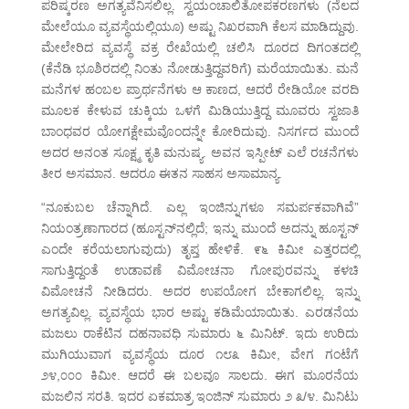
ಪರಿಷ್ಕರಣ ಅಗತ್ಯವೆನಿಸಲಿಲ್ಲ. ಸ್ವಯಂಚಾಲಿತೋಪಕರಣಗಳು (ನೆಲದ
ಮೇಲೆಯೂ ವ್ಯವಸ್ಥೆಯಲ್ಲಿಯೂ) ಅಷ್ಟು ನಿಖರವಾಗಿ ಕೆಲಸ ಮಾಡಿದ್ದುವು.
ಮೇಲೇರಿದ ವ್ಯವಸ್ಥೆ ವಕ್ರ ರೇಖೆಯಲ್ಲಿ ಚಲಿಸಿ ದೂರದ ದಿಗಂತದಲ್ಲಿ
(ಕೆನೆಡಿ ಭೂಶಿರದಲ್ಲಿ ನಿಂತು ನೋಡುತ್ತಿದ್ದವರಿಗೆ) ಮರೆಯಾಯಿತು. ಮನೆ
ಮನೆಗಳ ಹಂಬಲ ಪ್ರಾರ್ಥನೆಗಳು ಆ ಕಾಣದ, ಆದರೆ ರೇಡಿಯೋ ವರದಿ
ಮೂಲಕ ಕೇಳುವ ಚುಕ್ಕಿಯ ಒಳಗೆ ಮಿಡಿಯುತ್ತಿದ್ದ ಮೂವರು ಸ್ವಜಾತಿ
ಬಾಂಧವರ ಯೋಗಕ್ಷೇಮವೊಂದನ್ನೇ ಕೋರಿದುವು. ನಿಸರ್ಗದ ಮುಂದೆ
ಅದರ ಅನಂತ ಸೂಕ್ಷ್ಮ ಕೃತಿ ಮನುಷ್ಯ. ಅವನ ಇಸ್ಪೀಟ್ ಎಲೆ ರಚನೆಗಳು
ತೀರ ಅಸಮಾನ. ಆದರೂ ಈತನ ಸಾಹಸ ಅಸಾಮಾನ್ಯ.
“ನೂಕುಬಲ ಚೆನ್ನಾಗಿದೆ. ಎಲ್ಲ ಇಂಜಿನ್ನುಗಳೂ ಸಮರ್ಪಕವಾಗಿವೆ”
ನಿಯಂತ್ರಣಾಗಾರದ (ಹೂಸ್ಟನ್‌ನಲ್ಲಿದೆ; ಇನ್ನು ಮುಂದೆ ಅದನ್ನು ಹೂಸ್ಟನ್
ಎಂದೇ ಕರೆಯಲಾಗುವುದು) ತೃಪ್ತ ಹೇಳಿಕೆ. ೯೬ ಕಿಮೀ ಎತ್ತರದಲ್ಲಿ
ಸಾಗುತ್ತಿದ್ದಂತೆ ಉಡಾವಣೆ ವಿಮೋಚನಾ ಗೋಪುರವನ್ನು ಕಳಚಿ
ವಿಮೋಚನೆ ನೀಡಿದರು. ಅದರ ಉಪಯೋಗ ಬೇಕಾಗಲಿಲ್ಲ. ಇನ್ನು
ಅಗತ್ಯವಿಲ್ಲ. ವ್ಯವಸ್ಥೆಯ ಭಾರ ಅಷ್ಟು ಕಡಿಮೆಯಾಯಿತು. ಎರಡನೆಯ
ಮಜಲು ರಾಕೆಟಿನ ದಹನಾವಧಿ ಸುಮಾರು ೬ ಮಿನಿಟ್. ಇದು ಉರಿದು
ಮುಗಿಯುವಾಗ ವ್ಯವಸ್ಥೆಯ ದೂರ ೧೮೩ ಕಿಮೀ, ವೇಗ ಗಂಟೆಗೆ
೨೪,೦೦೦ ಕಿಮೀ. ಆದರೆ ಈ ಬಲವೂ ಸಾಲದು. ಈಗ ಮೂರನೆಯ
ಮಜಲಿನ ಸರತಿ. ಇದರ ಏಕಮಾತ್ರ ಇಂಜಿನ್ ಸುಮಾರು ೨ ೩/೪. ಮಿನಿಟು