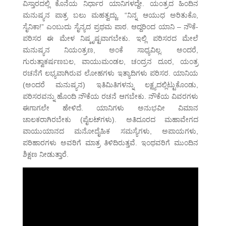
ವಿಸ್ತಾರದಲ್ಲಿ ಕೊನೆಯ ನಿರ್ಧಾರ ಯಾನಿಗಳದ್ದೇ. ಯಂತ್ರದ ಹಿಂದಿನ
ಮನುಷ್ಯನ ಪಾತ್ರ ಬಲು ಮಹತ್ವದ್ದು. “ನಿನ್ನ ಆಯುಧ ಅರಿತುಕೊ,
ಸೈನಿಕಾ!” ಎಂಬುದು ಸೈನ್ಯದ ಪ್ರಥಮ ಪಾಠ. ಆದ್ದರಿಂದ ಯಾನಿ – ನೌಕೆ-
ಪರಿಸರ ಈ ಮೇಳ ನಿಷ್ಕೃಷ್ಟವಾಗಬೇಕು. ಇಲ್ಲಿ ಪರಿಸರದ ಮೇಲೆ
ಮನುಷ್ಯನ ನಿಯಂತ್ರಣ, ಅಂಕೆ ಸಾಧ್ಯವಿಲ್ಲ. ಅಂದರೆ,
ಗುರುತ್ವಾಕರ್ಷಣಬಲ, ವಾಯುಮಂಡಲ, ಚಂದ್ರನ ದೂರ, ಯಂತ್ರ
ರಚನೆಗೆ ಲಭ್ಯವಾಗಿರುವ ಲೋಹಗಳು ಇತ್ಯಾದಿಗಳು ಪರಿಸರ. ಯಾನಿಯ
(ಅಂದರೆ ಮನುಷ್ಯನ) ಇತಿಮಿತಿಗಳನ್ನು ಲಕ್ಷ್ಯದಲ್ಲಿಟ್ಟುಕೊಂಡು,
ಪರಿಸರವನ್ನು ಹೊಂದಿ ನೌಕೆಯ ರಚನೆ ಆಗಬೇಕು. ನೌಕೆಯ ವಿವರಗಳು
ಈಗಾಗಲೇ ಹೇಳಿದೆ. ಯಾನಿಗಳು ಅನುಭವೀ ವಿಮಾನ
ಚಾಲಕರಾಗಿರಬೇಕು (ಪೈಲಟ್‌ಗಳು). ಅತಿದೂರದ ಮಹಾವೇಗದ
ವಾಯುಯಾನದ ಮನೋದೈಹಿಕ ಸಮಸ್ಯೆಗಳು, ಅಪಾಯಗಳು,
ಪರಿಹಾರಗಳು ಅವರಿಗೆ ಮಾತ್ರ ತಿಳಿದಿರುತ್ತವೆ. ಇಂಥವರಿಗೆ ಮುಂದಿನ
ಶಿಕ್ಷಣ ನೀಡುತ್ತಾರೆ.