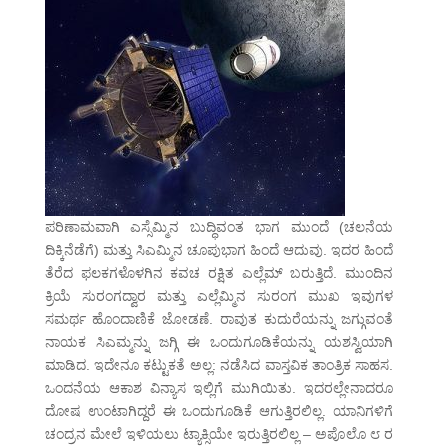
ಪರಿಣಾಮವಾಗಿ ಎಸ್ಸೆಮ್ಮಿನ ಬುದ್ಧಿವಂತ ಭಾಗ ಮುಂದೆ (ಚಲನೆಯ
ದಿಕ್ಕಿನೆಡೆಗೆ) ಮತ್ತು ಸಿಎಮ್ಮಿನ ಚೂಪುಭಾಗ ಹಿಂದೆ ಆದುವು. ಇದರ ಹಿಂದೆ
ತೆರೆದ ಫಲಕಗಳೊಳಗಿನ ಕವಚ ರಕ್ಷಿತ ಎಲ್ಲೆಮ್ ಬರುತ್ತಿದೆ. ಮುಂದಿನ
ಕ್ರಿಯೆ ಸುರಂಗದ್ವಾರ ಮತ್ತು ಎಲ್ಲೆಮ್ಮಿನ ಸುರಂಗ ಮುಖ ಇವುಗಳ
ಸಮರ್ಥ ಹೊಂದಾಣಿಕೆ ಜೋಡಣೆ. ರಾವುತ ಕುದುರೆಯನ್ನು ಜಗ್ಗುವಂತೆ
ನಾಯಕ ಸಿಎಮ್ಮನ್ನು ಜಗ್ಗಿ ಈ ಒಂದುಗೂಡಿಕೆಯನ್ನು ಯಶಸ್ವಿಯಾಗಿ
ಮಾಡಿದ. ಇದೇನೂ ಕಟ್ಟುಕತೆ ಅಲ್ಲ: ನಡೆಸಿದ ವಾಸ್ತವಿಕ ತಾಂತ್ರಿಕ ಸಾಹಸ.
ಒಂದನೆಯ ಆಕಾಶ ವಿನ್ಯಾಸ ಇಲ್ಲಿಗೆ ಮುಗಿಯಿತು. ಇದರಲ್ಲೇನಾದರೂ
ದೋಷ ಉಂಟಾಗಿದ್ದರೆ ಈ ಒಂದುಗೂಡಿಕೆ ಆಗುತ್ತಿರಲಿಲ್ಲ. ಯಾನಿಗಳಿಗೆ
ಚಂದ್ರನ ಮೇಲೆ ಇಳಿಯಲು ಟ್ಯಾಕ್ಸಿಯೇ ಇರುತ್ತಿರಲಿಲ್ಲ – ಅಪೊಲೊ ೮ ರ