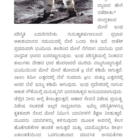
ವ್ಯಾಪಾರ ಹೇಗೆ
ನಡೆದೀತು?
ಚಂದ್ರತಲದ
ಮೇಲೆ ಇಂಥ
ಪರಿಸ್ಥಿತಿ ಎದುರಿಸಬೇಕು. ಗುರುತ್ವಾಕರ್ಷಣಬಲದ ಪ್ರಭಾವ
ಆಕಾಶಯಾನದ ಸಮಯದಲ್ಲಿ ಬೇರೆ ಒಂದು ರೀತಿ ಇದೆ. ರಾಕೆಟ್
ಪ್ರಥಮವಾಗಿ ಭೂಮಿಯ ತಲದಿಂದ ಮೇಲೆ ನೆಗೆವಾಗ ಯಾನಿಯ ಭಾರ
ವಾಸ್ತವಿಕ ಭಾರದ ಐದರಷ್ಟಾಗುವುದು. ಇಂಥ ಪರಿಸ್ಥಿತಿಯಲ್ಲಿ ನಿಂತವನ
ಕಾಲುಗಳು ದೇಹದ ಭಾರ ಹೊರಲಾರದೆ ಮುರಿದು ನಜ್ಜುಗುಜ್ಜಾಗುತ್ತವೆ.
ಭೂಮಿಯಿಂದ ಮೇಲೆ ಮೇಲೆ ಹೋದಂತೆ g ಬೆಲೆ ಕಡಿಮೆ ಆಗುತ್ತದೆ.
೨೬೪೦ ಕಿಮೀ ಎತ್ತರದಲ್ಲಿ ಬೆಲೆ ಸುಮಾರು g/೨; ಮತ್ತೂ ಎತ್ತರದಲ್ಲಿ
ಅದರ ಬೆಲೆ ಇನ್ನೂ ಕಡಿಮೆ ಆಗುವುದು. ಇಂಥ ಪ್ರದೇಶದಲ್ಲಿ ಸಾಗುವ
ಆಕಾಶ ನೌಕೆಯಲ್ಲಿ ಮನುಷ್ಯನಿಗೆ ಭಾರರಾಹಿತ್ಯದ ಅನುಭವವಾಗುವುದು.
ಚೆಲ್ಲಿದ ನೀರು ಅಲ್ಲಿ ತೇಲುತ್ತಿರುತ್ತದೆ; ಆಹಾರ ಸೇವನೆ ವಿಶೇಷ ಪ್ರಯತ್ನ,
ವಿಶೇಷ ಸಲಕರಣೆ ಇಲ್ಲದೆ ಸಾಧ್ಯವಾಗದು. ಇವೆಲ್ಲ ಪರಿಸ್ಥಿತಿಗಳನ್ನೂ
ಕೃತಕವಾಗಿ ನೆಲದ ಮೇಲೆ ನಿರ್ಮಿಸಿ ಯಾನಿಗಳಿಗೆ ಶಿಕ್ಷಣ ನೀಡುತ್ತಾರೆ.
ಮೂವರು ಯಾನಿಗಳನ್ನು ಕಳಿಸುವುದರ ಮೂಲಕ ಅವರಲ್ಲಿ ಕೆಲಸ
ಹೊಣೆಗಾರಿಕೆಗಳ ಹಂಚಿಕೆ ಆಗುತ್ತದೆ ಮತ್ತು ಯಾರೊಬ್ಬರಿಗೂ ದೀರ್ಘ
ಏಕಾಂತತೆಯಿಂದ ಒದಗಬಹುದಾದ ಮಾನಸಿಕ ಅಸಮತೆಗಳು