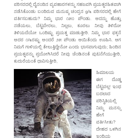
ಪರಿಸರದಲ್ಲಿ ದೈನಂದಿನ ವ್ಯವಹಾರಗಳನ್ನು ಸಹಜವಗಿ ಪ್ರಯತ್ನರಹಿತವಾಗಿ
ನಡೆಸಿಕೊಂಡು ಬಂದಿರುವ ಮನುಷ್ಯ ಚಂದ್ರನ g/೬ ಪರಿಸರದಲ್ಲಿ ಹೇಗೆ
ವರ್ತಿಸಬಹುದು? ನಿಮ್ಮ ಭಾರ ೧೫೦ ಪೌಂಡು. ಅದನ್ನು ಹೊತ್ತು
ನಡೆಯಲು, ಬೆಟ್ಟವೇರಲು, ನಿಲ್ಲಲು, ಕೂರಲು ನೀವು ತಿಳಿದೋ
ತಿಳಿಯದೆಯೋ ಒಂದಿಷ್ಟು ಪ್ರಯತ್ನ ಮಾಡುತ್ತೀರಿ. ನಿಮ್ಮ ಭಾರ ಫಕ್ಕನೆ
ಅದರ ೧/೬ರಷ್ಟು ಅಂದರೆ ೨೫ ಪೌಂಡು ಆಯಿತೆಂದು ಊಹಿಸಿ. ಆಗ
ನಿಮಗೆ ಗಾಳಿಯಲ್ಲಿ ತೇಲುತ್ತಿದ್ದೇನೋ ಎಂದು ಭಾಸವಾಗುವುದು; ಹಿಂದಿನ
ಪ್ರಯತ್ನವನ್ನು ಪ್ರಯೋಗಿಸಿದರೆ ನೀವು ಚೆಂಡಿನಂತೆ ಪುಟನೆಗೆಯುತ್ತೀರಿ,
ಕುದುರೆಯಂತೆ ಧಾವಿಸುತ್ತೀರಿ,
ಹಿಮಾಲಯ
ಈಗ ದೊಡ್ಡ
ಬೆಟ್ಟವಲ್ಲ! ಇಂಥ
ಬದಲಾದ
ಪರಿಸ್ಥಿತಿಯಲ್ಲಿ
ನಿಮ್ಮ ಮನಸ್ಸು
ಹೇಗೆ
ವರ್ತಿಸೀತು?
ದೇಹದ ಒಳಗಿನ
ಇಂದ್ರಿಯ