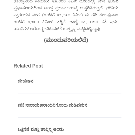
(ಚಂದ್ರನಿಂದ ಸುಮಾರು ೬೪,೦೦೦ ಕಿಮೀ ದೂರದಲ್ಲಿ) ನೌಕೆ ಭೂಮಿ
ಪ್ರಭಾವಲಯದಿಂದ ಚಂದ್ರ ಪ್ರಭಾವಲಯಕ್ಕೆ ಉತ್ತರಿಸಿರುತ್ತದೆ. ನೌಕೆಯ
ಪ್ರಾರಂಭದ ವೇಗ (ಗಂಟೆಗೆ ೩೯,೨೬೦ ಕಿಮೀ) ಈ ಗಡಿ ತಲುಪುವಾಗ
ಗಂಟೆಗೆ ೩,೪೦೦ ಕಿಮೀಗೆ ತಗ್ಗಿದೆ. ಜುಲೈ ೧೭, ೧೮ರ ಕತೆ ಇದು.
ಯಾನಿಗಳ ಆರೋಗ್ಯ ಚಟುವಟಿಕೆ ಉತ್ಕೃಷ್ಟ ಮಟ್ಟದಲ್ಲಿದ್ದುವು.
(ಮುಂದುವರಿಯಲಿದೆ)
Related Post
ದೇಹದಾನ
ಜಿಟಿ ನಾರಾಯಣರಾಯರಿಗೊಂದು ನುಡಿನಮನ
ಒತ್ತಿನಣೆ ಮತ್ತು ಚಾಪ್ಲಿನ್ನ ಅಂಡು