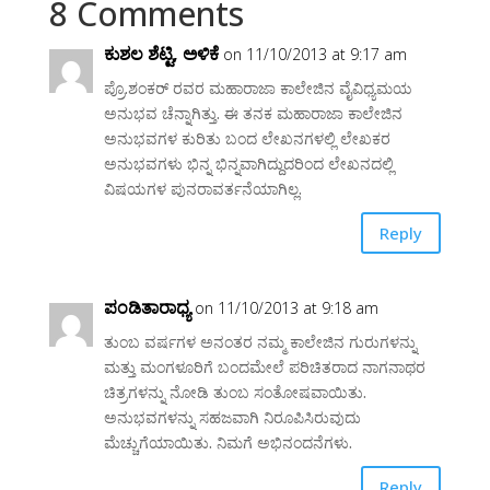
8 Comments
ಕುಶಲ ಶೆಟ್ಟಿ, ಅಳಿಕೆ
on 11/10/2013 at 9:17 am
ಪ್ರೊ.ಶಂಕರ್ ರವರ ಮಹಾರಾಜಾ ಕಾಲೇಜಿನ ವೈವಿಧ್ಯಮಯ
ಅನುಭವ ಚೆನ್ನಾಗಿತ್ತು. ಈ ತನಕ ಮಹಾರಾಜಾ ಕಾಲೇಜಿನ
ಅನುಭವಗಳ ಕುರಿತು ಬಂದ ಲೇಖನಗಳಲ್ಲಿ ಲೇಖಕರ
ಅನುಭವಗಳು ಭಿನ್ನ ಭಿನ್ನವಾಗಿದ್ದುದರಿಂದ ಲೇಖನದಲ್ಲಿ
ವಿಷಯಗಳ ಪುನರಾವರ್ತನೆಯಾಗಿಲ್ಲ.
Reply
ಪಂಡಿತಾರಾಧ್ಯ
on 11/10/2013 at 9:18 am
ತುಂಬ ವರ್ಷಗಳ ಅನಂತರ ನಮ್ಮ ಕಾಲೇಜಿನ ಗುರುಗಳನ್ನು
ಮತ್ತು ಮಂಗಳೂರಿಗೆ ಬಂದಮೇಲೆ ಪರಿಚಿತರಾದ ನಾಗನಾಥರ
ಚಿತ್ರಗಳನ್ನು ನೋಡಿ ತುಂಬ ಸಂತೋಷವಾಯಿತು.
ಅನುಭವಗಳನ್ನು ಸಹಜವಾಗಿ ನಿರೂಪಿಸಿರುವುದು
ಮೆಚ್ಚುಗೆಯಾಯಿತು. ನಿಮಗೆ ಅಭಿನಂದನೆಗಳು.
Reply