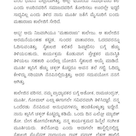
ಎಂಬ ಭಾವನೆ ಎಲ್ಲರದಾಗಿತ್ತು. ಅಲ್ಲ- ಇದೊಂದು ಸಮರ್ಥವಾದ ಕಲೆ
ಎಂದು ಊರಿನವರಿಗೆ ಸಮಾಜದವರಿಗೆ ತೋರಿಸಲು ಊರಲ್ಲೇ ಇದ್ದರೆ
ಸಾಧ್ಯವಿಲ್ಲ ಎಂದು ತಿಳಿದ ನಾನು ಮೂರ್ತಿ ಜತೆಗೆ ಮೈಸೂರಿಗೆ ಬಂದು
ಮಹಾರಾಜಾ ಕಾಲೇಜಿಗೆ ಸೇರಿದೆ.
ಅಬ್ಬ! ಅದು ನಿಜವಾಗಿಯೂ “ಮಹಾರಾಜಾ” ಕಾಲೇಜು. ಆ ಕಾಲೇಜಿನ
ಅರಮನೆಯಂತಹ ಕಟ್ಟಡ, ಸುಂದರ ವಾತಾವರಣ, ಓದದವರನ್ನೂ
ಓದಿಸುವಂತಿತ್ತು. ಸೈಕಾಲಜಿ ಕಲಿತರೆ ಹಿಪ್ನಾಟಿಸಂ ಬಗ್ಗೆ ಹೆಚ್ಚು
ತಿಳಿಯಬಹುದು, ಕಾರ್ಯಕ್ರಮ ಕೊಡುವಾಗ ಪ್ರೇಕ್ಷಕರ ಮನಃಸ್ಥಿತಿ
ತಿಳಿಯಲು ಸಹಕಾರಿ ಎಂದೆಲ್ಲಾ ಯೋಚಿಸಿ ಸೈಕಾಲಜಿ ಆಯ್ಕೆ ಮಾಡಿದೆ.
ಮೂರ್ತಿ ಕ್ಲಾಸಿಗೆ ಹೆಚ್ಚು ಚಕ್ಕರ್ ಕೊಟ್ಟರೂ ಅವನ ತಲೆ ಗಟ್ಟಿ. ಓದಿದ್ದು
ಕೇಳಿದ್ದು ಸರಿಯಾಗಿ ನೆನಪಿನಲ್ಲಿರುತ್ತಿತ್ತು. ಅದರ ಸದುಪಯೋಗ ನನಗೆ
ಆಗಿತ್ತು.
ಕಾಲೇಜಿನ ಪರಿಸರ, ನಮ್ಮ ಪ್ರಾಧ್ಯಾಪಕರ ಬಗ್ಗೆ ಅಶೋಕ, ರಾಮಚಂದ್ರನ್,
ಮೂರ್ತಿ, ಗೋಪಾಲ್ ಎಲ್ಲಾ ಈಗಾಗಲೇ ಸವಿವರವಾಗಿ ತಿಳಿಸಿದ್ದಾರೆ. ನನ್ನ
ಒಂದೆರಡು ನೆನಪಿರುವ ಅನುಭವಗಳನ್ನು ಹಂಚಿಕೊಳ್ಳುತ್ತಾ ಇದ್ದೇನೆ.
ನಾನು ಕ್ಲಾಸಿಗೆ ಚಕ್ಕರ್ ಕೊಟ್ಟದ್ದು ಕಡಿಮೆ. ಒಂದು ದಿನ ಎಲ್ಲೋ ಮ್ಯಾಜಿಕ್
ಶೋ. ಬೇಗ ಹೋಗಬೇಕಾಗಿತ್ತು. ನನ್ನ ಕಾರ್ಯಕ್ರಮದ ಹಿನ್ನೆಲೆ ಸಂಗೀತ
ಮೂರ್ತಿಯದು. ತಲೆನೋವು ಎಂದು ಅದಾಗಲೇ ಹಾಸ್ಟೆಲ್ಲಿನಲ್ಲಿದ್ದ.
ಸೈಕಾಲಜಿ ಪ್ರೊಫೆಸರ್ ನಾರಾಯಣ ರಾವ್ ಪವಾರ್, ಲೆಕ್ಚರ್ ಹಾಲಿಗೆ