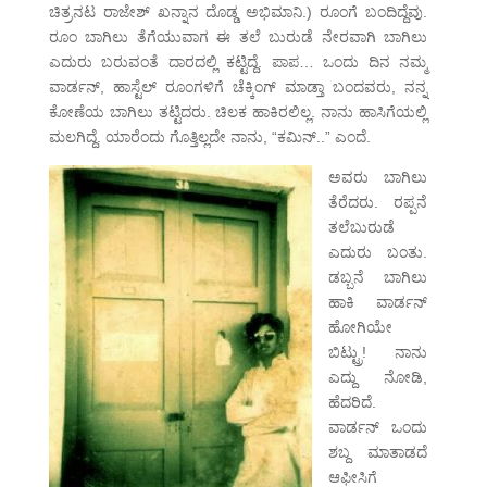
ಚಿತ್ರನಟ ರಾಜೇಶ್ ಖನ್ನಾನ ದೊಡ್ಡ ಅಭಿಮಾನಿ.) ರೂಂಗೆ ಬಂದಿದ್ದೆವು.
ರೂಂ ಬಾಗಿಲು ತೆಗೆಯುವಾಗ ಈ ತಲೆ ಬುರುಡೆ ನೇರವಾಗಿ ಬಾಗಿಲು
ಎದುರು ಬರುವಂತೆ ದಾರದಲ್ಲಿ ಕಟ್ಟಿದ್ದೆ. ಪಾಪ… ಒಂದು ದಿನ ನಮ್ಮ
ವಾರ್ಡನ್, ಹಾಸ್ಟೆಲ್ ರೂಂಗಳಿಗೆ ಚೆಕ್ಕಿಂಗ್ ಮಾಡ್ತಾ ಬಂದವರು, ನನ್ನ
ಕೋಣೆಯ ಬಾಗಿಲು ತಟ್ಟಿದರು. ಚಿಲಕ ಹಾಕಿರಲಿಲ್ಲ. ನಾನು ಹಾಸಿಗೆಯಲ್ಲಿ
ಮಲಗಿದ್ದೆ. ಯಾರೆಂದು ಗೊತ್ತಿಲ್ಲದೇ ನಾನು, “ಕಮಿನ್..” ಎಂದೆ.
ಅವರು ಬಾಗಿಲು
ತೆರೆದರು. ರಪ್ಪನೆ
ತಲೆಬುರುಡೆ
ಎದುರು ಬಂತು.
ಡಬ್ಬನೆ ಬಾಗಿಲು
ಹಾಕಿ ವಾರ್ಡನ್
ಹೋಗಿಯೇ
ಬಿಟ್ಟ್ರು! ನಾನು
ಎದ್ದು ನೋಡಿ,
ಹೆದರಿದೆ.
ವಾರ್ಡನ್ ಒಂದು
ಶಬ್ದ ಮಾತಾಡದೆ
ಆಫೀಸಿಗೆ