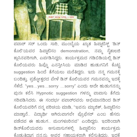
ಪವಾರ್ ಸರ್ ಒಂದು ಸಾರಿ, ಮುಂಬೈಯ ಖ್ಯಾತ ಹಿಪ್ನಾಟಿಸ್ಟ್ ‘ಡಿನ್
ಕೊಲಿ’ಯವರ ಹಿಪ್ನಾಟಿಸಂ demonstration, ನಮ್ಮ ಸೈಕಾಲಜಿ
ಕ್ಲಾಸಿನವರಿಗಾಗಿ, ಏರ್ಪಡಿಸಿದ್ದರು. ಕಾರ್ಯಕ್ರಮದ ಗಡಿಬಿಡಿಯಲ್ಲಿ ಡಿನ್
ಕೊಲಿಯವರು ಹಿಪ್ನೊ ಎನಸ್ತೀಸಿಯ ಮಾಡಿದ ಹುಡುಗನಿಗೆ ಕೊಟ್ಟ
suggestion ಹಿಂದೆ ತೆಗೆಯಲು ಮರೆತಿದ್ದರು. ಇದು ನನ್ನ ಗಮನಕ್ಕೆ
ಬಂದಿತ್ತು. ಪ್ರಶ್ನೋತ್ತರದ ವೇಳೆ ಡಿನ್ ಕೊಲಿಯವರ ಗಮನವನ್ನು ಇದಕ್ಕೆ
ಸೆಳೆದೆ. “yes…yes…sorry …sorry” ಎಂದು ಅದೇ ಹುಡುಗನನ್ನು
ಪುನಃ ಕರೆಸಿ Hypnotic suggestion ಗಳನ್ನು ವಾಪಾಸು ತೆಗೆದು
ಸರಿಪಡಿಸಿದರು. ಈ ಸಂದರ್ಭ ಪವಾರ್‌ರವರು ಅಭಿಮಾನದಿಂದ ಡಿನ್
ಕೊಲಿಯವರಿಗೆ ನನ್ನ ಪರಿಚಯ ಮಾಡಿ, “ಇವನು ಮ್ಯಾಜಿಕ್, ಹಿಪ್ನಾಟಿಸಂ
ಮಾಡ್ತಾನೆ.. ವಿದ್ಯಾರ್ಥಿ ಆಗಿರುವಾಗಲೇ ಪ್ರೊಫೆಸರ್ ಎಂಬ ಹೆಸರು
ಪಡೆದವ ಈ ಹುಡುಗ.. ಮಂಗಳೂರಿನವ” ಎಂದಿದ್ದರು. ಇದರಿಂದಾಗಿ
ಡಿನ್‌ಕೊಲಿಯವರು ಆಸುಪಾಸುಗಳಲ್ಲಿ ಹಿಪ್ನಾಟಿಸಂ ಕಾರ್ಯಕ್ರಮ
ಕೊಡುತ್ತಿದ್ದಾಗ ನನ್ನನ್ನು ಅವರ ಸಹಾಯಕರಾಗಿ ಕರೆಸುತ್ತಿದ್ದರು. ಇದಕ್ಕೆ