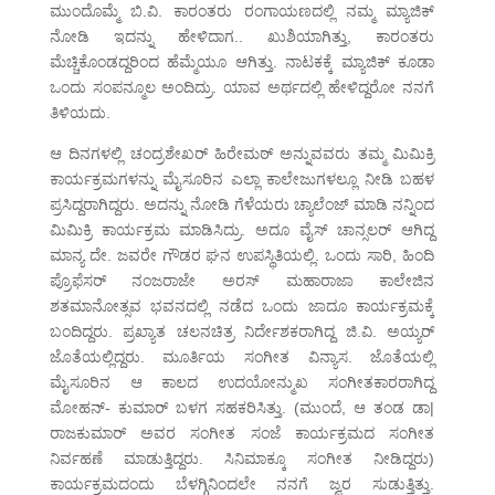
ಮುಂದೊಮ್ಮೆ ಬಿ.ವಿ. ಕಾರಂತರು ರಂಗಾಯಣದಲ್ಲಿ ನಮ್ಮ ಮ್ಯಾಜಿಕ್
ನೋಡಿ ಇದನ್ನು ಹೇಳಿದಾಗ.. ಖುಶಿಯಾಗಿತ್ತು, ಕಾರಂತರು
ಮೆಚ್ಚಿಕೊಂಡದ್ದರಿಂದ ಹೆಮ್ಮೆಯೂ ಆಗಿತ್ತು. ನಾಟಕಕ್ಕೆ ಮ್ಯಾಜಿಕ್ ಕೂಡಾ
ಒಂದು ಸಂಪನ್ಮೂಲ ಅಂದಿದ್ರು. ಯಾವ ಅರ್ಥದಲ್ಲಿ ಹೇಳಿದ್ದರೋ ನನಗೆ
ತಿಳಿಯದು.
ಆ ದಿನಗಳಲ್ಲಿ ಚಂದ್ರಶೇಖರ್ ಹಿರೇಮಠ್ ಅನ್ನುವವರು ತಮ್ಮ ಮಿಮಿಕ್ರಿ
ಕಾರ್ಯಕ್ರಮಗಳನ್ನು ಮೈಸೂರಿನ ಎಲ್ಲಾ ಕಾಲೇಜುಗಳಲ್ಲೂ ನೀಡಿ ಬಹಳ
ಪ್ರಸಿದ್ದರಾಗಿದ್ದರು. ಅದನ್ನು ನೋಡಿ ಗೆಳೆಯರು ಚ್ಯಾಲೆಂಜ್ ಮಾಡಿ ನನ್ನಿಂದ
ಮಿಮಿಕ್ರಿ ಕಾರ್ಯಕ್ರಮ ಮಾಡಿಸಿದ್ರು. ಅದೂ ವೈಸ್ ಚಾನ್ಸಲರ್ ಆಗಿದ್ದ
ಮಾನ್ಯ ದೇ. ಜವರೇ ಗೌಡರ ಘನ ಉಪಸ್ಥಿತಿಯಲ್ಲಿ. ಒಂದು ಸಾರಿ, ಹಿಂದಿ
ಪ್ರೊಫೆಸರ್ ನಂಜರಾಜೇ ಅರಸ್ ಮಹಾರಾಜಾ ಕಾಲೇಜಿನ
ಶತಮಾನೋತ್ಸವ ಭವನದಲ್ಲಿ ನಡೆದ ಒಂದು ಜಾದೂ ಕಾರ್ಯಕ್ರಮಕ್ಕೆ
ಬಂದಿದ್ದರು. ಪ್ರಖ್ಯಾತ ಚಲನಚಿತ್ರ ನಿರ್ದೇಶಕರಾಗಿದ್ದ ಜಿ.ವಿ. ಅಯ್ಯರ್
ಜೊತೆಯಲ್ಲಿದ್ದರು. ಮೂರ್ತಿಯ ಸಂಗೀತ ವಿನ್ಯಾಸ. ಜೊತೆಯಲ್ಲಿ
ಮೈಸೂರಿನ ಆ ಕಾಲದ ಉದಯೋನ್ಮುಖ ಸಂಗೀತಕಾರರಾಗಿದ್ದ
ಮೋಹನ್- ಕುಮಾರ್ ಬಳಗ ಸಹಕರಿಸಿತ್ತು. (ಮುಂದೆ, ಆ ತಂಡ ಡಾ|
ರಾಜಕುಮಾರ್ ಅವರ ಸಂಗೀತ ಸಂಜೆ ಕಾರ್ಯಕ್ರಮದ ಸಂಗೀತ
ನಿರ್ವಹಣೆ ಮಾಡುತ್ತಿದ್ದರು. ಸಿನಿಮಾಕ್ಕೂ ಸಂಗೀತ ನೀಡಿದ್ದರು)
ಕಾರ್ಯಕ್ರಮದಂದು ಬೆಳಗ್ಗಿನಿಂದಲೇ ನನಗೆ ಜ್ವರ ಸುಡುತ್ತಿತ್ತು.