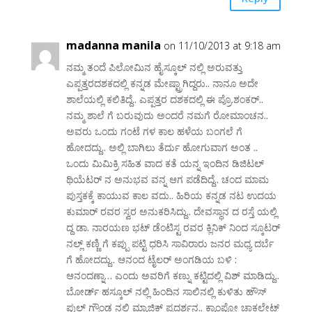
madanna manila
on 11/10/2013 at 9:18 am
ನಮ್ಮ ತಂದೆ ಪಿಲೋಮಿನ ಹೈಸ್ಕೂಲ್ ನಲ್ಲಿ ಅರುವತ್ತು
ಎಪ್ಪತ್ತರದಶಕದಲ್ಲಿ ಕನ್ನಡ ಮೇಷ್ಟ್ರಾಗಿದ್ದರು.. ನಾನೂ ಅದೇ
ಶಾಲೆಯಲ್ಲಿ ಕಲಿತಿದ್ದೆ.. ಎಪ್ಪತ್ತರ ದಶಕದಲ್ಲಿ ಈ ಪ್ರೊ.ಶಂಕರ್..
ನಮ್ಮ ಶಾಲೆ ಗೆ ಬರುವುದು ಅಂದರೆ ನಮಗೆ ರೋಮಾಂಚನ..
ಅವರು ಒಂದು ಗಂಟೆ ಗಳ ಕಾಲ ಹಳೆಯ ಬಂಗಲೆ ಗೆ
ಹೋದದ್ದು.. ಅಲ್ಲಿ ಬಾಗಿಲು ತೆರ್ದು ಹೋಗುವಾಗ ಅಂತ ..
ಒಂದು ಮಿಮಿಕ್ರಿ ಸಹಿತ ವಾದ ಕತೆ ಯನ್ನ ಇಂದಿನ ಡಿಜಿಟಲ್
ಥಿಯೆಟರ್ ನ ಅನುಭವ ವನ್ನ ಆಗ ಪಡೆದಿದ್ದೆ.. ಚಂದ ಮಾಮ
ಪುಸ್ತಕಕ್ಕೆ ಕಾಯುವ ಕಾಲ ವದು.. ಹಿರಿಯ ಕನ್ನಡ ನಟ ಉದಯ
ಕುಮಾರ್ ರವರ ಸ್ವರ ಅನುಕರಿಸಿದ್ದು.. ದೇವಸ್ಥಾನ ದ ರಸ್ತೆ ಯಲ್ಲಿ
ದ್ದ ಡಾ. ನಾರಯಣ ಭಟ್ ಡೆಂಟಿಸ್ಟ ರವರ ಕ್ಲಿನಿಕ್ ನಿಂದ ಸ್ಕೂಟರ್
ನಲ್ಲ್ ಕಣ್ಣಿ ಗೆ ಕಪ್ಪು ಪಟ್ಟಿ ಧರಿಸಿ ಸಾವಿರಾರು ಜನರ ಮಧ್ಯ ದರ್ಬೆ
ಗೆ ಹೋದದ್ದು.. ಆನಂದ ಟೈಲರ್ ಅಂಗಡಿಯ ಬಳಿ :
ಆನಂದಣ್ನಾ… ಎಂದು ಅವರಿಗೆ ಕಣ್ನು ಕಟ್ಟಿದಲ್ಲಿ ವಿಶ್ ಮಾಡಿದ್ದು..
ಬೋರ್ಡ್ ಹಸ್ಕೂಲ್ ನಲ್ಲಿ ಹಿಂದಿನ ಸಾಲಿನಲ್ಲಿ ಕುಳಿತು ಹೌಸ್
ಪುಲ್ ಗ್ರೌಂಡ ನಲ್ಲಿ ಮ್ಯಾಜಿಕ್ ಪ್ರದರ್ಶನ.. ಕ್ಯಾಂಪ್ಕೋ ಚಾಕಲೇಟ್