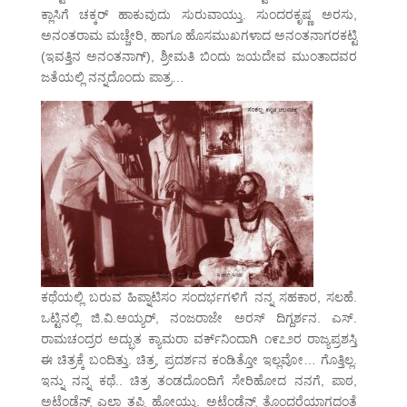
ಕ್ಲಾಸಿಗೆ ಚಕ್ಕರ್ ಹಾಕುವುದು ಸುರುವಾಯ್ತು. ಸುಂದರಕೃಷ್ಣ ಅರಸು,
ಅನಂತರಾಮ ಮಚ್ಚೇರಿ, ಹಾಗೂ ಹೊಸಮುಖಗಳಾದ ಅನಂತನಾಗರಕಟ್ಟಿ
(ಇವತ್ತಿನ ಅನಂತನಾಗ್), ಶ್ರೀಮತಿ ಬಿಂದು ಜಯದೇವ ಮುಂತಾದವರ
ಜತೆಯಲ್ಲಿ ನನ್ನದೊಂದು ಪಾತ್ರ…
ಕಥೆಯಲ್ಲಿ ಬರುವ ಹಿಪ್ನಾಟಿಸಂ ಸಂದರ್ಭಗಳಿಗೆ ನನ್ನ ಸಹಕಾರ, ಸಲಹೆ.
ಒಟ್ಟಿನಲ್ಲಿ ಜಿ.ವಿ.ಅಯ್ಯರ್, ನಂಜರಾಜೇ ಅರಸ್ ದಿಗ್ದರ್ಶನ. ಎಸ್.
ರಾಮಚಂದ್ರರ ಅದ್ಭುತ ಕ್ಯಾಮರಾ ವರ್ಕ್‌ನಿಂದಾಗಿ ೧೯೭೨ರ ರಾಜ್ಯಪ್ರಶಸ್ತಿ
ಈ ಚಿತ್ರಕ್ಕೆ ಬಂದಿತ್ತು. ಚಿತ್ರ, ಪ್ರದರ್ಶನ ಕಂಡಿತ್ತೋ ಇಲ್ಲವೋ… ಗೊತ್ತಿಲ್ಲ.
ಇನ್ನು ನನ್ನ ಕಥೆ.. ಚಿತ್ರ ತಂಡದೊಂದಿಗೆ ಸೇರಿಹೋದ ನನಗೆ, ಪಾಠ,
ಅಟೆಂಡೆನ್ಸ್ ಎಲ್ಲಾ ತಪ್ಪಿ ಹೋಯ್ತು. ಅಟೆಂಡೆನ್ಸ್ ತೊಂದರೆಯಾಗದಂತೆ