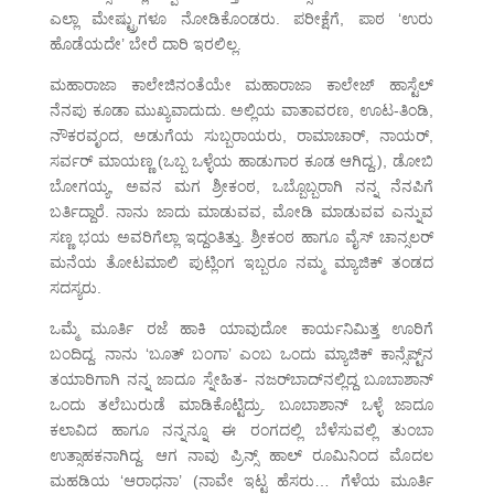
ಎಲ್ಲಾ ಮೇಷ್ಟ್ರುಗಳೂ ನೋಡಿಕೊಂಡರು. ಪರೀಕ್ಷೆಗೆ, ಪಾಠ ‘ಉರು
ಹೊಡೆಯದೇ’ ಬೇರೆ ದಾರಿ ಇರಲಿಲ್ಲ.
ಮಹಾರಾಜಾ ಕಾಲೇಜಿನಂತೆಯೇ ಮಹಾರಾಜಾ ಕಾಲೇಜ್ ಹಾಸ್ಟೆಲ್
ನೆನಪು ಕೂಡಾ ಮುಖ್ಯವಾದುದು. ಅಲ್ಲಿಯ ವಾತಾವರಣ, ಊಟ-ತಿಂಡಿ,
ನೌಕರವೃಂದ, ಅಡುಗೆಯ ಸುಬ್ಬರಾಯರು, ರಾಮಾಚಾರ್, ನಾಯರ್,
ಸರ್ವರ್ ಮಾಯಣ್ಣ (ಒಬ್ಬ ಒಳ್ಳೆಯ ಹಾಡುಗಾರ ಕೂಡ ಆಗಿದ್ದ.), ಡೋಬಿ
ಬೋಗಯ್ಯ, ಅವನ ಮಗ ಶ್ರೀಕಂಠ, ಒಬ್ಬೊಬ್ಬರಾಗಿ ನನ್ನ ನೆನಪಿಗೆ
ಬರ್ತಿದ್ದಾರೆ. ನಾನು ಜಾದು ಮಾಡುವವ, ಮೋಡಿ ಮಾಡುವವ ಎನ್ನುವ
ಸಣ್ಣ ಭಯ ಅವರಿಗೆಲ್ಲಾ ಇದ್ದಂತಿತ್ತು. ಶ್ರೀಕಂಠ ಹಾಗೂ ವೈಸ್ ಚಾನ್ಸಲರ್
ಮನೆಯ ತೋಟಮಾಲಿ ಪುಟ್ಲಿಂಗ ಇಬ್ಬರೂ ನಮ್ಮ ಮ್ಯಾಜಿಕ್ ತಂಡದ
ಸದಸ್ಯರು.
ಒಮ್ಮೆ ಮೂರ್ತಿ ರಜೆ ಹಾಕಿ ಯಾವುದೋ ಕಾರ್ಯನಿಮಿತ್ತ ಊರಿಗೆ
ಬಂದಿದ್ದ. ನಾನು ‘ಬೂತ್ ಬಂಗಾ’ ಎಂಬ ಒಂದು ಮ್ಯಾಜಿಕ್ ಕಾನ್ಸೆಪ್ಟ್‌ನ
ತಯಾರಿಗಾಗಿ ನನ್ನ ಜಾದೂ ಸ್ನೇಹಿತ- ನಜರ್‌ಬಾದ್‌ನಲ್ಲಿದ್ದ ಬೂಬಾಶಾನ್
ಒಂದು ತಲೆಬುರುಡೆ ಮಾಡಿಕೊಟ್ಟಿದ್ರು. ಬೂಬಾಶಾನ್ ಒಳ್ಳೆ ಜಾದೂ
ಕಲಾವಿದ ಹಾಗೂ ನನ್ನನ್ನೂ ಈ ರಂಗದಲ್ಲಿ ಬೆಳೆಸುವಲ್ಲಿ ತುಂಬಾ
ಉತ್ಸಾಹಕನಾಗಿದ್ದ. ಆಗ ನಾವು ಪ್ರಿನ್ಸ್ ಹಾಲ್ ರೂಮಿನಿಂದ ಮೊದಲ
ಮಹಡಿಯ ‘ಆರಾಧನಾ’ (ನಾವೇ ಇಟ್ಟ ಹೆಸರು… ಗೆಳೆಯ ಮೂರ್ತಿ