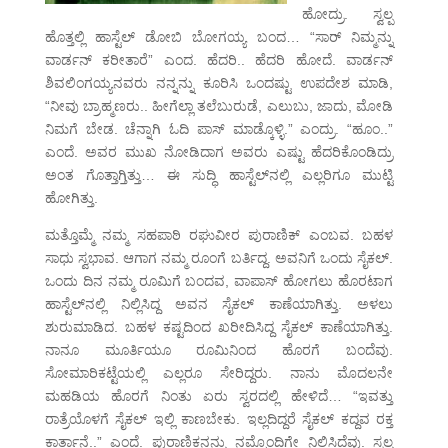
ಹೋದ್ರು. ಸ್ವಲ್ಪ
ಹೊತ್ತಲ್ಲಿ ಹಾಸ್ಟೆಲ್ ಡೋಬಿ ಬೋಗಯ್ಯ ಬಂದ… “ಸಾರ್ ನಿಮ್ಮನ್ನು
ವಾರ್ಡನ್ ಕರೀತಾರೆ” ಎಂದ. ಹೆದರಿ.. ಹೆದರಿ ಹೋದೆ. ವಾರ್ಡನ್
ಶಿವಲಿಂಗಯ್ಯನವರು ನನ್ನನ್ನು ಕೂರಿಸಿ ಒಂದಷ್ಟು ಉಪದೇಶ ಮಾಡಿ,
“ನೀವು ಬ್ರಾಹ್ಮಣರು.. ಹೀಗೆಲ್ಲಾ ತಲೆಬುರುಡೆ, ಎಲುಬು, ಜಾದು, ಮೋಡಿ
ನಿಮಗೆ ಬೇಡ. ಚೆನ್ನಾಗಿ ಓದಿ ಪಾಸ್ ಮಾಡ್ಕೊಳ್ಳಿ.” ಎಂದ್ರು. “ಹೂಂ..”
ಎಂದೆ. ಅವರ ಮುಖ ನೋಡಿದಾಗ ಅವರು ಎಷ್ಟು ಹೆದರಿಕೊಂಡಿದ್ರು
ಅಂತ ಗೊತ್ತಾಗ್ತಿತ್ತು… ಈ ಸುದ್ಧಿ ಹಾಸ್ಟೆಲ್‌ನಲ್ಲಿ ಎಲ್ಲರಿಗೂ ಮುಟ್ಟಿ
ಹೋಗಿತ್ತು.
ಮತ್ತೊಮ್ಮೆ ನಮ್ಮ ಸಹಪಾಠಿ ರಘುವೀರ ಪುರಾಣಿಕ್ ಎಂಬವ. ಬಹಳ
ಸಾಧು ಸ್ವಭಾವ. ಆಗಾಗ ನಮ್ಮ ರೂಂಗೆ ಬರ್ತಿದ್ದ. ಅವನಿಗೆ ಒಂದು ಸೈಕಲ್.
ಒಂದು ದಿನ ನಮ್ಮ ರೂಮಿಗೆ ಬಂದವ, ವಾಪಾಸ್ ಹೋಗಲು ಹೊರಟಾಗ
ಹಾಸ್ಟೆಲ್‌ನಲ್ಲಿ ನಿಲ್ಲಿಸಿದ್ದ ಅವನ ಸೈಕಲ್ ಕಾಣೆಯಾಗಿತ್ತು. ಅಳಲು
ಶುರುಮಾಡಿದ. ಬಹಳ ಕಷ್ಟದಿಂದ ಖರೀದಿಸಿದ್ದ ಸೈಕಲ್ ಕಾಣೆಯಾಗಿತ್ತು.
ನಾನೂ ಮೂರ್ತಿಯೂ ರೂಮಿನಿಂದ ಹೊರಗೆ ಬಂದೆವು.
ಸೋಮಾರಿಕಟ್ಟೆಯಲ್ಲಿ ಎಲ್ಲರೂ ಸೇರಿದ್ದರು. ನಾನು ಮೊದಲನೇ
ಮಹಡಿಯ ಹೊರಗೆ ನಿಂತು ಏರು ಸ್ವರದಲ್ಲಿ ಹೇಳಿದೆ… “ಇವತ್ತು
ರಾತ್ರೆಯೊಳಗೆ ಸೈಕಲ್ ಇಲ್ಲಿ ಕಾಣಬೇಕು. ಇಲ್ಲದಿದ್ದರೆ ಸೈಕಲ್ ಕದ್ದವ ರಕ್ತ
ಕಾರ್ತಾನೆ..” ಎಂದೆ. ಪುರಾಣಿಕನನ್ನು ನಮ್ಮೊಂದಿಗೇ ನಿಲ್ಲಿಸಿದೆವು. ಸ್ವಲ್ಪ