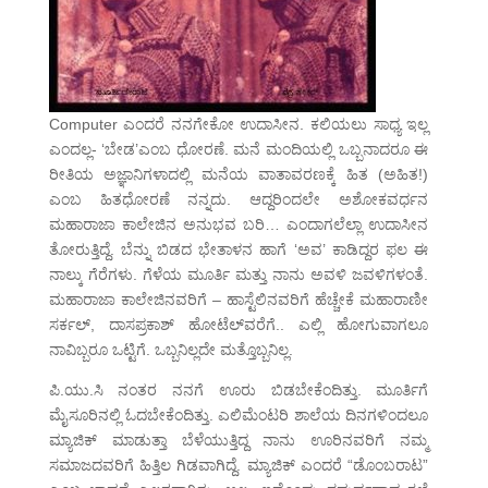
Computer ಎಂದರೆ ನನಗೇಕೋ ಉದಾಸೀನ. ಕಲಿಯಲು ಸಾಧ್ಯ ಇಲ್ಲ
ಎಂದಲ್ಲ- ‘ಬೇಡ’ಎಂಬ ಧೋರಣೆ. ಮನೆ ಮಂದಿಯಲ್ಲಿ ಒಬ್ಬನಾದರೂ ಈ
ರೀತಿಯ ಅಜ್ಞಾನಿಗಳಾದಲ್ಲಿ ಮನೆಯ ವಾತಾವರಣಕ್ಕೆ ಹಿತ (ಅಹಿತ!)
ಎಂಬ ಹಿತಧೋರಣೆ ನನ್ನದು. ಆದ್ದರಿಂದಲೇ ಅಶೋಕವರ್ಧನ
ಮಹಾರಾಜಾ ಕಾಲೇಜಿನ ಅನುಭವ ಬರಿ… ಎಂದಾಗಲೆಲ್ಲಾ ಉದಾಸೀನ
ತೋರುತ್ತಿದ್ದೆ. ಬೆನ್ನು ಬಿಡದ ಭೇತಾಳನ ಹಾಗೆ ‘ಅವ’ ಕಾಡಿದ್ದರ ಫಲ ಈ
ನಾಲ್ಕು ಗೆರೆಗಳು. ಗೆಳೆಯ ಮೂರ್ತಿ ಮತ್ತು ನಾನು ಅವಳಿ ಜವಳಿಗಳಂತೆ.
ಮಹಾರಾಜಾ ಕಾಲೇಜಿನವರಿಗೆ – ಹಾಸ್ಟೆಲಿನವರಿಗೆ ಹೆಚ್ಚೇಕೆ ಮಹಾರಾಣೀ
ಸರ್ಕಲ್, ದಾಸಪ್ರಕಾಶ್ ಹೋಟೆಲ್‌ವರೆಗೆ.. ಎಲ್ಲಿ ಹೋಗುವಾಗಲೂ
ನಾವಿಬ್ಬರೂ ಒಟ್ಟಿಗೆ. ಒಬ್ಬನಿಲ್ಲದೇ ಮತ್ತೊಬ್ಬನಿಲ್ಲ.
ಪಿ.ಯು.ಸಿ ನಂತರ ನನಗೆ ಊರು ಬಿಡಬೇಕೆಂದಿತ್ತು. ಮೂರ್ತಿಗೆ
ಮೈಸೂರಿನಲ್ಲಿ ಓದಬೇಕೆಂದಿತ್ತು. ಎಲಿಮೆಂಟರಿ ಶಾಲೆಯ ದಿನಗಳಿಂದಲೂ
ಮ್ಯಾಜಿಕ್ ಮಾಡುತ್ತಾ ಬೆಳೆಯುತ್ತಿದ್ದ ನಾನು ಊರಿನವರಿಗೆ ನಮ್ಮ
ಸಮಾಜದವರಿಗೆ ಹಿತ್ತಿಲ ಗಿಡವಾಗಿದ್ದೆ. ಮ್ಯಾಜಿಕ್ ಎಂದರೆ “ಡೊಂಬರಾಟ”