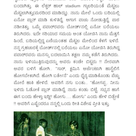
ಬಂದಾಗಿತ್ತು. ಈ ಲೆಕ್ಚರ್ ಹಾಲ್ stadium ಗ್ಯಾಲರಿಯಂತೆ ಮೆಟ್ಟಲು
ಮೆಟ್ಟಲಾಗಿತ್ತು(ಮರದಿಂದ ಮಾಡಿದ್ದು). ನಾನು ಮೇಲೆ ಒಂದು ಬದಿಯಲ್ಲಿ
ಏನೋ ಪ್ಲಾನ್ ಮಾಡಿ ಕುಳಿತಿದ್ದೆ. ಆಗಾಗ ವಾಚು ನೋಡುತ್ತಿದ್ದೆ. ಪಾಠ
ನಡೀತಿತ್ತು. ಒಮ್ಮೆ ಪವಾರ್‌ರವರು ಬೋರ್ಡ್‌ನಲ್ಲಿ ಏನೋ ಬರೆಯಲು
ತಿರುಗಿದರು. ಇದೇ ಸರಿಯಾದ ಸಮಯ ಅಂತ ಯೋಚಿಸಿ ನಾನು ಮೆತ್ತಗೆ
ಹಿಂದೆ, ಬದಿಯಲ್ಲಿದ್ದ ಏಣಿಯಂತಹ ಮೆಟ್ಟಲ ಮೇಲಿಂದ ಕೆಳಗೆ ಇಳಿದೆ.
ನನ್ನ ಗ್ರಹಚಾರಕ್ಕೆ ಬೋರ್ಡ್‌ನಲ್ಲಿ ಬರೆಯಲು ಏನೋ ಯೋಚಿಸಿ ತಿರುಗಿದ್ದ
ಪವಾರ್‌ರವರು ಮನಸ್ಸು ಬದಲಾಯಿಸಿ ತಕ್ಷಣ ನಮ್ಮ ಕಡೆಗೆ ತಿರುಗಿದರು.
ನಾನು ಇಳಿಯುತ್ತಿರುವುದನ್ನು ಅವರು ಕಂಡೇ ಬಿಟ್ಟರು !! ನೇರವಾಗಿ
ಅವರ ಬಳಿಗೆ ಹೋಗಿ.. “ಸಾರ್, ಕ್ಷಮಿಸಿ ಅರ್ಜೆಂಟಾಗಿ ಹಾಸ್ಟೆಲಿಗೆ
ಹೋಗಬೇಕಾಗಿದೆ. ಹೋಗಿ ಬರ್ತೇನೆ” ಎಂದು ಧೈರ‍್ಯ ಮಾಡಿಕೊಂಡು ಪೆಚ್ಚು
ಮೋರೆ ಹಾಕಿ ಹೇಳಿದೆ. ಅವರಿಗೆ ನಗು ಬಂತು.. “ಹೋಗಪ್ಪ.. ನೀನು
ಇಳಿದು ಓಡೋಕೆ ಪ್ಲಾನ್ ಮಾಡಿದ್ದೆ. ನಾನು ಕಂಡು ಬಿಟ್ಟೆ. ಸಭ್ಯನ ಹಾಗೆ
ಈಗ ಬಂದು ಹೇಳ್ತಾ ಇದ್ದಿ!! ಹೋಗು…. ಹೋಗು” ಎಂದು ಹೇಳಿ ಬಿಡ್ಬೇಕೆ
!! ಅವರಿಗೆ ಎಷ್ಟೆಂದರೂ ನನ್ನಲ್ಲಿ ಒಂದು ರೀತಿ ವಿಶೇಷ ಪ್ರೀತಿ ಇತ್ತು.