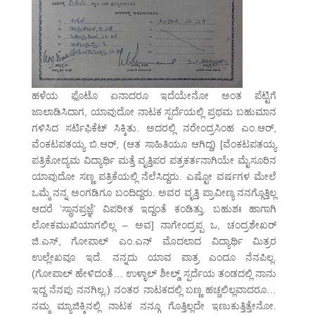
ಹಳೆಯ ಫೊಟೊ ಏನಾದರೂ ಇದೆಯೇನೋ ಅಂತ ಪೆಟ್ಟಿಗೆ
ಜಾಲಾಡಿಸಿದಾಗ, ಯಾವುದೋ ನಾಟಕ ಸ್ಪರ್ದೆಯಲ್ಲಿ ಪ್ರಥಮ ಬಹುಮಾನ
ಗಳಿಸಿದ ಸರ್ಟಿಫಿಕೆಟ್ ಸಿಕ್ಕಿತು. ಅದರಲ್ಲಿ ನರೇಂದ್ರಸಿಂಹ ಎಂ.ಆರ್,
ವೆಂಕಟಪತಯ್ಯ ಬಿ.ಆರ್, (ಆತ ಸಾಹಿತಿಯೂ ಆಗಿದ್ದ) [ವೆಂಕಟಪತಯ್ಯ
ಪತ್ರಿಕೋದ್ಯಮ ವಿದ್ಯಾರ್ಥಿ ಮತ್ತೆ ವೃತ್ತಿಪರ ಪತ್ರಕರ್ತನಾಗಿಯೇ ಮೈಸೂರಿನ
ಯಾವುದೋ ಸಣ್ಣ ಪತ್ರಿಕೆಯಲ್ಲಿ ನೆಲೆಸಿದ್ದರು. ಎಷ್ಟೋ ವರ್ಷಗಳ ಮೇಲೆ
ಒಮ್ಮೆ ನನ್ನ ಅಂಗಡಿಗೂ ಬಂದಿದ್ದರು. ಅವರ ವೃತ್ತಿ ಪ್ರಾವೀಣ್ಯ ನನಗ್ಗೊತ್ತಿಲ್ಲ
ಆದರೆ ‘ಸ್ಥಾನಪ್ರಜ್ಞೆ’ ವಿಪರೀತ ಇದ್ದಂತೆ ಕಂಡಿತ್ತು. ಬಹುಶಃ ಹಾಗಾಗಿ
ಲೋಕಮುಖಿಯಾಗಲಿಲ್ಲ – ಅವ] ನಾಗೇಂದ್ರಪ್ಪ ಒ, ಚಂದ್ರಶೇಖರ್
ಜಿ.ಎಸ್, ಗೋಪಾಲ್ ಎಂ.ಎನ್ ಮೊದಲಾದ ವಿದ್ಯಾರ್ಥಿ ಮಿತ್ರರ
ಉಲ್ಲೇಖವೂ ಇದೆ. ನನ್ನದು ಯಾವ ಪಾತ್ರ ಎಂದೂ ನೆನಪಿಲ್ಲ.
(ಗೋಪಾಲ್ ಹೇಳಿದಂತೆ… ಉಳ್ಳಾಲ್ ಶೀಲ್ಡ್ ಸ್ಪರ್ದೆಯ ತಂಡದಲ್ಲಿ ನಾನು
ಇದ್ದ ನೆನಪು ನನಗಿಲ್ಲ.) ನಂತರ ನಾಟಕದಲ್ಲಿ ಬಣ್ಣ ಹಚ್ಚಲಿಲ್ಲವಾದರೂ…
ನಮ್ಮ ಮ್ಯಾಜಿಕ್ಕಿನಲ್ಲಿ ನಾಟಕ ನನ್ಗೂ ಗೊತ್ತಿಲ್ಲದೇ ಇಣುಕುತ್ತಿತ್ತೇನೋ.