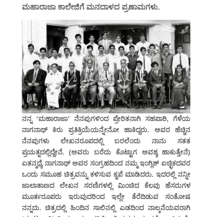
ಮಹಾರಾಜಾ ಕಾಲೇಜಿಗೆ ಮನದಾಳದ ಪ್ರಣಾಮಗಳು.
ನನ್ನ ‘ಮಹಾರಾಜಾ’ ನೆನಪುಗಳಿಂದ ಪ್ರೇರಿತನಾಗಿ ಸಹಪಾಠಿ, ಗೆಳೆಯ
ನಾಗನಾಥ್ ಕಿರು ಪ್ರತಿಕ್ರಿಯೆಯನ್ನೇನೋ ಹಾಕಿದ್ದರು. ಅವರ ಹೆಚ್ಚಿನ
ನೆನಪುಗಳು ಲೇಖನರೂಪದಲ್ಲಿ ಬರಲೆಂದು ನಾನು ಸತತ
ಪ್ರಯತ್ನದಲ್ಲಿದ್ದೇನೆ. (ಅವರು ಬರೆದು ಕೊಟ್ಟಾಗ ಅವಶ್ಯ ಹಾಕುತ್ತೇನೆ)
ಏತನ್ಮಧ್ಯೆ ನಾಗನಾಥ್ ಅವರ ಸಂಗ್ರಹದಿಂದ ನಮ್ಮ ಇಂಗ್ಲಿಶ್ ಐಚ್ಛಿಕದವರ
ಒಂದು ಸಮೂಹ ಚಿತ್ರವನ್ನು ಕಳಿಸುವ ಕೃಪೆ ಮಾಡಿದರು. ಇದರಲ್ಲಿ ನನ್ನೀ
ಜಾಲಾತಾಣದ ಲೇಖನ ಸರಣಿಗಳಲ್ಲಿ ಮಿಂಚಿದ ಕೆಲವು ಹೆಸರುಗಳ
ಮೂರ್ತರೂಪರು ಇರುವುದರಿಂದ ಇಲ್ಲೇ ತೆರೆದಿಡುವ ಸಂತೋಷ
ನನ್ನದು. ಚಿತ್ರದಲ್ಲಿ ಹಿಂದಿನ ಸಾಲಿನಲ್ಲಿ ಎಡದಿಂದ ನಾಲ್ಕನೆಯವರಾಗಿ