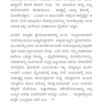
ಹಾಸ್ಟೆಲ್‌ಗೆ ಹೋಗಿ ಹೊರಗೆ ನಿಂತು, “ಲೇ ಯಾವನೋ ಅವ್ನು ನಮ್ಮ
ಕಾಲೇಜಿನವರಿಗೆ ಹೊಡಿಯೋನು.. ತಾಕತ್ತಿದ್ರೆ ಬಾರ‍್ಲಾ ಹೊರಕ್ಕೆ…
ನೋಡೇಬಿಡ್ತೀವಿ..” ಎಂದಾಗ ಆ ಕಾರ್ಯದರ್ಶಿ ಅಲ್ಲಿಂದ ಕಾಲ್ಕಿತ್ತಿದ್ದ!! ಆ
ಮೇಲೆ, ಬೇರೆ ಯಾವುದೋ ನೆಪದಲ್ಲಿ ಅವನನ್ನು “ನೋಡ್ಕೊಂಡ್ರು” ಅಂತ
ವದಂತಿ ಇತ್ತು. ಹೀಗಿರುವ ‘ಮಹಾರಾಜನ ಸೈನಿಕರೂ’ ಇದ್ದರು.
ಅಂದಿನ ವಿದ್ಯಾರ್ಥಿ ಕ್ಷೇಮಪಾಲಕರಾಗಿದ್ದ ಉ.ಕಾ. ಸುಬ್ಬರಾಯಾಚಾರ್
ನಮಗೆಲ್ಲಾ ತುಂಬಾ ಅಚ್ಚುಮೆಚ್ಚಿನವರು. ಅತ್ಯಂತ ಮೃದು ಸ್ವಭಾವದವರು.
ಮುಂದೊಮ್ಮೆ ಅವರ ಮುತುವರ್ಜಿಯಿಂದಾಗಿ ಗಂಗೋತ್ರಿಯಲ್ಲಿ ಮ್ಯಾಜಿಕ್
ಕ್ಲಾಸ್ ಕೂಡಾ ಪ್ರಾರಂಭವಾದ ನೆನಪು. ಏನೇ ಇರಲಿ, ನಮ್ಮ ಮಹಾರಾಜಾ
ಕಾಲೇಜು ಎಷ್ಟೋ ಮೇಷ್ಟ್ರು – ಪ್ರೊಫೆಸರ್‌ಗಳನ್ನು, ರಂಗಕರ್ಮಿಗಳನ್ನು,
ಸಾಹಿತಿಗಳನ್ನು ರೂಪಿಸಿದಂತೆ ನನ್ನಲ್ಲಿ ಇದ್ದ ಜಾದೂ ಕಲೆಯ ಬೆಳವಣಿಗೆಗೆ
ನೀರನ್ನೆರೆದು ಪೋಷಿಸಿದೆ ಎಂಬುದಂತೂ ಸತ್ಯ. ವಿದ್ಯಾಭ್ಯಾಸ ಮುಗಿಸಿ
ಊರಿಗೆ ಬಂದಾಗ ಮೈಸೂರಿನಲ್ಲಿ ಮತ್ತು ಬೇರೆ ಊರುಗಳಲ್ಲಿ ನಾನು
ನೀಡುತ್ತಿದ್ದ ಜಾದೂ ಕಾರ್ಯಕ್ರಮಗಳ ಸುದ್ದಿ, ಮಾಧ್ಯಮಗಳ ಮೂಲಕ
ನನ್ನೂರಿಗೂ ತಲುಪಿ ನಾನೊಬ್ಬ ‘ದೊಡ್ದ ಜಾದೂಗಾರ’ ಎಂಬ ಊರವರ
ಹೆಗ್ಗಳಿಕೆ ದೊರೆಯಿತು. ಹಿತ್ತಲಗಿಡವೂ ಕಡೆಗಣಿಸುವಂತಾದ್ದು ಅಲ್ಲ
ಎನ್ನುವ ಅರಿವು ಊರಿನವರಿಗೆ ಆಯ್ತೋ ಏನೋ…. “ವಾಸ್ತವಕ್ಕೊಂದು
ಕನ್ನಡಿ” ಎನ್ನುವುದು ಇದೇ ಏನು …??