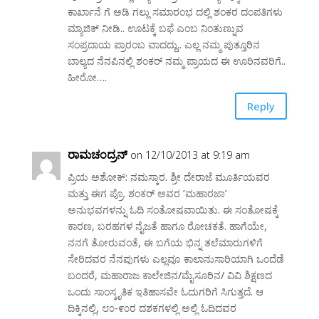
ಕಾರ್ಖಾನೆ ಗೆ ಅಡಿ ಗಲ್ಲು ಸಮಾರಂಭ ದಲ್ಲಿ ಶಂಕರ ದಂಪತಿಗಳು
ಮ್ಯಾಜಿಕ್ ನೀಡಿ.. ಊಟಕ್ಕೆ ಬಫೆ ಎಂಬ ನಿಂತುಣ್ನುವ
ಸಂಪ್ರದಾಯ ಪ್ರಾರಂಬ ವಾದದ್ದು.. ಎಲ್ಲ ನಮ್ಮ ಪುತ್ತೂರಿನ
ಬಾಲ್ಯದ ನೆನಪಿನಲ್ಲಿ ಶಂಕರ್ ನಮ್ಮ ಪ್ರಾಯದ ಈ ಊರಿನವರಿಗೆ..
ಹೀರೋ….
Reply
ರಾಮಚಂದ್ರನ್
on 12/10/2013 at 9:19 am
ಪ್ರಿಯ ಅಶೋಕ್: ನಮಸ್ಕಾರ. ಶ್ರೀ ದೇರಾಜೆ ಮೂರ್ತಿಯವರ
ಮತ್ತು ಈಗ ಪ್ರೊ. ಶಂಕರ್ ಅವರ ’ಮಹಾರಜಾ’
ಅನುಭವಗಳನ್ನು ಓದಿ ಸಂತೋಷವಾಯಿತು. ಈ ಸಂತೋಷಕ್ಕೆ
ಕಾರಣ, ಬರಹಗಳ ನೈಜತೆ ಹಾಗೂ ರೋಚಕತೆ. ಹಾಗೆಯೇ,
ನನಗೆ ತೋರುವಂತೆ, ಈ ಬಗೆಯ ಭಿನ್ನ ತಲೆಮಾರುಗಳಿಗೆ
ಸೇರಿದವರ ನೆನಪುಗಳು ಎಲ್ಲವೂ ಕಾಲಾನುಸಾರಿಯಾಗಿ ಒಂದೆಡೆ
ಬಂದರೆ, ಮಹಾರಾಜ ಕಾಲೇಜಿನ/ಮೈಸೂರಿನ/ ವಿವಿ ಶಿಕ್ಷಣದ
ಒಂದು ಸಾಂಸ್ಕೃತಿಕ ಇತಿಹಾಸವೇ ಓದುಗರಿಗೆ ಸಿಗುತ್ತದೆ. ಆ
ದಿಕ್ಕಿನಲ್ಲಿ, ೮೦-೯೦ರ ದಶಕಗಳಲ್ಲಿ ಅಲ್ಲಿ ಓದಿದವರ