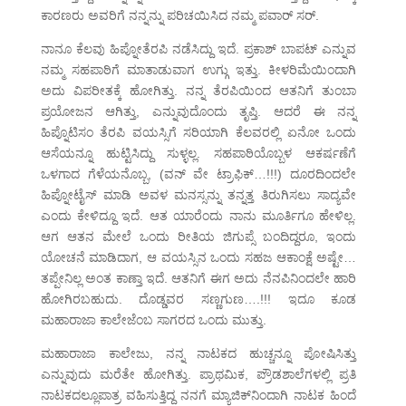
ಕಾರಣರು ಅವರಿಗೆ ನನ್ನನ್ನು ಪರಿಚಯಿಸಿದ ನಮ್ಮ ಪವಾರ್ ಸರ್.
ನಾನೂ ಕೆಲವು ಹಿಪ್ನೋತೆರಪಿ ನಡೆಸಿದ್ದು ಇದೆ. ಪ್ರಕಾಶ್ ಬಾಪಟ್ ಎನ್ನುವ
ನಮ್ಮ ಸಹಪಾಠಿಗೆ ಮಾತಾಡುವಾಗ ಉಗ್ಗು ಇತ್ತು. ಕೀಳರಿಮೆಯಿಂದಾಗಿ
ಅದು ವಿಪರೀತಕ್ಕೆ ಹೋಗಿತ್ತು. ನನ್ನ ತೆರಪಿಯಿಂದ ಆತನಿಗೆ ತುಂಬಾ
ಪ್ರಯೋಜನ ಆಗಿತ್ತು, ಎನ್ನುವುದೊಂದು ತೃಪ್ತಿ. ಆದರೆ ಈ ನನ್ನ
ಹಿಪ್ನೊಟಿಸಂ ತೆರಪಿ ವಯಸ್ಸಿಗೆ ಸರಿಯಾಗಿ ಕೆಲವರಲ್ಲಿ ಏನೋ ಒಂದು
ಆಸೆಯನ್ನೂ ಹುಟ್ಟಿಸಿದ್ದು ಸುಳ್ಳಲ್ಲ. ಸಹಪಾಠಿಯೊಬ್ಬಳ ಆಕರ್ಷಣೆಗೆ
ಒಳಗಾದ ಗೆಳೆಯನೊಬ್ಬ, (ವನ್ ವೇ ಟ್ರಾಫಿಕ್…!!!) ದೂರದಿಂದಲೇ
ಹಿಪ್ನೋಟೈಸ್ ಮಾಡಿ ಅವಳ ಮನಸ್ಸನ್ನು ತನ್ನತ್ತ ತಿರುಗಿಸಲು ಸಾದ್ಯವೇ
ಎಂದು ಕೇಳಿದ್ದೂ ಇದೆ. ಆತ ಯಾರೆಂದು ನಾನು ಮೂರ್ತಿಗೂ ಹೇಳಿಲ್ಲ.
ಆಗ ಆತನ ಮೇಲೆ ಒಂದು ರೀತಿಯ ಜಿಗುಪ್ಸೆ ಬಂದಿದ್ದರೂ, ಇಂದು
ಯೋಚನೆ ಮಾಡಿದಾಗ, ಆ ವಯಸ್ಸಿನ ಒಂದು ಸಹಜ ಆಕಾಂಕ್ಷೆ ಅಷ್ಟೇ…
ತಪ್ಪೇನಿಲ್ಲ ಅಂತ ಕಾಣ್ತಾ ಇದೆ. ಆತನಿಗೆ ಈಗ ಅದು ನೆನಪಿನಿಂದಲೇ ಹಾರಿ
ಹೋಗಿರಬಹುದು. ದೊಡ್ಡವರ ಸಣ್ಣಗುಣ….!!! ಇದೂ ಕೂಡ
ಮಹಾರಾಜಾ ಕಾಲೇಜೆಂಬ ಸಾಗರದ ಒಂದು ಮುತ್ತು.
ಮಹಾರಾಜಾ ಕಾಲೇಜು, ನನ್ನ ನಾಟಕದ ಹುಚ್ಚನ್ನೂ ಪೋಷಿಸಿತ್ತು
ಎನ್ನುವುದು ಮರೆತೇ ಹೋಗಿತ್ತು. ಪ್ರಾಥಮಿಕ, ಪ್ರೌಡಶಾಲೆಗಳಲ್ಲಿ ಪ್ರತಿ
ನಾಟಕದಲ್ಲೂಪಾತ್ರ ವಹಿಸುತ್ತಿದ್ದ ನನಗೆ ಮ್ಯಾಜಿಕ್‌ನಿಂದಾಗಿ ನಾಟಕ ಹಿಂದೆ