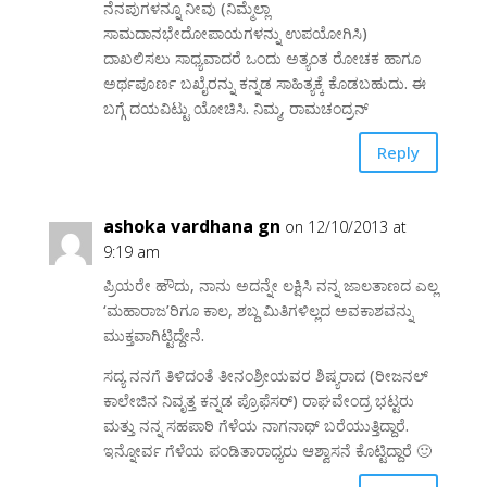
ನೆನಪುಗಳನ್ನೂ ನೀವು (ನಿಮ್ಮೆಲ್ಲಾ
ಸಾಮದಾನಭೇದೋಪಾಯಗಳನ್ನು ಉಪಯೋಗಿಸಿ)
ದಾಖಲಿಸಲು ಸಾಧ್ಯವಾದರೆ ಒಂದು ಅತ್ಯಂತ ರೋಚಕ ಹಾಗೂ
ಅರ್ಥಪೂರ್ಣ ಬಖೈರನ್ನು ಕನ್ನಡ ಸಾಹಿತ್ಯಕ್ಕೆ ಕೊಡಬಹುದು. ಈ
ಬಗ್ಗೆ ದಯವಿಟ್ಟು ಯೋಚಿಸಿ. ನಿಮ್ಮ, ರಾಮಚಂದ್ರನ್
Reply
ashoka vardhana gn
on 12/10/2013 at
9:19 am
ಪ್ರಿಯರೇ ಹೌದು, ನಾನು ಅದನ್ನೇ ಲಕ್ಷಿಸಿ ನನ್ನ ಜಾಲತಾಣದ ಎಲ್ಲ
‘ಮಹಾರಾಜ’ರಿಗೂ ಕಾಲ, ಶಬ್ದ ಮಿತಿಗಳಿಲ್ಲದ ಅವಕಾಶವನ್ನು
ಮುಕ್ತವಾಗಿಟ್ಟಿದ್ದೇನೆ.
ಸದ್ಯ ನನಗೆ ತಿಳಿದಂತೆ ತೀನಂಶ್ರೀಯವರ ಶಿಷ್ಯರಾದ (ರೀಜನಲ್
ಕಾಲೇಜಿನ ನಿವೃತ್ತ ಕನ್ನಡ ಪ್ರೊಫೆಸರ್) ರಾಘವೇಂದ್ರ ಭಟ್ಟರು
ಮತ್ತು ನನ್ನ ಸಹಪಾಠಿ ಗೆಳೆಯ ನಾಗನಾಥ್ ಬರೆಯುತ್ತಿದ್ದಾರೆ.
ಇನ್ನೋರ್ವ ಗೆಳೆಯ ಪಂಡಿತಾರಾಧ್ಯರು ಆಶ್ವಾಸನೆ ಕೊಟ್ಟಿದ್ದಾರೆ 🙂