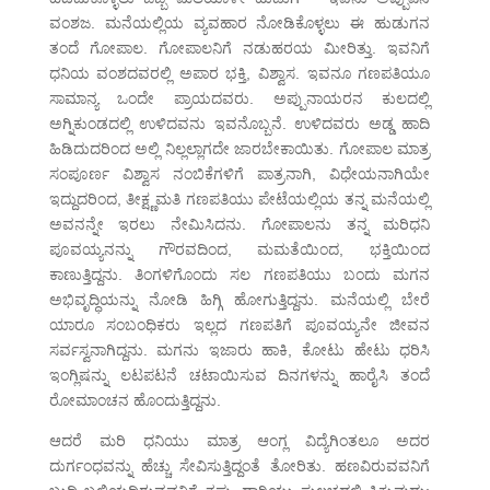
ವಂಶಜ. ಮನೆಯಲ್ಲಿಯ ವ್ಯವಹಾರ ನೋಡಿಕೊಳ್ಳಲು ಈ ಹುಡುಗನ
ತಂದೆ ಗೋಪಾಲ. ಗೋಪಾಲನಿಗೆ ನಡುಹರಯ ಮೀರಿತ್ತು. ಇವನಿಗೆ
ಧನಿಯ ವಂಶದವರಲ್ಲಿ ಅಪಾರ ಭಕ್ತಿ, ವಿಶ್ವಾಸ. ಇವನೂ ಗಣಪತಿಯೂ
ಸಾಮಾನ್ಯ ಒಂದೇ ಪ್ರಾಯದವರು. ಅಪ್ಪುನಾಯರನ ಕುಲದಲ್ಲಿ
ಅಗ್ನಿಕುಂಡದಲ್ಲಿ ಉಳಿದವನು ಇವನೊಬ್ಬನೆ. ಉಳಿದವರು ಅಡ್ಡ ಹಾದಿ
ಹಿಡಿದುದರಿಂದ ಅಲ್ಲಿ ನಿಲ್ಲಲ್ಲಾಗದೇ ಜಾರಬೇಕಾಯಿತು. ಗೋಪಾಲ ಮಾತ್ರ
ಸಂಪೂರ್ಣ ವಿಶ್ವಾಸ ನಂಬಿಕೆಗಳಿಗೆ ಪಾತ್ರನಾಗಿ, ವಿಧೇಯನಾಗಿಯೇ
ಇದ್ದುದರಿಂದ, ತೀಕ್ಷ್ಣಮತಿ ಗಣಪತಿಯು ಪೇಟೆಯಲ್ಲಿಯ ತನ್ನ ಮನೆಯಲ್ಲಿ
ಅವನನ್ನೇ ಇರಲು ನೇಮಿಸಿದನು. ಗೋಪಾಲನು ತನ್ನ ಮರಿಧನಿ
ಪೂವಯ್ಯನನ್ನು ಗೌರವದಿಂದ, ಮಮತೆಯಿಂದ, ಭಕ್ತಿಯಿಂದ
ಕಾಣುತ್ತಿದ್ದನು. ತಿಂಗಳಿಗೊಂದು ಸಲ ಗಣಪತಿಯು ಬಂದು ಮಗನ
ಅಭಿವೃದ್ಧಿಯನ್ನು ನೋಡಿ ಹಿಗ್ಗಿ ಹೋಗುತ್ತಿದ್ದನು. ಮನೆಯಲ್ಲಿ ಬೇರೆ
ಯಾರೂ ಸಂಬಂಧಿಕರು ಇಲ್ಲದ ಗಣಪತಿಗೆ ಪೂವಯ್ಯನೇ ಜೀವನ
ಸರ್ವಸ್ವನಾಗಿದ್ದನು. ಮಗನು ಇಜಾರು ಹಾಕಿ, ಕೋಟು ಹೇಟು ಧರಿಸಿ
ಇಂಗ್ಲಿಷನ್ನು ಲಟಪಟನೆ ಚಟಾಯಿಸುವ ದಿನಗಳನ್ನು ಹಾರೈಸಿ ತಂದೆ
ರೋಮಾಂಚನ ಹೊಂದುತ್ತಿದ್ದನು.
ಆದರೆ ಮರಿ ಧನಿಯು ಮಾತ್ರ ಆಂಗ್ಲ ವಿದ್ಯೆಗಿಂತಲೂ ಅದರ
ದುರ್ಗಂಧವನ್ನು ಹೆಚ್ಚು ಸೇವಿಸುತ್ತಿದ್ದಂತೆ ತೋರಿತು. ಹಣವಿರುವವನಿಗೆ