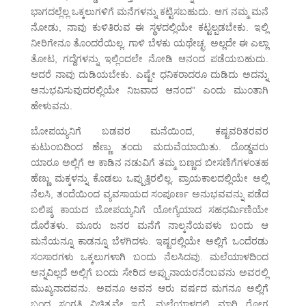
ಭಾಗದಲ್ಲೆಲ್ಲ ಒಕ್ಕಲುಗಳಿಗೆ ಮನೆಗಳನ್ನು ಕಟ್ಟಿಸಬಹುದು. ಆಗ ನಮ್ಮ ಮನೆ
ನೋಡು, ನಾವು ಕುಳಿತಿರುವ ಈ ಸ್ಥಳದಲ್ಲಿಯೇ ಕಟ್ಟಲ್ಪಡಬೇಕು. ಇಲ್ಲಿ
ನೀರಿಗೇನೂ ತೊಂದರೆಯಿಲ್ಲ. ಗಾಳಿ ಬೆಳಕು ಯಥೇಚ್ಛ. ಅಲ್ಲದೇ ಈ ಎಲ್ಲಾ
ತೋಟ, ಗದ್ದೆಗಳನ್ನು ಇಲ್ಲಿಂದಲೇ ನೋಡಿ ಆನಂದ ಪಡೆಯಬಹುದು.
ಆದರೆ ನಾವು ದುಡಿಯಬೇಕು. ಎಷ್ಟೇ ಧನಿಕರಾದರೂ ದುಡಿದು ಅದನ್ನು
ಅನುಭವಿಸುವುದರಲ್ಲಿಯೇ ನಿಜವಾದ ಆನಂದ” ಎಂದು ಮುಂತಾಗಿ
ಹೇಳುವನು.
ಬೋಪಯ್ಯನಿಗೆ ಬಡವರ ಮನೆಯಿಂದ, ಕಷ್ಟವರಿತರವರ
ಕುಟುಂಬದಿಂದ ಹೆಣ್ಣು ತಂದು ಮದುವೆಯಾಯಿತು. ದೊಡ್ಡವರು
ಯಾರೂ ಅಲ್ಲಿಗೆ ಆ ಕಾಡಿನ ನಡುವಿಗೆ ತಮ್ಮ ಬಣ್ಣದ ಬೀಸಣಿಗೆಗಳಂತಹ
ಹೆಣ್ಣು ಮಕ್ಕಳನ್ನು ಕೊಡಲು ಒಪ್ಪುತ್ತಿರಲಿಲ್ಲ. ಪ್ರಾಯಕಾಲದಲ್ಲಿಯೇ ಅಲ್ಲಿ
ನೆಲಸಿ, ತಂದೆಯಿಂದ ವ್ಯವಸಾಯದ ಸಂಪೂರ್ಣ ಅನುಭವವನ್ನು ಪಡೆದ
ಬಲಿಷ್ಠ ಕಾಯದ ಬೋಪಯ್ಯನಿಗೆ ಯೋಗ್ಯೆಯಾದ ಸಹಧರ್ಮಿಣಿಯೇ
ದೊರೆತಳು. ಮೂರು ಜನರ ಮನೆಗೆ ನಾಲ್ಕನೆಯವಳು ಬಂದು ಆ
ಮನೆಯನ್ನೂ ಕಾಡನ್ನೂ ಬೆಳಗಿದಳು. ಇಷ್ಟರಲ್ಲಿಯೇ ಅಲ್ಲಿಗೆ ಒಂದೆರಡು
ಸಂಸಾರಗಳು ಒಕ್ಕಲುಗಳಾಗಿ ಬಂದು ನೆಲಸಿದವು. ಮಲೆಯಾಳದಿಂದ
ಅನ್ನವಿಲ್ಲದೆ ಅಲ್ಲಿಗೆ ಬಂದು ಸೇರಿದ ಅಪ್ಪುನಾಯರನೆಂಬವನು ಅವರಲ್ಲಿ
ಮುಖ್ಯನಾದವನು. ಅವನೂ ಅವನ ಆರು ವರ್ಷದ ಮಗನೂ ಅಲ್ಲಿಗೆ
ಬಂದ ಸಂಗತಿ ವಿಚಿತ್ರವೇ ಇದೆ. ಮಲೆಯಾಳದಲ್ಲಿ ಮಾರಿ ರೋಗ