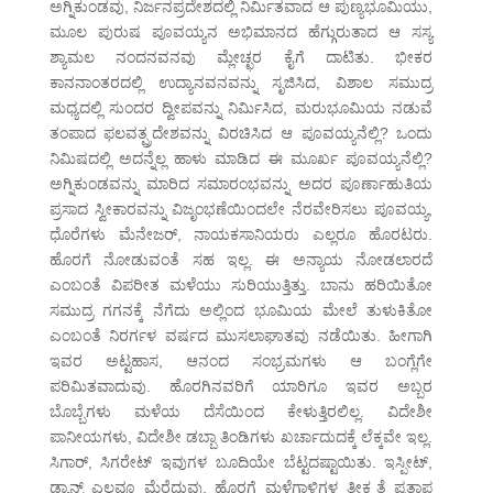
ಅಗ್ನಿಕುಂಡವು, ನಿರ್ಜನಪ್ರದೇಶದಲ್ಲಿ ನಿರ್ಮಿತವಾದ ಆ ಪುಣ್ಯಭೂಮಿಯು,
ಮೂಲ ಪುರುಷ ಪೂವಯ್ಯನ ಅಭಿಮಾನದ ಹೆಗ್ಗುರುತಾದ ಆ ಸಸ್ಯ
ಶ್ಯಾಮಲ ನಂದನವನವು ಮ್ಲೇಚ್ಛರ ಕೈಗೆ ದಾಟಿತು. ಭೀಕರ
ಕಾನನಾಂತರದಲ್ಲಿ ಉದ್ಯಾನವನವನ್ನು ಸೃಜಿಸಿದ, ವಿಶಾಲ ಸಮುದ್ರ
ಮಧ್ಯದಲ್ಲಿ ಸುಂದರ ದ್ವೀಪವನ್ನು ನಿರ್ಮಿಸಿದ, ಮರುಭೂಮಿಯ ನಡುವೆ
ತಂಪಾದ ಫಲವತ್ಪ್ರದೇಶವನ್ನು ವಿರಚಿಸಿದ ಆ ಪೂವಯ್ಯನೆಲ್ಲಿ? ಒಂದು
ನಿಮಿಷದಲ್ಲಿ ಅದನ್ನೆಲ್ಲ ಹಾಳು ಮಾಡಿದ ಈ ಮೂರ್ಖ ಪೂವಯ್ಯನೆಲ್ಲಿ?
ಅಗ್ನಿಕುಂಡವನ್ನು ಮಾರಿದ ಸಮಾರಂಭವನ್ನು ಅದರ ಪೂರ್ಣಾಹುತಿಯ
ಪ್ರಸಾದ ಸ್ವೀಕಾರವನ್ನು ವಿಜೃಂಭಣೆಯಿಂದಲೇ ನೆರವೇರಿಸಲು ಪೂವಯ್ಯ,
ಧೊರೆಗಳು ಮೆನೇಜರ್, ನಾಯಕಸಾನಿಯರು ಎಲ್ಲರೂ ಹೊರಟರು.
ಹೊರಗೆ ನೋಡುವಂತೆ ಸಹ ಇಲ್ಲ. ಈ ಅನ್ಯಾಯ ನೋಡಲಾರದೆ
ಎಂಬಂತೆ ವಿಪರೀತ ಮಳೆಯು ಸುರಿಯುತ್ತಿತ್ತು. ಬಾನು ಹರಿಯಿತೋ
ಸಮುದ್ರ ಗಗನಕ್ಕೆ ನೆಗೆದು ಅಲ್ಲಿಂದ ಭೂಮಿಯ ಮೇಲೆ ತುಳುಕಿತೋ
ಎಂಬಂತೆ ನಿರರ್ಗಳ ವರ್ಷದ ಮುಸಲಾಘಾತವು ನಡೆಯಿತು. ಹೀಗಾಗಿ
ಇವರ ಅಟ್ಟಹಾಸ, ಆನಂದ ಸಂಭ್ರಮಗಳು ಆ ಬಂಗ್ಲೆಗೇ
ಪರಿಮಿತವಾದುವು. ಹೊರಗಿನವರಿಗೆ ಯಾರಿಗೂ ಇವರ ಅಬ್ಬರ
ಬೊಬ್ಬೆಗಳು ಮಳೆಯ ದೆಸೆಯಿಂದ ಕೇಳುತ್ತಿರಲಿಲ್ಲ. ವಿದೇಶೀ
ಪಾನೀಯಗಳು, ವಿದೇಶೀ ಡಬ್ಬಾ ತಿಂಡಿಗಳು ಖರ್ಚಾದುದಕ್ಕೆ ಲೆಕ್ಕವೇ ಇಲ್ಲ.
ಸಿಗಾರ್, ಸಿಗರೇಟ್ ಇವುಗಳ ಬೂದಿಯೇ ಬೆಟ್ಟದಷ್ಟಾಯಿತು. ಇಸ್ಪೀಟ್,
ಡ್ಯಾನ್ಸ್ ಎಲ್ಲವೂ ಮೆರೆದುವು. ಹೊರಗೆ ಮಳೆಗಾಳಿಗಳ ತೀಕ್ಷ್ಣತೆ ಪ್ರತಾಪ