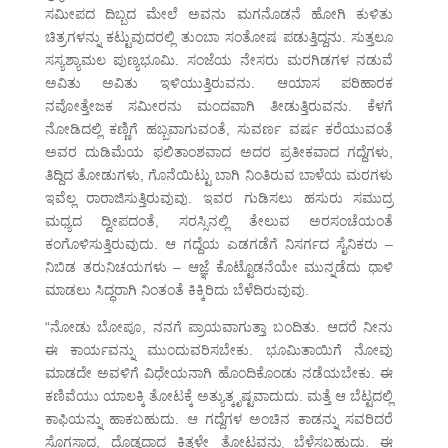
ಸಮೀಪದ ದಿಬ್ಬದ ಮೇಲೆ ಅವನು ಮಗನೊಡನೆ ಹೋಗಿ ಕುಳಿತು
ಚಿತ್ರಗಳನ್ನು ಕಟ್ಟುವುದರಲ್ಲಿ ತುಂಬಾ ಸಂತೋಷ ಪಡುತ್ತಿದ್ದನು. ಸುತ್ತಲೂ
ಸಸ್ಯಶ್ಯಾಮಲ ಪುಣ್ಯಭೂಮಿ. ಸಂಜೆಯ ನೇಸರು ಮರಗಿಡಗಳ ನಡುವೆ
ಅವಿತು ಅವಿತು ಇಳಿಯುತ್ತಿರುವನು. ಆಯಾಸ ಪರಿಹಾರಕ
ನವೋತ್ತೇಜಕ ಸಮೀರನು ಮಂದವಾಗಿ ತೀಡುತ್ತಿರುವನು. ಕೆಳಗೆ
ನೋಡಿದಲ್ಲಿ ಕಣ್ಣಿಗೆ ಹಬ್ಬವಾಗುವಂತೆ, ಸುವರ್ಣ ವರ್ಷ ಕರೆಯುವಂತೆ
ಅವರ ದುಡಿಮೆಯ ಫಲಿತಾಂಶವಾದ ಅದರ ಪ್ರತೀಕವಾದ ಗದ್ದೆಗಳು,
ತಿದ್ದಿದ ತೋಡುಗಳು, ಗೊನೆಯಿಟ್ಟು ಬಾಗಿ ನಿಂತಿರುವ ಬಾಳೆಯ ಮರಗಳು
ಇವೆಲ್ಲ ರಾರಾಜಿಸುತ್ತಿರುವುವು. ಇವರ ಗುಡಿಸಲು ಹಸುರು ಸಮುದ್ರ
ಮಧ್ಯದ ದ್ವೀಪದಂತೆ, ಸರಸ್ಸಿನಲ್ಲಿ ತೇಲುವ ಅರಸಂಚೆಯಂತೆ
ಕಂಗೊಳಿಸುತ್ತಿರುವುದು. ಆ ಗದ್ದೆಯ ಎಡಗಡೆಗೆ ನಿಸರ್ಗದ ಸೈನಿಕರು –
ನಿಬಿಡ ತರುನಿಚಯಗಳು – ಆಜ್ಞೆ ಕೊಟ್ಟೊಡನೆಯೇ ಮುನ್ನಡೆದು ಧಾಳಿ
ಮಾಡಲು ಸಿದ್ಧರಾಗಿ ನಿಂತಂತೆ ಕಿಕ್ಕಿರಿದು ಬೆಳೆದಿರುವುವು.
“ನೋಡು ಬೋಪೂ, ನನಗೆ ಪ್ರಾಯವಾಗುತ್ತಾ ಬಂದಿತು. ಆದರೆ ನೀನು
ಈ ಕಾರ್ಯವನ್ನು ಮುಂದುವರಿಸಬೇಕು. ಭೂಮಿತಾಯಿಗೆ ನೋವು
ಮಾಡದೇ ಅವಳಿಗೆ ವಿಧೇಯನಾಗಿ ಹೊಂದಿಕೊಂಡು ನಡೆಯಬೇಕು. ಈ
ಕಣಿವೆಯು ಯಾಲಕ್ಕಿ ತೋಟಕ್ಕೆ ಅತ್ಯುತ್ಕೃಷ್ಟವಾದುದು. ಮತ್ತೆ ಆ ಬೆಟ್ಟದಲ್ಲಿ
ಕಾಫಿಯನ್ನು ಹಾಕಬಹುದು. ಆ ಗದ್ದೆಗಳ ಅಂಚಿನ ಕಾಡನ್ನು ಸವರಿದರೆ
ಸೊಗಸಾದ, ದೊಡ್ಡದಾದ ಕಿತ್ತಳೇ ತೋಟವನ್ನು ಬೆಳೆಸಬಹುದು. ಈ