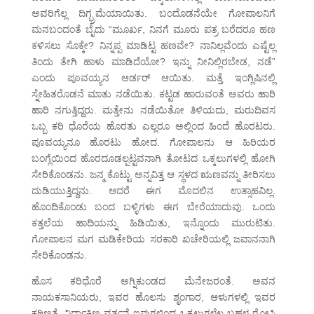
ಅವರಿಗೆಲ್ಲ ದಿಗ್ಭ್ರಮೆಯಾಯಿತು. ಬಂದೊಡನೆಯೇ ಗೋಪಾಲನಿಗೆ
ಮನಬಂದಂತೆ ಬೈದು “ಮೂರ್ಖ, ನಿನಗೆ ಮೂರು ಪತ್ರ ಬರೆದರೂ ಹಣ
ಕಳಿಸಲು ಸೊಕ್ಕೇ? ನಿನ್ನಪ್ಪ ಮಾಡಿಟ್ಟ ಹಣವೇ? ನಾನಿಲ್ಲವೆಂದು ಎಷ್ಟೆಲ್ಲ
ತಿಂದು ತೇಗಿ ಹಾಳು ಮಾಡಿದೆಯೋ? ಇನ್ನು ನೀನಿಲ್ಲಿರಬೇಡ, ನಡೆ”
ಎಂದು ಪೂವಯ್ಯನ ಆರ್ಡರ್ ಆಯಿತು. ಮತ್ತೆ ಇಂಗ್ಲಿಷಿನಲ್ಲಿ
ಸ್ನೇಹಿತರೊಡನೆ ಮಾತು ನಡೆಯಿತು. ಕಟ್ಟಡ ಹಾರುವಂತೆ ಅವರು ಹಾರಿ
ಹಾರಿ ನಗುತ್ತಿದ್ದರು. ಮತ್ತೇನು ನಡೆಯಿತೋ ತಿಳಿಯದು, ಮರುದಿವಸ
ಒಬ್ಬ ಕರಿ ಧೊರೆಯ ಹೊರತು ಎಲ್ಲರೂ ಅಲ್ಲಿಂದ ಹಿಂದೆ ಹೊರಟರು.
ಪೂವಯ್ಯನೂ ಹೊರಟು ಹೋದ. ಗೋಪಾಲನು ಆ ಹಿರಿಯರ
ಬಂಗ್ಲೆಯಿಂದ ಹೊರದೂಡಲ್ಪಟ್ಟವನಾಗಿ ತೋಟದ ಒಕ್ಕಲುಗಳಲ್ಲಿ ಹೋಗಿ
ಸೇರಿಕೊಂಡನು. ಜನ್ಮ ಕೊಟ್ಟು ಅನ್ನವಿತ್ತ ಆ ಸ್ಥಳದ ಋಣವನ್ನು ತೀರಿಸಲು
ದುಡಿಯುತ್ತಿದ್ದನು. ಆದರೆ ಈಗ ಮೊದಲಿನ ಉತ್ಸಾಹವಿಲ್ಲ.
ಹೊಂದಿಕೊಂಡು ಬಂದ ಬಳ್ಳಿಗಳು ಈಗ ಬೇರೆಯಾದುವು. ಒಂದು
ಕತ್ತಲೆಯ ಹಾದಿಯನ್ನು ಹಿಡಿಯಿತು, ಇನ್ನೊಂದು ಮುರುಟಿತು.
ಗೋಪಾಲನ ಮಗ ಮಡಿಕೇರಿಯ ಸರಕಾರಿ ಖಚೇರಿಯಲ್ಲಿ ಜವಾನನಾಗಿ
ಸೇರಿಕೊಂಡನು.
ಹೊಸ ಕರಿಧೊರೆ ಅಗ್ನಿಕುಂಡದ ಮೆನೇಜರಂತೆ. ಅವನ
ನಾಯಕಸಾನಿಯರು, ಇವರ ಹೊಲಸು ಶೃಂಗಾರ, ಆಳುಗಳಲ್ಲಿ ಇವರ
ಕಠಿಣತೆ, ನಿರ್ದಾಕ್ಷಿಣ್ಯ ವರ್ತನೆ ಇವುಗಳಿಂದ ಒಕ್ಕಲುಗಳೆಲ್ಲ ಬಹಳ ರೋಸಿ