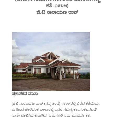
ಕತೆ -೧೯೪೫)
ಜಿ.ಟಿ ನಾರಾಯಣ ರಾವ್
ಪ್ರಕಾಶಕನ ಮಾತು
[ಜಿಟಿ ನಾರಾಯಣ ರಾವ್ (ನನ್ನ ತಂದೆ) ೧೯೪೫ರಲ್ಲಿ ಬರೆದ ಕತೆಯಿದು.
ಈ ಹಿಂದೆ ಹೇಳಿದಂತೆ ೧೯೯೩ರಲ್ಲಿ ಇವರ ಸಮಗ್ರ ಕತಾಸಂಕಲನವಾಗಿ
ನಾನೇ ಪ್ರಕಟಿಸಿದ ಕೊಡಗಿನ ಸುಮಗಳಲ್ಲಿ ಇದು ಮೂರನೇ ಕತೆ.