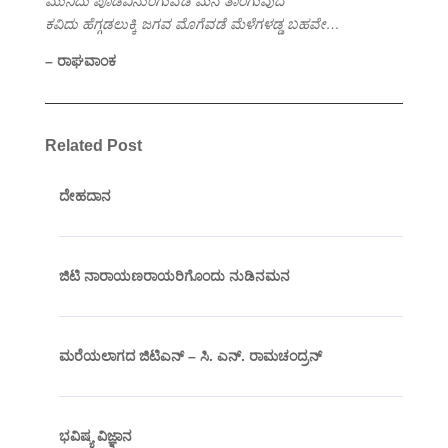
ಮುನಿದು ಪೊಡವಿನುಂಗುವಡೆ ಮನೆ ತಾಂಗುವುದೆ
ಕವಿದು ಹೆಗ್ಗಡಲುಕ್ಕಿ ಜಗವ ಮೊಗೆವಡೆ ಮೆಳೆಗಳಡ್ಡ ಬಹವೇ…
– ರಾಘವಾಂಕ
Related Post
ದೇಹದಾನ
ಜಿಟಿ ನಾರಾಯಣರಾಯರಿಗೊಂದು ನುಡಿನಮನ
ಮರೆಯಲಾಗದ ಜಿಟಿಎನ್ – ಸಿ. ಎನ್. ರಾಮಚಂದ್ರನ್
ಭವಿಷ್ಯ ವಿಜ್ಞಾನ