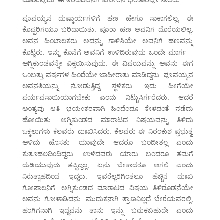
ಮಾಡುವುದು. ಈ ತರಹದವನಿಗೆ ಕುಬೇರನ ಭಂಡಾರವೂ ಸಾಲದು.
ಪೂವಯ್ಯನ ದುಷ್ಕಾರ್ಯಗಳಿಗೆ ಹಣ ಹೇಗೂ ಸಾಕಾಗಲಿಲ್ಲ. ಈ
ಕೊಪ್ಪರಿಗೆಯೂ ಬರಿದಾಯಿತು. ಪೂರಾ ಹಣ ಅವನಿಗೆ ದೊರೆಯಲಿಲ್ಲ.
ಅವನ ಹಿಂಬಾಲಕರು ಅದನ್ನು ಗಾಳಿಸಿಯೇ ಅವನಿಗೆ ಹಣವನ್ನು
ಕೊಟ್ಟರು. ಇನ್ನು ಕೊನೆಗೆ ಅವನಿಗೆ ಉಳಿದಿರುವುದು ಒಂದೇ ಮಾರ್ಗ –
ಅಗ್ನಿಕುಂಡವನ್ನೇ ವಿಕ್ರಯಿಸುವುದು. ಈ ವಿಷಯವನ್ನು ಅವನು ಈಗ
ಒಂಬತ್ತು ವರ್ಷಗಳ ಹಿಂದೆಯೇ ಜಾಹೀರಾತು ಮಾಡಿದ್ದನು. ಪೂವಯ್ಯನ
ಅವನತಿಯನ್ನು ನೋಡುತ್ತಿದ್ದ ಸ್ಥಳಿಕರು ಇದು ಹೀಗೆಯೇ
ಪರ್ಯವಸಾಯಿಯಾಗಬೇಕು ಎಂದು ನಿಟ್ಟುಸಿರ್ಗರೆದರು. ಆದರೆ
ಅಂತ್ಯವು ಅತಿ ಭಯಂಕರವಾಗಿ ಹಿಂದೆಂದೂ ಕೇಳದಂತೆ ನಡೆದು
ಹೋಯಿತು. ಅಗ್ನಿಕುಂಡದ ಮಾರಾಟದ ವಿಷಯವನ್ನು ತಿಳಿದು
ಒಕ್ಕಲುಗಳು ಕೆಲವರು ದುಃಖಿಸಿದರು. ಕೆಲವರು ಈ ನಿರಂಕುಶ ಪ್ರಭುತ್ವ
ಅಳಿದು ಹೊಸತು ಯಾವುದೇ ಆದರೂ ಬಂದೀತಲ್ಲ ಎಂದು
ಕುತೂಹಲದಿಂದಿದ್ದರು. ಉಳಿದವರು ಯಾರು ಬಂದರೂ ತಮಗೆ
ದುಡಿಯುವುದು ತಪ್ಪಿದ್ದಲ್ಲ, ಏನು ಬೇಕಾದರೂ ಆಗಲಿ ಎಂದು
ನಿರುತ್ಸಾಹದಿಂದ ಇದ್ದರು. ಇವರೆಲ್ಲರಿಗಿಂತಲೂ ಹೆಚ್ಚಿನ ದುಃಖ
ಗೋಪಾಲನಿಗೆ. ಅಗ್ನಿಕುಂಡದ ಮಾರಾಟದ ವಿಷಯ ತಿಳಿದೊಡನೆಯೇ
ಅವನು ಗೋಳಾಡಿದನು. ಮುದುಕನಾಗಿ ತ್ರಾಣವಿಲ್ಲದೆ ಬೇರೆಯವರಲ್ಲಿ,
ಹಂಗಿಗನಾಗಿ ಇದ್ದವನು ತಾನು ಇನ್ನು ಬದುಕಬಹುದೇ ಎಂದು