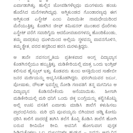
ಏರ್ಪಾಡಾಗಿತ್ತು. ಹುಲ್ಲಿನ ಜೋಪಡಿಗಳೆಲ್ಲವೂ ಮಂಗಳೂರು ಹಂಚು
ಹೊದೆಸಿದ ಮನೆಗಳಾಗಿದ್ದುವು. ಅಗ್ನಿಕುಂಡದ ಗೊಂಡಾರಣ್ಯವು ಈಗ
ಅಗ್ನಿಕುಂಡ ಎಸ್ಟೇಟ್ ಎಂಬ ವಿಲಾಯಿತೀ ನಾಮಧೇಯದಿಂದ
ಮೆರೆಯುತ್ತಿತ್ತು. ಕೊಡಗಿನ ಚೀಫ್ ಕಮಿಷನರ್ ಮುಂತಾದ ಧೊರೆಗಳು
ಎಸ್ಟೇಟ್ ವರೆಗೆ ಸವಾರಿಗೈದು ಆದರೋಪಚಾರಗಳನ್ನು ಹೊಂದಿಕೊಂಡು,
ತಮ್ಮ ಪಾದ(ಶೂ) ಧೂಳಿಯಿಂದ ಅಲ್ಲಿಯ ಸ್ಥಳವನ್ನು ಪಾವನಗೊಳಿಸಿ,
ತಮ್ಮ ಶ್ವೇತ, ವರದ ಹಸ್ತದಿಂದ ಹರಸಿ ಮರಳುತ್ತಿದ್ದರು.
ಆ ತಾನೇ ನವಸಂಸ್ಕೃತಿಯ ಪ್ರತೀಕವಾದ ಆಂಗ್ಲ ವಿದ್ಯಾಭ್ಯಾಸ
ಕೊಡಗಿನಲ್ಲಿಯೂ ಹಬ್ಬುತ್ತಿತ್ತು. ಮಡಿಕೇರಿಯಲ್ಲಿ ಮಾತ್ರ ಒಂದು ಇಂಗ್ಲಿಷ್
ಕಲಿಸುವ ಹೈಸ್ಕೂಲ್ ಇತ್ತು. ಕೊಡವರು ತುಂಬ ಆಸಕ್ತಿಯಿಂದ ಸಾಹೇಬೀ
ಜನರ ಮರ್ಜಿಯನ್ನು ಅಭ್ಯಸಿಸತೊಡಗಿದ್ದರು. ಫರಂಗಿಯವರ ಜರ್ಬು,
ಪೋಷಾಕು, ದೌಲತ್ ಇವನ್ನೆಲ್ಲ ನೋಡಿ ಗಣಪತಿಗೆ ತನ್ನ ಮಗನಿಗೂ ಆ
ವಿದ್ಯಾಭ್ಯಾಸ ಕೊಡಿಸಬೇಕೆಂದು ಆಸೆಯಾಯಿತು. ಹೀಗಾಗಿ
ಮಡಿಕೇರಿಯಲ್ಲಿ ಮರಿ ಧನಿಗೆ ಒಂದು ಚಿಕ್ಕ ಬಂಗ್ಲೆಯನ್ನು ಕಟ್ಟಿಸಿಕೊಟ್ಟು
ಅಲ್ಲಿ ಊಟ ವಸತಿಗೆ ಏರ್ಪಾಡು ಮಾಡಿಸಿ ಶಾಲೆಗೆ ಕಳುಹಿಸಲು
ಪ್ರಾರಂಭಿಸಿದನು. ಮರಿ ಧನಿ ಪೂವಯ್ಯನು ಬಿಗಿಯಾದ ಚಡ್ಡಿ ಕೋಟು
ಧರಿಸಿ ಕಾಲಿಗೆ ಪಾದರಕ್ಷೆ ತಾಗಿಸಿ ತಲೆಗೆ ತೊಪ್ಪಿ ತೊಡಿಸಿ ಶಾಲೆಗೆ ಹೋಗಿ
ಬರುವ ಠೀವಿಯೇ ಠೀವಿ. ಅವನಿಗೆ ಹೋಗುವಾಗ ಪುಸ್ತಕ
ಹಿಡಿದುಕೊಳ್ಳಲು ಒಬ್ಬ ಮಲಯಾಳೀ ಹುಡುಗ – ಇವನು ಅಪ್ಪುವಿನ