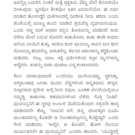
ಇವನ್ನೆಲ್ಲ ಎದುರಿಸಿ ನಿಂತರೆ ಮತ್ತೆ ಪ್ರಕೃತಿಯ ಪೆಟ್ಟು ಬೇರೆ ತೆರನಾಗಿಯೇ
ಬೀಳುವುದು: ಜ್ವರವೋ ಶೀತವೋ ಇತರ ಖಾಯಿಲೆಯೋ. ಈ ವರ್ಷ
ಮಾಡಿದ ಹೊಸಗದ್ದೆಗೆ ಮಳೆಗಾಲದಲ್ಲಿ ವಿಪರೀತ ನೀರು ಹರಿದು ಬಂದು
ಜೊತೆಯಲ್ಲಿ ಮಣ್ಣೂ ತುಂಬಿ ಮಾಡಿದ ಶ್ರಮವೆಲ್ಲ ವ್ಯರ್ಥವಾಗುವುದು.
ಒಂದು ಸಣ್ಣ ಬಾಳೆ ಅಥವಾ ಕಬ್ಬಿನ ತೋಟವನ್ನು ಮಾಡಿದರೆ ಅದು
ಬೆಳೆದು ಮೇಲೆ ಬರುವ ಮೊದಲೇ ಕಾಡುಕೋಣ, ಕಾಡು ಹಂದಿ ಅಥವಾ
ಆನೆಯ ಬಾಯಿಗೆ ತುತ್ತು. ಆದರೂ ಶೂರ ಪೂವಯ್ಯ, ಅವನ ಮಗ ಧೀರ
ಬೋಪಯ್ಯ ಹೆದರಲಿಲ್ಲ, ಅಳುಕಲಿಲ್ಲ. ಕೆಲಸದ ಆಳುಗಳನ್ನು ಕಟ್ಟಿಕೊಂಡು
ದುಡಿದರು. ಬಿಲ್ಲು, ಬಾಣ, ಕತ್ತಿ ಭರ್ಚಿಗಳಿಂದ ಕ್ರೂರ ಮೃಗಗಳನ್ನು
ಅಟ್ಟಿದರು. ಕಾಡನ್ನು ನಾಡು ಮಾಡಲು ಬದ್ಧ ಕಂಕಣರಾದರು.
ಕೆಲಸ ಮಾಡುವುದಾದರೆ ಎಂದೆಂದೂ ಮುಗಿಯದಷ್ಟು ಸ್ಥಳವಿತ್ತು.
ಅಗ್ನಿಕುಂಡವು ಎರಡು ಮೂರು ಬೆಟ್ಟಗಳಿಂದ ಆವೃತವಾದ, ತಗ್ಗಾದ,
ವಿಸ್ತಾರವಾದ ಪ್ರದೇಶ. ಅಲ್ಲಿ ನೀರು ವಿಪುಲ, ಎಂತಹ ಬೇಸಗೆಯಲ್ಲಿಯೂ
ಸಮೃದ್ಧಿ. ಕಾಡುಗಳು ಶತಮಾನಗಳಿಂದ ಬೆಳೆದು ಸೊಕ್ಕಿ ನಿಂತಿವೆ.
ಪೂವಯ್ಯನಿಗೆ ಈ ಸ್ಥಳವು ಉಂಬಳಿ ದೊರೆಯಿತೆಂದಾಗ ನಕ್ಕವರೇ ಹಾಸ್ಯ
ಮಾಡಿದವರೇ ಹೆಚ್ಚು. “ರಾಜನಿಗೆ ಆಸೆ; ಚಿನ್ನ, ಫಲವತ್ತಾದ ಭೂಮಿ
ಮುಂತಾದವನ್ನು ಕೊಡದೇ ಆ ಗೊಂಡಾರಣ್ಯವನ್ನು ಕೊಟ್ಟಿದ್ದಾನೆ” ಎಂದು
ಗೇಲಿ ಮಾಡಿದರು. “ಅಲ್ಲಿಗೆ, ಆ ಕೊಂಪೆಗೆ, ಹೋಗಿ ನೆಲಸುವ
ಮೂರ್ಖತನವೇ ಈ ಪೂವಯ್ಯನಿಗೆ” ಎಂದರು ಹಲವರು. “ಯುದ್ಧದಲ್ಲಿ