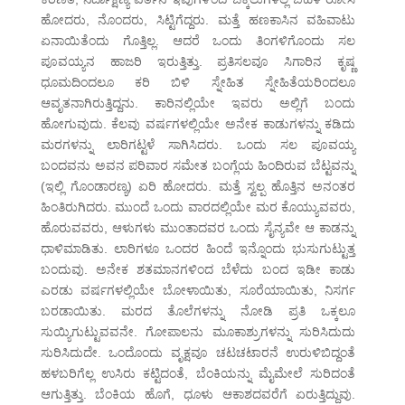
ಹೋದರು, ನೊಂದರು, ಸಿಟ್ಟಿಗೆದ್ದರು. ಮತ್ತೆ ಹಣಕಾಸಿನ ವಹಿವಾಟು
ಏನಾಯಿತೆಂದು ಗೊತ್ತಿಲ್ಲ. ಆದರೆ ಒಂದು ತಿಂಗಳಿಗೊಂದು ಸಲ
ಪೂವಯ್ಯನ ಹಾಜರಿ ಇರುತ್ತಿತ್ತು. ಪ್ರತಿಸಲವೂ ಸಿಗಾರಿನ ಕೃಷ್ಣ
ಧೂಮದಿಂದಲೂ ಕರಿ ಬಿಳಿ ಸ್ನೇಹಿತ ಸ್ನೇಹಿತೆಯರಿಂದಲೂ
ಆವೃತನಾಗಿರುತ್ತಿದ್ದನು. ಕಾರಿನಲ್ಲಿಯೇ ಇವರು ಅಲ್ಲಿಗೆ ಬಂದು
ಹೋಗುವುದು. ಕೆಲವು ವರ್ಷಗಳಲ್ಲಿಯೇ ಅನೇಕ ಕಾಡುಗಳನ್ನು ಕಡಿದು
ಮರಗಳನ್ನು ಲಾರಿಗಟ್ಟಳೆ ಸಾಗಿಸಿದರು. ಒಂದು ಸಲ ಪೂವಯ್ಯ
ಬಂದವನು ಅವನ ಪರಿವಾರ ಸಮೇತ ಬಂಗ್ಲೆಯ ಹಿಂದಿರುವ ಬೆಟ್ಟವನ್ನು
(ಇಲ್ಲಿ ಗೊಂಡಾರಣ್ಯ) ಏರಿ ಹೋದರು. ಮತ್ತೆ ಸ್ವಲ್ಪ ಹೊತ್ತಿನ ಅನಂತರ
ಹಿಂತಿರುಗಿದರು. ಮುಂದೆ ಒಂದು ವಾರದಲ್ಲಿಯೇ ಮರ ಕೊಯ್ಯುವವರು,
ಹೊರುವವರು, ಆಳುಗಳು ಮುಂತಾದವರ ಒಂದು ಸೈನ್ಯವೇ ಆ ಕಾಡನ್ನು
ಧಾಳಿಮಾಡಿತು. ಲಾರಿಗಳೂ ಒಂದರ ಹಿಂದೆ ಇನ್ನೊಂದು ಭುಸುಗುಟ್ಟುತ್ತ
ಬಂದುವು. ಅನೇಕ ಶತಮಾನಗಳಿಂದ ಬೆಳೆದು ಬಂದ ಇಡೀ ಕಾಡು
ಎರಡು ವರ್ಷಗಳಲ್ಲಿಯೇ ಬೋಳಾಯಿತು, ಸೂರೆಯಾಯಿತು, ನಿಸರ್ಗ
ಬರಡಾಯಿತು. ಮರದ ತೊಲೆಗಳನ್ನು ನೋಡಿ ಪ್ರತಿ ಒಕ್ಕಲೂ
ಸುಯ್ಯಿಗುಟ್ಟುವವನೇ. ಗೋಪಾಲನು ಮೂಕಾಶ್ರುಗಳನ್ನು ಸುರಿಸಿದುದು
ಸುರಿಸಿದುದೇ. ಒಂದೊಂದು ವೃಕ್ಷವೂ ಚಟಚಟಾರನೆ ಉರುಳಿಬಿದ್ದಂತೆ
ಹಳಬರಿಗೆಲ್ಲ ಉಸಿರು ಕಟ್ಟಿದಂತೆ, ಬೆಂಕಿಯನ್ನು ಮೈಮೇಲೆ ಸುರಿದಂತೆ
ಆಗುತ್ತಿತ್ತು. ಬೆಂಕಿಯ ಹೊಗೆ, ಧೂಳು ಆಕಾಶದವರೆಗೆ ಏರುತ್ತಿದ್ದುವು.