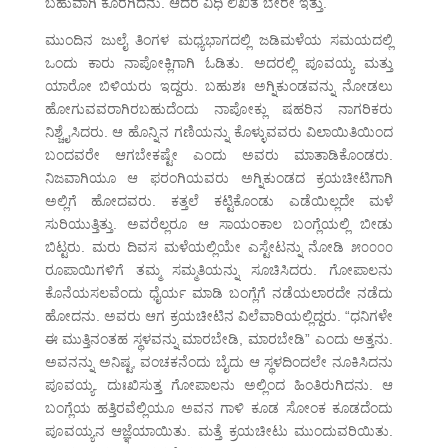
ಬಹುವಾಗಿ ಕೊರಗಿದನು. ಆದರೆ ವಿಧಿ ಲಿಖಿತ ಬೇರೇ ಇತ್ತು.
ಮುಂದಿನ ಜುಲೈ ತಿಂಗಳ ಮಧ್ಯಭಾಗದಲ್ಲಿ ಜಡಿಮಳೆಯ ಸಮಯದಲ್ಲಿ
ಒಂದು ಕಾರು ನಾಪೋಕ್ಲಿಗಾಗಿ ಓಡಿತು. ಅದರಲ್ಲಿ ಪೂವಯ್ಯ ಮತ್ತು
ಯಾರೋ ಬಿಳಿಯರು ಇದ್ದರು. ಬಹುಶಃ ಅಗ್ನಿಕುಂಡವನ್ನು ನೋಡಲು
ಹೋಗುವವರಾಗಿರಬಹುದೆಂದು ನಾಪೋಕ್ಲು ಷಹರಿನ ನಾಗರಿಕರು
ನಿಶ್ಚೈಸಿದರು. ಆ ಹೊನ್ನಿನ ಗಣಿಯನ್ನು ಕೊಳ್ಳುವವರು ವಿಲಾಯಿತಿಯಿಂದ
ಬಂದವರೇ ಆಗಬೇಕಷ್ಟೇ ಎಂದು ಅವರು ಮಾತಾಡಿಕೊಂಡರು.
ನಿಜವಾಗಿಯೂ ಆ ಫರಂಗಿಯವರು ಅಗ್ನಿಕುಂಡದ ಕ್ರಯಚೀಟಿಗಾಗಿ
ಅಲ್ಲಿಗೆ ಹೋದವರು. ಕತ್ತಲೆ ಕಟ್ಟಿಕೊಂಡು ಎಡೆಯಿಲ್ಲದೇ ಮಳೆ
ಸುರಿಯುತ್ತಿತ್ತು. ಅವರೆಲ್ಲರೂ ಆ ಸಾಯಂಕಾಲ ಬಂಗ್ಲೆಯಲ್ಲಿ ಬೀಡು
ಬಿಟ್ಟರು. ಮರು ದಿವಸ ಮಳೆಯಲ್ಲಿಯೇ ಎಸ್ಟೇಟನ್ನು ನೋಡಿ ೫೦೦೦೦
ರೂಪಾಯಿಗಳಿಗೆ ತಮ್ಮ ಸಮ್ಮತಿಯನ್ನು ಸೂಚಿಸಿದರು. ಗೋಪಾಲನು
ಕೊನೆಯಸಲವೆಂದು ಧೈರ್ಯ ಮಾಡಿ ಬಂಗ್ಲೆಗೆ ನಡೆಯಲಾರದೇ ನಡೆದು
ಹೋದನು. ಅವರು ಆಗ ಕ್ರಯಚೀಟಿನ ವಿಲೆವಾರಿಯಲ್ಲಿದ್ದರು. “ಧನಿಗಳೇ
ಈ ಮುತ್ತಿನಂತಹ ಸ್ಥಳವನ್ನು ಮಾರಬೇಡಿ, ಮಾರಬೇಡಿ” ಎಂದು ಅತ್ತನು.
ಅವನನ್ನು ಅನಿಷ್ಟ, ವಂಚಕನೆಂದು ಬೈದು ಆ ಸ್ಥಳದಿಂದಲೇ ನೂಕಿಸಿದನು
ಪೂವಯ್ಯ. ದುಃಖಿಸುತ್ತ ಗೋಪಾಲನು ಅಲ್ಲಿಂದ ಹಿಂತಿರುಗಿದನು. ಆ
ಬಂಗ್ಲೆಯ ಹತ್ತಿರವೆಲ್ಲಿಯೂ ಅವನ ಗಾಳಿ ಕೂಡ ಸೋಂಕ ಕೂಡದೆಂದು
ಪೂವಯ್ಯನ ಆಜ್ಞೆಯಾಯಿತು. ಮತ್ತೆ ಕ್ರಯಚೀಟು ಮುಂದುವರಿಯಿತು.