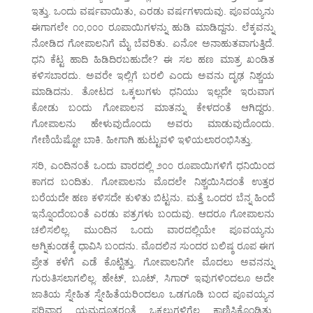
ಇತ್ತು. ಒಂದು ವರ್ಷವಾಯಿತು, ಎರಡು ವರ್ಷಗಳಾದುವು. ಪೂವಯ್ಯನು
ಈಗಾಗಲೇ ೧೦,೦೦೦ ರೂಪಾಯಿಗಳನ್ನು ಹುಡಿ ಮಾಡಿದ್ದನು. ಲೆಕ್ಕವನ್ನು
ನೋಡಿದ ಗೋಪಾಲನಿಗೆ ಮೈ ಬೆವರಿತು. ಏನೋ ಅನಾಹುತವಾಗುತ್ತಿದೆ.
ಧನಿ ಕೆಟ್ಟ ಹಾದಿ ಹಿಡಿದಿರಬಹುದೇ? ಈ ಸಲ ಹಣ ಮಾತ್ರ ಖಂಡಿತ
ಕಳಿಸಬಾರದು. ಅವರೇ ಇಲ್ಲಿಗೆ ಬರಲಿ ಎಂದು ಅವನು ದೃಢ ನಿಶ್ಚಯ
ಮಾಡಿದನು. ತೋಟದ ಒಕ್ಕಲುಗಳು ಧನಿಯು ಇಲ್ಲದೇ ಇರುವಾಗ
ಕೋಡು ಬಂದು ಗೋಪಾಲನ ಮಾತನ್ನು ಕೇಳದಂತೆ ಆಗಿದ್ದರು.
ಗೋಪಾಲನು ಹೇಳುವುದೊಂದು ಅವರು ಮಾಡುವುದೊಂದು.
ಗೇಣಿಯೆಷ್ಟೋ ಬಾಕಿ. ಹೀಗಾಗಿ ಹುಟ್ಟುವಳಿ ಇಳಿಯಲಾರಂಭಿಸಿತ್ತು.
ಸರಿ, ಎಂದಿನಂತೆ ಒಂದು ವಾರದಲ್ಲಿ ೨೦೦ ರೂಪಾಯಿಗಳಿಗೆ ಧನಿಯಿಂದ
ಕಾಗದ ಬಂದಿತು. ಗೋಪಾಲನು ಮೊದಲೇ ನಿಶ್ಚಯಿಸಿದಂತೆ ಉತ್ತರ
ಬರೆಯದೇ ಹಣ ಕಳಿಸದೇ ಕುಳಿತು ಬಿಟ್ಟನು. ಮತ್ತೆ ಒಂದರ ಬೆನ್ನ ಹಿಂದೆ
ಇನ್ನೊಂದೆಂಬಂತೆ ಎರಡು ಪತ್ರಗಳು ಬಂದುವು. ಆದರೂ ಗೋಪಾಲನು
ಚಲಿಸಲಿಲ್ಲ. ಮುಂದಿನ ಒಂದು ವಾರದಲ್ಲಿಯೇ ಪೂವಯ್ಯನು
ಅಗ್ನಿಕುಂಡಕ್ಕೆ ಧಾವಿಸಿ ಬಂದನು. ಮೊದಲಿನ ಸುಂದರ ಬಲಿಷ್ಠ ರೂಪ ಈಗ
ಪ್ರೇತ ಕಳೆಗೆ ಎಡೆ ಕೊಟ್ಟಿತ್ತು. ಗೋಪಾಲನಿಗೇ ಮೊದಲು ಅವನನ್ನು
ಗುರುತಿಸಲಾಗಲಿಲ್ಲ. ಹೇಟ್, ಬೂಟ್, ಸಿಗಾರ್ ಇವುಗಳಿಂದಲೂ ಅದೇ
ಜಾತಿಯ ಸ್ನೇಹಿತ ಸ್ನೇಹಿತೆಯರಿಂದಲೂ ಒಡಗೂಡಿ ಬಂದ ಪೂವಯ್ಯನ
ಪರಿವಾರ ಯಮದೂತರಂತೆ ಒಕ್ಕಲುಗಳಿಗೆಲ್ಲ ಕಾಣಿಸಿಕೊಂಡಿತು.