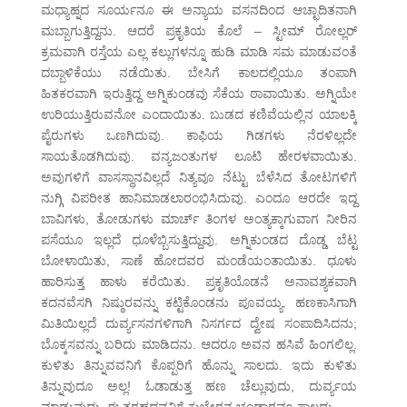
ಮಧ್ಯಾಹ್ನದ ಸೂರ್ಯನೂ ಈ ಅನ್ಯಾಯ ವಸನದಿಂದ ಆಚ್ಛಾದಿತನಾಗಿ
ಮಬ್ಬಾಗುತ್ತಿದ್ದನು. ಆದರೆ ಪ್ರಕೃತಿಯ ಕೊಲೆ – ಸ್ಟೀಮ್ ರೋಲ್ಲರ್
ಕ್ರಮವಾಗಿ ರಸ್ತೆಯ ಎಲ್ಲ ಕಲ್ಲುಗಳನ್ನೂ ಹುಡಿ ಮಾಡಿ ಸಮ ಮಾಡುವಂತೆ
ದಬ್ಬಾಳಿಕೆಯು ನಡೆಯಿತು. ಬೇಸಿಗೆ ಕಾಲದಲ್ಲಿಯೂ ತಂಪಾಗಿ
ಹಿತಕರವಾಗಿ ಇರುತ್ತಿದ್ದ ಅಗ್ನಿಕುಂಡವು ಸೆಕೆಯ ಠಾವಾಯಿತು. ಅಗ್ನಿಯೇ
ಉರಿಯುತ್ತಿರುವನೋ ಎಂದಾಯಿತು. ಬುಡದ ಕಣಿವೆಯಲ್ಲಿನ ಯಾಲಕ್ಕಿ
ಪೈರುಗಳು ಒಣಗಿದುವು. ಕಾಫಿಯ ಗಿಡಗಳು ನೆರಳಿಲ್ಲದೇ
ಸಾಯತೊಡಗಿದುವು. ವನ್ಯಜಂತುಗಳ ಲೂಟಿ ಹೇರಳವಾಯಿತು.
ಅವುಗಳಿಗೆ ವಾಸಸ್ಥಾನವಿಲ್ಲದೆ ನಿತ್ಯವೂ ನೆಟ್ಟು ಬೆಳೆಸಿದ ತೋಟಗಳಿಗೆ
ನುಗ್ಗಿ ವಿಪರೀತ ಹಾನಿಮಾಡಲಾರಂಭಿಸಿದುವು. ಎಂದೂ ಆರದೇ ಇದ್ದ
ಬಾವಿಗಳು, ತೋಡುಗಳು ಮಾರ್ಚ್ ತಿಂಗಳ ಅಂತ್ಯಕ್ಕಾಗುವಾಗ ನೀರಿನ
ಪಸೆಯೂ ಇಲ್ಲದೆ ಧೂಳೆಬ್ಬಿಸುತ್ತಿದ್ದುವು. ಅಗ್ನಿಕುಂಡದ ದೊಡ್ಡ ಬೆಟ್ಟ
ಬೋಳಾಯಿತು, ಸಾಣೆ ಹೋದವರ ಮಂಡೆಯಂತಾಯಿತು. ಧೂಳು
ಹಾರಿಸುತ್ತ ಹಾಳು ಕರೆಯಿತು. ಪ್ರಕೃತಿಯೊಡನೆ ಅನಾವಶ್ಯಕವಾಗಿ
ಕದನವೆಸಗಿ ನಿಷ್ಠುರವನ್ನು ಕಟ್ಟಿಕೊಂಡನು ಪೂವಯ್ಯ. ಹಣಕಾಸಿಗಾಗಿ
ಮಿತಿಯಿಲ್ಲದೆ ದುರ್ವ್ಯಸನಗಳಿಗಾಗಿ ನಿಸರ್ಗದ ದ್ವೇಷ ಸಂಪಾದಿಸಿದನು;
ಬೊಕ್ಕಸವನ್ನು ಬರಿದು ಮಾಡಿದನು. ಆದರೂ ಅವನ ಹಸಿವೆ ಹಿಂಗಲಿಲ್ಲ.
ಕುಳಿತು ತಿನ್ನುವವನಿಗೆ ಕೊಪ್ಪರಿಗೆ ಹೊನ್ನು ಸಾಲದು. ಇದು ಕುಳಿತು
ತಿನ್ನುವುದೂ ಅಲ್ಲ! ಓಡಾಡುತ್ತ ಹಣ ಚೆಲ್ಲುವುದು, ದುರ್ವ್ಯಯ