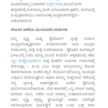
(ಹಿಂದಿನೆರಡನ್ನು ಓದದವರಿಗೆ
ಇಲ್ಲಿದೆ ಸೇತು
) ಮುಂದೆ ಹೀಗೇ
ಹನ್ನೆರಡರಲ್ಲಿ ಉಳಿದವನ್ನು ಹೀಗೇ ಅನಿಯತವಾಗಿ ಪ್ರಕಟಿಸಿ, ಕೊನೆಯಲ್ಲಿ
ವಿ-ಪುಸ್ತಕವಾಗಿಯೂ ಸಾರ್ವಜನಿಕಕ್ಕೆ ಮುಕ್ತಗೊಳಿಸಲಿದ್ದೇನೆ –
ಅಶೋಕವರ್ಧನ]
ಲೇಖಕನ ಅರಿಕೆಯ ಮುಂದುವರಿದ ಮಾತುಗಳು
[ನನ್ನ ದೃಷ್ಟಿ ಮತ್ತು ಶೈಲಿವಿಕಾಸ? ಪ್ರಸಕ್ತ ಸಂಕಲನ
ಮುದ್ರಣಗೊಳ್ಳುತ್ತಿರುವಾಗ ಅನಿವಾರ್ಯವಾಗಿ ನಾನು ಮುದ್ರಣ
ಕರಡುಗಳನ್ನು ಮತ್ತೆ ಮತ್ತೆ ಓದಬೇಕಾಯಿತು. ‘ಕೈಕೊಡದ ಹಿಲ್‌ಮ್ಯಾನ್’
[೧೯೬೭ರಲ್ಲಿ ಬರೆದ ಇದನ್ನು ಮುಂದೆ ತಂದೆಯೇ ಆತ್ಮಕಥೆಯಲ್ಲಿ ಸಹಜ
ಸ್ಥಾನ ಕೊಟ್ಟಿರುವುದರಿಂದ
ಮತ್ತೆ ಕೊಡಗಿನ ಸುಮಗಳು ಸಂಕಲನದಲ್ಲಿ
ಸೇರಿಸುತ್ತಿಲ್ಲ – ಅ.ವ] ಎಂಬ ವಾಸ್ತವ ಅನುಭವವನ್ನು ಮೆಲುಕು
ಹಾಕಬೇಕಾಯಿತು. ಅಂದಿನ ಕಲ್ಪನೆ ‘ಶಂಭುವಿನ ಕಥೆ’ಯನ್ನು, ಮೂಲಪ್ರತಿ
ಎಲ್ಲಿಯೂ ದೊರೆಯದ್ದರಿಂದ ಅಥವಾ ಅದನ್ನು ‘ಉತ್ಖನಿಸುವ’ ದಿಶೆಯಲ್ಲಿ
ನನ್ನ ಪ್ರಯತ್ನ ಸಾಕಾಗದ್ದರಿಂದ, ಇಂದಿನ ಶೈಲಿಯಲ್ಲಿ
ಪುನರ್ನಿರೂಪಿಸಬೇಕಾಯಿತು. ದೇಶ ಕಾಲಗಳಲ್ಲಿ ಒಬ್ಬ ಲೇಖಕ ಸಾಕಷ್ಟು
ಹಿರಿದೂರ ಗಮಿಸಿ, ನಡೆದು ಬಂದ ಜಾಡನ್ನು ಸಿಂಹಾವಲೋಕಿಸಿದಾಗ
ಆತನ ದೃಷ್ಟಿ ತಕ್ಕಷ್ಟು ಜ್ಞೇಯನಿಷ್ಠತೆ ಅಥವಾ ನಿರಪೇಕ್ಷತೆ
ಗಳಿಸಿರುವುದೆಂದು ಭಾವಿಸಿದ್ದೇನೆ. ಇಂಥ ಒಂದು ಎಕ್ಸ್ ಕಿರಣ