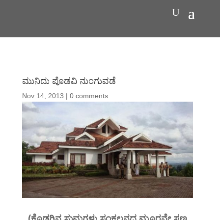
ಮುನಿದು ಪೊಡವಿ ನುಂಗುವಡೆ
Nov 14, 2013
|
0 comments
(ಕೊಡಗಿನ ಸುಮಗಳು ಸಂಕಲನದ ಮೂರನೇ ಸಣ್ಣ