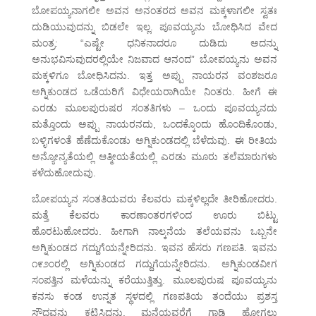
ಬೋಪಯ್ಯನಾಗಲೀ ಅವನ ಅನಂತರದ ಅವನ ಮಕ್ಕಳಾಗಲೀ ಸ್ವತಃ
ದುಡಿಯುವುದನ್ನು ಬಿಡಲೇ ಇಲ್ಲ. ಪೂವಯ್ಯನು ಬೋಧಿಸಿದ ವೇದ
ಮಂತ್ರ: “ಎಷ್ಟೇ ಧನಿಕನಾದರೂ ದುಡಿದು ಅದನ್ನು
ಅನುಭವಿಸುವುದರಲ್ಲಿಯೇ ನಿಜವಾದ ಆನಂದ” ಬೋಪಯ್ಯನು ಅವನ
ಮಕ್ಕಳಿಗೂ ಬೋಧಿಸಿದನು. ಇತ್ತ ಅಪ್ಪು ನಾಯರನ ವಂಶಜರೂ
ಅಗ್ನಿಕುಂಡದ ಒಡೆಯರಿಗೆ ವಿಧೇಯರಾಗಿಯೇ ನಿಂತರು. ಹೀಗೆ ಈ
ಎರಡು ಮೂಲಪುರುಷರ ಸಂತತಿಗಳು – ಒಂದು ಪೂವಯ್ಯನದು
ಮತ್ತೊಂದು ಅಪ್ಪು ನಾಯರನದು, ಒಂದಕ್ಕೊಂದು ಹೊಂದಿಕೊಂಡು,
ಬಳ್ಳಿಗಳಂತೆ ಹೆಣೆದುಕೊಂಡು ಅಗ್ನಿಕುಂಡದಲ್ಲಿ ಬೆಳೆದುವು. ಈ ರೀತಿಯ
ಅನ್ಯೋನ್ಯತೆಯಲ್ಲಿ ಆತ್ಮೀಯತೆಯಲ್ಲಿ ಎರಡು ಮೂರು ತಲೆಮಾರುಗಳು
ಕಳೆದುಹೋದುವು.
ಬೋಪಯ್ಯನ ಸಂತತಿಯವರು ಕೆಲವರು ಮಕ್ಕಳಿಲ್ಲದೇ ತೀರಿಹೋದರು.
ಮತ್ತೆ ಕೆಲವರು ಕಾರಣಾಂತರಗಳಿಂದ ಊರು ಬಿಟ್ಟು
ಹೊರಟುಹೋದರು. ಹೀಗಾಗಿ ನಾಲ್ಕನೆಯ ತಲೆಯವನು ಒಬ್ಬನೇ
ಅಗ್ನಿಕುಂಡದ ಗದ್ದುಗೆಯನ್ನೇರಿದನು. ಇವನ ಹೆಸರು ಗಣಪತಿ. ಇವನು
೧೯೨೦ರಲ್ಲಿ ಅಗ್ನಿಕುಂಡದ ಗದ್ದುಗೆಯನ್ನೇರಿದನು. ಅಗ್ನಿಕುಂಡವೀಗ
ಸಂಪತ್ತಿನ ಮಳೆಯನ್ನು ಕರೆಯುತ್ತಿತ್ತು. ಮೂಲಪುರುಷ ಪೂವಯ್ಯನು
ಕನಸು ಕಂಡ ಉನ್ನತ ಸ್ಥಳದಲ್ಲಿ ಗಣಪತಿಯ ತಂದೆಯು ಪ್ರಶಸ್ತ
ಸೌಧವನ್ನು ಕಟ್ಟಿಸಿದ್ದನು. ಮನೆಯವರೆಗೆ ಗಾಡಿ ಹೋಗಲು