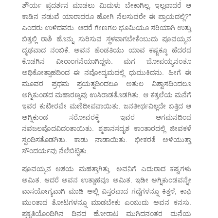
ಶೌರ್ಯ ಪ್ರದರ್ಶನ ಮಾಡಲು ಮಿದುಳು ಬೇಕಾಗಿಲ್ಲ. ಇಲ್ಲವಾದರೆ ಆ
ಕಾಡಿನ ನಡುವೆ ಯಾರಾದರೂ ಹೋಗಿ ನೆಲಸುವರೇ ಈ ಪ್ರಾಯದಲ್ಲಿ?”
ಎಂದರು ಉಳಿದವರು. ಆದರೆ ಗೇಣಗಲ ಭೂಮಿಯೂ ಸರಿಯಾಗಿ ಉತ್ತು
ಬಿತ್ತಲ್ಲಿ ರಾಶಿ ಹೊನ್ನು ಸುರಿಸುವ ಸ್ಥಳವಾಗಬೇಕೆಂಬುದು ಪೂವಯ್ಯನ
ದೃಢವಾದ ನಂಬಿಕೆ. ಅವನ ಹೆಂಡತಿಯು ಯಾವ ಕಷ್ಟಕ್ಕೂ ಹೆದರದ
ಕೊಡಗಿನ ವೀರಾಂಗನೆಯಾಗಿದ್ದಳು. ಮಗ ಬೋಪಯ್ಯನಂತೂ
ಅಧಿಕೋತ್ಸಾಹದಿಂದ ಈ ನವೋದ್ಯಮದಲ್ಲಿ ಧುಮುಕಿದನು. ಹೀಗೆ ಈ
ಮೂವರ ಪ್ರಥಮ ಪ್ರಯತ್ನದಿಂದಲೂ ಅತುಲ ವಿಶ್ವಾಸದಿಂದಲೂ
ಅಗ್ನಿಕುಂಡದ ಮಹಾರಣ್ಯವು ಉಸಿರಾಡತೊಡಗಿತು. ಆ ಕತ್ತಲೆಯ ಮನೆಗೆ
ಇವರ ಕುಟೀರವೇ ಮಣಿದೀಪವಾಯಿತು. ಜನತೀರ್ಥವಿಲ್ಲದೇ ಬತ್ತಿದ ಆ
ಅಗ್ನಿಕುಂಡ ಸರೋವರಕ್ಕೆ ಇವರ ಆಗಮನದಿಂದ
ನವಜಲವೊದವಿದಂತಾಯಿತು. ಶ್ಮಶಾನಸದೃಶ ಕಾಂತಾರದಲ್ಲಿ ಜೀವಕಳೆ
ಸ್ಪಂದಿಸತೊಡಗಿತು. ಕಾಡು ನಾಡಾಯಿತು. ಭೀಕರತೆ ಅಳಿಯುತ್ತಾ
ಸೌಂದರ್ಯವು ನೆಲೆಬಿಟ್ಟಿತು.
ಪೂವಯ್ಯನ ಆಶಯ ಮಹತ್ತಾಗಿತ್ತು. ಅವನಿಗೆ ಎದುರಾದ ಕಷ್ಟಗಳು
ಅಮಿತ. ಆದರೆ ಅವನ ಉತ್ಸಾಹವೂ ಅಮಿತ. ಇಡೀ ಅಗ್ನಿಕುಂಡವನ್ನೇ
ವಾಸಯೋಗ್ಯವಾಗಿ ಮಾಡಿ ಅಲ್ಲಿ ವಿಸ್ತರವಾದ ಗದ್ದೆಗಳನ್ನೂ ಕಿತ್ತಳೆ, ಕಾಫಿ
ಮುಂತಾದ ತೋಟಗಳನ್ನೂ ಮಾಡಬೇಕು ಎಂಬುದು ಅವನ ಕನಸು.
ಪ್ರಕೃತಿಯೊಂದಿಗಿನ ದಿನದ ಹೋರಾಟ ಮುಗಿದನಂತರ ಮನೆಯ