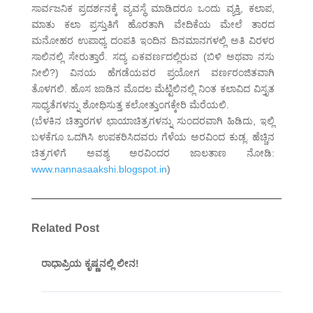
ಸಾರ್ವಜನಿಕ ಪ್ರದರ್ಶನಕ್ಕೆ ವ್ಯವಸ್ಥೆ ಮಾಡಿದರೂ ಒಂದು ವ್ಯಕ್ತಿ, ಕಲಾಪ,
ಮಾತು ಕಲಾ ಪ್ರಸ್ತುತಿಗೆ ಹೊರತಾಗಿ ವೇದಿಕೆಯ ಮೇಲೆ ತಾರದ
ಮನೋಹರ ಉಪಾಧ್ಯ ದಂಪತಿ ಇಂದಿನ ದಿನಮಾನಗಳಲ್ಲಿ ಅತಿ ವಿರಳರ
ಸಾಲಿನಲ್ಲಿ ಸೇರುತ್ತಾರೆ. ಸದ್ಯ ಏಕವರ್ಣದಲ್ಲಿರುವ (ಬಿಳಿ ಅಥವಾ ನಸು
ನೀಲಿ?) ವಿನಯ ಹೆಗಡೆಯವರ ಪ್ರಯೋಗ ವರ್ಣರಂಜಿತವಾಗಿ
ತೊಳಗಲಿ. ಹೊಸ ಜಾಡಿನ ಮೊದಲ ಮೆಟ್ಟಿಲಿನಲ್ಲಿ ನಿಂತ ಕಲಾವಿದ ವಿಸ್ತೃತ
ಸಾಧ್ಯತೆಗಳನ್ನು ಶೋಧಿಸುತ್ತ ಕಲೋತ್ತುಂಗಕ್ಕೇರಿ ಮೆರೆಯಲಿ.
(ಬೆಳಕಿನ ಚಿತ್ತಾರಗಳ ಛಾಯಾಚಿತ್ರಗಳನ್ನು ಸುಂದರವಾಗಿ ಹಿಡಿದು, ಇಲ್ಲಿ
ಬಳಕೆಗೂ ಒದಗಿಸಿ ಉಪಕರಿಸಿದವರು ಗೆಳೆಯ ಅರವಿಂದ ಕುಡ್ಲ. ಹೆಚ್ಚಿನ
ಚಿತ್ರಗಳಿಗೆ ಅವಶ್ಯ ಅರವಿಂದರ ಜಾಲತಾಣ ನೋಡಿ:
www.nannasaakshi.blogspot.in
)
Related Post
ರಾಧಾಪ್ರಿಯ ಕೃಷ್ಣನಲ್ಲಿ ಲೀನ!