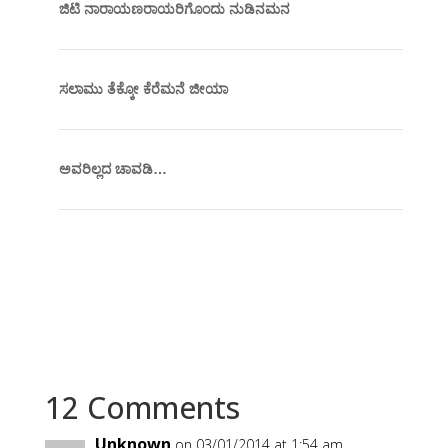
ಜಿಟಿ ನಾರಾಯಣರಾಯರಿಗೊಂದು ನುಡಿನಮನ
ಸಲಾಮು ತೆಕ್ಕೋ ಕೆರೆಮನೆ ಜೀಯಾ
ಅವರಿಲ್ಲದ ಚಾವಡಿ…
12 Comments
Unknown
on 03/01/2014 at 1:54 am