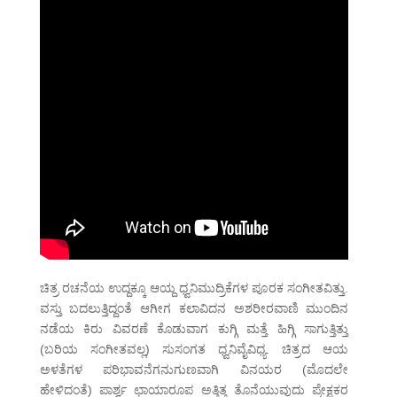
ಚಿತ್ರ ರಚನೆಯ ಉದ್ದಕ್ಕೂ ಆಯ್ದ ಧ್ವನಿಮುದ್ರಿಕೆಗಳ ಪೂರಕ ಸಂಗೀತವಿತ್ತು.
ವಸ್ತು ಬದಲುತ್ತಿದ್ದಂತೆ ಆಗೀಗ ಕಲಾವಿದನ ಅಶರೀರವಾಣಿ ಮುಂದಿನ
ನಡೆಯ ಕಿರು ವಿವರಣೆ ಕೊಡುವಾಗ ಕುಗ್ಗಿ ಮತ್ತೆ ಹಿಗ್ಗಿ ಸಾಗುತ್ತಿತ್ತು
(ಬರಿಯ ಸಂಗೀತವಲ್ಲ) ಸುಸಂಗತ ಧ್ವನಿವೈವಿಧ್ಯ. ಚಿತ್ರದ ಆಯ
ಅಳತೆಗಳ ಪರಿಭಾವನೆಗನುಗುಣವಾಗಿ ವಿನಯರ (ಮೊದಲೇ
ಹೇಳಿದಂತೆ) ಪಾರ್ಶ್ವ ಛಾಯಾರೂಪ ಅತ್ತಿತ್ತ ತೊನೆಯುವುದು ಪ್ರೇಕ್ಷಕರ