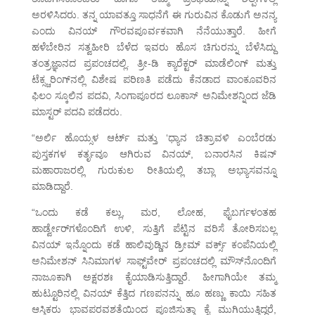
ಅರಳಿಸಿದರು. ತನ್ನ ಯಾವತ್ತೂ ಸಾಧನೆಗೆ ಈ ಗುರುವಿನ ಕೊಡುಗೆ ಅನನ್ಯ
ಎಂದು ವಿನಯ್ ಗೌರವಪೂರ್ವಕವಾಗಿ ನೆನೆಯುತ್ತಾರೆ. ಹೀಗೆ
ಹಳೆಬೇರಿನ ಸತ್ವಹೀರಿ ಬೆಳೆದ ಇವರು ಹೊಸ ಚಿಗುರನ್ನು ಬೆಳೆಸಿದ್ದು
ತಂತ್ರಜ್ಞಾನದ ಪ್ರಪಂಚದಲ್ಲಿ. ತ್ರೀ-ಡಿ ಕ್ಯಾರೆಕ್ಟರ್ ಮಾಡೆಲಿಂಗ್ ಮತ್ತು
ಟೆಕ್ಸ್ಚರಿಂಗ್‌ನಲ್ಲಿ ವಿಶೇಷ ಪರಿಣತಿ ಪಡೆದು ಕೆನಡಾದ ವಾಂಕೂವರಿನ
ಫಿಲಂ ಸ್ಕೂಲಿನ ಪದವಿ, ಸಿಂಗಾಪೂರದ ಲೂಕಾಸ್ ಅನಿಮೇಶನ್ನಿಂದ ಜೆಡಿ
ಮಾಸ್ಟರ್ ಪದವಿ ಪಡೆದರು.
“ಅರ್ಲಿ ಹೊಯ್ಸಳ ಆರ್ಟ್ ಮತ್ತು ‘ಧ್ಯಾನ ಚಿತ್ರಾವಳಿ ಎಂಬೆರಡು
ಪುಸ್ತಕಗಳ ಕರ್ತೃವೂ ಆಗಿರುವ ವಿನಯ್, ಬನಾರಸಿನ ಕಿಷನ್
ಮಹಾರಾಜರಲ್ಲಿ ಗುರುಕುಲ ರೀತಿಯಲ್ಲಿ ತಬ್ಲಾ ಅಭ್ಯಾಸವನ್ನೂ
ಮಾಡಿದ್ದಾರೆ.
“ಒಂದು ಕಡೆ ಕಲ್ಲು, ಮರ, ಲೋಹ, ಫೈಬರ್ಗಳಂತಹ
ಹಾರ್ಡ್ವೇರ್‌ಗಳೊಂದಿಗೆ ಉಳಿ, ಸುತ್ತಿಗೆ ಪೆಟ್ಟಿನ ವರಿಸೆ ತೋರಿಸಬಲ್ಲ
ವಿನಯ್ ಇನ್ನೊಂದು ಕಡೆ ಹಾಲಿವುಡ್ಡಿನ ಡ್ರೀಮ್ ವರ್ಕ್ಸ್ ಕಂಪೆನಿಯಲ್ಲಿ
ಅನಿಮೇಶನ್ ಸಿನಿಮಾಗಳ ಸಾಫ್ಟ್‌ವೇರ್ ಪ್ರಪಂಚದಲ್ಲಿ ಮೌಸ್‌ನೊಂದಿಗೆ
ನಾಜೂಕಾಗಿ ಅಕ್ಷರಶಃ ಕೈಯಾಡಿಸುತ್ತಿದ್ದಾರೆ. ಹೀಗಾಗಿಯೇ ತಮ್ಮ
ಹುಟ್ಟೂರಿನಲ್ಲಿ ವಿನಯ್ ಕೆತ್ತಿದ ಗಣಪನನ್ನು ಹೂ ಹಣ್ಣು ಕಾಯಿ ಸಹಿತ
ಆಸ್ತಿಕರು ಭಾವಪರವಶತೆಯಿಂದ ಪೂಜಿಸುತ್ತಾ ಕೈ ಮುಗಿಯುತ್ತಿದ್ದರೆ,