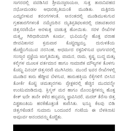
ಸಾಗರದಲ್ಲಿ ಪವಡಿಸಿದ ಶ್ರೀಮನ್ನಾರಾಯಣ, ಸುತ್ತ ತಾರಾನಿವಹದ
ನಭೋಮಂಡಲ ಆಧಾರಶ್ರುತಿಯಂತೆ ಮೂಡಿತು. ಮತ್ತಿನದು
ಎದ್ದುಬೀಳುವ ತರಂಗಗಳಂತೆ, ಅನಂತದಲ್ಲಿ ಮೂಡಿಮುಳುಗುವ
ಗ್ರಹತಾರಗೆಗಳಂತೆ ನಮ್ಮೆದುರಿನ ದ್ಯುತಿಪ್ರತಿಫಲಕದಲ್ಲಿ ದಶಾವತಾರದ
ಚಿತ್ರಸರಣಿಯೇ ಅರಳುತ್ತ ಬಾಡುತ್ತ ಹೋಯಿತು. ಸರಳ ರೇಖೆಗಳ
ಮತ್ಸ್ಯ, ಗಿರಿಧಾರಿಯಾಗಿ ಕೂರ್ಮ, ಭುವಿಯನ್ನೇ ಹೊತ್ತ ವರಾಹ
ಜೀವವಿಕಾಸದ ಕ್ರಮಪಾಠ ಕೊಟ್ಟದ್ದಾಯ್ತು. ದುರುಳತೆಯ
ಹೊಟ್ಟೆಬಗೆಯುವ ನರಸಿಂಹ, ಅಧರ್ಮದ ರಕ್ತವಿಳಿಸುವ ಭಾರ್ಗವರಲ್ಲಿ
ಸಂಸ್ಕಾರ ಪ್ರಜ್ಞೆಯ ಜಾಗೃತಿಯಿತ್ತು. ವಾಮನ, ರಾಮ, ಕೃಷ್ಣ, ಬುದ್ಧ ಮತ್ತು
ಕಲ್ಕಿಗಳ ಮೂಲಕ ವರ್ತಮಾನ ಹಾಗೂ ಸಾಮಾಜಿಕ ಮೌಲ್ಯಗಳ ತೊಳಗು
ಕೊಟ್ಟು ವಿನಯ್ ಚಿತ್ರಸರಣಿ ಮುಗಿಸಿದರು. ಮುಂದೆ ಇವರ ರೇಖೆಗಳಲ್ಲಿ
ಮೂಡಿದ ಕಾರು ಹೆದ್ದೀಪ ಬೆಳಗುವ, ಹಾರುಹಕ್ಕಿಯ ರೆಕ್ಕೆಗಳಿಗೆ ಬೀಸಿನ
ತೋರ್ಕೆ ಕೊಟ್ಟ ಚಮತ್ಕಾರಗಳು ಪ್ರೇಕ್ಷಕರಲ್ಲಿ ಹೆಚ್ಚಿನ ಮುದವನ್ನೇ
ಉಂಟುಮಾಡಿದುವು. ಕ್ರಿಸ್ಮಸ್ ಮರ ಹಾಗೂ ಮೊಂಬತ್ತಿಗಳನ್ನು ಹೊತ್ತ
ಕೇಕ್ ಇದೇ ತಾನೇ ಕಳೆದ ಹಬ್ಬವನ್ನು ಜ್ಞಾಪಿಸಿದರೆ, ಮದರ್ ತೆರೆಸಾ ಚಿತ್ರ
ವಿಶ್ವಶಾಂತಿಯ ಹರಕೆಹೊತ್ತಂತೆ ಕಾಣಿಸಿತು. ಇನ್ನೂ ಕೆಲವು ಬಿಡಿ
ಚಿತ್ರಗಳೊಡನೆ ಸುಮಾರು ಒಂದೂವರೆ ಗಂಟೆಯ ಈ ಬೆಳಕಿನಾಟ
ಅಪೂರ್ವ ಆನಂದವನ್ನು ಕೊಟ್ಟಿತು.