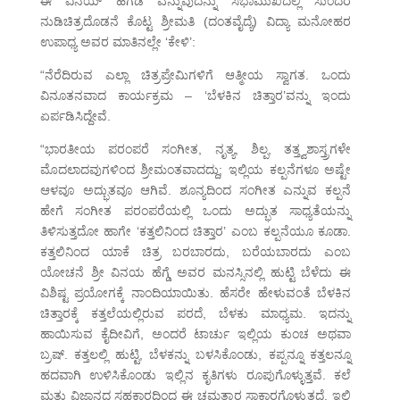
ಈ ವಿನಯ್ ಹೆಗಡೆ ಎನ್ನುವುದನ್ನು ಸಭಾಮುಖದಲ್ಲಿ ಸುಂದರ
ನುಡಿಚಿತ್ರದೊಡನೆ ಕೊಟ್ಟ ಶ್ರೀಮತಿ (ದಂತವೈದ್ಯೆ) ವಿದ್ಯಾ ಮನೋಹರ
ಉಪಾಧ್ಯ ಅವರ ಮಾತಿನಲ್ಲೇ ‘ಕೇಳಿ’:
“ನೆರೆದಿರುವ ಎಲ್ಲಾ ಚಿತ್ರಪ್ರೇಮಿಗಳಿಗೆ ಆತ್ಮೀಯ ಸ್ವಾಗತ. ಒಂದು
ವಿನೂತನವಾದ ಕಾರ್ಯಕ್ರಮ – ‘ಬೆಳಕಿನ ಚಿತ್ತಾರ’ವನ್ನು ಇಂದು
ಏರ್ಪಡಿಸಿದ್ದೇವೆ.
“ಭಾರತೀಯ ಪರಂಪರೆ ಸಂಗೀತ, ನೃತ್ಯ, ಶಿಲ್ಪ, ತತ್ತ್ವಶಾಸ್ತ್ರಗಳೇ
ಮೊದಲಾದವುಗಳಿಂದ ಶ್ರೀಮಂತವಾದದ್ದು; ಇಲ್ಲಿಯ ಕಲ್ಪನೆಗಳೂ ಅಷ್ಟೇ
ಆಳವೂ ಅದ್ಭುತವೂ ಆಗಿವೆ. ಶೂನ್ಯದಿಂದ ಸಂಗೀತ ಎನ್ನುವ ಕಲ್ಪನೆ
ಹೇಗೆ ಸಂಗೀತ ಪರಂಪರೆಯಲ್ಲಿ ಒಂದು ಅದ್ಭುತ ಸಾಧ್ಯತೆಯನ್ನು
ತಿಳಿಸುತ್ತದೋ ಹಾಗೇ ‘ಕತ್ತಲಿನಿಂದ ಚಿತ್ತಾರ’ ಎಂಬ ಕಲ್ಪನೆಯೂ ಕೂಡಾ.
ಕತ್ತಲಿನಿಂದ ಯಾಕೆ ಚಿತ್ರ ಬರಬಾರದು, ಬರೆಯಬಾರದು ಎಂಬ
ಯೋಚನೆ ಶ್ರೀ ವಿನಯ ಹೆಗ್ಡೆ ಅವರ ಮನಸ್ಸಿನಲ್ಲಿ ಹುಟ್ಟಿ ಬೆಳೆದು ಈ
ವಿಶಿಷ್ಟ ಪ್ರಯೋಗಕ್ಕೆ ನಾಂದಿಯಾಯಿತು. ಹೆಸರೇ ಹೇಳುವಂತೆ ಬೆಳಕಿನ
ಚಿತ್ತಾರಕ್ಕೆ ಕತ್ತಲೆಯಲ್ಲಿರುವ ಪರದೆ, ಬೆಳಕು ಮಾಧ್ಯಮ. ಇದನ್ನು
ಹಾಯಿಸುವ ಕೈದೀವಿಗೆ, ಅಂದರೆ ಟಾರ್ಚು ಇಲ್ಲಿಯ ಕುಂಚ ಅಥವಾ
ಬ್ರಷ್. ಕತ್ತಲಲ್ಲಿ ಹುಟ್ಟಿ, ಬೆಳಕನ್ನು ಬಳಸಿಕೊಂಡು, ಕಪ್ಪನ್ನೂ ಕತ್ತಲನ್ನೂ
ಹದವಾಗಿ ಉಳಿಸಿಕೊಂಡು ಇಲ್ಲಿನ ಕೃತಿಗಳು ರೂಪುಗೊಳ್ಳುತ್ತವೆ. ಕಲೆ
ಮತ್ತು ವಿಜ್ಞಾನದ ಸಹಕಾರದಿಂದ ಈ ಚಮತ್ಕಾರ ಸಾಕಾರಗೊಳ್ಳುತ್ತದೆ. ಇಲ್ಲಿ