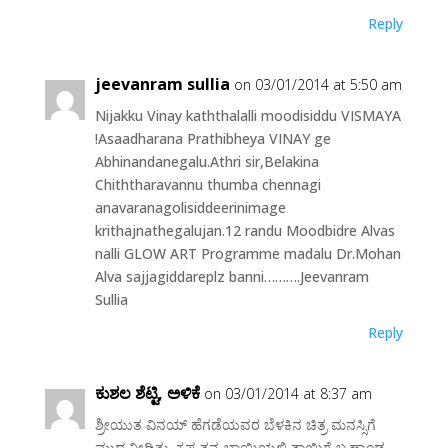
Reply
jeevanram sullia
on 03/01/2014 at 5:50 am
Nijakku Vinay kaththalalli moodisiddu VISMAYA
!Asaadharana Prathibheya VINAY ge
Abhinandanegalu.Athri sir,Belakina
Chiththaravannu thumba chennagi
anavaranagolisiddeerinimage
krithajnathegalujan.12 randu Moodbidre Alvas
nalli GLOW ART Programme madalu Dr.Mohan
Alva sajjagiddareplz banni……….Jeevanram
Sullia
Reply
ಕುಶಲ ಶೆಟ್ಟಿ, ಅಳಿಕೆ
on 03/01/2014 at 8:37 am
ಶ್ರೀಯುತ ವಿನಯ್ ಹೆಗಡೆಯವರ ಬೆಳಕಿನ ಚಿತ್ರ ಮನಸ್ಸಿಗೆ
ಮುದ ನೀಡಿತು. ಕೃಷ್ಣ ತನ್ನ ಬಾಯಿಯಲ್ಲಿ ತಾಯಿಗೆ ಬ್ರಹ್ಮಾಂಡ