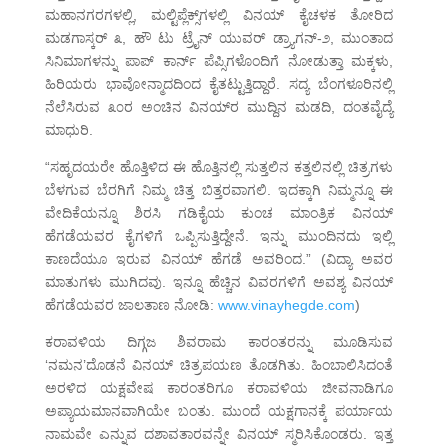
ಮಹಾನಗರಗಳಲ್ಲಿ, ಮಲ್ಟಿಪ್ಲೆಕ್ಸ್‌ಗಳಲ್ಲಿ ವಿನಯ್ ಕೈಚಳಕ ತೋರಿದ
ಮಡಗಾಸ್ಕರ್ ೩, ಹೌ ಟು ಟ್ರೈನ್ ಯುವರ್ ಡ್ರ್ಯಾಗನ್-೨, ಮುಂತಾದ
ಸಿನಿಮಾಗಳನ್ನು ಪಾಪ್ ಕಾರ್ನ್ ಪೆಪ್ಸಿಗಳೊಂದಿಗೆ ನೋಡುತ್ತಾ ಮಕ್ಕಳು,
ಹಿರಿಯರು ಭಾವೋನ್ಮಾದದಿಂದ ಕೈತಟ್ಟುತ್ತಿದ್ದಾರೆ. ಸದ್ಯ ಬೆಂಗಳೂರಿನಲ್ಲಿ
ನೆಲೆಸಿರುವ ೩೦ರ ಅಂಚಿನ ವಿನಯ್‌ರ ಮುದ್ದಿನ ಮಡದಿ, ದಂತವೈದ್ಯೆ
ಮಾಧುರಿ.
“ಸಹೃದಯರೇ ಹೊತ್ತಿಳಿದ ಈ ಹೊತ್ತಿನಲ್ಲಿ ಸುತ್ತಲಿನ ಕತ್ತಲಿನಲ್ಲಿ ಚಿತ್ರಗಳು
ಬೆಳಗುವ ಬೆರಗಿಗೆ ನಿಮ್ಮ ಚಿತ್ತ ಬಿತ್ತರವಾಗಲಿ. ಇದಕ್ಕಾಗಿ ನಿಮ್ಮನ್ನೂ ಈ
ವೇದಿಕೆಯನ್ನೂ ಶಿರಸಿ ಗಡಿಕೈಯ ಕುಂಚ ಮಾಂತ್ರಿಕ ವಿನಯ್
ಹೆಗಡೆಯವರ ಕೈಗಳಿಗೆ ಒಪ್ಪಿಸುತ್ತಿದ್ದೇನೆ. ಇನ್ನು ಮುಂದಿನದು ಇಲ್ಲಿ
ಕಾಣದೆಯೂ ಇರುವ ವಿನಯ್ ಹೆಗಡೆ ಅವರಿಂದ.” (ವಿದ್ಯಾ ಅವರ
ಮಾತುಗಳು ಮುಗಿದವು. ಇನ್ನೂ ಹೆಚ್ಚಿನ ವಿವರಗಳಿಗೆ ಅವಶ್ಯ ವಿನಯ್
ಹೆಗಡೆಯವರ ಜಾಲತಾಣ ನೋಡಿ:
www.vinayhegde.com
)
ಕರಾವಳಿಯ ದಿಗ್ಗಜ ಶಿವರಾಮ ಕಾರಂತರನ್ನು ಮೂಡಿಸುವ
‘ನಮನ’ದೊಡನೆ ವಿನಯ್ ಚಿತ್ರಪಯಣ ತೊಡಗಿತು. ಹಿಂಬಾಲಿಸಿದಂತೆ
ಅರಳಿದ ಯಕ್ಷವೇಷ ಕಾರಂತರಿಗೂ ಕರಾವಳಿಯ ಜೀವನಾಡಿಗೂ
ಅಪ್ಯಾಯಮಾನವಾಗಿಯೇ ಬಂತು. ಮುಂದೆ ಯಕ್ಷಗಾನಕ್ಕೆ ಪರ್ಯಾಯ
ನಾಮವೇ ಎನ್ನುವ ದಶಾವತಾರವನ್ನೇ ವಿನಯ್ ಸ್ಮರಿಸಿಕೊಂಡರು. ಇತ್ತ