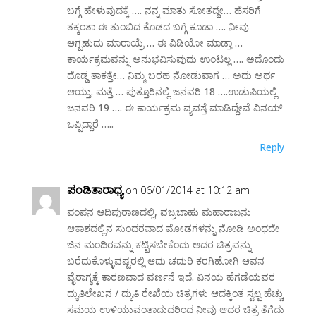
ಬಗ್ಗೆ ಹೇಳುವುದಕ್ಕೆ …. ನನ್ನ ಮಾತು ಸೋತದ್ದೇ… ಹೆಸರಿಗೆ
ತಕ್ಕಂತಾ ಈ ತುಂಬಿದ ಕೊಡದ ಬಗ್ಗೆ ಕೂಡಾ …. ನೀವು
ಆಗ್ಬಹುದು ಮಾರಾಯ್ರೆ … ಈ ವಿಡಿಯೋ ಮಾಡ್ತಾ …
ಕಾರ್ಯಕ್ರಮವನ್ನು ಅನುಭವಿಸುವುದು ಉಂಟಲ್ಲ …. ಅದೊಂದು
ದೊಡ್ಡ ತಾಕತ್ತೇ… ನಿಮ್ಮ ಬರಹ ನೋಡುವಾಗ … ಅದು ಅರ್ಥ
ಆಯ್ತು. ಮತ್ತೆ … ಪುತ್ತೂರಿನಲ್ಲಿ ಜನವರಿ 18 ….ಉಡುಪಿಯಲ್ಲಿ
ಜನವರಿ 19 …. ಈ ಕಾರ್ಯಕ್ರಮ ವ್ಯವಸ್ತೆ ಮಾಡಿದ್ದೇವೆ ವಿನಯ್
ಒಪ್ಪಿದ್ದಾರೆ …..
Reply
ಪಂಡಿತಾರಾಧ್ಯ
on 06/01/2014 at 10:12 am
ಪಂಪನ ಆದಿಪುರಾಣದಲ್ಲಿ, ವಜ್ರಬಾಹು ಮಹಾರಾಜನು
ಆಕಾಶದಲ್ಲಿನ ಸುಂದರವಾದ ಮೋಡಗಳನ್ನು ನೋಡಿ ಅಂಥದೇ
ಜಿನ ಮಂದಿರವನ್ನು ಕಟ್ಟಿಸಬೇಕೆಂದು ಆದರ ಚಿತ್ರವನ್ನು
ಬರೆದುಕೊಳ್ಳುವಷ್ಟರಲ್ಲಿ ಆದು ಚದುರಿ ಕರಗಿಹೋಗಿ ಆವನ
ವೈರಾಗ್ಯಕ್ಕೆ ಕಾರಣವಾದ ವರ್ಣನೆ ಇದೆ. ವಿನಯ ಹೆಗಡೆಯವರ
ದ್ಯುತಿಲೇಖನ / ದ್ಯುತಿ ರೇಖೆಯ ಚಿತ್ರಗಳು ಆದಕ್ಕಿಂತ ಸ್ವಲ್ಪ ಹೆಚ್ಚು
ಸಮಯ ಉಳಿಯುವಂತಾದುದರಿಂದ ನೀವು ಆದರ ಚಿತ್ರ ತೆಗೆದು