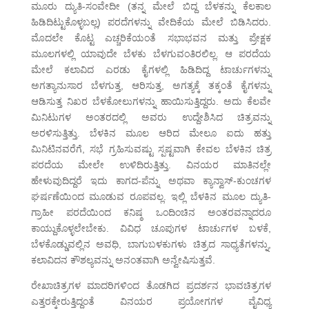
ಮೂರು ದ್ಯುತಿ-ಸಂವೇದೀ (ತನ್ನ ಮೇಲೆ ಬಿದ್ದ ಬೆಳಕನ್ನು ಕೆಲಕಾಲ
ಹಿಡಿದಿಟ್ಟುಕೊಳ್ಳಬಲ್ಲ) ಪರದೆಗಳನ್ನು ವೇದಿಕೆಯ ಮೇಲೆ ಬಿಡಿಸಿದರು.
ಮೊದಲೇ ಕೊಟ್ಟ ಎಚ್ಚರಿಕೆಯಂತೆ ಸಭಾಭವನ ಮತ್ತು ಪ್ರೇಕ್ಷಕ
ಮೂಲಗಳಲ್ಲಿ ಯಾವುದೇ ಬೆಳಕು ಬೆಳಗುವಂತಿರಲಿಲ್ಲ. ಆ ಪರದೆಯ
ಮೇಲೆ ಕಲಾವಿದ ಎರಡು ಕೈಗಳಲ್ಲಿ ಹಿಡಿದಿದ್ದ ಟಾರ್ಚುಗಳನ್ನು
ಅಗತ್ಯಾನುಸಾರ ಬೆಳಗುತ್ತ, ಆರಿಸುತ್ತ, ಅಗತ್ಯಕ್ಕೆ ತಕ್ಕಂತೆ ಕೈಗಳನ್ನು
ಆಡಿಸುತ್ತ ನಿಖರ ಬೆಳಕೋಲುಗಳನ್ನು ಹಾಯಿಸುತ್ತಿದ್ದರು. ಅದು ಕೆಲವೇ
ಮಿನಿಟುಗಳ ಅಂತರದಲ್ಲಿ ಅವರು ಉದ್ದೇಶಿಸಿದ ಚಿತ್ರವನ್ನು
ಅರಳಿಸುತ್ತಿತ್ತು. ಬೆಳಕಿನ ಮೂಲ ಆರಿದ ಮೇಲೂ ಐದು ಹತ್ತು
ಮಿನಿಟಿನವರೆಗೆ, ಸಭೆ ಗ್ರಹಿಸುವಷ್ಟು ಸ್ಪಷ್ಟವಾಗಿ ಕೇವಲ ಬೆಳಕಿನ ಚಿತ್ರ
ಪರದೆಯ ಮೇಲೇ ಉಳಿದಿರುತ್ತಿತ್ತು. ವಿನಯರ ಮಾತಿನಲ್ಲೇ
ಹೇಳುವುದಿದ್ದರೆ ಇದು ಕಾಗದ-ಪೆನ್ನು ಅಥವಾ ಕ್ಯಾನ್ವಾಸ್-ಕುಂಚಗಳ
ಘರ್ಷಣೆಯಿಂದ ಮೂಡುವ ರೂಪವಲ್ಲ. ಇಲ್ಲಿ ಬೆಳಕಿನ ಮೂಲ ದ್ಯುತಿ-
ಗ್ರಾಹೀ ಪರದೆಯಿಂದ ಕನಿಷ್ಠ ಒಂದಿಂಚಿನ ಅಂತರವನ್ನಾದರೂ
ಕಾಯ್ದುಕೊಳ್ಳಲೇಬೇಕು. ವಿವಿಧ ಚೂಪುಗಳ ಟಾರ್ಚುಗಳ ಬಳಕೆ,
ಬೆಳಕೊಡ್ಡುವಲ್ಲಿನ ಅವಧಿ, ಬಾಗುಬಳಕುಗಳು ಚಿತ್ರದ ಸಾಧ್ಯತೆಗಳನ್ನು,
ಕಲಾವಿದನ ಕೌಶಲ್ಯವನ್ನು ಅನಂತವಾಗಿ ಅನ್ವೇಷಿಸುತ್ತವೆ.
ರೇಖಾಚಿತ್ರಗಳ ಮಾದರಿಗಳಿಂದ ತೊಡಗಿದ ಪ್ರದರ್ಶನ ಭಾವಚಿತ್ರಗಳ
ಎತ್ತರಕ್ಕೇರುತ್ತಿದ್ದಂತೆ ವಿನಯರ ಪ್ರಯೋಗಗಳ ವೈವಿಧ್ಯ