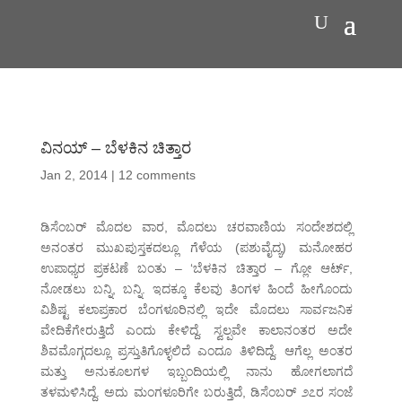
ವಿನಯ್ – ಬೆಳಕಿನ ಚಿತ್ತಾರ
Jan 2, 2014
|
12 comments
ಡಿಸೆಂಬರ್ ಮೊದಲ ವಾರ, ಮೊದಲು ಚರವಾಣಿಯ ಸಂದೇಶದಲ್ಲಿ
ಅನಂತರ ಮುಖಪುಸ್ತಕದಲ್ಲೂ ಗೆಳೆಯ (ಪಶುವೈದ್ಯ) ಮನೋಹರ
ಉಪಾಧ್ಯರ ಪ್ರಕಟಣೆ ಬಂತು – ‘ಬೆಳಕಿನ ಚಿತ್ತಾರ – ಗ್ಲೋ ಆರ್ಟ್,
ನೋಡಲು ಬನ್ನಿ, ಬನ್ನಿ. ಇದಕ್ಕೂ ಕೆಲವು ತಿಂಗಳ ಹಿಂದೆ ಹೀಗೊಂದು
ವಿಶಿಷ್ಟ ಕಲಾಪ್ರಕಾರ ಬೆಂಗಳೂರಿನಲ್ಲಿ ಇದೇ ಮೊದಲು ಸಾರ್ವಜನಿಕ
ವೇದಿಕೆಗೇರುತ್ತಿದೆ ಎಂದು ಕೇಳಿದ್ದೆ. ಸ್ವಲ್ಪವೇ ಕಾಲಾನಂತರ ಅದೇ
ಶಿವಮೊಗ್ಗದಲ್ಲೂ ಪ್ರಸ್ತುತಿಗೊಳ್ಳಲಿದೆ ಎಂದೂ ತಿಳಿದಿದ್ದೆ. ಆಗೆಲ್ಲ ಅಂತರ
ಮತ್ತು ಅನುಕೂಲಗಳ ಇಬ್ಬಂದಿಯಲ್ಲಿ ನಾನು ಹೋಗಲಾಗದೆ
ತಳಮಳಿಸಿದ್ದೆ. ಅದು ಮಂಗಳೂರಿಗೇ ಬರುತ್ತಿದೆ, ಡಿಸೆಂಬರ್ ೨೭ರ ಸಂಜೆ