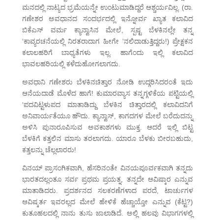
ಮನದಲ್ಲಿ ನಾಟ್ಯದ ಭ್ರಮೆಯನ್ನೇ ಉಂಟುಮಾಡಿದ್ದರೆ ಆಶ್ಚರ್ಯವಿಲ್ಲ. (ರಾ.
ಗಣೇಶರ ಅವಧಾನದ ಸಂದರ್ಭದಲ್ಲಿ ಇನ್ನೋರ್ವ ಖ್ಯಾತ ಕಲಾವಿದ
ಬಿಕೆಎಸ್ ವರ್ಮ ಕ್ಯಾನ್ವಾಸಿನ ಮೇಲೆ, ಸ್ಪಷ್ಟ ಬೆಳಕಿನಲ್ಲೇ ತನ್ನ
‘ಕಾವ್ಯರಚನೆಯಲ್ಲಿ ನಿರತರಾದಾಗ ಹೀಗೇ ‘ನಲಿದಾಡುತ್ತಿದ್ದರು!) ಪ್ರೇಕ್ಷಕನ
ಕಲಾಲಹರಿಗೆ ಬಾಧ್ಯತೆಗಳು ಇಲ್ಲ. ಹಾಗೆಂದು ಇಲ್ಲಿ ಕಲಾವಿದ
ಭಾವಲಹರಿಯಲ್ಲಿ ಕಳೆದುಹೋಗಲಾಗದು.
ಅವಧಾನಿ ಗಣೇಶರು ಬೆಳಕಿನಚಿತ್ತಾರ ನೋಡಿ ಉದ್ಗರಿಸಿದರಂತೆ ಇದು
ಆನೆಯದಾಡೆ ಮೊಳೆದ ಹಾಗೆ! ಕುಮಾರವ್ಯಾಸ ತನ್ನಗ್ಗಳಿಕೆಯ ಪಟ್ಟಿಯಲ್ಲಿ
‘ಪದವಿಟ್ಟಳುಪದ ಮಾತಾಡಿದ್ದು ಬೆಳಕಿನ ಚಿತ್ತಾರದಲ್ಲಿ ಕಲಾವಿದನಿಗೆ
ಅನಿವಾರ್ಯತೆಯೂ ಹೌದು. ಕ್ಯಾನ್ವಾಸ್, ಕಾಗದಗಳ ಮೇಲೆ ಬರೆದುದನ್ನು
ಅಳಿಸಿ ಪುನಾರೂಪಿಸುವ ಅವಕಾಶಗಳು ಮುಕ್ತ. ಆದರೆ ಇಲ್ಲಿ ಬಿಟ್ಟ
ಬೆಳಕಿಗೆ ಕತ್ತಲಿನ ಮಾಸು ತರಲಾಗದು. ಯಾರೂ ಬೆಳಕು ಬೀರಬಹುದು,
ಕತ್ತಲನ್ನು ಚೆಲ್ಲಲಾರರು!
ವಿನಯ್ ಪ್ರಾಸಂಗಿಕವಾಗಿ, ಹೆಸರಿನಂತೇ ವಿನಯಪೂರ್ವಕವಾಗಿ ತನ್ನದು
ಭಾರತದಲ್ಲಂತೂ ಸರ್ವ ಪ್ರಥಮ ಪ್ರಯತ್ನ, ತನ್ನದೇ ಆವಿಷ್ಕಾರ ಎನ್ನುವ
ಮಾತಾಡಿದರು. ಪ್ರದರ್ಶನದ ಸಲಕರಣೆಗಳಾದ ಪರದೆ, ಟಾರ್ಚುಗಳ
ಆವಿಷ್ಕರ್ತ ಇವರಲ್ಲದ ಮೇಲೆ ಹೇಳಿಕೆ ಹೆಚ್ಚಾಯ್ತೋ ಎನ್ನುವ (ಕೆಟ್ಟ?)
ಕುತೂಹಲದಲ್ಲಿ ನಾನು ತುಸು ಜಾಲಾಡಿದೆ. ಅಲ್ಲಿ ಹಲವು ವಿಭಾಗಗಳಲ್ಲಿ