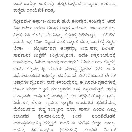
ಡಾನ್ ಬಾಸ್ಕೋ ಹಾಲಿನಲ್ಲೇ ಪ್ರಸ್ತುತಿಗೊಳ್ಳಲಿದೆ ಎನ್ನುವಾಗ ಉಳಿದದ್ದು
ತಾಳ್ಮೆಯ ಇಳಿಯೆಣಿಕೆ ಮಾತ್ರ.
ಗ್ಲೋವರ್ಮ್ ಅರ್ಥಾತ್ ಮಿಣುಕು ಹುಳು ಕೇಳಿದ್ದೇನೆ, ಕಂಡಿದ್ದೇನೆ. ಆದರೆ
ಗ್ಲೋ ಆರ್ಟ್ ಅಥವಾ ಬೆಳಕಿನ ಚಿತ್ತಾರ – ಕೇಳಿಲ್ಲ, ಊಹಿಸಲೂ ಇಲ್ಲ.
ವಿಜ್ಞಾನಿಗಳು ಬೆಳಕಿನ ವೇಗವನ್ನು ಲೆಕ್ಕದಲ್ಲಿ ಹಿಡಿದಿದ್ದಾರೆ – ಸೆಕೆಂಡಿಗೆ
ಮೂರು ಲಕ್ಷ ಕಿಮೀ. ವಿಜ್ಞಾನ ಕಂಡ ಅತ್ಯಂತ ದೊಡ್ಡ ಮಾನಕಕ್ಕೆ ಸ್ಫೂರ್ತಿ
ಬೆಳಕು – ಜ್ಯೋತಿರ್ವರ್ಷ! ಅಂಥದ್ದನ್ನು ಐದು-ಹತ್ತು ಮಿನಿಟಿಗೆ,
ಸಾರ್ವಜನಿಕ ವೀಕ್ಷಣೆಗೆ ಒಡ್ಡಿಕೊಳ್ಳುವಂತೆ, ಅದೂ ಚಿತ್ರರೂಪಿಸುವಲ್ಲಿ
ಬಳಸುವುದು, ಹಿಡಿದು ಇಡುವುದಂದರೇನು? ಸಿನಿಮ ಒಂದು ಲೆಕ್ಕದಲ್ಲಿ
ಬೆಳಕಿನ ಚಿತ್ರವೇ; ಸ್ಥಿರ ಪರದೆಯ ಮೇಲಕ್ಕೆ ಪ್ರಕ್ಷೇಪಿತ ಬೆಳಕು. ಹಾಗೇ
ನಭೋಮಂಡಲದ ಕತ್ತಲನ್ನೇ ‘ಪರದೆಯಂತೆ ಬಳಸಬಹುದಾದ ಲೇಸರ್
ಚಿತ್ತಾರಗಳ ವೈಭವವೂ ನಾವು ತಿಳಿಯದ್ದೇನಲ್ಲ. ಈ ಎರಡೂ ಪ್ರಕಾರಗಳಲ್ಲಿ
ಬೆಳಕಿನ ಮೂಲ ಬತ್ತಿದ ಮರುಕ್ಷಣದಲ್ಲಿ ಚಿತ್ರ ನಷ್ಟವಾಗುತ್ತದೆ. ಇನ್ನೂ
ಮುಖ್ಯವಾಗಿ, ಅವುಗಳಲ್ಲಿ ನೇಪಥ್ಯದಲ್ಲಿ ಕಲಾ ಪ್ರೌಢಿಮೆಯಿದ್ದರೂ (ನಟ,
ನಿರ್ದೇಶಕ, ಬೆಳಕು, ಕ್ಯಾಮರಾ ಇತ್ಯಾದಿ) ಅಂದಂದಿನ ಪ್ರಕಟನೆಯಲ್ಲಿ
ಮೆರೆಯುವುದು ಶುದ್ಧ ತಂತ್ರಜ್ಞಾನ ಮಾತ್ರ. ಹಾಗಾಗಿ ಎಂದೂ ಎಲ್ಲೂ
ಕಲಾವಿದನ ಗೈರುಹಾಜರಿಯಲ್ಲಿ ಒಂದೇ ನಿಖರತೆಯೊಡನೆ
ಮರುಪ್ರದರ್ಶನಕ್ಕೂ ದಕ್ಕುತ್ತದೆ. ಆದರೆ ಈ ಬೆಳಕಿನ ಚಿತ್ತಾರ ಹಾಗಲ್ಲ.
ಅದನ್ನು ತಿಳಿದುಕೊಳ್ಳಲು (ಬಹುತೇಕ) ಕಲಾವಿದ ವಿನಯ್