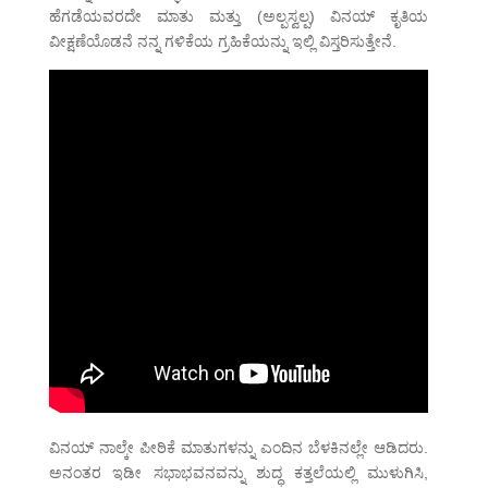
ಹೆಗಡೆಯವರದೇ ಮಾತು ಮತ್ತು (ಅಲ್ಪಸ್ವಲ್ಪ) ವಿನಯ್ ಕೃತಿಯ
ವೀಕ್ಷಣೆಯೊಡನೆ ನನ್ನ ಗಳಿಕೆಯ ಗ್ರಹಿಕೆಯನ್ನು ಇಲ್ಲಿ ವಿಸ್ತರಿಸುತ್ತೇನೆ.
ವಿನಯ್ ನಾಲ್ಕೇ ಪೀಠಿಕೆ ಮಾತುಗಳನ್ನು ಎಂದಿನ ಬೆಳಕಿನಲ್ಲೇ ಆಡಿದರು.
ಅನಂತರ ಇಡೀ ಸಭಾಭವನವನ್ನು ಶುದ್ಧ ಕತ್ತಲೆಯಲ್ಲಿ ಮುಳುಗಿಸಿ,