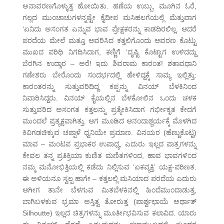
ಅನಾವರಣಗೊಳ್ಳುತ್ತ ಹೋಯಿತು. ಹಣೆಯ ಉಬ್ಬು, ಮೂಗಿನ ಓರೆ,
ಗಲ್ಲದ ಮುಂಚಾಚುಗಳನ್ನಷ್ಟೇ ಕೈದೀಪ ಮಸಿಹಲಗೆಯಲ್ಲಿ ಮೆತ್ತುವಾಗ
‘ಏನಿದು ಅಸಂಗತ ಎನ್ನುವ ಭಾವ ಪ್ರೇಕ್ಷಕರನ್ನು ಕಾಡದಿರಲಿಲ್ಲ. ಆದರೆ
ಪರದೆಯ ಮೇಲೆ ಮತ್ತೂ ಆವರಿಸಿದ ಕತ್ತಲಿಗೊಂದು ಆವರಣ ಕೊಟ್ಟು
ಮುಖದ ಪರಿಧಿ ನಿಗದಿಸಿದಾಗ, ಕಣ್ಣಿಗೆ ‘ದೃಷ್ಟಿ ಕೊಟ್ಟಾಗ ಉಳಿದದ್ದು
ಬೆರಗಿನ ಉದ್ಗಾರ – ಅರೆ! ಇದು ಶಿವರಾಮ ಕಾರಂತ! ಶತಾವಧಾನಿ
ಗಣೇಶರು ಬೇರೊಂದು ಸಂದರ್ಭದಲ್ಲಿ ಹೇಳಿದ್ದಕ್ಕೆ ಸಾಮ್ಯ ಇಲ್ಲಿತ್ತು:
ಕಾರಂತರನ್ನು ಸುತ್ತುವರಿದಿದ್ದ ಕಪ್ಪನ್ನು ವಿನಯ್ ಬೆಳಕಿನಿಂದ
ನಿವಾರಿಸಿದ್ದರು. ವಿನಯ್ ಕೈಯಲ್ಲಿನ ಬೆಳಕೋಲಿನ ಒಂದು ಚಳಕ
ಸುತ್ತುವರಿದ ಅಸಂಗತ ಕತ್ತಲನ್ನು ಪ್ರತ್ಯೇಕಿಸಿದಾಗ ಗರ್ಭೀಕೃತ ಕೇದಗೆ
ಮುಂದಲೆ ಪ್ರತ್ಯಕ್ಷವಾಗಿತ್ತು. ಆಗ ಮೂಡಿದ ಆನಂದಾಶ್ಚರ್ಯಕ್ಕೆ ಮೊಳಗಿದ
ಕಿವಿಗಡಚಿಕ್ಕುವ ಚಪ್ಪಾಳೆ ಧ್ವನಿಯೇ ಪ್ರಮಾಣ. ವಿನಯರ (ಹೆಣ್ಣುಕೊಟ್ಟ)
ಮಾವ – ಮಂಟಪ ಪ್ರಭಾಕರ ಉಪಾಧ್ಯ, ಎದುರು ಇಲ್ಲದ ಪಾತ್ರಗಳನ್ನು
ಕೇವಲ ತನ್ನ ಪ್ರತಿಕ್ರಿಯಾ ಕುಣಿತ ಮಣಿತಗಳಿಂದ, ಹಾವ ಭಾವಗಳಿಂದ
ನಮ್ಮ ಮನೋಭಿತ್ತಿಯಲ್ಲಿ ಕಡೆದು ನಿಲ್ಲಿಸುವ ‘ಏಕವ್ಯಕ್ತಿ’ ಯಕ್ಷ-ಪರಿಣತ.
ಈ ಅಳಿಯನೂ ಸ್ವಲ್ಪ ಹಾಗೇ – ಕತ್ತಲಲ್ಲಿ ಮಸಿಯಾದ ಪರದೆಯ ಎದುರು
ಆಗೀಗ ತಾನೇ ಬೆಳಗುವ ಮಿತಬೆಳಕಿನಲ್ಲಿ ಹಿಂದೆಮುಂದಾಡುತ್ತ,
ಬಾಗಿಬಳಕುವ ಭ್ರಮಾ ಅಸ್ತಿತ್ವ ತೋರುತ್ತ (ಪಾರ್ಶ್ವಛಾಯೆ ಅರ್ಥಾತ್
Silhoutte) ಇಲ್ಲದ ಚಿತ್ರಗಳನ್ನು ಮೂರ್ತೀಭವಿಸುವ ಕಲಾವಿದ. ಯಾರು