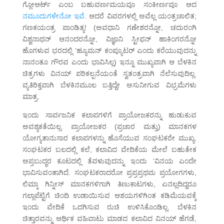
ಗ್ಲೋಆರ್ಟ್ ಎಂಬ ಬಹುವರ್ಣಮಯವೂ ಸಂಕೀರ್ಣವೂ ಆದ
ನಮೂದುಗಳೇನೋ ಇವೆ
. ಆದರೆ ವಿವರಗಳಲ್ಲಿ ಅವೆಲ್ಲ ಯಂತ್ರಚಾಲಿತ;
ಗಣಕಯಂತ್ರ ಪಾಂಡಿತ್ಯ! (ಅವಧಾನಿ ಗಣೇಶರನ್ನೋ, ಚದುರಂಗಿ
ವಿಶ್ವನಾಥನ್ ಆನಂದರನ್ನೋ, ವಿಜ್ಞಾನಿ ಸ್ಟೀಫನ್ ಹಾಕಿಂಗರನ್ನೋ
ಹೊಗಳುವ ಭರದಲ್ಲಿ ‘ಹ್ಯೂಮನ್ ಕಂಪ್ಯೂಟರ್ ಎಂದು ಕರೆಯುವುದನ್ನು
ನಾನಂತೂ ಗೌರವ ಎಂದು ಭಾವಿಸಿಲ್ಲ) ಇನ್ನೂ ಮುಖ್ಯವಾಗಿ ಆ ಬೆಳಕಿನ
ಚಿತ್ರಗಳು ವಿನಯ್ ಪರಿಕಲ್ಪನೆಯಂತೆ ಸ್ವತಂತ್ರವಾಗಿ ನೆಲೆಸುವುದಿಲ್ಲ.
ವ್ಯತಿರಿಕ್ತವಾಗಿ ಬೆಳಕಿನಮೂಲ ಬತ್ತಿದ್ದೇ ಅಸುನೀಗುವ ವಿಭ್ರಮೆಗಳು
ಮಾತ್ರ.
ಇಂದು ಸಾರ್ವಜನಿಕ ಕಲಾಪಗಳಿಗೆ ಪ್ರಾಯೋಜಕರನ್ನು ಹುಡುಕುವ
ಅವಶ್ಯಕತೆಯಿಲ್ಲ. ಪ್ರಾಯೋಜಕರ (ಪ್ರಚಾರ ಮತ್ತು) ಮಾನಕಗಳ
ಯೋಗ್ಯತಾನುಸಾರ ಕಲಾಪಗಳನ್ನು ಹೊಸೆಯುವ ಸಂಘಟಕರೇ ಮುಖ್ಯ.
ಸಂಘಟಕರ ಬಲದಲ್ಲಿ ಕಲೆ, ಕಲಾವಿದ ವೇದಿಕೆಯ ಮೇಲೆ ಬಹುತೇಕ
ಅಪ್ರಬುದ್ಧರ ಕೂಟದಲ್ಲಿ ತೆವಳುವುದನ್ನು ಇಂದು ‘ವಿನಯ ಎಂದೇ
ಭಾವಿಸುವಂತಾಗಿದೆ. ಸಂಘಟಕರಾದರೋ ಪ್ರಪ್ರಪ್ರಥಮ ಪ್ರಯೋಗಗಳು,
ಲಿಮ್ಕಾ ಗಿನ್ನೀಸ್ ಮಾನಕಗಳಿಗಾಗಿ ತಿಣುಕಾಟಗಳು, ಏನಲ್ಲದಿದ್ದರೂ
ಗಲ್ಲಾಪೆಟ್ಟಿಗೆ ಚಿಂದಿ ಉಡಾಯಿಸುವ ಆಶಯಗಳಿಗಿಂತ ಕಡಿಮೆಯವಕ್ಕೆ
ಇಂದು ವೇದಿಕೆ ಒದಗಿಸುವ ರುಚಿ ಉಳಿಸಿಕೊಂಡಿಲ್ಲ. ಬೆಳಕಿನ
ಚಿತ್ತಾರವನ್ನು ಆರ್ಥಿಕ ವಹಿವಾಟು ಮಾಡದ ಕಲಾವಿದ ವಿನಯ್ ಹೆಗಡೆ,