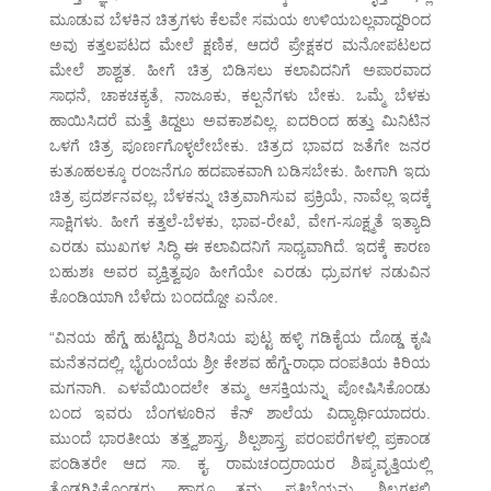
ಮೂಡುವ ಬೆಳಕಿನ ಚಿತ್ರಗಳು ಕೆಲವೇ ಸಮಯ ಉಳಿಯಬಲ್ಲವಾದ್ದರಿಂದ
ಅವು ಕತ್ತಲಪಟದ ಮೇಲೆ ಕ್ಷಣಿಕ, ಆದರೆ ಪ್ರೇಕ್ಷಕರ ಮನೋಪಟಲದ
ಮೇಲೆ ಶಾಶ್ವತ. ಹೀಗೆ ಚಿತ್ರ ಬಿಡಿಸಲು ಕಲಾವಿದನಿಗೆ ಅಪಾರವಾದ
ಸಾಧನೆ, ಚಾಕಚಕ್ಯತೆ, ನಾಜೂಕು, ಕಲ್ಪನೆಗಳು ಬೇಕು. ಒಮ್ಮೆ ಬೆಳಕು
ಹಾಯಿಸಿದರೆ ಮತ್ತೆ ತಿದ್ದಲು ಅವಕಾಶವಿಲ್ಲ. ಐದರಿಂದ ಹತ್ತು ಮಿನಿಟಿನ
ಒಳಗೆ ಚಿತ್ರ ಪೂರ್ಣಗೊಳ್ಳಲೇಬೇಕು. ಚಿತ್ರದ ಭಾವದ ಜತೆಗೇ ಜನರ
ಕುತೂಹಲಕ್ಕೂ ರಂಜನೆಗೂ ಹದಪಾಕವಾಗಿ ಬಡಿಸಬೇಕು. ಹೀಗಾಗಿ ಇದು
ಚಿತ್ರ ಪ್ರದರ್ಶನವಲ್ಲ, ಬೆಳಕನ್ನು ಚಿತ್ರವಾಗಿಸುವ ಪ್ರಕ್ರಿಯೆ, ನಾವೆಲ್ಲ ಇದಕ್ಕೆ
ಸಾಕ್ಷಿಗಳು. ಹೀಗೆ ಕತ್ತಲೆ-ಬೆಳಕು, ಭಾವ-ರೇಖೆ, ವೇಗ-ಸೂಕ್ಷ್ಮತೆ ಇತ್ಯಾದಿ
ಎರಡು ಮುಖಗಳ ಸಿದ್ಧಿ ಈ ಕಲಾವಿದನಿಗೆ ಸಾಧ್ಯವಾಗಿದೆ. ಇದಕ್ಕೆ ಕಾರಣ
ಬಹುಶಃ ಅವರ ವ್ಯಕ್ತಿತ್ವವೂ ಹೀಗೆಯೇ ಎರಡು ಧ್ರುವಗಳ ನಡುವಿನ
ಕೊಂಡಿಯಾಗಿ ಬೆಳೆದು ಬಂದದ್ದೋ ಏನೋ.
“ವಿನಯ ಹೆಗ್ಡೆ ಹುಟ್ಟಿದ್ದು ಶಿರಸಿಯ ಪುಟ್ಟ ಹಳ್ಳಿ ಗಡಿಕೈಯ ದೊಡ್ಡ ಕೃಷಿ
ಮನೆತನದಲ್ಲಿ, ಭೈರುಂಬೆಯ ಶ್ರೀ ಕೇಶವ ಹೆಗ್ಡೆ-ರಾಧಾ ದಂಪತಿಯ ಕಿರಿಯ
ಮಗನಾಗಿ. ಎಳವೆಯಿಂದಲೇ ತಮ್ಮ ಆಸಕ್ತಿಯನ್ನು ಪೋಷಿಸಿಕೊಂಡು
ಬಂದ ಇವರು ಬೆಂಗಳೂರಿನ ಕೆನ್ ಶಾಲೆಯ ವಿದ್ಯಾರ್ಥಿಯಾದರು.
ಮುಂದೆ ಭಾರತೀಯ ತತ್ತ್ವಶಾಸ್ತ್ರ, ಶಿಲ್ಪಶಾಸ್ತ್ರ ಪರಂಪರೆಗಳಲ್ಲಿ ಪ್ರಕಾಂಡ
ಪಂಡಿತರೇ ಆದ ಸಾ. ಕೃ. ರಾಮಚಂದ್ರರಾಯರ ಶಿಷ್ಯವೃತ್ತಿಯಲ್ಲಿ
ತೊಡಗಿಸಿಕೊಂಡರು ಹಾಗೂ ತಮ್ಮ ಪ್ರತಿಭೆಯನ್ನು ಶಿಲ್ಪಗಳಲ್ಲಿ