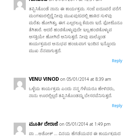
ತಪ್ಪಿಸಿಕೊಂಡೆ ನಾನು ಈ ಕಾರ್ಯಕ್ರಮ. ಸಂಜೆ ಐದೂವರೆ ವರೆಗೆ
ಮಂಗಳೂರಲ್ಲಿದ್ದೆ ನೀವು ಮುಖಪುಟದಲ್ಲಿ ಹಾಕಿದ ಸುಳಿವು
ಮರೆತು ಹೋಗಿತ್ತು. ಈಗ ಎಲ್ಲರಲ್ಲೂ ಕೆಮರಾ ಇದೆ. ಫೋಟೊನೂ
ತೆಗಿತಾರೆ. ಆದರೆ ಹಂಚಿಕೊಳ್ಳುವುದೇ ಇಲ್ಲ.ಹಂಚಿಕೊಳ್ಳುವ
ಆಸಕ್ತಿಯೇ ಹೋಗಿದೆ ಅನಿಸುತ್ತದೆ. ನೀವು ಪಾಲ್ಗೊಂಡ
ಕಾರ್ಯಕ್ರಮದ ಅನುಭವ ಹಂಚುವಾಗ ಇಂದಿನ ಇನ್ನೊಂದು
ಮುಖ ನೆನಪಾಗುತ್ತದೆ.
Reply
VENU VINOD
on 05/01/2014 at 8:39 am
ಒಳ್ಳೆಯ ಕಾರ್ಯಕ್ರಮ ಎಂದು ನನ್ನ ಗೆಳೆಯರೂ ಹೇಳಿದರು,
ನಾನು ಊರಲ್ಲಿಲ್ಲದೆ ತಪ್ಪಿಸಿಕೊಂಡದ್ದು ಬೇಸರವೆನಿಸುತ್ತದೆ.
Reply
ಮೂರ್ತಿ ದೇರಾಜೆ
on 05/01/2014 at 1:49 pm
ವಾ …ಅಶೋಕ್ … ವಿನಯ ಹೆಗಡೆಯವರ ಈ ಕಾರ್ಯಕ್ರಮದ