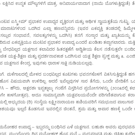
ು ಲಕ್ಷಿಸಿದ ಉನ್ನತ ಮೌಲ್ಯಗಳಿಗೆ ಮಾತ್ರ. ಅನಿವಾರ್ಯವಾದಾಗ (ನಾಯಿ ಬೊಗಳುತ್ತಿದ್ದಂತೆ) 
ಮಂಟಪ ಐಸ್ಕ್ರೀಮ್’ ಪ್ರಭಾಕರ ಉಪಾಧ್ಯರ ವೃತ್ತಿರಂಗ ಮತ್ತು ಆರ್ಥಿಕ ಸ್ವಾಯತ್ತತೆಯ ಗುಟ್ಟು. ಯ
ಮಾರಾಟಗಳಿಂದ ಒದಗಿದ ಎಲ್ಲಾ ಹಣವನ್ನಿವರು (ಇವರ ಏಕವ್ಯಕ್ತಿ ತಂಡದಲ್ಲಿ ಹಿಮ್ಮೇಳ
ುವ ಸಂಭಾವನೆ, ಸವಲತ್ತುಗಳನ್ನು ಒದಗಿಸಿ) ತನಗೆ ಸಂಸ್ಕಾರ ಮತ್ತು ಖ್ಯಾತಿಯನ್ನು ಕೊ
ಿರುವ ಏಕವ್ಯಕ್ತಿಯೂ ಮಂಟಪ ಪ್ರಭಾಕರ ಉಪಾಧ್ಯ ಎಂದರೆ ಖಂಡಿತಾ ತಪ್ಪಾಗಲಾರದು. ಮತ್ತಿದಕ
ೇಧವಿಲ್ಲದ ಯಕ್ಷಗಾನ ಕಲಾವಿದರ ಹಿತರಕ್ಷಣೆಗೆ ಅದ್ವಿತೀಯ ಕೆಲಸ ನಡೆಸುತ್ತಲೇ ಬಂದಿ
 ಯಕ್ಷ-ಶಿಕ್ಷಣ ಮತ್ತು ಪ್ರದರ್ಶನಾವಕಾಶ ಒದಗಿಸುವ ಯಕ್ಷ ಶಿಕ್ಷಣ ಟ್ರಸ್ಟ್ ಮತ್ತು ೩. ಎಂ
ವ ಯಕ್ಷಗಾನ ಕೇಂದ್ರ, ಇವುಗಳು ಧಾರಾಳ ಸಾಕ್ಷಿ ನುಡಿಯಬಲ್ಲವು.
ದದ್ದೇ ಹಾಗೆ. ಮಳೆಗಾಲದಲ್ಲಿ ಮೇಳದ ಬಂಧವಿಲ್ಲದ ಕೂಟಗಳು ಭವನಗಳೊಳಗೆ ವಿಕಸಿಸುತ್ತಿದ್ದಂತೆ ಹ
ಹೊಸ ವಿಷಯವಾಗಿ ಉಳಿದಿಲ್ಲ. ಆದರೆ ಇವೆಲ್ಲವುಗಳ ಸಾರ ತೆಗೆದು, ಒಂದೇ ವೇದಿಕೆಗೆ ಒ
ಿಸಿ – ಹೌದು, ಅಕ್ಷರಶಃ ಇಪ್ಪತ್ನಾಲ್ಕು ಗಂಟೆಗೆ ವಿಸ್ತರಿಸಿದ ಪ್ರಯೋಗಗಳನ್ನು (೨೦೦೩ರಲ್ಲಿ ಕಲ
 ಹಾಗೇ ಕಾಳಗೋತ್ಸವ), ಅದೂ ಸಾಮಾನ್ಯವಾಗಿ ಯಕ್ಷವಲಯವೆಂದೇ ಪರಿಗಣಿತವಾಗುವ ಕರಾ
ಖ್ಯಾತಿಯಲ್ಲಿ ಅಭ್ಯುದಯ (ರಿ) ಸಂಸ್ಥೆಯ ಲಕ್ಷ್ಮೀನಾರಾಯಣ ಕಾಶಿಯವರಿಗೆ ಸಮಭುಜದ ಪಾಲುಗಾರ
ಆಶಯವೂ ಇಲ್ಲದೆ ತೊಡಗುವ ಇವರಲ್ಲಿನ ಚಿಂತನೆ, ಶ್ರಮ ಮತ್ತು ಅಪಾರ ಹಣಕ್ಕೆ ಒಂದೇ ಲಕ್
ರು ಮನೋಹರ ಉಪಾಧ್ಯ – ಇಬ್ಬರನ್ನು ಬಂಧಿಸಿದ ಎಳೆ ಯಕ್ಷಗಾನ. ಬಹುಶಃ ಅವರು ಪುರಭವನದಲ
ಾನವೈಭವ. ಮುಂದೊಂದು ದಿನ ಮನೋಹರ್ ಹೊಸ ಮನೆ – ಮಧ್ಯಮಾವತಿ ಮತ್ತು ಚಿಕಿತ್ಸಾ ಕುಟೀ