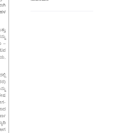
ಾಗಿ
ಬಹಳ
್ತು
ನ್ನು
ೂ –
ಂಟಪ
ನಯ,
ಲ್ಲಿ
ದವರ)
್ನು
ಶೇಷ
ೋಗ-
ವಾದ
ರ್ಣ
ಯಾದಿ
 ಆಗ