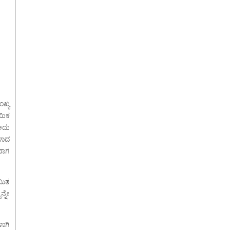
ಖ್ಯ
ಯಿಕ
 ಅದು
ತಳಾದ
ುವಾಗ
ಮಿತ
್ನೇ
ಳಾಗಿ