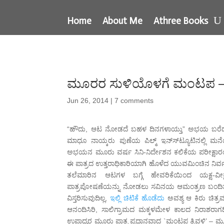
Home
About Me
Athree Books
ಮೂರರ ಸುಳಿಯೊಳಗೆ ಮಂಟಪ – ಯಕ
Jun 26, 2014
|
7 comments
“ಹೌದು, ಆಟ ನೋಡದೆ ಬಹಳ ದಿನಗಳಾಯ್ತು” ಅಭಯ ಬರೆದುಕೊಟ
ಮಾಧೂ ನಾಯ್ಕರು ಪುಣೆಯ ಪಿಲ್ಮ್ ಇನ್ಸ್‍ಟ್ಯೂಟಿನಲ್ಲಿ ಮನ
ಅಭಯನ ಮೂರು ವರ್ಷ ಸಿನಿ-ನಿರ್ದೇಶನ ಕಲಿಕೆಯ ಪರೀಕ್ಷಾರಂಗ.
ಈ ಪಾತ್ರದ ಉತ್ತರಾಧಿಕಾರಿಯಾಗಿ ಹೊಳೆದ ಯುವಮಿಂಚಿನ ನಿರ
ತಲೆಮಾರಿನ ಆಟಗಳ ಬಗ್ಗೆ ಹೇವರಿಕೆಯಿಂದ ಯಕ್ಷ-ವೀಕ್ಷಣ
ಪಾತ್ರಪೋಷಣೆಯನ್ನು ನೋಡಲು ಸವಿನಯ ಆಮಂತ್ರಣ ಬಂದಿತ್ತು. ಆ
ವಿಸ್ತರಿಸುವುದಿಲ್ಲ,
ಇಲ್ಲಿ ಚಿಟಿಕೆ ಹೊಡೆದು
ಅವಶ್ಯ ಆ ಕಿರು ಚಿತ್ರವ
ಆನಂದಿಸಿರಿ, ಸಾಲಿಗ್ರಾಮದ ಮಕ್ಕಳಮೇಳ ಕಾಲದ ನಿರಾಶರಾಗದ
ಉಪಾಧ್ಯರ ಮೂರು ಪಾತ್ರ ಪ್ರಧಾನವಾದ `ಮಂಟಪ ತ್ರಿವಳಿ’ – ಮೂ