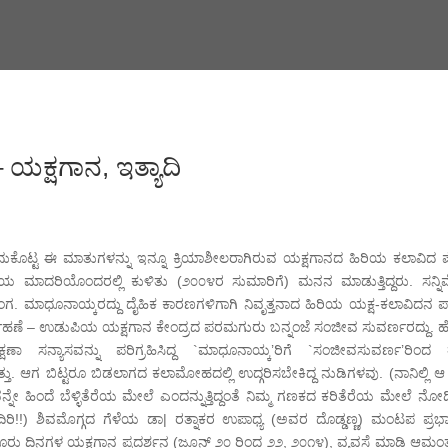
್ಷಗಾನ, ಇತ್ಯಾದಿ
್ಟ ಈ ಮಾತುಗಳನ್ನು ಇನ್ನೂ ಕ್ರಿಯಾಶೀಲರಾಗಿರುವ ಯಕ್ಷಗಾನದ ಹಿರಿಯ ಕಲಾವಿದ ಪೇತ
ೆಯ ಮಾದರಿಯೊಂದರಲ್ಲಿ ಕುಳಿತು (೨೦೦೪ರ ಸುಮಾರಿಗೆ) ಮನನ ಮಾಡುತ್ತಿದ್ದರು. ಸನ್ನಿ
 ಮಾಧೂನಾಯ್ಕರದ್ದು ದೈಹಿಕ ಕಾರಣಗಳಿಗಾಗಿ ನಿವೃತ್ತನಾದ ಹಿರಿಯ ಯಕ್ಷ-ಕಲಾವಿದನ ಪಾತ
್ವಹಣೆ – ಉಡುಪಿಯ ಯಕ್ಷಗಾನ ಕೇಂದ್ರದ ಪರಮಗುರು ಬನ್ನಂಜೆ ಸಂಜೀವ ಸುವರ್ಣರದ್ದು. 
ಾ ಸನ್ಯಾಸವನ್ನು ಪರಿಗ್ರಹಿಸಿದ್ದ `ಮಾಧೂನಾಯ್ಕ’ರಿಗೆ `ಸಂಜೀವಸುವರ್ಣ’ರಿಂದ ತ
ಗ ಬಿಟ್ಟರೂ ಬಿಡಲಾಗದ ಕಲಾಮೋಹದಲ್ಲಿ ಉದ್ಗರಿಸಬೇಕಿದ್ದ ನುಡಿಗಳವು. (ನಾನಿಲ್ಲಿ ಆ 
ನ್ನೇ ಹಿಂದೆ ಬೆಳ್ಳಿತೆರೆಯ ಮೇಲೆ ಎಂದನ್ನುತ್ತಿದ್ದಂತೆ ನಿಮ್ಮ ಗಣಕದ ಕರಿತೆರೆಯ ಮೇಲೆ ನೋಡ
ಿರಿ!!) ಶಿವಮೊಗ್ಗದ ಗೆಳೆಯ ಡಾ| ರತ್ನಾಕರ ಉಪಾಧ್ಯ (ಅವರ ದೊಡ್ಡಣ್ಣ) ಮಂಟಪ ಪ್ರಭ
ರು ದಿನಗಳ ಯಕ್ಷಗಾನ ಪ್ರದರ್ಶನ (ಜೂನ್ ೨೦ ರಿಂದ ೨೨, ೨೦೧೪), ವ್ಯವಸ್ಥೆ ಮಾಡಿ ಆಮಂತ