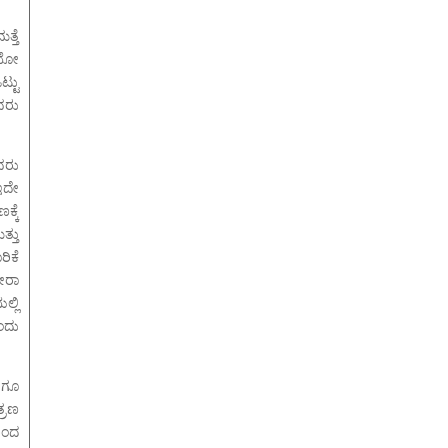
ತ್ತೆ
ಿಯೋ
್ಟು
ವರು
ವರು
ಇದೇ
್ಕೆ
ತ್ತು
ಿಕೆ
ೀರಾ
ಲ್ಲಿ
ಂದು
ಿಗೂ
್ರಣ
ರಿಂದ