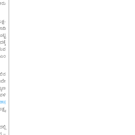
ತೇರು
ಕ್ಷ-
ಾದಿ
ಟ್ಟ
್ಕೆ
ರುವ
ಜಿಎಂ
ಗಲಿನ
ಂದೇ
್ಯಾಣ
ವಳಿ
ಡಾ|
ಷ್ಯ
್ಲಿ
ರ –