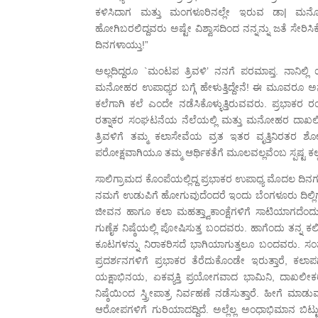
ಕಳಿಸಿದಾಗ ಮತ್ತು ಮಂಗಳೂರಿನಲ್ಲೇ ಇರುವ ಡಾ| ಮನೋಹರ
ಹೋಗಿಬರಲಿದ್ದವರು ಅಷ್ಟೇ ವಿಶ್ವಾಸದಿಂದ ನನ್ನನ್ನು ಜತೆ ಸ
ದಿನಗಳಾಯ್ತು!”
ಅಲ್ಲದಿದ್ದರೂ `ಮಂಟಪ ತ್ರಿವಳಿ’ ನನಗೆ ಪರಮಾಪ್ತ. ನಾನಿಲ್
ಮನೋಹರ ಉಪಾಧ್ಯರ ಬಗ್ಗೆ ಹೇಳುತ್ತಿದ್ದೇನೆ! ಈ ಮೂವರೂ ಅನ್ಯ ವ
ಕಲೆಗಾಗಿ ಕಲೆ ಎಂದೇ ನಡೆಸಿಕೊಳ್ಳುತ್ತಿರುವವರು. ಪ್ರಭಾಕರ 
ರತ್ನಾಕರ ಸಂಘಟನೆಯ ನೆಲೆಯಲ್ಲಿ ಮತ್ತು ಮನೋಹರ ದಾಖಲೀಕ
ತ್ರಿವಳಿಗೆ ತಮ್ಮ ಕಲಾಸೇವೆಯ ವ್ರತ ಇತರ ವೃತ್ತಿನಿರತರ
ಪರೋಕ್ಷವಾಗಿಯೂ ತಮ್ಮ ಆರ್ಥಿಕತೆಗೆ ಮೂಲವಲ್ಲವೆಂಬ ಸ್ಪಷ್ಟ ಕಲ್
ಸಾಲಿಗ್ರಾಮದ ಕೊಂಪೆಯಲ್ಲಿದ್ದ ಪ್ರಭಾಕರ ಉಪಾಧ್ಯ ಮೊದಲ ದಿನಗಳ
ನಮಗೆ ಉಡುಪಿಗೆ ಹೋಗುವುದೆಂದರೆ ಇಂದು ಬೆಂಗಳೂರು ದಿಲ್ಲಿಗೆ ಹ
ಜೀವನ ಹಾಗೂ ಕಲಾ ಮಹತ್ತ್ವಾಕಾಂಕ್ಷೆಗಳಿಗೆ ಸಾಟಿಯಾಗದೆಂದು 
ಗುಣೈಕ ನಿಷ್ಠೆಯಲ್ಲಿ ಪೋಷಿಸುತ್ತ ಬಂದವರು. ಹಾಗೆಂದು ತನ್ನ
ಕೂಟಗಳನ್ನು ನಿರಾಕರಿಸದೆ ಭಾಗಿಯಾಗುತ್ತಲೂ ಬಂದವರು. 
ಪ್ರದರ್ಶನಗಳಿಗೆ ಪ್ರಭಾಕರ ತೆರೆದುಕೊಂಡೇ ಇರುತ್ತಾರೆ, 
ಯಕ್ಷಾಭಿನಯ, ಏಕವ್ಯಕ್ತಿ ಪ್ರಯೋಗವಾದ ಭಾಮಿನಿ, ದಾಖಲೀಕರ
ನಿಷ್ಠೆಯಿಂದ ಸ್ತ್ರೀಪಾತ್ರ ನಿರ್ವಹಣೆ ನಡೆಸುತ್ತಾರೆ. ಹೀಗೆ 
ಆರೋಪಗಳಿಗೆ ಗುರಿಯಾದದ್ದಿದೆ. ಅಲ್ಲೆಲ್ಲ ಅಂಧಾಭಿಮಾನ ಬಿ