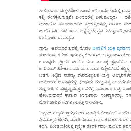
ಸಾಲಿಗ್ರಾಮದ ಮಕ್ಕಳಮೇಳ ಕಾಲದ ಅನಿವಾರ್ಯತೆಯಲ್ಲಿ (ಮಕ್ಕಳು ಪ್
ಕಟ್ಟಿ ರಂಗಕ್ಕೇರಿಸುತ್ತಲೇ ಬಂದವರಲ್ಲಿ ಬಹುಮುಖ್ಯರು 
ಮಾಡಿಯೋ ಸೂಊಊಪರ್ ಸ್ಥಿರಚಿತ್ರಗಳನ್ನು ದಾಖಲು ಮಾಡಿ, 
ಹಂದೆಯವರ ಕುಟುಂಬದ ಯಕ್ಷ-ಪ್ರೀತಿ, ಶ್ರಮಗಳನ್ನು ಒಮ್ಮೆಗಾ
ಮನೋಹರ ಉಪಾಧ್ಯರು.
ನಾನು `ಅಭಯಾರಣ್ಯ’ದಲ್ಲಿ ಮೊದಲ
ದೀವಟಿಗೆ ಯಕ್ಷ-ಪ್ರದರ್ಶನ
ಶತಾವಧಾನಿ ಗಣೇಶ. ಇವರನ್ನು ಬೆಂಗಳೂರು ಬಸ್ಸಿನಿಂದಿಳಿಸಿಕ
ಉಪಾಧ್ಯರು. ಶ್ರೀಧರ ಹಂದೆಯವರು ಬಾಲಾಪ್ಯ ಪ್ರಭಾವಿಸಿದ
ಹಗುರವಾಗಿರಬೇಕು ಎಂದು ಯಾರಾದರೂ ವಿಶ್ಲೇಷಿಸಿದರೆ ತಪ್ಪಿಲ್ಲ. 
ಬಡಗು ತಿಟ್ಟಿನ ಸಾಕಷ್ಟು ಪುನರುಜ್ಜೀವಿತ ಯಕ್ಷ ಆಖ್ಯಾ
ಮನೋಹರ ಉಪಾಧ್ಯರದ್ದೇ. (ಅಭಯ ಮತ್ತು ನನ್ನ ಸಹಕಾರಗಳೇನ
ಸಣ್ಣ ಆರ್ಥಿಕ ಮಟ್ಟದ್ದುಮಾತ್ರ.) ಬೆಳಿಗ್ಗೆ ಎಂಟರಿಂದ ರಾತ್ರಿ
ಹೇಳುವುದಾದರೆ ಕಾಡುವ ಜಾನುವಾರು ಸಂಕಷ್ಟಗಳನ್ನು, 
ಹೊಡಚಾಡುವ ಸಂಗತಿ ನಿಜಕ್ಕೂ ಅಸಾಮಾನ್ಯ.
“ಹ್ವಾಯ್ ರತ್ನಾಕರಣ್ಣಯ್ಯನ ಅಹೋರಾತ್ರಿಗೆ ಹೋಪನಾ” ಎಂದೆ
ಶಿವಮೊಗ್ಗಕ್ಕೆ ಹೋಗಿ, ನೋಡಿ ಬರುವ ಅವಕಾಶ ಬಹಳ ಸುಲಭ
ಕಳಿಸಿ, ಮಿಂಚಂಚೆಯಲ್ಲಿ ಪ್ರತ್ಯೇಕ ಹೇಳಿಕೆ ಮಾಡಿ ಮಂಟಪ ತ್ರಿವಳ