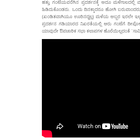
ಹತ್ತು ಗಂಟೆಯವರೆಗಿನ ಪ್ರದರ್ಶನಕ್ಕೆ ಅದೂ ಮಳೆಗಾಲದ
ಹಿಡಿದುಕೊಂಡರು. ಒಂದು ದಿನಕ್ಕಾದರೂ ಹೋಗಿ ಬರುವಾಂದರು, ನ
(ಖಂಡಿತವಾಗಿಯೂ ಊರಿನದ್ದಲ್ಲ) ಮಳೆಯ ಅಬ್ಬರ ಇರಲೇ ಇಲ್ಲ.
ಪ್ರದರ್ಶನ ಗಡಿಯಾರದ ನಿಖರತೆಯಲ್ಲಿ ಆರು ಗಂಟೆಗೆ ದೀಪೋಜ್ವಲ
ಯಾವುದೇ ಔಪಚಾರಿಕ ಸಭಾ ಕಲಾಪಗಳ ಹೊರೆಯಿಲ್ಲದಂತೆ `ಸಾವಿತ್ರ