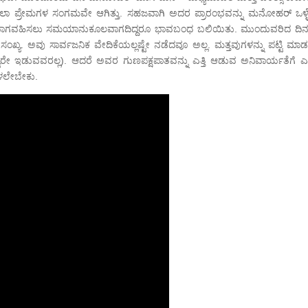
ಕಲಾ ಪ್ರೇಮಗಳ ಸಂಗಮವೇ ಆಗಿತ್ತು. ಸಹಜವಾಗಿ ಅದರ ಪ್ರಾರಂಭವನ್ನು ಮನೋಹರ್ ಒಳ್
ೆ ಭಾಗವಹಿಸಲು ಸಮಯಾನುಕೂಲವಾಗದಿದ್ದರೂ ಭಾವಬಂಧ ಬಲಿಯಿತು. ಮುಂದುವರಿದ ದಿ
ಖ್ಯ. ಅವು ಸಾರ್ವಜನಿಕ ವೇದಿಕೆಯಲ್ಲಷ್ಟೇ ನಡೆದವೂ ಅಲ್ಲ. ಮತ್ತವುಗಳನ್ನು ಪಟ್ಟಿ ಮಾ
ಯರೇ ಇಡುವವರಲ್ಲ). ಆದರೆ ಅವರ ಗುಣಪಕ್ಷಪಾತವನ್ನು ಎತ್ತಿ ಆಡುವ ಅನಿವಾರ್ಯತೆಗೆ ಎಲ
ೇಳಲೇಬೇಕು.