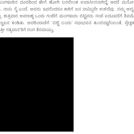
ಲ್ಲಿ ಮಂಗಳೂರಿನ ದೂರದಿಂದ ಹೇಗೆ ಹೋಗಿ ಬರಲೀಂತ ಉದಾಸೀನನಾಗಿದ್ದೆ. ಆದರೆ ಮನ
ಾನು ಸೈ ಎಂದೆ. ಅವರು ಇವರೆಂದರೂ ಕಾರಿಗೆ ಜನ ನಾವಿಬ್ಬರೇ ಉಳಿದೆವು. ನಮ್ಮ ಅದೃಷ್ಟಕ
 ಶುಕ್ರವಾರ ಅಪರಾಹ್ನ ಒಂದು ಗಂಟೆಗೆ ಮಂಗಳೂರು ಬಿಟ್ಟವರು ಸಂಜೆ ಐದೂವರೆಗೆ ಶಿವಮೊಗ
ನ ಕಂಡಿತು. ಅದರಿಂದಾಚೆಗೆ `ಬಿಟ್ಟಿ ಬಂದು’ ಸಭಾಭವನ ತುಂಬಿದ್ದಾರೆಂಬಂತೆ, ಪ್ರೇಕ್ಷಕರ
ೀ ಸತ್ಯವಾನ’ರಿಗೆ ರಂಗ ತೆರವಾಯ್ತು.