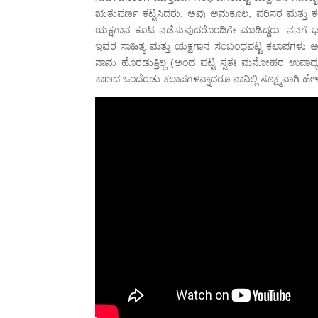
ಋತುಪರ್ಣ ಕಟ್ಟಿಸಿದರು. ಅವು ಅನುಕೂಲ, ಪರಿಸರ ಮತ್ತು 
ಯಕ್ಷಗಾನ ಕೂಟ ನಡೆಸುವುದರೊಂದಿಗೇ ಮಾಡಿದ್ದರು. ನನಗ
ಇವರ ಸಾಹಿತ್ಯ ಮತ್ತು ಯಕ್ಷಗಾನ ಸಂಬಂಧಪಟ್ಟ ಕಲಾಪಗಳು ಅಸಂ
ನಾನು ಹೊರಡುತ್ತಿಲ್ಲ (ಅಂಥ ಪಟ್ಟಿ ಸ್ವತಃ ಮನೋಹರ ಉಪಾಧ್
ಕಾಣದ ಒಂದೆರಡು ಕಲಾಪಗಳನ್ನಾದರೂ ನಾನಿಲ್ಲಿ ಸೂಕ್ಷ್ಮವಾಗಿ ಹ