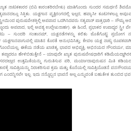
 ಖ್ಯಾತ ನಾಟಕಕಾರರ (ಬಿವಿ ಕಾರಂತರಿರಬೇಕು) ಮಾತಿಗೊಂದು ಸುಂದರ ಸಮರ್ಥನೆ ಶಿವಮೊಗ
ನದಲ್ಲೂ ಸಿಕ್ಕಿತು. ಯಕ್ಷಗಾನ ವೃತ್ತಿರಂಗದಲ್ಲಿ ಇಲ್ಲದ, ಹವ್ಯಾಸೀ ಕೂಟಗಳಲ್ಲೂ ಅಪೂರ್ವ
ರೀಯಿಂದ ಪುರುಷವೇಶಕ್ಕಿಲ್ಲಿ ಅಪವಾದ ಒದಗಿಸಿದವರು ಸತ್ಯವಾನ್ ಪಾತ್ರಧಾರಿ – ಸೌಮ್ಯ ಅರ
ನೊಂದು ಅಪವಾದ, ಇಲ್ಲಿ ಅವಶ್ಯ ಉಲ್ಲೇಖನಾರ್ಹ). ಈ ಹಿಂದೆ, ಪ್ರಭಾಕರ ಉಪಾಧ್ಯರ ಸ್ತ್ರೀ ವೇಷ
 ಪಟು – ಸುಂದರಿ ಸಂತಾನಮ್, ಯಕ್ಷನಡೆಗಳನ್ನು ಕಲಿತು ಜೊತೆಗೊಟ್ಟ ಪ್ರಯೋಗ ನ
ಣ ಯಕ್ಷಗಾನವಾಗುವಲ್ಲಿ ಮಾತಿನ ಕೊರತೆ ಅನುಭವಿಸಿತ್ತು; ಕೇವಲ ಯಕ್ಷ ನಾಟ್ಯ ರೂಪಕವಾಗಿತ್
ರ ಗೊಂಬೆಯಲ್ಲ, ಈಕೆಯ ನಡೆಯ ಖಾಚಿತ್ಯ, ಭಾವದ ಅಭಿವ್ಯಕ್ತಿ, ಅಭಿನಯದ ಸೌಂದರ್ಯ, ಮಾ
ೆ ತಪ್ಪಾದರೂ ಹೇಳಿಬಿಡುತ್ತೇನೆ – ಯಾವುದೇ ಖ್ಯಾತ ಪುರುಷವೇಷಧಾರಿಗೆ ಕಡಿಮೆಯದ್ದಾಗಿರಲಿ
ಿಸರದಲ್ಲಾದ ಉತ್ತಮಿಕೆಯನ್ನು ಗುರುತಿಸುವ ಪರಿ, ಮರ್ಯಾದಾಪುರುಷನ ಮಿತಿ ಕಡಿಯದ
ಕ್ಕೆ ಸಾವಿತ್ರಿಯನ್ನು ನಿರಾಕರಿಸುವ ಕ್ರಮ ಮತ್ತು ಕೊನೆಯಲ್ಲಿ ಸಾವಿತ್ರಿಯೊಡನೆ ವನಸೌಂದರ್ಯ
ಂಗ ಎಂದನ್ನಿಸಲೇ ಇಲ್ಲ. ಇದು ನನ್ನೊಬ್ಬನ ಭಾವನೆ ಅಲ್ಲ ಎನ್ನುವಂತೆ ಬಹುತೇಕ ತುಂಬಿದ ಭ