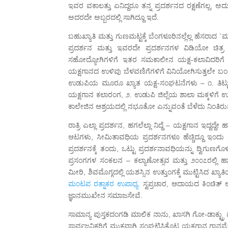
ಇವರ ವಕಾಲತ್ತು ಏನಿದ್ದರೂ ತನ್ನ ಪ್ರದರ್ಶನದ ರಕ್ಷಣೆಗಲ್ಲ, ಅದ
ಅದರದೇ ಅಬ್ಬರದಲ್ಲಿ ಸಾಗಿದ್ದೂ ಇದೆ.
ಬಹುಖ್ಯಾತಿ ಮತ್ತು ಗುಣಮಟ್ಟಕ್ಕೆ ಬೆಂಗಳೂರಿನಲ್ಲೆಲ್ಲ ಹೆಸರಾದ `
ಪ್ರದರ್ಶನ ಮತ್ತು ಇವರದೇ ಪ್ರದರ್ಶನಗಳ ವಿಡಿಯೋ ಚಿತ್ರ 
ಸಹೋದ್ಯೋಗಿಗಳಿಗೆ ಇತರ ಸಮಕಾಲೀನ ಯಕ್ಷ-ಕಲಾವಿದರಿಗೆ ಸಲ್ಲ
ಯಕ್ಷಗಾನದ ಉಳಿವು ಬೆಳವಣಿಗೆಗಳಿಗೆ ವಿನಿಯೋಗಿಸುತ್ತಲೇ ಬಂದ
ಉಡುಪಿಯ ಮೂರೂ ಖ್ಯಾತ ಯಕ್ಷ-ಸಂಘಟನೆಗಳು – ೧. ತಿಟ್ಟು ಬ
ಯಕ್ಷಗಾನ ಕಲಾರಂಗ, ೨. ಉಡುಪಿ ಜಿಲ್ಲೆಯ ಶಾಲಾ ಮಕ್ಕಳಿಗೆ ಉಚಿತ
ಕಾಲೇಜಿನ ಆಶ್ರಯದಲ್ಲಿ ನಭೂತೋ ಎನ್ನುವಂತೆ ಬೆಳೆದು ನಿಂತಿರು
ರಾತ್ರಿ ಎಲ್ಲಾ ಪ್ರದರ್ಶನ, ಹಗಲೆಲ್ಲಾ ನಿದ್ದೆ – ಯಕ್ಷಗಾನ ಇದ್
ಆಟಗಳು, ಸೀಮಿತಾವಧಿಯ ಪ್ರದರ್ಶನಗಳೂ ಹೆಚ್ಚಿದ್ದೂ ಇಂದು 
ಪ್ರದರ್ಶನಕ್ಕೆ ತಂದು, ಒಟ್ಟು ಪ್ರದರ್ಶನಾವಧಿಯನ್ನು ದ್ವಿಗುಣಗೊಳ
ಪ್ರಸಂಗಗಳ ಸಂಕಲನ – ಕಲ್ಯಾಣೋತ್ಸವ ಮತ್ತು ೨೦೦೭ರಲ್ಲಿ
ಮೀರಿ, ಶಿವಮೊಗ್ಗದಲ್ಲಿ ಯಶಸ್ಸಿನ ಉತ್ತುಂಗಕ್ಕೆ ಮುಟ್ಟಿಸಿದ 
ಮಂಟಪ ರತ್ನಾಕರ ಉಪಾಧ್ಯ.
ಸ್ವಪ್ರಚಾರ, ಆದಾಯದ ಕಿಂಚಿತ್ 
ಜ್ಞಾನಮುಖೇನ ಸಮಾಜಸೇವೆ.
ಸಾಮಾನ್ಯ ಪುಸ್ತಕದಂಗಡಿ ಮಾಲಿಕ ನಾನು, ಖಾಸಗಿ ಗೋ-ಡಾಕ್ಟ್
ಸಾರ್ವಜನಿಕರಿಗೆ ಮುಕ್ತವಾಗಿ ಸಂಘಟಿಸಿಕೊಟ್ಟ ಯಕ್ಷಗಾನ ಗ