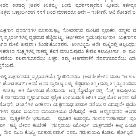
 ಉಪಾಧ್ಯ (ಅವರ ಕಿರಿತಮ್ಮ) ಒಂದು ಪ್ರದರ್ಶನಕ್ಕಾದರೂ ಪ್ರೀತಿಯ ಕರ್ತವ್ಯವ
ೇರಿಸಿಕೊಳ್ಳಲು ಒತ್ತಾಯಿಸಿದಾಗ ನನಗೆ ಬಂದ ಮಾತಾದರೂ ಅದೇ – “ಬರ್ತೇನೆ, ಆಟ ನೋಡದೆ 
ಲಿ ಯಕ್ಷಗಾನ ಪ್ರದರ್ಶನಗಳ ಮಾತಾಡುತ್ತಿಲ್ಲ, ಸೋದರರಾದ ಮಂಟಪ ಪ್ರಭಾಕರ, ರತ್ನಾಕರ ಮತ
ೃತ್ತಿರಂಗಗಳಲ್ಲಿ ದೃಢವಾದ ಹೆಜ್ಜೆಯಿಟ್ಟು, ಆರ್ಥಿಕವಾಗಿ ಸ್ವಯಂಪೂರ್ಣರಾಗಿ, ಯಕ್ಷಗಾನವ
ರಂಗದ ಮೇಲೆ ತೀವ್ರವಾಗಿ ತೊಡಗಿಕೊಂಡವರು. ಉಳಿದಿಬ್ಬರು ಅದೇ ಮಟ್ಟದಲ್ಲಿ ಅಲ್ಲದಿದ್ದರ
ರಣದ ಸೂಕ್ಷ್ಮಗಳಲ್ಲಿ ಸಾಕಷ್ಟು ಕೆಲಸ ಮಾಡಿರುವುದೂ ಕೇವಲ ಕಲಾಪ್ರೀತಿಗಾಗಿ. ಈ ಮ
 ಶೋಷಣೆಯ ಫಲವಾಗಬಾರದೆಂಬ ಎಚ್ಚರ, ತಮ್ಮ ಕೀರ್ತಿಪತಾಕೆಗೆ ನೆಪವಾಗಬಾರದೆಂಬ ವಿ
ಪನೆಯಿದೆ.
ಲ್ಲಿ ಯಕ್ಷಗಾನವನ್ನು ವೃತ್ತಿಯಾಗಿಯೇ ಸ್ವೀಕರಿಸಿದವರು. (ಅವರೇ ಹೇಳಿದ ಮಾತು: “ಆ ಕಾಲದ
ೋದ ಹಾಗೆ!”) ಆದರೆ ಅದರ ಪ್ರಾವೀಣ್ಯ ಎಷ್ಟು ಹೆಚ್ಚಿದರೂ ತನ್ನ (ಮತ್ತು ತನ್ನನ್ನು ನಂಬಿ
ಕಂಡಿತ್ತು. ಆಗ ಮೇಳದಿಂದ ಹೊರಬಂದು, ಅನ್ಯ ಸ್ವೋದ್ಯೋಗದಲ್ಲಿ `ಸೊಕ್ಕಿ’ ಕಲಾಪ್ರೀತಿಯನ
 ಕಲಿಕೆ ವರ್ತಮಾನದ ವೃತ್ತಿರಂಗದಿಂದ ಪ್ರತ್ಯೇಕ ಉಳಿಯದಂತೆ ಆಗೀಗ ಯಕ್ಷ-ಮೇಳ ಅಥವಾ ವಿ
ಸಂಶೋಧನೆ, ಚಿಂತನೆಗಳ ಎರಕವಾಗಿ ಯಕ್ಷಗಾನಾಧಾರಿತವಾಗಿ ನಡೆಯುವ ಯಾವುದೇ ಪ್ರಯ
ಕಲಾಪಗಳಿಗೆ ಪ್ರಚಾರ ಬಯಸದ ದಾನಿಯಾಗಿಯೂ ಬೆಳೆದಿದ್ದಾರೆ. ಅದು ಅಷ್ಟಾವಧಾನದ ಅಂಗ
ಣ, ಪ್ರಾತ್ಯಕ್ಷಿಕೆಗಳೇ ಇರಬಹುದು – ಪ್ರಭಾಕರ ಉಪಾಧ್ಯರು ಸಂಭಾವನಾರಹಿತವಾಗಿ, ಪೂ
ಮಾಡುವಾಗ `ತಿಟ್ಟು ಬೇಧದ ಕಲಬೆರಕೆ’, `ಸಂಪ್ರದಾಯ ವಿರೋಧೀ’ `ಯಕ್ಷಗಾನವೇ ಅಲ್ಲ’ ಎಂದಿತ್
ಟ್ಟು, ನೇರ ಮುಖ ಕೊಟ್ಟು ಮಾತಾಡುವವರಿಗೆ ಇವರು ಸಮಜಾಯಿಷಿ ಕೊಡಲು ಹೆಣಗಿದ್ದಿದೆ.