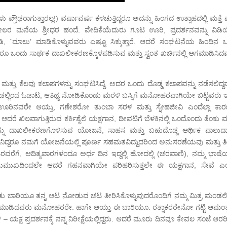
ರೌಢರಾಗುತ್ತಾರಲ್ಲ!) ವರ್ಷಾವರ್ಷ ಕಳಚುತ್ತಿದ್ದರೂ ಅದನ್ನು ಹಿಂಗದ ಉತ್ಸಾಹದಲ್ಲಿ ಮತ್ತೆ ಮ
– ಪಟೇಲರ ಮನೆಯ ಶ್ರೀಧರ ಹಂದೆ. ವೇದಿಕೆಯೆದುರು ಗೂಟ ಊರಿ, ಪ್ರದರ್ಶನವನ್ನು ವಿಡ
`ಮಾಲು’ ಮಾಡಿಕೊಳ್ಳುವವರು ಎಷ್ಟೂ ಸಿಕ್ಕುತ್ತಾರೆ. ಆದರೆ ಸಂಘಟನೆಯ ಹಿಂದಿನ ಒಟ
ದರೂ ಒಂದು ಸಾರ್ಥಕ ದಾಖಲೀಕರಣಕ್ಕೊಳಪಡಿಸುವ ಮತ್ತು ಸ್ವಂತ ಖರ್ಚಿನಲ್ಲಿ ಆಗಮಾಡಿಸಿದ
ಮತ್ತು ಕೆಲವು ಕಲಾಪಗಳನ್ನು ಸಂಘಟಿಸಿದ್ದೆ. ಅದರ ಒಂದು ದೊಡ್ಡ ಕಲಾಪವನ್ನು ನಡೆಸಲಿದ್ದ
ೊಂಡಲ್ಲಿಂದ ಓಡಾಟ, ಆತಿಥ್ಯ ನೋಡಿಕೊಂಡು ಮರಳಿ ಬಸ್ಸಿಗೆ ಮನೋಹರವಾಗಿಯೇ ಬಿಟ್ಟವರು 
 ಊರಿನವರೇ ಆಯ್ತು, ಗಣೇಶರೋ ತುಂಬಾ ಸರಳ ಮತ್ತು ಸ್ನೇಹಜೀವಿ ಎಂದೆಲ್ಲಾ ಕಾರಣಕ
ಆದರೆ ಖಿಲವಾಗುತ್ತಿರುವ ಕರ್ಕಿಶೈಲಿ ಯಕ್ಷಗಾನ, ದೀವಟಿಗೆ ಬೆಳಕಿನಲ್ಲಿ ಒಂದೊಂದು ತೆಂಕು ಮ
ನಗಳನ್ನು ದಾಖಲೀಕರಣಗೊಳಿಸುವ ಯೋಜನೆ, ಸಾಹಸ ಮತ್ತು ಬಹುದೊಡ್ಡ ಆರ್ಥಿಕ ಪಾಲುದಾರ
ಿದ್ದರೂ ನಮಗೆ ಯೋಜನೆಯಲ್ಲಿ ಪೂರ್ಣ ಸಹಮತವಿದ್ದುದರಿಂದ ಅನುಸರಣೆಯವು ಮತ್ತು ತ
 ಎಂಟರವರೆಗೆ, ಆದಿತ್ಯವಾರಗಳಂದೂ ಅರ್ಧ ದಿನ ಇದ್ದಲ್ಲಿ ಹೋದಲ್ಲಿ (ಚರವಾಣಿ), ನಮ್ಮ ಭಾಷೆಯ
ನಗುಮುಖದಿಂದಲೇ ಆದರೆ ಗಹನವಾಗಿಯೇ ಪರಿಹರಿಸುತ್ತಲೇ ಈ ಯಕ್ಷಗಾನ, ಸೇವೆ ಎ
ರಡು ಬಾರಿಯೂ ತನ್ನ ಆಟ ನೋಡುವ ಚಟ ತೀರಿಸಿಕೊಳ್ಳುವುದರೊಂದಿಗೆ ನಮ್ಮ ಮಿತ್ರ ಮಂಡಲ
 ಮಾಡಿದವರು ಮನೋಹರರೇ. ಹಾಗೇ ಆಯ್ತು ಈ ಬಾರಿಯೂ. ರತ್ನಾಕರರೇನೋ ಗಟ್ಟಿ ಆಮಂತ
ಿ – ಯಕ್ಷ ಪ್ರದರ್ಶನಕ್ಕೆ ನನ್ನ ನಿರೀಕ್ಷೆಯಲ್ಲಿದ್ದರು. ಆದರೆ ಮೂರು ದಿನವೂ ಕೇವಲ ಸಂಜೆ ಆರ