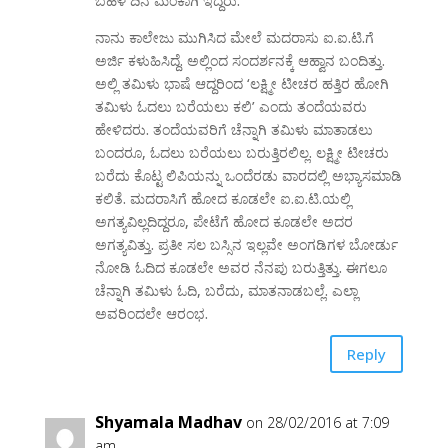
ಬಹಳ ದಿನ ಮಂಕಾಗಿ ಇದ್ದರು.
ನಾನು ಕಾಲೇಜು ಮುಗಿಸಿದ ಮೇಲೆ ಮದರಾಸು ಐ.ಐ.ಟಿ.ಗೆ
ಅರ್ಜಿ ಕಳುಹಿಸಿದ್ದೆ. ಅಲ್ಲಿಂದ ಸಂದರ್ಶನಕ್ಕೆ ಆಹ್ವಾನ ಬಂದಿತ್ತು.
ಅಲ್ಲಿ ತಮಿಳು ಭಾಷೆ ಆದ್ದರಿಂದ ‘ಲಕ್ಷ್ಮೀ ಟೀಚರ ಹತ್ತಿರ ಹೋಗಿ
ತಮಿಳು ಓದಲು ಬರೆಯಲು ಕಲಿ’ ಎಂದು ತಂದೆಯವರು
ಹೇಳಿದರು. ತಂದೆಯವರಿಗೆ ಚೆನ್ನಾಗಿ ತಮಿಳು ಮಾತಾಡಲು
ಬಂದರೂ, ಓದಲು ಬರೆಯಲು ಬರುತ್ತಿರಲಿಲ್ಲ. ಲಕ್ಷ್ಮೀ ಟೀಚರು
ಬರೆದು ಕೊಟ್ಟ ಲಿಪಿಯನ್ನು ಒಂದೆರಡು ವಾರದಲ್ಲಿ ಅಭ್ಯಾಸಮಾಡಿ
ಕಲಿತೆ. ಮದರಾಸಿಗೆ ಹೋದ ಕೂಡಲೇ ಐ.ಐ.ಟಿ.ಯಲ್ಲಿ
ಅಗತ್ಯವಿಲ್ಲದಿದ್ದರೂ, ಪೇಟೆಗೆ ಹೋದ ಕೂಡಲೇ ಅದರ
ಅಗತ್ಯವಿತ್ತು. ಪ್ರತೀ ಸಲ ಬಸ್ಸಿನ ಇಲ್ಲವೇ ಅಂಗಡಿಗಳ ಬೋರ್ಡು
ನೋಡಿ ಓದಿದ ಕೂಡಲೇ ಅವರ ನೆನಪು ಬರುತ್ತಿತ್ತು. ಈಗಲೂ
ಚೆನ್ನಾಗಿ ತಮಿಳು ಓದಿ, ಬರೆದು, ಮಾತನಾಡಬಲ್ಲೆ. ಎಲ್ಲಾ
ಅವರಿಂದಲೇ ಆರಂಭ.
Reply
Shyamala Madhav
on 28/02/2016 at 7:09
am