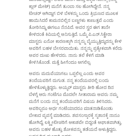
ಕ್ಲಾಸ್ ಮೇಟ್) ಮನೆಗೆ ತುಂಬಾ ಸಲ ಹೋಗಿದ್ದೇನೆ. ನನ್ನ
ಟೀಚರ್ ಆಗಿದ್ದಾಗ ಬಿಳಿ ಬೆಳಕನ್ನು ಒಂದು ತ್ರಿಭುಜದ ಮೂಲಕ
ಹಾಯಿಸಿದರೆ ಕಾಮನಬಿಲ್ಲಿನ ಬಣ್ಣಗಳು ಕಾಣುತ್ತವೆ ಎಂದು
ತೋರಿಸಿದ್ದು ಈಗಲೂ ನೆನಪಿದೆ. ಅವರ ಸ್ವರ ಈಗ ತಾನೇ
ಕೇಳಿದಂತೆ ಕಿವಿಯಲ್ಲಿ ಅನಿಸುತ್ತಿದೆ. ಒಮ್ಮೆ ಪಿ.ಎನ್.ಸಿಕ್ವೇರಾ
ಮಾಸ್ಟರು ಏನೋ ಕಾರಣಕ್ಕಾಗಿ ನನ್ನನ್ನು ಬೈಯ್ಯುತ್ತಿದ್ದುದನ್ನು ಕೇಳಿ
ಅವರಿಗೆ ಬಹಳ ಬೇಸರವಾಯಿತು. ನನ್ನನ್ನು ಪ್ರತ್ಯೇಕವಾಗಿ ಕರೆದು
ಅವರ ದುಃಖ ಹೇಳಿದರು. ನಾನು ತಲೆ ಕೆಳಗೆ ಮಾಡಿ
ಕೇಳಿಸಿಕೊಂಡೆ. ಮತ್ತೆ ಹೀಗೆಂದೂ ಆಗಲಿಲ್ಲ.
ಅವರು ಮದುವೆಯಾಗಲು ಒಪ್ಪಲಿಲ್ಲ ಎಂದು ಅವರ
ತಂದೆಯವರಿಗೆ ದುಗುಡ. ನನ್ನ ತಂದೆಯವರಲ್ಲಿ ಬಂದು
ಹೇಳಿಕೊಳ್ಳುತ್ತಿದ್ದರು. ಅಯ್ಯರ್ ಮಾಸ್ಟರು ತೀರಿ ಹೋದ ದಿನ
ಬೆಳಗ್ಗೆ ಆರು ಗಂಟೆಗೂ ಮೊದಲೇ ಸೀತಾರಾಮ ಅವರು ನಮ್ಮ
ಮನೆಗೆ ಬಂದು ನನ್ನ ತಂದೆಯವರಿಗೆ ವಿಷಯ ತಿಳಿಸಿದರು.
ಅವರಿಬ್ಬರೂ ಅರ್ಧ ಗಂಟೆಯಾದರೂ ಮಾತನಾಡಿಕೊಂಡು
ಬೇಕಾದ ವ್ಯವಸ್ಠೆ ಮಾಡಿದರು. ಶವಸಂಸ್ಕಾರಕ್ಕೆ ಸ್ಮಶಾನಕ್ಕೆ ನಾನೂ
ಹೋಗಿದ್ದೆ. ಲಕ್ಶ್ಮೀಟೀಚರಿಗೆ ಆಕಾಶವೇ ಬಿದ್ದಂತೆ ಆಘಾತವಾಗಿತ್ತು.
ಅವರು ಬಹಳ ಹೊತ್ತು ಶೋಕವನ್ನು ತಡೆಯದೆ ಅಳುತ್ತಿದ್ದರು.