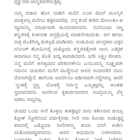
ಪ್ರಜ್ಞೆ ಸದಾ ಜಾಗೃತವಾಗಿರುತ್ತಿತ್ತು.
ನಮ್ಮ ಬಿಡಾರ ಹೊಸ ಬಾಡಿಗೆ ಮನೆಗೆ ಬಂದ ಮೇಲೆ ಮನಸ್ಸಿಗೆ
ಮಾತ್ರವಲ್ಲ ಮನೆಗೂ ಹತ್ತಿರವಾದೆವು. ನನ್ನ ತಂದೆ ತೀರಿದ ಮೇಲಂತೂ ಆ
ಸ್ಥಾನವನ್ನು ಸಮರ್ಥವಾಗಿ ತುಂಬಿದವರವರು. ನನಗೊಂದು ಸಣ್ಣ
ಶಸ್ತ್ರಚಿಕಿತ್ಸೆ ಕಂಕನಾಡಿ ಆಸ್ಪತ್ರೆಯಲ್ಲಿ ಮಾಡಬೇಕಾಯಿತು. ಆಗ ಹಗಲು
ರಾತ್ರಿ ಜೊತೆಗಿದ್ದು ಶುಶ್ರೂಷೆ ಮಾಡಿದರು. ಉಡುಪಿಯ ಚಂದ್ರಕಲಾ ಭಕ್ತರ
ನರ್ಸಿಂಗ್ ಹೋಮಿನಲ್ಲಿ ಮತ್ತೊಂದು ಶಸ್ತ್ರಚಿಕಿತ್ಸೆಗಾಗಿ ನಾನು ಎಡ್ಮಿಟ್
ಆದಾಗಲೂ ನನ್ನ ಜೊತೆ ಇದ್ದು ಕಾಪಾಡಿದವರು ಇದೇ ಲಕ್ಷ್ಮೀ ಟೀಚರು.
ನನ್ನ ಮನೆಗೆ ಅಗತ್ಯವಾದ ಪರಿಕರಗಳೇನು ಎಂಬುದನ್ನು ಸೂಕ್ಷ್ಮವಾಗಿ
ಗಮನಿಸಿ ಮರುದಿನ ಮನೆಗೆ ಮುಟ್ಟಿಸುವ ಅವರ ಉದಾರತೆಗೆ ನಾನು
ಬೆರಗಾಗಿದ್ದೇನೆ. ಹಾಗೆಂದು ಅವರೇನೂ ಆರ್ಥಿಕವಾಗಿ ಗಟ್ಟಿಗರಲ್ಲ. ಆದರೆ
`ಸ್ವಂತಕ್ಕೆ ಸ್ವಲ್ಪ, ಲೋಕಕ್ಕೆ ಸರ್ವಸ್ವ’ ಎನ್ನುತ್ತಾರಲ್ಲ, ಅಂತಹ
ಸ್ವಭಾವದವರು. ಅವರಿಂದ ಕೃತಾರ್ಥರಾದವರ ಸಂಖ್ಯೆಯನ್ನು ಲೆಕ್ಕ
ಇಡಲು ಸಾಧ್ಯವಿಲ್ಲ.
ಚಂದದ ಒಂದು ಸೀರೆ ಕೊಳ್ಳಲು ತಾಕತ್ತಿಲ್ಲದ ನಾನು ಕರ್ಕೇರಾರ ಚಂದ್ರಾ
ಕ್ಲೋತ್ ಸ್ಟೋರಿನಿಂದ ವರ್ಷಕ್ಕೆರಡು ಸೀರೆ ಸಾಲ ಕೊಂಡು ಉಡುತ್ತಿದ್ದ
ಕಾಲದಲ್ಲಿ ಎಷ್ಟೊಂದು ಸೀರೆಗಳನ್ನು ತಂದು ನನಗೆ ಉಡಿಸಿ
ಸಂತೋಷಪಟ್ಟವರವರು. ಅವರ ಅಭಿಮಾನೀ ಬಳಗದವರು,
ಬಂಧುಗಳು, ಮಿತ್ರರು, ಶಿಷ್ಯರು ಕೊಡುವ ನೀಲಿ ಸೀರೆಗಳು