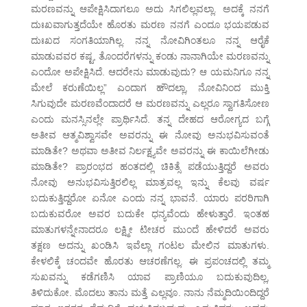
ಮರಣವನ್ನು ಆಪೇಕ್ಷಿಸಿದಾಗಲೂ ಅದು ಸಿಗಲಿಲ್ಲವಲ್ಲಾ. ಅದಕ್ಕೆ ನನಗೆ
ದುಃಖವಾಗುತ್ತದೆಯೇ ಹೊರತು ಮರಣ ನನಗೆ ಎಂದೂ ಭಯಪಡುವ
ದುಃಖದ ಸಂಗತಿಯಾಗಿಲ್ಲ. ನನ್ನ ನೋವಿಗಿಂತಲೂ ನನ್ನ ಆರೈಕೆ
ಮಾಡುವವರ ಕಷ್ಟ, ತೊಂದರೆಗಳನ್ನು ಕಂಡು ನಾನಾಗಿಯೇ ಮರಣವನ್ನು
ಎಂದೋ ಅಪೇಕ್ಷಿಸಿದೆ. ಆದರೇನು ಮಾಡುವುದು? ಆ ಯಮನಿಗೂ ನನ್ನ
ಮೇಲೆ ಕರುಣೆಯಿಲ್ಲ” ಎಂದಾಗ ಹೌದಲ್ಲಾ, ನೋವಿನಿಂದ ಮುಕ್ತಿ
ಸಿಗುವುದೇ ಮರಣವೆಂದಾದರೆ ಆ ಮರಣವನ್ನು ಎಲ್ಲರೂ ಸ್ವಾಗತಿಸೋಣ
ಎಂದು ಮನಸ್ಸಿನಲ್ಲೇ ಪ್ರಾರ್ಥಿಸಿದೆ. ತನ್ನ ದೇಹದ ಆರೋಗ್ಯದ ಬಗ್ಗೆ
ಅತೀವ ಆತ್ಮವಿಶ್ವಾಸವೇ ಅವರನ್ನು ಈ ನೋವು ಅನುಭವಿಸುವಂತೆ
ಮಾಡಿತೇ? ಅಥವಾ ಅತೀವ ನಿರ್ಲಕ್ಷ್ಯವೇ ಅವರನ್ನು ಈ ಕಾಯಿಲೆಗೀಡು
ಮಾಡಿತೇ? ಪ್ರಾರಂಭದ ಹಂತದಲ್ಲಿ ಚಿಕಿತ್ಸೆ ಪಡೆಯುತ್ತಿದ್ದರೆ ಅವರು
ನೋವು ಅನುಭವಿಸುತ್ತಿರಲಿಲ್ಲ ಮಾತ್ರವಲ್ಲ ಇನ್ನು ಕೆಲವು ವರ್ಷ
ಬದುಕುತ್ತಿದ್ದರೋ ಏನೋ ಎಂದು ನನ್ನ ಭಾವನೆ. ಯಾರು ಪರರಿಗಾಗಿ
ಬದುಕುವರೋ ಅವರ ಬದುಕೇ ಧನ್ಯವೆಂದು ಹೇಳುತ್ತಾರೆ. ಇಂತಹ
ಮಾತುಗಳನ್ನೇನಾದರೂ ಲಕ್ಷ್ಮೀ ಟೀಚರ ಮುಂದೆ ಹೇಳಿದರೆ ಅವರು
ತಕ್ಷಣ ಅದನ್ನು ಖಂಡಿಸಿ ಇವೆಲ್ಲಾ ಗಂಟಲ ಮೇಲಿನ ಮಾತುಗಳು.
ಕೇಳಲಿಕ್ಕೆ ಚಂದವೇ ಹೊರತು ಆಚರಣೆಗಲ್ಲ. ಈ ಪ್ರಪಂಚದಲ್ಲಿ ತಮ್ಮ
ಸುಖವನ್ನು ಕಡೆಗಣಿಸಿ ಯಾವ ಪ್ರಾಣಿಯೂ ಬದುಕುವುದಿಲ್ಲ,
ತಿಳಿದುಕೋ. ಮೊದಲು ತಾನು ಮತ್ತೆ ಎಲ್ಲವೂ. ನಾನು ನೆಮ್ಮದಿಯಿಂದಿದ್ದರೆ