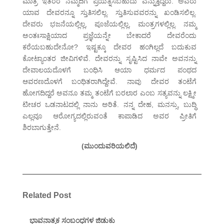
ಮಾತ್ರ ಇತರರ ನೆಮ್ಮದಿಗೆ ಪ್ರಯತ್ನಿಸಬಹುದು ಎನ್ನುತ್ತಿದ್ದರು. ಅವರು
ಯಾವ ದೇವರನ್ನೂ ಸ್ತುತಿಸಲಿಲ್ಲ. ಸ್ತುತಿಸುವವರನ್ನು ಖಂಡಿಸಲಿಲ್ಲ.
ದೇವರು ಭಜನೆಯಲ್ಲಿಲ್ಲ, ಪೂಜೆಯಲ್ಲಿಲ್ಲ, ಮಂತ್ರಗಳಲ್ಲಿಲ್ಲ. ನಮ್ಮ
ಅಂತಃಸಾಕ್ಷಿಯಾದ ಪ್ರಜ್ಞೆಯನ್ನೇ ಬೇಕಾದರೆ ದೇವರೆಂದು
ಕರೆಯಬಹುದೇನೋ? ಇಷ್ಟಕ್ಕೂ ದೇವರ ಹಂಗಿಲ್ಲದೆ ಬದುಕುವ
ಕೋಟ್ಯಾಂತರ ಜೀವಿಗಳಿವೆ. ದೇವರನ್ನು ಸೃಷ್ಟಿಸಿದ ನಾವೇ ಅವನನ್ನು
ದೇವಾಲಯದೊಳಗೆ ಬಂಧಿಸಿ ಆಯಾ ಧರ್ಮದ ಪಂಥದ
ಆವರಣದೊಳಗೆ ಬಂಧಿತರಾಗಿದ್ದೇವೆ. ನಾವು ದೇವರ ತಂಟೆಗೆ
ಹೋಗದಿದ್ದರೆ ಅವನೂ ತಮ್ಮ ತಂಟೆಗೆ ಬರಲಾರ ಎಂಬ ಸತ್ಯವನ್ನು ಲಕ್ಷ್ಮೀ
ಟೀಚರ ಒಡನಾಟದಲ್ಲಿ ನಾನು ಅರಿತೆ. ನನ್ನ ದೇಹ, ಮನಸ್ಸು, ಬುದ್ಧಿ
ಎಲ್ಲವೂ ಆರೋಗ್ಯದಲ್ಲಿರುವಂತೆ ಕಾಪಾಡಿದ ಅವರ ಪ್ರೀತಿಗೆ
ಶಿರಬಾಗುತ್ತೇನೆ.
(ಮುಂದುವರಿಯಲಿದೆ)
Related Post
ಭಾವನಾತ್ಮಕ ಸಂಬಂಧಗಳ ಜಿಡುಕು