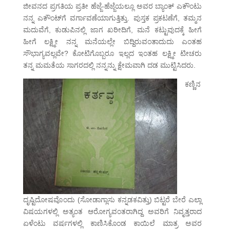
ಜೀವನದ ಪ್ರಗತಿಯ ಪ್ರತೀ ಹೆಜ್ಜೆ-ಹೆಜ್ಜೆಯಲ್ಲೂ ಅವರ ಬ್ಯಾಂಕ್ ಎಕೌಂಟು
ನನ್ನ ಎಕೌಂಟ್‌ಗೆ ವರ್ಗಾವಣೆಯಾಗುತ್ತಿತ್ತು. ಪುಸ್ತಕ ಪ್ರಕಟಣೆಗೆ, ತಮ್ಮನ
ಮದುವೆಗೆ, ಕುಡುಪಿನಲ್ಲಿ ಜಾಗ ಖರೀದಿಗೆ, ಮನೆ ಕಟ್ಟುವುದಕ್ಕೆ ಹೀಗೆ
ಹೀಗೆ ಲಕ್ಷ್ಮೀ ನನ್ನ ಮನೆಯಲ್ಲೇ ಬಿದ್ದಿರುವಂತಾದುದು ಎಂತಹ
ಸೌಭಾಗ್ಯವಲ್ಲವೇ? ಕೋಟಿಗೊಬ್ಬರೂ ಇಲ್ಲದ ಇಂತಹ ಲಕ್ಷ್ಮೀ ಟೀಚರು
ತನ್ನ ಮಮತೆಯ ಸಾಗರದಲ್ಲಿ ನನ್ನನ್ನು ಕ್ಷೇಮವಾಗಿ ದಡ ಮುಟ್ಟಿಸಿದರು.
ಕಣ್ಣಿನ
ದೃಷ್ಟಿದೋಷವೊಂದು (ಸೋಡಾಗ್ಲಾಸು ಕನ್ನಡಕವಿತ್ತು) ಬಿಟ್ಟರೆ ಬೇರೆ ಎಲ್ಲಾ
ವಿಷಯಗಳಲ್ಲಿ ಅತ್ಯಂತ ಆರೋಗ್ಯವಂತರಾಗಿದ್ದ ಅವರಿಗೆ ನಿವೃತ್ತರಾದ
ಏಳೆಂಟು ವರ್ಷಗಳಲ್ಲಿ ಕಾಣಿಸಿಕೊಂಡ ಕಾಯಿಲೆ ಮಾತ್ರ ಅವರ