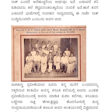
ಸಾತ್ ಎಂದರೆ ಅರೆಹುಚ್ಚನೆಂಬ ಅರ್ಥವೂ ಇದೆ. ಏಳೂವರೆ ಶನಿ
ಹಿಡಿದವನು ತಲೆ ಕೆಟ್ಟವನಂತಿರುತ್ತಾನೆಂಬ ನಂಬಿಕೆ ಇದೆ.ಹಾಗೆ ತನಗೆ
ಏಳೂವರೆ ಭಾಷೆಗಳಲ್ಲಿ ಸಂವಹನ ಸಾಧ್ಯವಾದದ್ದು ಈ ಸಾಡೇ ಸಾತ್
ಬುದ್ಧಿಯಿಂದಲೇ ಎಂಬುದು ಅವರ ವಾದ.
ಪಾಕಶಾಸ್ತ್ರ ಪ್ರವೀಣೆಯಾದ ಇವರು ತನ್ನ ಮನೆಗೆ ಬಂದವರನ್ನು
ಸತ್ಕರಿಸುವ ರೀತಿಯೇ ಅನನ್ಯ. ಕಸೂತಿ ಕಲೆಯಲ್ಲಿ ಅವರು ಎಂತಹ
ಪ್ರವೀಣೆಯೆಂಬುದಕ್ಕೆ ಅವರು ಮಾಡಿತ ಕುಶಲ ಕಲೆಗಳು, ಕಸೂತಿಯ
ಬಟ್ಟೆಗಳು ಸಾಕ್ಷಿ ಹೇಳುತ್ತಿದ್ದವು. ಹೊರನೋಟಕ್ಕೆ ಶುದ್ಧ
ಸಂಪ್ರದಾಯವಾದಿಯಂತೆ ಕಾಣುವ ಅವರ ಆಂತರ್ಯದಲ್ಲಿ ವಿಶ್ವಮಾನವ