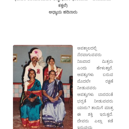
ಕತ್ತಲೆ)
ಅಧ್ಯಾಯ ಹದಿನಾರು
ಆಪತ್ಕಾಲದಲ್ಲಿ
ನೆರವಾಗುವವರು
ನಿಜವಾದ ಮಿತ್ರರು
ಎಂದು ಹೇಳುತ್ತಾರೆ.
ಆಪತ್ತುಗಳು ಬರುವ
ಮೊದಲೇ ರಕ್ಷಣೆ
ನೀಡುವವರು
ಆಪತ್ತುಗಳು ಬಾರದಂತೆ
ಭದ್ರತೆ ನೀಡುವವರು
ಯಾರು? ತಾಯಿಗೆ ಮಾತ್ರ
ಈ ಶಕ್ತಿ ಇರುತ್ತದೆ.
ದೇವರು ಎಲ್ಲಾ ಕಡೆ
ಇರುವುದು