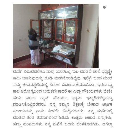
ಈ
ಮನೆಗೆ ಬರುವವರೆಗೂ ನಾವು ಯಾರಲ್ಲೂ ಸಾಲ ಮಾಡದೆ ಚಾಪೆ ಇದ್ದಷ್ಟೇ
ಕಾಲು ಚಾಚುವುದನ್ನು ರೂಢಿ ಮಾಡಿಕೊಂಡಿದ್ದೆವು. ಇಲ್ಲಿಗೆ ಬಂದ ಮೇಲೆ
ನಮ್ಮ ಜೀವನಶೈಲಿಯಲ್ಲಿ ಕೊಂಚ ಬದಲಾವಣೆಯಾಯಿತು. ಇರುವಷ್ಟು
ಕಾಲ ಆರೋಗ್ಯದಿಂದ ಬದುಕಬೇಕಾದರೆ ಈ ಎಲ್ಲಾ ಸೌಕರ್ಯಗಳು ಬೇಕೇ
ಬೇಕು ಎಂದು ಗ್ಯಾಸ್ ಸೌಕರ್ಯ, ಫ್ಯಾನು ಇತ್ಯಾದಿಗಳೆಲ್ಲವನ್ನು
ಮಾಡಿಸಿಕೊಟ್ಟವರವರು. ನನ್ನ ತಮ್ಮನ ಶಿಕ್ಷಣಕ್ಕೆ ಬೇಕಾದ ಆರ್ಥಿಕ
ಸಹಾಯವನ್ನು ನಾನು ಕೇಳದೇ ಕೊಟ್ಟವರವರು. ತನ್ನ ಮನೆಯಲ್ಲಿ
ಮಾಡಿದ ತಿಂಡಿ ತಿನಸುಗಳಿಂದ ಹಿಡಿದು ಉತ್ತಮ ಆಹಾರ ವಸ್ತುಗಳು,
ಹಣ್ಣು ಹಂಪಲುಗಳು ನನ್ನ ಮನೆಗೆ ಬಂದು ಬೀಳತೊಡಗಿತು. ಆಗೆಲ್ಲಾ