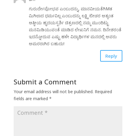
ಗುರುರ್ದೇವೋಭವ ಎಂಬುದನ್ನು, ಮಾನವೀಯತೆಗಿMತ
ಮಿಗಿಲಾದ ಧರ್ಮವಿಲ್ಲ ಎಂಬುದನ್ನು ಲಕ್ಷ್ಮಿ ಟೀಚರ ಅತ್ಯಂತ
ಆತ್ಮೀಯ ಹೃದಯಸ್ಪರ್ಶಿ ಚಿತ್ರಣದಲ್ಲಿ ನಮ್ಮ ಮುಂದಿಟ್ಟು
ಮನಮಿಡಿಯುವಂತೆ ಮಾಡಿದ ಲೇಖನಿಗೆ ನಮನ. ದಿನೇಶರಂತೆ
ಇದನ್ನೋದುವ ಎಷ್ಟು ಹಳೇ ವಿದ್ಯಾರ್ಥಿಗಳ ಮನದಲ್ಲಿ ಅವರು
ಅಮರರಾಗಿರ ಬಹುದು!
Reply
Submit a Comment
Your email address will not be published.
Required
fields are marked
*