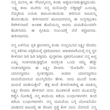
ನನ್ನ ಮನಸ್ಸು ಈ ಸೌಭಾಗ್ಯವನ್ನು ಕಂಡು ಆಶ್ಚರ್ಯಪಡುತ್ತಿದ್ದುದುಂಟು.
`ಲಕ್ಷ್ಮಿ ಕಾಲು ಮುರಿದು ನನ್ನ ಮನೆಯಲ್ಲೇ ಬಿದ್ದಿದ್ದಾಳೆ’ ಎಂಬಷ್ಟು
ನೆಮ್ಮದಿಯ ಬದುಕು ಕಾಣುವಂತಾಯಿತು. ತೀರಿಸುವ ಸಾಲವನ್ನು
ಹೊರಬಹುದು. ತೀರಿಸಲಾರದ ಋಣಭಾರವನ್ನು ಈ ಜನ್ಮದಲ್ಲಂತೂ
ಕೆಳಗಿಳಿಸಲಾರೆ. ಅಂತಹ ಹೊರೆಯನ್ನು ಅವರು ಮಮತೆಯಿಂದಲೇ
ಹೊರಿಸಿದರು. ಈ ಪ್ರೀತಿಯ ಸಂಬಂಧಕ್ಕೆ ಬೆಲೆ ಕಟ್ಟಲಾಗದು,
ತೀರಿಸಲಾಗದು.
ನನ್ನ ಏಳಿಗೆಯ ಪ್ರತಿ ಕ್ಷಣಗಳನ್ನು ಕಂಡು ಸಂಭ್ರಮಿಸಿದ ಲಕ್ಷ್ಮೀ ಟೀಚರು
ನನ್ನ ಕತೆಗಳು ಪತ್ರಿಕೆಯಲ್ಲಿ ಪ್ರಕಟವಾದಾಗ, ಆಕಾಶವಾಣಿಯಲ್ಲಿ ನನ್ನ ಸ್ವರ
ಕೇಳಿದಾಗ ಹಿರಿ ಹಿರಿ ಹಿಗ್ಗಿದರು. ಪುಸ್ತಕಗಳು ಪ್ರಕಟಗೊಂಡಾಗ ನನ್ನ ಅಪ್ಪ
ಎಷ್ಟು ಸಂತಸಪಡುತ್ತಿದ್ದರೋ ಅದಕ್ಕಿಂತ ಒಂದು ಪಟ್ಟು ಹೆಚ್ಚೇ
ಸಂತಸಪಟ್ಟವರು ಈ ಲಕ್ಷ್ಮೀ ಟೀಚರು. “ರೋಹಿಣೀ, ನೀನು
ಯಾರನ್ನಾದರೂ ಪ್ರೀತಿಸಿದ್ದಿಯಾ, ಅಥವಾ ಯಾರನ್ನಾದರೂ
ಮದುವೆಯಾಗುವ ಮನಸ್ಸಿದೆಯೇ ಹೇಳು. ನಾನು ಮುಂದೆ ನಿಂತು
ಮದುವೆ ಮಾಡಿಸುತ್ತೇನೆ”. ಹೆತ್ತ ತಂದೆ ಕೇಳಬೇಕಾಗಿದ್ದ ಈ ಮಾತನ್ನು
ಲಕ್ಷ್ಮೀ ಟೀಚರು ಹೇಳಿದಾಗ ನಾನು ಮೂಕಳಂತೆ ಅವರ ಮುಖವನ್ನೇ
ದಿಟ್ಟಿಸಿ ನೋಡಿದ್ದೆ. ನನ್ನ ತಾಯಿಯ ಕಡೆಯ ಬಂಧುಗಳಾಗಲೀ, ತಂದೆ
ಕಡೆಯ ಬಂಧುಗಳಾಗಲೀ, ನನ್ನ ಮದುವೆಯ ಬಗ್ಗೆ ಯೋಚನೆಯೇ
ಮಾಡಿರದ ಕಾಲದಲ್ಲಿ ಈ ಟೀಚರ ಪ್ರಶ್ನೆ ಕೇಳಿ ನಾನು ಬೆರಗಾದೆ. ನನ್ನ