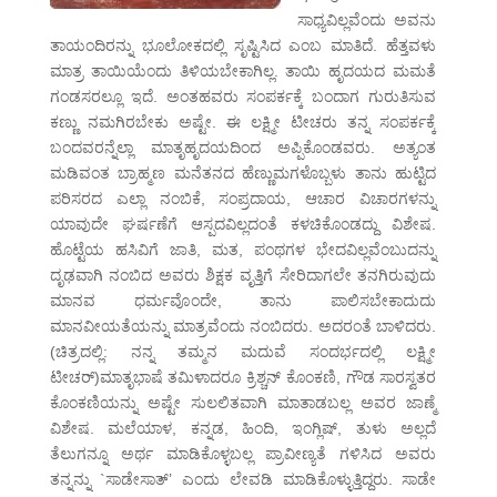
ಸಾಧ್ಯವಿಲ್ಲವೆಂದು ಅವನು
ತಾಯಂದಿರನ್ನು ಭೂಲೋಕದಲ್ಲಿ ಸೃಷ್ಟಿಸಿದ ಎಂಬ ಮಾತಿದೆ. ಹೆತ್ತವಳು
ಮಾತ್ರ ತಾಯಿಯೆಂದು ತಿಳಿಯಬೇಕಾಗಿಲ್ಲ. ತಾಯಿ ಹೃದಯದ ಮಮತೆ
ಗಂಡಸರಲ್ಲೂ ಇದೆ. ಅಂತಹವರು ಸಂಪರ್ಕಕ್ಕೆ ಬಂದಾಗ ಗುರುತಿಸುವ
ಕಣ್ಣು ನಮಗಿರಬೇಕು ಅಷ್ಟೇ. ಈ ಲಕ್ಷ್ಮೀ ಟೀಚರು ತನ್ನ ಸಂಪರ್ಕಕ್ಕೆ
ಬಂದವರನ್ನೆಲ್ಲಾ ಮಾತೃಹೃದಯದಿಂದ ಅಪ್ಪಿಕೊಂಡವರು. ಅತ್ಯಂತ
ಮಡಿವಂತ ಬ್ರಾಹ್ಮಣ ಮನೆತನದ ಹೆಣ್ಣುಮಗಳೊಬ್ಬಳು ತಾನು ಹುಟ್ಟಿದ
ಪರಿಸರದ ಎಲ್ಲಾ ನಂಬಿಕೆ, ಸಂಪ್ರದಾಯ, ಆಚಾರ ವಿಚಾರಗಳನ್ನು
ಯಾವುದೇ ಘರ್ಷಣೆಗೆ ಆಸ್ಪದವಿಲ್ಲದಂತೆ ಕಳಚಿಕೊಂಡದ್ದು ವಿಶೇಷ.
ಹೊಟ್ಟೆಯ ಹಸಿವಿಗೆ ಜಾತಿ, ಮತ, ಪಂಥಗಳ ಭೇದವಿಲ್ಲವೆಂಬುದನ್ನು
ದೃಢವಾಗಿ ನಂಬಿದ ಅವರು ಶಿಕ್ಷಕ ವೃತ್ತಿಗೆ ಸೇರಿದಾಗಲೇ ತನಗಿರುವುದು
ಮಾನವ ಧರ್ಮವೊಂದೇ, ತಾನು ಪಾಲಿಸಬೇಕಾದುದು
ಮಾನವೀಯತೆಯನ್ನು ಮಾತ್ರವೆಂದು ನಂಬಿದರು. ಅದರಂತೆ ಬಾಳಿದರು.
(ಚಿತ್ರದಲ್ಲಿ: ನನ್ನ ತಮ್ಮನ ಮದುವೆ ಸಂದರ್ಭದಲ್ಲಿ ಲಕ್ಷ್ಮೀ
ಟೀಚರ್)ಮಾತೃಭಾಷೆ ತಮಿಳಾದರೂ ಕ್ರಿಶ್ಚನ್ ಕೊಂಕಣಿ, ಗೌಡ ಸಾರಸ್ವತರ
ಕೊಂಕಣಿಯನ್ನು ಅಷ್ಟೇ ಸುಲಲಿತವಾಗಿ ಮಾತಾಡಬಲ್ಲ ಅವರ ಜಾಣ್ಮೆ
ವಿಶೇಷ. ಮಲೆಯಾಳ, ಕನ್ನಡ, ಹಿಂದಿ, ಇಂಗ್ಲಿಷ್, ತುಳು ಅಲ್ಲದೆ
ತೆಲುಗನ್ನೂ ಅರ್ಥ ಮಾಡಿಕೊಳ್ಳಬಲ್ಲ ಪ್ರಾವೀಣ್ಯತೆ ಗಳಿಸಿದ ಅವರು
ತನ್ನನ್ನು `ಸಾಡೇಸಾತ್’ ಎಂದು ಲೇವಡಿ ಮಾಡಿಕೊಳ್ಳುತ್ತಿದ್ದರು. ಸಾಡೇ