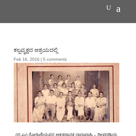
ಕಲ್ಪವೃಕ್ಷದ ಆಶ್ರಯದಲ್ಲಿ
Feb 16, 2016
|
5 comments
(ಬಿ.ಎಂ ರೋಹಿಣಿಯವರ ಆತ್ಮಕಥಾನಕ ಧಾರಾವಾಹಿ – ದೀಪದಡಿಯ