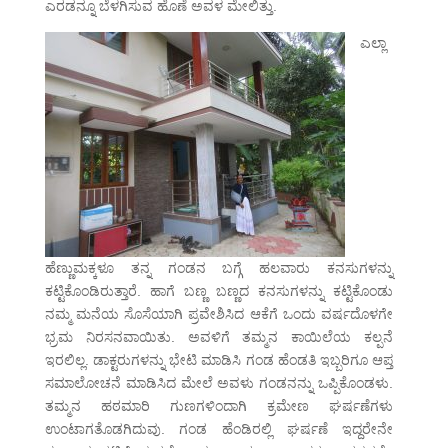
ಎರಡನ್ನೂ ಬೆಳಗಿಸುವ ಹೊಣೆ ಅವಳ ಮೇಲಿತ್ತು.
ಎಲ್ಲಾ
ಹೆಣ್ಣುಮಕ್ಕಳೂ ತನ್ನ ಗಂಡನ ಬಗ್ಗೆ ಹಲವಾರು ಕನಸುಗಳನ್ನು
ಕಟ್ಟಿಕೊಂಡಿರುತ್ತಾರೆ. ಹಾಗೆ ಬಣ್ಣ ಬಣ್ಣದ ಕನಸುಗಳನ್ನು ಕಟ್ಟಿಕೊಂಡು
ನಮ್ಮ ಮನೆಯ ಸೊಸೆಯಾಗಿ ಪ್ರವೇಶಿಸಿದ ಆಕೆಗೆ ಒಂದು ವರ್ಷದೊಳಗೇ
ಭ್ರಮ ನಿರಸನವಾಯಿತು. ಅವಳಿಗೆ ತಮ್ಮನ ಕಾಯಿಲೆಯ ಕಲ್ಪನೆ
ಇರಲಿಲ್ಲ. ಡಾಕ್ಟರುಗಳನ್ನು ಭೇಟಿ ಮಾಡಿಸಿ ಗಂಡ ಹೆಂಡತಿ ಇಬ್ಬರಿಗೂ ಆಪ್ತ
ಸಮಾಲೋಚನೆ ಮಾಡಿಸಿದ ಮೇಲೆ ಅವಳು ಗಂಡನನ್ನು ಒಪ್ಪಿಕೊಂಡಳು.
ತಮ್ಮನ ಹಠಮಾರಿ ಗುಣಗಳಿಂದಾಗಿ ಕ್ರಮೇಣ ಘರ್ಷಣೆಗಳು
ಉಂಟಾಗತೊಡಗಿದುವು. ಗಂಡ ಹೆಂಡಿರಲ್ಲಿ ಘರ್ಷಣೆ ಇದ್ದರೇನೇ