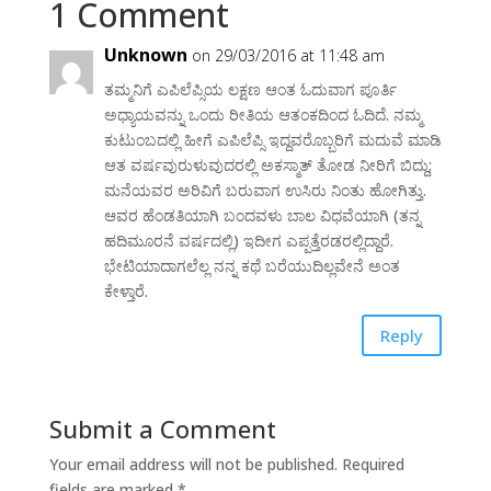
1 Comment
Unknown
on 29/03/2016 at 11:48 am
ತಮ್ಮನಿಗೆ ಎಪಿಲೆಪ್ಸಿಯ ಲಕ್ಷಣ ಆಂತ ಓದುವಾಗ ಪೂರ್ತಿ
ಅಧ್ಯಾಯವನ್ನು ಒಂದು ರೀತಿಯ ಆತಂಕದಿಂದ ಓದಿದೆ. ನಮ್ಮ
ಕುಟುಂಬದಲ್ಲಿ ಹೀಗೆ ಎಪಿಲೆಪ್ಸಿ ಇದ್ದವರೊಬ್ಬರಿಗೆ ಮದುವೆ ಮಾಡಿ
ಆತ ವರ್ಷವುರುಳುವುದರಲ್ಲಿ ಅಕಸ್ಮಾತ್ ತೋಡ ನೀರಿಗೆ ಬಿದ್ದು;
ಮನೆಯವರ ಅರಿವಿಗೆ ಬರುವಾಗ ಉಸಿರು ನಿಂತು ಹೋಗಿತ್ತು.
ಆವರ ಹೆಂಡತಿಯಾಗಿ ಬಂದವಳು ಬಾಲ ವಿಧವೆಯಾಗಿ (ತನ್ನ
ಹದಿಮೂರನೆ ವರ್ಷದಲ್ಲಿ) ಇದೀಗ ಎಪ್ಪತ್ತೆರಡರಲ್ಲಿದ್ದಾರೆ.
ಭೇಟಿಯಾದಾಗಲೆಲ್ಲ ನನ್ನ ಕಥೆ ಬರೆಯುದಿಲ್ಲವೇನೆ ಅಂತ
ಕೇಳ್ತಾರೆ.
Reply
Submit a Comment
Your email address will not be published.
Required
fields are marked
*