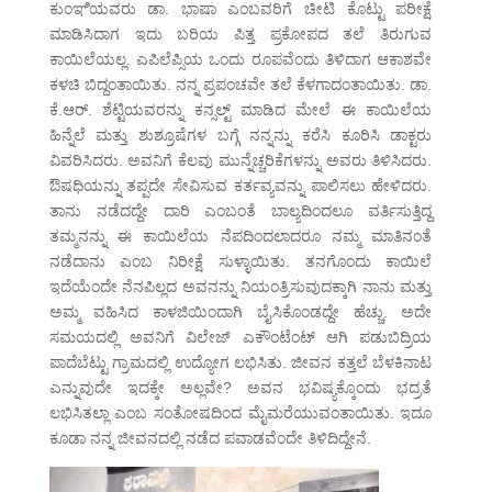
ಕುಂಞಿಯವರು ಡಾ. ಭಾಷಾ ಎಂಬವರಿಗೆ ಚೀಟಿ ಕೊಟ್ಟು ಪರೀಕ್ಷೆ
ಮಾಡಿಸಿದಾಗ ಇದು ಬರಿಯ ಪಿತ್ತ ಪ್ರಕೋಪದ ತಲೆ ತಿರುಗುವ
ಕಾಯಿಲೆಯಲ್ಲ. ಎಪಿಲೆಪ್ಸಿಯ ಒಂದು ರೂಪವೆಂದು ತಿಳಿದಾಗ ಆಕಾಶವೇ
ಕಳಚಿ ಬಿದ್ದಂತಾಯಿತು. ನನ್ನ ಪ್ರಪಂಚವೇ ತಲೆ ಕೆಳಗಾದಂತಾಯಿತು. ಡಾ.
ಕೆ.ಆರ್. ಶೆಟ್ಟಿಯವರನ್ನು ಕನ್ಸಲ್ಟ್ ಮಾಡಿದ ಮೇಲೆ ಈ ಕಾಯಿಲೆಯ
ಹಿನ್ನೆಲೆ ಮತ್ತು ಶುಶ್ರೂಷೆಗಳ ಬಗ್ಗೆ ನನ್ನನ್ನು ಕರೆಸಿ ಕೂರಿಸಿ ಡಾಕ್ಟರು
ವಿವರಿಸಿದರು. ಅವನಿಗೆ ಕೆಲವು ಮುನ್ನೆಚ್ಚರಿಕೆಗಳನ್ನು ಅವರು ತಿಳಿಸಿದರು.
ಔಷಧಿಯನ್ನು ತಪ್ಪದೇ ಸೇವಿಸುವ ಕರ್ತವ್ಯವನ್ನು ಪಾಲಿಸಲು ಹೇಳಿದರು.
ತಾನು ನಡೆದದ್ದೇ ದಾರಿ ಎಂಬಂತೆ ಬಾಲ್ಯದಿಂದಲೂ ವರ್ತಿಸುತ್ತಿದ್ದ
ತಮ್ಮನನ್ನು ಈ ಕಾಯಿಲೆಯ ನೆಪದಿಂದಲಾದರೂ ನಮ್ಮ ಮಾತಿನಂತೆ
ನಡೆದಾನು ಎಂಬ ನಿರೀಕ್ಷೆ ಸುಳ್ಳಾಯಿತು. ತನಗೊಂದು ಕಾಯಿಲೆ
ಇದೆಯೆಂದೇ ನೆನಪಿಲ್ಲದ ಅವನನ್ನು ನಿಯಂತ್ರಿಸುವುದಕ್ಕಾಗಿ ನಾನು ಮತ್ತು
ಅಮ್ಮ ವಹಿಸಿದ ಕಾಳಜಿಯಿಂದಾಗಿ ಬೈಸಿಕೊಂಡದ್ದೇ ಹೆಚ್ಚು. ಅದೇ
ಸಮಯದಲ್ಲಿ ಅವನಿಗೆ ವಿಲೇಜ್ ಎಕೌಂಟೆಂಟ್ ಆಗಿ ಪಡುಬಿದ್ರಿಯ
ಪಾದೆಬೆಟ್ಟು ಗ್ರಾಮದಲ್ಲಿ ಉದ್ಯೋಗ ಲಭಿಸಿತು. ಜೀವನ ಕತ್ತಲೆ ಬೆಳಕಿನಾಟ
ಎನ್ನುವುದೇ ಇದಕ್ಕೇ ಅಲ್ಲವೇ? ಅವನ ಭವಿಷ್ಯಕ್ಕೊಂದು ಭದ್ರತೆ
ಲಭಿಸಿತಲ್ಲಾ ಎಂಬ ಸಂತೋಷದಿಂದ ಮೈಮರೆಯುವಂತಾಯಿತು. ಇದೂ
ಕೂಡಾ ನನ್ನ ಜೀವನದಲ್ಲಿ ನಡೆದ ಪವಾಡವೆಂದೇ ತಿಳಿದಿದ್ದೇನೆ.