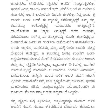
ಹೊಡೆದರೂ, ದೂಡಿದರೂ, ಬೈದರೂ ಅವನಿಗೆ ಗೊತ್ತಾಗುತ್ತಿರಲಿಲ್ಲ.
ಇಂತಹ ವಿಚಿತ್ರ ರೀತಿಯ ಕಾಯಿಲೆ ಇದು. ಮನೆಗೆ ಬಂದ ಈ ಅಪರಿಚಿತ
ಗಂಡಸರಲ್ಲಿ ಅವನ ಕಾಯಿಲೆಯ ವಿಷಯ ಹೇಳಲಿಲ್ಲ. ನಿದ್ದೆ ಬಂತು, ಕೈ
ಜಾರಿತು ಎಂದ. ಆದರೆ ಈ ಬ್ಯಾಗನ್ನು ಕಳಕೊಳ್ಳುತ್ತಿದ್ದರೆ ತಮ್ಮ ತನ್ನ
ಕೆಲಸವನ್ನೂ ಕಳಕೊಳ್ಳುತ್ತಿದ್ದ. ಯಾರಾದರೂ ಅನಕ್ಷರಸ್ಥರಿಗೆ,
ದಾರಿಹೋಕರಿಗೆ ಈ ಬ್ಯಾಗು ಸಿಗುತ್ತಿದ್ದರೆ ಅದರ ಹಣವನ್ನು
ತೆಗೆದುಕೊಂಡು ಒಳಗಿದ್ದ ಕಾಗದಪತ್ರಗಳನ್ನು ಬಿಸಾಡಿ ಹೋಗುತ್ತಿದ್ದರು.
ಹೀಗಾಗದೆ ಈ ಅಪರಿಚಿತ ಗಂಡಸರು ಮನೆಯವರೆಗೆ ಹುಡುಕಿಕೊಂಡು
ಬಂದು ಬ್ಯಾಗನ್ನು ಮರಳಿಸಿದ್ದು ನಮ್ಮ ಮಟ್ಟಿಗಂತೂ ಅವರು ಪ್ರತ್ಯಕ್ಷ
ದೇವರಂತೆ ಕಂಡಿದ್ದರು. ಆ ಕಾಲದಲ್ಲೂ ಹೀಗೂ ಉಂಟೇ? ಎಂದು
ಆಶ್ಚರ್ಯದಿಂದ ಮೂಗಿನ ಮೇಲೆ ಬೆರಳಿಡುವಂತಹ ಈ ಪ್ರಸಂಗದಿಂದಾಗಿ
ತಮ್ಮ ತನ್ನ ವೃತ್ತಿಜೀವನದುದ್ದಕ್ಕೂ ಪ್ರಾಮಾಣಿಕ ರೀತಿಯಲ್ಲಿ ಜನಸೇವೆ
ಮಾಡುವ ಪ್ರತಿಜ್ಞೆ ಮಾಡಿದನು. ಆ ಅಪರಿಚಿತ ಗಂಡಸರ ವಿಳಾಸವನ್ನು
ಪಡೆದುಕೊಂಡು ತಮ್ಮನು ವಾರದ ಬಳಿಕ ಅವರ ಮನೆಗೆ ಹೋಗಿ
ಪ್ರೀತಿಯ ಉಡುಗೊರೆಗಳನ್ನು ನೀಡಿ ಕೃತಜ್ಞತೆಯನ್ನು ಅರ್ಪಿಸಿದ. ಇಂತಹ
ಮಹನೀಯರು ಕಡಿಮೆ ಸಂಖ್ಯೆಯಲ್ಲಾದರೂ ಇರುವುದರಿಂದಲೇ ಈ
ಭೂಮಿಯ ಮೇಲಿನ ನಮ್ಮ ಬದುಕು ಸಹ್ಯವಾಗಿದೆ ಅಲ್ಲವೇ?
ತನ್ನ ವೃತ್ತಿಯ ಬಗ್ಗೆ ಪ್ರೀತಿಯೂ, ಆತ್ಮವಿಶ್ವಾಸವೂ ಮೂಡಿದ ಬಳಿಕ
ಅವನಿಗೆ ಸಮಸ್ಯೆ, ಸವಾಲುಗಳನ್ನೆದುರಿಸುವ ಧೈರ್ಯವೂ ಹೆಚ್ಚಾಯಿತು.