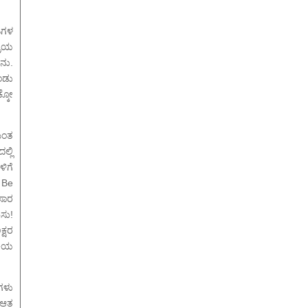
ತಿಗಳ
ರಿಯ
ನು.
ಂಡು
ಕ್ಕೋ
ಮಂತ
್ಲಿ
ಳಿಗೆ
 Be
ಸಾರ
ಸು!
್ಷರ
ಕಿಯ
ಗಳು
 ಆತ