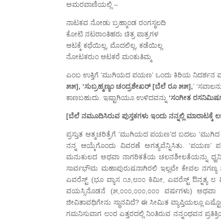
ಅಮರವಾಣಿಯಲ್ಲಿ –
ನಾಟಕವ ನೋಡು ಬ್ರಹ್ಮಾಂಡ ರಂಗಸ್ಥಲದಿ
ಕೋಟಿ ನಟರಾಂತಿಹರು ಚಿತ್ರ ಪಾತ್ರಗಳ
ಆಟಕ್ಕೆ ಕಥೆಯಿಲ್ಲ, ಮೊದಲಿಲ್ಲ, ಕಡೆಯಿಲ್ಲ
ನೋಟಕರುಂ ಆಟಕರೆ ಮಂಕುತಿಮ್ಮ
ಎಂಬ ಉಕ್ತಿಗೆ ‘ಮುಗಿಯದ ಪಯಣ’ ಒಂದು ಕಿರಿಯ ನಿದರ್ಶನ ಮಾತ್ರ
೫೫], ‘ಸುಬ್ರಹ್ಮಣ್ಯಂ ಚಂದ್ರಶೇಖರ್ [ಬೆಲೆ ರೂ ೫೫],
’ ‘ಸವಾಲನ್
ಕಾಣಬಹುದು. ಇಷ್ಟಾಗಿಯೂ ಉಳಿದವನ್ನು
‘ಸಂಗೀತ ರಸನಿಮಿಷಗ
[ಬೆಲೆ ನಮೂದಿಸಿರುವ ಪುಸ್ತಕಗಳು ಇಂದು ನನ್ನಲ್ಲಿ ಮಾರಾಟಕ್ಕೆ ಲಭ
ಪ್ರಸ್ತುತ ಆತ್ಮಚರಿತ್ರೆಗೆ ‘ಮುಗಿಯದ ಪಯಣ’ದ ಬದಲು ‘ಮುಗಿ
ನನ್ನ ಆಯ್ಕೆಗೊಂದು ವಿವರಣೆ ಅಗತ್ಯವೆನ್ನಿಸಿತು. ‘ಪ
ಮನುಕುಲದ ಅಥವಾ ನಾಗರಿಕತೆಯ ಚಲನಶೀಲತೆಯನ್ನು ಧ್ವನಿಸು
ಸಾರ್ವಭೌಮ ಮಹಾಪುರುಷನಾಗಿರಲಿ ಇಲ್ಲವೇ ಕೇವಲ ನಗಣ್ಯ ಸಾ
ಎವರೆಸ್ಟ್ (ಭೂ ವ್ಯಾಸ ೧೨,೮೦೦ ಕಿಮೀ, ಎವರೆಸ್ಟ್ ಔನ್
ವಯಸ್ಸಿನೊಡನೆ (೫,೦೦೦,೦೦೦,೦೦೦ ವರ್ಷಗಳು) ಅಥವಾ 
ಜೀವಿತಾವಧಿಗೇನು ಸ್ಥಾನವಿದೆ? ಈ ಸೀಮಿತ ವ್ಯಾಪ್ತಿಯಲ್ಲೂ ಎಷ
ಗಮನಿಸುವಾಗ ೮೦ರ ಎತ್ತರದಲ್ಲಿ ನಿಂತಿರುವ ನನ್ನಂಥವನ ಪ್ರತಿಕ್ರ