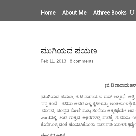
Home
About Me
Athree Books
ಮುಗಿಯದ ಪಯಣ
Feb 11, 2013
|
8 comments
(ಜಿ.ಟಿ ನಾರಾಯಣರ
[ಮುಗಿಯದ ಪಯಣ, ಜಿ.ಟಿ ನಾರಾಯಣ ರಾವ್ ಆತ್ಮಕಥೆ, ಅತ್ರಿ 
ನನ್ನ ತಂದೆ – ಜಿಟಿನಾ ಅವರ ಎಲ್ಲ ಕೃತಿಗಳನ್ನು ಅಂತರ್ಜಾಲಕ್ಕೇ
‘ಮಾನವ, ಚಂದ್ರನ ಮೇಲೆ’ ಮತ್ತು ತಂದೆಯ ಆತ್ಮಕಥೆಯೇ ಆದ ಇದ
wordನಲ್ಲಿ ೨೦ರ ಗಾತ್ರದ ಅಕ್ಷರಗಳಲ್ಲಿ ವಾರಕ್ಕೆ ಸುಮಾರ
ಕೊನೆಗೊಳ್ಳುವಂತೆ ಹೊಂದಿಸಿಕೊಂಡು ಧಾರಾವಾಹಿಯಾಗಿಸುತ್ತಿದ್
ಲೇಖಕನ ಅರಿಕೆ