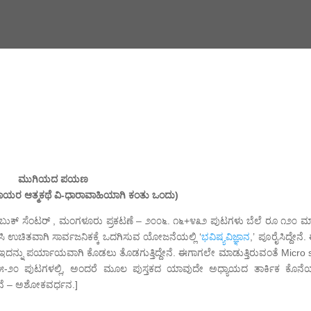
ಮುಗಿಯದ ಪಯಣ
ಾಯರ ಆತ್ಮಕಥೆ ವಿ-ಧಾರಾವಾಹಿಯಾಗಿ ಕಂತು ಒಂದು)
ಬುಕ್ ಸೆಂಟರ್ , ಮಂಗಳೂರು ಪ್ರಕಟಣೆ – ೨೦೦೬. ೧೬+೪೩೨ ಪುಟಗಳು ಬೆಲೆ ರೂ ೧೨೦ ಮಾತ
ರಿಸಿ ಉಚಿತವಾಗಿ ಸಾರ್ವಜನಿಕಕ್ಕೆ ಒದಗಿಸುವ ಯೋಜನೆಯಲ್ಲಿ ‘
ಭವಿಷ್ಯವಿಜ್ಞಾನ
,’ ಪೂರೈಸಿದ್ದೇನೆ
ನ್ನು ಪರ್ಯಾಯವಾಗಿ ಕೊಡಲು ತೊಡಗುತ್ತಿದ್ದೇನೆ. ಈಗಾಗಲೇ ಮಾಡುತ್ತಿರುವಂತೆ Micro s
ು ೧೫-೨೦ ಪುಟಗಳಲ್ಲಿ, ಅಂದರೆ ಮೂಲ ಪುಸ್ತಕದ ಯಾವುದೇ ಅಧ್ಯಾಯದ ತಾರ್ಕಿಕ ಕೊನೆಯಲ
ದೇನೆ – ಅಶೋಕವರ್ಧನ.]