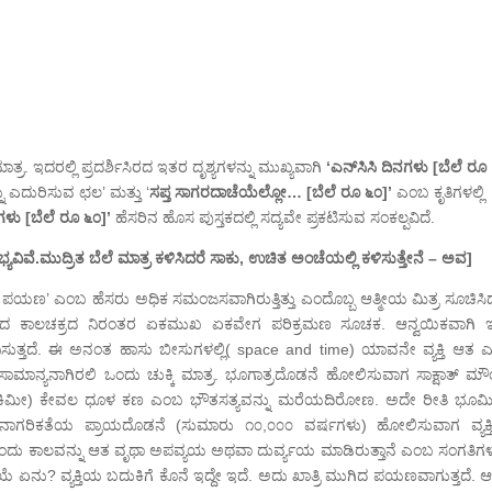
. ಇದರಲ್ಲಿ ಪ್ರದರ್ಶಿಸಿರದ ಇತರ ದೃಶ್ಯಗಳನ್ನು ಮುಖ್ಯವಾಗಿ
‘ಎನ್‌ಸಿಸಿ ದಿನಗಳು [ಬೆಲೆ ರೂ
ನು ಎದುರಿಸುವ ಛಲ’ ಮತ್ತು ‘
ಸಪ್ತ ಸಾಗರದಾಚೆಯೆಲ್ಲೋ… [ಬೆಲೆ ರೂ ೬೦]’
ಎಂಬ ಕೃತಿಗಳಲ್ಲಿ
ಳು [ಬೆಲೆ ರೂ ೬೦]’
ಹೆಸರಿನ ಹೊಸ ಪುಸ್ತಕದಲ್ಲಿ ಸದ್ಯವೇ ಪ್ರಕಟಿಸುವ ಸಂಕಲ್ಪವಿದೆ.
್ಯವಿವೆ.ಮುದ್ರಿತ ಬೆಲೆ ಮಾತ್ರ ಕಳಿಸಿದರೆ ಸಾಕು, ಉಚಿತ ಅಂಚೆಯಲ್ಲಿ ಕಳಿಸುತ್ತೇನೆ – ಅವ]
ದ ಪಯಣ’ ಎಂಬ ಹೆಸರು ಅಧಿಕ ಸಮಂಜಸವಾಗಿರುತ್ತಿತ್ತು ಎಂದೊಬ್ಬ ಆತ್ಮೀಯ ಮಿತ್ರ ಸೂಚಿಸಿ
ಯಣ’ ಪದ ಕಾಲಚಕ್ರದ ನಿರಂತರ ಏಕಮುಖ ಏಕವೇಗ ಪರಿಕ್ರಮಣ ಸೂಚಕ. ಆನ್ವಯಿಕವಾಗಿ 
ತ್ತದೆ. ಈ ಅನಂತ ಹಾಸು ಬೀಸುಗಳಲ್ಲಿ( space and time) ಯಾವನೇ ವ್ಯಕ್ತಿ ಆತ 
ಮಾನ್ಯನಾಗಿರಲಿ ಒಂದು ಚುಕ್ಕಿ ಮಾತ್ರ. ಭೂಗಾತ್ರದೊಡನೆ ಹೋಲಿಸುವಾಗ ಸಾಕ್ಷಾತ್ ಮೌ
ನತ್ಯ ೮ ಕಿಮೀ) ಕೇವಲ ಧೂಳ ಕಣ ಎಂಬ ಭೌತಸತ್ಯವನ್ನು ಮರೆಯದಿರೋಣ. ಅದೇ ರೀತಿ ಭೂ
ನಾಗರಿಕತೆಯ ಪ್ರಾಯದೊಡನೆ (ಸುಮಾರು ೧೦,೦೦೦ ವರ್ಷಗಳು) ಹೋಲಿಸುವಾಗ ವ್ಯಕ್
್ಟೊಂದು ಕಾಲವನ್ನು ಆತ ವೃಥಾ ಅಪವ್ಯಯ ಅಥವಾ ದುರ್ವ್ಯಯ ಮಾಡಿರುತ್ತಾನೆ ಎಂಬ ಸಂಗತಿಗಳನ
ಿಯೆ ಏನು? ವ್ಯಕ್ತಿಯ ಬದುಕಿಗೆ ಕೊನೆ ಇದ್ದೇ ಇದೆ. ಅದು ಖಾತ್ರಿ ಮುಗಿದ ಪಯಣವಾಗುತ್ತದೆ. 