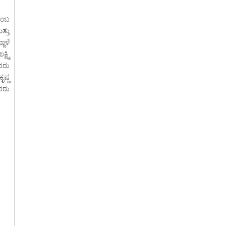
ೆಂಬ
ತ್ತು
ದಾಳೆ
ಷ್ಮಿ
ವರು
ಷ್ಣ
ವರು