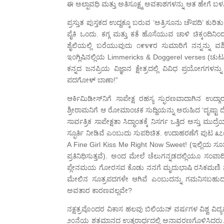
ಈ ಅಲ್ಪಾವಧಿ ಮತ್ತು ಅತಿಸೂಕ್ಷ್ಮ ಅವಕಾಶಗಳನ್ನು ಆತ ಹೇಗೆ ಬಳಸ
ಪ್ರಸ್ತುತ ಪುಸ್ತಕದ ಉದ್ದಕ್ಕೂ ಬರುವ ‘ಅತ್ರಿಸೂನು ಚೌಪದಿ’ ಕುರ
ಪೈಕಿ ಒಂದು. ಕಗ್ಗ ಮತ್ತು ಕತೆ ಹೊಸೆಯುವ ಚಾಳಿ ಚಿಕ್ಕಂದಿನಿ
ಶೈಲಿಯಲ್ಲಿ ಬರೆಯುವುದು ೧೯೪೯ರ ಸುಮಾರಿಗೆ ನನ್ನನ್ನು ವಶೀಕರ
ಇಂಗ್ಲಿಷಿನಲ್ಲಿಯ Limmericks & Doggerel verses (ಚ
ಕನ್ನದ ಜನಪ್ರಿಯ ವಿಜ್ಞಾನ ಕ್ಷೇತ್ರದಲ್ಲಿ ವಿವಿಧ ಪ್ರಯೋಗಗಳನ್
ಪದಗೋಳ್ ಬಾಣಾ!”
ಆರ್ಕಿಮಿಡೀಸ್‌ನಿಗೆ ಸಾಪೇಕ್ಷ ರಹಸ್ಯ ಸ್ಫುರಣವಾದಾಗಿನ 
ಶ್ರೀರಾಮನಿಗೆ ಆ ರೋಮಾಂಚಕ ಸುದ್ದಿಯನ್ನು ಅರುಹಿದ ‘ದೃಷ್ಟ
ಸಾರ್ವತ್ರಿಕ ಸಾಪೇಕ್ಷತಾ ಸಿದ್ಧಾಂತಕ್ಕೆ ನಿಸರ್ಗ ಒತ್ತಿದ ಅಸ್ತ
ಸ್ಫೂರ್ತಿ ನೀಡಿವೆ ಎಂಬುದು ಸುಪರಿಚಿತ. ಉದಾಹರಣೆಗೆ ಪುಟ ೩೭
A Fine Girl Kiss Me Right Now Sweet! (ಇಲ್ಲಿಯ ಸೂತ್
ಪ್ರತಿನಿಧಿಸುತ್ತವೆ). ಅಂದ ಮೇಲೆ ಚೆಲುಗನ್ನಡದಲ್ಲಿಯೂ ಸಂವಾ
ಪ್ಲೇನಮಯ ಗೋರಸವ ಕೊಡು ನನಗೆ ಮೃದುಭಾಷಿ ರಸಿಕಮಣಿ ನಗುನಗುತ
ಮೇಲಿನ ಸೂತ್ರಪದಗಳೇ ಆಗಿವೆ ಎಂಬುದನ್ನು ಗಮನಿಸಬಹುದ
ಅವತಾರ ಕಾರಣವಲ್ಲವೇ?
ನಕ್ಷತ್ರವೊಂದರ ವಿಕಾಸ ಹಲವು ಬಿಲಿಯನ್ ವರ್ಷಗಳ ವಿಶ್ವ ವಿದ್
೨೦ನೆಯ ಶತಮಾನದ ಉತ್ತರಾರ್ಧದಲ್ಲಿ ಅನಾವರಣಗೊಳಿಸಿದರು. 