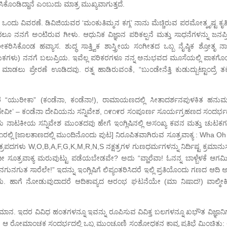
ಿಕೊಂಡಿದ್ದಾನೆ ಎಂಬುದು ಮಾತ್ರ ಮುಖ್ಯವಾಗುತ್ತದೆ.
ಿತು ಒಂದು ವಿವರಣೆ. ಡಿವಿಜಿಯವರ ‘ಮಂಕುತಿಮ್ಮನ ಕಗ್ಗ’ ನಾನು ಮೆಚ್ಚಿರುವ ಪರಮೋತ್ಕೃಷ್ಟ ಕೃ
ಂದಲೂ ನನಗೆ ಅಂಟಿರುವ ಗೀಳು. ಆಧುನಿಕ ವಿಜ್ಞಾನ ಪರಿಕಲ್ಪನೆ ಮತ್ತು ಸಾಧನೆಗಳನ್ನು ಜನಪ್
ಿಸಿಕೊಂಡ ಹವ್ಯಾಸ. ಶುದ್ಧ ಸಾತ್ತ್ವಿಕ ಶಾಸ್ತ್ರೀಯ ಸಂಗೀತದ ಒಬ್ಬ ನೈಷ್ಠಿಕ ಶ್ರೋತೃ ನಾ
ುಟುಕಗಳು) ನನಗೆ ಬಲುಪ್ರಿಯ. ಇವೆಲ್ಲ ಪರಿಕರಗಳೂ ನನ್ನ ಅನುಭವದ ಮೂಸೆಯಲ್ಲಿ ಪಾಕಗೊ
ನು ಮಾಡಲು ಪ್ರೇರಣೆ ಊಡಿದವು. ರತ್ನ ಹಾಡಿರುವಂತೆ, “ಬುಂಡೇನೆತ್ತಿ ಕುಡುದ್ಬುಟ್ಟಾಂದ್ರೆ ತ
ಉದ್ಗಾರ “ಯುರೀಕಾ” (ಕಂಡೆನಾ, ಕಂಡೆನಾ!), ರಾಮಾಯಣದಲ್ಲಿ ಸೀತಾದರ್ಶನಪುಳಕಿತ ಹನು
ಾ ದೇವೀ’ – ಕಂಡೆನಾ ದೇವಿಯನು ಸನ್ನಿವೇಶ, ೧೯೧೯ರ ಸಂಪೂರ್ಣ ಸೂರ್ಯಗ್ರಹಣದ ಸಂದರ್ಭದಲ
ು ಮುದ್ರೆಯ ನಾಟಕೀಯ ಸನ್ನಿವೇಶ ಮುಂತದವು ಹೇಗೆ ಇಂಗ್ಲಿಷಿನಲ್ಲಿ ಅಸಂಖ್ಯ ಕವನ ಮತ್ತು ಚುಟಕಗ
೧ರಲ್ಲಿ [ಜಾಲತಾಣದಲ್ಲಿ ಮುಂದಿನೊಂದು ಪುಟ] ನಿರೂಪಿತವಾಗಿರುವ ಸೂತ್ರವಾಕ್ಯ : Wha Oh
ರಪದಗಳು W,O,B,A,F,G,K,M,R,N,S ನಕ್ಷತ್ರಗಳ ಗುಣಧರ್ಮಗಳನ್ನು ನಿರ್ದಿಷ್ಟ ಕ್ರಮಾನು
ದೀ ಸೂತ್ರವಾಕ್ಯ ಮರುವುಟ್ಟು ಪಡೆಯಬೇಡವೇ? ಅದು “ವ್ಹಾರೆವಾ! ಓನನ್ನ ಬಾಳ್ಬೆಳಕೆ ಆಗಮಿ
 ಸಾರೆಲೇ!” ಇದನ್ನು ಇಂಗ್ಲಿಷಿಗೆ ಲಿಪ್ಯಂತರಿಸಿದರೆ ಇಲ್ಲಿ ಪ್ರತಿಯೊಂದು ಗಣದ ಆದಿ ಅಕ
ು. ಹಾಗೆ ನೋಡುವುದಾದರೆ ಆದಿಕಾವ್ಯದ ಆರಂಭ ಘಟನೆಯೇ (ಮಾ ನಿಷಾದ!) ವಾಲ್ಮೀ
ಯಮಾನ. ಇದರ ವಿವಿಧ ಹಂತಗಳನ್ನೂ ಇವನ್ನು ರೂಪಿಸುವ ವಿವಿಕ್ತ ಬಲಗಳನ್ನೂ ಖಭೌತ ವಿಜ್ಞಾನಿ
ಆ ರೋಮಾಂಚಕ ಸಂದರ್ಭದಲ್ಲಿ ಒಬ್ಬ ಮುಂಚೂಣಿ ಸಂಶೋಧಕನ ಕಾವ್ಯ ಪ್ರತಿಭೆ ಮಿಂಚಿತು: