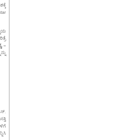
್ಕೆ
tar
ಙ್ಮಯ
್ರೆ
ಯ –
್ನು
ಸ್.
್ತಿ
ಿಗೆ
ನಿಸಿ