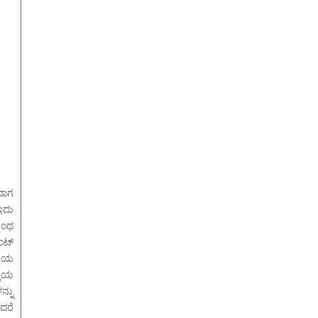
ದಾಗ
ಇದು
ಎಂಥ
ಂಟ್
ಮಿಯ
ತಿಯ
್ನು
ಆದರೆ