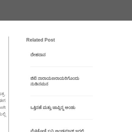
Related Post
ದೇಹದಾನ
ಜಿಟಿ ನಾರಾಯಣರಾಯರಿಗೊಂದು
ನುಡಿನಮನ
್ರ.
. ಈಗ
oft
ಒತ್ತಿನಣೆ ಮತ್ತು ಚಾಪ್ಲಿನ್ನ ಅಂಡು
್ಲಿ
ಮೆಕ್ಸಿಕೋಕ್ಕೆ ಬನ್ನಿ ಅಂಡಮಾನ್ ಇರಲಿ