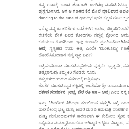
ತನ್ನ ಗಣಕಕ್ಕೆ ಕಾಲದ ಹೊರತಾಗಿ ಉಳಿದೆಲ್ಲ ಮಾಹಿತಿಗಳನ್ನೂ
ಹ್ರಸ್ವಗೊಳಿಸಿದ. ಆಗ ಆ ಗಣಕದ ತೆರೆ ಮೇಲೆ ಪ್ರಕಟವಾದ ಅಭೂತಪ
dancing to the tune of gravity! ಇದರ ಕನ್ನಡ ರೂಪ: ಬ್ರ
ಇವೆಲ್ಲ ನನ್ನ ಕು-ಕವಿತೆಗಳ ಒರತೆಗಳಿಗೆ ಕಾರಣ, ಚಿಕ್ಕಂದಿನಿಂದ
ರಚನೆಯ ವೇಳೆ ವಿವಿಧ ಶೋಧಗಳು ನನ್ನಲ್ಲಿ ಪ್ರೇರಿಸಿದ ಅಮೂ
ಬರೆಯಲು ತೊಡಗಿದಾಗ, ಇವು ತಂತಾವೇ ಪ್ರವಹಿಸತೊಡಗಿಸಿದ
ಅವ]
ಸ್ವಗೃಹದ ನಾಮ ಅತ್ರಿ, ಎಂದೇ ‘ಮಂಕುತಿಮ್ಮ’ ಗಣಕ್
ಹೋಲಿಸಿಕೊಂಡಾಗ ನನ್ನ ಸ್ಥಾನ ಏನು?
ಅತ್ರಿಸೂನೆಂಬಾತ ಮಂಕುತಿಮ್ಮನಿಗೇನು ಪುತ್ರನೇ, ಭ್ರಾತೃವೇ, 
ಚಿತ್ರಭಾನುವು ತಿಮ್ಮ ಕಿರಿ ಸೊಡರು ಸೂನು
ಶತ್ರುಗಳುಭಯರುಂ ತಮಂಧಕ್ಕೆ ಅತ್ರಿಸೂನು
ಜೊತೆಗೆ ಮಂಕುತಿಮ್ಮನ ಕಗ್ಗದಲ್ಲಿ, ಅಂತೆಯೇ ಶ್ರೀ ರಾಮಾಯಣ ದ
ದರ್ಶನ ಸಂದರ್ಶನ’ [ಲಭ್ಯ, ಬೆಲೆ ರೂ ೪೫ – ಅವ]
ಎಂಬ ನನ್ನ ಪ
ಇನ್ನು ಕಿರಿದರೊಳ ಪಿರಿದರ್ಥ ತುಂಬಿರುವ ಬೆನ್ನುಡಿ ಬಗ್ಗೆ ಎ
ರಾಘವೇಂದ್ರ ಭಟ್ಟ ಮತ್ತು ಅವರ ಮಡದಿ ಕಮಲಾಕ್ಷಿ ದಂಪತಿಗ
ಮತ್ತು ಮನೋಧರ್ಮಗಳ ಕಾರಣವಾಗಿ ಈ ಕುಟುಂಬ ಸ್ನೇಹ ಕಾಲ 
ಸಾಕ್ಷಿಯೂ ಮನಸ್ಸಾಕ್ಷಿಪಾಲಕರೂ ಆಗಿದ್ದಾರೆ ಭಟ್ಟರು. ವಿದ್ವಾ