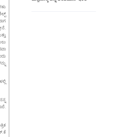
ುಗಳು
್ಪ್
ದಾಗ
ೇನೆ.
್ತು
ಯಲು
ಥವಾ
ಂದು
್ನು
್ಲಿ
ನ್ನ
ರೆ.
ರಿಕ
.ಕೆ