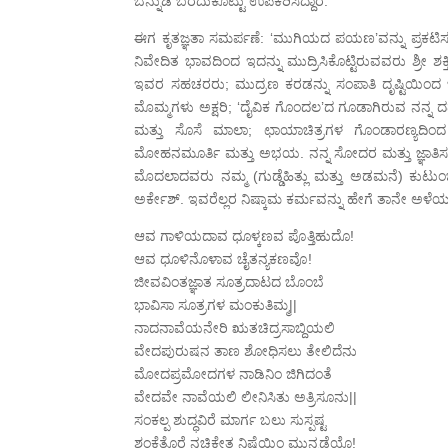
ಬೆನ್ನುಡಿ ಬರೆದುಕೊಟ್ಟು ಉಪಕರಿಸಿದ್ದಾರೆ.
ಈಗ ಕೃತಜ್ಞತಾ ಸಮರ್ಪಣೆ: ‘ಮುಗಿಯದ ಪಯಣ’ವನ್ನು ಪ್ರಕಟಿಸು
ನಿವೇದಿತ ಭಾವದಿಂದ ಇದನ್ನು ಮುದ್ರಿಸಿಕೊಟ್ಟಿರುವವರು ಶ್ರೀ ಶಕ್ತಿ
ಇವರ ಸಹಚರರು; ಮುದ್ರಣ ಕರಡನ್ನು ಸಂಪಾತಿ ದೃಷ್ಟಿಯಿಂದ ಓದಿದಾ
ಮೊಮ್ಮಗಳು ಅಕ್ಷರಿ; ‘ದೈವಿಕ ಗೊಂದಲ’ದ ಗೂಡಾಗಿರುವ ನನ್ನ ದಫ್
ಮತ್ತು ಸೊಸೆ ಮಾಲಾ; ಛಾಯಾಚಿತ್ರಗಳ ಗೊಂಡಾರಣ್ಯದಿಂದ 
ಮೋಹನಮೂರ್ತಿ ಮತ್ತು ಅಭಯ. ನನ್ನ ಸೋದರ ಮತ್ತು ಜ್ಞಾತಿಸಂ
ಮೊದಲಾದವರು ನಮ್ಮ (ಗುಡ್ಡೆಹಿತ್ಲು ಮತ್ತು ಅಡಮನೆ) ಕುಟುಂ
ಅರ್ಕೇಶ್. ಇವರೆಲ್ಲರ ನಿಷ್ಕಾಮ ಕರ್ಮವನ್ನು ಹೇಗೆ ತಾನೇ ಅಳೆ
ಆವ ಗಾಳಿಯದಾವ ಧೂಳ್ಕಣವ ಪೊತ್ತಿಹುದೊ!
ಆವ ಧೂಳಿನೊಳಾವ ಚೈತನ್ಯಕಣವೊ!
ಜೀವವಿಂತಜ್ಞಾತ ಸೂತ್ರದಾಟದ ಬೊಂಬೆ
ಭಾವಿಸಾ ಸೂತ್ರಗಳ ಮಂಕುತಿಮ್ಮ||
ನಾದನಾವೆಯನೇರಿ ಋತಚಿದ್ರಸಾಬ್ದಿಯಲಿ
ವೇದಪುರುಷನ ತಾಣ ಶೋಧಿಸಲು ತೇಲಿದೆನು
ಮೋದಪ್ರಮೋದಗಳ ನಾಡಿನಿಂ ಜಿಗಿದಂತೆ
ವೇದವೇ ನಾವೆಯಲಿ ಲೀನಿಸಿತು ಅತ್ರಿಸೂನು||
ಸಂಕಲ್ಪ ಶುದ್ಧವಿರೆ ಮಾರ್ಗ ಬಲು ಸುಸ್ಪಷ್ಟ
ಶಂಕೆತೊರೆ ನಚಿಕೇತ ನಿಷ್ಠೆಯಿಂ ಮುನ್ನಡೆಯೊ!