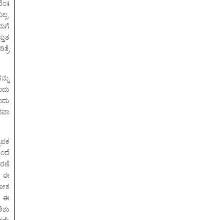
ಂii
ಲ್ಲ,
ಮಗೆ
್ತುತ
ತ್ರೆ
್ನು
ೆಂದು
ಂದು
ಥವಾ
ಯಾಪಕ
ಂದೆ
ರಣೆ
, ಈ
ಅಶೋಕ
ಗ ಈ
ಶಿಶು