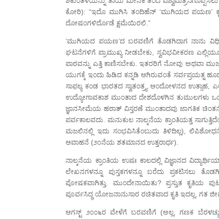
ಶಕುಂತಳೆಯನ್ನು ತಾಯಿ ಮೇನಕೆ ತಂದೆ ವಿಶ್ವಾಮಿತ್ರನಿಗೊಪ್ಪಿಸಲು 
ಕೋರಿ): “ಇದೊ ಮುಗಿಸಿ ತಂದಿಹೆನ್ ‘ಮುಗಿಯದ ಪಯಣ’ ಕೃತಿಯ 
ದೋಷಂಗಳಿರ್ದೊಡೆ ಕ್ಷಮೆಯಿರಲಿ.”
‘ಮುಗಿಯದ ಪಯಣ’ದ ಬರವಣಿಗೆ ತೊಡಗಿದಾಗ ನಾನು ವಿಧಿಸಿಕೊ
ಘಟನೆಗಳಿಗೆ ಪ್ರಾಮುಖ್ಯ ನೀಡಬೇಕು, ಸ್ವವಿಭವೀಕರಣ ಎಲ್ಲಿಯ
ಪಾಠವನ್ನು ಎತ್ತಿ ಕಾಣಿಸಬೇಕು. ಇತರರಿಗೆ ನೋವು ಅಥವಾ ಮುಜ
ಯುಗಕ್ಕೆ ಇಂದು ಹಿಡಿದ ಕನ್ನಡಿ ಆಗಿರುವಂತೆ ಸರ್ವಪ್ರಯತ್ನ ಹ
ಸಾಫಲ್ಯ ಕಂಡ ಭಾರತದ ಸ್ವಾತಂತ್ರ್ಯ ಆಂದೋಳನದ ಉತ್ಸಾ
ಉದ್ಯೋಗಾವಕಾಶ ಮುಂತಾದ ದೇಶದೊಳಗಿನ ತುಮುಲಗಳು ಒಂದು ಕ
ಜ್ಞಾನಸೀಮೆಯ ಹಠಾತ್ ವಿಸ್ತರಣೆ ಮುಂತಾದವು ಜಾಗತಿಕ ಚಿಂತನೆ 
ಪರ್ವಕಾಲವದು. ಮನುಕುಲ ನಾಲ್ಕನೆಯ ಕ್ರಾಂತಿಯತ್ತ ಸಾಗುತ್ತಿದ
ಮಜಲಿನಲ್ಲಿ ಇದು ಸಂಭವಿಸಿತೆಂಬುದು ತಿಳಿದಿಲ್ಲ), ಲಿಪಿಶೋಧನ
ಆವಾಹನೆ (೨೦ನೆಯ ಶತಮಾನದ ಉತ್ತರಾರ್ಧ).
ನಾಲ್ಕನೆಯ ಕ್ರಾಂತಿಯ ಉಷಃ ಕಾಲದಲ್ಲಿ ವಿಜ್ಞಾನದ ವಿದ್ಯಾರ್ಥಿಯಾ
ಲೇಖನಗಳನ್ನೂ ಪುಸ್ತಕಗಳನ್ನೂ ಬರೆದು ಪ್ರಕಟಿಸಲು ತೊಡಗಿದ
ಪೋಷಕವಾಗಿತ್ತು. ಮುಂದೇನಾಯಿತು? ಪ್ರಸ್ತುತ ಕೃತಿಯ ಪ
ಪೂರ್ವಸಿದ್ಧ ಯೋಜನಾನುಸಾರ ರಚಿತವಾದ ಕೃತಿ ಇದಲ್ಲ, ಗತ ಜೀವನ
ಆಗಸ್ಟ್ ೨೦೦೬ರ ವೇಳೆಗೆ ಬರವಣಿಗೆ (ಅಲ್ಲ, ಗಣಕ ಬೆರಳಚ್ಚು 