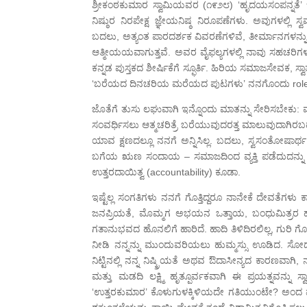
ಶ್ರೀಕಂಠಕುಮಾರ ಸ್ವಾಮಿಯವರ (೧೯೨೮) ‘ಹೃದಯಸಂಪನ್ನತೆ’
ನಿಷ್ಠುರ ನಿರಪೇಕ್ಷ ಜ್ಞೇಯನಿಷ್ಠ ನಿರೂಪಣೆಗಳು. ಅವುಗಳಲ್ಲಿ 
ಬದಲು, ಅತ್ಯಂತ ಪಾರದರ್ಶಕ ವಿವರಣೆಗಳಿವೆ, ತೀರ್ಮಾನಗಳನ್ನ
ಆತ್ಮೀಯಯವಾಗುತ್ತವೆ. ಅವರ ವೈಫಲ್ಯಗಳಲ್ಲಿ ನಾವು ಸಹಚರಿಗಳಾಗುತ
ಕನ್ನಡ ಪುಸ್ತಕದ ಶೀರ್ಷಿಕೆಗೆ ಸ್ಫೂರ್ತಿ. ಹಿರಿಯ ಸಮಾಜಸೇವಕ, ಸ
‘ಬರೆಯದ ದಿನಚರಿಯ ಮರೆಯದ ಪುಟಗಳು’ ನನಗೊಂದು role mod
ಜೊತೆಗೆ ತುಸು ಲಘುವಾಗಿ ಇನ್ನೊಂದು ಮಾತನ್ನು ಸೇರಿಸಬೇಕು: ವ
ಸಂವರ್ಧಿಸಲು ಆತ್ಮಚರಿತ್ರೆ ಬರೆಯುವುದರತ್ತ ಮಾಲುವುದಾಗಿರಬಹುದ
ಯಾವ ಕ್ಷಣದಲ್ಲೂ ನನಗೆ ಅನ್ನಿಸಿಲ್ಲ. ಬದಲು, ಸ್ವಸಂತೋಷಾರ
ಬಗೆಯ ಋಣ ಸಂದಾಯ – ಸಮಾಜದಿಂದ ವ್ಯಕ್ತಿ ಪಡೆದುದನ್ನು ಕೃತ
ಉತ್ತರದಾಯಿತ್ವ (accountability) ಕೂಡಾ.
ಇಷ್ಟೆಲ್ಲ ಸಂಗತಿಗಳು ನನಗೆ ಗೊತ್ತಿದ್ದರೂ ನಾನೇಕೆ ದೇವತೆಗಳು
ಜನಪ್ರಿಯತೆ, ಮೊಮ್ಮಗ ಅಭಯನ ಒತ್ತಾಯ, ಬಂಧುಮಿತ್ರರ ಹಾ
ಗತಾನುಭವದ ಹೊನಲಿಗೆ ಹಾರಿದೆ. ಹಾದಿ ತಿಳಿದಿರಲಿಲ್ಲ, ಗುರ
ನೀಡಿ ನನ್ನನ್ನು ಮುಂದುವರಿಯಲು ಹುಮ್ಮಸ್ಸು ಊಡಿದ. ಸೋ
ನಿಟ್ಟಿನಲ್ಲಿ ನನ್ನ ನಿಷ್ಕ್ರಿಯತೆ ಅಥವ ಔದಾಸೀನ್ಯದ ಕಾರಣವಾಗ
ಮತ್ತು ಮಡದಿ ಲಕ್ಷ್ಮಿ ಹೃತ್ಪೂರ್ವಕವಾಗಿ ಈ ಪ್ರಯತ್ನವನ್ನು 
‘ಉತ್ತರಕುಮಾರ’ ಕೊಳುಗುಳಕ್ಕಿಳಿಯದೇ ಗತಿಯುಂಟೇ? ಅಂದ ಮಾತ್ರ