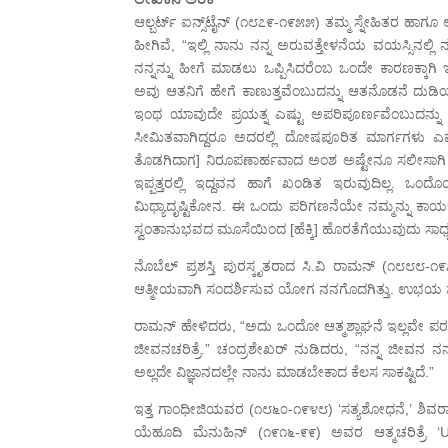
ಆಲ್ಬರ್ಟ್ ಐನ್ಸ್‌ಟೈನ್ (೧೮೭೯-೧೯೫೫) ತಮ್ಮ ಸ್ನೇಹಿತರ ಹಾಗೂ
ಹೀಗಿವೆ, “ಇಲ್ಲಿ ನಾನು ನನ್ನ ಅರುವತ್ತೇಳನೆಯ ವಯಸ್ಸಿನಲ್ಲ
ನನ್ನನ್ನು ಹೀಗೆ ಮಾಡಲು ಒಪ್ಪಿಸಿದರೆಂಬ ಒಂದೇ ಕಾರಣಕ್ಕಾಗಿ
ಅವು ಆತನಿಗೆ ಹೇಗೆ ಕಾಣುತ್ತವೆಂಬುದನ್ನು ಆತನೊಡನೆ ದುಡಿಯುತ್
ಇಂಥ ಯಾವುದೇ ಪ್ರಯತ್ನ ಎಷ್ಟು ಅಪರಿಪೂರ್ಣವೆಂಬುದನ್ನು ಸ್
ಸೀಮಿತವಾಗಿದ್ದರೂ ಅದರಲ್ಲಿ ದೋಷಪೂರಿತ ಮಾರ್ಗಗಳು ಎಷ್
ತೊಡಗಿದಾಗ] ನಿರೂಪಣಾರ್ಹವಾದ ಅಂಶ ಅಷ್ಟೇನೂ ಸಲೀಸಾಗಿ ಬರುವ
ಇಪ್ಪತ್ತರಲ್ಲಿ ಇದ್ದವನ ಹಾಗೆ ಖಂಡಿತ ಇರುವುದಿಲ್ಲ. ಒ
ಮಿಥ್ಯಾದೃಷ್ಟಿಕೋನ. ಈ ಒಂದು ಪರಿಗಣನೆಯೇ ನಮ್ಮನ್ನು ಕಾರ್
ಸ್ವಂತಾನುಭವದ ಮೂಸೆಯಿಂದ [ಹೆಕ್ಕಿ] ಹೊರತೆಗೆಯುವುದು ಸಾಧ್ಯ
ನೊಬೆಲ್ ಪ್ರಶಸ್ತಿ ಪುರಸ್ಕೃತರಾದ ಸಿ.ವಿ ರಾಮನ್ (೧೮೮೮-೧೯
ಆತ್ಮೀಯವಾಗಿ ಸಂದರ್ಶಿಸುವ ಯೋಗ ನನಗೊದಗಿತ್ತು. ಉಭಯ ಸಂದರ್ಭ
ರಾಮನ್ ಹೇಳಿದರು, “ಅದು ಒಂದೋ ಆತ್ಮಶ್ಲಾಘನೆ ಇಲ್ಲವೇ ಪರ
ಜೀವನಚರಿತ್ರೆ.” ಚಂದ್ರಶೇಖರ್ ನುಡಿದರು, “ನನ್ನ ಜೀವನ ನನಗ
ಅಲ್ಲದೇ ವಿಜ್ಞಾನದಲ್ಲೇ ನಾನು ಮಾಡಬೇಕಾದ ಕೆಲಸ ಸಾಕಷ್ಟಿದೆ.”
ಇತ್ತ ಗಾಂಧೀಜಿಯವರ (೧೮೬೦-೧೯೪೮) ‘ಸತ್ಯಶೋಧನೆ,’ ಶಿವರಾಮ 
ಯೆಹೂದಿ ಮೆನುಹಿನ್ (೧೯೧೬-೯೯) ಅವರ ಆತ್ಮಚರಿತ್ರೆ 