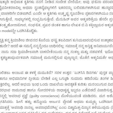
 ಇತ್ಯಾದಿ ಅಭಿಜಾತ ಕೃತಿಗಳು ನನಗೆ ನೀಡಿದ ಸಂದೇಶ ಬೇರೆಯೇ; ಅವು ಘಟನಾ ಪರಂಪರೆ
ಸ್ವವೈಭವೀಕರಣವಿಲ್ಲ ಅಥವಾ ಸ್ವಂತವೈಫಲ್ಯಗಳಿಗೆ ಇತರರನ್ನು ಬಲಿಪಶುಗಳಾಗಿಸುವ ಹುನ್ನಾರವಿ
ು ವಾಚಕರಿಗೇ ಬಿಡಲಾಗಿದೆ. ಎಂದೇ ಆ ಕೃತಿಗಳು ಉತ್ಕೃಷ್ಟ ಸೃಜನಶೀಲ ಪ್ರಕಾರಗಳಾಗಿಯೂ ನ
್ತೇವೆ, ಸಾಫಲ್ಯಗಳಲ್ಲಿ ಸಂಭ್ರಮಿಸುತ್ತೇವೆ. ಮೆನುಹಿನ್ ಅವರ ಆತ್ಮಚರಿತ್ರೆಯ ಹೆಸರೇ ಪ್ರಸ
್ವಾತಂತ್ರ್ಯಹೋರಾಟಗಾರ, ಸಂಘಟಕ, ಪ್ರಖರ ಚಿಂತಕ ಹಾಗೂ ಲೇಖಕ ಬಿ.ವಿ ಕಕ್ಕಿಲ್ಲಾಯರ ಆತ್ಮಚರಿ
elನ್ನೇ ಒದಗಿಸಿಕೊಟ್ಟಿತು.
್ಯಕ್ತಿ ತನ್ನ ಕ್ರಿಯಾಶೀಲ ಜೀವನದ ಕೊನೆಯ ಘಟ್ಟ ತಲಪಿದಾಗ ಕುಸಿಯಲಾರಂಭಿಸುವ ಉತ್ಸಾಹವನ
ೇ? ಆದರೆ ಈ ಸಮಸ್ಯೆ ನನ್ನನ್ನೆಂದೂ ಬಾಧಿಸಲಿಲ್ಲ: ಸಮಾಜಕ್ಕೆ ನನ್ನ ಅಸ್ತಿತ್ವ ಅನಿವಾರ್ಯವ
್ಥ ನಾನು ಸದಾ ಕ್ರಿಯಾಶೀಲವಾಗಿ ಬಾಳಬೇಕೆಂಬುದು ನನ್ನ ಸಂಕಲ್ಪ ಮತ್ತು ನಡವಳಿಕೆ. ಇದೊ
ಜ್ಞತಾಪೂರ್ವಕವಾಗಿ ಸಮಾಜಕ್ಕೆ ಮರುಸಲ್ಲಿಸುವ ಪುಣ್ಯಸ್ನಾನ; ಜೊತೆಗೆ ಆತ್ಮವಿಮರ್ಶೆ ಅ
 ಕಾಲಿಡಲು ಅಂಜುವ ಈ ಕಳಕ್ಕೆ ದುಮುಕಿದೆ? ಸರಳ ಉತ್ತರ: ‘ಎನ್‌ಸಿಸಿ ದಿನಗಳು’ ಪುಸ್ತಕ ವ್
ಗೂ ಅಭಿಮಾನಿಗಳ ಪ್ರೀತಿಯ ಬೇಡಿಕೆ ಎಲ್ಲ ಒಗ್ಗೂಡಿ ಸುಮಾರು ಹದಿನೆಂಟು ತಿಂಗಳ ಹಿ
ಿ ಗೊತ್ತಿರಲಿಲ್ಲ. ಆದರೆ ಅಭಯ ಇಂಥ ಒಂದು ದಾಖಲೆಯ ಆವಶ್ಯಕತೆ ಕುರಿತು ಮನಂಬುಗುವ ವಿವ
ದರಭಾವ ರಾಮನಾಥ ಹಾಗೂ ಸೋದರಳಿಯ ರಾಧಾಕೃಷ್ಣ ಇಬ್ಬರೂ ಎಡೆಬಿಡದೆ ವಿಚಾರಿಸುತ್ತ
ಿ, ನನ್ನಲ್ಲಿ ‘ಅಪರಾಧ ಪ್ರಜ್ಞೆ’ (guilty conscience) ಮೊಳೆಯುವಂತೆ ಮಾಡಿದರು. ಮಗ 
ಸ್ವಾಗತಿಸಿದರು. ಹೀಗೆ ಹತ್ತು ಹನ್ನೊಂದು ಅರ್ಜುನ ಪ್ರೇರಣೆ ಅಥವಾ ಕುಮ್ಮಕ್ಕು ಒದಗಿದಾ
ಕ್ಕೆ ‘ಅಪರಾಧಿ ನಾನಲ್ಲ, ಅಪರಾಧವೆನಗಿಲ್ಲ’ ಎಂಬ ವಿಶ್ವಾಮಿತ್ರ-ವಿನ್ಯಾಸ ತಳೆಯುವುದು (