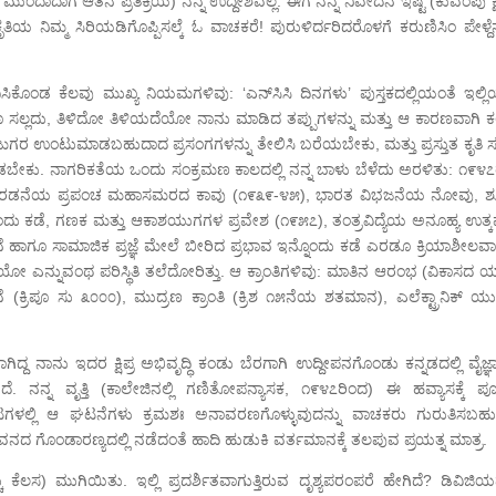
ಮುಂದಾದಾಗ ಆತನ ಪ್ರತಿಕ್ರಿಯೆ) ನನ್ನ ಉದ್ದೇಶವಲ್ಲ. ಈಗ ನನ್ನ ನಿವೇದನೆ ಇಷ್ಟೆ (ಕುವೆಂಪು ಕ
ನಿಮ್ಮ ಸಿರಿಯಡಿಗೊಪ್ಪಿಸಲ್ಕೆ ಓ ವಾಚಕರೆ! ಪುರುಳಿರ್ದರಿದರೊಳಗೆ ಕರುಣಿಸಿಂ ಪೇಳ್ದೆನ
ಂಡ ಕೆಲವು ಮುಖ್ಯ ನಿಯಮಗಳಿವು: ‘ಎನ್‌ಸಿಸಿ ದಿನಗಳು’ ಪುಸ್ತಕದಲ್ಲಿಯಂತೆ ಇಲ್ಲ
ೂ ಸಲ್ಲದು, ತಿಳಿದೋ ತಿಳಿಯದೆಯೋ ನಾನು ಮಾಡಿದ ತಪ್ಪುಗಳನ್ನು ಮತ್ತು ಆ ಕಾರಣವಾಗಿ ಕ
ುಗರ ಉಂಟುಮಾಡಬಹುದಾದ ಪ್ರಸಂಗಗಳನ್ನು ತೇಲಿಸಿ ಬರೆಯಬೇಕು, ಮತ್ತು ಪ್ರಸ್ತುತ ಕೃತಿ 
ೂಡಬೇಕು. ನಾಗರಿಕತೆಯ ಒಂದು ಸಂಕ್ರಮಣ ಕಾಲದಲ್ಲಿ ನನ್ನ ಬಾಳು ಬೆಳೆದು ಅರಳಿತು: ೧೯೪೭ರಲ
ಹ, ಎರಡನೆಯ ಪ್ರಪಂಚ ಮಹಾಸಮರದ ಕಾವು (೧೯೩೯-೪೫), ಭಾರತ ವಿಭಜನೆಯ ನೋವು, ಶೂ
ಡೆ, ಗಣಕ ಮತ್ತು ಆಕಾಶಯುಗಗಳ ಪ್ರವೇಶ (೧೯೫೭), ತಂತ್ರವಿದ್ಯೆಯ ಅನೂಹ್ಯ ಉತ್ಕರ್
ಹಾಗೂ ಸಾಮಾಜಿಕ ಪ್ರಜ್ಞೆ ಮೇಲೆ ಬೀರಿದ ಪ್ರಭಾವ ಇನ್ನೊಂದು ಕಡೆ ಎರಡೂ ಕ್ರಿಯಾಶೀಲವಾಗಿ
ೆಯೋ ಎನ್ನುವಂಥ ಪರಿಸ್ಥಿತಿ ತಲೆದೋರಿತ್ತು. ಆ ಕ್ರಾಂತಿಗಳಿವು: ಮಾತಿನ ಆರಂಭ (ವಿಕಾಸದ 
ೆ (ಕ್ರಿಪೂ ಸು ೩೦೦೦), ಮುದ್ರಣ ಕ್ರಾಂತಿ (ಕ್ರಿಶ ೧೫ನೆಯ ಶತಮಾನ), ಎಲೆಕ್ಟ್ರಾನಿಕ್ ಯ
ಗಿದ್ದ ನಾನು ಇದರ ಕ್ಷಿಪ್ರ ಅಭಿವೃದ್ಧಿ ಕಂಡು ಬೆರಗಾಗಿ ಉದ್ದೀಪನಗೊಂಡು ಕನ್ನಡದಲ್ಲಿ ವೈಜ್ಞ
ೆ. ನನ್ನ ವೃತ್ತಿ (ಕಾಲೇಜಿನಲ್ಲಿ ಗಣಿತೋಪನ್ಯಾಸಕ, ೧೯೪೭ರಿಂದ) ಈ ಹವ್ಯಾಸಕ್ಕೆ ಪ
ುಟಗಳಲ್ಲಿ ಆ ಘಟನೆಗಳು ಕ್ರಮಶಃ ಅನಾವರಣಗೊಳ್ಳುವುದನ್ನು ವಾಚಕರು ಗುರುತಿಸಬಹು
ದ ಗೊಂಡಾರಣ್ಯದಲ್ಲಿ ನಡೆದಂತೆ ಹಾದಿ ಹುಡುಕಿ ವರ್ತಮಾನಕ್ಕೆ ತಲಪುವ ಪ್ರಯತ್ನ ಮಾತ್ರ.
ಕೆಲಸ) ಮುಗಿಯಿತು. ಇಲ್ಲಿ ಪ್ರದರ್ಶಿತವಾಗುತ್ತಿರುವ ದೃಶ್ಯಪರಂಪರೆ ಹೇಗಿದೆ? ಡಿವಿಜಿ