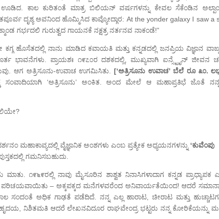
 ಊಡಿದ. ಕಾಲ ಕುರಿತಂತೆ ಮಾತ್ರ ಬಿಲಿಯನ್ ವರ್ಷಗಳನ್ನು ಕೇವಲ ಸೆಕೆಂಡಿನ ಅಲ್ಪಾಂಶಕ
ೂರ್ವ ದೃಶ್ಯ ಅವನಿಂದ ಹೊಮ್ಮಿಸಿದ ಕಾವ್ಯೋದ್ಗಾರ: At the yonder galaxy I saw a s
ಹ್ಮಾಂಡ ಗರ್ಭದಲಿ ಗುರುತ್ವದ ಗಾಯನಕೆ ನಕ್ಷತ್ರ ನರ್ತನವ ನಾಕಂಡೆ!”
ಲೇ ಕಗ್ಗ ಹೊಸೆತದಲ್ಲಿ ನಾನು ಮಾಡಿದ ಕವಾಯತಿ ಮತ್ತು ಕನ್ನಡದಲ್ಲಿ ಜನಪ್ರಿಯ ವಿಜ್ಞಾನ ವಾ
ರ್ತ ಭಾವನೆಗಳು. ಪ್ರಾಯಶಃ ೧೯೭೦ರ ದಶಕದಲ್ಲಿ, ಮುಖ್ಯವಾಗಿ ಐನ್ಸ್ಟೈನ್ ಜೀವನ ಚರಿತ
ುವು. ಆಗ ಅತ್ರಿಸೂನು-ಉವಾಚ ಉಗಮಿಸಿತು.
[‘ಅತ್ರಿಸೂನು ಉವಾಚ’ ಬೆಲೆ ರೂ ೩೦. ಲಭ್
ಕೆ ಸಂವಾದಿಯಾಗಿ ‘ಅತ್ರಿಸೂನು’ ಅಂಕಿತ. ಅಂದ ಮೇಲೆ ಆ ಮಹಾಪ್ರತಿಭೆ ಜೊತೆ ನನ್ನನ
ನಕಲಿಯೇ?
ರ್ಶನಂ ಮಹಾಕಾವ್ಯದಲ್ಲಿ ವೈಜ್ಞಾನಿಕ ಅಂಶಗಳು ಎಂಬ ಪ್ರತ್ಯೇಕ ಅಧ್ಯಯನಗಳನ್ನು
‘ಕುವೆಂಪು
ುಸ್ತಕದಲ್ಲಿ ಗಮನಿಸಬಹುದು.
ರಡು ಮಾತು. ೧೯೬೯ರಲ್ಲಿ ನಾವು ಮೈಸೂರಿನ ಶಾಶ್ವತ ನಿನಾಸಿಗಳಾದಾಗ ಕನ್ನಡ ಪ್ರಾಧ್ಯಾಪಕ ಎ
ಳ ಪರಿಚಯವಾಯಿತು – ಅಕ್ಕಪಕ್ಕದ ಮನೆಗಳವರೆಂದ ಅನಿವಾರ್ಯತೆಯಿಂದ! ಆದರೆ ಸಮಾನಾಸಕ
ಸಂದಂತೆ ಅಧಿಕ ಗಾಢತೆ ಪಡೆದಿದೆ. ನನ್ನ ಎಲ್ಲ ಹಾರಾಟ, ಚೀರಾಟ ಮತ್ತು ಹುಚ್ಚಾಟಗಳ
ಂಸ, ಸಹೃದಯ, ನಿಶಿತಮತಿ ಆದರೆ ಲೇಖನವಿದೂರ ರಾಘವೇಂದ್ರ ಭಟ್ಟರು ನನ್ನ ಕೋರಿಕೆಯನ್ನು ಮನ್