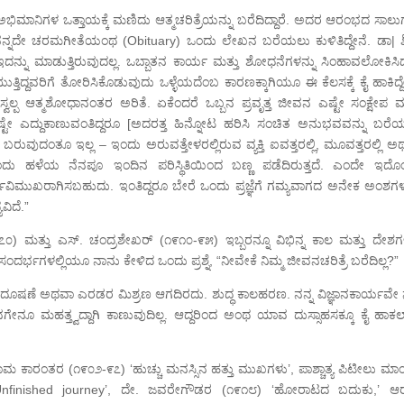
 ಅಭಿಮಾನಿಗಳ ಒತ್ತಾಯಕ್ಕೆ ಮಣಿದು ಆತ್ಮಚರಿತ್ರೆಯನ್ನು ಬರೆದಿದ್ದಾರೆ. ಅದರ ಆರಂಭದ ಸಾಲ
ಿ ನನ್ನದೇ ಚರಮಗೀತೆಯಂಥ (Obituary) ಒಂದು ಲೇಖನ ಬರೆಯಲು ಕುಳಿತಿದ್ದೇನೆ. ಡಾ| ಶಿಲ
 ಇದನ್ನು ಮಾಡುತ್ತಿರುವುದಲ್ಲ. ಒಬ್ಬಾತನ ಕಾರ್ಯ ಮತ್ತು ಶೋಧನೆಗಳನ್ನು ಸಿಂಹಾವಲೋಕಿಸಿ
ತಿದ್ದವರಿಗೆ ತೋರಿಸಿಕೊಡುವುದು ಒಳ್ಳೆಯದೆಂಬ ಕಾರಣಕ್ಕಾಗಿಯೂ ಈ ಕೆಲಸಕ್ಕೆ ಕೈ ಹಾಕಿದ್ದ
ವಲ್ಪ ಆತ್ಮಶೋಧಾನಂತರ ಅರಿತೆ. ಏಕೆಂದರೆ ಒಬ್ಬನ ಪ್ರವೃತ್ತ ಜೀವನ ಎಷ್ಟೇ ಸಂಕ್ಷೇಪ ಮತ
ಟೇ ಎದ್ದುಕಾಣುವಂತಿದ್ದರೂ [ಅದರತ್ತ ಹಿನ್ನೋಟ ಹರಿಸಿ ಸಂಚಿತ ಅನುಭವವನ್ನು ಬರೆ
ುದಂತೂ ಇಲ್ಲ – ಇಂದು ಅರುವತ್ತೇಳರಲ್ಲಿರುವ ವ್ಯಕ್ತಿ ಐವತ್ತರಲ್ಲಿ, ಮೂವತ್ತರಲ್ಲಿ ಅ
ಂದೊಂದು ಹಳೆಯ ನೆನಪೂ ಇಂದಿನ ಪರಿಸ್ಥಿತಿಯಿಂದ ಬಣ್ಣ ಪಡೆದಿರುತ್ತದೆ. ಎಂದೇ ಇದೊ
ಯವಿಮುಖರಾಗಿಸಬಹುದು. ಇಂತಿದ್ದರೂ ಬೇರೆ ಒಂದು ಪ್ರಜ್ಞೆಗೆ ಗಮ್ಯವಾಗದ ಅನೇಕ ಅಂಶಗಳನ
ವಿದೆ.”
೭೦) ಮತ್ತು ಎಸ್. ಚಂದ್ರಶೇಖರ್ (೧೯೧೦-೯೫) ಇಬ್ಬರನ್ನೂ ವಿಭಿನ್ನ ಕಾಲ ಮತ್ತು ದೇಶಗಳಲ
ಗಳಲ್ಲಿಯೂ ನಾನು ಕೇಳಿದ ಒಂದು ಪ್ರಶ್ನೆ, “ನೀವೇಕೆ ನಿಮ್ಮ ಜೀವನಚರಿತ್ರೆ ಬರೆದಿಲ್ಲ?”
ದೂಷಣೆ ಅಥವಾ ಎರಡರ ಮಿಶ್ರಣ ಆಗದಿರದು. ಶುದ್ಧ ಕಾಲಹರಣ. ನನ್ನ ವಿಜ್ಞಾನಕಾರ್ಯವೇ ನ
ೇನೂ ಮಹತ್ತ್ವದ್ದಾಗಿ ಕಾಣುವುದಿಲ್ಲ. ಆದ್ದರಿಂದ ಅಂಥ ಯಾವ ದುಸ್ಸಾಹಸಕ್ಕೂ ಕೈ ಹಾಕಲಾ
ಕಾರಂತರ (೧೯೦೨-೯೭) ‘ಹುಚ್ಚು ಮನಸ್ಸಿನ ಹತ್ತು ಮುಖಗಳು’, ಪಾಶ್ಚಾತ್ಯ ಪಿಟೀಲು ಮಾಂತ್
‘Unfinished journey’, ದೇ. ಜವರೇಗೌಡರ (೧೯೧೮) ‘ಹೋರಾಟದ ಬದುಕು,’ ಆರ್