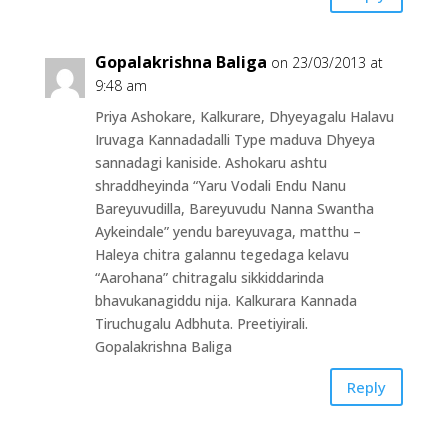
Gopalakrishna Baliga
on 23/03/2013 at
9:48 am
Priya Ashokare, Kalkurare, Dhyeyagalu Halavu
Iruvaga Kannadadalli Type maduva Dhyeya
sannadagi kaniside. Ashokaru ashtu
shraddheyinda “Yaru Vodali Endu Nanu
Bareyuvudilla, Bareyuvudu Nanna Swantha
Aykeindale” yendu bareyuvaga, matthu –
Haleya chitra galannu tegedaga kelavu
“Aarohana” chitragalu sikkiddarinda
bhavukanagiddu nija. Kalkurara Kannada
Tiruchugalu Adbhuta. Preetiyirali.
Gopalakrishna Baliga
Reply