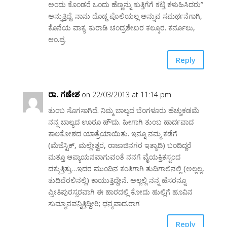
ಅಂದು ಕೊಂಡರೆ ಒಂದು ಹೆಣ್ಣನ್ನು ಕುತ್ತಿಗೆಗೆ ಕಟ್ತಿ ಕಳುಹಿಸಿದರು”
ಅನ್ನುತ್ತಿದ್ದೆ. ನಾನು ದೊಡ್ಡ ಪೊಲಿಯಲ್ಲ ಅನ್ನುವ ಸಮರ್ಥನೆಗಾಗಿ,
ಕೊನೆಯ ವಾಕ್ಯ. ಕುರಾಡಿ ಚಂದ್ರಶೇಖರ ಕಲ್ಕೂರ. ಕರ್ನೂಲು,
ಆಂ.ಪ್ರ.
Reply
ರಾ. ಗಣೇಶ
on 22/03/2013 at 11:14 pm
ತುಂಬ ಸೊಗಸಾಗಿದೆ. ನಿಮ್ಮ ಬಾಲ್ಯದ ಬೆಂಗಳೂರು ಹೆಚ್ಚುಕಡಮೆ
ನನ್ನ ಬಾಲ್ಯದ ಊರೂ ಹೌದು. ಹೀಗಾಗಿ ತುಂಬ ಹಾರ್ದವಾದ
ಕಾಲಕೋಶದ ಯಾತ್ರೆಯಾಯಿತು. ಇನ್ನೂ ನಮ್ಮ ಕಡೆಗೆ
(ಮೆಜೆಸ್ಟಿಕ್, ಮಲ್ಲೇಶ್ವರ, ರಾಜಾಜಿನಗರ ಇತ್ಯಾದಿ) ಬಂದಿದ್ದರೆ
ಮತ್ತೂ ಆಪ್ಯಾಯನವಾಗುವಂತೆ ನನಗೆ ವೈಯಕ್ತಿಕಸ್ಪಂದ
ದಕ್ಕುತ್ತಿತ್ತು…ಇದರ ಮುಂದಿನ ಕಂತಿಗಾಗಿ ತುದಿಗಾಲಿನಲ್ಲಿ (ಅಲ್ಲಲ್ಲ,
ತುದಿವೆರಲಿನಲ್ಲಿ) ಕಾಯುತ್ತಿದ್ದೇನೆ. ಅಲ್ಲಲ್ಲಿ ನನ್ನ ಹೆಸರನ್ನೂ
ಪ್ರೀತಿಪುರಸ್ಸರವಾಗಿ ಈ ಹಾರದಲ್ಲಿ ಕೋದು ಹುಲ್ಲಿಗೆ ಹೂವಿನ
ಸುಮ್ಮಾನವನ್ನಿತ್ತಿದ್ದೀರಿ; ಧನ್ಯವಾದ.ರಾಗ
Reply