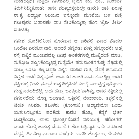
ಮಾಡಿದ್ದುವು) ಮತ್ತದು ಗಣೇಶನಲ್ಲಿ ಬೈಟೂ ಕಾಫಿ ಹಾಕಿ, ಬೋರ್ಡು
ತಿರುಗಿಸಿಟ್ಟುಕೊಂಡು, ೫ನೇ ಮುಖ್ಯರಸ್ತೆಯಲ್ಲೇ ಡುರುಕಿ ಹಾಕಿ ಏರುತ್ತ
ರಾ.ಕೃ. ವಿದ್ಯಾರ್ಥಿ ನಿಲಯದ ಇನ್ನೊಂದೇ ಮೂಲೆಯ ಬಳಿ ಮತ್ತೆ
ಗವೀಪುರಂ ಬಡಾವಣೇ ದಾರಿ ಸೇರಿಕೊಳ್ಳುತ್ತಾ ಹೊಸ ‘ಟ್ರಿಪ್ ಶೀಟ್’
ಬರೀತಿತ್ತು.
ಗಣೇಶ ಹೋಟೆಲಿನಿಂದ ಹೊರಡುವ ಆ ಏರಿನಲ್ಲಿ ಎಡದ ಮೊದಲ
ಒಂದೋ ಎರಡೋ ದಾರಿ, ಅಂದರೆ ಹನ್ನೆರಡು ಮತ್ತು ಹನ್ನೊಂದನೇ ಅಡ್ಡ
ರಸ್ತೆ ಬಿಟ್ಟರೆ ಮುಂದಿನವೆಲ್ಲ ವಿವಿಧ ಅಂತರಗಳಲ್ಲಿ ಮುಟ್ಟಿದಂತೆ ಮಾಡಿ,
ಸುತ್ತೋಡಿ ತಪ್ಪಿಸಿಕೊಳ್ಳುತ್ತಿದ್ದ ಗುಡ್ಡೆಯೇ ಹನುಮಂತನಗುಡ್ಡ! ನೆತ್ತಿಯಲ್ಲಿ
ನಾಲ್ಕು ಒರಟು ಕಲ್ಲ ಚಪ್ಪಡಿ ನಿಲ್ಲಿಸಿ ಮಾಡಿದ ಗುಡಿ, ನೆಪಕ್ಕೆ ಹನುಮನ
ವಿಗ್ರಹ. ಆದರೆ ನಿತ್ಯ ಪೂಜೆ, ಅರ್ಚಕರ ಹಾಜರಿ ನಾನು ಕಂಡದ್ದಿಲ್ಲ. ಅದರ
ನೆತ್ತಿಯಲ್ಲಿ ನಿಂತು ನಮ್ಮನೆಯತ್ತ ದಿಟ್ಟಿಸಿದರೆ ಬಲಕ್ಕೆ ಕಾಣುತ್ತಿದ್ದ ಇನ್ನೊಂದು
ಗುಡ್ಡ ನರಹರಿಬೆಟ್ಟ. ಅದು ಹೆಚ್ಚು ‘ಜನಪ್ರಿಯ’ವಾಗಿತ್ತು. ಅದರ ನೆತ್ತಿಯಲ್ಲಿ
ನಗರಸಭೆಯ ದೊಡ್ಡ ಜಲಾಗಾರ, ಒತ್ತಿನಲ್ಲಿ ದೇವಾಲಯ, ತಪ್ಪಲಿನಲ್ಲಿ
ಟೆಂಟ್ ಸಿನಿಮಾ. ತಮಿಳರು (ಕೊಂಗಾಟಿ!) ಅದ್ಯಾವುದೋ ಒಂದು
ಋತುವಿನಲ್ಲಂತೂ ಹರಕೆಯ ಕಾವಡಿ ಹೊತ್ತು, ಕೆನ್ನೆಗೆ ಭರ್ಚಿ
ಚುಚ್ಚಿಕೊಂಡು, ಭಾಜಾ ಭಜಂತ್ರಿಗಳೊಡನೆ ನಲಿಯುತ್ತ, ‘ಹರೋಗರ’
ಎಂದು ಬೊಬ್ಬೆ ಹಾಕುತ್ತ ಮೆರವಣಿಗೆ ಹೋಗುತ್ತಿದ್ದುದು ಇದೇ ನರಸಿಂಹ
ಬೆಟ್ಟಕ್ಕೆ. ದಿನವೆಲ್ಲಾ ನೂರಾರು ಸಂಖ್ಯೆಯ ಕಾವಡಿ ಹೊತ್ತವರು, ದೇವಳದ