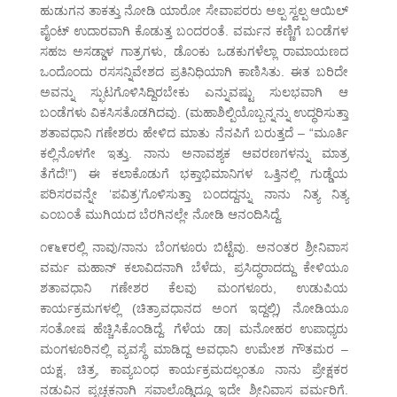
ಹುಡುಗನ ತಾಕತ್ತು ನೋಡಿ ಯಾರೋ ಸೇವಾಪರರು ಅಲ್ಪ ಸ್ವಲ್ಪ ಆಯಿಲ್
ಪೈಂಟ್ ಉದಾರವಾಗಿ ಕೊಡುತ್ತ ಬಂದರಂತೆ. ವರ್ಮನ ಕಣ್ಣಿಗೆ ಬಂಡೆಗಳ
ಸಹಜ ಅಸಡ್ಡಾಳ ಗಾತ್ರಗಳು, ಡೊಂಕು ಒಡಕುಗಳೆಲ್ಲಾ ರಾಮಾಯಣದ
ಒಂದೊಂದು ರಸಸನ್ನಿವೇಶದ ಪ್ರತಿನಿಧಿಯಾಗಿ ಕಾಣಿಸಿತು. ಈತ ಬರಿದೇ
ಅವನ್ನು ಸ್ಫುಟಗೊಳಿಸಿದ್ದಿರಬೇಕು ಎನ್ನುವಷ್ಟು ಸುಲಭವಾಗಿ ಆ
ಬಂಡೆಗಳು ವಿಕಸಿಸತೊಡಗಿದವು. (ಮಹಾಶಿಲ್ಪಿಯೊಬ್ಬನ್ನನ್ನು ಉದ್ಧರಿಸುತ್ತಾ
ಶತಾವಧಾನಿ ಗಣೇಶರು ಹೇಳಿದ ಮಾತು ನೆನಪಿಗೆ ಬರುತ್ತದೆ – “ಮೂರ್ತಿ
ಕಲ್ಲಿನೊಳಗೇ ಇತ್ತು. ನಾನು ಅನಾವಶ್ಯಕ ಆವರಣಗಳನ್ನು ಮಾತ್ರ
ತೆಗೆದೆ!”) ಈ ಕಲಾಕೊಡುಗೆ ಭಕ್ತಾಭಿಮಾನಿಗಳ ಒತ್ತಿನಲ್ಲಿ ಗುಡ್ಡೆಯ
ಪರಿಸರವನ್ನೇ ‘ಪವಿತ್ರ’ಗೊಳಿಸುತ್ತಾ ಬಂದದ್ದನ್ನು ನಾನು ನಿತ್ಯ ನಿತ್ಯ
ಎಂಬಂತೆ ಮುಗಿಯದ ಬೆರಗಿನಲ್ಲೇ ನೋಡಿ ಆನಂದಿಸಿದ್ದೆ.
೧೯೬೯ರಲ್ಲಿ ನಾವು/ನಾನು ಬೆಂಗಳೂರು ಬಿಟ್ಟೆವು. ಅನಂತರ ಶ್ರೀನಿವಾಸ
ವರ್ಮ ಮಹಾನ್ ಕಲಾವಿದನಾಗಿ ಬೆಳೆದು, ಪ್ರಸಿದ್ಧರಾದದ್ದು ಕೇಳಿಯೂ
ಶತಾವಧಾನಿ ಗಣೇಶರ ಕೆಲವು ಮಂಗಳೂರು, ಉಡುಪಿಯ
ಕಾರ್ಯಕ್ರಮಗಳಲ್ಲಿ (ಚಿತ್ರಾವಧಾನದ ಅಂಗ ಇದ್ದಲ್ಲಿ) ನೋಡಿಯೂ
ಸಂತೋಷ ಹೆಚ್ಚಿಸಿಕೊಂಡಿದ್ದೆ. ಗೆಳೆಯ ಡಾ| ಮನೋಹರ ಉಪಾಧ್ಯರು
ಮಂಗಳೂರಿನಲ್ಲಿ ವ್ಯವಸ್ಥೆ ಮಾಡಿದ್ದ ಅವಧಾನಿ ಉಮೇಶ ಗೌತಮರ –
ಯಕ್ಷ, ಚಿತ್ರ, ಕಾವ್ಯಬಂಧ ಕಾರ್ಯಕ್ರಮದಲ್ಲಂತೂ ನಾನು ಪ್ರೇಕ್ಷಕರ
ನಡುವಿನ ಪೃಚ್ಛಕನಾಗಿ ಸವಾಲೊಡ್ಡಿದ್ದೂ ಇದೇ ಶ್ರೀನಿವಾಸ ವರ್ಮರಿಗೆ.