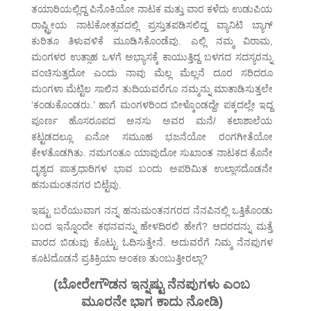
ತಯಾರಿಯಲ್ಲಿದ್ದ ಪಿನೊಕಿಯೋ ನಾಟಕ ಮತ್ತು ವಾರ ಕಳೆದು ಉಡುಪಿಯ
ರಾಷ್ಟ್ರೀಯ ನಾಟಕೋತ್ಸವದಲ್ಲಿ ಪ್ರಸ್ತುತಪಡಿಸಲಿದ್ದ ವ್ಯಾನಿಟಿ ಬ್ಯಾಗ್
ಕುರಿತೂ ತಿಳುವಳಿಕೆ ಮೂಡಿಸಿಕೊಂಡೆವು. ಎಲ್ಲಿ ನಮ್ಮ ವಿರಾಮ,
ಮಂಗಳರ ಉತ್ಸಾಹ ಒಳಗೆ ಅಭ್ಯಾಸಕ್ಕೆ ಕಾಯುತ್ತಿದ್ದ ಬಳಗದ ಸದಸ್ಯರನ್ನು
ವಂಚಿಸುತ್ತದೋ ಎಂದು ನಾವು ಮೆಲ್ಲ ಮೆಲ್ಲನೆ ದೂರ ಸರಿದರೂ
ಮಂಗಳಾ ಮೆಟ್ಟಿಲ ಸಾಲಿನ ತುದಿಯವರೆಗೂ ನಮ್ಮನ್ನು ಮಾತಾಡಿಸುತ್ತಲೇ
‘ಕಂಡುಕೊಂಡರು.’ ಹಾಗೆ ಮಂಗಳರಿಂದ ಬೀಳ್ಕೊಂಡದ್ದೇ ಪಕ್ಕದಲ್ಲೇ ಇದ್ದ
ಪೂರ್ಣ ಹೊಸರೂಪದ ಅನಸು ಅವರ ಮನೆ/ ಕಲಾಶಾಲೆಯ
ಕಟ್ಟಡದಲ್ಲೂ ಏನೋ ಸಮೂಹ ಭಜನೆಯೋ ರಂಗಗೀತೆಯೋ
ಕೇಳತೊಡಗಿತು. ನಮಗಂತೂ ಯಾವುದೋ ಸುಖಾಂತ ನಾಟಕದ ಕೊನೇ
ದೃಶ್ಯದ ಪಾತ್ರಧಾರಿಗಳ ಭಾವ ಬಂದು ಅಪರಿಮಿತ ಉಲ್ಲಾಸದೊಡನೇ
ಹನುಮಂತನಗರ ಬಿಟ್ಟೆವು.
ಇಷ್ಟು ಬರೆಯುವಾಗ ನನ್ನ ಹನುಮಂತನಗರದ ನೆನಪಿನಲ್ಲಿ ಒತ್ತಿಕೊಂಡು
ಬಂದ ಇನ್ನೊಂದೇ ಕಥನವನ್ನು ಹೇಳದಿರಲಿ ಹೇಗೆ? ಆದರದನ್ನು ಮತ್ತೆ
ವಾರದ ಬಿಡುವು ಕೊಟ್ಟು ಓದಿಸುತ್ತೇನೆ. ಅದುವರೆಗೆ ನಿಮ್ಮ ನೆನಪುಗಳ
ಕೂಟದೊಡನೆ ಪ್ರತಿಕ್ರಿಯಾ ಅಂಕಣ ತುಂಬುತ್ತೀರಲ್ಲಾ?
(ಬೋರೇಗೌಡನ ಇನ್ನಷ್ಟು ನೆನಪುಗಳು ಎಂಬ
ಮೂರನೇ ಭಾಗ ಕಾದು ನೋಡಿ)