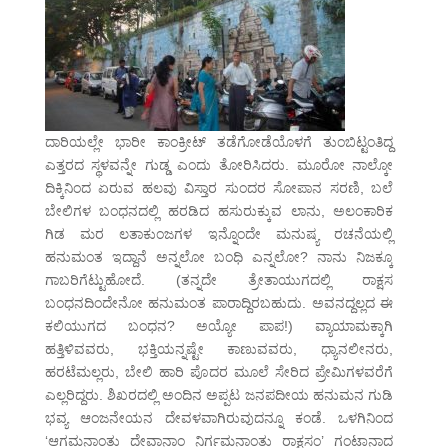
ದಾರಿಯಲ್ಲೇ ಭಾರೀ ಕಾಂಕ್ರೀಟ್ ತಡೆಗೋಡೆಯೊಳಗೆ ತುಂಬಿಟ್ಟಂತಿದ್ದ
ಎತ್ತರದ ಸ್ಥಳವನ್ನೇ ಗುಡ್ಡ ಎಂದು ತೋರಿಸಿದರು. ಮೂರೋ ನಾಲ್ಕೋ
ದಿಕ್ಕಿನಿಂದ ಏರುವ ಹಲವು ವಿಸ್ತಾರ ಸುಂದರ ಸೋಪಾನ ಸರಣಿ, ಬಲೆ
ಬೇಲಿಗಳ ಬಂಧನದಲ್ಲಿ ಹರಡಿದ ಹಸುರುಕ್ಕುವ ಲಾನು, ಅಲಂಕಾರಿಕ
ಗಿಡ ಮರ ಲತಾಕುಂಜಗಳ ಇನ್ನೊಂದೇ ಮನುಷ್ಯ ರಚನೆಯಲ್ಲಿ
ಹನುಮಂತ ಇದ್ದಾನೆ ಅನ್ನಲೋ ಬಂಧಿ ಎನ್ನಲೋ? ನಾನು ನಿಜಕ್ಕೂ
ಗಾಬರಿಗೆಟ್ಟುಹೋದೆ. (ತನ್ನದೇ ತ್ರೇತಾಯುಗದಲ್ಲಿ ರಾಕ್ಷಸ
ಬಂಧನದಿಂದೇನೋ ಹನುಮಂತ ಪಾರಾದ್ದಿರಬಹುದು. ಅವನದ್ದಲ್ಲದ ಈ
ಕಲಿಯುಗದ ಬಂಧನ? ಅಯ್ಯೋ ಪಾಪ!) ವ್ಯಾಯಾಮಕ್ಕಾಗಿ
ಹತ್ತಿಳಿವವರು, ಭಕ್ತಿಯನ್ನಷ್ಟೇ ಕಾಣುವವರು, ಧ್ಯಾನಲೀನರು,
ಹರಟೆಮಲ್ಲರು, ಬೇಲಿ ಹಾರಿ ಪೊದರ ಮೂಲೆ ಸೇರಿದ ಪ್ರೇಮಿಗಳವರೆಗೆ
ಎಲ್ಲರಿದ್ದರು. ಶಿಖರದಲ್ಲಿ ಅಂದಿನ ಅಪ್ಪಟ ಜನಪದೀಯ ಹನುಮನ ಗುಡಿ
ಭವ್ಯ ಆಂಜನೇಯನ ದೇವಳವಾಗಿರುವುದನ್ನೂ ಕಂಡೆ. ಒಳಗಿನಿಂದ
‘ಆಗಮನಾಂತು ದೇವಾನಾಂ ನಿರ್ಗಮನಾಂತು ರಾಕ್ಷಸಂ’ ಗಂಟಾನಾದ