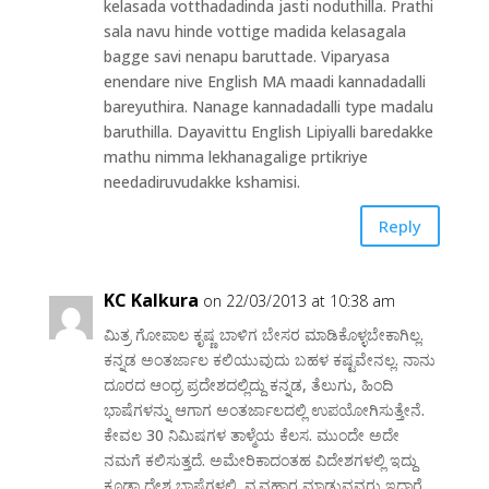
kelasada votthadadinda jasti noduthilla. Prathi
sala navu hinde vottige madida kelasagala
bagge savi nenapu baruttade. Viparyasa
enendare nive English MA maadi kannadadalli
bareyuthira. Nanage kannadadalli type madalu
baruthilla. Dayavittu English Lipiyalli baredakke
mathu nimma lekhanagalige prtikriye
needadiruvudakke kshamisi.
Reply
KC Kalkura
on 22/03/2013 at 10:38 am
ಮಿತ್ರ ಗೋಪಾಲ ಕೃಷ್ಣ ಬಾಳಿಗ ಬೇಸರ ಮಾಡಿಕೊಳ್ಳಬೇಕಾಗಿಲ್ಲ.
ಕನ್ನಡ ಅಂತರ್ಜಾಲ ಕಲಿಯುವುದು ಬಹಳ ಕಷ್ಟವೇನಲ್ಲ. ನಾನು
ದೂರದ ಆಂಧ್ರ ಪ್ರದೇಶದಲ್ಲಿದ್ದು ಕನ್ನಡ, ತೆಲುಗು, ಹಿಂದಿ
ಭಾಷೆಗಳನ್ನು ಆಗಾಗ ಅಂತರ್ಜಾಲದಲ್ಲಿ ಉಪಯೋಗಿಸುತ್ತೇನೆ.
ಕೇವಲ 30 ನಿಮಿಷಗಳ ತಾಳ್ಮೆಯ ಕೆಲಸ. ಮುಂದೇ ಅದೇ
ನಮಗೆ ಕಲಿಸುತ್ತದೆ. ಅಮೇರಿಕಾದಂತಹ ವಿದೇಶಗಳಲ್ಲಿ ಇದ್ದು
ಕೂಡಾ ದೇಶ ಭಾಷೆಗಳಲ್ಲ್ಲಿವ್ಯವಹಾರ ಮಾಡುವವರು ಇದ್ದಾರೆ.