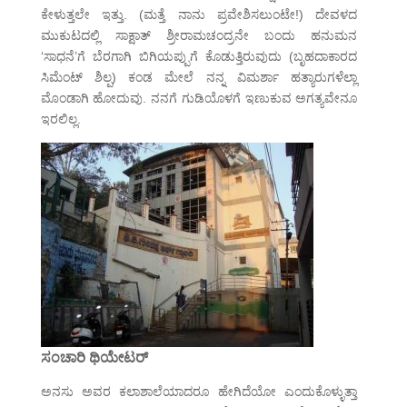
ಕೇಳುತ್ತಲೇ ಇತ್ತು. (ಮತ್ತೆ ನಾನು ಪ್ರವೇಶಿಸಲುಂಟೇ!) ದೇವಳದ
ಮುಕುಟದಲ್ಲಿ ಸಾಕ್ಷಾತ್ ಶ್ರೀರಾಮಚಂದ್ರನೇ ಬಂದು ಹನುಮನ
‘ಸಾಧನೆ’ಗೆ ಬೆರಗಾಗಿ ಬಿಗಿಯಪ್ಪುಗೆ ಕೊಡುತ್ತಿರುವುದು (ಬೃಹದಾಕಾರದ
ಸಿಮೆಂಟ್ ಶಿಲ್ಪ) ಕಂಡ ಮೇಲೆ ನನ್ನ ವಿಮರ್ಶಾ ಹತ್ಯಾರುಗಳೆಲ್ಲಾ
ಮೊಂಡಾಗಿ ಹೋದುವು. ನನಗೆ ಗುಡಿಯೊಳಗೆ ಇಣುಕುವ ಅಗತ್ಯವೇನೂ
ಇರಲಿಲ್ಲ.
ಸಂಚಾರಿ ಥಿಯೇಟರ್
ಅನಸು ಅವರ ಕಲಾಶಾಲೆಯಾದರೂ ಹೇಗಿದೆಯೋ ಎಂದುಕೊಳ್ಳುತ್ತಾ