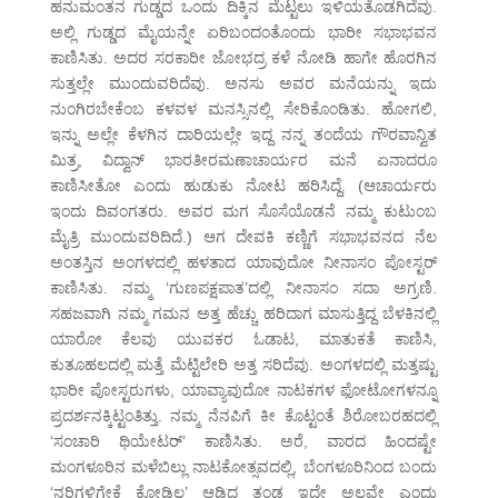
ಹನುಮಂತನ ಗುಡ್ಡದ ಒಂದು ದಿಕ್ಕಿನ ಮೆಟ್ಟಲು ಇಳಿಯತೊಡಗಿದೆವು.
ಅಲ್ಲಿ ಗುಡ್ಡದ ಮೈಯನ್ನೇ ಏರಿಬಂದಂತೊಂದು ಭಾರೀ ಸಭಾಭವನ
ಕಾಣಿಸಿತು. ಅದರ ಸರಕಾರೀ ಜೋಭದ್ರ ಕಳೆ ನೋಡಿ ಹಾಗೇ ಹೊರಗಿನ
ಸುತ್ತಲ್ಲೇ ಮುಂದುವರಿದೆವು. ಅನಸು ಅವರ ಮನೆಯನ್ನು ಇದು
ನುಂಗಿರಬೇಕೆಂಬ ಕಳವಳ ಮನಸ್ಸಿನಲ್ಲಿ ಸೇರಿಕೊಂಡಿತು. ಹೋಗಲಿ,
ಇನ್ನು ಅಲ್ಲೇ ಕೆಳಗಿನ ದಾರಿಯಲ್ಲೇ ಇದ್ದ ನನ್ನ ತಂದೆಯ ಗೌರವಾನ್ವಿತ
ಮಿತ್ರ, ವಿದ್ವಾನ್ ಭಾರತೀರಮಣಾಚಾರ್ಯರ ಮನೆ ಏನಾದರೂ
ಕಾಣಿಸೀತೋ ಎಂದು ಹುಡುಕು ನೋಟ ಹರಿಸಿದ್ದೆ. (ಆಚಾರ್ಯರು
ಇಂದು ದಿವಂಗತರು. ಅವರ ಮಗ ಸೊಸೆಯೊಡನೆ ನಮ್ಮ ಕುಟುಂಬ
ಮೈತ್ರಿ ಮುಂದುವರಿದಿದೆ.) ಆಗ ದೇವಕಿ ಕಣ್ಣಿಗೆ ಸಭಾಭವನದ ನೆಲ
ಅಂತಸ್ತಿನ ಅಂಗಳದಲ್ಲಿ ಹಳತಾದ ಯಾವುದೋ ನೀನಾಸಂ ಪೋಸ್ಟರ್
ಕಾಣಿಸಿತು. ನಮ್ಮ ‘ಗುಣಪಕ್ಷಪಾತ’ದಲ್ಲಿ ನೀನಾಸಂ ಸದಾ ಅಗ್ರಣಿ.
ಸಹಜವಾಗಿ ನಮ್ಮ ಗಮನ ಅತ್ತ ಹೆಚ್ಚು ಹರಿದಾಗ ಮಾಸುತ್ತಿದ್ದ ಬೆಳಕಿನಲ್ಲಿ
ಯಾರೋ ಕೆಲವು ಯುವಕರ ಓಡಾಟ, ಮಾತುಕತೆ ಕಾಣಿಸಿ,
ಕುತೂಹಲದಲ್ಲಿ ಮತ್ತೆ ಮೆಟ್ಟಿಲೇರಿ ಅತ್ತ ಸರಿದೆವು. ಅಂಗಳದಲ್ಲಿ ಮತ್ತಷ್ಟು
ಭಾರೀ ಪೋಸ್ಟರುಗಳು, ಯಾವ್ಯಾವುದೋ ನಾಟಕಗಳ ಫೋಟೋಗಳನ್ನೂ
ಪ್ರದರ್ಶನಕ್ಕಿಟ್ಟಂತಿತ್ತು. ನಮ್ಮ ನೆನಪಿಗೆ ಕೀ ಕೊಟ್ಟಂತೆ ಶಿರೋಬರಹದಲ್ಲಿ
‘ಸಂಚಾರಿ ಥಿಯೇಟರ್’ ಕಾಣಿಸಿತು. ಅರೆ, ವಾರದ ಹಿಂದಷ್ಟೇ
ಮಂಗಳೂರಿನ ಮಳೆಬಿಲ್ಲು ನಾಟಕೋತ್ಸವದಲ್ಲಿ, ಬೆಂಗಳೂರಿನಿಂದ ಬಂದು
‘ನರಿಗಳಿಗೇಕೆ ಕೋಡಿಲ್ಲ’ ಆಡಿದ ತಂಡ ಇದೇ ಅಲ್ಲವೇ ಎಂದು