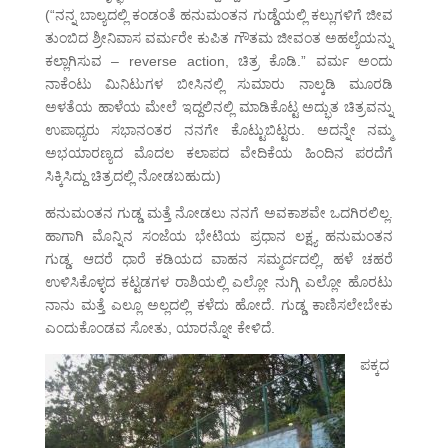
(“ನನ್ನ ಬಾಲ್ಯದಲ್ಲಿ ಕಂಡಂತೆ ಹನುಮಂತನ ಗುಡ್ಡೆಯಲ್ಲಿ ಕಲ್ಲುಗಳಿಗೆ ಜೀವ
ತುಂಬಿದ ಶ್ರೀನಿವಾಸ ವರ್ಮರೇ ಕುಪಿತ ಗೌತಮ ಜೀವಂತ ಅಹಲ್ಯೆಯನ್ನು
ಕಲ್ಲಾಗಿಸುವ – reverse action, ಚಿತ್ರ ಕೊಡಿ.” ವರ್ಮ ಅಂದು
ನಾಕೆಂಟು ಮಿನಿಟುಗಳ ಬೀಸಿನಲ್ಲಿ ಸುಮಾರು ನಾಲ್ಕಡಿ ಮೂರಡಿ
ಅಳತೆಯ ಹಾಳೆಯ ಮೇಲೆ ಇದ್ದಲಿನಲ್ಲಿ ಮಾಡಿಕೊಟ್ಟ ಅದ್ಭುತ ಚಿತ್ರವನ್ನು
ಉಪಾಧ್ಯರು ಸಭಾನಂತರ ನನಗೇ ಕೊಟ್ಟುಬಿಟ್ಟರು. ಅದನ್ನೇ ನಮ್ಮ
ಅಭಯಾರಣ್ಯದ ಮೊದಲ ಕಲಾಪದ ವೇದಿಕೆಯ ಹಿಂದಿನ ಪರದೆಗೆ
ಸಿಕ್ಕಿಸಿದ್ದು ಚಿತ್ರದಲ್ಲಿ ನೋಡಬಹುದು)
ಹನುಮಂತನ ಗುಡ್ಡ ಮತ್ತೆ ನೋಡಲು ನನಗೆ ಅವಕಾಶವೇ ಒದಗಿರಲಿಲ್ಲ.
ಹಾಗಾಗಿ ಮೊನ್ನಿನ ಸಂಜೆಯ ಭೇಟಿಯ ಪ್ರಧಾನ ಲಕ್ಷ್ಯ ಹನುಮಂತನ
ಗುಡ್ಡ. ಆದರೆ ಧಾರೆ ಕಡಿಯದ ವಾಹನ ಸಮ್ಮರ್ದದಲ್ಲಿ, ಹಳೆ ಚಹರೆ
ಉಳಿಸಿಕೊಳ್ಳದ ಕಟ್ಟಡಗಳ ರಾಶಿಯಲ್ಲಿ ಎಲ್ಲೋ ನುಗ್ಗಿ ಎಲ್ಲೋ ಹೊರಟು
ನಾನು ಮತ್ತೆ ಎಲ್ಲೂ ಅಲ್ಲದಲ್ಲಿ ಕಳೆದು ಹೋದೆ. ಗುಡ್ಡ ಕಾಣಿಸಲೇಬೇಕು
ಎಂದುಕೊಂಡವ ಸೋತು, ಯಾರನ್ನೋ ಕೇಳಿದೆ.
ಪಕ್ಕದ