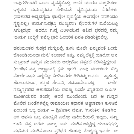
ಅವುಗಳಿಗಾದರೆ ಒಂದು ವ್ಯವಸ್ಥೆಯಿತ್ತು. ಆದರೆ ಯಾರೂ ಸಂಗ್ರಹಿಸಲು
ಇಚ್ಛಿಸದ ಮನುಷ್ಯರದೂ ಸೇರಿದಂತೆ ವೈವಿಧ್ಯಮಯ ಸೆಗಣಿಗಳು
(ಸರಕಾರದ ಅವ್ಯವಸ್ಥೆಯ ಫಲವೋ ವ್ಯವಸ್ಥೆಯ ಅಂಗವೋ ನನಗಿಂದೂ
ಸ್ಪಷ್ಟವಿಲ್ಲ!) ಜಾಡುಗಳುದ್ದಕ್ಕೂ ಮುಖ್ಯವಾಗಿ ಪೊದರುಗಳ ಮರೆಯಲ್ಲೂ
ಸಿಗುತ್ತಿದ್ದುವು! ಆದರೂ ಗುಡ್ಡೆ ಏರಿಳಿಯುವ ಆಟದ ಭರದಲ್ಲಿ ನಮ್ಮ
‘ಹುಡುಗ ಬುದ್ಧಿಗೆ’ ಇವೆಲ್ಲ ಭಾರಿ ಹಿಂಜರಿಕೆ ಏನೂ ಮಾಡುತ್ತಿರಲಿಲ್ಲ.
ಹನುಮಂತನ ಗುಡ್ಡದ ಮಗ್ಗುಲಲ್ಲಿ, ತುಸು ಮೇಲೇ ಎನ್ನುವಂತೆ ಒಂದು
ಜೋಪಡಿಯಂಥಾ ಮನೆ/ ಕಲಾಶಾಲೆ ಇತ್ತು. ನಮ್ಮ ಲೆಕ್ಕಕ್ಕೆ ಯಾರೋ ಅನ
ಸುಬ್ಬರಾವ್ ಎನ್ನುವ ಮುದುಕರು ಅಲ್ಲೇನೋ ಚಿತ್ರಕಲೆ ಕಲಿಸುತ್ತಿದ್ದರಂತೆ.
(ಅಂದಿನ ನನ್ನ ಅಲ್ಪಜ್ಞಾನಕ್ಕೆ ಕ್ಷಮೆ ಇರಲಿ. ನಾವು ಬೆಂಗಳೂರು ಬಿಟ್ಟ
ಮೇಲೇ ನಾನು ಎಲ್ಲೆಲ್ಲೋ ಕೇಳಿದಾಗಲೇ ತಿಳಿದದ್ದು ಅನಸು – ಸ್ವಾತಂತ್ರ್ಯ
ಹೋರಾಟಗಾರ, ಕನ್ನಡ ಸೇನಾನಿ, ಸಮಾಜಸೇವಾಸಕ್ತ. . . ಈಚೆಗೆ
ನಮ್ಮನ್ನಗಲಿದ ಆಕಾಶವಾಣಿಯ ಈರಣ್ಣ ಎಂದೇ ಖ್ಯಾತರಾದ ಎ.ಎಸ್.
ಮೂರ್ತಿಯವರ ತಂದೆ!) ಆದರೆ ಮುಂದೊಂದು ದಿನ ಆ ಗುಡ್ಡದ
ಮೇಲಿನ ಬಂಡೆಗಳಲ್ಲೆಲ್ಲ ರಾಮಾಯಣ ಕಥಾನಕ ಅಜ್ಞಾತವಾಗಿ ಕುಳಿತಿವೆ
ಎಂಬಂತೆ ಒಬ್ಬ ಹುಡುಗ – ಶ್ರೀನಿವಾಸ ವರ್ಮ, ‘ಗುರುತಿಸ’ ತೊಡಗಿದ.
ಆಗ ಅನಸು ಒಬ್ಬ ಮಾಂತ್ರಿಕ! ಎಲ್ಲೋ ದಾರಿಬದಿಯಲ್ಲಿ ಇದ್ದಲು, ಸುಣ್ಣ
ಬಳಸಿ ಚಿತ್ರ ಬರೆದು ನಾಲ್ಕು ಕಾಸು ಮಾಡಿಕೊಳ್ಳುತ್ತಿದ್ದ ಹುಡುಗನನ್ನು
ಮನೆಮಗ ಮಾಡಿಕೊಂಡು ಪ್ರತಿಭೆಗೆ ಹೊಳಪು ಕೊಟ್ಟದ್ದು ಇವರೇ. ಈ