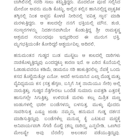
ಬಾಗಿಲಿನಲ್ಲಿ ಸರದಿ ಸಾಲು ಕಟ್ಟುತ್ತಿದ್ದರು. ಮೊದಲೋ ಪೂಜೆ ಸಲ್ಲಿಸಿದ
ಮೇಲೋ ಅವರು ಮುಡಿ ಕೊಟ್ಟು, ಅಲ್ಲಿನ ಕಲ್ಲಿನ ಹಾಸಿನಲ್ಲಿದ್ದ ಪ್ರಾಕೃತಿಕ
ತಗ್ಗಿನಲ್ಲಿ ನಿಂತ ಅಪ್ಪಟ ಕೊಳಚೆ ನೀರಿನಲ್ಲಿ ‘ಪವಿತ್ರ ಸ್ನಾನ’ ಮಾಡಿ
ಮರಳುತ್ತಿದ್ದರು. ಆ ಕಾಲದಲ್ಲೇ ನನಗೆ ಭಕ್ತಿಯಲ್ಲಿ ಮೌನ, ಶುಚಿ,
ಸಂಸ್ಕಾರಗಳನ್ನು ನಿದರ್ಶನವಾಗಿಯೇ ಕೊಡುತ್ತಿದ್ದ ಶ್ರೀ ರಾಮಕೃಷ್ಣ
ಆಶ್ರಮದ ಸಂಬಂಧವೂ ಇದ್ದುದರಿಂದ ಈ ಮುರುಗ ಭಕ್ತಿ,
ಮೃಗಭಕ್ತಿಯಂತೇ ತೋರಿದ್ದರೆ ಆಶ್ಚರ್ಯವಿಲ್ಲ. ಅದಿರಲಿ,
ಹನುಮಂತನ ಗುಡ್ಡದ ಬುಡ ಮುಟ್ಟಲು ಆ ಕಾಲದಲ್ಲಿ ದಾರಿಗಳು
ನಾಚಿಕೊಳ್ಳುತ್ತಿದ್ದುವು ಎಂದದ್ದಕ್ಕೂ ಕಾರಣ ಇದೆ. ಆ ಏರಿನ ಕೊನೆಯಲ್ಲಿ
ಓಡಾಡುವವರೂ ಕಡಿಮೆ, ಡಾಮರೂ ಸರಿ ಹಾಕುತ್ತಿರಲಿಲ್ಲ. ನೆಪಕ್ಕೆ ಒಂದು
ಕಸದ ತೊಟ್ಟಿಯಿತ್ತೋ ಏನೋ. ಆದರೆ ಆಸುಪಾಸಿನ ಎಲ್ಲಾ ದೊಡ್ಡ ಮತ್ತು
ವೈವಿಧ್ಯಮಯ ಕಸ (ಸತ್ತ ಹೆಗ್ಗಣ, ಬಸ್ಸಿಗೆ ಸಿಕ್ಕ ನಾಯಿಯೂ ಸೇರಿ) ಅಲ್ಲಿ
ನಾರುತ್ತಿತ್ತು. ಗುಡ್ಡದ ನೆತ್ತಿಗೇರಲು ಒಂದೆಡೆ ಸುಮಾರು ಐವತ್ತಡಿ ಎತ್ತರಕ್ಕೆ
ಹಾಸುಗಲ್ಲೇ ಸಿಗುತ್ತಿತ್ತು. ಉಳಿದಂತೆ ಮರಳು ಕಲ್ಲು ಮಿಶ್ರಿತ ಮಣ್ಣ
ಜಾಡುಗಳಲ್ಲಿ ಭಾರೀ ಬಂಡೆಗಳನ್ನು ಬಳಸುತ್ತ, ಮುಳ್ಳು ಪೊದರು
ಸಾವರಿಸುತ್ತ ಎಷ್ಟೂ ಜಾಡು ನಮ್ಮನ್ನು ಹನುಮನ ಗುಡ್ಡ ದರ್ಶನ
ಮಾಡಿಸುತ್ತಿದ್ದುವು. ಬಂಡೆಗಳೆಲ್ಲ ಮನುಷ್ಯ ಕೈ ಎಟಕುವ ಮಟ್ಟಕ್ಕೆ
ಅನಿವಾರ್ಯವಾಗಿ ಸೆಗಣಿ ರೊಟ್ಟಿ (ಶಬ್ದ ದಾರಿದ್ರ್ಯ ಎನ್ನಬೇಡಿ, ಒಣಗಿದ
ಮೇಲಷ್ಟೇ ಅವು ಬೆರಣಿ!) ಅಲಂಕಾರ ಪಡೆಯುತ್ತಿದ್ದುವು.