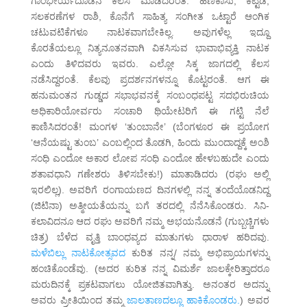
ಗಾಂಭೀರ್ಯದೊಡನೆ ಕೆಲಸ ಮಾಡಿದರಂತೆ. ಹಣಕಾಸು, ಕಟ್ಟಡ,
ಸಲಕರಣೆಗಳ ರಾಶಿ, ಕೊನೆಗೆ ಸಾಹಿತ್ಯ ಸಂಗೀತ ಒಟ್ಟಾರೆ ಆಂಗಿಕ
ಚಟುವಟಿಕೆಗಳೂ ನಾಟಕವಾಗಬೇಕಿಲ್ಲ. ಅವುಗಳೆಲ್ಲ ಇದ್ದೂ
ಕೊರತೆಯಲ್ಲೂ ನಿತ್ಯನೂತನವಾಗಿ ವಿಕಸಿಸುವ ಭಾವಾಭಿವ್ಯಕ್ತಿ ನಾಟಕ
ಎಂದು ತಿಳಿದವರು ಇವರು. ಎಲ್ಲೋ ಸಿಕ್ಕ ಜಾಗದಲ್ಲಿ ಕೆಲಸ
ನಡೆಸಿದ್ದರಂತೆ. ಕೆಲವು ಪ್ರದರ್ಶನಗಳನ್ನೂ ಕೊಟ್ಟರಂತೆ. ಆಗ ಈ
ಹನುಮಂತನ ಗುಡ್ಡದ ಸಭಾಭವನಕ್ಕೆ ಸಂಬಂಧಪಟ್ಟ ಸದಭಿರುಚಿಯ
ಅಧಿಕಾರಿಯೋರ್ವರು ಸಂಚಾರಿ ಥಿಯೇಟರಿಗೆ ಈ ಗಟ್ಟಿ ನೆಲೆ
ಕಾಣಿಸಿದರಂತೆ! ಮಂಗಳ ‘ತುಂಬಾನೇ’ (ಬೆಂಗಳೂರ ಈ ಪ್ರಯೋಗ
‘ಆನೆಯಷ್ಟು ತುಂಬ’ ಎಂಬಲ್ಲಿಂದ ತೊಡಗಿ, ಹಿಂದು ಮುಂದಾದ್ದಕ್ಕೆ ಅಂಶಿ
ಸಂಧಿ ಎಂದೋ ಅಕಾರ ಲೋಪ ಸಂಧಿ ಎಂದೋ ಹೇಳಬಹುದೇ ಎಂದು
ಶತಾವಧಾನಿ ಗಣೇಶರು ತಿಳಿಸಬೇಕು!) ಮಾತಾಡಿದರು (ರಘು ಅಲ್ಲಿ
ಇರಲಿಲ್ಲ). ಅವರಿಗೆ ರಂಗಾಯಣದ ದಿನಗಳಲ್ಲಿ ನನ್ನ ತಂದೆಯೊಡನಿದ್ದ
(ಜಿಟಿನಾ) ಅತ್ಮೀಯತೆಯನ್ನು ಬಗೆ ತರದಲ್ಲಿ ನೆನೆಸಿಕೊಂಡರು. ಸಿನಿ-
ಕಲಾವಿದನೂ ಆದ ರಘು ಅವರಿಗೆ ನಮ್ಮ ಅಭಯನೊಡನೆ (ಗುಬ್ಬಚ್ಚಿಗಳು
ಚಿತ್ರ) ಬೆಳೆದ ವೃತ್ತಿ ಬಾಂಧವ್ಯದ ಮಾತುಗಳು ಧಾರಾಳ ಹರಿದವು.
ಮಳೆಬಿಲ್ಲು ನಾಟಕೋತ್ಸವದ
ಕುರಿತ ನನ್ನ/ ನಮ್ಮ ಅಭಿಪ್ರಾಯಗಳನ್ನು
ಹಂಚಿಕೊಂಡೆವು. (ಅದರ ಕುರಿತ ನನ್ನ ವಿಮರ್ಶೆ ಜಾಲಕ್ಕೇರಿತ್ತಾದರೂ
ಮರುದಿನಕ್ಕೆ ಪ್ರಕಟವಾಗಲು ಯೋಜಿತವಾಗಿತ್ತು. ಅನಂತರ ಅದನ್ನು
ಅವರು ಪ್ರೀತಿಯಿಂದ ತಮ್ಮ
ಜಾಲತಾಣದಲ್ಲೂ ಹಾಕಿಕೊಂಡರು.
) ಅವರ