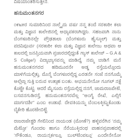
ವಿಷಯಾಂತರಿಸುತ್ತೇನೆ.
ಹನುಮಂತನಗರ
೧೯೬೫ರ ಸುಮಾರಿನಿಂದ ನಾಲ್ಕೈದು ವರ್ಷ ನನ್ನ ತಂದೆ ಸರಕಾರೀ ಕಲಾ
ಮತ್ತು ವಿಜ್ಞಾನ ಕಾಲೇಜಿನಲ್ಲಿ ಅಧ್ಯಾಪಕರಾಗಿದ್ದರು. ಸಹಜವಾಗಿ ನಾನು
ಬೆಂಗಳೂರಿನಲ್ಲೇ ಪ್ರೌಢಶಾಲಾ (ಬೆಂಗಳೂರು ಹೈಸ್ಕೂಲ್) ಮತ್ತು
ಪದವಿಪೂರ್ವ (ಸರಕಾರೀ ಕಲಾ ಮತ್ತು ವಿಜ್ಞಾನ ಕಾಲೇಜು ಅಥವಾ ಆ
ಕಾಲದಲ್ಲಿ ಜನಪ್ರಿಯವಾಗಿ ಪ್ರಚಾರದಲ್ಲಿದ್ದಂತೆ ಗ್ಯಾಸ್ ಕಾಲೇಜ್ – G.A &
S Collge!) ವಿದ್ಯಾಭ್ಯಾಸವನ್ನು ಮಾಡಿದ್ದೆ. ನಮ್ಮ ಬಾಡಿಗೆ ಮನೆ
ಹನುಮಂತನಗರದ ಹದಿಮೂರನೇ ಅಡ್ಡ ರಸ್ತೆಯಲ್ಲೊಂದು
ಮಾಳಿಗೆಯಲ್ಲಿತ್ತು. ಮೊನ್ನೆ ಬೆಂಗಳೂರಲ್ಲಿದ್ದ ಎರಡನೇ ಸಂಜೆ ನನಗೊಮ್ಮೆ
ಅಲ್ಲೆಲ್ಲಾ ಸುತ್ತಿ ಬರುವ ಉತ್ಸಾಹ ಬಂತು. ಅಭಯನೇನೋ ಗೂಗಲ್ ನಕ್ಷೆ
ಕೊಟ್ಟೇ ಕೊಟ್ಟ. ಆದರೆ ಮೈಸೂರು ರಸ್ತೆಯಲ್ಲಿದ್ದ ನನಗೆ, ಚಾಮರಾಜಪೇಟೆ,
ಬಸವನಗುಡಿರಸ್ತೆ, ಹನುಮಂತನಗರವೆಲ್ಲ “ಅಂಗೈ ರೇಖೆ, ಎಲ್ಲಿಗೆ
ಮಾರ್ಗದರ್ಶಿ” ಎಂಬ ಉಡಾಫೆ. ದೇವಕಿಯನ್ನು ಬೆಂಬಲಕ್ಕಿಟ್ಟುಕೊಂಡು
ಬೈಕೇರಿ ಹೊರಟೇಬಿಟ್ಟೆ.
ರಾಜರಾಜೇಶ್ವರಿ ಗೇಟಿನಿಂದ ನಾಯಂಡ (ಮೋಣೆ?) ಹಳ್ಳಿವರೆಗಿನ ‘ನಮ್ಮ
ಮೆಟ್ರೋ’ ಗೊಂದಲ ಹಾಗೂ ನೆರೆಯುಕ್ಕಿದಂಥ ವಾಹನಪ್ರವಾಹದಲ್ಲಿ
‘ಸೌತೆಂಡೂ, ರಾಯನ್ಸರ್ಕಲ್ಲೂ, ಬುಲ್‌ಟೆಂಪಲ್ಲೂ’ ಎಂದೇನೇನೋ