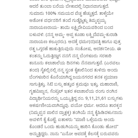
ಆದರೆ ತುಂಬಾ ಬರೆಯ ಬೇಕಾದಲ್ಲಿ ನಿಧಾನವಾಗುತ್ತದೆ.
ಸುಮಾರು 100% ಸಮಯದ ವೆಚ್ಚ ಹೆಚ್ಚುತ್ತದೆ. ತಾಳ್ಮೆಯೇ
ಅಶೋಕ ವರ್ಧನರಿಗೆ ತಂದೆ ಗುಡ್ಡೆಹ್ಹಿತ್ಲು ತಿಮ್ಮಪ್ಪಯ್ಯ
ನಾರಾಯಣರಾಯ- ತಾಯಿ ಲಕ್ಷ್ಮಿದೇವಿಯವರಿಂದ ಬಂದ
ಬಳುವಳಿ. (ನನ್ನ ಅಮ್ಮ- ಅಪ್ಪ ಕೂಡಾ ಲಕ್ಶ್ಮಿದೆವಮ್ಮ-ಕುರಾಡಿ
ನಾರಾಯಣ ಕಲ್ಕೂರರು). ಅದಕ್ಕೆ ಧರ್ಮ(ದ)ಪತ್ನಿ ಹಾಗೂ ಪುತ್ರ
ರತ್ನ ಒಗ್ಗರಣೆ ಹಾಕುತ್ತಿರುವುದು ಸಂತೋಷ, ಆದರ್ಶನೀಯ. ಈ
ಕಂತನ್ನು ಓದುತ್ತಿದ್ದಾಗ ನನಗೆ ನನ್ನ ಬೆಂಗಳೂರು ಸರಕಾರಿ
ಕಾನೂನು ಕಲಾಶಾಲೆಯ ದಿನಗಳು ನೆನಪಾಗುತ್ತವೆ. (ಎರವಲು
ತಂದ) ಸೈಕಲ್ಲಿನಲ್ಲಿ ನನ್ನ ಸ್ವಂತ ಕೈಕಾಲಿನಿಂದ ತುಳಿದು ಅಂದು
ಬೆಂಗಳೂರಿನ ಕೊನೆಯಾಗಿದ್ದ ಜಯನಗರದ ತನಕ ಪ್ರಯಾಣ
ಸಾಗುತ್ತಿತ್ತು. ಸಿಟಿ ಬಸ್ಸು ಹತ್ತುವ ಕ್ರಮವೂ ಇತ್ತು. ಮಹಾರಾಣಿ,
ಗೃಹವಿಜ್ನಾನ, ಸೆಂಟ್ರಲ್ ಇತರ ಕಲಾಶಾಲೆಯ ರಂಗು ರಂಗಿನ
ವಿದ್ಯಾರ್ಥಿನಿಯರನ್ನು ಒಯ್ಯುತ್ತಿದ್ದ ನಂ. 9,11,21,61 ಬಸ್ಸುಗಳು
ಆಕರ್ಷಣೀಯವಾಗಿದ್ದುವು. ವಯೋ ಧರ್ಮ. ಆದರೂ ತಾರಕ್ಕನ
(ನಿಮ್ಮಪ್ಪನ ಪಾಲಿನ ದ್ರಾಕ್ಷಕ್ಕ) ತಂಗಿಯೆ ನನ್ನ ಕೈಹಿಡಿದಳು/ನಾನು
ಅವಳಿಗೆ ಕೈ ಕೊಟ್ಟೆ. ಐತಾಳರು “ಮಾಣಿ ಒಳ್ಲೆಯದು ಅಂದು
ಕೊಂಡರೆ ಒಂದು ಹುಡುಗಿಯನ್ನು ಹಾರಿಸಿ ಕೊಂಡು ಹೋದ”
ಅನ್ನುತ್ತಿದ್ದರು. ನಾನು “ಏನೋ ಆಪದಕ್ಕೆ ಕೆಲಸಕ್ಕೆ ಬರುವವರು