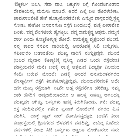
‘ಟೆಕ್ನಿಕಲ್’ ಜಪಿಸಿ, ಸದಾ ದಾರಿ, ದಿಕ್ಕುಗಳ ಬಗ್ಗೆ ಗೊಂದಲಗೂಡಾದ
ದೇವಕಿಯನ್ನು ಮರುಳು ಮಾಡಿದೆ. ಆದರೆ ಎಲ್ಲಿ ಬಲ ಹೊರಳಬೇಕು,
ಚಾಮರಾಜಪೇಟೆ ಹೇಗೆ ಹೊಕ್ಕುಹೊರಡಬೇಕು ಎನ್ನುವ ವಾಸ್ತವದಲ್ಲಿ ಸ್ವಲ್ಪ
ಸೋತು, ಹೇಗೋ ಬಸವನಗುಡಿ ರಸ್ತೆಗೆ ಬಂದುಬಿದ್ದೆ. ಮತ್ತೆ ವೀರಾವೇಶ
ಬಂತು. ‘ನನ್ನ ಬೆಂಗಳೂರು ಹೈಸ್ಕೂಲು, ನನ್ನ ರಾಮಕೃಷ್ಣ ಆಶ್ರಮ, ನಮ್ಮನೆ
ದಾರಿ’ ಎಂದು ಕೊಚ್ಚಿಕೊಳ್ಳುತ್ತ ಹೋದೆ. ರಾಮಕೃಷ್ಣ ವೃತ್ತದಿಂದ ಮುಂದೆ,
ನನ್ನ ಕಾಲದ ನೆನಪಿನ ದಾರಿಯಲ್ಲಿ, ಅಪರೂಪಕ್ಕೆ ಸಿಟಿ ಬಸ್ಸುಗಳು,
ಗವೀಪುರಂ ಬಡಾವಣೆಯ ಮುಖ್ಯ ದಾರಿಗೆ ನುಗ್ಗುತ್ತಿದ್ದವು. ಮುಂದೆ
(ಬಲದ ಮೈದಾನ ಕೊಕ್ಕಾಟಕ್ಕೆ ಪ್ರಸಿದ್ಧ, ಎಡದ ಒಂದು ರಸ್ತೆಯಾಚೆ
ಮಾಸ್ತಿಯವರ ಮನೆ) ಬಲಕ್ಕೆ ರಾ.ಕೃ ಆಶ್ರಮದ ವಿದ್ಯಾರ್ಥಿ ನಿಲಯದ
ಗೇಟು ಬರುವ ಮೊದಲೇ ಎಡಕ್ಕೆ ಅಂದರೆ ಹನುಮಂತನಗರದ
ಪೊಸ್ಟಾಫೀಸ್ ರಸ್ತೆಗೆ ತಿರುಗಿಕೊಳ್ಳುತ್ತಿದ್ದುವು. ಮುಂದುವರಿದಂತೆ ಅದೇ
೧ನೇ ಮುಖ್ಯ ರಸ್ತೆಯಾಗಿ, ೧೩ನೇ ಅಡ್ಡ ರಸ್ತೆವರೆಗೂ ಹರಿದಿತ್ತು. ನಮ್ಮ
ದಾರಿ ಹೆಸರಿಗೆ ಅಡ್ಡದಾರಿಯಾದರೂ ಆ ಕಾಲಕ್ಕೆ ಸಾಕಷ್ಟು ಅಗಲದ್ದೂ
ಮುಖ್ಯವೂ ಆಗಿತ್ತು. ಬಸ್ಸುಗಳು ಇದಕ್ಕೆ ತಿರುಗಿಕೊಂಡು, ೫ನೇ ಮುಖ್ಯ
ರಸ್ತೆ ಸಂಧಿಸುವಲ್ಲಿನ ಗಣೇಶ ಪ್ರಸಾದ್ ಹೋಟೆಲ್‌ಗೆ ನಗರದ ಮಿತಿ
ಮುಗಿಸಿ, ‘ಲಾಸ್ಟ್ ಸ್ಟಾಪ್ ಸಾರ್’ ಘೋಷಿಸುತ್ತಿದ್ದುವು. (ಆಚೆಗೆ ತೀರಾ
ಕಚ್ಚಾರಸ್ತೆಯಲ್ಲಿ ಶ್ರೀನಗರದ ಬೆಳವಣಿಗೆ ನಡೆದಿತ್ತು. ನಾವಿದ್ದ ಕೊನೆಯ
ವರ್ಷಗಳಲ್ಲಿ ಕೆಲವು ಸಿಟಿ ಬಸ್ಸುಗಳು ಅತ್ತಲೂ ಹೋಗಿಬರಲು ಸುರು