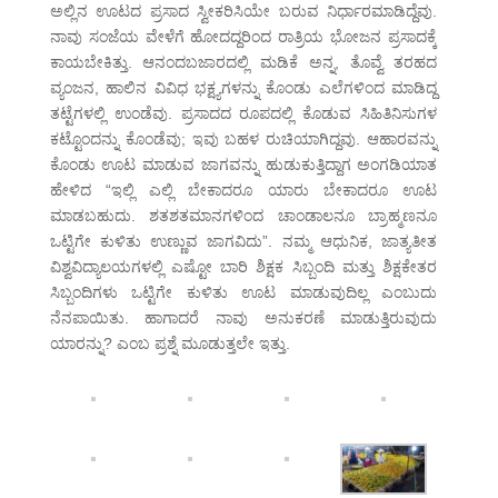
ಅಲ್ಲಿನ ಊಟದ ಪ್ರಸಾದ ಸ್ವೀಕರಿಸಿಯೇ ಬರುವ ನಿರ್ಧಾರಮಾಡಿದ್ದೆವು.
ನಾವು ಸಂಜೆಯ ವೇಳೆಗೆ ಹೋದದ್ದರಿಂದ ರಾತ್ರಿಯ ಭೋಜನ ಪ್ರಸಾದಕ್ಕೆ
ಕಾಯಬೇಕಿತ್ತು. ಆನಂದಬಜಾರದಲ್ಲಿ ಮಡಿಕೆ ಅನ್ನ, ತೊವ್ವೆ ತರಹದ
ವ್ಯಂಜನ, ಹಾಲಿನ ವಿವಿಧ ಭಕ್ಷ್ಯಗಳನ್ನು ಕೊಂಡು ಎಲೆಗಳಿಂದ ಮಾಡಿದ್ದ
ತಟ್ಟೆಗಳಲ್ಲಿ ಉಂಡೆವು. ಪ್ರಸಾದದ ರೂಪದಲ್ಲಿ ಕೊಡುವ ಸಿಹಿತಿನಿಸುಗಳ
ಕಟ್ಟೊಂದನ್ನು ಕೊಂಡೆವು; ಇವು ಬಹಳ ರುಚಿಯಾಗಿದ್ದವು. ಆಹಾರವನ್ನು
ಕೊಂಡು ಊಟ ಮಾಡುವ ಜಾಗವನ್ನು ಹುಡುಕುತ್ತಿದ್ದಾಗ ಅಂಗಡಿಯಾತ
ಹೇಳಿದ “ಇಲ್ಲಿ ಎಲ್ಲಿ ಬೇಕಾದರೂ ಯಾರು ಬೇಕಾದರೂ ಊಟ
ಮಾಡಬಹುದು. ಶತಶತಮಾನಗಳಿಂದ ಚಾಂಡಾಲನೂ ಬ್ರಾಹ್ಮಣನೂ
ಒಟ್ಟಿಗೇ ಕುಳಿತು ಉಣ್ಣುವ ಜಾಗವಿದು”. ನಮ್ಮ ಆಧುನಿಕ, ಜಾತ್ಯತೀತ
ವಿಶ್ವವಿದ್ಯಾಲಯಗಳಲ್ಲಿ ಎಷ್ಟೋ ಬಾರಿ ಶಿಕ್ಷಕ ಸಿಬ್ಬಂದಿ ಮತ್ತು ಶಿಕ್ಷಕೇತರ
ಸಿಬ್ಬಂದಿಗಳು ಒಟ್ಟಿಗೇ ಕುಳಿತು ಊಟ ಮಾಡುವುದಿಲ್ಲ ಎಂಬುದು
ನೆನಪಾಯಿತು. ಹಾಗಾದರೆ ನಾವು ಅನುಕರಣೆ ಮಾಡುತ್ತಿರುವುದು
ಯಾರನ್ನು? ಎಂಬ ಪ್ರಶ್ನೆ ಮೂಡುತ್ತಲೇ ಇತ್ತು.