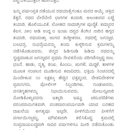
ಪಟ್ಟಿ ಬೆಳೆಯುತ್ತಲೇ ಹೋಗುತ್ತದೆ.
ಇನ್ನು ವರ್ಷಂಪ್ರತಿ ನಡೆಯುವ ರಥಯಾತ್ರೆಗಂತೂ ಮರದ ಆಯ್ಕೆ, ಚಕ್ರದ
ಕೆತ್ತನೆ, ರಥದ ಬೇರೆಬೇರೆ ಭಾಗಗಳ ತಯಾರಿ, ಅಲಂಕಾರದ ಬಟ್ಟೆ
ತಯಾರಿ, ಹೊಲಿಯುವಿಕೆ, ಲೋಹದ ಸಾಮಾಗ್ರಿಗಳ ಪೂರೈಕೆ, ಕಮ್ಮಾರರ
ಕೆಲಸ, ೨೫೦ ಅಡಿ ಉದ್ದ ೮ ಇಂಚು ದಪ್ಪದ ತೆಂಗಿನ ನಾರಿನ ಹಗ್ಗದ
ತಯಾರಿ, ರಥಯಾತ್ರಾ ಜಾಗದ ಶುದ್ಧೀಕರಣ, ರಥದಲ್ಲಿ ಜಗನ್ನಾಥ,
ಬಲಭದ್ರ, ಸುಭದ್ರೆಯರನ್ನು ತಂದು ಕುಳ್ಳಿರಿಸುವ ಕ್ರಮಗಳನ್ನು
ನಡೆಸಿಕೊಡುವವರು, ಚಿನ್ನದ ಹಿಡಿಸೂಡಿ ಹಿಡಿದು ರಥವನ್ನು
ಸ್ವಚ್ಚಮಾಡುವ ಜಗನ್ನಾಥನ ಪ್ರಥಮ ಸೇವಕನೆಂದು ಪರಿಗಣಿಸಲ್ಪಟ್ಟ ರಾಜ,
ಭಜನೆ, ಹಾಡು, ನೃತ್ಯ, ಶಂಖ, ಕೊಂಬು, ಜಾಗಟೆ, ಮದ್ದಳೆ, ತಾಳಗಳ
ಮೂಲಕ ಸಂಚಲನ ಮೂಡಿಸುವ ಕಲಾವಿದರು, ಭಕ್ತಿಯ ಸಿಂಚನದಲ್ಲಿ
ಮಿಂದೇಳುವ ೧೦ ಲಕ್ಷಕ್ಕೂ ಹೆಚ್ಚಿನ ಭಕ್ತವೃಂದ, ದೇಶವಿದೇಶಗಳ
ಪ್ರವಾಸಿಗರು, ಪೋಲೀಸ್ ಸಿಬ್ಬಂದಿಗಳು, ಗೂಢಚಾರರು,
ವಸತಿಗೃಹಗಳನ್ನು ನಿಭಾಯಿಸುವವರು, ಮೇಲುಸ್ತುವಾರಿ
ನೋಡಿಕೊಳ್ಳುವವರು ಇತ್ಯಾದಿ. ಇಷ್ಟೂ ಚಟುವಟಿಕೆಗಳು
ಪರಂಪರಾನುಗತವಾಗಿ, ವಂಶಪಾರಂಪರ್ಯವಾಗಿ ಯಾವ ಬರಹದ
ದಾಖಲೆಯ ಅಗತ್ಯವೂ ಇಲ್ಲದೇ, ಪೀಳಿಗೆಯಿಂದ ಪೀಳಿಗೆಗೆ
ವರ್ಗಾಯಿಸಲ್ಪಟ್ಟು, ಮೌಖಿಕವಾಗಿ ಕಲಿಸಿಕೊಟ್ಟ ಕ್ರಮದಲ್ಲಿ
ಸಂಪ್ರದಾಯಬದ್ಧವಾಗಿ ಸಾವಿರ ವರ್ಷಗಳಿಗೂ ಮೀರಿ ನಡೆದುಕೊಂಡು