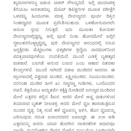
ಕ್ಯಾಮರಾಗಳನ್ನೂ ಇಡುವ ಲಾಕರ್ ಸೌಲಭ್ಯವಿದೆ. ಇಲ್ಲಿ ಛಾಯಾಚಿತ್ರ
ತೆಗೆಯಲು ಅವಕಾಶವಿಲ್ಲ. ಮೆಟಲ್ ಡಿಟಕ್ಟರ್ಗಳ ಮೂಲಕ ಪರೀಕ್ಷೆಗೆ
ಒಳಪಟ್ಟು ಹಿಂದೂಗಳು ಮಾತ್ರ ದೇವಸ್ಥಾನದ ಪೂರ್ವ ದಿಕ್ಕಿನ
ಸಿಂಹದ್ವಾರದ ಮೂಲಕ ಪ್ರವೇಶಿಸಬಹುದು. ಒಳಹೋಗುವಾಗಲೇ
ಅರುಣ ಸ್ತಂಭ ಸಿಗುತ್ತದೆ. ಇದು ಮೂಲತಃ ಕೋನಾರ್ಕ
ದೇವಸ್ಥಾನದಲ್ಲಿದ್ದದ್ದು, ಅಲ್ಲಿ ಪೂಜೆ ನಿಂತು ಹೋದಮೇಲೆ ಇಲ್ಲಿಗೆ
ಸ್ಥಳಾಂತರಗೊಳ್ಳಲ್ಪಟ್ಟದ್ದು. ಪುರಿ ದೇವಸ್ಥಾನದ ಆರಂಭದಲ್ಲಿ ಸಿಗುವ
ಇಪ್ಪತ್ತೆರಡು ಮೆಟ್ಟಲುಗಳು ಭಕ್ತಾದಿಗಳ ಶ್ರದ್ಧೆಯ ಪಾದಧೂಳಿನಿಂದ
ಪವಿತ್ರವಾದವುಗಳೆಂಬ ನಂಬಿಕೆಯಿದೆ. ಮುಂದೆ ಎಡಕ್ಕೆ ಬೃಹತ್ತಾದ
ಪಾಕಶಾಲೆ, ಬಲಗಡೆ ಆನಂದ ಬಜಾರ ಎಂಬ ಆಹಾರ ವಿತರಣಾ
ಕೇಂದ್ರಗಳಿವೆ. ಮುಂದೆ ಸಾಗಿದರೆ ವಿಶಾಲ ಮಂದಿರದ ಆವರಣ. ಈ
ಪ್ರಾಂಗಣದಲ್ಲಿ ವಿಶ್ವನಾಥ ಮಂದಿರ, ಲಕ್ಷ್ಮೀಮಂದಿರ, ಸೂರ್ಯಮಂದಿರ,
ನರಸಿಂಹ ಮಂದಿರ ಹೀಗೆ ೩೦ ಸಣ್ಣಸಣ್ಣ ಗುಡಿಗಳು, ಒಂದೊಂದರ
ರಚನೆ, ಕೆತ್ತನೆಯೂ ಅದ್ಭುತವೇ! ಕತ್ತೆತ್ತಿ ನೋಡಿದರೆ ಜಗನ್ನಾಥ ಮಂದಿರದ
ಮೇಲೆ ಎತ್ತರದ ಕಲ್ಲಿನ ಶಿಖರ. ಅದರ ಮೇಲೆ ಅಷ್ಟ ಧಾತುಗಳಿಂದ
ತಯಾರಾದ ಬೃಹತ್ ನೀಲಚಕ್ರ. ಅದರ ಮೇಲೆ ಧ್ವಜ ಹಾರಾಡುತ್ತಿರುವ
ಸುಂದರ ದೃಶ್ಯ. ನಿತ್ಯ ಸಂಜೆ ಹಳೆ ಧ್ವಜವನ್ನು ಇಳಿಸಿ, ಹೊಸ ಧ್ವಜವನ್ನು
ಏರಿಸುವುದು ಗರುಡ ಜನಾಂಗದವರ ಜವಾಬ್ದಾರಿ. ಈ ೨೧೪ ಅಡಿ
ಎತ್ತರವನ್ನು ಅವರು ಯಾವ ಹೊರಗಿನ ಸಲಕರಣೆಗಳ ಆಧಾರವೂ
ಇಲ್ಲದೇ, ಮನದೊಳಗಿನ ದೇವರ ಮೇಲಿನ ನಂಬುಗೆಯ ಬಲದಿಂದಲೇ