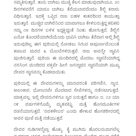
ಸಮ್ಮತಿಸುತ್ತಾನೆ. ತಾನು ಬಾಗಿಲು ಮುಚ್ಚಿ ಕೆಲಸ ಮಾಡುವುದಾಗಿಯೂ, ೨೧
ದಿನಗಳವರೆಗೆ ಯಾರೂ ಬಾಗಿಲು ತೆರೆಯಬಾರದೆಂದೂ ಶಿಲ್ಪಿ ಕರಾರು
ವಿಧಿಸುತ್ತಾನೆ. ಇದಕ್ಕೆ ಒಪ್ಪಿದ ರಾಜ ಬಹಳ ಕಾತರದಿಂದ ಕಾಯುತ್ತಾ
ಇರುತ್ತಾನೆ. ಮುಚ್ಚಿದ ಬಾಗಿಲಿನಿಂದ ಯಾವಾಗಲೂ ಕೇಳಿಬರುತ್ತಿದ್ದ ಕಟಕಟ
ಸದ್ದು ೧೪ ದಿನಗಳ ಬಳಿಕ ಇದ್ದಕ್ಕಿದ್ದಂತೆ ನಿಂತು ಹೋಗುತ್ತದೆ. ಶಿಲ್ಪಿಗೆ
ಏನೋ ತೊಂದರೆಯಾಗಿದೆಯೆಂದು ಭಾವಿಸಿ ಬಾಗಿಲು ತೆರೆದಾಗ ಅಲ್ಲಿ ಶಿಲ್ಪಿ
ಇರುವುದಿಲ್ಲ. ಈಗ ಪುರಿಯಲ್ಲಿ ನೋಡಲು ಸಿಗುವ ಅಪೂರ್ಣವೆಂಬಂತೆ
ಕಾಣುವ ಮರದ ೩ ಬೊಂಬೆಗಳಿರುತ್ತವೆ. ರಾಜ ಅವನ್ನೇ ಸ್ಥಾಪಿಸಿ
ಪೂಜಿಸುತ್ತಾನೆ. ಪುರಿಯ ಈ ಮಂದಿರದಲ್ಲಿ ಮೊದಲು ಸ್ಥಾಪನೆಯಾಗಿದ್ದ
ನರಸಿಂಗ ಮಂದಿರದ ಪಕ್ಕವೇ ಹೀಗೆ ಜಗನ್ನಾಥನ ಸ್ಥಾಪನೆಯಾಗಿ ಮುಖ್ಯ
ದೇವರ ಸ್ಥಾನವನ್ನು ಕೊಡಲಾಯಿತು.
ಪುರಿಯಲ್ಲಿ ಈ ದೇವರುಗಳನ್ನು ಮಾನವರಂತೆ ಪರಿಗಣಿಸಿ, ಸ್ನಾನ,
ಅಲಂಕಾರ, ಭೋಜನವೇ ಮೊದಲಾದ ಸೇವೆಗಳನ್ನು ನಡೆಸಲಾಗುತ್ತದೆ.
ಮಾತ್ರವಲ್ಲ, ಇಲ್ಲಿ ದೇವರುಗಳಿಗೂ ಜ್ವರ ಬರುತ್ತದೆ ಹಾಗೂ ೮, ೧೨ ಯಾ
೧೯ ವರ್ಷಗಳಿಗೊಮ್ಮೆ ಮೃತಪಟ್ಟು ಮತ್ತೆ ಹೊಸಮೂರ್ತಿಗಳ
ರಚನೆಯಾಗುತ್ತದೆ. ‘ನವಕಳೇಬರ’ ಎಂದು ಹೇಳುವ ಹೊಸಶರೀರದಲ್ಲಿ
ಅವರ ಪೂಜೆ ಮತ್ತೆ ನಡೆಯುತ್ತದೆ.
ದೇವರ ಗುಡಿಗಳನ್ನೆಲ್ಲಾ ಹೊಕ್ಕು, ಕೈ ಮುಗಿದು ಹೊರಬರುವಾಗಲೆಲ್ಲ