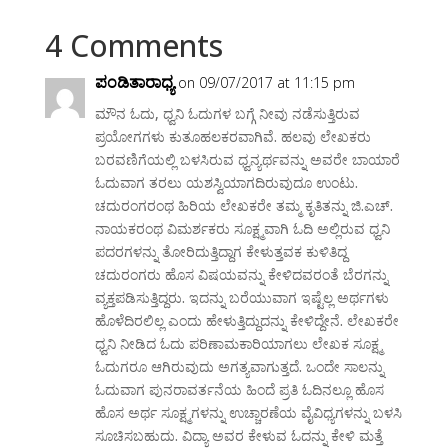
4 Comments
ಪಂಡಿತಾರಾಧ್ಯ
on 09/07/2017 at 11:15 pm
ಮೌನ ಓದು, ಧ್ವನಿ ಓದುಗಳ ಬಗ್ಗೆ ನೀವು ನಡೆಸುತ್ತಿರುವ
ಪ್ರಯೋಗಗಳು ಕುತೂಹಲಕರವಾಗಿವೆ. ಹಲವು ಲೇಖಕರು
ಬರವಣಿಗೆಯಲ್ಲಿ ಬಳಸಿರುವ ಧ್ವನ್ಯರ್ಥವನ್ನು ಅವರೇ ಬಾಯಾರೆ
ಓದುವಾಗ ತರಲು ಯಶಸ್ವಿಯಾಗದಿರುವುದೂ ಉಂಟು‌.
ಚದುರಂಗರಂಥ ಹಿರಿಯ ಲೇಖಕರೇ ತಮ್ಮ ಕೃತಿತನ್ನು ಜಿ.ಎಚ್.
ನಾಯಕರಂಥ ವಿಮರ್ಶಕರು ಸೂಕ್ಷ್ಮವಾಗಿ ಓದಿ ಅಲ್ಲಿರುವ ಧ್ವನಿ
ಪದರಗಳನ್ನು ತೋರಿದುತ್ತಿದ್ದಾಗ ಕೇಳುತ್ತವಕ ಕುಳಿತಿದ್ದ
ಚದುರಂಗರು ಹೊಸ ವಿಷಯವನ್ನು ಕೇಳಿದವರಂತೆ ಬೆರಗನ್ನು
ವ್ಯಕ್ತಪಡಿಸುತ್ತಿದ್ದರು. ಇದನ್ನು ಬರೆಯುವಾಗ ಇಷ್ಟೆಲ್ಲ ಅರ್ಥಗಳು
ಹೊಳೆದಿರಲಿಲ್ಲ ಎಂದು ಹೇಳುತ್ತಿದ್ದುದನ್ನು ಕೇಳಿದ್ದೇನೆ. ಲೇಖಕರೇ
ಧ್ವನಿ ನೀಡಿದ ಓದು ಪರಿಣಾಮಕಾರಿಯಾಗಲು ಲೇಖಕ ಸೂಕ್ಷ್ಮ
ಓದುಗರೂ ಆಗಿರುವುದು ಅಗತ್ಯವಾಗುತ್ತದೆ. ಒಂದೇ ಸಾಲನ್ನು
ಓದುವಾಗ ಪುನರಾವರ್ತನೆಯ ಹಿಂದೆ ಪ್ರತಿ ಓದಿನಲ್ಲೂ ಹೊಸ
ಹೊಸ ಅರ್ಥ ಸೂಕ್ಷ್ಮಗಳನ್ನು ಉಚ್ಚಾರಣೆಯ ವೈವಿಧ್ಯಗಳನ್ನು ಬಳಸಿ
ಸೂಚಿಸಬಹುದು. ವಿದ್ಯಾ ಅವರ ಕೇಳುವ ಓದನ್ನು ಕೇಳಿ ಮತ್ತೆ