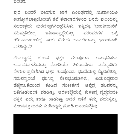
ಬಂದಿದೆ.
ಪುರ ಎಂದರೆ ಜೀವಿಸುವ ಜಾಗ ಎಂಬರ್ಥದಲ್ಲಿ ನಿಜವಾಗಿಯೂ
ಉದ್ಯೋಗಖಾತ್ರಿಯೊಂದಿಗೆ ತಲೆ ತಲಾಂತರಗಳಿಂದ ಜನರು ಪುರಿಯನ್ನು
ಸಹಬಾಳ್ವೆಯ ಪುರವನ್ನಾಗಿಸಿದ್ದಾರೆನಿಸಿತು. ಇಷ್ಟಿದ್ದೂ ‘ಭಾರತೀಯರಿಗೆ
ಸಹಿಷ್ಣುತೆಯಿಲ್ಲ, ಇತಿಹಾಸಪ್ರಜ್ಞೆಯಿಲ್ಲ, ಪರಂಪರೆಗಳ ಬಗ್ಗೆ
ಗೌರವಾದಾರಗಳಿಲ್ಲ’ ಎಂಬ ಬಿರುದು ಬಾವಲಿಗಳನ್ನು ಧಾರಾಳವಾಗಿ
ಪಡೆದಿದ್ದೇವೆ!
ದೇವಸ್ಥಾನಕ್ಕೆ ಬರುವ ಭಕ್ತರ ಗುಂಪುಗಳು ಅನುಭವಿಸುವ
ಭಾವಪರವಶತೆಯನ್ನು ನೋಡಿಯೇ ತಿಳಿಯಬೇಕು. ನಮ್ಮೊಂದಿಗೇ
ದೇಗುಲ ಪ್ರವೇಶಿಸಿದ ಭಕ್ತರ ಗುಂಪೊಂದು ಭಜನೆಯಲ್ಲಿ ಮೈಮರೆತಿತ್ತು.
ಸಮವಸ್ತ್ರದಂತೆ ಧರಿಸಿದ್ದ ವೇಷಭೂಷಣಗಳು, ಲಯಬದ್ಧವಾದ
ಹೆಜ್ಜೆಗಾರಿಕೆಯಿಂದ ಕೂಡಿದ ಸಂಕೀರ್ತನೆ ಅಲ್ಲಿದ್ದ ಹಲವರನ್ನು
ಜತೆಗೂಡುವಂತೆ ಮಾಡಿತ್ತು. ಅರಳಿಕಟ್ಟೆಯಲ್ಲಿ ಕುಳಿತಿದ್ದ ವೃದ್ಧದಂಪತಿ
ಛಕ್ಕನೆ ಎದ್ದು ತಾವೂ ಹಾಡುತ್ತಾ ಅವರ ಜತೆಗೆ ತಮ್ಮ ವಯಸ್ಸನ್ನು,
ನೋವನ್ನೂ ಮರೆತು ಕುಣಿದದ್ದನ್ನು ನೋಡಿ ಆನಂದಪಟ್ಟೆವು.