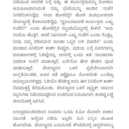
ನಡೆಯುವ ಆಚರಣೆ ಬಗ್ಗೆ ಇತ್ತು. ಈ ಕಾರ್ಯಕ್ರಮವನ್ನು ನೋಡಲು
ಅನುಕೂಲವಾಗುವಂತೆ ನಮ್ಮ ಭೇಟಿಯನ್ನು ಅಂದಿನ ಸಂಜೆಗೆ
ನಿಗದಿಗೊಳಿಸಿದ್ದೆವು. ಸೀದಾ ಹೋಟೆಲ್ಲಿಗೆ ಹೋಗಿ ಶುಚಿರ್ಭೂತರಾಗಿ
ದೇವಸ್ಥಾನಕ್ಕೆ ತೆರಳುವವರಿದ್ದೆವು. “ಧ್ವಜಬದಲಾವಣೆ ಕಾರ್ಯಕ್ರಮ ಎಷ್ಟು
ಗಂಟೆಗೆ?” ಎಂದು ಹೋಟೆಲ್ಲಿನ ಸಿಬ್ಬಂದಿಯೊಬ್ಬರಲ್ಲಿ ಕೇಳಿದೆ. “ಅದು
ಸಂಜೆಯ ಹೊತ್ತಿಗೆ, ಆದರೆ ನಿಖರವಾಗಿ ಎಷ್ಟು ಗಂಟೆಗೆ ಎಂದು ಗೊತ್ತಿಲ್ಲ,
ನೀವು ನಮ್ಮ ಪರಿಚಯದ ಪಾಂಡಾ ಒಬ್ಬರ ಬಳಿ ವಿಚಾರಿಸಿ” ಎಂದು
ಪಾಂಡಾರ ವಿಸಿಟಿಂಗ್ ಕಾರ್ಡ್ ಕೊಟ್ಟರು. ಪುರಿಯ ಬಗ್ಗೆ ವಿವರಗಳನ್ನು
ಜಾಲತಾಣಗಳಲ್ಲಿ ಓದಿದ್ದೆನಲ್ಲಾ, ಅದರಲ್ಲಿ ಒಂದು ಕಡೆ ‘ಪಾಂಡಾಗಳು
ವಿಪರೀತ ಸುಲಿಗೆ ಮಾಡುತ್ತಾರೆ, ಏನೇನೋ ಹೇಳಿ ಹೆದರಿಸಿ ಪೂಜೆ
ಮಾಡಿಸುತ್ತಾರೆ, ದೇವಸ್ಥಾನದ ಒಳಗೆ ಪ್ರವೇಶಿಸುವಾಗಲೇ
ಜಾಗ್ರತೆಯಿಂದಿರಿ, ಅವರ ಕಡೆ ಕಣ್ಣೆತ್ತಿಯೂ ನೋಡಬೇಡಿ’ ಎಂದೆಲ್ಲಾ
ಅಭಿಪ್ರಾಯಗಳಿದ್ದವು. ಓದಿಯೇ ಹೆದರಿದ್ದ ನಾನು ಈಗ ವಿಸಿಟಿಂಗ್ ಕಾರ್ಡ್
ನೆಪಮಾತ್ರಕ್ಕೆ ತೆಗೆದುಕೊಂಡು, ದೇವಸ್ಥಾನದ ಒಳಗೆ ಪ್ಲಾಸ್ಟಿಕ್, ಚರ್ಮದ
ಬ್ಯಾಗುಗಳು ನಿಷೇಧವಾದ್ದರಿಂದ ಊರಿನಿಂದ ಬರುವಾಗಲೇ ತಂದಿದ್ದ ಬಟ್ಟೆ
ಚೀಲದೊಳಕ್ಕೆ ಇಳಿಸಿದೆ.
ಜಗನ್ನಾಥಮಂದಿರದಿಂದ ಸುಮಾರು ಒಂದು ಕಿ.ಮೀ ಮೊದಲೇ ವಾಹನ
ನಿಲುಗಡೆ. ಅಲ್ಲಿಂದ ನಡೆದು ಇಲ್ಲವೇ ಮಿನಿ ಬಸ್ಸಿನ ಮೂಲಕ
ಹೋಗಬೇಕು. ದೇವಸ್ಥಾನದ ಎದುರುಗಡೆ ಕೌಂಟರಿನಲ್ಲಿ ಚಪ್ಪಲಿಗಳನ್ನೂ