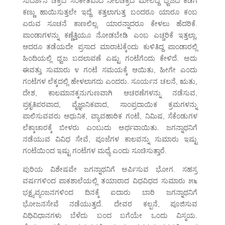
ಸುದರ್ಶನ ಚಕ್ರದ ಸಂಕೇತವಾದ ನೀಲಚಕ್ರದ ಮೇಲಿದ್ದ ಧ್ವಜದ ಕಡೆಗೆ
ಕಣ್ಣು ಹಾಯಿಸುತ್ತಲೇ ಇದ್ದೆ. ಕತ್ತಲಾಗುತ್ತ ಬಂದರೂ ಯಾರೂ ಕಂಬ
ಏರುವ ಸೂಚನೆ ಕಾಣಲಿಲ್ಲ. ಯಾರನ್ನಾದರೂ ಕೇಳಲು ಹೆದರಿಕೆ.
ಪಾಂಡಾಗಳನ್ನು ಕಣ್ಣೆತ್ತಿಯೂ ನೋಡಬೇಡಿ ಎಂಬ ಎಚ್ಚರಿಕೆ ಇತ್ತಲ್ಲಾ,
ಆದರೂ ತಡೆಯದೇ ಪ್ರಸಾದ ಮಾರಾಟಕ್ಕೆಂದು ಕುಳಿತಿದ್ದ ಪಾಂಡಾರಲ್ಲಿ
ಹಿಂದಿಯಲ್ಲಿ ಧ್ವಜ ಬದಲಾವಣೆ ಎಷ್ಟು ಗಂಟೆಗೆಂದು ಕೇಳಿದೆ. ಅದು
ಈವತ್ತು ಸುಮಾರು ೪ ಗಂಟೆ ಸಮಯಕ್ಕೆ ಆಯಿತು, ಹೀಗೇ ಎಂದು
ಗಂಟೆಗಳ ಲೆಕ್ಕದಲ್ಲಿ ಹೇಳಲಾಗದು ಎಂದರು. ಸೂರ್ಯನ ಚಲನೆ, ಋತು,
ದೇಶ, ಕಾಲಮಾನಕ್ಕನುಗುಣವಾಗಿ ಆಚರಣೆಗಳನ್ನು ನಡೆಸುವ,
ಪ್ರಕೃತಿಪರವಾದ, ವೈಜ್ಞಾನಿಕವಾದ, ಸಾಂಪ್ರದಾಯಿಕ ಕ್ರಮಗಳನ್ನು
ಪಾಲಿಸುವವರು ಆಧುನಿಕ, ವ್ಯಾವಹಾರಿಕ ಗಂಟೆ, ನಿಮಿಷ, ಸೆಕೆಂಡುಗಳ
ಲೆಕ್ಕಾಚಾರಕ್ಕೆ ಬೀಳರು ಎಂಬುದು ಅರ್ಥವಾಯಿತು. ಜಗನ್ನಾಥನಿಗೆ
ನಡೆಯುವ ವಿವಿಧ ಸೇವೆ, ಪೂಜೆಗಳ ಕಾಲವನ್ನು ಸುಮಾರು ಇಷ್ಟು
ಗಂಟೆಯಿಂದ ಇಷ್ಟು ಗಂಟೆಗಳ ಮಧ್ಯೆ ಎಂದು ಸೂಚಿಸುತ್ತಾರೆ.
ಪುರಿಯ ವಿಶೇಷವೇ ಜಗನ್ನಾಥನಿಗೆ ಅರ್ಪಿಸುವ ಭೋಗ. ಸಹಸ್ರ
ವರ್ಷಗಳಿಂದ ಪಾಕಶಾಲೆಯಲ್ಲಿ ತಯಾರಾದ ವಿಧವಿಧದ ಸುಮಾರು ೫೬
ಭಕ್ಷ್ಯವ್ಯಂಜನಗಳಿಂದ ದಿನಕ್ಕೆ ಐದಾರು ಬಾರಿ ಜಗನ್ನಾಥನಿಗೆ
ಭೋಜನಸೇವೆ ನಡೆಯುತ್ತದೆ. ದೇವರ ಕಲ್ಪನೆ, ಪೂಜಿಸುವ
ವಿಧಿವಿಧಾನಗಳು ಬೆಳೆದು ಬಂದ ಬಗೆಯೇ ಒಂದು ವಿಸ್ಮಯ.