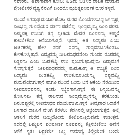
ಸವಾರರು, ಆವಾಗಾವಾಗ ಕೋಲು ಹಿಡಿದು ಓಡಿಸಿದ ನಾಟಕ ಮಾಡುವ
ಪೋಲೀಸರ ದೃಶ್ಯ ನೆನಪಿಗೆ ಬಂದರೂ ಪ್ರಯತ್ನಪೂರ್ವಕ ದೂರ ತಳ್ಳಿದೆ.
ಮುಂದೆ ಜಗನ್ನಾಥ ಮಂದಿರ ಹೊಕ್ಕು ಮರದ ಬೊಂಬೆಗಳಂತಿದ್ದ ಜಗನ್ನಾಥ,
ಬಲಭದ್ರ, ಸುಭದ್ರೆಯರ ದರ್ಶನ ಪಡೆದೆವು. ಇಂದ್ರದ್ಯುಮ್ನ ಎಂಬ ಪರಮ
ವಿಷ್ಣುಭಕ್ತ ರಾಜನಿಗೆ ತನ್ನ ಪ್ರೀತಿಯ ದೇವರ ರೂಪವನ್ನು ಕಣ್ಣಾರೆ
ಕಾಣಬೇಕೆಂಬ ಆಸೆಯಾಗುತ್ತದೆ. ಇದನ್ನು ಆತ ವಿದ್ಯಾಪತಿ ಎಂಬ
ಅರ್ಚಕರಲ್ಲಿ ಹೇಳಿ ತನಗೆ ಇದನ್ನು ಸಾಧ್ಯಮಾಡಿಸಿಕೊಡಲು
ಕೇಳಿಕೊಳ್ಳುತ್ತಾನೆ. ವಿಷ್ಣುವನ್ನು ನೀಲಮಾಧವನೆಂಬ ಸುಂದರ ರೂಪದಲ್ಲಿ
ವಿಶ್ವವಸು ಎಂಬ ಬುಡಕಟ್ಟು ರಾಜ ಪೂಜಿಸುತ್ತಿರುವುದು ವಿದ್ಯಾಪತಿಗೆ
ಗೊತ್ತಾಗುತ್ತದೆ. ನೀಲಮಾಧವನನ್ನು ಹುಡುಕುತ್ತಾ ಆ ರಾಜ್ಯಕ್ಕೆ ಬಂದ
ವಿದ್ಯಾಪತಿ, ಬುಡಕಟ್ಟು ರಾಜಕುಮಾರಿಯನ್ನು ಇಷ್ಟಪಟ್ಟು
ಮದುವೆಯಾಗುತ್ತಾನೆ ಹಾಗೂ ಮುಂದೆ ಒಂದು ದಿನ ಆಕೆಯ ನೆರವಿನಿಂದ
ನೀಲಮಾಧವನನ್ನು ಕಂಡು ನಿಬ್ಬೆರಗಾಗುತ್ತಾನೆ. ಈ ವಿಸ್ಮಯವನ್ನು
ತೋರಿಸಲು ತನ್ನ ರಾಜನಾದ ಇಂದ್ರದ್ಯುಮ್ನನನ್ನು ಕರಕೊಂಡು
ಬರುವಷ್ಟರಲ್ಲಿ ನೀಲಮಾಧವ ಮಾಯವಾಗಿರುತ್ತಾನೆ. ತೀವ್ರವಾದ ನಿರಾಶೆಗೆ
ಒಳಗಾದ ರಾಜನಿಗೆ ಪುರಿಗೆ ತೆರಳಲು ಕನಸಿನಲ್ಲಿ ಆಜ್ಞೆಯಾಗುತ್ತದೆ. ಅಲ್ಲಿ
ಆತನಿಗೆ ಮರದ ದಿಮ್ಮಿಯೊಂದು ತೇಲಿಬರುತ್ತಿರುವುದು ಕಾಣುತ್ತದೆ.
ಇದರಲ್ಲಿ ವಿಷ್ಣುವಿನ ಪರಿಪೂರ್ಣ ರೂಪವನ್ನು ಕೆತ್ತಿಸಬೇಕೆಂಬ ಅವನ
ಆಸೆಗೆ ಸ್ವತಃ ವಿಶ್ವಕರ್ಮ, ಒಬ್ಬ ಸಾಮಾನ್ಯ ಶಿಲ್ಪಿಯಂತೆ ಬಂದು