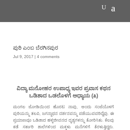
ಪುರಿ ಎಂಬ ಬೆರಗಿನಪುರ
Jul 9, 2017
|
4 comments
ವಿದ್ಯಾ ಮನೋಹರ ಉಪಾಧ್ಯ ಇವರ ಪ್ರವಾಸ ಕಥನ
ಒಡಿಶಾದ ಒಡಲೊಳಗೆ ಅಧ್ಯಾಯ (೩)
ಮಂಗಲ ಜೋಡಿಯಿಂದ ಹೊರಟ ನಾವು, ಅಂದು ಸಂಜೆಯೊಳಗೆ
ಪುರಿಯನ್ನು ತಲಪಿ, ಜಗನ್ನಾಥನ ದರ್ಶನವನ್ನು ಪಡೆಯುವವರಿದ್ದೆವು. ಈ
ಪ್ರಯಾಣವೂ ಒಡಿಶಾದ ಹಳ್ಳಿಜೀವನದ ದೃಶ್ಯಗಳನ್ನು ತೋರಿಸಿತು. ಕೆಲವು
ಕಡೆ ಸರ್ಕಾರಿ ಶಾಲೆಗಳಿಂದ ಮಕ್ಕಳು ಮನೆಗಳಿಗೆ ತೆರಳುತ್ತಿದ್ದರು.