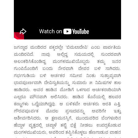
ಜಗನ್ನಾಥ ಮಂದಿರದ ಪಕ್ಕದಲ್ಲೇ ‘ಬಿಮಲಾದೇವಿ’ ಎಂಬ ಪಾರ್ವತಿಯ
ಮಂದಿರವಿದೆ. ನಾವು ಅಲ್ಲಿದ್ದ ಸಮಯದಲ್ಲಿ ಸುಂದರವಾಗಿ
ಅಲಂಕರಿಸಿಕೊಂಡಿದ್ದ ಮಂಗಳಮುಖಿಯೊಬ್ಬರು ತಮ್ಮ ಜನರ
ಗುಂಪಿನೊಂದಿಗೆ ಬಂದು ನೇರವಾಗಿ ದೇವರ ಬಳಿ ಸಾಗಿದರು.
ಗರ್ಭಗುಡಿಯ ಬಳಿ ಅರ್ಚಕರ ಸಮೀಪ ನಿಂತು ಸುಶ್ರಾವ್ಯವಾಗಿ
ಭಾವಪೂರ್ಣವಾಗಿ ದೇವಿಸ್ತುತಿಯನ್ನು ಸುಮಾರು ೫ ನಿಮಿಷಗಳ ಕಾಲ
ಹಾಡಿದರು. ಅವರ ಹಾಡಿನ ಮೋಡಿಗೆ ಒಳಗಾದ ಅರ್ಚಕರಾದಿಯಾಗಿ
ಎಲ್ಲರೂ ಮೌನವಾಗಿ ಆಲಿಸಿದರು. ಹಾಡಿನ ಕೊನೆಯಲ್ಲಿ ಹಲವರ
ಕಣ್ಣುಗಳು ಒದ್ದೆಯಾಗಿದ್ದವು. ಆ ಬಳಿಕವೇ ಅರ್ಚಕರು ಆರತಿ ಎತ್ತಿ,
ಗೌರವಪೂರ್ವಕ ಮೊದಲ ಪ್ರಸಾದವನ್ನು ಅವರಿಗೇ ಇತ್ತು
ಆಶೀರ್ವದಿಸಿದರು. ಆ ಕ್ಷಣಮನಸ್ಸಿಗೆ, ಮುಂದುವರಿದ ಬೆಂಗಳೂರಿನ
ಹೆಬ್ಬಾಳ ವೃತ್ತದಲ್ಲಿ ಚಪ್ಪಾಳೆ ತಟ್ಟಿ ಭಿಕ್ಷೆ ನೀಡಲು ಉಪದ್ರಕೊಡುವ
ಮಂಗಳಮುಖಿಯರು, ಅವರಿಂದ ತಪ್ಪಿಸಿಕೊಳ್ಳಲು ಹೆಣಗಾಡುವ ವಾಹನ