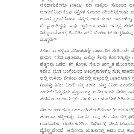
ವನಧಾಮವೆಂದೂ (೧೯೭೬) ನದಿ ಪಾತ್ರೆಯ ಸಮೀಪದ ಹಳ್ಳಿ 
ಅಂಗುಲಿನಿಂದ ಕೆಲವು ರಸ್ತೆಗಳ ಗೊಂದಲ ಪರಿಹರಿಸಿಕೊಂಡು, ಆ 
ಅಪಾರ ಪ್ರಭಾವಿಸಿದರೂ ವನ್ಯದ ಅಂಶ ತುಂಬ ಬಡವಾಗಿತ್ತು.
ಬಿದ್ದುಕೊಂಡಿದ್ದವು. ಇವು ‘ಗ್ರಾಮೀಣ ಜನರ ಅಗತ್ಯಕ್ಕೆ ತಲ
ನಿತ್ಯೋಪಯೋಗಕ್ಕೆ ದಿನವಿಡೀ ಸೌದೆ, ಬೀಳಲುಗಳ ಸಂಗ್ರಹಿಸುವು
ಮುಗ್ಧವೇ?!!
ತಿಕರ್ಪಾರಾ ಹಳ್ಳಿಯ ಸಮೀಪದಲ್ಲೇ ಮಹಾನದಿಗೆ ಸೇರಿದಂತೇ ಮೊ
ಧಾರಾಳ ನಡೆದ ಲಕ್ಷಣವಿತ್ತು. ಎಲ್ಲೋ ಕೆಲವು ಕೊಳಗಳಲ್ಲಷ್ಟ
ಹೆಚ್ಚಿನವು ಒಡೆದ, ಕಸ ಕೊಳಕು ಸೇರಿದ ತಿರಸ್ಕೃತ ಹೊಂಡಗಳು, 
ಕಛೇರಿ, ಭೂತ ಬಂಗ್ಲೆಯಂಥ ಅತಿಥಿಗೃಹಗಳಿಗೆಲ್ಲ ಸುತ್ತು ಹಾಕಿದ
ಅಲ್ಲಿ ಉಳಿಯ ಬೇಕೆಂಬ ಹಠದಲ್ಲಿ ಹಳ್ಳಿಯಲ್ಲಿ ವಿಚಾರಿಸಿದಾಗ ಸ
(ಐವತ್ತು ಕಿಮೀ ಹಿಂದೆ) ಪತ್ರ ತಂದು, ಹತ್ತು ಕಿಮೀ ಮುಂ
ಕಾಯಬೇಕೆನ್ನುವುದು ಸ್ಪಷ್ಟವಾಯ್ತು. ಅವೆಲ್ಲ ಇಂದು ಬೇಕಿಲ್
ಹೇಸಿಕೊಂಡು ಅಂಗುಲ್ಲಿಗೇ ಮರಳಿ, ಬಡ ಹೋಟೆಲ್ ಹಿಡಿಯುವಾಗ 
ನೆಲ ಜಲಗಳೆರಡಕ್ಕೂ ಸಹಜವಾಗಿ ಹೊಂದಿಕೊಂಡ (ಉಭಯಚರಿ) ಅ
ಹೋಗುವ ಹಕ್ಕಿಗಳಷ್ಟೇ ರೋಚಕ. ಅವು ಜೀವಮಾನದಲ್ಲಿ ಫಲಿತ
(ಪಾರಂಪರಿಕ, ರೂಢಿಗತಗಳಿಗೂ ಮಿಗಿಲಾಗಿ) ಜೀನುಗತವಾದಂತೆ ಮ
ವೈಶಿಷ್ಟ್ಯವೆಂದರೆ, ಅದೊಂದು ಋತುವಿನಲ್ಲಿ ಅದೂ ರಾತ್ರಿ