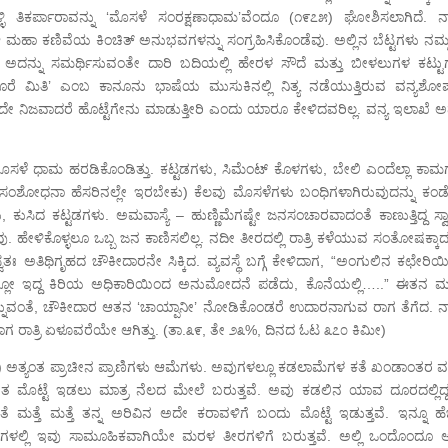
ತಿಕರ್ಪಾರಾವನ್ನು ‘ಮೊಸಳೆ ಸಂರಕ್ಷಣಾಧಾಮ’ವೆಂದೂ (೧೯೭೫) ಘೋಶಿಸಲಾಗಿದೆ. ನ
ಮಹಾ ಕಣಿವೆಯ ಕಿಂಚಿತ್ ಅನುಭವಗಳನ್ನು ಸಂಗ್ರಹಿಸಿಕೊಂಡೆವು. ಅಲ್ಲಿನ ಬೆಟ್ಟಗಳು ನಮ್ಮನ
 ಅದನ್ನು ಸಮರ್ಥಿಸುವಂತೇ ದಾರಿ ಬದಿಯಲ್ಲಿ ಹೇರಳ ಸೌದೆ ಮತ್ತು ಬೀಳಲುಗಳ ಕಟ್ಟು
ೆಹೊರೆ ಮಿತಿ’ ಎಂಬ ಕಾನೂನು ಭಾಷೆಯ ಮುಸುಕಿನಲ್ಲಿ ನಿತ್ಯ ನಡೆಯುತ್ತಿರುವ ವನ್ಯಶೋಷ
ದೇ ನಿಜವಾದರೆ ಹೊಟ್ಟೆಗೇನು ಮಾಡುತ್ತೀರಿ ಎಂದು ಯಾರೂ ಕೇಳಿದವರಿಲ್ಲ. ವನ್ಯ ಇಲಾಖೆ ಅಷ
ಸಳೆ ಧಾಮ ಹರಡಿಕೊಂಡಿತ್ತು. ಕಟ್ಟಡಗಳು, ಸಿಮೆಂಟ್ ಕೊಳಗಳು, ಬೇಲಿ ಎಂದೆಲ್ಲಾ ಕಾಮಗ
ೇ (ಸಂಶೋಧನಾ ಹೆಸರಿನಲ್ಲೇ ಇರಬೇಕು) ಕೆಲವು ಮೊಸಳೆಗಳು ಬಂಧಿಗಳಾಗಿರುವುದನ್ನು ಕಂಡೆ
ಕುಸಿದ ಕಟ್ಟಡಗಳು. ಅಮವಾಸ್ಯೆ – ಹುಣ್ಣಿಮೆಗಷ್ಟೇ ಜನಸಂಚಾರವಾದಂತೆ ಕಾಣುತ್ತಿದ್ದ ಸ್ವ
ೆವು. ಹೇಳಿಕೊಳ್ಳಲೂ ಒಬ್ಬ ಜನ ಕಾಣಿಸಲಿಲ್ಲ. ನದೀ ತೀರದಲ್ಲಿ ರಾತ್ರಿ ಕಳೆಯುವ ಸಂತೋಷಕ್ಕ
್ವತಃ ಅತಿಥಿಗೃಹದ ಚೌಕೀದಾರನೇ ಸಿಕ್ಕಿದ. ವ್ಯವಸ್ಥೆ ಬಗ್ಗೆ ಕೇಳಿದಾಗ, “ಅಂಗುಲಿನ ಕಛೇರಿ
ದೆಲ್ಲೋ ಇದ್ದ ಕಿರಿಯ ಅಧಿಕಾರಿಯಿಂದ ಅನುಮೋದನೆ ಪಡೆದು, ಕೊನೆಯಲ್ಲಿ…..” ಈತನ ಮರ
ಲ ಎನ್ನುವಂತೆ, ಚೌಕೀದಾರ ಆತನ ‘ಚಾಯ್ಪಾನೀ’ ನೋಡಿಕೊಂಡರೆ ಉದಾರನಾಗುವ ರಾಗ ತೆಗೆದ. ನ
ರಾತ್ರಿ ಏಳೂವರೆಯೇ ಆಗಿತ್ತು. (ತಾ.೩೯, ತೇ ೨೩%, ದಿನದ ಓಟ ೩೭೦ ಕಿಮೀ)
ತ್ಯಂತ ಪ್ರಾಚೀನ ಪ್ರಾಣಿಗಳು ಆಮೆಗಳು. ಅವುಗಳಲ್ಲೂ ಕಡಲಾಮೆಗಳ ಕತೆ ಖಂಡಾಂತರ ವ
 ಮೊಟ್ಟೆ ಇಡಲು ಮಾತ್ರ ನೆಲದ ಮೇಲೆ ಬರುತ್ತವೆ. ಅವು ಕಡಲಿನ ಯಾವ ದೂರದಲ್ಲಿದ್
ತ್ತೆ ಮತ್ತೆ ತನ್ನ ಅರಿವಿನ ಅದೇ ಕರಾವಳಿಗೆ ಬಂದು ಮೊಟ್ಟೆ ಇಡುತ್ತವೆ. ಇನ್ನೂ ಹೆಚ್
 ಕಾಲಗಳಲ್ಲಿ ಇವು ಸಾಮೂಹಿಕವಾಗಿಯೇ ಮರಳ ತೀರಗಳಿಗೆ ಬರುತ್ತವೆ. ಅಲ್ಲಿ ಒಂದೊಂದೂ 