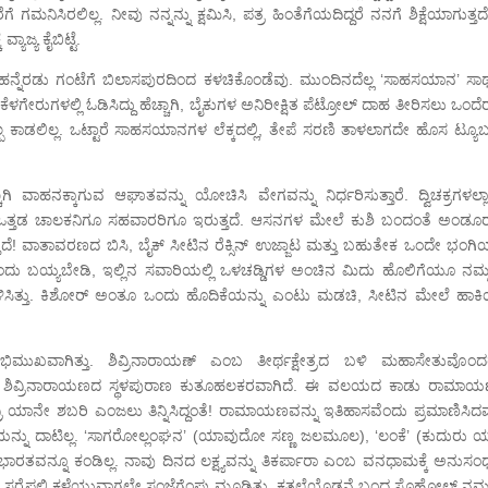
ನಿಸಿರಲಿಲ್ಲ. ನೀವು ನನ್ನನ್ನು ಕ್ಷಮಿಸಿ, ಪತ್ರ ಹಿಂತೆಗೆಯದಿದ್ದರೆ ನನಗೆ ಶಿಕ್ಷೆಯಾಗುತ್ತ
ಾಜ್ಯ ಕೈಬಿಟ್ಟೆ.
ನ್ನೆರಡು ಗಂಟೆಗೆ ಬಿಲಾಸಪುರದಿಂದ ಕಳಚಿಕೊಂಡೆವು. ಮುಂದಿನದೆಲ್ಲ ‘ಸಾಹಸಯಾನ’ ಸಾರ್ಥ
ಳಗೇರುಗಳಲ್ಲಿ ಓಡಿಸಿದ್ದು ಹೆಚ್ಚಾಗಿ, ಬೈಕುಗಳ ಅನಿರೀಕ್ಷಿತ ಪೆಟ್ರೋಲ್ ದಾಹ ತೀರಿಸಲು ಒಂದ
್ಪ ಕಾಡಲಿಲ್ಲ. ಒಟ್ಟಾರೆ ಸಾಹಸಯಾನಗಳ ಲೆಕ್ಕದಲ್ಲಿ, ತೇಪೆ ಸರಣಿ ತಾಳಲಾಗದೇ ಹೊಸ ಟ್ಯೂಬ
ವಾಹನಕ್ಕಾಗುವ ಆಘಾತವನ್ನು ಯೋಚಿಸಿ ವೇಗವನ್ನು ನಿರ್ಧರಿಸುತ್ತಾರೆ. ದ್ವಿಚಕ್ರಗಳಲ್ಲಾ
್ತಡ ಚಾಲಕನಿಗೂ ಸಹವಾರರಿಗೂ ಇರುತ್ತದೆ. ಆಸನಗಳ ಮೇಲೆ ಕುಶಿ ಬಂದಂತೆ ಅಂಡೂ
್ತದೆ! ವಾತಾವರಣದ ಬಿಸಿ, ಬೈಕ್ ಸೀಟಿನ ರೆಕ್ಸಿನ್ ಉಜ್ಜಾಟ ಮತ್ತು ಬಹುತೇಕ ಒಂದೇ ಭಂಗಿಯ
ೆನೆಂದು ಬಯ್ಯಬೇಡಿ, ಇಲ್ಲಿನ ಸವಾರಿಯಲ್ಲಿ ಒಳಚಡ್ಡಿಗಳ ಅಂಚಿನ ಮಿದು ಹೊಲಿಗೆಯೂ ನಮ್ಮನ
) ಗಾಯಗೊಳಿಸಿತ್ತು. ಕಿಶೋರ್ ಅಂತೂ ಒಂದು ಹೊದಿಕೆಯನ್ನು ಎಂಟು ಮಡಚಿ, ಸೀಟಿನ ಮೇಲೆ ಹಾಕ
ಭಿಮುಖವಾಗಿತ್ತು. ಶಿವ್ರಿನಾರಾಯಣ್ ಎಂಬ ತೀರ್ಥಕ್ಷೇತ್ರದ ಬಳಿ ಮಹಾಸೇತುವೊಂದರಲ
 ಶಿವ್ರಿನಾರಾಯಣದ ಸ್ಥಳಪುರಾಣ ಕುತೂಹಲಕರವಾಗಿದೆ. ಈ ವಲಯದ ಕಾಡು ರಾಮಾ
ರಿ ಯಾನೇ ಶಬರಿ ಎಂಜಲು ತಿನ್ನಿಸಿದ್ದಂತೆ! ರಾಮಾಯಣವನ್ನು ಇತಿಹಾಸವೆಂದು ಪ್ರಮಾಣಿಸಿದ
ಯನ್ನು ದಾಟಿಲ್ಲ. ‘ಸಾಗರೋಲ್ಲಂಘನ’ (ಯಾವುದೋ ಸಣ್ಣ ಜಲಮೂಲ), ‘ಲಂಕೆ’ (ಕುದುರು ಯ
ಿಣ ಭಾರತವನ್ನೂ ಕಂಡಿಲ್ಲ. ನಾವು ದಿನದ ಲಕ್ಷ್ಯವನ್ನು ತಿಕರ್ಪಾರಾ ಎಂಬ ವನಧಾಮಕ್ಕೆ ಅನುಸ
ವ್, ಸರೈಪಲಿ ಕಳೆಯುವಾಗಲೇ ಸಂಜೆಗೆಂಪು ಮೂಡಿತ್ತು. ಕತ್ತಲೆಯೊಡನೆ ಬಂದ ಸೊಹೋಲ್ ನಮ್ಮನ