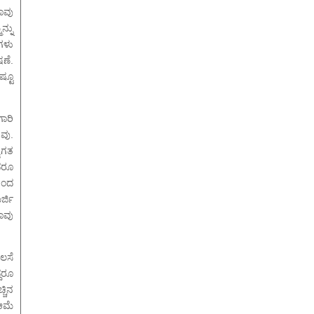
ಾವು
್ನು
ಗಳು
ಣೆ.
್ಟೂ
ಾರಿ
ವು.
ಾಗತ
ಾದರೂ
ಯಿಂದ
್ಜಿ
ಾವು
ಲಸೆ
ದರೂ
ಚಿನ
ಆಮೆ