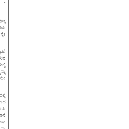
ದೆ…”
ಕ್ಯ
ೆರಡು
ನ್ನೇ
ದರೆ
ರುವ
ಲ್ಲಿ
್ನು
ಿಯೇ
್ಲಿ
ಯಣದ
ವರು
ಾನೆ
ಂಧಾನ
್ನು