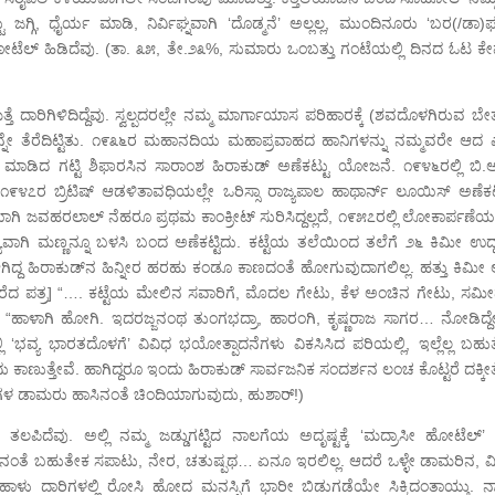
ಷ್ಟು ಜಗ್ಗಿ, ಧೈರ್ಯ ಮಾಡಿ, ನಿರ್ವಿಘ್ನವಾಗಿ ‘ದೊಡ್ಮನೆ’ ಅಲ್ಲಲ್ಲ, ಮುಂದಿನೂರು ‘ಬರ(/ಡಾ)
ಹೋಟೆಲ್ ಹಿಡಿದೆವು. (ತಾ. ೩೫, ತೇ.೨೩%, ಸುಮಾರು ಒಂಬತ್ತು ಗಂಟೆಯಲ್ಲಿ ದಿನದ ಓಟ ಕ
ತ್ತೆ ದಾರಿಗಿಳಿದಿದ್ದೆವು. ಸ್ವಲ್ಪದರಲ್ಲೇ ನಮ್ಮ ಮಾರ್ಗಾಯಾಸ ಪರಿಹಾರಕ್ಕೆ (ಶವದೊಳಗಿರುವ ಬ
್ನೇ ತೆರೆದಿಟ್ಟಿತು. ೧೯೩೬ರ ಮಹಾನದಿಯ ಮಹಾಪ್ರವಾಹದ ಹಾನಿಗಳನ್ನು ನಮ್ಮವರೇ ಆದ 
 ಮಾಡಿದ ಗಟ್ಟಿ ಶಿಫಾರಸಿನ ಸಾರಾಂಶ ಹಿರಾಕುಡ್ ಅಣೆಕಟ್ಟು ಯೋಜನೆ. ೧೯೪೬ರಲ್ಲಿ ಬಿ.ಆ
 ೧೯೪೭ರ ಬ್ರಿಟಿಷ್ ಆಡಳಿತಾವಧಿಯಲ್ಲೇ ಒರಿಸ್ಸಾ ರಾಜ್ಯಪಾಲ ಹಾಥಾರ್ನ್ ಲೂಯಿಸ್ ಅಣೆಕಟ್
ಯಾಗಿ ಜವಹರಲಾಲ್ ನೆಹರೂ ಪ್ರಥಮ ಕಾಂಕ್ರೀಟ್ ಸುರಿಸಿದ್ದಲ್ಲದೆ, ೧೯೫೭ರಲ್ಲಿ ಲೋಕಾರ್ಪಣೆಯ
ೋಗ್ಯವಾಗಿ ಮಣ್ಣನ್ನೂ ಬಳಸಿ ಬಂದ ಅಣೆಕಟ್ಟಿದು. ಕಟ್ಟೆಯ ತಲೆಯಿಂದ ತಲೆಗೆ ೨೬ ಕಿಮೀ ಉದ್
ದ್ದ ಹಿರಾಕುಡ್‍ನ ಹಿನ್ನೀರ ಹರಹು ಕಂಡೂ ಕಾಣದಂತೆ ಹೋಗುವುದಾಗಲಿಲ್ಲ. ಹತ್ತು ಕಿಮೀ ಅ
ರೆದ ಪತ್ರ] “…. ಕಟ್ಟೆಯ ಮೇಲಿನ ಸವಾರಿಗೆ, ಮೊದಲ ಗೇಟು, ಕೆಳ ಅಂಚಿನ ಗೇಟು, ಸಮ
 “ಹಾಳಾಗಿ ಹೋಗಿ. ಇದರಜ್ಜನಂಥ ತುಂಗಭದ್ರಾ, ಹಾರಂಗಿ, ಕೃಷ್ಣರಾಜ ಸಾಗರ… ನೋಡಿದ್ದೇ
 ‘ಭವ್ಯ ಭಾರತದೊಳಗೆ’ ವಿವಿಧ ಭಯೋತ್ಪಾದನೆಗಳು ವಿಕಸಿಸಿದ ಪರಿಯಲ್ಲಿ, ಇಲ್ಲೆಲ್ಲ ಬಹು
 ಕಾಣುತ್ತೇವೆ. ಹಾಗಿದ್ದರೂ ಇಂದು ಹಿರಾಕುಡ್ ಸಾರ್ವಜನಿಕ ಸಂದರ್ಶನ ಲಂಚ ಕೊಟ್ಟರೆ ದಕ್ಕ
ಾರಿಗಳ ಡಾಮರು ಹಾಸಿನಂತೆ ಚಿಂದಿಯಾಗುವುದು, ಹುಶಾರ್!)
ದೆವು. ಅಲ್ಲಿ ನಮ್ಮ ಜಡ್ಡುಗಟ್ಟಿದ ನಾಲಗೆಯ ಅದೃಷ್ಟಕ್ಕೆ ‘ಮದ್ರಾಸೀ ಹೋಟೆಲ್’ ಸಿಕ
ಂದಿನಂತೆ ಬಹುತೇಕ ಸಪಾಟು, ನೇರ, ಚತುಷ್ಪಥ… ಏನೂ ಇರಲಿಲ್ಲ. ಆದರೆ ಒಳ್ಳೇ ಡಾಮರಿನ, ವ
ಾಳು ದಾರಿಗಳಲ್ಲಿ ರೋಸಿ ಹೋದ ಮನಸ್ಸಿಗೆ ಭಾರೀ ಬಿಡುಗಡೆಯೇ ಸಿಕ್ಕಿದಂತಾಯ್ತು. ನ