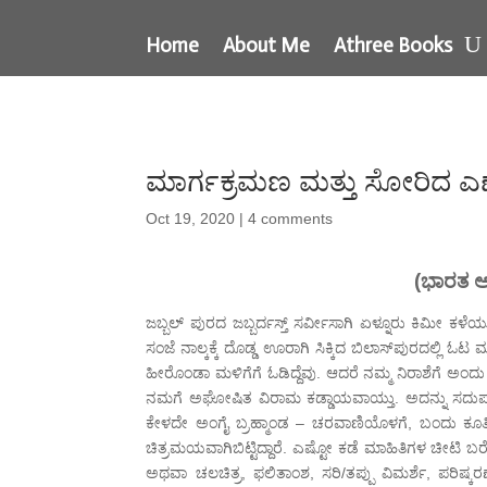
Home
About Me
Athree Books
ಮಾರ್ಗಕ್ರಮಣ ಮತ್ತು ಸೋರಿದ ಎಣ್
Oct 19, 2020
|
4 comments
(ಭಾರತ 
ಜಬ್ಬಲ್ ಪುರದ ಜಬ್ಬರ್ದಸ್ತ್ ಸರ್ವೀಸಾಗಿ ಏಳ್ನೂರು ಕಿಮೀ
ಸಂಜೆ ನಾಲ್ಕಕ್ಕೆ ದೊಡ್ಡ ಊರಾಗಿ ಸಿಕ್ಕಿದ ಬಿಲಾಸ್‍ಪುರದಲ್ಲಿ 
ಹೀರೊಂಡಾ ಮಳಿಗೆಗೆ ಓಡಿದ್ದೆವು. ಆದರೆ ನಮ್ಮ ನಿರಾಶೆಗೆ 
ನಮಗೆ ಅಘೋಷಿತ ವಿರಾಮ ಕಡ್ಡಾಯವಾಯ್ತು. ಅದನ್ನು ಸದುಪಯೋಗ
ಕೇಳದೇ ಅಂಗೈ ಬ್ರಹ್ಮಾಂಡ – ಚರವಾಣಿಯೊಳಗೆ, ಬಂದು ಕೂತಿ
ಚಿತ್ರಮಯವಾಗಿಬಿಟ್ಟಿದ್ದಾರೆ. ಎಷ್ಟೋ ಕಡೆ ಮಾಹಿತಿಗಳ ಚೀಟಿ ಬರೆದುಕೊ
ಅಥವಾ ಚಲಚಿತ್ರ, ಫಲಿತಾಂಶ, ಸರಿ/ತಪ್ಪು ವಿಮರ್ಶೆ, ಪರಿಷ್ಕರ