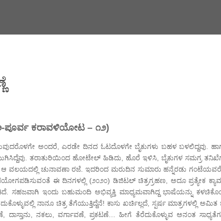
ಣೆ
ಅ-ಪೂರ್ವ ಕರಾವಳಿಯೋಟ – ೧೨)
 ಕಳೆಯುವುದರೊಳಗೇ ಅಂದರೆ, ಎರಡೇ ದಿನದ ಓಟದೊಳಗೇ ಬೈಕುಗಳು ಬಹಳ ಬಳಲಿದ್ದವು. ಹಾಗ
ಓಟ ಮುಗಿಸಿದ್ದೆವು. ತರಾತುರಿಯಿಂದ ಹೋಟೇಲ್ ಹಿಡಿದು, ಹೊರೆ ಇಳಿಸಿ, ಬೈಕುಗಳ ಸಮಗ್ರ ತನಿಖೆ
ಅಂದು ಆ ವಲಯದಲ್ಲಿ ಚುನಾವಣಾ ರಜೆ. ಇದರಿಂದ ಮರುದಿನ ಸುಮಾರು ಹನ್ನೆರಡು ಗಂಟೆಯವರ
ಪಡಿಸುವಂತೆ ಈ ದಿನಗಳಲ್ಲಿ (೨೦೨೦) ಡಿಜಿಟಲ್ ಚಿತ್ರಗ್ರಹಣ, ಅದೂ ಪ್ರತ್ಯೇಕ ಕ್ಯಾ
ದೆ. ಸಹಜವಾಗಿ ಇಂದು ಬಹುಮಂದಿ ಅಭಿವ್ಯಕ್ತಿ ಮಾಧ್ಯಮವಾಗಿದ್ದ ಭಾಷೆಯನ್ನು ಕಳಚಿಕೊ
ಳ್ಳುವಲ್ಲಿ ನಾನೂ ಚಿತ್ರ ತೆಗೆಯುತ್ತಿದ್ದೆನೆ! ಕಾಸು ಖರ್ಚಿಲ್ಲದೆ, ಸ್ಪರ್ಷ ಮಾತ್ರಗಳಲ್ಲಿ ಅಮಿತ ಚ
ಣೆ, ದಾಸ್ತಾನು, ನಕಲು, ವರ್ಗಾವಣೆ, ಪ್ರಕಟಣೆ… ಹೀಗೆ ತೆರೆದುಕೊಳ್ಳುವ ಅನಂತ ಸಾಧ್ಯತೆಗ