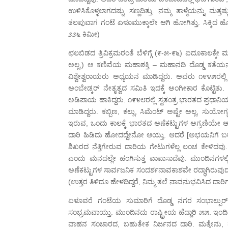
ಉಳಿಸಿಕೊಳ್ಳಲಾಗದಷ್ಟು ಸಣ್ಣದಿತ್ತು. ನಮ್ಮ ತಾಳ್ಮೆಯನ್ನು ಮತ್ತ
ತಲಪುವಾಗ ಗಂಟೆ ಏಳೂಮುಕ್ಕಾಲೇ ಆಗಿ ಹೋಗಿತ್ತು. ಸಿಕ್ಕಿದ 
೨೨೬ ಕಿಮೀ)
ಛಲಬಿಡದ ತ್ರಿವಿಕ್ರಮರಂತೆ ಬೆಳಿಗ್ಗೆ (೯-೫-೯೬) ಐದೂಕಾಲಕ್ಕೇ ಮ
ಅಲ್ಲ,) ಆ ಕಣಿವೆಯ ಮಹಾಶಕ್ತಿ – ಮಹಾನದಿ ದೊಡ್ಡ ಕತೆಯನ
ವಿಶ್ವೇಶ್ವರಾಯರು ಅಧ್ಯಯನ ಮಾಡಿದ್ದರು. ಅವರು ೧೯೪೫ರಲ್ಲಿ
ಅಂಬೇಡ್ಕರ್ ನೇತೃತ್ವದ ಸಮಿತಿ ಇದಕ್ಕೆ ಅಂಗೀಕಾರ ಕೊಟ್ಟಿತು.
ಅಡಿಪಾಯ ಹಾಕಿದ್ದರು. ೧೯೪೮ರಲ್ಲಿ ಸ್ವತಂತ್ರ ಭಾರತದ ಪ್ರಧಾನಿ
ಮಾಡಿದ್ದರು. ಕಬ್ಬಿಣ, ಕಲ್ಲು, ಸಿಮೆಂಟ್ ಅಷ್ಟೇ ಅಲ್ಲ, ಸುಯ
ಇರುವ, ಒಂದು ಕಾಲಕ್ಕೆ ಭಾರತದ ಅಣೆಕಟ್ಟುಗಳ ಅಗ್ರಣಿಯೇ ಆಗಿ
ದಾರಿ ಹಿಡಿದು ಹೋದದ್ದೇನೋ ಆಯ್ತು. ಆದರೆ [ಅಭಯನಿಗೆ ಬ
ಶಿಖರದ ನೆತ್ತಿಗೇರುವ ದಾರಿಯ ಗೇಟುಗಳೆಲ್ಲ ಲಂಚ ಕೇಳಿದವು.
ಎಂದು ಮನದಲ್ಲೇ ಹಂಗಿಸುತ್ತ ವಾಪಾಸಾದೆವು. ಮುಂದಿನಗಳಲ್ಲಿ
ಅಣೆಕಟ್ಟುಗಳ ಸಾರ್ವಜನಿಕ ಸಂದರ್ಶನಾವಕಾಶವೇ ರದ್ಧಾಗಿರುವುದು
(ಉತ್ತರ ತಿಳಿದೂ ಹೇಳದಿದ್ದರೆ, ನಿಮ್ಮ ತಲೆ ನಾವನುಭವಿಸಿದ ದ
ಏಳೂವರೆ ಗಂಟೆಯ ಸುಮಾರಿಗೆ ದೊಡ್ಡ ನಗರ ಸಂಭಾಲ್ಪುರ್ ತಲಪಿ
ಸಂಭ್ರಮವಾಯ್ತು. ಮುಂದಿನದು ರಾಷ್ಟ್ರೀಯ ಹೆದ್ದಾರಿ ೫೫. ಇ
ವಾಹನ ಸಂಚಾರದ, ಬಹುತೇಕ ನಿರ್ಜನದ ದಾರಿ. ಮತ್ತೇನು, ಹ