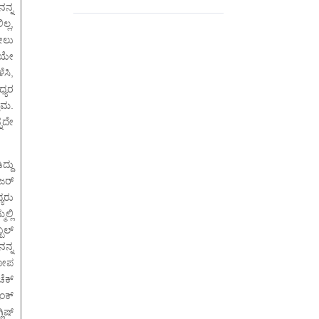
ನನ್ನ
ಲ್ಲ,
ರೀಲು
ಿಯೇ
ಸಿ,
್ಯರ
್ತಮ.
್ನದೇ
ದ್ದು
ೇಜರ್
್ಯರು
್ಲಿ
ಬಲ್
ನನ್ನ
ಕೋಪ
ೆಕ್
ಾಂಕ್
ಲಿಷ್