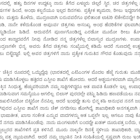
 ಹತ್ತು ದಿನಗಳ ಉದ್ದಕ್ಕೂ ನಾನು ತೆಗೆದ ಏಳ್ನೂರು ಚಿಲ್ಲರೆ ಸ್ಥಿರ, ಚರ ಚಿತ್ರಗಳೆಲ್ಲ 
ಷಗಳ ಹಿಂದೆ, ಅಂಥಾ ಕಲ್ಪನೆಯೂ ಇಲ್ಲದ ದಿನಗಳು. ಪ್ರತ್ಯೇಕ ಕ್ಯಾಮರಾ, ರೀಲು ಇದ್ದರಾಗಲಿ
 ರೀಲು ಖತಂ. ಮತ್ತದು ತೊಳೆದು, ಮುದ್ರಣವಾಗಿ ಬರುವವರೆಗೂ ಫಲಿತಾಂಶ ಲಾಟರಿ ಟಿಕೇಟಿನದ್ದೇ! 
ಪು ಕಾಡಿ, ನಾನೇ ಕಳೆದುಕೊಂಡ ಅಪೂರ್ವ ಚಿತ್ರಗಳು ಅಸಂಖ್ಯ. ಅಂಥ ಹೆದರಿಕೆಗಳ ಫಲವಾಗ
ಳೇ ಸ್ಟುಡಿಯೋ ಹಿಡಿದೆ. ಅದುವರೆಗೆ ಪೂರ್ಣಗೊಂಡಿದ್ದ ಎರಡೋ ಮೂರೋ ರೀಲು ತೊಳೆ
ಂದ ಕಾನ್ಹಾದವರೆಗೆ ನೀವು ನೋಡಿದ ನನ್ನ ಚಿತ್ರಗಳೆಲ್ಲ ಬಿಲಾಸ್ಪುರ ಮುದ್ರಣಗಳು. ಉಪಾಧ
ಮುದ್ರಣಗಳೇ ಭಿನ್ನ. ಅವರು ತೆಗೆದ ಚಿತ್ರಗಳು ಸಂಖ್ಯೆಯಲ್ಲಿ ಕಡಿಮೆ ಆದರೆ ಗುಣದಲ್ಲಿ ಉತ
ಿಟ್ಟಿದ್ದಾರೆ. ಇಲ್ಲಿ ಅವರ ಚಿತ್ರಗಳಿಗೆ ನಾನು ಪ್ರತ್ಯೇಕ ಗುರುತಿನ ಗೌರವ ಕೊಡುವುದು ನನ
ಸ್ ಚೆಕ್ಕಿನ ರೂಪದಲ್ಲಿ ಒಯ್ದಿದ್ದೆವು (ಭಾರತದಲ್ಲಿ ಎಟಿಎಂಗಳ ಮೊದಲ ಹೆಜ್ಜೆ ಗುರುತು ಮೂಡಿ
ಗದು ಮಾಡಿಸಿಕೊಳ್ಳಲು ಹತ್ತಿರದ ಎಸ್ಬೀಐ ಶಾಖೆಗೆ ಹೋದರು. ಆದರೆ ಆಶ್ಚರ್ಯಕರವಾಗಿ ಮ್ಯಾನ
್ಕಿನ ಸಿಂಧುತ್ವ, ಹೆಚ್ಚುವರಿಯಾಗಿ ನಮ್ಮ ಸಾಕ್ಷಿಗಳಿದ್ದರೂ ಆತ ಪಾವತಿ ಕೊಡಲೇ ಇಲ್ಲ. ಉಪಾಧ
ಮಾಡಿಸುವಾಗ ಸಮಸ್ಯೆಯೂ ಆಗಲಿಲ್ಲ. ಬಿಲಾಸ್ ಪುರದಲ್ಲೇ ಪಟ್ಟು ಹಿಡಿದು ಹಣಪಡೆಯಲು ನಮ್ಮಲ
ಿಸಿದರೋ ಬಿಟ್ಟರೋ ನೆನಪಿಲ್ಲ. ಆದರೆ ಇಂಥದ್ದೇ ತುಸು ಭಿನ್ನ ಕಹಿ ಅನುಭವ ನನಗೆ ಜಬ್
ಜಬ್ಬಲ್‍ಪುರದ ಎಸ್ಬೀಐ ಶಾಖೆಗೆ ನಾನು ಚೆಕ್ ನಗದಿಸಲು ಹೋಗಿದ್ದೆ. ಶಾಖಾಧಿಕಾರಿ ಅನಗತ್ಯವಾಗಿ 
 ರುಜು ಭಾಷಾತೀತ, ಖಾಸಾ ಸಂಕೇತ ಎನ್ನುವ ವಾದಗಳನ್ನು ಆತ ಒಪ್ಪಲೇ ಇಲ್ಲ. ಆಗಲೂ ನಾವು 
ೆ ನಗದು ಮಾಡಿಸಿಕೊಂಡೆವು. ನಾನು ಮಂಗಳೂರಿಗೆ ಬಂದದ್ದೇ ಖಡಕ್ ದೂರುಪತ್ರ ಬರೆದು, ಚ
್ಪುರದ ಶಾಖೆಗಳಿಗೆ ಪ್ರತಿ ಕಳಿಸಿದೆ. ಮೂರು ನಾಲ್ಕನೇ ದಿನಕ್ಕೆ ಸ್ಥಳೀಯ ಶಾಖಾಧಿಕಾರಿ, ಬ್ಯ
ಪತ್ರ ನ್ಯಾಯವಾಗಿದೆ. ಆದರೆ ನಮ್ಮ ಬ್ಯಾಂಕಿನ ನೀತಿ ಸಂಹಿತೆಯಲ್ಲಿ ಸ್ಪಷ್ಟವಾಗಿ ರುಜು ಇಂಗ್