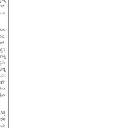
ಘರ್’
ೇವಲ
ೇತಾಳ
ಎಂ.
ರ್.
ಟಿನ
ನ್ನೂ
ದವೇ
ಡ್ಡ
ೀಪದ
ವೆ”
ತೇಕ
ೀತೇ?
್ಕಿ
ಿರಳ
ಾನು