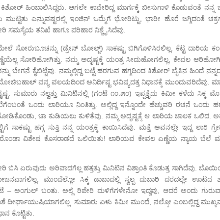
ಶೋರ್ ಹಿಂಬಾಲಿಸಿದ್ದರು. ಆಗಲೇ ಕಾವೇರಿದ್ದ ಮಾರ್ಗಕ್ಕೆ ಬೀಸುಗಾಳಿ ಕೊಡುವಂತೆ ನನ್ನ ಬ
ುಟ್ಟಿತು ಎನ್ನುವಷ್ಟರಲ್ಲಿ ಇಂಜಿನ್ ಒಮ್ಮೆಗೆ ಭೋರಿಟ್ಟು, ಭಾರೀ ಹೊರೆ ಜಗ್ಗಿದಂತೆ ಚಕ್
ಸೇರಿ ಸಮಸ್ಯೆಯ ತನಿಖೆ ಹಾಗೂ ಪರಿಹಾರ ನಿಶ್ಚೈಸಿದೆವು.
ೆ ಸೋರುಬೂಚನ್ನು (ಡ್ರೇನ್ ಬೋಲ್ಟ್) ಸಾಕಷ್ಟು ಬಿಗಿಗೊಳಿಸಿರಲಿಲ್ಲ. ಕೆಟ್ಟ ದಾರಿಯ ಕ
್ಲೇ ಎಣ್ಣೆಯೆಲ್ಲ ಸೋರಿಹೋಗಿತ್ತು. ನಮ್ಮ ಅದೃಷ್ಟಕ್ಕೆ ಯಂತ್ರ ಸೀದುಹೋಗಲಿಲ್ಲ, ಕೇವಲ ಆರಿಹೋಗಿತ
ೇಗನೆ ಕೈಬಿಟ್ಟೆವು. ನಮ್ಮಲ್ಲಿದ್ದ ಬಟ್ಟೆ ಹರಗುವ ಹಗ್ಗದಿಂದ ಕಿಶೋರ್ ಬೈಕಿನ ಹಿಂದೆ ನನ್ನದ
) ಮೋಚಿಬಹಾಲ್ ವನ್ಯ ವಲಯದಿಂದ ಅನಿರ್ದಿಷ್ಟ ಭವಿಷ್ಯದತ್ತ ನಿಧಾನಕ್ಕೆ ಮುಂದುವರಿದೆವು. ಮ
. ಸುಮಾರು ನಲ್ವತ್ತು ಮಿನಿಟಿನಲ್ಲಿ (ಗಂಟೆ ೧೦.೫೦) ಇಪ್ಪತ್ತೈದು ಕಿಮೀ ಕಳೆದು ಸಿಕ್ಕ 
ೆಗೆಂಬಂತೆ ಒಂದು ಲಾರಿಯೂ ನಿಂತಿತ್ತು. ಅಲ್ಲಿದ್ದ ಇನ್ನೊಂದೇ ಹೆಚ್ಚುವರಿ ರಚನೆ ಒಂದು ಹ
ತೋಡಿಕೊಂಡು, ಚಾ ಕುಡಿಯಲು ಕುಳಿತೆವು. ನಮ್ಮ ಅದೃಷ್ಟಕ್ಕೆ ಆ ಲಾರಿಯ ಚಾಲಕ ಒಲಿದ. 
ಸಾಕಷ್ಟು ಹಗ್ಗ ಸುತ್ತಿ ನನ್ನ ಯಂತ್ರಕ್ಕೆ ಕಾಯಿಸಿದೆವು. ಮತ್ತೆ ಅವನಲ್ಲೇ ಇದ್ದ ಲಾರಿ ಗ್ರ
ಿನ ಹೀರೊಂಡಾ ವಿಶೇಷ ಕೊಸರಾಡದೆ ಒಲಿಯಿತು! ಲಾರಿಯವ ಕೇವಲ ಎಣ್ಣೆಯ ನ್ಯಾಯ ಬೆಲೆ ಮಾ
 ಬಿಸಿ ಏರುವುದು ಅರಿವಾದಗೆಲ್ಲ ಹತ್ತತ್ತು ಮಿನಿಟಿನ ವಿಶ್ರಾಂತಿ ಕೊಡುತ್ತ ಸಾಗಿದೆವು. ಬೊಯ
ೋಜನವಾಗಲಿಲ್ಲ. ಮುಂದೆಲ್ಲೋ ಸಿಕ್ಕ ಡಾಬಾದಲ್ಲಿ ಸ್ವಲ್ಪ ದುಬಾರಿ ದರದಲ್ಲೇ ಊಟದ ಶಾಸ್
 – ಅಂಗುಲ್ ಬಂತು. ಅಲ್ಲಿ ರಿಪೇರಿ ಮಳಿಗೆಗಳೇನೋ ಇದ್ದವು, ಆದರೆ ಅಂದು ಗುರುವ
ಶೆ ದೀರ್ಘಾಯುಷಿಯಾಗಲಿಲ್ಲ. ಸುಮಾರು ಏಳು ಕಿಮೀ ಮುಂದೆ, ನಲ್ಕೋ ಎಂಬಲ್ಲಿದ್ದ ಮುಖ್ಯವ
ಾನ ಕೊಟ್ಟಿತು.