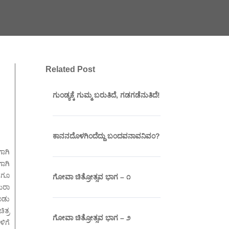
Related Post
ಗುಂಡ್ಯಕ್ಕೆ ಗುಮ್ಮ ಬರುತಿದೆ, ಗಡಗಡೆನುತಿದೆ!
ಕಾನನದೊಳಗಿಂದೆದ್ದು ಬಂದವನಾವನಿವಂ?
ಾಗಿ
ಗಾಗಿ
ೆಗೂ
ಗೋವಾ ಚಿತ್ರೋತ್ಸವ ಭಾಗ – ೧
ಮರಾ
ಂಡು
ಿತ್ರ
ಗೋವಾ ಚಿತ್ರೋತ್ಸವ ಭಾಗ – ೨
ಳಿಗೆ