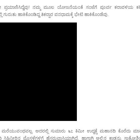
್ಟೇ ಪ್ರಯಾಣಿಸಿದ್ದೆವು! ನಮ್ಮ ಮೂಲ ಯೋಜನೆಯಂತೆ ಸಂಜೆಗೆ ಪೂರ್ವ ಕರಾವಳಿಯ ಕ
ಿ ಗುರುತು ಹಾಕಿಕೊಂಡಿದ್ದ ತಿಕರ್‍ಪಾರ ವನಧಾಮಕ್ಕೆ ಭೇಟಿ ಹಾಕಿಕೊಂಡೆವು.
ಗಳು ಮರೆಯುವಂಥವಲ್ಲ. ಅದರಲ್ಲಿ ಸುಮಾರು ೬೭ ಕಿಮೀ ಉದ್ದಕ್ಕೆ ಮಹಾನದಿ ಕೊರೆದು ಮಾ
 ಸಿಹಿನೀರಿನ ಮೊಸಳೆಗಳಿಗೆ ಹೆಸರುವಾಸಿಯಾಗಿದೆ. ಹಾಗಾಗಿ ಅಲ್ಲಿನ ಕಾಡನ್ನು ಸಾತ್ಕೋಶ