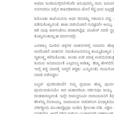
ಅಥವಾ ಹಿಂದಿಯಲ್ಲಿರಬೇಕೆಂದೇ ಇರುವುದನ್ನು ನಾನು ಇದುವರೆಗೆ ಗಮ
ನನಗಾದರೂ ಇಲ್ಲಿನ ಶಾಖಾಧಿಕಾರಿಯ ಮೇಲೆ ಕೆಟ್ಟ ಭಾವ ಇಲ್ಲದ್ದಕ್ಕೆ ವ್ಯ
ಹಿರೊಂಡಾ ಶಾಖೆಯವನು ಅರ್ಧ ದಿನದಷ್ಟು ಸತಾಯಿಸಿ ಬಿಟ್ಟ. ಹ
ಪಡೆದುಕೊಳ್ಳುವಂತೆ, ಹಾಳು ದಾರಿಯೊಡನೆ ಗುದ್ದಾಟವೇ ಆಯ್ತು. ಕೆ
ಕಡೆ ನಾವು ಕಾಳಸಂತೆಗೂ ಶರಣಾಗಿದ್ದೆವು. ಪಂಚೇರ್ ಸರಣಿ ಸ್ವಲ
ಕೊಳ್ಳುವಂತಾದ್ದು ಈ ಮಾರ್ಗದಲ್ಲೇ.
ಎರಡಕ್ಕೂ ಮೀರಿದ ಚಕ್ರಗಳ ವಾಹನಗಳಲ್ಲಿ ಸವಾರರು ಹೆಚ್ಚಾಗಿ 
ಅದರೊಡನೆ ವಾಹನದ ಸಮತೋಲನವನ್ನೂ ಕಾಯ್ದುಕೊಳ್ಳುವ ಒತ
ಸ್ವಾತಂತ್ರ್ಯ ಕಳೆದುಕೊಂಡು, ಅಂಡು ಉರಿ ಮಾತ್ರ ಉಳಿದುಬಿಡುತ
ಕೂರುವ ಅನಿವಾರ್ಯತೆ ಎಲ್ಲರನ್ನೂ ಕಾಡಿತ್ತು. ಹೆಚ್ಚು ಹೇಳಿದ
‘ಅಲ್ಲಿ ಕಚ್ಚಿ’ (ಪಾದಕ್ಕೆ ‘ಚಪ್ಪಲಿ ಕಚ್ಚಿತು’ ಎನ್ನುವಂತೆ
ಸವಾರಿ ನಡೆಸಿದ್ದರು!
ಜಬ್ಬಲ್ ಪುರದಿಂದೀಚೆಗೆ ನಮ್ಮ ಪ್ರಯಾಣ ಹೆಚ್ಚು ಪೂರ್ವ
ಪೂರ್ವವಾಹಿನಿಯೇ ಆದ ಮಹಾನದಿಯ ದರ್ಶನವೂ ಆಯ್ತು.
ದಂಡಕಾರಣ್ಯವಂತೆ. ಇಲ್ಲೇ ರಾಮಸ್ವರೂಪೀ ನಾರಾಯಣನಿಗೆ ಶಿವ್
ಹೇಳಿದ್ದು ನೆನಪಾಯ್ತು. ರಾಮಾಯಣ ನಾಟಕರಂಗ ವಿಂಧ್ಯಾಟವಿ
ನದೀದ್ವೀಪ) ಮುಂತಾದ್ದೆಲ್ಲವೂ ಇಂದಿನ ಶ್ರೀಲಂಕಾ ಬಿಡಿ, ದಕ್ಷ
ಮಾಡಿದ್ದೆವು. ಆದರೆ ದರಿದ್ರ ದಾರಿಯ ಬಂಡಾಟದಲ್ಲಿ ಭಟ್‍ಗಾಂ