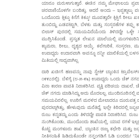
ಯಾರೂ ಮರುಳಾಗುತ್ತಾರೆ. ಈಚಿನ ನಮ್ಮ ಮೇಘಾಲಯ ಪ್ರವಾಸದಲ್ಲಿ,
ಚರವಾಣಿಯೊಳಗೇ ಬಂದಿತ್ತು. ಆದರೆ ಅಂದು – ಇಪ್ಪತ್ನಾಲ್ಕು ವರ್
ಒಂದೊಂದು ಕ್ಲಿಕ್ಕೂ ಕಿಸೆಗೆ ಕಿಕ್ಕೂ! ಮೂವತ್ತಾರೇ ಕ್ಲಿಕ್ಕಿಗೆ
ತುಂಬಿದ್ದು ಎಡವಟ್ಟಾಗಿ, ಬೆಳಕು ಮತ್ತು ಸಂಸ್ಕರಣೆಗಳ ತಪ್
ಬಿಲಾಸ್ ಪುರದಲ್ಲಿ ಸಮಯವಿದೆಯೆಂದು ತಿಳಿದದ್ದೇ ಒಳ್
ಮುದ್ರಿಸಿಕೊಂಡೆ. ಪ್ರಸ್ತುತ ಲೇಖನ ಮಾಲೆಯಲ್ಲಿ ಮಂಗಳೂರಿನಿ
ಕ್ಯಾಮರಾ, ರೀಲು, ದೃಶ್ಯದ ಆಯ್ಕೆ, ಕಲೆಗಾರಿಕೆ, ಸಂಸ್ಕರಣ, 
ಉಪಾಧ್ಯರು ಉದಾರವಾಗಿ ಅವನ್ನೂ ನನ್ನೀ ಮಾಲಿಕೆಯಲ್ಲಿ ಬಳಸಲು ಬ
ಮಿತಿಯಲ್ಲಿ ಸಾಧ್ಯವಾಗಿಲ್ಲ.
ದಾರಿ ಖರ್ಚಿಗೆ ಹಣವನ್ನು ನಾವು ಸ್ಟೇಟ್ ಬ್ಯಾಂಕಿನ ಟ್ರಾವೆಲರ್
೧೯೯೭ರಲ್ಲಿ). ಬೆಳಿಗ್ಗೆ (೮-೫-೯೬) ಉಪಾಧ್ಯರು ಒಂದು ಚೆಕ್ ನ
ವಿನಾ ಕಾರಣ ಪಾವತಿ ನಿರಾಕರಿಸಿದ. ವ್ಯಕ್ತಿ ಪರಿಚಯ ದಾಖಲೆ, ಚೆಕ
ಚೆಕ್ ನಗದು ಮಾಡಿಸಿದ್ದು ಅದು ಮೊದಲಲ್ಲ, ಮುಂದಿನೂರಿನಲ್ಲಿ 
ಸಮಯವಿರಲಿಲ್ಲ. ಊರಿಗೆ ಮರಳಿದ ಮೇಲಾದರೂ ದೂರುಪತ್ರ ದಾಖಲ
ಪುರದಲ್ಲಾಗಿತ್ತು, ಹೇಳುವುದು ಮರೆತಿದ್ದೆ. ಇಲ್ಲೇ ಕಿರಿದರಲ್ಲಿ 
ರುಜು ಕನ್ನಡದ್ದು ಎಂದು ತಿಳಿದದ್ದೇ ಪಾವತಿ ನಿರಾಕರಿಸಿದ.
ನುಂಗಿಕೊಂಡು, ಮುಂದೊಂದು ಶಾಖೆಯಲ್ಲಿ, ಯಾವ ರಗಳೆ ಇಲ್ಲದ
ಕೊಟ್ಟ ಮಂಗಳೂರು ಶಾಖೆ, ಬ್ಯಾಂಕಿನ ರಾಜ್ಯ ಕಛೇರಿ ಮತ್ತು ಜಬ್ಬಲ
ನೀತಿಸಂಹಿತೆ ಹಿಡಿದುಕೊಂಡೇ ನನ್ನಂಗಡಿಗೆ ಓಡಿ ಬಂದರು! “ನಿಮ್ಮ 