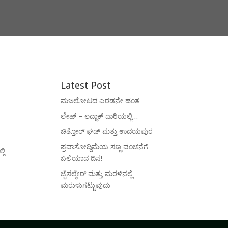
Latest Post
ಮಜಲೋಟದ ಎರಡನೇ ಹಂತ
ಲೇಹ್ – ಲದ್ದಾಕ್ ದಾರಿಯಲ್ಲಿ…
ಚಿತ್ತೋರ್ ಘಡ್ ಮತ್ತು ಉದಯಪುರ
ಪ್ರವಾಸೋದ್ದಿಮೆಯ ಸಣ್ಣ ವಂಚನೆಗೆ
ಲಿ
ಬಲಿಯಾದ ದಿನ!
ಜೈಸಲ್ಮೇರ್ ಮತ್ತು ಮರಳಿನಲ್ಲಿ
ಮರುಳುಗಟ್ಟುವುದು