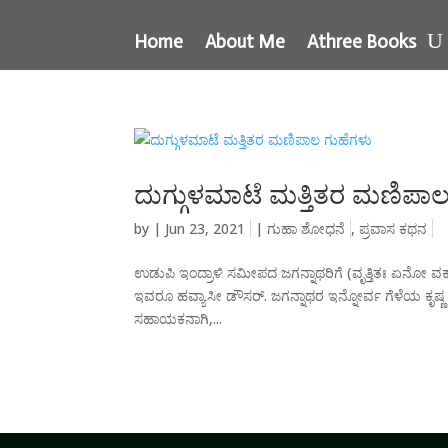
Home
About Me
Athree Books
ದುಗ್ಗುಳಮಾಟೆ ಮತ್ತಿತರ ಮಣಿಪಾಲ
by
|
Jun 23, 2021
|
ಗುಹಾ ಶೋಧನೆ
,
ಪ್ರವಾಸ ಕಥನ
ಉಡುಪಿ ಇಂದ್ರಾಳಿ ಸಮೀಪದ ಜಗನ್ನಾಥರಿಗೆ (ವೃತ್ತಿತಃ ಏನೋ ವರ
ಇವರೂ ಹವ್ಯಾಸೀ ಡೌಸರ್. ಜಗನ್ನಾಥರ ಇನ್ನೋರ್ವ ಗೆಳೆಯ ಕೃಷ್ಣ ಭಟ್
ಸಹಾಯಕನಾಗಿ,...