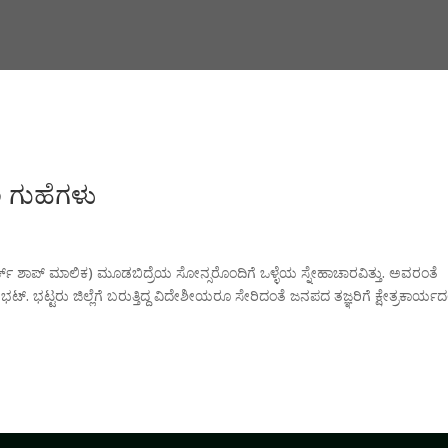
 ಗುಹೆಗಳು
್ಕ್ ಶಾಪ್ ಮಾಲಿಕ) ಮೂಡಬಿದ್ರೆಯ ಸೋನ್ಸರೊಂದಿಗೆ ಒಳ್ಳೆಯ ಸ್ನೇಹಾಚಾರವಿತ್ತು. ಅವರಂತೆ
. ಭಟ್ಟರು ಜಿಲ್ಲೆಗೆ ಬರುತ್ತಿದ್ದ ವಿದೇಶೀಯರೂ ಸೇರಿದಂತೆ ಜನಪದ ತಜ್ಞರಿಗೆ ಕ್ಷೇತ್ರಕಾರ್ಯದಲ್