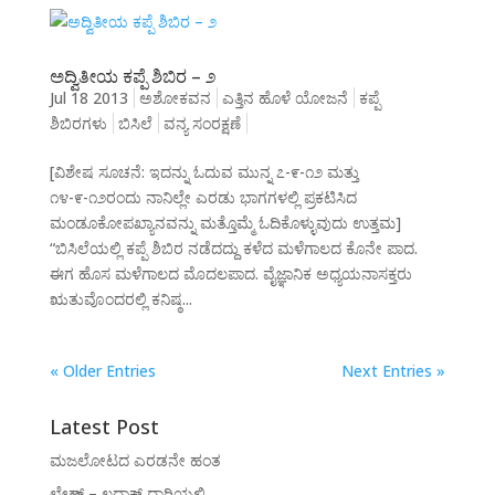
ಅದ್ವಿತೀಯ ಕಪ್ಪೆ ಶಿಬಿರ – ೨
Jul 18 2013
ಅಶೋಕವನ
ಎತ್ತಿನ ಹೊಳೆ ಯೋಜನೆ
ಕಪ್ಪೆ
ಶಿಬಿರಗಳು
ಬಿಸಿಲೆ
ವನ್ಯ ಸಂರಕ್ಷಣೆ
[ವಿಶೇಷ ಸೂಚನೆ: ಇದನ್ನು ಓದುವ ಮುನ್ನ ೭-೯-೧೨ ಮತ್ತು
೧೪-೯-೧೨ರಂದು ನಾನಿಲ್ಲೇ ಎರಡು ಭಾಗಗಳಲ್ಲಿ ಪ್ರಕಟಿಸಿದ
ಮಂಡೂಕೋಪಖ್ಯಾನವನ್ನು ಮತ್ತೊಮ್ಮೆ ಓದಿಕೊಳ್ಳುವುದು ಉತ್ತಮ]
“ಬಿಸಿಲೆಯಲ್ಲಿ ಕಪ್ಪೆ ಶಿಬಿರ ನಡೆದದ್ದು ಕಳೆದ ಮಳೆಗಾಲದ ಕೊನೇ ಪಾದ.
ಈಗ ಹೊಸ ಮಳೆಗಾಲದ ಮೊದಲಪಾದ. ವೈಜ್ಞಾನಿಕ ಅಧ್ಯಯನಾಸಕ್ತರು
ಋತುವೊಂದರಲ್ಲಿ ಕನಿಷ್ಠ...
« Older Entries
Next Entries »
Latest Post
ಮಜಲೋಟದ ಎರಡನೇ ಹಂತ
ಲೇಹ್ – ಲದ್ದಾಕ್ ದಾರಿಯಲ್ಲಿ…