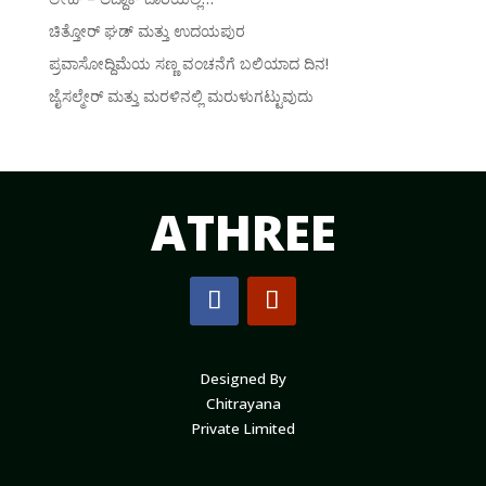
ಚಿತ್ತೋರ್ ಘಡ್ ಮತ್ತು ಉದಯಪುರ
ಪ್ರವಾಸೋದ್ದಿಮೆಯ ಸಣ್ಣ ವಂಚನೆಗೆ ಬಲಿಯಾದ ದಿನ!
ಜೈಸಲ್ಮೇರ್ ಮತ್ತು ಮರಳಿನಲ್ಲಿ ಮರುಳುಗಟ್ಟುವುದು
ATHREE
Designed By
Chitrayana
Private Limited